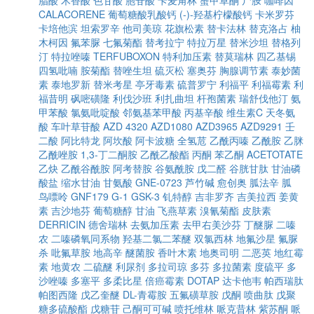
脂酸
木香酸
色甘酸
胞苷酸
卡麦角林
蟹甲草酮
尸胺
咖啡因
CALACORENE
葡萄糖酸乳酸钙
(-)-羟基柠檬酸钙
卡米罗芬
卡培他滨
坦索罗辛
他司美琼
花旗松素
替卡法林
替克洛占
柚
木柯因
氟苯脲
七氟菊酯
替考拉宁
特拉万星
替米沙坦
替格列
汀
特拉唑嗪
TERFUBOXON
特利加压素
替莫瑞林
四乙基锡
四氢吡喃
胺菊酯
替唑生坦
硫灭松
塞奥芬
胸腺调节素
泰妙菌
素
泰地罗新
替米考星
亭牙毒素
硫普罗宁
利福平
利福霉素
利
福昔明
砜嘧磺隆
利伐沙班
利扎曲坦
杆孢菌素
瑞舒伐他汀
氨
甲苯酸
氯氨吡啶酸
邻氨基苯甲酸
丙基辛酸
维生素C
天冬氨
酸
车叶草苷酸
AZD 4320
AZD1080
AZD3965
AZD9291
壬
二酸
阿比特龙
阿坎酸
阿卡波糖
全氢苊
乙酰丙嗪
乙酰胺
乙脒
乙酰唑胺
1,3-丁二酮胺
乙酰乙酸酯
丙酮
苯乙酮
ACETOTATE
乙炔
乙酰谷酰胺
阿考替胺
谷氨酰胺
戊二醛
谷胱甘肽
甘油磷
酸盐
缩水甘油
甘氨酸
GNE-0723
芦竹碱
愈创奥
胍法辛
胍
鸟嘌呤
GNF179
G-1
GSK-3
钆特醇
吉非罗齐
吉美拉西
姜黄
素
吉沙地芬
葡萄糖醇
甘油
飞燕草素
溴氰菊酯
皮肤素
DERRICIN
德舍瑞林
去氨加压素
去甲右美沙芬
丁醚脲
二嗪
农
二嗪磷氧同系物
羟基二氯二苯醚
双氯西林
地氟沙星
氟脲
杀
吡氟草胺
地高辛
醚菌胺
香叶木素
地奥司明
二恶英
地红霉
素
地黄农
二硫醚
利尿剂
多拉司琼
多芬
多拉菌素
度硫平
多
沙唑嗪
多塞平
多柔比星
倍癌霉素
DOTAP
达卡他韦
帕西瑞肽
帕图西隆
戊乙奎醚
DL-青霉胺
五氟磺草胺
戊酮
喷曲肽
戊聚
糖多硫酸酯
戊糖苷
己酮可可碱
喷托维林
哌克昔林
紫苏酮
哌