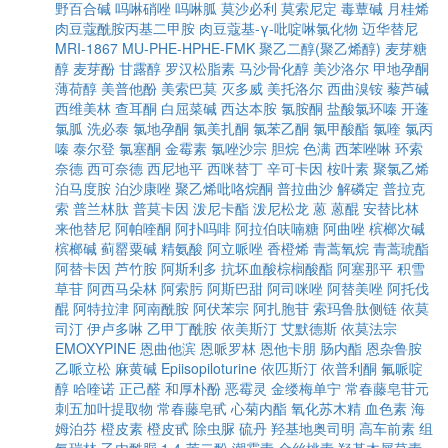
野百合碱
吗啉硝唑
吗啉胍
莫沙必利
莫索尼定
毒蕈碱
月桂烯
肉豆蔻酰胺丙基二甲胺
肉豆蔻基-γ-吡啶啉氯化物
迈华替尼
MRI-1867
MU-PHE-HPHE-FMK
聚乙二醇(聚乙烯醇)
麦芽糖
醇
麦芽酚
甘露醇
罗汉松脂素
马沙骨化醇
美沙洛尔
甲地孕酮
薄荷醇
美普他酚
美索巴莫
灭多威
美托洛尔
西曲溴铵
藜芦碱
西维美林
查耳酮
白屈菜碱
西达本胺
氯胺酮
盐酸氯环嗪
开蓬
氯胍
洗必泰
氯地孕酮
氯美扎酮
氯苯乙酮
氯甲酸酯
氯喹
氯丙
嗪
泰尔登
氯塞酮
金霉素
氯唑沙宗
胆烷
色满
西苯唑啉
环索
奈德
西可奈德
西尼地平
西咪替丁
辛可卡因
桉叶素
聚氯乙烯
泊马度胺
泊沙康唑
聚乙烯吡咯烷酮
普拉曲沙
解磷定
普拉克
索
普兰林肽
普莫卡因
泼尼卡酯
泼尼松龙
蒽
蒽醌
安替比林
来他替尼
阿帕喹酮
阿扑吗啡
阿拉伯呋喃糖
阿曲唑
槟榔次碱
槟榔碱
蓟罂粟碱
精氨酸
阿立哌唑
香橙烯
青蒿氧烷
青蒿琥酯
阿替卡因
芦竹胺
阿斯利多
抗坏血酸棕榈酸酯
阿塞那平
积雪
草苷
阿西马朵林
阿索肟
阿斯巴甜
阿司咪唑
阿替美唑
阿托伐
醌
阿特拉津
阿南酰胺
阿伏苯宗
阿扎胞苷
索玛鲁肽侧链
依莫
司汀
伊卢多啉
乙甲丁酰胺
依美斯汀
艾默德斯
依莫法宗
EMOXYPINE
恩曲他滨
恩哌罗林
恩他卡朋
肠内酯
恩杂鲁胺
乙哌立松
麻黄碱
Epiisopiloturine
依匹斯汀
依普利酮
氟哌啶
醇
哈喹诺
正己醛
和厚朴酚
恶霉灵
金缕梅单宁
常春藤皂苷元
刺五加叶提取物
常春藤皂甙
心菊内酯
氧化苏木精
血色素
海
姆泊芬
橙皮素
橙皮甙
除虫脲
硫丹
羟基地奥司明
高车前素
组