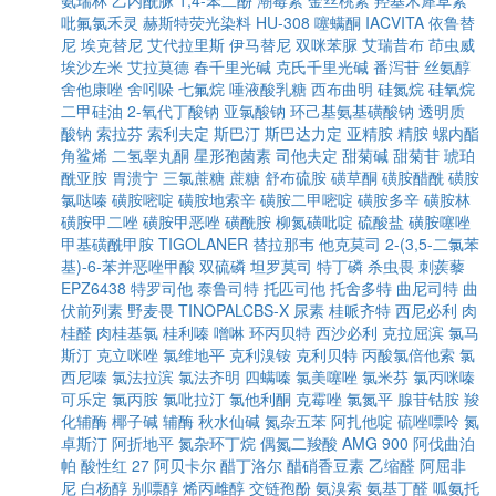
氨瑞林
乙内酰脲
1,4-苯二酚
潮霉素
金丝桃素
羟基木犀草素
吡氟氯禾灵
赫斯特荧光染料
HU-308
噻螨酮
IACVITA
依鲁替
尼
埃克替尼
艾代拉里斯
伊马替尼
双咪苯脲
艾瑞昔布
茚虫威
埃沙左米
艾拉莫德
春千里光碱
克氏千里光碱
番泻苷
丝氨醇
舍他康唑
舍吲哚
七氟烷
唾液酸乳糖
西布曲明
硅氮烷
硅氧烷
二甲硅油
2-氧代丁酸钠
亚氯酸钠
环己基氨基磺酸钠
透明质
酸钠
索拉芬
索利夫定
斯巴汀
斯巴达力定
亚精胺
精胺
螺内酯
角鲨烯
二氢睾丸酮
星形孢菌素
司他夫定
甜菊碱
甜菊苷
琥珀
酰亚胺
胃溃宁
三氯蔗糖
蔗糖
舒布硫胺
磺草酮
磺胺醋酰
磺胺
氯哒嗪
磺胺嘧啶
磺胺地索辛
磺胺二甲嘧啶
磺胺多辛
磺胺林
磺胺甲二唑
磺胺甲恶唑
磺酰胺
柳氮磺吡啶
硫酸盐
磺胺噻唑
甲基磺酰甲胺
TIGOLANER
替拉那韦
他克莫司
2-(3,5-二氯苯
基)-6-苯并恶唑甲酸
双硫磷
坦罗莫司
特丁磷
杀虫畏
刺蒺藜
EPZ6438
特罗司他
泰鲁司特
托匹司他
托舍多特
曲尼司特
曲
伏前列素
野麦畏
TINOPALCBS-X
尿素
桂哌齐特
西尼必利
肉
桂醛
肉桂基氯
桂利嗪
噌啉
环丙贝特
西沙必利
克拉屈滨
氯马
斯汀
克立咪唑
氯维地平
克利溴铵
克利贝特
丙酸氯倍他索
氯
西尼嗪
氯法拉滨
氯法齐明
四螨嗪
氯美噻唑
氯米芬
氯丙咪嗪
可乐定
氯丙胺
氯吡拉汀
氯他利酮
克霉唑
氯氮平
腺苷钴胺
羧
化辅酶
椰子碱
辅酶
秋水仙碱
氮杂五苯
阿扎他啶
硫唑嘌呤
氮
卓斯汀
阿折地平
氮杂环丁烷
偶氮二羧酸
AMG 900
阿伐曲泊
帕
酸性红 27
阿贝卡尔
醋丁洛尔
醋硝香豆素
乙缩醛
阿屈非
尼
白杨醇
别嘌醇
烯丙雌醇
交链孢酚
氨溴索
氨基丁醛
呱氨托