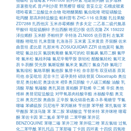
物蝶呤
普瑞霉素
PRN1008
前列环素
地诺前列酮
普罗瑞林
原薯蓣皂甙
普卢利沙星
野黑樱苷
蝶啶
普妥立定
石榴皮鞣素
嘌呤霉素二盐酸盐水合物
吡唑醚菌酯
氟虫吡喹
嘧啶磺酸盐
吡丙醚
那高利特盐酸盐
帕利普韦
ZHC-116
佐美酸
扎拉果酸
ZD7288
扎西他滨
玉米赤霉烯酮
齐多夫定
二乙基二硫代氨基
甲酸锌
吡啶硫酮锌
齐拉西酮
唑尼沙胺
佐匹克隆
ZK 159222
泽拉烯醇
玉米醇
齐帕特罗
辛特洛
ZLN005
佐芬普利
左氯苯
噻酚
唑吡坦
扎来普隆
扎洛洛芬
玉米素
玉米黄质
齐留酮
佐米
曲普坦
柔比星
扎那米韦
ZOSUQUIDAR
ZZR
佐他莫司
氟胞
嘧啶
氟达拉滨
氟脱氧葡糖
氟氢可的松
联氟砜
氟茚二酮
氟甲
喹
氟米松
氟桂利嗪
氟尼辛葡甲胺
肤轻松
醋酸氟轻松
氟可龙
芴
9-芴酮
荧光胺
氟哌啶酮
氟米龙
氟西汀
氟奋乃静
氟吡汀
氟氢缩松
氟咯草酮
氟他胺
氟替卡松
奈非那韦
双亚硝基
萘莫
司他
奈妥吡坦
尼非卡兰
诺孕美特
硝呋替莫
Obicetrapib
奥拉
替尼
奥拉帕尼
奥泼佐米
橙B
奥贝胆酸
十八碳三烯酸
油酸
乳
清酸
草酸
氧嗪酸
奥扎莫德
黄柏酮
罗勒烯
辛二烯
辛烷
奥他
维林
奥替尼啶盐酸盐
对甲氧基肉桂酸辛酯
水杨酸辛酯
奥克
立林
奥克巴胺
奥曲肽
正辛胺
氯化锦葵色素-3-Β-葡糖苷
苄氟
噻嗪
苯磷硫胺
贝尼地平
苯丙哌林
苄丝肼
苯甲醛
苯扎氯铵
苯
甲酰胺
苯溴马隆
苯
苯二胺
苯磺酸盐
苄替米特
苯并咪唑
噻霉
酮
苯佐卡因
苯二氮卓
苯甲腈
二苯甲酮
苯并芘
BENZOQUINE
苯噻二嗪
苯并三唑
苯并噁二唑
苯左氯铵
过氧
化二苯甲酰
苯扎托品
丁苯那嗪
丁卡因
四环素
十四烷
四氢喹