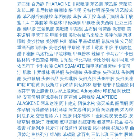
罗匹隆
奋乃静
PHARACINE
非那吡啶
苯乙肼
苯乙胺
苯茚胺
苯茚二酮
非尼拉敏
吩噻嗪
酚苄明
分特拉明
酚妥拉明
乙酸苯
酯
苯乙酰谷氨酰胺
苯丙氨酸
苯胺
苯丁胺
苯基丁氮酮
苯丁酸
盐
1,4-二异腈苯
苯福林
甲羟孕酮
甲氟喹
美夫西特
巨豆三烯
酮
葡甲胺
三聚氰胺
美哌隆
甲萘醌
孟布酮
薄荷酮
哌替啶
美
芬诺酮
甲苯丁胺
甲哌卡因
美吡拉敏马来酸盐
美喹他嗪
巯基
嘌呤
美沙拉敏
美沙酮
松叶菊碱
甲基磺草酮
氰氟虫腙
安乃近
重酒石酸间羟胺
美他沙酮
甲康唑
甲烯土霉素
甲烷
甲磺酸盐
醋甲唑胺
乌洛托品
甲巯咪唑
甲氧普林
辣椒平
卡马西平
卡巴
匹林钙
卡巴克络
咔唑
甘珀酸
卡比马唑
卡比沙明
羧甲司坦
卡
依巴司丁
卡利拉嗪
CARISBAMATE
羧甲基纤维素钠
卡莫司
汀
肌肽
卡罗维林
香芹酮
头孢噻嗪
头孢孟多
头孢硫脒
头孢西
酮
头孢哌酮
头孢卡品
头孢吡肟
头孢克肟
头孢甲肟
头孢美唑
吖啶
吖啶黄
阿伐斯汀
丙烯腈
阿达帕林
腺苷
腺苷甲硫氨酸
阿
地芬宁
肾上腺素
D,L-肾上腺素红
Adrogolide
印枳碱
阿伏巴
唑
安哥司酮
阿戈美拉汀
阿霍烯
L-丙氨酸
ALAPTIDE
ALASKENE
阿苯达唑
阿卡他定
阿氯米松
涕灭威砜
醛固酮
阿
尔孕酮
海藻酸钠
阿利马嗪
阿立必利
阿罗糖
阿洛酮糖
烯丙胺
阿法多龙
交链孢烯
六甲蜜胺
阿尔维林
1-金刚烷胺
安巴腙
胺
唑草酮
氨磷汀
脒氯嗪
氨甲萘醌
醋胺硝唑
氨基苯并托品
妥布
霉素
托格列净
托麦汀
托伐普坦
苦楝素
拓扑替康
托氟沙星
曲
贝替定
曲格列汀
维A酸
苯磺隆
敌百虫
三氯卡班
三氯生
肟菌