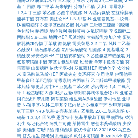
辅酶Q10
脱氯氯米芬
三乙酸
丁溴东莨菪碱
2-(二甲氨基)-2-甲
基-1-丙醇
邻二甲苯
马来酸酐
芬布芬乙酯
(Z,E) -青霉素F
1,2,4-丁三醇
苯乙酸
乙酰半胱氨酸
N-丙基丙氨酸
左旋樟脑磺
酸异丁酯
芬布芬
美法仑EP
1-N-甲基-N-亚硝基氨基-1-脱氧-
D-葡萄糖醇
3-亚甲基己酸乙酯
钆布醇
二吡啶三硫醚
吲哚啉
色甘酸钠
咯萘啶
地拉普利
莱特莫韦
6-氟脲嘧啶
季戊四醇二
丙酸酯
3,6-二氧
地西泮EP
贝派地酸
甘氨酸乳糖加合物
蛋氨
酸乳糖加合物
丁苯酞
酪氨酸
司美替尼
2,2-二氯-N,N-二乙基
乙酰胺
L-酒石酸单乙酯
氯甲烷磺酸钠
组氨酸
4-氨基吡啶-2-
磺酰胺
米安色林EP
二甘酯双磷酸钠
2-乙酰氨基苯磺酰氯
对
氨基苯磺酸甲酯
苯基甘氨酸甲酯
斑蝥素
单苯甲酰酒石酸
莫
雷西嗪
山梨糖醇
依伏卡塞-d4
双氯西林EP
喷他佐辛
依沙佐
米
富马酸氯马斯汀EP
阿兹夫定
奥玛环素
伊司他星
伊司他星
甲基多巴
苯巴那酯
青霉素钠
右丙氧芬
乙二醇单甲磺酸酯
异
冰片醇
缬更昔洛韦EP
亚氨基二苯乙烯
沙丙蝶呤
1,4-二氧六
环
1-羟基哌啶-3-酮
哌罗匹隆(非对映异构体混合物)
N-亚硝基
阿托品EP
苯扎隆
鹅掌菜酚
维生素A棕榈酸酯
伊司他星
亚甲
蓝
N-羧甲基-N,N-二甲基辛胺内翁盐
3-氯奎宁环
对甲苯磺酸
氨丁三醇
N-(3-氨基-2-羟基苯基）乙酰胺
2,6-二氨基苯酚
6-
硝基-1,2,3,4-四氢萘
恩赛特韦
氨基甲酸叔丁酯
甲磺司特
替洛
利生
标记化合物
阿扎兰司他
莱博雷生
愈创木薁磺酸钠
庚胺
醇
美雄酮
右哌甲酯
维利西呱
依伏卡塞
DA-302168S
马立巴
韦
替戈拉生
羟考酮
扎维吉泮
愈创木薁磺酸
Ibuzatrelvir
氘可