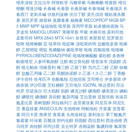
维库溴铵
文拉法辛
阿替欧苷
马鞭草烯
马鞭烯酮
维塞胺
维拉
唑酮
维洛沙嗪
长春碱
长春胺
长春新碱
长春地碱
长春瑞滨
长
春西汀
老刺木碱
伏格列波糖
伏尔丁醇
莫扎伐坦
螺粘液杀菌
素
莫匹罗星
姆替林
真菌毒素
杨梅素
MECOPROP
MGB-BP-
3
MMP
MPP
锰福地吡
吡草胺
异丙甲草胺
粘多糖病底物
马
罗皮坦
MAVOGLURANT
苯噻草胺
甲哌
米格司他
莫利司他
孟鲁司特
MRX-2843
MTX-1641
奈替尼
来那替尼
尼罗替尼
吡唑
吡唑啉酮
芘
哒草特
吡啶啉
溴吡斯的明
盐酸吡多胺
吡哆
醇
乙胺嘧啶
嘧啶
焦磷酸钠
砜吡草唑
吡咯
四氢吡咯
吡咯啉
PYRROLOBENZODIAZEPINE
吡咯喹啉醌酸
紫杉醇
多效唑
帕塞维尼
人参环氧炔醇
泛醇
帕立骨化醇
喷昔洛韦
戊硫醇
戊
醇
吡仑帕奈
培哚普利
雌三醇
乙胺丁醇
氘代乙二醇
乙醇
炔雌
醇
盐酸乙丙嗪
乙二醇
双醋炔诺醇
2-乙基-1,3-己二醇
丁香酚
伊卡倍特
依考匹泮
依酚氯铵
厄他培南
艾司唑仑
伊多塞班
伊
曲奈德
伊沙匹隆
艾杜糖醇
艾芬地尔
IGEPAL
咪达普利
茚达
特罗
茚诺洛尔
巨大戟醇
肌醇
碘克沙醇
碘海醇
碘美普尔
碘帕
醇
碘喷托
碘佛醇
异葑醇
氮异丙嗪
艾拉普林
亚胺培南
布洛芬
氨柔比星
香树脂醇
阿拉格列汀
血管紧张素
阿尼芬净
阿尼扎
芬
番荔枝素
ANSECULIN
安他唑林
阿帕地松
芹菜素
安普霉
素
阿贝卡星
熊果苷
青蒿素
头孢洛林盐
塞利洛尔
苯丁酸氮芥
氯霉素
叶绿素
百菌清
胆钙化醇
胆固醇
西拉普利
西洛他唑
西
马特罗
肉桂醇
环丙沙星
克仑特罗
赤桐甾醇
氯碘羟喹
氯苯胺