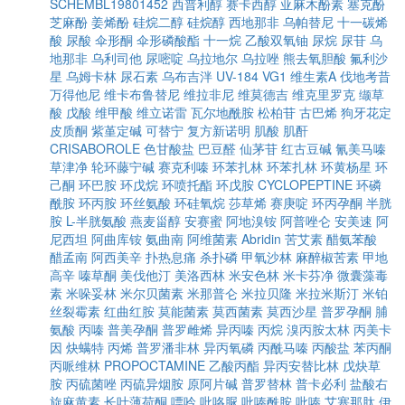
SCHEMBL19801452
西普利醇
赛卡西醇
亚麻木酚素
塞克酚
芝麻酚
姜烯酚
硅烷二醇
硅烷醇
西地那非
乌帕替尼
十一碳烯
酸
尿酸
伞形酮
伞形磷酸酯
十一烷
乙酸双氧铀
尿烷
尿苷
乌
地那非
乌利司他
尿嘧啶
乌拉地尔
乌拉唑
熊去氧胆酸
氟利沙
星
乌姆卡林
尿石素
乌布吉泮
UV-184
VG1
维生素A
伐地考昔
万得他尼
维卡布鲁替尼
维拉非尼
维莫德吉
维克里罗克
缬草
酸
戊酸
维甲酸
维立诺雷
瓦尔地酰胺
松柏苷
古巴烯
狗牙花定
皮质酮
紫堇定碱
可替宁
复方新诺明
肌酸
肌酐
CRISABOROLE
色甘酸盐
巴豆醛
仙茅苷
红古豆碱
氰美马嗪
草津净
轮环藤宁碱
赛克利嗪
环苯扎林
环苯扎林
环黄杨星
环
己酮
环巴胺
环戊烷
环喷托酯
环戊胺
CYCLOPEPTINE
环磷
酰胺
环丙胺
环丝氨酸
环硅氧烷
莎草烯
赛庚啶
环丙孕酮
半胱
胺
L-半胱氨酸
燕麦甾醇
安赛蜜
阿地溴铵
阿普唑仑
安美速
阿
尼西坦
阿曲库铵
氨曲南
阿维菌素
Abridin
苦艾素
醋氨苯酸
醋孟南
阿西美辛
扑热息痛
杀扑磷
甲氧沙林
麻醉椒苦素
甲地
高辛
嗪草酮
美伐他汀
美洛西林
米安色林
米卡芬净
微囊藻毒
素
米哚妥林
米尔贝菌素
米那普仑
米拉贝隆
米拉米斯汀
米铂
丝裂霉素
红曲红胺
莫能菌素
莫西菌素
莫西沙星
普罗孕酮
脯
氨酸
丙嗪
普美孕酮
普罗雌烯
异丙嗪
丙烷
溴丙胺太林
丙美卡
因
炔螨特
丙烯
普罗潘非林
异丙氧磷
丙酰马嗪
丙酸盐
苯丙酮
丙哌维林
PROPOCTAMINE
乙酸丙酯
异丙安替比林
戊炔草
胺
丙硫菌唑
丙硫异烟胺
原阿片碱
普罗替林
普卡必利
盐酸右
旋麻黄素
长叶薄荷酮
嘌呤
吡咯脲
吡嗪酰胺
吡嗪
艾塞那肽
伊