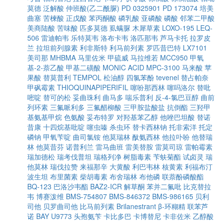
莫德
泛解酸
仲班酸(乙二酰脲)
PD 0325901
PD 173074
培美
曲塞
苦楝酸
正戊酸
苯丙酮酸
磷乳酸
亚磷酸
磷酸
邻苯二甲酸
美商陆酸
苦味酸
匹多莫德
虱螨脲
木犀草素
LOXO-195
LEQ-
506
雷迪帕韦
乐特莫韦
洛布卡韦
洛匹那韦
芦马卡托
拉罗皮
兰
拉坦前列腺素
利非斯特
利马前列素
罗匹昔巴特
LX7101
美司那
MHBMA
马里佐米
甲硫威
马拉维若
MCC950
甲氧
基-2-萘乙酸
甲基二磺酸
MONIC ACID
MPC-3100
马来酸
苹
果酸
替莫普利
TEMPOL
松油醇
四氯苯酚
tevenel
替占帕奈
甲砜霉素
THIOQUINAPIPERIFIL
噻吩那西林
噻吗洛尔
替吡
嘧啶
替可的松
妥曲珠利
曲马多
喘乐普利
反-4-氯巴豆醇
曲前
列环素
三氟哌利多
三氟醋柳酸
三甲胺盐酸盐
抗倒酯
三羟甲
基氨基甲烷
色氨酸
妥布特罗
对羟基苯乙醇
他唑巴坦酸
替诺
昔康
十四烷基吡啶
噻虫嗪
杀虫环
替卡西林钠
托非索洋
托定
磷钠
甲氧苄啶
曲司氯铵
他莫瑞林
酞氨西林
他拉卟吩
他替瑞
林
他莫昔芬
诺普利兰
雷马曲班
雷美替胺
雷莫司琼
雷帕霉素
瑞加德松
瑞考伐普坦
瑞格列净
树脂毒素
苄蚨菊酯
试卤灵
瑞
他莫林
瑞伐拉赞
来福那辛
大黄酸
利巴韦林
核黄素
利福布汀
波生坦
布里菌素
柴胡毒素
布舍瑞林
布他磷
联萘酚磷酸酯
BQ-123
巴洛沙韦酯
BAZ2-ICR
解草酮
苯并二氟吡
比克替拉
韦
博赛泼维
BMS-754807
BMS-846372
BMS-986165
贝利
司他
贝罗曲司他
比马前列素
Brilanestrant
β-环糊精
联苯芦
诺
BAY U9773
头孢氨苄
卡比多巴
卡博替尼
卡非佐米
乙醇酸