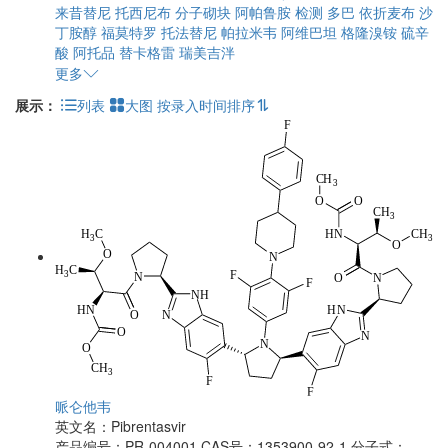
来昔替尼
托西尼布
分子砌块
阿帕鲁胺
检测
多巴
依折麦布
沙
丁胺醇
福莫特罗
托法替尼
帕拉米韦
阿维巴坦
格隆溴铵
硫辛
酸
阿托品
替卡格雷
瑞美吉泮
更多
展示：
列表
大图
按录入时间排序
哌仑他韦
英文名：
Pibrentasvir
产品编号：PR-004001
CAS号：1353900-92-1
分子式：