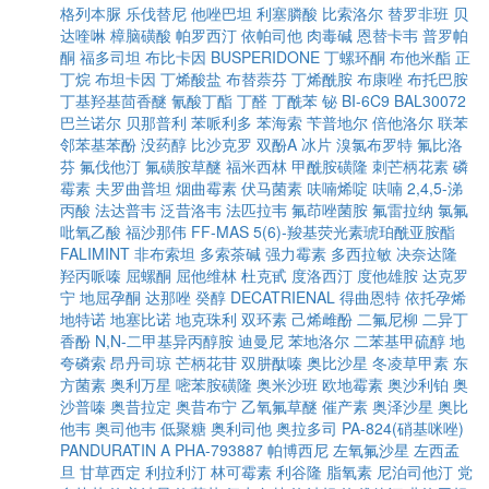
格列本脲
乐伐替尼
他唑巴坦
利塞膦酸
比索洛尔
替罗非班
贝
达喹啉
樟脑磺酸
帕罗西汀
依帕司他
肉毒碱
恩替卡韦
普罗帕
酮
福多司坦
布比卡因
BUSPERIDONE
丁螺环酮
布他米酯
正
丁烷
布坦卡因
丁烯酸盐
布替萘芬
丁烯酰胺
布康唑
布托巴胺
丁基羟基茴香醚
氰酸丁酯
丁醛
丁酰苯
铋
BI-6C9
BAL30072
巴兰诺尔
贝那普利
苯哌利多
苯海索
苄普地尔
倍他洛尔
联苯
邻苯基苯酚
没药醇
比沙克罗
双酚A
冰片
溴氯布罗特
氟比洛
芬
氟伐他汀
氟磺胺草醚
福米西林
甲酰胺磺隆
刺芒柄花素
磷
霉素
夫罗曲普坦
烟曲霉素
伏马菌素
呋喃烯啶
呋喃
2,4,5-涕
丙酸
法达普韦
泛昔洛韦
法匹拉韦
氟茚唑菌胺
氟雷拉纳
氯氟
吡氧乙酸
福沙那伟
FF-MAS
5(6)-羧基荧光素琥珀酰亚胺酯
FALIMINT
非布索坦
多索茶碱
强力霉素
多西拉敏
决奈达隆
羟丙哌嗪
屈螺酮
屈他维林
杜克甙
度洛西汀
度他雄胺
达克罗
宁
地屈孕酮
达那唑
癸醇
DECATRIENAL
得曲恩特
依托孕烯
地特诺
地塞比诺
地克珠利
双环素
己烯雌酚
二氟尼柳
二异丁
香酚
N,N-二甲基异丙醇胺
迪曼尼
苯地洛尔
二苯基甲硫醇
地
夸磷索
昂丹司琼
芒柄花苷
双肼酞嗪
奥比沙星
冬凌草甲素
东
方菌素
奥利万星
嘧苯胺磺隆
奥米沙班
欧地霉素
奥沙利铂
奥
沙普嗪
奥昔拉定
奥昔布宁
乙氧氟草醚
催产素
奥泽沙星
奥比
他韦
奥司他韦
低聚糖
奥利司他
奥拉多司
PA-824(硝基咪唑)
PANDURATIN A
PHA-793887
帕博西尼
左氧氟沙星
左西孟
旦
甘草西定
利拉利汀
林可霉素
利谷隆
脂氧素
尼泊司他汀
党