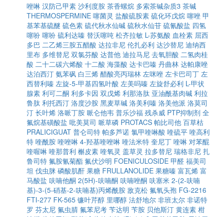
唑啉
汉防己甲素
沙利度胺
茶香螺烷
多索茶碱杂质3
茶碱
THERMOSPERMINE
噻菌灵
盐酸硫胺素
硫化环戊烷
噻唑
甲
基苯基硫醚
硫色素
硫代秋水仙碱
硫秋水仙苷
硫氰酸盐
四氢
噻吩
噻吩
硫利达嗪
替沃噻吨
松齐拉敏
L-苏氨酸
血栓素
屈西
多巴
二乙烯三胺五醋酸
达拉非尼
伦扎必利
达沙替尼
迪纳西
里布
多维替尼
双氯芬酸
达普他
迪拉马尼
去氧胆酸
二氢肉桂
酸
二十二碳六烯酸
十二酸
海藻酸
达卡巴嗪
丹曲林
达帕康唑
达泊西汀
氨苯砜
白三烯
醋酸亮丙瑞林
左咪唑
左卡巴司丁
左
西替利嗪
左旋-5-甲基四氢叶酸
左美吗嗪
左旋舒必利
L-甲状
腺素
利可二酮
利多卡因
双戊烯
利那洛肽
亚油酰基肉碱
利拉
鲁肽
利托西汀
洛度沙胺
黑麦草碱
洛美利嗪
洛美他派
洛莫司
汀
长叶烯
洛哌丁胺
哌仑他韦
普乐沙福
残杀威
PTP抑制剂
全
氟烷基磺酸盐
吡美莫司
哌草磷
PROTACS
帕比司他
百草枯
PRALICIGUAT
普仑司特
帕多芦诺
氯甲喹啉酸
喹硫平
喹高利
特
喹酰胺
喹唑啉
4-羟基喹唑啉
喹法米特
奎尼丁
喹啉
对苯醌
喹喔啉
喹那普利
槲皮素
喹氧灵
盖草灵
拉多替尼
瑞格非尼
扎
鲁司特
氟胺氰菊酯
氟伏沙明
FOENICULOSIDE
甲醛
福美司
坦
伐虫脒
磷酸肌酐
果糖
FRULLANOLIDE
果糖嗪
富瓦烯
富
马酸盐
呋喃他酮
2(5H)-呋喃酮
呋喃唑酮
呋塞米
2-(2-呋喃
基)-3-(5-硝基-2-呋喃基)丙烯酰胺
敌克松
氟氧头孢
FG-2216
FTI-277
FK-565
镰叶芹醇
里哪醇
法舒地尔
非班太尔
非诺特
罗
芬太尼
氟虫腈
氟苯尼考
苄达明
苄胺
贝他斯汀
黄连素
柑