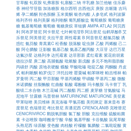
甘草酸
钆双胺
钆弗塞胺
钆塞酸二钠
半乳糖
加兰他敏
佳乐麝
香
神经节苷脂
加洛糖胺
格尔西明
吉西他滨
庚胺
吉哌隆
吉玛
烯
孕二烯酮
羟色胺酮
玉米黄酮
银杏内酯
人参皂甙
格列波脲
格列齐特
格列美脲
格列喹酮
葡乳醛酸盐
葡萄糖胺
葡萄糖庚
糖
氨基葡萄糖
葡萄糖
葡糖庚烷
草铵膦
AMPA
ATLA2
阿贝西
利
阿布罗替尼
阿卡替尼
七叶树皂苷B
阿法替尼
仙鹤草酚B
艾
乐替尼
阿美替尼
夫拉平度
两性霉素 B
阿昔替尼
醋氯芬酸
诱
惑红
氨芬酸
青蒿素C
松香酸
脱落酸
啶虫脒
乙酸
丙烯酸
己二
酸
阿仑膦酸
泛影酸
氨基己酸
氨基乙酰丙酸
大豆苷
达巴万星
达氟沙星
达格列净
达托霉素
达菲那新
柔红霉素
紫花前胡素
德拉沙星
庚二酸
高脯氨酸
吡哌酸
新戊酸
多元不饱和脂肪酸
丙磺舒
丙酸
原地衣硬酸
蝶酸
甲酸吡嗪
吡啶乙酸
丙酮酸
丹皮
甙
帕利哌酮
帕罗伐汀
泮托拉唑
罂粟碱
帕苯咪唑
帕吉维林
帕
罗曼明
丙二酸
甲芬那酸
甲基丙烯酸
甲磺酸
甲基丙二酸
微酸
米诺膦酸
丝裂酶酸
红曲酸
黏酸
霉酚酸
玛卡酰胺
马卡替丁
乳
酸镁二水合物
木兰花碱
丙二酸酯
丙二醛
麦芽糖
甘氨酸锰
马
尼地平
甘露糖
马普替林
MATURINONE
MATURONE
美登素
甲苯哒唑
美贝维林
美克洛嗪
甲氯芬酯
美托咪定
塞来昔布
赛
度替尼
色瑞替尼
考比替尼
库潘尼西
CRENOLANIB
克唑替尼
CENICRIVIROC
鹅脱氧胆酸
氯丁酸
胆酸
克拉维酸
硫酸粘菌
素
卡达唑胺
咖啡酰奎宁酸
辛酸
氨基甲酸
卡谷氨酸
鼠尾草酸
头孢尼西
绿原酸
变色酸
肉桂酸
柠檬酸
氯膦酸
二氯吡啶酸
黄