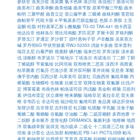
参炔苷
洛美沙星
洛莫菌
氯卡色林
洛沙坦
洛伐他汀
曲洛司坦
曲美布汀
曲美孕酮
曲美他嗪
曲美苄胺
原苯甲酸三甲酯
曲米
帕明
三聚甲醛
曲普立定
雷公藤甲素
三蝶烯
曲格列酮
莨菪烷
曲帕替平
托吡卡胺
4-甲氧基多巴胺盐酸盐
色胺
2-庚胺
土克
甾酮
松脂
对羟基苯乙胺
L-酪氨酸
TG-02
TAK-441
他卡西妥
他达拉非
他林洛尔
替比培南酯
罗匹尼罗
罗哌卡因
罗格列酮
罗替戈汀
罗通定
罗沙替丁
甜叶悬钩子苷
卢非酰胺
吴茱萸次
碱
罗丹明6G
甲状旁腺素
RWJ-52353
消旋卡多曲
雷米普利
瑞芬太尼
白藜芦醇
视黄醇
碘代酚
瑞来巴坦
罗库溴胺
溴米索
伐
溴哌醇
布罗波尔
丁咯地尔
丁呋洛尔
布诺洛尔
丁二醇
丁醇
丁烯硫醇
苄索氯铵
比阿培南
双孢唑类二恶英
溴西泮
燕茜素
枯草菌素
巴氯芬
巴洛沙星
苯并双环酮
苯并呋喃
安息香
苯醌
佛手苷内酯
贝西沙星
乌苯美司
甜菜红
贝曲西班
氟吡草酮
丙
烯菊酯
生物蝶呤
生物素
比哌立登
双降生物素
双氟脲
比伐卢
定
博莱霉素
布南色林
帕洛诺司琼
丙戊酸
美金刚
樟脑
贝前列
素
伊伐布雷定
伏立康唑
唑来膦酸
瑞格菲尼
索拉非尼
雷夫康
唑
非韦匹仑
非达司他
福沙吡坦
氟维司群
食品黄
磺达肝癸钠
加替沙星
吉非替尼
吉列替尼
钆贝酸
钆喷酸
半乳酸
没食子酸
葡糖二酸
葡糖酸
谷氨酸
甘油酸
二酚
二硫苏糖醇
多西他赛
十
二烷醇
多奈哌齐
度骨化醇
DRIMANOL
氟哌利多
地喹啉
地西
泮
双氯磺草胺
鼠得克
地尔硫卓
二硫仑
十二烷基三乙铵
多瑞
培南
多沙普仑
达比加群
帕唑帕尼
PB-141
PICTILISIB
帕马
考昔
帕纳替尼
拉西替尼
苄草丹
茯苓酸
棕榈酸
棕榈油酸
帕吡