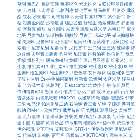
草酮
氯巴占
氯硝西泮
氯赛唑仑
考来维仑
交联羧甲基纤维素
钠
卡达林
卡奇霉素
卡格列净
舒他西林
舒马曲坦
舒洛芬
吡啶
酯
红花
沙奎那韦
司维拉姆
西美普韦
索非布韦
索伐普韦
倍半
萜
独脚金内酯
沙瑞度坦
螺虫乙酯
舒维生
葡聚糖凝胶
舒更葡
糖
塞替派
纽甜
奈立膦酸
奈康唑
硫酸奈替米星
奈韦拉平
尼卡
地平
尼麦角林
氯硝柳胺
烟酰胺
尼古丁
硝苯地平
硝呋酚酰肼
硝呋拉嗪
尼鲁米特
尼伐地平
尼美舒利
尼莫地平
尼莫拉唑
尼
索地平
尼替尼酮
尼群地平
尼扎替丁
壬二酮
壬三烯
辣椒素
降
冰片烯
去甲肾上腺素
香兰素
加压素
维替泊芬
维伯格宁
氨己
烯酸
维格列汀
脱氧卵磷脂
黄嘌呤
维吉尼亚霉素
维索米汀
维
生素
维生素B12
维生素B5
维生素B6
维生素D2
维生素D3
维
生素E
维生素K1
维生素K2
尹奎色亭
艾日布林
埃格列净
三芥
子酸甘油酯
Es-生物烯丙菊酯
雌激素
乙烯利
依替米星
泽兰林
素
半齿泽兰素
依格列汀
Elexacaftor
埃替拉韦
醚
依维莫司
依利格鲁司特
恶拉戈利
依法韦仑
丙二醇
敌稗
正丙醇
丙泊酚
普萘洛尔
丙硫氧嘧啶
PROXYL
双唑草腈
吡喃酮
嘧啶醇
邻苯
三酚
帕马溴
帕米膦酸二钠
石油醚
青霉素 V 钾
辛硫磷
匹可硫
酸钠
PIM447
吡拉西坦
吡罗昔康
匹美西林
聚季铵盐
普拉西
坦
吡芬溴铵
甲氧磺草胺
扑蛲灵
帕利泊芬
李属素
芍药苷
尼泊
金甲酯
对硫磷
帕珠沙星
茚地那韦
细胞内PH指示剂
依伐卡托
伊必那班
异丁司特
艾替班特
ICRT-14
伊洛前列素
甲氧咪草
烟
抗氧剂
茉莉酸
贾可宾
药根碱
JABOTICABIN
爵筛奥素
茉