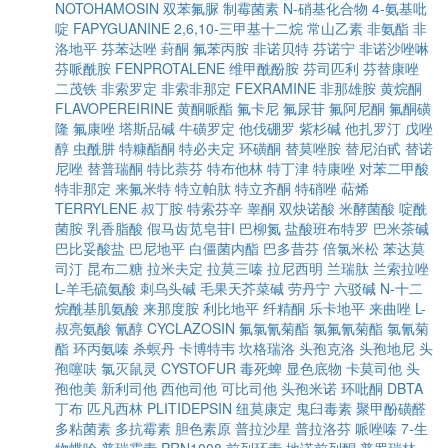
NOTOHAMOSIN
双苯氟脲
制霉菌素
N-硝基化合物
4-氨基吡
啶
FAPYGUANINE
2,6,10-三甲基十二烷
常山乙素
非氨酯
非
洛地平
芬苯达唑
葑酮
氟苯丙胺
非诺贝特
芬诺宁
非诺沙唑啉
芬哌酰胺
FENPROTALENE
维甲酰酚胺
芬司匹利
芬替康唑
二茂铁
非索罗定
非索非那定
FEXRAMINE
非那雄胺
黄烷酮
FLAVOPEREIRINE
黄酮哌酯
氟卡尼
氟尿苷
氟阿尼酮
氟酮磺
隆
氟康唑
塔斯品碱
牛磺罗定
他伐硼罗
紫杉碱
他扎罗汀
戊唑
醇
虫酰肼
特糠酯酮
特必夫定
环磺酮
替莫唑胺
替尼泊甙
替诺
尼唑
替普瑞酮
特比萘芬
特布他林
特丁津
特康唑
对苯二甲酸
特非那定
来氟米特
特立帕肽
特立齐酮
特硝唑
萜烯
TERRYLENE
叔丁胺
特索芬辛
睾酮
双炔诺酸
米酵菌酸
啶酰
菌胺
乳香脂酸
假马齿苋皂苷I
巴柳氮
盐酸班布特罗
巴米茶碱
巴比妥酸盐
巴尼地平
白僵菌内酯
巴多昔芬
倍氯米松
苯达莫
司汀
昆布二糖
拉米夫定
拉莫三嗪
拉尼西明
兰瑞肽
兰索拉唑
L-羊毛硫氨酸
刺乌头碱
毛果天芥菜碱
劳丹宁
六驳碱
N-十二
烷酰基肌氨酸
来那度胺
利比地平
纤精酮
乐卡地平
来曲唑
L-
叔亮氨酸
氰醇
CYCLAZOSIN
氟氯氰菊酯
氯氟氰菊酯
氯氰菊
酯
环丙氨嗪
杀螟丹
卡博特韦
坎格瑞洛
头孢克洛
头孢地尼
头
孢噻呋
氯灭鼠灵
CYSTOFUR
毒死蜱
显色底物
卡莫司他
头
孢他美
新利司他
西他司他
可比司他
头孢米诺
环吡酮
DBTA
丁布
匹凡西林
PLITIDEPSIN
纽莫康定
鬼臼毒素
聚甲酚磺醛
多粘菌素
多抗霉素
胆色素原
普拉沙星
普拉洛芬
哌唑嗪
7-生