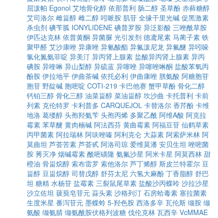
屈泼帕
Egonol
艾地骨化醇
依那普利
肠二醇
圣草酚
赤藓糖醇
艾司洛尔
雌甾醇
雌二醇
吲哌胺
肌苷
全缘干里光碱
促黑激素
杀虫剂
碘苄胍
IONYLIDENE
碘普罗胺
异泛影酸
三唑酰草胺
伊匹达克林
依普黄酮
异菌脲
光引发剂
德鸢尾素
马蔺子素
铁
聚甲醛
艾沙康唑
异康唑
异氰酸酯
异氟泼尼龙
异氟醚
异吲哚
氯化氮氨菲啶
异美汀
异丙肾上腺素
盐酸异丙肾上腺素
异丙
碘胺
异喹啉
异山梨醇
异硫蓝
异噻唑
异噻唑啉酮
盐酸苯氧丙
酚胺
伊拉地平
伊曲茶碱
依托必利
伊曲康唑
胱氨酸
阿糖胞苷
胞苷
野靛碱
胞嘧啶
COTI-219
卡巴他赛
蟹甲草酚
骨化二醇
钙铂三醇
骨化三醇
油菜甾醇
菜油甾醇
坎沙曲
卡托普利
卡前
列素
克伦特罗
卡利普多
CARQUEJOL
卡替洛尔
香芹酚
卡维
地洛
葛缕醇
头孢羟氨苄
头孢丙烯
多聚乙酰
阿维A酸
阿克拉
霉素
苯草醚
黄肉楠碱
阿法西芬
黄曲霉素
阿福豆苷
仙鹤草素
丙甲菌素
阿拉瑞林
阿呋唑嗪
阿利克仑
大蒜素
阿索萨米林
阿
莫曲坦
芦荟苦素
芦荟甙
阿洛司琼
爱维莫潘
安贝生坦
唑嘧菌
胺
莠灭净
烟碱霉素
酰嘧磺隆
氨氟沙星
阿米卡星
阿莫西林
甜
橙油
骨甾烷醇
索布雷罗
索他洛尔
芦丁烯醇
斯皮兰特霍尔
豆
甾醇
豆甾烷醇
司替戊醇
舒芬太尼
六氢大麻酚
丁香脂醇
舒巴
坦
糖精
水杨苷
盐霉素
三裂鼠尾草素
盐酸沙丙蝶呤
沙拉沙星
沙立佐坦
菝葜皂苷元
蒜头素
沙格列汀
石房蛤毒素
塞拉菌素
生度米星
番泻苷元
墨蝶蛉
5-羟色胺
西洛多辛
瓦伦斯
缬胺
缬
氨酸
缬氨腈
缬氨酰胺伏格列波糖
伐伦克林
瓦西辛
VcMMAE