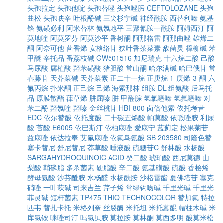
头孢拉定
头孢他啶
头孢替唑
头孢唑肟
CEFTOLOZANE
头孢
曲松
头孢呋辛
吐根酚碱
三尖杉宁碱
神经酰胺
西替利嗪
氨基
铬
氨磺必利
阿米替林
氨氯地平
三聚氰胺一酰胺
阿姆西汀
阿
莫地喹
阿莫罗芬
阿莫沙平
香树酮
阿那格雷
阿那曲唑
雄烯二
酮
阿奈可他
茴香烯
安格络苷
狭叶香茶菜素
敌菌灵
樟柳碱
苯
甲醚
辛托品
番荔枝碱
GW501516
加尼瑞克
十六烷二酸
己酸
马尿酸
腐植酸
羟苯磺酸
猪胆酸
常山酮
哈尔满碱
哈巴俄苷
常
春藤苷
天芥菜碱
天芥菜素
正二十一烷
正庚烷
1-庚烯-3-酮
六
氟丙烷
扑米酮
正己烷
己烯
海索那林
组胺
DL-组氨酸
后马托
品
原膜散酯
葎草烯
肼屈嗪
肼
甲醛腙
氢氯噻嗪
氢氟噻嗪
对
苯二酚
羟氯喹
羟嗪
金丝桃苷
HBI-800
卤倍他索
依托考昔
EDC
依尔替酸
依托度酸
二十碳五烯酸
帕莫酸
依哌唑胺
利尿
酸
苔酸
E6005
依巴斯汀
依柏康唑
爱康宁
蓝蓟定
松果菊苷
益康唑
依达拉奉
艾氟康唑
依氟鸟氨酸
SB 203580
司隆色替
塞卡替尼
舒尼替尼
莽草酸
唾液酸
硫糖苷C
舒林酸
水杨酸
SARGAHYDROQUINOIC ACID
癸二酸
琥珀酸
西尼莫德
山
梨酸
鞘磷脂
多杀菌素
硬脂酸
辛二酸
氨基磺酸
硫酸
香桧烯
酵母氨酸
沙芬酰胺
水杨醛
水杨酰胺
沙格雷酯
夏佛塔苷
塞克
硝唑
一叶萩碱
司来吉兰
芹子烯
常绿钩吻碱
千里光碱
千里光
菲灵碱
短杆菌素
TP475
THIQ
TECHNOCOLOR
替加氟
特拉
匹韦
替扎卡托
米格列奈
丝裂酶
米托坦
米托蒽醌
帽柱木碱
米
库氯铵
咪唑司汀
吗氯贝胺
莫拉胺
莫林酮
莫西多明
酸莫米松