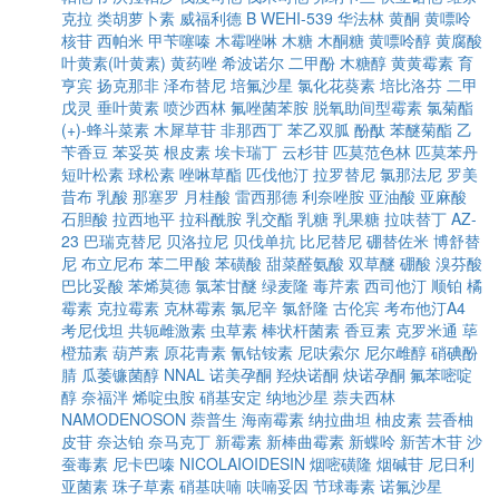
克拉
类胡萝卜素
威福利德 B
WEHI-539
华法林
黄酮
黄嘌呤
核苷
西帕米
甲苄噻嗪
木霉唑啉
木糖
木酮糖
黄嘌呤醇
黄腐酸
叶黄素(叶黄素)
黄药唑
希波诺尔
二甲酚
木糖醇
黄黄霉素
育
亨宾
扬克那非
泽布替尼
培氟沙星
氯化花葵素
培比洛芬
二甲
戊灵
垂叶黄素
喷沙西林
氟唑菌苯胺
脱氧助间型霉素
氯菊酯
(+)-蜂斗菜素
木犀草苷
非那西丁
苯乙双胍
酚酞
苯醚菊酯
乙
苄香豆
苯妥英
根皮素
埃卡瑞丁
云杉苷
匹莫范色林
匹莫苯丹
短叶松素
球松素
唑啉草酯
匹伐他汀
拉罗替尼
氯那法尼
罗美
昔布
乳酸
那塞罗
月桂酸
雷西那德
利奈唑胺
亚油酸
亚麻酸
石胆酸
拉西地平
拉科酰胺
乳交酯
乳糖
乳果糖
拉呋替丁
AZ-
23
巴瑞克替尼
贝洛拉尼
贝伐单抗
比尼替尼
硼替佐米
博舒替
尼
布立尼布
苯二甲酸
苯磺酸
甜菜醛氨酸
双草醚
硼酸
溴芬酸
巴比妥酸
苯烯莫德
氯苯甘醚
绿麦隆
毒芹素
西司他汀
顺铂
橘
霉素
克拉霉素
克林霉素
氯尼辛
氯舒隆
古伦宾
考布他汀A4
考尼伐坦
共轭雌激素
虫草素
棒状杆菌素
香豆素
克罗米通
荜
橙茄素
葫芦素
原花青素
氰钴铵素
尼呋索尔
尼尔雌醇
硝碘酚
腈
瓜萎镰菌醇
NNAL
诺美孕酮
羟炔诺酮
炔诺孕酮
氟苯嘧啶
醇
奈福泮
烯啶虫胺
硝基安定
纳地沙星
萘夫西林
NAMODENOSON
萘普生
海南霉素
纳拉曲坦
柚皮素
芸香柚
皮苷
奈达铂
奈马克丁
新霉素
新棒曲霉素
新蝶呤
新苦木苷
沙
蚕毒素
尼卡巴嗪
NICOLAIOIDESIN
烟嘧磺隆
烟碱苷
尼日利
亚菌素
珠子草素
硝基呋喃
呋喃妥因
节球毒素
诺氟沙星