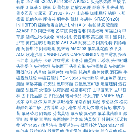
莉素
JN7-69
K252A
KL140061A
K252C
贝壳杉烯酸
曲酸
氯
氨酮
3-氨基-3-脱氧-D-葡萄糖
盐酸氯氨酮
酮康唑
几夫碱
地
骨皮乙素
犬尿素
KF31327
K777
山奈酚
咖啡豆醇
鲸醇
卡那
霉素
凯他色林
酮洛芬
酮替芬
凯林
夸胡林
K-RAS(G12C)
INHIBITOR
硫酸角蛋白钠盐
LM11A 31
拉帕替尼
嘧菌酯
AZASPIRO
阿巴卡韦
乙草胺
阿昔洛韦
阿德福韦
阿福拉纳
甲
草胺
酒精生物标志物
阿格列扎
安普那韦
蒿乙醚
蒿甲醚
阿扎
那韦
黄芪提取物
唑啶磷
ABT-348
阿莫兰特
阿莫伦特
四烯雌
酮
阿普斯特
阿瑞吡坦
氨来诺
AMX208
氟氯吡啶酯
双甲脒
AOZ
坎地沙坦
CANNFLAVIN
CAPENSINIDIN
卷曲霉素
辣椒
玉红素
克菌丹
卡铂
洋红霉素
卡洛芬
酪蛋白
儿茶素
头孢唑啉
头孢妥仑
头孢替坦
头孢西丁
头孢布烯
头孢霉菌素
头孢哌林
西伐他汀
杀草敏
氯嘧磺隆
枯草隆
托彻普
曲美替尼
酒石酸
牛
磺脱氧胆酸
牛磺石胆酸
TD-198946
特地唑胺
替加色罗
硫代
肌酸
噻洛芬酸
托灭酸
氨甲环酸
四氢氨基吖啶
坦度螺酮
酒石
酸酯
酸性黄
炔诺酮
炔诺肟酯
羟基那可汀
去甲度硫平
去甲替
林
去甲托品醇
去甲托品酮
诺司卡品
特女贞苷
NADPH
纳多
洛尔
萘肟洛尔
萘呋胺
萘哌地尔
纳洛西酮
萘酚
奈必洛尔
橙花
叔醇邻苯二酚
尼古博星
尼可地尔
硝呋太尔
非洛替尼
非罗考
昔
氟马替尼
阿魏酸
芬戈莫德
氟灭酸
氟硅酸
氟苯吡菌胺
叶酸
亚叶酸
甲酸
富里酸
夫西地酸
荞麦碱
法莫替丁
牡荆素
沃诺拉
赞
VP 14637
伐昔洛韦
缬更昔洛韦
伐司扑达
Vapendavir
维
帕他韦
沃拉帕沙
伐度司他
伐米司他
弗纳卡兰
伏立诺他
维奈