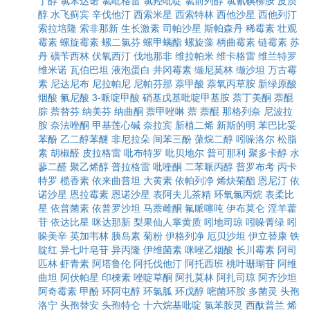
丁醇
氯苯达诺
氯吡格雷
氯羟吡啶
氯前列醇
氯氰碘柳胺
皮质
醇
水飞蓟宾
辛伐他汀
西索米星
西索特林
西他沙星
西他列汀
索拉培隆
索非那新
生长激素
司帕沙星
斯帕森丹
稀霉素
壮观
霉素
螺旋霉素
螺二氯芬
螺甲螨酯
螺旋藻
柄曲霉素
链霉素
苏
丹
磺苄西林
伏氧西汀
伐地那非
维拉帕米
维卡格雷
维兰特罗
维米诺
瓦伯巴坦
液泡蛋白
井冈霉素
缬尼莫林
缬沙坦
万古霉
素
尼达尼布
尼拉帕尼
尼帕芬那
萘甲酸
萘氧丙草胺
新绿原酸
烟酸
氟尼酸
3-哌啶甲酸
硝基戊基吡啶甲基胺
萘丁美酮
萘醌
腙
萘替芬
纳美芬
纳曲酮
萘甲唑啉
萘
萘醌
那格列奈
尼波拉
胺
奈法唑酮
甲基莲心碱
奈拉宾
新植二烯
新斯的明
苯巴比妥
苯酚
乙二醇苯醚
非尼拉朵
间苯三酚
蒎烷二醇
吲哚洛尔
松脂
素
胡椒醛
皮拉格雷
吡布特罗
吡贝地尔
普可那利
聚多卡醇
水
蓼二醛
聚乙烯醇
普拉格雷
吡喹酮
二苯哌丙醇
普罗布考
丙卡
特罗
榄香素
依来曲普坦
大黄素
依帕列净
烯炔菊酯
恩尼汀
依
诺沙星
恩拉霉素
恩诺沙星
表阿夫儿茶精
环氧氯丙烷
表柔比
星
依普菌素
依普罗沙坦
马萘雌酮
氟哌噻吨
伊布莫仑
淫羊藿
苷
依达比星
咪达那新
梨果仙人掌黄质
吲地司琼
吲哚菁绿
吲
哚美辛
英加韦林
胰岛素
菊粉
伊格列净
厄贝沙坦
伊立替康
铁
靛红
异七叶皂苷
异丙隆
伊维菌素
咪唑乙烟酸
长川霉素
阿司
匹林
虾青素
阿塔鲁伦
阿托伐他汀
阿托西班
桃叶珊瑚苷
阿维
曲坦
阿伏帕星
印楝素
唑啶草酮
阿扎莫林
阿扎司琼
阿齐沙坦
阿奇霉素
甲酚
环阿屯醇
环氯胍
环戊醇
嘧菌环胺
多菌灵
头孢
洛宁
头孢替安
头孢特仑
十六烷基吡啶
氯苯胺灵
西酞普兰
烯