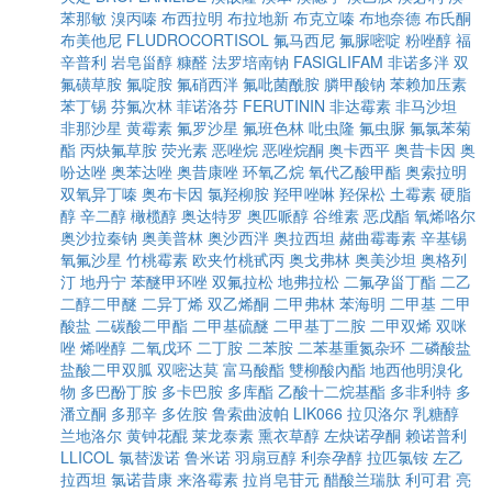
苯那敏
溴丙嗪
布西拉明
布拉地新
布克立嗪
布地奈德
布氏酮
布美他尼
FLUDROCORTISOL
氟马西尼
氟脲嘧啶
粉唑醇
福
辛普利
岩皂甾醇
糠醛
法罗培南钠
FASIGLIFAM
非诺多泮
双
氟磺草胺
氟啶胺
氟硝西泮
氟吡菌酰胺
膦甲酸钠
苯赖加压素
苯丁锡
芬氟次林
菲诺洛芬
FERUTININ
非达霉素
非马沙坦
非那沙星
黄霉素
氟罗沙星
氟班色林
吡虫隆
氟虫脲
氟氯苯菊
酯
丙炔氟草胺
荧光素
恶唑烷
恶唑烷酮
奥卡西平
奥昔卡因
奥
吩达唑
奥苯达唑
奥昔康唑
环氧乙烷
氧代乙酸甲酯
奥索拉明
双氧异丁嗪
奥布卡因
氯羟柳胺
羟甲唑啉
羟保松
土霉素
硬脂
醇
辛二醇
橄榄醇
奥达特罗
奥匹哌醇
谷维素
恶戊酯
氧烯咯尔
奥沙拉秦钠
奥美普林
奥沙西泮
奥拉西坦
赭曲霉毒素
辛基锡
氧氟沙星
竹桃霉素
欧夹竹桃甙丙
奥戈弗林
奥美沙坦
奥格列
汀
地丹宁
苯醚甲环唑
双氟拉松
地弗拉松
二氟孕甾丁酯
二乙
二醇二甲醚
二异丁烯
双乙烯酮
二甲弗林
苯海明
二甲基
二甲
酸盐
二碳酸二甲酯
二甲基硫醚
二甲基丁二胺
二甲双烯
双咪
唑
烯唑醇
二氧戊环
二丁胺
二苯胺
二苯基重氮杂环
二磷酸盐
盐酸二甲双胍
双嘧达莫
富马酸酯
雙柳酸內酯
地西他明溴化
物
多巴酚丁胺
多卡巴胺
多库酯
乙酸十二烷基酯
多非利特
多
潘立酮
多那辛
多佐胺
鲁索曲波帕
LIK066
拉贝洛尔
乳糖醇
兰地洛尔
黄钟花醌
莱龙泰素
熏衣草醇
左炔诺孕酮
赖诺普利
LLICOL
氯替泼诺
鲁米诺
羽扇豆醇
利奈孕醇
拉匹氯铵
左乙
拉西坦
氯诺昔康
来洛霉素
拉肖皂苷元
醋酸兰瑞肽
利可君
亮