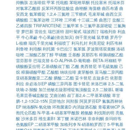
抑酶肽
左洛啡烷
甲苯
托吡酯
苯吡唑草酮
托拉塞米
托瑞米芬
对氯苯乙酰腈
反苯环丙胺盐酸盐
曲唑酮
海藻糖
曲匹布通
曲
安西龙
氨苯蝶啶
1,2,4-三氮唑
三苄糖甙
毛束草碱
曲西立滨
磷酸酯
三氯苯达唑
三环唑
三环烯
十三碳二烯
曲恩汀
盐酸三
乙烯四胺
TRIFAROTENE
三氟甲苯
5-三氟甲基尿嘧啶
三氟胸
苷
萝巴新
雷佐生
瑞巴派特
甜叶菊甙
瑞波西汀
瑞格列奈
利血
平
牛心果鹼
牛心果鹼(依佐加滨)
倒千里光碱
鼠李糖
罗丹宁
L-核糖
瑞氏千里光碱
利福喷丁
利马扎封
利美尼啶
利匹韦林
利鲁唑
利培酮
利托菌
卡巴拉汀
氯苯胍
罗波斯塔双黄酮
洛硝
哒唑
二羧酸乙胺丁醇
甲磺酰
壬基酚
莫那匹韦
樟脑磺酸乙酯
雷芬那辛
巴瑞克替
6-O-ALPHA-D-葡萄糖- BETA-环糊精
甲
磺酸酚妥拉明
乙基磺酸叔丁酯
乙酰
奥西替尼
羊毛硫氨酸
己
烷
樟脑磺酸甲酯
乙酸酯
纳呋拉啡
麦芽酚铁
富马酸二异丙酯
亚硝基聚酰亚二乙酸
膦酸二乙酯
妥卡替尼
左旋多巴
依那普
利拉
奈必洛尔EP
磷酸三异丙基
图卡替尼
米洛巴林
2,5-二氢
呋喃-2-羧酸
加兰他敏右旋那维啶氢溴酸盐
2,5 二羧基L 哌嗪
毛果芸香碱盐酸盐
艾曲泊帕
叔丁基2,4-二甲基苯磺酸
草甘
膦-1,2-13C2-15N
贝舒地尔
间羟胺
阿莫罗芬EP
氟氯西林钠
EP
纳洛酮N-氧化物
环孢菌素D
内消旋酒石酸
青霉素钠CP
头
孢托仑匹酯
N-甲基-4-硝基苯甲酰胺
赖氨酸
利伐斯的明
亮氨
酸
沙米多芬
维生素B1
苯丁醚
米诺巴林
非奈利酮
奈玛特韦
色氨酸EP
二硝基苯甲酸
加格列净
N-硝基帕罗西汀
5-甲氧基