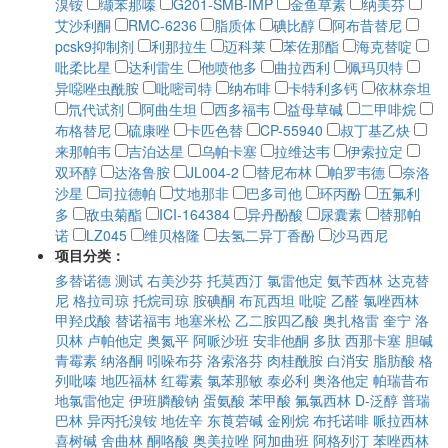
溴铵
缬苯那嗪
G201-SMB-IMP
金鱼草素
纳美芬
艾沙利酮
RMC-6236
脂质体
碘比醇
阿布昔替尼
pcsk9抑制剂
利那拉生
迈科莱
苯佐那酯
海克替啶
吡柔比星
达利雷生
他喷他多
曲拉西利
佩玛贝特
异噁唑虫酰胺
吡嘧司特
纳布啡
卡特利多钙
依林奈坦
氘代试剂
阿曲生坦
西多福韦
益母草碱
二甲啡烷
布格替尼
硫康唑
卡匹色替
CP-55940
叔丁基乙炔
来那帕韦
吉泊达星
乌帕卡塞
拉维达韦
伊索拉定
双环醇
达洛鲁胺
JL004-2
替尼布林
帕罗韦德
奈洛
沙星
司拉德帕
艾地那非
巴多司他
环丙酚
五氟利
多
敌虫菊酯
ICI-164384
异丹酚酸
尿囊素
替那帕
诺
LZ045
维贝格隆
去氢二异丁香酚
沙马西尼
项目分类：
多替诺德
测试
右美沙芬
托莫西汀
氯雷他定
氨苄西林
达克替
尼
格拉司琼
托烷司琼
胺碘酮
布瓦西坦
吡啶
乙醛
氯唑西林
甲羟戊酸
替诺福韦
地塞米松
乙二胺四乙酸
奥扎格雷
奎宁
洛
贝林
卢帕他定
奥氮平
阿哌沙班
安非他酮
多肽
西那卡塞
胆碱
青霉素
纳洛酮
吲哚布芬
洛索洛芬
肉桂酰胺
白消安
脂肪酸
格
列吡嗪
地匹福林
红霉素
氯苯那敏
泰必利
奥洛他定
帕瑞昔布
地氯雷他定
伊班膦酸钠
蛋氨酸
苯甲酸
氟氯西林
D-泛醇
普瑞
巴林
异丙托溴铵
地佐辛
东莨菪碱
金刚烷
布托诺啡
哌拉西林
喜树碱
舍曲林
酮咯酸
奥美拉唑
阿加曲班
阿格列汀
苯唑西林