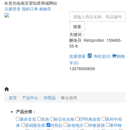
欢迎光临南京望知星商城网站
注册
登录
我的订单
购物车
搜索
关键词：
酮洛芬 Ketoprofen 159490-
55-8
批量搜索
询价篮(
0
)
购物
车(
0
)
13276650839
Toggle
navigati
首页
产品中心
对照品
哌仑他韦
产品分类：
康奈非尼
其他
标记化合物
EP药典杂质
医药中间
体
亚硝胺杂质
对照品
奈他地尔
伊曲莫德
苯环喹