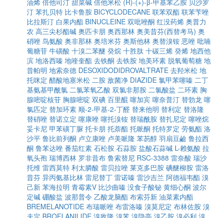
油烯
倍他司汀
甜菜碱
倍他米松
(R)-(+)-β-甲基苯乙胺
贝沙罗
汀
苯扎贝特
比卡鲁胺
BICYCLODECANE
联苯双酯
联苯苄唑
比拉斯汀
白果内酯
BINUCLEINE
双吡唑酮
红没药烯
奥普力
农
高三尖杉酯碱
奥匹卡朋
奥西那林
奥美昔芬(西替考马)
奥
硝唑
鸟氨酸
奥非那林
奥培米芬
奥斯他林
奥替溴铵
恶唑
吡喃
葡糖苷
牛磺酸
十溴二苯醚
癸烷
十胜肽
十碳三烯
癸烯
地西他
滨
地洛西嗪
地喹奎酯
去铁酮
去铁胺
地美环素
脱氧葡萄糖
地
昔帕明
地索奈德
DESOXIDODIDROVALTRATE
去羟米松
地
托咪定
醋酸地塞米松
二胺
敌菌净
DIAZIDE
氯甲苯噻嗪
二丁
基氨基甲酰氯
二氯苯氧乙酸
双氯非那胺
二氯酸盐
二环素
胸
腺嘧啶核苷
胸腺嘧啶
双碘
百里醌
噻加宾
噻奈普汀
替勃龙
噻
氯匹定
替加环素
顺-2-甲基-2-丁醛
替来他明
替利定
替洛隆
替硝唑
替诺立定
噻康唑
噻托溴铵
替瑞酰胺
替扎尼定
噻唑烷
妥卡尼
甲苯磺丁脲
托卡朋
托萘酯
托哌酮
托特罗定
劳氨酯
洛
沙平
鲁比前列酮
卢立康唑
卢美哌隆
苯芴醇
羽扇豆鹼
鲁拉西
酮
鲁苯达唑
番茄红素
石松胺
石蒜胺
盐酸石蒜碱
L-赖氨酸
拉
氧头孢
瑞博西林
罗非昔布
鲁索替尼
RSC-3388
雷奈酸
瑞沙
托维
雷西莫特
利太膦酸
雷贝拉唑
莱克多巴胺
碘醚柳胺
雷洛
昔芬
异丙氨基比林
雷尼替丁
雷诺嗪
雷沙吉兰
阿德福韦酯
溴
己新
苯海拉明
青霉素V
比沙曲嗪
没食子酸铋
黄细心酮
波尔
定碱
硼酸盐
波那普令
乙酸龙脑酯
布索芬新
油菜素内酯
BREMELANOTIDE
布瑞哌唑
布雷洛嗪
溴莫尼定
布林佐胺
溴
夫定
BROFLANILIDE
溴敌隆
溴苯
溴隐亭
溴乙胺
溴必利
溴