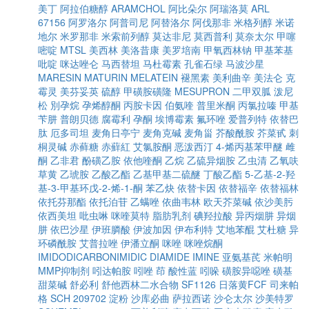
美丁
阿拉伯糖醇
ARAMCHOL
阿比朵尔
阿瑞洛莫
ARL
67156
阿罗洛尔
阿普司尼
阿替洛尔
阿伐那非
米格列醇
米诺
地尔
米罗那非
米索前列醇
莫达非尼
莫西普利
莫奈太尔
甲噻
嘧啶
MTSL
美西林
美洛昔康
美罗培南
甲氧西林钠
甲基苯基
吡啶
咪达唑仑
马西替坦
马杜霉素
孔雀石绿
马波沙星
MARESIN
MATURIN
MELATEIN
褪黑素
美利曲辛
美法仑
克
霉灵
美芬妥英
硫醇
甲磺胺磺隆
MESUPRON
二甲双胍
泼尼
松
別孕烷
孕烯醇酮
丙胺卡因
伯氨喹
普里米酮
丙氯拉嗪
甲基
苄肼
普朗贝德
腐霉利
孕酮
埃博霉素
氟环唑
爱普列特
依替巴
肽
厄多司坦
麦角日亭宁
麦角克碱
麦角甾
芥酸酰胺
芥菜甙
刺
桐灵碱
赤藓糖
赤蘚紅
艾氯胺酮
恶泼西汀
4-烯丙基苯甲醚
雌
酮
乙非君
酚磺乙胺
依他喹酮
乙烷
乙硫异烟胺
乙虫清
乙氧呋
草黄
乙琥胺
乙酸乙酯
乙基甲基二硫醚
丁酸乙酯
5-乙基-2-羟
基-3-甲基环戊-2-烯-1-酮
苯乙炔
依替卡因
依替福辛
依替福林
依托芬那酯
依托泊苷
乙螨唑
依曲韦林
欧天芥菜碱
依沙美肟
依西美坦
吡虫啉
咪喹莫特
脂肪乳剂
碘羟拉酸
异丙烟肼
异烟
肼
依巴沙星
伊班膦酸
伊波加因
伊布利特
艾地苯醌
艾杜糖
异
环磷酰胺
艾普拉唑
伊潘立酮
咪唑
咪唑烷酮
IMIDODICARBONIMIDIC DIAMIDE
IMINE
亚氨基芪
米帕明
MMP抑制剂
吲达帕胺
吲唑
茚
酸性蓝
吲哚
磺胺异噁唑
磺基
甜菜碱
舒必利
舒他西林二水合物
SF1126
日落黄FCF
司来帕
格
SCH 209702
淀粉
沙库必曲
萨拉西诺
沙仑太尔
沙美特罗