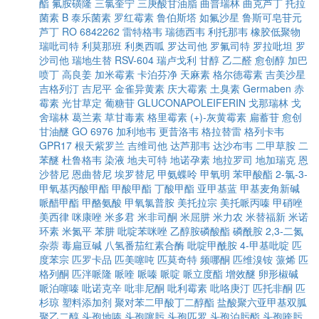
酯
氟胺磺隆
三氯奎宁
三庚酸甘油脂
曲普瑞林
曲克芦丁
托拉
菌素 B
泰乐菌素
罗红霉素
鲁伯斯塔
如氟沙星
鲁斯可皂苷元
芦丁
RO 6842262
雷特格韦
瑞德西韦
利托那韦
橡胶低聚物
瑞吡司特
利莫那班
利奥西呱
罗达司他
罗氟司特
罗拉吡坦
罗
沙司他
瑞地生替
RSV-604
瑞卢戈利
甘醇
乙二醛
愈创醇
加巴
喷丁
高良姜
加米霉素
卡泊芬净
天麻素
格尔德霉素
吉美沙星
吉格列汀
吉尼平
金雀异黄素
庆大霉素
土臭素
Germaben
赤
霉素
光甘草定
葡糖苷
GLUCONAPOLEIFERIN
戈那瑞林
戈
舍瑞林
葛兰素
草甘毒素
格里霉素
(+)-灰黄霉素
扁蓄苷
愈创
甘油醚
GO 6976
加利地韦
更昔洛韦
格拉替雷
格列卡韦
GPR17
根天紫罗兰
吉维司他
达芦那韦
达沙布韦
二甲草胺
二
苯醚
杜鲁格韦
染液
地夫可特
地诺孕素
地拉罗司
地加瑞克
恩
沙替尼
恩曲替尼
埃罗替尼
甲氨蝶呤
甲氧明
苯甲酸酯
2-氯-3-
甲氧基丙酸甲酯
甲酸甲酯
丁酸甲酯
亚甲基蓝
甲基麦角新碱
哌醋甲酯
甲酪氨酸
甲氧氯普胺
美托拉宗
美托哌丙嗪
甲硝唑
美西律
咪康唑
米多君
米非司酮
米屈肼
米力农
米替福新
米诺
环素
米氮平
苯肼
吡啶苯咪唑
乙醇胺磷酸酯
磷酰胺
2,3-二氮
杂萘
毒扁豆碱
八氢番茄红素合酶
吡啶甲酰胺
4-甲基吡啶
匹
度苯宗
匹罗卡品
匹美噻吨
匹莫奇特
频哪酮
匹维溴铵
蒎烯
匹
格列酮
匹泮哌隆
哌喹
哌嗪
哌啶
哌立度酯
增效醚
卵形椒碱
哌泊噻嗪
吡诺克辛
吡非尼酮
吡利霉素
吡咯庚汀
匹托非酮
匹
杉琼
塑料添加剂
聚对苯二甲酸丁二醇酯
盐酸聚六亚甲基双胍
聚乙二醇
头孢地嗪
头孢噻肟
头孢匹罗
头孢泊肟酯
头孢喹肟