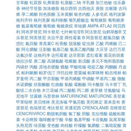
甘草酸
钆双胺
钆弗塞胺
钆塞酸二钠
半乳糖
加兰他敏
佳乐麝
香
神经节苷脂
加洛糖胺
格尔西明
吉西他滨
庚胺
吉哌隆
吉玛
烯
孕二烯酮
羟色胺酮
玉米黄酮
银杏内酯
人参皂甙
格列波脲
格列齐特
格列美脲
格列喹酮
葡乳醛酸盐
葡萄糖胺
葡萄糖庚
糖
氨基葡萄糖
葡萄糖
葡糖庚烷
草铵膦
AMPA
ATLA2
阿贝西
利
阿布罗替尼
阿卡替尼
七叶树皂苷B
阿法替尼
仙鹤草酚B
艾
乐替尼
阿美替尼
夫拉平度
两性霉素 B
阿昔替尼
醋氯芬酸
诱
惑红
氨芬酸
青蒿素C
松香酸
脱落酸
啶虫脒
乙酸
丙烯酸
己二
酸
阿仑膦酸
泛影酸
氨基己酸
氨基乙酰丙酸
大豆苷
达巴万星
达氟沙星
达格列净
达托霉素
达菲那新
柔红霉素
紫花前胡素
德拉沙星
庚二酸
高脯氨酸
吡哌酸
新戊酸
多元不饱和脂肪酸
丙磺舒
丙酸
原地衣硬酸
蝶酸
甲酸吡嗪
吡啶乙酸
丙酮酸
丹皮
甙
帕利哌酮
帕罗伐汀
泮托拉唑
罂粟碱
帕苯咪唑
帕吉维林
帕
罗曼明
丙二酸
甲芬那酸
甲基丙烯酸
甲磺酸
甲基丙二酸
微酸
米诺膦酸
丝裂酶酸
红曲酸
黏酸
霉酚酸
玛卡酰胺
马卡替丁
乳
酸镁二水合物
木兰花碱
丙二酸酯
丙二醛
麦芽糖
甘氨酸锰
马
尼地平
甘露糖
马普替林
MATURINONE
MATURONE
美登素
甲苯哒唑
美贝维林
美克洛嗪
甲氯芬酯
美托咪定
塞来昔布
赛
度替尼
色瑞替尼
考比替尼
库潘尼西
CRENOLANIB
克唑替尼
CENICRIVIROC
鹅脱氧胆酸
氯丁酸
胆酸
克拉维酸
硫酸粘菌
素
卡达唑胺
咖啡酰奎宁酸
辛酸
氨基甲酸
卡谷氨酸
鼠尾草酸
头孢尼西
绿原酸
变色酸
肉桂酸
柠檬酸
氯膦酸
二氯吡啶酸
黄