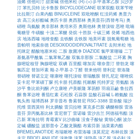
油烯
倍他司汀
甜菜碱
倍他米松
(R)-(+)-β-甲基苯乙胺
贝沙罗
汀
苯扎贝特
比卡鲁胺
BICYCLODECANE
联苯双酯
联苯苄唑
比拉斯汀
白果内酯
BINUCLEINE
双吡唑酮
红没药烯
奥普力
农
高三尖杉酯碱
奥匹卡朋
奥西那林
奥美昔芬(西替考马)
奥
硝唑
鸟氨酸
奥非那林
奥培米芬
奥斯他林
奥替溴铵
恶唑
吡喃
葡糖苷
牛磺酸
十溴二苯醚
癸烷
十胜肽
十碳三烯
癸烯
地西他
滨
地洛西嗪
地喹奎酯
去铁酮
去铁胺
地美环素
脱氧葡萄糖
地
昔帕明
地索奈德
DESOXIDODIDROVALTRATE
去羟米松
地
托咪定
醋酸地塞米松
二胺
敌菌净
DIAZIDE
氯甲苯噻嗪
二丁
基氨基甲酰氯
二氯苯氧乙酸
双氯非那胺
二氯酸盐
二环素
胸
腺嘧啶核苷
胸腺嘧啶
双碘
百里醌
噻加宾
噻奈普汀
替勃龙
噻
氯匹定
替加环素
顺-2-甲基-2-丁醛
替来他明
替利定
替洛隆
替硝唑
替诺立定
噻康唑
噻托溴铵
替瑞酰胺
替扎尼定
噻唑烷
妥卡尼
甲苯磺丁脲
托卡朋
托萘酯
托哌酮
托特罗定
劳氨酯
洛
沙平
鲁比前列酮
卢立康唑
卢美哌隆
苯芴醇
羽扇豆鹼
鲁拉西
酮
鲁苯达唑
番茄红素
石松胺
石蒜胺
盐酸石蒜碱
L-赖氨酸
拉
氧头孢
瑞博西林
罗非昔布
鲁索替尼
RSC-3388
雷奈酸
瑞沙
托维
雷西莫特
利太膦酸
雷贝拉唑
莱克多巴胺
碘醚柳胺
雷洛
昔芬
异丙氨基比林
雷尼替丁
雷诺嗪
雷沙吉兰
阿德福韦酯
溴
己新
苯海拉明
青霉素V
比沙曲嗪
没食子酸铋
黄细心酮
波尔
定碱
硼酸盐
波那普令
乙酸龙脑酯
布索芬新
油菜素内酯
BREMELANOTIDE
布瑞哌唑
布雷洛嗪
溴莫尼定
布林佐胺
溴
夫定
BROFLANILIDE
溴敌隆
溴苯
溴隐亭
溴乙胺
溴必利
溴