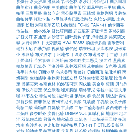
参炔苷
洛美沙星
洛莫菌
氯卡色林
洛沙坦
洛伐他汀
曲洛司坦
曲美布汀
曲美孕酮
曲美他嗪
曲美苄胺
原苯甲酸三甲酯
曲米
帕明
三聚甲醛
曲普立定
雷公藤甲素
三蝶烯
曲格列酮
莨菪烷
曲帕替平
托吡卡胺
4-甲氧基多巴胺盐酸盐
色胺
2-庚胺
土克
甾酮
松脂
对羟基苯乙胺
L-酪氨酸
TG-02
TAK-441
他卡西妥
他达拉非
他林洛尔
替比培南酯
罗匹尼罗
罗哌卡因
罗格列酮
罗替戈汀
罗通定
罗沙替丁
甜叶悬钩子苷
卢非酰胺
吴茱萸次
碱
罗丹明6G
甲状旁腺素
RWJ-52353
消旋卡多曲
雷米普利
瑞芬太尼
白藜芦醇
视黄醇
碘代酚
瑞来巴坦
罗库溴胺
溴米索
伐
溴哌醇
布罗波尔
丁咯地尔
丁呋洛尔
布诺洛尔
丁二醇
丁醇
丁烯硫醇
苄索氯铵
比阿培南
双孢唑类二恶英
溴西泮
燕茜素
枯草菌素
巴氯芬
巴洛沙星
苯并双环酮
苯并呋喃
安息香
苯醌
佛手苷内酯
贝西沙星
乌苯美司
甜菜红
贝曲西班
氟吡草酮
丙
烯菊酯
生物蝶呤
生物素
比哌立登
双降生物素
双氟脲
比伐卢
定
博莱霉素
布南色林
帕洛诺司琼
丙戊酸
美金刚
樟脑
贝前列
素
伊伐布雷定
伏立康唑
唑来膦酸
瑞格菲尼
索拉非尼
雷夫康
唑
非韦匹仑
非达司他
福沙吡坦
氟维司群
食品黄
磺达肝癸钠
加替沙星
吉非替尼
吉列替尼
钆贝酸
钆喷酸
半乳酸
没食子酸
葡糖二酸
葡糖酸
谷氨酸
甘油酸
二酚
二硫苏糖醇
多西他赛
十
二烷醇
多奈哌齐
度骨化醇
DRIMANOL
氟哌利多
地喹啉
地西
泮
双氯磺草胺
鼠得克
地尔硫卓
二硫仑
十二烷基三乙铵
多瑞
培南
多沙普仑
达比加群
帕唑帕尼
PB-141
PICTILISIB
帕马
考昔
帕纳替尼
拉西替尼
苄草丹
茯苓酸
棕榈酸
棕榈油酸
帕吡