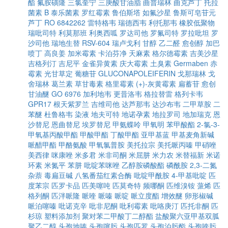
酯
氟胺磺隆
三氯奎宁
三庚酸甘油脂
曲普瑞林
曲克芦丁
托拉
菌素 B
泰乐菌素
罗红霉素
鲁伯斯塔
如氟沙星
鲁斯可皂苷元
芦丁
RO 6842262
雷特格韦
瑞德西韦
利托那韦
橡胶低聚物
瑞吡司特
利莫那班
利奥西呱
罗达司他
罗氟司特
罗拉吡坦
罗
沙司他
瑞地生替
RSV-604
瑞卢戈利
甘醇
乙二醛
愈创醇
加巴
喷丁
高良姜
加米霉素
卡泊芬净
天麻素
格尔德霉素
吉美沙星
吉格列汀
吉尼平
金雀异黄素
庆大霉素
土臭素
Germaben
赤
霉素
光甘草定
葡糖苷
GLUCONAPOLEIFERIN
戈那瑞林
戈
舍瑞林
葛兰素
草甘毒素
格里霉素
(+)-灰黄霉素
扁蓄苷
愈创
甘油醚
GO 6976
加利地韦
更昔洛韦
格拉替雷
格列卡韦
GPR17
根天紫罗兰
吉维司他
达芦那韦
达沙布韦
二甲草胺
二
苯醚
杜鲁格韦
染液
地夫可特
地诺孕素
地拉罗司
地加瑞克
恩
沙替尼
恩曲替尼
埃罗替尼
甲氨蝶呤
甲氧明
苯甲酸酯
2-氯-3-
甲氧基丙酸甲酯
甲酸甲酯
丁酸甲酯
亚甲基蓝
甲基麦角新碱
哌醋甲酯
甲酪氨酸
甲氧氯普胺
美托拉宗
美托哌丙嗪
甲硝唑
美西律
咪康唑
米多君
米非司酮
米屈肼
米力农
米替福新
米诺
环素
米氮平
苯肼
吡啶苯咪唑
乙醇胺磷酸酯
磷酰胺
2,3-二氮
杂萘
毒扁豆碱
八氢番茄红素合酶
吡啶甲酰胺
4-甲基吡啶
匹
度苯宗
匹罗卡品
匹美噻吨
匹莫奇特
频哪酮
匹维溴铵
蒎烯
匹
格列酮
匹泮哌隆
哌喹
哌嗪
哌啶
哌立度酯
增效醚
卵形椒碱
哌泊噻嗪
吡诺克辛
吡非尼酮
吡利霉素
吡咯庚汀
匹托非酮
匹
杉琼
塑料添加剂
聚对苯二甲酸丁二醇酯
盐酸聚六亚甲基双胍
聚乙二醇
头孢地嗪
头孢噻肟
头孢匹罗
头孢泊肟酯
头孢喹肟