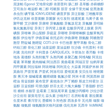
屈泼帕
Egonol
艾地骨化醇
依那普利
肠二醇
圣草酚
赤藓糖醇
艾司洛尔
雌甾醇
雌二醇
吲哌胺
肌苷
全缘干里光碱
促黑激素
杀虫剂
碘苄胍
IONYLIDENE
碘普罗胺
异泛影酸
三唑酰草胺
伊匹达克林
依普黄酮
异菌脲
光引发剂
德鸢尾素
马蔺子素
铁
聚甲醛
艾沙康唑
异康唑
异氰酸酯
异氟泼尼龙
异氟醚
异吲哚
氯化氮氨菲啶
异美汀
异丙肾上腺素
盐酸异丙肾上腺素
异丙
碘胺
异喹啉
异山梨醇
异硫蓝
异噻唑
异噻唑啉酮
盐酸苯氧丙
酚胺
伊拉地平
伊曲茶碱
依托必利
伊曲康唑
胱氨酸
阿糖胞苷
胞苷
野靛碱
胞嘧啶
COTI-219
卡巴他赛
蟹甲草酚
骨化二醇
钙铂三醇
骨化三醇
油菜甾醇
菜油甾醇
坎沙曲
卡托普利
卡前
列素
克伦特罗
卡利普多
CARQUEJOL
卡替洛尔
香芹酚
卡维
地洛
葛缕醇
头孢羟氨苄
头孢丙烯
多聚乙酰
阿维A酸
阿克拉
霉素
苯草醚
黄肉楠碱
阿法西芬
黄曲霉素
阿福豆苷
仙鹤草素
丙甲菌素
阿拉瑞林
阿呋唑嗪
阿利克仑
大蒜素
阿索萨米林
阿
莫曲坦
芦荟苦素
芦荟甙
阿洛司琼
爱维莫潘
安贝生坦
唑嘧菌
胺
莠灭净
烟碱霉素
酰嘧磺隆
氨氟沙星
阿米卡星
阿莫西林
甜
橙油
骨甾烷醇
索布雷罗
索他洛尔
芦丁烯醇
斯皮兰特霍尔
豆
甾醇
豆甾烷醇
司替戊醇
舒芬太尼
六氢大麻酚
丁香脂醇
舒巴
坦
糖精
水杨苷
盐霉素
三裂鼠尾草素
盐酸沙丙蝶呤
沙拉沙星
沙立佐坦
菝葜皂苷元
蒜头素
沙格列汀
石房蛤毒素
塞拉菌素
生度米星
番泻苷元
墨蝶蛉
5-羟色胺
西洛多辛
瓦伦斯
缬胺
缬
氨酸
缬氨腈
缬氨酰胺伏格列波糖
伐伦克林
瓦西辛
VcMMAE