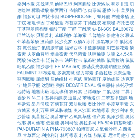
格列本脲
乐伐替尼
他唑巴坦
利塞膦酸
比索洛尔
替罗非班
贝
达喹啉
樟脑磺酸
帕罗西汀
依帕司他
肉毒碱
恩替卡韦
普罗帕
酮
福多司坦
布比卡因
BUSPERIDONE
丁螺环酮
布他米酯
正
丁烷
布坦卡因
丁烯酸盐
布替萘芬
丁烯酰胺
布康唑
布托巴胺
丁基羟基茴香醚
氰酸丁酯
丁醛
丁酰苯
铋
BI-6C9
BAL30072
巴兰诺尔
贝那普利
苯哌利多
苯海索
苄普地尔
倍他洛尔
联苯
邻苯基苯酚
没药醇
比沙克罗
双酚A
冰片
溴氯布罗特
氟比洛
芬
氟伐他汀
氟磺胺草醚
福米西林
甲酰胺磺隆
刺芒柄花素
磷
霉素
夫罗曲普坦
烟曲霉素
伏马菌素
呋喃烯啶
呋喃
2,4,5-涕
丙酸
法达普韦
泛昔洛韦
法匹拉韦
氟茚唑菌胺
氟雷拉纳
氯氟
吡氧乙酸
福沙那伟
FF-MAS
5(6)-羧基荧光素琥珀酰亚胺酯
FALIMINT
非布索坦
多索茶碱
强力霉素
多西拉敏
决奈达隆
羟丙哌嗪
屈螺酮
屈他维林
杜克甙
度洛西汀
度他雄胺
达克罗
宁
地屈孕酮
达那唑
癸醇
DECATRIENAL
得曲恩特
依托孕烯
地特诺
地塞比诺
地克珠利
双环素
己烯雌酚
二氟尼柳
二异丁
香酚
N,N-二甲基异丙醇胺
迪曼尼
苯地洛尔
二苯基甲硫醇
地
夸磷索
昂丹司琼
芒柄花苷
双肼酞嗪
奥比沙星
冬凌草甲素
东
方菌素
奥利万星
嘧苯胺磺隆
奥米沙班
欧地霉素
奥沙利铂
奥
沙普嗪
奥昔拉定
奥昔布宁
乙氧氟草醚
催产素
奥泽沙星
奥比
他韦
奥司他韦
低聚糖
奥利司他
奥拉多司
PA-824(硝基咪唑)
PANDURATIN A
PHA-793887
帕博西尼
左氧氟沙星
左西孟
旦
甘草西定
利拉利汀
林可霉素
利谷隆
脂氧素
尼泊司他汀
党