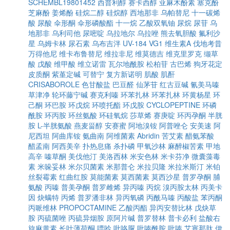
SCHEMBL19801452
西普利醇
赛卡西醇
亚麻木酚素
塞克酚
芝麻酚
姜烯酚
硅烷二醇
硅烷醇
西地那非
乌帕替尼
十一碳烯
酸
尿酸
伞形酮
伞形磷酸酯
十一烷
乙酸双氧铀
尿烷
尿苷
乌
地那非
乌利司他
尿嘧啶
乌拉地尔
乌拉唑
熊去氧胆酸
氟利沙
星
乌姆卡林
尿石素
乌布吉泮
UV-184
VG1
维生素A
伐地考昔
万得他尼
维卡布鲁替尼
维拉非尼
维莫德吉
维克里罗克
缬草
酸
戊酸
维甲酸
维立诺雷
瓦尔地酰胺
松柏苷
古巴烯
狗牙花定
皮质酮
紫堇定碱
可替宁
复方新诺明
肌酸
肌酐
CRISABOROLE
色甘酸盐
巴豆醛
仙茅苷
红古豆碱
氰美马嗪
草津净
轮环藤宁碱
赛克利嗪
环苯扎林
环苯扎林
环黄杨星
环
己酮
环巴胺
环戊烷
环喷托酯
环戊胺
CYCLOPEPTINE
环磷
酰胺
环丙胺
环丝氨酸
环硅氧烷
莎草烯
赛庚啶
环丙孕酮
半胱
胺
L-半胱氨酸
燕麦甾醇
安赛蜜
阿地溴铵
阿普唑仑
安美速
阿
尼西坦
阿曲库铵
氨曲南
阿维菌素
Abridin
苦艾素
醋氨苯酸
醋孟南
阿西美辛
扑热息痛
杀扑磷
甲氧沙林
麻醉椒苦素
甲地
高辛
嗪草酮
美伐他汀
美洛西林
米安色林
米卡芬净
微囊藻毒
素
米哚妥林
米尔贝菌素
米那普仑
米拉贝隆
米拉米斯汀
米铂
丝裂霉素
红曲红胺
莫能菌素
莫西菌素
莫西沙星
普罗孕酮
脯
氨酸
丙嗪
普美孕酮
普罗雌烯
异丙嗪
丙烷
溴丙胺太林
丙美卡
因
炔螨特
丙烯
普罗潘非林
异丙氧磷
丙酰马嗪
丙酸盐
苯丙酮
丙哌维林
PROPOCTAMINE
乙酸丙酯
异丙安替比林
戊炔草
胺
丙硫菌唑
丙硫异烟胺
原阿片碱
普罗替林
普卡必利
盐酸右
旋麻黄素
长叶薄荷酮
嘌呤
吡咯脲
吡嗪酰胺
吡嗪
艾塞那肽
伊