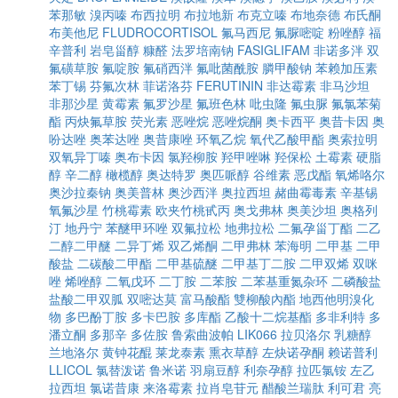
苯那敏
溴丙嗪
布西拉明
布拉地新
布克立嗪
布地奈德
布氏酮
布美他尼
FLUDROCORTISOL
氟马西尼
氟脲嘧啶
粉唑醇
福
辛普利
岩皂甾醇
糠醛
法罗培南钠
FASIGLIFAM
非诺多泮
双
氟磺草胺
氟啶胺
氟硝西泮
氟吡菌酰胺
膦甲酸钠
苯赖加压素
苯丁锡
芬氟次林
菲诺洛芬
FERUTININ
非达霉素
非马沙坦
非那沙星
黄霉素
氟罗沙星
氟班色林
吡虫隆
氟虫脲
氟氯苯菊
酯
丙炔氟草胺
荧光素
恶唑烷
恶唑烷酮
奥卡西平
奥昔卡因
奥
吩达唑
奥苯达唑
奥昔康唑
环氧乙烷
氧代乙酸甲酯
奥索拉明
双氧异丁嗪
奥布卡因
氯羟柳胺
羟甲唑啉
羟保松
土霉素
硬脂
醇
辛二醇
橄榄醇
奥达特罗
奥匹哌醇
谷维素
恶戊酯
氧烯咯尔
奥沙拉秦钠
奥美普林
奥沙西泮
奥拉西坦
赭曲霉毒素
辛基锡
氧氟沙星
竹桃霉素
欧夹竹桃甙丙
奥戈弗林
奥美沙坦
奥格列
汀
地丹宁
苯醚甲环唑
双氟拉松
地弗拉松
二氟孕甾丁酯
二乙
二醇二甲醚
二异丁烯
双乙烯酮
二甲弗林
苯海明
二甲基
二甲
酸盐
二碳酸二甲酯
二甲基硫醚
二甲基丁二胺
二甲双烯
双咪
唑
烯唑醇
二氧戊环
二丁胺
二苯胺
二苯基重氮杂环
二磷酸盐
盐酸二甲双胍
双嘧达莫
富马酸酯
雙柳酸內酯
地西他明溴化
物
多巴酚丁胺
多卡巴胺
多库酯
乙酸十二烷基酯
多非利特
多
潘立酮
多那辛
多佐胺
鲁索曲波帕
LIK066
拉贝洛尔
乳糖醇
兰地洛尔
黄钟花醌
莱龙泰素
熏衣草醇
左炔诺孕酮
赖诺普利
LLICOL
氯替泼诺
鲁米诺
羽扇豆醇
利奈孕醇
拉匹氯铵
左乙
拉西坦
氯诺昔康
来洛霉素
拉肖皂苷元
醋酸兰瑞肽
利可君
亮