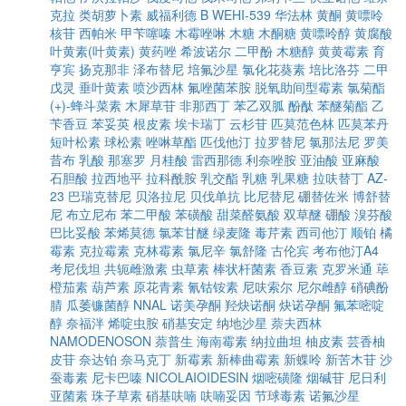
克拉
类胡萝卜素
威福利德 B
WEHI-539
华法林
黄酮
黄嘌呤
核苷
西帕米
甲苄噻嗪
木霉唑啉
木糖
木酮糖
黄嘌呤醇
黄腐酸
叶黄素(叶黄素)
黄药唑
希波诺尔
二甲酚
木糖醇
黄黄霉素
育
亨宾
扬克那非
泽布替尼
培氟沙星
氯化花葵素
培比洛芬
二甲
戊灵
垂叶黄素
喷沙西林
氟唑菌苯胺
脱氧助间型霉素
氯菊酯
(+)-蜂斗菜素
木犀草苷
非那西丁
苯乙双胍
酚酞
苯醚菊酯
乙
苄香豆
苯妥英
根皮素
埃卡瑞丁
云杉苷
匹莫范色林
匹莫苯丹
短叶松素
球松素
唑啉草酯
匹伐他汀
拉罗替尼
氯那法尼
罗美
昔布
乳酸
那塞罗
月桂酸
雷西那德
利奈唑胺
亚油酸
亚麻酸
石胆酸
拉西地平
拉科酰胺
乳交酯
乳糖
乳果糖
拉呋替丁
AZ-
23
巴瑞克替尼
贝洛拉尼
贝伐单抗
比尼替尼
硼替佐米
博舒替
尼
布立尼布
苯二甲酸
苯磺酸
甜菜醛氨酸
双草醚
硼酸
溴芬酸
巴比妥酸
苯烯莫德
氯苯甘醚
绿麦隆
毒芹素
西司他汀
顺铂
橘
霉素
克拉霉素
克林霉素
氯尼辛
氯舒隆
古伦宾
考布他汀A4
考尼伐坦
共轭雌激素
虫草素
棒状杆菌素
香豆素
克罗米通
荜
橙茄素
葫芦素
原花青素
氰钴铵素
尼呋索尔
尼尔雌醇
硝碘酚
腈
瓜萎镰菌醇
NNAL
诺美孕酮
羟炔诺酮
炔诺孕酮
氟苯嘧啶
醇
奈福泮
烯啶虫胺
硝基安定
纳地沙星
萘夫西林
NAMODENOSON
萘普生
海南霉素
纳拉曲坦
柚皮素
芸香柚
皮苷
奈达铂
奈马克丁
新霉素
新棒曲霉素
新蝶呤
新苦木苷
沙
蚕毒素
尼卡巴嗪
NICOLAIOIDESIN
烟嘧磺隆
烟碱苷
尼日利
亚菌素
珠子草素
硝基呋喃
呋喃妥因
节球毒素
诺氟沙星