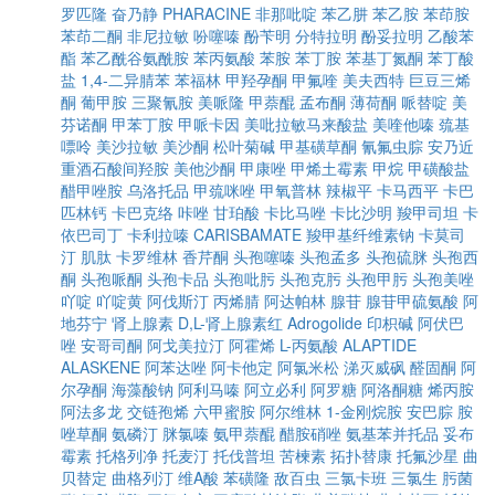
罗匹隆
奋乃静
PHARACINE
非那吡啶
苯乙肼
苯乙胺
苯茚胺
苯茚二酮
非尼拉敏
吩噻嗪
酚苄明
分特拉明
酚妥拉明
乙酸苯
酯
苯乙酰谷氨酰胺
苯丙氨酸
苯胺
苯丁胺
苯基丁氮酮
苯丁酸
盐
1,4-二异腈苯
苯福林
甲羟孕酮
甲氟喹
美夫西特
巨豆三烯
酮
葡甲胺
三聚氰胺
美哌隆
甲萘醌
孟布酮
薄荷酮
哌替啶
美
芬诺酮
甲苯丁胺
甲哌卡因
美吡拉敏马来酸盐
美喹他嗪
巯基
嘌呤
美沙拉敏
美沙酮
松叶菊碱
甲基磺草酮
氰氟虫腙
安乃近
重酒石酸间羟胺
美他沙酮
甲康唑
甲烯土霉素
甲烷
甲磺酸盐
醋甲唑胺
乌洛托品
甲巯咪唑
甲氧普林
辣椒平
卡马西平
卡巴
匹林钙
卡巴克络
咔唑
甘珀酸
卡比马唑
卡比沙明
羧甲司坦
卡
依巴司丁
卡利拉嗪
CARISBAMATE
羧甲基纤维素钠
卡莫司
汀
肌肽
卡罗维林
香芹酮
头孢噻嗪
头孢孟多
头孢硫脒
头孢西
酮
头孢哌酮
头孢卡品
头孢吡肟
头孢克肟
头孢甲肟
头孢美唑
吖啶
吖啶黄
阿伐斯汀
丙烯腈
阿达帕林
腺苷
腺苷甲硫氨酸
阿
地芬宁
肾上腺素
D,L-肾上腺素红
Adrogolide
印枳碱
阿伏巴
唑
安哥司酮
阿戈美拉汀
阿霍烯
L-丙氨酸
ALAPTIDE
ALASKENE
阿苯达唑
阿卡他定
阿氯米松
涕灭威砜
醛固酮
阿
尔孕酮
海藻酸钠
阿利马嗪
阿立必利
阿罗糖
阿洛酮糖
烯丙胺
阿法多龙
交链孢烯
六甲蜜胺
阿尔维林
1-金刚烷胺
安巴腙
胺
唑草酮
氨磷汀
脒氯嗪
氨甲萘醌
醋胺硝唑
氨基苯并托品
妥布
霉素
托格列净
托麦汀
托伐普坦
苦楝素
拓扑替康
托氟沙星
曲
贝替定
曲格列汀
维A酸
苯磺隆
敌百虫
三氯卡班
三氯生
肟菌