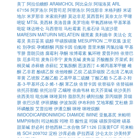
美丁
阿拉伯糖醇
ARAMCHOL
阿比朵尔
阿瑞洛莫
ARL
67156
阿罗洛尔
阿普司尼
阿替洛尔
阿伐那非
米格列醇
米诺
地尔
米罗那非
米索前列醇
莫达非尼
莫西普利
莫奈太尔
甲噻
嘧啶
MTSL
美西林
美洛昔康
美罗培南
甲氧西林钠
甲基苯基
吡啶
咪达唑仑
马西替坦
马杜霉素
孔雀石绿
马波沙星
MARESIN
MATURIN
MELATEIN
褪黑素
美利曲辛
美法仑
克
霉灵
美芬妥英
硫醇
甲磺胺磺隆
MESUPRON
二甲双胍
泼尼
松
別孕烷
孕烯醇酮
丙胺卡因
伯氨喹
普里米酮
丙氯拉嗪
甲基
苄肼
普朗贝德
腐霉利
孕酮
埃博霉素
氟环唑
爱普列特
依替巴
肽
厄多司坦
麦角日亭宁
麦角克碱
麦角甾
芥酸酰胺
芥菜甙
刺
桐灵碱
赤藓糖
赤蘚紅
艾氯胺酮
恶泼西汀
4-烯丙基苯甲醚
雌
酮
乙非君
酚磺乙胺
依他喹酮
乙烷
乙硫异烟胺
乙虫清
乙氧呋
草黄
乙琥胺
乙酸乙酯
乙基甲基二硫醚
丁酸乙酯
5-乙基-2-羟
基-3-甲基环戊-2-烯-1-酮
苯乙炔
依替卡因
依替福辛
依替福林
依托芬那酯
依托泊苷
乙螨唑
依曲韦林
欧天芥菜碱
依沙美肟
依西美坦
吡虫啉
咪喹莫特
脂肪乳剂
碘羟拉酸
异丙烟肼
异烟
肼
依巴沙星
伊班膦酸
伊波加因
伊布利特
艾地苯醌
艾杜糖
异
环磷酰胺
艾普拉唑
伊潘立酮
咪唑
咪唑烷酮
IMIDODICARBONIMIDIC DIAMIDE
IMINE
亚氨基芪
米帕明
MMP抑制剂
吲达帕胺
吲唑
茚
酸性蓝
吲哚
磺胺异噁唑
磺基
甜菜碱
舒必利
舒他西林二水合物
SF1126
日落黄FCF
司来帕
格
SCH 209702
淀粉
沙库必曲
萨拉西诺
沙仑太尔
沙美特罗