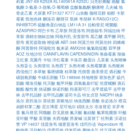
莉素
JN7-69
K252A
KL140061A
K252C
贝壳杉烯酸
曲酸
氯
氨酮
3-氨基-3-脱氧-D-葡萄糖
盐酸氯氨酮
酮康唑
几夫碱
地
骨皮乙素
犬尿素
KF31327
K777
山奈酚
咖啡豆醇
鲸醇
卡那
霉素
凯他色林
酮洛芬
酮替芬
凯林
夸胡林
K-RAS(G12C)
INHIBITOR
硫酸角蛋白钠盐
LM11A 31
拉帕替尼
嘧菌酯
AZASPIRO
阿巴卡韦
乙草胺
阿昔洛韦
阿德福韦
阿福拉纳
甲
草胺
酒精生物标志物
阿格列扎
安普那韦
蒿乙醚
蒿甲醚
阿扎
那韦
黄芪提取物
唑啶磷
ABT-348
阿莫兰特
阿莫伦特
四烯雌
酮
阿普斯特
阿瑞吡坦
氨来诺
AMX208
氟氯吡啶酯
双甲脒
AOZ
坎地沙坦
CANNFLAVIN
CAPENSINIDIN
卷曲霉素
辣椒
玉红素
克菌丹
卡铂
洋红霉素
卡洛芬
酪蛋白
儿茶素
头孢唑啉
头孢妥仑
头孢替坦
头孢西丁
头孢布烯
头孢霉菌素
头孢哌林
西伐他汀
杀草敏
氯嘧磺隆
枯草隆
托彻普
曲美替尼
酒石酸
牛
磺脱氧胆酸
牛磺石胆酸
TD-198946
特地唑胺
替加色罗
硫代
肌酸
噻洛芬酸
托灭酸
氨甲环酸
四氢氨基吖啶
坦度螺酮
酒石
酸酯
酸性黄
炔诺酮
炔诺肟酯
羟基那可汀
去甲度硫平
去甲替
林
去甲托品醇
去甲托品酮
诺司卡品
特女贞苷
NADPH
纳多
洛尔
萘肟洛尔
萘呋胺
萘哌地尔
纳洛西酮
萘酚
奈必洛尔
橙花
叔醇邻苯二酚
尼古博星
尼可地尔
硝呋太尔
非洛替尼
非罗考
昔
氟马替尼
阿魏酸
芬戈莫德
氟灭酸
氟硅酸
氟苯吡菌胺
叶酸
亚叶酸
甲酸
富里酸
夫西地酸
荞麦碱
法莫替丁
牡荆素
沃诺拉
赞
VP 14637
伐昔洛韦
缬更昔洛韦
伐司扑达
Vapendavir
维
帕他韦
沃拉帕沙
伐度司他
伐米司他
弗纳卡兰
伏立诺他
维奈