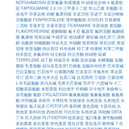
NOTOHAMOSIN
双苯氟脲
制霉菌素
N-硝基化合物
4-氨基吡
啶
FAPYGUANINE
2,6,10-三甲基十二烷
常山乙素
非氨酯
非
洛地平
芬苯达唑
葑酮
氟苯丙胺
非诺贝特
芬诺宁
非诺沙唑啉
芬哌酰胺
FENPROTALENE
维甲酰酚胺
芬司匹利
芬替康唑
二茂铁
非索罗定
非索非那定
FEXRAMINE
非那雄胺
黄烷酮
FLAVOPEREIRINE
黄酮哌酯
氟卡尼
氟尿苷
氟阿尼酮
氟酮磺
隆
氟康唑
塔斯品碱
牛磺罗定
他伐硼罗
紫杉碱
他扎罗汀
戊唑
醇
虫酰肼
特糠酯酮
特必夫定
环磺酮
替莫唑胺
替尼泊甙
替诺
尼唑
替普瑞酮
特比萘芬
特布他林
特丁津
特康唑
对苯二甲酸
特非那定
来氟米特
特立帕肽
特立齐酮
特硝唑
萜烯
TERRYLENE
叔丁胺
特索芬辛
睾酮
双炔诺酸
米酵菌酸
啶酰
菌胺
乳香脂酸
假马齿苋皂苷I
巴柳氮
盐酸班布特罗
巴米茶碱
巴比妥酸盐
巴尼地平
白僵菌内酯
巴多昔芬
倍氯米松
苯达莫
司汀
昆布二糖
拉米夫定
拉莫三嗪
拉尼西明
兰瑞肽
兰索拉唑
L-羊毛硫氨酸
刺乌头碱
毛果天芥菜碱
劳丹宁
六驳碱
N-十二
烷酰基肌氨酸
来那度胺
利比地平
纤精酮
乐卡地平
来曲唑
L-
叔亮氨酸
氰醇
CYCLAZOSIN
氟氯氰菊酯
氯氟氰菊酯
氯氰菊
酯
环丙氨嗪
杀螟丹
卡博特韦
坎格瑞洛
头孢克洛
头孢地尼
头
孢噻呋
氯灭鼠灵
CYSTOFUR
毒死蜱
显色底物
卡莫司他
头
孢他美
新利司他
西他司他
可比司他
头孢米诺
环吡酮
DBTA
丁布
匹凡西林
PLITIDEPSIN
纽莫康定
鬼臼毒素
聚甲酚磺醛
多粘菌素
多抗霉素
胆色素原
普拉沙星
普拉洛芬
哌唑嗪
7-生