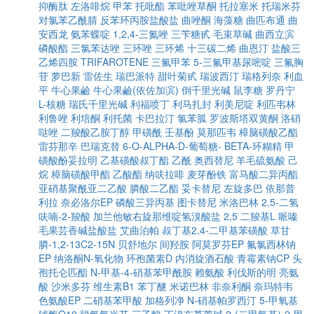
抑酶肽
左洛啡烷
甲苯
托吡酯
苯吡唑草酮
托拉塞米
托瑞米芬
对氯苯乙酰腈
反苯环丙胺盐酸盐
曲唑酮
海藻糖
曲匹布通
曲
安西龙
氨苯蝶啶
1,2,4-三氮唑
三苄糖甙
毛束草碱
曲西立滨
磷酸酯
三氯苯达唑
三环唑
三环烯
十三碳二烯
曲恩汀
盐酸三
乙烯四胺
TRIFAROTENE
三氟甲苯
5-三氟甲基尿嘧啶
三氟胸
苷
萝巴新
雷佐生
瑞巴派特
甜叶菊甙
瑞波西汀
瑞格列奈
利血
平
牛心果鹼
牛心果鹼(依佐加滨)
倒千里光碱
鼠李糖
罗丹宁
L-核糖
瑞氏千里光碱
利福喷丁
利马扎封
利美尼啶
利匹韦林
利鲁唑
利培酮
利托菌
卡巴拉汀
氯苯胍
罗波斯塔双黄酮
洛硝
哒唑
二羧酸乙胺丁醇
甲磺酰
壬基酚
莫那匹韦
樟脑磺酸乙酯
雷芬那辛
巴瑞克替
6-O-ALPHA-D-葡萄糖- BETA-环糊精
甲
磺酸酚妥拉明
乙基磺酸叔丁酯
乙酰
奥西替尼
羊毛硫氨酸
己
烷
樟脑磺酸甲酯
乙酸酯
纳呋拉啡
麦芽酚铁
富马酸二异丙酯
亚硝基聚酰亚二乙酸
膦酸二乙酯
妥卡替尼
左旋多巴
依那普
利拉
奈必洛尔EP
磷酸三异丙基
图卡替尼
米洛巴林
2,5-二氢
呋喃-2-羧酸
加兰他敏右旋那维啶氢溴酸盐
2,5 二羧基L 哌嗪
毛果芸香碱盐酸盐
艾曲泊帕
叔丁基2,4-二甲基苯磺酸
草甘
膦-1,2-13C2-15N
贝舒地尔
间羟胺
阿莫罗芬EP
氟氯西林钠
EP
纳洛酮N-氧化物
环孢菌素D
内消旋酒石酸
青霉素钠CP
头
孢托仑匹酯
N-甲基-4-硝基苯甲酰胺
赖氨酸
利伐斯的明
亮氨
酸
沙米多芬
维生素B1
苯丁醚
米诺巴林
非奈利酮
奈玛特韦
色氨酸EP
二硝基苯甲酸
加格列净
N-硝基帕罗西汀
5-甲氧基