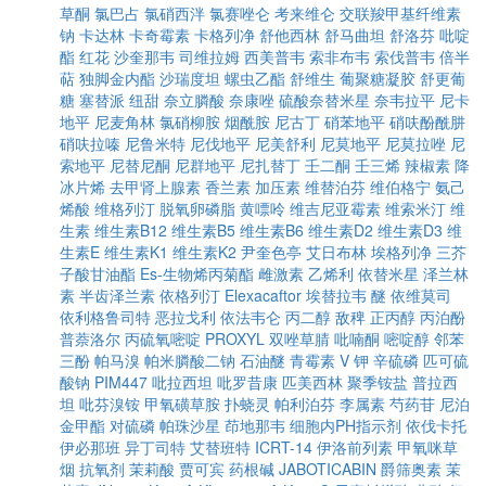
草酮
氯巴占
氯硝西泮
氯赛唑仑
考来维仑
交联羧甲基纤维素
钠
卡达林
卡奇霉素
卡格列净
舒他西林
舒马曲坦
舒洛芬
吡啶
酯
红花
沙奎那韦
司维拉姆
西美普韦
索非布韦
索伐普韦
倍半
萜
独脚金内酯
沙瑞度坦
螺虫乙酯
舒维生
葡聚糖凝胶
舒更葡
糖
塞替派
纽甜
奈立膦酸
奈康唑
硫酸奈替米星
奈韦拉平
尼卡
地平
尼麦角林
氯硝柳胺
烟酰胺
尼古丁
硝苯地平
硝呋酚酰肼
硝呋拉嗪
尼鲁米特
尼伐地平
尼美舒利
尼莫地平
尼莫拉唑
尼
索地平
尼替尼酮
尼群地平
尼扎替丁
壬二酮
壬三烯
辣椒素
降
冰片烯
去甲肾上腺素
香兰素
加压素
维替泊芬
维伯格宁
氨己
烯酸
维格列汀
脱氧卵磷脂
黄嘌呤
维吉尼亚霉素
维索米汀
维
生素
维生素B12
维生素B5
维生素B6
维生素D2
维生素D3
维
生素E
维生素K1
维生素K2
尹奎色亭
艾日布林
埃格列净
三芥
子酸甘油酯
Es-生物烯丙菊酯
雌激素
乙烯利
依替米星
泽兰林
素
半齿泽兰素
依格列汀
Elexacaftor
埃替拉韦
醚
依维莫司
依利格鲁司特
恶拉戈利
依法韦仑
丙二醇
敌稗
正丙醇
丙泊酚
普萘洛尔
丙硫氧嘧啶
PROXYL
双唑草腈
吡喃酮
嘧啶醇
邻苯
三酚
帕马溴
帕米膦酸二钠
石油醚
青霉素 V 钾
辛硫磷
匹可硫
酸钠
PIM447
吡拉西坦
吡罗昔康
匹美西林
聚季铵盐
普拉西
坦
吡芬溴铵
甲氧磺草胺
扑蛲灵
帕利泊芬
李属素
芍药苷
尼泊
金甲酯
对硫磷
帕珠沙星
茚地那韦
细胞内PH指示剂
依伐卡托
伊必那班
异丁司特
艾替班特
ICRT-14
伊洛前列素
甲氧咪草
烟
抗氧剂
茉莉酸
贾可宾
药根碱
JABOTICABIN
爵筛奥素
茉