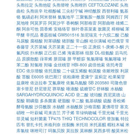
头孢拉定
头孢他啶
头孢替唑
头孢唑肟
CEFTOLOZANE
头孢
曲松
头孢呋辛
吐根酚碱
三尖杉宁碱
神经酰胺
西替利嗪
氨基
铬
氨磺必利
阿米替林
氨氯地平
三聚氰胺一酰胺
阿姆西汀
阿
莫地喹
阿莫罗芬
阿莫沙平
香树酮
阿那格雷
阿那曲唑
雄烯二
酮
阿奈可他
茴香烯
安格络苷
狭叶香茶菜素
敌菌灵
樟柳碱
苯
甲醚
辛托品
番荔枝碱
GW501516
加尼瑞克
十六烷二酸
己酸
马尿酸
腐植酸
羟苯磺酸
猪胆酸
常山酮
哈尔满碱
哈巴俄苷
常
春藤苷
天芥菜碱
天芥菜素
正二十一烷
正庚烷
1-庚烯-3-酮
六
氟丙烷
扑米酮
正己烷
己烯
海索那林
组胺
DL-组氨酸
后马托
品
原膜散酯
葎草烯
肼屈嗪
肼
甲醛腙
氢氯噻嗪
氢氟噻嗪
对
苯二酚
羟氯喹
羟嗪
金丝桃苷
HBI-800
卤倍他索
依托考昔
EDC
依尔替酸
依托度酸
二十碳五烯酸
帕莫酸
依哌唑胺
利尿
酸
苔酸
E6005
依巴斯汀
依柏康唑
爱康宁
蓝蓟定
松果菊苷
益康唑
依达拉奉
艾氟康唑
依氟鸟氨酸
SB 203580
司隆色替
塞卡替尼
舒尼替尼
莽草酸
唾液酸
硫糖苷C
舒林酸
水杨酸
SARGAHYDROQUINOIC ACID
癸二酸
琥珀酸
西尼莫德
山
梨酸
鞘磷脂
多杀菌素
硬脂酸
辛二酸
氨基磺酸
硫酸
香桧烯
酵母氨酸
沙芬酰胺
水杨醛
水杨酰胺
沙格雷酯
夏佛塔苷
塞克
硝唑
一叶萩碱
司来吉兰
芹子烯
常绿钩吻碱
千里光碱
千里光
菲灵碱
短杆菌素
TP475
THIQ
TECHNOCOLOR
替加氟
特拉
匹韦
替扎卡托
米格列奈
丝裂酶
米托坦
米托蒽醌
帽柱木碱
米
库氯铵
咪唑司汀
吗氯贝胺
莫拉胺
莫林酮
莫西多明
酸莫米松