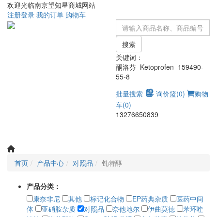
欢迎光临南京望知星商城网站
注册
登录
我的订单
购物车
搜索
关键词：
酮洛芬 Ketoprofen 159490-
55-8
批量搜索
询价篮(
0
)
购物
车(
0
)
13276650839
Toggle
navigati
首页
产品中心
对照品
钆特醇
产品分类：
康奈非尼
其他
标记化合物
EP药典杂质
医药中间
体
亚硝胺杂质
对照品
奈他地尔
伊曲莫德
苯环喹