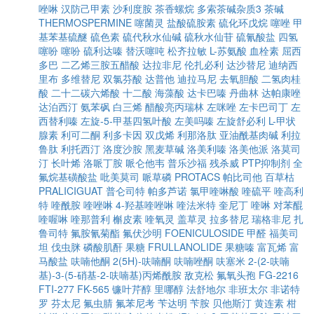
唑啉
汉防己甲素
沙利度胺
茶香螺烷
多索茶碱杂质3
茶碱
THERMOSPERMINE
噻菌灵
盐酸硫胺素
硫化环戊烷
噻唑
甲
基苯基硫醚
硫色素
硫代秋水仙碱
硫秋水仙苷
硫氰酸盐
四氢
噻吩
噻吩
硫利达嗪
替沃噻吨
松齐拉敏
L-苏氨酸
血栓素
屈西
多巴
二乙烯三胺五醋酸
达拉非尼
伦扎必利
达沙替尼
迪纳西
里布
多维替尼
双氯芬酸
达普他
迪拉马尼
去氧胆酸
二氢肉桂
酸
二十二碳六烯酸
十二酸
海藻酸
达卡巴嗪
丹曲林
达帕康唑
达泊西汀
氨苯砜
白三烯
醋酸亮丙瑞林
左咪唑
左卡巴司丁
左
西替利嗪
左旋-5-甲基四氢叶酸
左美吗嗪
左旋舒必利
L-甲状
腺素
利可二酮
利多卡因
双戊烯
利那洛肽
亚油酰基肉碱
利拉
鲁肽
利托西汀
洛度沙胺
黑麦草碱
洛美利嗪
洛美他派
洛莫司
汀
长叶烯
洛哌丁胺
哌仑他韦
普乐沙福
残杀威
PTP抑制剂
全
氟烷基磺酸盐
吡美莫司
哌草磷
PROTACS
帕比司他
百草枯
PRALICIGUAT
普仑司特
帕多芦诺
氯甲喹啉酸
喹硫平
喹高利
特
喹酰胺
喹唑啉
4-羟基喹唑啉
喹法米特
奎尼丁
喹啉
对苯醌
喹喔啉
喹那普利
槲皮素
喹氧灵
盖草灵
拉多替尼
瑞格非尼
扎
鲁司特
氟胺氰菊酯
氟伏沙明
FOENICULOSIDE
甲醛
福美司
坦
伐虫脒
磷酸肌酐
果糖
FRULLANOLIDE
果糖嗪
富瓦烯
富
马酸盐
呋喃他酮
2(5H)-呋喃酮
呋喃唑酮
呋塞米
2-(2-呋喃
基)-3-(5-硝基-2-呋喃基)丙烯酰胺
敌克松
氟氧头孢
FG-2216
FTI-277
FK-565
镰叶芹醇
里哪醇
法舒地尔
非班太尔
非诺特
罗
芬太尼
氟虫腈
氟苯尼考
苄达明
苄胺
贝他斯汀
黄连素
柑