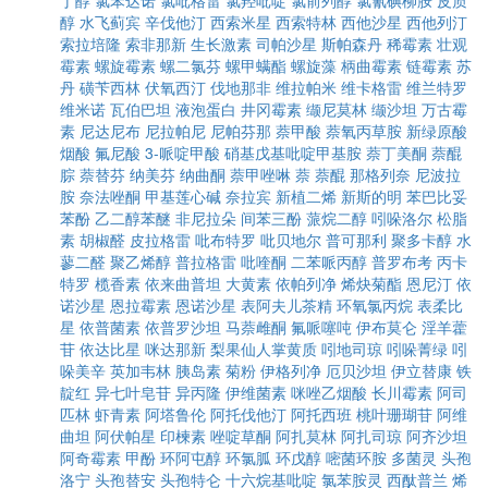
丁醇
氯苯达诺
氯吡格雷
氯羟吡啶
氯前列醇
氯氰碘柳胺
皮质
醇
水飞蓟宾
辛伐他汀
西索米星
西索特林
西他沙星
西他列汀
索拉培隆
索非那新
生长激素
司帕沙星
斯帕森丹
稀霉素
壮观
霉素
螺旋霉素
螺二氯芬
螺甲螨酯
螺旋藻
柄曲霉素
链霉素
苏
丹
磺苄西林
伏氧西汀
伐地那非
维拉帕米
维卡格雷
维兰特罗
维米诺
瓦伯巴坦
液泡蛋白
井冈霉素
缬尼莫林
缬沙坦
万古霉
素
尼达尼布
尼拉帕尼
尼帕芬那
萘甲酸
萘氧丙草胺
新绿原酸
烟酸
氟尼酸
3-哌啶甲酸
硝基戊基吡啶甲基胺
萘丁美酮
萘醌
腙
萘替芬
纳美芬
纳曲酮
萘甲唑啉
萘
萘醌
那格列奈
尼波拉
胺
奈法唑酮
甲基莲心碱
奈拉宾
新植二烯
新斯的明
苯巴比妥
苯酚
乙二醇苯醚
非尼拉朵
间苯三酚
蒎烷二醇
吲哚洛尔
松脂
素
胡椒醛
皮拉格雷
吡布特罗
吡贝地尔
普可那利
聚多卡醇
水
蓼二醛
聚乙烯醇
普拉格雷
吡喹酮
二苯哌丙醇
普罗布考
丙卡
特罗
榄香素
依来曲普坦
大黄素
依帕列净
烯炔菊酯
恩尼汀
依
诺沙星
恩拉霉素
恩诺沙星
表阿夫儿茶精
环氧氯丙烷
表柔比
星
依普菌素
依普罗沙坦
马萘雌酮
氟哌噻吨
伊布莫仑
淫羊藿
苷
依达比星
咪达那新
梨果仙人掌黄质
吲地司琼
吲哚菁绿
吲
哚美辛
英加韦林
胰岛素
菊粉
伊格列净
厄贝沙坦
伊立替康
铁
靛红
异七叶皂苷
异丙隆
伊维菌素
咪唑乙烟酸
长川霉素
阿司
匹林
虾青素
阿塔鲁伦
阿托伐他汀
阿托西班
桃叶珊瑚苷
阿维
曲坦
阿伏帕星
印楝素
唑啶草酮
阿扎莫林
阿扎司琼
阿齐沙坦
阿奇霉素
甲酚
环阿屯醇
环氯胍
环戊醇
嘧菌环胺
多菌灵
头孢
洛宁
头孢替安
头孢特仑
十六烷基吡啶
氯苯胺灵
西酞普兰
烯