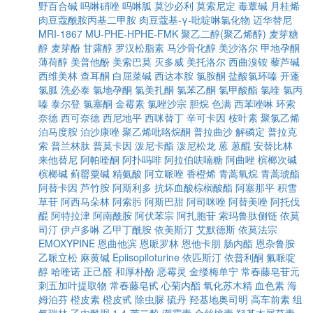
野百合碱
吗啉硝唑
吗啉胍
莫沙必利
莫索尼定
毒蕈碱
月桂烯
肉豆蔻酰胺丙基二甲胺
肉豆蔻基-γ-吡啶啉氯化物
迈华替尼
MRI-1867
MU-PHE-HPHE-FMK
聚乙二醇(聚乙烯醇)
麦芽糖
醇
麦芽酚
甘露醇
罗汉松脂素
马沙骨化醇
美沙洛尔
甲地孕酮
薄荷醇
美普他酚
美索巴莫
灭多威
美托洛尔
西曲溴铵
藜芦碱
西维美林
查耳酮
白屈菜碱
西达本胺
氯胺酮
盐酸氯环嗪
开蓬
氯胍
洗必泰
氯地孕酮
氯美扎酮
氯苯乙酮
氯甲酸酯
氯喹
氯丙
嗪
泰尔登
氯塞酮
金霉素
氯唑沙宗
胆烷
色满
西苯唑啉
环索
奈德
西可奈德
西尼地平
西咪替丁
辛可卡因
桉叶素
聚氯乙烯
泊马度胺
泊沙康唑
聚乙烯吡咯烷酮
普拉曲沙
解磷定
普拉克
索
普兰林肽
普莫卡因
泼尼卡酯
泼尼松龙
蒽
蒽醌
安替比林
来他替尼
阿帕喹酮
阿扑吗啡
阿拉伯呋喃糖
阿曲唑
槟榔次碱
槟榔碱
蓟罂粟碱
精氨酸
阿立哌唑
香橙烯
青蒿氧烷
青蒿琥酯
阿替卡因
芦竹胺
阿斯利多
抗坏血酸棕榈酸酯
阿塞那平
积雪
草苷
阿西马朵林
阿索肟
阿斯巴甜
阿司咪唑
阿替美唑
阿托伐
醌
阿特拉津
阿南酰胺
阿伏苯宗
阿扎胞苷
索玛鲁肽侧链
依莫
司汀
伊卢多啉
乙甲丁酰胺
依美斯汀
艾默德斯
依莫法宗
EMOXYPINE
恩曲他滨
恩哌罗林
恩他卡朋
肠内酯
恩杂鲁胺
乙哌立松
麻黄碱
Epiisopiloturine
依匹斯汀
依普利酮
氟哌啶
醇
哈喹诺
正己醛
和厚朴酚
恶霉灵
金缕梅单宁
常春藤皂苷元
刺五加叶提取物
常春藤皂甙
心菊内酯
氧化苏木精
血色素
海
姆泊芬
橙皮素
橙皮甙
除虫脲
硫丹
羟基地奥司明
高车前素
组