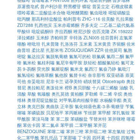
物蝶呤
普瑞霉素
PRN1008
前列环素
地诺前列酮
普罗瑞林
原薯蓣皂甙
普卢利沙星
野黑樱苷
蝶啶
普妥立定
石榴皮鞣素
嘌呤霉素二盐酸盐水合物
吡唑醚菌酯
氟虫吡喹
嘧啶磺酸盐
吡丙醚
那高利特盐酸盐
帕利普韦
ZHC-116
佐美酸
扎拉果酸
ZD7288
扎西他滨
玉米赤霉烯酮
齐多夫定
二乙基二硫代氨基
甲酸锌
吡啶硫酮锌
齐拉西酮
唑尼沙胺
佐匹克隆
ZK 159222
泽拉烯醇
玉米醇
齐帕特罗
辛特洛
ZLN005
佐芬普利
左氯苯
噻酚
唑吡坦
扎来普隆
扎洛洛芬
玉米素
玉米黄质
齐留酮
佐米
曲普坦
柔比星
扎那米韦
ZOSUQUIDAR
ZZR
佐他莫司
氟胞
嘧啶
氟达拉滨
氟脱氧葡糖
氟氢可的松
联氟砜
氟茚二酮
氟甲
喹
氟米松
氟桂利嗪
氟尼辛葡甲胺
肤轻松
醋酸氟轻松
氟可龙
芴
9-芴酮
荧光胺
氟哌啶酮
氟米龙
氟西汀
氟奋乃静
氟吡汀
氟氢缩松
氟咯草酮
氟他胺
氟替卡松
奈非那韦
双亚硝基
萘莫
司他
奈妥吡坦
尼非卡兰
诺孕美特
硝呋替莫
Obicetrapib
奥拉
替尼
奥拉帕尼
奥泼佐米
橙B
奥贝胆酸
十八碳三烯酸
油酸
乳
清酸
草酸
氧嗪酸
奥扎莫德
黄柏酮
罗勒烯
辛二烯
辛烷
奥他
维林
奥替尼啶盐酸盐
对甲氧基肉桂酸辛酯
水杨酸辛酯
奥克
立林
奥克巴胺
奥曲肽
正辛胺
氯化锦葵色素-3-Β-葡糖苷
苄氟
噻嗪
苯磷硫胺
贝尼地平
苯丙哌林
苄丝肼
苯甲醛
苯扎氯铵
苯
甲酰胺
苯溴马隆
苯
苯二胺
苯磺酸盐
苄替米特
苯并咪唑
噻霉
酮
苯佐卡因
苯二氮卓
苯甲腈
二苯甲酮
苯并芘
BENZOQUINE
苯噻二嗪
苯并三唑
苯并噁二唑
苯左氯铵
过氧
化二苯甲酰
苯扎托品
丁苯那嗪
丁卡因
四环素
十四烷
四氢喹