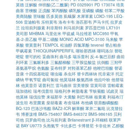
莫德
泛解酸
仲班酸(乙二酰脲)
PD 0325901
PD 173074
培美
曲塞
苦楝酸
正戊酸
苯丙酮酸
磷乳酸
亚磷酸
磷酸
邻苯二甲酸
美商陆酸
苦味酸
匹多莫德
虱螨脲
木犀草素
LOXO-195
LEQ-
506
雷迪帕韦
乐特莫韦
洛布卡韦
洛匹那韦
芦马卡托
拉罗皮
兰
拉坦前列腺素
利非斯特
利马前列素
罗匹昔巴特
LX7101
美司那
MHBMA
马里佐米
甲硫威
马拉维若
MCC950
甲氧
基-2-萘乙酸
甲基二磺酸
MONIC ACID
MPC-3100
马来酸
苹
果酸
替莫普利
TEMPOL
松油醇
四氯苯酚
tevenel
替占帕奈
甲砜霉素
THIOQUINAPIPERIFIL
噻吩那西林
噻吗洛尔
替吡
嘧啶
替可的松
妥曲珠利
曲马多
喘乐普利
反-4-氯巴豆醇
曲前
列环素
三氟哌利多
三氟醋柳酸
三甲胺盐酸盐
抗倒酯
三羟甲
基氨基甲烷
色氨酸
妥布特罗
对羟基苯乙醇
他唑巴坦酸
替诺
昔康
十四烷基吡啶
噻虫嗪
杀虫环
替卡西林钠
托非索洋
托定
磷钠
甲氧苄啶
曲司氯铵
他莫瑞林
酞氨西林
他拉卟吩
他替瑞
林
他莫昔芬
诺普利兰
雷马曲班
雷美替胺
雷莫司琼
雷帕霉素
瑞加德松
瑞考伐普坦
瑞格列净
树脂毒素
苄蚨菊酯
试卤灵
瑞
他莫林
瑞伐拉赞
来福那辛
大黄酸
利巴韦林
核黄素
利福布汀
波生坦
布里菌素
柴胡毒素
布舍瑞林
布他磷
联萘酚磷酸酯
BQ-123
巴洛沙韦酯
BAZ2-ICR
解草酮
苯并二氟吡
比克替拉
韦
博赛泼维
BMS-754807
BMS-846372
BMS-986165
贝利
司他
贝罗曲司他
比马前列素
Brilanestrant
β-环糊精
联苯芦
诺
BAY U9773
头孢氨苄
卡比多巴
卡博替尼
卡非佐米
乙醇酸