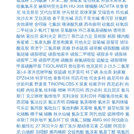
氨瑞林
乙内酰脲
1,4-苯二酚
潮霉素
金丝桃素
羟基木犀草素
吡氟氯禾灵
赫斯特荧光染料
HU-308
噻螨酮
IACVITA
依鲁替
尼
埃克替尼
艾代拉里斯
伊马替尼
双咪苯脲
艾瑞昔布
茚虫威
埃沙左米
艾拉莫德
春千里光碱
克氏千里光碱
番泻苷
丝氨醇
舍他康唑
舍吲哚
七氟烷
唾液酸乳糖
西布曲明
硅氮烷
硅氧烷
二甲硅油
2-氧代丁酸钠
亚氯酸钠
环己基氨基磺酸钠
透明质
酸钠
索拉芬
索利夫定
斯巴汀
斯巴达力定
亚精胺
精胺
螺内酯
角鲨烯
二氢睾丸酮
星形孢菌素
司他夫定
甜菊碱
甜菊苷
琥珀
酰亚胺
胃溃宁
三氯蔗糖
蔗糖
舒布硫胺
磺草酮
磺胺醋酰
磺胺
氯哒嗪
磺胺嘧啶
磺胺地索辛
磺胺二甲嘧啶
磺胺多辛
磺胺林
磺胺甲二唑
磺胺甲恶唑
磺酰胺
柳氮磺吡啶
硫酸盐
磺胺噻唑
甲基磺酰甲胺
TIGOLANER
替拉那韦
他克莫司
2-(3,5-二氯苯
基)-6-苯并恶唑甲酸
双硫磷
坦罗莫司
特丁磷
杀虫畏
刺蒺藜
EPZ6438
特罗司他
泰鲁司特
托匹司他
托舍多特
曲尼司特
曲
伏前列素
野麦畏
TINOPALCBS-X
尿素
桂哌齐特
西尼必利
肉
桂醛
肉桂基氯
桂利嗪
噌啉
环丙贝特
西沙必利
克拉屈滨
氯马
斯汀
克立咪唑
氯维地平
克利溴铵
克利贝特
丙酸氯倍他索
氯
西尼嗪
氯法拉滨
氯法齐明
四螨嗪
氯美噻唑
氯米芬
氯丙咪嗪
可乐定
氯丙胺
氯吡拉汀
氯他利酮
克霉唑
氯氮平
腺苷钴胺
羧
化辅酶
椰子碱
辅酶
秋水仙碱
氮杂五苯
阿扎他啶
硫唑嘌呤
氮
卓斯汀
阿折地平
氮杂环丁烷
偶氮二羧酸
AMG 900
阿伐曲泊
帕
酸性红 27
阿贝卡尔
醋丁洛尔
醋硝香豆素
乙缩醛
阿屈非
尼
白杨醇
别嘌醇
烯丙雌醇
交链孢酚
氨溴索
氨基丁醛
呱氨托