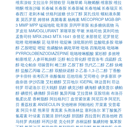
维库溴铵
文拉法辛
阿替欧苷
马鞭草烯
马鞭烯酮
维塞胺
维拉
唑酮
维洛沙嗪
长春碱
长春胺
长春新碱
长春地碱
长春瑞滨
长
春西汀
老刺木碱
伏格列波糖
伏尔丁醇
莫扎伐坦
螺粘液杀菌
素
莫匹罗星
姆替林
真菌毒素
杨梅素
MECOPROP
MGB-BP-
3
MMP
MPP
锰福地吡
吡草胺
异丙甲草胺
粘多糖病底物
马
罗皮坦
MAVOGLURANT
苯噻草胺
甲哌
米格司他
莫利司他
孟鲁司特
MRX-2843
MTX-1641
奈替尼
来那替尼
尼罗替尼
吡唑
吡唑啉酮
芘
哒草特
吡啶啉
溴吡斯的明
盐酸吡多胺
吡哆
醇
乙胺嘧啶
嘧啶
焦磷酸钠
砜吡草唑
吡咯
四氢吡咯
吡咯啉
PYRROLOBENZODIAZEPINE
吡咯喹啉醌酸
紫杉醇
多效唑
帕塞维尼
人参环氧炔醇
泛醇
帕立骨化醇
喷昔洛韦
戊硫醇
戊
醇
吡仑帕奈
培哚普利
雌三醇
乙胺丁醇
氘代乙二醇
乙醇
炔雌
醇
盐酸乙丙嗪
乙二醇
双醋炔诺醇
2-乙基-1,3-己二醇
丁香酚
伊卡倍特
依考匹泮
依酚氯铵
厄他培南
艾司唑仑
伊多塞班
伊
曲奈德
伊沙匹隆
艾杜糖醇
艾芬地尔
IGEPAL
咪达普利
茚达
特罗
茚诺洛尔
巨大戟醇
肌醇
碘克沙醇
碘海醇
碘美普尔
碘帕
醇
碘喷托
碘佛醇
异葑醇
氮异丙嗪
艾拉普林
亚胺培南
布洛芬
氨柔比星
香树脂醇
阿拉格列汀
血管紧张素
阿尼芬净
阿尼扎
芬
番荔枝素
ANSECULIN
安他唑林
阿帕地松
芹菜素
安普霉
素
阿贝卡星
熊果苷
青蒿素
头孢洛林盐
塞利洛尔
苯丁酸氮芥
氯霉素
叶绿素
百菌清
胆钙化醇
胆固醇
西拉普利
西洛他唑
西
马特罗
肉桂醇
环丙沙星
克仑特罗
赤桐甾醇
氯碘羟喹
氯苯胺