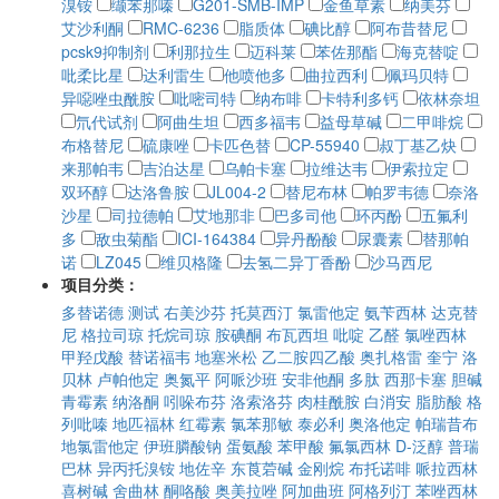
溴铵
缬苯那嗪
G201-SMB-IMP
金鱼草素
纳美芬
艾沙利酮
RMC-6236
脂质体
碘比醇
阿布昔替尼
pcsk9抑制剂
利那拉生
迈科莱
苯佐那酯
海克替啶
吡柔比星
达利雷生
他喷他多
曲拉西利
佩玛贝特
异噁唑虫酰胺
吡嘧司特
纳布啡
卡特利多钙
依林奈坦
氘代试剂
阿曲生坦
西多福韦
益母草碱
二甲啡烷
布格替尼
硫康唑
卡匹色替
CP-55940
叔丁基乙炔
来那帕韦
吉泊达星
乌帕卡塞
拉维达韦
伊索拉定
双环醇
达洛鲁胺
JL004-2
替尼布林
帕罗韦德
奈洛
沙星
司拉德帕
艾地那非
巴多司他
环丙酚
五氟利
多
敌虫菊酯
ICI-164384
异丹酚酸
尿囊素
替那帕
诺
LZ045
维贝格隆
去氢二异丁香酚
沙马西尼
项目分类：
多替诺德
测试
右美沙芬
托莫西汀
氯雷他定
氨苄西林
达克替
尼
格拉司琼
托烷司琼
胺碘酮
布瓦西坦
吡啶
乙醛
氯唑西林
甲羟戊酸
替诺福韦
地塞米松
乙二胺四乙酸
奥扎格雷
奎宁
洛
贝林
卢帕他定
奥氮平
阿哌沙班
安非他酮
多肽
西那卡塞
胆碱
青霉素
纳洛酮
吲哚布芬
洛索洛芬
肉桂酰胺
白消安
脂肪酸
格
列吡嗪
地匹福林
红霉素
氯苯那敏
泰必利
奥洛他定
帕瑞昔布
地氯雷他定
伊班膦酸钠
蛋氨酸
苯甲酸
氟氯西林
D-泛醇
普瑞
巴林
异丙托溴铵
地佐辛
东莨菪碱
金刚烷
布托诺啡
哌拉西林
喜树碱
舍曲林
酮咯酸
奥美拉唑
阿加曲班
阿格列汀
苯唑西林