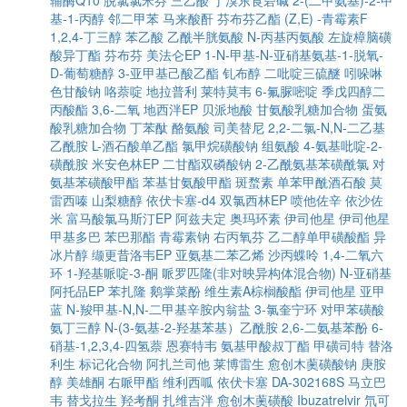
辅酶Q10
脱氯氯米芬
三乙酸
丁溴东莨菪碱
2-(二甲氨基)-2-甲
基-1-丙醇
邻二甲苯
马来酸酐
芬布芬乙酯
(Z,E) -青霉素F
1,2,4-丁三醇
苯乙酸
乙酰半胱氨酸
N-丙基丙氨酸
左旋樟脑磺
酸异丁酯
芬布芬
美法仑EP
1-N-甲基-N-亚硝基氨基-1-脱氧-
D-葡萄糖醇
3-亚甲基己酸乙酯
钆布醇
二吡啶三硫醚
吲哚啉
色甘酸钠
咯萘啶
地拉普利
莱特莫韦
6-氟脲嘧啶
季戊四醇二
丙酸酯
3,6-二氧
地西泮EP
贝派地酸
甘氨酸乳糖加合物
蛋氨
酸乳糖加合物
丁苯酞
酪氨酸
司美替尼
2,2-二氯-N,N-二乙基
乙酰胺
L-酒石酸单乙酯
氯甲烷磺酸钠
组氨酸
4-氨基吡啶-2-
磺酰胺
米安色林EP
二甘酯双磷酸钠
2-乙酰氨基苯磺酰氯
对
氨基苯磺酸甲酯
苯基甘氨酸甲酯
斑蝥素
单苯甲酰酒石酸
莫
雷西嗪
山梨糖醇
依伏卡塞-d4
双氯西林EP
喷他佐辛
依沙佐
米
富马酸氯马斯汀EP
阿兹夫定
奥玛环素
伊司他星
伊司他星
甲基多巴
苯巴那酯
青霉素钠
右丙氧芬
乙二醇单甲磺酸酯
异
冰片醇
缬更昔洛韦EP
亚氨基二苯乙烯
沙丙蝶呤
1,4-二氧六
环
1-羟基哌啶-3-酮
哌罗匹隆(非对映异构体混合物)
N-亚硝基
阿托品EP
苯扎隆
鹅掌菜酚
维生素A棕榈酸酯
伊司他星
亚甲
蓝
N-羧甲基-N,N-二甲基辛胺内翁盐
3-氯奎宁环
对甲苯磺酸
氨丁三醇
N-(3-氨基-2-羟基苯基）乙酰胺
2,6-二氨基苯酚
6-
硝基-1,2,3,4-四氢萘
恩赛特韦
氨基甲酸叔丁酯
甲磺司特
替洛
利生
标记化合物
阿扎兰司他
莱博雷生
愈创木薁磺酸钠
庚胺
醇
美雄酮
右哌甲酯
维利西呱
依伏卡塞
DA-302168S
马立巴
韦
替戈拉生
羟考酮
扎维吉泮
愈创木薁磺酸
Ibuzatrelvir
氘可