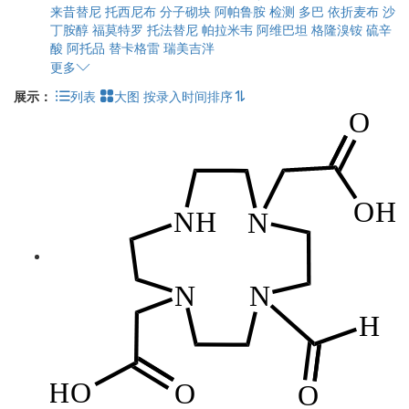
来昔替尼
托西尼布
分子砌块
阿帕鲁胺
检测
多巴
依折麦布
沙
丁胺醇
福莫特罗
托法替尼
帕拉米韦
阿维巴坦
格隆溴铵
硫辛
酸
阿托品
替卡格雷
瑞美吉泮
更多
展示：
列表
大图
按录入时间排序