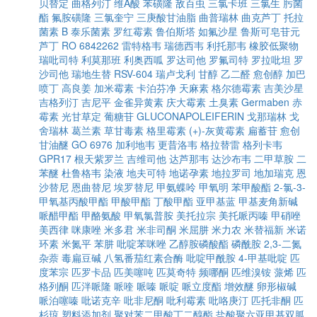
贝替定
曲格列汀
维A酸
苯磺隆
敌百虫
三氯卡班
三氯生
肟菌
酯
氟胺磺隆
三氯奎宁
三庚酸甘油脂
曲普瑞林
曲克芦丁
托拉
菌素 B
泰乐菌素
罗红霉素
鲁伯斯塔
如氟沙星
鲁斯可皂苷元
芦丁
RO 6842262
雷特格韦
瑞德西韦
利托那韦
橡胶低聚物
瑞吡司特
利莫那班
利奥西呱
罗达司他
罗氟司特
罗拉吡坦
罗
沙司他
瑞地生替
RSV-604
瑞卢戈利
甘醇
乙二醛
愈创醇
加巴
喷丁
高良姜
加米霉素
卡泊芬净
天麻素
格尔德霉素
吉美沙星
吉格列汀
吉尼平
金雀异黄素
庆大霉素
土臭素
Germaben
赤
霉素
光甘草定
葡糖苷
GLUCONAPOLEIFERIN
戈那瑞林
戈
舍瑞林
葛兰素
草甘毒素
格里霉素
(+)-灰黄霉素
扁蓄苷
愈创
甘油醚
GO 6976
加利地韦
更昔洛韦
格拉替雷
格列卡韦
GPR17
根天紫罗兰
吉维司他
达芦那韦
达沙布韦
二甲草胺
二
苯醚
杜鲁格韦
染液
地夫可特
地诺孕素
地拉罗司
地加瑞克
恩
沙替尼
恩曲替尼
埃罗替尼
甲氨蝶呤
甲氧明
苯甲酸酯
2-氯-3-
甲氧基丙酸甲酯
甲酸甲酯
丁酸甲酯
亚甲基蓝
甲基麦角新碱
哌醋甲酯
甲酪氨酸
甲氧氯普胺
美托拉宗
美托哌丙嗪
甲硝唑
美西律
咪康唑
米多君
米非司酮
米屈肼
米力农
米替福新
米诺
环素
米氮平
苯肼
吡啶苯咪唑
乙醇胺磷酸酯
磷酰胺
2,3-二氮
杂萘
毒扁豆碱
八氢番茄红素合酶
吡啶甲酰胺
4-甲基吡啶
匹
度苯宗
匹罗卡品
匹美噻吨
匹莫奇特
频哪酮
匹维溴铵
蒎烯
匹
格列酮
匹泮哌隆
哌喹
哌嗪
哌啶
哌立度酯
增效醚
卵形椒碱
哌泊噻嗪
吡诺克辛
吡非尼酮
吡利霉素
吡咯庚汀
匹托非酮
匹
杉琼
塑料添加剂
聚对苯二甲酸丁二醇酯
盐酸聚六亚甲基双胍