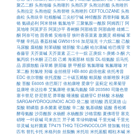
聚乙二醇
头孢地嗪
头孢噻肟
头孢匹罗
头孢泊肟酯
头孢喹肟
头孢拉定
头孢他啶
头孢替唑
头孢唑肟
CEFTOLOZANE
头孢
曲松
头孢呋辛
吐根酚碱
三尖杉宁碱
神经酰胺
西替利嗪
氨基
铬
氨磺必利
阿米替林
氨氯地平
三聚氰胺一酰胺
阿姆西汀
阿
莫地喹
阿莫罗芬
阿莫沙平
香树酮
阿那格雷
阿那曲唑
雄烯二
酮
阿奈可他
茴香烯
安格络苷
狭叶香茶菜素
敌菌灵
樟柳碱
苯
甲醚
辛托品
番荔枝碱
GW501516
加尼瑞克
十六烷二酸
己酸
马尿酸
腐植酸
羟苯磺酸
猪胆酸
常山酮
哈尔满碱
哈巴俄苷
常
春藤苷
天芥菜碱
天芥菜素
正二十一烷
正庚烷
1-庚烯-3-酮
六
氟丙烷
扑米酮
正己烷
己烯
海索那林
组胺
DL-组氨酸
后马托
品
原膜散酯
葎草烯
肼屈嗪
肼
甲醛腙
氢氯噻嗪
氢氟噻嗪
对
苯二酚
羟氯喹
羟嗪
金丝桃苷
HBI-800
卤倍他索
依托考昔
EDC
依尔替酸
依托度酸
二十碳五烯酸
帕莫酸
依哌唑胺
利尿
酸
苔酸
E6005
依巴斯汀
依柏康唑
爱康宁
蓝蓟定
松果菊苷
益康唑
依达拉奉
艾氟康唑
依氟鸟氨酸
SB 203580
司隆色替
塞卡替尼
舒尼替尼
莽草酸
唾液酸
硫糖苷C
舒林酸
水杨酸
SARGAHYDROQUINOIC ACID
癸二酸
琥珀酸
西尼莫德
山
梨酸
鞘磷脂
多杀菌素
硬脂酸
辛二酸
氨基磺酸
硫酸
香桧烯
酵母氨酸
沙芬酰胺
水杨醛
水杨酰胺
沙格雷酯
夏佛塔苷
塞克
硝唑
一叶萩碱
司来吉兰
芹子烯
常绿钩吻碱
千里光碱
千里光
菲灵碱
短杆菌素
TP475
THIQ
TECHNOCOLOR
替加氟
特拉
匹韦
替扎卡托
米格列奈
丝裂酶
米托坦
米托蒽醌
帽柱木碱
米