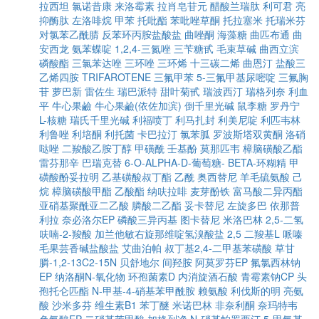
拉西坦
氯诺昔康
来洛霉素
拉肖皂苷元
醋酸兰瑞肽
利可君
亮
抑酶肽
左洛啡烷
甲苯
托吡酯
苯吡唑草酮
托拉塞米
托瑞米芬
对氯苯乙酰腈
反苯环丙胺盐酸盐
曲唑酮
海藻糖
曲匹布通
曲
安西龙
氨苯蝶啶
1,2,4-三氮唑
三苄糖甙
毛束草碱
曲西立滨
磷酸酯
三氯苯达唑
三环唑
三环烯
十三碳二烯
曲恩汀
盐酸三
乙烯四胺
TRIFAROTENE
三氟甲苯
5-三氟甲基尿嘧啶
三氟胸
苷
萝巴新
雷佐生
瑞巴派特
甜叶菊甙
瑞波西汀
瑞格列奈
利血
平
牛心果鹼
牛心果鹼(依佐加滨)
倒千里光碱
鼠李糖
罗丹宁
L-核糖
瑞氏千里光碱
利福喷丁
利马扎封
利美尼啶
利匹韦林
利鲁唑
利培酮
利托菌
卡巴拉汀
氯苯胍
罗波斯塔双黄酮
洛硝
哒唑
二羧酸乙胺丁醇
甲磺酰
壬基酚
莫那匹韦
樟脑磺酸乙酯
雷芬那辛
巴瑞克替
6-O-ALPHA-D-葡萄糖- BETA-环糊精
甲
磺酸酚妥拉明
乙基磺酸叔丁酯
乙酰
奥西替尼
羊毛硫氨酸
己
烷
樟脑磺酸甲酯
乙酸酯
纳呋拉啡
麦芽酚铁
富马酸二异丙酯
亚硝基聚酰亚二乙酸
膦酸二乙酯
妥卡替尼
左旋多巴
依那普
利拉
奈必洛尔EP
磷酸三异丙基
图卡替尼
米洛巴林
2,5-二氢
呋喃-2-羧酸
加兰他敏右旋那维啶氢溴酸盐
2,5 二羧基L 哌嗪
毛果芸香碱盐酸盐
艾曲泊帕
叔丁基2,4-二甲基苯磺酸
草甘
膦-1,2-13C2-15N
贝舒地尔
间羟胺
阿莫罗芬EP
氟氯西林钠
EP
纳洛酮N-氧化物
环孢菌素D
内消旋酒石酸
青霉素钠CP
头
孢托仑匹酯
N-甲基-4-硝基苯甲酰胺
赖氨酸
利伐斯的明
亮氨
酸
沙米多芬
维生素B1
苯丁醚
米诺巴林
非奈利酮
奈玛特韦