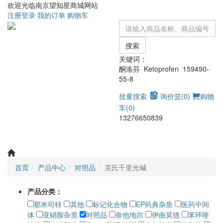
欢迎光临南京望知星商城网站
注册
登录
我的订单
购物车
搜索
关键词：
酮洛芬 Ketoprofen 159490-
55-8
批量搜索
询价篮(
0
)
购物
车(
0
)
13276650839
Toggle
navigati
首页
产品中心
对照品
克氏千里光碱
产品分类：
那米司特
其他
标记化合物
EP药典杂质
医药中间
体
亚硝胺杂质
对照品
奈他地尔
伊曲莫德
苯环喹