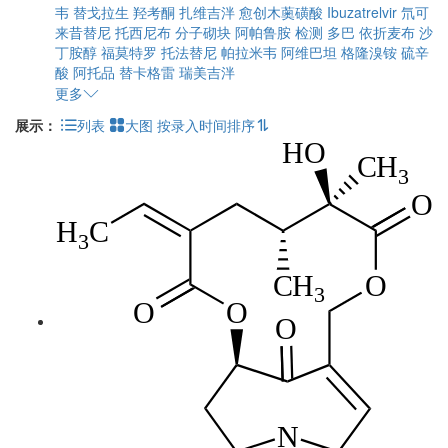
韦
替戈拉生
羟考酮
扎维吉泮
愈创木薁磺酸
Ibuzatrelvir
氘可
来昔替尼
托西尼布
分子砌块
阿帕鲁胺
检测
多巴
依折麦布
沙
丁胺醇
福莫特罗
托法替尼
帕拉米韦
阿维巴坦
格隆溴铵
硫辛
酸
阿托品
替卡格雷
瑞美吉泮
更多
展示：
列表
大图
按录入时间排序