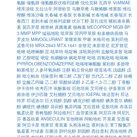
氨酸
缬氨腈
缬氨酰胺伏格列波糖
伐伦克林
瓦西辛
VcMMAE
维库溴铵
文拉法辛
阿替欧苷
马鞭草烯
马鞭烯酮
维塞胺
维拉
唑酮
维洛沙嗪
长春碱
长春胺
长春新碱
长春地碱
长春瑞滨
长
春西汀
老刺木碱
伏格列波糖
伏尔丁醇
莫扎伐坦
螺粘液杀菌
素
莫匹罗星
姆替林
真菌毒素
杨梅素
MECOPROP
MGB-BP-
3
MMP
MPP
锰福地吡
吡草胺
异丙甲草胺
粘多糖病底物
马
罗皮坦
MAVOGLURANT
苯噻草胺
甲哌
米格司他
莫利司他
孟鲁司特
MRX-2843
MTX-1641
奈替尼
来那替尼
尼罗替尼
吡唑
吡唑啉酮
芘
哒草特
吡啶啉
溴吡斯的明
盐酸吡多胺
吡哆
醇
乙胺嘧啶
嘧啶
焦磷酸钠
砜吡草唑
吡咯
四氢吡咯
吡咯啉
PYRROLOBENZODIAZEPINE
吡咯喹啉醌酸
紫杉醇
多效唑
帕塞维尼
人参环氧炔醇
泛醇
帕立骨化醇
喷昔洛韦
戊硫醇
戊
醇
吡仑帕奈
培哚普利
雌三醇
乙胺丁醇
氘代乙二醇
乙醇
炔雌
醇
盐酸乙丙嗪
乙二醇
双醋炔诺醇
2-乙基-1,3-己二醇
丁香酚
伊卡倍特
依考匹泮
依酚氯铵
厄他培南
艾司唑仑
伊多塞班
伊
曲奈德
伊沙匹隆
艾杜糖醇
艾芬地尔
IGEPAL
咪达普利
茚达
特罗
茚诺洛尔
巨大戟醇
肌醇
碘克沙醇
碘海醇
碘美普尔
碘帕
醇
碘喷托
碘佛醇
异葑醇
氮异丙嗪
艾拉普林
亚胺培南
布洛芬
氨柔比星
香树脂醇
阿拉格列汀
血管紧张素
阿尼芬净
阿尼扎
芬
番荔枝素
ANSECULIN
安他唑林
阿帕地松
芹菜素
安普霉
素
阿贝卡星
熊果苷
青蒿素
头孢洛林盐
塞利洛尔
苯丁酸氮芥
氯霉素
叶绿素
百菌清
胆钙化醇
胆固醇
西拉普利
西洛他唑
西