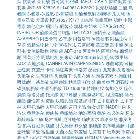
烟
抗氧剂
茉莉酸
贾可宾
药根碱
JABOTICABIN
爵筛奥素
茉
莉素
JN7-69
K252A
KL140061A
K252C
贝壳杉烯酸
曲酸
氯
氨酮
3-氨基-3-脱氧-D-葡萄糖
盐酸氯氨酮
酮康唑
几夫碱
地
骨皮乙素
犬尿素
KF31327
K777
山奈酚
咖啡豆醇
鲸醇
卡那
霉素
凯他色林
酮洛芬
酮替芬
凯林
夸胡林
K-RAS(G12C)
INHIBITOR
硫酸角蛋白钠盐
LM11A 31
拉帕替尼
嘧菌酯
AZASPIRO
阿巴卡韦
乙草胺
阿昔洛韦
阿德福韦
阿福拉纳
甲
草胺
酒精生物标志物
阿格列扎
安普那韦
蒿乙醚
蒿甲醚
阿扎
那韦
黄芪提取物
唑啶磷
ABT-348
阿莫兰特
阿莫伦特
四烯雌
酮
阿普斯特
阿瑞吡坦
氨来诺
AMX208
氟氯吡啶酯
双甲脒
AOZ
坎地沙坦
CANNFLAVIN
CAPENSINIDIN
卷曲霉素
辣椒
玉红素
克菌丹
卡铂
洋红霉素
卡洛芬
酪蛋白
儿茶素
头孢唑啉
头孢妥仑
头孢替坦
头孢西丁
头孢布烯
头孢霉菌素
头孢哌林
西伐他汀
杀草敏
氯嘧磺隆
枯草隆
托彻普
曲美替尼
酒石酸
牛
磺脱氧胆酸
牛磺石胆酸
TD-198946
特地唑胺
替加色罗
硫代
肌酸
噻洛芬酸
托灭酸
氨甲环酸
四氢氨基吖啶
坦度螺酮
酒石
酸酯
酸性黄
炔诺酮
炔诺肟酯
羟基那可汀
去甲度硫平
去甲替
林
去甲托品醇
去甲托品酮
诺司卡品
特女贞苷
NADPH
纳多
洛尔
萘肟洛尔
萘呋胺
萘哌地尔
纳洛西酮
萘酚
奈必洛尔
橙花
叔醇邻苯二酚
尼古博星
尼可地尔
硝呋太尔
非洛替尼
非罗考
昔
氟马替尼
阿魏酸
芬戈莫德
氟灭酸
氟硅酸
氟苯吡菌胺
叶酸
亚叶酸
甲酸
富里酸
夫西地酸
荞麦碱
法莫替丁
牡荆素
沃诺拉
赞
VP 14637
伐昔洛韦
缬更昔洛韦
伐司扑达
Vapendavir
维