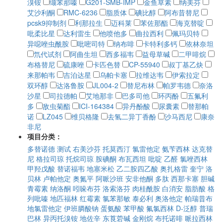
溴铵
缬苯那嗪
G201-SMB-IMP
金鱼草素
纳美芬
艾沙利酮
RMC-6236
脂质体
碘比醇
阿布昔替尼
pcsk9抑制剂
利那拉生
迈科莱
苯佐那酯
海克替啶
吡柔比星
达利雷生
他喷他多
曲拉西利
佩玛贝特
异噁唑虫酰胺
吡嘧司特
纳布啡
卡特利多钙
依林奈坦
氘代试剂
阿曲生坦
西多福韦
益母草碱
二甲啡烷
布格替尼
硫康唑
卡匹色替
CP-55940
叔丁基乙炔
来那帕韦
吉泊达星
乌帕卡塞
拉维达韦
伊索拉定
双环醇
达洛鲁胺
JL004-2
替尼布林
帕罗韦德
奈洛
沙星
司拉德帕
艾地那非
巴多司他
环丙酚
五氟利
多
敌虫菊酯
ICI-164384
异丹酚酸
尿囊素
替那帕
诺
LZ045
维贝格隆
去氢二异丁香酚
沙马西尼
康奈
非尼
项目分类：
多替诺德
测试
右美沙芬
托莫西汀
氯雷他定
氨苄西林
达克替
尼
格拉司琼
托烷司琼
胺碘酮
布瓦西坦
吡啶
乙醛
氯唑西林
甲羟戊酸
替诺福韦
地塞米松
乙二胺四乙酸
奥扎格雷
奎宁
洛
贝林
卢帕他定
奥氮平
阿哌沙班
安非他酮
多肽
西那卡塞
胆碱
青霉素
纳洛酮
吲哚布芬
洛索洛芬
肉桂酰胺
白消安
脂肪酸
格
列吡嗪
地匹福林
红霉素
氯苯那敏
泰必利
奥洛他定
帕瑞昔布
地氯雷他定
伊班膦酸钠
蛋氨酸
苯甲酸
氟氯西林
D-泛醇
普瑞
巴林
异丙托溴铵
地佐辛
东莨菪碱
金刚烷
布托诺啡
哌拉西林