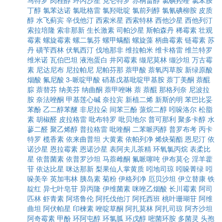
马特罗
肉桂醇
环丙沙星
克仑特罗
赤桐甾醇
氯碘羟喹
氯苯胺
丁醇
氯苯达诺
氯吡格雷
氯羟吡啶
氯前列醇
氯氰碘柳胺
皮质
醇
水飞蓟宾
辛伐他汀
西索米星
西索特林
西他沙星
西他列汀
索拉培隆
索非那新
生长激素
司帕沙星
斯帕森丹
稀霉素
壮观
霉素
螺旋霉素
螺二氯芬
螺甲螨酯
螺旋藻
柄曲霉素
链霉素
苏
丹
磺苄西林
伏氧西汀
伐地那非
维拉帕米
维卡格雷
维兰特罗
维米诺
瓦伯巴坦
液泡蛋白
井冈霉素
缬尼莫林
缬沙坦
万古霉
素
尼达尼布
尼拉帕尼
尼帕芬那
萘甲酸
萘氧丙草胺
新绿原酸
烟酸
氟尼酸
3-哌啶甲酸
硝基戊基吡啶甲基胺
萘丁美酮
萘醌
腙
萘替芬
纳美芬
纳曲酮
萘甲唑啉
萘
萘醌
那格列奈
尼波拉
胺
奈法唑酮
甲基莲心碱
奈拉宾
新植二烯
新斯的明
苯巴比妥
苯酚
乙二醇苯醚
非尼拉朵
间苯三酚
蒎烷二醇
吲哚洛尔
松脂
素
胡椒醛
皮拉格雷
吡布特罗
吡贝地尔
普可那利
聚多卡醇
水
蓼二醛
聚乙烯醇
普拉格雷
吡喹酮
二苯哌丙醇
普罗布考
丙卡
特罗
榄香素
依来曲普坦
大黄素
依帕列净
烯炔菊酯
恩尼汀
依
诺沙星
恩拉霉素
恩诺沙星
表阿夫儿茶精
环氧氯丙烷
表柔比
星
依普菌素
依普罗沙坦
马萘雌酮
氟哌噻吨
伊布莫仑
淫羊藿
苷
依达比星
咪达那新
梨果仙人掌黄质
吲地司琼
吲哚菁绿
吲
哚美辛
英加韦林
胰岛素
菊粉
伊格列净
厄贝沙坦
伊立替康
铁
靛红
异七叶皂苷
异丙隆
伊维菌素
咪唑乙烟酸
长川霉素
阿司
匹林
虾青素
阿塔鲁伦
阿托伐他汀
阿托西班
桃叶珊瑚苷
阿维
曲坦
阿伏帕星
印楝素
唑啶草酮
阿扎莫林
阿扎司琼
阿齐沙坦
阿奇霉素
甲酚
环阿屯醇
环氯胍
环戊醇
嘧菌环胺
多菌灵
头孢