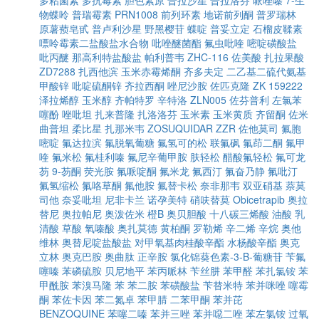
多粘菌素
多抗霉素
胆色素原
普拉沙星
普拉洛芬
哌唑嗪
7-生
物蝶呤
普瑞霉素
PRN1008
前列环素
地诺前列酮
普罗瑞林
原薯蓣皂甙
普卢利沙星
野黑樱苷
蝶啶
普妥立定
石榴皮鞣素
嘌呤霉素二盐酸盐水合物
吡唑醚菌酯
氟虫吡喹
嘧啶磺酸盐
吡丙醚
那高利特盐酸盐
帕利普韦
ZHC-116
佐美酸
扎拉果酸
ZD7288
扎西他滨
玉米赤霉烯酮
齐多夫定
二乙基二硫代氨基
甲酸锌
吡啶硫酮锌
齐拉西酮
唑尼沙胺
佐匹克隆
ZK 159222
泽拉烯醇
玉米醇
齐帕特罗
辛特洛
ZLN005
佐芬普利
左氯苯
噻酚
唑吡坦
扎来普隆
扎洛洛芬
玉米素
玉米黄质
齐留酮
佐米
曲普坦
柔比星
扎那米韦
ZOSUQUIDAR
ZZR
佐他莫司
氟胞
嘧啶
氟达拉滨
氟脱氧葡糖
氟氢可的松
联氟砜
氟茚二酮
氟甲
喹
氟米松
氟桂利嗪
氟尼辛葡甲胺
肤轻松
醋酸氟轻松
氟可龙
芴
9-芴酮
荧光胺
氟哌啶酮
氟米龙
氟西汀
氟奋乃静
氟吡汀
氟氢缩松
氟咯草酮
氟他胺
氟替卡松
奈非那韦
双亚硝基
萘莫
司他
奈妥吡坦
尼非卡兰
诺孕美特
硝呋替莫
Obicetrapib
奥拉
替尼
奥拉帕尼
奥泼佐米
橙B
奥贝胆酸
十八碳三烯酸
油酸
乳
清酸
草酸
氧嗪酸
奥扎莫德
黄柏酮
罗勒烯
辛二烯
辛烷
奥他
维林
奥替尼啶盐酸盐
对甲氧基肉桂酸辛酯
水杨酸辛酯
奥克
立林
奥克巴胺
奥曲肽
正辛胺
氯化锦葵色素-3-Β-葡糖苷
苄氟
噻嗪
苯磷硫胺
贝尼地平
苯丙哌林
苄丝肼
苯甲醛
苯扎氯铵
苯
甲酰胺
苯溴马隆
苯
苯二胺
苯磺酸盐
苄替米特
苯并咪唑
噻霉
酮
苯佐卡因
苯二氮卓
苯甲腈
二苯甲酮
苯并芘
BENZOQUINE
苯噻二嗪
苯并三唑
苯并噁二唑
苯左氯铵
过氧