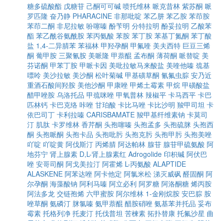
糖多硫酸酯
戊糖苷
己酮可可碱
喷托维林
哌克昔林
紫苏酮
哌
罗匹隆
奋乃静
PHARACINE
非那吡啶
苯乙肼
苯乙胺
苯茚胺
苯茚二酮
非尼拉敏
吩噻嗪
酚苄明
分特拉明
酚妥拉明
乙酸苯
酯
苯乙酰谷氨酰胺
苯丙氨酸
苯胺
苯丁胺
苯基丁氮酮
苯丁酸
盐
1,4-二异腈苯
苯福林
甲羟孕酮
甲氟喹
美夫西特
巨豆三烯
酮
葡甲胺
三聚氰胺
美哌隆
甲萘醌
孟布酮
薄荷酮
哌替啶
美
芬诺酮
甲苯丁胺
甲哌卡因
美吡拉敏马来酸盐
美喹他嗪
巯基
嘌呤
美沙拉敏
美沙酮
松叶菊碱
甲基磺草酮
氰氟虫腙
安乃近
重酒石酸间羟胺
美他沙酮
甲康唑
甲烯土霉素
甲烷
甲磺酸盐
醋甲唑胺
乌洛托品
甲巯咪唑
甲氧普林
辣椒平
卡马西平
卡巴
匹林钙
卡巴克络
咔唑
甘珀酸
卡比马唑
卡比沙明
羧甲司坦
卡
依巴司丁
卡利拉嗪
CARISBAMATE
羧甲基纤维素钠
卡莫司
汀
肌肽
卡罗维林
香芹酮
头孢噻嗪
头孢孟多
头孢硫脒
头孢西
酮
头孢哌酮
头孢卡品
头孢吡肟
头孢克肟
头孢甲肟
头孢美唑
吖啶
吖啶黄
阿伐斯汀
丙烯腈
阿达帕林
腺苷
腺苷甲硫氨酸
阿
地芬宁
肾上腺素
D,L-肾上腺素红
Adrogolide
印枳碱
阿伏巴
唑
安哥司酮
阿戈美拉汀
阿霍烯
L-丙氨酸
ALAPTIDE
ALASKENE
阿苯达唑
阿卡他定
阿氯米松
涕灭威砜
醛固酮
阿
尔孕酮
海藻酸钠
阿利马嗪
阿立必利
阿罗糖
阿洛酮糖
烯丙胺
阿法多龙
交链孢烯
六甲蜜胺
阿尔维林
1-金刚烷胺
安巴腙
胺
唑草酮
氨磷汀
脒氯嗪
氨甲萘醌
醋胺硝唑
氨基苯并托品
妥布
霉素
托格列净
托麦汀
托伐普坦
苦楝素
拓扑替康
托氟沙星
曲