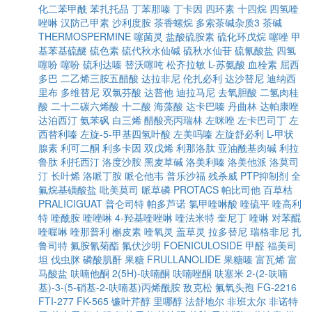
化二苯甲酰
苯扎托品
丁苯那嗪
丁卡因
四环素
十四烷
四氢喹
唑啉
汉防己甲素
沙利度胺
茶香螺烷
多索茶碱杂质3
茶碱
THERMOSPERMINE
噻菌灵
盐酸硫胺素
硫化环戊烷
噻唑
甲
基苯基硫醚
硫色素
硫代秋水仙碱
硫秋水仙苷
硫氰酸盐
四氢
噻吩
噻吩
硫利达嗪
替沃噻吨
松齐拉敏
L-苏氨酸
血栓素
屈西
多巴
二乙烯三胺五醋酸
达拉非尼
伦扎必利
达沙替尼
迪纳西
里布
多维替尼
双氯芬酸
达普他
迪拉马尼
去氧胆酸
二氢肉桂
酸
二十二碳六烯酸
十二酸
海藻酸
达卡巴嗪
丹曲林
达帕康唑
达泊西汀
氨苯砜
白三烯
醋酸亮丙瑞林
左咪唑
左卡巴司丁
左
西替利嗪
左旋-5-甲基四氢叶酸
左美吗嗪
左旋舒必利
L-甲状
腺素
利可二酮
利多卡因
双戊烯
利那洛肽
亚油酰基肉碱
利拉
鲁肽
利托西汀
洛度沙胺
黑麦草碱
洛美利嗪
洛美他派
洛莫司
汀
长叶烯
洛哌丁胺
哌仑他韦
普乐沙福
残杀威
PTP抑制剂
全
氟烷基磺酸盐
吡美莫司
哌草磷
PROTACS
帕比司他
百草枯
PRALICIGUAT
普仑司特
帕多芦诺
氯甲喹啉酸
喹硫平
喹高利
特
喹酰胺
喹唑啉
4-羟基喹唑啉
喹法米特
奎尼丁
喹啉
对苯醌
喹喔啉
喹那普利
槲皮素
喹氧灵
盖草灵
拉多替尼
瑞格非尼
扎
鲁司特
氟胺氰菊酯
氟伏沙明
FOENICULOSIDE
甲醛
福美司
坦
伐虫脒
磷酸肌酐
果糖
FRULLANOLIDE
果糖嗪
富瓦烯
富
马酸盐
呋喃他酮
2(5H)-呋喃酮
呋喃唑酮
呋塞米
2-(2-呋喃
基)-3-(5-硝基-2-呋喃基)丙烯酰胺
敌克松
氟氧头孢
FG-2216
FTI-277
FK-565
镰叶芹醇
里哪醇
法舒地尔
非班太尔
非诺特