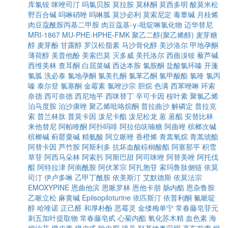
库氯铵
咪唑司汀
吗氯贝胺
莫拉胺
莫林酮
莫西多明
酸莫米松
野百合碱
吗啉硝唑
吗啉胍
莫沙必利
莫索尼定
毒蕈碱
月桂烯
肉豆蔻酰胺丙基二甲胺
肉豆蔻基-γ-吡啶啉氯化物
迈华替尼
MRI-1867
MU-PHE-HPHE-FMK
聚乙二醇(聚乙烯醇)
麦芽糖
醇
麦芽酚
甘露醇
罗汉松脂素
马沙骨化醇
美沙洛尔
甲地孕酮
薄荷醇
美普他酚
美索巴莫
灭多威
美托洛尔
西曲溴铵
藜芦碱
西维美林
查耳酮
白屈菜碱
西达本胺
氯胺酮
盐酸氯环嗪
开蓬
氯胍
洗必泰
氯地孕酮
氯美扎酮
氯苯乙酮
氯甲酸酯
氯喹
氯丙
嗪
泰尔登
氯塞酮
金霉素
氯唑沙宗
胆烷
色满
西苯唑啉
环索
奈德
西可奈德
西尼地平
西咪替丁
辛可卡因
桉叶素
聚氯乙烯
泊马度胺
泊沙康唑
聚乙烯吡咯烷酮
普拉曲沙
解磷定
普拉克
索
普兰林肽
普莫卡因
泼尼卡酯
泼尼松龙
蒽
蒽醌
安替比林
来他替尼
阿帕喹酮
阿扑吗啡
阿拉伯呋喃糖
阿曲唑
槟榔次碱
槟榔碱
蓟罂粟碱
精氨酸
阿立哌唑
香橙烯
青蒿氧烷
青蒿琥酯
阿替卡因
芦竹胺
阿斯利多
抗坏血酸棕榈酸酯
阿塞那平
积雪
草苷
阿西马朵林
阿索肟
阿斯巴甜
阿司咪唑
阿替美唑
阿托伐
醌
阿特拉津
阿南酰胺
阿伏苯宗
阿扎胞苷
索玛鲁肽侧链
依莫
司汀
伊卢多啉
乙甲丁酰胺
依美斯汀
艾默德斯
依莫法宗
EMOXYPINE
恩曲他滨
恩哌罗林
恩他卡朋
肠内酯
恩杂鲁胺
乙哌立松
麻黄碱
Epiisopiloturine
依匹斯汀
依普利酮
氟哌啶
醇
哈喹诺
正己醛
和厚朴酚
恶霉灵
金缕梅单宁
常春藤皂苷元
刺五加叶提取物
常春藤皂甙
心菊内酯
氧化苏木精
血色素
海