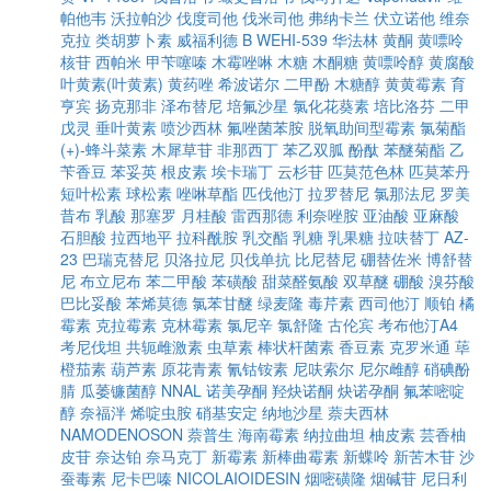
帕他韦
沃拉帕沙
伐度司他
伐米司他
弗纳卡兰
伏立诺他
维奈
克拉
类胡萝卜素
威福利德 B
WEHI-539
华法林
黄酮
黄嘌呤
核苷
西帕米
甲苄噻嗪
木霉唑啉
木糖
木酮糖
黄嘌呤醇
黄腐酸
叶黄素(叶黄素)
黄药唑
希波诺尔
二甲酚
木糖醇
黄黄霉素
育
亨宾
扬克那非
泽布替尼
培氟沙星
氯化花葵素
培比洛芬
二甲
戊灵
垂叶黄素
喷沙西林
氟唑菌苯胺
脱氧助间型霉素
氯菊酯
(+)-蜂斗菜素
木犀草苷
非那西丁
苯乙双胍
酚酞
苯醚菊酯
乙
苄香豆
苯妥英
根皮素
埃卡瑞丁
云杉苷
匹莫范色林
匹莫苯丹
短叶松素
球松素
唑啉草酯
匹伐他汀
拉罗替尼
氯那法尼
罗美
昔布
乳酸
那塞罗
月桂酸
雷西那德
利奈唑胺
亚油酸
亚麻酸
石胆酸
拉西地平
拉科酰胺
乳交酯
乳糖
乳果糖
拉呋替丁
AZ-
23
巴瑞克替尼
贝洛拉尼
贝伐单抗
比尼替尼
硼替佐米
博舒替
尼
布立尼布
苯二甲酸
苯磺酸
甜菜醛氨酸
双草醚
硼酸
溴芬酸
巴比妥酸
苯烯莫德
氯苯甘醚
绿麦隆
毒芹素
西司他汀
顺铂
橘
霉素
克拉霉素
克林霉素
氯尼辛
氯舒隆
古伦宾
考布他汀A4
考尼伐坦
共轭雌激素
虫草素
棒状杆菌素
香豆素
克罗米通
荜
橙茄素
葫芦素
原花青素
氰钴铵素
尼呋索尔
尼尔雌醇
硝碘酚
腈
瓜萎镰菌醇
NNAL
诺美孕酮
羟炔诺酮
炔诺孕酮
氟苯嘧啶
醇
奈福泮
烯啶虫胺
硝基安定
纳地沙星
萘夫西林
NAMODENOSON
萘普生
海南霉素
纳拉曲坦
柚皮素
芸香柚
皮苷
奈达铂
奈马克丁
新霉素
新棒曲霉素
新蝶呤
新苦木苷
沙
蚕毒素
尼卡巴嗪
NICOLAIOIDESIN
烟嘧磺隆
烟碱苷
尼日利