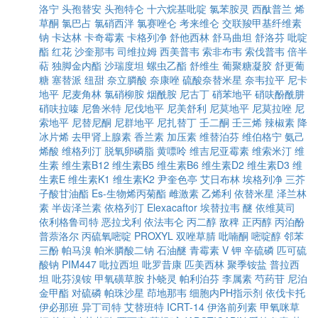
洛宁
头孢替安
头孢特仑
十六烷基吡啶
氯苯胺灵
西酞普兰
烯
草酮
氯巴占
氯硝西泮
氯赛唑仑
考来维仑
交联羧甲基纤维素
钠
卡达林
卡奇霉素
卡格列净
舒他西林
舒马曲坦
舒洛芬
吡啶
酯
红花
沙奎那韦
司维拉姆
西美普韦
索非布韦
索伐普韦
倍半
萜
独脚金内酯
沙瑞度坦
螺虫乙酯
舒维生
葡聚糖凝胶
舒更葡
糖
塞替派
纽甜
奈立膦酸
奈康唑
硫酸奈替米星
奈韦拉平
尼卡
地平
尼麦角林
氯硝柳胺
烟酰胺
尼古丁
硝苯地平
硝呋酚酰肼
硝呋拉嗪
尼鲁米特
尼伐地平
尼美舒利
尼莫地平
尼莫拉唑
尼
索地平
尼替尼酮
尼群地平
尼扎替丁
壬二酮
壬三烯
辣椒素
降
冰片烯
去甲肾上腺素
香兰素
加压素
维替泊芬
维伯格宁
氨己
烯酸
维格列汀
脱氧卵磷脂
黄嘌呤
维吉尼亚霉素
维索米汀
维
生素
维生素B12
维生素B5
维生素B6
维生素D2
维生素D3
维
生素E
维生素K1
维生素K2
尹奎色亭
艾日布林
埃格列净
三芥
子酸甘油酯
Es-生物烯丙菊酯
雌激素
乙烯利
依替米星
泽兰林
素
半齿泽兰素
依格列汀
Elexacaftor
埃替拉韦
醚
依维莫司
依利格鲁司特
恶拉戈利
依法韦仑
丙二醇
敌稗
正丙醇
丙泊酚
普萘洛尔
丙硫氧嘧啶
PROXYL
双唑草腈
吡喃酮
嘧啶醇
邻苯
三酚
帕马溴
帕米膦酸二钠
石油醚
青霉素 V 钾
辛硫磷
匹可硫
酸钠
PIM447
吡拉西坦
吡罗昔康
匹美西林
聚季铵盐
普拉西
坦
吡芬溴铵
甲氧磺草胺
扑蛲灵
帕利泊芬
李属素
芍药苷
尼泊
金甲酯
对硫磷
帕珠沙星
茚地那韦
细胞内PH指示剂
依伐卡托
伊必那班
异丁司特
艾替班特
ICRT-14
伊洛前列素
甲氧咪草