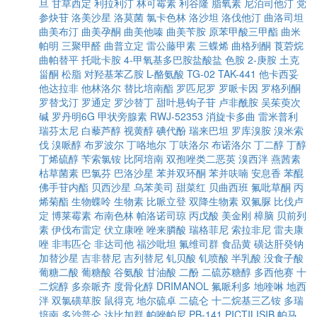
旦
甘草西定
利拉利汀
林可霉素
利谷隆
脂氧素
尼泊司他汀
党
参炔苷
洛美沙星
洛莫菌
氯卡色林
洛沙坦
洛伐他汀
曲洛司坦
曲美布汀
曲美孕酮
曲美他嗪
曲美苄胺
原苯甲酸三甲酯
曲米
帕明
三聚甲醛
曲普立定
雷公藤甲素
三蝶烯
曲格列酮
莨菪烷
曲帕替平
托吡卡胺
4-甲氧基多巴胺盐酸盐
色胺
2-庚胺
土克
甾酮
松脂
对羟基苯乙胺
L-酪氨酸
TG-02
TAK-441
他卡西妥
他达拉非
他林洛尔
替比培南酯
罗匹尼罗
罗哌卡因
罗格列酮
罗替戈汀
罗通定
罗沙替丁
甜叶悬钩子苷
卢非酰胺
吴茱萸次
碱
罗丹明6G
甲状旁腺素
RWJ-52353
消旋卡多曲
雷米普利
瑞芬太尼
白藜芦醇
视黄醇
碘代酚
瑞来巴坦
罗库溴胺
溴米索
伐
溴哌醇
布罗波尔
丁咯地尔
丁呋洛尔
布诺洛尔
丁二醇
丁醇
丁烯硫醇
苄索氯铵
比阿培南
双孢唑类二恶英
溴西泮
燕茜素
枯草菌素
巴氯芬
巴洛沙星
苯并双环酮
苯并呋喃
安息香
苯醌
佛手苷内酯
贝西沙星
乌苯美司
甜菜红
贝曲西班
氟吡草酮
丙
烯菊酯
生物蝶呤
生物素
比哌立登
双降生物素
双氟脲
比伐卢
定
博莱霉素
布南色林
帕洛诺司琼
丙戊酸
美金刚
樟脑
贝前列
素
伊伐布雷定
伏立康唑
唑来膦酸
瑞格菲尼
索拉非尼
雷夫康
唑
非韦匹仑
非达司他
福沙吡坦
氟维司群
食品黄
磺达肝癸钠
加替沙星
吉非替尼
吉列替尼
钆贝酸
钆喷酸
半乳酸
没食子酸
葡糖二酸
葡糖酸
谷氨酸
甘油酸
二酚
二硫苏糖醇
多西他赛
十
二烷醇
多奈哌齐
度骨化醇
DRIMANOL
氟哌利多
地喹啉
地西
泮
双氯磺草胺
鼠得克
地尔硫卓
二硫仑
十二烷基三乙铵
多瑞
培南
多沙普仑
达比加群
帕唑帕尼
PB-141
PICTILISIB
帕马