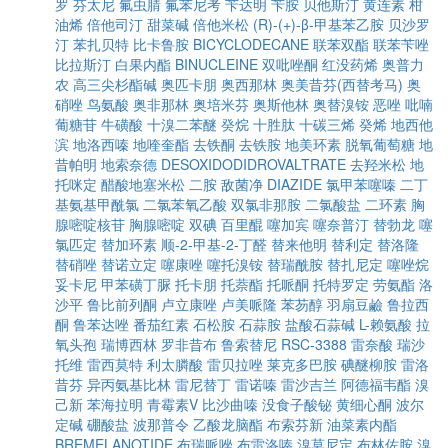
罗
芬太尼
氟虫腈
氟苯尼考
苄达明
苄胺
贝他斯汀
黄连素
柑
油烯
倍他司汀
甜菜碱
倍他米松
(R)-(+)-β-甲基苯乙胺
贝沙罗
汀
苯扎贝特
比卡鲁胺
BICYCLODECANE
联苯双酯
联苯苄唑
比拉斯汀
白果内酯
BINUCLEINE
双吡唑酮
红没药烯
奥普力
农
高三尖杉酯碱
奥匹卡朋
奥西那林
奥美昔芬(西替考马)
奥
硝唑
鸟氨酸
奥非那林
奥培米芬
奥斯他林
奥替溴铵
恶唑
吡喃
葡糖苷
牛磺酸
十溴二苯醚
癸烷
十胜肽
十碳三烯
癸烯
地西他
滨
地洛西嗪
地喹奎酯
去铁酮
去铁胺
地美环素
脱氧葡萄糖
地
昔帕明
地索奈德
DESOXIDODIDROVALTRATE
去羟米松
地
托咪定
醋酸地塞米松
二胺
敌菌净
DIAZIDE
氯甲苯噻嗪
二丁
基氨基甲酰氯
二氯苯氧乙酸
双氯非那胺
二氯酸盐
二环素
胸
腺嘧啶核苷
胸腺嘧啶
双碘
百里醌
噻加宾
噻奈普汀
替勃龙
噻
氯匹定
替加环素
顺-2-甲基-2-丁醛
替来他明
替利定
替洛隆
替硝唑
替诺立定
噻康唑
噻托溴铵
替瑞酰胺
替扎尼定
噻唑烷
妥卡尼
甲苯磺丁脲
托卡朋
托萘酯
托哌酮
托特罗定
劳氨酯
洛
沙平
鲁比前列酮
卢立康唑
卢美哌隆
苯芴醇
羽扇豆鹼
鲁拉西
酮
鲁苯达唑
番茄红素
石松胺
石蒜胺
盐酸石蒜碱
L-赖氨酸
拉
氧头孢
瑞博西林
罗非昔布
鲁索替尼
RSC-3388
雷奈酸
瑞沙
托维
雷西莫特
利太膦酸
雷贝拉唑
莱克多巴胺
碘醚柳胺
雷洛
昔芬
异丙氨基比林
雷尼替丁
雷诺嗪
雷沙吉兰
阿德福韦酯
溴
己新
苯海拉明
青霉素V
比沙曲嗪
没食子酸铋
黄细心酮
波尔
定碱
硼酸盐
波那普令
乙酸龙脑酯
布索芬新
油菜素内酯
BREMELANOTIDE
布瑞哌唑
布雷洛嗪
溴莫尼定
布林佐胺
溴