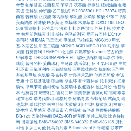
考昔
帕纳替尼
拉西替尼
苄草丹
茯苓酸
棕榈酸
棕榈油酸
帕吡
莫德
泛解酸
仲班酸(乙二酰脲)
PD 0325901
PD 173074
培美
曲塞
苦楝酸
正戊酸
苯丙酮酸
磷乳酸
亚磷酸
磷酸
邻苯二甲酸
美商陆酸
苦味酸
匹多莫德
虱螨脲
木犀草素
LOXO-195
LEQ-
506
雷迪帕韦
乐特莫韦
洛布卡韦
洛匹那韦
芦马卡托
拉罗皮
兰
拉坦前列腺素
利非斯特
利马前列素
罗匹昔巴特
LX7101
美司那
MHBMA
马里佐米
甲硫威
马拉维若
MCC950
甲氧
基-2-萘乙酸
甲基二磺酸
MONIC ACID
MPC-3100
马来酸
苹
果酸
替莫普利
TEMPOL
松油醇
四氯苯酚
tevenel
替占帕奈
甲砜霉素
THIOQUINAPIPERIFIL
噻吩那西林
噻吗洛尔
替吡
嘧啶
替可的松
妥曲珠利
曲马多
喘乐普利
反-4-氯巴豆醇
曲前
列环素
三氟哌利多
三氟醋柳酸
三甲胺盐酸盐
抗倒酯
三羟甲
基氨基甲烷
色氨酸
妥布特罗
对羟基苯乙醇
他唑巴坦酸
替诺
昔康
十四烷基吡啶
噻虫嗪
杀虫环
替卡西林钠
托非索洋
托定
磷钠
甲氧苄啶
曲司氯铵
他莫瑞林
酞氨西林
他拉卟吩
他替瑞
林
他莫昔芬
诺普利兰
雷马曲班
雷美替胺
雷莫司琼
雷帕霉素
瑞加德松
瑞考伐普坦
瑞格列净
树脂毒素
苄蚨菊酯
试卤灵
瑞
他莫林
瑞伐拉赞
来福那辛
大黄酸
利巴韦林
核黄素
利福布汀
波生坦
布里菌素
柴胡毒素
布舍瑞林
布他磷
联萘酚磷酸酯
BQ-123
巴洛沙韦酯
BAZ2-ICR
解草酮
苯并二氟吡
比克替拉
韦
博赛泼维
BMS-754807
BMS-846372
BMS-986165
贝利
司他
贝罗曲司他
比马前列素
Brilanestrant
β-环糊精
联苯芦