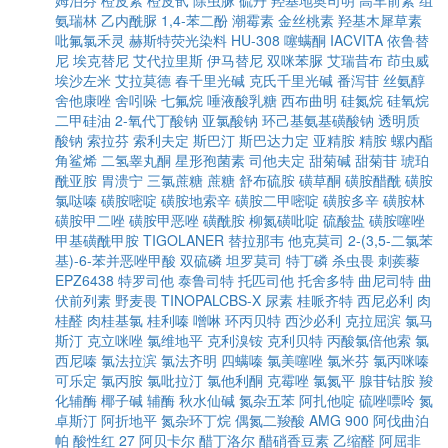
姆泊芬
橙皮素
橙皮甙
除虫脲
硫丹
羟基地奥司明
高车前素
组
氨瑞林
乙内酰脲
1,4-苯二酚
潮霉素
金丝桃素
羟基木犀草素
吡氟氯禾灵
赫斯特荧光染料
HU-308
噻螨酮
IACVITA
依鲁替
尼
埃克替尼
艾代拉里斯
伊马替尼
双咪苯脲
艾瑞昔布
茚虫威
埃沙左米
艾拉莫德
春千里光碱
克氏千里光碱
番泻苷
丝氨醇
舍他康唑
舍吲哚
七氟烷
唾液酸乳糖
西布曲明
硅氮烷
硅氧烷
二甲硅油
2-氧代丁酸钠
亚氯酸钠
环己基氨基磺酸钠
透明质
酸钠
索拉芬
索利夫定
斯巴汀
斯巴达力定
亚精胺
精胺
螺内酯
角鲨烯
二氢睾丸酮
星形孢菌素
司他夫定
甜菊碱
甜菊苷
琥珀
酰亚胺
胃溃宁
三氯蔗糖
蔗糖
舒布硫胺
磺草酮
磺胺醋酰
磺胺
氯哒嗪
磺胺嘧啶
磺胺地索辛
磺胺二甲嘧啶
磺胺多辛
磺胺林
磺胺甲二唑
磺胺甲恶唑
磺酰胺
柳氮磺吡啶
硫酸盐
磺胺噻唑
甲基磺酰甲胺
TIGOLANER
替拉那韦
他克莫司
2-(3,5-二氯苯
基)-6-苯并恶唑甲酸
双硫磷
坦罗莫司
特丁磷
杀虫畏
刺蒺藜
EPZ6438
特罗司他
泰鲁司特
托匹司他
托舍多特
曲尼司特
曲
伏前列素
野麦畏
TINOPALCBS-X
尿素
桂哌齐特
西尼必利
肉
桂醛
肉桂基氯
桂利嗪
噌啉
环丙贝特
西沙必利
克拉屈滨
氯马
斯汀
克立咪唑
氯维地平
克利溴铵
克利贝特
丙酸氯倍他索
氯
西尼嗪
氯法拉滨
氯法齐明
四螨嗪
氯美噻唑
氯米芬
氯丙咪嗪
可乐定
氯丙胺
氯吡拉汀
氯他利酮
克霉唑
氯氮平
腺苷钴胺
羧
化辅酶
椰子碱
辅酶
秋水仙碱
氮杂五苯
阿扎他啶
硫唑嘌呤
氮
卓斯汀
阿折地平
氮杂环丁烷
偶氮二羧酸
AMG 900
阿伐曲泊
帕
酸性红 27
阿贝卡尔
醋丁洛尔
醋硝香豆素
乙缩醛
阿屈非