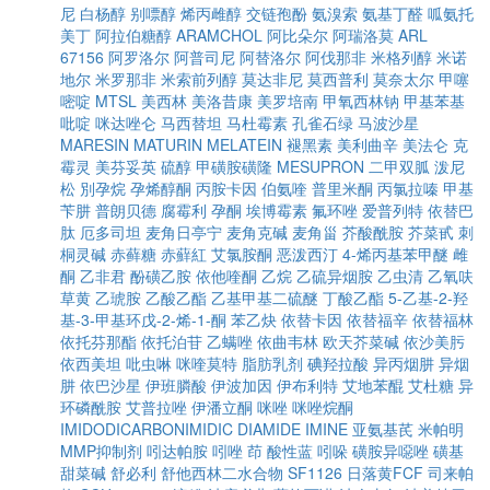
尼
白杨醇
别嘌醇
烯丙雌醇
交链孢酚
氨溴索
氨基丁醛
呱氨托
美丁
阿拉伯糖醇
ARAMCHOL
阿比朵尔
阿瑞洛莫
ARL
67156
阿罗洛尔
阿普司尼
阿替洛尔
阿伐那非
米格列醇
米诺
地尔
米罗那非
米索前列醇
莫达非尼
莫西普利
莫奈太尔
甲噻
嘧啶
MTSL
美西林
美洛昔康
美罗培南
甲氧西林钠
甲基苯基
吡啶
咪达唑仑
马西替坦
马杜霉素
孔雀石绿
马波沙星
MARESIN
MATURIN
MELATEIN
褪黑素
美利曲辛
美法仑
克
霉灵
美芬妥英
硫醇
甲磺胺磺隆
MESUPRON
二甲双胍
泼尼
松
別孕烷
孕烯醇酮
丙胺卡因
伯氨喹
普里米酮
丙氯拉嗪
甲基
苄肼
普朗贝德
腐霉利
孕酮
埃博霉素
氟环唑
爱普列特
依替巴
肽
厄多司坦
麦角日亭宁
麦角克碱
麦角甾
芥酸酰胺
芥菜甙
刺
桐灵碱
赤藓糖
赤蘚紅
艾氯胺酮
恶泼西汀
4-烯丙基苯甲醚
雌
酮
乙非君
酚磺乙胺
依他喹酮
乙烷
乙硫异烟胺
乙虫清
乙氧呋
草黄
乙琥胺
乙酸乙酯
乙基甲基二硫醚
丁酸乙酯
5-乙基-2-羟
基-3-甲基环戊-2-烯-1-酮
苯乙炔
依替卡因
依替福辛
依替福林
依托芬那酯
依托泊苷
乙螨唑
依曲韦林
欧天芥菜碱
依沙美肟
依西美坦
吡虫啉
咪喹莫特
脂肪乳剂
碘羟拉酸
异丙烟肼
异烟
肼
依巴沙星
伊班膦酸
伊波加因
伊布利特
艾地苯醌
艾杜糖
异
环磷酰胺
艾普拉唑
伊潘立酮
咪唑
咪唑烷酮
IMIDODICARBONIMIDIC DIAMIDE
IMINE
亚氨基芪
米帕明
MMP抑制剂
吲达帕胺
吲唑
茚
酸性蓝
吲哚
磺胺异噁唑
磺基
甜菜碱
舒必利
舒他西林二水合物
SF1126
日落黄FCF
司来帕