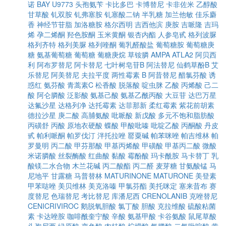
诺
BAY U9773
头孢氨苄
卡比多巴
卡博替尼
卡非佐米
乙醇酸
甘草酸
钆双胺
钆弗塞胺
钆塞酸二钠
半乳糖
加兰他敏
佳乐麝
香
神经节苷脂
加洛糖胺
格尔西明
吉西他滨
庚胺
吉哌隆
吉玛
烯
孕二烯酮
羟色胺酮
玉米黄酮
银杏内酯
人参皂甙
格列波脲
格列齐特
格列美脲
格列喹酮
葡乳醛酸盐
葡萄糖胺
葡萄糖庚
糖
氨基葡萄糖
葡萄糖
葡糖庚烷
草铵膦
AMPA
ATLA2
阿贝西
利
阿布罗替尼
阿卡替尼
七叶树皂苷B
阿法替尼
仙鹤草酚B
艾
乐替尼
阿美替尼
夫拉平度
两性霉素 B
阿昔替尼
醋氯芬酸
诱
惑红
氨芬酸
青蒿素C
松香酸
脱落酸
啶虫脒
乙酸
丙烯酸
己二
酸
阿仑膦酸
泛影酸
氨基己酸
氨基乙酰丙酸
大豆苷
达巴万星
达氟沙星
达格列净
达托霉素
达菲那新
柔红霉素
紫花前胡素
德拉沙星
庚二酸
高脯氨酸
吡哌酸
新戊酸
多元不饱和脂肪酸
丙磺舒
丙酸
原地衣硬酸
蝶酸
甲酸吡嗪
吡啶乙酸
丙酮酸
丹皮
甙
帕利哌酮
帕罗伐汀
泮托拉唑
罂粟碱
帕苯咪唑
帕吉维林
帕
罗曼明
丙二酸
甲芬那酸
甲基丙烯酸
甲磺酸
甲基丙二酸
微酸
米诺膦酸
丝裂酶酸
红曲酸
黏酸
霉酚酸
玛卡酰胺
马卡替丁
乳
酸镁二水合物
木兰花碱
丙二酸酯
丙二醛
麦芽糖
甘氨酸锰
马
尼地平
甘露糖
马普替林
MATURINONE
MATURONE
美登素
甲苯哒唑
美贝维林
美克洛嗪
甲氯芬酯
美托咪定
塞来昔布
赛
度替尼
色瑞替尼
考比替尼
库潘尼西
CRENOLANIB
克唑替尼
CENICRIVIROC
鹅脱氧胆酸
氯丁酸
胆酸
克拉维酸
硫酸粘菌
素
卡达唑胺
咖啡酰奎宁酸
辛酸
氨基甲酸
卡谷氨酸
鼠尾草酸