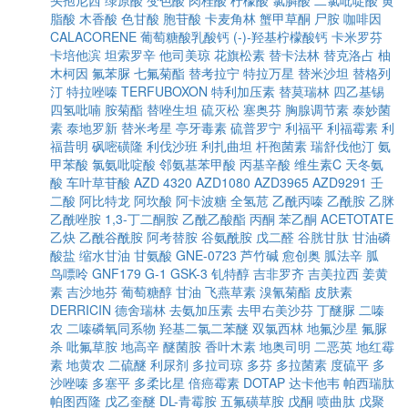
头孢尼西
绿原酸
变色酸
肉桂酸
柠檬酸
氯膦酸
二氯吡啶酸
黄
脂酸
木香酸
色甘酸
胞苷酸
卡麦角林
蟹甲草酮
尸胺
咖啡因
CALACORENE
葡萄糖酸乳酸钙
(-)-羟基柠檬酸钙
卡米罗芬
卡培他滨
坦索罗辛
他司美琼
花旗松素
替卡法林
替克洛占
柚
木柯因
氟苯脲
七氟菊酯
替考拉宁
特拉万星
替米沙坦
替格列
汀
特拉唑嗪
TERFUBOXON
特利加压素
替莫瑞林
四乙基锡
四氢吡喃
胺菊酯
替唑生坦
硫灭松
塞奥芬
胸腺调节素
泰妙菌
素
泰地罗新
替米考星
亭牙毒素
硫普罗宁
利福平
利福霉素
利
福昔明
砜嘧磺隆
利伐沙班
利扎曲坦
杆孢菌素
瑞舒伐他汀
氨
甲苯酸
氯氨吡啶酸
邻氨基苯甲酸
丙基辛酸
维生素C
天冬氨
酸
车叶草苷酸
AZD 4320
AZD1080
AZD3965
AZD9291
壬
二酸
阿比特龙
阿坎酸
阿卡波糖
全氢苊
乙酰丙嗪
乙酰胺
乙脒
乙酰唑胺
1,3-丁二酮胺
乙酰乙酸酯
丙酮
苯乙酮
ACETOTATE
乙炔
乙酰谷酰胺
阿考替胺
谷氨酰胺
戊二醛
谷胱甘肽
甘油磷
酸盐
缩水甘油
甘氨酸
GNE-0723
芦竹碱
愈创奥
胍法辛
胍
鸟嘌呤
GNF179
G-1
GSK-3
钆特醇
吉非罗齐
吉美拉西
姜黄
素
吉沙地芬
葡萄糖醇
甘油
飞燕草素
溴氰菊酯
皮肤素
DERRICIN
德舍瑞林
去氨加压素
去甲右美沙芬
丁醚脲
二嗪
农
二嗪磷氧同系物
羟基二氯二苯醚
双氯西林
地氟沙星
氟脲
杀
吡氟草胺
地高辛
醚菌胺
香叶木素
地奥司明
二恶英
地红霉
素
地黄农
二硫醚
利尿剂
多拉司琼
多芬
多拉菌素
度硫平
多
沙唑嗪
多塞平
多柔比星
倍癌霉素
DOTAP
达卡他韦
帕西瑞肽
帕图西隆
戊乙奎醚
DL-青霉胺
五氟磺草胺
戊酮
喷曲肽
戊聚