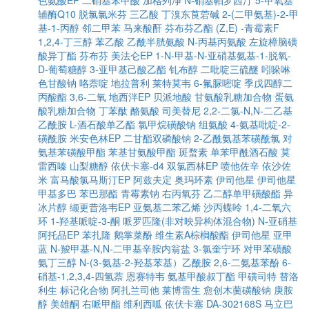
色氨酸EP
二硝基苯甲酸
加格列净
N-硝基帕罗西汀
5-甲氧基
辅酶Q10
脱氯氯米芬
三乙酸
丁溴东莨菪碱
2-(二甲氨基)-2-甲
基-1-丙醇
邻二甲苯
马来酸酐
芬布芬乙酯
(Z,E) -青霉素F
1,2,4-丁三醇
苯乙酸
乙酰半胱氨酸
N-丙基丙氨酸
左旋樟脑磺
酸异丁酯
芬布芬
美法仑EP
1-N-甲基-N-亚硝基氨基-1-脱氧-
D-葡萄糖醇
3-亚甲基己酸乙酯
钆布醇
二吡啶三硫醚
吲哚啉
色甘酸钠
咯萘啶
地拉普利
莱特莫韦
6-氟脲嘧啶
季戊四醇二
丙酸酯
3,6-二氧
地西泮EP
贝派地酸
甘氨酸乳糖加合物
蛋氨
酸乳糖加合物
丁苯酞
酪氨酸
司美替尼
2,2-二氯-N,N-二乙基
乙酰胺
L-酒石酸单乙酯
氯甲烷磺酸钠
组氨酸
4-氨基吡啶-2-
磺酰胺
米安色林EP
二甘酯双磷酸钠
2-乙酰氨基苯磺酰氯
对
氨基苯磺酸甲酯
苯基甘氨酸甲酯
斑蝥素
单苯甲酰酒石酸
莫
雷西嗪
山梨糖醇
依伏卡塞-d4
双氯西林EP
喷他佐辛
依沙佐
米
富马酸氯马斯汀EP
阿兹夫定
奥玛环素
伊司他星
伊司他星
甲基多巴
苯巴那酯
青霉素钠
右丙氧芬
乙二醇单甲磺酸酯
异
冰片醇
缬更昔洛韦EP
亚氨基二苯乙烯
沙丙蝶呤
1,4-二氧六
环
1-羟基哌啶-3-酮
哌罗匹隆(非对映异构体混合物)
N-亚硝基
阿托品EP
苯扎隆
鹅掌菜酚
维生素A棕榈酸酯
伊司他星
亚甲
蓝
N-羧甲基-N,N-二甲基辛胺内翁盐
3-氯奎宁环
对甲苯磺酸
氨丁三醇
N-(3-氨基-2-羟基苯基）乙酰胺
2,6-二氨基苯酚
6-
硝基-1,2,3,4-四氢萘
恩赛特韦
氨基甲酸叔丁酯
甲磺司特
替洛
利生
标记化合物
阿扎兰司他
莱博雷生
愈创木薁磺酸钠
庚胺
醇
美雄酮
右哌甲酯
维利西呱
依伏卡塞
DA-302168S
马立巴