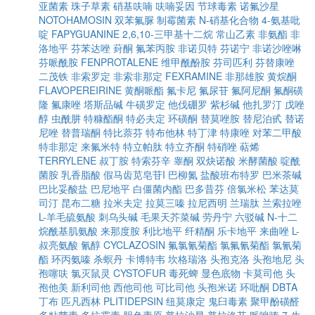
亚菌素
珠子草素
硝基呋喃
呋喃妥因
节球毒素
诺氟沙星
NOTOHAMOSIN
双苯氟脲
制霉菌素
N-硝基化合物
4-氨基吡
啶
FAPYGUANINE
2,6,10-三甲基十二烷
常山乙素
非氨酯
非
洛地平
芬苯达唑
葑酮
氟苯丙胺
非诺贝特
芬诺宁
非诺沙唑啉
芬哌酰胺
FENPROTALENE
维甲酰酚胺
芬司匹利
芬替康唑
二茂铁
非索罗定
非索非那定
FEXRAMINE
非那雄胺
黄烷酮
FLAVOPEREIRINE
黄酮哌酯
氟卡尼
氟尿苷
氟阿尼酮
氟酮磺
隆
氟康唑
塔斯品碱
牛磺罗定
他伐硼罗
紫杉碱
他扎罗汀
戊唑
醇
虫酰肼
特糠酯酮
特必夫定
环磺酮
替莫唑胺
替尼泊甙
替诺
尼唑
替普瑞酮
特比萘芬
特布他林
特丁津
特康唑
对苯二甲酸
特非那定
来氟米特
特立帕肽
特立齐酮
特硝唑
萜烯
TERRYLENE
叔丁胺
特索芬辛
睾酮
双炔诺酸
米酵菌酸
啶酰
菌胺
乳香脂酸
假马齿苋皂苷I
巴柳氮
盐酸班布特罗
巴米茶碱
巴比妥酸盐
巴尼地平
白僵菌内酯
巴多昔芬
倍氯米松
苯达莫
司汀
昆布二糖
拉米夫定
拉莫三嗪
拉尼西明
兰瑞肽
兰索拉唑
L-羊毛硫氨酸
刺乌头碱
毛果天芥菜碱
劳丹宁
六驳碱
N-十二
烷酰基肌氨酸
来那度胺
利比地平
纤精酮
乐卡地平
来曲唑
L-
叔亮氨酸
氰醇
CYCLAZOSIN
氟氯氰菊酯
氯氟氰菊酯
氯氰菊
酯
环丙氨嗪
杀螟丹
卡博特韦
坎格瑞洛
头孢克洛
头孢地尼
头
孢噻呋
氯灭鼠灵
CYSTOFUR
毒死蜱
显色底物
卡莫司他
头
孢他美
新利司他
西他司他
可比司他
头孢米诺
环吡酮
DBTA
丁布
匹凡西林
PLITIDEPSIN
纽莫康定
鬼臼毒素
聚甲酚磺醛