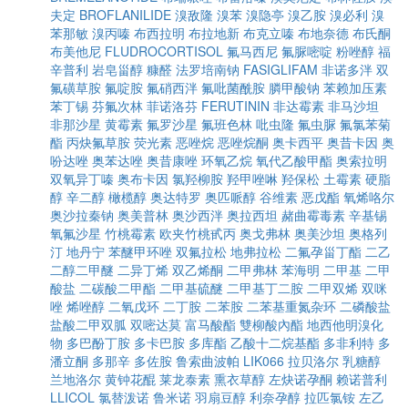
夫定
BROFLANILIDE
溴敌隆
溴苯
溴隐亭
溴乙胺
溴必利
溴
苯那敏
溴丙嗪
布西拉明
布拉地新
布克立嗪
布地奈德
布氏酮
布美他尼
FLUDROCORTISOL
氟马西尼
氟脲嘧啶
粉唑醇
福
辛普利
岩皂甾醇
糠醛
法罗培南钠
FASIGLIFAM
非诺多泮
双
氟磺草胺
氟啶胺
氟硝西泮
氟吡菌酰胺
膦甲酸钠
苯赖加压素
苯丁锡
芬氟次林
菲诺洛芬
FERUTININ
非达霉素
非马沙坦
非那沙星
黄霉素
氟罗沙星
氟班色林
吡虫隆
氟虫脲
氟氯苯菊
酯
丙炔氟草胺
荧光素
恶唑烷
恶唑烷酮
奥卡西平
奥昔卡因
奥
吩达唑
奥苯达唑
奥昔康唑
环氧乙烷
氧代乙酸甲酯
奥索拉明
双氧异丁嗪
奥布卡因
氯羟柳胺
羟甲唑啉
羟保松
土霉素
硬脂
醇
辛二醇
橄榄醇
奥达特罗
奥匹哌醇
谷维素
恶戊酯
氧烯咯尔
奥沙拉秦钠
奥美普林
奥沙西泮
奥拉西坦
赭曲霉毒素
辛基锡
氧氟沙星
竹桃霉素
欧夹竹桃甙丙
奥戈弗林
奥美沙坦
奥格列
汀
地丹宁
苯醚甲环唑
双氟拉松
地弗拉松
二氟孕甾丁酯
二乙
二醇二甲醚
二异丁烯
双乙烯酮
二甲弗林
苯海明
二甲基
二甲
酸盐
二碳酸二甲酯
二甲基硫醚
二甲基丁二胺
二甲双烯
双咪
唑
烯唑醇
二氧戊环
二丁胺
二苯胺
二苯基重氮杂环
二磷酸盐
盐酸二甲双胍
双嘧达莫
富马酸酯
雙柳酸內酯
地西他明溴化
物
多巴酚丁胺
多卡巴胺
多库酯
乙酸十二烷基酯
多非利特
多
潘立酮
多那辛
多佐胺
鲁索曲波帕
LIK066
拉贝洛尔
乳糖醇
兰地洛尔
黄钟花醌
莱龙泰素
熏衣草醇
左炔诺孕酮
赖诺普利
LLICOL
氯替泼诺
鲁米诺
羽扇豆醇
利奈孕醇
拉匹氯铵
左乙