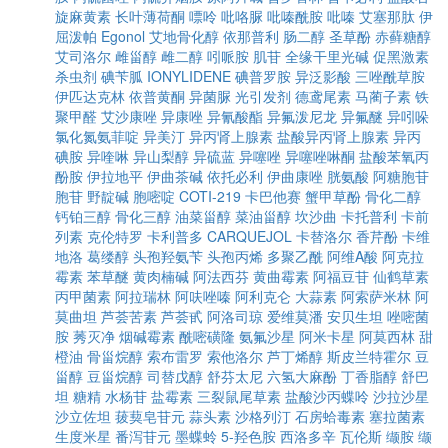
旋麻黄素
长叶薄荷酮
嘌呤
吡咯脲
吡嗪酰胺
吡嗪
艾塞那肽
伊
屈泼帕
Egonol
艾地骨化醇
依那普利
肠二醇
圣草酚
赤藓糖醇
艾司洛尔
雌甾醇
雌二醇
吲哌胺
肌苷
全缘干里光碱
促黑激素
杀虫剂
碘苄胍
IONYLIDENE
碘普罗胺
异泛影酸
三唑酰草胺
伊匹达克林
依普黄酮
异菌脲
光引发剂
德鸢尾素
马蔺子素
铁
聚甲醛
艾沙康唑
异康唑
异氰酸酯
异氟泼尼龙
异氟醚
异吲哚
氯化氮氨菲啶
异美汀
异丙肾上腺素
盐酸异丙肾上腺素
异丙
碘胺
异喹啉
异山梨醇
异硫蓝
异噻唑
异噻唑啉酮
盐酸苯氧丙
酚胺
伊拉地平
伊曲茶碱
依托必利
伊曲康唑
胱氨酸
阿糖胞苷
胞苷
野靛碱
胞嘧啶
COTI-219
卡巴他赛
蟹甲草酚
骨化二醇
钙铂三醇
骨化三醇
油菜甾醇
菜油甾醇
坎沙曲
卡托普利
卡前
列素
克伦特罗
卡利普多
CARQUEJOL
卡替洛尔
香芹酚
卡维
地洛
葛缕醇
头孢羟氨苄
头孢丙烯
多聚乙酰
阿维A酸
阿克拉
霉素
苯草醚
黄肉楠碱
阿法西芬
黄曲霉素
阿福豆苷
仙鹤草素
丙甲菌素
阿拉瑞林
阿呋唑嗪
阿利克仑
大蒜素
阿索萨米林
阿
莫曲坦
芦荟苦素
芦荟甙
阿洛司琼
爱维莫潘
安贝生坦
唑嘧菌
胺
莠灭净
烟碱霉素
酰嘧磺隆
氨氟沙星
阿米卡星
阿莫西林
甜
橙油
骨甾烷醇
索布雷罗
索他洛尔
芦丁烯醇
斯皮兰特霍尔
豆
甾醇
豆甾烷醇
司替戊醇
舒芬太尼
六氢大麻酚
丁香脂醇
舒巴
坦
糖精
水杨苷
盐霉素
三裂鼠尾草素
盐酸沙丙蝶呤
沙拉沙星
沙立佐坦
菝葜皂苷元
蒜头素
沙格列汀
石房蛤毒素
塞拉菌素
生度米星
番泻苷元
墨蝶蛉
5-羟色胺
西洛多辛
瓦伦斯
缬胺
缬