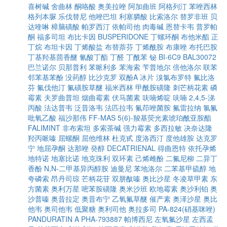
喜树碱
舍曲林
酮咯酸
奥美拉唑
阿加曲班
阿格列汀
苯唑西林
格列本脲
乐伐替尼
他唑巴坦
利塞膦酸
比索洛尔
替罗非班
贝
达喹啉
樟脑磺酸
帕罗西汀
依帕司他
肉毒碱
恩替卡韦
普罗帕
酮
福多司坦
布比卡因
BUSPERIDONE
丁螺环酮
布他米酯
正
丁烷
布坦卡因
丁烯酸盐
布替萘芬
丁烯酰胺
布康唑
布托巴胺
丁基羟基茴香醚
氰酸丁酯
丁醛
丁酰苯
铋
BI-6C9
BAL30072
巴兰诺尔
贝那普利
苯哌利多
苯海索
苄普地尔
倍他洛尔
联苯
邻苯基苯酚
没药醇
比沙克罗
双酚A
冰片
溴氯布罗特
氟比洛
芬
氟伐他汀
氟磺胺草醚
福米西林
甲酰胺磺隆
刺芒柄花素
磷
霉素
夫罗曲普坦
烟曲霉素
伏马菌素
呋喃烯啶
呋喃
2,4,5-涕
丙酸
法达普韦
泛昔洛韦
法匹拉韦
氟茚唑菌胺
氟雷拉纳
氯氟
吡氧乙酸
福沙那伟
FF-MAS
5(6)-羧基荧光素琥珀酰亚胺酯
FALIMINT
非布索坦
多索茶碱
强力霉素
多西拉敏
决奈达隆
羟丙哌嗪
屈螺酮
屈他维林
杜克甙
度洛西汀
度他雄胺
达克罗
宁
地屈孕酮
达那唑
癸醇
DECATRIENAL
得曲恩特
依托孕烯
地特诺
地塞比诺
地克珠利
双环素
己烯雌酚
二氟尼柳
二异丁
香酚
N,N-二甲基异丙醇胺
迪曼尼
苯地洛尔
二苯基甲硫醇
地
夸磷索
昂丹司琼
芒柄花苷
双肼酞嗪
奥比沙星
冬凌草甲素
东
方菌素
奥利万星
嘧苯胺磺隆
奥米沙班
欧地霉素
奥沙利铂
奥
沙普嗪
奥昔拉定
奥昔布宁
乙氧氟草醚
催产素
奥泽沙星
奥比
他韦
奥司他韦
低聚糖
奥利司他
奥拉多司
PA-824(硝基咪唑)
PANDURATIN A
PHA-793887
帕博西尼
左氧氟沙星
左西孟