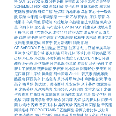
格
SCH 209702
淀粉
沙库必曲
萨拉西诺
沙仑太尔
沙美特罗
SCHEMBL19801452
西普利醇
赛卡西醇
亚麻木酚素
塞克酚
芝麻酚
姜烯酚
硅烷二醇
硅烷醇
西地那非
乌帕替尼
十一碳烯
酸
尿酸
伞形酮
伞形磷酸酯
十一烷
乙酸双氧铀
尿烷
尿苷
乌
地那非
乌利司他
尿嘧啶
乌拉地尔
乌拉唑
熊去氧胆酸
氟利沙
星
乌姆卡林
尿石素
乌布吉泮
UV-184
VG1
维生素A
伐地考昔
万得他尼
维卡布鲁替尼
维拉非尼
维莫德吉
维克里罗克
缬草
酸
戊酸
维甲酸
维立诺雷
瓦尔地酰胺
松柏苷
古巴烯
狗牙花定
皮质酮
紫堇定碱
可替宁
复方新诺明
肌酸
肌酐
CRISABOROLE
色甘酸盐
巴豆醛
仙茅苷
红古豆碱
氰美马嗪
草津净
轮环藤宁碱
赛克利嗪
环苯扎林
环苯扎林
环黄杨星
环
己酮
环巴胺
环戊烷
环喷托酯
环戊胺
CYCLOPEPTINE
环磷
酰胺
环丙胺
环丝氨酸
环硅氧烷
莎草烯
赛庚啶
环丙孕酮
半胱
胺
L-半胱氨酸
燕麦甾醇
安赛蜜
阿地溴铵
阿普唑仑
安美速
阿
尼西坦
阿曲库铵
氨曲南
阿维菌素
Abridin
苦艾素
醋氨苯酸
醋孟南
阿西美辛
扑热息痛
杀扑磷
甲氧沙林
麻醉椒苦素
甲地
高辛
嗪草酮
美伐他汀
美洛西林
米安色林
米卡芬净
微囊藻毒
素
米哚妥林
米尔贝菌素
米那普仑
米拉贝隆
米拉米斯汀
米铂
丝裂霉素
红曲红胺
莫能菌素
莫西菌素
莫西沙星
普罗孕酮
脯
氨酸
丙嗪
普美孕酮
普罗雌烯
异丙嗪
丙烷
溴丙胺太林
丙美卡
因
炔螨特
丙烯
普罗潘非林
异丙氧磷
丙酰马嗪
丙酸盐
苯丙酮
丙哌维林
PROPOCTAMINE
乙酸丙酯
异丙安替比林
戊炔草
胺
丙硫菌唑
丙硫异烟胺
原阿片碱
普罗替林
普卡必利
盐酸右