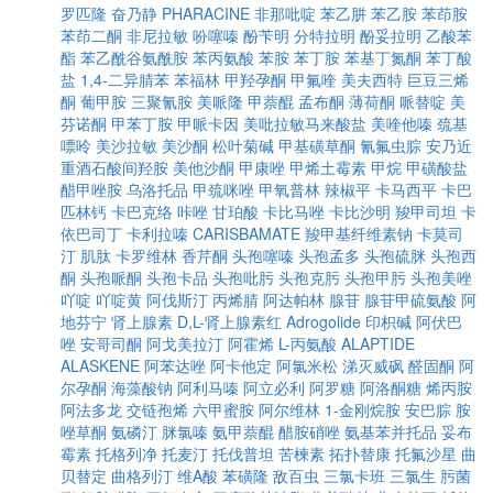
罗匹隆
奋乃静
PHARACINE
非那吡啶
苯乙肼
苯乙胺
苯茚胺
苯茚二酮
非尼拉敏
吩噻嗪
酚苄明
分特拉明
酚妥拉明
乙酸苯
酯
苯乙酰谷氨酰胺
苯丙氨酸
苯胺
苯丁胺
苯基丁氮酮
苯丁酸
盐
1,4-二异腈苯
苯福林
甲羟孕酮
甲氟喹
美夫西特
巨豆三烯
酮
葡甲胺
三聚氰胺
美哌隆
甲萘醌
孟布酮
薄荷酮
哌替啶
美
芬诺酮
甲苯丁胺
甲哌卡因
美吡拉敏马来酸盐
美喹他嗪
巯基
嘌呤
美沙拉敏
美沙酮
松叶菊碱
甲基磺草酮
氰氟虫腙
安乃近
重酒石酸间羟胺
美他沙酮
甲康唑
甲烯土霉素
甲烷
甲磺酸盐
醋甲唑胺
乌洛托品
甲巯咪唑
甲氧普林
辣椒平
卡马西平
卡巴
匹林钙
卡巴克络
咔唑
甘珀酸
卡比马唑
卡比沙明
羧甲司坦
卡
依巴司丁
卡利拉嗪
CARISBAMATE
羧甲基纤维素钠
卡莫司
汀
肌肽
卡罗维林
香芹酮
头孢噻嗪
头孢孟多
头孢硫脒
头孢西
酮
头孢哌酮
头孢卡品
头孢吡肟
头孢克肟
头孢甲肟
头孢美唑
吖啶
吖啶黄
阿伐斯汀
丙烯腈
阿达帕林
腺苷
腺苷甲硫氨酸
阿
地芬宁
肾上腺素
D,L-肾上腺素红
Adrogolide
印枳碱
阿伏巴
唑
安哥司酮
阿戈美拉汀
阿霍烯
L-丙氨酸
ALAPTIDE
ALASKENE
阿苯达唑
阿卡他定
阿氯米松
涕灭威砜
醛固酮
阿
尔孕酮
海藻酸钠
阿利马嗪
阿立必利
阿罗糖
阿洛酮糖
烯丙胺
阿法多龙
交链孢烯
六甲蜜胺
阿尔维林
1-金刚烷胺
安巴腙
胺
唑草酮
氨磷汀
脒氯嗪
氨甲萘醌
醋胺硝唑
氨基苯并托品
妥布
霉素
托格列净
托麦汀
托伐普坦
苦楝素
拓扑替康
托氟沙星
曲
贝替定
曲格列汀
维A酸
苯磺隆
敌百虫
三氯卡班
三氯生
肟菌