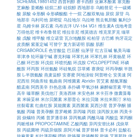
SCHEMBL19801452
西普利醇
赛卡西醇
亚麻木酚素
塞克酚
芝麻酚
姜烯酚
硅烷二醇
硅烷醇
西地那非
乌帕替尼
十一碳烯
酸
尿酸
伞形酮
伞形磷酸酯
十一烷
乙酸双氧铀
尿烷
尿苷
乌
地那非
乌利司他
尿嘧啶
乌拉地尔
乌拉唑
熊去氧胆酸
氟利沙
星
乌姆卡林
尿石素
乌布吉泮
UV-184
VG1
维生素A
伐地考昔
万得他尼
维卡布鲁替尼
维拉非尼
维莫德吉
维克里罗克
缬草
酸
戊酸
维甲酸
维立诺雷
瓦尔地酰胺
松柏苷
古巴烯
狗牙花定
皮质酮
紫堇定碱
可替宁
复方新诺明
肌酸
肌酐
CRISABOROLE
色甘酸盐
巴豆醛
仙茅苷
红古豆碱
氰美马嗪
草津净
轮环藤宁碱
赛克利嗪
环苯扎林
环苯扎林
环黄杨星
环
己酮
环巴胺
环戊烷
环喷托酯
环戊胺
CYCLOPEPTINE
环磷
酰胺
环丙胺
环丝氨酸
环硅氧烷
莎草烯
赛庚啶
环丙孕酮
半胱
胺
L-半胱氨酸
燕麦甾醇
安赛蜜
阿地溴铵
阿普唑仑
安美速
阿
尼西坦
阿曲库铵
氨曲南
阿维菌素
Abridin
苦艾素
醋氨苯酸
醋孟南
阿西美辛
扑热息痛
杀扑磷
甲氧沙林
麻醉椒苦素
甲地
高辛
嗪草酮
美伐他汀
美洛西林
米安色林
米卡芬净
微囊藻毒
素
米哚妥林
米尔贝菌素
米那普仑
米拉贝隆
米拉米斯汀
米铂
丝裂霉素
红曲红胺
莫能菌素
莫西菌素
莫西沙星
普罗孕酮
脯
氨酸
丙嗪
普美孕酮
普罗雌烯
异丙嗪
丙烷
溴丙胺太林
丙美卡
因
炔螨特
丙烯
普罗潘非林
异丙氧磷
丙酰马嗪
丙酸盐
苯丙酮
丙哌维林
PROPOCTAMINE
乙酸丙酯
异丙安替比林
戊炔草
胺
丙硫菌唑
丙硫异烟胺
原阿片碱
普罗替林
普卡必利
盐酸右
旋麻黄素
长叶薄荷酮
嘌呤
吡咯脲
吡嗪酰胺
吡嗪
艾塞那肽
伊