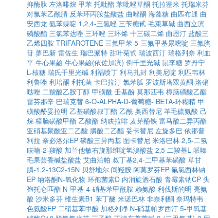
抑酶肽
左洛啡烷
甲苯
托吡酯
苯吡唑草酮
托拉塞米
托瑞米芬
对氯苯乙酰腈
反苯环丙胺盐酸盐
曲唑酮
海藻糖
曲匹布通
曲
安西龙
氨苯蝶啶
1,2,4-三氮唑
三苄糖甙
毛束草碱
曲西立滨
磷酸酯
三氯苯达唑
三环唑
三环烯
十三碳二烯
曲恩汀
盐酸三
乙烯四胺
TRIFAROTENE
三氟甲苯
5-三氟甲基尿嘧啶
三氟胸
苷
萝巴新
雷佐生
瑞巴派特
甜叶菊甙
瑞波西汀
瑞格列奈
利血
平
牛心果鹼
牛心果鹼(依佐加滨)
倒千里光碱
鼠李糖
罗丹宁
L-核糖
瑞氏千里光碱
利福喷丁
利马扎封
利美尼啶
利匹韦林
利鲁唑
利培酮
利托菌
卡巴拉汀
氯苯胍
罗波斯塔双黄酮
洛硝
哒唑
二羧酸乙胺丁醇
甲磺酰
壬基酚
莫那匹韦
樟脑磺酸乙酯
雷芬那辛
巴瑞克替
6-O-ALPHA-D-葡萄糖- BETA-环糊精
甲
磺酸酚妥拉明
乙基磺酸叔丁酯
乙酰
奥西替尼
羊毛硫氨酸
己
烷
樟脑磺酸甲酯
乙酸酯
纳呋拉啡
麦芽酚铁
富马酸二异丙酯
亚硝基聚酰亚二乙酸
膦酸二乙酯
妥卡替尼
左旋多巴
依那普
利拉
奈必洛尔EP
磷酸三异丙基
图卡替尼
米洛巴林
2,5-二氢
呋喃-2-羧酸
加兰他敏右旋那维啶氢溴酸盐
2,5 二羧基L 哌嗪
毛果芸香碱盐酸盐
艾曲泊帕
叔丁基2,4-二甲基苯磺酸
草甘
膦-1,2-13C2-15N
贝舒地尔
间羟胺
阿莫罗芬EP
氟氯西林钠
EP
纳洛酮N-氧化物
环孢菌素D
内消旋酒石酸
青霉素钠CP
头
孢托仑匹酯
N-甲基-4-硝基苯甲酰胺
赖氨酸
利伐斯的明
亮氨
酸
沙米多芬
维生素B1
苯丁醚
米诺巴林
非奈利酮
奈玛特韦
色氨酸EP
二硝基苯甲酸
加格列净
N-硝基帕罗西汀
5-甲氧基