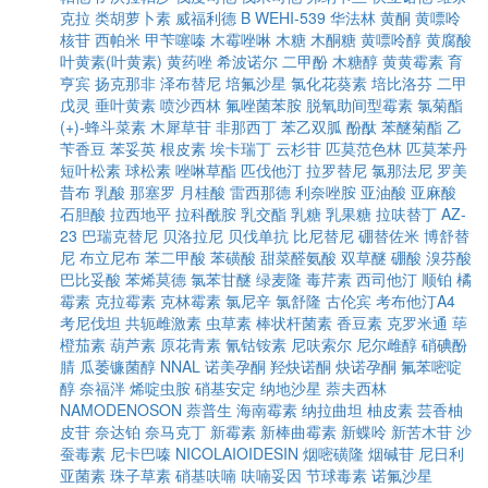
克拉
类胡萝卜素
威福利德 B
WEHI-539
华法林
黄酮
黄嘌呤
核苷
西帕米
甲苄噻嗪
木霉唑啉
木糖
木酮糖
黄嘌呤醇
黄腐酸
叶黄素(叶黄素)
黄药唑
希波诺尔
二甲酚
木糖醇
黄黄霉素
育
亨宾
扬克那非
泽布替尼
培氟沙星
氯化花葵素
培比洛芬
二甲
戊灵
垂叶黄素
喷沙西林
氟唑菌苯胺
脱氧助间型霉素
氯菊酯
(+)-蜂斗菜素
木犀草苷
非那西丁
苯乙双胍
酚酞
苯醚菊酯
乙
苄香豆
苯妥英
根皮素
埃卡瑞丁
云杉苷
匹莫范色林
匹莫苯丹
短叶松素
球松素
唑啉草酯
匹伐他汀
拉罗替尼
氯那法尼
罗美
昔布
乳酸
那塞罗
月桂酸
雷西那德
利奈唑胺
亚油酸
亚麻酸
石胆酸
拉西地平
拉科酰胺
乳交酯
乳糖
乳果糖
拉呋替丁
AZ-
23
巴瑞克替尼
贝洛拉尼
贝伐单抗
比尼替尼
硼替佐米
博舒替
尼
布立尼布
苯二甲酸
苯磺酸
甜菜醛氨酸
双草醚
硼酸
溴芬酸
巴比妥酸
苯烯莫德
氯苯甘醚
绿麦隆
毒芹素
西司他汀
顺铂
橘
霉素
克拉霉素
克林霉素
氯尼辛
氯舒隆
古伦宾
考布他汀A4
考尼伐坦
共轭雌激素
虫草素
棒状杆菌素
香豆素
克罗米通
荜
橙茄素
葫芦素
原花青素
氰钴铵素
尼呋索尔
尼尔雌醇
硝碘酚
腈
瓜萎镰菌醇
NNAL
诺美孕酮
羟炔诺酮
炔诺孕酮
氟苯嘧啶
醇
奈福泮
烯啶虫胺
硝基安定
纳地沙星
萘夫西林
NAMODENOSON
萘普生
海南霉素
纳拉曲坦
柚皮素
芸香柚
皮苷
奈达铂
奈马克丁
新霉素
新棒曲霉素
新蝶呤
新苦木苷
沙
蚕毒素
尼卡巴嗪
NICOLAIOIDESIN
烟嘧磺隆
烟碱苷
尼日利
亚菌素
珠子草素
硝基呋喃
呋喃妥因
节球毒素
诺氟沙星