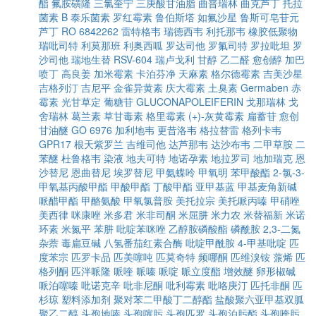
酯
氟胺磺隆
三氯奎宁
三庚酸甘油脂
曲普瑞林
曲克芦丁
托拉
菌素 B
泰乐菌素
罗红霉素
鲁伯斯塔
如氟沙星
鲁斯可皂苷元
芦丁
RO 6842262
雷特格韦
瑞德西韦
利托那韦
橡胶低聚物
瑞吡司特
利莫那班
利奥西呱
罗达司他
罗氟司特
罗拉吡坦
罗
沙司他
瑞地生替
RSV-604
瑞卢戈利
甘醇
乙二醛
愈创醇
加巴
喷丁
高良姜
加米霉素
卡泊芬净
天麻素
格尔德霉素
吉美沙星
吉格列汀
吉尼平
金雀异黄素
庆大霉素
土臭素
Germaben
赤
霉素
光甘草定
葡糖苷
GLUCONAPOLEIFERIN
戈那瑞林
戈
舍瑞林
葛兰素
草甘毒素
格里霉素
(+)-灰黄霉素
扁蓄苷
愈创
甘油醚
GO 6976
加利地韦
更昔洛韦
格拉替雷
格列卡韦
GPR17
根天紫罗兰
吉维司他
达芦那韦
达沙布韦
二甲草胺
二
苯醚
杜鲁格韦
染液
地夫可特
地诺孕素
地拉罗司
地加瑞克
恩
沙替尼
恩曲替尼
埃罗替尼
甲氨蝶呤
甲氧明
苯甲酸酯
2-氯-3-
甲氧基丙酸甲酯
甲酸甲酯
丁酸甲酯
亚甲基蓝
甲基麦角新碱
哌醋甲酯
甲酪氨酸
甲氧氯普胺
美托拉宗
美托哌丙嗪
甲硝唑
美西律
咪康唑
米多君
米非司酮
米屈肼
米力农
米替福新
米诺
环素
米氮平
苯肼
吡啶苯咪唑
乙醇胺磷酸酯
磷酰胺
2,3-二氮
杂萘
毒扁豆碱
八氢番茄红素合酶
吡啶甲酰胺
4-甲基吡啶
匹
度苯宗
匹罗卡品
匹美噻吨
匹莫奇特
频哪酮
匹维溴铵
蒎烯
匹
格列酮
匹泮哌隆
哌喹
哌嗪
哌啶
哌立度酯
增效醚
卵形椒碱
哌泊噻嗪
吡诺克辛
吡非尼酮
吡利霉素
吡咯庚汀
匹托非酮
匹
杉琼
塑料添加剂
聚对苯二甲酸丁二醇酯
盐酸聚六亚甲基双胍
聚乙二醇
头孢地嗪
头孢噻肟
头孢匹罗
头孢泊肟酯
头孢喹肟