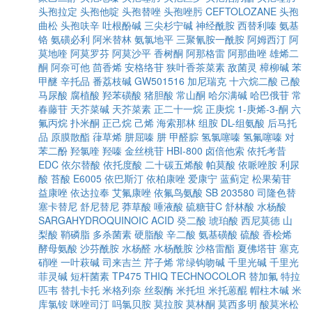
头孢拉定
头孢他啶
头孢替唑
头孢唑肟
CEFTOLOZANE
头孢
曲松
头孢呋辛
吐根酚碱
三尖杉宁碱
神经酰胺
西替利嗪
氨基
铬
氨磺必利
阿米替林
氨氯地平
三聚氰胺一酰胺
阿姆西汀
阿
莫地喹
阿莫罗芬
阿莫沙平
香树酮
阿那格雷
阿那曲唑
雄烯二
酮
阿奈可他
茴香烯
安格络苷
狭叶香茶菜素
敌菌灵
樟柳碱
苯
甲醚
辛托品
番荔枝碱
GW501516
加尼瑞克
十六烷二酸
己酸
马尿酸
腐植酸
羟苯磺酸
猪胆酸
常山酮
哈尔满碱
哈巴俄苷
常
春藤苷
天芥菜碱
天芥菜素
正二十一烷
正庚烷
1-庚烯-3-酮
六
氟丙烷
扑米酮
正己烷
己烯
海索那林
组胺
DL-组氨酸
后马托
品
原膜散酯
葎草烯
肼屈嗪
肼
甲醛腙
氢氯噻嗪
氢氟噻嗪
对
苯二酚
羟氯喹
羟嗪
金丝桃苷
HBI-800
卤倍他索
依托考昔
EDC
依尔替酸
依托度酸
二十碳五烯酸
帕莫酸
依哌唑胺
利尿
酸
苔酸
E6005
依巴斯汀
依柏康唑
爱康宁
蓝蓟定
松果菊苷
益康唑
依达拉奉
艾氟康唑
依氟鸟氨酸
SB 203580
司隆色替
塞卡替尼
舒尼替尼
莽草酸
唾液酸
硫糖苷C
舒林酸
水杨酸
SARGAHYDROQUINOIC ACID
癸二酸
琥珀酸
西尼莫德
山
梨酸
鞘磷脂
多杀菌素
硬脂酸
辛二酸
氨基磺酸
硫酸
香桧烯
酵母氨酸
沙芬酰胺
水杨醛
水杨酰胺
沙格雷酯
夏佛塔苷
塞克
硝唑
一叶萩碱
司来吉兰
芹子烯
常绿钩吻碱
千里光碱
千里光
菲灵碱
短杆菌素
TP475
THIQ
TECHNOCOLOR
替加氟
特拉
匹韦
替扎卡托
米格列奈
丝裂酶
米托坦
米托蒽醌
帽柱木碱
米
库氯铵
咪唑司汀
吗氯贝胺
莫拉胺
莫林酮
莫西多明
酸莫米松