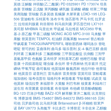
莫德
泛解酸
仲班酸(乙二酰脲)
PD 0325901
PD 173074
培美
曲塞
苦楝酸
正戊酸
苯丙酮酸
磷乳酸
亚磷酸
磷酸
邻苯二甲酸
美商陆酸
苦味酸
匹多莫德
虱螨脲
木犀草素
LOXO-195
LEQ-
506
雷迪帕韦
乐特莫韦
洛布卡韦
洛匹那韦
芦马卡托
拉罗皮
兰
拉坦前列腺素
利非斯特
利马前列素
罗匹昔巴特
LX7101
美司那
MHBMA
马里佐米
甲硫威
马拉维若
MCC950
甲氧
基-2-萘乙酸
甲基二磺酸
MONIC ACID
MPC-3100
马来酸
苹
果酸
替莫普利
TEMPOL
松油醇
四氯苯酚
tevenel
替占帕奈
甲砜霉素
THIOQUINAPIPERIFIL
噻吩那西林
噻吗洛尔
替吡
嘧啶
替可的松
妥曲珠利
曲马多
喘乐普利
反-4-氯巴豆醇
曲前
列环素
三氟哌利多
三氟醋柳酸
三甲胺盐酸盐
抗倒酯
三羟甲
基氨基甲烷
色氨酸
妥布特罗
对羟基苯乙醇
他唑巴坦酸
替诺
昔康
十四烷基吡啶
噻虫嗪
杀虫环
替卡西林钠
托非索洋
托定
磷钠
甲氧苄啶
曲司氯铵
他莫瑞林
酞氨西林
他拉卟吩
他替瑞
林
他莫昔芬
诺普利兰
雷马曲班
雷美替胺
雷莫司琼
雷帕霉素
瑞加德松
瑞考伐普坦
瑞格列净
树脂毒素
苄蚨菊酯
试卤灵
瑞
他莫林
瑞伐拉赞
来福那辛
大黄酸
利巴韦林
核黄素
利福布汀
波生坦
布里菌素
柴胡毒素
布舍瑞林
布他磷
联萘酚磷酸酯
BQ-123
巴洛沙韦酯
BAZ2-ICR
解草酮
苯并二氟吡
比克替拉
韦
博赛泼维
BMS-754807
BMS-846372
BMS-986165
贝利
司他
贝罗曲司他
比马前列素
Brilanestrant
β-环糊精
联苯芦
诺
BAY U9773
头孢氨苄
卡比多巴
卡博替尼
卡非佐米
乙醇酸