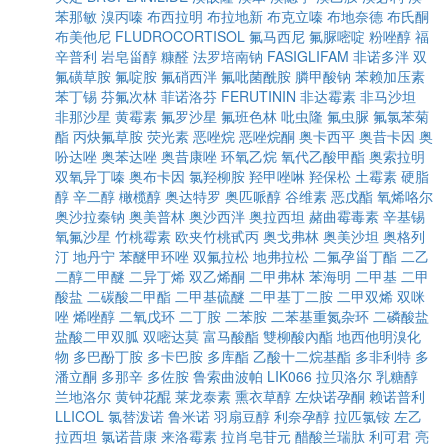
苯那敏
溴丙嗪
布西拉明
布拉地新
布克立嗪
布地奈德
布氏酮
布美他尼
FLUDROCORTISOL
氟马西尼
氟脲嘧啶
粉唑醇
福
辛普利
岩皂甾醇
糠醛
法罗培南钠
FASIGLIFAM
非诺多泮
双
氟磺草胺
氟啶胺
氟硝西泮
氟吡菌酰胺
膦甲酸钠
苯赖加压素
苯丁锡
芬氟次林
菲诺洛芬
FERUTININ
非达霉素
非马沙坦
非那沙星
黄霉素
氟罗沙星
氟班色林
吡虫隆
氟虫脲
氟氯苯菊
酯
丙炔氟草胺
荧光素
恶唑烷
恶唑烷酮
奥卡西平
奥昔卡因
奥
吩达唑
奥苯达唑
奥昔康唑
环氧乙烷
氧代乙酸甲酯
奥索拉明
双氧异丁嗪
奥布卡因
氯羟柳胺
羟甲唑啉
羟保松
土霉素
硬脂
醇
辛二醇
橄榄醇
奥达特罗
奥匹哌醇
谷维素
恶戊酯
氧烯咯尔
奥沙拉秦钠
奥美普林
奥沙西泮
奥拉西坦
赭曲霉毒素
辛基锡
氧氟沙星
竹桃霉素
欧夹竹桃甙丙
奥戈弗林
奥美沙坦
奥格列
汀
地丹宁
苯醚甲环唑
双氟拉松
地弗拉松
二氟孕甾丁酯
二乙
二醇二甲醚
二异丁烯
双乙烯酮
二甲弗林
苯海明
二甲基
二甲
酸盐
二碳酸二甲酯
二甲基硫醚
二甲基丁二胺
二甲双烯
双咪
唑
烯唑醇
二氧戊环
二丁胺
二苯胺
二苯基重氮杂环
二磷酸盐
盐酸二甲双胍
双嘧达莫
富马酸酯
雙柳酸內酯
地西他明溴化
物
多巴酚丁胺
多卡巴胺
多库酯
乙酸十二烷基酯
多非利特
多
潘立酮
多那辛
多佐胺
鲁索曲波帕
LIK066
拉贝洛尔
乳糖醇
兰地洛尔
黄钟花醌
莱龙泰素
熏衣草醇
左炔诺孕酮
赖诺普利
LLICOL
氯替泼诺
鲁米诺
羽扇豆醇
利奈孕醇
拉匹氯铵
左乙
拉西坦
氯诺昔康
来洛霉素
拉肖皂苷元
醋酸兰瑞肽
利可君
亮