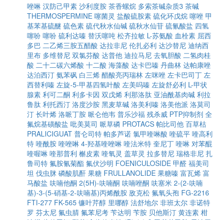
唑啉
汉防己甲素
沙利度胺
茶香螺烷
多索茶碱杂质3
茶碱
THERMOSPERMINE
噻菌灵
盐酸硫胺素
硫化环戊烷
噻唑
甲
基苯基硫醚
硫色素
硫代秋水仙碱
硫秋水仙苷
硫氰酸盐
四氢
噻吩
噻吩
硫利达嗪
替沃噻吨
松齐拉敏
L-苏氨酸
血栓素
屈西
多巴
二乙烯三胺五醋酸
达拉非尼
伦扎必利
达沙替尼
迪纳西
里布
多维替尼
双氯芬酸
达普他
迪拉马尼
去氧胆酸
二氢肉桂
酸
二十二碳六烯酸
十二酸
海藻酸
达卡巴嗪
丹曲林
达帕康唑
达泊西汀
氨苯砜
白三烯
醋酸亮丙瑞林
左咪唑
左卡巴司丁
左
西替利嗪
左旋-5-甲基四氢叶酸
左美吗嗪
左旋舒必利
L-甲状
腺素
利可二酮
利多卡因
双戊烯
利那洛肽
亚油酰基肉碱
利拉
鲁肽
利托西汀
洛度沙胺
黑麦草碱
洛美利嗪
洛美他派
洛莫司
汀
长叶烯
洛哌丁胺
哌仑他韦
普乐沙福
残杀威
PTP抑制剂
全
氟烷基磺酸盐
吡美莫司
哌草磷
PROTACS
帕比司他
百草枯
PRALICIGUAT
普仑司特
帕多芦诺
氯甲喹啉酸
喹硫平
喹高利
特
喹酰胺
喹唑啉
4-羟基喹唑啉
喹法米特
奎尼丁
喹啉
对苯醌
喹喔啉
喹那普利
槲皮素
喹氧灵
盖草灵
拉多替尼
瑞格非尼
扎
鲁司特
氟胺氰菊酯
氟伏沙明
FOENICULOSIDE
甲醛
福美司
坦
伐虫脒
磷酸肌酐
果糖
FRULLANOLIDE
果糖嗪
富瓦烯
富
马酸盐
呋喃他酮
2(5H)-呋喃酮
呋喃唑酮
呋塞米
2-(2-呋喃
基)-3-(5-硝基-2-呋喃基)丙烯酰胺
敌克松
氟氧头孢
FG-2216
FTI-277
FK-565
镰叶芹醇
里哪醇
法舒地尔
非班太尔
非诺特
罗
芬太尼
氟虫腈
氟苯尼考
苄达明
苄胺
贝他斯汀
黄连素
柑