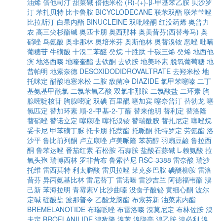
油烯
倍他司汀
甜菜碱
倍他米松
(R)-(+)-β-甲基苯乙胺
贝沙罗
汀
苯扎贝特
比卡鲁胺
BICYCLODECANE
联苯双酯
联苯苄唑
比拉斯汀
白果内酯
BINUCLEINE
双吡唑酮
红没药烯
奥普力
农
高三尖杉酯碱
奥匹卡朋
奥西那林
奥美昔芬(西替考马)
奥
硝唑
鸟氨酸
奥非那林
奥培米芬
奥斯他林
奥替溴铵
恶唑
吡喃
葡糖苷
牛磺酸
十溴二苯醚
癸烷
十胜肽
十碳三烯
癸烯
地西他
滨
地洛西嗪
地喹奎酯
去铁酮
去铁胺
地美环素
脱氧葡萄糖
地
昔帕明
地索奈德
DESOXIDODIDROVALTRATE
去羟米松
地
托咪定
醋酸地塞米松
二胺
敌菌净
DIAZIDE
氯甲苯噻嗪
二丁
基氨基甲酰氯
二氯苯氧乙酸
双氯非那胺
二氯酸盐
二环素
胸
腺嘧啶核苷
胸腺嘧啶
双碘
百里醌
噻加宾
噻奈普汀
替勃龙
噻
氯匹定
替加环素
顺-2-甲基-2-丁醛
替来他明
替利定
替洛隆
替硝唑
替诺立定
噻康唑
噻托溴铵
替瑞酰胺
替扎尼定
噻唑烷
妥卡尼
甲苯磺丁脲
托卡朋
托萘酯
托哌酮
托特罗定
劳氨酯
洛
沙平
鲁比前列酮
卢立康唑
卢美哌隆
苯芴醇
羽扇豆鹼
鲁拉西
酮
鲁苯达唑
番茄红素
石松胺
石蒜胺
盐酸石蒜碱
L-赖氨酸
拉
氧头孢
瑞博西林
罗非昔布
鲁索替尼
RSC-3388
雷奈酸
瑞沙
托维
雷西莫特
利太膦酸
雷贝拉唑
莱克多巴胺
碘醚柳胺
雷洛
昔芬
异丙氨基比林
雷尼替丁
雷诺嗪
雷沙吉兰
阿德福韦酯
溴
己新
苯海拉明
青霉素V
比沙曲嗪
没食子酸铋
黄细心酮
波尔
定碱
硼酸盐
波那普令
乙酸龙脑酯
布索芬新
油菜素内酯
BREMELANOTIDE
布瑞哌唑
布雷洛嗪
溴莫尼定
布林佐胺
溴
夫定
BROFLANILIDE
溴敌隆
溴苯
溴隐亭
溴乙胺
溴必利
溴