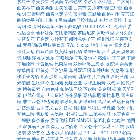
参炔苷
洛美沙星
洛莫菌
氯卡色林
洛沙坦
洛伐他汀
曲洛司坦
曲美布汀
曲美孕酮
曲美他嗪
曲美苄胺
原苯甲酸三甲酯
曲米
帕明
三聚甲醛
曲普立定
雷公藤甲素
三蝶烯
曲格列酮
莨菪烷
曲帕替平
托吡卡胺
4-甲氧基多巴胺盐酸盐
色胺
2-庚胺
土克
甾酮
松脂
对羟基苯乙胺
L-酪氨酸
TG-02
TAK-441
他卡西妥
他达拉非
他林洛尔
替比培南酯
罗匹尼罗
罗哌卡因
罗格列酮
罗替戈汀
罗通定
罗沙替丁
甜叶悬钩子苷
卢非酰胺
吴茱萸次
碱
罗丹明6G
甲状旁腺素
RWJ-52353
消旋卡多曲
雷米普利
瑞芬太尼
白藜芦醇
视黄醇
碘代酚
瑞来巴坦
罗库溴胺
溴米索
伐
溴哌醇
布罗波尔
丁咯地尔
丁呋洛尔
布诺洛尔
丁二醇
丁醇
丁烯硫醇
苄索氯铵
比阿培南
双孢唑类二恶英
溴西泮
燕茜素
枯草菌素
巴氯芬
巴洛沙星
苯并双环酮
苯并呋喃
安息香
苯醌
佛手苷内酯
贝西沙星
乌苯美司
甜菜红
贝曲西班
氟吡草酮
丙
烯菊酯
生物蝶呤
生物素
比哌立登
双降生物素
双氟脲
比伐卢
定
博莱霉素
布南色林
帕洛诺司琼
丙戊酸
美金刚
樟脑
贝前列
素
伊伐布雷定
伏立康唑
唑来膦酸
瑞格菲尼
索拉非尼
雷夫康
唑
非韦匹仑
非达司他
福沙吡坦
氟维司群
食品黄
磺达肝癸钠
加替沙星
吉非替尼
吉列替尼
钆贝酸
钆喷酸
半乳酸
没食子酸
葡糖二酸
葡糖酸
谷氨酸
甘油酸
二酚
二硫苏糖醇
多西他赛
十
二烷醇
多奈哌齐
度骨化醇
DRIMANOL
氟哌利多
地喹啉
地西
泮
双氯磺草胺
鼠得克
地尔硫卓
二硫仑
十二烷基三乙铵
多瑞
培南
多沙普仑
达比加群
帕唑帕尼
PB-141
PICTILISIB
帕马
考昔
帕纳替尼
拉西替尼
苄草丹
茯苓酸
棕榈酸
棕榈油酸
帕吡