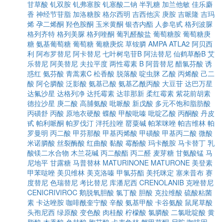
甘草酸
钆双胺
钆弗塞胺
钆塞酸二钠
半乳糖
加兰他敏
佳乐麝
香
神经节苷脂
加洛糖胺
格尔西明
吉西他滨
庚胺
吉哌隆
吉玛
烯
孕二烯酮
羟色胺酮
玉米黄酮
银杏内酯
人参皂甙
格列波脲
格列齐特
格列美脲
格列喹酮
葡乳醛酸盐
葡萄糖胺
葡萄糖庚
糖
氨基葡萄糖
葡萄糖
葡糖庚烷
草铵膦
AMPA
ATLA2
阿贝西
利
阿布罗替尼
阿卡替尼
七叶树皂苷B
阿法替尼
仙鹤草酚B
艾
乐替尼
阿美替尼
夫拉平度
两性霉素 B
阿昔替尼
醋氯芬酸
诱
惑红
氨芬酸
青蒿素C
松香酸
脱落酸
啶虫脒
乙酸
丙烯酸
己二
酸
阿仑膦酸
泛影酸
氨基己酸
氨基乙酰丙酸
大豆苷
达巴万星
达氟沙星
达格列净
达托霉素
达菲那新
柔红霉素
紫花前胡素
德拉沙星
庚二酸
高脯氨酸
吡哌酸
新戊酸
多元不饱和脂肪酸
丙磺舒
丙酸
原地衣硬酸
蝶酸
甲酸吡嗪
吡啶乙酸
丙酮酸
丹皮
甙
帕利哌酮
帕罗伐汀
泮托拉唑
罂粟碱
帕苯咪唑
帕吉维林
帕
罗曼明
丙二酸
甲芬那酸
甲基丙烯酸
甲磺酸
甲基丙二酸
微酸
米诺膦酸
丝裂酶酸
红曲酸
黏酸
霉酚酸
玛卡酰胺
马卡替丁
乳
酸镁二水合物
木兰花碱
丙二酸酯
丙二醛
麦芽糖
甘氨酸锰
马
尼地平
甘露糖
马普替林
MATURINONE
MATURONE
美登素
甲苯哒唑
美贝维林
美克洛嗪
甲氯芬酯
美托咪定
塞来昔布
赛
度替尼
色瑞替尼
考比替尼
库潘尼西
CRENOLANIB
克唑替尼
CENICRIVIROC
鹅脱氧胆酸
氯丁酸
胆酸
克拉维酸
硫酸粘菌
素
卡达唑胺
咖啡酰奎宁酸
辛酸
氨基甲酸
卡谷氨酸
鼠尾草酸
头孢尼西
绿原酸
变色酸
肉桂酸
柠檬酸
氯膦酸
二氯吡啶酸
黄