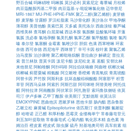
野百合碱
吗啉硝唑
吗啉胍
莫沙必利
莫索尼定
毒蕈碱
月桂烯
肉豆蔻酰胺丙基二甲胺
肉豆蔻基-γ-吡啶啉氯化物
迈华替尼
MRI-1867
MU-PHE-HPHE-FMK
聚乙二醇(聚乙烯醇)
麦芽糖
醇
麦芽酚
甘露醇
罗汉松脂素
马沙骨化醇
美沙洛尔
甲地孕酮
薄荷醇
美普他酚
美索巴莫
灭多威
美托洛尔
西曲溴铵
藜芦碱
西维美林
查耳酮
白屈菜碱
西达本胺
氯胺酮
盐酸氯环嗪
开蓬
氯胍
洗必泰
氯地孕酮
氯美扎酮
氯苯乙酮
氯甲酸酯
氯喹
氯丙
嗪
泰尔登
氯塞酮
金霉素
氯唑沙宗
胆烷
色满
西苯唑啉
环索
奈德
西可奈德
西尼地平
西咪替丁
辛可卡因
桉叶素
聚氯乙烯
泊马度胺
泊沙康唑
聚乙烯吡咯烷酮
普拉曲沙
解磷定
普拉克
索
普兰林肽
普莫卡因
泼尼卡酯
泼尼松龙
蒽
蒽醌
安替比林
来他替尼
阿帕喹酮
阿扑吗啡
阿拉伯呋喃糖
阿曲唑
槟榔次碱
槟榔碱
蓟罂粟碱
精氨酸
阿立哌唑
香橙烯
青蒿氧烷
青蒿琥酯
阿替卡因
芦竹胺
阿斯利多
抗坏血酸棕榈酸酯
阿塞那平
积雪
草苷
阿西马朵林
阿索肟
阿斯巴甜
阿司咪唑
阿替美唑
阿托伐
醌
阿特拉津
阿南酰胺
阿伏苯宗
阿扎胞苷
索玛鲁肽侧链
依莫
司汀
伊卢多啉
乙甲丁酰胺
依美斯汀
艾默德斯
依莫法宗
EMOXYPINE
恩曲他滨
恩哌罗林
恩他卡朋
肠内酯
恩杂鲁胺
乙哌立松
麻黄碱
Epiisopiloturine
依匹斯汀
依普利酮
氟哌啶
醇
哈喹诺
正己醛
和厚朴酚
恶霉灵
金缕梅单宁
常春藤皂苷元
刺五加叶提取物
常春藤皂甙
心菊内酯
氧化苏木精
血色素
海
姆泊芬
橙皮素
橙皮甙
除虫脲
硫丹
羟基地奥司明
高车前素
组