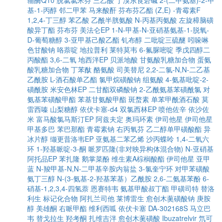
辅酶Q10
脱氯氯米芬
三乙酸
丁溴东莨菪碱
2-(二甲氨基)-2-甲
基-1-丙醇
邻二甲苯
马来酸酐
芬布芬乙酯
(Z,E) -青霉素F
1,2,4-丁三醇
苯乙酸
乙酰半胱氨酸
N-丙基丙氨酸
左旋樟脑磺
酸异丁酯
芬布芬
美法仑EP
1-N-甲基-N-亚硝基氨基-1-脱氧-
D-葡萄糖醇
3-亚甲基己酸乙酯
钆布醇
二吡啶三硫醚
吲哚啉
色甘酸钠
咯萘啶
地拉普利
莱特莫韦
6-氟脲嘧啶
季戊四醇二
丙酸酯
3,6-二氧
地西泮EP
贝派地酸
甘氨酸乳糖加合物
蛋氨
酸乳糖加合物
丁苯酞
酪氨酸
司美替尼
2,2-二氯-N,N-二乙基
乙酰胺
L-酒石酸单乙酯
氯甲烷磺酸钠
组氨酸
4-氨基吡啶-2-
磺酰胺
米安色林EP
二甘酯双磷酸钠
2-乙酰氨基苯磺酰氯
对
氨基苯磺酸甲酯
苯基甘氨酸甲酯
斑蝥素
单苯甲酰酒石酸
莫
雷西嗪
山梨糖醇
依伏卡塞-d4
双氯西林EP
喷他佐辛
依沙佐
米
富马酸氯马斯汀EP
阿兹夫定
奥玛环素
伊司他星
伊司他星
甲基多巴
苯巴那酯
青霉素钠
右丙氧芬
乙二醇单甲磺酸酯
异
冰片醇
缬更昔洛韦EP
亚氨基二苯乙烯
沙丙蝶呤
1,4-二氧六
环
1-羟基哌啶-3-酮
哌罗匹隆(非对映异构体混合物)
N-亚硝基
阿托品EP
苯扎隆
鹅掌菜酚
维生素A棕榈酸酯
伊司他星
亚甲
蓝
N-羧甲基-N,N-二甲基辛胺内翁盐
3-氯奎宁环
对甲苯磺酸
氨丁三醇
N-(3-氨基-2-羟基苯基）乙酰胺
2,6-二氨基苯酚
6-
硝基-1,2,3,4-四氢萘
恩赛特韦
氨基甲酸叔丁酯
甲磺司特
替洛
利生
标记化合物
阿扎兰司他
莱博雷生
愈创木薁磺酸钠
庚胺
醇
美雄酮
右哌甲酯
维利西呱
依伏卡塞
DA-302168S
马立巴
韦
替戈拉生
羟考酮
扎维吉泮
愈创木薁磺酸
Ibuzatrelvir
氘可