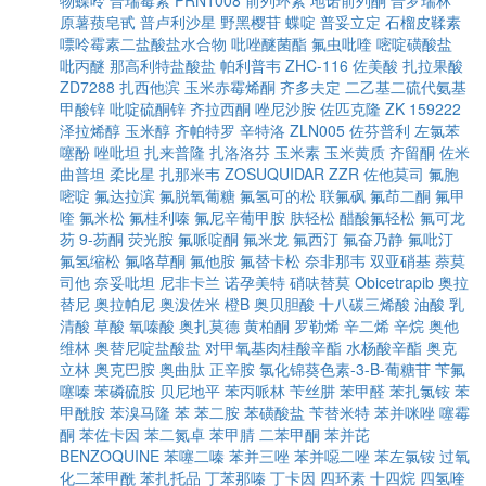
物蝶呤
普瑞霉素
PRN1008
前列环素
地诺前列酮
普罗瑞林
原薯蓣皂甙
普卢利沙星
野黑樱苷
蝶啶
普妥立定
石榴皮鞣素
嘌呤霉素二盐酸盐水合物
吡唑醚菌酯
氟虫吡喹
嘧啶磺酸盐
吡丙醚
那高利特盐酸盐
帕利普韦
ZHC-116
佐美酸
扎拉果酸
ZD7288
扎西他滨
玉米赤霉烯酮
齐多夫定
二乙基二硫代氨基
甲酸锌
吡啶硫酮锌
齐拉西酮
唑尼沙胺
佐匹克隆
ZK 159222
泽拉烯醇
玉米醇
齐帕特罗
辛特洛
ZLN005
佐芬普利
左氯苯
噻酚
唑吡坦
扎来普隆
扎洛洛芬
玉米素
玉米黄质
齐留酮
佐米
曲普坦
柔比星
扎那米韦
ZOSUQUIDAR
ZZR
佐他莫司
氟胞
嘧啶
氟达拉滨
氟脱氧葡糖
氟氢可的松
联氟砜
氟茚二酮
氟甲
喹
氟米松
氟桂利嗪
氟尼辛葡甲胺
肤轻松
醋酸氟轻松
氟可龙
芴
9-芴酮
荧光胺
氟哌啶酮
氟米龙
氟西汀
氟奋乃静
氟吡汀
氟氢缩松
氟咯草酮
氟他胺
氟替卡松
奈非那韦
双亚硝基
萘莫
司他
奈妥吡坦
尼非卡兰
诺孕美特
硝呋替莫
Obicetrapib
奥拉
替尼
奥拉帕尼
奥泼佐米
橙B
奥贝胆酸
十八碳三烯酸
油酸
乳
清酸
草酸
氧嗪酸
奥扎莫德
黄柏酮
罗勒烯
辛二烯
辛烷
奥他
维林
奥替尼啶盐酸盐
对甲氧基肉桂酸辛酯
水杨酸辛酯
奥克
立林
奥克巴胺
奥曲肽
正辛胺
氯化锦葵色素-3-Β-葡糖苷
苄氟
噻嗪
苯磷硫胺
贝尼地平
苯丙哌林
苄丝肼
苯甲醛
苯扎氯铵
苯
甲酰胺
苯溴马隆
苯
苯二胺
苯磺酸盐
苄替米特
苯并咪唑
噻霉
酮
苯佐卡因
苯二氮卓
苯甲腈
二苯甲酮
苯并芘
BENZOQUINE
苯噻二嗪
苯并三唑
苯并噁二唑
苯左氯铵
过氧
化二苯甲酰
苯扎托品
丁苯那嗪
丁卡因
四环素
十四烷
四氢喹