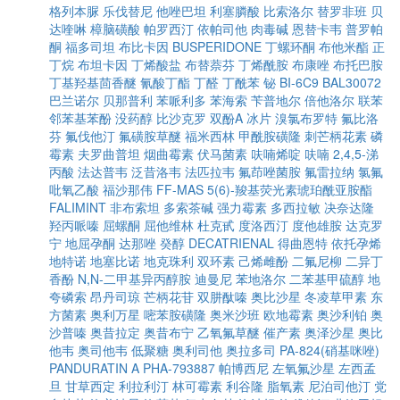
格列本脲
乐伐替尼
他唑巴坦
利塞膦酸
比索洛尔
替罗非班
贝
达喹啉
樟脑磺酸
帕罗西汀
依帕司他
肉毒碱
恩替卡韦
普罗帕
酮
福多司坦
布比卡因
BUSPERIDONE
丁螺环酮
布他米酯
正
丁烷
布坦卡因
丁烯酸盐
布替萘芬
丁烯酰胺
布康唑
布托巴胺
丁基羟基茴香醚
氰酸丁酯
丁醛
丁酰苯
铋
BI-6C9
BAL30072
巴兰诺尔
贝那普利
苯哌利多
苯海索
苄普地尔
倍他洛尔
联苯
邻苯基苯酚
没药醇
比沙克罗
双酚A
冰片
溴氯布罗特
氟比洛
芬
氟伐他汀
氟磺胺草醚
福米西林
甲酰胺磺隆
刺芒柄花素
磷
霉素
夫罗曲普坦
烟曲霉素
伏马菌素
呋喃烯啶
呋喃
2,4,5-涕
丙酸
法达普韦
泛昔洛韦
法匹拉韦
氟茚唑菌胺
氟雷拉纳
氯氟
吡氧乙酸
福沙那伟
FF-MAS
5(6)-羧基荧光素琥珀酰亚胺酯
FALIMINT
非布索坦
多索茶碱
强力霉素
多西拉敏
决奈达隆
羟丙哌嗪
屈螺酮
屈他维林
杜克甙
度洛西汀
度他雄胺
达克罗
宁
地屈孕酮
达那唑
癸醇
DECATRIENAL
得曲恩特
依托孕烯
地特诺
地塞比诺
地克珠利
双环素
己烯雌酚
二氟尼柳
二异丁
香酚
N,N-二甲基异丙醇胺
迪曼尼
苯地洛尔
二苯基甲硫醇
地
夸磷索
昂丹司琼
芒柄花苷
双肼酞嗪
奥比沙星
冬凌草甲素
东
方菌素
奥利万星
嘧苯胺磺隆
奥米沙班
欧地霉素
奥沙利铂
奥
沙普嗪
奥昔拉定
奥昔布宁
乙氧氟草醚
催产素
奥泽沙星
奥比
他韦
奥司他韦
低聚糖
奥利司他
奥拉多司
PA-824(硝基咪唑)
PANDURATIN A
PHA-793887
帕博西尼
左氧氟沙星
左西孟
旦
甘草西定
利拉利汀
林可霉素
利谷隆
脂氧素
尼泊司他汀
党