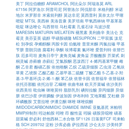
美丁
阿拉伯糖醇
ARAMCHOL
阿比朵尔
阿瑞洛莫
ARL
67156
阿罗洛尔
阿普司尼
阿替洛尔
阿伐那非
米格列醇
米诺
地尔
米罗那非
米索前列醇
莫达非尼
莫西普利
莫奈太尔
甲噻
嘧啶
MTSL
美西林
美洛昔康
美罗培南
甲氧西林钠
甲基苯基
吡啶
咪达唑仑
马西替坦
马杜霉素
孔雀石绿
马波沙星
MARESIN
MATURIN
MELATEIN
褪黑素
美利曲辛
美法仑
克
霉灵
美芬妥英
硫醇
甲磺胺磺隆
MESUPRON
二甲双胍
泼尼
松
別孕烷
孕烯醇酮
丙胺卡因
伯氨喹
普里米酮
丙氯拉嗪
甲基
苄肼
普朗贝德
腐霉利
孕酮
埃博霉素
氟环唑
爱普列特
依替巴
肽
厄多司坦
麦角日亭宁
麦角克碱
麦角甾
芥酸酰胺
芥菜甙
刺
桐灵碱
赤藓糖
赤蘚紅
艾氯胺酮
恶泼西汀
4-烯丙基苯甲醚
雌
酮
乙非君
酚磺乙胺
依他喹酮
乙烷
乙硫异烟胺
乙虫清
乙氧呋
草黄
乙琥胺
乙酸乙酯
乙基甲基二硫醚
丁酸乙酯
5-乙基-2-羟
基-3-甲基环戊-2-烯-1-酮
苯乙炔
依替卡因
依替福辛
依替福林
依托芬那酯
依托泊苷
乙螨唑
依曲韦林
欧天芥菜碱
依沙美肟
依西美坦
吡虫啉
咪喹莫特
脂肪乳剂
碘羟拉酸
异丙烟肼
异烟
肼
依巴沙星
伊班膦酸
伊波加因
伊布利特
艾地苯醌
艾杜糖
异
环磷酰胺
艾普拉唑
伊潘立酮
咪唑
咪唑烷酮
IMIDODICARBONIMIDIC DIAMIDE
IMINE
亚氨基芪
米帕明
MMP抑制剂
吲达帕胺
吲唑
茚
酸性蓝
吲哚
磺胺异噁唑
磺基
甜菜碱
舒必利
舒他西林二水合物
SF1126
日落黄FCF
司来帕
格
SCH 209702
淀粉
沙库必曲
萨拉西诺
沙仑太尔
沙美特罗