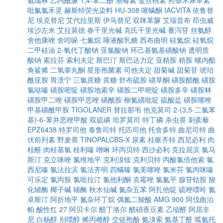
氨瑞林
乙内酰脲
1,4-苯二酚
潮霉素
金丝桃素
羟基木犀草素
吡氟氯禾灵
赫斯特荧光染料
HU-308
噻螨酮
IACVITA
依鲁替
尼
埃克替尼
艾代拉里斯
伊马替尼
双咪苯脲
艾瑞昔布
茚虫威
埃沙左米
艾拉莫德
春千里光碱
克氏千里光碱
番泻苷
丝氨醇
舍他康唑
舍吲哚
七氟烷
唾液酸乳糖
西布曲明
硅氮烷
硅氧烷
二甲硅油
2-氧代丁酸钠
亚氯酸钠
环己基氨基磺酸钠
透明质
酸钠
索拉芬
索利夫定
斯巴汀
斯巴达力定
亚精胺
精胺
螺内酯
角鲨烯
二氢睾丸酮
星形孢菌素
司他夫定
甜菊碱
甜菊苷
琥珀
酰亚胺
胃溃宁
三氯蔗糖
蔗糖
舒布硫胺
磺草酮
磺胺醋酰
磺胺
氯哒嗪
磺胺嘧啶
磺胺地索辛
磺胺二甲嘧啶
磺胺多辛
磺胺林
磺胺甲二唑
磺胺甲恶唑
磺酰胺
柳氮磺吡啶
硫酸盐
磺胺噻唑
甲基磺酰甲胺
TIGOLANER
替拉那韦
他克莫司
2-(3,5-二氯苯
基)-6-苯并恶唑甲酸
双硫磷
坦罗莫司
特丁磷
杀虫畏
刺蒺藜
EPZ6438
特罗司他
泰鲁司特
托匹司他
托舍多特
曲尼司特
曲
伏前列素
野麦畏
TINOPALCBS-X
尿素
桂哌齐特
西尼必利
肉
桂醛
肉桂基氯
桂利嗪
噌啉
环丙贝特
西沙必利
克拉屈滨
氯马
斯汀
克立咪唑
氯维地平
克利溴铵
克利贝特
丙酸氯倍他索
氯
西尼嗪
氯法拉滨
氯法齐明
四螨嗪
氯美噻唑
氯米芬
氯丙咪嗪
可乐定
氯丙胺
氯吡拉汀
氯他利酮
克霉唑
氯氮平
腺苷钴胺
羧
化辅酶
椰子碱
辅酶
秋水仙碱
氮杂五苯
阿扎他啶
硫唑嘌呤
氮
卓斯汀
阿折地平
氮杂环丁烷
偶氮二羧酸
AMG 900
阿伐曲泊
帕
酸性红 27
阿贝卡尔
醋丁洛尔
醋硝香豆素
乙缩醛
阿屈非
尼
白杨醇
别嘌醇
烯丙雌醇
交链孢酚
氨溴索
氨基丁醛
呱氨托