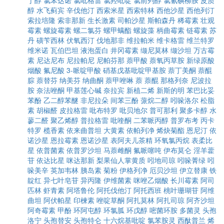
丁醇
氯苯达诺
氯吡格雷
氯羟吡啶
氯前列醇
氯氰碘柳胺
皮质
醇
水飞蓟宾
辛伐他汀
西索米星
西索特林
西他沙星
西他列汀
索拉培隆
索非那新
生长激素
司帕沙星
斯帕森丹
稀霉素
壮观
霉素
螺旋霉素
螺二氯芬
螺甲螨酯
螺旋藻
柄曲霉素
链霉素
苏
丹
磺苄西林
伏氧西汀
伐地那非
维拉帕米
维卡格雷
维兰特罗
维米诺
瓦伯巴坦
液泡蛋白
井冈霉素
缬尼莫林
缬沙坦
万古霉
素
尼达尼布
尼拉帕尼
尼帕芬那
萘甲酸
萘氧丙草胺
新绿原酸
烟酸
氟尼酸
3-哌啶甲酸
硝基戊基吡啶甲基胺
萘丁美酮
萘醌
腙
萘替芬
纳美芬
纳曲酮
萘甲唑啉
萘
萘醌
那格列奈
尼波拉
胺
奈法唑酮
甲基莲心碱
奈拉宾
新植二烯
新斯的明
苯巴比妥
苯酚
乙二醇苯醚
非尼拉朵
间苯三酚
蒎烷二醇
吲哚洛尔
松脂
素
胡椒醛
皮拉格雷
吡布特罗
吡贝地尔
普可那利
聚多卡醇
水
蓼二醛
聚乙烯醇
普拉格雷
吡喹酮
二苯哌丙醇
普罗布考
丙卡
特罗
榄香素
依来曲普坦
大黄素
依帕列净
烯炔菊酯
恩尼汀
依
诺沙星
恩拉霉素
恩诺沙星
表阿夫儿茶精
环氧氯丙烷
表柔比
星
依普菌素
依普罗沙坦
马萘雌酮
氟哌噻吨
伊布莫仑
淫羊藿
苷
依达比星
咪达那新
梨果仙人掌黄质
吲地司琼
吲哚菁绿
吲
哚美辛
英加韦林
胰岛素
菊粉
伊格列净
厄贝沙坦
伊立替康
铁
靛红
异七叶皂苷
异丙隆
伊维菌素
咪唑乙烟酸
长川霉素
阿司
匹林
虾青素
阿塔鲁伦
阿托伐他汀
阿托西班
桃叶珊瑚苷
阿维
曲坦
阿伏帕星
印楝素
唑啶草酮
阿扎莫林
阿扎司琼
阿齐沙坦
阿奇霉素
甲酚
环阿屯醇
环氯胍
环戊醇
嘧菌环胺
多菌灵
头孢
洛宁
头孢替安
头孢特仑
十六烷基吡啶
氯苯胺灵
西酞普兰
烯