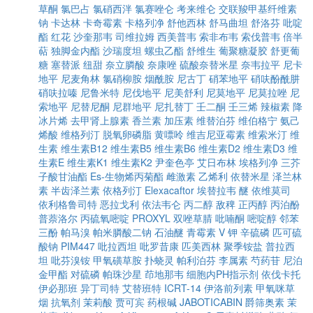
草酮
氯巴占
氯硝西泮
氯赛唑仑
考来维仑
交联羧甲基纤维素
钠
卡达林
卡奇霉素
卡格列净
舒他西林
舒马曲坦
舒洛芬
吡啶
酯
红花
沙奎那韦
司维拉姆
西美普韦
索非布韦
索伐普韦
倍半
萜
独脚金内酯
沙瑞度坦
螺虫乙酯
舒维生
葡聚糖凝胶
舒更葡
糖
塞替派
纽甜
奈立膦酸
奈康唑
硫酸奈替米星
奈韦拉平
尼卡
地平
尼麦角林
氯硝柳胺
烟酰胺
尼古丁
硝苯地平
硝呋酚酰肼
硝呋拉嗪
尼鲁米特
尼伐地平
尼美舒利
尼莫地平
尼莫拉唑
尼
索地平
尼替尼酮
尼群地平
尼扎替丁
壬二酮
壬三烯
辣椒素
降
冰片烯
去甲肾上腺素
香兰素
加压素
维替泊芬
维伯格宁
氨己
烯酸
维格列汀
脱氧卵磷脂
黄嘌呤
维吉尼亚霉素
维索米汀
维
生素
维生素B12
维生素B5
维生素B6
维生素D2
维生素D3
维
生素E
维生素K1
维生素K2
尹奎色亭
艾日布林
埃格列净
三芥
子酸甘油酯
Es-生物烯丙菊酯
雌激素
乙烯利
依替米星
泽兰林
素
半齿泽兰素
依格列汀
Elexacaftor
埃替拉韦
醚
依维莫司
依利格鲁司特
恶拉戈利
依法韦仑
丙二醇
敌稗
正丙醇
丙泊酚
普萘洛尔
丙硫氧嘧啶
PROXYL
双唑草腈
吡喃酮
嘧啶醇
邻苯
三酚
帕马溴
帕米膦酸二钠
石油醚
青霉素 V 钾
辛硫磷
匹可硫
酸钠
PIM447
吡拉西坦
吡罗昔康
匹美西林
聚季铵盐
普拉西
坦
吡芬溴铵
甲氧磺草胺
扑蛲灵
帕利泊芬
李属素
芍药苷
尼泊
金甲酯
对硫磷
帕珠沙星
茚地那韦
细胞内PH指示剂
依伐卡托
伊必那班
异丁司特
艾替班特
ICRT-14
伊洛前列素
甲氧咪草
烟
抗氧剂
茉莉酸
贾可宾
药根碱
JABOTICABIN
爵筛奥素
茉