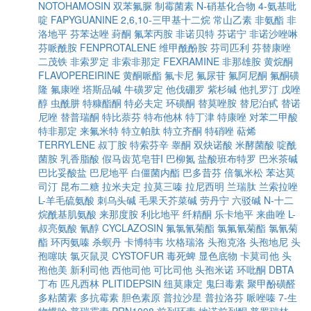
NOTOHAMOSIN
双苯氟脲
制霉菌素
N-硝基化合物
4-氨基吡
啶
FAPYGUANINE
2,6,10-三甲基十二烷
常山乙素
非氨酯
非
洛地平
芬苯达唑
葑酮
氟苯丙胺
非诺贝特
芬诺宁
非诺沙唑啉
芬哌酰胺
FENPROTALENE
维甲酰酚胺
芬司匹利
芬替康唑
二茂铁
非索罗定
非索非那定
FEXRAMINE
非那雄胺
黄烷酮
FLAVOPEREIRINE
黄酮哌酯
氟卡尼
氟尿苷
氟阿尼酮
氟酮磺
隆
氟康唑
塔斯品碱
牛磺罗定
他伐硼罗
紫杉碱
他扎罗汀
戊唑
醇
虫酰肼
特糠酯酮
特必夫定
环磺酮
替莫唑胺
替尼泊甙
替诺
尼唑
替普瑞酮
特比萘芬
特布他林
特丁津
特康唑
对苯二甲酸
特非那定
来氟米特
特立帕肽
特立齐酮
特硝唑
萜烯
TERRYLENE
叔丁胺
特索芬辛
睾酮
双炔诺酸
米酵菌酸
啶酰
菌胺
乳香脂酸
假马齿苋皂苷I
巴柳氮
盐酸班布特罗
巴米茶碱
巴比妥酸盐
巴尼地平
白僵菌内酯
巴多昔芬
倍氯米松
苯达莫
司汀
昆布二糖
拉米夫定
拉莫三嗪
拉尼西明
兰瑞肽
兰索拉唑
L-羊毛硫氨酸
刺乌头碱
毛果天芥菜碱
劳丹宁
六驳碱
N-十二
烷酰基肌氨酸
来那度胺
利比地平
纤精酮
乐卡地平
来曲唑
L-
叔亮氨酸
氰醇
CYCLAZOSIN
氟氯氰菊酯
氯氟氰菊酯
氯氰菊
酯
环丙氨嗪
杀螟丹
卡博特韦
坎格瑞洛
头孢克洛
头孢地尼
头
孢噻呋
氯灭鼠灵
CYSTOFUR
毒死蜱
显色底物
卡莫司他
头
孢他美
新利司他
西他司他
可比司他
头孢米诺
环吡酮
DBTA
丁布
匹凡西林
PLITIDEPSIN
纽莫康定
鬼臼毒素
聚甲酚磺醛
多粘菌素
多抗霉素
胆色素原
普拉沙星
普拉洛芬
哌唑嗪
7-生