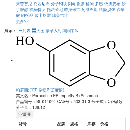
来昔替尼
托西尼布
分子砌块
阿帕鲁胺
检测
多巴
依折麦布
沙
丁胺醇
福莫特罗
托法替尼
帕拉米韦
阿维巴坦
格隆溴铵
硫辛
酸
阿托品
替卡格雷
瑞美吉泮
更多
展示：
列表
大图
按录入时间排序
帕罗西汀EP 杂质B(芝麻酚)
英文名：
Paroxetine EP Impurity B (Sesamol)
产品编号：SL-011001
CAS号：533-31-3
分子式：C
H
O
7
6
3
分子量：138.12
展开
货号
品牌
规格
库存
价格