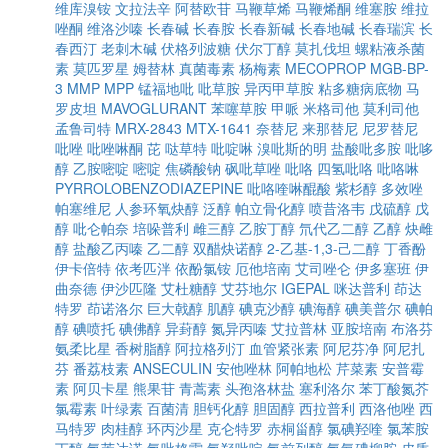
维库溴铵
文拉法辛
阿替欧苷
马鞭草烯
马鞭烯酮
维塞胺
维拉
唑酮
维洛沙嗪
长春碱
长春胺
长春新碱
长春地碱
长春瑞滨
长
春西汀
老刺木碱
伏格列波糖
伏尔丁醇
莫扎伐坦
螺粘液杀菌
素
莫匹罗星
姆替林
真菌毒素
杨梅素
MECOPROP
MGB-BP-
3
MMP
MPP
锰福地吡
吡草胺
异丙甲草胺
粘多糖病底物
马
罗皮坦
MAVOGLURANT
苯噻草胺
甲哌
米格司他
莫利司他
孟鲁司特
MRX-2843
MTX-1641
奈替尼
来那替尼
尼罗替尼
吡唑
吡唑啉酮
芘
哒草特
吡啶啉
溴吡斯的明
盐酸吡多胺
吡哆
醇
乙胺嘧啶
嘧啶
焦磷酸钠
砜吡草唑
吡咯
四氢吡咯
吡咯啉
PYRROLOBENZODIAZEPINE
吡咯喹啉醌酸
紫杉醇
多效唑
帕塞维尼
人参环氧炔醇
泛醇
帕立骨化醇
喷昔洛韦
戊硫醇
戊
醇
吡仑帕奈
培哚普利
雌三醇
乙胺丁醇
氘代乙二醇
乙醇
炔雌
醇
盐酸乙丙嗪
乙二醇
双醋炔诺醇
2-乙基-1,3-己二醇
丁香酚
伊卡倍特
依考匹泮
依酚氯铵
厄他培南
艾司唑仑
伊多塞班
伊
曲奈德
伊沙匹隆
艾杜糖醇
艾芬地尔
IGEPAL
咪达普利
茚达
特罗
茚诺洛尔
巨大戟醇
肌醇
碘克沙醇
碘海醇
碘美普尔
碘帕
醇
碘喷托
碘佛醇
异葑醇
氮异丙嗪
艾拉普林
亚胺培南
布洛芬
氨柔比星
香树脂醇
阿拉格列汀
血管紧张素
阿尼芬净
阿尼扎
芬
番荔枝素
ANSECULIN
安他唑林
阿帕地松
芹菜素
安普霉
素
阿贝卡星
熊果苷
青蒿素
头孢洛林盐
塞利洛尔
苯丁酸氮芥
氯霉素
叶绿素
百菌清
胆钙化醇
胆固醇
西拉普利
西洛他唑
西
马特罗
肉桂醇
环丙沙星
克仑特罗
赤桐甾醇
氯碘羟喹
氯苯胺