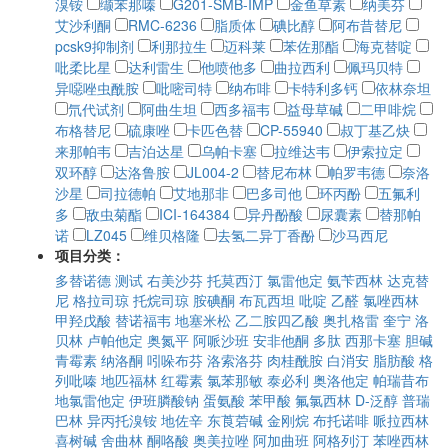
溴铵
缬苯那嗪
G201-SMB-IMP
金鱼草素
纳美芬
艾沙利酮
RMC-6236
脂质体
碘比醇
阿布昔替尼
pcsk9抑制剂
利那拉生
迈科莱
苯佐那酯
海克替啶
吡柔比星
达利雷生
他喷他多
曲拉西利
佩玛贝特
异噁唑虫酰胺
吡嘧司特
纳布啡
卡特利多钙
依林奈坦
氘代试剂
阿曲生坦
西多福韦
益母草碱
二甲啡烷
布格替尼
硫康唑
卡匹色替
CP-55940
叔丁基乙炔
来那帕韦
吉泊达星
乌帕卡塞
拉维达韦
伊索拉定
双环醇
达洛鲁胺
JL004-2
替尼布林
帕罗韦德
奈洛
沙星
司拉德帕
艾地那非
巴多司他
环丙酚
五氟利
多
敌虫菊酯
ICI-164384
异丹酚酸
尿囊素
替那帕
诺
LZ045
维贝格隆
去氢二异丁香酚
沙马西尼
项目分类：
多替诺德
测试
右美沙芬
托莫西汀
氯雷他定
氨苄西林
达克替
尼
格拉司琼
托烷司琼
胺碘酮
布瓦西坦
吡啶
乙醛
氯唑西林
甲羟戊酸
替诺福韦
地塞米松
乙二胺四乙酸
奥扎格雷
奎宁
洛
贝林
卢帕他定
奥氮平
阿哌沙班
安非他酮
多肽
西那卡塞
胆碱
青霉素
纳洛酮
吲哚布芬
洛索洛芬
肉桂酰胺
白消安
脂肪酸
格
列吡嗪
地匹福林
红霉素
氯苯那敏
泰必利
奥洛他定
帕瑞昔布
地氯雷他定
伊班膦酸钠
蛋氨酸
苯甲酸
氟氯西林
D-泛醇
普瑞
巴林
异丙托溴铵
地佐辛
东莨菪碱
金刚烷
布托诺啡
哌拉西林
喜树碱
舍曲林
酮咯酸
奥美拉唑
阿加曲班
阿格列汀
苯唑西林