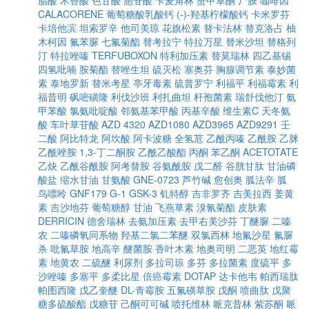
脂酸
木香酸
色甘酸
胞苷酸
卡麦角林
蟹甲草酮
尸胺
咖啡因
CALACORENE
葡萄糖酸乳酸钙
(-)-羟基柠檬酸钙
卡米罗芬
卡培他滨
坦索罗辛
他司美琼
花旗松素
替卡法林
替克洛占
柚
木柯因
氟苯脲
七氟菊酯
替考拉宁
特拉万星
替米沙坦
替格列
汀
特拉唑嗪
TERFUBOXON
特利加压素
替莫瑞林
四乙基锡
四氢吡喃
胺菊酯
替唑生坦
硫灭松
塞奥芬
胸腺调节素
泰妙菌
素
泰地罗新
替米考星
亭牙毒素
硫普罗宁
利福平
利福霉素
利
福昔明
砜嘧磺隆
利伐沙班
利扎曲坦
杆孢菌素
瑞舒伐他汀
氨
甲苯酸
氯氨吡啶酸
邻氨基苯甲酸
丙基辛酸
维生素C
天冬氨
酸
车叶草苷酸
AZD 4320
AZD1080
AZD3965
AZD9291
壬
二酸
阿比特龙
阿坎酸
阿卡波糖
全氢苊
乙酰丙嗪
乙酰胺
乙脒
乙酰唑胺
1,3-丁二酮胺
乙酰乙酸酯
丙酮
苯乙酮
ACETOTATE
乙炔
乙酰谷酰胺
阿考替胺
谷氨酰胺
戊二醛
谷胱甘肽
甘油磷
酸盐
缩水甘油
甘氨酸
GNE-0723
芦竹碱
愈创奥
胍法辛
胍
鸟嘌呤
GNF179
G-1
GSK-3
钆特醇
吉非罗齐
吉美拉西
姜黄
素
吉沙地芬
葡萄糖醇
甘油
飞燕草素
溴氰菊酯
皮肤素
DERRICIN
德舍瑞林
去氨加压素
去甲右美沙芬
丁醚脲
二嗪
农
二嗪磷氧同系物
羟基二氯二苯醚
双氯西林
地氟沙星
氟脲
杀
吡氟草胺
地高辛
醚菌胺
香叶木素
地奥司明
二恶英
地红霉
素
地黄农
二硫醚
利尿剂
多拉司琼
多芬
多拉菌素
度硫平
多
沙唑嗪
多塞平
多柔比星
倍癌霉素
DOTAP
达卡他韦
帕西瑞肽
帕图西隆
戊乙奎醚
DL-青霉胺
五氟磺草胺
戊酮
喷曲肽
戊聚
糖多硫酸酯
戊糖苷
己酮可可碱
喷托维林
哌克昔林
紫苏酮
哌