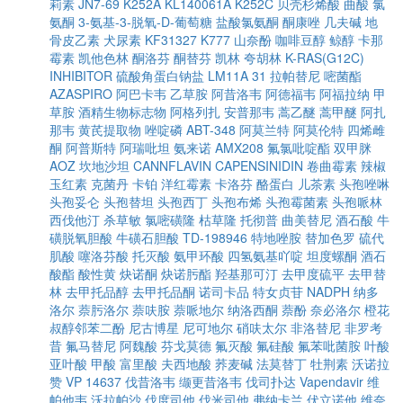
莉素
JN7-69
K252A
KL140061A
K252C
贝壳杉烯酸
曲酸
氯
氨酮
3-氨基-3-脱氧-D-葡萄糖
盐酸氯氨酮
酮康唑
几夫碱
地
骨皮乙素
犬尿素
KF31327
K777
山奈酚
咖啡豆醇
鲸醇
卡那
霉素
凯他色林
酮洛芬
酮替芬
凯林
夸胡林
K-RAS(G12C)
INHIBITOR
硫酸角蛋白钠盐
LM11A 31
拉帕替尼
嘧菌酯
AZASPIRO
阿巴卡韦
乙草胺
阿昔洛韦
阿德福韦
阿福拉纳
甲
草胺
酒精生物标志物
阿格列扎
安普那韦
蒿乙醚
蒿甲醚
阿扎
那韦
黄芪提取物
唑啶磷
ABT-348
阿莫兰特
阿莫伦特
四烯雌
酮
阿普斯特
阿瑞吡坦
氨来诺
AMX208
氟氯吡啶酯
双甲脒
AOZ
坎地沙坦
CANNFLAVIN
CAPENSINIDIN
卷曲霉素
辣椒
玉红素
克菌丹
卡铂
洋红霉素
卡洛芬
酪蛋白
儿茶素
头孢唑啉
头孢妥仑
头孢替坦
头孢西丁
头孢布烯
头孢霉菌素
头孢哌林
西伐他汀
杀草敏
氯嘧磺隆
枯草隆
托彻普
曲美替尼
酒石酸
牛
磺脱氧胆酸
牛磺石胆酸
TD-198946
特地唑胺
替加色罗
硫代
肌酸
噻洛芬酸
托灭酸
氨甲环酸
四氢氨基吖啶
坦度螺酮
酒石
酸酯
酸性黄
炔诺酮
炔诺肟酯
羟基那可汀
去甲度硫平
去甲替
林
去甲托品醇
去甲托品酮
诺司卡品
特女贞苷
NADPH
纳多
洛尔
萘肟洛尔
萘呋胺
萘哌地尔
纳洛西酮
萘酚
奈必洛尔
橙花
叔醇邻苯二酚
尼古博星
尼可地尔
硝呋太尔
非洛替尼
非罗考
昔
氟马替尼
阿魏酸
芬戈莫德
氟灭酸
氟硅酸
氟苯吡菌胺
叶酸
亚叶酸
甲酸
富里酸
夫西地酸
荞麦碱
法莫替丁
牡荆素
沃诺拉
赞
VP 14637
伐昔洛韦
缬更昔洛韦
伐司扑达
Vapendavir
维
帕他韦
沃拉帕沙
伐度司他
伐米司他
弗纳卡兰
伏立诺他
维奈