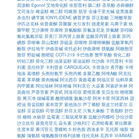
屈泼帕
Egonol
艾地骨化醇
依那普利
肠二醇
圣草酚
赤藓糖醇
艾司洛尔
雌甾醇
雌二醇
吲哌胺
肌苷
全缘干里光碱
促黑激素
杀虫剂
碘苄胍
IONYLIDENE
碘普罗胺
异泛影酸
三唑酰草胺
伊匹达克林
依普黄酮
异菌脲
光引发剂
德鸢尾素
马蔺子素
铁
聚甲醛
艾沙康唑
异康唑
异氰酸酯
异氟泼尼龙
异氟醚
异吲哚
氯化氮氨菲啶
异美汀
异丙肾上腺素
盐酸异丙肾上腺素
异丙
碘胺
异喹啉
异山梨醇
异硫蓝
异噻唑
异噻唑啉酮
盐酸苯氧丙
酚胺
伊拉地平
伊曲茶碱
依托必利
伊曲康唑
胱氨酸
阿糖胞苷
胞苷
野靛碱
胞嘧啶
COTI-219
卡巴他赛
蟹甲草酚
骨化二醇
钙铂三醇
骨化三醇
油菜甾醇
菜油甾醇
坎沙曲
卡托普利
卡前
列素
克伦特罗
卡利普多
CARQUEJOL
卡替洛尔
香芹酚
卡维
地洛
葛缕醇
头孢羟氨苄
头孢丙烯
多聚乙酰
阿维A酸
阿克拉
霉素
苯草醚
黄肉楠碱
阿法西芬
黄曲霉素
阿福豆苷
仙鹤草素
丙甲菌素
阿拉瑞林
阿呋唑嗪
阿利克仑
大蒜素
阿索萨米林
阿
莫曲坦
芦荟苦素
芦荟甙
阿洛司琼
爱维莫潘
安贝生坦
唑嘧菌
胺
莠灭净
烟碱霉素
酰嘧磺隆
氨氟沙星
阿米卡星
阿莫西林
甜
橙油
骨甾烷醇
索布雷罗
索他洛尔
芦丁烯醇
斯皮兰特霍尔
豆
甾醇
豆甾烷醇
司替戊醇
舒芬太尼
六氢大麻酚
丁香脂醇
舒巴
坦
糖精
水杨苷
盐霉素
三裂鼠尾草素
盐酸沙丙蝶呤
沙拉沙星
沙立佐坦
菝葜皂苷元
蒜头素
沙格列汀
石房蛤毒素
塞拉菌素
生度米星
番泻苷元
墨蝶蛉
5-羟色胺
西洛多辛
瓦伦斯
缬胺
缬
氨酸
缬氨腈
缬氨酰胺伏格列波糖
伐伦克林
瓦西辛
VcMMAE