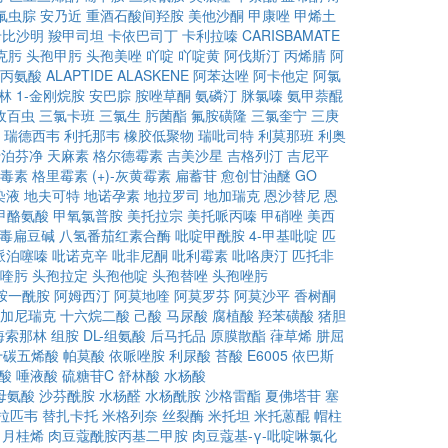
氟虫腙
安乃近
重酒石酸间羟胺
美他沙酮
甲康唑
甲烯土
卡比沙明
羧甲司坦
卡依巴司丁
卡利拉嗪
CARISBAMATE
克肟
头孢甲肟
头孢美唑
吖啶
吖啶黄
阿伐斯汀
丙烯腈
阿
-丙氨酸
ALAPTIDE
ALASKENE
阿苯达唑
阿卡他定
阿氯
林
1-金刚烷胺
安巴腙
胺唑草酮
氨磷汀
脒氯嗪
氨甲萘醌
敌百虫
三氯卡班
三氯生
肟菌酯
氟胺磺隆
三氯奎宁
三庚
瑞德西韦
利托那韦
橡胶低聚物
瑞吡司特
利莫那班
利奥
卡泊芬净
天麻素
格尔德霉素
吉美沙星
吉格列汀
吉尼平
毒素
格里霉素
(+)-灰黄霉素
扁蓄苷
愈创甘油醚
GO
染液
地夫可特
地诺孕素
地拉罗司
地加瑞克
恩沙替尼
恩
甲酪氨酸
甲氧氯普胺
美托拉宗
美托哌丙嗪
甲硝唑
美西
毒扁豆碱
八氢番茄红素合酶
吡啶甲酰胺
4-甲基吡啶
匹
哌泊噻嗪
吡诺克辛
吡非尼酮
吡利霉素
吡咯庚汀
匹托非
喹肟
头孢拉定
头孢他啶
头孢替唑
头孢唑肟
胺一酰胺
阿姆西汀
阿莫地喹
阿莫罗芬
阿莫沙平
香树酮
加尼瑞克
十六烷二酸
己酸
马尿酸
腐植酸
羟苯磺酸
猪胆
海索那林
组胺
DL-组氨酸
后马托品
原膜散酯
葎草烯
肼屈
十碳五烯酸
帕莫酸
依哌唑胺
利尿酸
苔酸
E6005
依巴斯
酸
唾液酸
硫糖苷C
舒林酸
水杨酸
母氨酸
沙芬酰胺
水杨醛
水杨酰胺
沙格雷酯
夏佛塔苷
塞
拉匹韦
替扎卡托
米格列奈
丝裂酶
米托坦
米托蒽醌
帽柱
月桂烯
肉豆蔻酰胺丙基二甲胺
肉豆蔻基-γ-吡啶啉氯化