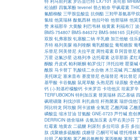
特
利马前列素
罗匹昔巴特
LX7101
美司那
MHB
松油醇
四氯苯酚
tevenel
替占帕奈
甲砜霉素
THI
氟醋柳酸
三甲胺盐酸盐
抗倒酯
三羟甲基氨基甲烷
氯铵
他莫瑞林
酞氨西林
他拉卟吩
他替瑞林
他莫
赞
来福那辛
大黄酸
利巴韦林
核黄素
利福布汀
波
BMS-754807
BMS-846372
BMS-986165
贝利司
双胺
钆弗塞胺
钆塞酸二钠
半乳糖
加兰他敏
佳乐
齐特
格列美脲
格列喹酮
葡乳醛酸盐
葡萄糖胺
葡
乐替尼
阿美替尼
夫拉平度
两性霉素 B
阿昔替尼
万星
达氟沙星
达格列净
达托霉素
达菲那新
柔红
酮酸
丹皮甙
帕利哌酮
帕罗伐汀
泮托拉唑
罂粟碱
酰胺
马卡替丁
乳酸镁二水合物
木兰花碱
丙二酸
美托咪定
塞来昔布
赛度替尼
色瑞替尼
考比替尼
基甲酸
卡谷氨酸
鼠尾草酸
头孢尼西
绿原酸
变色
钙
(-)-羟基柠檬酸钙
卡米罗芬
卡培他滨
坦索罗辛
TERFUBOXON
特利加压素
替莫瑞林
四乙基锡
砜嘧磺隆
利伐沙班
利扎曲坦
杆孢菌素
瑞舒伐他
阿比特龙
阿坎酸
阿卡波糖
全氢苊
乙酰丙嗪
乙酰
磷酸盐
缩水甘油
甘氨酸
GNE-0723
芦竹碱
愈创
DERRICIN
德舍瑞林
去氨加压素
去甲右美沙芬
红霉素
地黄农
二硫醚
利尿剂
多拉司琼
多芬
多拉
肽
戊聚糖多硫酸酯
戊糖苷
己酮可可碱
喷托维林
拉明
乙酸苯酯
苯乙酰谷氨酰胺
苯丙氨酸
苯胺
苯