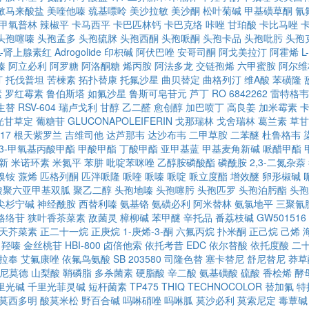
敏马来酸盐
美喹他嗪
巯基嘌呤
美沙拉敏
美沙酮
松叶菊碱
甲基磺草酮
氰
甲氧普林
辣椒平
卡马西平
卡巴匹林钙
卡巴克络
咔唑
甘珀酸
卡比马唑
头孢噻嗪
头孢孟多
头孢硫脒
头孢西酮
头孢哌酮
头孢卡品
头孢吡肟
头孢
,L-肾上腺素红
Adrogolide
印枳碱
阿伏巴唑
安哥司酮
阿戈美拉汀
阿霍烯
L
嗪
阿立必利
阿罗糖
阿洛酮糖
烯丙胺
阿法多龙
交链孢烯
六甲蜜胺
阿尔维
汀
托伐普坦
苦楝素
拓扑替康
托氟沙星
曲贝替定
曲格列汀
维A酸
苯磺隆
素
罗红霉素
鲁伯斯塔
如氟沙星
鲁斯可皂苷元
芦丁
RO 6842262
雷特格韦
生替
RSV-604
瑞卢戈利
甘醇
乙二醛
愈创醇
加巴喷丁
高良姜
加米霉素
光甘草定
葡糖苷
GLUCONAPOLEIFERIN
戈那瑞林
戈舍瑞林
葛兰素
草甘
17
根天紫罗兰
吉维司他
达芦那韦
达沙布韦
二甲草胺
二苯醚
杜鲁格韦
-3-甲氧基丙酸甲酯
甲酸甲酯
丁酸甲酯
亚甲基蓝
甲基麦角新碱
哌醋甲酯
新
米诺环素
米氮平
苯肼
吡啶苯咪唑
乙醇胺磷酸酯
磷酰胺
2,3-二氮杂萘
溴铵
蒎烯
匹格列酮
匹泮哌隆
哌喹
哌嗪
哌啶
哌立度酯
增效醚
卵形椒碱
酸聚六亚甲基双胍
聚乙二醇
头孢地嗪
头孢噻肟
头孢匹罗
头孢泊肟酯
头孢
尖杉宁碱
神经酰胺
西替利嗪
氨基铬
氨磺必利
阿米替林
氨氯地平
三聚氰
格络苷
狭叶香茶菜素
敌菌灵
樟柳碱
苯甲醚
辛托品
番荔枝碱
GW501516
天芥菜素
正二十一烷
正庚烷
1-庚烯-3-酮
六氟丙烷
扑米酮
正己烷
己烯
羟嗪
金丝桃苷
HBI-800
卤倍他索
依托考昔
EDC
依尔替酸
依托度酸
二
拉奉
艾氟康唑
依氟鸟氨酸
SB 203580
司隆色替
塞卡替尼
舒尼替尼
莽草
尼莫德
山梨酸
鞘磷脂
多杀菌素
硬脂酸
辛二酸
氨基磺酸
硫酸
香桧烯
酵
里光碱
千里光菲灵碱
短杆菌素
TP475
THIQ
TECHNOCOLOR
替加氟
特
莫西多明
酸莫米松
野百合碱
吗啉硝唑
吗啉胍
莫沙必利
莫索尼定
毒蕈碱