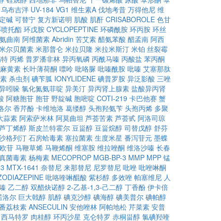
乌布吉泮
UV-184
VG1
维生素A
伐地考昔
万得他尼
维
定碱
可替宁
复方新诺明
肌酸
肌酐
CRISABOROLE
色甘
环喷托酯
环戊胺
CYCLOPEPTINE
环磷酰胺
环丙胺
环丝
氨曲南
阿维菌素
Abridin
苦艾素
醋氨苯酸
醋孟南
阿西
米尔贝菌素
米那普仑
米拉贝隆
米拉米斯汀
米铂
丝裂霉
螨特
丙烯
普罗潘非林
异丙氧磷
丙酰马嗪
丙酸盐
苯丙酮
麻黄素
长叶薄荷酮
嘌呤
吡咯脲
吡嗪酰胺
吡嗪
艾塞那肽
素
杀虫剂
碘苄胍
IONYLIDENE
碘普罗胺
异泛影酸
三唑
异吲哚
氯化氮氨菲啶
异美汀
异丙肾上腺素
盐酸异丙肾
酸
阿糖胞苷
胞苷
野靛碱
胞嘧啶
COTI-219
卡巴他赛
蟹
洛尔
香芹酚
卡维地洛
葛缕醇
头孢羟氨苄
头孢丙烯
多聚
大蒜素
阿索萨米林
阿莫曲坦
芦荟苦素
芦荟甙
阿洛司琼
芦丁烯醇
斯皮兰特霍尔
豆甾醇
豆甾烷醇
司替戊醇
舒芬
沙格列汀
石房蛤毒素
塞拉菌素
生度米星
番泻苷元
墨蝶
欧苷
马鞭草烯
马鞭烯酮
维塞胺
维拉唑酮
维洛沙嗪
长春
真菌毒素
杨梅素
MECOPROP
MGB-BP-3
MMP
MPP
锰
43
MTX-1641
奈替尼
来那替尼
尼罗替尼
吡唑
吡唑啉酮
ODIAZEPINE
吡咯喹啉醌酸
紫杉醇
多效唑
帕塞维尼
人
嗪
乙二醇
双醋炔诺醇
2-乙基-1,3-己二醇
丁香酚
伊卡倍
诺洛尔
巨大戟醇
肌醇
碘克沙醇
碘海醇
碘美普尔
碘帕醇
番荔枝素
ANSECULIN
安他唑林
阿帕地松
芹菜素
安普
西马特罗
肉桂醇
环丙沙星
克仑特罗
赤桐甾醇
氯碘羟喹