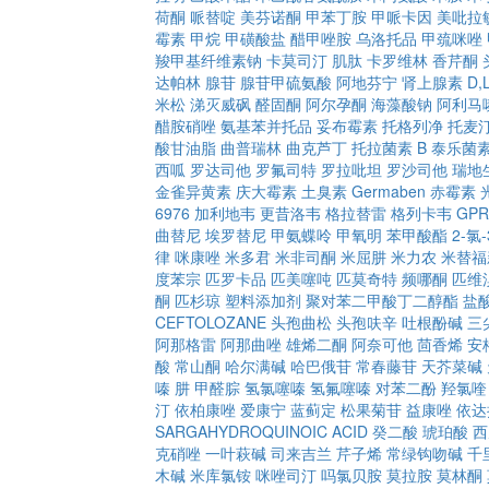
荷酮
哌替啶
美芬诺酮
甲苯丁胺
甲哌卡因
美吡拉
霉素
甲烷
甲磺酸盐
醋甲唑胺
乌洛托品
甲巯咪唑
羧甲基纤维素钠
卡莫司汀
肌肽
卡罗维林
香芹酮
达帕林
腺苷
腺苷甲硫氨酸
阿地芬宁
肾上腺素
D
米松
涕灭威砜
醛固酮
阿尔孕酮
海藻酸钠
阿利马
醋胺硝唑
氨基苯并托品
妥布霉素
托格列净
托麦
酸甘油脂
曲普瑞林
曲克芦丁
托拉菌素 B
泰乐菌
西呱
罗达司他
罗氟司特
罗拉吡坦
罗沙司他
瑞地
金雀异黄素
庆大霉素
土臭素
Germaben
赤霉素
6976
加利地韦
更昔洛韦
格拉替雷
格列卡韦
GPR
曲替尼
埃罗替尼
甲氨蝶呤
甲氧明
苯甲酸酯
2-氯
律
咪康唑
米多君
米非司酮
米屈肼
米力农
米替福
度苯宗
匹罗卡品
匹美噻吨
匹莫奇特
频哪酮
匹维
酮
匹杉琼
塑料添加剂
聚对苯二甲酸丁二醇酯
盐
CEFTOLOZANE
头孢曲松
头孢呋辛
吐根酚碱
三
阿那格雷
阿那曲唑
雄烯二酮
阿奈可他
茴香烯
安
酸
常山酮
哈尔满碱
哈巴俄苷
常春藤苷
天芥菜碱
嗪
肼
甲醛腙
氢氯噻嗪
氢氟噻嗪
对苯二酚
羟氯喹
汀
依柏康唑
爱康宁
蓝蓟定
松果菊苷
益康唑
依达
SARGAHYDROQUINOIC ACID
癸二酸
琥珀酸
西
克硝唑
一叶萩碱
司来吉兰
芹子烯
常绿钩吻碱
千
木碱
米库氯铵
咪唑司汀
吗氯贝胺
莫拉胺
莫林酮