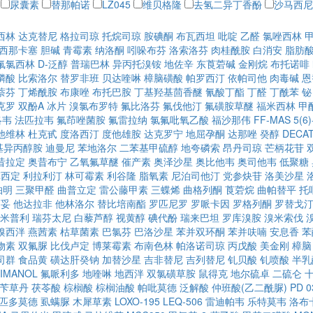
尿囊素
替那帕诺
LZ045
维贝格隆
去氢二异丁香酚
沙马西尼
西林
达克替尼
格拉司琼
托烷司琼
胺碘酮
布瓦西坦
吡啶
乙醛
氯唑西林
西那卡塞
胆碱
青霉素
纳洛酮
吲哚布芬
洛索洛芬
肉桂酰胺
白消安
脂肪
氟氯西林
D-泛醇
普瑞巴林
异丙托溴铵
地佐辛
东莨菪碱
金刚烷
布托诺啡
膦酸
比索洛尔
替罗非班
贝达喹啉
樟脑磺酸
帕罗西汀
依帕司他
肉毒碱
恩
萘芬
丁烯酰胺
布康唑
布托巴胺
丁基羟基茴香醚
氰酸丁酯
丁醛
丁酰苯
铋
克罗
双酚A
冰片
溴氯布罗特
氟比洛芬
氟伐他汀
氟磺胺草醚
福米西林
甲
洛韦
法匹拉韦
氟茚唑菌胺
氟雷拉纳
氯氟吡氧乙酸
福沙那伟
FF-MAS
5(
他维林
杜克甙
度洛西汀
度他雄胺
达克罗宁
地屈孕酮
达那唑
癸醇
DECAT
甲基异丙醇胺
迪曼尼
苯地洛尔
二苯基甲硫醇
地夸磷索
昂丹司琼
芒柄花苷
昔拉定
奥昔布宁
乙氧氟草醚
催产素
奥泽沙星
奥比他韦
奥司他韦
低聚糖
草西定
利拉利汀
林可霉素
利谷隆
脂氧素
尼泊司他汀
党参炔苷
洛美沙星
帕明
三聚甲醛
曲普立定
雷公藤甲素
三蝶烯
曲格列酮
莨菪烷
曲帕替平
托
西妥
他达拉非
他林洛尔
替比培南酯
罗匹尼罗
罗哌卡因
罗格列酮
罗替戈
米普利
瑞芬太尼
白藜芦醇
视黄醇
碘代酚
瑞来巴坦
罗库溴胺
溴米索伐
溴西泮
燕茜素
枯草菌素
巴氯芬
巴洛沙星
苯并双环酮
苯并呋喃
安息香
苯
物素
双氟脲
比伐卢定
博莱霉素
布南色林
帕洛诺司琼
丙戊酸
美金刚
樟脑
司群
食品黄
磺达肝癸钠
加替沙星
吉非替尼
吉列替尼
钆贝酸
钆喷酸
半乳
IMANOL
氟哌利多
地喹啉
地西泮
双氯磺草胺
鼠得克
地尔硫卓
二硫仑
苄草丹
茯苓酸
棕榈酸
棕榈油酸
帕吡莫德
泛解酸
仲班酸(乙二酰脲)
PD 0
匹多莫德
虱螨脲
木犀草素
LOXO-195
LEQ-506
雷迪帕韦
乐特莫韦
洛布