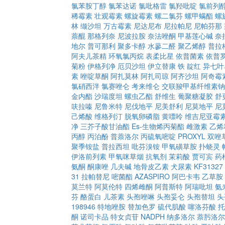
氯苯胺丁醇
氯苯达诺
氯吡格雷
氯羟吡啶
氯前列
稀霉素
壮观霉素
螺旋霉素
螺二氯芬
螺甲螨酯
螺
林
缬沙坦
万古霉素
尼达尼布
尼拉帕尼
尼帕芬那
萘醌
那格列奈
尼波拉胺
奈法唑酮
甲基莲心碱
奈
地尔
普可那利
聚多卡醇
水蓼二醛
聚乙烯醇
普拉
阿夫儿茶精
环氧氯丙烷
表柔比星
依普菌素
依普
菊粉
伊格列净
厄贝沙坦
伊立替康
铁
靛红
异七叶
素
唑啶草酮
阿扎莫林
阿扎司琼
阿齐沙坦
阿奇霉
氯硝西泮
氯赛唑仑
考来维仑
交联羧甲基纤维素钠
金内酯
沙瑞度坦
螺虫乙酯
舒维生
葡聚糖凝胶
舒
呋拉嗪
尼鲁米特
尼伐地平
尼美舒利
尼莫地平
尼
己烯酸
维格列汀
脱氧卵磷脂
黄嘌呤
维吉尼亚霉
净
三芥子酸甘油酯
Es-生物烯丙菊酯
雌激素
乙烯
丙醇
丙泊酚
普萘洛尔
丙硫氧嘧啶
PROXYL
双唑
聚季铵盐
普拉西坦
吡芬溴铵
甲氧磺草胺
扑蛲灵
伊洛前列素
甲氧咪草烟
抗氧剂
茉莉酸
贾可宾
药
氨酮
酮康唑
几夫碱
地骨皮乙素
犬尿素
KF31327
31
拉帕替尼
嘧菌酯
AZASPIRO
阿巴卡韦
乙草胺
莫兰特
阿莫伦特
四烯雌酮
阿普斯特
阿瑞吡坦
氨
芬
酪蛋白
儿茶素
头孢唑啉
头孢妥仑
头孢替坦
头
198946
特地唑胺
替加色罗
硫代肌酸
噻洛芬酸
托
酮
诺司卡品
特女贞苷
NADPH
纳多洛尔
萘肟洛尔