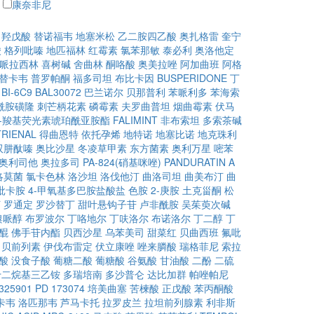
康奈非尼
甲羟戊酸
替诺福韦
地塞米松
乙二胺四乙酸
奥扎格雷
奎宁
酸
格列吡嗪
地匹福林
红霉素
氯苯那敏
泰必利
奥洛他定
哌拉西林
喜树碱
舍曲林
酮咯酸
奥美拉唑
阿加曲班
阿格
替卡韦
普罗帕酮
福多司坦
布比卡因
BUSPERIDONE
丁
BI-6C9
BAL30072
巴兰诺尔
贝那普利
苯哌利多
苯海索
酰胺磺隆
刺芒柄花素
磷霉素
夫罗曲普坦
烟曲霉素
伏马
6)-羧基荧光素琥珀酰亚胺酯
FALIMINT
非布索坦
多索茶碱
RIENAL
得曲恩特
依托孕烯
地特诺
地塞比诺
地克珠利
双肼酞嗪
奥比沙星
冬凌草甲素
东方菌素
奥利万星
嘧苯
奥利司他
奥拉多司
PA-824(硝基咪唑)
PANDURATIN A
洛莫菌
氯卡色林
洛沙坦
洛伐他汀
曲洛司坦
曲美布汀
曲
吡卡胺
4-甲氧基多巴胺盐酸盐
色胺
2-庚胺
土克甾酮
松
汀
罗通定
罗沙替丁
甜叶悬钩子苷
卢非酰胺
吴茱萸次碱
溴哌醇
布罗波尔
丁咯地尔
丁呋洛尔
布诺洛尔
丁二醇
丁
醌
佛手苷内酯
贝西沙星
乌苯美司
甜菜红
贝曲西班
氟吡
贝前列素
伊伐布雷定
伏立康唑
唑来膦酸
瑞格菲尼
索拉
酸
没食子酸
葡糖二酸
葡糖酸
谷氨酸
甘油酸
二酚
二硫
十二烷基三乙铵
多瑞培南
多沙普仑
达比加群
帕唑帕尼
325901
PD 173074
培美曲塞
苦楝酸
正戊酸
苯丙酮酸
卡韦
洛匹那韦
芦马卡托
拉罗皮兰
拉坦前列腺素
利非斯