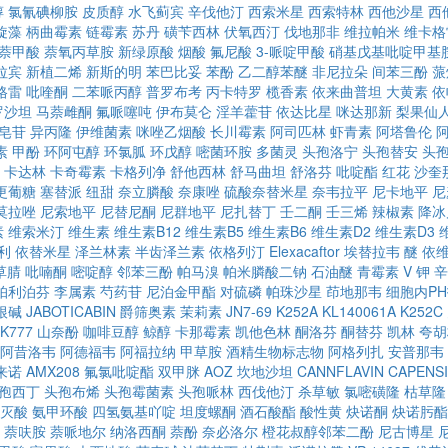
醇
氯氰碘柳胺
皮质醇
水飞蓟宾
辛伐他汀
西索米星
西索特林
西他沙星
西
旋藻
柄曲霉素
链霉素
苏丹
磺苄西林
伏氧西汀
伐地那非
维拉帕米
维卡格
萘甲酸
萘氧丙草胺
新绿原酸
烟酸
氟尼酸
3-哌啶甲酸
硝基戊基吡啶甲基
拉宾
新植二烯
新斯的明
苯巴比妥
苯酚
乙二醇苯醚
非尼拉朵
间苯三酚
蒎
格雷
吡喹酮
二苯哌丙醇
普罗布考
丙卡特罗
榄香素
依来曲普坦
大黄素
依
罗沙坦
马萘雌酮
氟哌噻吨
伊布莫仑
淫羊藿苷
依达比星
咪达那新
梨果仙
皂苷
异丙隆
伊维菌素
咪唑乙烟酸
长川霉素
阿司匹林
虾青素
阿塔鲁伦
素
甲酚
环阿屯醇
环氯胍
环戊醇
嘧菌环胺
多菌灵
头孢洛宁
头孢替安
头
卡达林
卡奇霉素
卡格列净
舒他西林
舒马曲坦
舒洛芬
吡啶酯
红花
沙奎
更葡糖
塞替派
纽甜
奈立膦酸
奈康唑
硫酸奈替米星
奈韦拉平
尼卡地平
尼
莫拉唑
尼索地平
尼替尼酮
尼群地平
尼扎替丁
壬二酮
壬三烯
辣椒素
降冰
素
维索米汀
维生素
维生素B12
维生素B5
维生素B6
维生素D2
维生素D3
利
依替米星
泽兰林素
半齿泽兰素
依格列汀
Elexacaftor
埃替拉韦
醚
依
草腈
吡喃酮
嘧啶醇
邻苯三酚
帕马溴
帕米膦酸二钠
石油醚
青霉素 V 钾
辛
帕利泊芬
李属素
芍药苷
尼泊金甲酯
对硫磷
帕珠沙星
茚地那韦
细胞内P
根碱
JABOTICABIN
爵筛奥素
茉莉素
JN7-69
K252A
KL140061A
K252C
K777
山奈酚
咖啡豆醇
鲸醇
卡那霉素
凯他色林
酮洛芬
酮替芬
凯林
夸胡
阿昔洛韦
阿德福韦
阿福拉纳
甲草胺
酒精生物标志物
阿格列扎
安普那韦
来诺
AMX208
氟氯吡啶酯
双甲脒
AOZ
坎地沙坦
CANNFLAVIN
CAPENSI
孢西丁
头孢布烯
头孢霉菌素
头孢哌林
西伐他汀
杀草敏
氯嘧磺隆
枯草隆
灭酸
氨甲环酸
四氢氨基吖啶
坦度螺酮
酒石酸酯
酸性黄
炔诺酮
炔诺肟酯
萘呋胺
萘哌地尔
纳洛西酮
萘酚
奈必洛尔
橙花叔醇邻苯二酚
尼古博星