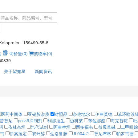
：
toprofen 159490-55-8
索
询价篮(
0
)
购物车(
0
)
50839
关于望知星
新闻资讯
医药中间体
亚硝胺杂质
对照品
奈他地尔
伊曲莫德
苯环喹溴
昔替尼
pcsk9抑制剂
利那拉生
迈科莱
苯佐那酯
海克替啶
吡
钙
依林奈坦
氘代试剂
阿曲生坦
西多福韦
益母草碱
二甲啡烷
韦
伊索拉定
双环醇
达洛鲁胺
JL004-2
替尼布林
帕罗韦德