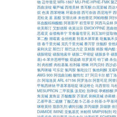
物
迈华替尼
MRI-1867
MU-PHE-HPHE-FMK
聚
西曲溴铵
藜芦碱
西维美林
查耳酮
白屈菜碱
西达
烷
色满
西苯唑啉
环索奈德
西可奈德
西尼地平
西
尼松龙
蒽
蒽醌
安替比林
来他替尼
阿帕喹酮
阿扑
坏血酸棕榈酸酯
阿塞那平
积雪草苷
阿西马朵林
依美斯汀
艾默德斯
依莫法宗
EMOXYPINE
恩曲
恶霉灵
金缕梅单宁
常春藤皂苷元
刺五加叶提取物
苯二酚
潮霉素
金丝桃素
羟基木犀草素
吡氟氯禾
德
春千里光碱
克氏千里光碱
番泻苷
丝氨醇
舍他
索利夫定
斯巴汀
斯巴达力定
亚精胺
精胺
螺内酯
磺胺嘧啶
磺胺地索辛
磺胺二甲嘧啶
磺胺多辛
磺
基)-6-苯并恶唑甲酸
双硫磷
坦罗莫司
特丁磷
杀虫
利
肉桂醛
肉桂基氯
桂利嗪
噌啉
环丙贝特
西沙必
氯丙咪嗪
可乐定
氯丙胺
氯吡拉汀
氯他利酮
克霉
AMG 900
阿伐曲泊帕
酸性红 27
阿贝卡尔
醋丁洛
尔
阿瑞洛莫
ARL 67156
阿罗洛尔
阿普司尼
阿替
甲氧西林钠
甲基苯基吡啶
咪达唑仑
马西替坦
马
MESUPRON
二甲双胍
泼尼松
別孕烷
孕烯醇酮
角克碱
麦角甾
芥酸酰胺
芥菜甙
刺桐灵碱
赤藓糖
乙基甲基二硫醚
丁酸乙酯
5-乙基-2-羟基-3-甲基环
咪喹莫特
脂肪乳剂
碘羟拉酸
异丙烟肼
异烟肼
依
DIAMIDE
IMINE
亚氨基芪
米帕明
MMP抑制剂
吲
沙库必曲
萨拉西诺
沙仑太尔
沙美特罗
SCHEMBL