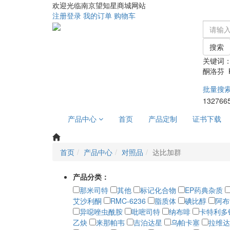
欢迎光临南京望知星商城网站
注册
登录
我的订单
购物车
搜索
关键词
酮洛芬 Ke
批量搜
132766
产品中心
首页
产品定制
证书下载
首页
产品中心
对照品
达比加群
产品分类：
那米司特
其他
标记化合物
EP药典杂质
艾沙利酮
RMC-6236
脂质体
碘比醇
阿布
异噁唑虫酰胺
吡嘧司特
纳布啡
卡特利多
乙炔
来那帕韦
吉泊达星
乌帕卡塞
拉维达