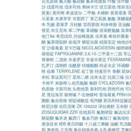
芬戈莫德
氟灭酸
氟硅酸
氟苯吡菌胺
叶酸
亚叶酸
沙
伐度司他
伐米司他
弗纳卡兰
伏立诺他
维奈克
黄素)
黄药唑
希波诺尔
二甲酚
木糖醇
黄黄霉素
斗菜素
木犀草苷
非那西丁
苯乙双胍
酚酞
苯醚菊
布
乳酸
那塞罗
月桂酸
雷西那德
利奈唑胺
亚油酸
替尼
布立尼布
苯二甲酸
苯磺酸
甜菜醛氨酸
双草
他汀A4
考尼伐坦
共轭雌激素
虫草素
棒状杆菌素
酮
氟苯嘧啶醇
奈福泮
烯啶虫胺
硝基安定
纳地沙
苷
沙蚕毒素
尼卡巴嗪
NICOLAIOIDESIN
烟嘧磺
基吡啶
FAPYGUANINE
2,6,10-三甲基十二烷
常
替康唑
二茂铁
非索罗定
非索非那定
FEXRAMIN
扎罗汀
戊唑醇
虫酰肼
特糠酯酮
特必夫定
环磺酮
唑
萜烯
TERRYLENE
叔丁胺
特索芬辛
睾酮
双炔
米松
苯达莫司汀
昆布二糖
拉米夫定
拉莫三嗪
拉
卡地平
来曲唑
L-叔亮氨酸
氰醇
CYCLAZOSIN
氟
色底物
卡莫司他
头孢他美
新利司他
西他司他
可
星
普拉洛芬
哌唑嗪
7-生物蝶呤
普瑞霉素
PRN10
菌酯
氟虫吡喹
嘧啶磺酸盐
吡丙醚
那高利特盐酸
唑尼沙胺
佐匹克隆
ZK 159222
泽拉烯醇
玉米醇
ZOSUQUIDAR
ZZR
佐他莫司
氟胞嘧啶
氟达拉滨
哌啶酮
氟米龙
氟西汀
氟奋乃静
氟吡汀
氟氢缩松
奥泼佐米
橙B
奥贝胆酸
十八碳三烯酸
油酸
乳清
胺
奥曲肽
正辛胺
氯化锦葵色素-3-Β-葡糖苷
苄氟