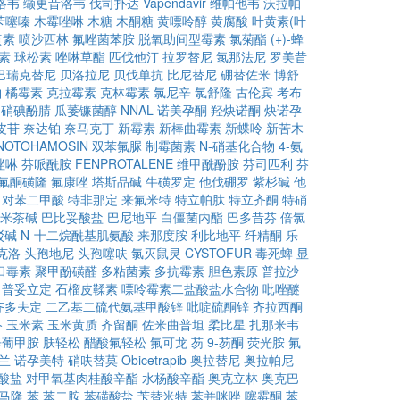
洛韦
缬更昔洛韦
伐司扑达
Vapendavir
维帕他韦
沃拉帕
苄噻嗪
木霉唑啉
木糖
木酮糖
黄嘌呤醇
黄腐酸
叶黄素(叶
黄素
喷沙西林
氟唑菌苯胺
脱氧助间型霉素
氯菊酯
(+)-蜂
素
球松素
唑啉草酯
匹伐他汀
拉罗替尼
氯那法尼
罗美昔
巴瑞克替尼
贝洛拉尼
贝伐单抗
比尼替尼
硼替佐米
博舒
铂
橘霉素
克拉霉素
克林霉素
氯尼辛
氯舒隆
古伦宾
考布
硝碘酚腈
瓜萎镰菌醇
NNAL
诺美孕酮
羟炔诺酮
炔诺孕
皮苷
奈达铂
奈马克丁
新霉素
新棒曲霉素
新蝶呤
新苦木
NOTOHAMOSIN
双苯氟脲
制霉菌素
N-硝基化合物
4-氨
唑啉
芬哌酰胺
FENPROTALENE
维甲酰酚胺
芬司匹利
芬
氟酮磺隆
氟康唑
塔斯品碱
牛磺罗定
他伐硼罗
紫杉碱
他
对苯二甲酸
特非那定
来氟米特
特立帕肽
特立齐酮
特硝
米茶碱
巴比妥酸盐
巴尼地平
白僵菌内酯
巴多昔芬
倍氯
驳碱
N-十二烷酰基肌氨酸
来那度胺
利比地平
纤精酮
乐
克洛
头孢地尼
头孢噻呋
氯灭鼠灵
CYSTOFUR
毒死蜱
显
臼毒素
聚甲酚磺醛
多粘菌素
多抗霉素
胆色素原
普拉沙
普妥立定
石榴皮鞣素
嘌呤霉素二盐酸盐水合物
吡唑醚
齐多夫定
二乙基二硫代氨基甲酸锌
吡啶硫酮锌
齐拉西酮
芬
玉米素
玉米黄质
齐留酮
佐米曲普坦
柔比星
扎那米韦
辛葡甲胺
肤轻松
醋酸氟轻松
氟可龙
芴
9-芴酮
荧光胺
氟
兰
诺孕美特
硝呋替莫
Obicetrapib
奥拉替尼
奥拉帕尼
酸盐
对甲氧基肉桂酸辛酯
水杨酸辛酯
奥克立林
奥克巴
马隆
苯
苯二胺
苯磺酸盐
苄替米特
苯并咪唑
噻霉酮
苯