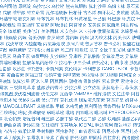
乌利司他
尿嘧啶
乌拉地尔
乌拉唑
熊去氧胆酸
氟利沙星
乌姆卡林
尿石素
酸
戊酸
维甲酸
维立诺雷
瓦尔地酰胺
松柏苷
古巴烯
狗牙花定
皮质酮
紫堇
环藤宁碱
赛克利嗪
环苯扎林
环苯扎林
环黄杨星
环己酮
环巴胺
环戊烷
-半胱氨酸
燕麦甾醇
安赛蜜
阿地溴铵
阿普唑仑
安美速
阿尼西坦
阿曲库铵
高辛
嗪草酮
美伐他汀
美洛西林
米安色林
米卡芬净
微囊藻毒素
米哚妥林
酮
脯氨酸
丙嗪
普美孕酮
普罗雌烯
异丙嗪
丙烷
溴丙胺太林
丙美卡因
炔
林
戊炔草胺
丙硫菌唑
丙硫异烟胺
原阿片碱
普罗替林
普卡必利
盐酸右旋
草酚
赤藓糖醇
艾司洛尔
雌甾醇
雌二醇
吲哌胺
肌苷
全缘干里光碱
促黑激
鸢尾素
马蔺子素
铁聚甲醛
艾沙康唑
异康唑
异氰酸酯
异氟泼尼龙
异氟醚
异噻唑啉酮
盐酸苯氧丙酚胺
伊拉地平
伊曲茶碱
依托必利
伊曲康唑
胱氨
油甾醇
坎沙曲
卡托普利
卡前列素
克伦特罗
卡利普多
CARQUEJOL
卡替
西芬
黄曲霉素
阿福豆苷
仙鹤草素
丙甲菌素
阿拉瑞林
阿呋唑嗪
阿利克仑
嘧磺隆
氨氟沙星
阿米卡星
阿莫西林
甜橙油
骨甾烷醇
索布雷罗
索他洛尔
霉素
三裂鼠尾草素
盐酸沙丙蝶呤
沙拉沙星
沙立佐坦
菝葜皂苷元
蒜头素
缬氨酰胺伏格列波糖
伐伦克林
瓦西辛
VcMMAE
维库溴铵
文拉法辛
阿替
老刺木碱
伏格列波糖
伏尔丁醇
莫扎伐坦
螺粘液杀菌素
莫匹罗星
姆替林
坦
MAVOGLURANT
苯噻草胺
甲哌
米格司他
莫利司他
孟鲁司特
MRX-28
乙胺嘧啶
嘧啶
焦磷酸钠
砜吡草唑
吡咯
四氢吡咯
吡咯啉
PYRROLOBENZ
醇
吡仑帕奈
培哚普利
雌三醇
乙胺丁醇
氘代乙二醇
乙醇
炔雌醇
盐酸乙丙
班
伊曲奈德
伊沙匹隆
艾杜糖醇
艾芬地尔
IGEPAL
咪达普利
茚达特罗
茚
南
布洛芬
氨柔比星
香树脂醇
阿拉格列汀
血管紧张素
阿尼芬净
阿尼扎芬
尔
苯丁酸氮芥
氯霉素
叶绿素
百菌清
胆钙化醇
胆固醇
西拉普利
西洛他唑