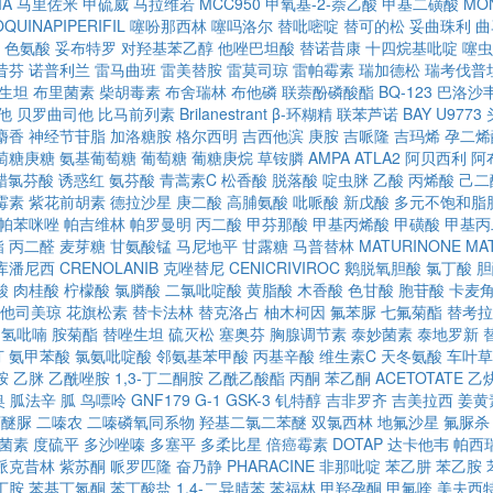
MA
马里佐米
甲硫威
马拉维若
MCC950
甲氧基-2-萘乙酸
甲基二磺酸
MON
OQUINAPIPERIFIL
噻吩那西林
噻吗洛尔
替吡嘧啶
替可的松
妥曲珠利
曲
色氨酸
妥布特罗
对羟基苯乙醇
他唑巴坦酸
替诺昔康
十四烷基吡啶
噻虫
昔芬
诺普利兰
雷马曲班
雷美替胺
雷莫司琼
雷帕霉素
瑞加德松
瑞考伐普
生坦
布里菌素
柴胡毒素
布舍瑞林
布他磷
联萘酚磷酸酯
BQ-123
巴洛沙
他
贝罗曲司他
比马前列素
Brilanestrant
β-环糊精
联苯芦诺
BAY U9773
麝香
神经节苷脂
加洛糖胺
格尔西明
吉西他滨
庚胺
吉哌隆
吉玛烯
孕二烯
萄糖庚糖
氨基葡萄糖
葡萄糖
葡糖庚烷
草铵膦
AMPA
ATLA2
阿贝西利
阿
醋氯芬酸
诱惑红
氨芬酸
青蒿素C
松香酸
脱落酸
啶虫脒
乙酸
丙烯酸
己二
霉素
紫花前胡素
德拉沙星
庚二酸
高脯氨酸
吡哌酸
新戊酸
多元不饱和脂
帕苯咪唑
帕吉维林
帕罗曼明
丙二酸
甲芬那酸
甲基丙烯酸
甲磺酸
甲基丙
酯
丙二醛
麦芽糖
甘氨酸锰
马尼地平
甘露糖
马普替林
MATURINONE
MA
库潘尼西
CRENOLANIB
克唑替尼
CENICRIVIROC
鹅脱氧胆酸
氯丁酸
胆
酸
肉桂酸
柠檬酸
氯膦酸
二氯吡啶酸
黄脂酸
木香酸
色甘酸
胞苷酸
卡麦
他司美琼
花旗松素
替卡法林
替克洛占
柚木柯因
氟苯脲
七氟菊酯
替考拉
四氢吡喃
胺菊酯
替唑生坦
硫灭松
塞奥芬
胸腺调节素
泰妙菌素
泰地罗新
汀
氨甲苯酸
氯氨吡啶酸
邻氨基苯甲酸
丙基辛酸
维生素C
天冬氨酸
车叶草
胺
乙脒
乙酰唑胺
1,3-丁二酮胺
乙酰乙酸酯
丙酮
苯乙酮
ACETOTATE
乙
奥
胍法辛
胍
鸟嘌呤
GNF179
G-1
GSK-3
钆特醇
吉非罗齐
吉美拉西
姜黄
丁醚脲
二嗪农
二嗪磷氧同系物
羟基二氯二苯醚
双氯西林
地氟沙星
氟脲杀
菌素
度硫平
多沙唑嗪
多塞平
多柔比星
倍癌霉素
DOTAP
达卡他韦
帕西
哌克昔林
紫苏酮
哌罗匹隆
奋乃静
PHARACINE
非那吡啶
苯乙肼
苯乙胺
丁胺
苯基丁氮酮
苯丁酸盐
1,4-二异腈苯
苯福林
甲羟孕酮
甲氟喹
美夫西