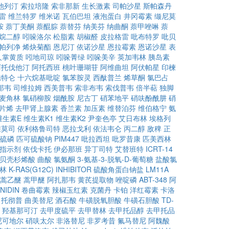
他列汀
索拉培隆
索非那新
生长激素
司帕沙星
斯帕森丹
雷
维兰特罗
维米诺
瓦伯巴坦
液泡蛋白
井冈霉素
缬尼莫
胺
萘丁美酮
萘醌腙
萘替芬
纳美芬
纳曲酮
萘甲唑啉
萘
烷二醇
吲哚洛尔
松脂素
胡椒醛
皮拉格雷
吡布特罗
吡贝
帕列净
烯炔菊酯
恩尼汀
依诺沙星
恩拉霉素
恩诺沙星
表
人掌黄质
吲地司琼
吲哚菁绿
吲哚美辛
英加韦林
胰岛素
阿托伐他汀
阿托西班
桃叶珊瑚苷
阿维曲坦
阿伏帕星
印楝
孢特仑
十六烷基吡啶
氯苯胺灵
西酞普兰
烯草酮
氯巴占
那韦
司维拉姆
西美普韦
索非布韦
索伐普韦
倍半萜
独脚
麦角林
氯硝柳胺
烟酰胺
尼古丁
硝苯地平
硝呋酚酰肼
硝
片烯
去甲肾上腺素
香兰素
加压素
维替泊芬
维伯格宁
氨
维生素E
维生素K1
维生素K2
尹奎色亭
艾日布林
埃格列
维莫司
依利格鲁司特
恶拉戈利
依法韦仑
丙二醇
敌稗
正
硫磷
匹可硫酸钠
PIM447
吡拉西坦
吡罗昔康
匹美西林
H指示剂
依伐卡托
伊必那班
异丁司特
艾替班特
ICRT-14
贝壳杉烯酸
曲酸
氯氨酮
3-氨基-3-脱氧-D-葡萄糖
盐酸氯
林
K-RAS(G12C) INHIBITOR
硫酸角蛋白钠盐
LM11A
蒿乙醚
蒿甲醚
阿扎那韦
黄芪提取物
唑啶磷
ABT-348
阿
NIDIN
卷曲霉素
辣椒玉红素
克菌丹
卡铂
洋红霉素
卡洛
托彻普
曲美替尼
酒石酸
牛磺脱氧胆酸
牛磺石胆酸
TD-
羟基那可汀
去甲度硫平
去甲替林
去甲托品醇
去甲托品
尼可地尔
硝呋太尔
非洛替尼
非罗考昔
氟马替尼
阿魏酸