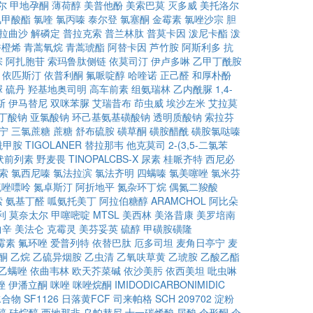
尔
甲地孕酮
薄荷醇
美普他酚
美索巴莫
灭多威
美托洛尔
氯甲酸酯
氯喹
氯丙嗪
泰尔登
氯塞酮
金霉素
氯唑沙宗
胆
拉曲沙
解磷定
普拉克索
普兰林肽
普莫卡因
泼尼卡酯
泼
香橙烯
青蒿氧烷
青蒿琥酯
阿替卡因
芦竹胺
阿斯利多
抗
宗
阿扎胞苷
索玛鲁肽侧链
依莫司汀
伊卢多啉
乙甲丁酰胺
依匹斯汀
依普利酮
氟哌啶醇
哈喹诺
正己醛
和厚朴酚
脲
硫丹
羟基地奥司明
高车前素
组氨瑞林
乙内酰脲
1,4-
斯
伊马替尼
双咪苯脲
艾瑞昔布
茚虫威
埃沙左米
艾拉莫
代丁酸钠
亚氯酸钠
环己基氨基磺酸钠
透明质酸钠
索拉芬
宁
三氯蔗糖
蔗糖
舒布硫胺
磺草酮
磺胺醋酰
磺胺氯哒嗪
酰甲胺
TIGOLANER
替拉那韦
他克莫司
2-(3,5-二氯苯
伏前列素
野麦畏
TINOPALCBS-X
尿素
桂哌齐特
西尼必
索
氯西尼嗪
氯法拉滨
氯法齐明
四螨嗪
氯美噻唑
氯米芬
硫唑嘌呤
氮卓斯汀
阿折地平
氮杂环丁烷
偶氮二羧酸
索
氨基丁醛
呱氨托美丁
阿拉伯糖醇
ARAMCHOL
阿比朵
利
莫奈太尔
甲噻嘧啶
MTSL
美西林
美洛昔康
美罗培南
曲辛
美法仑
克霉灵
美芬妥英
硫醇
甲磺胺磺隆
霉素
氟环唑
爱普列特
依替巴肽
厄多司坦
麦角日亭宁
麦
酮
乙烷
乙硫异烟胺
乙虫清
乙氧呋草黄
乙琥胺
乙酸乙酯
乙螨唑
依曲韦林
欧天芥菜碱
依沙美肟
依西美坦
吡虫啉
唑
伊潘立酮
咪唑
咪唑烷酮
IMIDODICARBONIMIDIC
水合物
SF1126
日落黄FCF
司来帕格
SCH 209702
淀粉
醇
硅烷醇
西地那非
乌帕替尼
十一碳烯酸
尿酸
伞形酮
伞