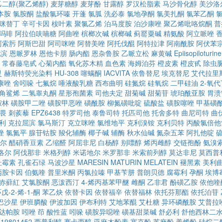
乙二醇(聚乙烯醇)
麦芽糖醇
麦芽酚
甘露醇
罗汉松脂素
马沙骨化醇
美沙洛
本胺
氯胺酮
盐酸氯环嗪
开蓬
氯胍
洗必泰
氯地孕酮
氯美扎酮
氯苯乙酮
咪替丁
辛可卡因
桉叶素
聚氯乙烯
泊马度胺
泊沙康唑
聚乙烯吡咯烷酮
普
吗啡
阿拉伯呋喃糖
阿曲唑
槟榔次碱
槟榔碱
蓟罂粟碱
精氨酸
阿立哌唑
阿索肟
阿斯巴甜
阿司咪唑
阿替美唑
阿托伐醌
阿特拉津
阿南酰胺
阿伏苯
他滨
恩哌罗林
恩他卡朋
肠内酯
恩杂鲁胺
乙哌立松
麻黄碱
Epiisopiloturine
常春藤皂甙
心菊内酯
氧化苏木精
血色素
海姆泊芬
橙皮素
橙皮甙
除虫
灵
赫斯特荧光染料
HU-308
噻螨酮
IACVITA
依鲁替尼
埃克替尼
艾代拉里
康唑
舍吲哚
七氟烷
唾液酸乳糖
西布曲明
硅氮烷
硅氧烷
二甲硅油
2-氧
角鲨烯
二氢睾丸酮
星形孢菌素
司他夫定
甜菊碱
甜菊苷
琥珀酰亚胺
胃溃
胺林
磺胺甲二唑
磺胺甲恶唑
磺酰胺
柳氮磺吡啶
硫酸盐
磺胺噻唑
甲基磺
畏
刺蒺藜
EPZ6438
特罗司他
泰鲁司特
托匹司他
托舍多特
曲尼司特
曲
利
克拉屈滨
氯马斯汀
克立咪唑
氯维地平
克利溴铵
克利贝特
丙酸氯倍他
唑
氯氮平
腺苷钴胺
羧化辅酶
椰子碱
辅酶
秋水仙碱
氮杂五苯
阿扎他啶
尔
醋硝香豆素
乙缩醛
阿屈非尼
白杨醇
别嘌醇
烯丙雌醇
交链孢酚
氨溴
洛尔
阿伐那非
米格列醇
米诺地尔
米罗那非
米索前列醇
莫达非尼
莫西普
杜霉素
孔雀石绿
马波沙星
MARESIN
MATURIN
MELATEIN
褪黑素
美利
丙胺卡因
伯氨喹
普里米酮
丙氯拉嗪
甲基苄肼
普朗贝德
腐霉利
孕酮
埃博
赤蘚紅
艾氯胺酮
恶泼西汀
4-烯丙基苯甲醚
雌酮
乙非君
酚磺乙胺
依他喹
戊-2-烯-1-酮
苯乙炔
依替卡因
依替福辛
依替福林
依托芬那酯
依托泊苷
巴沙星
伊班膦酸
伊波加因
伊布利特
艾地苯醌
艾杜糖
异环磷酰胺
艾普拉
达帕胺
吲唑
茚
酸性蓝
吲哚
磺胺异噁唑
磺基甜菜碱
舒必利
舒他西林二
19801452
西普利醇
赛卡西醇
亚麻木酚素
塞克酚
芝麻酚
姜烯酚
硅烷二