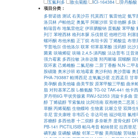
五氟利多
敌虫菊酯
ICI-164384
异丹酚酸
项目分类：
多替诺德
测试
右美沙芬
托莫西汀
氯雷他定
氨苄
洛贝林
卢帕他定
奥氮平
阿哌沙班
安非他酮
多肽
帕瑞昔布
地氯雷他定
伊班膦酸钠
蛋氨酸
苯甲酸
列汀
苯唑西林
格列本脲
乐伐替尼
他唑巴坦
利塞
螺环酮
布他米酯
正丁烷
布坦卡因
丁烯酸盐
布替
苄普地尔
倍他洛尔
联苯
邻苯基苯酚
没药醇
比沙
菌素
呋喃烯啶
呋喃
2,4,5-涕丙酸
法达普韦
泛昔
强力霉素
多西拉敏
决奈达隆
羟丙哌嗪
屈螺酮
屈
双环素
己烯雌酚
二氟尼柳
二异丁香酚
N,N-二
胺磺隆
奥米沙班
欧地霉素
奥沙利铂
奥沙普嗪
奥
PHA-793887
帕博西尼
左氧氟沙星
左西孟旦
甘
美孕酮
曲美他嗪
曲美苄胺
原苯甲酸三甲酯
曲米
脂
对羟基苯乙胺
L-酪氨酸
TG-02
TAK-441
他卡
罗丹明6G
甲状旁腺素
RWJ-52353
消旋卡多曲
雷
醇
丁烯硫醇
苄索氯铵
比阿培南
双孢唑类二恶英
草酮
丙烯菊酯
生物蝶呤
生物素
比哌立登
双降生
非尼
雷夫康唑
非韦匹仑
非达司他
福沙吡坦
氟维
苏糖醇
多西他赛
十二烷醇
多奈哌齐
度骨化醇
DR
PB-141
PICTILISIB
帕马考昔
帕纳替尼
拉西替尼
磷乳酸
亚磷酸
磷酸
邻苯二甲酸
美商陆酸
苦味酸