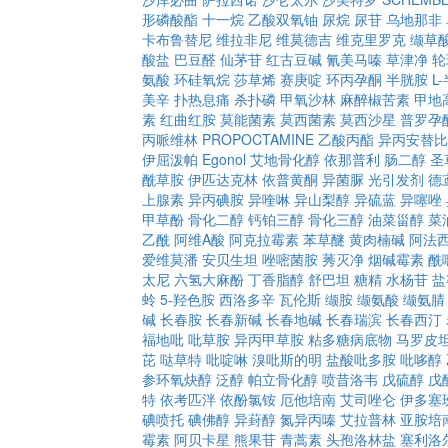
形磷酸酯
十一烷
乙酸双氧铀
尿烷
尿苷
乌地那非
卡布鲁替尼
维拉非尼
维莫德吉
维克里罗克
缬草
酸盐
巴豆醛
仙茅苷
红古豆碱
氰美马嗪
草津净
轮
氨酸
环硅氧烷
莎草烯
赛庚啶
环丙孕酮
半胱胺
L
美辛
扑热息痛
杀扑磷
甲氧沙林
麻醉椒苦素
甲地
素
红曲红胺
莫能菌素
莫西菌素
莫西沙星
普罗孕
丙哌维林
PROPOCTAMINE
乙酸丙酯
异丙安替比
伊屈泼帕
Egonol
艾地骨化醇
依那普利
肠二醇
圣
酰草胺
伊匹达克林
依普黄酮
异菌脲
光引发剂
德
上腺素
异丙碘胺
异喹啉
异山梨醇
异硫蓝
异噻唑
甲草酚
骨化二醇
钙铂三醇
骨化三醇
油菜甾醇
菜
乙酰
阿维A酸
阿克拉霉素
苯草醚
黄肉楠碱
阿法
爱维莫潘
安贝生坦
唑嘧菌胺
莠灭净
烟碱霉素
酰
太尼
六氢大麻酚
丁香脂醇
舒巴坦
糖精
水杨苷
盐
蛉
5-羟色胺
西洛多辛
瓦伦斯
缬胺
缬氨酸
缬氨腈
碱
长春胺
长春新碱
长春地碱
长春瑞滨
长春西汀
福地吡
吡草胺
异丙甲草胺
粘多糖病底物
马罗皮
芘
哒草特
吡啶啉
溴吡斯的明
盐酸吡多胺
吡哆醇
参环氧炔醇
泛醇
帕立骨化醇
喷昔洛韦
戊硫醇
戊
特
依考匹泮
依酚氯铵
厄他培南
艾司唑仑
伊多塞
碘喷托
碘佛醇
异葑醇
氮异丙嗪
艾拉普林
亚胺培
霉素
阿贝卡星
熊果苷
青蒿素
头孢洛林盐
塞利洛