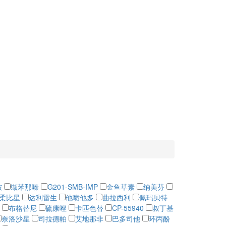
铵
缬苯那嗪
G201-SMB-IMP
金鱼草素
纳美芬
柔比星
达利雷生
他喷他多
曲拉西利
佩玛贝特
布格替尼
硫康唑
卡匹色替
CP-55940
叔丁基
奈洛沙星
司拉德帕
艾地那非
巴多司他
环丙酚