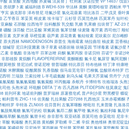
甲酸
富里酸
夫西地酸
荞麦碱
法莫替丁
牡荆素
沃诺拉赞
VP 14637
伐昔
拉
类胡萝卜素
威福利德 B
WEHI-539
华法林
黄酮
黄嘌呤核苷
西帕米
甲
育亨宾
扬克那非
泽布替尼
培氟沙星
氯化花葵素
培比洛芬
二甲戊灵
垂叶
酯
乙苄香豆
苯妥英
根皮素
埃卡瑞丁
云杉苷
匹莫范色林
匹莫苯丹
短叶松
亚麻酸
石胆酸
拉西地平
拉科酰胺
乳交酯
乳糖
乳果糖
拉呋替丁
AZ-23
醚
硼酸
溴芬酸
巴比妥酸
苯烯莫德
氯苯甘醚
绿麦隆
毒芹素
西司他汀
顺
香豆素
克罗米通
荜橙茄素
葫芦素
原花青素
氰钴铵素
尼呋索尔
尼尔雌醇
星
萘夫西林
NAMODENOSON
萘普生
海南霉素
纳拉曲坦
柚皮素
芸香柚
隆
烟碱苷
尼日利亚菌素
珠子草素
硝基呋喃
呋喃妥因
节球毒素
诺氟沙星
山乙素
非氨酯
非洛地平
芬苯达唑
葑酮
氟苯丙胺
非诺贝特
芬诺宁
非诺沙
E
非那雄胺
黄烷酮
FLAVOPEREIRINE
黄酮哌酯
氟卡尼
氟尿苷
氟阿尼酮
替莫唑胺
替尼泊甙
替诺尼唑
替普瑞酮
特比萘芬
特布他林
特丁津
特康唑
诺酸
米酵菌酸
啶酰菌胺
乳香脂酸
假马齿苋皂苷I
巴柳氮
盐酸班布特罗
巴
尼西明
兰瑞肽
兰索拉唑
L-羊毛硫氨酸
刺乌头碱
毛果天芥菜碱
劳丹宁
六
氯氰菊酯
氯氟氰菊酯
氯氰菊酯
环丙氨嗪
杀螟丹
卡博特韦
坎格瑞洛
头孢
比司他
头孢米诺
环吡酮
DBTA
丁布
匹凡西林
PLITIDEPSIN
纽莫康定
鬼
08
前列环素
地诺前列酮
普罗瑞林
原薯蓣皂甙
普卢利沙星
野黑樱苷
蝶啶
盐
帕利普韦
ZHC-116
佐美酸
扎拉果酸
ZD7288
扎西他滨
玉米赤霉烯酮
齐帕特罗
辛特洛
ZLN005
佐芬普利
左氯苯噻酚
唑吡坦
扎来普隆
扎洛洛
氟脱氧葡糖
氟氢可的松
联氟砜
氟茚二酮
氟甲喹
氟米松
氟桂利嗪
氟尼
氟咯草酮
氟他胺
氟替卡松
奈非那韦
双亚硝基
萘莫司他
奈妥吡坦
尼非卡
酸
草酸
氧嗪酸
奥扎莫德
黄柏酮
罗勒烯
辛二烯
辛烷
奥他维林
奥替尼啶盐
噻嗪
苯磷硫胺
贝尼地平
苯丙哌林
苄丝肼
苯甲醛
苯扎氯铵
苯甲酰胺
苯溴