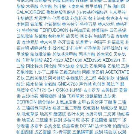
头孢尼西
绿原酸
变色酸
肉桂酸
柠檬酸
氯膦酸
二氯吡啶酸
黄
脂酸
木香酸
色甘酸
胞苷酸
卡麦角林
蟹甲草酮
尸胺
咖啡因
CALACORENE
葡萄糖酸乳酸钙
(-)-羟基柠檬酸钙
卡米罗芬
卡培他滨
坦索罗辛
他司美琼
花旗松素
替卡法林
替克洛占
柚
木柯因
氟苯脲
七氟菊酯
替考拉宁
特拉万星
替米沙坦
替格列
汀
特拉唑嗪
TERFUBOXON
特利加压素
替莫瑞林
四乙基锡
四氢吡喃
胺菊酯
替唑生坦
硫灭松
塞奥芬
胸腺调节素
泰妙菌
素
泰地罗新
替米考星
亭牙毒素
硫普罗宁
利福平
利福霉素
利
福昔明
砜嘧磺隆
利伐沙班
利扎曲坦
杆孢菌素
瑞舒伐他汀
氨
甲苯酸
氯氨吡啶酸
邻氨基苯甲酸
丙基辛酸
维生素C
天冬氨
酸
车叶草苷酸
AZD 4320
AZD1080
AZD3965
AZD9291
壬
二酸
阿比特龙
阿坎酸
阿卡波糖
全氢苊
乙酰丙嗪
乙酰胺
乙脒
乙酰唑胺
1,3-丁二酮胺
乙酰乙酸酯
丙酮
苯乙酮
ACETOTATE
乙炔
乙酰谷酰胺
阿考替胺
谷氨酰胺
戊二醛
谷胱甘肽
甘油磷
酸盐
缩水甘油
甘氨酸
GNE-0723
芦竹碱
愈创奥
胍法辛
胍
鸟嘌呤
GNF179
G-1
GSK-3
钆特醇
吉非罗齐
吉美拉西
姜黄
素
吉沙地芬
葡萄糖醇
甘油
飞燕草素
溴氰菊酯
皮肤素
DERRICIN
德舍瑞林
去氨加压素
去甲右美沙芬
丁醚脲
二嗪
农
二嗪磷氧同系物
羟基二氯二苯醚
双氯西林
地氟沙星
氟脲
杀
吡氟草胺
地高辛
醚菌胺
香叶木素
地奥司明
二恶英
地红霉
素
地黄农
二硫醚
利尿剂
多拉司琼
多芬
多拉菌素
度硫平
多
沙唑嗪
多塞平
多柔比星
倍癌霉素
DOTAP
达卡他韦
帕西瑞肽
帕图西隆
戊乙奎醚
DL-青霉胺
五氟磺草胺
戊酮
喷曲肽
戊聚