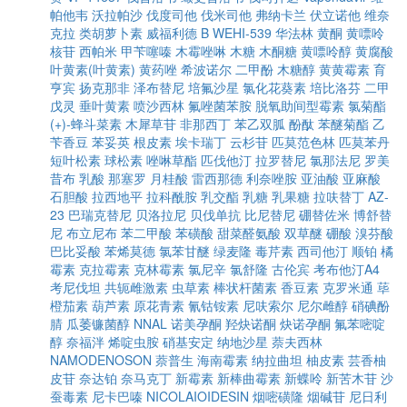
帕他韦
沃拉帕沙
伐度司他
伐米司他
弗纳卡兰
伏立诺他
维奈
克拉
类胡萝卜素
威福利德 B
WEHI-539
华法林
黄酮
黄嘌呤
核苷
西帕米
甲苄噻嗪
木霉唑啉
木糖
木酮糖
黄嘌呤醇
黄腐酸
叶黄素(叶黄素)
黄药唑
希波诺尔
二甲酚
木糖醇
黄黄霉素
育
亨宾
扬克那非
泽布替尼
培氟沙星
氯化花葵素
培比洛芬
二甲
戊灵
垂叶黄素
喷沙西林
氟唑菌苯胺
脱氧助间型霉素
氯菊酯
(+)-蜂斗菜素
木犀草苷
非那西丁
苯乙双胍
酚酞
苯醚菊酯
乙
苄香豆
苯妥英
根皮素
埃卡瑞丁
云杉苷
匹莫范色林
匹莫苯丹
短叶松素
球松素
唑啉草酯
匹伐他汀
拉罗替尼
氯那法尼
罗美
昔布
乳酸
那塞罗
月桂酸
雷西那德
利奈唑胺
亚油酸
亚麻酸
石胆酸
拉西地平
拉科酰胺
乳交酯
乳糖
乳果糖
拉呋替丁
AZ-
23
巴瑞克替尼
贝洛拉尼
贝伐单抗
比尼替尼
硼替佐米
博舒替
尼
布立尼布
苯二甲酸
苯磺酸
甜菜醛氨酸
双草醚
硼酸
溴芬酸
巴比妥酸
苯烯莫德
氯苯甘醚
绿麦隆
毒芹素
西司他汀
顺铂
橘
霉素
克拉霉素
克林霉素
氯尼辛
氯舒隆
古伦宾
考布他汀A4
考尼伐坦
共轭雌激素
虫草素
棒状杆菌素
香豆素
克罗米通
荜
橙茄素
葫芦素
原花青素
氰钴铵素
尼呋索尔
尼尔雌醇
硝碘酚
腈
瓜萎镰菌醇
NNAL
诺美孕酮
羟炔诺酮
炔诺孕酮
氟苯嘧啶
醇
奈福泮
烯啶虫胺
硝基安定
纳地沙星
萘夫西林
NAMODENOSON
萘普生
海南霉素
纳拉曲坦
柚皮素
芸香柚
皮苷
奈达铂
奈马克丁
新霉素
新棒曲霉素
新蝶呤
新苦木苷
沙
蚕毒素
尼卡巴嗪
NICOLAIOIDESIN
烟嘧磺隆
烟碱苷
尼日利