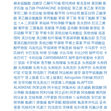
糖多硫酸酯
戊糖苷
己酮可可碱
喷托维林
哌克昔林
紫苏酮
哌
罗匹隆
奋乃静
PHARACINE
非那吡啶
苯乙肼
苯乙胺
苯茚胺
苯茚二酮
非尼拉敏
吩噻嗪
酚苄明
分特拉明
酚妥拉明
乙酸苯
酯
苯乙酰谷氨酰胺
苯丙氨酸
苯胺
苯丁胺
苯基丁氮酮
苯丁酸
盐
1,4-二异腈苯
苯福林
甲羟孕酮
甲氟喹
美夫西特
巨豆三烯
酮
葡甲胺
三聚氰胺
美哌隆
甲萘醌
孟布酮
薄荷酮
哌替啶
美
芬诺酮
甲苯丁胺
甲哌卡因
美吡拉敏马来酸盐
美喹他嗪
巯基
嘌呤
美沙拉敏
美沙酮
松叶菊碱
甲基磺草酮
氰氟虫腙
安乃近
重酒石酸间羟胺
美他沙酮
甲康唑
甲烯土霉素
甲烷
甲磺酸盐
醋甲唑胺
乌洛托品
甲巯咪唑
甲氧普林
辣椒平
卡马西平
卡巴
匹林钙
卡巴克络
咔唑
甘珀酸
卡比马唑
卡比沙明
羧甲司坦
卡
依巴司丁
卡利拉嗪
CARISBAMATE
羧甲基纤维素钠
卡莫司
汀
肌肽
卡罗维林
香芹酮
头孢噻嗪
头孢孟多
头孢硫脒
头孢西
酮
头孢哌酮
头孢卡品
头孢吡肟
头孢克肟
头孢甲肟
头孢美唑
吖啶
吖啶黄
阿伐斯汀
丙烯腈
阿达帕林
腺苷
腺苷甲硫氨酸
阿
地芬宁
肾上腺素
D,L-肾上腺素红
Adrogolide
印枳碱
阿伏巴
唑
安哥司酮
阿戈美拉汀
阿霍烯
L-丙氨酸
ALAPTIDE
ALASKENE
阿苯达唑
阿卡他定
阿氯米松
涕灭威砜
醛固酮
阿
尔孕酮
海藻酸钠
阿利马嗪
阿立必利
阿罗糖
阿洛酮糖
烯丙胺
阿法多龙
交链孢烯
六甲蜜胺
阿尔维林
1-金刚烷胺
安巴腙
胺
唑草酮
氨磷汀
脒氯嗪
氨甲萘醌
醋胺硝唑
氨基苯并托品
妥布
霉素
托格列净
托麦汀
托伐普坦
苦楝素
拓扑替康
托氟沙星
曲