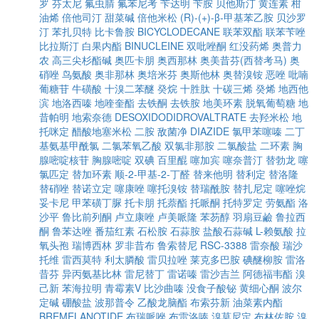
罗
芬太尼
氟虫腈
氟苯尼考
苄达明
苄胺
贝他斯汀
黄连素
柑
油烯
倍他司汀
甜菜碱
倍他米松
(R)-(+)-β-甲基苯乙胺
贝沙罗
汀
苯扎贝特
比卡鲁胺
BICYCLODECANE
联苯双酯
联苯苄唑
比拉斯汀
白果内酯
BINUCLEINE
双吡唑酮
红没药烯
奥普力
农
高三尖杉酯碱
奥匹卡朋
奥西那林
奥美昔芬(西替考马)
奥
硝唑
鸟氨酸
奥非那林
奥培米芬
奥斯他林
奥替溴铵
恶唑
吡喃
葡糖苷
牛磺酸
十溴二苯醚
癸烷
十胜肽
十碳三烯
癸烯
地西他
滨
地洛西嗪
地喹奎酯
去铁酮
去铁胺
地美环素
脱氧葡萄糖
地
昔帕明
地索奈德
DESOXIDODIDROVALTRATE
去羟米松
地
托咪定
醋酸地塞米松
二胺
敌菌净
DIAZIDE
氯甲苯噻嗪
二丁
基氨基甲酰氯
二氯苯氧乙酸
双氯非那胺
二氯酸盐
二环素
胸
腺嘧啶核苷
胸腺嘧啶
双碘
百里醌
噻加宾
噻奈普汀
替勃龙
噻
氯匹定
替加环素
顺-2-甲基-2-丁醛
替来他明
替利定
替洛隆
替硝唑
替诺立定
噻康唑
噻托溴铵
替瑞酰胺
替扎尼定
噻唑烷
妥卡尼
甲苯磺丁脲
托卡朋
托萘酯
托哌酮
托特罗定
劳氨酯
洛
沙平
鲁比前列酮
卢立康唑
卢美哌隆
苯芴醇
羽扇豆鹼
鲁拉西
酮
鲁苯达唑
番茄红素
石松胺
石蒜胺
盐酸石蒜碱
L-赖氨酸
拉
氧头孢
瑞博西林
罗非昔布
鲁索替尼
RSC-3388
雷奈酸
瑞沙
托维
雷西莫特
利太膦酸
雷贝拉唑
莱克多巴胺
碘醚柳胺
雷洛
昔芬
异丙氨基比林
雷尼替丁
雷诺嗪
雷沙吉兰
阿德福韦酯
溴
己新
苯海拉明
青霉素V
比沙曲嗪
没食子酸铋
黄细心酮
波尔
定碱
硼酸盐
波那普令
乙酸龙脑酯
布索芬新
油菜素内酯
BREMELANOTIDE
布瑞哌唑
布雷洛嗪
溴莫尼定
布林佐胺
溴