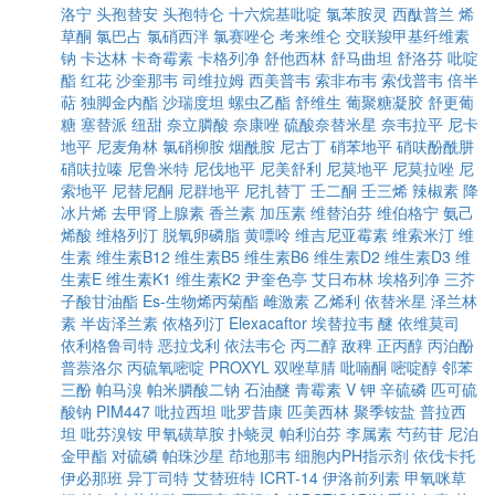
洛宁
头孢替安
头孢特仑
十六烷基吡啶
氯苯胺灵
西酞普兰
烯
草酮
氯巴占
氯硝西泮
氯赛唑仑
考来维仑
交联羧甲基纤维素
钠
卡达林
卡奇霉素
卡格列净
舒他西林
舒马曲坦
舒洛芬
吡啶
酯
红花
沙奎那韦
司维拉姆
西美普韦
索非布韦
索伐普韦
倍半
萜
独脚金内酯
沙瑞度坦
螺虫乙酯
舒维生
葡聚糖凝胶
舒更葡
糖
塞替派
纽甜
奈立膦酸
奈康唑
硫酸奈替米星
奈韦拉平
尼卡
地平
尼麦角林
氯硝柳胺
烟酰胺
尼古丁
硝苯地平
硝呋酚酰肼
硝呋拉嗪
尼鲁米特
尼伐地平
尼美舒利
尼莫地平
尼莫拉唑
尼
索地平
尼替尼酮
尼群地平
尼扎替丁
壬二酮
壬三烯
辣椒素
降
冰片烯
去甲肾上腺素
香兰素
加压素
维替泊芬
维伯格宁
氨己
烯酸
维格列汀
脱氧卵磷脂
黄嘌呤
维吉尼亚霉素
维索米汀
维
生素
维生素B12
维生素B5
维生素B6
维生素D2
维生素D3
维
生素E
维生素K1
维生素K2
尹奎色亭
艾日布林
埃格列净
三芥
子酸甘油酯
Es-生物烯丙菊酯
雌激素
乙烯利
依替米星
泽兰林
素
半齿泽兰素
依格列汀
Elexacaftor
埃替拉韦
醚
依维莫司
依利格鲁司特
恶拉戈利
依法韦仑
丙二醇
敌稗
正丙醇
丙泊酚
普萘洛尔
丙硫氧嘧啶
PROXYL
双唑草腈
吡喃酮
嘧啶醇
邻苯
三酚
帕马溴
帕米膦酸二钠
石油醚
青霉素 V 钾
辛硫磷
匹可硫
酸钠
PIM447
吡拉西坦
吡罗昔康
匹美西林
聚季铵盐
普拉西
坦
吡芬溴铵
甲氧磺草胺
扑蛲灵
帕利泊芬
李属素
芍药苷
尼泊
金甲酯
对硫磷
帕珠沙星
茚地那韦
细胞内PH指示剂
依伐卡托
伊必那班
异丁司特
艾替班特
ICRT-14
伊洛前列素
甲氧咪草