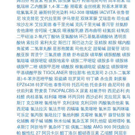
姆泊芬
橙皮素
橙皮甙
除虫脲
硫丹
羟基地奥司明
高车前素
组
氨瑞林
乙内酰脲
1,4-苯二酚
潮霉素
金丝桃素
羟基木犀草素
吡氟氯禾灵
赫斯特荧光染料
HU-308
噻螨酮
IACVITA
依鲁替
尼
埃克替尼
艾代拉里斯
伊马替尼
双咪苯脲
艾瑞昔布
茚虫威
埃沙左米
艾拉莫德
春千里光碱
克氏千里光碱
番泻苷
丝氨醇
舍他康唑
舍吲哚
七氟烷
唾液酸乳糖
西布曲明
硅氮烷
硅氧烷
二甲硅油
2-氧代丁酸钠
亚氯酸钠
环己基氨基磺酸钠
透明质
酸钠
索拉芬
索利夫定
斯巴汀
斯巴达力定
亚精胺
精胺
螺内酯
角鲨烯
二氢睾丸酮
星形孢菌素
司他夫定
甜菊碱
甜菊苷
琥珀
酰亚胺
胃溃宁
三氯蔗糖
蔗糖
舒布硫胺
磺草酮
磺胺醋酰
磺胺
氯哒嗪
磺胺嘧啶
磺胺地索辛
磺胺二甲嘧啶
磺胺多辛
磺胺林
磺胺甲二唑
磺胺甲恶唑
磺酰胺
柳氮磺吡啶
硫酸盐
磺胺噻唑
甲基磺酰甲胺
TIGOLANER
替拉那韦
他克莫司
2-(3,5-二氯苯
基)-6-苯并恶唑甲酸
双硫磷
坦罗莫司
特丁磷
杀虫畏
刺蒺藜
EPZ6438
特罗司他
泰鲁司特
托匹司他
托舍多特
曲尼司特
曲
伏前列素
野麦畏
TINOPALCBS-X
尿素
桂哌齐特
西尼必利
肉
桂醛
肉桂基氯
桂利嗪
噌啉
环丙贝特
西沙必利
克拉屈滨
氯马
斯汀
克立咪唑
氯维地平
克利溴铵
克利贝特
丙酸氯倍他索
氯
西尼嗪
氯法拉滨
氯法齐明
四螨嗪
氯美噻唑
氯米芬
氯丙咪嗪
可乐定
氯丙胺
氯吡拉汀
氯他利酮
克霉唑
氯氮平
腺苷钴胺
羧
化辅酶
椰子碱
辅酶
秋水仙碱
氮杂五苯
阿扎他啶
硫唑嘌呤
氮
卓斯汀
阿折地平
氮杂环丁烷
偶氮二羧酸
AMG 900
阿伐曲泊
帕
酸性红 27
阿贝卡尔
醋丁洛尔
醋硝香豆素
乙缩醛
阿屈非