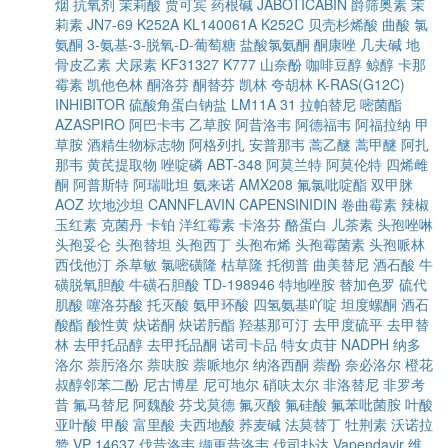
烟
抗氧剂
茉莉酸
贾可宾
药根碱
JABOTICABIN
爵筛奥素
茉
莉素
JN7-69
K252A
KL140061A
K252C
贝壳杉烯酸
曲酸
氯
氨酮
3-氨基-3-脱氧-D-葡萄糖
盐酸氯氨酮
酮康唑
几夫碱
地
骨皮乙素
犬尿素
KF31327
K777
山奈酚
咖啡豆醇
鲸醇
卡那
霉素
凯他色林
酮洛芬
酮替芬
凯林
夸胡林
K-RAS(G12C)
INHIBITOR
硫酸角蛋白钠盐
LM11A 31
拉帕替尼
嘧菌酯
AZASPIRO
阿巴卡韦
乙草胺
阿昔洛韦
阿德福韦
阿福拉纳
甲
草胺
酒精生物标志物
阿格列扎
安普那韦
蒿乙醚
蒿甲醚
阿扎
那韦
黄芪提取物
唑啶磷
ABT-348
阿莫兰特
阿莫伦特
四烯雌
酮
阿普斯特
阿瑞吡坦
氨来诺
AMX208
氟氯吡啶酯
双甲脒
AOZ
坎地沙坦
CANNFLAVIN
CAPENSINIDIN
卷曲霉素
辣椒
玉红素
克菌丹
卡铂
洋红霉素
卡洛芬
酪蛋白
儿茶素
头孢唑啉
头孢妥仑
头孢替坦
头孢西丁
头孢布烯
头孢霉菌素
头孢哌林
西伐他汀
杀草敏
氯嘧磺隆
枯草隆
托彻普
曲美替尼
酒石酸
牛
磺脱氧胆酸
牛磺石胆酸
TD-198946
特地唑胺
替加色罗
硫代
肌酸
噻洛芬酸
托灭酸
氨甲环酸
四氢氨基吖啶
坦度螺酮
酒石
酸酯
酸性黄
炔诺酮
炔诺肟酯
羟基那可汀
去甲度硫平
去甲替
林
去甲托品醇
去甲托品酮
诺司卡品
特女贞苷
NADPH
纳多
洛尔
萘肟洛尔
萘呋胺
萘哌地尔
纳洛西酮
萘酚
奈必洛尔
橙花
叔醇邻苯二酚
尼古博星
尼可地尔
硝呋太尔
非洛替尼
非罗考
昔
氟马替尼
阿魏酸
芬戈莫德
氟灭酸
氟硅酸
氟苯吡菌胺
叶酸
亚叶酸
甲酸
富里酸
夫西地酸
荞麦碱
法莫替丁
牡荆素
沃诺拉
赞
VP 14637
伐昔洛韦
缬更昔洛韦
伐司扑达
Vapendavir
维