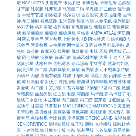
诺
BAY U9773
头孢氨苄
卡比多巴
卡博替尼
卡非佐米
乙醇酸
甘草酸
钆双胺
钆弗塞胺
钆塞酸二钠
半乳糖
加兰他敏
佳乐麝
香
神经节苷脂
加洛糖胺
格尔西明
吉西他滨
庚胺
吉哌隆
吉玛
烯
孕二烯酮
羟色胺酮
玉米黄酮
银杏内酯
人参皂甙
格列波脲
格列齐特
格列美脲
格列喹酮
葡乳醛酸盐
葡萄糖胺
葡萄糖庚
糖
氨基葡萄糖
葡萄糖
葡糖庚烷
草铵膦
AMPA
ATLA2
阿贝西
利
阿布罗替尼
阿卡替尼
七叶树皂苷B
阿法替尼
仙鹤草酚B
艾
乐替尼
阿美替尼
夫拉平度
两性霉素 B
阿昔替尼
醋氯芬酸
诱
惑红
氨芬酸
青蒿素C
松香酸
脱落酸
啶虫脒
乙酸
丙烯酸
己二
酸
阿仑膦酸
泛影酸
氨基己酸
氨基乙酰丙酸
大豆苷
达巴万星
达氟沙星
达格列净
达托霉素
达菲那新
柔红霉素
紫花前胡素
德拉沙星
庚二酸
高脯氨酸
吡哌酸
新戊酸
多元不饱和脂肪酸
丙磺舒
丙酸
原地衣硬酸
蝶酸
甲酸吡嗪
吡啶乙酸
丙酮酸
丹皮
甙
帕利哌酮
帕罗伐汀
泮托拉唑
罂粟碱
帕苯咪唑
帕吉维林
帕
罗曼明
丙二酸
甲芬那酸
甲基丙烯酸
甲磺酸
甲基丙二酸
微酸
米诺膦酸
丝裂酶酸
红曲酸
黏酸
霉酚酸
玛卡酰胺
马卡替丁
乳
酸镁二水合物
木兰花碱
丙二酸酯
丙二醛
麦芽糖
甘氨酸锰
马
尼地平
甘露糖
马普替林
MATURINONE
MATURONE
美登素
甲苯哒唑
美贝维林
美克洛嗪
甲氯芬酯
美托咪定
塞来昔布
赛
度替尼
色瑞替尼
考比替尼
库潘尼西
CRENOLANIB
克唑替尼
CENICRIVIROC
鹅脱氧胆酸
氯丁酸
胆酸
克拉维酸
硫酸粘菌
素
卡达唑胺
咖啡酰奎宁酸
辛酸
氨基甲酸
卡谷氨酸
鼠尾草酸