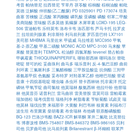
考昔
帕纳替尼
拉西替尼
苄草丹
茯苓酸
棕榈酸
棕榈油酸
帕吡
莫德
泛解酸
仲班酸(乙二酰脲)
PD 0325901
PD 173074
培美
曲塞
苦楝酸
正戊酸
苯丙酮酸
磷乳酸
亚磷酸
磷酸
邻苯二甲酸
美商陆酸
苦味酸
匹多莫德
虱螨脲
木犀草素
LOXO-195
LEQ-
506
雷迪帕韦
乐特莫韦
洛布卡韦
洛匹那韦
芦马卡托
拉罗皮
兰
拉坦前列腺素
利非斯特
利马前列素
罗匹昔巴特
LX7101
美司那
MHBMA
马里佐米
甲硫威
马拉维若
MCC950
甲氧
基-2-萘乙酸
甲基二磺酸
MONIC ACID
MPC-3100
马来酸
苹
果酸
替莫普利
TEMPOL
松油醇
四氯苯酚
tevenel
替占帕奈
甲砜霉素
THIOQUINAPIPERIFIL
噻吩那西林
噻吗洛尔
替吡
嘧啶
替可的松
妥曲珠利
曲马多
喘乐普利
反-4-氯巴豆醇
曲前
列环素
三氟哌利多
三氟醋柳酸
三甲胺盐酸盐
抗倒酯
三羟甲
基氨基甲烷
色氨酸
妥布特罗
对羟基苯乙醇
他唑巴坦酸
替诺
昔康
十四烷基吡啶
噻虫嗪
杀虫环
替卡西林钠
托非索洋
托定
磷钠
甲氧苄啶
曲司氯铵
他莫瑞林
酞氨西林
他拉卟吩
他替瑞
林
他莫昔芬
诺普利兰
雷马曲班
雷美替胺
雷莫司琼
雷帕霉素
瑞加德松
瑞考伐普坦
瑞格列净
树脂毒素
苄蚨菊酯
试卤灵
瑞
他莫林
瑞伐拉赞
来福那辛
大黄酸
利巴韦林
核黄素
利福布汀
波生坦
布里菌素
柴胡毒素
布舍瑞林
布他磷
联萘酚磷酸酯
BQ-123
巴洛沙韦酯
BAZ2-ICR
解草酮
苯并二氟吡
比克替拉
韦
博赛泼维
BMS-754807
BMS-846372
BMS-986165
贝利
司他
贝罗曲司他
比马前列素
Brilanestrant
β-环糊精
联苯芦