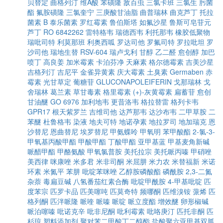
贝替定
曲格列汀
维A酸
苯磺隆
敌百虫
三氯卡班
三氯生
肟菌
酯
氟胺磺隆
三氯奎宁
三庚酸甘油脂
曲普瑞林
曲克芦丁
托拉
菌素 B
泰乐菌素
罗红霉素
鲁伯斯塔
如氟沙星
鲁斯可皂苷元
芦丁
RO 6842262
雷特格韦
瑞德西韦
利托那韦
橡胶低聚物
瑞吡司特
利莫那班
利奥西呱
罗达司他
罗氟司特
罗拉吡坦
罗
沙司他
瑞地生替
RSV-604
瑞卢戈利
甘醇
乙二醛
愈创醇
加巴
喷丁
高良姜
加米霉素
卡泊芬净
天麻素
格尔德霉素
吉美沙星
吉格列汀
吉尼平
金雀异黄素
庆大霉素
土臭素
Germaben
赤
霉素
光甘草定
葡糖苷
GLUCONAPOLEIFERIN
戈那瑞林
戈
舍瑞林
葛兰素
草甘毒素
格里霉素
(+)-灰黄霉素
扁蓄苷
愈创
甘油醚
GO 6976
加利地韦
更昔洛韦
格拉替雷
格列卡韦
GPR17
根天紫罗兰
吉维司他
达芦那韦
达沙布韦
二甲草胺
二
苯醚
杜鲁格韦
染液
地夫可特
地诺孕素
地拉罗司
地加瑞克
恩
沙替尼
恩曲替尼
埃罗替尼
甲氨蝶呤
甲氧明
苯甲酸酯
2-氯-3-
甲氧基丙酸甲酯
甲酸甲酯
丁酸甲酯
亚甲基蓝
甲基麦角新碱
哌醋甲酯
甲酪氨酸
甲氧氯普胺
美托拉宗
美托哌丙嗪
甲硝唑
美西律
咪康唑
米多君
米非司酮
米屈肼
米力农
米替福新
米诺
环素
米氮平
苯肼
吡啶苯咪唑
乙醇胺磷酸酯
磷酰胺
2,3-二氮
杂萘
毒扁豆碱
八氢番茄红素合酶
吡啶甲酰胺
4-甲基吡啶
匹
度苯宗
匹罗卡品
匹美噻吨
匹莫奇特
频哪酮
匹维溴铵
蒎烯
匹
格列酮
匹泮哌隆
哌喹
哌嗪
哌啶
哌立度酯
增效醚
卵形椒碱
哌泊噻嗪
吡诺克辛
吡非尼酮
吡利霉素
吡咯庚汀
匹托非酮
匹
杉琼
塑料添加剂
聚对苯二甲酸丁二醇酯
盐酸聚六亚甲基双胍