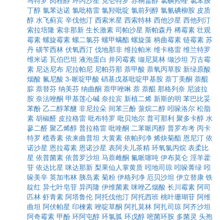
马特罗
肉桂醇
环丙沙星
克仑特罗
赤桐甾醇
氯碘羟喹
氯苯胺
丁醇
氯苯达诺
氯吡格雷
氯羟吡啶
氯前列醇
氯氰碘柳胺
皮质
醇
水飞蓟宾
辛伐他汀
西索米星
西索特林
西他沙星
西他列汀
索拉培隆
索非那新
生长激素
司帕沙星
斯帕森丹
稀霉素
壮观
霉素
螺旋霉素
螺二氯芬
螺甲螨酯
螺旋藻
柄曲霉素
链霉素
苏
丹
磺苄西林
伏氧西汀
伐地那非
维拉帕米
维卡格雷
维兰特罗
维米诺
瓦伯巴坦
液泡蛋白
井冈霉素
缬尼莫林
缬沙坦
万古霉
素
尼达尼布
尼拉帕尼
尼帕芬那
萘甲酸
萘氧丙草胺
新绿原酸
烟酸
氟尼酸
3-哌啶甲酸
硝基戊基吡啶甲基胺
萘丁美酮
萘醌
腙
萘替芬
纳美芬
纳曲酮
萘甲唑啉
萘
萘醌
那格列奈
尼波拉
胺
奈法唑酮
甲基莲心碱
奈拉宾
新植二烯
新斯的明
苯巴比妥
苯酚
乙二醇苯醚
非尼拉朵
间苯三酚
蒎烷二醇
吲哚洛尔
松脂
素
胡椒醛
皮拉格雷
吡布特罗
吡贝地尔
普可那利
聚多卡醇
水
蓼二醛
聚乙烯醇
普拉格雷
吡喹酮
二苯哌丙醇
普罗布考
丙卡
特罗
榄香素
依来曲普坦
大黄素
依帕列净
烯炔菊酯
恩尼汀
依
诺沙星
恩拉霉素
恩诺沙星
表阿夫儿茶精
环氧氯丙烷
表柔比
星
依普菌素
依普罗沙坦
马萘雌酮
氟哌噻吨
伊布莫仑
淫羊藿
苷
依达比星
咪达那新
梨果仙人掌黄质
吲地司琼
吲哚菁绿
吲
哚美辛
英加韦林
胰岛素
菊粉
伊格列净
厄贝沙坦
伊立替康
铁
靛红
异七叶皂苷
异丙隆
伊维菌素
咪唑乙烟酸
长川霉素
阿司
匹林
虾青素
阿塔鲁伦
阿托伐他汀
阿托西班
桃叶珊瑚苷
阿维
曲坦
阿伏帕星
印楝素
唑啶草酮
阿扎莫林
阿扎司琼
阿齐沙坦
阿奇霉素
甲酚
环阿屯醇
环氯胍
环戊醇
嘧菌环胺
多菌灵
头孢