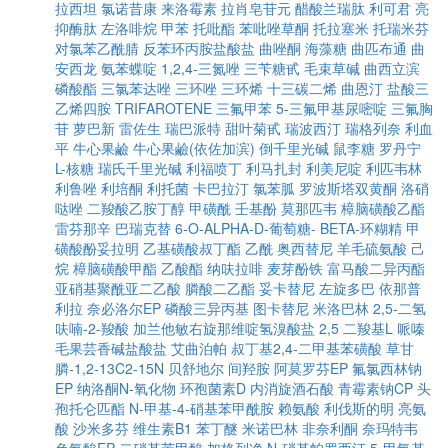
拉西坦
氯诺昔康
来洛霉素
拉肖皂苷元
醋酸兰瑞肽
利可君
亮
抑酶肽
左洛啡烷
甲苯
托吡酯
苯吡唑草酮
托拉塞米
托瑞米芬
对氯苯乙酰腈
反苯环丙胺盐酸盐
曲唑酮
海藻糖
曲匹布通
曲
安西龙
氨苯蝶啶
1,2,4-三氮唑
三苄糖甙
毛束草碱
曲西立滨
磷酸酯
三氯苯达唑
三环唑
三环烯
十三碳二烯
曲恩汀
盐酸三
乙烯四胺
TRIFAROTENE
三氟甲苯
5-三氟甲基尿嘧啶
三氟胸
苷
萝巴新
雷佐生
瑞巴派特
甜叶菊甙
瑞波西汀
瑞格列奈
利血
平
牛心果鹼
牛心果鹼(依佐加滨)
倒千里光碱
鼠李糖
罗丹宁
L-核糖
瑞氏千里光碱
利福喷丁
利马扎封
利美尼啶
利匹韦林
利鲁唑
利培酮
利托菌
卡巴拉汀
氯苯胍
罗波斯塔双黄酮
洛硝
哒唑
二羧酸乙胺丁醇
甲磺酰
壬基酚
莫那匹韦
樟脑磺酸乙酯
雷芬那辛
巴瑞克替
6-O-ALPHA-D-葡萄糖- BETA-环糊精
甲
磺酸酚妥拉明
乙基磺酸叔丁酯
乙酰
奥西替尼
羊毛硫氨酸
己
烷
樟脑磺酸甲酯
乙酸酯
纳呋拉啡
麦芽酚铁
富马酸二异丙酯
亚硝基聚酰亚二乙酸
膦酸二乙酯
妥卡替尼
左旋多巴
依那普
利拉
奈必洛尔EP
磷酸三异丙基
图卡替尼
米洛巴林
2,5-二氢
呋喃-2-羧酸
加兰他敏右旋那维啶氢溴酸盐
2,5 二羧基L 哌嗪
毛果芸香碱盐酸盐
艾曲泊帕
叔丁基2,4-二甲基苯磺酸
草甘
膦-1,2-13C2-15N
贝舒地尔
间羟胺
阿莫罗芬EP
氟氯西林钠
EP
纳洛酮N-氧化物
环孢菌素D
内消旋酒石酸
青霉素钠CP
头
孢托仑匹酯
N-甲基-4-硝基苯甲酰胺
赖氨酸
利伐斯的明
亮氨
酸
沙米多芬
维生素B1
苯丁醚
米诺巴林
非奈利酮
奈玛特韦