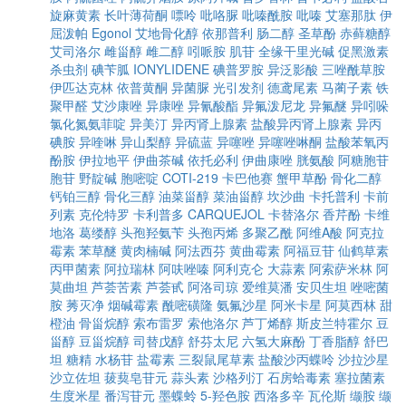
旋麻黄素
长叶薄荷酮
嘌呤
吡咯脲
吡嗪酰胺
吡嗪
艾塞那肽
伊
屈泼帕
Egonol
艾地骨化醇
依那普利
肠二醇
圣草酚
赤藓糖醇
艾司洛尔
雌甾醇
雌二醇
吲哌胺
肌苷
全缘干里光碱
促黑激素
杀虫剂
碘苄胍
IONYLIDENE
碘普罗胺
异泛影酸
三唑酰草胺
伊匹达克林
依普黄酮
异菌脲
光引发剂
德鸢尾素
马蔺子素
铁
聚甲醛
艾沙康唑
异康唑
异氰酸酯
异氟泼尼龙
异氟醚
异吲哚
氯化氮氨菲啶
异美汀
异丙肾上腺素
盐酸异丙肾上腺素
异丙
碘胺
异喹啉
异山梨醇
异硫蓝
异噻唑
异噻唑啉酮
盐酸苯氧丙
酚胺
伊拉地平
伊曲茶碱
依托必利
伊曲康唑
胱氨酸
阿糖胞苷
胞苷
野靛碱
胞嘧啶
COTI-219
卡巴他赛
蟹甲草酚
骨化二醇
钙铂三醇
骨化三醇
油菜甾醇
菜油甾醇
坎沙曲
卡托普利
卡前
列素
克伦特罗
卡利普多
CARQUEJOL
卡替洛尔
香芹酚
卡维
地洛
葛缕醇
头孢羟氨苄
头孢丙烯
多聚乙酰
阿维A酸
阿克拉
霉素
苯草醚
黄肉楠碱
阿法西芬
黄曲霉素
阿福豆苷
仙鹤草素
丙甲菌素
阿拉瑞林
阿呋唑嗪
阿利克仑
大蒜素
阿索萨米林
阿
莫曲坦
芦荟苦素
芦荟甙
阿洛司琼
爱维莫潘
安贝生坦
唑嘧菌
胺
莠灭净
烟碱霉素
酰嘧磺隆
氨氟沙星
阿米卡星
阿莫西林
甜
橙油
骨甾烷醇
索布雷罗
索他洛尔
芦丁烯醇
斯皮兰特霍尔
豆
甾醇
豆甾烷醇
司替戊醇
舒芬太尼
六氢大麻酚
丁香脂醇
舒巴
坦
糖精
水杨苷
盐霉素
三裂鼠尾草素
盐酸沙丙蝶呤
沙拉沙星
沙立佐坦
菝葜皂苷元
蒜头素
沙格列汀
石房蛤毒素
塞拉菌素
生度米星
番泻苷元
墨蝶蛉
5-羟色胺
西洛多辛
瓦伦斯
缬胺
缬