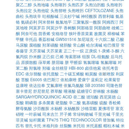
聚乙二醇
头孢地嗪
头孢噻肟
头孢匹罗
头孢泊肟酯
头孢喹肟
头孢拉定
头孢他啶
头孢替唑
头孢唑肟
CEFTOLOZANE
头孢
曲松
头孢呋辛
吐根酚碱
三尖杉宁碱
神经酰胺
西替利嗪
氨基
铬
氨磺必利
阿米替林
氨氯地平
三聚氰胺一酰胺
阿姆西汀
阿
莫地喹
阿莫罗芬
阿莫沙平
香树酮
阿那格雷
阿那曲唑
雄烯二
酮
阿奈可他
茴香烯
安格络苷
狭叶香茶菜素
敌菌灵
樟柳碱
苯
甲醚
辛托品
番荔枝碱
GW501516
加尼瑞克
十六烷二酸
己酸
马尿酸
腐植酸
羟苯磺酸
猪胆酸
常山酮
哈尔满碱
哈巴俄苷
常
春藤苷
天芥菜碱
天芥菜素
正二十一烷
正庚烷
1-庚烯-3-酮
六
氟丙烷
扑米酮
正己烷
己烯
海索那林
组胺
DL-组氨酸
后马托
品
原膜散酯
葎草烯
肼屈嗪
肼
甲醛腙
氢氯噻嗪
氢氟噻嗪
对
苯二酚
羟氯喹
羟嗪
金丝桃苷
HBI-800
卤倍他索
依托考昔
EDC
依尔替酸
依托度酸
二十碳五烯酸
帕莫酸
依哌唑胺
利尿
酸
苔酸
E6005
依巴斯汀
依柏康唑
爱康宁
蓝蓟定
松果菊苷
益康唑
依达拉奉
艾氟康唑
依氟鸟氨酸
SB 203580
司隆色替
塞卡替尼
舒尼替尼
莽草酸
唾液酸
硫糖苷C
舒林酸
水杨酸
SARGAHYDROQUINOIC ACID
癸二酸
琥珀酸
西尼莫德
山
梨酸
鞘磷脂
多杀菌素
硬脂酸
辛二酸
氨基磺酸
硫酸
香桧烯
酵母氨酸
沙芬酰胺
水杨醛
水杨酰胺
沙格雷酯
夏佛塔苷
塞克
硝唑
一叶萩碱
司来吉兰
芹子烯
常绿钩吻碱
千里光碱
千里光
菲灵碱
短杆菌素
TP475
THIQ
TECHNOCOLOR
替加氟
特拉
匹韦
替扎卡托
米格列奈
丝裂酶
米托坦
米托蒽醌
帽柱木碱
米