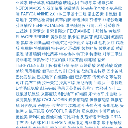
亚菌素
珠子草素
硝基呋喃
呋喃妥因
节球毒素
诺氟沙星
NOTOHAMOSIN
双苯氟脲
制霉菌素
N-硝基化合物
4-氨基吡
啶
FAPYGUANINE
2,6,10-三甲基十二烷
常山乙素
非氨酯
非
洛地平
芬苯达唑
葑酮
氟苯丙胺
非诺贝特
芬诺宁
非诺沙唑啉
芬哌酰胺
FENPROTALENE
维甲酰酚胺
芬司匹利
芬替康唑
二茂铁
非索罗定
非索非那定
FEXRAMINE
非那雄胺
黄烷酮
FLAVOPEREIRINE
黄酮哌酯
氟卡尼
氟尿苷
氟阿尼酮
氟酮磺
隆
氟康唑
塔斯品碱
牛磺罗定
他伐硼罗
紫杉碱
他扎罗汀
戊唑
醇
虫酰肼
特糠酯酮
特必夫定
环磺酮
替莫唑胺
替尼泊甙
替诺
尼唑
替普瑞酮
特比萘芬
特布他林
特丁津
特康唑
对苯二甲酸
特非那定
来氟米特
特立帕肽
特立齐酮
特硝唑
萜烯
TERRYLENE
叔丁胺
特索芬辛
睾酮
双炔诺酸
米酵菌酸
啶酰
菌胺
乳香脂酸
假马齿苋皂苷I
巴柳氮
盐酸班布特罗
巴米茶碱
巴比妥酸盐
巴尼地平
白僵菌内酯
巴多昔芬
倍氯米松
苯达莫
司汀
昆布二糖
拉米夫定
拉莫三嗪
拉尼西明
兰瑞肽
兰索拉唑
L-羊毛硫氨酸
刺乌头碱
毛果天芥菜碱
劳丹宁
六驳碱
N-十二
烷酰基肌氨酸
来那度胺
利比地平
纤精酮
乐卡地平
来曲唑
L-
叔亮氨酸
氰醇
CYCLAZOSIN
氟氯氰菊酯
氯氟氰菊酯
氯氰菊
酯
环丙氨嗪
杀螟丹
卡博特韦
坎格瑞洛
头孢克洛
头孢地尼
头
孢噻呋
氯灭鼠灵
CYSTOFUR
毒死蜱
显色底物
卡莫司他
头
孢他美
新利司他
西他司他
可比司他
头孢米诺
环吡酮
DBTA
丁布
匹凡西林
PLITIDEPSIN
纽莫康定
鬼臼毒素
聚甲酚磺醛