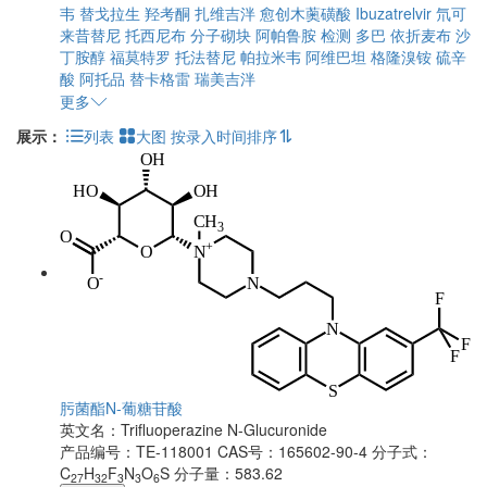
韦
替戈拉生
羟考酮
扎维吉泮
愈创木薁磺酸
Ibuzatrelvir
氘可
来昔替尼
托西尼布
分子砌块
阿帕鲁胺
检测
多巴
依折麦布
沙
丁胺醇
福莫特罗
托法替尼
帕拉米韦
阿维巴坦
格隆溴铵
硫辛
酸
阿托品
替卡格雷
瑞美吉泮
更多
展示：
列表
大图
按录入时间排序
肟菌酯N-葡糖苷酸
英文名：
Trifluoperazine N-Glucuronide
产品编号：TE-118001
CAS号：165602-90-4
分子式：
C
H
F
N
O
S
分子量：583.62
27
32
3
3
6