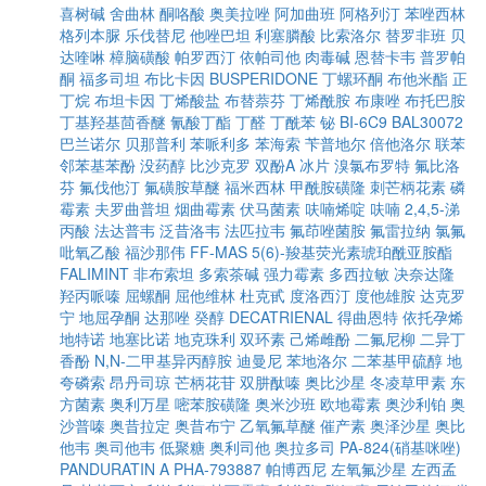
喜树碱
舍曲林
酮咯酸
奥美拉唑
阿加曲班
阿格列汀
苯唑西林
格列本脲
乐伐替尼
他唑巴坦
利塞膦酸
比索洛尔
替罗非班
贝
达喹啉
樟脑磺酸
帕罗西汀
依帕司他
肉毒碱
恩替卡韦
普罗帕
酮
福多司坦
布比卡因
BUSPERIDONE
丁螺环酮
布他米酯
正
丁烷
布坦卡因
丁烯酸盐
布替萘芬
丁烯酰胺
布康唑
布托巴胺
丁基羟基茴香醚
氰酸丁酯
丁醛
丁酰苯
铋
BI-6C9
BAL30072
巴兰诺尔
贝那普利
苯哌利多
苯海索
苄普地尔
倍他洛尔
联苯
邻苯基苯酚
没药醇
比沙克罗
双酚A
冰片
溴氯布罗特
氟比洛
芬
氟伐他汀
氟磺胺草醚
福米西林
甲酰胺磺隆
刺芒柄花素
磷
霉素
夫罗曲普坦
烟曲霉素
伏马菌素
呋喃烯啶
呋喃
2,4,5-涕
丙酸
法达普韦
泛昔洛韦
法匹拉韦
氟茚唑菌胺
氟雷拉纳
氯氟
吡氧乙酸
福沙那伟
FF-MAS
5(6)-羧基荧光素琥珀酰亚胺酯
FALIMINT
非布索坦
多索茶碱
强力霉素
多西拉敏
决奈达隆
羟丙哌嗪
屈螺酮
屈他维林
杜克甙
度洛西汀
度他雄胺
达克罗
宁
地屈孕酮
达那唑
癸醇
DECATRIENAL
得曲恩特
依托孕烯
地特诺
地塞比诺
地克珠利
双环素
己烯雌酚
二氟尼柳
二异丁
香酚
N,N-二甲基异丙醇胺
迪曼尼
苯地洛尔
二苯基甲硫醇
地
夸磷索
昂丹司琼
芒柄花苷
双肼酞嗪
奥比沙星
冬凌草甲素
东
方菌素
奥利万星
嘧苯胺磺隆
奥米沙班
欧地霉素
奥沙利铂
奥
沙普嗪
奥昔拉定
奥昔布宁
乙氧氟草醚
催产素
奥泽沙星
奥比
他韦
奥司他韦
低聚糖
奥利司他
奥拉多司
PA-824(硝基咪唑)
PANDURATIN A
PHA-793887
帕博西尼
左氧氟沙星
左西孟