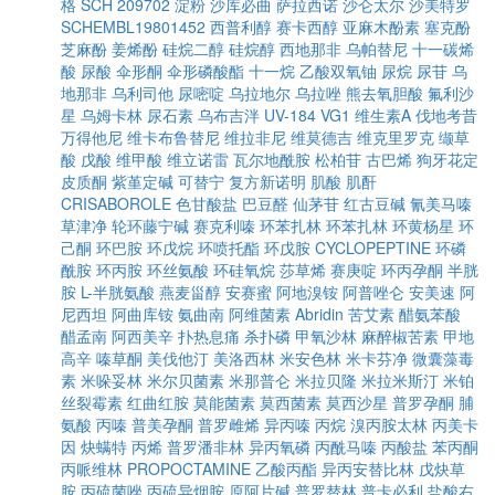
格
SCH 209702
淀粉
沙库必曲
萨拉西诺
沙仑太尔
沙美特罗
SCHEMBL19801452
西普利醇
赛卡西醇
亚麻木酚素
塞克酚
芝麻酚
姜烯酚
硅烷二醇
硅烷醇
西地那非
乌帕替尼
十一碳烯
酸
尿酸
伞形酮
伞形磷酸酯
十一烷
乙酸双氧铀
尿烷
尿苷
乌
地那非
乌利司他
尿嘧啶
乌拉地尔
乌拉唑
熊去氧胆酸
氟利沙
星
乌姆卡林
尿石素
乌布吉泮
UV-184
VG1
维生素A
伐地考昔
万得他尼
维卡布鲁替尼
维拉非尼
维莫德吉
维克里罗克
缬草
酸
戊酸
维甲酸
维立诺雷
瓦尔地酰胺
松柏苷
古巴烯
狗牙花定
皮质酮
紫堇定碱
可替宁
复方新诺明
肌酸
肌酐
CRISABOROLE
色甘酸盐
巴豆醛
仙茅苷
红古豆碱
氰美马嗪
草津净
轮环藤宁碱
赛克利嗪
环苯扎林
环苯扎林
环黄杨星
环
己酮
环巴胺
环戊烷
环喷托酯
环戊胺
CYCLOPEPTINE
环磷
酰胺
环丙胺
环丝氨酸
环硅氧烷
莎草烯
赛庚啶
环丙孕酮
半胱
胺
L-半胱氨酸
燕麦甾醇
安赛蜜
阿地溴铵
阿普唑仑
安美速
阿
尼西坦
阿曲库铵
氨曲南
阿维菌素
Abridin
苦艾素
醋氨苯酸
醋孟南
阿西美辛
扑热息痛
杀扑磷
甲氧沙林
麻醉椒苦素
甲地
高辛
嗪草酮
美伐他汀
美洛西林
米安色林
米卡芬净
微囊藻毒
素
米哚妥林
米尔贝菌素
米那普仑
米拉贝隆
米拉米斯汀
米铂
丝裂霉素
红曲红胺
莫能菌素
莫西菌素
莫西沙星
普罗孕酮
脯
氨酸
丙嗪
普美孕酮
普罗雌烯
异丙嗪
丙烷
溴丙胺太林
丙美卡
因
炔螨特
丙烯
普罗潘非林
异丙氧磷
丙酰马嗪
丙酸盐
苯丙酮
丙哌维林
PROPOCTAMINE
乙酸丙酯
异丙安替比林
戊炔草
胺
丙硫菌唑
丙硫异烟胺
原阿片碱
普罗替林
普卡必利
盐酸右