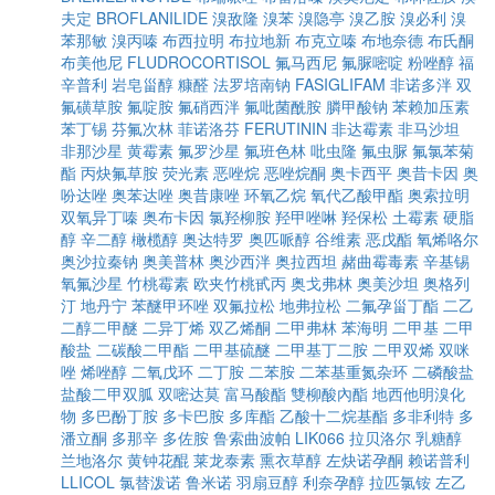
夫定
BROFLANILIDE
溴敌隆
溴苯
溴隐亭
溴乙胺
溴必利
溴
苯那敏
溴丙嗪
布西拉明
布拉地新
布克立嗪
布地奈德
布氏酮
布美他尼
FLUDROCORTISOL
氟马西尼
氟脲嘧啶
粉唑醇
福
辛普利
岩皂甾醇
糠醛
法罗培南钠
FASIGLIFAM
非诺多泮
双
氟磺草胺
氟啶胺
氟硝西泮
氟吡菌酰胺
膦甲酸钠
苯赖加压素
苯丁锡
芬氟次林
菲诺洛芬
FERUTININ
非达霉素
非马沙坦
非那沙星
黄霉素
氟罗沙星
氟班色林
吡虫隆
氟虫脲
氟氯苯菊
酯
丙炔氟草胺
荧光素
恶唑烷
恶唑烷酮
奥卡西平
奥昔卡因
奥
吩达唑
奥苯达唑
奥昔康唑
环氧乙烷
氧代乙酸甲酯
奥索拉明
双氧异丁嗪
奥布卡因
氯羟柳胺
羟甲唑啉
羟保松
土霉素
硬脂
醇
辛二醇
橄榄醇
奥达特罗
奥匹哌醇
谷维素
恶戊酯
氧烯咯尔
奥沙拉秦钠
奥美普林
奥沙西泮
奥拉西坦
赭曲霉毒素
辛基锡
氧氟沙星
竹桃霉素
欧夹竹桃甙丙
奥戈弗林
奥美沙坦
奥格列
汀
地丹宁
苯醚甲环唑
双氟拉松
地弗拉松
二氟孕甾丁酯
二乙
二醇二甲醚
二异丁烯
双乙烯酮
二甲弗林
苯海明
二甲基
二甲
酸盐
二碳酸二甲酯
二甲基硫醚
二甲基丁二胺
二甲双烯
双咪
唑
烯唑醇
二氧戊环
二丁胺
二苯胺
二苯基重氮杂环
二磷酸盐
盐酸二甲双胍
双嘧达莫
富马酸酯
雙柳酸內酯
地西他明溴化
物
多巴酚丁胺
多卡巴胺
多库酯
乙酸十二烷基酯
多非利特
多
潘立酮
多那辛
多佐胺
鲁索曲波帕
LIK066
拉贝洛尔
乳糖醇
兰地洛尔
黄钟花醌
莱龙泰素
熏衣草醇
左炔诺孕酮
赖诺普利
LLICOL
氯替泼诺
鲁米诺
羽扇豆醇
利奈孕醇
拉匹氯铵
左乙