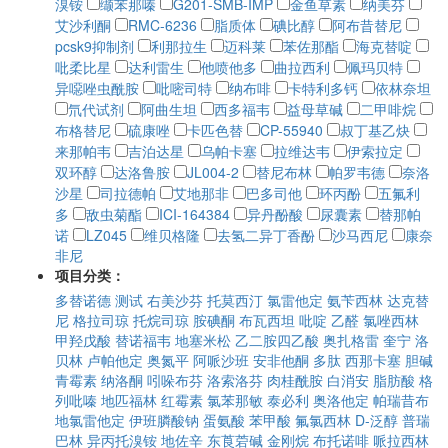
溴铵
缬苯那嗪
G201-SMB-IMP
金鱼草素
纳美芬
艾沙利酮
RMC-6236
脂质体
碘比醇
阿布昔替尼
pcsk9抑制剂
利那拉生
迈科莱
苯佐那酯
海克替啶
吡柔比星
达利雷生
他喷他多
曲拉西利
佩玛贝特
异噁唑虫酰胺
吡嘧司特
纳布啡
卡特利多钙
依林奈坦
氘代试剂
阿曲生坦
西多福韦
益母草碱
二甲啡烷
布格替尼
硫康唑
卡匹色替
CP-55940
叔丁基乙炔
来那帕韦
吉泊达星
乌帕卡塞
拉维达韦
伊索拉定
双环醇
达洛鲁胺
JL004-2
替尼布林
帕罗韦德
奈洛
沙星
司拉德帕
艾地那非
巴多司他
环丙酚
五氟利
多
敌虫菊酯
ICI-164384
异丹酚酸
尿囊素
替那帕
诺
LZ045
维贝格隆
去氢二异丁香酚
沙马西尼
康奈
非尼
项目分类：
多替诺德
测试
右美沙芬
托莫西汀
氯雷他定
氨苄西林
达克替
尼
格拉司琼
托烷司琼
胺碘酮
布瓦西坦
吡啶
乙醛
氯唑西林
甲羟戊酸
替诺福韦
地塞米松
乙二胺四乙酸
奥扎格雷
奎宁
洛
贝林
卢帕他定
奥氮平
阿哌沙班
安非他酮
多肽
西那卡塞
胆碱
青霉素
纳洛酮
吲哚布芬
洛索洛芬
肉桂酰胺
白消安
脂肪酸
格
列吡嗪
地匹福林
红霉素
氯苯那敏
泰必利
奥洛他定
帕瑞昔布
地氯雷他定
伊班膦酸钠
蛋氨酸
苯甲酸
氟氯西林
D-泛醇
普瑞
巴林
异丙托溴铵
地佐辛
东莨菪碱
金刚烷
布托诺啡
哌拉西林