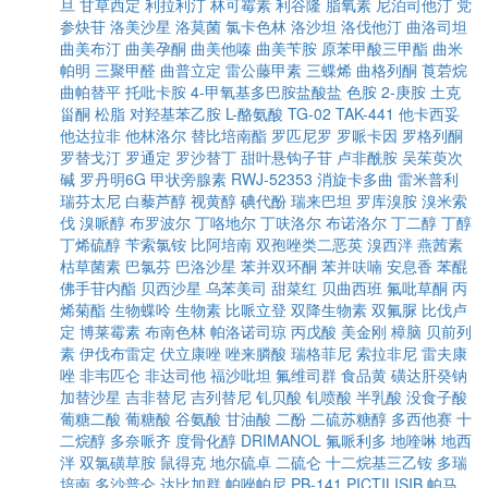
旦
甘草西定
利拉利汀
林可霉素
利谷隆
脂氧素
尼泊司他汀
党
参炔苷
洛美沙星
洛莫菌
氯卡色林
洛沙坦
洛伐他汀
曲洛司坦
曲美布汀
曲美孕酮
曲美他嗪
曲美苄胺
原苯甲酸三甲酯
曲米
帕明
三聚甲醛
曲普立定
雷公藤甲素
三蝶烯
曲格列酮
莨菪烷
曲帕替平
托吡卡胺
4-甲氧基多巴胺盐酸盐
色胺
2-庚胺
土克
甾酮
松脂
对羟基苯乙胺
L-酪氨酸
TG-02
TAK-441
他卡西妥
他达拉非
他林洛尔
替比培南酯
罗匹尼罗
罗哌卡因
罗格列酮
罗替戈汀
罗通定
罗沙替丁
甜叶悬钩子苷
卢非酰胺
吴茱萸次
碱
罗丹明6G
甲状旁腺素
RWJ-52353
消旋卡多曲
雷米普利
瑞芬太尼
白藜芦醇
视黄醇
碘代酚
瑞来巴坦
罗库溴胺
溴米索
伐
溴哌醇
布罗波尔
丁咯地尔
丁呋洛尔
布诺洛尔
丁二醇
丁醇
丁烯硫醇
苄索氯铵
比阿培南
双孢唑类二恶英
溴西泮
燕茜素
枯草菌素
巴氯芬
巴洛沙星
苯并双环酮
苯并呋喃
安息香
苯醌
佛手苷内酯
贝西沙星
乌苯美司
甜菜红
贝曲西班
氟吡草酮
丙
烯菊酯
生物蝶呤
生物素
比哌立登
双降生物素
双氟脲
比伐卢
定
博莱霉素
布南色林
帕洛诺司琼
丙戊酸
美金刚
樟脑
贝前列
素
伊伐布雷定
伏立康唑
唑来膦酸
瑞格菲尼
索拉非尼
雷夫康
唑
非韦匹仑
非达司他
福沙吡坦
氟维司群
食品黄
磺达肝癸钠
加替沙星
吉非替尼
吉列替尼
钆贝酸
钆喷酸
半乳酸
没食子酸
葡糖二酸
葡糖酸
谷氨酸
甘油酸
二酚
二硫苏糖醇
多西他赛
十
二烷醇
多奈哌齐
度骨化醇
DRIMANOL
氟哌利多
地喹啉
地西
泮
双氯磺草胺
鼠得克
地尔硫卓
二硫仑
十二烷基三乙铵
多瑞
培南
多沙普仑
达比加群
帕唑帕尼
PB-141
PICTILISIB
帕马