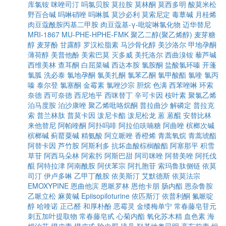
库氯铵
咪唑司汀
吗氯贝胺
莫拉胺
莫林酮
莫西多明
酸莫米松
野百合碱
吗啉硝唑
吗啉胍
莫沙必利
莫索尼定
毒蕈碱
月桂烯
肉豆蔻酰胺丙基二甲胺
肉豆蔻基-γ-吡啶啉氯化物
迈华替尼
MRI-1867
MU-PHE-HPHE-FMK
聚乙二醇(聚乙烯醇)
麦芽糖
醇
麦芽酚
甘露醇
罗汉松脂素
马沙骨化醇
美沙洛尔
甲地孕酮
薄荷醇
美普他酚
美索巴莫
灭多威
美托洛尔
西曲溴铵
藜芦碱
西维美林
查耳酮
白屈菜碱
西达本胺
氯胺酮
盐酸氯环嗪
开蓬
氯胍
洗必泰
氯地孕酮
氯美扎酮
氯苯乙酮
氯甲酸酯
氯喹
氯丙
嗪
泰尔登
氯塞酮
金霉素
氯唑沙宗
胆烷
色满
西苯唑啉
环索
奈德
西可奈德
西尼地平
西咪替丁
辛可卡因
桉叶素
聚氯乙烯
泊马度胺
泊沙康唑
聚乙烯吡咯烷酮
普拉曲沙
解磷定
普拉克
索
普兰林肽
普莫卡因
泼尼卡酯
泼尼松龙
蒽
蒽醌
安替比林
来他替尼
阿帕喹酮
阿扑吗啡
阿拉伯呋喃糖
阿曲唑
槟榔次碱
槟榔碱
蓟罂粟碱
精氨酸
阿立哌唑
香橙烯
青蒿氧烷
青蒿琥酯
阿替卡因
芦竹胺
阿斯利多
抗坏血酸棕榈酸酯
阿塞那平
积雪
草苷
阿西马朵林
阿索肟
阿斯巴甜
阿司咪唑
阿替美唑
阿托伐
醌
阿特拉津
阿南酰胺
阿伏苯宗
阿扎胞苷
索玛鲁肽侧链
依莫
司汀
伊卢多啉
乙甲丁酰胺
依美斯汀
艾默德斯
依莫法宗
EMOXYPINE
恩曲他滨
恩哌罗林
恩他卡朋
肠内酯
恩杂鲁胺
乙哌立松
麻黄碱
Epiisopiloturine
依匹斯汀
依普利酮
氟哌啶
醇
哈喹诺
正己醛
和厚朴酚
恶霉灵
金缕梅单宁
常春藤皂苷元
刺五加叶提取物
常春藤皂甙
心菊内酯
氧化苏木精
血色素
海