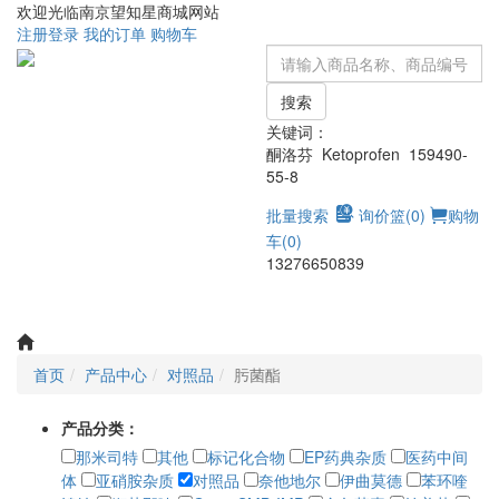
欢迎光临南京望知星商城网站
注册
登录
我的订单
购物车
搜索
关键词：
酮洛芬 Ketoprofen 159490-
55-8
批量搜索
询价篮(
0
)
购物
车(
0
)
13276650839
Toggle
navigati
首页
产品中心
对照品
肟菌酯
产品分类：
那米司特
其他
标记化合物
EP药典杂质
医药中间
体
亚硝胺杂质
对照品
奈他地尔
伊曲莫德
苯环喹