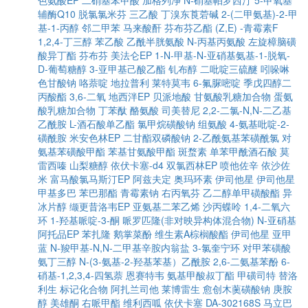
色氨酸EP
二硝基苯甲酸
加格列净
N-硝基帕罗西汀
5-甲氧基
辅酶Q10
脱氯氯米芬
三乙酸
丁溴东莨菪碱
2-(二甲氨基)-2-甲
基-1-丙醇
邻二甲苯
马来酸酐
芬布芬乙酯
(Z,E) -青霉素F
1,2,4-丁三醇
苯乙酸
乙酰半胱氨酸
N-丙基丙氨酸
左旋樟脑磺
酸异丁酯
芬布芬
美法仑EP
1-N-甲基-N-亚硝基氨基-1-脱氧-
D-葡萄糖醇
3-亚甲基己酸乙酯
钆布醇
二吡啶三硫醚
吲哚啉
色甘酸钠
咯萘啶
地拉普利
莱特莫韦
6-氟脲嘧啶
季戊四醇二
丙酸酯
3,6-二氧
地西泮EP
贝派地酸
甘氨酸乳糖加合物
蛋氨
酸乳糖加合物
丁苯酞
酪氨酸
司美替尼
2,2-二氯-N,N-二乙基
乙酰胺
L-酒石酸单乙酯
氯甲烷磺酸钠
组氨酸
4-氨基吡啶-2-
磺酰胺
米安色林EP
二甘酯双磷酸钠
2-乙酰氨基苯磺酰氯
对
氨基苯磺酸甲酯
苯基甘氨酸甲酯
斑蝥素
单苯甲酰酒石酸
莫
雷西嗪
山梨糖醇
依伏卡塞-d4
双氯西林EP
喷他佐辛
依沙佐
米
富马酸氯马斯汀EP
阿兹夫定
奥玛环素
伊司他星
伊司他星
甲基多巴
苯巴那酯
青霉素钠
右丙氧芬
乙二醇单甲磺酸酯
异
冰片醇
缬更昔洛韦EP
亚氨基二苯乙烯
沙丙蝶呤
1,4-二氧六
环
1-羟基哌啶-3-酮
哌罗匹隆(非对映异构体混合物)
N-亚硝基
阿托品EP
苯扎隆
鹅掌菜酚
维生素A棕榈酸酯
伊司他星
亚甲
蓝
N-羧甲基-N,N-二甲基辛胺内翁盐
3-氯奎宁环
对甲苯磺酸
氨丁三醇
N-(3-氨基-2-羟基苯基）乙酰胺
2,6-二氨基苯酚
6-
硝基-1,2,3,4-四氢萘
恩赛特韦
氨基甲酸叔丁酯
甲磺司特
替洛
利生
标记化合物
阿扎兰司他
莱博雷生
愈创木薁磺酸钠
庚胺
醇
美雄酮
右哌甲酯
维利西呱
依伏卡塞
DA-302168S
马立巴