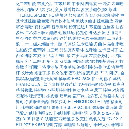
化二苯甲酰
苯扎托品
丁苯那嗪
丁卡因
四环素
十四烷
四氢喹
唑啉
汉防己甲素
沙利度胺
茶香螺烷
多索茶碱杂质3
茶碱
THERMOSPERMINE
噻菌灵
盐酸硫胺素
硫化环戊烷
噻唑
甲
基苯基硫醚
硫色素
硫代秋水仙碱
硫秋水仙苷
硫氰酸盐
四氢
噻吩
噻吩
硫利达嗪
替沃噻吨
松齐拉敏
L-苏氨酸
血栓素
屈西
多巴
二乙烯三胺五醋酸
达拉非尼
伦扎必利
达沙替尼
迪纳西
里布
多维替尼
双氯芬酸
达普他
迪拉马尼
去氧胆酸
二氢肉桂
酸
二十二碳六烯酸
十二酸
海藻酸
达卡巴嗪
丹曲林
达帕康唑
达泊西汀
氨苯砜
白三烯
醋酸亮丙瑞林
左咪唑
左卡巴司丁
左
西替利嗪
左旋-5-甲基四氢叶酸
左美吗嗪
左旋舒必利
L-甲状
腺素
利可二酮
利多卡因
双戊烯
利那洛肽
亚油酰基肉碱
利拉
鲁肽
利托西汀
洛度沙胺
黑麦草碱
洛美利嗪
洛美他派
洛莫司
汀
长叶烯
洛哌丁胺
哌仑他韦
普乐沙福
残杀威
PTP抑制剂
全
氟烷基磺酸盐
吡美莫司
哌草磷
PROTACS
帕比司他
百草枯
PRALICIGUAT
普仑司特
帕多芦诺
氯甲喹啉酸
喹硫平
喹高利
特
喹酰胺
喹唑啉
4-羟基喹唑啉
喹法米特
奎尼丁
喹啉
对苯醌
喹喔啉
喹那普利
槲皮素
喹氧灵
盖草灵
拉多替尼
瑞格非尼
扎
鲁司特
氟胺氰菊酯
氟伏沙明
FOENICULOSIDE
甲醛
福美司
坦
伐虫脒
磷酸肌酐
果糖
FRULLANOLIDE
果糖嗪
富瓦烯
富
马酸盐
呋喃他酮
2(5H)-呋喃酮
呋喃唑酮
呋塞米
2-(2-呋喃
基)-3-(5-硝基-2-呋喃基)丙烯酰胺
敌克松
氟氧头孢
FG-2216
FTI-277
FK-565
镰叶芹醇
里哪醇
法舒地尔
非班太尔
非诺特