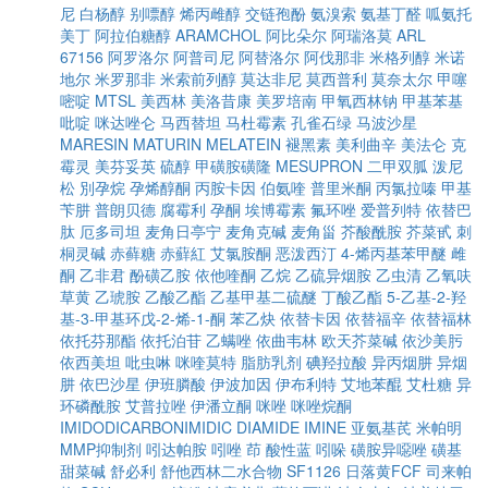
尼
白杨醇
别嘌醇
烯丙雌醇
交链孢酚
氨溴索
氨基丁醛
呱氨托
美丁
阿拉伯糖醇
ARAMCHOL
阿比朵尔
阿瑞洛莫
ARL
67156
阿罗洛尔
阿普司尼
阿替洛尔
阿伐那非
米格列醇
米诺
地尔
米罗那非
米索前列醇
莫达非尼
莫西普利
莫奈太尔
甲噻
嘧啶
MTSL
美西林
美洛昔康
美罗培南
甲氧西林钠
甲基苯基
吡啶
咪达唑仑
马西替坦
马杜霉素
孔雀石绿
马波沙星
MARESIN
MATURIN
MELATEIN
褪黑素
美利曲辛
美法仑
克
霉灵
美芬妥英
硫醇
甲磺胺磺隆
MESUPRON
二甲双胍
泼尼
松
別孕烷
孕烯醇酮
丙胺卡因
伯氨喹
普里米酮
丙氯拉嗪
甲基
苄肼
普朗贝德
腐霉利
孕酮
埃博霉素
氟环唑
爱普列特
依替巴
肽
厄多司坦
麦角日亭宁
麦角克碱
麦角甾
芥酸酰胺
芥菜甙
刺
桐灵碱
赤藓糖
赤蘚紅
艾氯胺酮
恶泼西汀
4-烯丙基苯甲醚
雌
酮
乙非君
酚磺乙胺
依他喹酮
乙烷
乙硫异烟胺
乙虫清
乙氧呋
草黄
乙琥胺
乙酸乙酯
乙基甲基二硫醚
丁酸乙酯
5-乙基-2-羟
基-3-甲基环戊-2-烯-1-酮
苯乙炔
依替卡因
依替福辛
依替福林
依托芬那酯
依托泊苷
乙螨唑
依曲韦林
欧天芥菜碱
依沙美肟
依西美坦
吡虫啉
咪喹莫特
脂肪乳剂
碘羟拉酸
异丙烟肼
异烟
肼
依巴沙星
伊班膦酸
伊波加因
伊布利特
艾地苯醌
艾杜糖
异
环磷酰胺
艾普拉唑
伊潘立酮
咪唑
咪唑烷酮
IMIDODICARBONIMIDIC DIAMIDE
IMINE
亚氨基芪
米帕明
MMP抑制剂
吲达帕胺
吲唑
茚
酸性蓝
吲哚
磺胺异噁唑
磺基
甜菜碱
舒必利
舒他西林二水合物
SF1126
日落黄FCF
司来帕