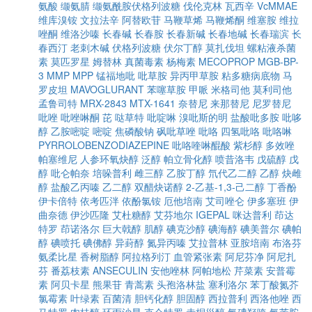
氨酸
缬氨腈
缬氨酰胺伏格列波糖
伐伦克林
瓦西辛
VcMMAE
维库溴铵
文拉法辛
阿替欧苷
马鞭草烯
马鞭烯酮
维塞胺
维拉
唑酮
维洛沙嗪
长春碱
长春胺
长春新碱
长春地碱
长春瑞滨
长
春西汀
老刺木碱
伏格列波糖
伏尔丁醇
莫扎伐坦
螺粘液杀菌
素
莫匹罗星
姆替林
真菌毒素
杨梅素
MECOPROP
MGB-BP-
3
MMP
MPP
锰福地吡
吡草胺
异丙甲草胺
粘多糖病底物
马
罗皮坦
MAVOGLURANT
苯噻草胺
甲哌
米格司他
莫利司他
孟鲁司特
MRX-2843
MTX-1641
奈替尼
来那替尼
尼罗替尼
吡唑
吡唑啉酮
芘
哒草特
吡啶啉
溴吡斯的明
盐酸吡多胺
吡哆
醇
乙胺嘧啶
嘧啶
焦磷酸钠
砜吡草唑
吡咯
四氢吡咯
吡咯啉
PYRROLOBENZODIAZEPINE
吡咯喹啉醌酸
紫杉醇
多效唑
帕塞维尼
人参环氧炔醇
泛醇
帕立骨化醇
喷昔洛韦
戊硫醇
戊
醇
吡仑帕奈
培哚普利
雌三醇
乙胺丁醇
氘代乙二醇
乙醇
炔雌
醇
盐酸乙丙嗪
乙二醇
双醋炔诺醇
2-乙基-1,3-己二醇
丁香酚
伊卡倍特
依考匹泮
依酚氯铵
厄他培南
艾司唑仑
伊多塞班
伊
曲奈德
伊沙匹隆
艾杜糖醇
艾芬地尔
IGEPAL
咪达普利
茚达
特罗
茚诺洛尔
巨大戟醇
肌醇
碘克沙醇
碘海醇
碘美普尔
碘帕
醇
碘喷托
碘佛醇
异葑醇
氮异丙嗪
艾拉普林
亚胺培南
布洛芬
氨柔比星
香树脂醇
阿拉格列汀
血管紧张素
阿尼芬净
阿尼扎
芬
番荔枝素
ANSECULIN
安他唑林
阿帕地松
芹菜素
安普霉
素
阿贝卡星
熊果苷
青蒿素
头孢洛林盐
塞利洛尔
苯丁酸氮芥
氯霉素
叶绿素
百菌清
胆钙化醇
胆固醇
西拉普利
西洛他唑
西