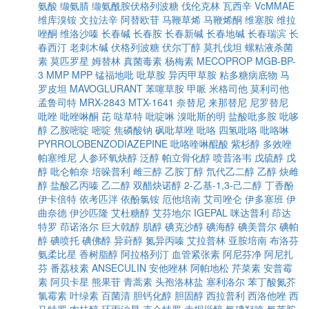
氨酸
缬氨腈
缬氨酰胺伏格列波糖
伐伦克林
瓦西辛
VcMMAE
维库溴铵
文拉法辛
阿替欧苷
马鞭草烯
马鞭烯酮
维塞胺
维拉
唑酮
维洛沙嗪
长春碱
长春胺
长春新碱
长春地碱
长春瑞滨
长
春西汀
老刺木碱
伏格列波糖
伏尔丁醇
莫扎伐坦
螺粘液杀菌
素
莫匹罗星
姆替林
真菌毒素
杨梅素
MECOPROP
MGB-BP-
3
MMP
MPP
锰福地吡
吡草胺
异丙甲草胺
粘多糖病底物
马
罗皮坦
MAVOGLURANT
苯噻草胺
甲哌
米格司他
莫利司他
孟鲁司特
MRX-2843
MTX-1641
奈替尼
来那替尼
尼罗替尼
吡唑
吡唑啉酮
芘
哒草特
吡啶啉
溴吡斯的明
盐酸吡多胺
吡哆
醇
乙胺嘧啶
嘧啶
焦磷酸钠
砜吡草唑
吡咯
四氢吡咯
吡咯啉
PYRROLOBENZODIAZEPINE
吡咯喹啉醌酸
紫杉醇
多效唑
帕塞维尼
人参环氧炔醇
泛醇
帕立骨化醇
喷昔洛韦
戊硫醇
戊
醇
吡仑帕奈
培哚普利
雌三醇
乙胺丁醇
氘代乙二醇
乙醇
炔雌
醇
盐酸乙丙嗪
乙二醇
双醋炔诺醇
2-乙基-1,3-己二醇
丁香酚
伊卡倍特
依考匹泮
依酚氯铵
厄他培南
艾司唑仑
伊多塞班
伊
曲奈德
伊沙匹隆
艾杜糖醇
艾芬地尔
IGEPAL
咪达普利
茚达
特罗
茚诺洛尔
巨大戟醇
肌醇
碘克沙醇
碘海醇
碘美普尔
碘帕
醇
碘喷托
碘佛醇
异葑醇
氮异丙嗪
艾拉普林
亚胺培南
布洛芬
氨柔比星
香树脂醇
阿拉格列汀
血管紧张素
阿尼芬净
阿尼扎
芬
番荔枝素
ANSECULIN
安他唑林
阿帕地松
芹菜素
安普霉
素
阿贝卡星
熊果苷
青蒿素
头孢洛林盐
塞利洛尔
苯丁酸氮芥
氯霉素
叶绿素
百菌清
胆钙化醇
胆固醇
西拉普利
西洛他唑
西