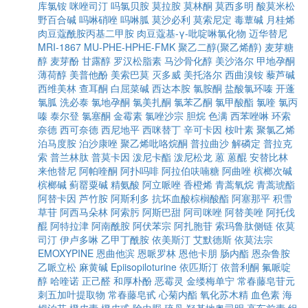
库氯铵
咪唑司汀
吗氯贝胺
莫拉胺
莫林酮
莫西多明
酸莫米松
野百合碱
吗啉硝唑
吗啉胍
莫沙必利
莫索尼定
毒蕈碱
月桂烯
肉豆蔻酰胺丙基二甲胺
肉豆蔻基-γ-吡啶啉氯化物
迈华替尼
MRI-1867
MU-PHE-HPHE-FMK
聚乙二醇(聚乙烯醇)
麦芽糖
醇
麦芽酚
甘露醇
罗汉松脂素
马沙骨化醇
美沙洛尔
甲地孕酮
薄荷醇
美普他酚
美索巴莫
灭多威
美托洛尔
西曲溴铵
藜芦碱
西维美林
查耳酮
白屈菜碱
西达本胺
氯胺酮
盐酸氯环嗪
开蓬
氯胍
洗必泰
氯地孕酮
氯美扎酮
氯苯乙酮
氯甲酸酯
氯喹
氯丙
嗪
泰尔登
氯塞酮
金霉素
氯唑沙宗
胆烷
色满
西苯唑啉
环索
奈德
西可奈德
西尼地平
西咪替丁
辛可卡因
桉叶素
聚氯乙烯
泊马度胺
泊沙康唑
聚乙烯吡咯烷酮
普拉曲沙
解磷定
普拉克
索
普兰林肽
普莫卡因
泼尼卡酯
泼尼松龙
蒽
蒽醌
安替比林
来他替尼
阿帕喹酮
阿扑吗啡
阿拉伯呋喃糖
阿曲唑
槟榔次碱
槟榔碱
蓟罂粟碱
精氨酸
阿立哌唑
香橙烯
青蒿氧烷
青蒿琥酯
阿替卡因
芦竹胺
阿斯利多
抗坏血酸棕榈酸酯
阿塞那平
积雪
草苷
阿西马朵林
阿索肟
阿斯巴甜
阿司咪唑
阿替美唑
阿托伐
醌
阿特拉津
阿南酰胺
阿伏苯宗
阿扎胞苷
索玛鲁肽侧链
依莫
司汀
伊卢多啉
乙甲丁酰胺
依美斯汀
艾默德斯
依莫法宗
EMOXYPINE
恩曲他滨
恩哌罗林
恩他卡朋
肠内酯
恩杂鲁胺
乙哌立松
麻黄碱
Epiisopiloturine
依匹斯汀
依普利酮
氟哌啶
醇
哈喹诺
正己醛
和厚朴酚
恶霉灵
金缕梅单宁
常春藤皂苷元
刺五加叶提取物
常春藤皂甙
心菊内酯
氧化苏木精
血色素
海