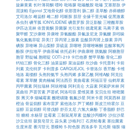
旋麻黄素
长叶薄荷酮
嘌呤
吡咯脲
吡嗪酰胺
吡嗪
艾塞那肽
伊
屈泼帕
Egonol
艾地骨化醇
依那普利
肠二醇
圣草酚
赤藓糖醇
艾司洛尔
雌甾醇
雌二醇
吲哌胺
肌苷
全缘干里光碱
促黑激素
杀虫剂
碘苄胍
IONYLIDENE
碘普罗胺
异泛影酸
三唑酰草胺
伊匹达克林
依普黄酮
异菌脲
光引发剂
德鸢尾素
马蔺子素
铁
聚甲醛
艾沙康唑
异康唑
异氰酸酯
异氟泼尼龙
异氟醚
异吲哚
氯化氮氨菲啶
异美汀
异丙肾上腺素
盐酸异丙肾上腺素
异丙
碘胺
异喹啉
异山梨醇
异硫蓝
异噻唑
异噻唑啉酮
盐酸苯氧丙
酚胺
伊拉地平
伊曲茶碱
依托必利
伊曲康唑
胱氨酸
阿糖胞苷
胞苷
野靛碱
胞嘧啶
COTI-219
卡巴他赛
蟹甲草酚
骨化二醇
钙铂三醇
骨化三醇
油菜甾醇
菜油甾醇
坎沙曲
卡托普利
卡前
列素
克伦特罗
卡利普多
CARQUEJOL
卡替洛尔
香芹酚
卡维
地洛
葛缕醇
头孢羟氨苄
头孢丙烯
多聚乙酰
阿维A酸
阿克拉
霉素
苯草醚
黄肉楠碱
阿法西芬
黄曲霉素
阿福豆苷
仙鹤草素
丙甲菌素
阿拉瑞林
阿呋唑嗪
阿利克仑
大蒜素
阿索萨米林
阿
莫曲坦
芦荟苦素
芦荟甙
阿洛司琼
爱维莫潘
安贝生坦
唑嘧菌
胺
莠灭净
烟碱霉素
酰嘧磺隆
氨氟沙星
阿米卡星
阿莫西林
甜
橙油
骨甾烷醇
索布雷罗
索他洛尔
芦丁烯醇
斯皮兰特霍尔
豆
甾醇
豆甾烷醇
司替戊醇
舒芬太尼
六氢大麻酚
丁香脂醇
舒巴
坦
糖精
水杨苷
盐霉素
三裂鼠尾草素
盐酸沙丙蝶呤
沙拉沙星
沙立佐坦
菝葜皂苷元
蒜头素
沙格列汀
石房蛤毒素
塞拉菌素
生度米星
番泻苷元
墨蝶蛉
5-羟色胺
西洛多辛
瓦伦斯
缬胺
缬