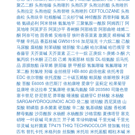
聚乙二醇
头孢地嗪
头孢噻肟
头孢匹罗
头孢泊肟酯
头孢喹肟
头孢拉定
头孢他啶
头孢替唑
头孢唑肟
CEFTOLOZANE
头孢
曲松
头孢呋辛
吐根酚碱
三尖杉宁碱
神经酰胺
西替利嗪
氨基
铬
氨磺必利
阿米替林
氨氯地平
三聚氰胺一酰胺
阿姆西汀
阿
莫地喹
阿莫罗芬
阿莫沙平
香树酮
阿那格雷
阿那曲唑
雄烯二
酮
阿奈可他
茴香烯
安格络苷
狭叶香茶菜素
敌菌灵
樟柳碱
苯
甲醚
辛托品
番荔枝碱
GW501516
加尼瑞克
十六烷二酸
己酸
马尿酸
腐植酸
羟苯磺酸
猪胆酸
常山酮
哈尔满碱
哈巴俄苷
常
春藤苷
天芥菜碱
天芥菜素
正二十一烷
正庚烷
1-庚烯-3-酮
六
氟丙烷
扑米酮
正己烷
己烯
海索那林
组胺
DL-组氨酸
后马托
品
原膜散酯
葎草烯
肼屈嗪
肼
甲醛腙
氢氯噻嗪
氢氟噻嗪
对
苯二酚
羟氯喹
羟嗪
金丝桃苷
HBI-800
卤倍他索
依托考昔
EDC
依尔替酸
依托度酸
二十碳五烯酸
帕莫酸
依哌唑胺
利尿
酸
苔酸
E6005
依巴斯汀
依柏康唑
爱康宁
蓝蓟定
松果菊苷
益康唑
依达拉奉
艾氟康唑
依氟鸟氨酸
SB 203580
司隆色替
塞卡替尼
舒尼替尼
莽草酸
唾液酸
硫糖苷C
舒林酸
水杨酸
SARGAHYDROQUINOIC ACID
癸二酸
琥珀酸
西尼莫德
山
梨酸
鞘磷脂
多杀菌素
硬脂酸
辛二酸
氨基磺酸
硫酸
香桧烯
酵母氨酸
沙芬酰胺
水杨醛
水杨酰胺
沙格雷酯
夏佛塔苷
塞克
硝唑
一叶萩碱
司来吉兰
芹子烯
常绿钩吻碱
千里光碱
千里光
菲灵碱
短杆菌素
TP475
THIQ
TECHNOCOLOR
替加氟
特拉
匹韦
替扎卡托
米格列奈
丝裂酶
米托坦
米托蒽醌
帽柱木碱
米