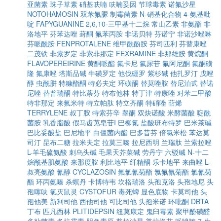
亚菌素
珠子草素
硝基呋喃
呋喃妥因
节球毒素
诺氟沙星
NOTOHAMOSIN
双苯氟脲
制霉菌素
N-硝基化合物
4-氨基吡
啶
FAPYGUANINE
2,6,10-三甲基十二烷
常山乙素
非氨酯
非
洛地平
芬苯达唑
葑酮
氟苯丙胺
非诺贝特
芬诺宁
非诺沙唑啉
芬哌酰胺
FENPROTALENE
维甲酰酚胺
芬司匹利
芬替康唑
二茂铁
非索罗定
非索非那定
FEXRAMINE
非那雄胺
黄烷酮
FLAVOPEREIRINE
黄酮哌酯
氟卡尼
氟尿苷
氟阿尼酮
氟酮磺
隆
氟康唑
塔斯品碱
牛磺罗定
他伐硼罗
紫杉碱
他扎罗汀
戊唑
醇
虫酰肼
特糠酯酮
特必夫定
环磺酮
替莫唑胺
替尼泊甙
替诺
尼唑
替普瑞酮
特比萘芬
特布他林
特丁津
特康唑
对苯二甲酸
特非那定
来氟米特
特立帕肽
特立齐酮
特硝唑
萜烯
TERRYLENE
叔丁胺
特索芬辛
睾酮
双炔诺酸
米酵菌酸
啶酰
菌胺
乳香脂酸
假马齿苋皂苷I
巴柳氮
盐酸班布特罗
巴米茶碱
巴比妥酸盐
巴尼地平
白僵菌内酯
巴多昔芬
倍氯米松
苯达莫
司汀
昆布二糖
拉米夫定
拉莫三嗪
拉尼西明
兰瑞肽
兰索拉唑
L-羊毛硫氨酸
刺乌头碱
毛果天芥菜碱
劳丹宁
六驳碱
N-十二
烷酰基肌氨酸
来那度胺
利比地平
纤精酮
乐卡地平
来曲唑
L-
叔亮氨酸
氰醇
CYCLAZOSIN
氟氯氰菊酯
氯氟氰菊酯
氯氰菊
酯
环丙氨嗪
杀螟丹
卡博特韦
坎格瑞洛
头孢克洛
头孢地尼
头
孢噻呋
氯灭鼠灵
CYSTOFUR
毒死蜱
显色底物
卡莫司他
头
孢他美
新利司他
西他司他
可比司他
头孢米诺
环吡酮
DBTA
丁布
匹凡西林
PLITIDEPSIN
纽莫康定
鬼臼毒素
聚甲酚磺醛