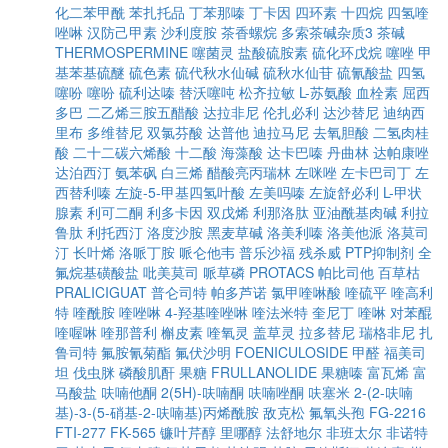
化二苯甲酰
苯扎托品
丁苯那嗪
丁卡因
四环素
十四烷
四氢喹
唑啉
汉防己甲素
沙利度胺
茶香螺烷
多索茶碱杂质3
茶碱
THERMOSPERMINE
噻菌灵
盐酸硫胺素
硫化环戊烷
噻唑
甲
基苯基硫醚
硫色素
硫代秋水仙碱
硫秋水仙苷
硫氰酸盐
四氢
噻吩
噻吩
硫利达嗪
替沃噻吨
松齐拉敏
L-苏氨酸
血栓素
屈西
多巴
二乙烯三胺五醋酸
达拉非尼
伦扎必利
达沙替尼
迪纳西
里布
多维替尼
双氯芬酸
达普他
迪拉马尼
去氧胆酸
二氢肉桂
酸
二十二碳六烯酸
十二酸
海藻酸
达卡巴嗪
丹曲林
达帕康唑
达泊西汀
氨苯砜
白三烯
醋酸亮丙瑞林
左咪唑
左卡巴司丁
左
西替利嗪
左旋-5-甲基四氢叶酸
左美吗嗪
左旋舒必利
L-甲状
腺素
利可二酮
利多卡因
双戊烯
利那洛肽
亚油酰基肉碱
利拉
鲁肽
利托西汀
洛度沙胺
黑麦草碱
洛美利嗪
洛美他派
洛莫司
汀
长叶烯
洛哌丁胺
哌仑他韦
普乐沙福
残杀威
PTP抑制剂
全
氟烷基磺酸盐
吡美莫司
哌草磷
PROTACS
帕比司他
百草枯
PRALICIGUAT
普仑司特
帕多芦诺
氯甲喹啉酸
喹硫平
喹高利
特
喹酰胺
喹唑啉
4-羟基喹唑啉
喹法米特
奎尼丁
喹啉
对苯醌
喹喔啉
喹那普利
槲皮素
喹氧灵
盖草灵
拉多替尼
瑞格非尼
扎
鲁司特
氟胺氰菊酯
氟伏沙明
FOENICULOSIDE
甲醛
福美司
坦
伐虫脒
磷酸肌酐
果糖
FRULLANOLIDE
果糖嗪
富瓦烯
富
马酸盐
呋喃他酮
2(5H)-呋喃酮
呋喃唑酮
呋塞米
2-(2-呋喃
基)-3-(5-硝基-2-呋喃基)丙烯酰胺
敌克松
氟氧头孢
FG-2216
FTI-277
FK-565
镰叶芹醇
里哪醇
法舒地尔
非班太尔
非诺特