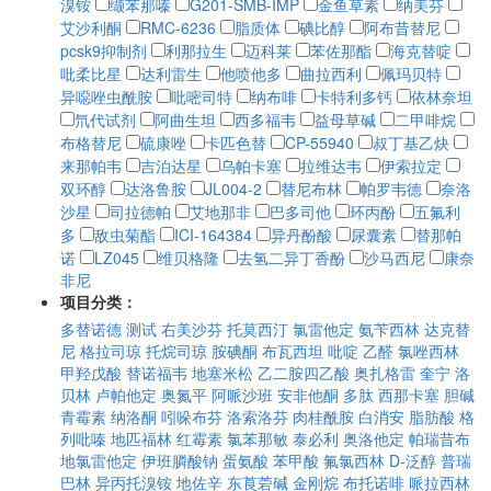
溴铵
缬苯那嗪
G201-SMB-IMP
金鱼草素
纳美芬
艾沙利酮
RMC-6236
脂质体
碘比醇
阿布昔替尼
pcsk9抑制剂
利那拉生
迈科莱
苯佐那酯
海克替啶
吡柔比星
达利雷生
他喷他多
曲拉西利
佩玛贝特
异噁唑虫酰胺
吡嘧司特
纳布啡
卡特利多钙
依林奈坦
氘代试剂
阿曲生坦
西多福韦
益母草碱
二甲啡烷
布格替尼
硫康唑
卡匹色替
CP-55940
叔丁基乙炔
来那帕韦
吉泊达星
乌帕卡塞
拉维达韦
伊索拉定
双环醇
达洛鲁胺
JL004-2
替尼布林
帕罗韦德
奈洛
沙星
司拉德帕
艾地那非
巴多司他
环丙酚
五氟利
多
敌虫菊酯
ICI-164384
异丹酚酸
尿囊素
替那帕
诺
LZ045
维贝格隆
去氢二异丁香酚
沙马西尼
康奈
非尼
项目分类：
多替诺德
测试
右美沙芬
托莫西汀
氯雷他定
氨苄西林
达克替
尼
格拉司琼
托烷司琼
胺碘酮
布瓦西坦
吡啶
乙醛
氯唑西林
甲羟戊酸
替诺福韦
地塞米松
乙二胺四乙酸
奥扎格雷
奎宁
洛
贝林
卢帕他定
奥氮平
阿哌沙班
安非他酮
多肽
西那卡塞
胆碱
青霉素
纳洛酮
吲哚布芬
洛索洛芬
肉桂酰胺
白消安
脂肪酸
格
列吡嗪
地匹福林
红霉素
氯苯那敏
泰必利
奥洛他定
帕瑞昔布
地氯雷他定
伊班膦酸钠
蛋氨酸
苯甲酸
氟氯西林
D-泛醇
普瑞
巴林
异丙托溴铵
地佐辛
东莨菪碱
金刚烷
布托诺啡
哌拉西林