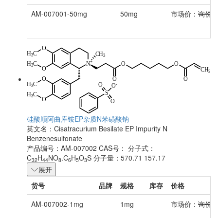
AM-007001-50mg
50mg
市场价：
询价
硅酸顺阿曲库铵EP杂质N苯磺酸钠
英文名：
Cisatracurium Besilate EP Impurity N
Benzenesulfonate
产品编号：AM-007002
CAS号：
分子式：
C
H
NO
.C
H
O
S
分子量：570.71 157.17
32
44
8
6
5
3
展开
货号
品牌
规格
库存
价格
AM-007002-1mg
1mg
市场价：
询价