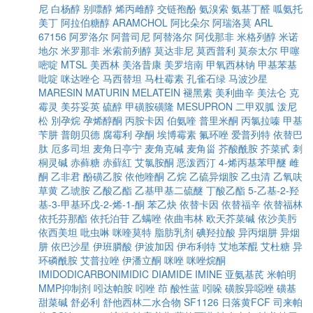
尼
白杨醇
别嘌醇
烯丙雌醇
交链孢酚
氨溴索
氨基丁醛
呱氨托
美丁
阿拉伯糖醇
ARAMCHOL
阿比朵尔
阿瑞洛莫
ARL
67156
阿罗洛尔
阿普司尼
阿替洛尔
阿伐那非
米格列醇
米诺
地尔
米罗那非
米索前列醇
莫达非尼
莫西普利
莫奈太尔
甲噻
嘧啶
MTSL
美西林
美洛昔康
美罗培南
甲氧西林钠
甲基苯基
吡啶
咪达唑仑
马西替坦
马杜霉素
孔雀石绿
马波沙星
MARESIN
MATURIN
MELATEIN
褪黑素
美利曲辛
美法仑
克
霉灵
美芬妥英
硫醇
甲磺胺磺隆
MESUPRON
二甲双胍
泼尼
松
別孕烷
孕烯醇酮
丙胺卡因
伯氨喹
普里米酮
丙氯拉嗪
甲基
苄肼
普朗贝德
腐霉利
孕酮
埃博霉素
氟环唑
爱普列特
依替巴
肽
厄多司坦
麦角日亭宁
麦角克碱
麦角甾
芥酸酰胺
芥菜甙
刺
桐灵碱
赤藓糖
赤蘚紅
艾氯胺酮
恶泼西汀
4-烯丙基苯甲醚
雌
酮
乙非君
酚磺乙胺
依他喹酮
乙烷
乙硫异烟胺
乙虫清
乙氧呋
草黄
乙琥胺
乙酸乙酯
乙基甲基二硫醚
丁酸乙酯
5-乙基-2-羟
基-3-甲基环戊-2-烯-1-酮
苯乙炔
依替卡因
依替福辛
依替福林
依托芬那酯
依托泊苷
乙螨唑
依曲韦林
欧天芥菜碱
依沙美肟
依西美坦
吡虫啉
咪喹莫特
脂肪乳剂
碘羟拉酸
异丙烟肼
异烟
肼
依巴沙星
伊班膦酸
伊波加因
伊布利特
艾地苯醌
艾杜糖
异
环磷酰胺
艾普拉唑
伊潘立酮
咪唑
咪唑烷酮
IMIDODICARBONIMIDIC DIAMIDE
IMINE
亚氨基芪
米帕明
MMP抑制剂
吲达帕胺
吲唑
茚
酸性蓝
吲哚
磺胺异噁唑
磺基
甜菜碱
舒必利
舒他西林二水合物
SF1126
日落黄FCF
司来帕