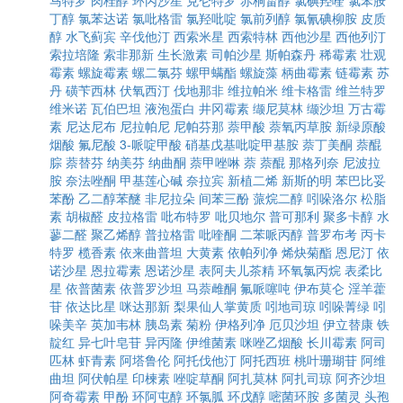
马特罗
肉桂醇
环丙沙星
克仑特罗
赤桐甾醇
氯碘羟喹
氯苯胺
丁醇
氯苯达诺
氯吡格雷
氯羟吡啶
氯前列醇
氯氰碘柳胺
皮质
醇
水飞蓟宾
辛伐他汀
西索米星
西索特林
西他沙星
西他列汀
索拉培隆
索非那新
生长激素
司帕沙星
斯帕森丹
稀霉素
壮观
霉素
螺旋霉素
螺二氯芬
螺甲螨酯
螺旋藻
柄曲霉素
链霉素
苏
丹
磺苄西林
伏氧西汀
伐地那非
维拉帕米
维卡格雷
维兰特罗
维米诺
瓦伯巴坦
液泡蛋白
井冈霉素
缬尼莫林
缬沙坦
万古霉
素
尼达尼布
尼拉帕尼
尼帕芬那
萘甲酸
萘氧丙草胺
新绿原酸
烟酸
氟尼酸
3-哌啶甲酸
硝基戊基吡啶甲基胺
萘丁美酮
萘醌
腙
萘替芬
纳美芬
纳曲酮
萘甲唑啉
萘
萘醌
那格列奈
尼波拉
胺
奈法唑酮
甲基莲心碱
奈拉宾
新植二烯
新斯的明
苯巴比妥
苯酚
乙二醇苯醚
非尼拉朵
间苯三酚
蒎烷二醇
吲哚洛尔
松脂
素
胡椒醛
皮拉格雷
吡布特罗
吡贝地尔
普可那利
聚多卡醇
水
蓼二醛
聚乙烯醇
普拉格雷
吡喹酮
二苯哌丙醇
普罗布考
丙卡
特罗
榄香素
依来曲普坦
大黄素
依帕列净
烯炔菊酯
恩尼汀
依
诺沙星
恩拉霉素
恩诺沙星
表阿夫儿茶精
环氧氯丙烷
表柔比
星
依普菌素
依普罗沙坦
马萘雌酮
氟哌噻吨
伊布莫仑
淫羊藿
苷
依达比星
咪达那新
梨果仙人掌黄质
吲地司琼
吲哚菁绿
吲
哚美辛
英加韦林
胰岛素
菊粉
伊格列净
厄贝沙坦
伊立替康
铁
靛红
异七叶皂苷
异丙隆
伊维菌素
咪唑乙烟酸
长川霉素
阿司
匹林
虾青素
阿塔鲁伦
阿托伐他汀
阿托西班
桃叶珊瑚苷
阿维
曲坦
阿伏帕星
印楝素
唑啶草酮
阿扎莫林
阿扎司琼
阿齐沙坦
阿奇霉素
甲酚
环阿屯醇
环氯胍
环戊醇
嘧菌环胺
多菌灵
头孢