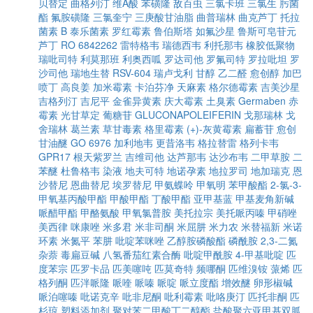
贝替定
曲格列汀
维A酸
苯磺隆
敌百虫
三氯卡班
三氯生
肟菌
酯
氟胺磺隆
三氯奎宁
三庚酸甘油脂
曲普瑞林
曲克芦丁
托拉
菌素 B
泰乐菌素
罗红霉素
鲁伯斯塔
如氟沙星
鲁斯可皂苷元
芦丁
RO 6842262
雷特格韦
瑞德西韦
利托那韦
橡胶低聚物
瑞吡司特
利莫那班
利奥西呱
罗达司他
罗氟司特
罗拉吡坦
罗
沙司他
瑞地生替
RSV-604
瑞卢戈利
甘醇
乙二醛
愈创醇
加巴
喷丁
高良姜
加米霉素
卡泊芬净
天麻素
格尔德霉素
吉美沙星
吉格列汀
吉尼平
金雀异黄素
庆大霉素
土臭素
Germaben
赤
霉素
光甘草定
葡糖苷
GLUCONAPOLEIFERIN
戈那瑞林
戈
舍瑞林
葛兰素
草甘毒素
格里霉素
(+)-灰黄霉素
扁蓄苷
愈创
甘油醚
GO 6976
加利地韦
更昔洛韦
格拉替雷
格列卡韦
GPR17
根天紫罗兰
吉维司他
达芦那韦
达沙布韦
二甲草胺
二
苯醚
杜鲁格韦
染液
地夫可特
地诺孕素
地拉罗司
地加瑞克
恩
沙替尼
恩曲替尼
埃罗替尼
甲氨蝶呤
甲氧明
苯甲酸酯
2-氯-3-
甲氧基丙酸甲酯
甲酸甲酯
丁酸甲酯
亚甲基蓝
甲基麦角新碱
哌醋甲酯
甲酪氨酸
甲氧氯普胺
美托拉宗
美托哌丙嗪
甲硝唑
美西律
咪康唑
米多君
米非司酮
米屈肼
米力农
米替福新
米诺
环素
米氮平
苯肼
吡啶苯咪唑
乙醇胺磷酸酯
磷酰胺
2,3-二氮
杂萘
毒扁豆碱
八氢番茄红素合酶
吡啶甲酰胺
4-甲基吡啶
匹
度苯宗
匹罗卡品
匹美噻吨
匹莫奇特
频哪酮
匹维溴铵
蒎烯
匹
格列酮
匹泮哌隆
哌喹
哌嗪
哌啶
哌立度酯
增效醚
卵形椒碱
哌泊噻嗪
吡诺克辛
吡非尼酮
吡利霉素
吡咯庚汀
匹托非酮
匹
杉琼
塑料添加剂
聚对苯二甲酸丁二醇酯
盐酸聚六亚甲基双胍