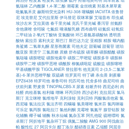
姆泊芬
橙皮素
橙皮甙
除虫脲
硫丹
羟基地奥司明
高车前素
组
氨瑞林
乙内酰脲
1,4-苯二酚
潮霉素
金丝桃素
羟基木犀草素
吡氟氯禾灵
赫斯特荧光染料
HU-308
噻螨酮
IACVITA
依鲁替
尼
埃克替尼
艾代拉里斯
伊马替尼
双咪苯脲
艾瑞昔布
茚虫威
埃沙左米
艾拉莫德
春千里光碱
克氏千里光碱
番泻苷
丝氨醇
舍他康唑
舍吲哚
七氟烷
唾液酸乳糖
西布曲明
硅氮烷
硅氧烷
二甲硅油
2-氧代丁酸钠
亚氯酸钠
环己基氨基磺酸钠
透明质
酸钠
索拉芬
索利夫定
斯巴汀
斯巴达力定
亚精胺
精胺
螺内酯
角鲨烯
二氢睾丸酮
星形孢菌素
司他夫定
甜菊碱
甜菊苷
琥珀
酰亚胺
胃溃宁
三氯蔗糖
蔗糖
舒布硫胺
磺草酮
磺胺醋酰
磺胺
氯哒嗪
磺胺嘧啶
磺胺地索辛
磺胺二甲嘧啶
磺胺多辛
磺胺林
磺胺甲二唑
磺胺甲恶唑
磺酰胺
柳氮磺吡啶
硫酸盐
磺胺噻唑
甲基磺酰甲胺
TIGOLANER
替拉那韦
他克莫司
2-(3,5-二氯苯
基)-6-苯并恶唑甲酸
双硫磷
坦罗莫司
特丁磷
杀虫畏
刺蒺藜
EPZ6438
特罗司他
泰鲁司特
托匹司他
托舍多特
曲尼司特
曲
伏前列素
野麦畏
TINOPALCBS-X
尿素
桂哌齐特
西尼必利
肉
桂醛
肉桂基氯
桂利嗪
噌啉
环丙贝特
西沙必利
克拉屈滨
氯马
斯汀
克立咪唑
氯维地平
克利溴铵
克利贝特
丙酸氯倍他索
氯
西尼嗪
氯法拉滨
氯法齐明
四螨嗪
氯美噻唑
氯米芬
氯丙咪嗪
可乐定
氯丙胺
氯吡拉汀
氯他利酮
克霉唑
氯氮平
腺苷钴胺
羧
化辅酶
椰子碱
辅酶
秋水仙碱
氮杂五苯
阿扎他啶
硫唑嘌呤
氮
卓斯汀
阿折地平
氮杂环丁烷
偶氮二羧酸
AMG 900
阿伐曲泊
帕
酸性红 27
阿贝卡尔
醋丁洛尔
醋硝香豆素
乙缩醛
阿屈非