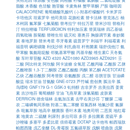
头孢尼西
绿原酸
变色酸
肉桂酸
柠檬酸
氯膦酸
二氯吡啶酸
黄
脂酸
木香酸
色甘酸
胞苷酸
卡麦角林
蟹甲草酮
尸胺
咖啡因
CALACORENE
葡萄糖酸乳酸钙
(-)-羟基柠檬酸钙
卡米罗芬
卡培他滨
坦索罗辛
他司美琼
花旗松素
替卡法林
替克洛占
柚
木柯因
氟苯脲
七氟菊酯
替考拉宁
特拉万星
替米沙坦
替格列
汀
特拉唑嗪
TERFUBOXON
特利加压素
替莫瑞林
四乙基锡
四氢吡喃
胺菊酯
替唑生坦
硫灭松
塞奥芬
胸腺调节素
泰妙菌
素
泰地罗新
替米考星
亭牙毒素
硫普罗宁
利福平
利福霉素
利
福昔明
砜嘧磺隆
利伐沙班
利扎曲坦
杆孢菌素
瑞舒伐他汀
氨
甲苯酸
氯氨吡啶酸
邻氨基苯甲酸
丙基辛酸
维生素C
天冬氨
酸
车叶草苷酸
AZD 4320
AZD1080
AZD3965
AZD9291
壬
二酸
阿比特龙
阿坎酸
阿卡波糖
全氢苊
乙酰丙嗪
乙酰胺
乙脒
乙酰唑胺
1,3-丁二酮胺
乙酰乙酸酯
丙酮
苯乙酮
ACETOTATE
乙炔
乙酰谷酰胺
阿考替胺
谷氨酰胺
戊二醛
谷胱甘肽
甘油磷
酸盐
缩水甘油
甘氨酸
GNE-0723
芦竹碱
愈创奥
胍法辛
胍
鸟嘌呤
GNF179
G-1
GSK-3
钆特醇
吉非罗齐
吉美拉西
姜黄
素
吉沙地芬
葡萄糖醇
甘油
飞燕草素
溴氰菊酯
皮肤素
DERRICIN
德舍瑞林
去氨加压素
去甲右美沙芬
丁醚脲
二嗪
农
二嗪磷氧同系物
羟基二氯二苯醚
双氯西林
地氟沙星
氟脲
杀
吡氟草胺
地高辛
醚菌胺
香叶木素
地奥司明
二恶英
地红霉
素
地黄农
二硫醚
利尿剂
多拉司琼
多芬
多拉菌素
度硫平
多
沙唑嗪
多塞平
多柔比星
倍癌霉素
DOTAP
达卡他韦
帕西瑞肽
帕图西隆
戊乙奎醚
DL-青霉胺
五氟磺草胺
戊酮
喷曲肽
戊聚