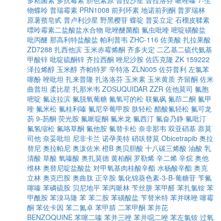
多粘菌素
多抗霉素
胆色素原
普拉沙星
普拉洛芬
哌唑嗪
7-生
物蝶呤
普瑞霉素
PRN1008
前列环素
地诺前列酮
普罗瑞林
原薯蓣皂甙
普卢利沙星
野黑樱苷
蝶啶
普妥立定
石榴皮鞣素
嘌呤霉素二盐酸盐水合物
吡唑醚菌酯
氟虫吡喹
嘧啶磺酸盐
吡丙醚
那高利特盐酸盐
帕利普韦
ZHC-116
佐美酸
扎拉果酸
ZD7288
扎西他滨
玉米赤霉烯酮
齐多夫定
二乙基二硫代氨基
甲酸锌
吡啶硫酮锌
齐拉西酮
唑尼沙胺
佐匹克隆
ZK 159222
泽拉烯醇
玉米醇
齐帕特罗
辛特洛
ZLN005
佐芬普利
左氯苯
噻酚
唑吡坦
扎来普隆
扎洛洛芬
玉米素
玉米黄质
齐留酮
佐米
曲普坦
柔比星
扎那米韦
ZOSUQUIDAR
ZZR
佐他莫司
氟胞
嘧啶
氟达拉滨
氟脱氧葡糖
氟氢可的松
联氟砜
氟茚二酮
氟甲
喹
氟米松
氟桂利嗪
氟尼辛葡甲胺
肤轻松
醋酸氟轻松
氟可龙
芴
9-芴酮
荧光胺
氟哌啶酮
氟米龙
氟西汀
氟奋乃静
氟吡汀
氟氢缩松
氟咯草酮
氟他胺
氟替卡松
奈非那韦
双亚硝基
萘莫
司他
奈妥吡坦
尼非卡兰
诺孕美特
硝呋替莫
Obicetrapib
奥拉
替尼
奥拉帕尼
奥泼佐米
橙B
奥贝胆酸
十八碳三烯酸
油酸
乳
清酸
草酸
氧嗪酸
奥扎莫德
黄柏酮
罗勒烯
辛二烯
辛烷
奥他
维林
奥替尼啶盐酸盐
对甲氧基肉桂酸辛酯
水杨酸辛酯
奥克
立林
奥克巴胺
奥曲肽
正辛胺
氯化锦葵色素-3-Β-葡糖苷
苄氟
噻嗪
苯磷硫胺
贝尼地平
苯丙哌林
苄丝肼
苯甲醛
苯扎氯铵
苯
甲酰胺
苯溴马隆
苯
苯二胺
苯磺酸盐
苄替米特
苯并咪唑
噻霉
酮
苯佐卡因
苯二氮卓
苯甲腈
二苯甲酮
苯并芘
BENZOQUINE
苯噻二嗪
苯并三唑
苯并噁二唑
苯左氯铵
过氧