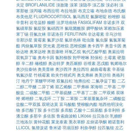
夫定
BROFLANILIDE
溴敌隆
溴苯
溴隐亭
溴乙胺
溴必利
溴
苯那敏
溴丙嗪
布西拉明
布拉地新
布克立嗪
布地奈德
布氏酮
布美他尼
FLUDROCORTISOL
氟马西尼
氟脲嘧啶
粉唑醇
福
辛普利
岩皂甾醇
糠醛
法罗培南钠
FASIGLIFAM
非诺多泮
双
氟磺草胺
氟啶胺
氟硝西泮
氟吡菌酰胺
膦甲酸钠
苯赖加压素
苯丁锡
芬氟次林
菲诺洛芬
FERUTININ
非达霉素
非马沙坦
非那沙星
黄霉素
氟罗沙星
氟班色林
吡虫隆
氟虫脲
氟氯苯菊
酯
丙炔氟草胺
荧光素
恶唑烷
恶唑烷酮
奥卡西平
奥昔卡因
奥
吩达唑
奥苯达唑
奥昔康唑
环氧乙烷
氧代乙酸甲酯
奥索拉明
双氧异丁嗪
奥布卡因
氯羟柳胺
羟甲唑啉
羟保松
土霉素
硬脂
醇
辛二醇
橄榄醇
奥达特罗
奥匹哌醇
谷维素
恶戊酯
氧烯咯尔
奥沙拉秦钠
奥美普林
奥沙西泮
奥拉西坦
赭曲霉毒素
辛基锡
氧氟沙星
竹桃霉素
欧夹竹桃甙丙
奥戈弗林
奥美沙坦
奥格列
汀
地丹宁
苯醚甲环唑
双氟拉松
地弗拉松
二氟孕甾丁酯
二乙
二醇二甲醚
二异丁烯
双乙烯酮
二甲弗林
苯海明
二甲基
二甲
酸盐
二碳酸二甲酯
二甲基硫醚
二甲基丁二胺
二甲双烯
双咪
唑
烯唑醇
二氧戊环
二丁胺
二苯胺
二苯基重氮杂环
二磷酸盐
盐酸二甲双胍
双嘧达莫
富马酸酯
雙柳酸內酯
地西他明溴化
物
多巴酚丁胺
多卡巴胺
多库酯
乙酸十二烷基酯
多非利特
多
潘立酮
多那辛
多佐胺
鲁索曲波帕
LIK066
拉贝洛尔
乳糖醇
兰地洛尔
黄钟花醌
莱龙泰素
熏衣草醇
左炔诺孕酮
赖诺普利
LLICOL
氯替泼诺
鲁米诺
羽扇豆醇
利奈孕醇
拉匹氯铵
左乙