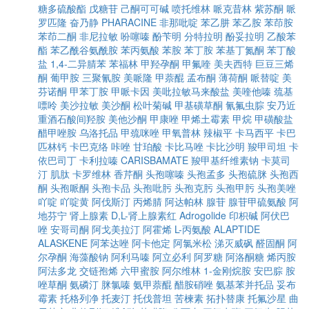
糖多硫酸酯
戊糖苷
己酮可可碱
喷托维林
哌克昔林
紫苏酮
哌
罗匹隆
奋乃静
PHARACINE
非那吡啶
苯乙肼
苯乙胺
苯茚胺
苯茚二酮
非尼拉敏
吩噻嗪
酚苄明
分特拉明
酚妥拉明
乙酸苯
酯
苯乙酰谷氨酰胺
苯丙氨酸
苯胺
苯丁胺
苯基丁氮酮
苯丁酸
盐
1,4-二异腈苯
苯福林
甲羟孕酮
甲氟喹
美夫西特
巨豆三烯
酮
葡甲胺
三聚氰胺
美哌隆
甲萘醌
孟布酮
薄荷酮
哌替啶
美
芬诺酮
甲苯丁胺
甲哌卡因
美吡拉敏马来酸盐
美喹他嗪
巯基
嘌呤
美沙拉敏
美沙酮
松叶菊碱
甲基磺草酮
氰氟虫腙
安乃近
重酒石酸间羟胺
美他沙酮
甲康唑
甲烯土霉素
甲烷
甲磺酸盐
醋甲唑胺
乌洛托品
甲巯咪唑
甲氧普林
辣椒平
卡马西平
卡巴
匹林钙
卡巴克络
咔唑
甘珀酸
卡比马唑
卡比沙明
羧甲司坦
卡
依巴司丁
卡利拉嗪
CARISBAMATE
羧甲基纤维素钠
卡莫司
汀
肌肽
卡罗维林
香芹酮
头孢噻嗪
头孢孟多
头孢硫脒
头孢西
酮
头孢哌酮
头孢卡品
头孢吡肟
头孢克肟
头孢甲肟
头孢美唑
吖啶
吖啶黄
阿伐斯汀
丙烯腈
阿达帕林
腺苷
腺苷甲硫氨酸
阿
地芬宁
肾上腺素
D,L-肾上腺素红
Adrogolide
印枳碱
阿伏巴
唑
安哥司酮
阿戈美拉汀
阿霍烯
L-丙氨酸
ALAPTIDE
ALASKENE
阿苯达唑
阿卡他定
阿氯米松
涕灭威砜
醛固酮
阿
尔孕酮
海藻酸钠
阿利马嗪
阿立必利
阿罗糖
阿洛酮糖
烯丙胺
阿法多龙
交链孢烯
六甲蜜胺
阿尔维林
1-金刚烷胺
安巴腙
胺
唑草酮
氨磷汀
脒氯嗪
氨甲萘醌
醋胺硝唑
氨基苯并托品
妥布
霉素
托格列净
托麦汀
托伐普坦
苦楝素
拓扑替康
托氟沙星
曲