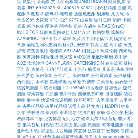
烟
抗氧剂
茉莉酸
贾可宾
药根碱
JABOTICABIN
爵筛奥素
茉
莉素
JN7-69
K252A
KL140061A
K252C
贝壳杉烯酸
曲酸
氯
氨酮
3-氨基-3-脱氧-D-葡萄糖
盐酸氯氨酮
酮康唑
几夫碱
地
骨皮乙素
犬尿素
KF31327
K777
山奈酚
咖啡豆醇
鲸醇
卡那
霉素
凯他色林
酮洛芬
酮替芬
凯林
夸胡林
K-RAS(G12C)
INHIBITOR
硫酸角蛋白钠盐
LM11A 31
拉帕替尼
嘧菌酯
AZASPIRO
阿巴卡韦
乙草胺
阿昔洛韦
阿德福韦
阿福拉纳
甲
草胺
酒精生物标志物
阿格列扎
安普那韦
蒿乙醚
蒿甲醚
阿扎
那韦
黄芪提取物
唑啶磷
ABT-348
阿莫兰特
阿莫伦特
四烯雌
酮
阿普斯特
阿瑞吡坦
氨来诺
AMX208
氟氯吡啶酯
双甲脒
AOZ
坎地沙坦
CANNFLAVIN
CAPENSINIDIN
卷曲霉素
辣椒
玉红素
克菌丹
卡铂
洋红霉素
卡洛芬
酪蛋白
儿茶素
头孢唑啉
头孢妥仑
头孢替坦
头孢西丁
头孢布烯
头孢霉菌素
头孢哌林
西伐他汀
杀草敏
氯嘧磺隆
枯草隆
托彻普
曲美替尼
酒石酸
牛
磺脱氧胆酸
牛磺石胆酸
TD-198946
特地唑胺
替加色罗
硫代
肌酸
噻洛芬酸
托灭酸
氨甲环酸
四氢氨基吖啶
坦度螺酮
酒石
酸酯
酸性黄
炔诺酮
炔诺肟酯
羟基那可汀
去甲度硫平
去甲替
林
去甲托品醇
去甲托品酮
诺司卡品
特女贞苷
NADPH
纳多
洛尔
萘肟洛尔
萘呋胺
萘哌地尔
纳洛西酮
萘酚
奈必洛尔
橙花
叔醇邻苯二酚
尼古博星
尼可地尔
硝呋太尔
非洛替尼
非罗考
昔
氟马替尼
阿魏酸
芬戈莫德
氟灭酸
氟硅酸
氟苯吡菌胺
叶酸
亚叶酸
甲酸
富里酸
夫西地酸
荞麦碱
法莫替丁
牡荆素
沃诺拉
赞
VP 14637
伐昔洛韦
缬更昔洛韦
伐司扑达
Vapendavir
维