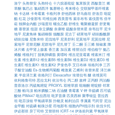
洛宁
头孢替安
头孢特仑
十六烷基吡啶
氯苯胺灵
西酞普兰
烯
草酮
氯巴占
氯硝西泮
氯赛唑仑
考来维仑
交联羧甲基纤维素
钠
卡达林
卡奇霉素
卡格列净
舒他西林
舒马曲坦
舒洛芬
吡啶
酯
红花
沙奎那韦
司维拉姆
西美普韦
索非布韦
索伐普韦
倍半
萜
独脚金内酯
沙瑞度坦
螺虫乙酯
舒维生
葡聚糖凝胶
舒更葡
糖
塞替派
纽甜
奈立膦酸
奈康唑
硫酸奈替米星
奈韦拉平
尼卡
地平
尼麦角林
氯硝柳胺
烟酰胺
尼古丁
硝苯地平
硝呋酚酰肼
硝呋拉嗪
尼鲁米特
尼伐地平
尼美舒利
尼莫地平
尼莫拉唑
尼
索地平
尼替尼酮
尼群地平
尼扎替丁
壬二酮
壬三烯
辣椒素
降
冰片烯
去甲肾上腺素
香兰素
加压素
维替泊芬
维伯格宁
氨己
烯酸
维格列汀
脱氧卵磷脂
黄嘌呤
维吉尼亚霉素
维索米汀
维
生素
维生素B12
维生素B5
维生素B6
维生素D2
维生素D3
维
生素E
维生素K1
维生素K2
尹奎色亭
艾日布林
埃格列净
三芥
子酸甘油酯
Es-生物烯丙菊酯
雌激素
乙烯利
依替米星
泽兰林
素
半齿泽兰素
依格列汀
Elexacaftor
埃替拉韦
醚
依维莫司
依利格鲁司特
恶拉戈利
依法韦仑
丙二醇
敌稗
正丙醇
丙泊酚
普萘洛尔
丙硫氧嘧啶
PROXYL
双唑草腈
吡喃酮
嘧啶醇
邻苯
三酚
帕马溴
帕米膦酸二钠
石油醚
青霉素 V 钾
辛硫磷
匹可硫
酸钠
PIM447
吡拉西坦
吡罗昔康
匹美西林
聚季铵盐
普拉西
坦
吡芬溴铵
甲氧磺草胺
扑蛲灵
帕利泊芬
李属素
芍药苷
尼泊
金甲酯
对硫磷
帕珠沙星
茚地那韦
细胞内PH指示剂
依伐卡托
伊必那班
异丁司特
艾替班特
ICRT-14
伊洛前列素
甲氧咪草