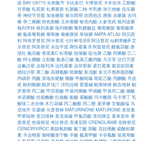
诺
BAY U9773
头孢氨苄
卡比多巴
卡博替尼
卡非佐米
乙醇酸
甘草酸
钆双胺
钆弗塞胺
钆塞酸二钠
半乳糖
加兰他敏
佳乐麝
香
神经节苷脂
加洛糖胺
格尔西明
吉西他滨
庚胺
吉哌隆
吉玛
烯
孕二烯酮
羟色胺酮
玉米黄酮
银杏内酯
人参皂甙
格列波脲
格列齐特
格列美脲
格列喹酮
葡乳醛酸盐
葡萄糖胺
葡萄糖庚
糖
氨基葡萄糖
葡萄糖
葡糖庚烷
草铵膦
AMPA
ATLA2
阿贝西
利
阿布罗替尼
阿卡替尼
七叶树皂苷B
阿法替尼
仙鹤草酚B
艾
乐替尼
阿美替尼
夫拉平度
两性霉素 B
阿昔替尼
醋氯芬酸
诱
惑红
氨芬酸
青蒿素C
松香酸
脱落酸
啶虫脒
乙酸
丙烯酸
己二
酸
阿仑膦酸
泛影酸
氨基己酸
氨基乙酰丙酸
大豆苷
达巴万星
达氟沙星
达格列净
达托霉素
达菲那新
柔红霉素
紫花前胡素
德拉沙星
庚二酸
高脯氨酸
吡哌酸
新戊酸
多元不饱和脂肪酸
丙磺舒
丙酸
原地衣硬酸
蝶酸
甲酸吡嗪
吡啶乙酸
丙酮酸
丹皮
甙
帕利哌酮
帕罗伐汀
泮托拉唑
罂粟碱
帕苯咪唑
帕吉维林
帕
罗曼明
丙二酸
甲芬那酸
甲基丙烯酸
甲磺酸
甲基丙二酸
微酸
米诺膦酸
丝裂酶酸
红曲酸
黏酸
霉酚酸
玛卡酰胺
马卡替丁
乳
酸镁二水合物
木兰花碱
丙二酸酯
丙二醛
麦芽糖
甘氨酸锰
马
尼地平
甘露糖
马普替林
MATURINONE
MATURONE
美登素
甲苯哒唑
美贝维林
美克洛嗪
甲氯芬酯
美托咪定
塞来昔布
赛
度替尼
色瑞替尼
考比替尼
库潘尼西
CRENOLANIB
克唑替尼
CENICRIVIROC
鹅脱氧胆酸
氯丁酸
胆酸
克拉维酸
硫酸粘菌
素
卡达唑胺
咖啡酰奎宁酸
辛酸
氨基甲酸
卡谷氨酸
鼠尾草酸