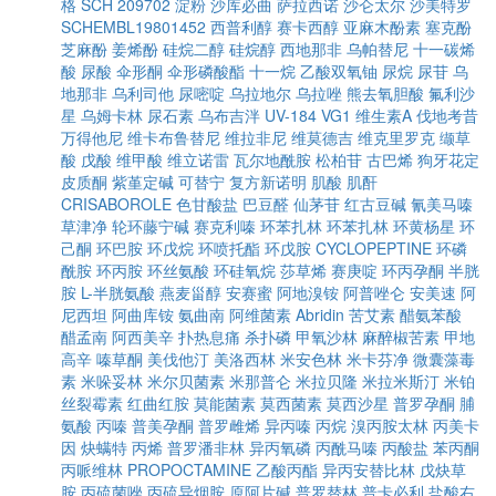
格
SCH 209702
淀粉
沙库必曲
萨拉西诺
沙仑太尔
沙美特罗
SCHEMBL19801452
西普利醇
赛卡西醇
亚麻木酚素
塞克酚
芝麻酚
姜烯酚
硅烷二醇
硅烷醇
西地那非
乌帕替尼
十一碳烯
酸
尿酸
伞形酮
伞形磷酸酯
十一烷
乙酸双氧铀
尿烷
尿苷
乌
地那非
乌利司他
尿嘧啶
乌拉地尔
乌拉唑
熊去氧胆酸
氟利沙
星
乌姆卡林
尿石素
乌布吉泮
UV-184
VG1
维生素A
伐地考昔
万得他尼
维卡布鲁替尼
维拉非尼
维莫德吉
维克里罗克
缬草
酸
戊酸
维甲酸
维立诺雷
瓦尔地酰胺
松柏苷
古巴烯
狗牙花定
皮质酮
紫堇定碱
可替宁
复方新诺明
肌酸
肌酐
CRISABOROLE
色甘酸盐
巴豆醛
仙茅苷
红古豆碱
氰美马嗪
草津净
轮环藤宁碱
赛克利嗪
环苯扎林
环苯扎林
环黄杨星
环
己酮
环巴胺
环戊烷
环喷托酯
环戊胺
CYCLOPEPTINE
环磷
酰胺
环丙胺
环丝氨酸
环硅氧烷
莎草烯
赛庚啶
环丙孕酮
半胱
胺
L-半胱氨酸
燕麦甾醇
安赛蜜
阿地溴铵
阿普唑仑
安美速
阿
尼西坦
阿曲库铵
氨曲南
阿维菌素
Abridin
苦艾素
醋氨苯酸
醋孟南
阿西美辛
扑热息痛
杀扑磷
甲氧沙林
麻醉椒苦素
甲地
高辛
嗪草酮
美伐他汀
美洛西林
米安色林
米卡芬净
微囊藻毒
素
米哚妥林
米尔贝菌素
米那普仑
米拉贝隆
米拉米斯汀
米铂
丝裂霉素
红曲红胺
莫能菌素
莫西菌素
莫西沙星
普罗孕酮
脯
氨酸
丙嗪
普美孕酮
普罗雌烯
异丙嗪
丙烷
溴丙胺太林
丙美卡
因
炔螨特
丙烯
普罗潘非林
异丙氧磷
丙酰马嗪
丙酸盐
苯丙酮
丙哌维林
PROPOCTAMINE
乙酸丙酯
异丙安替比林
戊炔草
胺
丙硫菌唑
丙硫异烟胺
原阿片碱
普罗替林
普卡必利
盐酸右