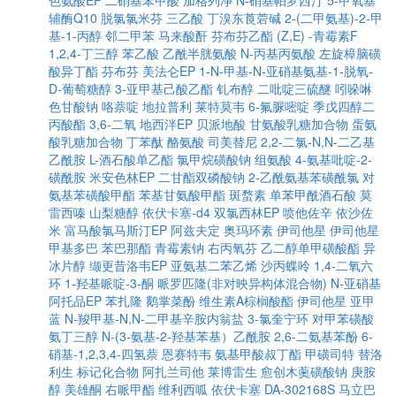
色氨酸EP
二硝基苯甲酸
加格列净
N-硝基帕罗西汀
5-甲氧基
辅酶Q10
脱氯氯米芬
三乙酸
丁溴东莨菪碱
2-(二甲氨基)-2-甲
基-1-丙醇
邻二甲苯
马来酸酐
芬布芬乙酯
(Z,E) -青霉素F
1,2,4-丁三醇
苯乙酸
乙酰半胱氨酸
N-丙基丙氨酸
左旋樟脑磺
酸异丁酯
芬布芬
美法仑EP
1-N-甲基-N-亚硝基氨基-1-脱氧-
D-葡萄糖醇
3-亚甲基己酸乙酯
钆布醇
二吡啶三硫醚
吲哚啉
色甘酸钠
咯萘啶
地拉普利
莱特莫韦
6-氟脲嘧啶
季戊四醇二
丙酸酯
3,6-二氧
地西泮EP
贝派地酸
甘氨酸乳糖加合物
蛋氨
酸乳糖加合物
丁苯酞
酪氨酸
司美替尼
2,2-二氯-N,N-二乙基
乙酰胺
L-酒石酸单乙酯
氯甲烷磺酸钠
组氨酸
4-氨基吡啶-2-
磺酰胺
米安色林EP
二甘酯双磷酸钠
2-乙酰氨基苯磺酰氯
对
氨基苯磺酸甲酯
苯基甘氨酸甲酯
斑蝥素
单苯甲酰酒石酸
莫
雷西嗪
山梨糖醇
依伏卡塞-d4
双氯西林EP
喷他佐辛
依沙佐
米
富马酸氯马斯汀EP
阿兹夫定
奥玛环素
伊司他星
伊司他星
甲基多巴
苯巴那酯
青霉素钠
右丙氧芬
乙二醇单甲磺酸酯
异
冰片醇
缬更昔洛韦EP
亚氨基二苯乙烯
沙丙蝶呤
1,4-二氧六
环
1-羟基哌啶-3-酮
哌罗匹隆(非对映异构体混合物)
N-亚硝基
阿托品EP
苯扎隆
鹅掌菜酚
维生素A棕榈酸酯
伊司他星
亚甲
蓝
N-羧甲基-N,N-二甲基辛胺内翁盐
3-氯奎宁环
对甲苯磺酸
氨丁三醇
N-(3-氨基-2-羟基苯基）乙酰胺
2,6-二氨基苯酚
6-
硝基-1,2,3,4-四氢萘
恩赛特韦
氨基甲酸叔丁酯
甲磺司特
替洛
利生
标记化合物
阿扎兰司他
莱博雷生
愈创木薁磺酸钠
庚胺
醇
美雄酮
右哌甲酯
维利西呱
依伏卡塞
DA-302168S
马立巴