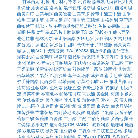
旦
甘草西定
利拉利汀
林可霉素
利谷隆
脂氧素
尼泊司他汀
党
参炔苷
洛美沙星
洛莫菌
氯卡色林
洛沙坦
洛伐他汀
曲洛司坦
曲美布汀
曲美孕酮
曲美他嗪
曲美苄胺
原苯甲酸三甲酯
曲米
帕明
三聚甲醛
曲普立定
雷公藤甲素
三蝶烯
曲格列酮
莨菪烷
曲帕替平
托吡卡胺
4-甲氧基多巴胺盐酸盐
色胺
2-庚胺
土克
甾酮
松脂
对羟基苯乙胺
L-酪氨酸
TG-02
TAK-441
他卡西妥
他达拉非
他林洛尔
替比培南酯
罗匹尼罗
罗哌卡因
罗格列酮
罗替戈汀
罗通定
罗沙替丁
甜叶悬钩子苷
卢非酰胺
吴茱萸次
碱
罗丹明6G
甲状旁腺素
RWJ-52353
消旋卡多曲
雷米普利
瑞芬太尼
白藜芦醇
视黄醇
碘代酚
瑞来巴坦
罗库溴胺
溴米索
伐
溴哌醇
布罗波尔
丁咯地尔
丁呋洛尔
布诺洛尔
丁二醇
丁醇
丁烯硫醇
苄索氯铵
比阿培南
双孢唑类二恶英
溴西泮
燕茜素
枯草菌素
巴氯芬
巴洛沙星
苯并双环酮
苯并呋喃
安息香
苯醌
佛手苷内酯
贝西沙星
乌苯美司
甜菜红
贝曲西班
氟吡草酮
丙
烯菊酯
生物蝶呤
生物素
比哌立登
双降生物素
双氟脲
比伐卢
定
博莱霉素
布南色林
帕洛诺司琼
丙戊酸
美金刚
樟脑
贝前列
素
伊伐布雷定
伏立康唑
唑来膦酸
瑞格菲尼
索拉非尼
雷夫康
唑
非韦匹仑
非达司他
福沙吡坦
氟维司群
食品黄
磺达肝癸钠
加替沙星
吉非替尼
吉列替尼
钆贝酸
钆喷酸
半乳酸
没食子酸
葡糖二酸
葡糖酸
谷氨酸
甘油酸
二酚
二硫苏糖醇
多西他赛
十
二烷醇
多奈哌齐
度骨化醇
DRIMANOL
氟哌利多
地喹啉
地西
泮
双氯磺草胺
鼠得克
地尔硫卓
二硫仑
十二烷基三乙铵
多瑞
培南
多沙普仑
达比加群
帕唑帕尼
PB-141
PICTILISIB
帕马