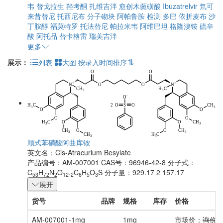
韦
替戈拉生
羟考酮
扎维吉泮
愈创木薁磺酸
Ibuzatrelvir
氘可
来昔替尼
托西尼布
分子砌块
阿帕鲁胺
检测
多巴
依折麦布
沙
丁胺醇
福莫特罗
托法替尼
帕拉米韦
阿维巴坦
格隆溴铵
硫辛
酸
阿托品
替卡格雷
瑞美吉泮
更多
展示：
列表
大图
按录入时间排序
顺式苯磺酸阿曲库铵
英文名：
Cis-Atracurium Besylate
产品编号：AM-007001
CAS号：96946-42-8
分子式：
C
H
N
O
.
C
H
O
S
分子量：929.17 2 157.17
53
72
2
12
2
6
5
3
展开
货号
品牌
规格
库存
价格
AM-007001-1mg
1mg
市场价：
询价