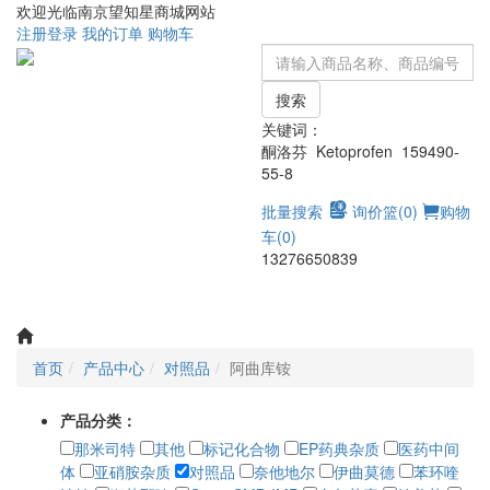
欢迎光临南京望知星商城网站
注册
登录
我的订单
购物车
搜索
关键词：
酮洛芬 Ketoprofen 159490-
55-8
批量搜索
询价篮(
0
)
购物
车(
0
)
13276650839
Toggle
navigati
首页
产品中心
对照品
阿曲库铵
产品分类：
那米司特
其他
标记化合物
EP药典杂质
医药中间
体
亚硝胺杂质
对照品
奈他地尔
伊曲莫德
苯环喹