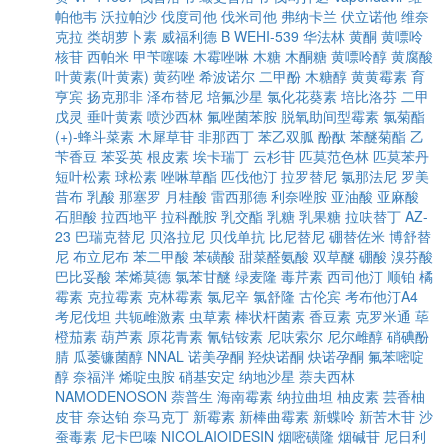
帕他韦
沃拉帕沙
伐度司他
伐米司他
弗纳卡兰
伏立诺他
维奈
克拉
类胡萝卜素
威福利德 B
WEHI-539
华法林
黄酮
黄嘌呤
核苷
西帕米
甲苄噻嗪
木霉唑啉
木糖
木酮糖
黄嘌呤醇
黄腐酸
叶黄素(叶黄素)
黄药唑
希波诺尔
二甲酚
木糖醇
黄黄霉素
育
亨宾
扬克那非
泽布替尼
培氟沙星
氯化花葵素
培比洛芬
二甲
戊灵
垂叶黄素
喷沙西林
氟唑菌苯胺
脱氧助间型霉素
氯菊酯
(+)-蜂斗菜素
木犀草苷
非那西丁
苯乙双胍
酚酞
苯醚菊酯
乙
苄香豆
苯妥英
根皮素
埃卡瑞丁
云杉苷
匹莫范色林
匹莫苯丹
短叶松素
球松素
唑啉草酯
匹伐他汀
拉罗替尼
氯那法尼
罗美
昔布
乳酸
那塞罗
月桂酸
雷西那德
利奈唑胺
亚油酸
亚麻酸
石胆酸
拉西地平
拉科酰胺
乳交酯
乳糖
乳果糖
拉呋替丁
AZ-
23
巴瑞克替尼
贝洛拉尼
贝伐单抗
比尼替尼
硼替佐米
博舒替
尼
布立尼布
苯二甲酸
苯磺酸
甜菜醛氨酸
双草醚
硼酸
溴芬酸
巴比妥酸
苯烯莫德
氯苯甘醚
绿麦隆
毒芹素
西司他汀
顺铂
橘
霉素
克拉霉素
克林霉素
氯尼辛
氯舒隆
古伦宾
考布他汀A4
考尼伐坦
共轭雌激素
虫草素
棒状杆菌素
香豆素
克罗米通
荜
橙茄素
葫芦素
原花青素
氰钴铵素
尼呋索尔
尼尔雌醇
硝碘酚
腈
瓜萎镰菌醇
NNAL
诺美孕酮
羟炔诺酮
炔诺孕酮
氟苯嘧啶
醇
奈福泮
烯啶虫胺
硝基安定
纳地沙星
萘夫西林
NAMODENOSON
萘普生
海南霉素
纳拉曲坦
柚皮素
芸香柚
皮苷
奈达铂
奈马克丁
新霉素
新棒曲霉素
新蝶呤
新苦木苷
沙
蚕毒素
尼卡巴嗪
NICOLAIOIDESIN
烟嘧磺隆
烟碱苷
尼日利