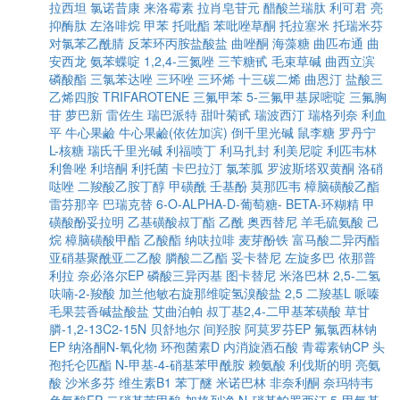
拉西坦
氯诺昔康
来洛霉素
拉肖皂苷元
醋酸兰瑞肽
利可君
亮
抑酶肽
左洛啡烷
甲苯
托吡酯
苯吡唑草酮
托拉塞米
托瑞米芬
对氯苯乙酰腈
反苯环丙胺盐酸盐
曲唑酮
海藻糖
曲匹布通
曲
安西龙
氨苯蝶啶
1,2,4-三氮唑
三苄糖甙
毛束草碱
曲西立滨
磷酸酯
三氯苯达唑
三环唑
三环烯
十三碳二烯
曲恩汀
盐酸三
乙烯四胺
TRIFAROTENE
三氟甲苯
5-三氟甲基尿嘧啶
三氟胸
苷
萝巴新
雷佐生
瑞巴派特
甜叶菊甙
瑞波西汀
瑞格列奈
利血
平
牛心果鹼
牛心果鹼(依佐加滨)
倒千里光碱
鼠李糖
罗丹宁
L-核糖
瑞氏千里光碱
利福喷丁
利马扎封
利美尼啶
利匹韦林
利鲁唑
利培酮
利托菌
卡巴拉汀
氯苯胍
罗波斯塔双黄酮
洛硝
哒唑
二羧酸乙胺丁醇
甲磺酰
壬基酚
莫那匹韦
樟脑磺酸乙酯
雷芬那辛
巴瑞克替
6-O-ALPHA-D-葡萄糖- BETA-环糊精
甲
磺酸酚妥拉明
乙基磺酸叔丁酯
乙酰
奥西替尼
羊毛硫氨酸
己
烷
樟脑磺酸甲酯
乙酸酯
纳呋拉啡
麦芽酚铁
富马酸二异丙酯
亚硝基聚酰亚二乙酸
膦酸二乙酯
妥卡替尼
左旋多巴
依那普
利拉
奈必洛尔EP
磷酸三异丙基
图卡替尼
米洛巴林
2,5-二氢
呋喃-2-羧酸
加兰他敏右旋那维啶氢溴酸盐
2,5 二羧基L 哌嗪
毛果芸香碱盐酸盐
艾曲泊帕
叔丁基2,4-二甲基苯磺酸
草甘
膦-1,2-13C2-15N
贝舒地尔
间羟胺
阿莫罗芬EP
氟氯西林钠
EP
纳洛酮N-氧化物
环孢菌素D
内消旋酒石酸
青霉素钠CP
头
孢托仑匹酯
N-甲基-4-硝基苯甲酰胺
赖氨酸
利伐斯的明
亮氨
酸
沙米多芬
维生素B1
苯丁醚
米诺巴林
非奈利酮
奈玛特韦