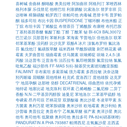
喜树碱
舍曲林
酮咯酸
奥美拉唑
阿加曲班
阿格列汀
苯唑西林
格列本脲
乐伐替尼
他唑巴坦
利塞膦酸
比索洛尔
替罗非班
贝
达喹啉
樟脑磺酸
帕罗西汀
依帕司他
肉毒碱
恩替卡韦
普罗帕
酮
福多司坦
布比卡因
BUSPERIDONE
丁螺环酮
布他米酯
正
丁烷
布坦卡因
丁烯酸盐
布替萘芬
丁烯酰胺
布康唑
布托巴胺
丁基羟基茴香醚
氰酸丁酯
丁醛
丁酰苯
铋
BI-6C9
BAL30072
巴兰诺尔
贝那普利
苯哌利多
苯海索
苄普地尔
倍他洛尔
联苯
邻苯基苯酚
没药醇
比沙克罗
双酚A
冰片
溴氯布罗特
氟比洛
芬
氟伐他汀
氟磺胺草醚
福米西林
甲酰胺磺隆
刺芒柄花素
磷
霉素
夫罗曲普坦
烟曲霉素
伏马菌素
呋喃烯啶
呋喃
2,4,5-涕
丙酸
法达普韦
泛昔洛韦
法匹拉韦
氟茚唑菌胺
氟雷拉纳
氯氟
吡氧乙酸
福沙那伟
FF-MAS
5(6)-羧基荧光素琥珀酰亚胺酯
FALIMINT
非布索坦
多索茶碱
强力霉素
多西拉敏
决奈达隆
羟丙哌嗪
屈螺酮
屈他维林
杜克甙
度洛西汀
度他雄胺
达克罗
宁
地屈孕酮
达那唑
癸醇
DECATRIENAL
得曲恩特
依托孕烯
地特诺
地塞比诺
地克珠利
双环素
己烯雌酚
二氟尼柳
二异丁
香酚
N,N-二甲基异丙醇胺
迪曼尼
苯地洛尔
二苯基甲硫醇
地
夸磷索
昂丹司琼
芒柄花苷
双肼酞嗪
奥比沙星
冬凌草甲素
东
方菌素
奥利万星
嘧苯胺磺隆
奥米沙班
欧地霉素
奥沙利铂
奥
沙普嗪
奥昔拉定
奥昔布宁
乙氧氟草醚
催产素
奥泽沙星
奥比
他韦
奥司他韦
低聚糖
奥利司他
奥拉多司
PA-824(硝基咪唑)
PANDURATIN A
PHA-793887
帕博西尼
左氧氟沙星
左西孟