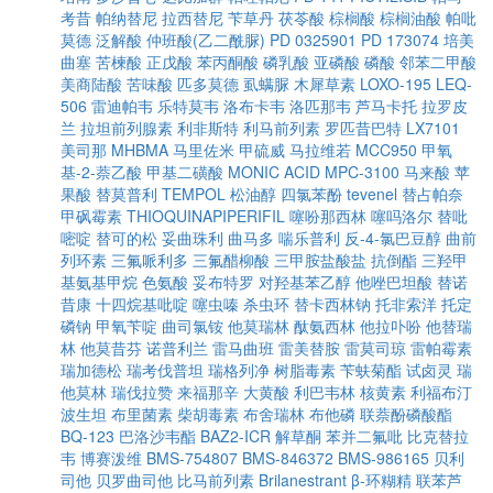
考昔
帕纳替尼
拉西替尼
苄草丹
茯苓酸
棕榈酸
棕榈油酸
帕吡
莫德
泛解酸
仲班酸(乙二酰脲)
PD 0325901
PD 173074
培美
曲塞
苦楝酸
正戊酸
苯丙酮酸
磷乳酸
亚磷酸
磷酸
邻苯二甲酸
美商陆酸
苦味酸
匹多莫德
虱螨脲
木犀草素
LOXO-195
LEQ-
506
雷迪帕韦
乐特莫韦
洛布卡韦
洛匹那韦
芦马卡托
拉罗皮
兰
拉坦前列腺素
利非斯特
利马前列素
罗匹昔巴特
LX7101
美司那
MHBMA
马里佐米
甲硫威
马拉维若
MCC950
甲氧
基-2-萘乙酸
甲基二磺酸
MONIC ACID
MPC-3100
马来酸
苹
果酸
替莫普利
TEMPOL
松油醇
四氯苯酚
tevenel
替占帕奈
甲砜霉素
THIOQUINAPIPERIFIL
噻吩那西林
噻吗洛尔
替吡
嘧啶
替可的松
妥曲珠利
曲马多
喘乐普利
反-4-氯巴豆醇
曲前
列环素
三氟哌利多
三氟醋柳酸
三甲胺盐酸盐
抗倒酯
三羟甲
基氨基甲烷
色氨酸
妥布特罗
对羟基苯乙醇
他唑巴坦酸
替诺
昔康
十四烷基吡啶
噻虫嗪
杀虫环
替卡西林钠
托非索洋
托定
磷钠
甲氧苄啶
曲司氯铵
他莫瑞林
酞氨西林
他拉卟吩
他替瑞
林
他莫昔芬
诺普利兰
雷马曲班
雷美替胺
雷莫司琼
雷帕霉素
瑞加德松
瑞考伐普坦
瑞格列净
树脂毒素
苄蚨菊酯
试卤灵
瑞
他莫林
瑞伐拉赞
来福那辛
大黄酸
利巴韦林
核黄素
利福布汀
波生坦
布里菌素
柴胡毒素
布舍瑞林
布他磷
联萘酚磷酸酯
BQ-123
巴洛沙韦酯
BAZ2-ICR
解草酮
苯并二氟吡
比克替拉
韦
博赛泼维
BMS-754807
BMS-846372
BMS-986165
贝利
司他
贝罗曲司他
比马前列素
Brilanestrant
β-环糊精
联苯芦