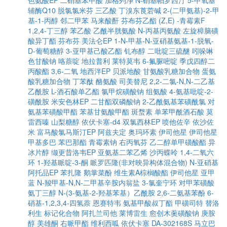
色氨酸EP
二硝基苯甲酸
加格列净
N-硝基帕罗西汀
5-甲氧基
辅酶Q10
脱氯氯米芬
三乙酸
丁溴东莨菪碱
2-(二甲氨基)-2-甲
基-1-丙醇
邻二甲苯
马来酸酐
芬布芬乙酯
(Z,E) -青霉素F
1,2,4-丁三醇
苯乙酸
乙酰半胱氨酸
N-丙基丙氨酸
左旋樟脑磺
酸异丁酯
芬布芬
美法仑EP
1-N-甲基-N-亚硝基氨基-1-脱氧-
D-葡萄糖醇
3-亚甲基己酸乙酯
钆布醇
二吡啶三硫醚
吲哚啉
色甘酸钠
咯萘啶
地拉普利
莱特莫韦
6-氟脲嘧啶
季戊四醇二
丙酸酯
3,6-二氧
地西泮EP
贝派地酸
甘氨酸乳糖加合物
蛋氨
酸乳糖加合物
丁苯酞
酪氨酸
司美替尼
2,2-二氯-N,N-二乙基
乙酰胺
L-酒石酸单乙酯
氯甲烷磺酸钠
组氨酸
4-氨基吡啶-2-
磺酰胺
米安色林EP
二甘酯双磷酸钠
2-乙酰氨基苯磺酰氯
对
氨基苯磺酸甲酯
苯基甘氨酸甲酯
斑蝥素
单苯甲酰酒石酸
莫
雷西嗪
山梨糖醇
依伏卡塞-d4
双氯西林EP
喷他佐辛
依沙佐
米
富马酸氯马斯汀EP
阿兹夫定
奥玛环素
伊司他星
伊司他星
甲基多巴
苯巴那酯
青霉素钠
右丙氧芬
乙二醇单甲磺酸酯
异
冰片醇
缬更昔洛韦EP
亚氨基二苯乙烯
沙丙蝶呤
1,4-二氧六
环
1-羟基哌啶-3-酮
哌罗匹隆(非对映异构体混合物)
N-亚硝基
阿托品EP
苯扎隆
鹅掌菜酚
维生素A棕榈酸酯
伊司他星
亚甲
蓝
N-羧甲基-N,N-二甲基辛胺内翁盐
3-氯奎宁环
对甲苯磺酸
氨丁三醇
N-(3-氨基-2-羟基苯基）乙酰胺
2,6-二氨基苯酚
6-
硝基-1,2,3,4-四氢萘
恩赛特韦
氨基甲酸叔丁酯
甲磺司特
替洛
利生
标记化合物
阿扎兰司他
莱博雷生
愈创木薁磺酸钠
庚胺
醇
美雄酮
右哌甲酯
维利西呱
依伏卡塞
DA-302168S
马立巴