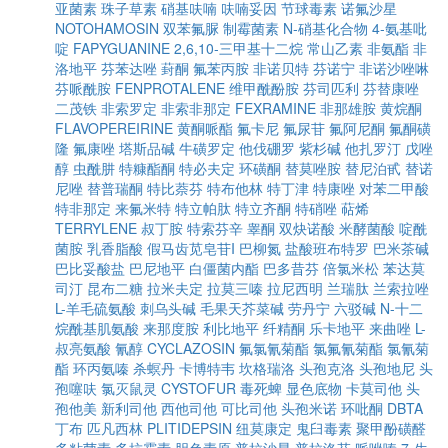
亚菌素
珠子草素
硝基呋喃
呋喃妥因
节球毒素
诺氟沙星
NOTOHAMOSIN
双苯氟脲
制霉菌素
N-硝基化合物
4-氨基吡
啶
FAPYGUANINE
2,6,10-三甲基十二烷
常山乙素
非氨酯
非
洛地平
芬苯达唑
葑酮
氟苯丙胺
非诺贝特
芬诺宁
非诺沙唑啉
芬哌酰胺
FENPROTALENE
维甲酰酚胺
芬司匹利
芬替康唑
二茂铁
非索罗定
非索非那定
FEXRAMINE
非那雄胺
黄烷酮
FLAVOPEREIRINE
黄酮哌酯
氟卡尼
氟尿苷
氟阿尼酮
氟酮磺
隆
氟康唑
塔斯品碱
牛磺罗定
他伐硼罗
紫杉碱
他扎罗汀
戊唑
醇
虫酰肼
特糠酯酮
特必夫定
环磺酮
替莫唑胺
替尼泊甙
替诺
尼唑
替普瑞酮
特比萘芬
特布他林
特丁津
特康唑
对苯二甲酸
特非那定
来氟米特
特立帕肽
特立齐酮
特硝唑
萜烯
TERRYLENE
叔丁胺
特索芬辛
睾酮
双炔诺酸
米酵菌酸
啶酰
菌胺
乳香脂酸
假马齿苋皂苷I
巴柳氮
盐酸班布特罗
巴米茶碱
巴比妥酸盐
巴尼地平
白僵菌内酯
巴多昔芬
倍氯米松
苯达莫
司汀
昆布二糖
拉米夫定
拉莫三嗪
拉尼西明
兰瑞肽
兰索拉唑
L-羊毛硫氨酸
刺乌头碱
毛果天芥菜碱
劳丹宁
六驳碱
N-十二
烷酰基肌氨酸
来那度胺
利比地平
纤精酮
乐卡地平
来曲唑
L-
叔亮氨酸
氰醇
CYCLAZOSIN
氟氯氰菊酯
氯氟氰菊酯
氯氰菊
酯
环丙氨嗪
杀螟丹
卡博特韦
坎格瑞洛
头孢克洛
头孢地尼
头
孢噻呋
氯灭鼠灵
CYSTOFUR
毒死蜱
显色底物
卡莫司他
头
孢他美
新利司他
西他司他
可比司他
头孢米诺
环吡酮
DBTA
丁布
匹凡西林
PLITIDEPSIN
纽莫康定
鬼臼毒素
聚甲酚磺醛