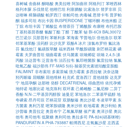
喜树碱
舍曲林
酮咯酸
奥美拉唑
阿加曲班
阿格列汀
苯唑西林
格列本脲
乐伐替尼
他唑巴坦
利塞膦酸
比索洛尔
替罗非班
贝
达喹啉
樟脑磺酸
帕罗西汀
依帕司他
肉毒碱
恩替卡韦
普罗帕
酮
福多司坦
布比卡因
BUSPERIDONE
丁螺环酮
布他米酯
正
丁烷
布坦卡因
丁烯酸盐
布替萘芬
丁烯酰胺
布康唑
布托巴胺
丁基羟基茴香醚
氰酸丁酯
丁醛
丁酰苯
铋
BI-6C9
BAL30072
巴兰诺尔
贝那普利
苯哌利多
苯海索
苄普地尔
倍他洛尔
联苯
邻苯基苯酚
没药醇
比沙克罗
双酚A
冰片
溴氯布罗特
氟比洛
芬
氟伐他汀
氟磺胺草醚
福米西林
甲酰胺磺隆
刺芒柄花素
磷
霉素
夫罗曲普坦
烟曲霉素
伏马菌素
呋喃烯啶
呋喃
2,4,5-涕
丙酸
法达普韦
泛昔洛韦
法匹拉韦
氟茚唑菌胺
氟雷拉纳
氯氟
吡氧乙酸
福沙那伟
FF-MAS
5(6)-羧基荧光素琥珀酰亚胺酯
FALIMINT
非布索坦
多索茶碱
强力霉素
多西拉敏
决奈达隆
羟丙哌嗪
屈螺酮
屈他维林
杜克甙
度洛西汀
度他雄胺
达克罗
宁
地屈孕酮
达那唑
癸醇
DECATRIENAL
得曲恩特
依托孕烯
地特诺
地塞比诺
地克珠利
双环素
己烯雌酚
二氟尼柳
二异丁
香酚
N,N-二甲基异丙醇胺
迪曼尼
苯地洛尔
二苯基甲硫醇
地
夸磷索
昂丹司琼
芒柄花苷
双肼酞嗪
奥比沙星
冬凌草甲素
东
方菌素
奥利万星
嘧苯胺磺隆
奥米沙班
欧地霉素
奥沙利铂
奥
沙普嗪
奥昔拉定
奥昔布宁
乙氧氟草醚
催产素
奥泽沙星
奥比
他韦
奥司他韦
低聚糖
奥利司他
奥拉多司
PA-824(硝基咪唑)
PANDURATIN A
PHA-793887
帕博西尼
左氧氟沙星
左西孟