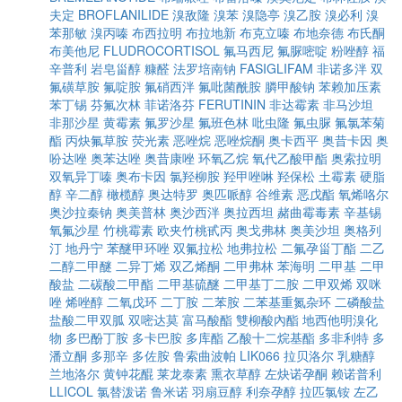
夫定
BROFLANILIDE
溴敌隆
溴苯
溴隐亭
溴乙胺
溴必利
溴
苯那敏
溴丙嗪
布西拉明
布拉地新
布克立嗪
布地奈德
布氏酮
布美他尼
FLUDROCORTISOL
氟马西尼
氟脲嘧啶
粉唑醇
福
辛普利
岩皂甾醇
糠醛
法罗培南钠
FASIGLIFAM
非诺多泮
双
氟磺草胺
氟啶胺
氟硝西泮
氟吡菌酰胺
膦甲酸钠
苯赖加压素
苯丁锡
芬氟次林
菲诺洛芬
FERUTININ
非达霉素
非马沙坦
非那沙星
黄霉素
氟罗沙星
氟班色林
吡虫隆
氟虫脲
氟氯苯菊
酯
丙炔氟草胺
荧光素
恶唑烷
恶唑烷酮
奥卡西平
奥昔卡因
奥
吩达唑
奥苯达唑
奥昔康唑
环氧乙烷
氧代乙酸甲酯
奥索拉明
双氧异丁嗪
奥布卡因
氯羟柳胺
羟甲唑啉
羟保松
土霉素
硬脂
醇
辛二醇
橄榄醇
奥达特罗
奥匹哌醇
谷维素
恶戊酯
氧烯咯尔
奥沙拉秦钠
奥美普林
奥沙西泮
奥拉西坦
赭曲霉毒素
辛基锡
氧氟沙星
竹桃霉素
欧夹竹桃甙丙
奥戈弗林
奥美沙坦
奥格列
汀
地丹宁
苯醚甲环唑
双氟拉松
地弗拉松
二氟孕甾丁酯
二乙
二醇二甲醚
二异丁烯
双乙烯酮
二甲弗林
苯海明
二甲基
二甲
酸盐
二碳酸二甲酯
二甲基硫醚
二甲基丁二胺
二甲双烯
双咪
唑
烯唑醇
二氧戊环
二丁胺
二苯胺
二苯基重氮杂环
二磷酸盐
盐酸二甲双胍
双嘧达莫
富马酸酯
雙柳酸內酯
地西他明溴化
物
多巴酚丁胺
多卡巴胺
多库酯
乙酸十二烷基酯
多非利特
多
潘立酮
多那辛
多佐胺
鲁索曲波帕
LIK066
拉贝洛尔
乳糖醇
兰地洛尔
黄钟花醌
莱龙泰素
熏衣草醇
左炔诺孕酮
赖诺普利
LLICOL
氯替泼诺
鲁米诺
羽扇豆醇
利奈孕醇
拉匹氯铵
左乙