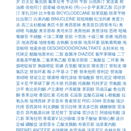
罗
芬太尼
氟虫腈
氟苯尼考
苄达明
苄胺
贝他斯汀
黄连素
柑
油烯
倍他司汀
甜菜碱
倍他米松
(R)-(+)-β-甲基苯乙胺
贝沙罗
汀
苯扎贝特
比卡鲁胺
BICYCLODECANE
联苯双酯
联苯苄唑
比拉斯汀
白果内酯
BINUCLEINE
双吡唑酮
红没药烯
奥普力
农
高三尖杉酯碱
奥匹卡朋
奥西那林
奥美昔芬(西替考马)
奥
硝唑
鸟氨酸
奥非那林
奥培米芬
奥斯他林
奥替溴铵
恶唑
吡喃
葡糖苷
牛磺酸
十溴二苯醚
癸烷
十胜肽
十碳三烯
癸烯
地西他
滨
地洛西嗪
地喹奎酯
去铁酮
去铁胺
地美环素
脱氧葡萄糖
地
昔帕明
地索奈德
DESOXIDODIDROVALTRATE
去羟米松
地
托咪定
醋酸地塞米松
二胺
敌菌净
DIAZIDE
氯甲苯噻嗪
二丁
基氨基甲酰氯
二氯苯氧乙酸
双氯非那胺
二氯酸盐
二环素
胸
腺嘧啶核苷
胸腺嘧啶
双碘
百里醌
噻加宾
噻奈普汀
替勃龙
噻
氯匹定
替加环素
顺-2-甲基-2-丁醛
替来他明
替利定
替洛隆
替硝唑
替诺立定
噻康唑
噻托溴铵
替瑞酰胺
替扎尼定
噻唑烷
妥卡尼
甲苯磺丁脲
托卡朋
托萘酯
托哌酮
托特罗定
劳氨酯
洛
沙平
鲁比前列酮
卢立康唑
卢美哌隆
苯芴醇
羽扇豆鹼
鲁拉西
酮
鲁苯达唑
番茄红素
石松胺
石蒜胺
盐酸石蒜碱
L-赖氨酸
拉
氧头孢
瑞博西林
罗非昔布
鲁索替尼
RSC-3388
雷奈酸
瑞沙
托维
雷西莫特
利太膦酸
雷贝拉唑
莱克多巴胺
碘醚柳胺
雷洛
昔芬
异丙氨基比林
雷尼替丁
雷诺嗪
雷沙吉兰
阿德福韦酯
溴
己新
苯海拉明
青霉素V
比沙曲嗪
没食子酸铋
黄细心酮
波尔
定碱
硼酸盐
波那普令
乙酸龙脑酯
布索芬新
油菜素内酯
BREMELANOTIDE
布瑞哌唑
布雷洛嗪
溴莫尼定
布林佐胺
溴