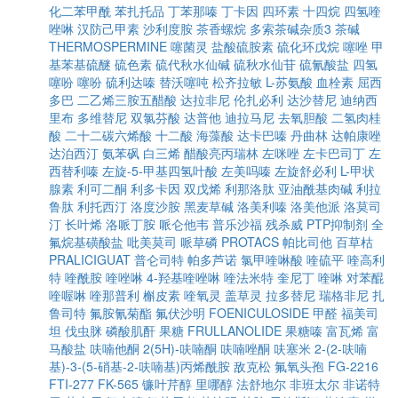
化二苯甲酰
苯扎托品
丁苯那嗪
丁卡因
四环素
十四烷
四氢喹
唑啉
汉防己甲素
沙利度胺
茶香螺烷
多索茶碱杂质3
茶碱
THERMOSPERMINE
噻菌灵
盐酸硫胺素
硫化环戊烷
噻唑
甲
基苯基硫醚
硫色素
硫代秋水仙碱
硫秋水仙苷
硫氰酸盐
四氢
噻吩
噻吩
硫利达嗪
替沃噻吨
松齐拉敏
L-苏氨酸
血栓素
屈西
多巴
二乙烯三胺五醋酸
达拉非尼
伦扎必利
达沙替尼
迪纳西
里布
多维替尼
双氯芬酸
达普他
迪拉马尼
去氧胆酸
二氢肉桂
酸
二十二碳六烯酸
十二酸
海藻酸
达卡巴嗪
丹曲林
达帕康唑
达泊西汀
氨苯砜
白三烯
醋酸亮丙瑞林
左咪唑
左卡巴司丁
左
西替利嗪
左旋-5-甲基四氢叶酸
左美吗嗪
左旋舒必利
L-甲状
腺素
利可二酮
利多卡因
双戊烯
利那洛肽
亚油酰基肉碱
利拉
鲁肽
利托西汀
洛度沙胺
黑麦草碱
洛美利嗪
洛美他派
洛莫司
汀
长叶烯
洛哌丁胺
哌仑他韦
普乐沙福
残杀威
PTP抑制剂
全
氟烷基磺酸盐
吡美莫司
哌草磷
PROTACS
帕比司他
百草枯
PRALICIGUAT
普仑司特
帕多芦诺
氯甲喹啉酸
喹硫平
喹高利
特
喹酰胺
喹唑啉
4-羟基喹唑啉
喹法米特
奎尼丁
喹啉
对苯醌
喹喔啉
喹那普利
槲皮素
喹氧灵
盖草灵
拉多替尼
瑞格非尼
扎
鲁司特
氟胺氰菊酯
氟伏沙明
FOENICULOSIDE
甲醛
福美司
坦
伐虫脒
磷酸肌酐
果糖
FRULLANOLIDE
果糖嗪
富瓦烯
富
马酸盐
呋喃他酮
2(5H)-呋喃酮
呋喃唑酮
呋塞米
2-(2-呋喃
基)-3-(5-硝基-2-呋喃基)丙烯酰胺
敌克松
氟氧头孢
FG-2216
FTI-277
FK-565
镰叶芹醇
里哪醇
法舒地尔
非班太尔
非诺特