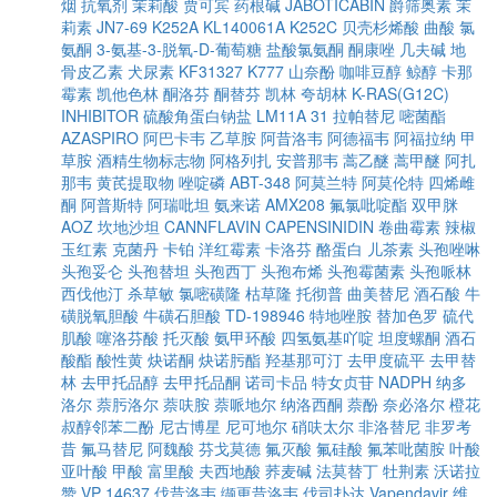
烟
抗氧剂
茉莉酸
贾可宾
药根碱
JABOTICABIN
爵筛奥素
茉
莉素
JN7-69
K252A
KL140061A
K252C
贝壳杉烯酸
曲酸
氯
氨酮
3-氨基-3-脱氧-D-葡萄糖
盐酸氯氨酮
酮康唑
几夫碱
地
骨皮乙素
犬尿素
KF31327
K777
山奈酚
咖啡豆醇
鲸醇
卡那
霉素
凯他色林
酮洛芬
酮替芬
凯林
夸胡林
K-RAS(G12C)
INHIBITOR
硫酸角蛋白钠盐
LM11A 31
拉帕替尼
嘧菌酯
AZASPIRO
阿巴卡韦
乙草胺
阿昔洛韦
阿德福韦
阿福拉纳
甲
草胺
酒精生物标志物
阿格列扎
安普那韦
蒿乙醚
蒿甲醚
阿扎
那韦
黄芪提取物
唑啶磷
ABT-348
阿莫兰特
阿莫伦特
四烯雌
酮
阿普斯特
阿瑞吡坦
氨来诺
AMX208
氟氯吡啶酯
双甲脒
AOZ
坎地沙坦
CANNFLAVIN
CAPENSINIDIN
卷曲霉素
辣椒
玉红素
克菌丹
卡铂
洋红霉素
卡洛芬
酪蛋白
儿茶素
头孢唑啉
头孢妥仑
头孢替坦
头孢西丁
头孢布烯
头孢霉菌素
头孢哌林
西伐他汀
杀草敏
氯嘧磺隆
枯草隆
托彻普
曲美替尼
酒石酸
牛
磺脱氧胆酸
牛磺石胆酸
TD-198946
特地唑胺
替加色罗
硫代
肌酸
噻洛芬酸
托灭酸
氨甲环酸
四氢氨基吖啶
坦度螺酮
酒石
酸酯
酸性黄
炔诺酮
炔诺肟酯
羟基那可汀
去甲度硫平
去甲替
林
去甲托品醇
去甲托品酮
诺司卡品
特女贞苷
NADPH
纳多
洛尔
萘肟洛尔
萘呋胺
萘哌地尔
纳洛西酮
萘酚
奈必洛尔
橙花
叔醇邻苯二酚
尼古博星
尼可地尔
硝呋太尔
非洛替尼
非罗考
昔
氟马替尼
阿魏酸
芬戈莫德
氟灭酸
氟硅酸
氟苯吡菌胺
叶酸
亚叶酸
甲酸
富里酸
夫西地酸
荞麦碱
法莫替丁
牡荆素
沃诺拉
赞
VP 14637
伐昔洛韦
缬更昔洛韦
伐司扑达
Vapendavir
维