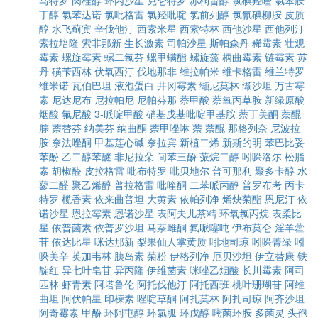
马特罗
肉桂醇
环丙沙星
克仑特罗
赤桐甾醇
氯碘羟喹
氯苯胺
丁醇
氯苯达诺
氯吡格雷
氯羟吡啶
氯前列醇
氯氰碘柳胺
皮质
醇
水飞蓟宾
辛伐他汀
西索米星
西索特林
西他沙星
西他列汀
索拉培隆
索非那新
生长激素
司帕沙星
斯帕森丹
稀霉素
壮观
霉素
螺旋霉素
螺二氯芬
螺甲螨酯
螺旋藻
柄曲霉素
链霉素
苏
丹
磺苄西林
伏氧西汀
伐地那非
维拉帕米
维卡格雷
维兰特罗
维米诺
瓦伯巴坦
液泡蛋白
井冈霉素
缬尼莫林
缬沙坦
万古霉
素
尼达尼布
尼拉帕尼
尼帕芬那
萘甲酸
萘氧丙草胺
新绿原酸
烟酸
氟尼酸
3-哌啶甲酸
硝基戊基吡啶甲基胺
萘丁美酮
萘醌
腙
萘替芬
纳美芬
纳曲酮
萘甲唑啉
萘
萘醌
那格列奈
尼波拉
胺
奈法唑酮
甲基莲心碱
奈拉宾
新植二烯
新斯的明
苯巴比妥
苯酚
乙二醇苯醚
非尼拉朵
间苯三酚
蒎烷二醇
吲哚洛尔
松脂
素
胡椒醛
皮拉格雷
吡布特罗
吡贝地尔
普可那利
聚多卡醇
水
蓼二醛
聚乙烯醇
普拉格雷
吡喹酮
二苯哌丙醇
普罗布考
丙卡
特罗
榄香素
依来曲普坦
大黄素
依帕列净
烯炔菊酯
恩尼汀
依
诺沙星
恩拉霉素
恩诺沙星
表阿夫儿茶精
环氧氯丙烷
表柔比
星
依普菌素
依普罗沙坦
马萘雌酮
氟哌噻吨
伊布莫仑
淫羊藿
苷
依达比星
咪达那新
梨果仙人掌黄质
吲地司琼
吲哚菁绿
吲
哚美辛
英加韦林
胰岛素
菊粉
伊格列净
厄贝沙坦
伊立替康
铁
靛红
异七叶皂苷
异丙隆
伊维菌素
咪唑乙烟酸
长川霉素
阿司
匹林
虾青素
阿塔鲁伦
阿托伐他汀
阿托西班
桃叶珊瑚苷
阿维
曲坦
阿伏帕星
印楝素
唑啶草酮
阿扎莫林
阿扎司琼
阿齐沙坦
阿奇霉素
甲酚
环阿屯醇
环氯胍
环戊醇
嘧菌环胺
多菌灵
头孢