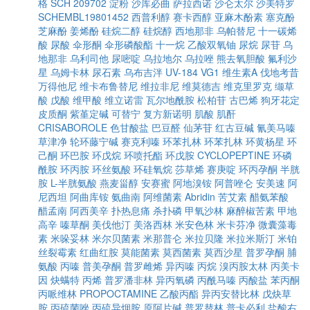
格
SCH 209702
淀粉
沙库必曲
萨拉西诺
沙仑太尔
沙美特罗
SCHEMBL19801452
西普利醇
赛卡西醇
亚麻木酚素
塞克酚
芝麻酚
姜烯酚
硅烷二醇
硅烷醇
西地那非
乌帕替尼
十一碳烯
酸
尿酸
伞形酮
伞形磷酸酯
十一烷
乙酸双氧铀
尿烷
尿苷
乌
地那非
乌利司他
尿嘧啶
乌拉地尔
乌拉唑
熊去氧胆酸
氟利沙
星
乌姆卡林
尿石素
乌布吉泮
UV-184
VG1
维生素A
伐地考昔
万得他尼
维卡布鲁替尼
维拉非尼
维莫德吉
维克里罗克
缬草
酸
戊酸
维甲酸
维立诺雷
瓦尔地酰胺
松柏苷
古巴烯
狗牙花定
皮质酮
紫堇定碱
可替宁
复方新诺明
肌酸
肌酐
CRISABOROLE
色甘酸盐
巴豆醛
仙茅苷
红古豆碱
氰美马嗪
草津净
轮环藤宁碱
赛克利嗪
环苯扎林
环苯扎林
环黄杨星
环
己酮
环巴胺
环戊烷
环喷托酯
环戊胺
CYCLOPEPTINE
环磷
酰胺
环丙胺
环丝氨酸
环硅氧烷
莎草烯
赛庚啶
环丙孕酮
半胱
胺
L-半胱氨酸
燕麦甾醇
安赛蜜
阿地溴铵
阿普唑仑
安美速
阿
尼西坦
阿曲库铵
氨曲南
阿维菌素
Abridin
苦艾素
醋氨苯酸
醋孟南
阿西美辛
扑热息痛
杀扑磷
甲氧沙林
麻醉椒苦素
甲地
高辛
嗪草酮
美伐他汀
美洛西林
米安色林
米卡芬净
微囊藻毒
素
米哚妥林
米尔贝菌素
米那普仑
米拉贝隆
米拉米斯汀
米铂
丝裂霉素
红曲红胺
莫能菌素
莫西菌素
莫西沙星
普罗孕酮
脯
氨酸
丙嗪
普美孕酮
普罗雌烯
异丙嗪
丙烷
溴丙胺太林
丙美卡
因
炔螨特
丙烯
普罗潘非林
异丙氧磷
丙酰马嗪
丙酸盐
苯丙酮
丙哌维林
PROPOCTAMINE
乙酸丙酯
异丙安替比林
戊炔草
胺
丙硫菌唑
丙硫异烟胺
原阿片碱
普罗替林
普卡必利
盐酸右