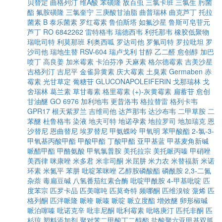
贝替定
曲格列汀
维A酸
苯磺隆
敌百虫
三氯卡班
三氯生
肟菌
酯
氟胺磺隆
三氯奎宁
三庚酸甘油脂
曲普瑞林
曲克芦丁
托拉
菌素 B
泰乐菌素
罗红霉素
鲁伯斯塔
如氟沙星
鲁斯可皂苷元
芦丁
RO 6842262
雷特格韦
瑞德西韦
利托那韦
橡胶低聚物
瑞吡司特
利莫那班
利奥西呱
罗达司他
罗氟司特
罗拉吡坦
罗
沙司他
瑞地生替
RSV-604
瑞卢戈利
甘醇
乙二醛
愈创醇
加巴
喷丁
高良姜
加米霉素
卡泊芬净
天麻素
格尔德霉素
吉美沙星
吉格列汀
吉尼平
金雀异黄素
庆大霉素
土臭素
Germaben
赤
霉素
光甘草定
葡糖苷
GLUCONAPOLEIFERIN
戈那瑞林
戈
舍瑞林
葛兰素
草甘毒素
格里霉素
(+)-灰黄霉素
扁蓄苷
愈创
甘油醚
GO 6976
加利地韦
更昔洛韦
格拉替雷
格列卡韦
GPR17
根天紫罗兰
吉维司他
达芦那韦
达沙布韦
二甲草胺
二
苯醚
杜鲁格韦
染液
地夫可特
地诺孕素
地拉罗司
地加瑞克
恩
沙替尼
恩曲替尼
埃罗替尼
甲氨蝶呤
甲氧明
苯甲酸酯
2-氯-3-
甲氧基丙酸甲酯
甲酸甲酯
丁酸甲酯
亚甲基蓝
甲基麦角新碱
哌醋甲酯
甲酪氨酸
甲氧氯普胺
美托拉宗
美托哌丙嗪
甲硝唑
美西律
咪康唑
米多君
米非司酮
米屈肼
米力农
米替福新
米诺
环素
米氮平
苯肼
吡啶苯咪唑
乙醇胺磷酸酯
磷酰胺
2,3-二氮
杂萘
毒扁豆碱
八氢番茄红素合酶
吡啶甲酰胺
4-甲基吡啶
匹
度苯宗
匹罗卡品
匹美噻吨
匹莫奇特
频哪酮
匹维溴铵
蒎烯
匹
格列酮
匹泮哌隆
哌喹
哌嗪
哌啶
哌立度酯
增效醚
卵形椒碱
哌泊噻嗪
吡诺克辛
吡非尼酮
吡利霉素
吡咯庚汀
匹托非酮
匹
杉琼
塑料添加剂
聚对苯二甲酸丁二醇酯
盐酸聚六亚甲基双胍