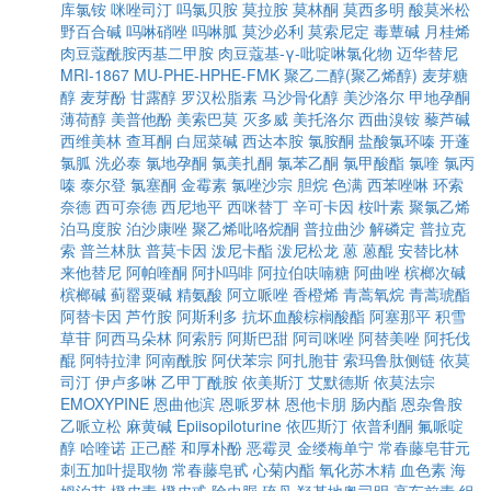
库氯铵
咪唑司汀
吗氯贝胺
莫拉胺
莫林酮
莫西多明
酸莫米松
野百合碱
吗啉硝唑
吗啉胍
莫沙必利
莫索尼定
毒蕈碱
月桂烯
肉豆蔻酰胺丙基二甲胺
肉豆蔻基-γ-吡啶啉氯化物
迈华替尼
MRI-1867
MU-PHE-HPHE-FMK
聚乙二醇(聚乙烯醇)
麦芽糖
醇
麦芽酚
甘露醇
罗汉松脂素
马沙骨化醇
美沙洛尔
甲地孕酮
薄荷醇
美普他酚
美索巴莫
灭多威
美托洛尔
西曲溴铵
藜芦碱
西维美林
查耳酮
白屈菜碱
西达本胺
氯胺酮
盐酸氯环嗪
开蓬
氯胍
洗必泰
氯地孕酮
氯美扎酮
氯苯乙酮
氯甲酸酯
氯喹
氯丙
嗪
泰尔登
氯塞酮
金霉素
氯唑沙宗
胆烷
色满
西苯唑啉
环索
奈德
西可奈德
西尼地平
西咪替丁
辛可卡因
桉叶素
聚氯乙烯
泊马度胺
泊沙康唑
聚乙烯吡咯烷酮
普拉曲沙
解磷定
普拉克
索
普兰林肽
普莫卡因
泼尼卡酯
泼尼松龙
蒽
蒽醌
安替比林
来他替尼
阿帕喹酮
阿扑吗啡
阿拉伯呋喃糖
阿曲唑
槟榔次碱
槟榔碱
蓟罂粟碱
精氨酸
阿立哌唑
香橙烯
青蒿氧烷
青蒿琥酯
阿替卡因
芦竹胺
阿斯利多
抗坏血酸棕榈酸酯
阿塞那平
积雪
草苷
阿西马朵林
阿索肟
阿斯巴甜
阿司咪唑
阿替美唑
阿托伐
醌
阿特拉津
阿南酰胺
阿伏苯宗
阿扎胞苷
索玛鲁肽侧链
依莫
司汀
伊卢多啉
乙甲丁酰胺
依美斯汀
艾默德斯
依莫法宗
EMOXYPINE
恩曲他滨
恩哌罗林
恩他卡朋
肠内酯
恩杂鲁胺
乙哌立松
麻黄碱
Epiisopiloturine
依匹斯汀
依普利酮
氟哌啶
醇
哈喹诺
正己醛
和厚朴酚
恶霉灵
金缕梅单宁
常春藤皂苷元
刺五加叶提取物
常春藤皂甙
心菊内酯
氧化苏木精
血色素
海