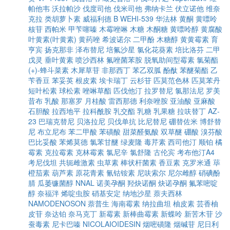
帕他韦
沃拉帕沙
伐度司他
伐米司他
弗纳卡兰
伏立诺他
维奈
克拉
类胡萝卜素
威福利德 B
WEHI-539
华法林
黄酮
黄嘌呤
核苷
西帕米
甲苄噻嗪
木霉唑啉
木糖
木酮糖
黄嘌呤醇
黄腐酸
叶黄素(叶黄素)
黄药唑
希波诺尔
二甲酚
木糖醇
黄黄霉素
育
亨宾
扬克那非
泽布替尼
培氟沙星
氯化花葵素
培比洛芬
二甲
戊灵
垂叶黄素
喷沙西林
氟唑菌苯胺
脱氧助间型霉素
氯菊酯
(+)-蜂斗菜素
木犀草苷
非那西丁
苯乙双胍
酚酞
苯醚菊酯
乙
苄香豆
苯妥英
根皮素
埃卡瑞丁
云杉苷
匹莫范色林
匹莫苯丹
短叶松素
球松素
唑啉草酯
匹伐他汀
拉罗替尼
氯那法尼
罗美
昔布
乳酸
那塞罗
月桂酸
雷西那德
利奈唑胺
亚油酸
亚麻酸
石胆酸
拉西地平
拉科酰胺
乳交酯
乳糖
乳果糖
拉呋替丁
AZ-
23
巴瑞克替尼
贝洛拉尼
贝伐单抗
比尼替尼
硼替佐米
博舒替
尼
布立尼布
苯二甲酸
苯磺酸
甜菜醛氨酸
双草醚
硼酸
溴芬酸
巴比妥酸
苯烯莫德
氯苯甘醚
绿麦隆
毒芹素
西司他汀
顺铂
橘
霉素
克拉霉素
克林霉素
氯尼辛
氯舒隆
古伦宾
考布他汀A4
考尼伐坦
共轭雌激素
虫草素
棒状杆菌素
香豆素
克罗米通
荜
橙茄素
葫芦素
原花青素
氰钴铵素
尼呋索尔
尼尔雌醇
硝碘酚
腈
瓜萎镰菌醇
NNAL
诺美孕酮
羟炔诺酮
炔诺孕酮
氟苯嘧啶
醇
奈福泮
烯啶虫胺
硝基安定
纳地沙星
萘夫西林
NAMODENOSON
萘普生
海南霉素
纳拉曲坦
柚皮素
芸香柚
皮苷
奈达铂
奈马克丁
新霉素
新棒曲霉素
新蝶呤
新苦木苷
沙
蚕毒素
尼卡巴嗪
NICOLAIOIDESIN
烟嘧磺隆
烟碱苷
尼日利