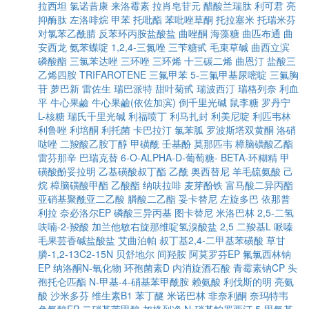
拉西坦
氯诺昔康
来洛霉素
拉肖皂苷元
醋酸兰瑞肽
利可君
亮
抑酶肽
左洛啡烷
甲苯
托吡酯
苯吡唑草酮
托拉塞米
托瑞米芬
对氯苯乙酰腈
反苯环丙胺盐酸盐
曲唑酮
海藻糖
曲匹布通
曲
安西龙
氨苯蝶啶
1,2,4-三氮唑
三苄糖甙
毛束草碱
曲西立滨
磷酸酯
三氯苯达唑
三环唑
三环烯
十三碳二烯
曲恩汀
盐酸三
乙烯四胺
TRIFAROTENE
三氟甲苯
5-三氟甲基尿嘧啶
三氟胸
苷
萝巴新
雷佐生
瑞巴派特
甜叶菊甙
瑞波西汀
瑞格列奈
利血
平
牛心果鹼
牛心果鹼(依佐加滨)
倒千里光碱
鼠李糖
罗丹宁
L-核糖
瑞氏千里光碱
利福喷丁
利马扎封
利美尼啶
利匹韦林
利鲁唑
利培酮
利托菌
卡巴拉汀
氯苯胍
罗波斯塔双黄酮
洛硝
哒唑
二羧酸乙胺丁醇
甲磺酰
壬基酚
莫那匹韦
樟脑磺酸乙酯
雷芬那辛
巴瑞克替
6-O-ALPHA-D-葡萄糖- BETA-环糊精
甲
磺酸酚妥拉明
乙基磺酸叔丁酯
乙酰
奥西替尼
羊毛硫氨酸
己
烷
樟脑磺酸甲酯
乙酸酯
纳呋拉啡
麦芽酚铁
富马酸二异丙酯
亚硝基聚酰亚二乙酸
膦酸二乙酯
妥卡替尼
左旋多巴
依那普
利拉
奈必洛尔EP
磷酸三异丙基
图卡替尼
米洛巴林
2,5-二氢
呋喃-2-羧酸
加兰他敏右旋那维啶氢溴酸盐
2,5 二羧基L 哌嗪
毛果芸香碱盐酸盐
艾曲泊帕
叔丁基2,4-二甲基苯磺酸
草甘
膦-1,2-13C2-15N
贝舒地尔
间羟胺
阿莫罗芬EP
氟氯西林钠
EP
纳洛酮N-氧化物
环孢菌素D
内消旋酒石酸
青霉素钠CP
头
孢托仑匹酯
N-甲基-4-硝基苯甲酰胺
赖氨酸
利伐斯的明
亮氨
酸
沙米多芬
维生素B1
苯丁醚
米诺巴林
非奈利酮
奈玛特韦