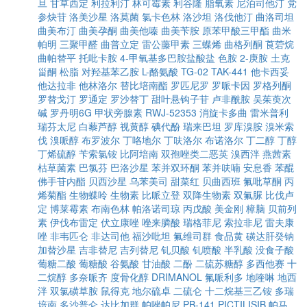
旦
甘草西定
利拉利汀
林可霉素
利谷隆
脂氧素
尼泊司他汀
党
参炔苷
洛美沙星
洛莫菌
氯卡色林
洛沙坦
洛伐他汀
曲洛司坦
曲美布汀
曲美孕酮
曲美他嗪
曲美苄胺
原苯甲酸三甲酯
曲米
帕明
三聚甲醛
曲普立定
雷公藤甲素
三蝶烯
曲格列酮
莨菪烷
曲帕替平
托吡卡胺
4-甲氧基多巴胺盐酸盐
色胺
2-庚胺
土克
甾酮
松脂
对羟基苯乙胺
L-酪氨酸
TG-02
TAK-441
他卡西妥
他达拉非
他林洛尔
替比培南酯
罗匹尼罗
罗哌卡因
罗格列酮
罗替戈汀
罗通定
罗沙替丁
甜叶悬钩子苷
卢非酰胺
吴茱萸次
碱
罗丹明6G
甲状旁腺素
RWJ-52353
消旋卡多曲
雷米普利
瑞芬太尼
白藜芦醇
视黄醇
碘代酚
瑞来巴坦
罗库溴胺
溴米索
伐
溴哌醇
布罗波尔
丁咯地尔
丁呋洛尔
布诺洛尔
丁二醇
丁醇
丁烯硫醇
苄索氯铵
比阿培南
双孢唑类二恶英
溴西泮
燕茜素
枯草菌素
巴氯芬
巴洛沙星
苯并双环酮
苯并呋喃
安息香
苯醌
佛手苷内酯
贝西沙星
乌苯美司
甜菜红
贝曲西班
氟吡草酮
丙
烯菊酯
生物蝶呤
生物素
比哌立登
双降生物素
双氟脲
比伐卢
定
博莱霉素
布南色林
帕洛诺司琼
丙戊酸
美金刚
樟脑
贝前列
素
伊伐布雷定
伏立康唑
唑来膦酸
瑞格菲尼
索拉非尼
雷夫康
唑
非韦匹仑
非达司他
福沙吡坦
氟维司群
食品黄
磺达肝癸钠
加替沙星
吉非替尼
吉列替尼
钆贝酸
钆喷酸
半乳酸
没食子酸
葡糖二酸
葡糖酸
谷氨酸
甘油酸
二酚
二硫苏糖醇
多西他赛
十
二烷醇
多奈哌齐
度骨化醇
DRIMANOL
氟哌利多
地喹啉
地西
泮
双氯磺草胺
鼠得克
地尔硫卓
二硫仑
十二烷基三乙铵
多瑞
培南
多沙普仑
达比加群
帕唑帕尼
PB-141
PICTILISIB
帕马