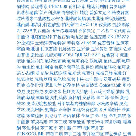
多粘菌素
多抗霉素
胆色素原
普拉沙星
普拉洛芬
哌唑嗪
7-生
物蝶呤
普瑞霉素
PRN1008
前列环素
地诺前列酮
普罗瑞林
原薯蓣皂甙
普卢利沙星
野黑樱苷
蝶啶
普妥立定
石榴皮鞣素
嘌呤霉素二盐酸盐水合物
吡唑醚菌酯
氟虫吡喹
嘧啶磺酸盐
吡丙醚
那高利特盐酸盐
帕利普韦
ZHC-116
佐美酸
扎拉果酸
ZD7288
扎西他滨
玉米赤霉烯酮
齐多夫定
二乙基二硫代氨基
甲酸锌
吡啶硫酮锌
齐拉西酮
唑尼沙胺
佐匹克隆
ZK 159222
泽拉烯醇
玉米醇
齐帕特罗
辛特洛
ZLN005
佐芬普利
左氯苯
噻酚
唑吡坦
扎来普隆
扎洛洛芬
玉米素
玉米黄质
齐留酮
佐米
曲普坦
柔比星
扎那米韦
ZOSUQUIDAR
ZZR
佐他莫司
氟胞
嘧啶
氟达拉滨
氟脱氧葡糖
氟氢可的松
联氟砜
氟茚二酮
氟甲
喹
氟米松
氟桂利嗪
氟尼辛葡甲胺
肤轻松
醋酸氟轻松
氟可龙
芴
9-芴酮
荧光胺
氟哌啶酮
氟米龙
氟西汀
氟奋乃静
氟吡汀
氟氢缩松
氟咯草酮
氟他胺
氟替卡松
奈非那韦
双亚硝基
萘莫
司他
奈妥吡坦
尼非卡兰
诺孕美特
硝呋替莫
Obicetrapib
奥拉
替尼
奥拉帕尼
奥泼佐米
橙B
奥贝胆酸
十八碳三烯酸
油酸
乳
清酸
草酸
氧嗪酸
奥扎莫德
黄柏酮
罗勒烯
辛二烯
辛烷
奥他
维林
奥替尼啶盐酸盐
对甲氧基肉桂酸辛酯
水杨酸辛酯
奥克
立林
奥克巴胺
奥曲肽
正辛胺
氯化锦葵色素-3-Β-葡糖苷
苄氟
噻嗪
苯磷硫胺
贝尼地平
苯丙哌林
苄丝肼
苯甲醛
苯扎氯铵
苯
甲酰胺
苯溴马隆
苯
苯二胺
苯磺酸盐
苄替米特
苯并咪唑
噻霉
酮
苯佐卡因
苯二氮卓
苯甲腈
二苯甲酮
苯并芘
BENZOQUINE
苯噻二嗪
苯并三唑
苯并噁二唑
苯左氯铵
过氧