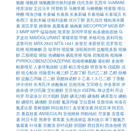
氨酸
缬氨腈
缬氨酰胺伏格列波糖
伐伦克林
瓦西辛
VcMMAE
维库溴铵
文拉法辛
阿替欧苷
马鞭草烯
马鞭烯酮
维塞胺
维拉
唑酮
维洛沙嗪
长春碱
长春胺
长春新碱
长春地碱
长春瑞滨
长
春西汀
老刺木碱
伏格列波糖
伏尔丁醇
莫扎伐坦
螺粘液杀菌
素
莫匹罗星
姆替林
真菌毒素
杨梅素
MECOPROP
MGB-BP-
3
MMP
MPP
锰福地吡
吡草胺
异丙甲草胺
粘多糖病底物
马
罗皮坦
MAVOGLURANT
苯噻草胺
甲哌
米格司他
莫利司他
孟鲁司特
MRX-2843
MTX-1641
奈替尼
来那替尼
尼罗替尼
吡唑
吡唑啉酮
芘
哒草特
吡啶啉
溴吡斯的明
盐酸吡多胺
吡哆
醇
乙胺嘧啶
嘧啶
焦磷酸钠
砜吡草唑
吡咯
四氢吡咯
吡咯啉
PYRROLOBENZODIAZEPINE
吡咯喹啉醌酸
紫杉醇
多效唑
帕塞维尼
人参环氧炔醇
泛醇
帕立骨化醇
喷昔洛韦
戊硫醇
戊
醇
吡仑帕奈
培哚普利
雌三醇
乙胺丁醇
氘代乙二醇
乙醇
炔雌
醇
盐酸乙丙嗪
乙二醇
双醋炔诺醇
2-乙基-1,3-己二醇
丁香酚
伊卡倍特
依考匹泮
依酚氯铵
厄他培南
艾司唑仑
伊多塞班
伊
曲奈德
伊沙匹隆
艾杜糖醇
艾芬地尔
IGEPAL
咪达普利
茚达
特罗
茚诺洛尔
巨大戟醇
肌醇
碘克沙醇
碘海醇
碘美普尔
碘帕
醇
碘喷托
碘佛醇
异葑醇
氮异丙嗪
艾拉普林
亚胺培南
布洛芬
氨柔比星
香树脂醇
阿拉格列汀
血管紧张素
阿尼芬净
阿尼扎
芬
番荔枝素
ANSECULIN
安他唑林
阿帕地松
芹菜素
安普霉
素
阿贝卡星
熊果苷
青蒿素
头孢洛林盐
塞利洛尔
苯丁酸氮芥
氯霉素
叶绿素
百菌清
胆钙化醇
胆固醇
西拉普利
西洛他唑
西