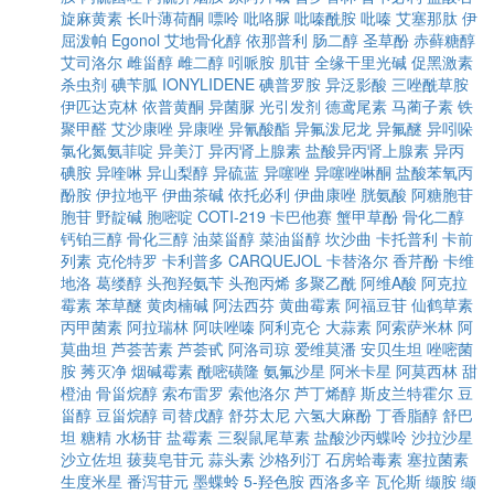
旋麻黄素
长叶薄荷酮
嘌呤
吡咯脲
吡嗪酰胺
吡嗪
艾塞那肽
伊
屈泼帕
Egonol
艾地骨化醇
依那普利
肠二醇
圣草酚
赤藓糖醇
艾司洛尔
雌甾醇
雌二醇
吲哌胺
肌苷
全缘干里光碱
促黑激素
杀虫剂
碘苄胍
IONYLIDENE
碘普罗胺
异泛影酸
三唑酰草胺
伊匹达克林
依普黄酮
异菌脲
光引发剂
德鸢尾素
马蔺子素
铁
聚甲醛
艾沙康唑
异康唑
异氰酸酯
异氟泼尼龙
异氟醚
异吲哚
氯化氮氨菲啶
异美汀
异丙肾上腺素
盐酸异丙肾上腺素
异丙
碘胺
异喹啉
异山梨醇
异硫蓝
异噻唑
异噻唑啉酮
盐酸苯氧丙
酚胺
伊拉地平
伊曲茶碱
依托必利
伊曲康唑
胱氨酸
阿糖胞苷
胞苷
野靛碱
胞嘧啶
COTI-219
卡巴他赛
蟹甲草酚
骨化二醇
钙铂三醇
骨化三醇
油菜甾醇
菜油甾醇
坎沙曲
卡托普利
卡前
列素
克伦特罗
卡利普多
CARQUEJOL
卡替洛尔
香芹酚
卡维
地洛
葛缕醇
头孢羟氨苄
头孢丙烯
多聚乙酰
阿维A酸
阿克拉
霉素
苯草醚
黄肉楠碱
阿法西芬
黄曲霉素
阿福豆苷
仙鹤草素
丙甲菌素
阿拉瑞林
阿呋唑嗪
阿利克仑
大蒜素
阿索萨米林
阿
莫曲坦
芦荟苦素
芦荟甙
阿洛司琼
爱维莫潘
安贝生坦
唑嘧菌
胺
莠灭净
烟碱霉素
酰嘧磺隆
氨氟沙星
阿米卡星
阿莫西林
甜
橙油
骨甾烷醇
索布雷罗
索他洛尔
芦丁烯醇
斯皮兰特霍尔
豆
甾醇
豆甾烷醇
司替戊醇
舒芬太尼
六氢大麻酚
丁香脂醇
舒巴
坦
糖精
水杨苷
盐霉素
三裂鼠尾草素
盐酸沙丙蝶呤
沙拉沙星
沙立佐坦
菝葜皂苷元
蒜头素
沙格列汀
石房蛤毒素
塞拉菌素
生度米星
番泻苷元
墨蝶蛉
5-羟色胺
西洛多辛
瓦伦斯
缬胺
缬