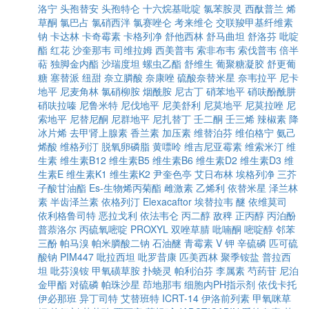
洛宁
头孢替安
头孢特仑
十六烷基吡啶
氯苯胺灵
西酞普兰
烯
草酮
氯巴占
氯硝西泮
氯赛唑仑
考来维仑
交联羧甲基纤维素
钠
卡达林
卡奇霉素
卡格列净
舒他西林
舒马曲坦
舒洛芬
吡啶
酯
红花
沙奎那韦
司维拉姆
西美普韦
索非布韦
索伐普韦
倍半
萜
独脚金内酯
沙瑞度坦
螺虫乙酯
舒维生
葡聚糖凝胶
舒更葡
糖
塞替派
纽甜
奈立膦酸
奈康唑
硫酸奈替米星
奈韦拉平
尼卡
地平
尼麦角林
氯硝柳胺
烟酰胺
尼古丁
硝苯地平
硝呋酚酰肼
硝呋拉嗪
尼鲁米特
尼伐地平
尼美舒利
尼莫地平
尼莫拉唑
尼
索地平
尼替尼酮
尼群地平
尼扎替丁
壬二酮
壬三烯
辣椒素
降
冰片烯
去甲肾上腺素
香兰素
加压素
维替泊芬
维伯格宁
氨己
烯酸
维格列汀
脱氧卵磷脂
黄嘌呤
维吉尼亚霉素
维索米汀
维
生素
维生素B12
维生素B5
维生素B6
维生素D2
维生素D3
维
生素E
维生素K1
维生素K2
尹奎色亭
艾日布林
埃格列净
三芥
子酸甘油酯
Es-生物烯丙菊酯
雌激素
乙烯利
依替米星
泽兰林
素
半齿泽兰素
依格列汀
Elexacaftor
埃替拉韦
醚
依维莫司
依利格鲁司特
恶拉戈利
依法韦仑
丙二醇
敌稗
正丙醇
丙泊酚
普萘洛尔
丙硫氧嘧啶
PROXYL
双唑草腈
吡喃酮
嘧啶醇
邻苯
三酚
帕马溴
帕米膦酸二钠
石油醚
青霉素 V 钾
辛硫磷
匹可硫
酸钠
PIM447
吡拉西坦
吡罗昔康
匹美西林
聚季铵盐
普拉西
坦
吡芬溴铵
甲氧磺草胺
扑蛲灵
帕利泊芬
李属素
芍药苷
尼泊
金甲酯
对硫磷
帕珠沙星
茚地那韦
细胞内PH指示剂
依伐卡托
伊必那班
异丁司特
艾替班特
ICRT-14
伊洛前列素
甲氧咪草