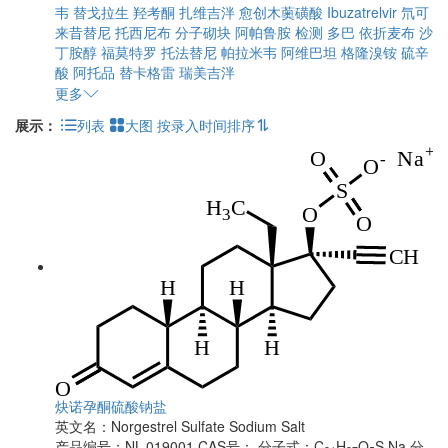
韦
替戈拉生
羟考酮
扎维吉泮
愈创木薁磺酸
Ibuzatrelvir
氘可
来昔替尼
托西尼布
分子砌块
阿帕鲁胺
检测
多巴
依折麦布
沙
丁胺醇
福莫特罗
托法替尼
帕拉米韦
阿维巴坦
格隆溴铵
硫辛
酸
阿托品
替卡格雷
瑞美吉泮
更多
展示：
列表
大图
按录入时间排序
炔诺孕酮硫酸钠盐
英文名：
Norgestrel Sulfate Sodium Salt
产品编号：NL-019001
CAS号：
分子式：C
H
O
S.Na
分