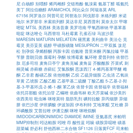
尼
白杨醇
别嘌醇
烯丙雌醇
交链孢酚
氨溴索
氨基丁醛
呱氨托
美丁
阿拉伯糖醇
ARAMCHOL
阿比朵尔
阿瑞洛莫
ARL
67156
阿罗洛尔
阿普司尼
阿替洛尔
阿伐那非
米格列醇
米诺
地尔
米罗那非
米索前列醇
莫达非尼
莫西普利
莫奈太尔
甲噻
嘧啶
MTSL
美西林
美洛昔康
美罗培南
甲氧西林钠
甲基苯基
吡啶
咪达唑仑
马西替坦
马杜霉素
孔雀石绿
马波沙星
MARESIN
MATURIN
MELATEIN
褪黑素
美利曲辛
美法仑
克
霉灵
美芬妥英
硫醇
甲磺胺磺隆
MESUPRON
二甲双胍
泼尼
松
別孕烷
孕烯醇酮
丙胺卡因
伯氨喹
普里米酮
丙氯拉嗪
甲基
苄肼
普朗贝德
腐霉利
孕酮
埃博霉素
氟环唑
爱普列特
依替巴
肽
厄多司坦
麦角日亭宁
麦角克碱
麦角甾
芥酸酰胺
芥菜甙
刺
桐灵碱
赤藓糖
赤蘚紅
艾氯胺酮
恶泼西汀
4-烯丙基苯甲醚
雌
酮
乙非君
酚磺乙胺
依他喹酮
乙烷
乙硫异烟胺
乙虫清
乙氧呋
草黄
乙琥胺
乙酸乙酯
乙基甲基二硫醚
丁酸乙酯
5-乙基-2-羟
基-3-甲基环戊-2-烯-1-酮
苯乙炔
依替卡因
依替福辛
依替福林
依托芬那酯
依托泊苷
乙螨唑
依曲韦林
欧天芥菜碱
依沙美肟
依西美坦
吡虫啉
咪喹莫特
脂肪乳剂
碘羟拉酸
异丙烟肼
异烟
肼
依巴沙星
伊班膦酸
伊波加因
伊布利特
艾地苯醌
艾杜糖
异
环磷酰胺
艾普拉唑
伊潘立酮
咪唑
咪唑烷酮
IMIDODICARBONIMIDIC DIAMIDE
IMINE
亚氨基芪
米帕明
MMP抑制剂
吲达帕胺
吲唑
茚
酸性蓝
吲哚
磺胺异噁唑
磺基
甜菜碱
舒必利
舒他西林二水合物
SF1126
日落黄FCF
司来帕