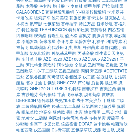
头孢尼西
绿原酸
变色酸
肉桂酸
柠檬酸
氯膦酸
二氯吡啶酸
黄
脂酸
木香酸
色甘酸
胞苷酸
卡麦角林
蟹甲草酮
尸胺
咖啡因
CALACORENE
葡萄糖酸乳酸钙
(-)-羟基柠檬酸钙
卡米罗芬
卡培他滨
坦索罗辛
他司美琼
花旗松素
替卡法林
替克洛占
柚
木柯因
氟苯脲
七氟菊酯
替考拉宁
特拉万星
替米沙坦
替格列
汀
特拉唑嗪
TERFUBOXON
特利加压素
替莫瑞林
四乙基锡
四氢吡喃
胺菊酯
替唑生坦
硫灭松
塞奥芬
胸腺调节素
泰妙菌
素
泰地罗新
替米考星
亭牙毒素
硫普罗宁
利福平
利福霉素
利
福昔明
砜嘧磺隆
利伐沙班
利扎曲坦
杆孢菌素
瑞舒伐他汀
氨
甲苯酸
氯氨吡啶酸
邻氨基苯甲酸
丙基辛酸
维生素C
天冬氨
酸
车叶草苷酸
AZD 4320
AZD1080
AZD3965
AZD9291
壬
二酸
阿比特龙
阿坎酸
阿卡波糖
全氢苊
乙酰丙嗪
乙酰胺
乙脒
乙酰唑胺
1,3-丁二酮胺
乙酰乙酸酯
丙酮
苯乙酮
ACETOTATE
乙炔
乙酰谷酰胺
阿考替胺
谷氨酰胺
戊二醛
谷胱甘肽
甘油磷
酸盐
缩水甘油
甘氨酸
GNE-0723
芦竹碱
愈创奥
胍法辛
胍
鸟嘌呤
GNF179
G-1
GSK-3
钆特醇
吉非罗齐
吉美拉西
姜黄
素
吉沙地芬
葡萄糖醇
甘油
飞燕草素
溴氰菊酯
皮肤素
DERRICIN
德舍瑞林
去氨加压素
去甲右美沙芬
丁醚脲
二嗪
农
二嗪磷氧同系物
羟基二氯二苯醚
双氯西林
地氟沙星
氟脲
杀
吡氟草胺
地高辛
醚菌胺
香叶木素
地奥司明
二恶英
地红霉
素
地黄农
二硫醚
利尿剂
多拉司琼
多芬
多拉菌素
度硫平
多
沙唑嗪
多塞平
多柔比星
倍癌霉素
DOTAP
达卡他韦
帕西瑞肽
帕图西隆
戊乙奎醚
DL-青霉胺
五氟磺草胺
戊酮
喷曲肽
戊聚