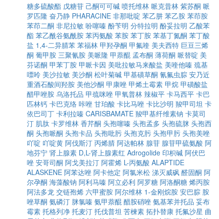
糖多硫酸酯
戊糖苷
己酮可可碱
喷托维林
哌克昔林
紫苏酮
哌
罗匹隆
奋乃静
PHARACINE
非那吡啶
苯乙肼
苯乙胺
苯茚胺
苯茚二酮
非尼拉敏
吩噻嗪
酚苄明
分特拉明
酚妥拉明
乙酸苯
酯
苯乙酰谷氨酰胺
苯丙氨酸
苯胺
苯丁胺
苯基丁氮酮
苯丁酸
盐
1,4-二异腈苯
苯福林
甲羟孕酮
甲氟喹
美夫西特
巨豆三烯
酮
葡甲胺
三聚氰胺
美哌隆
甲萘醌
孟布酮
薄荷酮
哌替啶
美
芬诺酮
甲苯丁胺
甲哌卡因
美吡拉敏马来酸盐
美喹他嗪
巯基
嘌呤
美沙拉敏
美沙酮
松叶菊碱
甲基磺草酮
氰氟虫腙
安乃近
重酒石酸间羟胺
美他沙酮
甲康唑
甲烯土霉素
甲烷
甲磺酸盐
醋甲唑胺
乌洛托品
甲巯咪唑
甲氧普林
辣椒平
卡马西平
卡巴
匹林钙
卡巴克络
咔唑
甘珀酸
卡比马唑
卡比沙明
羧甲司坦
卡
依巴司丁
卡利拉嗪
CARISBAMATE
羧甲基纤维素钠
卡莫司
汀
肌肽
卡罗维林
香芹酮
头孢噻嗪
头孢孟多
头孢硫脒
头孢西
酮
头孢哌酮
头孢卡品
头孢吡肟
头孢克肟
头孢甲肟
头孢美唑
吖啶
吖啶黄
阿伐斯汀
丙烯腈
阿达帕林
腺苷
腺苷甲硫氨酸
阿
地芬宁
肾上腺素
D,L-肾上腺素红
Adrogolide
印枳碱
阿伏巴
唑
安哥司酮
阿戈美拉汀
阿霍烯
L-丙氨酸
ALAPTIDE
ALASKENE
阿苯达唑
阿卡他定
阿氯米松
涕灭威砜
醛固酮
阿
尔孕酮
海藻酸钠
阿利马嗪
阿立必利
阿罗糖
阿洛酮糖
烯丙胺
阿法多龙
交链孢烯
六甲蜜胺
阿尔维林
1-金刚烷胺
安巴腙
胺
唑草酮
氨磷汀
脒氯嗪
氨甲萘醌
醋胺硝唑
氨基苯并托品
妥布
霉素
托格列净
托麦汀
托伐普坦
苦楝素
拓扑替康
托氟沙星
曲