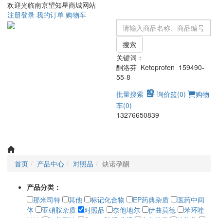
欢迎光临南京望知星商城网站
注册
登录
我的订单
购物车
搜索
关键词：
酮洛芬 Ketoprofen 159490-
55-8
批量搜索
询价篮(
0
)
购物
车(
0
)
13276650839
Toggle
navigati
首页
产品中心
对照品
炔诺孕酮
产品分类：
那米司特
其他
标记化合物
EP药典杂质
医药中间
体
亚硝胺杂质
对照品
奈他地尔
伊曲莫德
苯环喹