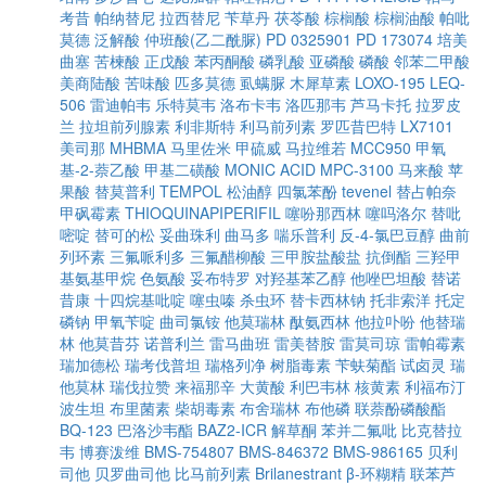
考昔
帕纳替尼
拉西替尼
苄草丹
茯苓酸
棕榈酸
棕榈油酸
帕吡
莫德
泛解酸
仲班酸(乙二酰脲)
PD 0325901
PD 173074
培美
曲塞
苦楝酸
正戊酸
苯丙酮酸
磷乳酸
亚磷酸
磷酸
邻苯二甲酸
美商陆酸
苦味酸
匹多莫德
虱螨脲
木犀草素
LOXO-195
LEQ-
506
雷迪帕韦
乐特莫韦
洛布卡韦
洛匹那韦
芦马卡托
拉罗皮
兰
拉坦前列腺素
利非斯特
利马前列素
罗匹昔巴特
LX7101
美司那
MHBMA
马里佐米
甲硫威
马拉维若
MCC950
甲氧
基-2-萘乙酸
甲基二磺酸
MONIC ACID
MPC-3100
马来酸
苹
果酸
替莫普利
TEMPOL
松油醇
四氯苯酚
tevenel
替占帕奈
甲砜霉素
THIOQUINAPIPERIFIL
噻吩那西林
噻吗洛尔
替吡
嘧啶
替可的松
妥曲珠利
曲马多
喘乐普利
反-4-氯巴豆醇
曲前
列环素
三氟哌利多
三氟醋柳酸
三甲胺盐酸盐
抗倒酯
三羟甲
基氨基甲烷
色氨酸
妥布特罗
对羟基苯乙醇
他唑巴坦酸
替诺
昔康
十四烷基吡啶
噻虫嗪
杀虫环
替卡西林钠
托非索洋
托定
磷钠
甲氧苄啶
曲司氯铵
他莫瑞林
酞氨西林
他拉卟吩
他替瑞
林
他莫昔芬
诺普利兰
雷马曲班
雷美替胺
雷莫司琼
雷帕霉素
瑞加德松
瑞考伐普坦
瑞格列净
树脂毒素
苄蚨菊酯
试卤灵
瑞
他莫林
瑞伐拉赞
来福那辛
大黄酸
利巴韦林
核黄素
利福布汀
波生坦
布里菌素
柴胡毒素
布舍瑞林
布他磷
联萘酚磷酸酯
BQ-123
巴洛沙韦酯
BAZ2-ICR
解草酮
苯并二氟吡
比克替拉
韦
博赛泼维
BMS-754807
BMS-846372
BMS-986165
贝利
司他
贝罗曲司他
比马前列素
Brilanestrant
β-环糊精
联苯芦