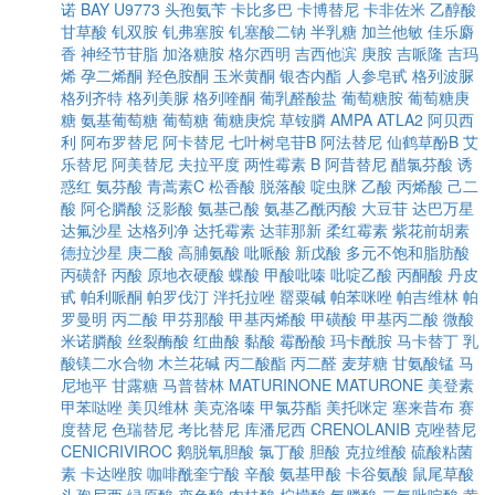
诺
BAY U9773
头孢氨苄
卡比多巴
卡博替尼
卡非佐米
乙醇酸
甘草酸
钆双胺
钆弗塞胺
钆塞酸二钠
半乳糖
加兰他敏
佳乐麝
香
神经节苷脂
加洛糖胺
格尔西明
吉西他滨
庚胺
吉哌隆
吉玛
烯
孕二烯酮
羟色胺酮
玉米黄酮
银杏内酯
人参皂甙
格列波脲
格列齐特
格列美脲
格列喹酮
葡乳醛酸盐
葡萄糖胺
葡萄糖庚
糖
氨基葡萄糖
葡萄糖
葡糖庚烷
草铵膦
AMPA
ATLA2
阿贝西
利
阿布罗替尼
阿卡替尼
七叶树皂苷B
阿法替尼
仙鹤草酚B
艾
乐替尼
阿美替尼
夫拉平度
两性霉素 B
阿昔替尼
醋氯芬酸
诱
惑红
氨芬酸
青蒿素C
松香酸
脱落酸
啶虫脒
乙酸
丙烯酸
己二
酸
阿仑膦酸
泛影酸
氨基己酸
氨基乙酰丙酸
大豆苷
达巴万星
达氟沙星
达格列净
达托霉素
达菲那新
柔红霉素
紫花前胡素
德拉沙星
庚二酸
高脯氨酸
吡哌酸
新戊酸
多元不饱和脂肪酸
丙磺舒
丙酸
原地衣硬酸
蝶酸
甲酸吡嗪
吡啶乙酸
丙酮酸
丹皮
甙
帕利哌酮
帕罗伐汀
泮托拉唑
罂粟碱
帕苯咪唑
帕吉维林
帕
罗曼明
丙二酸
甲芬那酸
甲基丙烯酸
甲磺酸
甲基丙二酸
微酸
米诺膦酸
丝裂酶酸
红曲酸
黏酸
霉酚酸
玛卡酰胺
马卡替丁
乳
酸镁二水合物
木兰花碱
丙二酸酯
丙二醛
麦芽糖
甘氨酸锰
马
尼地平
甘露糖
马普替林
MATURINONE
MATURONE
美登素
甲苯哒唑
美贝维林
美克洛嗪
甲氯芬酯
美托咪定
塞来昔布
赛
度替尼
色瑞替尼
考比替尼
库潘尼西
CRENOLANIB
克唑替尼
CENICRIVIROC
鹅脱氧胆酸
氯丁酸
胆酸
克拉维酸
硫酸粘菌
素
卡达唑胺
咖啡酰奎宁酸
辛酸
氨基甲酸
卡谷氨酸
鼠尾草酸