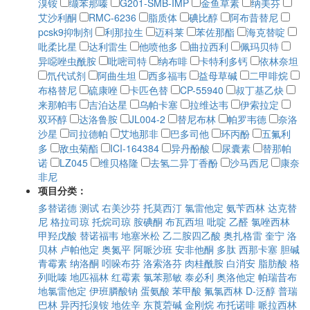
溴铵
缬苯那嗪
G201-SMB-IMP
金鱼草素
纳美芬
艾沙利酮
RMC-6236
脂质体
碘比醇
阿布昔替尼
pcsk9抑制剂
利那拉生
迈科莱
苯佐那酯
海克替啶
吡柔比星
达利雷生
他喷他多
曲拉西利
佩玛贝特
异噁唑虫酰胺
吡嘧司特
纳布啡
卡特利多钙
依林奈坦
氘代试剂
阿曲生坦
西多福韦
益母草碱
二甲啡烷
布格替尼
硫康唑
卡匹色替
CP-55940
叔丁基乙炔
来那帕韦
吉泊达星
乌帕卡塞
拉维达韦
伊索拉定
双环醇
达洛鲁胺
JL004-2
替尼布林
帕罗韦德
奈洛
沙星
司拉德帕
艾地那非
巴多司他
环丙酚
五氟利
多
敌虫菊酯
ICI-164384
异丹酚酸
尿囊素
替那帕
诺
LZ045
维贝格隆
去氢二异丁香酚
沙马西尼
康奈
非尼
项目分类：
多替诺德
测试
右美沙芬
托莫西汀
氯雷他定
氨苄西林
达克替
尼
格拉司琼
托烷司琼
胺碘酮
布瓦西坦
吡啶
乙醛
氯唑西林
甲羟戊酸
替诺福韦
地塞米松
乙二胺四乙酸
奥扎格雷
奎宁
洛
贝林
卢帕他定
奥氮平
阿哌沙班
安非他酮
多肽
西那卡塞
胆碱
青霉素
纳洛酮
吲哚布芬
洛索洛芬
肉桂酰胺
白消安
脂肪酸
格
列吡嗪
地匹福林
红霉素
氯苯那敏
泰必利
奥洛他定
帕瑞昔布
地氯雷他定
伊班膦酸钠
蛋氨酸
苯甲酸
氟氯西林
D-泛醇
普瑞
巴林
异丙托溴铵
地佐辛
东莨菪碱
金刚烷
布托诺啡
哌拉西林