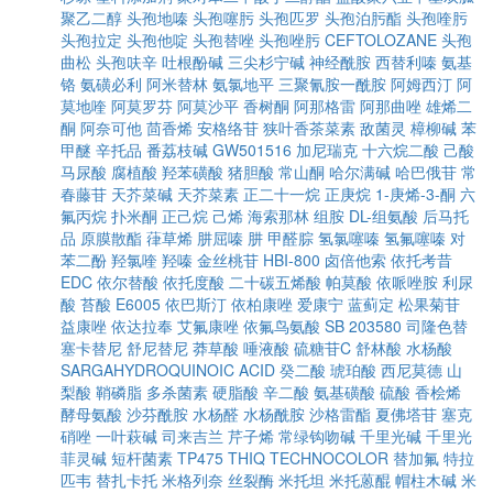
聚乙二醇
头孢地嗪
头孢噻肟
头孢匹罗
头孢泊肟酯
头孢喹肟
头孢拉定
头孢他啶
头孢替唑
头孢唑肟
CEFTOLOZANE
头孢
曲松
头孢呋辛
吐根酚碱
三尖杉宁碱
神经酰胺
西替利嗪
氨基
铬
氨磺必利
阿米替林
氨氯地平
三聚氰胺一酰胺
阿姆西汀
阿
莫地喹
阿莫罗芬
阿莫沙平
香树酮
阿那格雷
阿那曲唑
雄烯二
酮
阿奈可他
茴香烯
安格络苷
狭叶香茶菜素
敌菌灵
樟柳碱
苯
甲醚
辛托品
番荔枝碱
GW501516
加尼瑞克
十六烷二酸
己酸
马尿酸
腐植酸
羟苯磺酸
猪胆酸
常山酮
哈尔满碱
哈巴俄苷
常
春藤苷
天芥菜碱
天芥菜素
正二十一烷
正庚烷
1-庚烯-3-酮
六
氟丙烷
扑米酮
正己烷
己烯
海索那林
组胺
DL-组氨酸
后马托
品
原膜散酯
葎草烯
肼屈嗪
肼
甲醛腙
氢氯噻嗪
氢氟噻嗪
对
苯二酚
羟氯喹
羟嗪
金丝桃苷
HBI-800
卤倍他索
依托考昔
EDC
依尔替酸
依托度酸
二十碳五烯酸
帕莫酸
依哌唑胺
利尿
酸
苔酸
E6005
依巴斯汀
依柏康唑
爱康宁
蓝蓟定
松果菊苷
益康唑
依达拉奉
艾氟康唑
依氟鸟氨酸
SB 203580
司隆色替
塞卡替尼
舒尼替尼
莽草酸
唾液酸
硫糖苷C
舒林酸
水杨酸
SARGAHYDROQUINOIC ACID
癸二酸
琥珀酸
西尼莫德
山
梨酸
鞘磷脂
多杀菌素
硬脂酸
辛二酸
氨基磺酸
硫酸
香桧烯
酵母氨酸
沙芬酰胺
水杨醛
水杨酰胺
沙格雷酯
夏佛塔苷
塞克
硝唑
一叶萩碱
司来吉兰
芹子烯
常绿钩吻碱
千里光碱
千里光
菲灵碱
短杆菌素
TP475
THIQ
TECHNOCOLOR
替加氟
特拉
匹韦
替扎卡托
米格列奈
丝裂酶
米托坦
米托蒽醌
帽柱木碱
米