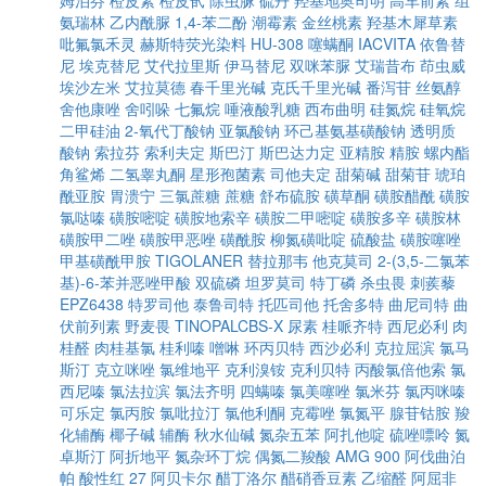
姆泊芬
橙皮素
橙皮甙
除虫脲
硫丹
羟基地奥司明
高车前素
组
氨瑞林
乙内酰脲
1,4-苯二酚
潮霉素
金丝桃素
羟基木犀草素
吡氟氯禾灵
赫斯特荧光染料
HU-308
噻螨酮
IACVITA
依鲁替
尼
埃克替尼
艾代拉里斯
伊马替尼
双咪苯脲
艾瑞昔布
茚虫威
埃沙左米
艾拉莫德
春千里光碱
克氏千里光碱
番泻苷
丝氨醇
舍他康唑
舍吲哚
七氟烷
唾液酸乳糖
西布曲明
硅氮烷
硅氧烷
二甲硅油
2-氧代丁酸钠
亚氯酸钠
环己基氨基磺酸钠
透明质
酸钠
索拉芬
索利夫定
斯巴汀
斯巴达力定
亚精胺
精胺
螺内酯
角鲨烯
二氢睾丸酮
星形孢菌素
司他夫定
甜菊碱
甜菊苷
琥珀
酰亚胺
胃溃宁
三氯蔗糖
蔗糖
舒布硫胺
磺草酮
磺胺醋酰
磺胺
氯哒嗪
磺胺嘧啶
磺胺地索辛
磺胺二甲嘧啶
磺胺多辛
磺胺林
磺胺甲二唑
磺胺甲恶唑
磺酰胺
柳氮磺吡啶
硫酸盐
磺胺噻唑
甲基磺酰甲胺
TIGOLANER
替拉那韦
他克莫司
2-(3,5-二氯苯
基)-6-苯并恶唑甲酸
双硫磷
坦罗莫司
特丁磷
杀虫畏
刺蒺藜
EPZ6438
特罗司他
泰鲁司特
托匹司他
托舍多特
曲尼司特
曲
伏前列素
野麦畏
TINOPALCBS-X
尿素
桂哌齐特
西尼必利
肉
桂醛
肉桂基氯
桂利嗪
噌啉
环丙贝特
西沙必利
克拉屈滨
氯马
斯汀
克立咪唑
氯维地平
克利溴铵
克利贝特
丙酸氯倍他索
氯
西尼嗪
氯法拉滨
氯法齐明
四螨嗪
氯美噻唑
氯米芬
氯丙咪嗪
可乐定
氯丙胺
氯吡拉汀
氯他利酮
克霉唑
氯氮平
腺苷钴胺
羧
化辅酶
椰子碱
辅酶
秋水仙碱
氮杂五苯
阿扎他啶
硫唑嘌呤
氮
卓斯汀
阿折地平
氮杂环丁烷
偶氮二羧酸
AMG 900
阿伐曲泊
帕
酸性红 27
阿贝卡尔
醋丁洛尔
醋硝香豆素
乙缩醛
阿屈非