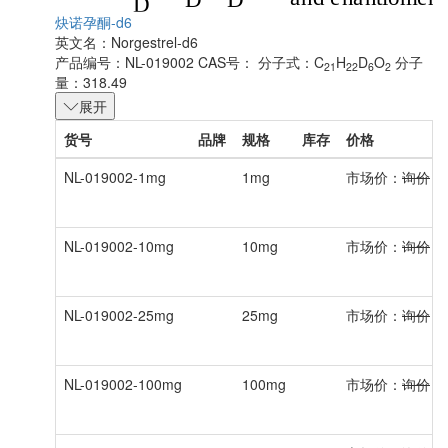
炔诺孕酮-d6
英文名：
Norgestrel-d6
产品编号：NL-019002
CAS号：
分子式：C
H
D
O
分子
21
22
6
2
量：318.49
展开
货号
品牌
规格
库存
价格
NL-019002-1mg
1mg
市场价：
询价
会
NL-019002-10mg
10mg
市场价：
询价
会
NL-019002-25mg
25mg
市场价：
询价
会
NL-019002-100mg
100mg
市场价：
询价
会