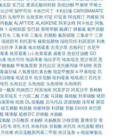
氟虫腙
安乃近
重酒石酸间羟胺
美他沙酮
甲康唑
甲烯土
卡比沙明
羧甲司坦
卡依巴司丁
卡利拉嗪
CARISBAMATE
克肟
头孢甲肟
头孢美唑
吖啶
吖啶黄
阿伐斯汀
丙烯腈
阿
-丙氨酸
ALAPTIDE
ALASKENE
阿苯达唑
阿卡他定
阿氯
林
1-金刚烷胺
安巴腙
胺唑草酮
氨磷汀
脒氯嗪
氨甲萘醌
敌百虫
三氯卡班
三氯生
肟菌酯
氟胺磺隆
三氯奎宁
三庚
瑞德西韦
利托那韦
橡胶低聚物
瑞吡司特
利莫那班
利奥
卡泊芬净
天麻素
格尔德霉素
吉美沙星
吉格列汀
吉尼平
毒素
格里霉素
(+)-灰黄霉素
扁蓄苷
愈创甘油醚
GO
染液
地夫可特
地诺孕素
地拉罗司
地加瑞克
恩沙替尼
恩
甲酪氨酸
甲氧氯普胺
美托拉宗
美托哌丙嗪
甲硝唑
美西
毒扁豆碱
八氢番茄红素合酶
吡啶甲酰胺
4-甲基吡啶
匹
哌泊噻嗪
吡诺克辛
吡非尼酮
吡利霉素
吡咯庚汀
匹托非
喹肟
头孢拉定
头孢他啶
头孢替唑
头孢唑肟
胺一酰胺
阿姆西汀
阿莫地喹
阿莫罗芬
阿莫沙平
香树酮
加尼瑞克
十六烷二酸
己酸
马尿酸
腐植酸
羟苯磺酸
猪胆
海索那林
组胺
DL-组氨酸
后马托品
原膜散酯
葎草烯
肼屈
十碳五烯酸
帕莫酸
依哌唑胺
利尿酸
苔酸
E6005
依巴斯
酸
唾液酸
硫糖苷C
舒林酸
水杨酸
母氨酸
沙芬酰胺
水杨醛
水杨酰胺
沙格雷酯
夏佛塔苷
塞
拉匹韦
替扎卡托
米格列奈
丝裂酶
米托坦
米托蒽醌
帽柱
月桂烯
肉豆蔻酰胺丙基二甲胺
肉豆蔻基-γ-吡啶啉氯化