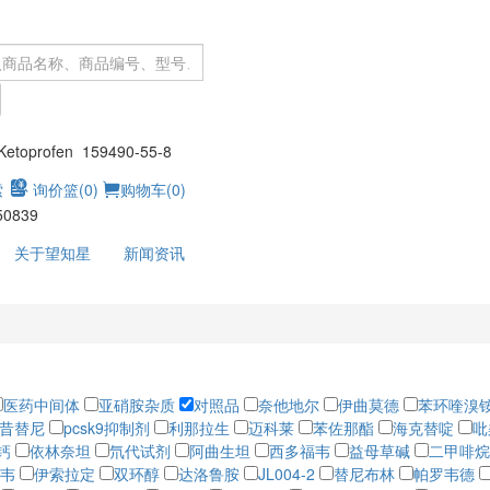
：
toprofen 159490-55-8
索
询价篮(
0
)
购物车(
0
)
50839
关于望知星
新闻资讯
医药中间体
亚硝胺杂质
对照品
奈他地尔
伊曲莫德
苯环喹溴
昔替尼
pcsk9抑制剂
利那拉生
迈科莱
苯佐那酯
海克替啶
吡
钙
依林奈坦
氘代试剂
阿曲生坦
西多福韦
益母草碱
二甲啡烷
韦
伊索拉定
双环醇
达洛鲁胺
JL004-2
替尼布林
帕罗韦德