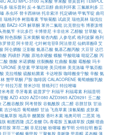
IC ACID
MPC-3100
马来酸
苹果酸
替莫普利
TEMPOL
马多
喘乐普利
反-4-氯巴豆醇
曲前列环素
三氟哌利多
三
嗪
杀虫环
替卡西林钠
托非索洋
托定磷钠
甲氧苄啶
曲司
坦
瑞格列净
树脂毒素
苄蚨菊酯
试卤灵
瑞他莫林
瑞伐拉
韦酯
BAZ2-ICR
解草酮
苯并二氟吡
比克替拉韦
博赛泼维
头孢氨苄
卡比多巴
卡博替尼
卡非佐米
乙醇酸
甘草酸
钆
酮
羟色胺酮
玉米黄酮
银杏内酯
人参皂甙
格列波脲
格列
布罗替尼
阿卡替尼
七叶树皂苷B
阿法替尼
仙鹤草酚B
艾
酸
阿仑膦酸
泛影酸
氨基己酸
氨基乙酰丙酸
大豆苷
达巴
肪酸
丙磺舒
丙酸
原地衣硬酸
蝶酸
甲酸吡嗪
吡啶乙酸
丙
二酸
微酸
米诺膦酸
丝裂酶酸
红曲酸
黏酸
霉酚酸
玛卡
TURONE
美登素
甲苯哒唑
美贝维林
美克洛嗪
甲氯芬酯
酸
克拉维酸
硫酸粘菌素
卡达唑胺
咖啡酰奎宁酸
辛酸
氨
角林
蟹甲草酮
尸胺
咖啡因
CALACORENE
葡萄糖酸乳酸
宁
特拉万星
替米沙坦
替格列汀
特拉唑嗪
替米考星
亭牙毒素
硫普罗宁
利福平
利福霉素
利福昔明
苷酸
AZD 4320
AZD1080
AZD3965
AZD9291
壬二酸
炔
乙酰谷酰胺
阿考替胺
谷氨酰胺
戊二醛
谷胱甘肽
甘油
素
吉沙地芬
葡萄糖醇
甘油
飞燕草素
溴氰菊酯
皮肤素
吡氟草胺
地高辛
醚菌胺
香叶木素
地奥司明
二恶英
地
瑞肽
帕图西隆
戊乙奎醚
DL-青霉胺
五氟磺草胺
戊酮
喷曲
苯茚胺
苯茚二酮
非尼拉敏
吩噻嗪
酚苄明
分特拉明
酚妥
特
巨豆三烯酮
葡甲胺
三聚氰胺
美哌隆
甲萘醌
孟布酮
薄