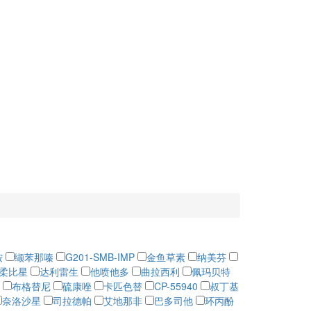
铵
缬苯那嗪
G201-SMB-IMP
金鱼草素
纳美芬
柔比星
达利雷生
他喷他多
曲拉西利
佩玛贝特
布格替尼
硫康唑
卡匹色替
CP-55940
叔丁基
奈洛沙星
司拉德帕
艾地那非
巴多司他
环丙酚