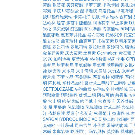
荷酮
哌替啶
美芬诺酮
甲苯丁胺
甲哌卡因
美吡拉
霉素
甲烷
甲磺酸盐
醋甲唑胺
乌洛托品
甲巯咪唑
羧甲基纤维素钠
卡莫司汀
肌肽
卡罗维林
香芹酮
达帕林
腺苷
腺苷甲硫氨酸
阿地芬宁
肾上腺素
D
米松
涕灭威砜
醛固酮
阿尔孕酮
海藻酸钠
阿利马
醋胺硝唑
氨基苯并托品
妥布霉素
托格列净
托麦
酸甘油脂
曲普瑞林
曲克芦丁
托拉菌素 B
泰乐菌
西呱
罗达司他
罗氟司特
罗拉吡坦
罗沙司他
瑞地
金雀异黄素
庆大霉素
土臭素
Germaben
赤霉素
6976
加利地韦
更昔洛韦
格拉替雷
格列卡韦
GPR
曲替尼
埃罗替尼
甲氨蝶呤
甲氧明
苯甲酸酯
2-氯
律
咪康唑
米多君
米非司酮
米屈肼
米力农
米替福
度苯宗
匹罗卡品
匹美噻吨
匹莫奇特
频哪酮
匹维
酮
匹杉琼
塑料添加剂
聚对苯二甲酸丁二醇酯
盐
CEFTOLOZANE
头孢曲松
头孢呋辛
吐根酚碱
三
阿那格雷
阿那曲唑
雄烯二酮
阿奈可他
茴香烯
安
酸
常山酮
哈尔满碱
哈巴俄苷
常春藤苷
天芥菜碱
嗪
肼
甲醛腙
氢氯噻嗪
氢氟噻嗪
对苯二酚
羟氯喹
汀
依柏康唑
爱康宁
蓝蓟定
松果菊苷
益康唑
依达
SARGAHYDROQUINOIC ACID
癸二酸
琥珀酸
西
克硝唑
一叶萩碱
司来吉兰
芹子烯
常绿钩吻碱
千
木碱
米库氯铵
咪唑司汀
吗氯贝胺
莫拉胺
莫林酮