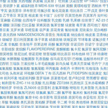
甲酸
富里酸
夫西地酸
荞麦碱
法莫替丁
牡荆素
沃诺拉赞
VP 14637
伐昔
拉
类胡萝卜素
威福利德 B
WEHI-539
华法林
黄酮
黄嘌呤核苷
西帕米
甲
育亨宾
扬克那非
泽布替尼
培氟沙星
氯化花葵素
培比洛芬
二甲戊灵
垂叶
酯
乙苄香豆
苯妥英
根皮素
埃卡瑞丁
云杉苷
匹莫范色林
匹莫苯丹
短叶松
亚麻酸
石胆酸
拉西地平
拉科酰胺
乳交酯
乳糖
乳果糖
拉呋替丁
AZ-23
醚
硼酸
溴芬酸
巴比妥酸
苯烯莫德
氯苯甘醚
绿麦隆
毒芹素
西司他汀
顺
香豆素
克罗米通
荜橙茄素
葫芦素
原花青素
氰钴铵素
尼呋索尔
尼尔雌醇
星
萘夫西林
NAMODENOSON
萘普生
海南霉素
纳拉曲坦
柚皮素
芸香柚
隆
烟碱苷
尼日利亚菌素
珠子草素
硝基呋喃
呋喃妥因
节球毒素
诺氟沙星
山乙素
非氨酯
非洛地平
芬苯达唑
葑酮
氟苯丙胺
非诺贝特
芬诺宁
非诺沙
E
非那雄胺
黄烷酮
FLAVOPEREIRINE
黄酮哌酯
氟卡尼
氟尿苷
氟阿尼酮
替莫唑胺
替尼泊甙
替诺尼唑
替普瑞酮
特比萘芬
特布他林
特丁津
特康唑
诺酸
米酵菌酸
啶酰菌胺
乳香脂酸
假马齿苋皂苷I
巴柳氮
盐酸班布特罗
巴
尼西明
兰瑞肽
兰索拉唑
L-羊毛硫氨酸
刺乌头碱
毛果天芥菜碱
劳丹宁
六
氯氰菊酯
氯氟氰菊酯
氯氰菊酯
环丙氨嗪
杀螟丹
卡博特韦
坎格瑞洛
头孢
比司他
头孢米诺
环吡酮
DBTA
丁布
匹凡西林
PLITIDEPSIN
纽莫康定
鬼
08
前列环素
地诺前列酮
普罗瑞林
原薯蓣皂甙
普卢利沙星
野黑樱苷
蝶啶
盐
帕利普韦
ZHC-116
佐美酸
扎拉果酸
ZD7288
扎西他滨
玉米赤霉烯酮
齐帕特罗
辛特洛
ZLN005
佐芬普利
左氯苯噻酚
唑吡坦
扎来普隆
扎洛洛
氟脱氧葡糖
氟氢可的松
联氟砜
氟茚二酮
氟甲喹
氟米松
氟桂利嗪
氟尼
氟咯草酮
氟他胺
氟替卡松
奈非那韦
双亚硝基
萘莫司他
奈妥吡坦
尼非卡
酸
草酸
氧嗪酸
奥扎莫德
黄柏酮
罗勒烯
辛二烯
辛烷
奥他维林
奥替尼啶盐
噻嗪
苯磷硫胺
贝尼地平
苯丙哌林
苄丝肼
苯甲醛
苯扎氯铵
苯甲酰胺
苯溴