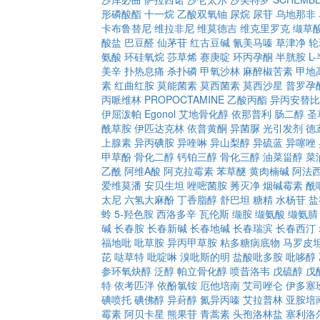
形磷酸酯
十一烷
乙酸双氧铀
尿烷
尿苷
乌地那非
卡布鲁替尼
维拉非尼
维莫德吉
维克里罗克
缬草
酸盐
巴豆醛
仙茅苷
红古豆碱
氰美马嗪
草津净
轮
氨酸
环硅氧烷
莎草烯
赛庚啶
环丙孕酮
半胱胺
L
美辛
扑热息痛
杀扑磷
甲氧沙林
麻醉椒苦素
甲地
素
红曲红胺
莫能菌素
莫西菌素
莫西沙星
普罗孕
丙哌维林
PROPOCTAMINE
乙酸丙酯
异丙安替比
伊屈泼帕
Egonol
艾地骨化醇
依那普利
肠二醇
圣
酰草胺
伊匹达克林
依普黄酮
异菌脲
光引发剂
德
上腺素
异丙碘胺
异喹啉
异山梨醇
异硫蓝
异噻唑
甲草酚
骨化二醇
钙铂三醇
骨化三醇
油菜甾醇
菜
乙酰
阿维A酸
阿克拉霉素
苯草醚
黄肉楠碱
阿法
爱维莫潘
安贝生坦
唑嘧菌胺
莠灭净
烟碱霉素
酰
太尼
六氢大麻酚
丁香脂醇
舒巴坦
糖精
水杨苷
盐
蛉
5-羟色胺
西洛多辛
瓦伦斯
缬胺
缬氨酸
缬氨腈
碱
长春胺
长春新碱
长春地碱
长春瑞滨
长春西汀
福地吡
吡草胺
异丙甲草胺
粘多糖病底物
马罗皮
芘
哒草特
吡啶啉
溴吡斯的明
盐酸吡多胺
吡哆醇
参环氧炔醇
泛醇
帕立骨化醇
喷昔洛韦
戊硫醇
戊
特
依考匹泮
依酚氯铵
厄他培南
艾司唑仑
伊多塞
碘喷托
碘佛醇
异葑醇
氮异丙嗪
艾拉普林
亚胺培
霉素
阿贝卡星
熊果苷
青蒿素
头孢洛林盐
塞利洛