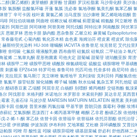
乙二醇(聚乙烯醇)
麦芽糖醇
麦芽酚
甘露醇
罗汉松脂素
马沙骨化醇
美沙洛
本胺
氯胺酮
盐酸氯环嗪
开蓬
氯胍
洗必泰
氯地孕酮
氯美扎酮
氯苯乙酮
咪替丁
辛可卡因
桉叶素
聚氯乙烯
泊马度胺
泊沙康唑
聚乙烯吡咯烷酮
普
吗啡
阿拉伯呋喃糖
阿曲唑
槟榔次碱
槟榔碱
蓟罂粟碱
精氨酸
阿立哌唑
阿索肟
阿斯巴甜
阿司咪唑
阿替美唑
阿托伐醌
阿特拉津
阿南酰胺
阿伏苯
他滨
恩哌罗林
恩他卡朋
肠内酯
恩杂鲁胺
乙哌立松
麻黄碱
Epiisopiloturine
常春藤皂甙
心菊内酯
氧化苏木精
血色素
海姆泊芬
橙皮素
橙皮甙
除虫
灵
赫斯特荧光染料
HU-308
噻螨酮
IACVITA
依鲁替尼
埃克替尼
艾代拉里
康唑
舍吲哚
七氟烷
唾液酸乳糖
西布曲明
硅氮烷
硅氧烷
二甲硅油
2-氧
角鲨烯
二氢睾丸酮
星形孢菌素
司他夫定
甜菊碱
甜菊苷
琥珀酰亚胺
胃溃
胺林
磺胺甲二唑
磺胺甲恶唑
磺酰胺
柳氮磺吡啶
硫酸盐
磺胺噻唑
甲基磺
畏
刺蒺藜
EPZ6438
特罗司他
泰鲁司特
托匹司他
托舍多特
曲尼司特
曲
利
克拉屈滨
氯马斯汀
克立咪唑
氯维地平
克利溴铵
克利贝特
丙酸氯倍他
唑
氯氮平
腺苷钴胺
羧化辅酶
椰子碱
辅酶
秋水仙碱
氮杂五苯
阿扎他啶
尔
醋硝香豆素
乙缩醛
阿屈非尼
白杨醇
别嘌醇
烯丙雌醇
交链孢酚
氨溴
洛尔
阿伐那非
米格列醇
米诺地尔
米罗那非
米索前列醇
莫达非尼
莫西普
杜霉素
孔雀石绿
马波沙星
MARESIN
MATURIN
MELATEIN
褪黑素
美利
丙胺卡因
伯氨喹
普里米酮
丙氯拉嗪
甲基苄肼
普朗贝德
腐霉利
孕酮
埃博
赤蘚紅
艾氯胺酮
恶泼西汀
4-烯丙基苯甲醚
雌酮
乙非君
酚磺乙胺
依他喹
戊-2-烯-1-酮
苯乙炔
依替卡因
依替福辛
依替福林
依托芬那酯
依托泊苷
巴沙星
伊班膦酸
伊波加因
伊布利特
艾地苯醌
艾杜糖
异环磷酰胺
艾普拉
达帕胺
吲唑
茚
酸性蓝
吲哚
磺胺异噁唑
磺基甜菜碱
舒必利
舒他西林二
19801452
西普利醇
赛卡西醇
亚麻木酚素
塞克酚
芝麻酚
姜烯酚
硅烷二