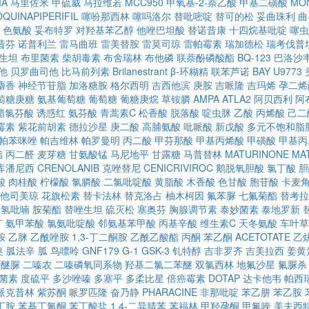
MA
马里佐米
甲硫威
马拉维若
MCC950
甲氧基-2-萘乙酸
甲基二磺酸
MON
OQUINAPIPERIFIL
噻吩那西林
噻吗洛尔
替吡嘧啶
替可的松
妥曲珠利
曲
色氨酸
妥布特罗
对羟基苯乙醇
他唑巴坦酸
替诺昔康
十四烷基吡啶
噻虫
昔芬
诺普利兰
雷马曲班
雷美替胺
雷莫司琼
雷帕霉素
瑞加德松
瑞考伐普
生坦
布里菌素
柴胡毒素
布舍瑞林
布他磷
联萘酚磷酸酯
BQ-123
巴洛沙
他
贝罗曲司他
比马前列素
Brilanestrant
β-环糊精
联苯芦诺
BAY U9773
麝香
神经节苷脂
加洛糖胺
格尔西明
吉西他滨
庚胺
吉哌隆
吉玛烯
孕二烯
萄糖庚糖
氨基葡萄糖
葡萄糖
葡糖庚烷
草铵膦
AMPA
ATLA2
阿贝西利
阿
醋氯芬酸
诱惑红
氨芬酸
青蒿素C
松香酸
脱落酸
啶虫脒
乙酸
丙烯酸
己二
霉素
紫花前胡素
德拉沙星
庚二酸
高脯氨酸
吡哌酸
新戊酸
多元不饱和脂
帕苯咪唑
帕吉维林
帕罗曼明
丙二酸
甲芬那酸
甲基丙烯酸
甲磺酸
甲基丙
酯
丙二醛
麦芽糖
甘氨酸锰
马尼地平
甘露糖
马普替林
MATURINONE
MA
库潘尼西
CRENOLANIB
克唑替尼
CENICRIVIROC
鹅脱氧胆酸
氯丁酸
胆
酸
肉桂酸
柠檬酸
氯膦酸
二氯吡啶酸
黄脂酸
木香酸
色甘酸
胞苷酸
卡麦
他司美琼
花旗松素
替卡法林
替克洛占
柚木柯因
氟苯脲
七氟菊酯
替考拉
四氢吡喃
胺菊酯
替唑生坦
硫灭松
塞奥芬
胸腺调节素
泰妙菌素
泰地罗新
汀
氨甲苯酸
氯氨吡啶酸
邻氨基苯甲酸
丙基辛酸
维生素C
天冬氨酸
车叶草
胺
乙脒
乙酰唑胺
1,3-丁二酮胺
乙酰乙酸酯
丙酮
苯乙酮
ACETOTATE
乙
奥
胍法辛
胍
鸟嘌呤
GNF179
G-1
GSK-3
钆特醇
吉非罗齐
吉美拉西
姜黄
丁醚脲
二嗪农
二嗪磷氧同系物
羟基二氯二苯醚
双氯西林
地氟沙星
氟脲杀
菌素
度硫平
多沙唑嗪
多塞平
多柔比星
倍癌霉素
DOTAP
达卡他韦
帕西
哌克昔林
紫苏酮
哌罗匹隆
奋乃静
PHARACINE
非那吡啶
苯乙肼
苯乙胺
丁胺
苯基丁氮酮
苯丁酸盐
1,4-二异腈苯
苯福林
甲羟孕酮
甲氟喹
美夫西