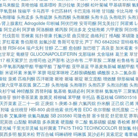
敏马来酸盐
美喹他嗪
巯基嘌呤
美沙拉敏
美沙酮
松叶菊碱
甲基磺草酮
氰
甲氧普林
辣椒平
卡马西平
卡巴匹林钙
卡巴克络
咔唑
甘珀酸
卡比马唑
头孢噻嗪
头孢孟多
头孢硫脒
头孢西酮
头孢哌酮
头孢卡品
头孢吡肟
头孢
,L-肾上腺素红
Adrogolide
印枳碱
阿伏巴唑
安哥司酮
阿戈美拉汀
阿霍烯
L
嗪
阿立必利
阿罗糖
阿洛酮糖
烯丙胺
阿法多龙
交链孢烯
六甲蜜胺
阿尔维
汀
托伐普坦
苦楝素
拓扑替康
托氟沙星
曲贝替定
曲格列汀
维A酸
苯磺隆
素
罗红霉素
鲁伯斯塔
如氟沙星
鲁斯可皂苷元
芦丁
RO 6842262
雷特格韦
生替
RSV-604
瑞卢戈利
甘醇
乙二醛
愈创醇
加巴喷丁
高良姜
加米霉素
光甘草定
葡糖苷
GLUCONAPOLEIFERIN
戈那瑞林
戈舍瑞林
葛兰素
草甘
17
根天紫罗兰
吉维司他
达芦那韦
达沙布韦
二甲草胺
二苯醚
杜鲁格韦
-3-甲氧基丙酸甲酯
甲酸甲酯
丁酸甲酯
亚甲基蓝
甲基麦角新碱
哌醋甲酯
新
米诺环素
米氮平
苯肼
吡啶苯咪唑
乙醇胺磷酸酯
磷酰胺
2,3-二氮杂萘
溴铵
蒎烯
匹格列酮
匹泮哌隆
哌喹
哌嗪
哌啶
哌立度酯
增效醚
卵形椒碱
酸聚六亚甲基双胍
聚乙二醇
头孢地嗪
头孢噻肟
头孢匹罗
头孢泊肟酯
头孢
尖杉宁碱
神经酰胺
西替利嗪
氨基铬
氨磺必利
阿米替林
氨氯地平
三聚氰
格络苷
狭叶香茶菜素
敌菌灵
樟柳碱
苯甲醚
辛托品
番荔枝碱
GW501516
天芥菜素
正二十一烷
正庚烷
1-庚烯-3-酮
六氟丙烷
扑米酮
正己烷
己烯
羟嗪
金丝桃苷
HBI-800
卤倍他索
依托考昔
EDC
依尔替酸
依托度酸
二
拉奉
艾氟康唑
依氟鸟氨酸
SB 203580
司隆色替
塞卡替尼
舒尼替尼
莽草
尼莫德
山梨酸
鞘磷脂
多杀菌素
硬脂酸
辛二酸
氨基磺酸
硫酸
香桧烯
酵
里光碱
千里光菲灵碱
短杆菌素
TP475
THIQ
TECHNOCOLOR
替加氟
特
莫西多明
酸莫米松
野百合碱
吗啉硝唑
吗啉胍
莫沙必利
莫索尼定
毒蕈碱