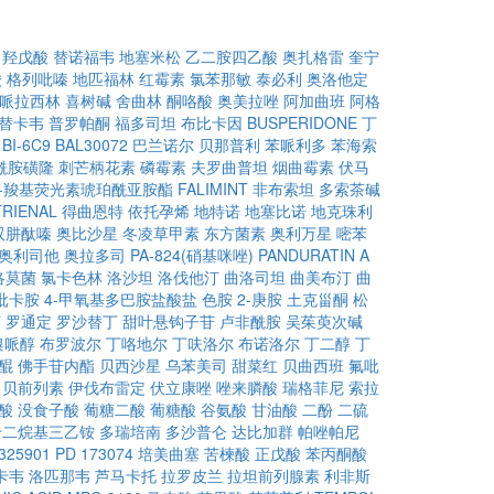
甲羟戊酸
替诺福韦
地塞米松
乙二胺四乙酸
奥扎格雷
奎宁
酸
格列吡嗪
地匹福林
红霉素
氯苯那敏
泰必利
奥洛他定
哌拉西林
喜树碱
舍曲林
酮咯酸
奥美拉唑
阿加曲班
阿格
替卡韦
普罗帕酮
福多司坦
布比卡因
BUSPERIDONE
丁
BI-6C9
BAL30072
巴兰诺尔
贝那普利
苯哌利多
苯海索
酰胺磺隆
刺芒柄花素
磷霉素
夫罗曲普坦
烟曲霉素
伏马
6)-羧基荧光素琥珀酰亚胺酯
FALIMINT
非布索坦
多索茶碱
RIENAL
得曲恩特
依托孕烯
地特诺
地塞比诺
地克珠利
双肼酞嗪
奥比沙星
冬凌草甲素
东方菌素
奥利万星
嘧苯
奥利司他
奥拉多司
PA-824(硝基咪唑)
PANDURATIN A
洛莫菌
氯卡色林
洛沙坦
洛伐他汀
曲洛司坦
曲美布汀
曲
吡卡胺
4-甲氧基多巴胺盐酸盐
色胺
2-庚胺
土克甾酮
松
汀
罗通定
罗沙替丁
甜叶悬钩子苷
卢非酰胺
吴茱萸次碱
溴哌醇
布罗波尔
丁咯地尔
丁呋洛尔
布诺洛尔
丁二醇
丁
醌
佛手苷内酯
贝西沙星
乌苯美司
甜菜红
贝曲西班
氟吡
贝前列素
伊伐布雷定
伏立康唑
唑来膦酸
瑞格菲尼
索拉
酸
没食子酸
葡糖二酸
葡糖酸
谷氨酸
甘油酸
二酚
二硫
十二烷基三乙铵
多瑞培南
多沙普仑
达比加群
帕唑帕尼
325901
PD 173074
培美曲塞
苦楝酸
正戊酸
苯丙酮酸
卡韦
洛匹那韦
芦马卡托
拉罗皮兰
拉坦前列腺素
利非斯