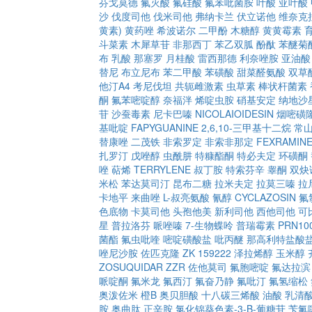
芬戈莫德
氟灭酸
氟硅酸
氟苯吡菌胺
叶酸
亚叶酸
沙
伐度司他
伐米司他
弗纳卡兰
伏立诺他
维奈克
黄素)
黄药唑
希波诺尔
二甲酚
木糖醇
黄黄霉素
斗菜素
木犀草苷
非那西丁
苯乙双胍
酚酞
苯醚菊
布
乳酸
那塞罗
月桂酸
雷西那德
利奈唑胺
亚油酸
替尼
布立尼布
苯二甲酸
苯磺酸
甜菜醛氨酸
双草
他汀A4
考尼伐坦
共轭雌激素
虫草素
棒状杆菌素
酮
氟苯嘧啶醇
奈福泮
烯啶虫胺
硝基安定
纳地沙
苷
沙蚕毒素
尼卡巴嗪
NICOLAIOIDESIN
烟嘧磺
基吡啶
FAPYGUANINE
2,6,10-三甲基十二烷
常
替康唑
二茂铁
非索罗定
非索非那定
FEXRAMIN
扎罗汀
戊唑醇
虫酰肼
特糠酯酮
特必夫定
环磺酮
唑
萜烯
TERRYLENE
叔丁胺
特索芬辛
睾酮
双炔
米松
苯达莫司汀
昆布二糖
拉米夫定
拉莫三嗪
拉
卡地平
来曲唑
L-叔亮氨酸
氰醇
CYCLAZOSIN
氟
色底物
卡莫司他
头孢他美
新利司他
西他司他
可
星
普拉洛芬
哌唑嗪
7-生物蝶呤
普瑞霉素
PRN10
菌酯
氟虫吡喹
嘧啶磺酸盐
吡丙醚
那高利特盐酸
唑尼沙胺
佐匹克隆
ZK 159222
泽拉烯醇
玉米醇
ZOSUQUIDAR
ZZR
佐他莫司
氟胞嘧啶
氟达拉滨
哌啶酮
氟米龙
氟西汀
氟奋乃静
氟吡汀
氟氢缩松
奥泼佐米
橙B
奥贝胆酸
十八碳三烯酸
油酸
乳清
胺
奥曲肽
正辛胺
氯化锦葵色素-3-Β-葡糖苷
苄氟