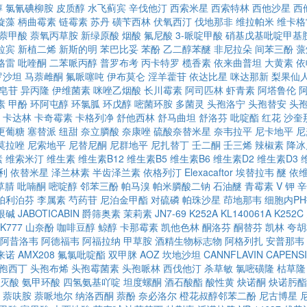
醇
氯氰碘柳胺
皮质醇
水飞蓟宾
辛伐他汀
西索米星
西索特林
西他沙星
西
旋藻
柄曲霉素
链霉素
苏丹
磺苄西林
伏氧西汀
伐地那非
维拉帕米
维卡格
萘甲酸
萘氧丙草胺
新绿原酸
烟酸
氟尼酸
3-哌啶甲酸
硝基戊基吡啶甲基
拉宾
新植二烯
新斯的明
苯巴比妥
苯酚
乙二醇苯醚
非尼拉朵
间苯三酚
蒎
格雷
吡喹酮
二苯哌丙醇
普罗布考
丙卡特罗
榄香素
依来曲普坦
大黄素
依
罗沙坦
马萘雌酮
氟哌噻吨
伊布莫仑
淫羊藿苷
依达比星
咪达那新
梨果仙
皂苷
异丙隆
伊维菌素
咪唑乙烟酸
长川霉素
阿司匹林
虾青素
阿塔鲁伦
素
甲酚
环阿屯醇
环氯胍
环戊醇
嘧菌环胺
多菌灵
头孢洛宁
头孢替安
头
卡达林
卡奇霉素
卡格列净
舒他西林
舒马曲坦
舒洛芬
吡啶酯
红花
沙奎
更葡糖
塞替派
纽甜
奈立膦酸
奈康唑
硫酸奈替米星
奈韦拉平
尼卡地平
尼
莫拉唑
尼索地平
尼替尼酮
尼群地平
尼扎替丁
壬二酮
壬三烯
辣椒素
降冰
素
维索米汀
维生素
维生素B12
维生素B5
维生素B6
维生素D2
维生素D3
利
依替米星
泽兰林素
半齿泽兰素
依格列汀
Elexacaftor
埃替拉韦
醚
依
草腈
吡喃酮
嘧啶醇
邻苯三酚
帕马溴
帕米膦酸二钠
石油醚
青霉素 V 钾
辛
帕利泊芬
李属素
芍药苷
尼泊金甲酯
对硫磷
帕珠沙星
茚地那韦
细胞内P
根碱
JABOTICABIN
爵筛奥素
茉莉素
JN7-69
K252A
KL140061A
K252C
K777
山奈酚
咖啡豆醇
鲸醇
卡那霉素
凯他色林
酮洛芬
酮替芬
凯林
夸胡
阿昔洛韦
阿德福韦
阿福拉纳
甲草胺
酒精生物标志物
阿格列扎
安普那韦
来诺
AMX208
氟氯吡啶酯
双甲脒
AOZ
坎地沙坦
CANNFLAVIN
CAPENSI
孢西丁
头孢布烯
头孢霉菌素
头孢哌林
西伐他汀
杀草敏
氯嘧磺隆
枯草隆
灭酸
氨甲环酸
四氢氨基吖啶
坦度螺酮
酒石酸酯
酸性黄
炔诺酮
炔诺肟酯
萘呋胺
萘哌地尔
纳洛西酮
萘酚
奈必洛尔
橙花叔醇邻苯二酚
尼古博星