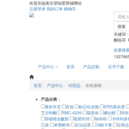
欢迎光临南京望知星商城网站
注册
登录
我的订单
购物车
搜索
关键词
酮洛芬 Ke
批量搜
132766
产品中心
首页
产品定制
证书下载
首页
产品中心
对照品
依柏康唑
产品分类：
康奈非尼
其他
标记化合物
EP药典杂质
艾沙利酮
RMC-6236
脂质体
碘比醇
阿布
异噁唑虫酰胺
吡嘧司特
纳布啡
卡特利多
乙炔
来那帕韦
吉泊达星
乌帕卡塞
拉维达