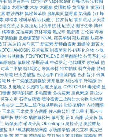
洛韦
缬更昔洛韦
伐司扑达
Vapendavir
维帕他韦
沃拉帕
苄噻嗪
木霉唑啉
木糖
木酮糖
黄嘌呤醇
黄腐酸
叶黄素(叶
黄素
喷沙西林
氟唑菌苯胺
脱氧助间型霉素
氯菊酯
(+)-蜂
素
球松素
唑啉草酯
匹伐他汀
拉罗替尼
氯那法尼
罗美昔
巴瑞克替尼
贝洛拉尼
贝伐单抗
比尼替尼
硼替佐米
博舒
铂
橘霉素
克拉霉素
克林霉素
氯尼辛
氯舒隆
古伦宾
考布
硝碘酚腈
瓜萎镰菌醇
NNAL
诺美孕酮
羟炔诺酮
炔诺孕
皮苷
奈达铂
奈马克丁
新霉素
新棒曲霉素
新蝶呤
新苦木
NOTOHAMOSIN
双苯氟脲
制霉菌素
N-硝基化合物
4-氨
唑啉
芬哌酰胺
FENPROTALENE
维甲酰酚胺
芬司匹利
芬
氟酮磺隆
氟康唑
塔斯品碱
牛磺罗定
他伐硼罗
紫杉碱
他
对苯二甲酸
特非那定
来氟米特
特立帕肽
特立齐酮
特硝
米茶碱
巴比妥酸盐
巴尼地平
白僵菌内酯
巴多昔芬
倍氯
驳碱
N-十二烷酰基肌氨酸
来那度胺
利比地平
纤精酮
乐
克洛
头孢地尼
头孢噻呋
氯灭鼠灵
CYSTOFUR
毒死蜱
显
臼毒素
聚甲酚磺醛
多粘菌素
多抗霉素
胆色素原
普拉沙
普妥立定
石榴皮鞣素
嘌呤霉素二盐酸盐水合物
吡唑醚
齐多夫定
二乙基二硫代氨基甲酸锌
吡啶硫酮锌
齐拉西酮
芬
玉米素
玉米黄质
齐留酮
佐米曲普坦
柔比星
扎那米韦
辛葡甲胺
肤轻松
醋酸氟轻松
氟可龙
芴
9-芴酮
荧光胺
氟
兰
诺孕美特
硝呋替莫
Obicetrapib
奥拉替尼
奥拉帕尼
酸盐
对甲氧基肉桂酸辛酯
水杨酸辛酯
奥克立林
奥克巴
马隆
苯
苯二胺
苯磺酸盐
苄替米特
苯并咪唑
噻霉酮
苯