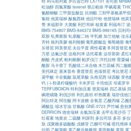
特
利马前列素
罗匹昔巴特
LX7101
美司那
MHB
松油醇
四氯苯酚
tevenel
替占帕奈
甲砜霉素
THI
氟醋柳酸
三甲胺盐酸盐
抗倒酯
三羟甲基氨基甲烷
氯铵
他莫瑞林
酞氨西林
他拉卟吩
他替瑞林
他莫
赞
来福那辛
大黄酸
利巴韦林
核黄素
利福布汀
波
BMS-754807
BMS-846372
BMS-986165
贝利司
双胺
钆弗塞胺
钆塞酸二钠
半乳糖
加兰他敏
佳乐
齐特
格列美脲
格列喹酮
葡乳醛酸盐
葡萄糖胺
葡
乐替尼
阿美替尼
夫拉平度
两性霉素 B
阿昔替尼
万星
达氟沙星
达格列净
达托霉素
达菲那新
柔红
酮酸
丹皮甙
帕利哌酮
帕罗伐汀
泮托拉唑
罂粟碱
酰胺
马卡替丁
乳酸镁二水合物
木兰花碱
丙二酸
美托咪定
塞来昔布
赛度替尼
色瑞替尼
考比替尼
基甲酸
卡谷氨酸
鼠尾草酸
头孢尼西
绿原酸
变色
钙
(-)-羟基柠檬酸钙
卡米罗芬
卡培他滨
坦索罗辛
TERFUBOXON
特利加压素
替莫瑞林
四乙基锡
砜嘧磺隆
利伐沙班
利扎曲坦
杆孢菌素
瑞舒伐他
阿比特龙
阿坎酸
阿卡波糖
全氢苊
乙酰丙嗪
乙酰
磷酸盐
缩水甘油
甘氨酸
GNE-0723
芦竹碱
愈创
DERRICIN
德舍瑞林
去氨加压素
去甲右美沙芬
红霉素
地黄农
二硫醚
利尿剂
多拉司琼
多芬
多拉
肽
戊聚糖多硫酸酯
戊糖苷
己酮可可碱
喷托维林
拉明
乙酸苯酯
苯乙酰谷氨酰胺
苯丙氨酸
苯胺
苯