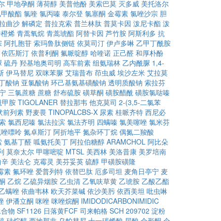
尔
甲地孕酮
薄荷醇
美普他酚
美索巴莫
灭多威
美托洛尔
氯甲酸酯
氯喹
氯丙嗪
泰尔登
氯塞酮
金霉素
氯唑沙宗
胆
拉曲沙
解磷定
普拉克索
普兰林肽
普莫卡因
泼尼卡酯
泼
香橙烯
青蒿氧烷
青蒿琥酯
阿替卡因
芦竹胺
阿斯利多
抗
宗
阿扎胞苷
索玛鲁肽侧链
依莫司汀
伊卢多啉
乙甲丁酰胺
依匹斯汀
依普利酮
氟哌啶醇
哈喹诺
正己醛
和厚朴酚
脲
硫丹
羟基地奥司明
高车前素
组氨瑞林
乙内酰脲
1,4-
斯
伊马替尼
双咪苯脲
艾瑞昔布
茚虫威
埃沙左米
艾拉莫
代丁酸钠
亚氯酸钠
环己基氨基磺酸钠
透明质酸钠
索拉芬
宁
三氯蔗糖
蔗糖
舒布硫胺
磺草酮
磺胺醋酰
磺胺氯哒嗪
酰甲胺
TIGOLANER
替拉那韦
他克莫司
2-(3,5-二氯苯
伏前列素
野麦畏
TINOPALCBS-X
尿素
桂哌齐特
西尼必
索
氯西尼嗪
氯法拉滨
氯法齐明
四螨嗪
氯美噻唑
氯米芬
硫唑嘌呤
氮卓斯汀
阿折地平
氮杂环丁烷
偶氮二羧酸
索
氨基丁醛
呱氨托美丁
阿拉伯糖醇
ARAMCHOL
阿比朵
利
莫奈太尔
甲噻嘧啶
MTSL
美西林
美洛昔康
美罗培南
曲辛
美法仑
克霉灵
美芬妥英
硫醇
甲磺胺磺隆
霉素
氟环唑
爱普列特
依替巴肽
厄多司坦
麦角日亭宁
麦
酮
乙烷
乙硫异烟胺
乙虫清
乙氧呋草黄
乙琥胺
乙酸乙酯
乙螨唑
依曲韦林
欧天芥菜碱
依沙美肟
依西美坦
吡虫啉
唑
伊潘立酮
咪唑
咪唑烷酮
IMIDODICARBONIMIDIC
水合物
SF1126
日落黄FCF
司来帕格
SCH 209702
淀粉
醇
硅烷醇
西地那非
乌帕替尼
十一碳烯酸
尿酸
伞形酮
伞