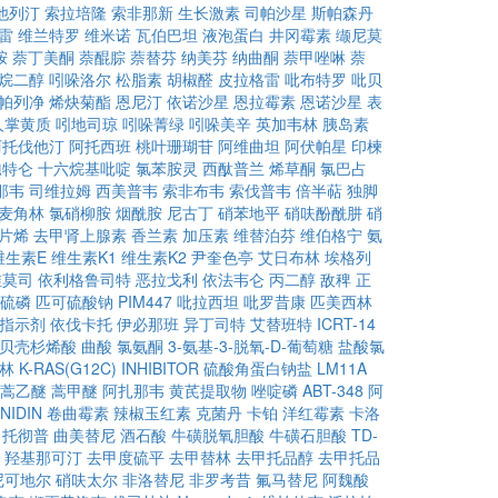
他列汀
索拉培隆
索非那新
生长激素
司帕沙星
斯帕森丹
雷
维兰特罗
维米诺
瓦伯巴坦
液泡蛋白
井冈霉素
缬尼莫
胺
萘丁美酮
萘醌腙
萘替芬
纳美芬
纳曲酮
萘甲唑啉
萘
烷二醇
吲哚洛尔
松脂素
胡椒醛
皮拉格雷
吡布特罗
吡贝
帕列净
烯炔菊酯
恩尼汀
依诺沙星
恩拉霉素
恩诺沙星
表
人掌黄质
吲地司琼
吲哚菁绿
吲哚美辛
英加韦林
胰岛素
阿托伐他汀
阿托西班
桃叶珊瑚苷
阿维曲坦
阿伏帕星
印楝
孢特仑
十六烷基吡啶
氯苯胺灵
西酞普兰
烯草酮
氯巴占
那韦
司维拉姆
西美普韦
索非布韦
索伐普韦
倍半萜
独脚
麦角林
氯硝柳胺
烟酰胺
尼古丁
硝苯地平
硝呋酚酰肼
硝
片烯
去甲肾上腺素
香兰素
加压素
维替泊芬
维伯格宁
氨
维生素E
维生素K1
维生素K2
尹奎色亭
艾日布林
埃格列
维莫司
依利格鲁司特
恶拉戈利
依法韦仑
丙二醇
敌稗
正
硫磷
匹可硫酸钠
PIM447
吡拉西坦
吡罗昔康
匹美西林
H指示剂
依伐卡托
伊必那班
异丁司特
艾替班特
ICRT-14
贝壳杉烯酸
曲酸
氯氨酮
3-氨基-3-脱氧-D-葡萄糖
盐酸氯
林
K-RAS(G12C) INHIBITOR
硫酸角蛋白钠盐
LM11A
蒿乙醚
蒿甲醚
阿扎那韦
黄芪提取物
唑啶磷
ABT-348
阿
NIDIN
卷曲霉素
辣椒玉红素
克菌丹
卡铂
洋红霉素
卡洛
托彻普
曲美替尼
酒石酸
牛磺脱氧胆酸
牛磺石胆酸
TD-
羟基那可汀
去甲度硫平
去甲替林
去甲托品醇
去甲托品
尼可地尔
硝呋太尔
非洛替尼
非罗考昔
氟马替尼
阿魏酸