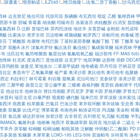
尿囊素
替那帕诺
LZ045
维贝格隆
去氢二异丁香酚
沙马西尼
西林
达克替尼
格拉司琼
托烷司琼
胺碘酮
布瓦西坦
吡啶
乙醛
氯唑西林
西那卡塞
胆碱
青霉素
纳洛酮
吲哚布芬
洛索洛芬
肉桂酰胺
白消安
脂肪
氟氯西林
D-泛醇
普瑞巴林
异丙托溴铵
地佐辛
东莨菪碱
金刚烷
布托诺啡
膦酸
比索洛尔
替罗非班
贝达喹啉
樟脑磺酸
帕罗西汀
依帕司他
肉毒碱
恩
萘芬
丁烯酰胺
布康唑
布托巴胺
丁基羟基茴香醚
氰酸丁酯
丁醛
丁酰苯
铋
克罗
双酚A
冰片
溴氯布罗特
氟比洛芬
氟伐他汀
氟磺胺草醚
福米西林
甲
洛韦
法匹拉韦
氟茚唑菌胺
氟雷拉纳
氯氟吡氧乙酸
福沙那伟
FF-MAS
5(
他维林
杜克甙
度洛西汀
度他雄胺
达克罗宁
地屈孕酮
达那唑
癸醇
DECAT
甲基异丙醇胺
迪曼尼
苯地洛尔
二苯基甲硫醇
地夸磷索
昂丹司琼
芒柄花苷
昔拉定
奥昔布宁
乙氧氟草醚
催产素
奥泽沙星
奥比他韦
奥司他韦
低聚糖
草西定
利拉利汀
林可霉素
利谷隆
脂氧素
尼泊司他汀
党参炔苷
洛美沙星
帕明
三聚甲醛
曲普立定
雷公藤甲素
三蝶烯
曲格列酮
莨菪烷
曲帕替平
托
西妥
他达拉非
他林洛尔
替比培南酯
罗匹尼罗
罗哌卡因
罗格列酮
罗替戈
米普利
瑞芬太尼
白藜芦醇
视黄醇
碘代酚
瑞来巴坦
罗库溴胺
溴米索伐
溴西泮
燕茜素
枯草菌素
巴氯芬
巴洛沙星
苯并双环酮
苯并呋喃
安息香
苯
物素
双氟脲
比伐卢定
博莱霉素
布南色林
帕洛诺司琼
丙戊酸
美金刚
樟脑
司群
食品黄
磺达肝癸钠
加替沙星
吉非替尼
吉列替尼
钆贝酸
钆喷酸
半乳
IMANOL
氟哌利多
地喹啉
地西泮
双氯磺草胺
鼠得克
地尔硫卓
二硫仑
苄草丹
茯苓酸
棕榈酸
棕榈油酸
帕吡莫德
泛解酸
仲班酸(乙二酰脲)
PD 0
匹多莫德
虱螨脲
木犀草素
LOXO-195
LEQ-506
雷迪帕韦
乐特莫韦
洛布