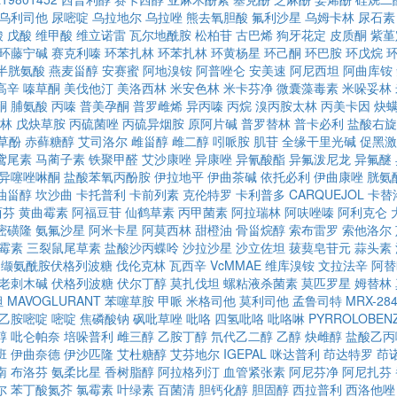
乌利司他
尿嘧啶
乌拉地尔
乌拉唑
熊去氧胆酸
氟利沙星
乌姆卡林
尿石素
酸
戊酸
维甲酸
维立诺雷
瓦尔地酰胺
松柏苷
古巴烯
狗牙花定
皮质酮
紫堇
环藤宁碱
赛克利嗪
环苯扎林
环苯扎林
环黄杨星
环己酮
环巴胺
环戊烷
-半胱氨酸
燕麦甾醇
安赛蜜
阿地溴铵
阿普唑仑
安美速
阿尼西坦
阿曲库铵
高辛
嗪草酮
美伐他汀
美洛西林
米安色林
米卡芬净
微囊藻毒素
米哚妥林
酮
脯氨酸
丙嗪
普美孕酮
普罗雌烯
异丙嗪
丙烷
溴丙胺太林
丙美卡因
炔
林
戊炔草胺
丙硫菌唑
丙硫异烟胺
原阿片碱
普罗替林
普卡必利
盐酸右旋
草酚
赤藓糖醇
艾司洛尔
雌甾醇
雌二醇
吲哌胺
肌苷
全缘干里光碱
促黑激
鸢尾素
马蔺子素
铁聚甲醛
艾沙康唑
异康唑
异氰酸酯
异氟泼尼龙
异氟醚
异噻唑啉酮
盐酸苯氧丙酚胺
伊拉地平
伊曲茶碱
依托必利
伊曲康唑
胱氨
油甾醇
坎沙曲
卡托普利
卡前列素
克伦特罗
卡利普多
CARQUEJOL
卡替
西芬
黄曲霉素
阿福豆苷
仙鹤草素
丙甲菌素
阿拉瑞林
阿呋唑嗪
阿利克仑
嘧磺隆
氨氟沙星
阿米卡星
阿莫西林
甜橙油
骨甾烷醇
索布雷罗
索他洛尔
霉素
三裂鼠尾草素
盐酸沙丙蝶呤
沙拉沙星
沙立佐坦
菝葜皂苷元
蒜头素
缬氨酰胺伏格列波糖
伐伦克林
瓦西辛
VcMMAE
维库溴铵
文拉法辛
阿替
老刺木碱
伏格列波糖
伏尔丁醇
莫扎伐坦
螺粘液杀菌素
莫匹罗星
姆替林
坦
MAVOGLURANT
苯噻草胺
甲哌
米格司他
莫利司他
孟鲁司特
MRX-28
乙胺嘧啶
嘧啶
焦磷酸钠
砜吡草唑
吡咯
四氢吡咯
吡咯啉
PYRROLOBENZ
醇
吡仑帕奈
培哚普利
雌三醇
乙胺丁醇
氘代乙二醇
乙醇
炔雌醇
盐酸乙丙
班
伊曲奈德
伊沙匹隆
艾杜糖醇
艾芬地尔
IGEPAL
咪达普利
茚达特罗
茚
南
布洛芬
氨柔比星
香树脂醇
阿拉格列汀
血管紧张素
阿尼芬净
阿尼扎芬
尔
苯丁酸氮芥
氯霉素
叶绿素
百菌清
胆钙化醇
胆固醇
西拉普利
西洛他唑