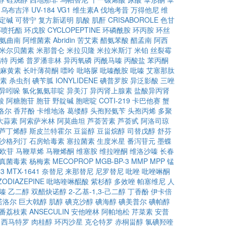
乌布吉泮
UV-184
VG1
维生素A
伐地考昔
万得他尼
维
定碱
可替宁
复方新诺明
肌酸
肌酐
CRISABOROLE
色甘
环喷托酯
环戊胺
CYCLOPEPTINE
环磷酰胺
环丙胺
环丝
氨曲南
阿维菌素
Abridin
苦艾素
醋氨苯酸
醋孟南
阿西
米尔贝菌素
米那普仑
米拉贝隆
米拉米斯汀
米铂
丝裂霉
螨特
丙烯
普罗潘非林
异丙氧磷
丙酰马嗪
丙酸盐
苯丙酮
麻黄素
长叶薄荷酮
嘌呤
吡咯脲
吡嗪酰胺
吡嗪
艾塞那肽
素
杀虫剂
碘苄胍
IONYLIDENE
碘普罗胺
异泛影酸
三唑
异吲哚
氯化氮氨菲啶
异美汀
异丙肾上腺素
盐酸异丙肾
酸
阿糖胞苷
胞苷
野靛碱
胞嘧啶
COTI-219
卡巴他赛
蟹
洛尔
香芹酚
卡维地洛
葛缕醇
头孢羟氨苄
头孢丙烯
多聚
大蒜素
阿索萨米林
阿莫曲坦
芦荟苦素
芦荟甙
阿洛司琼
芦丁烯醇
斯皮兰特霍尔
豆甾醇
豆甾烷醇
司替戊醇
舒芬
沙格列汀
石房蛤毒素
塞拉菌素
生度米星
番泻苷元
墨蝶
欧苷
马鞭草烯
马鞭烯酮
维塞胺
维拉唑酮
维洛沙嗪
长春
真菌毒素
杨梅素
MECOPROP
MGB-BP-3
MMP
MPP
锰
43
MTX-1641
奈替尼
来那替尼
尼罗替尼
吡唑
吡唑啉酮
ODIAZEPINE
吡咯喹啉醌酸
紫杉醇
多效唑
帕塞维尼
人
嗪
乙二醇
双醋炔诺醇
2-乙基-1,3-己二醇
丁香酚
伊卡倍
诺洛尔
巨大戟醇
肌醇
碘克沙醇
碘海醇
碘美普尔
碘帕醇
番荔枝素
ANSECULIN
安他唑林
阿帕地松
芹菜素
安普
西马特罗
肉桂醇
环丙沙星
克仑特罗
赤桐甾醇
氯碘羟喹