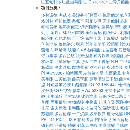
五氟利多
敌虫菊酯
ICI-164384
异丹酚酸
项目分类：
多替诺德
测试
右美沙芬
托莫西汀
氯雷他定
氨苄
洛贝林
卢帕他定
奥氮平
阿哌沙班
安非他酮
多肽
帕瑞昔布
地氯雷他定
伊班膦酸钠
蛋氨酸
苯甲酸
列汀
苯唑西林
格列本脲
乐伐替尼
他唑巴坦
利塞
螺环酮
布他米酯
正丁烷
布坦卡因
丁烯酸盐
布替
苄普地尔
倍他洛尔
联苯
邻苯基苯酚
没药醇
比沙
菌素
呋喃烯啶
呋喃
2,4,5-涕丙酸
法达普韦
泛昔
强力霉素
多西拉敏
决奈达隆
羟丙哌嗪
屈螺酮
屈
双环素
己烯雌酚
二氟尼柳
二异丁香酚
N,N-二
胺磺隆
奥米沙班
欧地霉素
奥沙利铂
奥沙普嗪
奥
PHA-793887
帕博西尼
左氧氟沙星
左西孟旦
甘
美孕酮
曲美他嗪
曲美苄胺
原苯甲酸三甲酯
曲米
脂
对羟基苯乙胺
L-酪氨酸
TG-02
TAK-441
他卡
罗丹明6G
甲状旁腺素
RWJ-52353
消旋卡多曲
雷
醇
丁烯硫醇
苄索氯铵
比阿培南
双孢唑类二恶英
草酮
丙烯菊酯
生物蝶呤
生物素
比哌立登
双降生
非尼
雷夫康唑
非韦匹仑
非达司他
福沙吡坦
氟维
苏糖醇
多西他赛
十二烷醇
多奈哌齐
度骨化醇
DR
PB-141
PICTILISIB
帕马考昔
帕纳替尼
拉西替尼
磷乳酸
亚磷酸
磷酸
邻苯二甲酸
美商陆酸
苦味酸