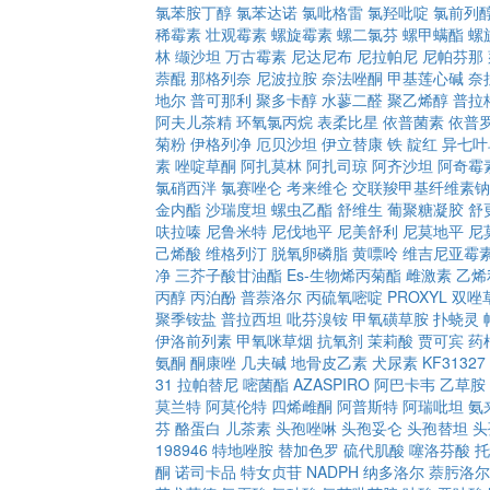
氯苯胺丁醇
氯苯达诺
氯吡格雷
氯羟吡啶
氯前列
稀霉素
壮观霉素
螺旋霉素
螺二氯芬
螺甲螨酯
螺
林
缬沙坦
万古霉素
尼达尼布
尼拉帕尼
尼帕芬那
萘醌
那格列奈
尼波拉胺
奈法唑酮
甲基莲心碱
奈
地尔
普可那利
聚多卡醇
水蓼二醛
聚乙烯醇
普拉
阿夫儿茶精
环氧氯丙烷
表柔比星
依普菌素
依普
菊粉
伊格列净
厄贝沙坦
伊立替康
铁
靛红
异七叶
素
唑啶草酮
阿扎莫林
阿扎司琼
阿齐沙坦
阿奇霉
氯硝西泮
氯赛唑仑
考来维仑
交联羧甲基纤维素钠
金内酯
沙瑞度坦
螺虫乙酯
舒维生
葡聚糖凝胶
舒
呋拉嗪
尼鲁米特
尼伐地平
尼美舒利
尼莫地平
尼
己烯酸
维格列汀
脱氧卵磷脂
黄嘌呤
维吉尼亚霉
净
三芥子酸甘油酯
Es-生物烯丙菊酯
雌激素
乙烯
丙醇
丙泊酚
普萘洛尔
丙硫氧嘧啶
PROXYL
双唑
聚季铵盐
普拉西坦
吡芬溴铵
甲氧磺草胺
扑蛲灵
伊洛前列素
甲氧咪草烟
抗氧剂
茉莉酸
贾可宾
药
氨酮
酮康唑
几夫碱
地骨皮乙素
犬尿素
KF31327
31
拉帕替尼
嘧菌酯
AZASPIRO
阿巴卡韦
乙草胺
莫兰特
阿莫伦特
四烯雌酮
阿普斯特
阿瑞吡坦
氨
芬
酪蛋白
儿茶素
头孢唑啉
头孢妥仑
头孢替坦
头
198946
特地唑胺
替加色罗
硫代肌酸
噻洛芬酸
托
酮
诺司卡品
特女贞苷
NADPH
纳多洛尔
萘肟洛尔