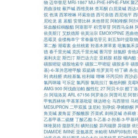
物
迈华替尼
MRI-1867
MU-PHE-HPHE-FMK
聚
西曲溴铵
藜芦碱
西维美林
查耳酮
白屈菜碱
西达
烷
色满
西苯唑啉
环索奈德
西可奈德
西尼地平
西
尼松龙
蒽
蒽醌
安替比林
来他替尼
阿帕喹酮
阿扑
坏血酸棕榈酸酯
阿塞那平
积雪草苷
阿西马朵林
依美斯汀
艾默德斯
依莫法宗
EMOXYPINE
恩曲
恶霉灵
金缕梅单宁
常春藤皂苷元
刺五加叶提取物
苯二酚
潮霉素
金丝桃素
羟基木犀草素
吡氟氯禾
德
春千里光碱
克氏千里光碱
番泻苷
丝氨醇
舍他
索利夫定
斯巴汀
斯巴达力定
亚精胺
精胺
螺内酯
磺胺嘧啶
磺胺地索辛
磺胺二甲嘧啶
磺胺多辛
磺
基)-6-苯并恶唑甲酸
双硫磷
坦罗莫司
特丁磷
杀虫
利
肉桂醛
肉桂基氯
桂利嗪
噌啉
环丙贝特
西沙必
氯丙咪嗪
可乐定
氯丙胺
氯吡拉汀
氯他利酮
克霉
AMG 900
阿伐曲泊帕
酸性红 27
阿贝卡尔
醋丁洛
尔
阿瑞洛莫
ARL 67156
阿罗洛尔
阿普司尼
阿替
甲氧西林钠
甲基苯基吡啶
咪达唑仑
马西替坦
马
MESUPRON
二甲双胍
泼尼松
別孕烷
孕烯醇酮
角克碱
麦角甾
芥酸酰胺
芥菜甙
刺桐灵碱
赤藓糖
乙基甲基二硫醚
丁酸乙酯
5-乙基-2-羟基-3-甲基环
咪喹莫特
脂肪乳剂
碘羟拉酸
异丙烟肼
异烟肼
依
DIAMIDE
IMINE
亚氨基芪
米帕明
MMP抑制剂
吲
沙库必曲
萨拉西诺
沙仑太尔
沙美特罗
SCHEMBL