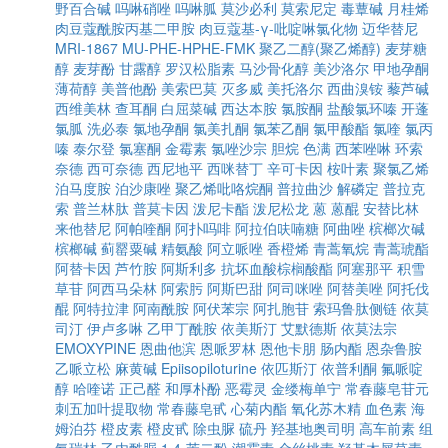
野百合碱
吗啉硝唑
吗啉胍
莫沙必利
莫索尼定
毒蕈碱
月桂烯
肉豆蔻酰胺丙基二甲胺
肉豆蔻基-γ-吡啶啉氯化物
迈华替尼
MRI-1867
MU-PHE-HPHE-FMK
聚乙二醇(聚乙烯醇)
麦芽糖
醇
麦芽酚
甘露醇
罗汉松脂素
马沙骨化醇
美沙洛尔
甲地孕酮
薄荷醇
美普他酚
美索巴莫
灭多威
美托洛尔
西曲溴铵
藜芦碱
西维美林
查耳酮
白屈菜碱
西达本胺
氯胺酮
盐酸氯环嗪
开蓬
氯胍
洗必泰
氯地孕酮
氯美扎酮
氯苯乙酮
氯甲酸酯
氯喹
氯丙
嗪
泰尔登
氯塞酮
金霉素
氯唑沙宗
胆烷
色满
西苯唑啉
环索
奈德
西可奈德
西尼地平
西咪替丁
辛可卡因
桉叶素
聚氯乙烯
泊马度胺
泊沙康唑
聚乙烯吡咯烷酮
普拉曲沙
解磷定
普拉克
索
普兰林肽
普莫卡因
泼尼卡酯
泼尼松龙
蒽
蒽醌
安替比林
来他替尼
阿帕喹酮
阿扑吗啡
阿拉伯呋喃糖
阿曲唑
槟榔次碱
槟榔碱
蓟罂粟碱
精氨酸
阿立哌唑
香橙烯
青蒿氧烷
青蒿琥酯
阿替卡因
芦竹胺
阿斯利多
抗坏血酸棕榈酸酯
阿塞那平
积雪
草苷
阿西马朵林
阿索肟
阿斯巴甜
阿司咪唑
阿替美唑
阿托伐
醌
阿特拉津
阿南酰胺
阿伏苯宗
阿扎胞苷
索玛鲁肽侧链
依莫
司汀
伊卢多啉
乙甲丁酰胺
依美斯汀
艾默德斯
依莫法宗
EMOXYPINE
恩曲他滨
恩哌罗林
恩他卡朋
肠内酯
恩杂鲁胺
乙哌立松
麻黄碱
Epiisopiloturine
依匹斯汀
依普利酮
氟哌啶
醇
哈喹诺
正己醛
和厚朴酚
恶霉灵
金缕梅单宁
常春藤皂苷元
刺五加叶提取物
常春藤皂甙
心菊内酯
氧化苏木精
血色素
海
姆泊芬
橙皮素
橙皮甙
除虫脲
硫丹
羟基地奥司明
高车前素
组