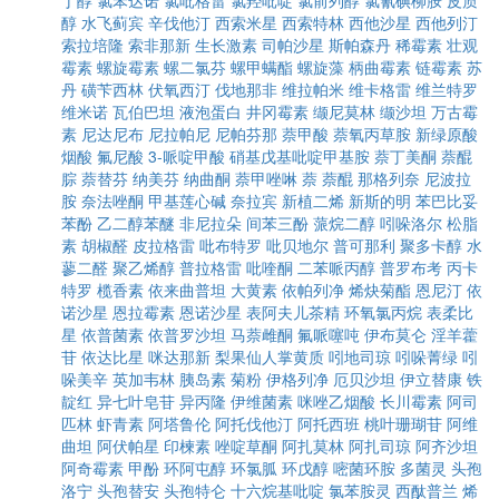
丁醇
氯苯达诺
氯吡格雷
氯羟吡啶
氯前列醇
氯氰碘柳胺
皮质
醇
水飞蓟宾
辛伐他汀
西索米星
西索特林
西他沙星
西他列汀
索拉培隆
索非那新
生长激素
司帕沙星
斯帕森丹
稀霉素
壮观
霉素
螺旋霉素
螺二氯芬
螺甲螨酯
螺旋藻
柄曲霉素
链霉素
苏
丹
磺苄西林
伏氧西汀
伐地那非
维拉帕米
维卡格雷
维兰特罗
维米诺
瓦伯巴坦
液泡蛋白
井冈霉素
缬尼莫林
缬沙坦
万古霉
素
尼达尼布
尼拉帕尼
尼帕芬那
萘甲酸
萘氧丙草胺
新绿原酸
烟酸
氟尼酸
3-哌啶甲酸
硝基戊基吡啶甲基胺
萘丁美酮
萘醌
腙
萘替芬
纳美芬
纳曲酮
萘甲唑啉
萘
萘醌
那格列奈
尼波拉
胺
奈法唑酮
甲基莲心碱
奈拉宾
新植二烯
新斯的明
苯巴比妥
苯酚
乙二醇苯醚
非尼拉朵
间苯三酚
蒎烷二醇
吲哚洛尔
松脂
素
胡椒醛
皮拉格雷
吡布特罗
吡贝地尔
普可那利
聚多卡醇
水
蓼二醛
聚乙烯醇
普拉格雷
吡喹酮
二苯哌丙醇
普罗布考
丙卡
特罗
榄香素
依来曲普坦
大黄素
依帕列净
烯炔菊酯
恩尼汀
依
诺沙星
恩拉霉素
恩诺沙星
表阿夫儿茶精
环氧氯丙烷
表柔比
星
依普菌素
依普罗沙坦
马萘雌酮
氟哌噻吨
伊布莫仑
淫羊藿
苷
依达比星
咪达那新
梨果仙人掌黄质
吲地司琼
吲哚菁绿
吲
哚美辛
英加韦林
胰岛素
菊粉
伊格列净
厄贝沙坦
伊立替康
铁
靛红
异七叶皂苷
异丙隆
伊维菌素
咪唑乙烟酸
长川霉素
阿司
匹林
虾青素
阿塔鲁伦
阿托伐他汀
阿托西班
桃叶珊瑚苷
阿维
曲坦
阿伏帕星
印楝素
唑啶草酮
阿扎莫林
阿扎司琼
阿齐沙坦
阿奇霉素
甲酚
环阿屯醇
环氯胍
环戊醇
嘧菌环胺
多菌灵
头孢
洛宁
头孢替安
头孢特仑
十六烷基吡啶
氯苯胺灵
西酞普兰
烯