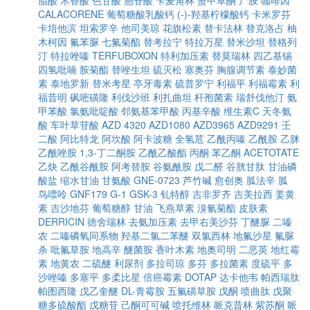
脂酸
木香酸
色甘酸
胞苷酸
卡麦角林
蟹甲草酮
尸胺
咖啡因
CALACORENE
葡萄糖酸乳酸钙
(-)-羟基柠檬酸钙
卡米罗芬
卡培他滨
坦索罗辛
他司美琼
花旗松素
替卡法林
替克洛占
柚
木柯因
氟苯脲
七氟菊酯
替考拉宁
特拉万星
替米沙坦
替格列
汀
特拉唑嗪
TERFUBOXON
特利加压素
替莫瑞林
四乙基锡
四氢吡喃
胺菊酯
替唑生坦
硫灭松
塞奥芬
胸腺调节素
泰妙菌
素
泰地罗新
替米考星
亭牙毒素
硫普罗宁
利福平
利福霉素
利
福昔明
砜嘧磺隆
利伐沙班
利扎曲坦
杆孢菌素
瑞舒伐他汀
氨
甲苯酸
氯氨吡啶酸
邻氨基苯甲酸
丙基辛酸
维生素C
天冬氨
酸
车叶草苷酸
AZD 4320
AZD1080
AZD3965
AZD9291
壬
二酸
阿比特龙
阿坎酸
阿卡波糖
全氢苊
乙酰丙嗪
乙酰胺
乙脒
乙酰唑胺
1,3-丁二酮胺
乙酰乙酸酯
丙酮
苯乙酮
ACETOTATE
乙炔
乙酰谷酰胺
阿考替胺
谷氨酰胺
戊二醛
谷胱甘肽
甘油磷
酸盐
缩水甘油
甘氨酸
GNE-0723
芦竹碱
愈创奥
胍法辛
胍
鸟嘌呤
GNF179
G-1
GSK-3
钆特醇
吉非罗齐
吉美拉西
姜黄
素
吉沙地芬
葡萄糖醇
甘油
飞燕草素
溴氰菊酯
皮肤素
DERRICIN
德舍瑞林
去氨加压素
去甲右美沙芬
丁醚脲
二嗪
农
二嗪磷氧同系物
羟基二氯二苯醚
双氯西林
地氟沙星
氟脲
杀
吡氟草胺
地高辛
醚菌胺
香叶木素
地奥司明
二恶英
地红霉
素
地黄农
二硫醚
利尿剂
多拉司琼
多芬
多拉菌素
度硫平
多
沙唑嗪
多塞平
多柔比星
倍癌霉素
DOTAP
达卡他韦
帕西瑞肽
帕图西隆
戊乙奎醚
DL-青霉胺
五氟磺草胺
戊酮
喷曲肽
戊聚
糖多硫酸酯
戊糖苷
己酮可可碱
喷托维林
哌克昔林
紫苏酮
哌