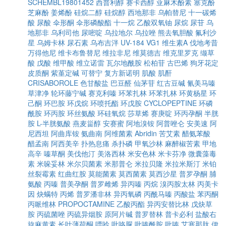
SCHEMBL19801452
西普利醇
赛卡西醇
亚麻木酚素
塞克酚
芝麻酚
姜烯酚
硅烷二醇
硅烷醇
西地那非
乌帕替尼
十一碳烯
酸
尿酸
伞形酮
伞形磷酸酯
十一烷
乙酸双氧铀
尿烷
尿苷
乌
地那非
乌利司他
尿嘧啶
乌拉地尔
乌拉唑
熊去氧胆酸
氟利沙
星
乌姆卡林
尿石素
乌布吉泮
UV-184
VG1
维生素A
伐地考昔
万得他尼
维卡布鲁替尼
维拉非尼
维莫德吉
维克里罗克
缬草
酸
戊酸
维甲酸
维立诺雷
瓦尔地酰胺
松柏苷
古巴烯
狗牙花定
皮质酮
紫堇定碱
可替宁
复方新诺明
肌酸
肌酐
CRISABOROLE
色甘酸盐
巴豆醛
仙茅苷
红古豆碱
氰美马嗪
草津净
轮环藤宁碱
赛克利嗪
环苯扎林
环苯扎林
环黄杨星
环
己酮
环巴胺
环戊烷
环喷托酯
环戊胺
CYCLOPEPTINE
环磷
酰胺
环丙胺
环丝氨酸
环硅氧烷
莎草烯
赛庚啶
环丙孕酮
半胱
胺
L-半胱氨酸
燕麦甾醇
安赛蜜
阿地溴铵
阿普唑仑
安美速
阿
尼西坦
阿曲库铵
氨曲南
阿维菌素
Abridin
苦艾素
醋氨苯酸
醋孟南
阿西美辛
扑热息痛
杀扑磷
甲氧沙林
麻醉椒苦素
甲地
高辛
嗪草酮
美伐他汀
美洛西林
米安色林
米卡芬净
微囊藻毒
素
米哚妥林
米尔贝菌素
米那普仑
米拉贝隆
米拉米斯汀
米铂
丝裂霉素
红曲红胺
莫能菌素
莫西菌素
莫西沙星
普罗孕酮
脯
氨酸
丙嗪
普美孕酮
普罗雌烯
异丙嗪
丙烷
溴丙胺太林
丙美卡
因
炔螨特
丙烯
普罗潘非林
异丙氧磷
丙酰马嗪
丙酸盐
苯丙酮
丙哌维林
PROPOCTAMINE
乙酸丙酯
异丙安替比林
戊炔草
胺
丙硫菌唑
丙硫异烟胺
原阿片碱
普罗替林
普卡必利
盐酸右
旋麻黄素
长叶薄荷酮
嘌呤
吡咯脲
吡嗪酰胺
吡嗪
艾塞那肽
伊