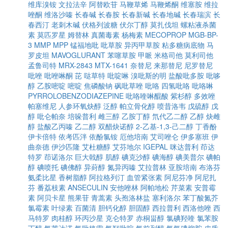
维库溴铵
文拉法辛
阿替欧苷
马鞭草烯
马鞭烯酮
维塞胺
维拉
唑酮
维洛沙嗪
长春碱
长春胺
长春新碱
长春地碱
长春瑞滨
长
春西汀
老刺木碱
伏格列波糖
伏尔丁醇
莫扎伐坦
螺粘液杀菌
素
莫匹罗星
姆替林
真菌毒素
杨梅素
MECOPROP
MGB-BP-
3
MMP
MPP
锰福地吡
吡草胺
异丙甲草胺
粘多糖病底物
马
罗皮坦
MAVOGLURANT
苯噻草胺
甲哌
米格司他
莫利司他
孟鲁司特
MRX-2843
MTX-1641
奈替尼
来那替尼
尼罗替尼
吡唑
吡唑啉酮
芘
哒草特
吡啶啉
溴吡斯的明
盐酸吡多胺
吡哆
醇
乙胺嘧啶
嘧啶
焦磷酸钠
砜吡草唑
吡咯
四氢吡咯
吡咯啉
PYRROLOBENZODIAZEPINE
吡咯喹啉醌酸
紫杉醇
多效唑
帕塞维尼
人参环氧炔醇
泛醇
帕立骨化醇
喷昔洛韦
戊硫醇
戊
醇
吡仑帕奈
培哚普利
雌三醇
乙胺丁醇
氘代乙二醇
乙醇
炔雌
醇
盐酸乙丙嗪
乙二醇
双醋炔诺醇
2-乙基-1,3-己二醇
丁香酚
伊卡倍特
依考匹泮
依酚氯铵
厄他培南
艾司唑仑
伊多塞班
伊
曲奈德
伊沙匹隆
艾杜糖醇
艾芬地尔
IGEPAL
咪达普利
茚达
特罗
茚诺洛尔
巨大戟醇
肌醇
碘克沙醇
碘海醇
碘美普尔
碘帕
醇
碘喷托
碘佛醇
异葑醇
氮异丙嗪
艾拉普林
亚胺培南
布洛芬
氨柔比星
香树脂醇
阿拉格列汀
血管紧张素
阿尼芬净
阿尼扎
芬
番荔枝素
ANSECULIN
安他唑林
阿帕地松
芹菜素
安普霉
素
阿贝卡星
熊果苷
青蒿素
头孢洛林盐
塞利洛尔
苯丁酸氮芥
氯霉素
叶绿素
百菌清
胆钙化醇
胆固醇
西拉普利
西洛他唑
西
马特罗
肉桂醇
环丙沙星
克仑特罗
赤桐甾醇
氯碘羟喹
氯苯胺