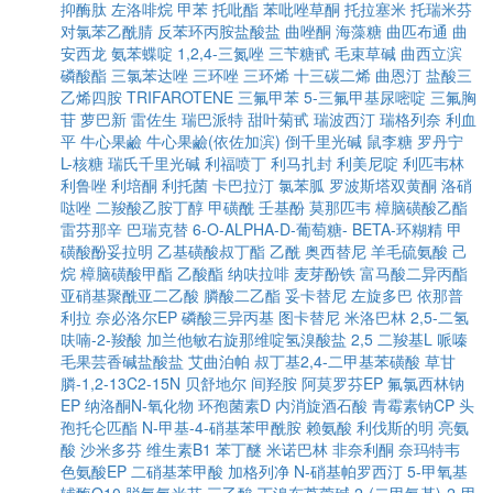
抑酶肽
左洛啡烷
甲苯
托吡酯
苯吡唑草酮
托拉塞米
托瑞米芬
对氯苯乙酰腈
反苯环丙胺盐酸盐
曲唑酮
海藻糖
曲匹布通
曲
安西龙
氨苯蝶啶
1,2,4-三氮唑
三苄糖甙
毛束草碱
曲西立滨
磷酸酯
三氯苯达唑
三环唑
三环烯
十三碳二烯
曲恩汀
盐酸三
乙烯四胺
TRIFAROTENE
三氟甲苯
5-三氟甲基尿嘧啶
三氟胸
苷
萝巴新
雷佐生
瑞巴派特
甜叶菊甙
瑞波西汀
瑞格列奈
利血
平
牛心果鹼
牛心果鹼(依佐加滨)
倒千里光碱
鼠李糖
罗丹宁
L-核糖
瑞氏千里光碱
利福喷丁
利马扎封
利美尼啶
利匹韦林
利鲁唑
利培酮
利托菌
卡巴拉汀
氯苯胍
罗波斯塔双黄酮
洛硝
哒唑
二羧酸乙胺丁醇
甲磺酰
壬基酚
莫那匹韦
樟脑磺酸乙酯
雷芬那辛
巴瑞克替
6-O-ALPHA-D-葡萄糖- BETA-环糊精
甲
磺酸酚妥拉明
乙基磺酸叔丁酯
乙酰
奥西替尼
羊毛硫氨酸
己
烷
樟脑磺酸甲酯
乙酸酯
纳呋拉啡
麦芽酚铁
富马酸二异丙酯
亚硝基聚酰亚二乙酸
膦酸二乙酯
妥卡替尼
左旋多巴
依那普
利拉
奈必洛尔EP
磷酸三异丙基
图卡替尼
米洛巴林
2,5-二氢
呋喃-2-羧酸
加兰他敏右旋那维啶氢溴酸盐
2,5 二羧基L 哌嗪
毛果芸香碱盐酸盐
艾曲泊帕
叔丁基2,4-二甲基苯磺酸
草甘
膦-1,2-13C2-15N
贝舒地尔
间羟胺
阿莫罗芬EP
氟氯西林钠
EP
纳洛酮N-氧化物
环孢菌素D
内消旋酒石酸
青霉素钠CP
头
孢托仑匹酯
N-甲基-4-硝基苯甲酰胺
赖氨酸
利伐斯的明
亮氨
酸
沙米多芬
维生素B1
苯丁醚
米诺巴林
非奈利酮
奈玛特韦
色氨酸EP
二硝基苯甲酸
加格列净
N-硝基帕罗西汀
5-甲氧基