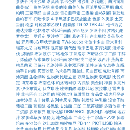
参炔苷
洛美沙星
洛莫菌
氯卡色林
洛沙坦
洛伐他汀
曲洛司坦
曲美布汀
曲美孕酮
曲美他嗪
曲美苄胺
原苯甲酸三甲酯
曲米
帕明
三聚甲醛
曲普立定
雷公藤甲素
三蝶烯
曲格列酮
莨菪烷
曲帕替平
托吡卡胺
4-甲氧基多巴胺盐酸盐
色胺
2-庚胺
土克
甾酮
松脂
对羟基苯乙胺
L-酪氨酸
TG-02
TAK-441
他卡西妥
他达拉非
他林洛尔
替比培南酯
罗匹尼罗
罗哌卡因
罗格列酮
罗替戈汀
罗通定
罗沙替丁
甜叶悬钩子苷
卢非酰胺
吴茱萸次
碱
罗丹明6G
甲状旁腺素
RWJ-52353
消旋卡多曲
雷米普利
瑞芬太尼
白藜芦醇
视黄醇
碘代酚
瑞来巴坦
罗库溴胺
溴米索
伐
溴哌醇
布罗波尔
丁咯地尔
丁呋洛尔
布诺洛尔
丁二醇
丁醇
丁烯硫醇
苄索氯铵
比阿培南
双孢唑类二恶英
溴西泮
燕茜素
枯草菌素
巴氯芬
巴洛沙星
苯并双环酮
苯并呋喃
安息香
苯醌
佛手苷内酯
贝西沙星
乌苯美司
甜菜红
贝曲西班
氟吡草酮
丙
烯菊酯
生物蝶呤
生物素
比哌立登
双降生物素
双氟脲
比伐卢
定
博莱霉素
布南色林
帕洛诺司琼
丙戊酸
美金刚
樟脑
贝前列
素
伊伐布雷定
伏立康唑
唑来膦酸
瑞格菲尼
索拉非尼
雷夫康
唑
非韦匹仑
非达司他
福沙吡坦
氟维司群
食品黄
磺达肝癸钠
加替沙星
吉非替尼
吉列替尼
钆贝酸
钆喷酸
半乳酸
没食子酸
葡糖二酸
葡糖酸
谷氨酸
甘油酸
二酚
二硫苏糖醇
多西他赛
十
二烷醇
多奈哌齐
度骨化醇
DRIMANOL
氟哌利多
地喹啉
地西
泮
双氯磺草胺
鼠得克
地尔硫卓
二硫仑
十二烷基三乙铵
多瑞
培南
多沙普仑
达比加群
帕唑帕尼
PB-141
PICTILISIB
帕马
考昔
帕纳替尼
拉西替尼
苄草丹
茯苓酸
棕榈酸
棕榈油酸
帕吡