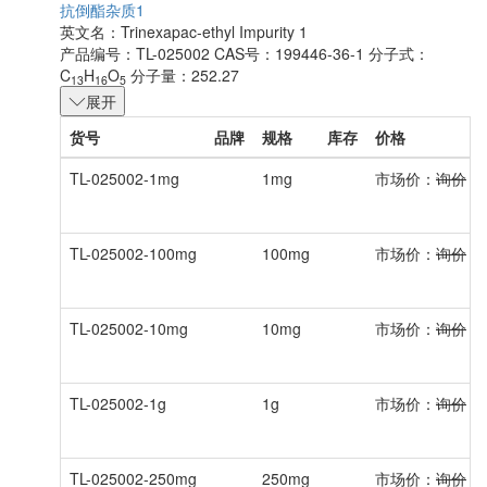
抗倒酯杂质1
英文名：
Trinexapac-ethyl Impurity 1
产品编号：TL-025002
CAS号：199446-36-1
分子式：
C
H
O
分子量：252.27
13
16
5
展开
货号
品牌
规格
库存
价格
TL-025002-1mg
1mg
市场价：
询价
会
TL-025002-100mg
100mg
市场价：
询价
会
TL-025002-10mg
10mg
市场价：
询价
会
TL-025002-1g
1g
市场价：
询价
会
TL-025002-250mg
250mg
市场价：
询价
会