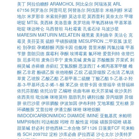
美丁
阿拉伯糖醇
ARAMCHOL
阿比朵尔
阿瑞洛莫
ARL
67156
阿罗洛尔
阿普司尼
阿替洛尔
阿伐那非
米格列醇
米诺
地尔
米罗那非
米索前列醇
莫达非尼
莫西普利
莫奈太尔
甲噻
嘧啶
MTSL
美西林
美洛昔康
美罗培南
甲氧西林钠
甲基苯基
吡啶
咪达唑仑
马西替坦
马杜霉素
孔雀石绿
马波沙星
MARESIN
MATURIN
MELATEIN
褪黑素
美利曲辛
美法仑
克
霉灵
美芬妥英
硫醇
甲磺胺磺隆
MESUPRON
二甲双胍
泼尼
松
別孕烷
孕烯醇酮
丙胺卡因
伯氨喹
普里米酮
丙氯拉嗪
甲基
苄肼
普朗贝德
腐霉利
孕酮
埃博霉素
氟环唑
爱普列特
依替巴
肽
厄多司坦
麦角日亭宁
麦角克碱
麦角甾
芥酸酰胺
芥菜甙
刺
桐灵碱
赤藓糖
赤蘚紅
艾氯胺酮
恶泼西汀
4-烯丙基苯甲醚
雌
酮
乙非君
酚磺乙胺
依他喹酮
乙烷
乙硫异烟胺
乙虫清
乙氧呋
草黄
乙琥胺
乙酸乙酯
乙基甲基二硫醚
丁酸乙酯
5-乙基-2-羟
基-3-甲基环戊-2-烯-1-酮
苯乙炔
依替卡因
依替福辛
依替福林
依托芬那酯
依托泊苷
乙螨唑
依曲韦林
欧天芥菜碱
依沙美肟
依西美坦
吡虫啉
咪喹莫特
脂肪乳剂
碘羟拉酸
异丙烟肼
异烟
肼
依巴沙星
伊班膦酸
伊波加因
伊布利特
艾地苯醌
艾杜糖
异
环磷酰胺
艾普拉唑
伊潘立酮
咪唑
咪唑烷酮
IMIDODICARBONIMIDIC DIAMIDE
IMINE
亚氨基芪
米帕明
MMP抑制剂
吲达帕胺
吲唑
茚
酸性蓝
吲哚
磺胺异噁唑
磺基
甜菜碱
舒必利
舒他西林二水合物
SF1126
日落黄FCF
司来帕
格
SCH 209702
淀粉
沙库必曲
萨拉西诺
沙仑太尔
沙美特罗