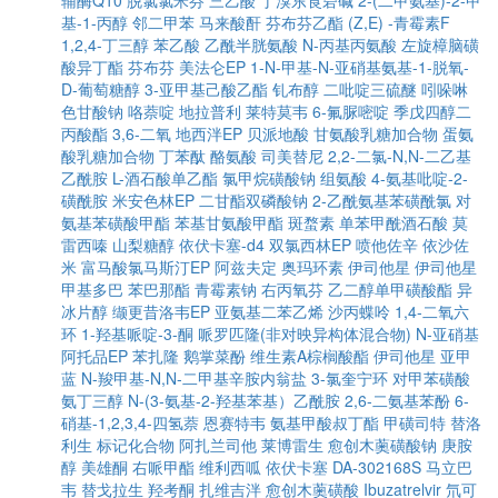
辅酶Q10
脱氯氯米芬
三乙酸
丁溴东莨菪碱
2-(二甲氨基)-2-甲
基-1-丙醇
邻二甲苯
马来酸酐
芬布芬乙酯
(Z,E) -青霉素F
1,2,4-丁三醇
苯乙酸
乙酰半胱氨酸
N-丙基丙氨酸
左旋樟脑磺
酸异丁酯
芬布芬
美法仑EP
1-N-甲基-N-亚硝基氨基-1-脱氧-
D-葡萄糖醇
3-亚甲基己酸乙酯
钆布醇
二吡啶三硫醚
吲哚啉
色甘酸钠
咯萘啶
地拉普利
莱特莫韦
6-氟脲嘧啶
季戊四醇二
丙酸酯
3,6-二氧
地西泮EP
贝派地酸
甘氨酸乳糖加合物
蛋氨
酸乳糖加合物
丁苯酞
酪氨酸
司美替尼
2,2-二氯-N,N-二乙基
乙酰胺
L-酒石酸单乙酯
氯甲烷磺酸钠
组氨酸
4-氨基吡啶-2-
磺酰胺
米安色林EP
二甘酯双磷酸钠
2-乙酰氨基苯磺酰氯
对
氨基苯磺酸甲酯
苯基甘氨酸甲酯
斑蝥素
单苯甲酰酒石酸
莫
雷西嗪
山梨糖醇
依伏卡塞-d4
双氯西林EP
喷他佐辛
依沙佐
米
富马酸氯马斯汀EP
阿兹夫定
奥玛环素
伊司他星
伊司他星
甲基多巴
苯巴那酯
青霉素钠
右丙氧芬
乙二醇单甲磺酸酯
异
冰片醇
缬更昔洛韦EP
亚氨基二苯乙烯
沙丙蝶呤
1,4-二氧六
环
1-羟基哌啶-3-酮
哌罗匹隆(非对映异构体混合物)
N-亚硝基
阿托品EP
苯扎隆
鹅掌菜酚
维生素A棕榈酸酯
伊司他星
亚甲
蓝
N-羧甲基-N,N-二甲基辛胺内翁盐
3-氯奎宁环
对甲苯磺酸
氨丁三醇
N-(3-氨基-2-羟基苯基）乙酰胺
2,6-二氨基苯酚
6-
硝基-1,2,3,4-四氢萘
恩赛特韦
氨基甲酸叔丁酯
甲磺司特
替洛
利生
标记化合物
阿扎兰司他
莱博雷生
愈创木薁磺酸钠
庚胺
醇
美雄酮
右哌甲酯
维利西呱
依伏卡塞
DA-302168S
马立巴
韦
替戈拉生
羟考酮
扎维吉泮
愈创木薁磺酸
Ibuzatrelvir
氘可