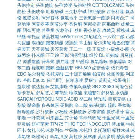
头孢拉定
头孢他啶
头孢替唑
头孢唑肟
CEFTOLOZANE
头孢
曲松
头孢呋辛
吐根酚碱
三尖杉宁碱
神经酰胺
西替利嗪
氨基
铬
氨磺必利
阿米替林
氨氯地平
三聚氰胺一酰胺
阿姆西汀
阿
莫地喹
阿莫罗芬
阿莫沙平
香树酮
阿那格雷
阿那曲唑
雄烯二
酮
阿奈可他
茴香烯
安格络苷
狭叶香茶菜素
敌菌灵
樟柳碱
苯
甲醚
辛托品
番荔枝碱
GW501516
加尼瑞克
十六烷二酸
己酸
马尿酸
腐植酸
羟苯磺酸
猪胆酸
常山酮
哈尔满碱
哈巴俄苷
常
春藤苷
天芥菜碱
天芥菜素
正二十一烷
正庚烷
1-庚烯-3-酮
六
氟丙烷
扑米酮
正己烷
己烯
海索那林
组胺
DL-组氨酸
后马托
品
原膜散酯
葎草烯
肼屈嗪
肼
甲醛腙
氢氯噻嗪
氢氟噻嗪
对
苯二酚
羟氯喹
羟嗪
金丝桃苷
HBI-800
卤倍他索
依托考昔
EDC
依尔替酸
依托度酸
二十碳五烯酸
帕莫酸
依哌唑胺
利尿
酸
苔酸
E6005
依巴斯汀
依柏康唑
爱康宁
蓝蓟定
松果菊苷
益康唑
依达拉奉
艾氟康唑
依氟鸟氨酸
SB 203580
司隆色替
塞卡替尼
舒尼替尼
莽草酸
唾液酸
硫糖苷C
舒林酸
水杨酸
SARGAHYDROQUINOIC ACID
癸二酸
琥珀酸
西尼莫德
山
梨酸
鞘磷脂
多杀菌素
硬脂酸
辛二酸
氨基磺酸
硫酸
香桧烯
酵母氨酸
沙芬酰胺
水杨醛
水杨酰胺
沙格雷酯
夏佛塔苷
塞克
硝唑
一叶萩碱
司来吉兰
芹子烯
常绿钩吻碱
千里光碱
千里光
菲灵碱
短杆菌素
TP475
THIQ
TECHNOCOLOR
替加氟
特拉
匹韦
替扎卡托
米格列奈
丝裂酶
米托坦
米托蒽醌
帽柱木碱
米
库氯铵
咪唑司汀
吗氯贝胺
莫拉胺
莫林酮
莫西多明
酸莫米松