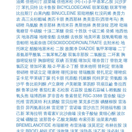
油烯
倍他司汀
甜菜碱
倍他米松
(R)-(+)-β-甲基苯乙胺
贝沙罗
汀
苯扎贝特
比卡鲁胺
BICYCLODECANE
联苯双酯
联苯苄唑
比拉斯汀
白果内酯
BINUCLEINE
双吡唑酮
红没药烯
奥普力
农
高三尖杉酯碱
奥匹卡朋
奥西那林
奥美昔芬(西替考马)
奥
硝唑
鸟氨酸
奥非那林
奥培米芬
奥斯他林
奥替溴铵
恶唑
吡喃
葡糖苷
牛磺酸
十溴二苯醚
癸烷
十胜肽
十碳三烯
癸烯
地西他
滨
地洛西嗪
地喹奎酯
去铁酮
去铁胺
地美环素
脱氧葡萄糖
地
昔帕明
地索奈德
DESOXIDODIDROVALTRATE
去羟米松
地
托咪定
醋酸地塞米松
二胺
敌菌净
DIAZIDE
氯甲苯噻嗪
二丁
基氨基甲酰氯
二氯苯氧乙酸
双氯非那胺
二氯酸盐
二环素
胸
腺嘧啶核苷
胸腺嘧啶
双碘
百里醌
噻加宾
噻奈普汀
替勃龙
噻
氯匹定
替加环素
顺-2-甲基-2-丁醛
替来他明
替利定
替洛隆
替硝唑
替诺立定
噻康唑
噻托溴铵
替瑞酰胺
替扎尼定
噻唑烷
妥卡尼
甲苯磺丁脲
托卡朋
托萘酯
托哌酮
托特罗定
劳氨酯
洛
沙平
鲁比前列酮
卢立康唑
卢美哌隆
苯芴醇
羽扇豆鹼
鲁拉西
酮
鲁苯达唑
番茄红素
石松胺
石蒜胺
盐酸石蒜碱
L-赖氨酸
拉
氧头孢
瑞博西林
罗非昔布
鲁索替尼
RSC-3388
雷奈酸
瑞沙
托维
雷西莫特
利太膦酸
雷贝拉唑
莱克多巴胺
碘醚柳胺
雷洛
昔芬
异丙氨基比林
雷尼替丁
雷诺嗪
雷沙吉兰
阿德福韦酯
溴
己新
苯海拉明
青霉素V
比沙曲嗪
没食子酸铋
黄细心酮
波尔
定碱
硼酸盐
波那普令
乙酸龙脑酯
布索芬新
油菜素内酯
BREMELANOTIDE
布瑞哌唑
布雷洛嗪
溴莫尼定
布林佐胺
溴
夫定
BROFLANILIDE
溴敌隆
溴苯
溴隐亭
溴乙胺
溴必利
溴