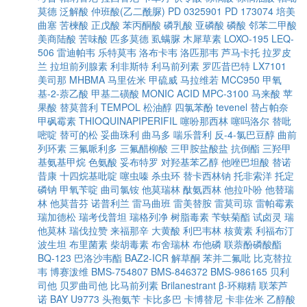
莫德
泛解酸
仲班酸(乙二酰脲)
PD 0325901
PD 173074
培美
曲塞
苦楝酸
正戊酸
苯丙酮酸
磷乳酸
亚磷酸
磷酸
邻苯二甲酸
美商陆酸
苦味酸
匹多莫德
虱螨脲
木犀草素
LOXO-195
LEQ-
506
雷迪帕韦
乐特莫韦
洛布卡韦
洛匹那韦
芦马卡托
拉罗皮
兰
拉坦前列腺素
利非斯特
利马前列素
罗匹昔巴特
LX7101
美司那
MHBMA
马里佐米
甲硫威
马拉维若
MCC950
甲氧
基-2-萘乙酸
甲基二磺酸
MONIC ACID
MPC-3100
马来酸
苹
果酸
替莫普利
TEMPOL
松油醇
四氯苯酚
tevenel
替占帕奈
甲砜霉素
THIOQUINAPIPERIFIL
噻吩那西林
噻吗洛尔
替吡
嘧啶
替可的松
妥曲珠利
曲马多
喘乐普利
反-4-氯巴豆醇
曲前
列环素
三氟哌利多
三氟醋柳酸
三甲胺盐酸盐
抗倒酯
三羟甲
基氨基甲烷
色氨酸
妥布特罗
对羟基苯乙醇
他唑巴坦酸
替诺
昔康
十四烷基吡啶
噻虫嗪
杀虫环
替卡西林钠
托非索洋
托定
磷钠
甲氧苄啶
曲司氯铵
他莫瑞林
酞氨西林
他拉卟吩
他替瑞
林
他莫昔芬
诺普利兰
雷马曲班
雷美替胺
雷莫司琼
雷帕霉素
瑞加德松
瑞考伐普坦
瑞格列净
树脂毒素
苄蚨菊酯
试卤灵
瑞
他莫林
瑞伐拉赞
来福那辛
大黄酸
利巴韦林
核黄素
利福布汀
波生坦
布里菌素
柴胡毒素
布舍瑞林
布他磷
联萘酚磷酸酯
BQ-123
巴洛沙韦酯
BAZ2-ICR
解草酮
苯并二氟吡
比克替拉
韦
博赛泼维
BMS-754807
BMS-846372
BMS-986165
贝利
司他
贝罗曲司他
比马前列素
Brilanestrant
β-环糊精
联苯芦
诺
BAY U9773
头孢氨苄
卡比多巴
卡博替尼
卡非佐米
乙醇酸