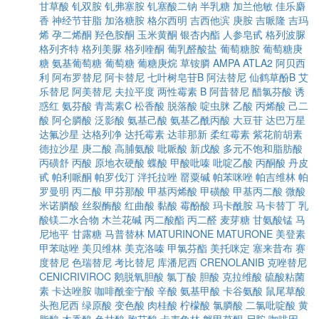
甘草酸
钆双胺
钆弗塞胺
钆塞酸二钠
半乳糖
加兰他敏
佳乐麝
香
神经节苷脂
加洛糖胺
格尔西明
吉西他滨
庚胺
吉哌隆
吉玛
烯
孕二烯酮
羟色胺酮
玉米黄酮
银杏内酯
人参皂甙
格列波脲
格列齐特
格列美脲
格列喹酮
葡乳醛酸盐
葡萄糖胺
葡萄糖庚
糖
氨基葡萄糖
葡萄糖
葡糖庚烷
草铵膦
AMPA
ATLA2
阿贝西
利
阿布罗替尼
阿卡替尼
七叶树皂苷B
阿法替尼
仙鹤草酚B
艾
乐替尼
阿美替尼
夫拉平度
两性霉素 B
阿昔替尼
醋氯芬酸
诱
惑红
氨芬酸
青蒿素C
松香酸
脱落酸
啶虫脒
乙酸
丙烯酸
己二
酸
阿仑膦酸
泛影酸
氨基己酸
氨基乙酰丙酸
大豆苷
达巴万星
达氟沙星
达格列净
达托霉素
达菲那新
柔红霉素
紫花前胡素
德拉沙星
庚二酸
高脯氨酸
吡哌酸
新戊酸
多元不饱和脂肪酸
丙磺舒
丙酸
原地衣硬酸
蝶酸
甲酸吡嗪
吡啶乙酸
丙酮酸
丹皮
甙
帕利哌酮
帕罗伐汀
泮托拉唑
罂粟碱
帕苯咪唑
帕吉维林
帕
罗曼明
丙二酸
甲芬那酸
甲基丙烯酸
甲磺酸
甲基丙二酸
微酸
米诺膦酸
丝裂酶酸
红曲酸
黏酸
霉酚酸
玛卡酰胺
马卡替丁
乳
酸镁二水合物
木兰花碱
丙二酸酯
丙二醛
麦芽糖
甘氨酸锰
马
尼地平
甘露糖
马普替林
MATURINONE
MATURONE
美登素
甲苯哒唑
美贝维林
美克洛嗪
甲氯芬酯
美托咪定
塞来昔布
赛
度替尼
色瑞替尼
考比替尼
库潘尼西
CRENOLANIB
克唑替尼
CENICRIVIROC
鹅脱氧胆酸
氯丁酸
胆酸
克拉维酸
硫酸粘菌
素
卡达唑胺
咖啡酰奎宁酸
辛酸
氨基甲酸
卡谷氨酸
鼠尾草酸
头孢尼西
绿原酸
变色酸
肉桂酸
柠檬酸
氯膦酸
二氯吡啶酸
黄