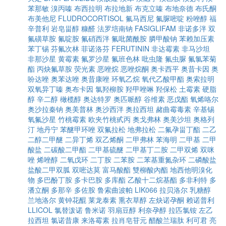
苯那敏
溴丙嗪
布西拉明
布拉地新
布克立嗪
布地奈德
布氏酮
布美他尼
FLUDROCORTISOL
氟马西尼
氟脲嘧啶
粉唑醇
福
辛普利
岩皂甾醇
糠醛
法罗培南钠
FASIGLIFAM
非诺多泮
双
氟磺草胺
氟啶胺
氟硝西泮
氟吡菌酰胺
膦甲酸钠
苯赖加压素
苯丁锡
芬氟次林
菲诺洛芬
FERUTININ
非达霉素
非马沙坦
非那沙星
黄霉素
氟罗沙星
氟班色林
吡虫隆
氟虫脲
氟氯苯菊
酯
丙炔氟草胺
荧光素
恶唑烷
恶唑烷酮
奥卡西平
奥昔卡因
奥
吩达唑
奥苯达唑
奥昔康唑
环氧乙烷
氧代乙酸甲酯
奥索拉明
双氧异丁嗪
奥布卡因
氯羟柳胺
羟甲唑啉
羟保松
土霉素
硬脂
醇
辛二醇
橄榄醇
奥达特罗
奥匹哌醇
谷维素
恶戊酯
氧烯咯尔
奥沙拉秦钠
奥美普林
奥沙西泮
奥拉西坦
赭曲霉毒素
辛基锡
氧氟沙星
竹桃霉素
欧夹竹桃甙丙
奥戈弗林
奥美沙坦
奥格列
汀
地丹宁
苯醚甲环唑
双氟拉松
地弗拉松
二氟孕甾丁酯
二乙
二醇二甲醚
二异丁烯
双乙烯酮
二甲弗林
苯海明
二甲基
二甲
酸盐
二碳酸二甲酯
二甲基硫醚
二甲基丁二胺
二甲双烯
双咪
唑
烯唑醇
二氧戊环
二丁胺
二苯胺
二苯基重氮杂环
二磷酸盐
盐酸二甲双胍
双嘧达莫
富马酸酯
雙柳酸內酯
地西他明溴化
物
多巴酚丁胺
多卡巴胺
多库酯
乙酸十二烷基酯
多非利特
多
潘立酮
多那辛
多佐胺
鲁索曲波帕
LIK066
拉贝洛尔
乳糖醇
兰地洛尔
黄钟花醌
莱龙泰素
熏衣草醇
左炔诺孕酮
赖诺普利
LLICOL
氯替泼诺
鲁米诺
羽扇豆醇
利奈孕醇
拉匹氯铵
左乙
拉西坦
氯诺昔康
来洛霉素
拉肖皂苷元
醋酸兰瑞肽
利可君
亮