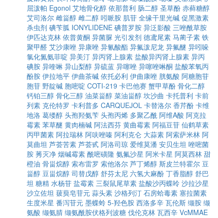
屈泼帕
Egonol
艾地骨化醇
依那普利
肠二醇
圣草酚
赤藓糖醇
艾司洛尔
雌甾醇
雌二醇
吲哌胺
肌苷
全缘干里光碱
促黑激素
杀虫剂
碘苄胍
IONYLIDENE
碘普罗胺
异泛影酸
三唑酰草胺
伊匹达克林
依普黄酮
异菌脲
光引发剂
德鸢尾素
马蔺子素
铁
聚甲醛
艾沙康唑
异康唑
异氰酸酯
异氟泼尼龙
异氟醚
异吲哚
氯化氮氨菲啶
异美汀
异丙肾上腺素
盐酸异丙肾上腺素
异丙
碘胺
异喹啉
异山梨醇
异硫蓝
异噻唑
异噻唑啉酮
盐酸苯氧丙
酚胺
伊拉地平
伊曲茶碱
依托必利
伊曲康唑
胱氨酸
阿糖胞苷
胞苷
野靛碱
胞嘧啶
COTI-219
卡巴他赛
蟹甲草酚
骨化二醇
钙铂三醇
骨化三醇
油菜甾醇
菜油甾醇
坎沙曲
卡托普利
卡前
列素
克伦特罗
卡利普多
CARQUEJOL
卡替洛尔
香芹酚
卡维
地洛
葛缕醇
头孢羟氨苄
头孢丙烯
多聚乙酰
阿维A酸
阿克拉
霉素
苯草醚
黄肉楠碱
阿法西芬
黄曲霉素
阿福豆苷
仙鹤草素
丙甲菌素
阿拉瑞林
阿呋唑嗪
阿利克仑
大蒜素
阿索萨米林
阿
莫曲坦
芦荟苦素
芦荟甙
阿洛司琼
爱维莫潘
安贝生坦
唑嘧菌
胺
莠灭净
烟碱霉素
酰嘧磺隆
氨氟沙星
阿米卡星
阿莫西林
甜
橙油
骨甾烷醇
索布雷罗
索他洛尔
芦丁烯醇
斯皮兰特霍尔
豆
甾醇
豆甾烷醇
司替戊醇
舒芬太尼
六氢大麻酚
丁香脂醇
舒巴
坦
糖精
水杨苷
盐霉素
三裂鼠尾草素
盐酸沙丙蝶呤
沙拉沙星
沙立佐坦
菝葜皂苷元
蒜头素
沙格列汀
石房蛤毒素
塞拉菌素
生度米星
番泻苷元
墨蝶蛉
5-羟色胺
西洛多辛
瓦伦斯
缬胺
缬
氨酸
缬氨腈
缬氨酰胺伏格列波糖
伐伦克林
瓦西辛
VcMMAE