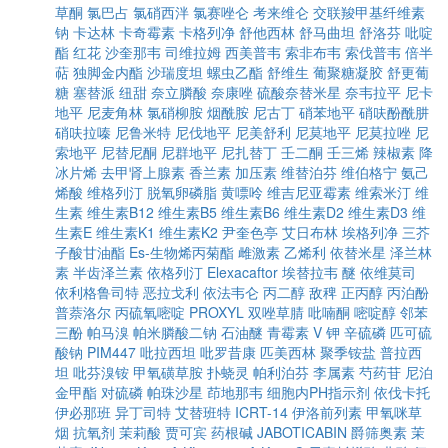
草酮
氯巴占
氯硝西泮
氯赛唑仑
考来维仑
交联羧甲基纤维素
钠
卡达林
卡奇霉素
卡格列净
舒他西林
舒马曲坦
舒洛芬
吡啶
酯
红花
沙奎那韦
司维拉姆
西美普韦
索非布韦
索伐普韦
倍半
萜
独脚金内酯
沙瑞度坦
螺虫乙酯
舒维生
葡聚糖凝胶
舒更葡
糖
塞替派
纽甜
奈立膦酸
奈康唑
硫酸奈替米星
奈韦拉平
尼卡
地平
尼麦角林
氯硝柳胺
烟酰胺
尼古丁
硝苯地平
硝呋酚酰肼
硝呋拉嗪
尼鲁米特
尼伐地平
尼美舒利
尼莫地平
尼莫拉唑
尼
索地平
尼替尼酮
尼群地平
尼扎替丁
壬二酮
壬三烯
辣椒素
降
冰片烯
去甲肾上腺素
香兰素
加压素
维替泊芬
维伯格宁
氨己
烯酸
维格列汀
脱氧卵磷脂
黄嘌呤
维吉尼亚霉素
维索米汀
维
生素
维生素B12
维生素B5
维生素B6
维生素D2
维生素D3
维
生素E
维生素K1
维生素K2
尹奎色亭
艾日布林
埃格列净
三芥
子酸甘油酯
Es-生物烯丙菊酯
雌激素
乙烯利
依替米星
泽兰林
素
半齿泽兰素
依格列汀
Elexacaftor
埃替拉韦
醚
依维莫司
依利格鲁司特
恶拉戈利
依法韦仑
丙二醇
敌稗
正丙醇
丙泊酚
普萘洛尔
丙硫氧嘧啶
PROXYL
双唑草腈
吡喃酮
嘧啶醇
邻苯
三酚
帕马溴
帕米膦酸二钠
石油醚
青霉素 V 钾
辛硫磷
匹可硫
酸钠
PIM447
吡拉西坦
吡罗昔康
匹美西林
聚季铵盐
普拉西
坦
吡芬溴铵
甲氧磺草胺
扑蛲灵
帕利泊芬
李属素
芍药苷
尼泊
金甲酯
对硫磷
帕珠沙星
茚地那韦
细胞内PH指示剂
依伐卡托
伊必那班
异丁司特
艾替班特
ICRT-14
伊洛前列素
甲氧咪草
烟
抗氧剂
茉莉酸
贾可宾
药根碱
JABOTICABIN
爵筛奥素
茉