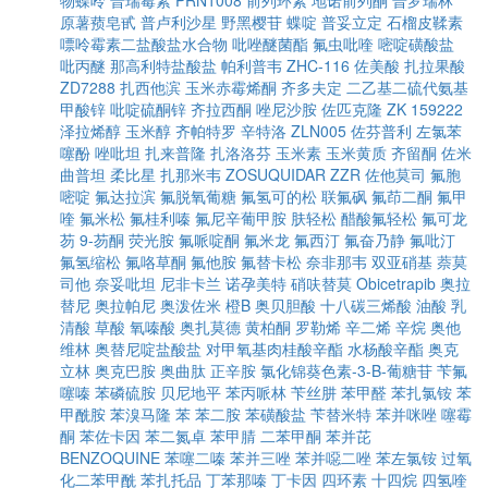
物蝶呤
普瑞霉素
PRN1008
前列环素
地诺前列酮
普罗瑞林
原薯蓣皂甙
普卢利沙星
野黑樱苷
蝶啶
普妥立定
石榴皮鞣素
嘌呤霉素二盐酸盐水合物
吡唑醚菌酯
氟虫吡喹
嘧啶磺酸盐
吡丙醚
那高利特盐酸盐
帕利普韦
ZHC-116
佐美酸
扎拉果酸
ZD7288
扎西他滨
玉米赤霉烯酮
齐多夫定
二乙基二硫代氨基
甲酸锌
吡啶硫酮锌
齐拉西酮
唑尼沙胺
佐匹克隆
ZK 159222
泽拉烯醇
玉米醇
齐帕特罗
辛特洛
ZLN005
佐芬普利
左氯苯
噻酚
唑吡坦
扎来普隆
扎洛洛芬
玉米素
玉米黄质
齐留酮
佐米
曲普坦
柔比星
扎那米韦
ZOSUQUIDAR
ZZR
佐他莫司
氟胞
嘧啶
氟达拉滨
氟脱氧葡糖
氟氢可的松
联氟砜
氟茚二酮
氟甲
喹
氟米松
氟桂利嗪
氟尼辛葡甲胺
肤轻松
醋酸氟轻松
氟可龙
芴
9-芴酮
荧光胺
氟哌啶酮
氟米龙
氟西汀
氟奋乃静
氟吡汀
氟氢缩松
氟咯草酮
氟他胺
氟替卡松
奈非那韦
双亚硝基
萘莫
司他
奈妥吡坦
尼非卡兰
诺孕美特
硝呋替莫
Obicetrapib
奥拉
替尼
奥拉帕尼
奥泼佐米
橙B
奥贝胆酸
十八碳三烯酸
油酸
乳
清酸
草酸
氧嗪酸
奥扎莫德
黄柏酮
罗勒烯
辛二烯
辛烷
奥他
维林
奥替尼啶盐酸盐
对甲氧基肉桂酸辛酯
水杨酸辛酯
奥克
立林
奥克巴胺
奥曲肽
正辛胺
氯化锦葵色素-3-Β-葡糖苷
苄氟
噻嗪
苯磷硫胺
贝尼地平
苯丙哌林
苄丝肼
苯甲醛
苯扎氯铵
苯
甲酰胺
苯溴马隆
苯
苯二胺
苯磺酸盐
苄替米特
苯并咪唑
噻霉
酮
苯佐卡因
苯二氮卓
苯甲腈
二苯甲酮
苯并芘
BENZOQUINE
苯噻二嗪
苯并三唑
苯并噁二唑
苯左氯铵
过氧
化二苯甲酰
苯扎托品
丁苯那嗪
丁卡因
四环素
十四烷
四氢喹