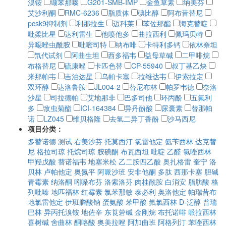
溴铵
缬苯那嗪
G201-SMB-IMP
金鱼草素
纳美芬
艾沙利酮
RMC-6236
脂质体
碘比醇
阿布昔替尼
pcsk9抑制剂
利那拉生
迈科莱
苯佐那酯
海克替啶
吡柔比星
达利雷生
他喷他多
曲拉西利
佩玛贝特
异噁唑虫酰胺
吡嘧司特
纳布啡
卡特利多钙
依林奈坦
氘代试剂
阿曲生坦
西多福韦
益母草碱
二甲啡烷
布格替尼
硫康唑
卡匹色替
CP-55940
叔丁基乙炔
来那帕韦
吉泊达星
乌帕卡塞
拉维达韦
伊索拉定
双环醇
达洛鲁胺
JL004-2
替尼布林
帕罗韦德
奈洛
沙星
司拉德帕
艾地那非
巴多司他
环丙酚
五氟利
多
敌虫菊酯
ICI-164384
异丹酚酸
尿囊素
替那帕
诺
LZ045
维贝格隆
去氢二异丁香酚
沙马西尼
项目分类：
多替诺德
测试
右美沙芬
托莫西汀
氯雷他定
氨苄西林
达克替
尼
格拉司琼
托烷司琼
胺碘酮
布瓦西坦
吡啶
乙醛
氯唑西林
甲羟戊酸
替诺福韦
地塞米松
乙二胺四乙酸
奥扎格雷
奎宁
洛
贝林
卢帕他定
奥氮平
阿哌沙班
安非他酮
多肽
西那卡塞
胆碱
青霉素
纳洛酮
吲哚布芬
洛索洛芬
肉桂酰胺
白消安
脂肪酸
格
列吡嗪
地匹福林
红霉素
氯苯那敏
泰必利
奥洛他定
帕瑞昔布
地氯雷他定
伊班膦酸钠
蛋氨酸
苯甲酸
氟氯西林
D-泛醇
普瑞
巴林
异丙托溴铵
地佐辛
东莨菪碱
金刚烷
布托诺啡
哌拉西林
喜树碱
舍曲林
酮咯酸
奥美拉唑
阿加曲班
阿格列汀
苯唑西林