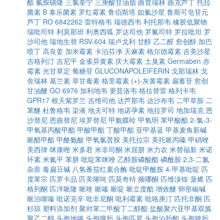
酯
氟胺磺隆
三氯奎宁
三庚酸甘油脂
曲普瑞林
曲克芦丁
托拉
菌素 B
泰乐菌素
罗红霉素
鲁伯斯塔
如氟沙星
鲁斯可皂苷元
芦丁
RO 6842262
雷特格韦
瑞德西韦
利托那韦
橡胶低聚物
瑞吡司特
利莫那班
利奥西呱
罗达司他
罗氟司特
罗拉吡坦
罗
沙司他
瑞地生替
RSV-604
瑞卢戈利
甘醇
乙二醛
愈创醇
加巴
喷丁
高良姜
加米霉素
卡泊芬净
天麻素
格尔德霉素
吉美沙星
吉格列汀
吉尼平
金雀异黄素
庆大霉素
土臭素
Germaben
赤
霉素
光甘草定
葡糖苷
GLUCONAPOLEIFERIN
戈那瑞林
戈
舍瑞林
葛兰素
草甘毒素
格里霉素
(+)-灰黄霉素
扁蓄苷
愈创
甘油醚
GO 6976
加利地韦
更昔洛韦
格拉替雷
格列卡韦
GPR17
根天紫罗兰
吉维司他
达芦那韦
达沙布韦
二甲草胺
二
苯醚
杜鲁格韦
染液
地夫可特
地诺孕素
地拉罗司
地加瑞克
恩
沙替尼
恩曲替尼
埃罗替尼
甲氨蝶呤
甲氧明
苯甲酸酯
2-氯-3-
甲氧基丙酸甲酯
甲酸甲酯
丁酸甲酯
亚甲基蓝
甲基麦角新碱
哌醋甲酯
甲酪氨酸
甲氧氯普胺
美托拉宗
美托哌丙嗪
甲硝唑
美西律
咪康唑
米多君
米非司酮
米屈肼
米力农
米替福新
米诺
环素
米氮平
苯肼
吡啶苯咪唑
乙醇胺磷酸酯
磷酰胺
2,3-二氮
杂萘
毒扁豆碱
八氢番茄红素合酶
吡啶甲酰胺
4-甲基吡啶
匹
度苯宗
匹罗卡品
匹美噻吨
匹莫奇特
频哪酮
匹维溴铵
蒎烯
匹
格列酮
匹泮哌隆
哌喹
哌嗪
哌啶
哌立度酯
增效醚
卵形椒碱
哌泊噻嗪
吡诺克辛
吡非尼酮
吡利霉素
吡咯庚汀
匹托非酮
匹
杉琼
塑料添加剂
聚对苯二甲酸丁二醇酯
盐酸聚六亚甲基双胍
聚乙二醇
头孢地嗪
头孢噻肟
头孢匹罗
头孢泊肟酯
头孢喹肟