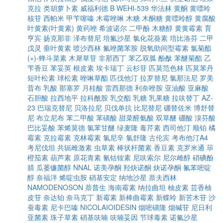
克拉
类胡萝卜素
威福利德 B
WEHI-539
华法林
黄酮
黄嘌呤
核苷
西帕米
甲苄噻嗪
木霉唑啉
木糖
木酮糖
黄嘌呤醇
黄腐酸
叶黄素(叶黄素)
黄药唑
希波诺尔
二甲酚
木糖醇
黄黄霉素
育
亨宾
扬克那非
泽布替尼
培氟沙星
氯化花葵素
培比洛芬
二甲
戊灵
垂叶黄素
喷沙西林
氟唑菌苯胺
脱氧助间型霉素
氯菊酯
(+)-蜂斗菜素
木犀草苷
非那西丁
苯乙双胍
酚酞
苯醚菊酯
乙
苄香豆
苯妥英
根皮素
埃卡瑞丁
云杉苷
匹莫范色林
匹莫苯丹
短叶松素
球松素
唑啉草酯
匹伐他汀
拉罗替尼
氯那法尼
罗美
昔布
乳酸
那塞罗
月桂酸
雷西那德
利奈唑胺
亚油酸
亚麻酸
石胆酸
拉西地平
拉科酰胺
乳交酯
乳糖
乳果糖
拉呋替丁
AZ-
23
巴瑞克替尼
贝洛拉尼
贝伐单抗
比尼替尼
硼替佐米
博舒替
尼
布立尼布
苯二甲酸
苯磺酸
甜菜醛氨酸
双草醚
硼酸
溴芬酸
巴比妥酸
苯烯莫德
氯苯甘醚
绿麦隆
毒芹素
西司他汀
顺铂
橘
霉素
克拉霉素
克林霉素
氯尼辛
氯舒隆
古伦宾
考布他汀A4
考尼伐坦
共轭雌激素
虫草素
棒状杆菌素
香豆素
克罗米通
荜
橙茄素
葫芦素
原花青素
氰钴铵素
尼呋索尔
尼尔雌醇
硝碘酚
腈
瓜萎镰菌醇
NNAL
诺美孕酮
羟炔诺酮
炔诺孕酮
氟苯嘧啶
醇
奈福泮
烯啶虫胺
硝基安定
纳地沙星
萘夫西林
NAMODENOSON
萘普生
海南霉素
纳拉曲坦
柚皮素
芸香柚
皮苷
奈达铂
奈马克丁
新霉素
新棒曲霉素
新蝶呤
新苦木苷
沙
蚕毒素
尼卡巴嗪
NICOLAIOIDESIN
烟嘧磺隆
烟碱苷
尼日利
亚菌素
珠子草素
硝基呋喃
呋喃妥因
节球毒素
诺氟沙星