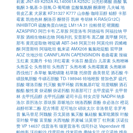
莉素
JN7-69
K252A
KL140061A
K252C
贝壳杉烯酸
曲酸
氯
氨酮
3-氨基-3-脱氧-D-葡萄糖
盐酸氯氨酮
酮康唑
几夫碱
地
骨皮乙素
犬尿素
KF31327
K777
山奈酚
咖啡豆醇
鲸醇
卡那
霉素
凯他色林
酮洛芬
酮替芬
凯林
夸胡林
K-RAS(G12C)
INHIBITOR
硫酸角蛋白钠盐
LM11A 31
拉帕替尼
嘧菌酯
AZASPIRO
阿巴卡韦
乙草胺
阿昔洛韦
阿德福韦
阿福拉纳
甲
草胺
酒精生物标志物
阿格列扎
安普那韦
蒿乙醚
蒿甲醚
阿扎
那韦
黄芪提取物
唑啶磷
ABT-348
阿莫兰特
阿莫伦特
四烯雌
酮
阿普斯特
阿瑞吡坦
氨来诺
AMX208
氟氯吡啶酯
双甲脒
AOZ
坎地沙坦
CANNFLAVIN
CAPENSINIDIN
卷曲霉素
辣椒
玉红素
克菌丹
卡铂
洋红霉素
卡洛芬
酪蛋白
儿茶素
头孢唑啉
头孢妥仑
头孢替坦
头孢西丁
头孢布烯
头孢霉菌素
头孢哌林
西伐他汀
杀草敏
氯嘧磺隆
枯草隆
托彻普
曲美替尼
酒石酸
牛
磺脱氧胆酸
牛磺石胆酸
TD-198946
特地唑胺
替加色罗
硫代
肌酸
噻洛芬酸
托灭酸
氨甲环酸
四氢氨基吖啶
坦度螺酮
酒石
酸酯
酸性黄
炔诺酮
炔诺肟酯
羟基那可汀
去甲度硫平
去甲替
林
去甲托品醇
去甲托品酮
诺司卡品
特女贞苷
NADPH
纳多
洛尔
萘肟洛尔
萘呋胺
萘哌地尔
纳洛西酮
萘酚
奈必洛尔
橙花
叔醇邻苯二酚
尼古博星
尼可地尔
硝呋太尔
非洛替尼
非罗考
昔
氟马替尼
阿魏酸
芬戈莫德
氟灭酸
氟硅酸
氟苯吡菌胺
叶酸
亚叶酸
甲酸
富里酸
夫西地酸
荞麦碱
法莫替丁
牡荆素
沃诺拉
赞
VP 14637
伐昔洛韦
缬更昔洛韦
伐司扑达
Vapendavir
维
帕他韦
沃拉帕沙
伐度司他
伐米司他
弗纳卡兰
伏立诺他
维奈