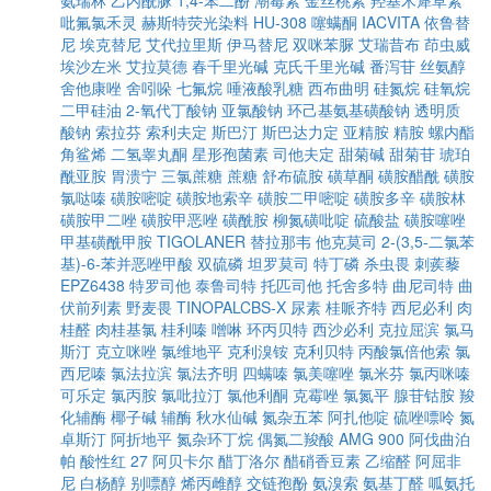
氨瑞林
乙内酰脲
1,4-苯二酚
潮霉素
金丝桃素
羟基木犀草素
吡氟氯禾灵
赫斯特荧光染料
HU-308
噻螨酮
IACVITA
依鲁替
尼
埃克替尼
艾代拉里斯
伊马替尼
双咪苯脲
艾瑞昔布
茚虫威
埃沙左米
艾拉莫德
春千里光碱
克氏千里光碱
番泻苷
丝氨醇
舍他康唑
舍吲哚
七氟烷
唾液酸乳糖
西布曲明
硅氮烷
硅氧烷
二甲硅油
2-氧代丁酸钠
亚氯酸钠
环己基氨基磺酸钠
透明质
酸钠
索拉芬
索利夫定
斯巴汀
斯巴达力定
亚精胺
精胺
螺内酯
角鲨烯
二氢睾丸酮
星形孢菌素
司他夫定
甜菊碱
甜菊苷
琥珀
酰亚胺
胃溃宁
三氯蔗糖
蔗糖
舒布硫胺
磺草酮
磺胺醋酰
磺胺
氯哒嗪
磺胺嘧啶
磺胺地索辛
磺胺二甲嘧啶
磺胺多辛
磺胺林
磺胺甲二唑
磺胺甲恶唑
磺酰胺
柳氮磺吡啶
硫酸盐
磺胺噻唑
甲基磺酰甲胺
TIGOLANER
替拉那韦
他克莫司
2-(3,5-二氯苯
基)-6-苯并恶唑甲酸
双硫磷
坦罗莫司
特丁磷
杀虫畏
刺蒺藜
EPZ6438
特罗司他
泰鲁司特
托匹司他
托舍多特
曲尼司特
曲
伏前列素
野麦畏
TINOPALCBS-X
尿素
桂哌齐特
西尼必利
肉
桂醛
肉桂基氯
桂利嗪
噌啉
环丙贝特
西沙必利
克拉屈滨
氯马
斯汀
克立咪唑
氯维地平
克利溴铵
克利贝特
丙酸氯倍他索
氯
西尼嗪
氯法拉滨
氯法齐明
四螨嗪
氯美噻唑
氯米芬
氯丙咪嗪
可乐定
氯丙胺
氯吡拉汀
氯他利酮
克霉唑
氯氮平
腺苷钴胺
羧
化辅酶
椰子碱
辅酶
秋水仙碱
氮杂五苯
阿扎他啶
硫唑嘌呤
氮
卓斯汀
阿折地平
氮杂环丁烷
偶氮二羧酸
AMG 900
阿伐曲泊
帕
酸性红 27
阿贝卡尔
醋丁洛尔
醋硝香豆素
乙缩醛
阿屈非
尼
白杨醇
别嘌醇
烯丙雌醇
交链孢酚
氨溴索
氨基丁醛
呱氨托