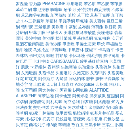
罗匹隆
奋乃静
PHARACINE
非那吡啶
苯乙肼
苯乙胺
苯茚胺
苯茚二酮
非尼拉敏
吩噻嗪
酚苄明
分特拉明
酚妥拉明
乙酸苯
酯
苯乙酰谷氨酰胺
苯丙氨酸
苯胺
苯丁胺
苯基丁氮酮
苯丁酸
盐
1,4-二异腈苯
苯福林
甲羟孕酮
甲氟喹
美夫西特
巨豆三烯
酮
葡甲胺
三聚氰胺
美哌隆
甲萘醌
孟布酮
薄荷酮
哌替啶
美
芬诺酮
甲苯丁胺
甲哌卡因
美吡拉敏马来酸盐
美喹他嗪
巯基
嘌呤
美沙拉敏
美沙酮
松叶菊碱
甲基磺草酮
氰氟虫腙
安乃近
重酒石酸间羟胺
美他沙酮
甲康唑
甲烯土霉素
甲烷
甲磺酸盐
醋甲唑胺
乌洛托品
甲巯咪唑
甲氧普林
辣椒平
卡马西平
卡巴
匹林钙
卡巴克络
咔唑
甘珀酸
卡比马唑
卡比沙明
羧甲司坦
卡
依巴司丁
卡利拉嗪
CARISBAMATE
羧甲基纤维素钠
卡莫司
汀
肌肽
卡罗维林
香芹酮
头孢噻嗪
头孢孟多
头孢硫脒
头孢西
酮
头孢哌酮
头孢卡品
头孢吡肟
头孢克肟
头孢甲肟
头孢美唑
吖啶
吖啶黄
阿伐斯汀
丙烯腈
阿达帕林
腺苷
腺苷甲硫氨酸
阿
地芬宁
肾上腺素
D,L-肾上腺素红
Adrogolide
印枳碱
阿伏巴
唑
安哥司酮
阿戈美拉汀
阿霍烯
L-丙氨酸
ALAPTIDE
ALASKENE
阿苯达唑
阿卡他定
阿氯米松
涕灭威砜
醛固酮
阿
尔孕酮
海藻酸钠
阿利马嗪
阿立必利
阿罗糖
阿洛酮糖
烯丙胺
阿法多龙
交链孢烯
六甲蜜胺
阿尔维林
1-金刚烷胺
安巴腙
胺
唑草酮
氨磷汀
脒氯嗪
氨甲萘醌
醋胺硝唑
氨基苯并托品
妥布
霉素
托格列净
托麦汀
托伐普坦
苦楝素
拓扑替康
托氟沙星
曲
贝替定
曲格列汀
维A酸
苯磺隆
敌百虫
三氯卡班
三氯生
肟菌