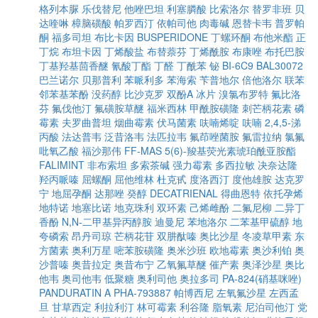
格列本脲
乐伐替尼
他唑巴坦
利塞膦酸
比索洛尔
替罗非班
贝
达喹啉
樟脑磺酸
帕罗西汀
依帕司他
肉毒碱
恩替卡韦
普罗帕
酮
福多司坦
布比卡因
BUSPERIDONE
丁螺环酮
布他米酯
正
丁烷
布坦卡因
丁烯酸盐
布替萘芬
丁烯酰胺
布康唑
布托巴胺
丁基羟基茴香醚
氰酸丁酯
丁醛
丁酰苯
铋
BI-6C9
BAL30072
巴兰诺尔
贝那普利
苯哌利多
苯海索
苄普地尔
倍他洛尔
联苯
邻苯基苯酚
没药醇
比沙克罗
双酚A
冰片
溴氯布罗特
氟比洛
芬
氟伐他汀
氟磺胺草醚
福米西林
甲酰胺磺隆
刺芒柄花素
磷
霉素
夫罗曲普坦
烟曲霉素
伏马菌素
呋喃烯啶
呋喃
2,4,5-涕
丙酸
法达普韦
泛昔洛韦
法匹拉韦
氟茚唑菌胺
氟雷拉纳
氯氟
吡氧乙酸
福沙那伟
FF-MAS
5(6)-羧基荧光素琥珀酰亚胺酯
FALIMINT
非布索坦
多索茶碱
强力霉素
多西拉敏
决奈达隆
羟丙哌嗪
屈螺酮
屈他维林
杜克甙
度洛西汀
度他雄胺
达克罗
宁
地屈孕酮
达那唑
癸醇
DECATRIENAL
得曲恩特
依托孕烯
地特诺
地塞比诺
地克珠利
双环素
己烯雌酚
二氟尼柳
二异丁
香酚
N,N-二甲基异丙醇胺
迪曼尼
苯地洛尔
二苯基甲硫醇
地
夸磷索
昂丹司琼
芒柄花苷
双肼酞嗪
奥比沙星
冬凌草甲素
东
方菌素
奥利万星
嘧苯胺磺隆
奥米沙班
欧地霉素
奥沙利铂
奥
沙普嗪
奥昔拉定
奥昔布宁
乙氧氟草醚
催产素
奥泽沙星
奥比
他韦
奥司他韦
低聚糖
奥利司他
奥拉多司
PA-824(硝基咪唑)
PANDURATIN A
PHA-793887
帕博西尼
左氧氟沙星
左西孟
旦
甘草西定
利拉利汀
林可霉素
利谷隆
脂氧素
尼泊司他汀
党