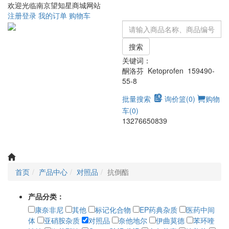
欢迎光临南京望知星商城网站
注册
登录
我的订单
购物车
搜索
关键词：
酮洛芬 Ketoprofen 159490-
55-8
批量搜索
询价篮(
0
)
购物
车(
0
)
13276650839
Toggle
navigati
首页
产品中心
对照品
抗倒酯
产品分类：
康奈非尼
其他
标记化合物
EP药典杂质
医药中间
体
亚硝胺杂质
对照品
奈他地尔
伊曲莫德
苯环喹