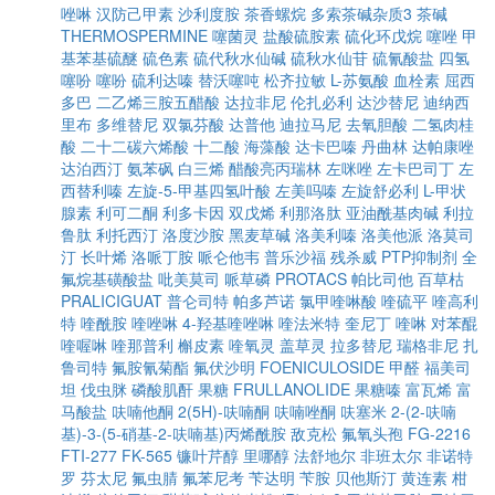
唑啉
汉防己甲素
沙利度胺
茶香螺烷
多索茶碱杂质3
茶碱
THERMOSPERMINE
噻菌灵
盐酸硫胺素
硫化环戊烷
噻唑
甲
基苯基硫醚
硫色素
硫代秋水仙碱
硫秋水仙苷
硫氰酸盐
四氢
噻吩
噻吩
硫利达嗪
替沃噻吨
松齐拉敏
L-苏氨酸
血栓素
屈西
多巴
二乙烯三胺五醋酸
达拉非尼
伦扎必利
达沙替尼
迪纳西
里布
多维替尼
双氯芬酸
达普他
迪拉马尼
去氧胆酸
二氢肉桂
酸
二十二碳六烯酸
十二酸
海藻酸
达卡巴嗪
丹曲林
达帕康唑
达泊西汀
氨苯砜
白三烯
醋酸亮丙瑞林
左咪唑
左卡巴司丁
左
西替利嗪
左旋-5-甲基四氢叶酸
左美吗嗪
左旋舒必利
L-甲状
腺素
利可二酮
利多卡因
双戊烯
利那洛肽
亚油酰基肉碱
利拉
鲁肽
利托西汀
洛度沙胺
黑麦草碱
洛美利嗪
洛美他派
洛莫司
汀
长叶烯
洛哌丁胺
哌仑他韦
普乐沙福
残杀威
PTP抑制剂
全
氟烷基磺酸盐
吡美莫司
哌草磷
PROTACS
帕比司他
百草枯
PRALICIGUAT
普仑司特
帕多芦诺
氯甲喹啉酸
喹硫平
喹高利
特
喹酰胺
喹唑啉
4-羟基喹唑啉
喹法米特
奎尼丁
喹啉
对苯醌
喹喔啉
喹那普利
槲皮素
喹氧灵
盖草灵
拉多替尼
瑞格非尼
扎
鲁司特
氟胺氰菊酯
氟伏沙明
FOENICULOSIDE
甲醛
福美司
坦
伐虫脒
磷酸肌酐
果糖
FRULLANOLIDE
果糖嗪
富瓦烯
富
马酸盐
呋喃他酮
2(5H)-呋喃酮
呋喃唑酮
呋塞米
2-(2-呋喃
基)-3-(5-硝基-2-呋喃基)丙烯酰胺
敌克松
氟氧头孢
FG-2216
FTI-277
FK-565
镰叶芹醇
里哪醇
法舒地尔
非班太尔
非诺特
罗
芬太尼
氟虫腈
氟苯尼考
苄达明
苄胺
贝他斯汀
黄连素
柑