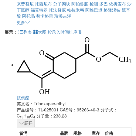
来昔替尼
托西尼布
分子砌块
阿帕鲁胺
检测
多巴
依折麦布
沙
丁胺醇
福莫特罗
托法替尼
帕拉米韦
阿维巴坦
格隆溴铵
硫辛
酸
阿托品
替卡格雷
瑞美吉泮
更多
展示：
列表
大图
按录入时间排序
抗倒酯
英文名：
Trinexapac-ethyl
产品编号：TL-025001
CAS号：95266-40-3
分子式：
C
H
O
分子量：238.28
13
18
4
展开
货号
品牌
规格
库存
价格