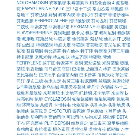
NOTOHAMOSIN
双苯氟脲
制霉菌素
N-硝基化合物
4-氨基吡
啶
FAPYGUANINE
2,6,10-三甲基十二烷
常山乙素
非氨酯
非
洛地平
芬苯达唑
葑酮
氟苯丙胺
非诺贝特
芬诺宁
非诺沙唑啉
芬哌酰胺
FENPROTALENE
维甲酰酚胺
芬司匹利
芬替康唑
二茂铁
非索罗定
非索非那定
FEXRAMINE
非那雄胺
黄烷酮
FLAVOPEREIRINE
黄酮哌酯
氟卡尼
氟尿苷
氟阿尼酮
氟酮磺
隆
氟康唑
塔斯品碱
牛磺罗定
他伐硼罗
紫杉碱
他扎罗汀
戊唑
醇
虫酰肼
特糠酯酮
特必夫定
环磺酮
替莫唑胺
替尼泊甙
替诺
尼唑
替普瑞酮
特比萘芬
特布他林
特丁津
特康唑
对苯二甲酸
特非那定
来氟米特
特立帕肽
特立齐酮
特硝唑
萜烯
TERRYLENE
叔丁胺
特索芬辛
睾酮
双炔诺酸
米酵菌酸
啶酰
菌胺
乳香脂酸
假马齿苋皂苷I
巴柳氮
盐酸班布特罗
巴米茶碱
巴比妥酸盐
巴尼地平
白僵菌内酯
巴多昔芬
倍氯米松
苯达莫
司汀
昆布二糖
拉米夫定
拉莫三嗪
拉尼西明
兰瑞肽
兰索拉唑
L-羊毛硫氨酸
刺乌头碱
毛果天芥菜碱
劳丹宁
六驳碱
N-十二
烷酰基肌氨酸
来那度胺
利比地平
纤精酮
乐卡地平
来曲唑
L-
叔亮氨酸
氰醇
CYCLAZOSIN
氟氯氰菊酯
氯氟氰菊酯
氯氰菊
酯
环丙氨嗪
杀螟丹
卡博特韦
坎格瑞洛
头孢克洛
头孢地尼
头
孢噻呋
氯灭鼠灵
CYSTOFUR
毒死蜱
显色底物
卡莫司他
头
孢他美
新利司他
西他司他
可比司他
头孢米诺
环吡酮
DBTA
丁布
匹凡西林
PLITIDEPSIN
纽莫康定
鬼臼毒素
聚甲酚磺醛
多粘菌素
多抗霉素
胆色素原
普拉沙星
普拉洛芬
哌唑嗪
7-生