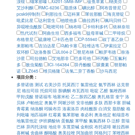
溴铵
缬苯那嗪
G201-SMB-IMP
金鱼草素
纳美芬
艾沙利酮
RMC-6236
脂质体
碘比醇
阿布昔替尼
pcsk9抑制剂
利那拉生
迈科莱
苯佐那酯
海克替啶
吡柔比星
达利雷生
他喷他多
曲拉西利
佩玛贝特
异噁唑虫酰胺
吡嘧司特
纳布啡
卡特利多钙
依林奈坦
氘代试剂
阿曲生坦
西多福韦
益母草碱
二甲啡烷
布格替尼
硫康唑
卡匹色替
CP-55940
叔丁基乙炔
来那帕韦
吉泊达星
乌帕卡塞
拉维达韦
伊索拉定
双环醇
达洛鲁胺
JL004-2
替尼布林
帕罗韦德
奈洛
沙星
司拉德帕
艾地那非
巴多司他
环丙酚
五氟利
多
敌虫菊酯
ICI-164384
异丹酚酸
尿囊素
替那帕
诺
LZ045
维贝格隆
去氢二异丁香酚
沙马西尼
项目分类：
多替诺德
测试
右美沙芬
托莫西汀
氯雷他定
氨苄西林
达克替
尼
格拉司琼
托烷司琼
胺碘酮
布瓦西坦
吡啶
乙醛
氯唑西林
甲羟戊酸
替诺福韦
地塞米松
乙二胺四乙酸
奥扎格雷
奎宁
洛
贝林
卢帕他定
奥氮平
阿哌沙班
安非他酮
多肽
西那卡塞
胆碱
青霉素
纳洛酮
吲哚布芬
洛索洛芬
肉桂酰胺
白消安
脂肪酸
格
列吡嗪
地匹福林
红霉素
氯苯那敏
泰必利
奥洛他定
帕瑞昔布
地氯雷他定
伊班膦酸钠
蛋氨酸
苯甲酸
氟氯西林
D-泛醇
普瑞
巴林
异丙托溴铵
地佐辛
东莨菪碱
金刚烷
布托诺啡
哌拉西林
喜树碱
舍曲林
酮咯酸
奥美拉唑
阿加曲班
阿格列汀
苯唑西林