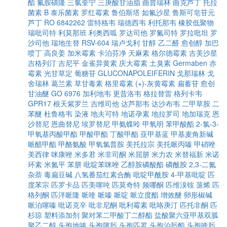
酯
氟胺磺隆
三氯奎宁
三庚酸甘油脂
曲普瑞林
曲克芦丁
托拉
菌素 B
泰乐菌素
罗红霉素
鲁伯斯塔
如氟沙星
鲁斯可皂苷元
芦丁
RO 6842262
雷特格韦
瑞德西韦
利托那韦
橡胶低聚物
瑞吡司特
利莫那班
利奥西呱
罗达司他
罗氟司特
罗拉吡坦
罗
沙司他
瑞地生替
RSV-604
瑞卢戈利
甘醇
乙二醛
愈创醇
加巴
喷丁
高良姜
加米霉素
卡泊芬净
天麻素
格尔德霉素
吉美沙星
吉格列汀
吉尼平
金雀异黄素
庆大霉素
土臭素
Germaben
赤
霉素
光甘草定
葡糖苷
GLUCONAPOLEIFERIN
戈那瑞林
戈
舍瑞林
葛兰素
草甘毒素
格里霉素
(+)-灰黄霉素
扁蓄苷
愈创
甘油醚
GO 6976
加利地韦
更昔洛韦
格拉替雷
格列卡韦
GPR17
根天紫罗兰
吉维司他
达芦那韦
达沙布韦
二甲草胺
二
苯醚
杜鲁格韦
染液
地夫可特
地诺孕素
地拉罗司
地加瑞克
恩
沙替尼
恩曲替尼
埃罗替尼
甲氨蝶呤
甲氧明
苯甲酸酯
2-氯-3-
甲氧基丙酸甲酯
甲酸甲酯
丁酸甲酯
亚甲基蓝
甲基麦角新碱
哌醋甲酯
甲酪氨酸
甲氧氯普胺
美托拉宗
美托哌丙嗪
甲硝唑
美西律
咪康唑
米多君
米非司酮
米屈肼
米力农
米替福新
米诺
环素
米氮平
苯肼
吡啶苯咪唑
乙醇胺磷酸酯
磷酰胺
2,3-二氮
杂萘
毒扁豆碱
八氢番茄红素合酶
吡啶甲酰胺
4-甲基吡啶
匹
度苯宗
匹罗卡品
匹美噻吨
匹莫奇特
频哪酮
匹维溴铵
蒎烯
匹
格列酮
匹泮哌隆
哌喹
哌嗪
哌啶
哌立度酯
增效醚
卵形椒碱
哌泊噻嗪
吡诺克辛
吡非尼酮
吡利霉素
吡咯庚汀
匹托非酮
匹
杉琼
塑料添加剂
聚对苯二甲酸丁二醇酯
盐酸聚六亚甲基双胍
聚乙二醇
头孢地嗪
头孢噻肟
头孢匹罗
头孢泊肟酯
头孢喹肟