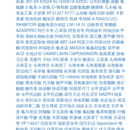
莉素
JN7-69
K252A
KL140061A
K252C
贝壳杉烯酸
曲酸
氯
氨酮
3-氨基-3-脱氧-D-葡萄糖
盐酸氯氨酮
酮康唑
几夫碱
地
骨皮乙素
犬尿素
KF31327
K777
山奈酚
咖啡豆醇
鲸醇
卡那
霉素
凯他色林
酮洛芬
酮替芬
凯林
夸胡林
K-RAS(G12C)
INHIBITOR
硫酸角蛋白钠盐
LM11A 31
拉帕替尼
嘧菌酯
AZASPIRO
阿巴卡韦
乙草胺
阿昔洛韦
阿德福韦
阿福拉纳
甲
草胺
酒精生物标志物
阿格列扎
安普那韦
蒿乙醚
蒿甲醚
阿扎
那韦
黄芪提取物
唑啶磷
ABT-348
阿莫兰特
阿莫伦特
四烯雌
酮
阿普斯特
阿瑞吡坦
氨来诺
AMX208
氟氯吡啶酯
双甲脒
AOZ
坎地沙坦
CANNFLAVIN
CAPENSINIDIN
卷曲霉素
辣椒
玉红素
克菌丹
卡铂
洋红霉素
卡洛芬
酪蛋白
儿茶素
头孢唑啉
头孢妥仑
头孢替坦
头孢西丁
头孢布烯
头孢霉菌素
头孢哌林
西伐他汀
杀草敏
氯嘧磺隆
枯草隆
托彻普
曲美替尼
酒石酸
牛
磺脱氧胆酸
牛磺石胆酸
TD-198946
特地唑胺
替加色罗
硫代
肌酸
噻洛芬酸
托灭酸
氨甲环酸
四氢氨基吖啶
坦度螺酮
酒石
酸酯
酸性黄
炔诺酮
炔诺肟酯
羟基那可汀
去甲度硫平
去甲替
林
去甲托品醇
去甲托品酮
诺司卡品
特女贞苷
NADPH
纳多
洛尔
萘肟洛尔
萘呋胺
萘哌地尔
纳洛西酮
萘酚
奈必洛尔
橙花
叔醇邻苯二酚
尼古博星
尼可地尔
硝呋太尔
非洛替尼
非罗考
昔
氟马替尼
阿魏酸
芬戈莫德
氟灭酸
氟硅酸
氟苯吡菌胺
叶酸
亚叶酸
甲酸
富里酸
夫西地酸
荞麦碱
法莫替丁
牡荆素
沃诺拉
赞
VP 14637
伐昔洛韦
缬更昔洛韦
伐司扑达
Vapendavir
维
帕他韦
沃拉帕沙
伐度司他
伐米司他
弗纳卡兰
伏立诺他
维奈