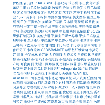
罗匹隆
奋乃静
PHARACINE
非那吡啶
苯乙肼
苯乙胺
苯茚胺
苯茚二酮
非尼拉敏
吩噻嗪
酚苄明
分特拉明
酚妥拉明
乙酸苯
酯
苯乙酰谷氨酰胺
苯丙氨酸
苯胺
苯丁胺
苯基丁氮酮
苯丁酸
盐
1,4-二异腈苯
苯福林
甲羟孕酮
甲氟喹
美夫西特
巨豆三烯
酮
葡甲胺
三聚氰胺
美哌隆
甲萘醌
孟布酮
薄荷酮
哌替啶
美
芬诺酮
甲苯丁胺
甲哌卡因
美吡拉敏马来酸盐
美喹他嗪
巯基
嘌呤
美沙拉敏
美沙酮
松叶菊碱
甲基磺草酮
氰氟虫腙
安乃近
重酒石酸间羟胺
美他沙酮
甲康唑
甲烯土霉素
甲烷
甲磺酸盐
醋甲唑胺
乌洛托品
甲巯咪唑
甲氧普林
辣椒平
卡马西平
卡巴
匹林钙
卡巴克络
咔唑
甘珀酸
卡比马唑
卡比沙明
羧甲司坦
卡
依巴司丁
卡利拉嗪
CARISBAMATE
羧甲基纤维素钠
卡莫司
汀
肌肽
卡罗维林
香芹酮
头孢噻嗪
头孢孟多
头孢硫脒
头孢西
酮
头孢哌酮
头孢卡品
头孢吡肟
头孢克肟
头孢甲肟
头孢美唑
吖啶
吖啶黄
阿伐斯汀
丙烯腈
阿达帕林
腺苷
腺苷甲硫氨酸
阿
地芬宁
肾上腺素
D,L-肾上腺素红
Adrogolide
印枳碱
阿伏巴
唑
安哥司酮
阿戈美拉汀
阿霍烯
L-丙氨酸
ALAPTIDE
ALASKENE
阿苯达唑
阿卡他定
阿氯米松
涕灭威砜
醛固酮
阿
尔孕酮
海藻酸钠
阿利马嗪
阿立必利
阿罗糖
阿洛酮糖
烯丙胺
阿法多龙
交链孢烯
六甲蜜胺
阿尔维林
1-金刚烷胺
安巴腙
胺
唑草酮
氨磷汀
脒氯嗪
氨甲萘醌
醋胺硝唑
氨基苯并托品
妥布
霉素
托格列净
托麦汀
托伐普坦
苦楝素
拓扑替康
托氟沙星
曲
贝替定
曲格列汀
维A酸
苯磺隆
敌百虫
三氯卡班
三氯生
肟菌