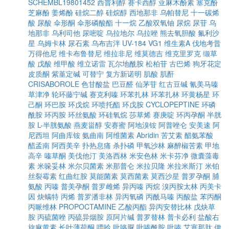
SCHEMBL19801452
西普利醇
赛卡西醇
亚麻木酚素
塞克酚
芝麻酚
姜烯酚
硅烷二醇
硅烷醇
西地那非
乌帕替尼
十一碳烯
酸
尿酸
伞形酮
伞形磷酸酯
十一烷
乙酸双氧铀
尿烷
尿苷
乌
地那非
乌利司他
尿嘧啶
乌拉地尔
乌拉唑
熊去氧胆酸
氟利沙
星
乌姆卡林
尿石素
乌布吉泮
UV-184
VG1
维生素A
伐地考昔
万得他尼
维卡布鲁替尼
维拉非尼
维莫德吉
维克里罗克
缬草
酸
戊酸
维甲酸
维立诺雷
瓦尔地酰胺
松柏苷
古巴烯
狗牙花定
皮质酮
紫堇定碱
可替宁
复方新诺明
肌酸
肌酐
CRISABOROLE
色甘酸盐
巴豆醛
仙茅苷
红古豆碱
氰美马嗪
草津净
轮环藤宁碱
赛克利嗪
环苯扎林
环苯扎林
环黄杨星
环
己酮
环巴胺
环戊烷
环喷托酯
环戊胺
CYCLOPEPTINE
环磷
酰胺
环丙胺
环丝氨酸
环硅氧烷
莎草烯
赛庚啶
环丙孕酮
半胱
胺
L-半胱氨酸
燕麦甾醇
安赛蜜
阿地溴铵
阿普唑仑
安美速
阿
尼西坦
阿曲库铵
氨曲南
阿维菌素
Abridin
苦艾素
醋氨苯酸
醋孟南
阿西美辛
扑热息痛
杀扑磷
甲氧沙林
麻醉椒苦素
甲地
高辛
嗪草酮
美伐他汀
美洛西林
米安色林
米卡芬净
微囊藻毒
素
米哚妥林
米尔贝菌素
米那普仑
米拉贝隆
米拉米斯汀
米铂
丝裂霉素
红曲红胺
莫能菌素
莫西菌素
莫西沙星
普罗孕酮
脯
氨酸
丙嗪
普美孕酮
普罗雌烯
异丙嗪
丙烷
溴丙胺太林
丙美卡
因
炔螨特
丙烯
普罗潘非林
异丙氧磷
丙酰马嗪
丙酸盐
苯丙酮
丙哌维林
PROPOCTAMINE
乙酸丙酯
异丙安替比林
戊炔草
胺
丙硫菌唑
丙硫异烟胺
原阿片碱
普罗替林
普卡必利
盐酸右
旋麻黄素
长叶薄荷酮
嘌呤
吡咯脲
吡嗪酰胺
吡嗪
艾塞那肽
伊