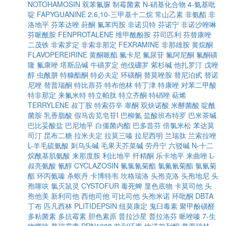
NOTOHAMOSIN
双苯氟脲
制霉菌素
N-硝基化合物
4-氨基吡
啶
FAPYGUANINE
2,6,10-三甲基十二烷
常山乙素
非氨酯
非
洛地平
芬苯达唑
葑酮
氟苯丙胺
非诺贝特
芬诺宁
非诺沙唑啉
芬哌酰胺
FENPROTALENE
维甲酰酚胺
芬司匹利
芬替康唑
二茂铁
非索罗定
非索非那定
FEXRAMINE
非那雄胺
黄烷酮
FLAVOPEREIRINE
黄酮哌酯
氟卡尼
氟尿苷
氟阿尼酮
氟酮磺
隆
氟康唑
塔斯品碱
牛磺罗定
他伐硼罗
紫杉碱
他扎罗汀
戊唑
醇
虫酰肼
特糠酯酮
特必夫定
环磺酮
替莫唑胺
替尼泊甙
替诺
尼唑
替普瑞酮
特比萘芬
特布他林
特丁津
特康唑
对苯二甲酸
特非那定
来氟米特
特立帕肽
特立齐酮
特硝唑
萜烯
TERRYLENE
叔丁胺
特索芬辛
睾酮
双炔诺酸
米酵菌酸
啶酰
菌胺
乳香脂酸
假马齿苋皂苷I
巴柳氮
盐酸班布特罗
巴米茶碱
巴比妥酸盐
巴尼地平
白僵菌内酯
巴多昔芬
倍氯米松
苯达莫
司汀
昆布二糖
拉米夫定
拉莫三嗪
拉尼西明
兰瑞肽
兰索拉唑
L-羊毛硫氨酸
刺乌头碱
毛果天芥菜碱
劳丹宁
六驳碱
N-十二
烷酰基肌氨酸
来那度胺
利比地平
纤精酮
乐卡地平
来曲唑
L-
叔亮氨酸
氰醇
CYCLAZOSIN
氟氯氰菊酯
氯氟氰菊酯
氯氰菊
酯
环丙氨嗪
杀螟丹
卡博特韦
坎格瑞洛
头孢克洛
头孢地尼
头
孢噻呋
氯灭鼠灵
CYSTOFUR
毒死蜱
显色底物
卡莫司他
头
孢他美
新利司他
西他司他
可比司他
头孢米诺
环吡酮
DBTA
丁布
匹凡西林
PLITIDEPSIN
纽莫康定
鬼臼毒素
聚甲酚磺醛
多粘菌素
多抗霉素
胆色素原
普拉沙星
普拉洛芬
哌唑嗪
7-生