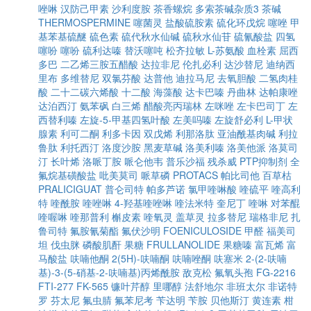
唑啉
汉防己甲素
沙利度胺
茶香螺烷
多索茶碱杂质3
茶碱
THERMOSPERMINE
噻菌灵
盐酸硫胺素
硫化环戊烷
噻唑
甲
基苯基硫醚
硫色素
硫代秋水仙碱
硫秋水仙苷
硫氰酸盐
四氢
噻吩
噻吩
硫利达嗪
替沃噻吨
松齐拉敏
L-苏氨酸
血栓素
屈西
多巴
二乙烯三胺五醋酸
达拉非尼
伦扎必利
达沙替尼
迪纳西
里布
多维替尼
双氯芬酸
达普他
迪拉马尼
去氧胆酸
二氢肉桂
酸
二十二碳六烯酸
十二酸
海藻酸
达卡巴嗪
丹曲林
达帕康唑
达泊西汀
氨苯砜
白三烯
醋酸亮丙瑞林
左咪唑
左卡巴司丁
左
西替利嗪
左旋-5-甲基四氢叶酸
左美吗嗪
左旋舒必利
L-甲状
腺素
利可二酮
利多卡因
双戊烯
利那洛肽
亚油酰基肉碱
利拉
鲁肽
利托西汀
洛度沙胺
黑麦草碱
洛美利嗪
洛美他派
洛莫司
汀
长叶烯
洛哌丁胺
哌仑他韦
普乐沙福
残杀威
PTP抑制剂
全
氟烷基磺酸盐
吡美莫司
哌草磷
PROTACS
帕比司他
百草枯
PRALICIGUAT
普仑司特
帕多芦诺
氯甲喹啉酸
喹硫平
喹高利
特
喹酰胺
喹唑啉
4-羟基喹唑啉
喹法米特
奎尼丁
喹啉
对苯醌
喹喔啉
喹那普利
槲皮素
喹氧灵
盖草灵
拉多替尼
瑞格非尼
扎
鲁司特
氟胺氰菊酯
氟伏沙明
FOENICULOSIDE
甲醛
福美司
坦
伐虫脒
磷酸肌酐
果糖
FRULLANOLIDE
果糖嗪
富瓦烯
富
马酸盐
呋喃他酮
2(5H)-呋喃酮
呋喃唑酮
呋塞米
2-(2-呋喃
基)-3-(5-硝基-2-呋喃基)丙烯酰胺
敌克松
氟氧头孢
FG-2216
FTI-277
FK-565
镰叶芹醇
里哪醇
法舒地尔
非班太尔
非诺特
罗
芬太尼
氟虫腈
氟苯尼考
苄达明
苄胺
贝他斯汀
黄连素
柑