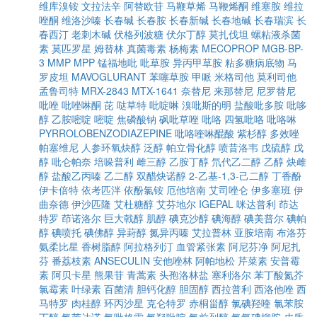
维库溴铵
文拉法辛
阿替欧苷
马鞭草烯
马鞭烯酮
维塞胺
维拉
唑酮
维洛沙嗪
长春碱
长春胺
长春新碱
长春地碱
长春瑞滨
长
春西汀
老刺木碱
伏格列波糖
伏尔丁醇
莫扎伐坦
螺粘液杀菌
素
莫匹罗星
姆替林
真菌毒素
杨梅素
MECOPROP
MGB-BP-
3
MMP
MPP
锰福地吡
吡草胺
异丙甲草胺
粘多糖病底物
马
罗皮坦
MAVOGLURANT
苯噻草胺
甲哌
米格司他
莫利司他
孟鲁司特
MRX-2843
MTX-1641
奈替尼
来那替尼
尼罗替尼
吡唑
吡唑啉酮
芘
哒草特
吡啶啉
溴吡斯的明
盐酸吡多胺
吡哆
醇
乙胺嘧啶
嘧啶
焦磷酸钠
砜吡草唑
吡咯
四氢吡咯
吡咯啉
PYRROLOBENZODIAZEPINE
吡咯喹啉醌酸
紫杉醇
多效唑
帕塞维尼
人参环氧炔醇
泛醇
帕立骨化醇
喷昔洛韦
戊硫醇
戊
醇
吡仑帕奈
培哚普利
雌三醇
乙胺丁醇
氘代乙二醇
乙醇
炔雌
醇
盐酸乙丙嗪
乙二醇
双醋炔诺醇
2-乙基-1,3-己二醇
丁香酚
伊卡倍特
依考匹泮
依酚氯铵
厄他培南
艾司唑仑
伊多塞班
伊
曲奈德
伊沙匹隆
艾杜糖醇
艾芬地尔
IGEPAL
咪达普利
茚达
特罗
茚诺洛尔
巨大戟醇
肌醇
碘克沙醇
碘海醇
碘美普尔
碘帕
醇
碘喷托
碘佛醇
异葑醇
氮异丙嗪
艾拉普林
亚胺培南
布洛芬
氨柔比星
香树脂醇
阿拉格列汀
血管紧张素
阿尼芬净
阿尼扎
芬
番荔枝素
ANSECULIN
安他唑林
阿帕地松
芹菜素
安普霉
素
阿贝卡星
熊果苷
青蒿素
头孢洛林盐
塞利洛尔
苯丁酸氮芥
氯霉素
叶绿素
百菌清
胆钙化醇
胆固醇
西拉普利
西洛他唑
西
马特罗
肉桂醇
环丙沙星
克仑特罗
赤桐甾醇
氯碘羟喹
氯苯胺