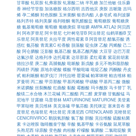
甘草酸
钆双胺
钆弗塞胺
钆塞酸二钠
半乳糖
加兰他敏
佳乐麝
香
神经节苷脂
加洛糖胺
格尔西明
吉西他滨
庚胺
吉哌隆
吉玛
烯
孕二烯酮
羟色胺酮
玉米黄酮
银杏内酯
人参皂甙
格列波脲
格列齐特
格列美脲
格列喹酮
葡乳醛酸盐
葡萄糖胺
葡萄糖庚
糖
氨基葡萄糖
葡萄糖
葡糖庚烷
草铵膦
AMPA
ATLA2
阿贝西
利
阿布罗替尼
阿卡替尼
七叶树皂苷B
阿法替尼
仙鹤草酚B
艾
乐替尼
阿美替尼
夫拉平度
两性霉素 B
阿昔替尼
醋氯芬酸
诱
惑红
氨芬酸
青蒿素C
松香酸
脱落酸
啶虫脒
乙酸
丙烯酸
己二
酸
阿仑膦酸
泛影酸
氨基己酸
氨基乙酰丙酸
大豆苷
达巴万星
达氟沙星
达格列净
达托霉素
达菲那新
柔红霉素
紫花前胡素
德拉沙星
庚二酸
高脯氨酸
吡哌酸
新戊酸
多元不饱和脂肪酸
丙磺舒
丙酸
原地衣硬酸
蝶酸
甲酸吡嗪
吡啶乙酸
丙酮酸
丹皮
甙
帕利哌酮
帕罗伐汀
泮托拉唑
罂粟碱
帕苯咪唑
帕吉维林
帕
罗曼明
丙二酸
甲芬那酸
甲基丙烯酸
甲磺酸
甲基丙二酸
微酸
米诺膦酸
丝裂酶酸
红曲酸
黏酸
霉酚酸
玛卡酰胺
马卡替丁
乳
酸镁二水合物
木兰花碱
丙二酸酯
丙二醛
麦芽糖
甘氨酸锰
马
尼地平
甘露糖
马普替林
MATURINONE
MATURONE
美登素
甲苯哒唑
美贝维林
美克洛嗪
甲氯芬酯
美托咪定
塞来昔布
赛
度替尼
色瑞替尼
考比替尼
库潘尼西
CRENOLANIB
克唑替尼
CENICRIVIROC
鹅脱氧胆酸
氯丁酸
胆酸
克拉维酸
硫酸粘菌
素
卡达唑胺
咖啡酰奎宁酸
辛酸
氨基甲酸
卡谷氨酸
鼠尾草酸
头孢尼西
绿原酸
变色酸
肉桂酸
柠檬酸
氯膦酸
二氯吡啶酸
黄