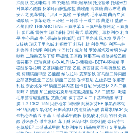
抑酶肽
左洛啡烷
甲苯
托吡酯
苯吡唑草酮
托拉塞米
托瑞米芬
对氯苯乙酰腈
反苯环丙胺盐酸盐
曲唑酮
海藻糖
曲匹布通
曲
安西龙
氨苯蝶啶
1,2,4-三氮唑
三苄糖甙
毛束草碱
曲西立滨
磷酸酯
三氯苯达唑
三环唑
三环烯
十三碳二烯
曲恩汀
盐酸三
乙烯四胺
TRIFAROTENE
三氟甲苯
5-三氟甲基尿嘧啶
三氟胸
苷
萝巴新
雷佐生
瑞巴派特
甜叶菊甙
瑞波西汀
瑞格列奈
利血
平
牛心果鹼
牛心果鹼(依佐加滨)
倒千里光碱
鼠李糖
罗丹宁
L-核糖
瑞氏千里光碱
利福喷丁
利马扎封
利美尼啶
利匹韦林
利鲁唑
利培酮
利托菌
卡巴拉汀
氯苯胍
罗波斯塔双黄酮
洛硝
哒唑
二羧酸乙胺丁醇
甲磺酰
壬基酚
莫那匹韦
樟脑磺酸乙酯
雷芬那辛
巴瑞克替
6-O-ALPHA-D-葡萄糖- BETA-环糊精
甲
磺酸酚妥拉明
乙基磺酸叔丁酯
乙酰
奥西替尼
羊毛硫氨酸
己
烷
樟脑磺酸甲酯
乙酸酯
纳呋拉啡
麦芽酚铁
富马酸二异丙酯
亚硝基聚酰亚二乙酸
膦酸二乙酯
妥卡替尼
左旋多巴
依那普
利拉
奈必洛尔EP
磷酸三异丙基
图卡替尼
米洛巴林
2,5-二氢
呋喃-2-羧酸
加兰他敏右旋那维啶氢溴酸盐
2,5 二羧基L 哌嗪
毛果芸香碱盐酸盐
艾曲泊帕
叔丁基2,4-二甲基苯磺酸
草甘
膦-1,2-13C2-15N
贝舒地尔
间羟胺
阿莫罗芬EP
氟氯西林钠
EP
纳洛酮N-氧化物
环孢菌素D
内消旋酒石酸
青霉素钠CP
头
孢托仑匹酯
N-甲基-4-硝基苯甲酰胺
赖氨酸
利伐斯的明
亮氨
酸
沙米多芬
维生素B1
苯丁醚
米诺巴林
非奈利酮
奈玛特韦
色氨酸EP
二硝基苯甲酸
加格列净
N-硝基帕罗西汀
5-甲氧基