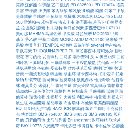
莫德
泛解酸
仲班酸(乙二酰脲)
PD 0325901
PD 173074
培美
曲塞
苦楝酸
正戊酸
苯丙酮酸
磷乳酸
亚磷酸
磷酸
邻苯二甲酸
美商陆酸
苦味酸
匹多莫德
虱螨脲
木犀草素
LOXO-195
LEQ-
506
雷迪帕韦
乐特莫韦
洛布卡韦
洛匹那韦
芦马卡托
拉罗皮
兰
拉坦前列腺素
利非斯特
利马前列素
罗匹昔巴特
LX7101
美司那
MHBMA
马里佐米
甲硫威
马拉维若
MCC950
甲氧
基-2-萘乙酸
甲基二磺酸
MONIC ACID
MPC-3100
马来酸
苹
果酸
替莫普利
TEMPOL
松油醇
四氯苯酚
tevenel
替占帕奈
甲砜霉素
THIOQUINAPIPERIFIL
噻吩那西林
噻吗洛尔
替吡
嘧啶
替可的松
妥曲珠利
曲马多
喘乐普利
反-4-氯巴豆醇
曲前
列环素
三氟哌利多
三氟醋柳酸
三甲胺盐酸盐
抗倒酯
三羟甲
基氨基甲烷
色氨酸
妥布特罗
对羟基苯乙醇
他唑巴坦酸
替诺
昔康
十四烷基吡啶
噻虫嗪
杀虫环
替卡西林钠
托非索洋
托定
磷钠
甲氧苄啶
曲司氯铵
他莫瑞林
酞氨西林
他拉卟吩
他替瑞
林
他莫昔芬
诺普利兰
雷马曲班
雷美替胺
雷莫司琼
雷帕霉素
瑞加德松
瑞考伐普坦
瑞格列净
树脂毒素
苄蚨菊酯
试卤灵
瑞
他莫林
瑞伐拉赞
来福那辛
大黄酸
利巴韦林
核黄素
利福布汀
波生坦
布里菌素
柴胡毒素
布舍瑞林
布他磷
联萘酚磷酸酯
BQ-123
巴洛沙韦酯
BAZ2-ICR
解草酮
苯并二氟吡
比克替拉
韦
博赛泼维
BMS-754807
BMS-846372
BMS-986165
贝利
司他
贝罗曲司他
比马前列素
Brilanestrant
β-环糊精
联苯芦
诺
BAY U9773
头孢氨苄
卡比多巴
卡博替尼
卡非佐米
乙醇酸