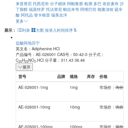
来昔替尼
托西尼布
分子砌块
阿帕鲁胺
检测
多巴
依折麦布
沙
丁胺醇
福莫特罗
托法替尼
帕拉米韦
阿维巴坦
格隆溴铵
硫辛
酸
阿托品
替卡格雷
瑞美吉泮
更多
展示：
列表
大图
按录入时间排序
盐酸阿地芬宁
英文名：
Adiphenine HCl
产品编号：AE-026001
CAS号：50-42-0
分子式：
C
H
NO
.HCl
分子量：311.43 36.46
20
25
2
展开
货号
品牌
规格
库存
价格
AE-026001-1mg
1mg
市场价：
询价
AE-026001-10mg
10mg
市场价：
询价
AE-026001-100mg
100mg
市场价：
询价