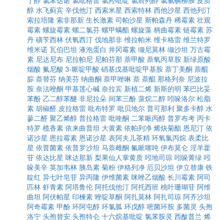
丁醇
氯苯达诺
氯吡格雷
氯羟吡啶
氯前列醇
氯氰碘柳胺
皮质
醇
水飞蓟宾
辛伐他汀
西索米星
西索特林
西他沙星
西他列汀
索拉培隆
索非那新
生长激素
司帕沙星
斯帕森丹
稀霉素
壮观
霉素
螺旋霉素
螺二氯芬
螺甲螨酯
螺旋藻
柄曲霉素
链霉素
苏
丹
磺苄西林
伏氧西汀
伐地那非
维拉帕米
维卡格雷
维兰特罗
维米诺
瓦伯巴坦
液泡蛋白
井冈霉素
缬尼莫林
缬沙坦
万古霉
素
尼达尼布
尼拉帕尼
尼帕芬那
萘甲酸
萘氧丙草胺
新绿原酸
烟酸
氟尼酸
3-哌啶甲酸
硝基戊基吡啶甲基胺
萘丁美酮
萘醌
腙
萘替芬
纳美芬
纳曲酮
萘甲唑啉
萘
萘醌
那格列奈
尼波拉
胺
奈法唑酮
甲基莲心碱
奈拉宾
新植二烯
新斯的明
苯巴比妥
苯酚
乙二醇苯醚
非尼拉朵
间苯三酚
蒎烷二醇
吲哚洛尔
松脂
素
胡椒醛
皮拉格雷
吡布特罗
吡贝地尔
普可那利
聚多卡醇
水
蓼二醛
聚乙烯醇
普拉格雷
吡喹酮
二苯哌丙醇
普罗布考
丙卡
特罗
榄香素
依来曲普坦
大黄素
依帕列净
烯炔菊酯
恩尼汀
依
诺沙星
恩拉霉素
恩诺沙星
表阿夫儿茶精
环氧氯丙烷
表柔比
星
依普菌素
依普罗沙坦
马萘雌酮
氟哌噻吨
伊布莫仑
淫羊藿
苷
依达比星
咪达那新
梨果仙人掌黄质
吲地司琼
吲哚菁绿
吲
哚美辛
英加韦林
胰岛素
菊粉
伊格列净
厄贝沙坦
伊立替康
铁
靛红
异七叶皂苷
异丙隆
伊维菌素
咪唑乙烟酸
长川霉素
阿司
匹林
虾青素
阿塔鲁伦
阿托伐他汀
阿托西班
桃叶珊瑚苷
阿维
曲坦
阿伏帕星
印楝素
唑啶草酮
阿扎莫林
阿扎司琼
阿齐沙坦
阿奇霉素
甲酚
环阿屯醇
环氯胍
环戊醇
嘧菌环胺
多菌灵
头孢
洛宁
头孢替安
头孢特仑
十六烷基吡啶
氯苯胺灵
西酞普兰
烯