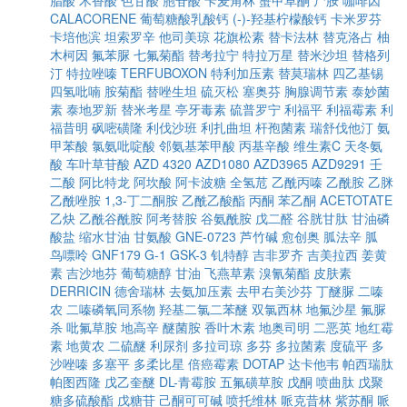
脂酸
木香酸
色甘酸
胞苷酸
卡麦角林
蟹甲草酮
尸胺
咖啡因
CALACORENE
葡萄糖酸乳酸钙
(-)-羟基柠檬酸钙
卡米罗芬
卡培他滨
坦索罗辛
他司美琼
花旗松素
替卡法林
替克洛占
柚
木柯因
氟苯脲
七氟菊酯
替考拉宁
特拉万星
替米沙坦
替格列
汀
特拉唑嗪
TERFUBOXON
特利加压素
替莫瑞林
四乙基锡
四氢吡喃
胺菊酯
替唑生坦
硫灭松
塞奥芬
胸腺调节素
泰妙菌
素
泰地罗新
替米考星
亭牙毒素
硫普罗宁
利福平
利福霉素
利
福昔明
砜嘧磺隆
利伐沙班
利扎曲坦
杆孢菌素
瑞舒伐他汀
氨
甲苯酸
氯氨吡啶酸
邻氨基苯甲酸
丙基辛酸
维生素C
天冬氨
酸
车叶草苷酸
AZD 4320
AZD1080
AZD3965
AZD9291
壬
二酸
阿比特龙
阿坎酸
阿卡波糖
全氢苊
乙酰丙嗪
乙酰胺
乙脒
乙酰唑胺
1,3-丁二酮胺
乙酰乙酸酯
丙酮
苯乙酮
ACETOTATE
乙炔
乙酰谷酰胺
阿考替胺
谷氨酰胺
戊二醛
谷胱甘肽
甘油磷
酸盐
缩水甘油
甘氨酸
GNE-0723
芦竹碱
愈创奥
胍法辛
胍
鸟嘌呤
GNF179
G-1
GSK-3
钆特醇
吉非罗齐
吉美拉西
姜黄
素
吉沙地芬
葡萄糖醇
甘油
飞燕草素
溴氰菊酯
皮肤素
DERRICIN
德舍瑞林
去氨加压素
去甲右美沙芬
丁醚脲
二嗪
农
二嗪磷氧同系物
羟基二氯二苯醚
双氯西林
地氟沙星
氟脲
杀
吡氟草胺
地高辛
醚菌胺
香叶木素
地奥司明
二恶英
地红霉
素
地黄农
二硫醚
利尿剂
多拉司琼
多芬
多拉菌素
度硫平
多
沙唑嗪
多塞平
多柔比星
倍癌霉素
DOTAP
达卡他韦
帕西瑞肽
帕图西隆
戊乙奎醚
DL-青霉胺
五氟磺草胺
戊酮
喷曲肽
戊聚
糖多硫酸酯
戊糖苷
己酮可可碱
喷托维林
哌克昔林
紫苏酮
哌