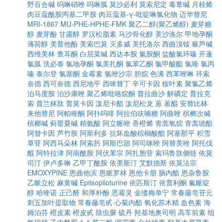
野百合碱
吗啉硝唑
吗啉胍
莫沙必利
莫索尼定
毒蕈碱
月桂烯
肉豆蔻酰胺丙基二甲胺
肉豆蔻基-γ-吡啶啉氯化物
迈华替尼
MRI-1867
MU-PHE-HPHE-FMK
聚乙二醇(聚乙烯醇)
麦芽糖
醇
麦芽酚
甘露醇
罗汉松脂素
马沙骨化醇
美沙洛尔
甲地孕酮
薄荷醇
美普他酚
美索巴莫
灭多威
美托洛尔
西曲溴铵
藜芦碱
西维美林
查耳酮
白屈菜碱
西达本胺
氯胺酮
盐酸氯环嗪
开蓬
氯胍
洗必泰
氯地孕酮
氯美扎酮
氯苯乙酮
氯甲酸酯
氯喹
氯丙
嗪
泰尔登
氯塞酮
金霉素
氯唑沙宗
胆烷
色满
西苯唑啉
环索
奈德
西可奈德
西尼地平
西咪替丁
辛可卡因
桉叶素
聚氯乙烯
泊马度胺
泊沙康唑
聚乙烯吡咯烷酮
普拉曲沙
解磷定
普拉克
索
普兰林肽
普莫卡因
泼尼卡酯
泼尼松龙
蒽
蒽醌
安替比林
来他替尼
阿帕喹酮
阿扑吗啡
阿拉伯呋喃糖
阿曲唑
槟榔次碱
槟榔碱
蓟罂粟碱
精氨酸
阿立哌唑
香橙烯
青蒿氧烷
青蒿琥酯
阿替卡因
芦竹胺
阿斯利多
抗坏血酸棕榈酸酯
阿塞那平
积雪
草苷
阿西马朵林
阿索肟
阿斯巴甜
阿司咪唑
阿替美唑
阿托伐
醌
阿特拉津
阿南酰胺
阿伏苯宗
阿扎胞苷
索玛鲁肽侧链
依莫
司汀
伊卢多啉
乙甲丁酰胺
依美斯汀
艾默德斯
依莫法宗
EMOXYPINE
恩曲他滨
恩哌罗林
恩他卡朋
肠内酯
恩杂鲁胺
乙哌立松
麻黄碱
Epiisopiloturine
依匹斯汀
依普利酮
氟哌啶
醇
哈喹诺
正己醛
和厚朴酚
恶霉灵
金缕梅单宁
常春藤皂苷元
刺五加叶提取物
常春藤皂甙
心菊内酯
氧化苏木精
血色素
海
姆泊芬
橙皮素
橙皮甙
除虫脲
硫丹
羟基地奥司明
高车前素
组