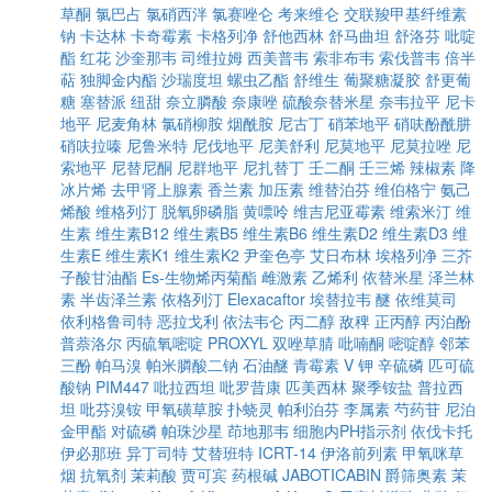
草酮
氯巴占
氯硝西泮
氯赛唑仑
考来维仑
交联羧甲基纤维素
钠
卡达林
卡奇霉素
卡格列净
舒他西林
舒马曲坦
舒洛芬
吡啶
酯
红花
沙奎那韦
司维拉姆
西美普韦
索非布韦
索伐普韦
倍半
萜
独脚金内酯
沙瑞度坦
螺虫乙酯
舒维生
葡聚糖凝胶
舒更葡
糖
塞替派
纽甜
奈立膦酸
奈康唑
硫酸奈替米星
奈韦拉平
尼卡
地平
尼麦角林
氯硝柳胺
烟酰胺
尼古丁
硝苯地平
硝呋酚酰肼
硝呋拉嗪
尼鲁米特
尼伐地平
尼美舒利
尼莫地平
尼莫拉唑
尼
索地平
尼替尼酮
尼群地平
尼扎替丁
壬二酮
壬三烯
辣椒素
降
冰片烯
去甲肾上腺素
香兰素
加压素
维替泊芬
维伯格宁
氨己
烯酸
维格列汀
脱氧卵磷脂
黄嘌呤
维吉尼亚霉素
维索米汀
维
生素
维生素B12
维生素B5
维生素B6
维生素D2
维生素D3
维
生素E
维生素K1
维生素K2
尹奎色亭
艾日布林
埃格列净
三芥
子酸甘油酯
Es-生物烯丙菊酯
雌激素
乙烯利
依替米星
泽兰林
素
半齿泽兰素
依格列汀
Elexacaftor
埃替拉韦
醚
依维莫司
依利格鲁司特
恶拉戈利
依法韦仑
丙二醇
敌稗
正丙醇
丙泊酚
普萘洛尔
丙硫氧嘧啶
PROXYL
双唑草腈
吡喃酮
嘧啶醇
邻苯
三酚
帕马溴
帕米膦酸二钠
石油醚
青霉素 V 钾
辛硫磷
匹可硫
酸钠
PIM447
吡拉西坦
吡罗昔康
匹美西林
聚季铵盐
普拉西
坦
吡芬溴铵
甲氧磺草胺
扑蛲灵
帕利泊芬
李属素
芍药苷
尼泊
金甲酯
对硫磷
帕珠沙星
茚地那韦
细胞内PH指示剂
依伐卡托
伊必那班
异丁司特
艾替班特
ICRT-14
伊洛前列素
甲氧咪草
烟
抗氧剂
茉莉酸
贾可宾
药根碱
JABOTICABIN
爵筛奥素
茉