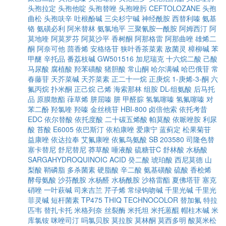
头孢拉定
头孢他啶
头孢替唑
头孢唑肟
CEFTOLOZANE
头孢
曲松
头孢呋辛
吐根酚碱
三尖杉宁碱
神经酰胺
西替利嗪
氨基
铬
氨磺必利
阿米替林
氨氯地平
三聚氰胺一酰胺
阿姆西汀
阿
莫地喹
阿莫罗芬
阿莫沙平
香树酮
阿那格雷
阿那曲唑
雄烯二
酮
阿奈可他
茴香烯
安格络苷
狭叶香茶菜素
敌菌灵
樟柳碱
苯
甲醚
辛托品
番荔枝碱
GW501516
加尼瑞克
十六烷二酸
己酸
马尿酸
腐植酸
羟苯磺酸
猪胆酸
常山酮
哈尔满碱
哈巴俄苷
常
春藤苷
天芥菜碱
天芥菜素
正二十一烷
正庚烷
1-庚烯-3-酮
六
氟丙烷
扑米酮
正己烷
己烯
海索那林
组胺
DL-组氨酸
后马托
品
原膜散酯
葎草烯
肼屈嗪
肼
甲醛腙
氢氯噻嗪
氢氟噻嗪
对
苯二酚
羟氯喹
羟嗪
金丝桃苷
HBI-800
卤倍他索
依托考昔
EDC
依尔替酸
依托度酸
二十碳五烯酸
帕莫酸
依哌唑胺
利尿
酸
苔酸
E6005
依巴斯汀
依柏康唑
爱康宁
蓝蓟定
松果菊苷
益康唑
依达拉奉
艾氟康唑
依氟鸟氨酸
SB 203580
司隆色替
塞卡替尼
舒尼替尼
莽草酸
唾液酸
硫糖苷C
舒林酸
水杨酸
SARGAHYDROQUINOIC ACID
癸二酸
琥珀酸
西尼莫德
山
梨酸
鞘磷脂
多杀菌素
硬脂酸
辛二酸
氨基磺酸
硫酸
香桧烯
酵母氨酸
沙芬酰胺
水杨醛
水杨酰胺
沙格雷酯
夏佛塔苷
塞克
硝唑
一叶萩碱
司来吉兰
芹子烯
常绿钩吻碱
千里光碱
千里光
菲灵碱
短杆菌素
TP475
THIQ
TECHNOCOLOR
替加氟
特拉
匹韦
替扎卡托
米格列奈
丝裂酶
米托坦
米托蒽醌
帽柱木碱
米
库氯铵
咪唑司汀
吗氯贝胺
莫拉胺
莫林酮
莫西多明
酸莫米松