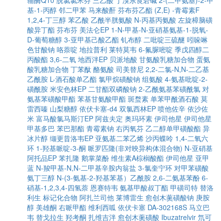
辅酶Q10
脱氯氯米芬
三乙酸
丁溴东莨菪碱
2-(二甲氨基)-2-甲
基-1-丙醇
邻二甲苯
马来酸酐
芬布芬乙酯
(Z,E) -青霉素F
1,2,4-丁三醇
苯乙酸
乙酰半胱氨酸
N-丙基丙氨酸
左旋樟脑磺
酸异丁酯
芬布芬
美法仑EP
1-N-甲基-N-亚硝基氨基-1-脱氧-
D-葡萄糖醇
3-亚甲基己酸乙酯
钆布醇
二吡啶三硫醚
吲哚啉
色甘酸钠
咯萘啶
地拉普利
莱特莫韦
6-氟脲嘧啶
季戊四醇二
丙酸酯
3,6-二氧
地西泮EP
贝派地酸
甘氨酸乳糖加合物
蛋氨
酸乳糖加合物
丁苯酞
酪氨酸
司美替尼
2,2-二氯-N,N-二乙基
乙酰胺
L-酒石酸单乙酯
氯甲烷磺酸钠
组氨酸
4-氨基吡啶-2-
磺酰胺
米安色林EP
二甘酯双磷酸钠
2-乙酰氨基苯磺酰氯
对
氨基苯磺酸甲酯
苯基甘氨酸甲酯
斑蝥素
单苯甲酰酒石酸
莫
雷西嗪
山梨糖醇
依伏卡塞-d4
双氯西林EP
喷他佐辛
依沙佐
米
富马酸氯马斯汀EP
阿兹夫定
奥玛环素
伊司他星
伊司他星
甲基多巴
苯巴那酯
青霉素钠
右丙氧芬
乙二醇单甲磺酸酯
异
冰片醇
缬更昔洛韦EP
亚氨基二苯乙烯
沙丙蝶呤
1,4-二氧六
环
1-羟基哌啶-3-酮
哌罗匹隆(非对映异构体混合物)
N-亚硝基
阿托品EP
苯扎隆
鹅掌菜酚
维生素A棕榈酸酯
伊司他星
亚甲
蓝
N-羧甲基-N,N-二甲基辛胺内翁盐
3-氯奎宁环
对甲苯磺酸
氨丁三醇
N-(3-氨基-2-羟基苯基）乙酰胺
2,6-二氨基苯酚
6-
硝基-1,2,3,4-四氢萘
恩赛特韦
氨基甲酸叔丁酯
甲磺司特
替洛
利生
标记化合物
阿扎兰司他
莱博雷生
愈创木薁磺酸钠
庚胺
醇
美雄酮
右哌甲酯
维利西呱
依伏卡塞
DA-302168S
马立巴
韦
替戈拉生
羟考酮
扎维吉泮
愈创木薁磺酸
Ibuzatrelvir
氘可