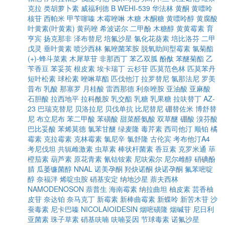
克拉
类胡萝卜素
威福利德 B
WEHI-539
华法林
黄酮
黄嘌呤
核苷
西帕米
甲苄噻嗪
木霉唑啉
木糖
木酮糖
黄嘌呤醇
黄腐酸
叶黄素(叶黄素)
黄药唑
希波诺尔
二甲酚
木糖醇
黄黄霉素
育
亨宾
扬克那非
泽布替尼
培氟沙星
氯化花葵素
培比洛芬
二甲
戊灵
垂叶黄素
喷沙西林
氟唑菌苯胺
脱氧助间型霉素
氯菊酯
(+)-蜂斗菜素
木犀草苷
非那西丁
苯乙双胍
酚酞
苯醚菊酯
乙
苄香豆
苯妥英
根皮素
埃卡瑞丁
云杉苷
匹莫范色林
匹莫苯丹
短叶松素
球松素
唑啉草酯
匹伐他汀
拉罗替尼
氯那法尼
罗美
昔布
乳酸
那塞罗
月桂酸
雷西那德
利奈唑胺
亚油酸
亚麻酸
石胆酸
拉西地平
拉科酰胺
乳交酯
乳糖
乳果糖
拉呋替丁
AZ-
23
巴瑞克替尼
贝洛拉尼
贝伐单抗
比尼替尼
硼替佐米
博舒替
尼
布立尼布
苯二甲酸
苯磺酸
甜菜醛氨酸
双草醚
硼酸
溴芬酸
巴比妥酸
苯烯莫德
氯苯甘醚
绿麦隆
毒芹素
西司他汀
顺铂
橘
霉素
克拉霉素
克林霉素
氯尼辛
氯舒隆
古伦宾
考布他汀A4
考尼伐坦
共轭雌激素
虫草素
棒状杆菌素
香豆素
克罗米通
荜
橙茄素
葫芦素
原花青素
氰钴铵素
尼呋索尔
尼尔雌醇
硝碘酚
腈
瓜萎镰菌醇
NNAL
诺美孕酮
羟炔诺酮
炔诺孕酮
氟苯嘧啶
醇
奈福泮
烯啶虫胺
硝基安定
纳地沙星
萘夫西林
NAMODENOSON
萘普生
海南霉素
纳拉曲坦
柚皮素
芸香柚
皮苷
奈达铂
奈马克丁
新霉素
新棒曲霉素
新蝶呤
新苦木苷
沙
蚕毒素
尼卡巴嗪
NICOLAIOIDESIN
烟嘧磺隆
烟碱苷
尼日利
亚菌素
珠子草素
硝基呋喃
呋喃妥因
节球毒素
诺氟沙星