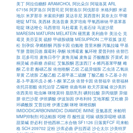
美丁
阿拉伯糖醇
ARAMCHOL
阿比朵尔
阿瑞洛莫
ARL
67156
阿罗洛尔
阿普司尼
阿替洛尔
阿伐那非
米格列醇
米诺
地尔
米罗那非
米索前列醇
莫达非尼
莫西普利
莫奈太尔
甲噻
嘧啶
MTSL
美西林
美洛昔康
美罗培南
甲氧西林钠
甲基苯基
吡啶
咪达唑仑
马西替坦
马杜霉素
孔雀石绿
马波沙星
MARESIN
MATURIN
MELATEIN
褪黑素
美利曲辛
美法仑
克
霉灵
美芬妥英
硫醇
甲磺胺磺隆
MESUPRON
二甲双胍
泼尼
松
別孕烷
孕烯醇酮
丙胺卡因
伯氨喹
普里米酮
丙氯拉嗪
甲基
苄肼
普朗贝德
腐霉利
孕酮
埃博霉素
氟环唑
爱普列特
依替巴
肽
厄多司坦
麦角日亭宁
麦角克碱
麦角甾
芥酸酰胺
芥菜甙
刺
桐灵碱
赤藓糖
赤蘚紅
艾氯胺酮
恶泼西汀
4-烯丙基苯甲醚
雌
酮
乙非君
酚磺乙胺
依他喹酮
乙烷
乙硫异烟胺
乙虫清
乙氧呋
草黄
乙琥胺
乙酸乙酯
乙基甲基二硫醚
丁酸乙酯
5-乙基-2-羟
基-3-甲基环戊-2-烯-1-酮
苯乙炔
依替卡因
依替福辛
依替福林
依托芬那酯
依托泊苷
乙螨唑
依曲韦林
欧天芥菜碱
依沙美肟
依西美坦
吡虫啉
咪喹莫特
脂肪乳剂
碘羟拉酸
异丙烟肼
异烟
肼
依巴沙星
伊班膦酸
伊波加因
伊布利特
艾地苯醌
艾杜糖
异
环磷酰胺
艾普拉唑
伊潘立酮
咪唑
咪唑烷酮
IMIDODICARBONIMIDIC DIAMIDE
IMINE
亚氨基芪
米帕明
MMP抑制剂
吲达帕胺
吲唑
茚
酸性蓝
吲哚
磺胺异噁唑
磺基
甜菜碱
舒必利
舒他西林二水合物
SF1126
日落黄FCF
司来帕
格
SCH 209702
淀粉
沙库必曲
萨拉西诺
沙仑太尔
沙美特罗