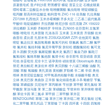
物蝶呤
普瑞霉素
PRN1008
前列环素
地诺前列酮
普罗瑞林
原薯蓣皂甙
普卢利沙星
野黑樱苷
蝶啶
普妥立定
石榴皮鞣素
嘌呤霉素二盐酸盐水合物
吡唑醚菌酯
氟虫吡喹
嘧啶磺酸盐
吡丙醚
那高利特盐酸盐
帕利普韦
ZHC-116
佐美酸
扎拉果酸
ZD7288
扎西他滨
玉米赤霉烯酮
齐多夫定
二乙基二硫代氨基
甲酸锌
吡啶硫酮锌
齐拉西酮
唑尼沙胺
佐匹克隆
ZK 159222
泽拉烯醇
玉米醇
齐帕特罗
辛特洛
ZLN005
佐芬普利
左氯苯
噻酚
唑吡坦
扎来普隆
扎洛洛芬
玉米素
玉米黄质
齐留酮
佐米
曲普坦
柔比星
扎那米韦
ZOSUQUIDAR
ZZR
佐他莫司
氟胞
嘧啶
氟达拉滨
氟脱氧葡糖
氟氢可的松
联氟砜
氟茚二酮
氟甲
喹
氟米松
氟桂利嗪
氟尼辛葡甲胺
肤轻松
醋酸氟轻松
氟可龙
芴
9-芴酮
荧光胺
氟哌啶酮
氟米龙
氟西汀
氟奋乃静
氟吡汀
氟氢缩松
氟咯草酮
氟他胺
氟替卡松
奈非那韦
双亚硝基
萘莫
司他
奈妥吡坦
尼非卡兰
诺孕美特
硝呋替莫
Obicetrapib
奥拉
替尼
奥拉帕尼
奥泼佐米
橙B
奥贝胆酸
十八碳三烯酸
油酸
乳
清酸
草酸
氧嗪酸
奥扎莫德
黄柏酮
罗勒烯
辛二烯
辛烷
奥他
维林
奥替尼啶盐酸盐
对甲氧基肉桂酸辛酯
水杨酸辛酯
奥克
立林
奥克巴胺
奥曲肽
正辛胺
氯化锦葵色素-3-Β-葡糖苷
苄氟
噻嗪
苯磷硫胺
贝尼地平
苯丙哌林
苄丝肼
苯甲醛
苯扎氯铵
苯
甲酰胺
苯溴马隆
苯
苯二胺
苯磺酸盐
苄替米特
苯并咪唑
噻霉
酮
苯佐卡因
苯二氮卓
苯甲腈
二苯甲酮
苯并芘
BENZOQUINE
苯噻二嗪
苯并三唑
苯并噁二唑
苯左氯铵
过氧
化二苯甲酰
苯扎托品
丁苯那嗪
丁卡因
四环素
十四烷
四氢喹