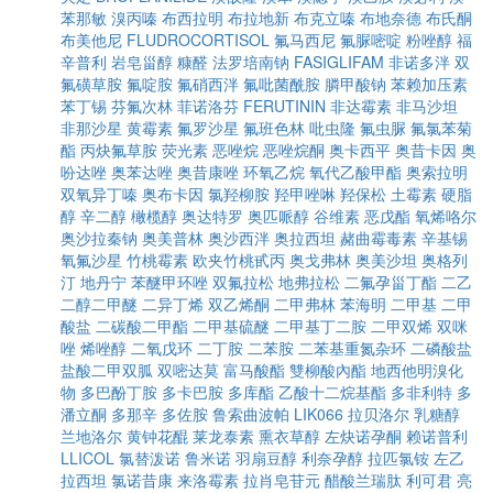
苯那敏
溴丙嗪
布西拉明
布拉地新
布克立嗪
布地奈德
布氏酮
布美他尼
FLUDROCORTISOL
氟马西尼
氟脲嘧啶
粉唑醇
福
辛普利
岩皂甾醇
糠醛
法罗培南钠
FASIGLIFAM
非诺多泮
双
氟磺草胺
氟啶胺
氟硝西泮
氟吡菌酰胺
膦甲酸钠
苯赖加压素
苯丁锡
芬氟次林
菲诺洛芬
FERUTININ
非达霉素
非马沙坦
非那沙星
黄霉素
氟罗沙星
氟班色林
吡虫隆
氟虫脲
氟氯苯菊
酯
丙炔氟草胺
荧光素
恶唑烷
恶唑烷酮
奥卡西平
奥昔卡因
奥
吩达唑
奥苯达唑
奥昔康唑
环氧乙烷
氧代乙酸甲酯
奥索拉明
双氧异丁嗪
奥布卡因
氯羟柳胺
羟甲唑啉
羟保松
土霉素
硬脂
醇
辛二醇
橄榄醇
奥达特罗
奥匹哌醇
谷维素
恶戊酯
氧烯咯尔
奥沙拉秦钠
奥美普林
奥沙西泮
奥拉西坦
赭曲霉毒素
辛基锡
氧氟沙星
竹桃霉素
欧夹竹桃甙丙
奥戈弗林
奥美沙坦
奥格列
汀
地丹宁
苯醚甲环唑
双氟拉松
地弗拉松
二氟孕甾丁酯
二乙
二醇二甲醚
二异丁烯
双乙烯酮
二甲弗林
苯海明
二甲基
二甲
酸盐
二碳酸二甲酯
二甲基硫醚
二甲基丁二胺
二甲双烯
双咪
唑
烯唑醇
二氧戊环
二丁胺
二苯胺
二苯基重氮杂环
二磷酸盐
盐酸二甲双胍
双嘧达莫
富马酸酯
雙柳酸內酯
地西他明溴化
物
多巴酚丁胺
多卡巴胺
多库酯
乙酸十二烷基酯
多非利特
多
潘立酮
多那辛
多佐胺
鲁索曲波帕
LIK066
拉贝洛尔
乳糖醇
兰地洛尔
黄钟花醌
莱龙泰素
熏衣草醇
左炔诺孕酮
赖诺普利
LLICOL
氯替泼诺
鲁米诺
羽扇豆醇
利奈孕醇
拉匹氯铵
左乙
拉西坦
氯诺昔康
来洛霉素
拉肖皂苷元
醋酸兰瑞肽
利可君
亮