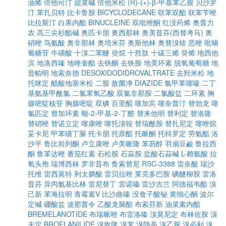
油烯
倍他司汀
甜菜碱
倍他米松
(R)-(+)-β-甲基苯乙胺
贝沙罗
汀
苯扎贝特
比卡鲁胺
BICYCLODECANE
联苯双酯
联苯苄唑
比拉斯汀
白果内酯
BINUCLEINE
双吡唑酮
红没药烯
奥普力
农
高三尖杉酯碱
奥匹卡朋
奥西那林
奥美昔芬(西替考马)
奥
硝唑
鸟氨酸
奥非那林
奥培米芬
奥斯他林
奥替溴铵
恶唑
吡喃
葡糖苷
牛磺酸
十溴二苯醚
癸烷
十胜肽
十碳三烯
癸烯
地西他
滨
地洛西嗪
地喹奎酯
去铁酮
去铁胺
地美环素
脱氧葡萄糖
地
昔帕明
地索奈德
DESOXIDODIDROVALTRATE
去羟米松
地
托咪定
醋酸地塞米松
二胺
敌菌净
DIAZIDE
氯甲苯噻嗪
二丁
基氨基甲酰氯
二氯苯氧乙酸
双氯非那胺
二氯酸盐
二环素
胸
腺嘧啶核苷
胸腺嘧啶
双碘
百里醌
噻加宾
噻奈普汀
替勃龙
噻
氯匹定
替加环素
顺-2-甲基-2-丁醛
替来他明
替利定
替洛隆
替硝唑
替诺立定
噻康唑
噻托溴铵
替瑞酰胺
替扎尼定
噻唑烷
妥卡尼
甲苯磺丁脲
托卡朋
托萘酯
托哌酮
托特罗定
劳氨酯
洛
沙平
鲁比前列酮
卢立康唑
卢美哌隆
苯芴醇
羽扇豆鹼
鲁拉西
酮
鲁苯达唑
番茄红素
石松胺
石蒜胺
盐酸石蒜碱
L-赖氨酸
拉
氧头孢
瑞博西林
罗非昔布
鲁索替尼
RSC-3388
雷奈酸
瑞沙
托维
雷西莫特
利太膦酸
雷贝拉唑
莱克多巴胺
碘醚柳胺
雷洛
昔芬
异丙氨基比林
雷尼替丁
雷诺嗪
雷沙吉兰
阿德福韦酯
溴
己新
苯海拉明
青霉素V
比沙曲嗪
没食子酸铋
黄细心酮
波尔
定碱
硼酸盐
波那普令
乙酸龙脑酯
布索芬新
油菜素内酯
BREMELANOTIDE
布瑞哌唑
布雷洛嗪
溴莫尼定
布林佐胺
溴
夫定
BROFLANILIDE
溴敌隆
溴苯
溴隐亭
溴乙胺
溴必利
溴