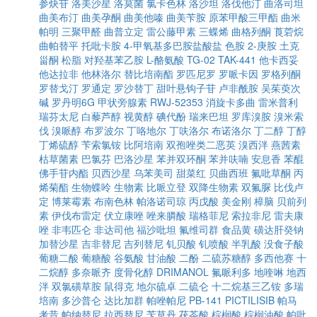
参炔苷
洛美沙星
洛莫菌
氯卡色林
洛沙坦
洛伐他汀
曲洛司坦
曲美布汀
曲美孕酮
曲美他嗪
曲美苄胺
原苯甲酸三甲酯
曲米
帕明
三聚甲醛
曲普立定
雷公藤甲素
三蝶烯
曲格列酮
莨菪烷
曲帕替平
托吡卡胺
4-甲氧基多巴胺盐酸盐
色胺
2-庚胺
土克
甾酮
松脂
对羟基苯乙胺
L-酪氨酸
TG-02
TAK-441
他卡西妥
他达拉非
他林洛尔
替比培南酯
罗匹尼罗
罗哌卡因
罗格列酮
罗替戈汀
罗通定
罗沙替丁
甜叶悬钩子苷
卢非酰胺
吴茱萸次
碱
罗丹明6G
甲状旁腺素
RWJ-52353
消旋卡多曲
雷米普利
瑞芬太尼
白藜芦醇
视黄醇
碘代酚
瑞来巴坦
罗库溴胺
溴米索
伐
溴哌醇
布罗波尔
丁咯地尔
丁呋洛尔
布诺洛尔
丁二醇
丁醇
丁烯硫醇
苄索氯铵
比阿培南
双孢唑类二恶英
溴西泮
燕茜素
枯草菌素
巴氯芬
巴洛沙星
苯并双环酮
苯并呋喃
安息香
苯醌
佛手苷内酯
贝西沙星
乌苯美司
甜菜红
贝曲西班
氟吡草酮
丙
烯菊酯
生物蝶呤
生物素
比哌立登
双降生物素
双氟脲
比伐卢
定
博莱霉素
布南色林
帕洛诺司琼
丙戊酸
美金刚
樟脑
贝前列
素
伊伐布雷定
伏立康唑
唑来膦酸
瑞格菲尼
索拉非尼
雷夫康
唑
非韦匹仑
非达司他
福沙吡坦
氟维司群
食品黄
磺达肝癸钠
加替沙星
吉非替尼
吉列替尼
钆贝酸
钆喷酸
半乳酸
没食子酸
葡糖二酸
葡糖酸
谷氨酸
甘油酸
二酚
二硫苏糖醇
多西他赛
十
二烷醇
多奈哌齐
度骨化醇
DRIMANOL
氟哌利多
地喹啉
地西
泮
双氯磺草胺
鼠得克
地尔硫卓
二硫仑
十二烷基三乙铵
多瑞
培南
多沙普仑
达比加群
帕唑帕尼
PB-141
PICTILISIB
帕马
考昔
帕纳替尼
拉西替尼
苄草丹
茯苓酸
棕榈酸
棕榈油酸
帕吡