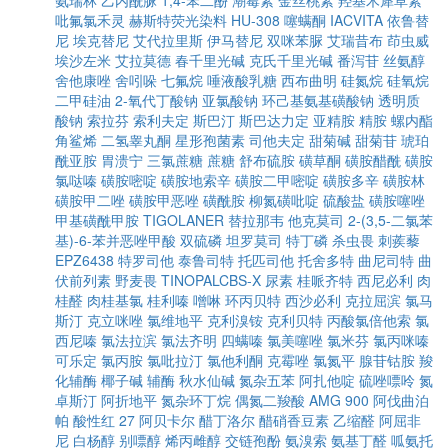
氨瑞林
乙内酰脲
1,4-苯二酚
潮霉素
金丝桃素
羟基木犀草素
吡氟氯禾灵
赫斯特荧光染料
HU-308
噻螨酮
IACVITA
依鲁替
尼
埃克替尼
艾代拉里斯
伊马替尼
双咪苯脲
艾瑞昔布
茚虫威
埃沙左米
艾拉莫德
春千里光碱
克氏千里光碱
番泻苷
丝氨醇
舍他康唑
舍吲哚
七氟烷
唾液酸乳糖
西布曲明
硅氮烷
硅氧烷
二甲硅油
2-氧代丁酸钠
亚氯酸钠
环己基氨基磺酸钠
透明质
酸钠
索拉芬
索利夫定
斯巴汀
斯巴达力定
亚精胺
精胺
螺内酯
角鲨烯
二氢睾丸酮
星形孢菌素
司他夫定
甜菊碱
甜菊苷
琥珀
酰亚胺
胃溃宁
三氯蔗糖
蔗糖
舒布硫胺
磺草酮
磺胺醋酰
磺胺
氯哒嗪
磺胺嘧啶
磺胺地索辛
磺胺二甲嘧啶
磺胺多辛
磺胺林
磺胺甲二唑
磺胺甲恶唑
磺酰胺
柳氮磺吡啶
硫酸盐
磺胺噻唑
甲基磺酰甲胺
TIGOLANER
替拉那韦
他克莫司
2-(3,5-二氯苯
基)-6-苯并恶唑甲酸
双硫磷
坦罗莫司
特丁磷
杀虫畏
刺蒺藜
EPZ6438
特罗司他
泰鲁司特
托匹司他
托舍多特
曲尼司特
曲
伏前列素
野麦畏
TINOPALCBS-X
尿素
桂哌齐特
西尼必利
肉
桂醛
肉桂基氯
桂利嗪
噌啉
环丙贝特
西沙必利
克拉屈滨
氯马
斯汀
克立咪唑
氯维地平
克利溴铵
克利贝特
丙酸氯倍他索
氯
西尼嗪
氯法拉滨
氯法齐明
四螨嗪
氯美噻唑
氯米芬
氯丙咪嗪
可乐定
氯丙胺
氯吡拉汀
氯他利酮
克霉唑
氯氮平
腺苷钴胺
羧
化辅酶
椰子碱
辅酶
秋水仙碱
氮杂五苯
阿扎他啶
硫唑嘌呤
氮
卓斯汀
阿折地平
氮杂环丁烷
偶氮二羧酸
AMG 900
阿伐曲泊
帕
酸性红 27
阿贝卡尔
醋丁洛尔
醋硝香豆素
乙缩醛
阿屈非
尼
白杨醇
别嘌醇
烯丙雌醇
交链孢酚
氨溴索
氨基丁醛
呱氨托