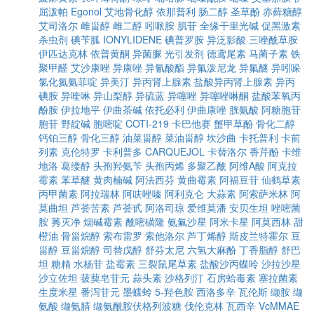
屈泼帕
Egonol
艾地骨化醇
依那普利
肠二醇
圣草酚
赤藓糖醇
艾司洛尔
雌甾醇
雌二醇
吲哌胺
肌苷
全缘干里光碱
促黑激素
杀虫剂
碘苄胍
IONYLIDENE
碘普罗胺
异泛影酸
三唑酰草胺
伊匹达克林
依普黄酮
异菌脲
光引发剂
德鸢尾素
马蔺子素
铁
聚甲醛
艾沙康唑
异康唑
异氰酸酯
异氟泼尼龙
异氟醚
异吲哚
氯化氮氨菲啶
异美汀
异丙肾上腺素
盐酸异丙肾上腺素
异丙
碘胺
异喹啉
异山梨醇
异硫蓝
异噻唑
异噻唑啉酮
盐酸苯氧丙
酚胺
伊拉地平
伊曲茶碱
依托必利
伊曲康唑
胱氨酸
阿糖胞苷
胞苷
野靛碱
胞嘧啶
COTI-219
卡巴他赛
蟹甲草酚
骨化二醇
钙铂三醇
骨化三醇
油菜甾醇
菜油甾醇
坎沙曲
卡托普利
卡前
列素
克伦特罗
卡利普多
CARQUEJOL
卡替洛尔
香芹酚
卡维
地洛
葛缕醇
头孢羟氨苄
头孢丙烯
多聚乙酰
阿维A酸
阿克拉
霉素
苯草醚
黄肉楠碱
阿法西芬
黄曲霉素
阿福豆苷
仙鹤草素
丙甲菌素
阿拉瑞林
阿呋唑嗪
阿利克仑
大蒜素
阿索萨米林
阿
莫曲坦
芦荟苦素
芦荟甙
阿洛司琼
爱维莫潘
安贝生坦
唑嘧菌
胺
莠灭净
烟碱霉素
酰嘧磺隆
氨氟沙星
阿米卡星
阿莫西林
甜
橙油
骨甾烷醇
索布雷罗
索他洛尔
芦丁烯醇
斯皮兰特霍尔
豆
甾醇
豆甾烷醇
司替戊醇
舒芬太尼
六氢大麻酚
丁香脂醇
舒巴
坦
糖精
水杨苷
盐霉素
三裂鼠尾草素
盐酸沙丙蝶呤
沙拉沙星
沙立佐坦
菝葜皂苷元
蒜头素
沙格列汀
石房蛤毒素
塞拉菌素
生度米星
番泻苷元
墨蝶蛉
5-羟色胺
西洛多辛
瓦伦斯
缬胺
缬
氨酸
缬氨腈
缬氨酰胺伏格列波糖
伐伦克林
瓦西辛
VcMMAE