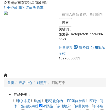
欢迎光临南京望知星商城网站
注册
登录
我的订单
购物车
搜索
关键词：
酮洛芬 Ketoprofen 159490-
55-8
批量搜索
询价篮(
0
)
购物
车(
0
)
13276650839
Toggle
navigati
首页
产品中心
对照品
阿地芬宁
产品分类：
康奈非尼
其他
标记化合物
EP药典杂质
医药中间
体
亚硝胺杂质
对照品
奈他地尔
伊曲莫德
苯环喹