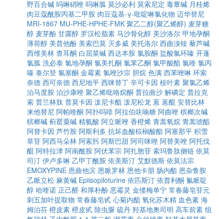
野百合碱
吗啉硝唑
吗啉胍
莫沙必利
莫索尼定
毒蕈碱
月桂烯
肉豆蔻酰胺丙基二甲胺
肉豆蔻基-γ-吡啶啉氯化物
迈华替尼
MRI-1867
MU-PHE-HPHE-FMK
聚乙二醇(聚乙烯醇)
麦芽糖
醇
麦芽酚
甘露醇
罗汉松脂素
马沙骨化醇
美沙洛尔
甲地孕酮
薄荷醇
美普他酚
美索巴莫
灭多威
美托洛尔
西曲溴铵
藜芦碱
西维美林
查耳酮
白屈菜碱
西达本胺
氯胺酮
盐酸氯环嗪
开蓬
氯胍
洗必泰
氯地孕酮
氯美扎酮
氯苯乙酮
氯甲酸酯
氯喹
氯丙
嗪
泰尔登
氯塞酮
金霉素
氯唑沙宗
胆烷
色满
西苯唑啉
环索
奈德
西可奈德
西尼地平
西咪替丁
辛可卡因
桉叶素
聚氯乙烯
泊马度胺
泊沙康唑
聚乙烯吡咯烷酮
普拉曲沙
解磷定
普拉克
索
普兰林肽
普莫卡因
泼尼卡酯
泼尼松龙
蒽
蒽醌
安替比林
来他替尼
阿帕喹酮
阿扑吗啡
阿拉伯呋喃糖
阿曲唑
槟榔次碱
槟榔碱
蓟罂粟碱
精氨酸
阿立哌唑
香橙烯
青蒿氧烷
青蒿琥酯
阿替卡因
芦竹胺
阿斯利多
抗坏血酸棕榈酸酯
阿塞那平
积雪
草苷
阿西马朵林
阿索肟
阿斯巴甜
阿司咪唑
阿替美唑
阿托伐
醌
阿特拉津
阿南酰胺
阿伏苯宗
阿扎胞苷
索玛鲁肽侧链
依莫
司汀
伊卢多啉
乙甲丁酰胺
依美斯汀
艾默德斯
依莫法宗
EMOXYPINE
恩曲他滨
恩哌罗林
恩他卡朋
肠内酯
恩杂鲁胺
乙哌立松
麻黄碱
Epiisopiloturine
依匹斯汀
依普利酮
氟哌啶
醇
哈喹诺
正己醛
和厚朴酚
恶霉灵
金缕梅单宁
常春藤皂苷元
刺五加叶提取物
常春藤皂甙
心菊内酯
氧化苏木精
血色素
海
姆泊芬
橙皮素
橙皮甙
除虫脲
硫丹
羟基地奥司明
高车前素
组