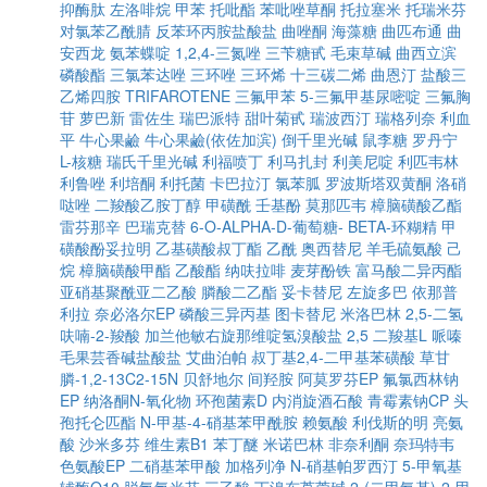
抑酶肽
左洛啡烷
甲苯
托吡酯
苯吡唑草酮
托拉塞米
托瑞米芬
对氯苯乙酰腈
反苯环丙胺盐酸盐
曲唑酮
海藻糖
曲匹布通
曲
安西龙
氨苯蝶啶
1,2,4-三氮唑
三苄糖甙
毛束草碱
曲西立滨
磷酸酯
三氯苯达唑
三环唑
三环烯
十三碳二烯
曲恩汀
盐酸三
乙烯四胺
TRIFAROTENE
三氟甲苯
5-三氟甲基尿嘧啶
三氟胸
苷
萝巴新
雷佐生
瑞巴派特
甜叶菊甙
瑞波西汀
瑞格列奈
利血
平
牛心果鹼
牛心果鹼(依佐加滨)
倒千里光碱
鼠李糖
罗丹宁
L-核糖
瑞氏千里光碱
利福喷丁
利马扎封
利美尼啶
利匹韦林
利鲁唑
利培酮
利托菌
卡巴拉汀
氯苯胍
罗波斯塔双黄酮
洛硝
哒唑
二羧酸乙胺丁醇
甲磺酰
壬基酚
莫那匹韦
樟脑磺酸乙酯
雷芬那辛
巴瑞克替
6-O-ALPHA-D-葡萄糖- BETA-环糊精
甲
磺酸酚妥拉明
乙基磺酸叔丁酯
乙酰
奥西替尼
羊毛硫氨酸
己
烷
樟脑磺酸甲酯
乙酸酯
纳呋拉啡
麦芽酚铁
富马酸二异丙酯
亚硝基聚酰亚二乙酸
膦酸二乙酯
妥卡替尼
左旋多巴
依那普
利拉
奈必洛尔EP
磷酸三异丙基
图卡替尼
米洛巴林
2,5-二氢
呋喃-2-羧酸
加兰他敏右旋那维啶氢溴酸盐
2,5 二羧基L 哌嗪
毛果芸香碱盐酸盐
艾曲泊帕
叔丁基2,4-二甲基苯磺酸
草甘
膦-1,2-13C2-15N
贝舒地尔
间羟胺
阿莫罗芬EP
氟氯西林钠
EP
纳洛酮N-氧化物
环孢菌素D
内消旋酒石酸
青霉素钠CP
头
孢托仑匹酯
N-甲基-4-硝基苯甲酰胺
赖氨酸
利伐斯的明
亮氨
酸
沙米多芬
维生素B1
苯丁醚
米诺巴林
非奈利酮
奈玛特韦
色氨酸EP
二硝基苯甲酸
加格列净
N-硝基帕罗西汀
5-甲氧基