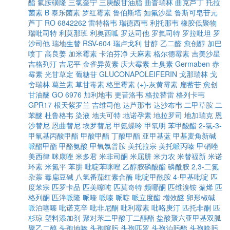
酯
氟胺磺隆
三氯奎宁
三庚酸甘油脂
曲普瑞林
曲克芦丁
托拉
菌素 B
泰乐菌素
罗红霉素
鲁伯斯塔
如氟沙星
鲁斯可皂苷元
芦丁
RO 6842262
雷特格韦
瑞德西韦
利托那韦
橡胶低聚物
瑞吡司特
利莫那班
利奥西呱
罗达司他
罗氟司特
罗拉吡坦
罗
沙司他
瑞地生替
RSV-604
瑞卢戈利
甘醇
乙二醛
愈创醇
加巴
喷丁
高良姜
加米霉素
卡泊芬净
天麻素
格尔德霉素
吉美沙星
吉格列汀
吉尼平
金雀异黄素
庆大霉素
土臭素
Germaben
赤
霉素
光甘草定
葡糖苷
GLUCONAPOLEIFERIN
戈那瑞林
戈
舍瑞林
葛兰素
草甘毒素
格里霉素
(+)-灰黄霉素
扁蓄苷
愈创
甘油醚
GO 6976
加利地韦
更昔洛韦
格拉替雷
格列卡韦
GPR17
根天紫罗兰
吉维司他
达芦那韦
达沙布韦
二甲草胺
二
苯醚
杜鲁格韦
染液
地夫可特
地诺孕素
地拉罗司
地加瑞克
恩
沙替尼
恩曲替尼
埃罗替尼
甲氨蝶呤
甲氧明
苯甲酸酯
2-氯-3-
甲氧基丙酸甲酯
甲酸甲酯
丁酸甲酯
亚甲基蓝
甲基麦角新碱
哌醋甲酯
甲酪氨酸
甲氧氯普胺
美托拉宗
美托哌丙嗪
甲硝唑
美西律
咪康唑
米多君
米非司酮
米屈肼
米力农
米替福新
米诺
环素
米氮平
苯肼
吡啶苯咪唑
乙醇胺磷酸酯
磷酰胺
2,3-二氮
杂萘
毒扁豆碱
八氢番茄红素合酶
吡啶甲酰胺
4-甲基吡啶
匹
度苯宗
匹罗卡品
匹美噻吨
匹莫奇特
频哪酮
匹维溴铵
蒎烯
匹
格列酮
匹泮哌隆
哌喹
哌嗪
哌啶
哌立度酯
增效醚
卵形椒碱
哌泊噻嗪
吡诺克辛
吡非尼酮
吡利霉素
吡咯庚汀
匹托非酮
匹
杉琼
塑料添加剂
聚对苯二甲酸丁二醇酯
盐酸聚六亚甲基双胍
聚乙二醇
头孢地嗪
头孢噻肟
头孢匹罗
头孢泊肟酯
头孢喹肟