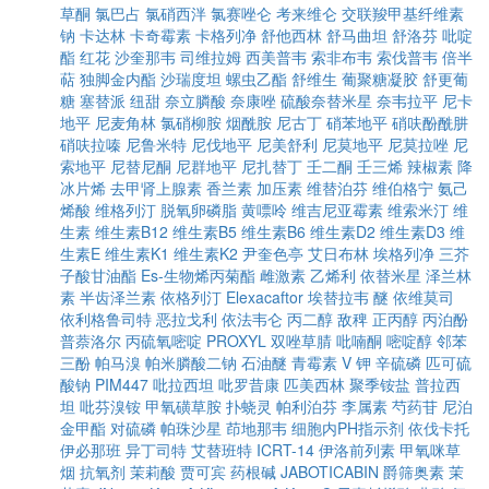
草酮
氯巴占
氯硝西泮
氯赛唑仑
考来维仑
交联羧甲基纤维素
钠
卡达林
卡奇霉素
卡格列净
舒他西林
舒马曲坦
舒洛芬
吡啶
酯
红花
沙奎那韦
司维拉姆
西美普韦
索非布韦
索伐普韦
倍半
萜
独脚金内酯
沙瑞度坦
螺虫乙酯
舒维生
葡聚糖凝胶
舒更葡
糖
塞替派
纽甜
奈立膦酸
奈康唑
硫酸奈替米星
奈韦拉平
尼卡
地平
尼麦角林
氯硝柳胺
烟酰胺
尼古丁
硝苯地平
硝呋酚酰肼
硝呋拉嗪
尼鲁米特
尼伐地平
尼美舒利
尼莫地平
尼莫拉唑
尼
索地平
尼替尼酮
尼群地平
尼扎替丁
壬二酮
壬三烯
辣椒素
降
冰片烯
去甲肾上腺素
香兰素
加压素
维替泊芬
维伯格宁
氨己
烯酸
维格列汀
脱氧卵磷脂
黄嘌呤
维吉尼亚霉素
维索米汀
维
生素
维生素B12
维生素B5
维生素B6
维生素D2
维生素D3
维
生素E
维生素K1
维生素K2
尹奎色亭
艾日布林
埃格列净
三芥
子酸甘油酯
Es-生物烯丙菊酯
雌激素
乙烯利
依替米星
泽兰林
素
半齿泽兰素
依格列汀
Elexacaftor
埃替拉韦
醚
依维莫司
依利格鲁司特
恶拉戈利
依法韦仑
丙二醇
敌稗
正丙醇
丙泊酚
普萘洛尔
丙硫氧嘧啶
PROXYL
双唑草腈
吡喃酮
嘧啶醇
邻苯
三酚
帕马溴
帕米膦酸二钠
石油醚
青霉素 V 钾
辛硫磷
匹可硫
酸钠
PIM447
吡拉西坦
吡罗昔康
匹美西林
聚季铵盐
普拉西
坦
吡芬溴铵
甲氧磺草胺
扑蛲灵
帕利泊芬
李属素
芍药苷
尼泊
金甲酯
对硫磷
帕珠沙星
茚地那韦
细胞内PH指示剂
依伐卡托
伊必那班
异丁司特
艾替班特
ICRT-14
伊洛前列素
甲氧咪草
烟
抗氧剂
茉莉酸
贾可宾
药根碱
JABOTICABIN
爵筛奥素
茉