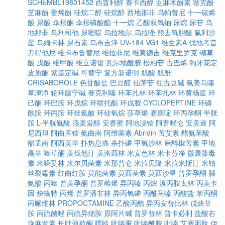
SCHEMBL19801452
西普利醇
赛卡西醇
亚麻木酚素
塞克酚
芝麻酚
姜烯酚
硅烷二醇
硅烷醇
西地那非
乌帕替尼
十一碳烯
酸
尿酸
伞形酮
伞形磷酸酯
十一烷
乙酸双氧铀
尿烷
尿苷
乌
地那非
乌利司他
尿嘧啶
乌拉地尔
乌拉唑
熊去氧胆酸
氟利沙
星
乌姆卡林
尿石素
乌布吉泮
UV-184
VG1
维生素A
伐地考昔
万得他尼
维卡布鲁替尼
维拉非尼
维莫德吉
维克里罗克
缬草
酸
戊酸
维甲酸
维立诺雷
瓦尔地酰胺
松柏苷
古巴烯
狗牙花定
皮质酮
紫堇定碱
可替宁
复方新诺明
肌酸
肌酐
CRISABOROLE
色甘酸盐
巴豆醛
仙茅苷
红古豆碱
氰美马嗪
草津净
轮环藤宁碱
赛克利嗪
环苯扎林
环苯扎林
环黄杨星
环
己酮
环巴胺
环戊烷
环喷托酯
环戊胺
CYCLOPEPTINE
环磷
酰胺
环丙胺
环丝氨酸
环硅氧烷
莎草烯
赛庚啶
环丙孕酮
半胱
胺
L-半胱氨酸
燕麦甾醇
安赛蜜
阿地溴铵
阿普唑仑
安美速
阿
尼西坦
阿曲库铵
氨曲南
阿维菌素
Abridin
苦艾素
醋氨苯酸
醋孟南
阿西美辛
扑热息痛
杀扑磷
甲氧沙林
麻醉椒苦素
甲地
高辛
嗪草酮
美伐他汀
美洛西林
米安色林
米卡芬净
微囊藻毒
素
米哚妥林
米尔贝菌素
米那普仑
米拉贝隆
米拉米斯汀
米铂
丝裂霉素
红曲红胺
莫能菌素
莫西菌素
莫西沙星
普罗孕酮
脯
氨酸
丙嗪
普美孕酮
普罗雌烯
异丙嗪
丙烷
溴丙胺太林
丙美卡
因
炔螨特
丙烯
普罗潘非林
异丙氧磷
丙酰马嗪
丙酸盐
苯丙酮
丙哌维林
PROPOCTAMINE
乙酸丙酯
异丙安替比林
戊炔草
胺
丙硫菌唑
丙硫异烟胺
原阿片碱
普罗替林
普卡必利
盐酸右
旋麻黄素
长叶薄荷酮
嘌呤
吡咯脲
吡嗪酰胺
吡嗪
艾塞那肽
伊