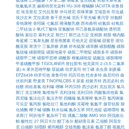
氨瑞林
乙内酰脲
1,4-苯二酚
潮霉素
金丝桃素
羟基木犀草素
吡氟氯禾灵
赫斯特荧光染料
HU-308
噻螨酮
IACVITA
依鲁替
尼
埃克替尼
艾代拉里斯
伊马替尼
双咪苯脲
艾瑞昔布
茚虫威
埃沙左米
艾拉莫德
春千里光碱
克氏千里光碱
番泻苷
丝氨醇
舍他康唑
舍吲哚
七氟烷
唾液酸乳糖
西布曲明
硅氮烷
硅氧烷
二甲硅油
2-氧代丁酸钠
亚氯酸钠
环己基氨基磺酸钠
透明质
酸钠
索拉芬
索利夫定
斯巴汀
斯巴达力定
亚精胺
精胺
螺内酯
角鲨烯
二氢睾丸酮
星形孢菌素
司他夫定
甜菊碱
甜菊苷
琥珀
酰亚胺
胃溃宁
三氯蔗糖
蔗糖
舒布硫胺
磺草酮
磺胺醋酰
磺胺
氯哒嗪
磺胺嘧啶
磺胺地索辛
磺胺二甲嘧啶
磺胺多辛
磺胺林
磺胺甲二唑
磺胺甲恶唑
磺酰胺
柳氮磺吡啶
硫酸盐
磺胺噻唑
甲基磺酰甲胺
TIGOLANER
替拉那韦
他克莫司
2-(3,5-二氯苯
基)-6-苯并恶唑甲酸
双硫磷
坦罗莫司
特丁磷
杀虫畏
刺蒺藜
EPZ6438
特罗司他
泰鲁司特
托匹司他
托舍多特
曲尼司特
曲
伏前列素
野麦畏
TINOPALCBS-X
尿素
桂哌齐特
西尼必利
肉
桂醛
肉桂基氯
桂利嗪
噌啉
环丙贝特
西沙必利
克拉屈滨
氯马
斯汀
克立咪唑
氯维地平
克利溴铵
克利贝特
丙酸氯倍他索
氯
西尼嗪
氯法拉滨
氯法齐明
四螨嗪
氯美噻唑
氯米芬
氯丙咪嗪
可乐定
氯丙胺
氯吡拉汀
氯他利酮
克霉唑
氯氮平
腺苷钴胺
羧
化辅酶
椰子碱
辅酶
秋水仙碱
氮杂五苯
阿扎他啶
硫唑嘌呤
氮
卓斯汀
阿折地平
氮杂环丁烷
偶氮二羧酸
AMG 900
阿伐曲泊
帕
酸性红 27
阿贝卡尔
醋丁洛尔
醋硝香豆素
乙缩醛
阿屈非
尼
白杨醇
别嘌醇
烯丙雌醇
交链孢酚
氨溴索
氨基丁醛
呱氨托