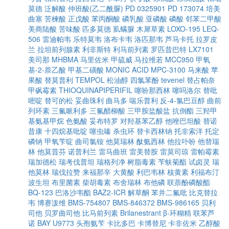
莫德
泛解酸
仲班酸(乙二酰脲)
PD 0325901
PD 173074
培美
曲塞
苦楝酸
正戊酸
苯丙酮酸
磷乳酸
亚磷酸
磷酸
邻苯二甲酸
美商陆酸
苦味酸
匹多莫德
虱螨脲
木犀草素
LOXO-195
LEQ-
506
雷迪帕韦
乐特莫韦
洛布卡韦
洛匹那韦
芦马卡托
拉罗皮
兰
拉坦前列腺素
利非斯特
利马前列素
罗匹昔巴特
LX7101
美司那
MHBMA
马里佐米
甲硫威
马拉维若
MCC950
甲氧
基-2-萘乙酸
甲基二磺酸
MONIC ACID
MPC-3100
马来酸
苹
果酸
替莫普利
TEMPOL
松油醇
四氯苯酚
tevenel
替占帕奈
甲砜霉素
THIOQUINAPIPERIFIL
噻吩那西林
噻吗洛尔
替吡
嘧啶
替可的松
妥曲珠利
曲马多
喘乐普利
反-4-氯巴豆醇
曲前
列环素
三氟哌利多
三氟醋柳酸
三甲胺盐酸盐
抗倒酯
三羟甲
基氨基甲烷
色氨酸
妥布特罗
对羟基苯乙醇
他唑巴坦酸
替诺
昔康
十四烷基吡啶
噻虫嗪
杀虫环
替卡西林钠
托非索洋
托定
磷钠
甲氧苄啶
曲司氯铵
他莫瑞林
酞氨西林
他拉卟吩
他替瑞
林
他莫昔芬
诺普利兰
雷马曲班
雷美替胺
雷莫司琼
雷帕霉素
瑞加德松
瑞考伐普坦
瑞格列净
树脂毒素
苄蚨菊酯
试卤灵
瑞
他莫林
瑞伐拉赞
来福那辛
大黄酸
利巴韦林
核黄素
利福布汀
波生坦
布里菌素
柴胡毒素
布舍瑞林
布他磷
联萘酚磷酸酯
BQ-123
巴洛沙韦酯
BAZ2-ICR
解草酮
苯并二氟吡
比克替拉
韦
博赛泼维
BMS-754807
BMS-846372
BMS-986165
贝利
司他
贝罗曲司他
比马前列素
Brilanestrant
β-环糊精
联苯芦
诺
BAY U9773
头孢氨苄
卡比多巴
卡博替尼
卡非佐米
乙醇酸