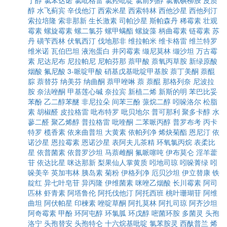
丁醇
氯苯达诺
氯吡格雷
氯羟吡啶
氯前列醇
氯氰碘柳胺
皮质
醇
水飞蓟宾
辛伐他汀
西索米星
西索特林
西他沙星
西他列汀
索拉培隆
索非那新
生长激素
司帕沙星
斯帕森丹
稀霉素
壮观
霉素
螺旋霉素
螺二氯芬
螺甲螨酯
螺旋藻
柄曲霉素
链霉素
苏
丹
磺苄西林
伏氧西汀
伐地那非
维拉帕米
维卡格雷
维兰特罗
维米诺
瓦伯巴坦
液泡蛋白
井冈霉素
缬尼莫林
缬沙坦
万古霉
素
尼达尼布
尼拉帕尼
尼帕芬那
萘甲酸
萘氧丙草胺
新绿原酸
烟酸
氟尼酸
3-哌啶甲酸
硝基戊基吡啶甲基胺
萘丁美酮
萘醌
腙
萘替芬
纳美芬
纳曲酮
萘甲唑啉
萘
萘醌
那格列奈
尼波拉
胺
奈法唑酮
甲基莲心碱
奈拉宾
新植二烯
新斯的明
苯巴比妥
苯酚
乙二醇苯醚
非尼拉朵
间苯三酚
蒎烷二醇
吲哚洛尔
松脂
素
胡椒醛
皮拉格雷
吡布特罗
吡贝地尔
普可那利
聚多卡醇
水
蓼二醛
聚乙烯醇
普拉格雷
吡喹酮
二苯哌丙醇
普罗布考
丙卡
特罗
榄香素
依来曲普坦
大黄素
依帕列净
烯炔菊酯
恩尼汀
依
诺沙星
恩拉霉素
恩诺沙星
表阿夫儿茶精
环氧氯丙烷
表柔比
星
依普菌素
依普罗沙坦
马萘雌酮
氟哌噻吨
伊布莫仑
淫羊藿
苷
依达比星
咪达那新
梨果仙人掌黄质
吲地司琼
吲哚菁绿
吲
哚美辛
英加韦林
胰岛素
菊粉
伊格列净
厄贝沙坦
伊立替康
铁
靛红
异七叶皂苷
异丙隆
伊维菌素
咪唑乙烟酸
长川霉素
阿司
匹林
虾青素
阿塔鲁伦
阿托伐他汀
阿托西班
桃叶珊瑚苷
阿维
曲坦
阿伏帕星
印楝素
唑啶草酮
阿扎莫林
阿扎司琼
阿齐沙坦
阿奇霉素
甲酚
环阿屯醇
环氯胍
环戊醇
嘧菌环胺
多菌灵
头孢
洛宁
头孢替安
头孢特仑
十六烷基吡啶
氯苯胺灵
西酞普兰
烯