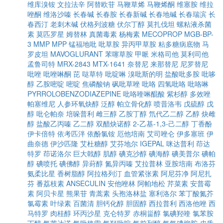
维库溴铵
文拉法辛
阿替欧苷
马鞭草烯
马鞭烯酮
维塞胺
维拉
唑酮
维洛沙嗪
长春碱
长春胺
长春新碱
长春地碱
长春瑞滨
长
春西汀
老刺木碱
伏格列波糖
伏尔丁醇
莫扎伐坦
螺粘液杀菌
素
莫匹罗星
姆替林
真菌毒素
杨梅素
MECOPROP
MGB-BP-
3
MMP
MPP
锰福地吡
吡草胺
异丙甲草胺
粘多糖病底物
马
罗皮坦
MAVOGLURANT
苯噻草胺
甲哌
米格司他
莫利司他
孟鲁司特
MRX-2843
MTX-1641
奈替尼
来那替尼
尼罗替尼
吡唑
吡唑啉酮
芘
哒草特
吡啶啉
溴吡斯的明
盐酸吡多胺
吡哆
醇
乙胺嘧啶
嘧啶
焦磷酸钠
砜吡草唑
吡咯
四氢吡咯
吡咯啉
PYRROLOBENZODIAZEPINE
吡咯喹啉醌酸
紫杉醇
多效唑
帕塞维尼
人参环氧炔醇
泛醇
帕立骨化醇
喷昔洛韦
戊硫醇
戊
醇
吡仑帕奈
培哚普利
雌三醇
乙胺丁醇
氘代乙二醇
乙醇
炔雌
醇
盐酸乙丙嗪
乙二醇
双醋炔诺醇
2-乙基-1,3-己二醇
丁香酚
伊卡倍特
依考匹泮
依酚氯铵
厄他培南
艾司唑仑
伊多塞班
伊
曲奈德
伊沙匹隆
艾杜糖醇
艾芬地尔
IGEPAL
咪达普利
茚达
特罗
茚诺洛尔
巨大戟醇
肌醇
碘克沙醇
碘海醇
碘美普尔
碘帕
醇
碘喷托
碘佛醇
异葑醇
氮异丙嗪
艾拉普林
亚胺培南
布洛芬
氨柔比星
香树脂醇
阿拉格列汀
血管紧张素
阿尼芬净
阿尼扎
芬
番荔枝素
ANSECULIN
安他唑林
阿帕地松
芹菜素
安普霉
素
阿贝卡星
熊果苷
青蒿素
头孢洛林盐
塞利洛尔
苯丁酸氮芥
氯霉素
叶绿素
百菌清
胆钙化醇
胆固醇
西拉普利
西洛他唑
西
马特罗
肉桂醇
环丙沙星
克仑特罗
赤桐甾醇
氯碘羟喹
氯苯胺