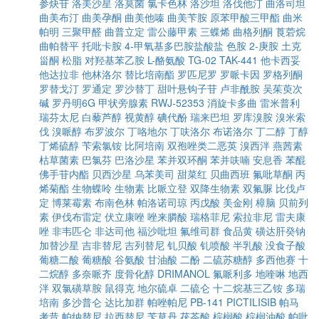
参炔苷
洛美沙星
洛莫菌
氯卡色林
洛沙坦
洛伐他汀
曲洛司坦
曲美布汀
曲美孕酮
曲美他嗪
曲美苄胺
原苯甲酸三甲酯
曲米
帕明
三聚甲醛
曲普立定
雷公藤甲素
三蝶烯
曲格列酮
莨菪烷
曲帕替平
托吡卡胺
4-甲氧基多巴胺盐酸盐
色胺
2-庚胺
土克
甾酮
松脂
对羟基苯乙胺
L-酪氨酸
TG-02
TAK-441
他卡西妥
他达拉非
他林洛尔
替比培南酯
罗匹尼罗
罗哌卡因
罗格列酮
罗替戈汀
罗通定
罗沙替丁
甜叶悬钩子苷
卢非酰胺
吴茱萸次
碱
罗丹明6G
甲状旁腺素
RWJ-52353
消旋卡多曲
雷米普利
瑞芬太尼
白藜芦醇
视黄醇
碘代酚
瑞来巴坦
罗库溴胺
溴米索
伐
溴哌醇
布罗波尔
丁咯地尔
丁呋洛尔
布诺洛尔
丁二醇
丁醇
丁烯硫醇
苄索氯铵
比阿培南
双孢唑类二恶英
溴西泮
燕茜素
枯草菌素
巴氯芬
巴洛沙星
苯并双环酮
苯并呋喃
安息香
苯醌
佛手苷内酯
贝西沙星
乌苯美司
甜菜红
贝曲西班
氟吡草酮
丙
烯菊酯
生物蝶呤
生物素
比哌立登
双降生物素
双氟脲
比伐卢
定
博莱霉素
布南色林
帕洛诺司琼
丙戊酸
美金刚
樟脑
贝前列
素
伊伐布雷定
伏立康唑
唑来膦酸
瑞格菲尼
索拉非尼
雷夫康
唑
非韦匹仑
非达司他
福沙吡坦
氟维司群
食品黄
磺达肝癸钠
加替沙星
吉非替尼
吉列替尼
钆贝酸
钆喷酸
半乳酸
没食子酸
葡糖二酸
葡糖酸
谷氨酸
甘油酸
二酚
二硫苏糖醇
多西他赛
十
二烷醇
多奈哌齐
度骨化醇
DRIMANOL
氟哌利多
地喹啉
地西
泮
双氯磺草胺
鼠得克
地尔硫卓
二硫仑
十二烷基三乙铵
多瑞
培南
多沙普仑
达比加群
帕唑帕尼
PB-141
PICTILISIB
帕马
考昔
帕纳替尼
拉西替尼
苄草丹
茯苓酸
棕榈酸
棕榈油酸
帕吡