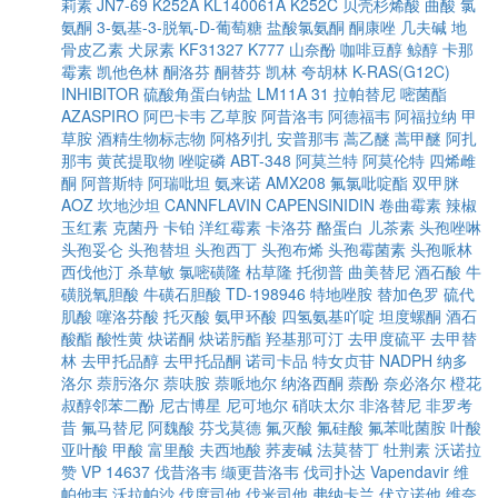
莉素
JN7-69
K252A
KL140061A
K252C
贝壳杉烯酸
曲酸
氯
氨酮
3-氨基-3-脱氧-D-葡萄糖
盐酸氯氨酮
酮康唑
几夫碱
地
骨皮乙素
犬尿素
KF31327
K777
山奈酚
咖啡豆醇
鲸醇
卡那
霉素
凯他色林
酮洛芬
酮替芬
凯林
夸胡林
K-RAS(G12C)
INHIBITOR
硫酸角蛋白钠盐
LM11A 31
拉帕替尼
嘧菌酯
AZASPIRO
阿巴卡韦
乙草胺
阿昔洛韦
阿德福韦
阿福拉纳
甲
草胺
酒精生物标志物
阿格列扎
安普那韦
蒿乙醚
蒿甲醚
阿扎
那韦
黄芪提取物
唑啶磷
ABT-348
阿莫兰特
阿莫伦特
四烯雌
酮
阿普斯特
阿瑞吡坦
氨来诺
AMX208
氟氯吡啶酯
双甲脒
AOZ
坎地沙坦
CANNFLAVIN
CAPENSINIDIN
卷曲霉素
辣椒
玉红素
克菌丹
卡铂
洋红霉素
卡洛芬
酪蛋白
儿茶素
头孢唑啉
头孢妥仑
头孢替坦
头孢西丁
头孢布烯
头孢霉菌素
头孢哌林
西伐他汀
杀草敏
氯嘧磺隆
枯草隆
托彻普
曲美替尼
酒石酸
牛
磺脱氧胆酸
牛磺石胆酸
TD-198946
特地唑胺
替加色罗
硫代
肌酸
噻洛芬酸
托灭酸
氨甲环酸
四氢氨基吖啶
坦度螺酮
酒石
酸酯
酸性黄
炔诺酮
炔诺肟酯
羟基那可汀
去甲度硫平
去甲替
林
去甲托品醇
去甲托品酮
诺司卡品
特女贞苷
NADPH
纳多
洛尔
萘肟洛尔
萘呋胺
萘哌地尔
纳洛西酮
萘酚
奈必洛尔
橙花
叔醇邻苯二酚
尼古博星
尼可地尔
硝呋太尔
非洛替尼
非罗考
昔
氟马替尼
阿魏酸
芬戈莫德
氟灭酸
氟硅酸
氟苯吡菌胺
叶酸
亚叶酸
甲酸
富里酸
夫西地酸
荞麦碱
法莫替丁
牡荆素
沃诺拉
赞
VP 14637
伐昔洛韦
缬更昔洛韦
伐司扑达
Vapendavir
维
帕他韦
沃拉帕沙
伐度司他
伐米司他
弗纳卡兰
伏立诺他
维奈