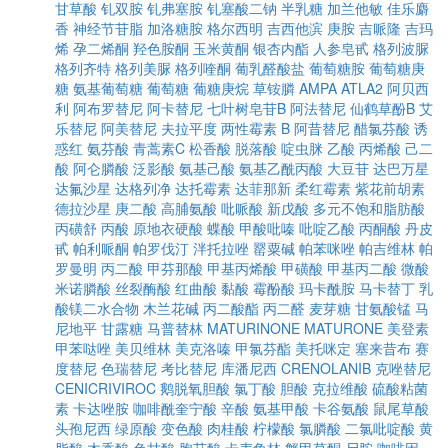
甘草酸
钆双胺
钆弗塞胺
钆塞酸二钠
半乳糖
加兰他敏
佳乐麝
香
神经节苷脂
加洛糖胺
格尔西明
吉西他滨
庚胺
吉哌隆
吉玛
烯
孕二烯酮
羟色胺酮
玉米黄酮
银杏内酯
人参皂甙
格列波脲
格列齐特
格列美脲
格列喹酮
葡乳醛酸盐
葡萄糖胺
葡萄糖庚
糖
氨基葡萄糖
葡萄糖
葡糖庚烷
草铵膦
AMPA
ATLA2
阿贝西
利
阿布罗替尼
阿卡替尼
七叶树皂苷B
阿法替尼
仙鹤草酚B
艾
乐替尼
阿美替尼
夫拉平度
两性霉素 B
阿昔替尼
醋氯芬酸
诱
惑红
氨芬酸
青蒿素C
松香酸
脱落酸
啶虫脒
乙酸
丙烯酸
己二
酸
阿仑膦酸
泛影酸
氨基己酸
氨基乙酰丙酸
大豆苷
达巴万星
达氟沙星
达格列净
达托霉素
达菲那新
柔红霉素
紫花前胡素
德拉沙星
庚二酸
高脯氨酸
吡哌酸
新戊酸
多元不饱和脂肪酸
丙磺舒
丙酸
原地衣硬酸
蝶酸
甲酸吡嗪
吡啶乙酸
丙酮酸
丹皮
甙
帕利哌酮
帕罗伐汀
泮托拉唑
罂粟碱
帕苯咪唑
帕吉维林
帕
罗曼明
丙二酸
甲芬那酸
甲基丙烯酸
甲磺酸
甲基丙二酸
微酸
米诺膦酸
丝裂酶酸
红曲酸
黏酸
霉酚酸
玛卡酰胺
马卡替丁
乳
酸镁二水合物
木兰花碱
丙二酸酯
丙二醛
麦芽糖
甘氨酸锰
马
尼地平
甘露糖
马普替林
MATURINONE
MATURONE
美登素
甲苯哒唑
美贝维林
美克洛嗪
甲氯芬酯
美托咪定
塞来昔布
赛
度替尼
色瑞替尼
考比替尼
库潘尼西
CRENOLANIB
克唑替尼
CENICRIVIROC
鹅脱氧胆酸
氯丁酸
胆酸
克拉维酸
硫酸粘菌
素
卡达唑胺
咖啡酰奎宁酸
辛酸
氨基甲酸
卡谷氨酸
鼠尾草酸
头孢尼西
绿原酸
变色酸
肉桂酸
柠檬酸
氯膦酸
二氯吡啶酸
黄