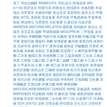
美丁
阿拉伯糖醇
ARAMCHOL
阿比朵尔
阿瑞洛莫
ARL
67156
阿罗洛尔
阿普司尼
阿替洛尔
阿伐那非
米格列醇
米诺
地尔
米罗那非
米索前列醇
莫达非尼
莫西普利
莫奈太尔
甲噻
嘧啶
MTSL
美西林
美洛昔康
美罗培南
甲氧西林钠
甲基苯基
吡啶
咪达唑仑
马西替坦
马杜霉素
孔雀石绿
马波沙星
MARESIN
MATURIN
MELATEIN
褪黑素
美利曲辛
美法仑
克
霉灵
美芬妥英
硫醇
甲磺胺磺隆
MESUPRON
二甲双胍
泼尼
松
別孕烷
孕烯醇酮
丙胺卡因
伯氨喹
普里米酮
丙氯拉嗪
甲基
苄肼
普朗贝德
腐霉利
孕酮
埃博霉素
氟环唑
爱普列特
依替巴
肽
厄多司坦
麦角日亭宁
麦角克碱
麦角甾
芥酸酰胺
芥菜甙
刺
桐灵碱
赤藓糖
赤蘚紅
艾氯胺酮
恶泼西汀
4-烯丙基苯甲醚
雌
酮
乙非君
酚磺乙胺
依他喹酮
乙烷
乙硫异烟胺
乙虫清
乙氧呋
草黄
乙琥胺
乙酸乙酯
乙基甲基二硫醚
丁酸乙酯
5-乙基-2-羟
基-3-甲基环戊-2-烯-1-酮
苯乙炔
依替卡因
依替福辛
依替福林
依托芬那酯
依托泊苷
乙螨唑
依曲韦林
欧天芥菜碱
依沙美肟
依西美坦
吡虫啉
咪喹莫特
脂肪乳剂
碘羟拉酸
异丙烟肼
异烟
肼
依巴沙星
伊班膦酸
伊波加因
伊布利特
艾地苯醌
艾杜糖
异
环磷酰胺
艾普拉唑
伊潘立酮
咪唑
咪唑烷酮
IMIDODICARBONIMIDIC DIAMIDE
IMINE
亚氨基芪
米帕明
MMP抑制剂
吲达帕胺
吲唑
茚
酸性蓝
吲哚
磺胺异噁唑
磺基
甜菜碱
舒必利
舒他西林二水合物
SF1126
日落黄FCF
司来帕
格
SCH 209702
淀粉
沙库必曲
萨拉西诺
沙仑太尔
沙美特罗