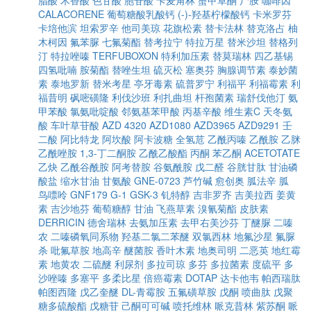
脂酸
木香酸
色甘酸
胞苷酸
卡麦角林
蟹甲草酮
尸胺
咖啡因
CALACORENE
葡萄糖酸乳酸钙
(-)-羟基柠檬酸钙
卡米罗芬
卡培他滨
坦索罗辛
他司美琼
花旗松素
替卡法林
替克洛占
柚
木柯因
氟苯脲
七氟菊酯
替考拉宁
特拉万星
替米沙坦
替格列
汀
特拉唑嗪
TERFUBOXON
特利加压素
替莫瑞林
四乙基锡
四氢吡喃
胺菊酯
替唑生坦
硫灭松
塞奥芬
胸腺调节素
泰妙菌
素
泰地罗新
替米考星
亭牙毒素
硫普罗宁
利福平
利福霉素
利
福昔明
砜嘧磺隆
利伐沙班
利扎曲坦
杆孢菌素
瑞舒伐他汀
氨
甲苯酸
氯氨吡啶酸
邻氨基苯甲酸
丙基辛酸
维生素C
天冬氨
酸
车叶草苷酸
AZD 4320
AZD1080
AZD3965
AZD9291
壬
二酸
阿比特龙
阿坎酸
阿卡波糖
全氢苊
乙酰丙嗪
乙酰胺
乙脒
乙酰唑胺
1,3-丁二酮胺
乙酰乙酸酯
丙酮
苯乙酮
ACETOTATE
乙炔
乙酰谷酰胺
阿考替胺
谷氨酰胺
戊二醛
谷胱甘肽
甘油磷
酸盐
缩水甘油
甘氨酸
GNE-0723
芦竹碱
愈创奥
胍法辛
胍
鸟嘌呤
GNF179
G-1
GSK-3
钆特醇
吉非罗齐
吉美拉西
姜黄
素
吉沙地芬
葡萄糖醇
甘油
飞燕草素
溴氰菊酯
皮肤素
DERRICIN
德舍瑞林
去氨加压素
去甲右美沙芬
丁醚脲
二嗪
农
二嗪磷氧同系物
羟基二氯二苯醚
双氯西林
地氟沙星
氟脲
杀
吡氟草胺
地高辛
醚菌胺
香叶木素
地奥司明
二恶英
地红霉
素
地黄农
二硫醚
利尿剂
多拉司琼
多芬
多拉菌素
度硫平
多
沙唑嗪
多塞平
多柔比星
倍癌霉素
DOTAP
达卡他韦
帕西瑞肽
帕图西隆
戊乙奎醚
DL-青霉胺
五氟磺草胺
戊酮
喷曲肽
戊聚
糖多硫酸酯
戊糖苷
己酮可可碱
喷托维林
哌克昔林
紫苏酮
哌