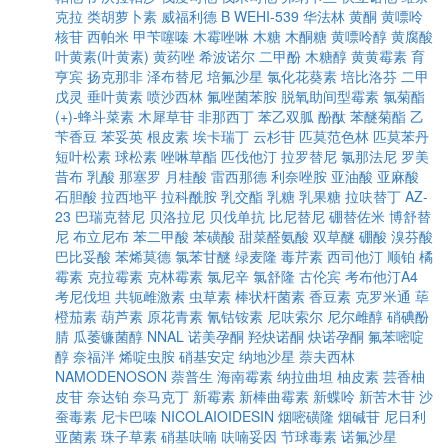
克拉
类胡萝卜素
威福利德 B
WEHI-539
华法林
黄酮
黄嘌呤
核苷
西帕米
甲苄噻嗪
木霉唑啉
木糖
木酮糖
黄嘌呤醇
黄腐酸
叶黄素(叶黄素)
黄药唑
希波诺尔
二甲酚
木糖醇
黄黄霉素
育
亨宾
扬克那非
泽布替尼
培氟沙星
氯化花葵素
培比洛芬
二甲
戊灵
垂叶黄素
喷沙西林
氟唑菌苯胺
脱氧助间型霉素
氯菊酯
(+)-蜂斗菜素
木犀草苷
非那西丁
苯乙双胍
酚酞
苯醚菊酯
乙
苄香豆
苯妥英
根皮素
埃卡瑞丁
云杉苷
匹莫范色林
匹莫苯丹
短叶松素
球松素
唑啉草酯
匹伐他汀
拉罗替尼
氯那法尼
罗美
昔布
乳酸
那塞罗
月桂酸
雷西那德
利奈唑胺
亚油酸
亚麻酸
石胆酸
拉西地平
拉科酰胺
乳交酯
乳糖
乳果糖
拉呋替丁
AZ-
23
巴瑞克替尼
贝洛拉尼
贝伐单抗
比尼替尼
硼替佐米
博舒替
尼
布立尼布
苯二甲酸
苯磺酸
甜菜醛氨酸
双草醚
硼酸
溴芬酸
巴比妥酸
苯烯莫德
氯苯甘醚
绿麦隆
毒芹素
西司他汀
顺铂
橘
霉素
克拉霉素
克林霉素
氯尼辛
氯舒隆
古伦宾
考布他汀A4
考尼伐坦
共轭雌激素
虫草素
棒状杆菌素
香豆素
克罗米通
荜
橙茄素
葫芦素
原花青素
氰钴铵素
尼呋索尔
尼尔雌醇
硝碘酚
腈
瓜萎镰菌醇
NNAL
诺美孕酮
羟炔诺酮
炔诺孕酮
氟苯嘧啶
醇
奈福泮
烯啶虫胺
硝基安定
纳地沙星
萘夫西林
NAMODENOSON
萘普生
海南霉素
纳拉曲坦
柚皮素
芸香柚
皮苷
奈达铂
奈马克丁
新霉素
新棒曲霉素
新蝶呤
新苦木苷
沙
蚕毒素
尼卡巴嗪
NICOLAIOIDESIN
烟嘧磺隆
烟碱苷
尼日利
亚菌素
珠子草素
硝基呋喃
呋喃妥因
节球毒素
诺氟沙星