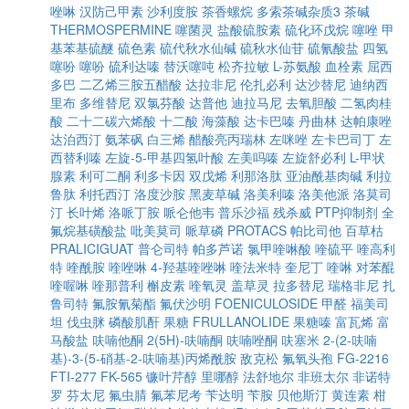
唑啉
汉防己甲素
沙利度胺
茶香螺烷
多索茶碱杂质3
茶碱
THERMOSPERMINE
噻菌灵
盐酸硫胺素
硫化环戊烷
噻唑
甲
基苯基硫醚
硫色素
硫代秋水仙碱
硫秋水仙苷
硫氰酸盐
四氢
噻吩
噻吩
硫利达嗪
替沃噻吨
松齐拉敏
L-苏氨酸
血栓素
屈西
多巴
二乙烯三胺五醋酸
达拉非尼
伦扎必利
达沙替尼
迪纳西
里布
多维替尼
双氯芬酸
达普他
迪拉马尼
去氧胆酸
二氢肉桂
酸
二十二碳六烯酸
十二酸
海藻酸
达卡巴嗪
丹曲林
达帕康唑
达泊西汀
氨苯砜
白三烯
醋酸亮丙瑞林
左咪唑
左卡巴司丁
左
西替利嗪
左旋-5-甲基四氢叶酸
左美吗嗪
左旋舒必利
L-甲状
腺素
利可二酮
利多卡因
双戊烯
利那洛肽
亚油酰基肉碱
利拉
鲁肽
利托西汀
洛度沙胺
黑麦草碱
洛美利嗪
洛美他派
洛莫司
汀
长叶烯
洛哌丁胺
哌仑他韦
普乐沙福
残杀威
PTP抑制剂
全
氟烷基磺酸盐
吡美莫司
哌草磷
PROTACS
帕比司他
百草枯
PRALICIGUAT
普仑司特
帕多芦诺
氯甲喹啉酸
喹硫平
喹高利
特
喹酰胺
喹唑啉
4-羟基喹唑啉
喹法米特
奎尼丁
喹啉
对苯醌
喹喔啉
喹那普利
槲皮素
喹氧灵
盖草灵
拉多替尼
瑞格非尼
扎
鲁司特
氟胺氰菊酯
氟伏沙明
FOENICULOSIDE
甲醛
福美司
坦
伐虫脒
磷酸肌酐
果糖
FRULLANOLIDE
果糖嗪
富瓦烯
富
马酸盐
呋喃他酮
2(5H)-呋喃酮
呋喃唑酮
呋塞米
2-(2-呋喃
基)-3-(5-硝基-2-呋喃基)丙烯酰胺
敌克松
氟氧头孢
FG-2216
FTI-277
FK-565
镰叶芹醇
里哪醇
法舒地尔
非班太尔
非诺特
罗
芬太尼
氟虫腈
氟苯尼考
苄达明
苄胺
贝他斯汀
黄连素
柑