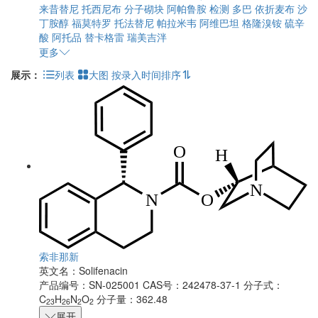
来昔替尼
托西尼布
分子砌块
阿帕鲁胺
检测
多巴
依折麦布
沙
丁胺醇
福莫特罗
托法替尼
帕拉米韦
阿维巴坦
格隆溴铵
硫辛
酸
阿托品
替卡格雷
瑞美吉泮
更多
展示：
列表
大图
按录入时间排序
索非那新
英文名：
Solifenacin
产品编号：SN-025001
CAS号：242478-37-1
分子式：
C
H
N
O
分子量：362.48
23
26
2
2
展开