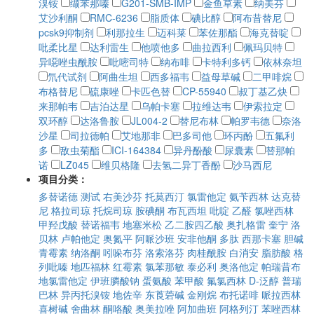
溴铵
缬苯那嗪
G201-SMB-IMP
金鱼草素
纳美芬
艾沙利酮
RMC-6236
脂质体
碘比醇
阿布昔替尼
pcsk9抑制剂
利那拉生
迈科莱
苯佐那酯
海克替啶
吡柔比星
达利雷生
他喷他多
曲拉西利
佩玛贝特
异噁唑虫酰胺
吡嘧司特
纳布啡
卡特利多钙
依林奈坦
氘代试剂
阿曲生坦
西多福韦
益母草碱
二甲啡烷
布格替尼
硫康唑
卡匹色替
CP-55940
叔丁基乙炔
来那帕韦
吉泊达星
乌帕卡塞
拉维达韦
伊索拉定
双环醇
达洛鲁胺
JL004-2
替尼布林
帕罗韦德
奈洛
沙星
司拉德帕
艾地那非
巴多司他
环丙酚
五氟利
多
敌虫菊酯
ICI-164384
异丹酚酸
尿囊素
替那帕
诺
LZ045
维贝格隆
去氢二异丁香酚
沙马西尼
项目分类：
多替诺德
测试
右美沙芬
托莫西汀
氯雷他定
氨苄西林
达克替
尼
格拉司琼
托烷司琼
胺碘酮
布瓦西坦
吡啶
乙醛
氯唑西林
甲羟戊酸
替诺福韦
地塞米松
乙二胺四乙酸
奥扎格雷
奎宁
洛
贝林
卢帕他定
奥氮平
阿哌沙班
安非他酮
多肽
西那卡塞
胆碱
青霉素
纳洛酮
吲哚布芬
洛索洛芬
肉桂酰胺
白消安
脂肪酸
格
列吡嗪
地匹福林
红霉素
氯苯那敏
泰必利
奥洛他定
帕瑞昔布
地氯雷他定
伊班膦酸钠
蛋氨酸
苯甲酸
氟氯西林
D-泛醇
普瑞
巴林
异丙托溴铵
地佐辛
东莨菪碱
金刚烷
布托诺啡
哌拉西林
喜树碱
舍曲林
酮咯酸
奥美拉唑
阿加曲班
阿格列汀
苯唑西林