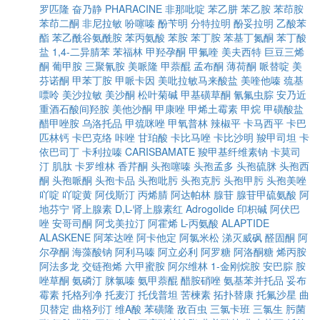
罗匹隆
奋乃静
PHARACINE
非那吡啶
苯乙肼
苯乙胺
苯茚胺
苯茚二酮
非尼拉敏
吩噻嗪
酚苄明
分特拉明
酚妥拉明
乙酸苯
酯
苯乙酰谷氨酰胺
苯丙氨酸
苯胺
苯丁胺
苯基丁氮酮
苯丁酸
盐
1,4-二异腈苯
苯福林
甲羟孕酮
甲氟喹
美夫西特
巨豆三烯
酮
葡甲胺
三聚氰胺
美哌隆
甲萘醌
孟布酮
薄荷酮
哌替啶
美
芬诺酮
甲苯丁胺
甲哌卡因
美吡拉敏马来酸盐
美喹他嗪
巯基
嘌呤
美沙拉敏
美沙酮
松叶菊碱
甲基磺草酮
氰氟虫腙
安乃近
重酒石酸间羟胺
美他沙酮
甲康唑
甲烯土霉素
甲烷
甲磺酸盐
醋甲唑胺
乌洛托品
甲巯咪唑
甲氧普林
辣椒平
卡马西平
卡巴
匹林钙
卡巴克络
咔唑
甘珀酸
卡比马唑
卡比沙明
羧甲司坦
卡
依巴司丁
卡利拉嗪
CARISBAMATE
羧甲基纤维素钠
卡莫司
汀
肌肽
卡罗维林
香芹酮
头孢噻嗪
头孢孟多
头孢硫脒
头孢西
酮
头孢哌酮
头孢卡品
头孢吡肟
头孢克肟
头孢甲肟
头孢美唑
吖啶
吖啶黄
阿伐斯汀
丙烯腈
阿达帕林
腺苷
腺苷甲硫氨酸
阿
地芬宁
肾上腺素
D,L-肾上腺素红
Adrogolide
印枳碱
阿伏巴
唑
安哥司酮
阿戈美拉汀
阿霍烯
L-丙氨酸
ALAPTIDE
ALASKENE
阿苯达唑
阿卡他定
阿氯米松
涕灭威砜
醛固酮
阿
尔孕酮
海藻酸钠
阿利马嗪
阿立必利
阿罗糖
阿洛酮糖
烯丙胺
阿法多龙
交链孢烯
六甲蜜胺
阿尔维林
1-金刚烷胺
安巴腙
胺
唑草酮
氨磷汀
脒氯嗪
氨甲萘醌
醋胺硝唑
氨基苯并托品
妥布
霉素
托格列净
托麦汀
托伐普坦
苦楝素
拓扑替康
托氟沙星
曲
贝替定
曲格列汀
维A酸
苯磺隆
敌百虫
三氯卡班
三氯生
肟菌