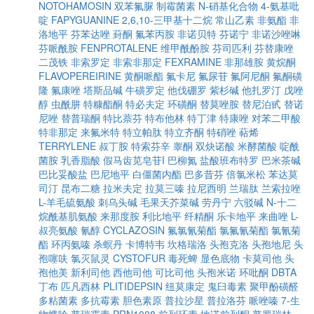
NOTOHAMOSIN
双苯氟脲
制霉菌素
N-硝基化合物
4-氨基吡
啶
FAPYGUANINE
2,6,10-三甲基十二烷
常山乙素
非氨酯
非
洛地平
芬苯达唑
葑酮
氟苯丙胺
非诺贝特
芬诺宁
非诺沙唑啉
芬哌酰胺
FENPROTALENE
维甲酰酚胺
芬司匹利
芬替康唑
二茂铁
非索罗定
非索非那定
FEXRAMINE
非那雄胺
黄烷酮
FLAVOPEREIRINE
黄酮哌酯
氟卡尼
氟尿苷
氟阿尼酮
氟酮磺
隆
氟康唑
塔斯品碱
牛磺罗定
他伐硼罗
紫杉碱
他扎罗汀
戊唑
醇
虫酰肼
特糠酯酮
特必夫定
环磺酮
替莫唑胺
替尼泊甙
替诺
尼唑
替普瑞酮
特比萘芬
特布他林
特丁津
特康唑
对苯二甲酸
特非那定
来氟米特
特立帕肽
特立齐酮
特硝唑
萜烯
TERRYLENE
叔丁胺
特索芬辛
睾酮
双炔诺酸
米酵菌酸
啶酰
菌胺
乳香脂酸
假马齿苋皂苷I
巴柳氮
盐酸班布特罗
巴米茶碱
巴比妥酸盐
巴尼地平
白僵菌内酯
巴多昔芬
倍氯米松
苯达莫
司汀
昆布二糖
拉米夫定
拉莫三嗪
拉尼西明
兰瑞肽
兰索拉唑
L-羊毛硫氨酸
刺乌头碱
毛果天芥菜碱
劳丹宁
六驳碱
N-十二
烷酰基肌氨酸
来那度胺
利比地平
纤精酮
乐卡地平
来曲唑
L-
叔亮氨酸
氰醇
CYCLAZOSIN
氟氯氰菊酯
氯氟氰菊酯
氯氰菊
酯
环丙氨嗪
杀螟丹
卡博特韦
坎格瑞洛
头孢克洛
头孢地尼
头
孢噻呋
氯灭鼠灵
CYSTOFUR
毒死蜱
显色底物
卡莫司他
头
孢他美
新利司他
西他司他
可比司他
头孢米诺
环吡酮
DBTA
丁布
匹凡西林
PLITIDEPSIN
纽莫康定
鬼臼毒素
聚甲酚磺醛
多粘菌素
多抗霉素
胆色素原
普拉沙星
普拉洛芬
哌唑嗪
7-生