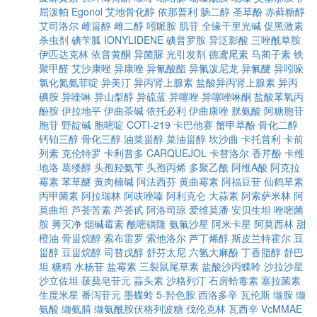
屈泼帕
Egonol
艾地骨化醇
依那普利
肠二醇
圣草酚
赤藓糖醇
艾司洛尔
雌甾醇
雌二醇
吲哌胺
肌苷
全缘干里光碱
促黑激素
杀虫剂
碘苄胍
IONYLIDENE
碘普罗胺
异泛影酸
三唑酰草胺
伊匹达克林
依普黄酮
异菌脲
光引发剂
德鸢尾素
马蔺子素
铁
聚甲醛
艾沙康唑
异康唑
异氰酸酯
异氟泼尼龙
异氟醚
异吲哚
氯化氮氨菲啶
异美汀
异丙肾上腺素
盐酸异丙肾上腺素
异丙
碘胺
异喹啉
异山梨醇
异硫蓝
异噻唑
异噻唑啉酮
盐酸苯氧丙
酚胺
伊拉地平
伊曲茶碱
依托必利
伊曲康唑
胱氨酸
阿糖胞苷
胞苷
野靛碱
胞嘧啶
COTI-219
卡巴他赛
蟹甲草酚
骨化二醇
钙铂三醇
骨化三醇
油菜甾醇
菜油甾醇
坎沙曲
卡托普利
卡前
列素
克伦特罗
卡利普多
CARQUEJOL
卡替洛尔
香芹酚
卡维
地洛
葛缕醇
头孢羟氨苄
头孢丙烯
多聚乙酰
阿维A酸
阿克拉
霉素
苯草醚
黄肉楠碱
阿法西芬
黄曲霉素
阿福豆苷
仙鹤草素
丙甲菌素
阿拉瑞林
阿呋唑嗪
阿利克仑
大蒜素
阿索萨米林
阿
莫曲坦
芦荟苦素
芦荟甙
阿洛司琼
爱维莫潘
安贝生坦
唑嘧菌
胺
莠灭净
烟碱霉素
酰嘧磺隆
氨氟沙星
阿米卡星
阿莫西林
甜
橙油
骨甾烷醇
索布雷罗
索他洛尔
芦丁烯醇
斯皮兰特霍尔
豆
甾醇
豆甾烷醇
司替戊醇
舒芬太尼
六氢大麻酚
丁香脂醇
舒巴
坦
糖精
水杨苷
盐霉素
三裂鼠尾草素
盐酸沙丙蝶呤
沙拉沙星
沙立佐坦
菝葜皂苷元
蒜头素
沙格列汀
石房蛤毒素
塞拉菌素
生度米星
番泻苷元
墨蝶蛉
5-羟色胺
西洛多辛
瓦伦斯
缬胺
缬
氨酸
缬氨腈
缬氨酰胺伏格列波糖
伐伦克林
瓦西辛
VcMMAE