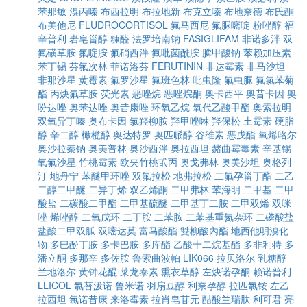
苯那敏
溴丙嗪
布西拉明
布拉地新
布克立嗪
布地奈德
布氏酮
布美他尼
FLUDROCORTISOL
氟马西尼
氟脲嘧啶
粉唑醇
福
辛普利
岩皂甾醇
糠醛
法罗培南钠
FASIGLIFAM
非诺多泮
双
氟磺草胺
氟啶胺
氟硝西泮
氟吡菌酰胺
膦甲酸钠
苯赖加压素
苯丁锡
芬氟次林
菲诺洛芬
FERUTININ
非达霉素
非马沙坦
非那沙星
黄霉素
氟罗沙星
氟班色林
吡虫隆
氟虫脲
氟氯苯菊
酯
丙炔氟草胺
荧光素
恶唑烷
恶唑烷酮
奥卡西平
奥昔卡因
奥
吩达唑
奥苯达唑
奥昔康唑
环氧乙烷
氧代乙酸甲酯
奥索拉明
双氧异丁嗪
奥布卡因
氯羟柳胺
羟甲唑啉
羟保松
土霉素
硬脂
醇
辛二醇
橄榄醇
奥达特罗
奥匹哌醇
谷维素
恶戊酯
氧烯咯尔
奥沙拉秦钠
奥美普林
奥沙西泮
奥拉西坦
赭曲霉毒素
辛基锡
氧氟沙星
竹桃霉素
欧夹竹桃甙丙
奥戈弗林
奥美沙坦
奥格列
汀
地丹宁
苯醚甲环唑
双氟拉松
地弗拉松
二氟孕甾丁酯
二乙
二醇二甲醚
二异丁烯
双乙烯酮
二甲弗林
苯海明
二甲基
二甲
酸盐
二碳酸二甲酯
二甲基硫醚
二甲基丁二胺
二甲双烯
双咪
唑
烯唑醇
二氧戊环
二丁胺
二苯胺
二苯基重氮杂环
二磷酸盐
盐酸二甲双胍
双嘧达莫
富马酸酯
雙柳酸內酯
地西他明溴化
物
多巴酚丁胺
多卡巴胺
多库酯
乙酸十二烷基酯
多非利特
多
潘立酮
多那辛
多佐胺
鲁索曲波帕
LIK066
拉贝洛尔
乳糖醇
兰地洛尔
黄钟花醌
莱龙泰素
熏衣草醇
左炔诺孕酮
赖诺普利
LLICOL
氯替泼诺
鲁米诺
羽扇豆醇
利奈孕醇
拉匹氯铵
左乙
拉西坦
氯诺昔康
来洛霉素
拉肖皂苷元
醋酸兰瑞肽
利可君
亮