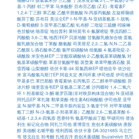
辅酶Q10
脱氯氯米芬
三乙酸
丁溴东莨菪碱
2-(二甲氨基)-2-甲
基-1-丙醇
邻二甲苯
马来酸酐
芬布芬乙酯
(Z,E) -青霉素F
1,2,4-丁三醇
苯乙酸
乙酰半胱氨酸
N-丙基丙氨酸
左旋樟脑磺
酸异丁酯
芬布芬
美法仑EP
1-N-甲基-N-亚硝基氨基-1-脱氧-
D-葡萄糖醇
3-亚甲基己酸乙酯
钆布醇
二吡啶三硫醚
吲哚啉
色甘酸钠
咯萘啶
地拉普利
莱特莫韦
6-氟脲嘧啶
季戊四醇二
丙酸酯
3,6-二氧
地西泮EP
贝派地酸
甘氨酸乳糖加合物
蛋氨
酸乳糖加合物
丁苯酞
酪氨酸
司美替尼
2,2-二氯-N,N-二乙基
乙酰胺
L-酒石酸单乙酯
氯甲烷磺酸钠
组氨酸
4-氨基吡啶-2-
磺酰胺
米安色林EP
二甘酯双磷酸钠
2-乙酰氨基苯磺酰氯
对
氨基苯磺酸甲酯
苯基甘氨酸甲酯
斑蝥素
单苯甲酰酒石酸
莫
雷西嗪
山梨糖醇
依伏卡塞-d4
双氯西林EP
喷他佐辛
依沙佐
米
富马酸氯马斯汀EP
阿兹夫定
奥玛环素
伊司他星
伊司他星
甲基多巴
苯巴那酯
青霉素钠
右丙氧芬
乙二醇单甲磺酸酯
异
冰片醇
缬更昔洛韦EP
亚氨基二苯乙烯
沙丙蝶呤
1,4-二氧六
环
1-羟基哌啶-3-酮
哌罗匹隆(非对映异构体混合物)
N-亚硝基
阿托品EP
苯扎隆
鹅掌菜酚
维生素A棕榈酸酯
伊司他星
亚甲
蓝
N-羧甲基-N,N-二甲基辛胺内翁盐
3-氯奎宁环
对甲苯磺酸
氨丁三醇
N-(3-氨基-2-羟基苯基）乙酰胺
2,6-二氨基苯酚
6-
硝基-1,2,3,4-四氢萘
恩赛特韦
氨基甲酸叔丁酯
甲磺司特
替洛
利生
标记化合物
阿扎兰司他
莱博雷生
愈创木薁磺酸钠
庚胺
醇
美雄酮
右哌甲酯
维利西呱
依伏卡塞
DA-302168S
马立巴
韦
替戈拉生
羟考酮
扎维吉泮
愈创木薁磺酸
Ibuzatrelvir
氘可