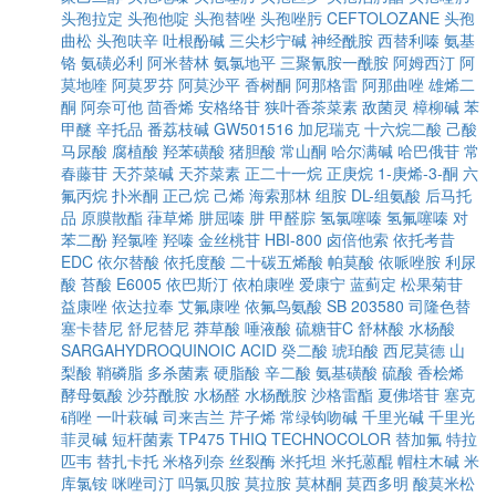
头孢拉定
头孢他啶
头孢替唑
头孢唑肟
CEFTOLOZANE
头孢
曲松
头孢呋辛
吐根酚碱
三尖杉宁碱
神经酰胺
西替利嗪
氨基
铬
氨磺必利
阿米替林
氨氯地平
三聚氰胺一酰胺
阿姆西汀
阿
莫地喹
阿莫罗芬
阿莫沙平
香树酮
阿那格雷
阿那曲唑
雄烯二
酮
阿奈可他
茴香烯
安格络苷
狭叶香茶菜素
敌菌灵
樟柳碱
苯
甲醚
辛托品
番荔枝碱
GW501516
加尼瑞克
十六烷二酸
己酸
马尿酸
腐植酸
羟苯磺酸
猪胆酸
常山酮
哈尔满碱
哈巴俄苷
常
春藤苷
天芥菜碱
天芥菜素
正二十一烷
正庚烷
1-庚烯-3-酮
六
氟丙烷
扑米酮
正己烷
己烯
海索那林
组胺
DL-组氨酸
后马托
品
原膜散酯
葎草烯
肼屈嗪
肼
甲醛腙
氢氯噻嗪
氢氟噻嗪
对
苯二酚
羟氯喹
羟嗪
金丝桃苷
HBI-800
卤倍他索
依托考昔
EDC
依尔替酸
依托度酸
二十碳五烯酸
帕莫酸
依哌唑胺
利尿
酸
苔酸
E6005
依巴斯汀
依柏康唑
爱康宁
蓝蓟定
松果菊苷
益康唑
依达拉奉
艾氟康唑
依氟鸟氨酸
SB 203580
司隆色替
塞卡替尼
舒尼替尼
莽草酸
唾液酸
硫糖苷C
舒林酸
水杨酸
SARGAHYDROQUINOIC ACID
癸二酸
琥珀酸
西尼莫德
山
梨酸
鞘磷脂
多杀菌素
硬脂酸
辛二酸
氨基磺酸
硫酸
香桧烯
酵母氨酸
沙芬酰胺
水杨醛
水杨酰胺
沙格雷酯
夏佛塔苷
塞克
硝唑
一叶萩碱
司来吉兰
芹子烯
常绿钩吻碱
千里光碱
千里光
菲灵碱
短杆菌素
TP475
THIQ
TECHNOCOLOR
替加氟
特拉
匹韦
替扎卡托
米格列奈
丝裂酶
米托坦
米托蒽醌
帽柱木碱
米
库氯铵
咪唑司汀
吗氯贝胺
莫拉胺
莫林酮
莫西多明
酸莫米松