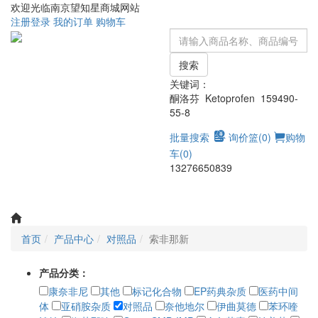
欢迎光临南京望知星商城网站
注册
登录
我的订单
购物车
搜索
关键词：
酮洛芬 Ketoprofen 159490-
55-8
批量搜索
询价篮(
0
)
购物
车(
0
)
13276650839
Toggle
navigati
首页
产品中心
对照品
索非那新
产品分类：
康奈非尼
其他
标记化合物
EP药典杂质
医药中间
体
亚硝胺杂质
对照品
奈他地尔
伊曲莫德
苯环喹