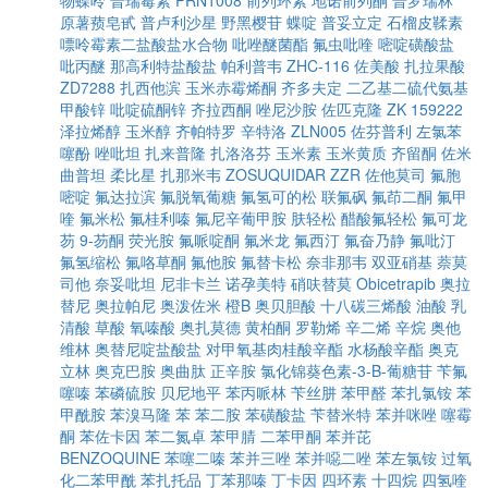
物蝶呤
普瑞霉素
PRN1008
前列环素
地诺前列酮
普罗瑞林
原薯蓣皂甙
普卢利沙星
野黑樱苷
蝶啶
普妥立定
石榴皮鞣素
嘌呤霉素二盐酸盐水合物
吡唑醚菌酯
氟虫吡喹
嘧啶磺酸盐
吡丙醚
那高利特盐酸盐
帕利普韦
ZHC-116
佐美酸
扎拉果酸
ZD7288
扎西他滨
玉米赤霉烯酮
齐多夫定
二乙基二硫代氨基
甲酸锌
吡啶硫酮锌
齐拉西酮
唑尼沙胺
佐匹克隆
ZK 159222
泽拉烯醇
玉米醇
齐帕特罗
辛特洛
ZLN005
佐芬普利
左氯苯
噻酚
唑吡坦
扎来普隆
扎洛洛芬
玉米素
玉米黄质
齐留酮
佐米
曲普坦
柔比星
扎那米韦
ZOSUQUIDAR
ZZR
佐他莫司
氟胞
嘧啶
氟达拉滨
氟脱氧葡糖
氟氢可的松
联氟砜
氟茚二酮
氟甲
喹
氟米松
氟桂利嗪
氟尼辛葡甲胺
肤轻松
醋酸氟轻松
氟可龙
芴
9-芴酮
荧光胺
氟哌啶酮
氟米龙
氟西汀
氟奋乃静
氟吡汀
氟氢缩松
氟咯草酮
氟他胺
氟替卡松
奈非那韦
双亚硝基
萘莫
司他
奈妥吡坦
尼非卡兰
诺孕美特
硝呋替莫
Obicetrapib
奥拉
替尼
奥拉帕尼
奥泼佐米
橙B
奥贝胆酸
十八碳三烯酸
油酸
乳
清酸
草酸
氧嗪酸
奥扎莫德
黄柏酮
罗勒烯
辛二烯
辛烷
奥他
维林
奥替尼啶盐酸盐
对甲氧基肉桂酸辛酯
水杨酸辛酯
奥克
立林
奥克巴胺
奥曲肽
正辛胺
氯化锦葵色素-3-Β-葡糖苷
苄氟
噻嗪
苯磷硫胺
贝尼地平
苯丙哌林
苄丝肼
苯甲醛
苯扎氯铵
苯
甲酰胺
苯溴马隆
苯
苯二胺
苯磺酸盐
苄替米特
苯并咪唑
噻霉
酮
苯佐卡因
苯二氮卓
苯甲腈
二苯甲酮
苯并芘
BENZOQUINE
苯噻二嗪
苯并三唑
苯并噁二唑
苯左氯铵
过氧
化二苯甲酰
苯扎托品
丁苯那嗪
丁卡因
四环素
十四烷
四氢喹