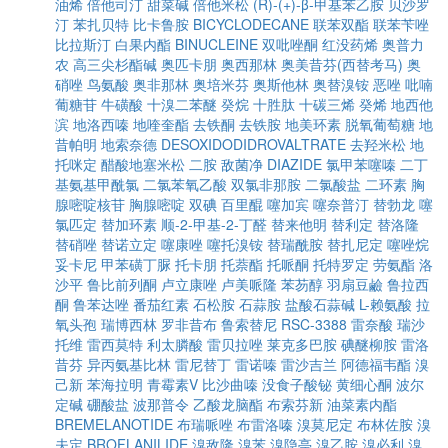
油烯
倍他司汀
甜菜碱
倍他米松
(R)-(+)-β-甲基苯乙胺
贝沙罗
汀
苯扎贝特
比卡鲁胺
BICYCLODECANE
联苯双酯
联苯苄唑
比拉斯汀
白果内酯
BINUCLEINE
双吡唑酮
红没药烯
奥普力
农
高三尖杉酯碱
奥匹卡朋
奥西那林
奥美昔芬(西替考马)
奥
硝唑
鸟氨酸
奥非那林
奥培米芬
奥斯他林
奥替溴铵
恶唑
吡喃
葡糖苷
牛磺酸
十溴二苯醚
癸烷
十胜肽
十碳三烯
癸烯
地西他
滨
地洛西嗪
地喹奎酯
去铁酮
去铁胺
地美环素
脱氧葡萄糖
地
昔帕明
地索奈德
DESOXIDODIDROVALTRATE
去羟米松
地
托咪定
醋酸地塞米松
二胺
敌菌净
DIAZIDE
氯甲苯噻嗪
二丁
基氨基甲酰氯
二氯苯氧乙酸
双氯非那胺
二氯酸盐
二环素
胸
腺嘧啶核苷
胸腺嘧啶
双碘
百里醌
噻加宾
噻奈普汀
替勃龙
噻
氯匹定
替加环素
顺-2-甲基-2-丁醛
替来他明
替利定
替洛隆
替硝唑
替诺立定
噻康唑
噻托溴铵
替瑞酰胺
替扎尼定
噻唑烷
妥卡尼
甲苯磺丁脲
托卡朋
托萘酯
托哌酮
托特罗定
劳氨酯
洛
沙平
鲁比前列酮
卢立康唑
卢美哌隆
苯芴醇
羽扇豆鹼
鲁拉西
酮
鲁苯达唑
番茄红素
石松胺
石蒜胺
盐酸石蒜碱
L-赖氨酸
拉
氧头孢
瑞博西林
罗非昔布
鲁索替尼
RSC-3388
雷奈酸
瑞沙
托维
雷西莫特
利太膦酸
雷贝拉唑
莱克多巴胺
碘醚柳胺
雷洛
昔芬
异丙氨基比林
雷尼替丁
雷诺嗪
雷沙吉兰
阿德福韦酯
溴
己新
苯海拉明
青霉素V
比沙曲嗪
没食子酸铋
黄细心酮
波尔
定碱
硼酸盐
波那普令
乙酸龙脑酯
布索芬新
油菜素内酯
BREMELANOTIDE
布瑞哌唑
布雷洛嗪
溴莫尼定
布林佐胺
溴
夫定
BROFLANILIDE
溴敌隆
溴苯
溴隐亭
溴乙胺
溴必利
溴