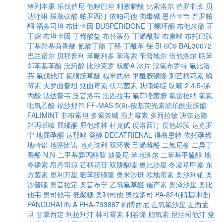
格列本脲
乐伐替尼
他唑巴坦
利塞膦酸
比索洛尔
替罗非班
贝
达喹啉
樟脑磺酸
帕罗西汀
依帕司他
肉毒碱
恩替卡韦
普罗帕
酮
福多司坦
布比卡因
BUSPERIDONE
丁螺环酮
布他米酯
正
丁烷
布坦卡因
丁烯酸盐
布替萘芬
丁烯酰胺
布康唑
布托巴胺
丁基羟基茴香醚
氰酸丁酯
丁醛
丁酰苯
铋
BI-6C9
BAL30072
巴兰诺尔
贝那普利
苯哌利多
苯海索
苄普地尔
倍他洛尔
联苯
邻苯基苯酚
没药醇
比沙克罗
双酚A
冰片
溴氯布罗特
氟比洛
芬
氟伐他汀
氟磺胺草醚
福米西林
甲酰胺磺隆
刺芒柄花素
磷
霉素
夫罗曲普坦
烟曲霉素
伏马菌素
呋喃烯啶
呋喃
2,4,5-涕
丙酸
法达普韦
泛昔洛韦
法匹拉韦
氟茚唑菌胺
氟雷拉纳
氯氟
吡氧乙酸
福沙那伟
FF-MAS
5(6)-羧基荧光素琥珀酰亚胺酯
FALIMINT
非布索坦
多索茶碱
强力霉素
多西拉敏
决奈达隆
羟丙哌嗪
屈螺酮
屈他维林
杜克甙
度洛西汀
度他雄胺
达克罗
宁
地屈孕酮
达那唑
癸醇
DECATRIENAL
得曲恩特
依托孕烯
地特诺
地塞比诺
地克珠利
双环素
己烯雌酚
二氟尼柳
二异丁
香酚
N,N-二甲基异丙醇胺
迪曼尼
苯地洛尔
二苯基甲硫醇
地
夸磷索
昂丹司琼
芒柄花苷
双肼酞嗪
奥比沙星
冬凌草甲素
东
方菌素
奥利万星
嘧苯胺磺隆
奥米沙班
欧地霉素
奥沙利铂
奥
沙普嗪
奥昔拉定
奥昔布宁
乙氧氟草醚
催产素
奥泽沙星
奥比
他韦
奥司他韦
低聚糖
奥利司他
奥拉多司
PA-824(硝基咪唑)
PANDURATIN A
PHA-793887
帕博西尼
左氧氟沙星
左西孟
旦
甘草西定
利拉利汀
林可霉素
利谷隆
脂氧素
尼泊司他汀
党