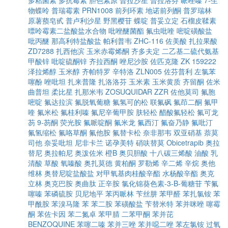
多粘菌素
多抗霉素
胆色素原
普拉沙星
普拉洛芬
哌唑嗪
7-生
物蝶呤
普瑞霉素
PRN1008
前列环素
地诺前列酮
普罗瑞林
原薯蓣皂甙
普卢利沙星
野黑樱苷
蝶啶
普妥立定
石榴皮鞣素
嘌呤霉素二盐酸盐水合物
吡唑醚菌酯
氟虫吡喹
嘧啶磺酸盐
吡丙醚
那高利特盐酸盐
帕利普韦
ZHC-116
佐美酸
扎拉果酸
ZD7288
扎西他滨
玉米赤霉烯酮
齐多夫定
二乙基二硫代氨基
甲酸锌
吡啶硫酮锌
齐拉西酮
唑尼沙胺
佐匹克隆
ZK 159222
泽拉烯醇
玉米醇
齐帕特罗
辛特洛
ZLN005
佐芬普利
左氯苯
噻酚
唑吡坦
扎来普隆
扎洛洛芬
玉米素
玉米黄质
齐留酮
佐米
曲普坦
柔比星
扎那米韦
ZOSUQUIDAR
ZZR
佐他莫司
氟胞
嘧啶
氟达拉滨
氟脱氧葡糖
氟氢可的松
联氟砜
氟茚二酮
氟甲
喹
氟米松
氟桂利嗪
氟尼辛葡甲胺
肤轻松
醋酸氟轻松
氟可龙
芴
9-芴酮
荧光胺
氟哌啶酮
氟米龙
氟西汀
氟奋乃静
氟吡汀
氟氢缩松
氟咯草酮
氟他胺
氟替卡松
奈非那韦
双亚硝基
萘莫
司他
奈妥吡坦
尼非卡兰
诺孕美特
硝呋替莫
Obicetrapib
奥拉
替尼
奥拉帕尼
奥泼佐米
橙B
奥贝胆酸
十八碳三烯酸
油酸
乳
清酸
草酸
氧嗪酸
奥扎莫德
黄柏酮
罗勒烯
辛二烯
辛烷
奥他
维林
奥替尼啶盐酸盐
对甲氧基肉桂酸辛酯
水杨酸辛酯
奥克
立林
奥克巴胺
奥曲肽
正辛胺
氯化锦葵色素-3-Β-葡糖苷
苄氟
噻嗪
苯磷硫胺
贝尼地平
苯丙哌林
苄丝肼
苯甲醛
苯扎氯铵
苯
甲酰胺
苯溴马隆
苯
苯二胺
苯磺酸盐
苄替米特
苯并咪唑
噻霉
酮
苯佐卡因
苯二氮卓
苯甲腈
二苯甲酮
苯并芘
BENZOQUINE
苯噻二嗪
苯并三唑
苯并噁二唑
苯左氯铵
过氧