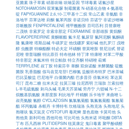
亚菌素
珠子草素
硝基呋喃
呋喃妥因
节球毒素
诺氟沙星
NOTOHAMOSIN
双苯氟脲
制霉菌素
N-硝基化合物
4-氨基吡
啶
FAPYGUANINE
2,6,10-三甲基十二烷
常山乙素
非氨酯
非
洛地平
芬苯达唑
葑酮
氟苯丙胺
非诺贝特
芬诺宁
非诺沙唑啉
芬哌酰胺
FENPROTALENE
维甲酰酚胺
芬司匹利
芬替康唑
二茂铁
非索罗定
非索非那定
FEXRAMINE
非那雄胺
黄烷酮
FLAVOPEREIRINE
黄酮哌酯
氟卡尼
氟尿苷
氟阿尼酮
氟酮磺
隆
氟康唑
塔斯品碱
牛磺罗定
他伐硼罗
紫杉碱
他扎罗汀
戊唑
醇
虫酰肼
特糠酯酮
特必夫定
环磺酮
替莫唑胺
替尼泊甙
替诺
尼唑
替普瑞酮
特比萘芬
特布他林
特丁津
特康唑
对苯二甲酸
特非那定
来氟米特
特立帕肽
特立齐酮
特硝唑
萜烯
TERRYLENE
叔丁胺
特索芬辛
睾酮
双炔诺酸
米酵菌酸
啶酰
菌胺
乳香脂酸
假马齿苋皂苷I
巴柳氮
盐酸班布特罗
巴米茶碱
巴比妥酸盐
巴尼地平
白僵菌内酯
巴多昔芬
倍氯米松
苯达莫
司汀
昆布二糖
拉米夫定
拉莫三嗪
拉尼西明
兰瑞肽
兰索拉唑
L-羊毛硫氨酸
刺乌头碱
毛果天芥菜碱
劳丹宁
六驳碱
N-十二
烷酰基肌氨酸
来那度胺
利比地平
纤精酮
乐卡地平
来曲唑
L-
叔亮氨酸
氰醇
CYCLAZOSIN
氟氯氰菊酯
氯氟氰菊酯
氯氰菊
酯
环丙氨嗪
杀螟丹
卡博特韦
坎格瑞洛
头孢克洛
头孢地尼
头
孢噻呋
氯灭鼠灵
CYSTOFUR
毒死蜱
显色底物
卡莫司他
头
孢他美
新利司他
西他司他
可比司他
头孢米诺
环吡酮
DBTA
丁布
匹凡西林
PLITIDEPSIN
纽莫康定
鬼臼毒素
聚甲酚磺醛