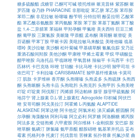
糖多硫酸酯
戊糖苷
己酮可可碱
喷托维林
哌克昔林
紫苏酮
哌
罗匹隆
奋乃静
PHARACINE
非那吡啶
苯乙肼
苯乙胺
苯茚胺
苯茚二酮
非尼拉敏
吩噻嗪
酚苄明
分特拉明
酚妥拉明
乙酸苯
酯
苯乙酰谷氨酰胺
苯丙氨酸
苯胺
苯丁胺
苯基丁氮酮
苯丁酸
盐
1,4-二异腈苯
苯福林
甲羟孕酮
甲氟喹
美夫西特
巨豆三烯
酮
葡甲胺
三聚氰胺
美哌隆
甲萘醌
孟布酮
薄荷酮
哌替啶
美
芬诺酮
甲苯丁胺
甲哌卡因
美吡拉敏马来酸盐
美喹他嗪
巯基
嘌呤
美沙拉敏
美沙酮
松叶菊碱
甲基磺草酮
氰氟虫腙
安乃近
重酒石酸间羟胺
美他沙酮
甲康唑
甲烯土霉素
甲烷
甲磺酸盐
醋甲唑胺
乌洛托品
甲巯咪唑
甲氧普林
辣椒平
卡马西平
卡巴
匹林钙
卡巴克络
咔唑
甘珀酸
卡比马唑
卡比沙明
羧甲司坦
卡
依巴司丁
卡利拉嗪
CARISBAMATE
羧甲基纤维素钠
卡莫司
汀
肌肽
卡罗维林
香芹酮
头孢噻嗪
头孢孟多
头孢硫脒
头孢西
酮
头孢哌酮
头孢卡品
头孢吡肟
头孢克肟
头孢甲肟
头孢美唑
吖啶
吖啶黄
阿伐斯汀
丙烯腈
阿达帕林
腺苷
腺苷甲硫氨酸
阿
地芬宁
肾上腺素
D,L-肾上腺素红
Adrogolide
印枳碱
阿伏巴
唑
安哥司酮
阿戈美拉汀
阿霍烯
L-丙氨酸
ALAPTIDE
ALASKENE
阿苯达唑
阿卡他定
阿氯米松
涕灭威砜
醛固酮
阿
尔孕酮
海藻酸钠
阿利马嗪
阿立必利
阿罗糖
阿洛酮糖
烯丙胺
阿法多龙
交链孢烯
六甲蜜胺
阿尔维林
1-金刚烷胺
安巴腙
胺
唑草酮
氨磷汀
脒氯嗪
氨甲萘醌
醋胺硝唑
氨基苯并托品
妥布
霉素
托格列净
托麦汀
托伐普坦
苦楝素
拓扑替康
托氟沙星
曲