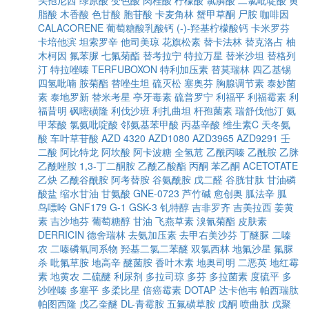
头孢尼西
绿原酸
变色酸
肉桂酸
柠檬酸
氯膦酸
二氯吡啶酸
黄
脂酸
木香酸
色甘酸
胞苷酸
卡麦角林
蟹甲草酮
尸胺
咖啡因
CALACORENE
葡萄糖酸乳酸钙
(-)-羟基柠檬酸钙
卡米罗芬
卡培他滨
坦索罗辛
他司美琼
花旗松素
替卡法林
替克洛占
柚
木柯因
氟苯脲
七氟菊酯
替考拉宁
特拉万星
替米沙坦
替格列
汀
特拉唑嗪
TERFUBOXON
特利加压素
替莫瑞林
四乙基锡
四氢吡喃
胺菊酯
替唑生坦
硫灭松
塞奥芬
胸腺调节素
泰妙菌
素
泰地罗新
替米考星
亭牙毒素
硫普罗宁
利福平
利福霉素
利
福昔明
砜嘧磺隆
利伐沙班
利扎曲坦
杆孢菌素
瑞舒伐他汀
氨
甲苯酸
氯氨吡啶酸
邻氨基苯甲酸
丙基辛酸
维生素C
天冬氨
酸
车叶草苷酸
AZD 4320
AZD1080
AZD3965
AZD9291
壬
二酸
阿比特龙
阿坎酸
阿卡波糖
全氢苊
乙酰丙嗪
乙酰胺
乙脒
乙酰唑胺
1,3-丁二酮胺
乙酰乙酸酯
丙酮
苯乙酮
ACETOTATE
乙炔
乙酰谷酰胺
阿考替胺
谷氨酰胺
戊二醛
谷胱甘肽
甘油磷
酸盐
缩水甘油
甘氨酸
GNE-0723
芦竹碱
愈创奥
胍法辛
胍
鸟嘌呤
GNF179
G-1
GSK-3
钆特醇
吉非罗齐
吉美拉西
姜黄
素
吉沙地芬
葡萄糖醇
甘油
飞燕草素
溴氰菊酯
皮肤素
DERRICIN
德舍瑞林
去氨加压素
去甲右美沙芬
丁醚脲
二嗪
农
二嗪磷氧同系物
羟基二氯二苯醚
双氯西林
地氟沙星
氟脲
杀
吡氟草胺
地高辛
醚菌胺
香叶木素
地奥司明
二恶英
地红霉
素
地黄农
二硫醚
利尿剂
多拉司琼
多芬
多拉菌素
度硫平
多
沙唑嗪
多塞平
多柔比星
倍癌霉素
DOTAP
达卡他韦
帕西瑞肽
帕图西隆
戊乙奎醚
DL-青霉胺
五氟磺草胺
戊酮
喷曲肽
戊聚