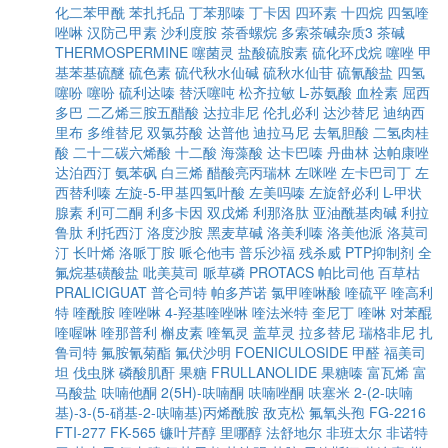
化二苯甲酰
苯扎托品
丁苯那嗪
丁卡因
四环素
十四烷
四氢喹
唑啉
汉防己甲素
沙利度胺
茶香螺烷
多索茶碱杂质3
茶碱
THERMOSPERMINE
噻菌灵
盐酸硫胺素
硫化环戊烷
噻唑
甲
基苯基硫醚
硫色素
硫代秋水仙碱
硫秋水仙苷
硫氰酸盐
四氢
噻吩
噻吩
硫利达嗪
替沃噻吨
松齐拉敏
L-苏氨酸
血栓素
屈西
多巴
二乙烯三胺五醋酸
达拉非尼
伦扎必利
达沙替尼
迪纳西
里布
多维替尼
双氯芬酸
达普他
迪拉马尼
去氧胆酸
二氢肉桂
酸
二十二碳六烯酸
十二酸
海藻酸
达卡巴嗪
丹曲林
达帕康唑
达泊西汀
氨苯砜
白三烯
醋酸亮丙瑞林
左咪唑
左卡巴司丁
左
西替利嗪
左旋-5-甲基四氢叶酸
左美吗嗪
左旋舒必利
L-甲状
腺素
利可二酮
利多卡因
双戊烯
利那洛肽
亚油酰基肉碱
利拉
鲁肽
利托西汀
洛度沙胺
黑麦草碱
洛美利嗪
洛美他派
洛莫司
汀
长叶烯
洛哌丁胺
哌仑他韦
普乐沙福
残杀威
PTP抑制剂
全
氟烷基磺酸盐
吡美莫司
哌草磷
PROTACS
帕比司他
百草枯
PRALICIGUAT
普仑司特
帕多芦诺
氯甲喹啉酸
喹硫平
喹高利
特
喹酰胺
喹唑啉
4-羟基喹唑啉
喹法米特
奎尼丁
喹啉
对苯醌
喹喔啉
喹那普利
槲皮素
喹氧灵
盖草灵
拉多替尼
瑞格非尼
扎
鲁司特
氟胺氰菊酯
氟伏沙明
FOENICULOSIDE
甲醛
福美司
坦
伐虫脒
磷酸肌酐
果糖
FRULLANOLIDE
果糖嗪
富瓦烯
富
马酸盐
呋喃他酮
2(5H)-呋喃酮
呋喃唑酮
呋塞米
2-(2-呋喃
基)-3-(5-硝基-2-呋喃基)丙烯酰胺
敌克松
氟氧头孢
FG-2216
FTI-277
FK-565
镰叶芹醇
里哪醇
法舒地尔
非班太尔
非诺特