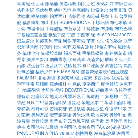
喜树碱
舍曲林
酮咯酸
奥美拉唑
阿加曲班
阿格列汀
苯唑西林
格列本脲
乐伐替尼
他唑巴坦
利塞膦酸
比索洛尔
替罗非班
贝
达喹啉
樟脑磺酸
帕罗西汀
依帕司他
肉毒碱
恩替卡韦
普罗帕
酮
福多司坦
布比卡因
BUSPERIDONE
丁螺环酮
布他米酯
正
丁烷
布坦卡因
丁烯酸盐
布替萘芬
丁烯酰胺
布康唑
布托巴胺
丁基羟基茴香醚
氰酸丁酯
丁醛
丁酰苯
铋
BI-6C9
BAL30072
巴兰诺尔
贝那普利
苯哌利多
苯海索
苄普地尔
倍他洛尔
联苯
邻苯基苯酚
没药醇
比沙克罗
双酚A
冰片
溴氯布罗特
氟比洛
芬
氟伐他汀
氟磺胺草醚
福米西林
甲酰胺磺隆
刺芒柄花素
磷
霉素
夫罗曲普坦
烟曲霉素
伏马菌素
呋喃烯啶
呋喃
2,4,5-涕
丙酸
法达普韦
泛昔洛韦
法匹拉韦
氟茚唑菌胺
氟雷拉纳
氯氟
吡氧乙酸
福沙那伟
FF-MAS
5(6)-羧基荧光素琥珀酰亚胺酯
FALIMINT
非布索坦
多索茶碱
强力霉素
多西拉敏
决奈达隆
羟丙哌嗪
屈螺酮
屈他维林
杜克甙
度洛西汀
度他雄胺
达克罗
宁
地屈孕酮
达那唑
癸醇
DECATRIENAL
得曲恩特
依托孕烯
地特诺
地塞比诺
地克珠利
双环素
己烯雌酚
二氟尼柳
二异丁
香酚
N,N-二甲基异丙醇胺
迪曼尼
苯地洛尔
二苯基甲硫醇
地
夸磷索
昂丹司琼
芒柄花苷
双肼酞嗪
奥比沙星
冬凌草甲素
东
方菌素
奥利万星
嘧苯胺磺隆
奥米沙班
欧地霉素
奥沙利铂
奥
沙普嗪
奥昔拉定
奥昔布宁
乙氧氟草醚
催产素
奥泽沙星
奥比
他韦
奥司他韦
低聚糖
奥利司他
奥拉多司
PA-824(硝基咪唑)
PANDURATIN A
PHA-793887
帕博西尼
左氧氟沙星
左西孟