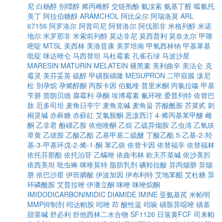
尼
白杨醇
别嘌醇
烯丙雌醇
交链孢酚
氨溴索
氨基丁醛
呱氨托
美丁
阿拉伯糖醇
ARAMCHOL
阿比朵尔
阿瑞洛莫
ARL
67156
阿罗洛尔
阿普司尼
阿替洛尔
阿伐那非
米格列醇
米诺
地尔
米罗那非
米索前列醇
莫达非尼
莫西普利
莫奈太尔
甲噻
嘧啶
MTSL
美西林
美洛昔康
美罗培南
甲氧西林钠
甲基苯基
吡啶
咪达唑仑
马西替坦
马杜霉素
孔雀石绿
马波沙星
MARESIN
MATURIN
MELATEIN
褪黑素
美利曲辛
美法仑
克
霉灵
美芬妥英
硫醇
甲磺胺磺隆
MESUPRON
二甲双胍
泼尼
松
別孕烷
孕烯醇酮
丙胺卡因
伯氨喹
普里米酮
丙氯拉嗪
甲基
苄肼
普朗贝德
腐霉利
孕酮
埃博霉素
氟环唑
爱普列特
依替巴
肽
厄多司坦
麦角日亭宁
麦角克碱
麦角甾
芥酸酰胺
芥菜甙
刺
桐灵碱
赤藓糖
赤蘚紅
艾氯胺酮
恶泼西汀
4-烯丙基苯甲醚
雌
酮
乙非君
酚磺乙胺
依他喹酮
乙烷
乙硫异烟胺
乙虫清
乙氧呋
草黄
乙琥胺
乙酸乙酯
乙基甲基二硫醚
丁酸乙酯
5-乙基-2-羟
基-3-甲基环戊-2-烯-1-酮
苯乙炔
依替卡因
依替福辛
依替福林
依托芬那酯
依托泊苷
乙螨唑
依曲韦林
欧天芥菜碱
依沙美肟
依西美坦
吡虫啉
咪喹莫特
脂肪乳剂
碘羟拉酸
异丙烟肼
异烟
肼
依巴沙星
伊班膦酸
伊波加因
伊布利特
艾地苯醌
艾杜糖
异
环磷酰胺
艾普拉唑
伊潘立酮
咪唑
咪唑烷酮
IMIDODICARBONIMIDIC DIAMIDE
IMINE
亚氨基芪
米帕明
MMP抑制剂
吲达帕胺
吲唑
茚
酸性蓝
吲哚
磺胺异噁唑
磺基
甜菜碱
舒必利
舒他西林二水合物
SF1126
日落黄FCF
司来帕