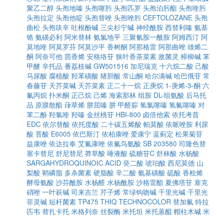
聚乙二醇
头孢地嗪
头孢噻肟
头孢匹罗
头孢泊肟酯
头孢喹肟
头孢拉定
头孢他啶
头孢替唑
头孢唑肟
CEFTOLOZANE
头孢
曲松
头孢呋辛
吐根酚碱
三尖杉宁碱
神经酰胺
西替利嗪
氨基
铬
氨磺必利
阿米替林
氨氯地平
三聚氰胺一酰胺
阿姆西汀
阿
莫地喹
阿莫罗芬
阿莫沙平
香树酮
阿那格雷
阿那曲唑
雄烯二
酮
阿奈可他
茴香烯
安格络苷
狭叶香茶菜素
敌菌灵
樟柳碱
苯
甲醚
辛托品
番荔枝碱
GW501516
加尼瑞克
十六烷二酸
己酸
马尿酸
腐植酸
羟苯磺酸
猪胆酸
常山酮
哈尔满碱
哈巴俄苷
常
春藤苷
天芥菜碱
天芥菜素
正二十一烷
正庚烷
1-庚烯-3-酮
六
氟丙烷
扑米酮
正己烷
己烯
海索那林
组胺
DL-组氨酸
后马托
品
原膜散酯
葎草烯
肼屈嗪
肼
甲醛腙
氢氯噻嗪
氢氟噻嗪
对
苯二酚
羟氯喹
羟嗪
金丝桃苷
HBI-800
卤倍他索
依托考昔
EDC
依尔替酸
依托度酸
二十碳五烯酸
帕莫酸
依哌唑胺
利尿
酸
苔酸
E6005
依巴斯汀
依柏康唑
爱康宁
蓝蓟定
松果菊苷
益康唑
依达拉奉
艾氟康唑
依氟鸟氨酸
SB 203580
司隆色替
塞卡替尼
舒尼替尼
莽草酸
唾液酸
硫糖苷C
舒林酸
水杨酸
SARGAHYDROQUINOIC ACID
癸二酸
琥珀酸
西尼莫德
山
梨酸
鞘磷脂
多杀菌素
硬脂酸
辛二酸
氨基磺酸
硫酸
香桧烯
酵母氨酸
沙芬酰胺
水杨醛
水杨酰胺
沙格雷酯
夏佛塔苷
塞克
硝唑
一叶萩碱
司来吉兰
芹子烯
常绿钩吻碱
千里光碱
千里光
菲灵碱
短杆菌素
TP475
THIQ
TECHNOCOLOR
替加氟
特拉
匹韦
替扎卡托
米格列奈
丝裂酶
米托坦
米托蒽醌
帽柱木碱
米