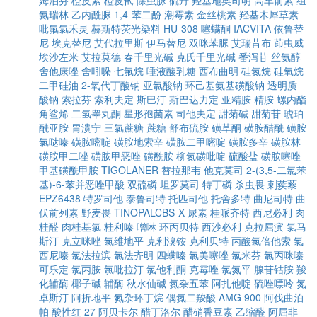
姆泊芬
橙皮素
橙皮甙
除虫脲
硫丹
羟基地奥司明
高车前素
组
氨瑞林
乙内酰脲
1,4-苯二酚
潮霉素
金丝桃素
羟基木犀草素
吡氟氯禾灵
赫斯特荧光染料
HU-308
噻螨酮
IACVITA
依鲁替
尼
埃克替尼
艾代拉里斯
伊马替尼
双咪苯脲
艾瑞昔布
茚虫威
埃沙左米
艾拉莫德
春千里光碱
克氏千里光碱
番泻苷
丝氨醇
舍他康唑
舍吲哚
七氟烷
唾液酸乳糖
西布曲明
硅氮烷
硅氧烷
二甲硅油
2-氧代丁酸钠
亚氯酸钠
环己基氨基磺酸钠
透明质
酸钠
索拉芬
索利夫定
斯巴汀
斯巴达力定
亚精胺
精胺
螺内酯
角鲨烯
二氢睾丸酮
星形孢菌素
司他夫定
甜菊碱
甜菊苷
琥珀
酰亚胺
胃溃宁
三氯蔗糖
蔗糖
舒布硫胺
磺草酮
磺胺醋酰
磺胺
氯哒嗪
磺胺嘧啶
磺胺地索辛
磺胺二甲嘧啶
磺胺多辛
磺胺林
磺胺甲二唑
磺胺甲恶唑
磺酰胺
柳氮磺吡啶
硫酸盐
磺胺噻唑
甲基磺酰甲胺
TIGOLANER
替拉那韦
他克莫司
2-(3,5-二氯苯
基)-6-苯并恶唑甲酸
双硫磷
坦罗莫司
特丁磷
杀虫畏
刺蒺藜
EPZ6438
特罗司他
泰鲁司特
托匹司他
托舍多特
曲尼司特
曲
伏前列素
野麦畏
TINOPALCBS-X
尿素
桂哌齐特
西尼必利
肉
桂醛
肉桂基氯
桂利嗪
噌啉
环丙贝特
西沙必利
克拉屈滨
氯马
斯汀
克立咪唑
氯维地平
克利溴铵
克利贝特
丙酸氯倍他索
氯
西尼嗪
氯法拉滨
氯法齐明
四螨嗪
氯美噻唑
氯米芬
氯丙咪嗪
可乐定
氯丙胺
氯吡拉汀
氯他利酮
克霉唑
氯氮平
腺苷钴胺
羧
化辅酶
椰子碱
辅酶
秋水仙碱
氮杂五苯
阿扎他啶
硫唑嘌呤
氮
卓斯汀
阿折地平
氮杂环丁烷
偶氮二羧酸
AMG 900
阿伐曲泊
帕
酸性红 27
阿贝卡尔
醋丁洛尔
醋硝香豆素
乙缩醛
阿屈非