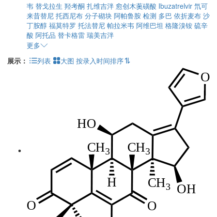
韦
替戈拉生
羟考酮
扎维吉泮
愈创木薁磺酸
Ibuzatrelvir
氘可
来昔替尼
托西尼布
分子砌块
阿帕鲁胺
检测
多巴
依折麦布
沙
丁胺醇
福莫特罗
托法替尼
帕拉米韦
阿维巴坦
格隆溴铵
硫辛
酸
阿托品
替卡格雷
瑞美吉泮
更多
展示：
列表
大图
按录入时间排序