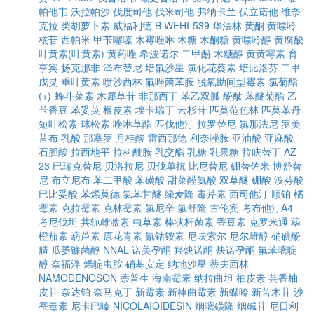
帕他韦
沃拉帕沙
伐度司他
伐米司他
弗纳卡兰
伏立诺他
维奈
克拉
类胡萝卜素
威福利德 B
WEHI-539
华法林
黄酮
黄嘌呤
核苷
西帕米
甲苄噻嗪
木霉唑啉
木糖
木酮糖
黄嘌呤醇
黄腐酸
叶黄素(叶黄素)
黄药唑
希波诺尔
二甲酚
木糖醇
黄黄霉素
育
亨宾
扬克那非
泽布替尼
培氟沙星
氯化花葵素
培比洛芬
二甲
戊灵
垂叶黄素
喷沙西林
氟唑菌苯胺
脱氧助间型霉素
氯菊酯
(+)-蜂斗菜素
木犀草苷
非那西丁
苯乙双胍
酚酞
苯醚菊酯
乙
苄香豆
苯妥英
根皮素
埃卡瑞丁
云杉苷
匹莫范色林
匹莫苯丹
短叶松素
球松素
唑啉草酯
匹伐他汀
拉罗替尼
氯那法尼
罗美
昔布
乳酸
那塞罗
月桂酸
雷西那德
利奈唑胺
亚油酸
亚麻酸
石胆酸
拉西地平
拉科酰胺
乳交酯
乳糖
乳果糖
拉呋替丁
AZ-
23
巴瑞克替尼
贝洛拉尼
贝伐单抗
比尼替尼
硼替佐米
博舒替
尼
布立尼布
苯二甲酸
苯磺酸
甜菜醛氨酸
双草醚
硼酸
溴芬酸
巴比妥酸
苯烯莫德
氯苯甘醚
绿麦隆
毒芹素
西司他汀
顺铂
橘
霉素
克拉霉素
克林霉素
氯尼辛
氯舒隆
古伦宾
考布他汀A4
考尼伐坦
共轭雌激素
虫草素
棒状杆菌素
香豆素
克罗米通
荜
橙茄素
葫芦素
原花青素
氰钴铵素
尼呋索尔
尼尔雌醇
硝碘酚
腈
瓜萎镰菌醇
NNAL
诺美孕酮
羟炔诺酮
炔诺孕酮
氟苯嘧啶
醇
奈福泮
烯啶虫胺
硝基安定
纳地沙星
萘夫西林
NAMODENOSON
萘普生
海南霉素
纳拉曲坦
柚皮素
芸香柚
皮苷
奈达铂
奈马克丁
新霉素
新棒曲霉素
新蝶呤
新苦木苷
沙
蚕毒素
尼卡巴嗪
NICOLAIOIDESIN
烟嘧磺隆
烟碱苷
尼日利