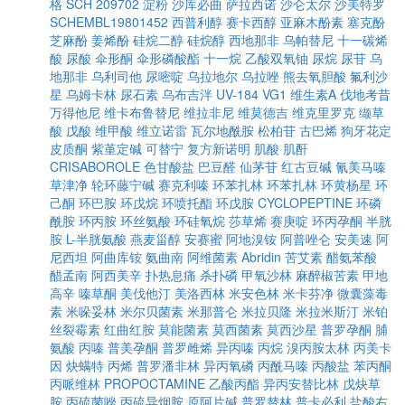
格
SCH 209702
淀粉
沙库必曲
萨拉西诺
沙仑太尔
沙美特罗
SCHEMBL19801452
西普利醇
赛卡西醇
亚麻木酚素
塞克酚
芝麻酚
姜烯酚
硅烷二醇
硅烷醇
西地那非
乌帕替尼
十一碳烯
酸
尿酸
伞形酮
伞形磷酸酯
十一烷
乙酸双氧铀
尿烷
尿苷
乌
地那非
乌利司他
尿嘧啶
乌拉地尔
乌拉唑
熊去氧胆酸
氟利沙
星
乌姆卡林
尿石素
乌布吉泮
UV-184
VG1
维生素A
伐地考昔
万得他尼
维卡布鲁替尼
维拉非尼
维莫德吉
维克里罗克
缬草
酸
戊酸
维甲酸
维立诺雷
瓦尔地酰胺
松柏苷
古巴烯
狗牙花定
皮质酮
紫堇定碱
可替宁
复方新诺明
肌酸
肌酐
CRISABOROLE
色甘酸盐
巴豆醛
仙茅苷
红古豆碱
氰美马嗪
草津净
轮环藤宁碱
赛克利嗪
环苯扎林
环苯扎林
环黄杨星
环
己酮
环巴胺
环戊烷
环喷托酯
环戊胺
CYCLOPEPTINE
环磷
酰胺
环丙胺
环丝氨酸
环硅氧烷
莎草烯
赛庚啶
环丙孕酮
半胱
胺
L-半胱氨酸
燕麦甾醇
安赛蜜
阿地溴铵
阿普唑仑
安美速
阿
尼西坦
阿曲库铵
氨曲南
阿维菌素
Abridin
苦艾素
醋氨苯酸
醋孟南
阿西美辛
扑热息痛
杀扑磷
甲氧沙林
麻醉椒苦素
甲地
高辛
嗪草酮
美伐他汀
美洛西林
米安色林
米卡芬净
微囊藻毒
素
米哚妥林
米尔贝菌素
米那普仑
米拉贝隆
米拉米斯汀
米铂
丝裂霉素
红曲红胺
莫能菌素
莫西菌素
莫西沙星
普罗孕酮
脯
氨酸
丙嗪
普美孕酮
普罗雌烯
异丙嗪
丙烷
溴丙胺太林
丙美卡
因
炔螨特
丙烯
普罗潘非林
异丙氧磷
丙酰马嗪
丙酸盐
苯丙酮
丙哌维林
PROPOCTAMINE
乙酸丙酯
异丙安替比林
戊炔草
胺
丙硫菌唑
丙硫异烟胺
原阿片碱
普罗替林
普卡必利
盐酸右