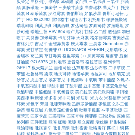
贝替定
曲格列汀
维A酸
苯磺隆
敌百虫
三氯卡班
三氯生
肟菌
酯
氟胺磺隆
三氯奎宁
三庚酸甘油脂
曲普瑞林
曲克芦丁
托拉
菌素 B
泰乐菌素
罗红霉素
鲁伯斯塔
如氟沙星
鲁斯可皂苷元
芦丁
RO 6842262
雷特格韦
瑞德西韦
利托那韦
橡胶低聚物
瑞吡司特
利莫那班
利奥西呱
罗达司他
罗氟司特
罗拉吡坦
罗
沙司他
瑞地生替
RSV-604
瑞卢戈利
甘醇
乙二醛
愈创醇
加巴
喷丁
高良姜
加米霉素
卡泊芬净
天麻素
格尔德霉素
吉美沙星
吉格列汀
吉尼平
金雀异黄素
庆大霉素
土臭素
Germaben
赤
霉素
光甘草定
葡糖苷
GLUCONAPOLEIFERIN
戈那瑞林
戈
舍瑞林
葛兰素
草甘毒素
格里霉素
(+)-灰黄霉素
扁蓄苷
愈创
甘油醚
GO 6976
加利地韦
更昔洛韦
格拉替雷
格列卡韦
GPR17
根天紫罗兰
吉维司他
达芦那韦
达沙布韦
二甲草胺
二
苯醚
杜鲁格韦
染液
地夫可特
地诺孕素
地拉罗司
地加瑞克
恩
沙替尼
恩曲替尼
埃罗替尼
甲氨蝶呤
甲氧明
苯甲酸酯
2-氯-3-
甲氧基丙酸甲酯
甲酸甲酯
丁酸甲酯
亚甲基蓝
甲基麦角新碱
哌醋甲酯
甲酪氨酸
甲氧氯普胺
美托拉宗
美托哌丙嗪
甲硝唑
美西律
咪康唑
米多君
米非司酮
米屈肼
米力农
米替福新
米诺
环素
米氮平
苯肼
吡啶苯咪唑
乙醇胺磷酸酯
磷酰胺
2,3-二氮
杂萘
毒扁豆碱
八氢番茄红素合酶
吡啶甲酰胺
4-甲基吡啶
匹
度苯宗
匹罗卡品
匹美噻吨
匹莫奇特
频哪酮
匹维溴铵
蒎烯
匹
格列酮
匹泮哌隆
哌喹
哌嗪
哌啶
哌立度酯
增效醚
卵形椒碱
哌泊噻嗪
吡诺克辛
吡非尼酮
吡利霉素
吡咯庚汀
匹托非酮
匹
杉琼
塑料添加剂
聚对苯二甲酸丁二醇酯
盐酸聚六亚甲基双胍