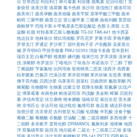
旦
甘草西定
利拉利汀
林可霉素
利谷隆
脂氧素
尼泊司他汀
党
参炔苷
洛美沙星
洛莫菌
氯卡色林
洛沙坦
洛伐他汀
曲洛司坦
曲美布汀
曲美孕酮
曲美他嗪
曲美苄胺
原苯甲酸三甲酯
曲米
帕明
三聚甲醛
曲普立定
雷公藤甲素
三蝶烯
曲格列酮
莨菪烷
曲帕替平
托吡卡胺
4-甲氧基多巴胺盐酸盐
色胺
2-庚胺
土克
甾酮
松脂
对羟基苯乙胺
L-酪氨酸
TG-02
TAK-441
他卡西妥
他达拉非
他林洛尔
替比培南酯
罗匹尼罗
罗哌卡因
罗格列酮
罗替戈汀
罗通定
罗沙替丁
甜叶悬钩子苷
卢非酰胺
吴茱萸次
碱
罗丹明6G
甲状旁腺素
RWJ-52353
消旋卡多曲
雷米普利
瑞芬太尼
白藜芦醇
视黄醇
碘代酚
瑞来巴坦
罗库溴胺
溴米索
伐
溴哌醇
布罗波尔
丁咯地尔
丁呋洛尔
布诺洛尔
丁二醇
丁醇
丁烯硫醇
苄索氯铵
比阿培南
双孢唑类二恶英
溴西泮
燕茜素
枯草菌素
巴氯芬
巴洛沙星
苯并双环酮
苯并呋喃
安息香
苯醌
佛手苷内酯
贝西沙星
乌苯美司
甜菜红
贝曲西班
氟吡草酮
丙
烯菊酯
生物蝶呤
生物素
比哌立登
双降生物素
双氟脲
比伐卢
定
博莱霉素
布南色林
帕洛诺司琼
丙戊酸
美金刚
樟脑
贝前列
素
伊伐布雷定
伏立康唑
唑来膦酸
瑞格菲尼
索拉非尼
雷夫康
唑
非韦匹仑
非达司他
福沙吡坦
氟维司群
食品黄
磺达肝癸钠
加替沙星
吉非替尼
吉列替尼
钆贝酸
钆喷酸
半乳酸
没食子酸
葡糖二酸
葡糖酸
谷氨酸
甘油酸
二酚
二硫苏糖醇
多西他赛
十
二烷醇
多奈哌齐
度骨化醇
DRIMANOL
氟哌利多
地喹啉
地西
泮
双氯磺草胺
鼠得克
地尔硫卓
二硫仑
十二烷基三乙铵
多瑞
培南
多沙普仑
达比加群
帕唑帕尼
PB-141
PICTILISIB
帕马