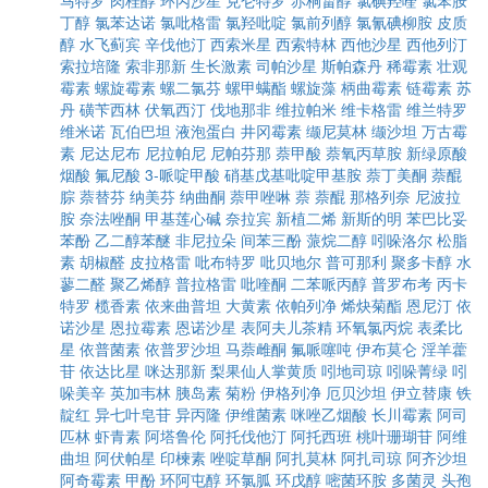
马特罗
肉桂醇
环丙沙星
克仑特罗
赤桐甾醇
氯碘羟喹
氯苯胺
丁醇
氯苯达诺
氯吡格雷
氯羟吡啶
氯前列醇
氯氰碘柳胺
皮质
醇
水飞蓟宾
辛伐他汀
西索米星
西索特林
西他沙星
西他列汀
索拉培隆
索非那新
生长激素
司帕沙星
斯帕森丹
稀霉素
壮观
霉素
螺旋霉素
螺二氯芬
螺甲螨酯
螺旋藻
柄曲霉素
链霉素
苏
丹
磺苄西林
伏氧西汀
伐地那非
维拉帕米
维卡格雷
维兰特罗
维米诺
瓦伯巴坦
液泡蛋白
井冈霉素
缬尼莫林
缬沙坦
万古霉
素
尼达尼布
尼拉帕尼
尼帕芬那
萘甲酸
萘氧丙草胺
新绿原酸
烟酸
氟尼酸
3-哌啶甲酸
硝基戊基吡啶甲基胺
萘丁美酮
萘醌
腙
萘替芬
纳美芬
纳曲酮
萘甲唑啉
萘
萘醌
那格列奈
尼波拉
胺
奈法唑酮
甲基莲心碱
奈拉宾
新植二烯
新斯的明
苯巴比妥
苯酚
乙二醇苯醚
非尼拉朵
间苯三酚
蒎烷二醇
吲哚洛尔
松脂
素
胡椒醛
皮拉格雷
吡布特罗
吡贝地尔
普可那利
聚多卡醇
水
蓼二醛
聚乙烯醇
普拉格雷
吡喹酮
二苯哌丙醇
普罗布考
丙卡
特罗
榄香素
依来曲普坦
大黄素
依帕列净
烯炔菊酯
恩尼汀
依
诺沙星
恩拉霉素
恩诺沙星
表阿夫儿茶精
环氧氯丙烷
表柔比
星
依普菌素
依普罗沙坦
马萘雌酮
氟哌噻吨
伊布莫仑
淫羊藿
苷
依达比星
咪达那新
梨果仙人掌黄质
吲地司琼
吲哚菁绿
吲
哚美辛
英加韦林
胰岛素
菊粉
伊格列净
厄贝沙坦
伊立替康
铁
靛红
异七叶皂苷
异丙隆
伊维菌素
咪唑乙烟酸
长川霉素
阿司
匹林
虾青素
阿塔鲁伦
阿托伐他汀
阿托西班
桃叶珊瑚苷
阿维
曲坦
阿伏帕星
印楝素
唑啶草酮
阿扎莫林
阿扎司琼
阿齐沙坦
阿奇霉素
甲酚
环阿屯醇
环氯胍
环戊醇
嘧菌环胺
多菌灵
头孢