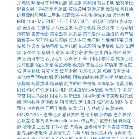
库氯铵
咪唑司汀
吗氯贝胺
莫拉胺
莫林酮
莫西多明
酸莫米松
野百合碱
吗啉硝唑
吗啉胍
莫沙必利
莫索尼定
毒蕈碱
月桂烯
肉豆蔻酰胺丙基二甲胺
肉豆蔻基-γ-吡啶啉氯化物
迈华替尼
MRI-1867
MU-PHE-HPHE-FMK
聚乙二醇(聚乙烯醇)
麦芽糖
醇
麦芽酚
甘露醇
罗汉松脂素
马沙骨化醇
美沙洛尔
甲地孕酮
薄荷醇
美普他酚
美索巴莫
灭多威
美托洛尔
西曲溴铵
藜芦碱
西维美林
查耳酮
白屈菜碱
西达本胺
氯胺酮
盐酸氯环嗪
开蓬
氯胍
洗必泰
氯地孕酮
氯美扎酮
氯苯乙酮
氯甲酸酯
氯喹
氯丙
嗪
泰尔登
氯塞酮
金霉素
氯唑沙宗
胆烷
色满
西苯唑啉
环索
奈德
西可奈德
西尼地平
西咪替丁
辛可卡因
桉叶素
聚氯乙烯
泊马度胺
泊沙康唑
聚乙烯吡咯烷酮
普拉曲沙
解磷定
普拉克
索
普兰林肽
普莫卡因
泼尼卡酯
泼尼松龙
蒽
蒽醌
安替比林
来他替尼
阿帕喹酮
阿扑吗啡
阿拉伯呋喃糖
阿曲唑
槟榔次碱
槟榔碱
蓟罂粟碱
精氨酸
阿立哌唑
香橙烯
青蒿氧烷
青蒿琥酯
阿替卡因
芦竹胺
阿斯利多
抗坏血酸棕榈酸酯
阿塞那平
积雪
草苷
阿西马朵林
阿索肟
阿斯巴甜
阿司咪唑
阿替美唑
阿托伐
醌
阿特拉津
阿南酰胺
阿伏苯宗
阿扎胞苷
索玛鲁肽侧链
依莫
司汀
伊卢多啉
乙甲丁酰胺
依美斯汀
艾默德斯
依莫法宗
EMOXYPINE
恩曲他滨
恩哌罗林
恩他卡朋
肠内酯
恩杂鲁胺
乙哌立松
麻黄碱
Epiisopiloturine
依匹斯汀
依普利酮
氟哌啶
醇
哈喹诺
正己醛
和厚朴酚
恶霉灵
金缕梅单宁
常春藤皂苷元
刺五加叶提取物
常春藤皂甙
心菊内酯
氧化苏木精
血色素
海