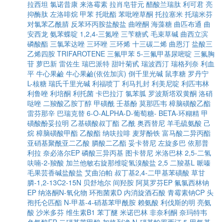
拉西坦
氯诺昔康
来洛霉素
拉肖皂苷元
醋酸兰瑞肽
利可君
亮
抑酶肽
左洛啡烷
甲苯
托吡酯
苯吡唑草酮
托拉塞米
托瑞米芬
对氯苯乙酰腈
反苯环丙胺盐酸盐
曲唑酮
海藻糖
曲匹布通
曲
安西龙
氨苯蝶啶
1,2,4-三氮唑
三苄糖甙
毛束草碱
曲西立滨
磷酸酯
三氯苯达唑
三环唑
三环烯
十三碳二烯
曲恩汀
盐酸三
乙烯四胺
TRIFAROTENE
三氟甲苯
5-三氟甲基尿嘧啶
三氟胸
苷
萝巴新
雷佐生
瑞巴派特
甜叶菊甙
瑞波西汀
瑞格列奈
利血
平
牛心果鹼
牛心果鹼(依佐加滨)
倒千里光碱
鼠李糖
罗丹宁
L-核糖
瑞氏千里光碱
利福喷丁
利马扎封
利美尼啶
利匹韦林
利鲁唑
利培酮
利托菌
卡巴拉汀
氯苯胍
罗波斯塔双黄酮
洛硝
哒唑
二羧酸乙胺丁醇
甲磺酰
壬基酚
莫那匹韦
樟脑磺酸乙酯
雷芬那辛
巴瑞克替
6-O-ALPHA-D-葡萄糖- BETA-环糊精
甲
磺酸酚妥拉明
乙基磺酸叔丁酯
乙酰
奥西替尼
羊毛硫氨酸
己
烷
樟脑磺酸甲酯
乙酸酯
纳呋拉啡
麦芽酚铁
富马酸二异丙酯
亚硝基聚酰亚二乙酸
膦酸二乙酯
妥卡替尼
左旋多巴
依那普
利拉
奈必洛尔EP
磷酸三异丙基
图卡替尼
米洛巴林
2,5-二氢
呋喃-2-羧酸
加兰他敏右旋那维啶氢溴酸盐
2,5 二羧基L 哌嗪
毛果芸香碱盐酸盐
艾曲泊帕
叔丁基2,4-二甲基苯磺酸
草甘
膦-1,2-13C2-15N
贝舒地尔
间羟胺
阿莫罗芬EP
氟氯西林钠
EP
纳洛酮N-氧化物
环孢菌素D
内消旋酒石酸
青霉素钠CP
头
孢托仑匹酯
N-甲基-4-硝基苯甲酰胺
赖氨酸
利伐斯的明
亮氨
酸
沙米多芬
维生素B1
苯丁醚
米诺巴林
非奈利酮
奈玛特韦