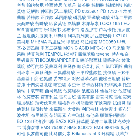
考昔
帕纳替尼
拉西替尼
苄草丹
茯苓酸
棕榈酸
棕榈油酸
帕吡
莫德
泛解酸
仲班酸(乙二酰脲)
PD 0325901
PD 173074
培美
曲塞
苦楝酸
正戊酸
苯丙酮酸
磷乳酸
亚磷酸
磷酸
邻苯二甲酸
美商陆酸
苦味酸
匹多莫德
虱螨脲
木犀草素
LOXO-195
LEQ-
506
雷迪帕韦
乐特莫韦
洛布卡韦
洛匹那韦
芦马卡托
拉罗皮
兰
拉坦前列腺素
利非斯特
利马前列素
罗匹昔巴特
LX7101
美司那
MHBMA
马里佐米
甲硫威
马拉维若
MCC950
甲氧
基-2-萘乙酸
甲基二磺酸
MONIC ACID
MPC-3100
马来酸
苹
果酸
替莫普利
TEMPOL
松油醇
四氯苯酚
tevenel
替占帕奈
甲砜霉素
THIOQUINAPIPERIFIL
噻吩那西林
噻吗洛尔
替吡
嘧啶
替可的松
妥曲珠利
曲马多
喘乐普利
反-4-氯巴豆醇
曲前
列环素
三氟哌利多
三氟醋柳酸
三甲胺盐酸盐
抗倒酯
三羟甲
基氨基甲烷
色氨酸
妥布特罗
对羟基苯乙醇
他唑巴坦酸
替诺
昔康
十四烷基吡啶
噻虫嗪
杀虫环
替卡西林钠
托非索洋
托定
磷钠
甲氧苄啶
曲司氯铵
他莫瑞林
酞氨西林
他拉卟吩
他替瑞
林
他莫昔芬
诺普利兰
雷马曲班
雷美替胺
雷莫司琼
雷帕霉素
瑞加德松
瑞考伐普坦
瑞格列净
树脂毒素
苄蚨菊酯
试卤灵
瑞
他莫林
瑞伐拉赞
来福那辛
大黄酸
利巴韦林
核黄素
利福布汀
波生坦
布里菌素
柴胡毒素
布舍瑞林
布他磷
联萘酚磷酸酯
BQ-123
巴洛沙韦酯
BAZ2-ICR
解草酮
苯并二氟吡
比克替拉
韦
博赛泼维
BMS-754807
BMS-846372
BMS-986165
贝利
司他
贝罗曲司他
比马前列素
Brilanestrant
β-环糊精
联苯芦