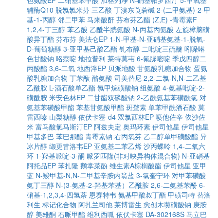
色氨酸EP
二硝基苯甲酸
加格列净
N-硝基帕罗西汀
5-甲氧基
辅酶Q10
脱氯氯米芬
三乙酸
丁溴东莨菪碱
2-(二甲氨基)-2-甲
基-1-丙醇
邻二甲苯
马来酸酐
芬布芬乙酯
(Z,E) -青霉素F
1,2,4-丁三醇
苯乙酸
乙酰半胱氨酸
N-丙基丙氨酸
左旋樟脑磺
酸异丁酯
芬布芬
美法仑EP
1-N-甲基-N-亚硝基氨基-1-脱氧-
D-葡萄糖醇
3-亚甲基己酸乙酯
钆布醇
二吡啶三硫醚
吲哚啉
色甘酸钠
咯萘啶
地拉普利
莱特莫韦
6-氟脲嘧啶
季戊四醇二
丙酸酯
3,6-二氧
地西泮EP
贝派地酸
甘氨酸乳糖加合物
蛋氨
酸乳糖加合物
丁苯酞
酪氨酸
司美替尼
2,2-二氯-N,N-二乙基
乙酰胺
L-酒石酸单乙酯
氯甲烷磺酸钠
组氨酸
4-氨基吡啶-2-
磺酰胺
米安色林EP
二甘酯双磷酸钠
2-乙酰氨基苯磺酰氯
对
氨基苯磺酸甲酯
苯基甘氨酸甲酯
斑蝥素
单苯甲酰酒石酸
莫
雷西嗪
山梨糖醇
依伏卡塞-d4
双氯西林EP
喷他佐辛
依沙佐
米
富马酸氯马斯汀EP
阿兹夫定
奥玛环素
伊司他星
伊司他星
甲基多巴
苯巴那酯
青霉素钠
右丙氧芬
乙二醇单甲磺酸酯
异
冰片醇
缬更昔洛韦EP
亚氨基二苯乙烯
沙丙蝶呤
1,4-二氧六
环
1-羟基哌啶-3-酮
哌罗匹隆(非对映异构体混合物)
N-亚硝基
阿托品EP
苯扎隆
鹅掌菜酚
维生素A棕榈酸酯
伊司他星
亚甲
蓝
N-羧甲基-N,N-二甲基辛胺内翁盐
3-氯奎宁环
对甲苯磺酸
氨丁三醇
N-(3-氨基-2-羟基苯基）乙酰胺
2,6-二氨基苯酚
6-
硝基-1,2,3,4-四氢萘
恩赛特韦
氨基甲酸叔丁酯
甲磺司特
替洛
利生
标记化合物
阿扎兰司他
莱博雷生
愈创木薁磺酸钠
庚胺
醇
美雄酮
右哌甲酯
维利西呱
依伏卡塞
DA-302168S
马立巴