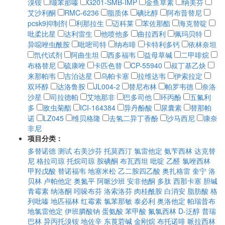
溴铵
缬苯那嗪
G201-SMB-IMP
金鱼草素
纳美芬
艾沙利酮
RMC-6236
脂质体
碘比醇
阿布昔替尼
pcsk9抑制剂
利那拉生
迈科莱
苯佐那酯
海克替啶
吡柔比星
达利雷生
他喷他多
曲拉西利
佩玛贝特
异噁唑虫酰胺
吡嘧司特
纳布啡
卡特利多钙
依林奈坦
氘代试剂
阿曲生坦
西多福韦
益母草碱
二甲啡烷
布格替尼
硫康唑
卡匹色替
CP-55940
叔丁基乙炔
来那帕韦
吉泊达星
乌帕卡塞
拉维达韦
伊索拉定
双环醇
达洛鲁胺
JL004-2
替尼布林
帕罗韦德
奈洛
沙星
司拉德帕
艾地那非
巴多司他
环丙酚
五氟利
多
敌虫菊酯
ICI-164384
异丹酚酸
尿囊素
替那帕
诺
LZ045
维贝格隆
去氢二异丁香酚
沙马西尼
康奈
非尼
项目分类：
多替诺德
测试
右美沙芬
托莫西汀
氯雷他定
氨苄西林
达克替
尼
格拉司琼
托烷司琼
胺碘酮
布瓦西坦
吡啶
乙醛
氯唑西林
甲羟戊酸
替诺福韦
地塞米松
乙二胺四乙酸
奥扎格雷
奎宁
洛
贝林
卢帕他定
奥氮平
阿哌沙班
安非他酮
多肽
西那卡塞
胆碱
青霉素
纳洛酮
吲哚布芬
洛索洛芬
肉桂酰胺
白消安
脂肪酸
格
列吡嗪
地匹福林
红霉素
氯苯那敏
泰必利
奥洛他定
帕瑞昔布
地氯雷他定
伊班膦酸钠
蛋氨酸
苯甲酸
氟氯西林
D-泛醇
普瑞
巴林
异丙托溴铵
地佐辛
东莨菪碱
金刚烷
布托诺啡
哌拉西林