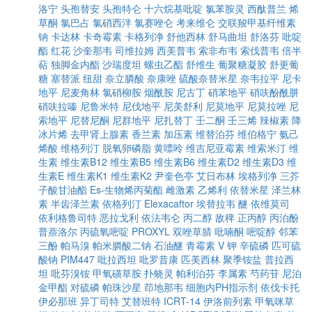
洛宁
头孢替安
头孢特仑
十六烷基吡啶
氯苯胺灵
西酞普兰
烯
草酮
氯巴占
氯硝西泮
氯赛唑仑
考来维仑
交联羧甲基纤维素
钠
卡达林
卡奇霉素
卡格列净
舒他西林
舒马曲坦
舒洛芬
吡啶
酯
红花
沙奎那韦
司维拉姆
西美普韦
索非布韦
索伐普韦
倍半
萜
独脚金内酯
沙瑞度坦
螺虫乙酯
舒维生
葡聚糖凝胶
舒更葡
糖
塞替派
纽甜
奈立膦酸
奈康唑
硫酸奈替米星
奈韦拉平
尼卡
地平
尼麦角林
氯硝柳胺
烟酰胺
尼古丁
硝苯地平
硝呋酚酰肼
硝呋拉嗪
尼鲁米特
尼伐地平
尼美舒利
尼莫地平
尼莫拉唑
尼
索地平
尼替尼酮
尼群地平
尼扎替丁
壬二酮
壬三烯
辣椒素
降
冰片烯
去甲肾上腺素
香兰素
加压素
维替泊芬
维伯格宁
氨己
烯酸
维格列汀
脱氧卵磷脂
黄嘌呤
维吉尼亚霉素
维索米汀
维
生素
维生素B12
维生素B5
维生素B6
维生素D2
维生素D3
维
生素E
维生素K1
维生素K2
尹奎色亭
艾日布林
埃格列净
三芥
子酸甘油酯
Es-生物烯丙菊酯
雌激素
乙烯利
依替米星
泽兰林
素
半齿泽兰素
依格列汀
Elexacaftor
埃替拉韦
醚
依维莫司
依利格鲁司特
恶拉戈利
依法韦仑
丙二醇
敌稗
正丙醇
丙泊酚
普萘洛尔
丙硫氧嘧啶
PROXYL
双唑草腈
吡喃酮
嘧啶醇
邻苯
三酚
帕马溴
帕米膦酸二钠
石油醚
青霉素 V 钾
辛硫磷
匹可硫
酸钠
PIM447
吡拉西坦
吡罗昔康
匹美西林
聚季铵盐
普拉西
坦
吡芬溴铵
甲氧磺草胺
扑蛲灵
帕利泊芬
李属素
芍药苷
尼泊
金甲酯
对硫磷
帕珠沙星
茚地那韦
细胞内PH指示剂
依伐卡托
伊必那班
异丁司特
艾替班特
ICRT-14
伊洛前列素
甲氧咪草