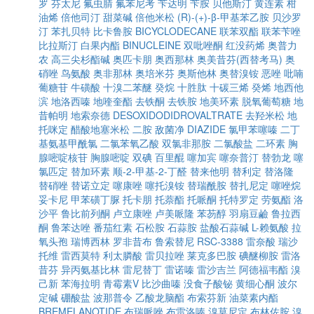
罗
芬太尼
氟虫腈
氟苯尼考
苄达明
苄胺
贝他斯汀
黄连素
柑
油烯
倍他司汀
甜菜碱
倍他米松
(R)-(+)-β-甲基苯乙胺
贝沙罗
汀
苯扎贝特
比卡鲁胺
BICYCLODECANE
联苯双酯
联苯苄唑
比拉斯汀
白果内酯
BINUCLEINE
双吡唑酮
红没药烯
奥普力
农
高三尖杉酯碱
奥匹卡朋
奥西那林
奥美昔芬(西替考马)
奥
硝唑
鸟氨酸
奥非那林
奥培米芬
奥斯他林
奥替溴铵
恶唑
吡喃
葡糖苷
牛磺酸
十溴二苯醚
癸烷
十胜肽
十碳三烯
癸烯
地西他
滨
地洛西嗪
地喹奎酯
去铁酮
去铁胺
地美环素
脱氧葡萄糖
地
昔帕明
地索奈德
DESOXIDODIDROVALTRATE
去羟米松
地
托咪定
醋酸地塞米松
二胺
敌菌净
DIAZIDE
氯甲苯噻嗪
二丁
基氨基甲酰氯
二氯苯氧乙酸
双氯非那胺
二氯酸盐
二环素
胸
腺嘧啶核苷
胸腺嘧啶
双碘
百里醌
噻加宾
噻奈普汀
替勃龙
噻
氯匹定
替加环素
顺-2-甲基-2-丁醛
替来他明
替利定
替洛隆
替硝唑
替诺立定
噻康唑
噻托溴铵
替瑞酰胺
替扎尼定
噻唑烷
妥卡尼
甲苯磺丁脲
托卡朋
托萘酯
托哌酮
托特罗定
劳氨酯
洛
沙平
鲁比前列酮
卢立康唑
卢美哌隆
苯芴醇
羽扇豆鹼
鲁拉西
酮
鲁苯达唑
番茄红素
石松胺
石蒜胺
盐酸石蒜碱
L-赖氨酸
拉
氧头孢
瑞博西林
罗非昔布
鲁索替尼
RSC-3388
雷奈酸
瑞沙
托维
雷西莫特
利太膦酸
雷贝拉唑
莱克多巴胺
碘醚柳胺
雷洛
昔芬
异丙氨基比林
雷尼替丁
雷诺嗪
雷沙吉兰
阿德福韦酯
溴
己新
苯海拉明
青霉素V
比沙曲嗪
没食子酸铋
黄细心酮
波尔
定碱
硼酸盐
波那普令
乙酸龙脑酯
布索芬新
油菜素内酯
BREMELANOTIDE
布瑞哌唑
布雷洛嗪
溴莫尼定
布林佐胺
溴