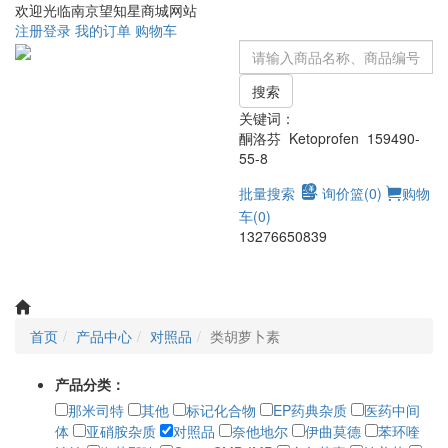
欢迎光临南京望知星商城网站
注册
登录
我的订单
购物车
搜索
关键词：
酮洛芬 Ketoprofen 159490-
55-8
批量搜索
询价篮(
0
)
购物
车(
0
)
13276650839
Toggle
navigati
首页
产品中心
对照品
类胡萝卜素
产品分类：
那米司特
其他
标记化合物
EP药典杂质
医药中间
体
亚硝胺杂质
对照品
奈他地尔
伊曲莫德
苯环喹