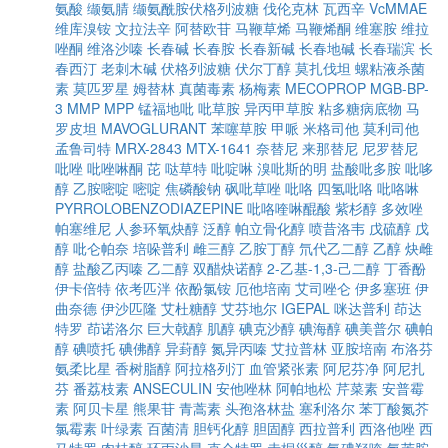
氨酸
缬氨腈
缬氨酰胺伏格列波糖
伐伦克林
瓦西辛
VcMMAE
维库溴铵
文拉法辛
阿替欧苷
马鞭草烯
马鞭烯酮
维塞胺
维拉
唑酮
维洛沙嗪
长春碱
长春胺
长春新碱
长春地碱
长春瑞滨
长
春西汀
老刺木碱
伏格列波糖
伏尔丁醇
莫扎伐坦
螺粘液杀菌
素
莫匹罗星
姆替林
真菌毒素
杨梅素
MECOPROP
MGB-BP-
3
MMP
MPP
锰福地吡
吡草胺
异丙甲草胺
粘多糖病底物
马
罗皮坦
MAVOGLURANT
苯噻草胺
甲哌
米格司他
莫利司他
孟鲁司特
MRX-2843
MTX-1641
奈替尼
来那替尼
尼罗替尼
吡唑
吡唑啉酮
芘
哒草特
吡啶啉
溴吡斯的明
盐酸吡多胺
吡哆
醇
乙胺嘧啶
嘧啶
焦磷酸钠
砜吡草唑
吡咯
四氢吡咯
吡咯啉
PYRROLOBENZODIAZEPINE
吡咯喹啉醌酸
紫杉醇
多效唑
帕塞维尼
人参环氧炔醇
泛醇
帕立骨化醇
喷昔洛韦
戊硫醇
戊
醇
吡仑帕奈
培哚普利
雌三醇
乙胺丁醇
氘代乙二醇
乙醇
炔雌
醇
盐酸乙丙嗪
乙二醇
双醋炔诺醇
2-乙基-1,3-己二醇
丁香酚
伊卡倍特
依考匹泮
依酚氯铵
厄他培南
艾司唑仑
伊多塞班
伊
曲奈德
伊沙匹隆
艾杜糖醇
艾芬地尔
IGEPAL
咪达普利
茚达
特罗
茚诺洛尔
巨大戟醇
肌醇
碘克沙醇
碘海醇
碘美普尔
碘帕
醇
碘喷托
碘佛醇
异葑醇
氮异丙嗪
艾拉普林
亚胺培南
布洛芬
氨柔比星
香树脂醇
阿拉格列汀
血管紧张素
阿尼芬净
阿尼扎
芬
番荔枝素
ANSECULIN
安他唑林
阿帕地松
芹菜素
安普霉
素
阿贝卡星
熊果苷
青蒿素
头孢洛林盐
塞利洛尔
苯丁酸氮芥
氯霉素
叶绿素
百菌清
胆钙化醇
胆固醇
西拉普利
西洛他唑
西