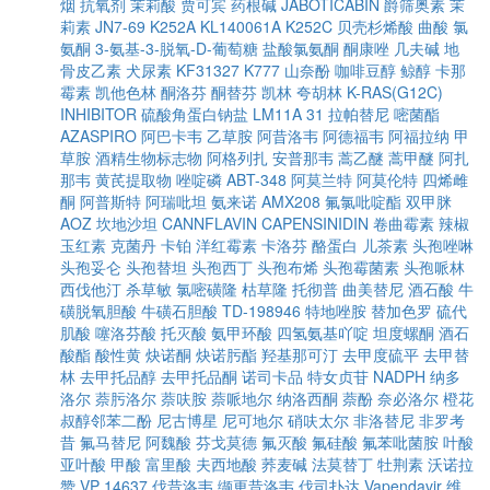
烟
抗氧剂
茉莉酸
贾可宾
药根碱
JABOTICABIN
爵筛奥素
茉
莉素
JN7-69
K252A
KL140061A
K252C
贝壳杉烯酸
曲酸
氯
氨酮
3-氨基-3-脱氧-D-葡萄糖
盐酸氯氨酮
酮康唑
几夫碱
地
骨皮乙素
犬尿素
KF31327
K777
山奈酚
咖啡豆醇
鲸醇
卡那
霉素
凯他色林
酮洛芬
酮替芬
凯林
夸胡林
K-RAS(G12C)
INHIBITOR
硫酸角蛋白钠盐
LM11A 31
拉帕替尼
嘧菌酯
AZASPIRO
阿巴卡韦
乙草胺
阿昔洛韦
阿德福韦
阿福拉纳
甲
草胺
酒精生物标志物
阿格列扎
安普那韦
蒿乙醚
蒿甲醚
阿扎
那韦
黄芪提取物
唑啶磷
ABT-348
阿莫兰特
阿莫伦特
四烯雌
酮
阿普斯特
阿瑞吡坦
氨来诺
AMX208
氟氯吡啶酯
双甲脒
AOZ
坎地沙坦
CANNFLAVIN
CAPENSINIDIN
卷曲霉素
辣椒
玉红素
克菌丹
卡铂
洋红霉素
卡洛芬
酪蛋白
儿茶素
头孢唑啉
头孢妥仑
头孢替坦
头孢西丁
头孢布烯
头孢霉菌素
头孢哌林
西伐他汀
杀草敏
氯嘧磺隆
枯草隆
托彻普
曲美替尼
酒石酸
牛
磺脱氧胆酸
牛磺石胆酸
TD-198946
特地唑胺
替加色罗
硫代
肌酸
噻洛芬酸
托灭酸
氨甲环酸
四氢氨基吖啶
坦度螺酮
酒石
酸酯
酸性黄
炔诺酮
炔诺肟酯
羟基那可汀
去甲度硫平
去甲替
林
去甲托品醇
去甲托品酮
诺司卡品
特女贞苷
NADPH
纳多
洛尔
萘肟洛尔
萘呋胺
萘哌地尔
纳洛西酮
萘酚
奈必洛尔
橙花
叔醇邻苯二酚
尼古博星
尼可地尔
硝呋太尔
非洛替尼
非罗考
昔
氟马替尼
阿魏酸
芬戈莫德
氟灭酸
氟硅酸
氟苯吡菌胺
叶酸
亚叶酸
甲酸
富里酸
夫西地酸
荞麦碱
法莫替丁
牡荆素
沃诺拉
赞
VP 14637
伐昔洛韦
缬更昔洛韦
伐司扑达
Vapendavir
维