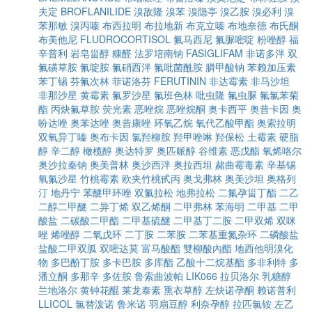
夫定
BROFLANILIDE
溴敌隆
溴苯
溴隐亭
溴乙胺
溴必利
溴
苯那敏
溴丙嗪
布西拉明
布拉地新
布克立嗪
布地奈德
布氏酮
布美他尼
FLUDROCORTISOL
氟马西尼
氟脲嘧啶
粉唑醇
福
辛普利
岩皂甾醇
糠醛
法罗培南钠
FASIGLIFAM
非诺多泮
双
氟磺草胺
氟啶胺
氟硝西泮
氟吡菌酰胺
膦甲酸钠
苯赖加压素
苯丁锡
芬氟次林
菲诺洛芬
FERUTININ
非达霉素
非马沙坦
非那沙星
黄霉素
氟罗沙星
氟班色林
吡虫隆
氟虫脲
氟氯苯菊
酯
丙炔氟草胺
荧光素
恶唑烷
恶唑烷酮
奥卡西平
奥昔卡因
奥
吩达唑
奥苯达唑
奥昔康唑
环氧乙烷
氧代乙酸甲酯
奥索拉明
双氧异丁嗪
奥布卡因
氯羟柳胺
羟甲唑啉
羟保松
土霉素
硬脂
醇
辛二醇
橄榄醇
奥达特罗
奥匹哌醇
谷维素
恶戊酯
氧烯咯尔
奥沙拉秦钠
奥美普林
奥沙西泮
奥拉西坦
赭曲霉毒素
辛基锡
氧氟沙星
竹桃霉素
欧夹竹桃甙丙
奥戈弗林
奥美沙坦
奥格列
汀
地丹宁
苯醚甲环唑
双氟拉松
地弗拉松
二氟孕甾丁酯
二乙
二醇二甲醚
二异丁烯
双乙烯酮
二甲弗林
苯海明
二甲基
二甲
酸盐
二碳酸二甲酯
二甲基硫醚
二甲基丁二胺
二甲双烯
双咪
唑
烯唑醇
二氧戊环
二丁胺
二苯胺
二苯基重氮杂环
二磷酸盐
盐酸二甲双胍
双嘧达莫
富马酸酯
雙柳酸內酯
地西他明溴化
物
多巴酚丁胺
多卡巴胺
多库酯
乙酸十二烷基酯
多非利特
多
潘立酮
多那辛
多佐胺
鲁索曲波帕
LIK066
拉贝洛尔
乳糖醇
兰地洛尔
黄钟花醌
莱龙泰素
熏衣草醇
左炔诺孕酮
赖诺普利
LLICOL
氯替泼诺
鲁米诺
羽扇豆醇
利奈孕醇
拉匹氯铵
左乙