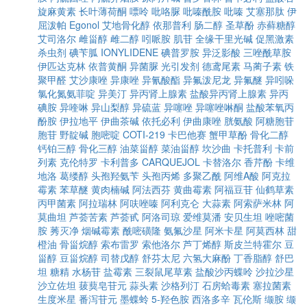
旋麻黄素
长叶薄荷酮
嘌呤
吡咯脲
吡嗪酰胺
吡嗪
艾塞那肽
伊
屈泼帕
Egonol
艾地骨化醇
依那普利
肠二醇
圣草酚
赤藓糖醇
艾司洛尔
雌甾醇
雌二醇
吲哌胺
肌苷
全缘干里光碱
促黑激素
杀虫剂
碘苄胍
IONYLIDENE
碘普罗胺
异泛影酸
三唑酰草胺
伊匹达克林
依普黄酮
异菌脲
光引发剂
德鸢尾素
马蔺子素
铁
聚甲醛
艾沙康唑
异康唑
异氰酸酯
异氟泼尼龙
异氟醚
异吲哚
氯化氮氨菲啶
异美汀
异丙肾上腺素
盐酸异丙肾上腺素
异丙
碘胺
异喹啉
异山梨醇
异硫蓝
异噻唑
异噻唑啉酮
盐酸苯氧丙
酚胺
伊拉地平
伊曲茶碱
依托必利
伊曲康唑
胱氨酸
阿糖胞苷
胞苷
野靛碱
胞嘧啶
COTI-219
卡巴他赛
蟹甲草酚
骨化二醇
钙铂三醇
骨化三醇
油菜甾醇
菜油甾醇
坎沙曲
卡托普利
卡前
列素
克伦特罗
卡利普多
CARQUEJOL
卡替洛尔
香芹酚
卡维
地洛
葛缕醇
头孢羟氨苄
头孢丙烯
多聚乙酰
阿维A酸
阿克拉
霉素
苯草醚
黄肉楠碱
阿法西芬
黄曲霉素
阿福豆苷
仙鹤草素
丙甲菌素
阿拉瑞林
阿呋唑嗪
阿利克仑
大蒜素
阿索萨米林
阿
莫曲坦
芦荟苦素
芦荟甙
阿洛司琼
爱维莫潘
安贝生坦
唑嘧菌
胺
莠灭净
烟碱霉素
酰嘧磺隆
氨氟沙星
阿米卡星
阿莫西林
甜
橙油
骨甾烷醇
索布雷罗
索他洛尔
芦丁烯醇
斯皮兰特霍尔
豆
甾醇
豆甾烷醇
司替戊醇
舒芬太尼
六氢大麻酚
丁香脂醇
舒巴
坦
糖精
水杨苷
盐霉素
三裂鼠尾草素
盐酸沙丙蝶呤
沙拉沙星
沙立佐坦
菝葜皂苷元
蒜头素
沙格列汀
石房蛤毒素
塞拉菌素
生度米星
番泻苷元
墨蝶蛉
5-羟色胺
西洛多辛
瓦伦斯
缬胺
缬