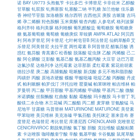
诺
BAY U9773
头孢氨苄
卡比多巴
卡博替尼
卡非佐米
乙醇酸
甘草酸
钆双胺
钆弗塞胺
钆塞酸二钠
半乳糖
加兰他敏
佳乐麝
香
神经节苷脂
加洛糖胺
格尔西明
吉西他滨
庚胺
吉哌隆
吉玛
烯
孕二烯酮
羟色胺酮
玉米黄酮
银杏内酯
人参皂甙
格列波脲
格列齐特
格列美脲
格列喹酮
葡乳醛酸盐
葡萄糖胺
葡萄糖庚
糖
氨基葡萄糖
葡萄糖
葡糖庚烷
草铵膦
AMPA
ATLA2
阿贝西
利
阿布罗替尼
阿卡替尼
七叶树皂苷B
阿法替尼
仙鹤草酚B
艾
乐替尼
阿美替尼
夫拉平度
两性霉素 B
阿昔替尼
醋氯芬酸
诱
惑红
氨芬酸
青蒿素C
松香酸
脱落酸
啶虫脒
乙酸
丙烯酸
己二
酸
阿仑膦酸
泛影酸
氨基己酸
氨基乙酰丙酸
大豆苷
达巴万星
达氟沙星
达格列净
达托霉素
达菲那新
柔红霉素
紫花前胡素
德拉沙星
庚二酸
高脯氨酸
吡哌酸
新戊酸
多元不饱和脂肪酸
丙磺舒
丙酸
原地衣硬酸
蝶酸
甲酸吡嗪
吡啶乙酸
丙酮酸
丹皮
甙
帕利哌酮
帕罗伐汀
泮托拉唑
罂粟碱
帕苯咪唑
帕吉维林
帕
罗曼明
丙二酸
甲芬那酸
甲基丙烯酸
甲磺酸
甲基丙二酸
微酸
米诺膦酸
丝裂酶酸
红曲酸
黏酸
霉酚酸
玛卡酰胺
马卡替丁
乳
酸镁二水合物
木兰花碱
丙二酸酯
丙二醛
麦芽糖
甘氨酸锰
马
尼地平
甘露糖
马普替林
MATURINONE
MATURONE
美登素
甲苯哒唑
美贝维林
美克洛嗪
甲氯芬酯
美托咪定
塞来昔布
赛
度替尼
色瑞替尼
考比替尼
库潘尼西
CRENOLANIB
克唑替尼
CENICRIVIROC
鹅脱氧胆酸
氯丁酸
胆酸
克拉维酸
硫酸粘菌
素
卡达唑胺
咖啡酰奎宁酸
辛酸
氨基甲酸
卡谷氨酸
鼠尾草酸