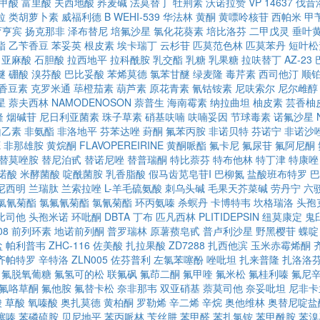
甲酸
富里酸
夫西地酸
荞麦碱
法莫替丁
牡荆素
沃诺拉赞
VP 14637
伐昔
拉
类胡萝卜素
威福利德 B
WEHI-539
华法林
黄酮
黄嘌呤核苷
西帕米
甲
育亨宾
扬克那非
泽布替尼
培氟沙星
氯化花葵素
培比洛芬
二甲戊灵
垂叶
酯
乙苄香豆
苯妥英
根皮素
埃卡瑞丁
云杉苷
匹莫范色林
匹莫苯丹
短叶松
亚麻酸
石胆酸
拉西地平
拉科酰胺
乳交酯
乳糖
乳果糖
拉呋替丁
AZ-23
醚
硼酸
溴芬酸
巴比妥酸
苯烯莫德
氯苯甘醚
绿麦隆
毒芹素
西司他汀
顺
香豆素
克罗米通
荜橙茄素
葫芦素
原花青素
氰钴铵素
尼呋索尔
尼尔雌醇
星
萘夫西林
NAMODENOSON
萘普生
海南霉素
纳拉曲坦
柚皮素
芸香柚
隆
烟碱苷
尼日利亚菌素
珠子草素
硝基呋喃
呋喃妥因
节球毒素
诺氟沙星
山乙素
非氨酯
非洛地平
芬苯达唑
葑酮
氟苯丙胺
非诺贝特
芬诺宁
非诺沙
E
非那雄胺
黄烷酮
FLAVOPEREIRINE
黄酮哌酯
氟卡尼
氟尿苷
氟阿尼酮
替莫唑胺
替尼泊甙
替诺尼唑
替普瑞酮
特比萘芬
特布他林
特丁津
特康唑
诺酸
米酵菌酸
啶酰菌胺
乳香脂酸
假马齿苋皂苷I
巴柳氮
盐酸班布特罗
巴
尼西明
兰瑞肽
兰索拉唑
L-羊毛硫氨酸
刺乌头碱
毛果天芥菜碱
劳丹宁
六
氯氰菊酯
氯氟氰菊酯
氯氰菊酯
环丙氨嗪
杀螟丹
卡博特韦
坎格瑞洛
头孢
比司他
头孢米诺
环吡酮
DBTA
丁布
匹凡西林
PLITIDEPSIN
纽莫康定
鬼
08
前列环素
地诺前列酮
普罗瑞林
原薯蓣皂甙
普卢利沙星
野黑樱苷
蝶啶
盐
帕利普韦
ZHC-116
佐美酸
扎拉果酸
ZD7288
扎西他滨
玉米赤霉烯酮
齐帕特罗
辛特洛
ZLN005
佐芬普利
左氯苯噻酚
唑吡坦
扎来普隆
扎洛洛
氟脱氧葡糖
氟氢可的松
联氟砜
氟茚二酮
氟甲喹
氟米松
氟桂利嗪
氟尼
氟咯草酮
氟他胺
氟替卡松
奈非那韦
双亚硝基
萘莫司他
奈妥吡坦
尼非卡
酸
草酸
氧嗪酸
奥扎莫德
黄柏酮
罗勒烯
辛二烯
辛烷
奥他维林
奥替尼啶盐
噻嗪
苯磷硫胺
贝尼地平
苯丙哌林
苄丝肼
苯甲醛
苯扎氯铵
苯甲酰胺
苯溴