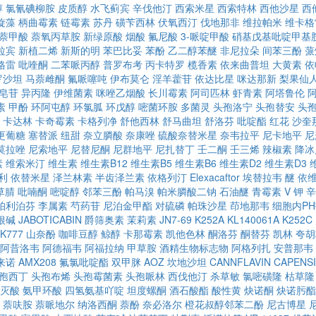
醇
氯氰碘柳胺
皮质醇
水飞蓟宾
辛伐他汀
西索米星
西索特林
西他沙星
西
旋藻
柄曲霉素
链霉素
苏丹
磺苄西林
伏氧西汀
伐地那非
维拉帕米
维卡格
萘甲酸
萘氧丙草胺
新绿原酸
烟酸
氟尼酸
3-哌啶甲酸
硝基戊基吡啶甲基
拉宾
新植二烯
新斯的明
苯巴比妥
苯酚
乙二醇苯醚
非尼拉朵
间苯三酚
蒎
格雷
吡喹酮
二苯哌丙醇
普罗布考
丙卡特罗
榄香素
依来曲普坦
大黄素
依
罗沙坦
马萘雌酮
氟哌噻吨
伊布莫仑
淫羊藿苷
依达比星
咪达那新
梨果仙
皂苷
异丙隆
伊维菌素
咪唑乙烟酸
长川霉素
阿司匹林
虾青素
阿塔鲁伦
素
甲酚
环阿屯醇
环氯胍
环戊醇
嘧菌环胺
多菌灵
头孢洛宁
头孢替安
头
卡达林
卡奇霉素
卡格列净
舒他西林
舒马曲坦
舒洛芬
吡啶酯
红花
沙奎
更葡糖
塞替派
纽甜
奈立膦酸
奈康唑
硫酸奈替米星
奈韦拉平
尼卡地平
尼
莫拉唑
尼索地平
尼替尼酮
尼群地平
尼扎替丁
壬二酮
壬三烯
辣椒素
降冰
素
维索米汀
维生素
维生素B12
维生素B5
维生素B6
维生素D2
维生素D3
利
依替米星
泽兰林素
半齿泽兰素
依格列汀
Elexacaftor
埃替拉韦
醚
依
草腈
吡喃酮
嘧啶醇
邻苯三酚
帕马溴
帕米膦酸二钠
石油醚
青霉素 V 钾
辛
帕利泊芬
李属素
芍药苷
尼泊金甲酯
对硫磷
帕珠沙星
茚地那韦
细胞内P
根碱
JABOTICABIN
爵筛奥素
茉莉素
JN7-69
K252A
KL140061A
K252C
K777
山奈酚
咖啡豆醇
鲸醇
卡那霉素
凯他色林
酮洛芬
酮替芬
凯林
夸胡
阿昔洛韦
阿德福韦
阿福拉纳
甲草胺
酒精生物标志物
阿格列扎
安普那韦
来诺
AMX208
氟氯吡啶酯
双甲脒
AOZ
坎地沙坦
CANNFLAVIN
CAPENSI
孢西丁
头孢布烯
头孢霉菌素
头孢哌林
西伐他汀
杀草敏
氯嘧磺隆
枯草隆
灭酸
氨甲环酸
四氢氨基吖啶
坦度螺酮
酒石酸酯
酸性黄
炔诺酮
炔诺肟酯
萘呋胺
萘哌地尔
纳洛西酮
萘酚
奈必洛尔
橙花叔醇邻苯二酚
尼古博星