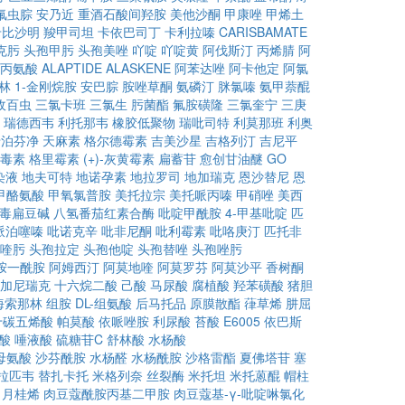
氟虫腙
安乃近
重酒石酸间羟胺
美他沙酮
甲康唑
甲烯土
卡比沙明
羧甲司坦
卡依巴司丁
卡利拉嗪
CARISBAMATE
克肟
头孢甲肟
头孢美唑
吖啶
吖啶黄
阿伐斯汀
丙烯腈
阿
-丙氨酸
ALAPTIDE
ALASKENE
阿苯达唑
阿卡他定
阿氯
林
1-金刚烷胺
安巴腙
胺唑草酮
氨磷汀
脒氯嗪
氨甲萘醌
敌百虫
三氯卡班
三氯生
肟菌酯
氟胺磺隆
三氯奎宁
三庚
瑞德西韦
利托那韦
橡胶低聚物
瑞吡司特
利莫那班
利奥
卡泊芬净
天麻素
格尔德霉素
吉美沙星
吉格列汀
吉尼平
毒素
格里霉素
(+)-灰黄霉素
扁蓄苷
愈创甘油醚
GO
染液
地夫可特
地诺孕素
地拉罗司
地加瑞克
恩沙替尼
恩
甲酪氨酸
甲氧氯普胺
美托拉宗
美托哌丙嗪
甲硝唑
美西
毒扁豆碱
八氢番茄红素合酶
吡啶甲酰胺
4-甲基吡啶
匹
哌泊噻嗪
吡诺克辛
吡非尼酮
吡利霉素
吡咯庚汀
匹托非
喹肟
头孢拉定
头孢他啶
头孢替唑
头孢唑肟
胺一酰胺
阿姆西汀
阿莫地喹
阿莫罗芬
阿莫沙平
香树酮
加尼瑞克
十六烷二酸
己酸
马尿酸
腐植酸
羟苯磺酸
猪胆
海索那林
组胺
DL-组氨酸
后马托品
原膜散酯
葎草烯
肼屈
十碳五烯酸
帕莫酸
依哌唑胺
利尿酸
苔酸
E6005
依巴斯
酸
唾液酸
硫糖苷C
舒林酸
水杨酸
母氨酸
沙芬酰胺
水杨醛
水杨酰胺
沙格雷酯
夏佛塔苷
塞
拉匹韦
替扎卡托
米格列奈
丝裂酶
米托坦
米托蒽醌
帽柱
月桂烯
肉豆蔻酰胺丙基二甲胺
肉豆蔻基-γ-吡啶啉氯化