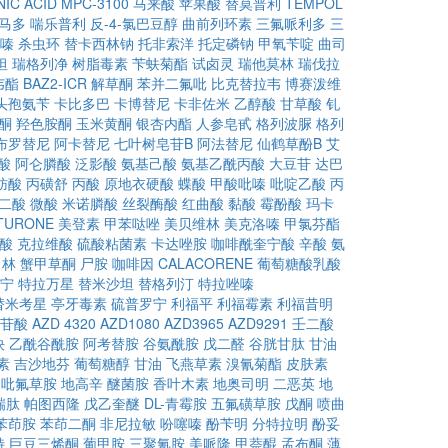
IC ACID
MPC-3100
马来酸
苹果酸
替莫普利
TEMPOL
马多
喘乐普利
反-4-氯巴豆醇
曲前列环素
三氟哌利多
三
嗪
杀虫环
替卡西林钠
托非索洋
托定磷钠
甲氧苄啶
曲司
坦
瑞格列净
树脂毒素
苄蚨菊酯
试卤灵
瑞他莫林
瑞伐拉
韦酯
BAZ2-ICR
解草酮
苯并二氟吡
比克替拉韦
博赛泼维
头孢氨苄
卡比多巴
卡博替尼
卡非佐米
乙醇酸
甘草酸
钆
酮
羟色胺酮
玉米黄酮
银杏内酯
人参皂甙
格列波脲
格列
布罗替尼
阿卡替尼
七叶树皂苷B
阿法替尼
仙鹤草酚B
艾
酸
阿仑膦酸
泛影酸
氨基己酸
氨基乙酰丙酸
大豆苷
达巴
肪酸
丙磺舒
丙酸
原地衣硬酸
蝶酸
甲酸吡嗪
吡啶乙酸
丙
二酸
微酸
米诺膦酸
丝裂酶酸
红曲酸
黏酸
霉酚酸
玛卡
TURONE
美登素
甲苯哒唑
美贝维林
美克洛嗪
甲氯芬酯
酸
克拉维酸
硫酸粘菌素
卡达唑胺
咖啡酰奎宁酸
辛酸
氨
角林
蟹甲草酮
尸胺
咖啡因
CALACORENE
葡萄糖酸乳酸
宁
特拉万星
替米沙坦
替格列汀
特拉唑嗪
替米考星
亭牙毒素
硫普罗宁
利福平
利福霉素
利福昔明
苷酸
AZD 4320
AZD1080
AZD3965
AZD9291
壬二酸
炔
乙酰谷酰胺
阿考替胺
谷氨酰胺
戊二醛
谷胱甘肽
甘油
素
吉沙地芬
葡萄糖醇
甘油
飞燕草素
溴氰菊酯
皮肤素
吡氟草胺
地高辛
醚菌胺
香叶木素
地奥司明
二恶英
地
瑞肽
帕图西隆
戊乙奎醚
DL-青霉胺
五氟磺草胺
戊酮
喷曲
苯茚胺
苯茚二酮
非尼拉敏
吩噻嗪
酚苄明
分特拉明
酚妥
特
巨豆三烯酮
葡甲胺
三聚氰胺
美哌隆
甲萘醌
孟布酮
薄