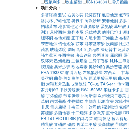
五氟利多
敌虫菊酯
ICI-164384
异丹酚酸
项目分类：
多替诺德
测试
右美沙芬
托莫西汀
氯雷他定
氨苄
洛贝林
卢帕他定
奥氮平
阿哌沙班
安非他酮
多肽
帕瑞昔布
地氯雷他定
伊班膦酸钠
蛋氨酸
苯甲酸
列汀
苯唑西林
格列本脲
乐伐替尼
他唑巴坦
利塞
螺环酮
布他米酯
正丁烷
布坦卡因
丁烯酸盐
布替
苄普地尔
倍他洛尔
联苯
邻苯基苯酚
没药醇
比沙
菌素
呋喃烯啶
呋喃
2,4,5-涕丙酸
法达普韦
泛昔
强力霉素
多西拉敏
决奈达隆
羟丙哌嗪
屈螺酮
屈
双环素
己烯雌酚
二氟尼柳
二异丁香酚
N,N-二
胺磺隆
奥米沙班
欧地霉素
奥沙利铂
奥沙普嗪
奥
PHA-793887
帕博西尼
左氧氟沙星
左西孟旦
甘
美孕酮
曲美他嗪
曲美苄胺
原苯甲酸三甲酯
曲米
脂
对羟基苯乙胺
L-酪氨酸
TG-02
TAK-441
他卡
罗丹明6G
甲状旁腺素
RWJ-52353
消旋卡多曲
雷
醇
丁烯硫醇
苄索氯铵
比阿培南
双孢唑类二恶英
草酮
丙烯菊酯
生物蝶呤
生物素
比哌立登
双降生
非尼
雷夫康唑
非韦匹仑
非达司他
福沙吡坦
氟维
苏糖醇
多西他赛
十二烷醇
多奈哌齐
度骨化醇
DR
PB-141
PICTILISIB
帕马考昔
帕纳替尼
拉西替尼
磷乳酸
亚磷酸
磷酸
邻苯二甲酸
美商陆酸
苦味酸