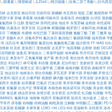
尿囊素
替那帕诺
LZ045
维贝格隆
去氢二异丁香酚
沙马西尼
西林
达克替尼
格拉司琼
托烷司琼
胺碘酮
布瓦西坦
吡啶
乙醛
氯唑西林
西那卡塞
胆碱
青霉素
纳洛酮
吲哚布芬
洛索洛芬
肉桂酰胺
白消安
脂肪
氟氯西林
D-泛醇
普瑞巴林
异丙托溴铵
地佐辛
东莨菪碱
金刚烷
布托诺啡
膦酸
比索洛尔
替罗非班
贝达喹啉
樟脑磺酸
帕罗西汀
依帕司他
肉毒碱
恩
萘芬
丁烯酰胺
布康唑
布托巴胺
丁基羟基茴香醚
氰酸丁酯
丁醛
丁酰苯
铋
克罗
双酚A
冰片
溴氯布罗特
氟比洛芬
氟伐他汀
氟磺胺草醚
福米西林
甲
洛韦
法匹拉韦
氟茚唑菌胺
氟雷拉纳
氯氟吡氧乙酸
福沙那伟
FF-MAS
5(
他维林
杜克甙
度洛西汀
度他雄胺
达克罗宁
地屈孕酮
达那唑
癸醇
DECAT
甲基异丙醇胺
迪曼尼
苯地洛尔
二苯基甲硫醇
地夸磷索
昂丹司琼
芒柄花苷
昔拉定
奥昔布宁
乙氧氟草醚
催产素
奥泽沙星
奥比他韦
奥司他韦
低聚糖
草西定
利拉利汀
林可霉素
利谷隆
脂氧素
尼泊司他汀
党参炔苷
洛美沙星
帕明
三聚甲醛
曲普立定
雷公藤甲素
三蝶烯
曲格列酮
莨菪烷
曲帕替平
托
西妥
他达拉非
他林洛尔
替比培南酯
罗匹尼罗
罗哌卡因
罗格列酮
罗替戈
米普利
瑞芬太尼
白藜芦醇
视黄醇
碘代酚
瑞来巴坦
罗库溴胺
溴米索伐
溴西泮
燕茜素
枯草菌素
巴氯芬
巴洛沙星
苯并双环酮
苯并呋喃
安息香
苯
物素
双氟脲
比伐卢定
博莱霉素
布南色林
帕洛诺司琼
丙戊酸
美金刚
樟脑
司群
食品黄
磺达肝癸钠
加替沙星
吉非替尼
吉列替尼
钆贝酸
钆喷酸
半乳
IMANOL
氟哌利多
地喹啉
地西泮
双氯磺草胺
鼠得克
地尔硫卓
二硫仑
苄草丹
茯苓酸
棕榈酸
棕榈油酸
帕吡莫德
泛解酸
仲班酸(乙二酰脲)
PD 0
匹多莫德
虱螨脲
木犀草素
LOXO-195
LEQ-506
雷迪帕韦
乐特莫韦
洛布