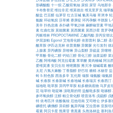
形磷酸酯
十一烷
乙酸双氧铀
尿烷
尿苷
乌地那非
卡布鲁替尼
维拉非尼
维莫德吉
维克里罗克
缬草
酸盐
巴豆醛
仙茅苷
红古豆碱
氰美马嗪
草津净
轮
氨酸
环硅氧烷
莎草烯
赛庚啶
环丙孕酮
半胱胺
L
美辛
扑热息痛
杀扑磷
甲氧沙林
麻醉椒苦素
甲地
素
红曲红胺
莫能菌素
莫西菌素
莫西沙星
普罗孕
丙哌维林
PROPOCTAMINE
乙酸丙酯
异丙安替比
伊屈泼帕
Egonol
艾地骨化醇
依那普利
肠二醇
圣
酰草胺
伊匹达克林
依普黄酮
异菌脲
光引发剂
德
上腺素
异丙碘胺
异喹啉
异山梨醇
异硫蓝
异噻唑
甲草酚
骨化二醇
钙铂三醇
骨化三醇
油菜甾醇
菜
乙酰
阿维A酸
阿克拉霉素
苯草醚
黄肉楠碱
阿法
爱维莫潘
安贝生坦
唑嘧菌胺
莠灭净
烟碱霉素
酰
太尼
六氢大麻酚
丁香脂醇
舒巴坦
糖精
水杨苷
盐
蛉
5-羟色胺
西洛多辛
瓦伦斯
缬胺
缬氨酸
缬氨腈
碱
长春胺
长春新碱
长春地碱
长春瑞滨
长春西汀
福地吡
吡草胺
异丙甲草胺
粘多糖病底物
马罗皮
芘
哒草特
吡啶啉
溴吡斯的明
盐酸吡多胺
吡哆醇
参环氧炔醇
泛醇
帕立骨化醇
喷昔洛韦
戊硫醇
戊
特
依考匹泮
依酚氯铵
厄他培南
艾司唑仑
伊多塞
碘喷托
碘佛醇
异葑醇
氮异丙嗪
艾拉普林
亚胺培
霉素
阿贝卡星
熊果苷
青蒿素
头孢洛林盐
塞利洛