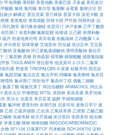
尔
甲地孕酮
薄荷醇
美普他酚
美索巴莫
灭多威
美托洛尔
氯甲酸酯
氯喹
氯丙嗪
泰尔登
氯塞酮
金霉素
氯唑沙宗
胆
拉曲沙
解磷定
普拉克索
普兰林肽
普莫卡因
泼尼卡酯
泼
香橙烯
青蒿氧烷
青蒿琥酯
阿替卡因
芦竹胺
阿斯利多
抗
宗
阿扎胞苷
索玛鲁肽侧链
依莫司汀
伊卢多啉
乙甲丁酰胺
依匹斯汀
依普利酮
氟哌啶醇
哈喹诺
正己醛
和厚朴酚
脲
硫丹
羟基地奥司明
高车前素
组氨瑞林
乙内酰脲
1,4-
斯
伊马替尼
双咪苯脲
艾瑞昔布
茚虫威
埃沙左米
艾拉莫
代丁酸钠
亚氯酸钠
环己基氨基磺酸钠
透明质酸钠
索拉芬
宁
三氯蔗糖
蔗糖
舒布硫胺
磺草酮
磺胺醋酰
磺胺氯哒嗪
酰甲胺
TIGOLANER
替拉那韦
他克莫司
2-(3,5-二氯苯
伏前列素
野麦畏
TINOPALCBS-X
尿素
桂哌齐特
西尼必
索
氯西尼嗪
氯法拉滨
氯法齐明
四螨嗪
氯美噻唑
氯米芬
硫唑嘌呤
氮卓斯汀
阿折地平
氮杂环丁烷
偶氮二羧酸
索
氨基丁醛
呱氨托美丁
阿拉伯糖醇
ARAMCHOL
阿比朵
利
莫奈太尔
甲噻嘧啶
MTSL
美西林
美洛昔康
美罗培南
曲辛
美法仑
克霉灵
美芬妥英
硫醇
甲磺胺磺隆
霉素
氟环唑
爱普列特
依替巴肽
厄多司坦
麦角日亭宁
麦
酮
乙烷
乙硫异烟胺
乙虫清
乙氧呋草黄
乙琥胺
乙酸乙酯
乙螨唑
依曲韦林
欧天芥菜碱
依沙美肟
依西美坦
吡虫啉
唑
伊潘立酮
咪唑
咪唑烷酮
IMIDODICARBONIMIDIC
水合物
SF1126
日落黄FCF
司来帕格
SCH 209702
淀粉
醇
硅烷醇
西地那非
乌帕替尼
十一碳烯酸
尿酸
伞形酮
伞