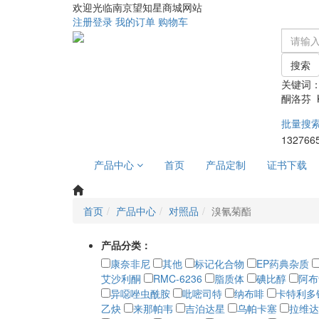
欢迎光临南京望知星商城网站
注册
登录
我的订单
购物车
搜索
关键词
酮洛芬 Ke
批量搜
132766
产品中心
首页
产品定制
证书下载
首页
产品中心
对照品
溴氰菊酯
产品分类：
康奈非尼
其他
标记化合物
EP药典杂质
艾沙利酮
RMC-6236
脂质体
碘比醇
阿布
异噁唑虫酰胺
吡嘧司特
纳布啡
卡特利多
乙炔
来那帕韦
吉泊达星
乌帕卡塞
拉维达