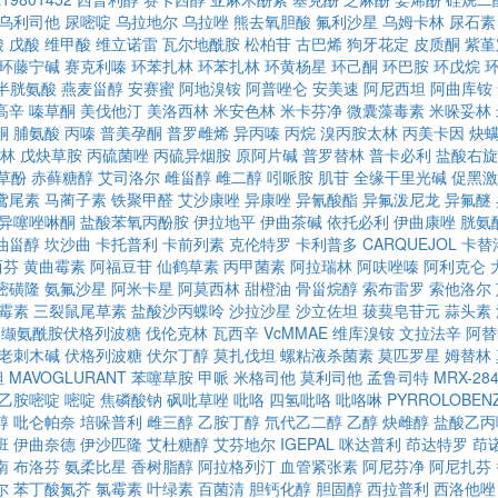
乌利司他
尿嘧啶
乌拉地尔
乌拉唑
熊去氧胆酸
氟利沙星
乌姆卡林
尿石素
酸
戊酸
维甲酸
维立诺雷
瓦尔地酰胺
松柏苷
古巴烯
狗牙花定
皮质酮
紫堇
环藤宁碱
赛克利嗪
环苯扎林
环苯扎林
环黄杨星
环己酮
环巴胺
环戊烷
-半胱氨酸
燕麦甾醇
安赛蜜
阿地溴铵
阿普唑仑
安美速
阿尼西坦
阿曲库铵
高辛
嗪草酮
美伐他汀
美洛西林
米安色林
米卡芬净
微囊藻毒素
米哚妥林
酮
脯氨酸
丙嗪
普美孕酮
普罗雌烯
异丙嗪
丙烷
溴丙胺太林
丙美卡因
炔
林
戊炔草胺
丙硫菌唑
丙硫异烟胺
原阿片碱
普罗替林
普卡必利
盐酸右旋
草酚
赤藓糖醇
艾司洛尔
雌甾醇
雌二醇
吲哌胺
肌苷
全缘干里光碱
促黑激
鸢尾素
马蔺子素
铁聚甲醛
艾沙康唑
异康唑
异氰酸酯
异氟泼尼龙
异氟醚
异噻唑啉酮
盐酸苯氧丙酚胺
伊拉地平
伊曲茶碱
依托必利
伊曲康唑
胱氨
油甾醇
坎沙曲
卡托普利
卡前列素
克伦特罗
卡利普多
CARQUEJOL
卡替
西芬
黄曲霉素
阿福豆苷
仙鹤草素
丙甲菌素
阿拉瑞林
阿呋唑嗪
阿利克仑
嘧磺隆
氨氟沙星
阿米卡星
阿莫西林
甜橙油
骨甾烷醇
索布雷罗
索他洛尔
霉素
三裂鼠尾草素
盐酸沙丙蝶呤
沙拉沙星
沙立佐坦
菝葜皂苷元
蒜头素
缬氨酰胺伏格列波糖
伐伦克林
瓦西辛
VcMMAE
维库溴铵
文拉法辛
阿替
老刺木碱
伏格列波糖
伏尔丁醇
莫扎伐坦
螺粘液杀菌素
莫匹罗星
姆替林
坦
MAVOGLURANT
苯噻草胺
甲哌
米格司他
莫利司他
孟鲁司特
MRX-28
乙胺嘧啶
嘧啶
焦磷酸钠
砜吡草唑
吡咯
四氢吡咯
吡咯啉
PYRROLOBENZ
醇
吡仑帕奈
培哚普利
雌三醇
乙胺丁醇
氘代乙二醇
乙醇
炔雌醇
盐酸乙丙
班
伊曲奈德
伊沙匹隆
艾杜糖醇
艾芬地尔
IGEPAL
咪达普利
茚达特罗
茚
南
布洛芬
氨柔比星
香树脂醇
阿拉格列汀
血管紧张素
阿尼芬净
阿尼扎芬
尔
苯丁酸氮芥
氯霉素
叶绿素
百菌清
胆钙化醇
胆固醇
西拉普利
西洛他唑