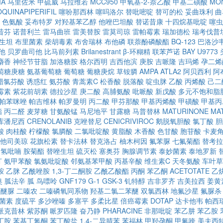
MA
马里佐米
甲硫威
马拉维若
MCC950
甲氧基-2-萘乙酸
甲基二磺酸
MON
OQUINAPIPERIFIL
噻吩那西林
噻吗洛尔
替吡嘧啶
替可的松
妥曲珠利
曲
色氨酸
妥布特罗
对羟基苯乙醇
他唑巴坦酸
替诺昔康
十四烷基吡啶
噻虫
昔芬
诺普利兰
雷马曲班
雷美替胺
雷莫司琼
雷帕霉素
瑞加德松
瑞考伐普
生坦
布里菌素
柴胡毒素
布舍瑞林
布他磷
联萘酚磷酸酯
BQ-123
巴洛沙
他
贝罗曲司他
比马前列素
Brilanestrant
β-环糊精
联苯芦诺
BAY U9773
麝香
神经节苷脂
加洛糖胺
格尔西明
吉西他滨
庚胺
吉哌隆
吉玛烯
孕二烯
萄糖庚糖
氨基葡萄糖
葡萄糖
葡糖庚烷
草铵膦
AMPA
ATLA2
阿贝西利
阿
醋氯芬酸
诱惑红
氨芬酸
青蒿素C
松香酸
脱落酸
啶虫脒
乙酸
丙烯酸
己二
霉素
紫花前胡素
德拉沙星
庚二酸
高脯氨酸
吡哌酸
新戊酸
多元不饱和脂
帕苯咪唑
帕吉维林
帕罗曼明
丙二酸
甲芬那酸
甲基丙烯酸
甲磺酸
甲基丙
酯
丙二醛
麦芽糖
甘氨酸锰
马尼地平
甘露糖
马普替林
MATURINONE
MA
库潘尼西
CRENOLANIB
克唑替尼
CENICRIVIROC
鹅脱氧胆酸
氯丁酸
胆
酸
肉桂酸
柠檬酸
氯膦酸
二氯吡啶酸
黄脂酸
木香酸
色甘酸
胞苷酸
卡麦
他司美琼
花旗松素
替卡法林
替克洛占
柚木柯因
氟苯脲
七氟菊酯
替考拉
四氢吡喃
胺菊酯
替唑生坦
硫灭松
塞奥芬
胸腺调节素
泰妙菌素
泰地罗新
汀
氨甲苯酸
氯氨吡啶酸
邻氨基苯甲酸
丙基辛酸
维生素C
天冬氨酸
车叶草
胺
乙脒
乙酰唑胺
1,3-丁二酮胺
乙酰乙酸酯
丙酮
苯乙酮
ACETOTATE
乙
奥
胍法辛
胍
鸟嘌呤
GNF179
G-1
GSK-3
钆特醇
吉非罗齐
吉美拉西
姜黄
丁醚脲
二嗪农
二嗪磷氧同系物
羟基二氯二苯醚
双氯西林
地氟沙星
氟脲杀
菌素
度硫平
多沙唑嗪
多塞平
多柔比星
倍癌霉素
DOTAP
达卡他韦
帕西
哌克昔林
紫苏酮
哌罗匹隆
奋乃静
PHARACINE
非那吡啶
苯乙肼
苯乙胺
丁胺
苯基丁氮酮
苯丁酸盐
1,4-二异腈苯
苯福林
甲羟孕酮
甲氟喹
美夫西