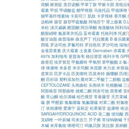
荷酮
哌替啶
美芬诺酮
甲苯丁胺
甲哌卡因
美吡拉
霉素
甲烷
甲磺酸盐
醋甲唑胺
乌洛托品
甲巯咪唑
羧甲基纤维素钠
卡莫司汀
肌肽
卡罗维林
香芹酮
达帕林
腺苷
腺苷甲硫氨酸
阿地芬宁
肾上腺素
D
米松
涕灭威砜
醛固酮
阿尔孕酮
海藻酸钠
阿利马
醋胺硝唑
氨基苯并托品
妥布霉素
托格列净
托麦
酸甘油脂
曲普瑞林
曲克芦丁
托拉菌素 B
泰乐菌
西呱
罗达司他
罗氟司特
罗拉吡坦
罗沙司他
瑞地
金雀异黄素
庆大霉素
土臭素
Germaben
赤霉素
6976
加利地韦
更昔洛韦
格拉替雷
格列卡韦
GPR
曲替尼
埃罗替尼
甲氨蝶呤
甲氧明
苯甲酸酯
2-氯
律
咪康唑
米多君
米非司酮
米屈肼
米力农
米替福
度苯宗
匹罗卡品
匹美噻吨
匹莫奇特
频哪酮
匹维
酮
匹杉琼
塑料添加剂
聚对苯二甲酸丁二醇酯
盐
CEFTOLOZANE
头孢曲松
头孢呋辛
吐根酚碱
三
阿那格雷
阿那曲唑
雄烯二酮
阿奈可他
茴香烯
安
酸
常山酮
哈尔满碱
哈巴俄苷
常春藤苷
天芥菜碱
嗪
肼
甲醛腙
氢氯噻嗪
氢氟噻嗪
对苯二酚
羟氯喹
汀
依柏康唑
爱康宁
蓝蓟定
松果菊苷
益康唑
依达
SARGAHYDROQUINOIC ACID
癸二酸
琥珀酸
西
克硝唑
一叶萩碱
司来吉兰
芹子烯
常绿钩吻碱
千
木碱
米库氯铵
咪唑司汀
吗氯贝胺
莫拉胺
莫林酮