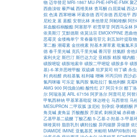
物
迈华替尼
MRI-1867
MU-PHE-HPHE-FMK
聚
西曲溴铵
藜芦碱
西维美林
查耳酮
白屈菜碱
西达
烷
色满
西苯唑啉
环索奈德
西可奈德
西尼地平
西
尼松龙
蒽
蒽醌
安替比林
来他替尼
阿帕喹酮
阿扑
坏血酸棕榈酸酯
阿塞那平
积雪草苷
阿西马朵林
依美斯汀
艾默德斯
依莫法宗
EMOXYPINE
恩曲
恶霉灵
金缕梅单宁
常春藤皂苷元
刺五加叶提取物
苯二酚
潮霉素
金丝桃素
羟基木犀草素
吡氟氯禾
德
春千里光碱
克氏千里光碱
番泻苷
丝氨醇
舍他
索利夫定
斯巴汀
斯巴达力定
亚精胺
精胺
螺内酯
磺胺嘧啶
磺胺地索辛
磺胺二甲嘧啶
磺胺多辛
磺
基)-6-苯并恶唑甲酸
双硫磷
坦罗莫司
特丁磷
杀虫
利
肉桂醛
肉桂基氯
桂利嗪
噌啉
环丙贝特
西沙必
氯丙咪嗪
可乐定
氯丙胺
氯吡拉汀
氯他利酮
克霉
AMG 900
阿伐曲泊帕
酸性红 27
阿贝卡尔
醋丁洛
尔
阿瑞洛莫
ARL 67156
阿罗洛尔
阿普司尼
阿替
甲氧西林钠
甲基苯基吡啶
咪达唑仑
马西替坦
马
MESUPRON
二甲双胍
泼尼松
別孕烷
孕烯醇酮
角克碱
麦角甾
芥酸酰胺
芥菜甙
刺桐灵碱
赤藓糖
乙基甲基二硫醚
丁酸乙酯
5-乙基-2-羟基-3-甲基环
咪喹莫特
脂肪乳剂
碘羟拉酸
异丙烟肼
异烟肼
依
DIAMIDE
IMINE
亚氨基芪
米帕明
MMP抑制剂
吲
沙库必曲
萨拉西诺
沙仑太尔
沙美特罗
SCHEMBL