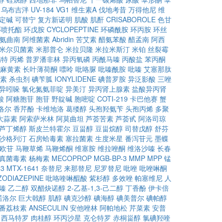
乌布吉泮
UV-184
VG1
维生素A
伐地考昔
万得他尼
维
定碱
可替宁
复方新诺明
肌酸
肌酐
CRISABOROLE
色甘
环喷托酯
环戊胺
CYCLOPEPTINE
环磷酰胺
环丙胺
环丝
氨曲南
阿维菌素
Abridin
苦艾素
醋氨苯酸
醋孟南
阿西
米尔贝菌素
米那普仑
米拉贝隆
米拉米斯汀
米铂
丝裂霉
螨特
丙烯
普罗潘非林
异丙氧磷
丙酰马嗪
丙酸盐
苯丙酮
麻黄素
长叶薄荷酮
嘌呤
吡咯脲
吡嗪酰胺
吡嗪
艾塞那肽
素
杀虫剂
碘苄胍
IONYLIDENE
碘普罗胺
异泛影酸
三唑
异吲哚
氯化氮氨菲啶
异美汀
异丙肾上腺素
盐酸异丙肾
酸
阿糖胞苷
胞苷
野靛碱
胞嘧啶
COTI-219
卡巴他赛
蟹
洛尔
香芹酚
卡维地洛
葛缕醇
头孢羟氨苄
头孢丙烯
多聚
大蒜素
阿索萨米林
阿莫曲坦
芦荟苦素
芦荟甙
阿洛司琼
芦丁烯醇
斯皮兰特霍尔
豆甾醇
豆甾烷醇
司替戊醇
舒芬
沙格列汀
石房蛤毒素
塞拉菌素
生度米星
番泻苷元
墨蝶
欧苷
马鞭草烯
马鞭烯酮
维塞胺
维拉唑酮
维洛沙嗪
长春
真菌毒素
杨梅素
MECOPROP
MGB-BP-3
MMP
MPP
锰
43
MTX-1641
奈替尼
来那替尼
尼罗替尼
吡唑
吡唑啉酮
ODIAZEPINE
吡咯喹啉醌酸
紫杉醇
多效唑
帕塞维尼
人
嗪
乙二醇
双醋炔诺醇
2-乙基-1,3-己二醇
丁香酚
伊卡倍
诺洛尔
巨大戟醇
肌醇
碘克沙醇
碘海醇
碘美普尔
碘帕醇
番荔枝素
ANSECULIN
安他唑林
阿帕地松
芹菜素
安普
西马特罗
肉桂醇
环丙沙星
克仑特罗
赤桐甾醇
氯碘羟喹