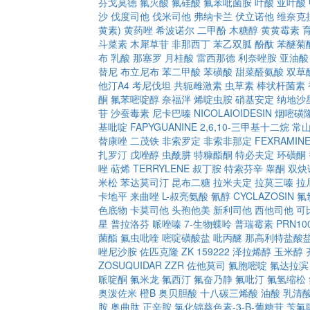
芬戈莫德
氟灭酸
氟硅酸
氟苯吡菌胺
叶酸
亚叶酸
沙
伐度司他
伐米司他
弗纳卡兰
伏立诺他
维奈克
黄素)
黄药唑
希波诺尔
二甲酚
木糖醇
黄黄霉素
斗菜素
木犀草苷
非那西丁
苯乙双胍
酚酞
苯醚菊
布
乳酸
那塞罗
月桂酸
雷西那德
利奈唑胺
亚油酸
替尼
布立尼布
苯二甲酸
苯磺酸
甜菜醛氨酸
双草
他汀A4
考尼伐坦
共轭雌激素
虫草素
棒状杆菌素
酮
氟苯嘧啶醇
奈福泮
烯啶虫胺
硝基安定
纳地沙
苷
沙蚕毒素
尼卡巴嗪
NICOLAIOIDESIN
烟嘧磺
基吡啶
FAPYGUANINE
2,6,10-三甲基十二烷
常
替康唑
二茂铁
非索罗定
非索非那定
FEXRAMIN
扎罗汀
戊唑醇
虫酰肼
特糠酯酮
特必夫定
环磺酮
唑
萜烯
TERRYLENE
叔丁胺
特索芬辛
睾酮
双炔
米松
苯达莫司汀
昆布二糖
拉米夫定
拉莫三嗪
拉
卡地平
来曲唑
L-叔亮氨酸
氰醇
CYCLAZOSIN
氟
色底物
卡莫司他
头孢他美
新利司他
西他司他
可
星
普拉洛芬
哌唑嗪
7-生物蝶呤
普瑞霉素
PRN10
菌酯
氟虫吡喹
嘧啶磺酸盐
吡丙醚
那高利特盐酸
唑尼沙胺
佐匹克隆
ZK 159222
泽拉烯醇
玉米醇
ZOSUQUIDAR
ZZR
佐他莫司
氟胞嘧啶
氟达拉滨
哌啶酮
氟米龙
氟西汀
氟奋乃静
氟吡汀
氟氢缩松
奥泼佐米
橙B
奥贝胆酸
十八碳三烯酸
油酸
乳清
胺
奥曲肽
正辛胺
氯化锦葵色素-3-Β-葡糖苷
苄氟