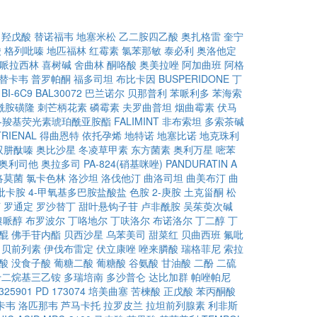
甲羟戊酸
替诺福韦
地塞米松
乙二胺四乙酸
奥扎格雷
奎宁
酸
格列吡嗪
地匹福林
红霉素
氯苯那敏
泰必利
奥洛他定
哌拉西林
喜树碱
舍曲林
酮咯酸
奥美拉唑
阿加曲班
阿格
替卡韦
普罗帕酮
福多司坦
布比卡因
BUSPERIDONE
丁
BI-6C9
BAL30072
巴兰诺尔
贝那普利
苯哌利多
苯海索
酰胺磺隆
刺芒柄花素
磷霉素
夫罗曲普坦
烟曲霉素
伏马
6)-羧基荧光素琥珀酰亚胺酯
FALIMINT
非布索坦
多索茶碱
RIENAL
得曲恩特
依托孕烯
地特诺
地塞比诺
地克珠利
双肼酞嗪
奥比沙星
冬凌草甲素
东方菌素
奥利万星
嘧苯
奥利司他
奥拉多司
PA-824(硝基咪唑)
PANDURATIN A
洛莫菌
氯卡色林
洛沙坦
洛伐他汀
曲洛司坦
曲美布汀
曲
吡卡胺
4-甲氧基多巴胺盐酸盐
色胺
2-庚胺
土克甾酮
松
汀
罗通定
罗沙替丁
甜叶悬钩子苷
卢非酰胺
吴茱萸次碱
溴哌醇
布罗波尔
丁咯地尔
丁呋洛尔
布诺洛尔
丁二醇
丁
醌
佛手苷内酯
贝西沙星
乌苯美司
甜菜红
贝曲西班
氟吡
贝前列素
伊伐布雷定
伏立康唑
唑来膦酸
瑞格菲尼
索拉
酸
没食子酸
葡糖二酸
葡糖酸
谷氨酸
甘油酸
二酚
二硫
十二烷基三乙铵
多瑞培南
多沙普仑
达比加群
帕唑帕尼
325901
PD 173074
培美曲塞
苦楝酸
正戊酸
苯丙酮酸
卡韦
洛匹那韦
芦马卡托
拉罗皮兰
拉坦前列腺素
利非斯