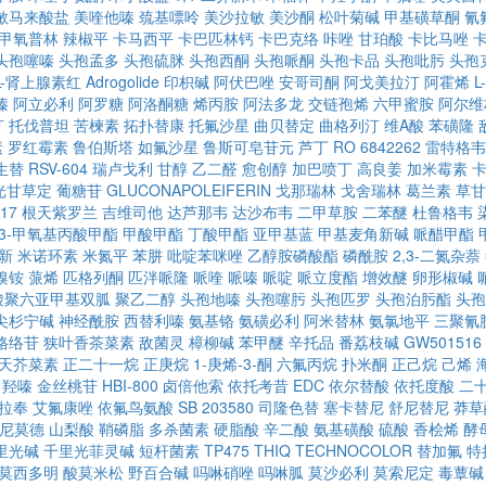
敏马来酸盐
美喹他嗪
巯基嘌呤
美沙拉敏
美沙酮
松叶菊碱
甲基磺草酮
氰
甲氧普林
辣椒平
卡马西平
卡巴匹林钙
卡巴克络
咔唑
甘珀酸
卡比马唑
头孢噻嗪
头孢孟多
头孢硫脒
头孢西酮
头孢哌酮
头孢卡品
头孢吡肟
头孢
,L-肾上腺素红
Adrogolide
印枳碱
阿伏巴唑
安哥司酮
阿戈美拉汀
阿霍烯
L
嗪
阿立必利
阿罗糖
阿洛酮糖
烯丙胺
阿法多龙
交链孢烯
六甲蜜胺
阿尔维
汀
托伐普坦
苦楝素
拓扑替康
托氟沙星
曲贝替定
曲格列汀
维A酸
苯磺隆
素
罗红霉素
鲁伯斯塔
如氟沙星
鲁斯可皂苷元
芦丁
RO 6842262
雷特格韦
生替
RSV-604
瑞卢戈利
甘醇
乙二醛
愈创醇
加巴喷丁
高良姜
加米霉素
光甘草定
葡糖苷
GLUCONAPOLEIFERIN
戈那瑞林
戈舍瑞林
葛兰素
草甘
17
根天紫罗兰
吉维司他
达芦那韦
达沙布韦
二甲草胺
二苯醚
杜鲁格韦
-3-甲氧基丙酸甲酯
甲酸甲酯
丁酸甲酯
亚甲基蓝
甲基麦角新碱
哌醋甲酯
新
米诺环素
米氮平
苯肼
吡啶苯咪唑
乙醇胺磷酸酯
磷酰胺
2,3-二氮杂萘
溴铵
蒎烯
匹格列酮
匹泮哌隆
哌喹
哌嗪
哌啶
哌立度酯
增效醚
卵形椒碱
酸聚六亚甲基双胍
聚乙二醇
头孢地嗪
头孢噻肟
头孢匹罗
头孢泊肟酯
头孢
尖杉宁碱
神经酰胺
西替利嗪
氨基铬
氨磺必利
阿米替林
氨氯地平
三聚氰
格络苷
狭叶香茶菜素
敌菌灵
樟柳碱
苯甲醚
辛托品
番荔枝碱
GW501516
天芥菜素
正二十一烷
正庚烷
1-庚烯-3-酮
六氟丙烷
扑米酮
正己烷
己烯
羟嗪
金丝桃苷
HBI-800
卤倍他索
依托考昔
EDC
依尔替酸
依托度酸
二
拉奉
艾氟康唑
依氟鸟氨酸
SB 203580
司隆色替
塞卡替尼
舒尼替尼
莽草
尼莫德
山梨酸
鞘磷脂
多杀菌素
硬脂酸
辛二酸
氨基磺酸
硫酸
香桧烯
酵
里光碱
千里光菲灵碱
短杆菌素
TP475
THIQ
TECHNOCOLOR
替加氟
特
莫西多明
酸莫米松
野百合碱
吗啉硝唑
吗啉胍
莫沙必利
莫索尼定
毒蕈碱