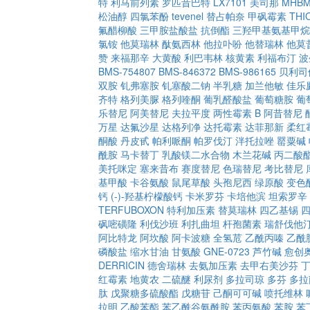
特
利马前列素
罗匹昔巴特
LX7101
美司那
MHB
松油醇
四氯苯酚
tevenel
替占帕奈
甲砜霉素
THI
氟醋柳酸
三甲胺盐酸盐
抗倒酯
三羟甲基氨基甲烷
氯铵
他莫瑞林
酞氨西林
他拉卟吩
他替瑞林
他莫
赞
来福那辛
大黄酸
利巴韦林
核黄素
利福布汀
波
BMS-754807
BMS-846372
BMS-986165
贝利司
双胺
钆弗塞胺
钆塞酸二钠
半乳糖
加兰他敏
佳乐
齐特
格列美脲
格列喹酮
葡乳醛酸盐
葡萄糖胺
葡
乐替尼
阿美替尼
夫拉平度
两性霉素 B
阿昔替尼
万星
达氟沙星
达格列净
达托霉素
达菲那新
柔红
酮酸
丹皮甙
帕利哌酮
帕罗伐汀
泮托拉唑
罂粟碱
酰胺
马卡替丁
乳酸镁二水合物
木兰花碱
丙二酸
美托咪定
塞来昔布
赛度替尼
色瑞替尼
考比替尼
基甲酸
卡谷氨酸
鼠尾草酸
头孢尼西
绿原酸
变色
钙
(-)-羟基柠檬酸钙
卡米罗芬
卡培他滨
坦索罗辛
TERFUBOXON
特利加压素
替莫瑞林
四乙基锡
砜嘧磺隆
利伐沙班
利扎曲坦
杆孢菌素
瑞舒伐他
阿比特龙
阿坎酸
阿卡波糖
全氢苊
乙酰丙嗪
乙酰
磷酸盐
缩水甘油
甘氨酸
GNE-0723
芦竹碱
愈创
DERRICIN
德舍瑞林
去氨加压素
去甲右美沙芬
红霉素
地黄农
二硫醚
利尿剂
多拉司琼
多芬
多拉
肽
戊聚糖多硫酸酯
戊糖苷
己酮可可碱
喷托维林
拉明
乙酸苯酯
苯乙酰谷氨酰胺
苯丙氨酸
苯胺
苯