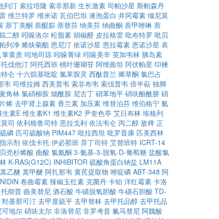
他列汀
索拉培隆
索非那新
生长激素
司帕沙星
斯帕森丹
雷
维兰特罗
维米诺
瓦伯巴坦
液泡蛋白
井冈霉素
缬尼莫
胺
萘丁美酮
萘醌腙
萘替芬
纳美芬
纳曲酮
萘甲唑啉
萘
烷二醇
吲哚洛尔
松脂素
胡椒醛
皮拉格雷
吡布特罗
吡贝
帕列净
烯炔菊酯
恩尼汀
依诺沙星
恩拉霉素
恩诺沙星
表
人掌黄质
吲地司琼
吲哚菁绿
吲哚美辛
英加韦林
胰岛素
阿托伐他汀
阿托西班
桃叶珊瑚苷
阿维曲坦
阿伏帕星
印楝
孢特仑
十六烷基吡啶
氯苯胺灵
西酞普兰
烯草酮
氯巴占
那韦
司维拉姆
西美普韦
索非布韦
索伐普韦
倍半萜
独脚
麦角林
氯硝柳胺
烟酰胺
尼古丁
硝苯地平
硝呋酚酰肼
硝
片烯
去甲肾上腺素
香兰素
加压素
维替泊芬
维伯格宁
氨
维生素E
维生素K1
维生素K2
尹奎色亭
艾日布林
埃格列
维莫司
依利格鲁司特
恶拉戈利
依法韦仑
丙二醇
敌稗
正
硫磷
匹可硫酸钠
PIM447
吡拉西坦
吡罗昔康
匹美西林
H指示剂
依伐卡托
伊必那班
异丁司特
艾替班特
ICRT-14
贝壳杉烯酸
曲酸
氯氨酮
3-氨基-3-脱氧-D-葡萄糖
盐酸氯
林
K-RAS(G12C) INHIBITOR
硫酸角蛋白钠盐
LM11A
蒿乙醚
蒿甲醚
阿扎那韦
黄芪提取物
唑啶磷
ABT-348
阿
NIDIN
卷曲霉素
辣椒玉红素
克菌丹
卡铂
洋红霉素
卡洛
托彻普
曲美替尼
酒石酸
牛磺脱氧胆酸
牛磺石胆酸
TD-
羟基那可汀
去甲度硫平
去甲替林
去甲托品醇
去甲托品
尼可地尔
硝呋太尔
非洛替尼
非罗考昔
氟马替尼
阿魏酸