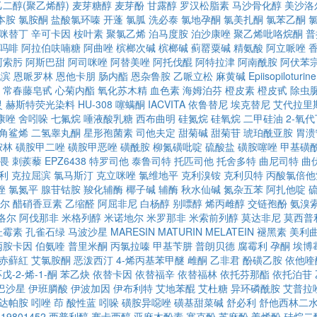
乙二醇(聚乙烯醇)
麦芽糖醇
麦芽酚
甘露醇
罗汉松脂素
马沙骨化醇
美沙洛
本胺
氯胺酮
盐酸氯环嗪
开蓬
氯胍
洗必泰
氯地孕酮
氯美扎酮
氯苯乙酮
咪替丁
辛可卡因
桉叶素
聚氯乙烯
泊马度胺
泊沙康唑
聚乙烯吡咯烷酮
普
吗啡
阿拉伯呋喃糖
阿曲唑
槟榔次碱
槟榔碱
蓟罂粟碱
精氨酸
阿立哌唑
阿索肟
阿斯巴甜
阿司咪唑
阿替美唑
阿托伐醌
阿特拉津
阿南酰胺
阿伏苯
他滨
恩哌罗林
恩他卡朋
肠内酯
恩杂鲁胺
乙哌立松
麻黄碱
Epiisopiloturine
常春藤皂甙
心菊内酯
氧化苏木精
血色素
海姆泊芬
橙皮素
橙皮甙
除虫
灵
赫斯特荧光染料
HU-308
噻螨酮
IACVITA
依鲁替尼
埃克替尼
艾代拉里
康唑
舍吲哚
七氟烷
唾液酸乳糖
西布曲明
硅氮烷
硅氧烷
二甲硅油
2-氧
角鲨烯
二氢睾丸酮
星形孢菌素
司他夫定
甜菊碱
甜菊苷
琥珀酰亚胺
胃溃
胺林
磺胺甲二唑
磺胺甲恶唑
磺酰胺
柳氮磺吡啶
硫酸盐
磺胺噻唑
甲基磺
畏
刺蒺藜
EPZ6438
特罗司他
泰鲁司特
托匹司他
托舍多特
曲尼司特
曲
利
克拉屈滨
氯马斯汀
克立咪唑
氯维地平
克利溴铵
克利贝特
丙酸氯倍他
唑
氯氮平
腺苷钴胺
羧化辅酶
椰子碱
辅酶
秋水仙碱
氮杂五苯
阿扎他啶
尔
醋硝香豆素
乙缩醛
阿屈非尼
白杨醇
别嘌醇
烯丙雌醇
交链孢酚
氨溴
洛尔
阿伐那非
米格列醇
米诺地尔
米罗那非
米索前列醇
莫达非尼
莫西普
杜霉素
孔雀石绿
马波沙星
MARESIN
MATURIN
MELATEIN
褪黑素
美利
丙胺卡因
伯氨喹
普里米酮
丙氯拉嗪
甲基苄肼
普朗贝德
腐霉利
孕酮
埃博
赤蘚紅
艾氯胺酮
恶泼西汀
4-烯丙基苯甲醚
雌酮
乙非君
酚磺乙胺
依他喹
戊-2-烯-1-酮
苯乙炔
依替卡因
依替福辛
依替福林
依托芬那酯
依托泊苷
巴沙星
伊班膦酸
伊波加因
伊布利特
艾地苯醌
艾杜糖
异环磷酰胺
艾普拉
达帕胺
吲唑
茚
酸性蓝
吲哚
磺胺异噁唑
磺基甜菜碱
舒必利
舒他西林二
19801452
西普利醇
赛卡西醇
亚麻木酚素
塞克酚
芝麻酚
姜烯酚
硅烷二