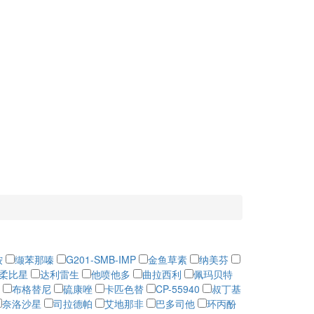
铵
缬苯那嗪
G201-SMB-IMP
金鱼草素
纳美芬
柔比星
达利雷生
他喷他多
曲拉西利
佩玛贝特
布格替尼
硫康唑
卡匹色替
CP-55940
叔丁基
奈洛沙星
司拉德帕
艾地那非
巴多司他
环丙酚