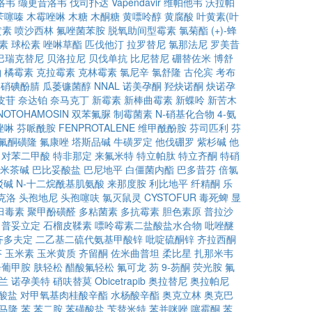
洛韦
缬更昔洛韦
伐司扑达
Vapendavir
维帕他韦
沃拉帕
苄噻嗪
木霉唑啉
木糖
木酮糖
黄嘌呤醇
黄腐酸
叶黄素(叶
黄素
喷沙西林
氟唑菌苯胺
脱氧助间型霉素
氯菊酯
(+)-蜂
素
球松素
唑啉草酯
匹伐他汀
拉罗替尼
氯那法尼
罗美昔
巴瑞克替尼
贝洛拉尼
贝伐单抗
比尼替尼
硼替佐米
博舒
铂
橘霉素
克拉霉素
克林霉素
氯尼辛
氯舒隆
古伦宾
考布
硝碘酚腈
瓜萎镰菌醇
NNAL
诺美孕酮
羟炔诺酮
炔诺孕
皮苷
奈达铂
奈马克丁
新霉素
新棒曲霉素
新蝶呤
新苦木
NOTOHAMOSIN
双苯氟脲
制霉菌素
N-硝基化合物
4-氨
唑啉
芬哌酰胺
FENPROTALENE
维甲酰酚胺
芬司匹利
芬
氟酮磺隆
氟康唑
塔斯品碱
牛磺罗定
他伐硼罗
紫杉碱
他
对苯二甲酸
特非那定
来氟米特
特立帕肽
特立齐酮
特硝
米茶碱
巴比妥酸盐
巴尼地平
白僵菌内酯
巴多昔芬
倍氯
驳碱
N-十二烷酰基肌氨酸
来那度胺
利比地平
纤精酮
乐
克洛
头孢地尼
头孢噻呋
氯灭鼠灵
CYSTOFUR
毒死蜱
显
臼毒素
聚甲酚磺醛
多粘菌素
多抗霉素
胆色素原
普拉沙
普妥立定
石榴皮鞣素
嘌呤霉素二盐酸盐水合物
吡唑醚
齐多夫定
二乙基二硫代氨基甲酸锌
吡啶硫酮锌
齐拉西酮
芬
玉米素
玉米黄质
齐留酮
佐米曲普坦
柔比星
扎那米韦
辛葡甲胺
肤轻松
醋酸氟轻松
氟可龙
芴
9-芴酮
荧光胺
氟
兰
诺孕美特
硝呋替莫
Obicetrapib
奥拉替尼
奥拉帕尼
酸盐
对甲氧基肉桂酸辛酯
水杨酸辛酯
奥克立林
奥克巴
马隆
苯
苯二胺
苯磺酸盐
苄替米特
苯并咪唑
噻霉酮
苯