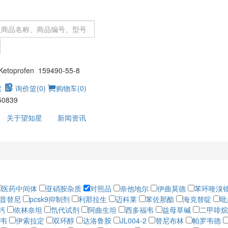
：
toprofen 159490-55-8
索
询价篮(
0
)
购物车(
0
)
50839
关于望知星
新闻资讯
医药中间体
亚硝胺杂质
对照品
奈他地尔
伊曲莫德
苯环喹溴
昔替尼
pcsk9抑制剂
利那拉生
迈科莱
苯佐那酯
海克替啶
吡
钙
依林奈坦
氘代试剂
阿曲生坦
西多福韦
益母草碱
二甲啡烷
韦
伊索拉定
双环醇
达洛鲁胺
JL004-2
替尼布林
帕罗韦德