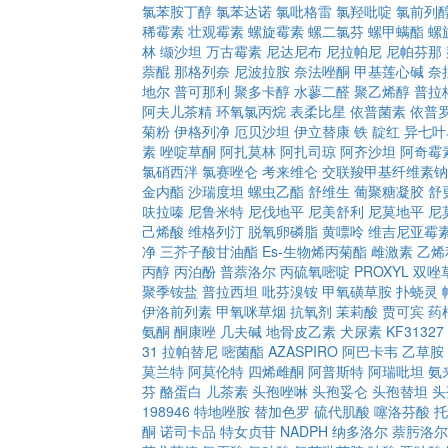
氯苯胺丁醇
氯苯达诺
氯吡格雷
氯羟吡啶
氯前列
稀霉素
壮观霉素
螺旋霉素
螺二氯芬
螺甲螨酯
螺
林
缬沙坦
万古霉素
尼达尼布
尼拉帕尼
尼帕芬那
萘醌
那格列奈
尼波拉胺
奈法唑酮
甲基莲心碱
奈
地尔
普可那利
聚多卡醇
水蓼二醛
聚乙烯醇
普拉
阿夫儿茶精
环氧氯丙烷
表柔比星
依普菌素
依普
菊粉
伊格列净
厄贝沙坦
伊立替康
铁
靛红
异七叶
素
唑啶草酮
阿扎莫林
阿扎司琼
阿齐沙坦
阿奇霉
氯硝西泮
氯赛唑仑
考来维仑
交联羧甲基纤维素钠
金内酯
沙瑞度坦
螺虫乙酯
舒维生
葡聚糖凝胶
舒
呋拉嗪
尼鲁米特
尼伐地平
尼美舒利
尼莫地平
尼
己烯酸
维格列汀
脱氧卵磷脂
黄嘌呤
维吉尼亚霉
净
三芥子酸甘油酯
Es-生物烯丙菊酯
雌激素
乙烯
丙醇
丙泊酚
普萘洛尔
丙硫氧嘧啶
PROXYL
双唑
聚季铵盐
普拉西坦
吡芬溴铵
甲氧磺草胺
扑蛲灵
伊洛前列素
甲氧咪草烟
抗氧剂
茉莉酸
贾可宾
药
氨酮
酮康唑
几夫碱
地骨皮乙素
犬尿素
KF31327
31
拉帕替尼
嘧菌酯
AZASPIRO
阿巴卡韦
乙草胺
莫兰特
阿莫伦特
四烯雌酮
阿普斯特
阿瑞吡坦
氨
芬
酪蛋白
儿茶素
头孢唑啉
头孢妥仑
头孢替坦
头
198946
特地唑胺
替加色罗
硫代肌酸
噻洛芬酸
托
酮
诺司卡品
特女贞苷
NADPH
纳多洛尔
萘肟洛尔