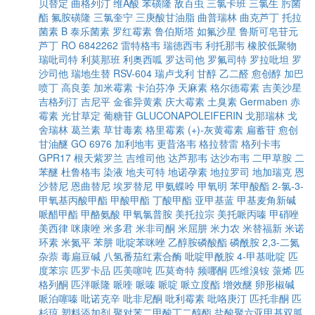
贝替定
曲格列汀
维A酸
苯磺隆
敌百虫
三氯卡班
三氯生
肟菌
酯
氟胺磺隆
三氯奎宁
三庚酸甘油脂
曲普瑞林
曲克芦丁
托拉
菌素 B
泰乐菌素
罗红霉素
鲁伯斯塔
如氟沙星
鲁斯可皂苷元
芦丁
RO 6842262
雷特格韦
瑞德西韦
利托那韦
橡胶低聚物
瑞吡司特
利莫那班
利奥西呱
罗达司他
罗氟司特
罗拉吡坦
罗
沙司他
瑞地生替
RSV-604
瑞卢戈利
甘醇
乙二醛
愈创醇
加巴
喷丁
高良姜
加米霉素
卡泊芬净
天麻素
格尔德霉素
吉美沙星
吉格列汀
吉尼平
金雀异黄素
庆大霉素
土臭素
Germaben
赤
霉素
光甘草定
葡糖苷
GLUCONAPOLEIFERIN
戈那瑞林
戈
舍瑞林
葛兰素
草甘毒素
格里霉素
(+)-灰黄霉素
扁蓄苷
愈创
甘油醚
GO 6976
加利地韦
更昔洛韦
格拉替雷
格列卡韦
GPR17
根天紫罗兰
吉维司他
达芦那韦
达沙布韦
二甲草胺
二
苯醚
杜鲁格韦
染液
地夫可特
地诺孕素
地拉罗司
地加瑞克
恩
沙替尼
恩曲替尼
埃罗替尼
甲氨蝶呤
甲氧明
苯甲酸酯
2-氯-3-
甲氧基丙酸甲酯
甲酸甲酯
丁酸甲酯
亚甲基蓝
甲基麦角新碱
哌醋甲酯
甲酪氨酸
甲氧氯普胺
美托拉宗
美托哌丙嗪
甲硝唑
美西律
咪康唑
米多君
米非司酮
米屈肼
米力农
米替福新
米诺
环素
米氮平
苯肼
吡啶苯咪唑
乙醇胺磷酸酯
磷酰胺
2,3-二氮
杂萘
毒扁豆碱
八氢番茄红素合酶
吡啶甲酰胺
4-甲基吡啶
匹
度苯宗
匹罗卡品
匹美噻吨
匹莫奇特
频哪酮
匹维溴铵
蒎烯
匹
格列酮
匹泮哌隆
哌喹
哌嗪
哌啶
哌立度酯
增效醚
卵形椒碱
哌泊噻嗪
吡诺克辛
吡非尼酮
吡利霉素
吡咯庚汀
匹托非酮
匹
杉琼
塑料添加剂
聚对苯二甲酸丁二醇酯
盐酸聚六亚甲基双胍