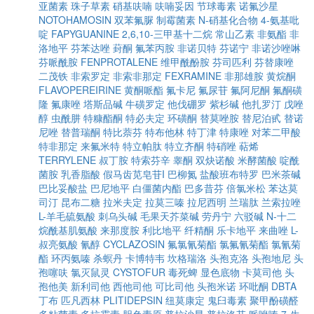
亚菌素
珠子草素
硝基呋喃
呋喃妥因
节球毒素
诺氟沙星
NOTOHAMOSIN
双苯氟脲
制霉菌素
N-硝基化合物
4-氨基吡
啶
FAPYGUANINE
2,6,10-三甲基十二烷
常山乙素
非氨酯
非
洛地平
芬苯达唑
葑酮
氟苯丙胺
非诺贝特
芬诺宁
非诺沙唑啉
芬哌酰胺
FENPROTALENE
维甲酰酚胺
芬司匹利
芬替康唑
二茂铁
非索罗定
非索非那定
FEXRAMINE
非那雄胺
黄烷酮
FLAVOPEREIRINE
黄酮哌酯
氟卡尼
氟尿苷
氟阿尼酮
氟酮磺
隆
氟康唑
塔斯品碱
牛磺罗定
他伐硼罗
紫杉碱
他扎罗汀
戊唑
醇
虫酰肼
特糠酯酮
特必夫定
环磺酮
替莫唑胺
替尼泊甙
替诺
尼唑
替普瑞酮
特比萘芬
特布他林
特丁津
特康唑
对苯二甲酸
特非那定
来氟米特
特立帕肽
特立齐酮
特硝唑
萜烯
TERRYLENE
叔丁胺
特索芬辛
睾酮
双炔诺酸
米酵菌酸
啶酰
菌胺
乳香脂酸
假马齿苋皂苷I
巴柳氮
盐酸班布特罗
巴米茶碱
巴比妥酸盐
巴尼地平
白僵菌内酯
巴多昔芬
倍氯米松
苯达莫
司汀
昆布二糖
拉米夫定
拉莫三嗪
拉尼西明
兰瑞肽
兰索拉唑
L-羊毛硫氨酸
刺乌头碱
毛果天芥菜碱
劳丹宁
六驳碱
N-十二
烷酰基肌氨酸
来那度胺
利比地平
纤精酮
乐卡地平
来曲唑
L-
叔亮氨酸
氰醇
CYCLAZOSIN
氟氯氰菊酯
氯氟氰菊酯
氯氰菊
酯
环丙氨嗪
杀螟丹
卡博特韦
坎格瑞洛
头孢克洛
头孢地尼
头
孢噻呋
氯灭鼠灵
CYSTOFUR
毒死蜱
显色底物
卡莫司他
头
孢他美
新利司他
西他司他
可比司他
头孢米诺
环吡酮
DBTA
丁布
匹凡西林
PLITIDEPSIN
纽莫康定
鬼臼毒素
聚甲酚磺醛