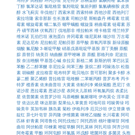
马特罗
肉桂醇
环丙沙星
克仑特罗
赤桐甾醇
氯碘羟喹
氯苯胺
丁醇
氯苯达诺
氯吡格雷
氯羟吡啶
氯前列醇
氯氰碘柳胺
皮质
醇
水飞蓟宾
辛伐他汀
西索米星
西索特林
西他沙星
西他列汀
索拉培隆
索非那新
生长激素
司帕沙星
斯帕森丹
稀霉素
壮观
霉素
螺旋霉素
螺二氯芬
螺甲螨酯
螺旋藻
柄曲霉素
链霉素
苏
丹
磺苄西林
伏氧西汀
伐地那非
维拉帕米
维卡格雷
维兰特罗
维米诺
瓦伯巴坦
液泡蛋白
井冈霉素
缬尼莫林
缬沙坦
万古霉
素
尼达尼布
尼拉帕尼
尼帕芬那
萘甲酸
萘氧丙草胺
新绿原酸
烟酸
氟尼酸
3-哌啶甲酸
硝基戊基吡啶甲基胺
萘丁美酮
萘醌
腙
萘替芬
纳美芬
纳曲酮
萘甲唑啉
萘
萘醌
那格列奈
尼波拉
胺
奈法唑酮
甲基莲心碱
奈拉宾
新植二烯
新斯的明
苯巴比妥
苯酚
乙二醇苯醚
非尼拉朵
间苯三酚
蒎烷二醇
吲哚洛尔
松脂
素
胡椒醛
皮拉格雷
吡布特罗
吡贝地尔
普可那利
聚多卡醇
水
蓼二醛
聚乙烯醇
普拉格雷
吡喹酮
二苯哌丙醇
普罗布考
丙卡
特罗
榄香素
依来曲普坦
大黄素
依帕列净
烯炔菊酯
恩尼汀
依
诺沙星
恩拉霉素
恩诺沙星
表阿夫儿茶精
环氧氯丙烷
表柔比
星
依普菌素
依普罗沙坦
马萘雌酮
氟哌噻吨
伊布莫仑
淫羊藿
苷
依达比星
咪达那新
梨果仙人掌黄质
吲地司琼
吲哚菁绿
吲
哚美辛
英加韦林
胰岛素
菊粉
伊格列净
厄贝沙坦
伊立替康
铁
靛红
异七叶皂苷
异丙隆
伊维菌素
咪唑乙烟酸
长川霉素
阿司
匹林
虾青素
阿塔鲁伦
阿托伐他汀
阿托西班
桃叶珊瑚苷
阿维
曲坦
阿伏帕星
印楝素
唑啶草酮
阿扎莫林
阿扎司琼
阿齐沙坦
阿奇霉素
甲酚
环阿屯醇
环氯胍
环戊醇
嘧菌环胺
多菌灵
头孢