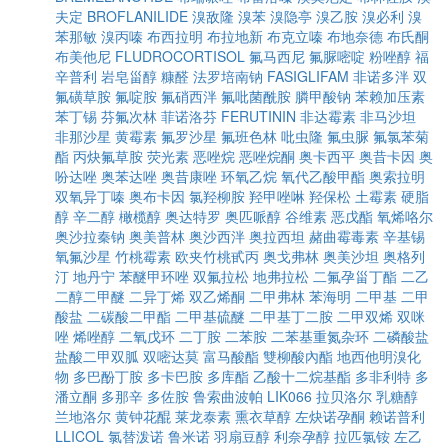
夫定
BROFLANILIDE
溴敌隆
溴苯
溴隐亭
溴乙胺
溴必利
溴
苯那敏
溴丙嗪
布西拉明
布拉地新
布克立嗪
布地奈德
布氏酮
布美他尼
FLUDROCORTISOL
氟马西尼
氟脲嘧啶
粉唑醇
福
辛普利
岩皂甾醇
糠醛
法罗培南钠
FASIGLIFAM
非诺多泮
双
氟磺草胺
氟啶胺
氟硝西泮
氟吡菌酰胺
膦甲酸钠
苯赖加压素
苯丁锡
芬氟次林
菲诺洛芬
FERUTININ
非达霉素
非马沙坦
非那沙星
黄霉素
氟罗沙星
氟班色林
吡虫隆
氟虫脲
氟氯苯菊
酯
丙炔氟草胺
荧光素
恶唑烷
恶唑烷酮
奥卡西平
奥昔卡因
奥
吩达唑
奥苯达唑
奥昔康唑
环氧乙烷
氧代乙酸甲酯
奥索拉明
双氧异丁嗪
奥布卡因
氯羟柳胺
羟甲唑啉
羟保松
土霉素
硬脂
醇
辛二醇
橄榄醇
奥达特罗
奥匹哌醇
谷维素
恶戊酯
氧烯咯尔
奥沙拉秦钠
奥美普林
奥沙西泮
奥拉西坦
赭曲霉毒素
辛基锡
氧氟沙星
竹桃霉素
欧夹竹桃甙丙
奥戈弗林
奥美沙坦
奥格列
汀
地丹宁
苯醚甲环唑
双氟拉松
地弗拉松
二氟孕甾丁酯
二乙
二醇二甲醚
二异丁烯
双乙烯酮
二甲弗林
苯海明
二甲基
二甲
酸盐
二碳酸二甲酯
二甲基硫醚
二甲基丁二胺
二甲双烯
双咪
唑
烯唑醇
二氧戊环
二丁胺
二苯胺
二苯基重氮杂环
二磷酸盐
盐酸二甲双胍
双嘧达莫
富马酸酯
雙柳酸內酯
地西他明溴化
物
多巴酚丁胺
多卡巴胺
多库酯
乙酸十二烷基酯
多非利特
多
潘立酮
多那辛
多佐胺
鲁索曲波帕
LIK066
拉贝洛尔
乳糖醇
兰地洛尔
黄钟花醌
莱龙泰素
熏衣草醇
左炔诺孕酮
赖诺普利
LLICOL
氯替泼诺
鲁米诺
羽扇豆醇
利奈孕醇
拉匹氯铵
左乙