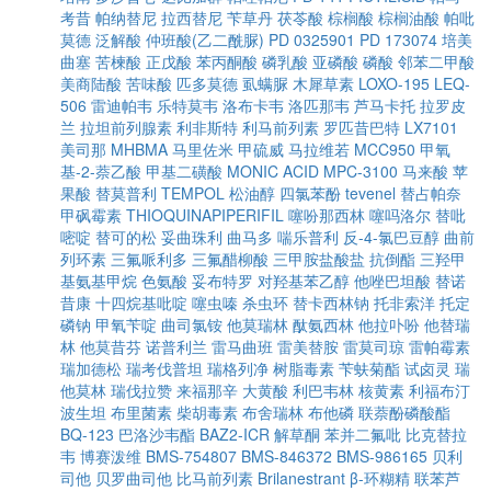
考昔
帕纳替尼
拉西替尼
苄草丹
茯苓酸
棕榈酸
棕榈油酸
帕吡
莫德
泛解酸
仲班酸(乙二酰脲)
PD 0325901
PD 173074
培美
曲塞
苦楝酸
正戊酸
苯丙酮酸
磷乳酸
亚磷酸
磷酸
邻苯二甲酸
美商陆酸
苦味酸
匹多莫德
虱螨脲
木犀草素
LOXO-195
LEQ-
506
雷迪帕韦
乐特莫韦
洛布卡韦
洛匹那韦
芦马卡托
拉罗皮
兰
拉坦前列腺素
利非斯特
利马前列素
罗匹昔巴特
LX7101
美司那
MHBMA
马里佐米
甲硫威
马拉维若
MCC950
甲氧
基-2-萘乙酸
甲基二磺酸
MONIC ACID
MPC-3100
马来酸
苹
果酸
替莫普利
TEMPOL
松油醇
四氯苯酚
tevenel
替占帕奈
甲砜霉素
THIOQUINAPIPERIFIL
噻吩那西林
噻吗洛尔
替吡
嘧啶
替可的松
妥曲珠利
曲马多
喘乐普利
反-4-氯巴豆醇
曲前
列环素
三氟哌利多
三氟醋柳酸
三甲胺盐酸盐
抗倒酯
三羟甲
基氨基甲烷
色氨酸
妥布特罗
对羟基苯乙醇
他唑巴坦酸
替诺
昔康
十四烷基吡啶
噻虫嗪
杀虫环
替卡西林钠
托非索洋
托定
磷钠
甲氧苄啶
曲司氯铵
他莫瑞林
酞氨西林
他拉卟吩
他替瑞
林
他莫昔芬
诺普利兰
雷马曲班
雷美替胺
雷莫司琼
雷帕霉素
瑞加德松
瑞考伐普坦
瑞格列净
树脂毒素
苄蚨菊酯
试卤灵
瑞
他莫林
瑞伐拉赞
来福那辛
大黄酸
利巴韦林
核黄素
利福布汀
波生坦
布里菌素
柴胡毒素
布舍瑞林
布他磷
联萘酚磷酸酯
BQ-123
巴洛沙韦酯
BAZ2-ICR
解草酮
苯并二氟吡
比克替拉
韦
博赛泼维
BMS-754807
BMS-846372
BMS-986165
贝利
司他
贝罗曲司他
比马前列素
Brilanestrant
β-环糊精
联苯芦