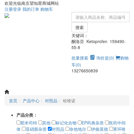
欢迎光临南京望知星商城网站
注册
登录
我的订单
购物车
搜索
关键词：
酮洛芬 Ketoprofen 159490-
55-8
批量搜索
询价篮(
0
)
购物
车(
0
)
13276650839
Toggle
navigati
首页
产品中心
对照品
哈喹诺
产品分类：
那米司特
其他
标记化合物
EP药典杂质
医药中间
体
亚硝胺杂质
对照品
奈他地尔
伊曲莫德
苯环喹