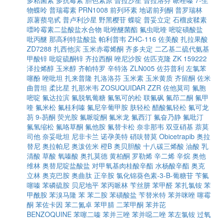
多粘菌素
多抗霉素
胆色素原
普拉沙星
普拉洛芬
哌唑嗪
7-生
物蝶呤
普瑞霉素
PRN1008
前列环素
地诺前列酮
普罗瑞林
原薯蓣皂甙
普卢利沙星
野黑樱苷
蝶啶
普妥立定
石榴皮鞣素
嘌呤霉素二盐酸盐水合物
吡唑醚菌酯
氟虫吡喹
嘧啶磺酸盐
吡丙醚
那高利特盐酸盐
帕利普韦
ZHC-116
佐美酸
扎拉果酸
ZD7288
扎西他滨
玉米赤霉烯酮
齐多夫定
二乙基二硫代氨基
甲酸锌
吡啶硫酮锌
齐拉西酮
唑尼沙胺
佐匹克隆
ZK 159222
泽拉烯醇
玉米醇
齐帕特罗
辛特洛
ZLN005
佐芬普利
左氯苯
噻酚
唑吡坦
扎来普隆
扎洛洛芬
玉米素
玉米黄质
齐留酮
佐米
曲普坦
柔比星
扎那米韦
ZOSUQUIDAR
ZZR
佐他莫司
氟胞
嘧啶
氟达拉滨
氟脱氧葡糖
氟氢可的松
联氟砜
氟茚二酮
氟甲
喹
氟米松
氟桂利嗪
氟尼辛葡甲胺
肤轻松
醋酸氟轻松
氟可龙
芴
9-芴酮
荧光胺
氟哌啶酮
氟米龙
氟西汀
氟奋乃静
氟吡汀
氟氢缩松
氟咯草酮
氟他胺
氟替卡松
奈非那韦
双亚硝基
萘莫
司他
奈妥吡坦
尼非卡兰
诺孕美特
硝呋替莫
Obicetrapib
奥拉
替尼
奥拉帕尼
奥泼佐米
橙B
奥贝胆酸
十八碳三烯酸
油酸
乳
清酸
草酸
氧嗪酸
奥扎莫德
黄柏酮
罗勒烯
辛二烯
辛烷
奥他
维林
奥替尼啶盐酸盐
对甲氧基肉桂酸辛酯
水杨酸辛酯
奥克
立林
奥克巴胺
奥曲肽
正辛胺
氯化锦葵色素-3-Β-葡糖苷
苄氟
噻嗪
苯磷硫胺
贝尼地平
苯丙哌林
苄丝肼
苯甲醛
苯扎氯铵
苯
甲酰胺
苯溴马隆
苯
苯二胺
苯磺酸盐
苄替米特
苯并咪唑
噻霉
酮
苯佐卡因
苯二氮卓
苯甲腈
二苯甲酮
苯并芘
BENZOQUINE
苯噻二嗪
苯并三唑
苯并噁二唑
苯左氯铵
过氧