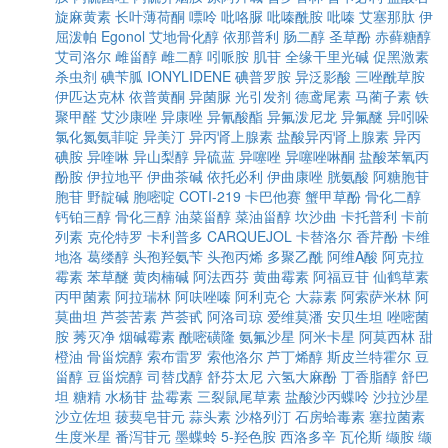
旋麻黄素
长叶薄荷酮
嘌呤
吡咯脲
吡嗪酰胺
吡嗪
艾塞那肽
伊
屈泼帕
Egonol
艾地骨化醇
依那普利
肠二醇
圣草酚
赤藓糖醇
艾司洛尔
雌甾醇
雌二醇
吲哌胺
肌苷
全缘干里光碱
促黑激素
杀虫剂
碘苄胍
IONYLIDENE
碘普罗胺
异泛影酸
三唑酰草胺
伊匹达克林
依普黄酮
异菌脲
光引发剂
德鸢尾素
马蔺子素
铁
聚甲醛
艾沙康唑
异康唑
异氰酸酯
异氟泼尼龙
异氟醚
异吲哚
氯化氮氨菲啶
异美汀
异丙肾上腺素
盐酸异丙肾上腺素
异丙
碘胺
异喹啉
异山梨醇
异硫蓝
异噻唑
异噻唑啉酮
盐酸苯氧丙
酚胺
伊拉地平
伊曲茶碱
依托必利
伊曲康唑
胱氨酸
阿糖胞苷
胞苷
野靛碱
胞嘧啶
COTI-219
卡巴他赛
蟹甲草酚
骨化二醇
钙铂三醇
骨化三醇
油菜甾醇
菜油甾醇
坎沙曲
卡托普利
卡前
列素
克伦特罗
卡利普多
CARQUEJOL
卡替洛尔
香芹酚
卡维
地洛
葛缕醇
头孢羟氨苄
头孢丙烯
多聚乙酰
阿维A酸
阿克拉
霉素
苯草醚
黄肉楠碱
阿法西芬
黄曲霉素
阿福豆苷
仙鹤草素
丙甲菌素
阿拉瑞林
阿呋唑嗪
阿利克仑
大蒜素
阿索萨米林
阿
莫曲坦
芦荟苦素
芦荟甙
阿洛司琼
爱维莫潘
安贝生坦
唑嘧菌
胺
莠灭净
烟碱霉素
酰嘧磺隆
氨氟沙星
阿米卡星
阿莫西林
甜
橙油
骨甾烷醇
索布雷罗
索他洛尔
芦丁烯醇
斯皮兰特霍尔
豆
甾醇
豆甾烷醇
司替戊醇
舒芬太尼
六氢大麻酚
丁香脂醇
舒巴
坦
糖精
水杨苷
盐霉素
三裂鼠尾草素
盐酸沙丙蝶呤
沙拉沙星
沙立佐坦
菝葜皂苷元
蒜头素
沙格列汀
石房蛤毒素
塞拉菌素
生度米星
番泻苷元
墨蝶蛉
5-羟色胺
西洛多辛
瓦伦斯
缬胺
缬