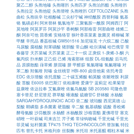
聚乙二醇
头孢地嗪
头孢噻肟
头孢匹罗
头孢泊肟酯
头孢喹肟
头孢拉定
头孢他啶
头孢替唑
头孢唑肟
CEFTOLOZANE
头孢
曲松
头孢呋辛
吐根酚碱
三尖杉宁碱
神经酰胺
西替利嗪
氨基
铬
氨磺必利
阿米替林
氨氯地平
三聚氰胺一酰胺
阿姆西汀
阿
莫地喹
阿莫罗芬
阿莫沙平
香树酮
阿那格雷
阿那曲唑
雄烯二
酮
阿奈可他
茴香烯
安格络苷
狭叶香茶菜素
敌菌灵
樟柳碱
苯
甲醚
辛托品
番荔枝碱
GW501516
加尼瑞克
十六烷二酸
己酸
马尿酸
腐植酸
羟苯磺酸
猪胆酸
常山酮
哈尔满碱
哈巴俄苷
常
春藤苷
天芥菜碱
天芥菜素
正二十一烷
正庚烷
1-庚烯-3-酮
六
氟丙烷
扑米酮
正己烷
己烯
海索那林
组胺
DL-组氨酸
后马托
品
原膜散酯
葎草烯
肼屈嗪
肼
甲醛腙
氢氯噻嗪
氢氟噻嗪
对
苯二酚
羟氯喹
羟嗪
金丝桃苷
HBI-800
卤倍他索
依托考昔
EDC
依尔替酸
依托度酸
二十碳五烯酸
帕莫酸
依哌唑胺
利尿
酸
苔酸
E6005
依巴斯汀
依柏康唑
爱康宁
蓝蓟定
松果菊苷
益康唑
依达拉奉
艾氟康唑
依氟鸟氨酸
SB 203580
司隆色替
塞卡替尼
舒尼替尼
莽草酸
唾液酸
硫糖苷C
舒林酸
水杨酸
SARGAHYDROQUINOIC ACID
癸二酸
琥珀酸
西尼莫德
山
梨酸
鞘磷脂
多杀菌素
硬脂酸
辛二酸
氨基磺酸
硫酸
香桧烯
酵母氨酸
沙芬酰胺
水杨醛
水杨酰胺
沙格雷酯
夏佛塔苷
塞克
硝唑
一叶萩碱
司来吉兰
芹子烯
常绿钩吻碱
千里光碱
千里光
菲灵碱
短杆菌素
TP475
THIQ
TECHNOCOLOR
替加氟
特拉
匹韦
替扎卡托
米格列奈
丝裂酶
米托坦
米托蒽醌
帽柱木碱
米