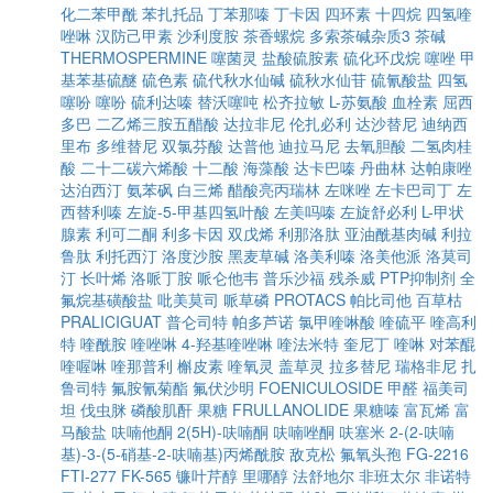
化二苯甲酰
苯扎托品
丁苯那嗪
丁卡因
四环素
十四烷
四氢喹
唑啉
汉防己甲素
沙利度胺
茶香螺烷
多索茶碱杂质3
茶碱
THERMOSPERMINE
噻菌灵
盐酸硫胺素
硫化环戊烷
噻唑
甲
基苯基硫醚
硫色素
硫代秋水仙碱
硫秋水仙苷
硫氰酸盐
四氢
噻吩
噻吩
硫利达嗪
替沃噻吨
松齐拉敏
L-苏氨酸
血栓素
屈西
多巴
二乙烯三胺五醋酸
达拉非尼
伦扎必利
达沙替尼
迪纳西
里布
多维替尼
双氯芬酸
达普他
迪拉马尼
去氧胆酸
二氢肉桂
酸
二十二碳六烯酸
十二酸
海藻酸
达卡巴嗪
丹曲林
达帕康唑
达泊西汀
氨苯砜
白三烯
醋酸亮丙瑞林
左咪唑
左卡巴司丁
左
西替利嗪
左旋-5-甲基四氢叶酸
左美吗嗪
左旋舒必利
L-甲状
腺素
利可二酮
利多卡因
双戊烯
利那洛肽
亚油酰基肉碱
利拉
鲁肽
利托西汀
洛度沙胺
黑麦草碱
洛美利嗪
洛美他派
洛莫司
汀
长叶烯
洛哌丁胺
哌仑他韦
普乐沙福
残杀威
PTP抑制剂
全
氟烷基磺酸盐
吡美莫司
哌草磷
PROTACS
帕比司他
百草枯
PRALICIGUAT
普仑司特
帕多芦诺
氯甲喹啉酸
喹硫平
喹高利
特
喹酰胺
喹唑啉
4-羟基喹唑啉
喹法米特
奎尼丁
喹啉
对苯醌
喹喔啉
喹那普利
槲皮素
喹氧灵
盖草灵
拉多替尼
瑞格非尼
扎
鲁司特
氟胺氰菊酯
氟伏沙明
FOENICULOSIDE
甲醛
福美司
坦
伐虫脒
磷酸肌酐
果糖
FRULLANOLIDE
果糖嗪
富瓦烯
富
马酸盐
呋喃他酮
2(5H)-呋喃酮
呋喃唑酮
呋塞米
2-(2-呋喃
基)-3-(5-硝基-2-呋喃基)丙烯酰胺
敌克松
氟氧头孢
FG-2216
FTI-277
FK-565
镰叶芹醇
里哪醇
法舒地尔
非班太尔
非诺特