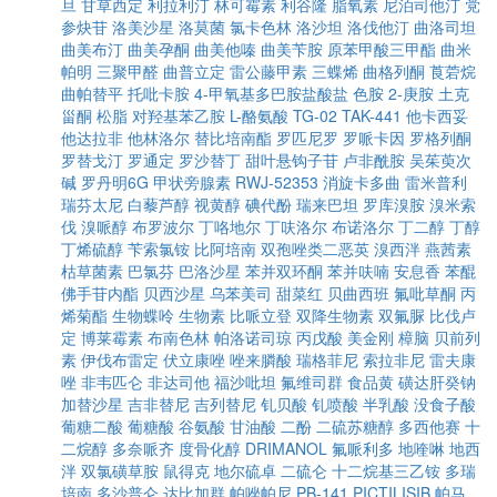
旦
甘草西定
利拉利汀
林可霉素
利谷隆
脂氧素
尼泊司他汀
党
参炔苷
洛美沙星
洛莫菌
氯卡色林
洛沙坦
洛伐他汀
曲洛司坦
曲美布汀
曲美孕酮
曲美他嗪
曲美苄胺
原苯甲酸三甲酯
曲米
帕明
三聚甲醛
曲普立定
雷公藤甲素
三蝶烯
曲格列酮
莨菪烷
曲帕替平
托吡卡胺
4-甲氧基多巴胺盐酸盐
色胺
2-庚胺
土克
甾酮
松脂
对羟基苯乙胺
L-酪氨酸
TG-02
TAK-441
他卡西妥
他达拉非
他林洛尔
替比培南酯
罗匹尼罗
罗哌卡因
罗格列酮
罗替戈汀
罗通定
罗沙替丁
甜叶悬钩子苷
卢非酰胺
吴茱萸次
碱
罗丹明6G
甲状旁腺素
RWJ-52353
消旋卡多曲
雷米普利
瑞芬太尼
白藜芦醇
视黄醇
碘代酚
瑞来巴坦
罗库溴胺
溴米索
伐
溴哌醇
布罗波尔
丁咯地尔
丁呋洛尔
布诺洛尔
丁二醇
丁醇
丁烯硫醇
苄索氯铵
比阿培南
双孢唑类二恶英
溴西泮
燕茜素
枯草菌素
巴氯芬
巴洛沙星
苯并双环酮
苯并呋喃
安息香
苯醌
佛手苷内酯
贝西沙星
乌苯美司
甜菜红
贝曲西班
氟吡草酮
丙
烯菊酯
生物蝶呤
生物素
比哌立登
双降生物素
双氟脲
比伐卢
定
博莱霉素
布南色林
帕洛诺司琼
丙戊酸
美金刚
樟脑
贝前列
素
伊伐布雷定
伏立康唑
唑来膦酸
瑞格菲尼
索拉非尼
雷夫康
唑
非韦匹仑
非达司他
福沙吡坦
氟维司群
食品黄
磺达肝癸钠
加替沙星
吉非替尼
吉列替尼
钆贝酸
钆喷酸
半乳酸
没食子酸
葡糖二酸
葡糖酸
谷氨酸
甘油酸
二酚
二硫苏糖醇
多西他赛
十
二烷醇
多奈哌齐
度骨化醇
DRIMANOL
氟哌利多
地喹啉
地西
泮
双氯磺草胺
鼠得克
地尔硫卓
二硫仑
十二烷基三乙铵
多瑞
培南
多沙普仑
达比加群
帕唑帕尼
PB-141
PICTILISIB
帕马