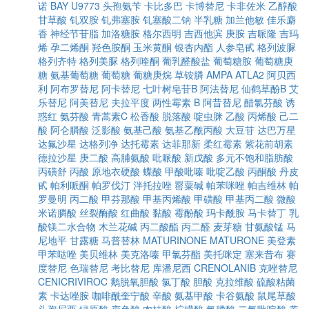
诺
BAY U9773
头孢氨苄
卡比多巴
卡博替尼
卡非佐米
乙醇酸
甘草酸
钆双胺
钆弗塞胺
钆塞酸二钠
半乳糖
加兰他敏
佳乐麝
香
神经节苷脂
加洛糖胺
格尔西明
吉西他滨
庚胺
吉哌隆
吉玛
烯
孕二烯酮
羟色胺酮
玉米黄酮
银杏内酯
人参皂甙
格列波脲
格列齐特
格列美脲
格列喹酮
葡乳醛酸盐
葡萄糖胺
葡萄糖庚
糖
氨基葡萄糖
葡萄糖
葡糖庚烷
草铵膦
AMPA
ATLA2
阿贝西
利
阿布罗替尼
阿卡替尼
七叶树皂苷B
阿法替尼
仙鹤草酚B
艾
乐替尼
阿美替尼
夫拉平度
两性霉素 B
阿昔替尼
醋氯芬酸
诱
惑红
氨芬酸
青蒿素C
松香酸
脱落酸
啶虫脒
乙酸
丙烯酸
己二
酸
阿仑膦酸
泛影酸
氨基己酸
氨基乙酰丙酸
大豆苷
达巴万星
达氟沙星
达格列净
达托霉素
达菲那新
柔红霉素
紫花前胡素
德拉沙星
庚二酸
高脯氨酸
吡哌酸
新戊酸
多元不饱和脂肪酸
丙磺舒
丙酸
原地衣硬酸
蝶酸
甲酸吡嗪
吡啶乙酸
丙酮酸
丹皮
甙
帕利哌酮
帕罗伐汀
泮托拉唑
罂粟碱
帕苯咪唑
帕吉维林
帕
罗曼明
丙二酸
甲芬那酸
甲基丙烯酸
甲磺酸
甲基丙二酸
微酸
米诺膦酸
丝裂酶酸
红曲酸
黏酸
霉酚酸
玛卡酰胺
马卡替丁
乳
酸镁二水合物
木兰花碱
丙二酸酯
丙二醛
麦芽糖
甘氨酸锰
马
尼地平
甘露糖
马普替林
MATURINONE
MATURONE
美登素
甲苯哒唑
美贝维林
美克洛嗪
甲氯芬酯
美托咪定
塞来昔布
赛
度替尼
色瑞替尼
考比替尼
库潘尼西
CRENOLANIB
克唑替尼
CENICRIVIROC
鹅脱氧胆酸
氯丁酸
胆酸
克拉维酸
硫酸粘菌
素
卡达唑胺
咖啡酰奎宁酸
辛酸
氨基甲酸
卡谷氨酸
鼠尾草酸