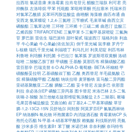
拉西坦
氯诺昔康
来洛霉素
拉肖皂苷元
醋酸兰瑞肽
利可君
亮
抑酶肽
左洛啡烷
甲苯
托吡酯
苯吡唑草酮
托拉塞米
托瑞米芬
对氯苯乙酰腈
反苯环丙胺盐酸盐
曲唑酮
海藻糖
曲匹布通
曲
安西龙
氨苯蝶啶
1,2,4-三氮唑
三苄糖甙
毛束草碱
曲西立滨
磷酸酯
三氯苯达唑
三环唑
三环烯
十三碳二烯
曲恩汀
盐酸三
乙烯四胺
TRIFAROTENE
三氟甲苯
5-三氟甲基尿嘧啶
三氟胸
苷
萝巴新
雷佐生
瑞巴派特
甜叶菊甙
瑞波西汀
瑞格列奈
利血
平
牛心果鹼
牛心果鹼(依佐加滨)
倒千里光碱
鼠李糖
罗丹宁
L-核糖
瑞氏千里光碱
利福喷丁
利马扎封
利美尼啶
利匹韦林
利鲁唑
利培酮
利托菌
卡巴拉汀
氯苯胍
罗波斯塔双黄酮
洛硝
哒唑
二羧酸乙胺丁醇
甲磺酰
壬基酚
莫那匹韦
樟脑磺酸乙酯
雷芬那辛
巴瑞克替
6-O-ALPHA-D-葡萄糖- BETA-环糊精
甲
磺酸酚妥拉明
乙基磺酸叔丁酯
乙酰
奥西替尼
羊毛硫氨酸
己
烷
樟脑磺酸甲酯
乙酸酯
纳呋拉啡
麦芽酚铁
富马酸二异丙酯
亚硝基聚酰亚二乙酸
膦酸二乙酯
妥卡替尼
左旋多巴
依那普
利拉
奈必洛尔EP
磷酸三异丙基
图卡替尼
米洛巴林
2,5-二氢
呋喃-2-羧酸
加兰他敏右旋那维啶氢溴酸盐
2,5 二羧基L 哌嗪
毛果芸香碱盐酸盐
艾曲泊帕
叔丁基2,4-二甲基苯磺酸
草甘
膦-1,2-13C2-15N
贝舒地尔
间羟胺
阿莫罗芬EP
氟氯西林钠
EP
纳洛酮N-氧化物
环孢菌素D
内消旋酒石酸
青霉素钠CP
头
孢托仑匹酯
N-甲基-4-硝基苯甲酰胺
赖氨酸
利伐斯的明
亮氨
酸
沙米多芬
维生素B1
苯丁醚
米诺巴林
非奈利酮
奈玛特韦