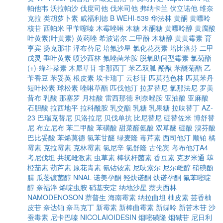
帕他韦
沃拉帕沙
伐度司他
伐米司他
弗纳卡兰
伏立诺他
维奈
克拉
类胡萝卜素
威福利德 B
WEHI-539
华法林
黄酮
黄嘌呤
核苷
西帕米
甲苄噻嗪
木霉唑啉
木糖
木酮糖
黄嘌呤醇
黄腐酸
叶黄素(叶黄素)
黄药唑
希波诺尔
二甲酚
木糖醇
黄黄霉素
育
亨宾
扬克那非
泽布替尼
培氟沙星
氯化花葵素
培比洛芬
二甲
戊灵
垂叶黄素
喷沙西林
氟唑菌苯胺
脱氧助间型霉素
氯菊酯
(+)-蜂斗菜素
木犀草苷
非那西丁
苯乙双胍
酚酞
苯醚菊酯
乙
苄香豆
苯妥英
根皮素
埃卡瑞丁
云杉苷
匹莫范色林
匹莫苯丹
短叶松素
球松素
唑啉草酯
匹伐他汀
拉罗替尼
氯那法尼
罗美
昔布
乳酸
那塞罗
月桂酸
雷西那德
利奈唑胺
亚油酸
亚麻酸
石胆酸
拉西地平
拉科酰胺
乳交酯
乳糖
乳果糖
拉呋替丁
AZ-
23
巴瑞克替尼
贝洛拉尼
贝伐单抗
比尼替尼
硼替佐米
博舒替
尼
布立尼布
苯二甲酸
苯磺酸
甜菜醛氨酸
双草醚
硼酸
溴芬酸
巴比妥酸
苯烯莫德
氯苯甘醚
绿麦隆
毒芹素
西司他汀
顺铂
橘
霉素
克拉霉素
克林霉素
氯尼辛
氯舒隆
古伦宾
考布他汀A4
考尼伐坦
共轭雌激素
虫草素
棒状杆菌素
香豆素
克罗米通
荜
橙茄素
葫芦素
原花青素
氰钴铵素
尼呋索尔
尼尔雌醇
硝碘酚
腈
瓜萎镰菌醇
NNAL
诺美孕酮
羟炔诺酮
炔诺孕酮
氟苯嘧啶
醇
奈福泮
烯啶虫胺
硝基安定
纳地沙星
萘夫西林
NAMODENOSON
萘普生
海南霉素
纳拉曲坦
柚皮素
芸香柚
皮苷
奈达铂
奈马克丁
新霉素
新棒曲霉素
新蝶呤
新苦木苷
沙
蚕毒素
尼卡巴嗪
NICOLAIOIDESIN
烟嘧磺隆
烟碱苷
尼日利