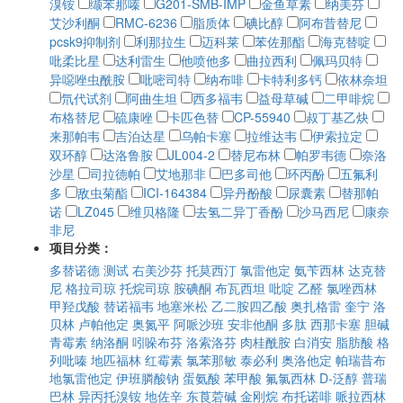
溴铵
缬苯那嗪
G201-SMB-IMP
金鱼草素
纳美芬
艾沙利酮
RMC-6236
脂质体
碘比醇
阿布昔替尼
pcsk9抑制剂
利那拉生
迈科莱
苯佐那酯
海克替啶
吡柔比星
达利雷生
他喷他多
曲拉西利
佩玛贝特
异噁唑虫酰胺
吡嘧司特
纳布啡
卡特利多钙
依林奈坦
氘代试剂
阿曲生坦
西多福韦
益母草碱
二甲啡烷
布格替尼
硫康唑
卡匹色替
CP-55940
叔丁基乙炔
来那帕韦
吉泊达星
乌帕卡塞
拉维达韦
伊索拉定
双环醇
达洛鲁胺
JL004-2
替尼布林
帕罗韦德
奈洛
沙星
司拉德帕
艾地那非
巴多司他
环丙酚
五氟利
多
敌虫菊酯
ICI-164384
异丹酚酸
尿囊素
替那帕
诺
LZ045
维贝格隆
去氢二异丁香酚
沙马西尼
康奈
非尼
项目分类：
多替诺德
测试
右美沙芬
托莫西汀
氯雷他定
氨苄西林
达克替
尼
格拉司琼
托烷司琼
胺碘酮
布瓦西坦
吡啶
乙醛
氯唑西林
甲羟戊酸
替诺福韦
地塞米松
乙二胺四乙酸
奥扎格雷
奎宁
洛
贝林
卢帕他定
奥氮平
阿哌沙班
安非他酮
多肽
西那卡塞
胆碱
青霉素
纳洛酮
吲哚布芬
洛索洛芬
肉桂酰胺
白消安
脂肪酸
格
列吡嗪
地匹福林
红霉素
氯苯那敏
泰必利
奥洛他定
帕瑞昔布
地氯雷他定
伊班膦酸钠
蛋氨酸
苯甲酸
氟氯西林
D-泛醇
普瑞
巴林
异丙托溴铵
地佐辛
东莨菪碱
金刚烷
布托诺啡
哌拉西林