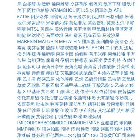
尼
白杨醇
别嘌醇
烯丙雌醇
交链孢酚
氨溴索
氨基丁醛
呱氨托
美丁
阿拉伯糖醇
ARAMCHOL
阿比朵尔
阿瑞洛莫
ARL
67156
阿罗洛尔
阿普司尼
阿替洛尔
阿伐那非
米格列醇
米诺
地尔
米罗那非
米索前列醇
莫达非尼
莫西普利
莫奈太尔
甲噻
嘧啶
MTSL
美西林
美洛昔康
美罗培南
甲氧西林钠
甲基苯基
吡啶
咪达唑仑
马西替坦
马杜霉素
孔雀石绿
马波沙星
MARESIN
MATURIN
MELATEIN
褪黑素
美利曲辛
美法仑
克
霉灵
美芬妥英
硫醇
甲磺胺磺隆
MESUPRON
二甲双胍
泼尼
松
別孕烷
孕烯醇酮
丙胺卡因
伯氨喹
普里米酮
丙氯拉嗪
甲基
苄肼
普朗贝德
腐霉利
孕酮
埃博霉素
氟环唑
爱普列特
依替巴
肽
厄多司坦
麦角日亭宁
麦角克碱
麦角甾
芥酸酰胺
芥菜甙
刺
桐灵碱
赤藓糖
赤蘚紅
艾氯胺酮
恶泼西汀
4-烯丙基苯甲醚
雌
酮
乙非君
酚磺乙胺
依他喹酮
乙烷
乙硫异烟胺
乙虫清
乙氧呋
草黄
乙琥胺
乙酸乙酯
乙基甲基二硫醚
丁酸乙酯
5-乙基-2-羟
基-3-甲基环戊-2-烯-1-酮
苯乙炔
依替卡因
依替福辛
依替福林
依托芬那酯
依托泊苷
乙螨唑
依曲韦林
欧天芥菜碱
依沙美肟
依西美坦
吡虫啉
咪喹莫特
脂肪乳剂
碘羟拉酸
异丙烟肼
异烟
肼
依巴沙星
伊班膦酸
伊波加因
伊布利特
艾地苯醌
艾杜糖
异
环磷酰胺
艾普拉唑
伊潘立酮
咪唑
咪唑烷酮
IMIDODICARBONIMIDIC DIAMIDE
IMINE
亚氨基芪
米帕明
MMP抑制剂
吲达帕胺
吲唑
茚
酸性蓝
吲哚
磺胺异噁唑
磺基
甜菜碱
舒必利
舒他西林二水合物
SF1126
日落黄FCF
司来帕