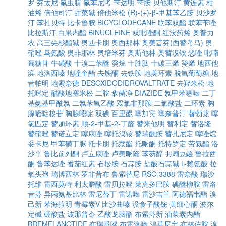
罗
芬太尼
氟虫腈
氟苯尼考
苄达明
苄胺
贝他斯汀
黄连素
柑
油烯
倍他司汀
甜菜碱
倍他米松
(R)-(+)-β-甲基苯乙胺
贝沙罗
汀
苯扎贝特
比卡鲁胺
BICYCLODECANE
联苯双酯
联苯苄唑
比拉斯汀
白果内酯
BINUCLEINE
双吡唑酮
红没药烯
奥普力
农
高三尖杉酯碱
奥匹卡朋
奥西那林
奥美昔芬(西替考马)
奥
硝唑
鸟氨酸
奥非那林
奥培米芬
奥斯他林
奥替溴铵
恶唑
吡喃
葡糖苷
牛磺酸
十溴二苯醚
癸烷
十胜肽
十碳三烯
癸烯
地西他
滨
地洛西嗪
地喹奎酯
去铁酮
去铁胺
地美环素
脱氧葡萄糖
地
昔帕明
地索奈德
DESOXIDODIDROVALTRATE
去羟米松
地
托咪定
醋酸地塞米松
二胺
敌菌净
DIAZIDE
氯甲苯噻嗪
二丁
基氨基甲酰氯
二氯苯氧乙酸
双氯非那胺
二氯酸盐
二环素
胸
腺嘧啶核苷
胸腺嘧啶
双碘
百里醌
噻加宾
噻奈普汀
替勃龙
噻
氯匹定
替加环素
顺-2-甲基-2-丁醛
替来他明
替利定
替洛隆
替硝唑
替诺立定
噻康唑
噻托溴铵
替瑞酰胺
替扎尼定
噻唑烷
妥卡尼
甲苯磺丁脲
托卡朋
托萘酯
托哌酮
托特罗定
劳氨酯
洛
沙平
鲁比前列酮
卢立康唑
卢美哌隆
苯芴醇
羽扇豆鹼
鲁拉西
酮
鲁苯达唑
番茄红素
石松胺
石蒜胺
盐酸石蒜碱
L-赖氨酸
拉
氧头孢
瑞博西林
罗非昔布
鲁索替尼
RSC-3388
雷奈酸
瑞沙
托维
雷西莫特
利太膦酸
雷贝拉唑
莱克多巴胺
碘醚柳胺
雷洛
昔芬
异丙氨基比林
雷尼替丁
雷诺嗪
雷沙吉兰
阿德福韦酯
溴
己新
苯海拉明
青霉素V
比沙曲嗪
没食子酸铋
黄细心酮
波尔
定碱
硼酸盐
波那普令
乙酸龙脑酯
布索芬新
油菜素内酯
BREMELANOTIDE
布瑞哌唑
布雷洛嗪
溴莫尼定
布林佐胺
溴