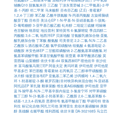
色氨酸EP
二硝基苯甲酸
加格列净
N-硝基帕罗西汀
5-甲氧基
辅酶Q10
脱氯氯米芬
三乙酸
丁溴东莨菪碱
2-(二甲氨基)-2-甲
基-1-丙醇
邻二甲苯
马来酸酐
芬布芬乙酯
(Z,E) -青霉素F
1,2,4-丁三醇
苯乙酸
乙酰半胱氨酸
N-丙基丙氨酸
左旋樟脑磺
酸异丁酯
芬布芬
美法仑EP
1-N-甲基-N-亚硝基氨基-1-脱氧-
D-葡萄糖醇
3-亚甲基己酸乙酯
钆布醇
二吡啶三硫醚
吲哚啉
色甘酸钠
咯萘啶
地拉普利
莱特莫韦
6-氟脲嘧啶
季戊四醇二
丙酸酯
3,6-二氧
地西泮EP
贝派地酸
甘氨酸乳糖加合物
蛋氨
酸乳糖加合物
丁苯酞
酪氨酸
司美替尼
2,2-二氯-N,N-二乙基
乙酰胺
L-酒石酸单乙酯
氯甲烷磺酸钠
组氨酸
4-氨基吡啶-2-
磺酰胺
米安色林EP
二甘酯双磷酸钠
2-乙酰氨基苯磺酰氯
对
氨基苯磺酸甲酯
苯基甘氨酸甲酯
斑蝥素
单苯甲酰酒石酸
莫
雷西嗪
山梨糖醇
依伏卡塞-d4
双氯西林EP
喷他佐辛
依沙佐
米
富马酸氯马斯汀EP
阿兹夫定
奥玛环素
伊司他星
伊司他星
甲基多巴
苯巴那酯
青霉素钠
右丙氧芬
乙二醇单甲磺酸酯
异
冰片醇
缬更昔洛韦EP
亚氨基二苯乙烯
沙丙蝶呤
1,4-二氧六
环
1-羟基哌啶-3-酮
哌罗匹隆(非对映异构体混合物)
N-亚硝基
阿托品EP
苯扎隆
鹅掌菜酚
维生素A棕榈酸酯
伊司他星
亚甲
蓝
N-羧甲基-N,N-二甲基辛胺内翁盐
3-氯奎宁环
对甲苯磺酸
氨丁三醇
N-(3-氨基-2-羟基苯基）乙酰胺
2,6-二氨基苯酚
6-
硝基-1,2,3,4-四氢萘
恩赛特韦
氨基甲酸叔丁酯
甲磺司特
替洛
利生
标记化合物
阿扎兰司他
莱博雷生
愈创木薁磺酸钠
庚胺
醇
美雄酮
右哌甲酯
维利西呱
依伏卡塞
DA-302168S
马立巴