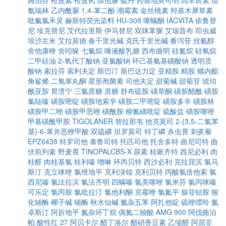
姆泊芬
橙皮素
橙皮甙
除虫脲
硫丹
羟基地奥司明
高车前素
组
氨瑞林
乙内酰脲
1,4-苯二酚
潮霉素
金丝桃素
羟基木犀草素
吡氟氯禾灵
赫斯特荧光染料
HU-308
噻螨酮
IACVITA
依鲁替
尼
埃克替尼
艾代拉里斯
伊马替尼
双咪苯脲
艾瑞昔布
茚虫威
埃沙左米
艾拉莫德
春千里光碱
克氏千里光碱
番泻苷
丝氨醇
舍他康唑
舍吲哚
七氟烷
唾液酸乳糖
西布曲明
硅氮烷
硅氧烷
二甲硅油
2-氧代丁酸钠
亚氯酸钠
环己基氨基磺酸钠
透明质
酸钠
索拉芬
索利夫定
斯巴汀
斯巴达力定
亚精胺
精胺
螺内酯
角鲨烯
二氢睾丸酮
星形孢菌素
司他夫定
甜菊碱
甜菊苷
琥珀
酰亚胺
胃溃宁
三氯蔗糖
蔗糖
舒布硫胺
磺草酮
磺胺醋酰
磺胺
氯哒嗪
磺胺嘧啶
磺胺地索辛
磺胺二甲嘧啶
磺胺多辛
磺胺林
磺胺甲二唑
磺胺甲恶唑
磺酰胺
柳氮磺吡啶
硫酸盐
磺胺噻唑
甲基磺酰甲胺
TIGOLANER
替拉那韦
他克莫司
2-(3,5-二氯苯
基)-6-苯并恶唑甲酸
双硫磷
坦罗莫司
特丁磷
杀虫畏
刺蒺藜
EPZ6438
特罗司他
泰鲁司特
托匹司他
托舍多特
曲尼司特
曲
伏前列素
野麦畏
TINOPALCBS-X
尿素
桂哌齐特
西尼必利
肉
桂醛
肉桂基氯
桂利嗪
噌啉
环丙贝特
西沙必利
克拉屈滨
氯马
斯汀
克立咪唑
氯维地平
克利溴铵
克利贝特
丙酸氯倍他索
氯
西尼嗪
氯法拉滨
氯法齐明
四螨嗪
氯美噻唑
氯米芬
氯丙咪嗪
可乐定
氯丙胺
氯吡拉汀
氯他利酮
克霉唑
氯氮平
腺苷钴胺
羧
化辅酶
椰子碱
辅酶
秋水仙碱
氮杂五苯
阿扎他啶
硫唑嘌呤
氮
卓斯汀
阿折地平
氮杂环丁烷
偶氮二羧酸
AMG 900
阿伐曲泊
帕
酸性红 27
阿贝卡尔
醋丁洛尔
醋硝香豆素
乙缩醛
阿屈非