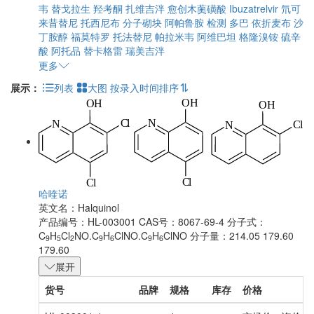
韦
替戈拉生
羟考酮
扎维吉泮
愈创木薁磺酸
Ibuzatrelvir
氘可
来昔替尼
托西尼布
分子砌块
阿帕鲁胺
检测
多巴
依折麦布
沙
丁胺醇
福莫特罗
托法替尼
帕拉米韦
阿维巴坦
格隆溴铵
硫辛
酸
阿托品
替卡格雷
瑞美吉泮
更多
展示：
列表
大图
按录入时间排序
哈喹诺
英文名：
Halquinol
产品编号：HL-003001
CAS号：8067-69-4
分子式：
C
H
Cl
NO.C
H
ClNO.C
H
ClNO
分子量：214.05 179.60
9
5
2
9
6
9
6
179.60
展开
货号
品牌
规格
库存
价格