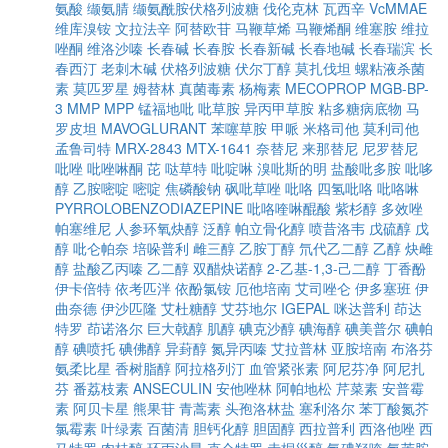
氨酸
缬氨腈
缬氨酰胺伏格列波糖
伐伦克林
瓦西辛
VcMMAE
维库溴铵
文拉法辛
阿替欧苷
马鞭草烯
马鞭烯酮
维塞胺
维拉
唑酮
维洛沙嗪
长春碱
长春胺
长春新碱
长春地碱
长春瑞滨
长
春西汀
老刺木碱
伏格列波糖
伏尔丁醇
莫扎伐坦
螺粘液杀菌
素
莫匹罗星
姆替林
真菌毒素
杨梅素
MECOPROP
MGB-BP-
3
MMP
MPP
锰福地吡
吡草胺
异丙甲草胺
粘多糖病底物
马
罗皮坦
MAVOGLURANT
苯噻草胺
甲哌
米格司他
莫利司他
孟鲁司特
MRX-2843
MTX-1641
奈替尼
来那替尼
尼罗替尼
吡唑
吡唑啉酮
芘
哒草特
吡啶啉
溴吡斯的明
盐酸吡多胺
吡哆
醇
乙胺嘧啶
嘧啶
焦磷酸钠
砜吡草唑
吡咯
四氢吡咯
吡咯啉
PYRROLOBENZODIAZEPINE
吡咯喹啉醌酸
紫杉醇
多效唑
帕塞维尼
人参环氧炔醇
泛醇
帕立骨化醇
喷昔洛韦
戊硫醇
戊
醇
吡仑帕奈
培哚普利
雌三醇
乙胺丁醇
氘代乙二醇
乙醇
炔雌
醇
盐酸乙丙嗪
乙二醇
双醋炔诺醇
2-乙基-1,3-己二醇
丁香酚
伊卡倍特
依考匹泮
依酚氯铵
厄他培南
艾司唑仑
伊多塞班
伊
曲奈德
伊沙匹隆
艾杜糖醇
艾芬地尔
IGEPAL
咪达普利
茚达
特罗
茚诺洛尔
巨大戟醇
肌醇
碘克沙醇
碘海醇
碘美普尔
碘帕
醇
碘喷托
碘佛醇
异葑醇
氮异丙嗪
艾拉普林
亚胺培南
布洛芬
氨柔比星
香树脂醇
阿拉格列汀
血管紧张素
阿尼芬净
阿尼扎
芬
番荔枝素
ANSECULIN
安他唑林
阿帕地松
芹菜素
安普霉
素
阿贝卡星
熊果苷
青蒿素
头孢洛林盐
塞利洛尔
苯丁酸氮芥
氯霉素
叶绿素
百菌清
胆钙化醇
胆固醇
西拉普利
西洛他唑
西