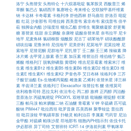
洛宁
头孢替安
头孢特仑
十六烷基吡啶
氯苯胺灵
西酞普兰
烯
草酮
氯巴占
氯硝西泮
氯赛唑仑
考来维仑
交联羧甲基纤维素
钠
卡达林
卡奇霉素
卡格列净
舒他西林
舒马曲坦
舒洛芬
吡啶
酯
红花
沙奎那韦
司维拉姆
西美普韦
索非布韦
索伐普韦
倍半
萜
独脚金内酯
沙瑞度坦
螺虫乙酯
舒维生
葡聚糖凝胶
舒更葡
糖
塞替派
纽甜
奈立膦酸
奈康唑
硫酸奈替米星
奈韦拉平
尼卡
地平
尼麦角林
氯硝柳胺
烟酰胺
尼古丁
硝苯地平
硝呋酚酰肼
硝呋拉嗪
尼鲁米特
尼伐地平
尼美舒利
尼莫地平
尼莫拉唑
尼
索地平
尼替尼酮
尼群地平
尼扎替丁
壬二酮
壬三烯
辣椒素
降
冰片烯
去甲肾上腺素
香兰素
加压素
维替泊芬
维伯格宁
氨己
烯酸
维格列汀
脱氧卵磷脂
黄嘌呤
维吉尼亚霉素
维索米汀
维
生素
维生素B12
维生素B5
维生素B6
维生素D2
维生素D3
维
生素E
维生素K1
维生素K2
尹奎色亭
艾日布林
埃格列净
三芥
子酸甘油酯
Es-生物烯丙菊酯
雌激素
乙烯利
依替米星
泽兰林
素
半齿泽兰素
依格列汀
Elexacaftor
埃替拉韦
醚
依维莫司
依利格鲁司特
恶拉戈利
依法韦仑
丙二醇
敌稗
正丙醇
丙泊酚
普萘洛尔
丙硫氧嘧啶
PROXYL
双唑草腈
吡喃酮
嘧啶醇
邻苯
三酚
帕马溴
帕米膦酸二钠
石油醚
青霉素 V 钾
辛硫磷
匹可硫
酸钠
PIM447
吡拉西坦
吡罗昔康
匹美西林
聚季铵盐
普拉西
坦
吡芬溴铵
甲氧磺草胺
扑蛲灵
帕利泊芬
李属素
芍药苷
尼泊
金甲酯
对硫磷
帕珠沙星
茚地那韦
细胞内PH指示剂
依伐卡托
伊必那班
异丁司特
艾替班特
ICRT-14
伊洛前列素
甲氧咪草