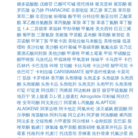
糖多硫酸酯
戊糖苷
己酮可可碱
喷托维林
哌克昔林
紫苏酮
哌
罗匹隆
奋乃静
PHARACINE
非那吡啶
苯乙肼
苯乙胺
苯茚胺
苯茚二酮
非尼拉敏
吩噻嗪
酚苄明
分特拉明
酚妥拉明
乙酸苯
酯
苯乙酰谷氨酰胺
苯丙氨酸
苯胺
苯丁胺
苯基丁氮酮
苯丁酸
盐
1,4-二异腈苯
苯福林
甲羟孕酮
甲氟喹
美夫西特
巨豆三烯
酮
葡甲胺
三聚氰胺
美哌隆
甲萘醌
孟布酮
薄荷酮
哌替啶
美
芬诺酮
甲苯丁胺
甲哌卡因
美吡拉敏马来酸盐
美喹他嗪
巯基
嘌呤
美沙拉敏
美沙酮
松叶菊碱
甲基磺草酮
氰氟虫腙
安乃近
重酒石酸间羟胺
美他沙酮
甲康唑
甲烯土霉素
甲烷
甲磺酸盐
醋甲唑胺
乌洛托品
甲巯咪唑
甲氧普林
辣椒平
卡马西平
卡巴
匹林钙
卡巴克络
咔唑
甘珀酸
卡比马唑
卡比沙明
羧甲司坦
卡
依巴司丁
卡利拉嗪
CARISBAMATE
羧甲基纤维素钠
卡莫司
汀
肌肽
卡罗维林
香芹酮
头孢噻嗪
头孢孟多
头孢硫脒
头孢西
酮
头孢哌酮
头孢卡品
头孢吡肟
头孢克肟
头孢甲肟
头孢美唑
吖啶
吖啶黄
阿伐斯汀
丙烯腈
阿达帕林
腺苷
腺苷甲硫氨酸
阿
地芬宁
肾上腺素
D,L-肾上腺素红
Adrogolide
印枳碱
阿伏巴
唑
安哥司酮
阿戈美拉汀
阿霍烯
L-丙氨酸
ALAPTIDE
ALASKENE
阿苯达唑
阿卡他定
阿氯米松
涕灭威砜
醛固酮
阿
尔孕酮
海藻酸钠
阿利马嗪
阿立必利
阿罗糖
阿洛酮糖
烯丙胺
阿法多龙
交链孢烯
六甲蜜胺
阿尔维林
1-金刚烷胺
安巴腙
胺
唑草酮
氨磷汀
脒氯嗪
氨甲萘醌
醋胺硝唑
氨基苯并托品
妥布
霉素
托格列净
托麦汀
托伐普坦
苦楝素
拓扑替康
托氟沙星
曲