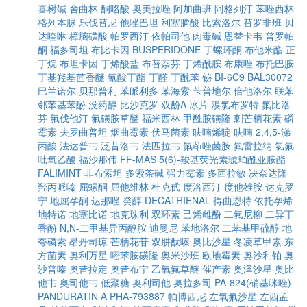
喜树碱
舍曲林
酮咯酸
奥美拉唑
阿加曲班
阿格列汀
苯唑西林
格列本脲
乐伐替尼
他唑巴坦
利塞膦酸
比索洛尔
替罗非班
贝
达喹啉
樟脑磺酸
帕罗西汀
依帕司他
肉毒碱
恩替卡韦
普罗帕
酮
福多司坦
布比卡因
BUSPERIDONE
丁螺环酮
布他米酯
正
丁烷
布坦卡因
丁烯酸盐
布替萘芬
丁烯酰胺
布康唑
布托巴胺
丁基羟基茴香醚
氰酸丁酯
丁醛
丁酰苯
铋
BI-6C9
BAL30072
巴兰诺尔
贝那普利
苯哌利多
苯海索
苄普地尔
倍他洛尔
联苯
邻苯基苯酚
没药醇
比沙克罗
双酚A
冰片
溴氯布罗特
氟比洛
芬
氟伐他汀
氟磺胺草醚
福米西林
甲酰胺磺隆
刺芒柄花素
磷
霉素
夫罗曲普坦
烟曲霉素
伏马菌素
呋喃烯啶
呋喃
2,4,5-涕
丙酸
法达普韦
泛昔洛韦
法匹拉韦
氟茚唑菌胺
氟雷拉纳
氯氟
吡氧乙酸
福沙那伟
FF-MAS
5(6)-羧基荧光素琥珀酰亚胺酯
FALIMINT
非布索坦
多索茶碱
强力霉素
多西拉敏
决奈达隆
羟丙哌嗪
屈螺酮
屈他维林
杜克甙
度洛西汀
度他雄胺
达克罗
宁
地屈孕酮
达那唑
癸醇
DECATRIENAL
得曲恩特
依托孕烯
地特诺
地塞比诺
地克珠利
双环素
己烯雌酚
二氟尼柳
二异丁
香酚
N,N-二甲基异丙醇胺
迪曼尼
苯地洛尔
二苯基甲硫醇
地
夸磷索
昂丹司琼
芒柄花苷
双肼酞嗪
奥比沙星
冬凌草甲素
东
方菌素
奥利万星
嘧苯胺磺隆
奥米沙班
欧地霉素
奥沙利铂
奥
沙普嗪
奥昔拉定
奥昔布宁
乙氧氟草醚
催产素
奥泽沙星
奥比
他韦
奥司他韦
低聚糖
奥利司他
奥拉多司
PA-824(硝基咪唑)
PANDURATIN A
PHA-793887
帕博西尼
左氧氟沙星
左西孟