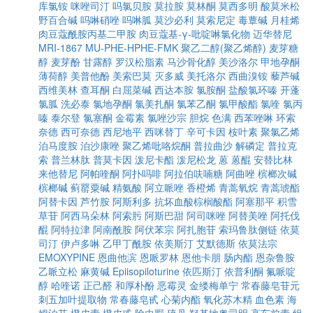
库氯铵
咪唑司汀
吗氯贝胺
莫拉胺
莫林酮
莫西多明
酸莫米松
野百合碱
吗啉硝唑
吗啉胍
莫沙必利
莫索尼定
毒蕈碱
月桂烯
肉豆蔻酰胺丙基二甲胺
肉豆蔻基-γ-吡啶啉氯化物
迈华替尼
MRI-1867
MU-PHE-HPHE-FMK
聚乙二醇(聚乙烯醇)
麦芽糖
醇
麦芽酚
甘露醇
罗汉松脂素
马沙骨化醇
美沙洛尔
甲地孕酮
薄荷醇
美普他酚
美索巴莫
灭多威
美托洛尔
西曲溴铵
藜芦碱
西维美林
查耳酮
白屈菜碱
西达本胺
氯胺酮
盐酸氯环嗪
开蓬
氯胍
洗必泰
氯地孕酮
氯美扎酮
氯苯乙酮
氯甲酸酯
氯喹
氯丙
嗪
泰尔登
氯塞酮
金霉素
氯唑沙宗
胆烷
色满
西苯唑啉
环索
奈德
西可奈德
西尼地平
西咪替丁
辛可卡因
桉叶素
聚氯乙烯
泊马度胺
泊沙康唑
聚乙烯吡咯烷酮
普拉曲沙
解磷定
普拉克
索
普兰林肽
普莫卡因
泼尼卡酯
泼尼松龙
蒽
蒽醌
安替比林
来他替尼
阿帕喹酮
阿扑吗啡
阿拉伯呋喃糖
阿曲唑
槟榔次碱
槟榔碱
蓟罂粟碱
精氨酸
阿立哌唑
香橙烯
青蒿氧烷
青蒿琥酯
阿替卡因
芦竹胺
阿斯利多
抗坏血酸棕榈酸酯
阿塞那平
积雪
草苷
阿西马朵林
阿索肟
阿斯巴甜
阿司咪唑
阿替美唑
阿托伐
醌
阿特拉津
阿南酰胺
阿伏苯宗
阿扎胞苷
索玛鲁肽侧链
依莫
司汀
伊卢多啉
乙甲丁酰胺
依美斯汀
艾默德斯
依莫法宗
EMOXYPINE
恩曲他滨
恩哌罗林
恩他卡朋
肠内酯
恩杂鲁胺
乙哌立松
麻黄碱
Epiisopiloturine
依匹斯汀
依普利酮
氟哌啶
醇
哈喹诺
正己醛
和厚朴酚
恶霉灵
金缕梅单宁
常春藤皂苷元
刺五加叶提取物
常春藤皂甙
心菊内酯
氧化苏木精
血色素
海