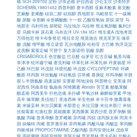
格
SCH 209702
淀粉
沙库必曲
萨拉西诺
沙仑太尔
沙美特罗
SCHEMBL19801452
西普利醇
赛卡西醇
亚麻木酚素
塞克酚
芝麻酚
姜烯酚
硅烷二醇
硅烷醇
西地那非
乌帕替尼
十一碳烯
酸
尿酸
伞形酮
伞形磷酸酯
十一烷
乙酸双氧铀
尿烷
尿苷
乌
地那非
乌利司他
尿嘧啶
乌拉地尔
乌拉唑
熊去氧胆酸
氟利沙
星
乌姆卡林
尿石素
乌布吉泮
UV-184
VG1
维生素A
伐地考昔
万得他尼
维卡布鲁替尼
维拉非尼
维莫德吉
维克里罗克
缬草
酸
戊酸
维甲酸
维立诺雷
瓦尔地酰胺
松柏苷
古巴烯
狗牙花定
皮质酮
紫堇定碱
可替宁
复方新诺明
肌酸
肌酐
CRISABOROLE
色甘酸盐
巴豆醛
仙茅苷
红古豆碱
氰美马嗪
草津净
轮环藤宁碱
赛克利嗪
环苯扎林
环苯扎林
环黄杨星
环
己酮
环巴胺
环戊烷
环喷托酯
环戊胺
CYCLOPEPTINE
环磷
酰胺
环丙胺
环丝氨酸
环硅氧烷
莎草烯
赛庚啶
环丙孕酮
半胱
胺
L-半胱氨酸
燕麦甾醇
安赛蜜
阿地溴铵
阿普唑仑
安美速
阿
尼西坦
阿曲库铵
氨曲南
阿维菌素
Abridin
苦艾素
醋氨苯酸
醋孟南
阿西美辛
扑热息痛
杀扑磷
甲氧沙林
麻醉椒苦素
甲地
高辛
嗪草酮
美伐他汀
美洛西林
米安色林
米卡芬净
微囊藻毒
素
米哚妥林
米尔贝菌素
米那普仑
米拉贝隆
米拉米斯汀
米铂
丝裂霉素
红曲红胺
莫能菌素
莫西菌素
莫西沙星
普罗孕酮
脯
氨酸
丙嗪
普美孕酮
普罗雌烯
异丙嗪
丙烷
溴丙胺太林
丙美卡
因
炔螨特
丙烯
普罗潘非林
异丙氧磷
丙酰马嗪
丙酸盐
苯丙酮
丙哌维林
PROPOCTAMINE
乙酸丙酯
异丙安替比林
戊炔草
胺
丙硫菌唑
丙硫异烟胺
原阿片碱
普罗替林
普卡必利
盐酸右