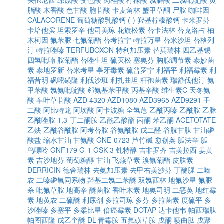
头孢尼西
绿原酸
变色酸
肉桂酸
柠檬酸
氯膦酸
二氯吡啶酸
黄
脂酸
木香酸
色甘酸
胞苷酸
卡麦角林
蟹甲草酮
尸胺
咖啡因
CALACORENE
葡萄糖酸乳酸钙
(-)-羟基柠檬酸钙
卡米罗芬
卡培他滨
坦索罗辛
他司美琼
花旗松素
替卡法林
替克洛占
柚
木柯因
氟苯脲
七氟菊酯
替考拉宁
特拉万星
替米沙坦
替格列
汀
特拉唑嗪
TERFUBOXON
特利加压素
替莫瑞林
四乙基锡
四氢吡喃
胺菊酯
替唑生坦
硫灭松
塞奥芬
胸腺调节素
泰妙菌
素
泰地罗新
替米考星
亭牙毒素
硫普罗宁
利福平
利福霉素
利
福昔明
砜嘧磺隆
利伐沙班
利扎曲坦
杆孢菌素
瑞舒伐他汀
氨
甲苯酸
氯氨吡啶酸
邻氨基苯甲酸
丙基辛酸
维生素C
天冬氨
酸
车叶草苷酸
AZD 4320
AZD1080
AZD3965
AZD9291
壬
二酸
阿比特龙
阿坎酸
阿卡波糖
全氢苊
乙酰丙嗪
乙酰胺
乙脒
乙酰唑胺
1,3-丁二酮胺
乙酰乙酸酯
丙酮
苯乙酮
ACETOTATE
乙炔
乙酰谷酰胺
阿考替胺
谷氨酰胺
戊二醛
谷胱甘肽
甘油磷
酸盐
缩水甘油
甘氨酸
GNE-0723
芦竹碱
愈创奥
胍法辛
胍
鸟嘌呤
GNF179
G-1
GSK-3
钆特醇
吉非罗齐
吉美拉西
姜黄
素
吉沙地芬
葡萄糖醇
甘油
飞燕草素
溴氰菊酯
皮肤素
DERRICIN
德舍瑞林
去氨加压素
去甲右美沙芬
丁醚脲
二嗪
农
二嗪磷氧同系物
羟基二氯二苯醚
双氯西林
地氟沙星
氟脲
杀
吡氟草胺
地高辛
醚菌胺
香叶木素
地奥司明
二恶英
地红霉
素
地黄农
二硫醚
利尿剂
多拉司琼
多芬
多拉菌素
度硫平
多
沙唑嗪
多塞平
多柔比星
倍癌霉素
DOTAP
达卡他韦
帕西瑞肽
帕图西隆
戊乙奎醚
DL-青霉胺
五氟磺草胺
戊酮
喷曲肽
戊聚