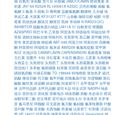
烟
抗氧剂
茉莉酸
贾可宾
药根碱
JABOTICABIN
爵筛奥素
茉
莉素
JN7-69
K252A
KL140061A
K252C
贝壳杉烯酸
曲酸
氯
氨酮
3-氨基-3-脱氧-D-葡萄糖
盐酸氯氨酮
酮康唑
几夫碱
地
骨皮乙素
犬尿素
KF31327
K777
山奈酚
咖啡豆醇
鲸醇
卡那
霉素
凯他色林
酮洛芬
酮替芬
凯林
夸胡林
K-RAS(G12C)
INHIBITOR
硫酸角蛋白钠盐
LM11A 31
拉帕替尼
嘧菌酯
AZASPIRO
阿巴卡韦
乙草胺
阿昔洛韦
阿德福韦
阿福拉纳
甲
草胺
酒精生物标志物
阿格列扎
安普那韦
蒿乙醚
蒿甲醚
阿扎
那韦
黄芪提取物
唑啶磷
ABT-348
阿莫兰特
阿莫伦特
四烯雌
酮
阿普斯特
阿瑞吡坦
氨来诺
AMX208
氟氯吡啶酯
双甲脒
AOZ
坎地沙坦
CANNFLAVIN
CAPENSINIDIN
卷曲霉素
辣椒
玉红素
克菌丹
卡铂
洋红霉素
卡洛芬
酪蛋白
儿茶素
头孢唑啉
头孢妥仑
头孢替坦
头孢西丁
头孢布烯
头孢霉菌素
头孢哌林
西伐他汀
杀草敏
氯嘧磺隆
枯草隆
托彻普
曲美替尼
酒石酸
牛
磺脱氧胆酸
牛磺石胆酸
TD-198946
特地唑胺
替加色罗
硫代
肌酸
噻洛芬酸
托灭酸
氨甲环酸
四氢氨基吖啶
坦度螺酮
酒石
酸酯
酸性黄
炔诺酮
炔诺肟酯
羟基那可汀
去甲度硫平
去甲替
林
去甲托品醇
去甲托品酮
诺司卡品
特女贞苷
NADPH
纳多
洛尔
萘肟洛尔
萘呋胺
萘哌地尔
纳洛西酮
萘酚
奈必洛尔
橙花
叔醇邻苯二酚
尼古博星
尼可地尔
硝呋太尔
非洛替尼
非罗考
昔
氟马替尼
阿魏酸
芬戈莫德
氟灭酸
氟硅酸
氟苯吡菌胺
叶酸
亚叶酸
甲酸
富里酸
夫西地酸
荞麦碱
法莫替丁
牡荆素
沃诺拉
赞
VP 14637
伐昔洛韦
缬更昔洛韦
伐司扑达
Vapendavir
维