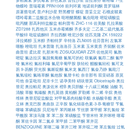
多粘菌素
多抗霉素
胆色素原
普拉沙星
普拉洛芬
哌唑嗪
7-生
物蝶呤
普瑞霉素
PRN1008
前列环素
地诺前列酮
普罗瑞林
原薯蓣皂甙
普卢利沙星
野黑樱苷
蝶啶
普妥立定
石榴皮鞣素
嘌呤霉素二盐酸盐水合物
吡唑醚菌酯
氟虫吡喹
嘧啶磺酸盐
吡丙醚
那高利特盐酸盐
帕利普韦
ZHC-116
佐美酸
扎拉果酸
ZD7288
扎西他滨
玉米赤霉烯酮
齐多夫定
二乙基二硫代氨基
甲酸锌
吡啶硫酮锌
齐拉西酮
唑尼沙胺
佐匹克隆
ZK 159222
泽拉烯醇
玉米醇
齐帕特罗
辛特洛
ZLN005
佐芬普利
左氯苯
噻酚
唑吡坦
扎来普隆
扎洛洛芬
玉米素
玉米黄质
齐留酮
佐米
曲普坦
柔比星
扎那米韦
ZOSUQUIDAR
ZZR
佐他莫司
氟胞
嘧啶
氟达拉滨
氟脱氧葡糖
氟氢可的松
联氟砜
氟茚二酮
氟甲
喹
氟米松
氟桂利嗪
氟尼辛葡甲胺
肤轻松
醋酸氟轻松
氟可龙
芴
9-芴酮
荧光胺
氟哌啶酮
氟米龙
氟西汀
氟奋乃静
氟吡汀
氟氢缩松
氟咯草酮
氟他胺
氟替卡松
奈非那韦
双亚硝基
萘莫
司他
奈妥吡坦
尼非卡兰
诺孕美特
硝呋替莫
Obicetrapib
奥拉
替尼
奥拉帕尼
奥泼佐米
橙B
奥贝胆酸
十八碳三烯酸
油酸
乳
清酸
草酸
氧嗪酸
奥扎莫德
黄柏酮
罗勒烯
辛二烯
辛烷
奥他
维林
奥替尼啶盐酸盐
对甲氧基肉桂酸辛酯
水杨酸辛酯
奥克
立林
奥克巴胺
奥曲肽
正辛胺
氯化锦葵色素-3-Β-葡糖苷
苄氟
噻嗪
苯磷硫胺
贝尼地平
苯丙哌林
苄丝肼
苯甲醛
苯扎氯铵
苯
甲酰胺
苯溴马隆
苯
苯二胺
苯磺酸盐
苄替米特
苯并咪唑
噻霉
酮
苯佐卡因
苯二氮卓
苯甲腈
二苯甲酮
苯并芘
BENZOQUINE
苯噻二嗪
苯并三唑
苯并噁二唑
苯左氯铵
过氧