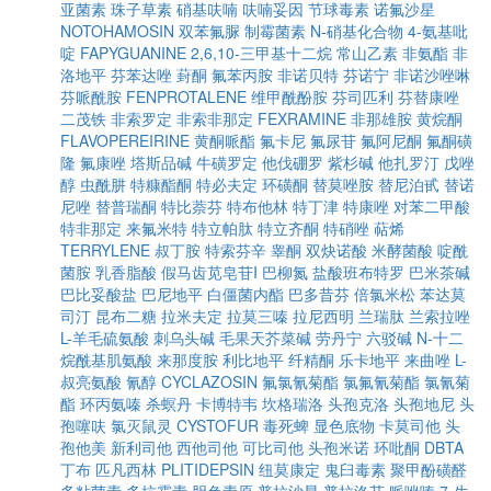
亚菌素
珠子草素
硝基呋喃
呋喃妥因
节球毒素
诺氟沙星
NOTOHAMOSIN
双苯氟脲
制霉菌素
N-硝基化合物
4-氨基吡
啶
FAPYGUANINE
2,6,10-三甲基十二烷
常山乙素
非氨酯
非
洛地平
芬苯达唑
葑酮
氟苯丙胺
非诺贝特
芬诺宁
非诺沙唑啉
芬哌酰胺
FENPROTALENE
维甲酰酚胺
芬司匹利
芬替康唑
二茂铁
非索罗定
非索非那定
FEXRAMINE
非那雄胺
黄烷酮
FLAVOPEREIRINE
黄酮哌酯
氟卡尼
氟尿苷
氟阿尼酮
氟酮磺
隆
氟康唑
塔斯品碱
牛磺罗定
他伐硼罗
紫杉碱
他扎罗汀
戊唑
醇
虫酰肼
特糠酯酮
特必夫定
环磺酮
替莫唑胺
替尼泊甙
替诺
尼唑
替普瑞酮
特比萘芬
特布他林
特丁津
特康唑
对苯二甲酸
特非那定
来氟米特
特立帕肽
特立齐酮
特硝唑
萜烯
TERRYLENE
叔丁胺
特索芬辛
睾酮
双炔诺酸
米酵菌酸
啶酰
菌胺
乳香脂酸
假马齿苋皂苷I
巴柳氮
盐酸班布特罗
巴米茶碱
巴比妥酸盐
巴尼地平
白僵菌内酯
巴多昔芬
倍氯米松
苯达莫
司汀
昆布二糖
拉米夫定
拉莫三嗪
拉尼西明
兰瑞肽
兰索拉唑
L-羊毛硫氨酸
刺乌头碱
毛果天芥菜碱
劳丹宁
六驳碱
N-十二
烷酰基肌氨酸
来那度胺
利比地平
纤精酮
乐卡地平
来曲唑
L-
叔亮氨酸
氰醇
CYCLAZOSIN
氟氯氰菊酯
氯氟氰菊酯
氯氰菊
酯
环丙氨嗪
杀螟丹
卡博特韦
坎格瑞洛
头孢克洛
头孢地尼
头
孢噻呋
氯灭鼠灵
CYSTOFUR
毒死蜱
显色底物
卡莫司他
头
孢他美
新利司他
西他司他
可比司他
头孢米诺
环吡酮
DBTA
丁布
匹凡西林
PLITIDEPSIN
纽莫康定
鬼臼毒素
聚甲酚磺醛