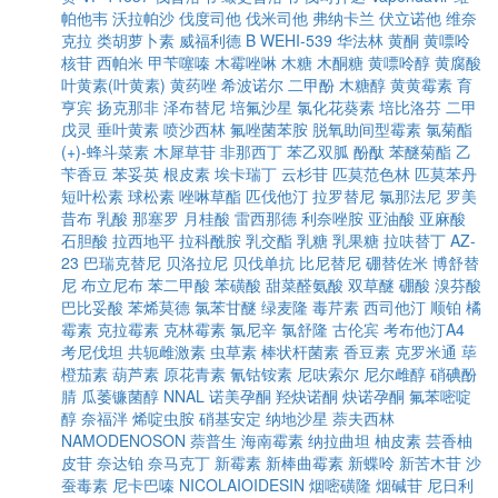
帕他韦
沃拉帕沙
伐度司他
伐米司他
弗纳卡兰
伏立诺他
维奈
克拉
类胡萝卜素
威福利德 B
WEHI-539
华法林
黄酮
黄嘌呤
核苷
西帕米
甲苄噻嗪
木霉唑啉
木糖
木酮糖
黄嘌呤醇
黄腐酸
叶黄素(叶黄素)
黄药唑
希波诺尔
二甲酚
木糖醇
黄黄霉素
育
亨宾
扬克那非
泽布替尼
培氟沙星
氯化花葵素
培比洛芬
二甲
戊灵
垂叶黄素
喷沙西林
氟唑菌苯胺
脱氧助间型霉素
氯菊酯
(+)-蜂斗菜素
木犀草苷
非那西丁
苯乙双胍
酚酞
苯醚菊酯
乙
苄香豆
苯妥英
根皮素
埃卡瑞丁
云杉苷
匹莫范色林
匹莫苯丹
短叶松素
球松素
唑啉草酯
匹伐他汀
拉罗替尼
氯那法尼
罗美
昔布
乳酸
那塞罗
月桂酸
雷西那德
利奈唑胺
亚油酸
亚麻酸
石胆酸
拉西地平
拉科酰胺
乳交酯
乳糖
乳果糖
拉呋替丁
AZ-
23
巴瑞克替尼
贝洛拉尼
贝伐单抗
比尼替尼
硼替佐米
博舒替
尼
布立尼布
苯二甲酸
苯磺酸
甜菜醛氨酸
双草醚
硼酸
溴芬酸
巴比妥酸
苯烯莫德
氯苯甘醚
绿麦隆
毒芹素
西司他汀
顺铂
橘
霉素
克拉霉素
克林霉素
氯尼辛
氯舒隆
古伦宾
考布他汀A4
考尼伐坦
共轭雌激素
虫草素
棒状杆菌素
香豆素
克罗米通
荜
橙茄素
葫芦素
原花青素
氰钴铵素
尼呋索尔
尼尔雌醇
硝碘酚
腈
瓜萎镰菌醇
NNAL
诺美孕酮
羟炔诺酮
炔诺孕酮
氟苯嘧啶
醇
奈福泮
烯啶虫胺
硝基安定
纳地沙星
萘夫西林
NAMODENOSON
萘普生
海南霉素
纳拉曲坦
柚皮素
芸香柚
皮苷
奈达铂
奈马克丁
新霉素
新棒曲霉素
新蝶呤
新苦木苷
沙
蚕毒素
尼卡巴嗪
NICOLAIOIDESIN
烟嘧磺隆
烟碱苷
尼日利