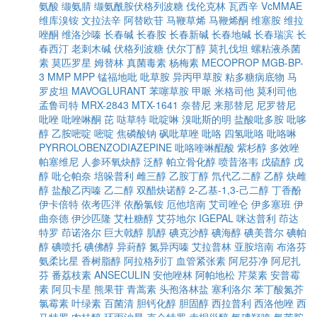
氨酸
缬氨腈
缬氨酰胺伏格列波糖
伐伦克林
瓦西辛
VcMMAE
维库溴铵
文拉法辛
阿替欧苷
马鞭草烯
马鞭烯酮
维塞胺
维拉
唑酮
维洛沙嗪
长春碱
长春胺
长春新碱
长春地碱
长春瑞滨
长
春西汀
老刺木碱
伏格列波糖
伏尔丁醇
莫扎伐坦
螺粘液杀菌
素
莫匹罗星
姆替林
真菌毒素
杨梅素
MECOPROP
MGB-BP-
3
MMP
MPP
锰福地吡
吡草胺
异丙甲草胺
粘多糖病底物
马
罗皮坦
MAVOGLURANT
苯噻草胺
甲哌
米格司他
莫利司他
孟鲁司特
MRX-2843
MTX-1641
奈替尼
来那替尼
尼罗替尼
吡唑
吡唑啉酮
芘
哒草特
吡啶啉
溴吡斯的明
盐酸吡多胺
吡哆
醇
乙胺嘧啶
嘧啶
焦磷酸钠
砜吡草唑
吡咯
四氢吡咯
吡咯啉
PYRROLOBENZODIAZEPINE
吡咯喹啉醌酸
紫杉醇
多效唑
帕塞维尼
人参环氧炔醇
泛醇
帕立骨化醇
喷昔洛韦
戊硫醇
戊
醇
吡仑帕奈
培哚普利
雌三醇
乙胺丁醇
氘代乙二醇
乙醇
炔雌
醇
盐酸乙丙嗪
乙二醇
双醋炔诺醇
2-乙基-1,3-己二醇
丁香酚
伊卡倍特
依考匹泮
依酚氯铵
厄他培南
艾司唑仑
伊多塞班
伊
曲奈德
伊沙匹隆
艾杜糖醇
艾芬地尔
IGEPAL
咪达普利
茚达
特罗
茚诺洛尔
巨大戟醇
肌醇
碘克沙醇
碘海醇
碘美普尔
碘帕
醇
碘喷托
碘佛醇
异葑醇
氮异丙嗪
艾拉普林
亚胺培南
布洛芬
氨柔比星
香树脂醇
阿拉格列汀
血管紧张素
阿尼芬净
阿尼扎
芬
番荔枝素
ANSECULIN
安他唑林
阿帕地松
芹菜素
安普霉
素
阿贝卡星
熊果苷
青蒿素
头孢洛林盐
塞利洛尔
苯丁酸氮芥
氯霉素
叶绿素
百菌清
胆钙化醇
胆固醇
西拉普利
西洛他唑
西