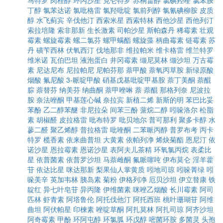
马特罗
肉桂醇
环丙沙星
克仑特罗
赤桐甾醇
氯碘羟喹
氯苯胺
丁醇
氯苯达诺
氯吡格雷
氯羟吡啶
氯前列醇
氯氰碘柳胺
皮质
醇
水飞蓟宾
辛伐他汀
西索米星
西索特林
西他沙星
西他列汀
索拉培隆
索非那新
生长激素
司帕沙星
斯帕森丹
稀霉素
壮观
霉素
螺旋霉素
螺二氯芬
螺甲螨酯
螺旋藻
柄曲霉素
链霉素
苏
丹
磺苄西林
伏氧西汀
伐地那非
维拉帕米
维卡格雷
维兰特罗
维米诺
瓦伯巴坦
液泡蛋白
井冈霉素
缬尼莫林
缬沙坦
万古霉
素
尼达尼布
尼拉帕尼
尼帕芬那
萘甲酸
萘氧丙草胺
新绿原酸
烟酸
氟尼酸
3-哌啶甲酸
硝基戊基吡啶甲基胺
萘丁美酮
萘醌
腙
萘替芬
纳美芬
纳曲酮
萘甲唑啉
萘
萘醌
那格列奈
尼波拉
胺
奈法唑酮
甲基莲心碱
奈拉宾
新植二烯
新斯的明
苯巴比妥
苯酚
乙二醇苯醚
非尼拉朵
间苯三酚
蒎烷二醇
吲哚洛尔
松脂
素
胡椒醛
皮拉格雷
吡布特罗
吡贝地尔
普可那利
聚多卡醇
水
蓼二醛
聚乙烯醇
普拉格雷
吡喹酮
二苯哌丙醇
普罗布考
丙卡
特罗
榄香素
依来曲普坦
大黄素
依帕列净
烯炔菊酯
恩尼汀
依
诺沙星
恩拉霉素
恩诺沙星
表阿夫儿茶精
环氧氯丙烷
表柔比
星
依普菌素
依普罗沙坦
马萘雌酮
氟哌噻吨
伊布莫仑
淫羊藿
苷
依达比星
咪达那新
梨果仙人掌黄质
吲地司琼
吲哚菁绿
吲
哚美辛
英加韦林
胰岛素
菊粉
伊格列净
厄贝沙坦
伊立替康
铁
靛红
异七叶皂苷
异丙隆
伊维菌素
咪唑乙烟酸
长川霉素
阿司
匹林
虾青素
阿塔鲁伦
阿托伐他汀
阿托西班
桃叶珊瑚苷
阿维
曲坦
阿伏帕星
印楝素
唑啶草酮
阿扎莫林
阿扎司琼
阿齐沙坦
阿奇霉素
甲酚
环阿屯醇
环氯胍
环戊醇
嘧菌环胺
多菌灵
头孢