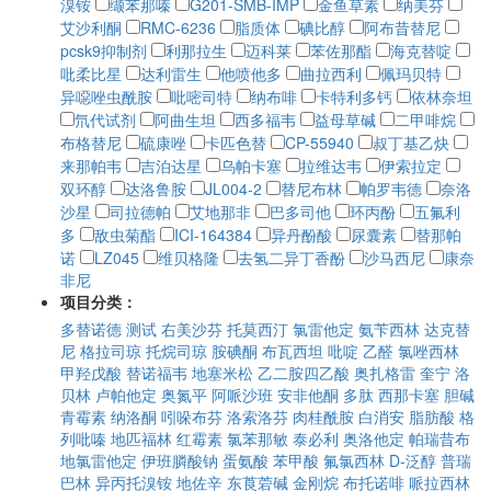
溴铵
缬苯那嗪
G201-SMB-IMP
金鱼草素
纳美芬
艾沙利酮
RMC-6236
脂质体
碘比醇
阿布昔替尼
pcsk9抑制剂
利那拉生
迈科莱
苯佐那酯
海克替啶
吡柔比星
达利雷生
他喷他多
曲拉西利
佩玛贝特
异噁唑虫酰胺
吡嘧司特
纳布啡
卡特利多钙
依林奈坦
氘代试剂
阿曲生坦
西多福韦
益母草碱
二甲啡烷
布格替尼
硫康唑
卡匹色替
CP-55940
叔丁基乙炔
来那帕韦
吉泊达星
乌帕卡塞
拉维达韦
伊索拉定
双环醇
达洛鲁胺
JL004-2
替尼布林
帕罗韦德
奈洛
沙星
司拉德帕
艾地那非
巴多司他
环丙酚
五氟利
多
敌虫菊酯
ICI-164384
异丹酚酸
尿囊素
替那帕
诺
LZ045
维贝格隆
去氢二异丁香酚
沙马西尼
康奈
非尼
项目分类：
多替诺德
测试
右美沙芬
托莫西汀
氯雷他定
氨苄西林
达克替
尼
格拉司琼
托烷司琼
胺碘酮
布瓦西坦
吡啶
乙醛
氯唑西林
甲羟戊酸
替诺福韦
地塞米松
乙二胺四乙酸
奥扎格雷
奎宁
洛
贝林
卢帕他定
奥氮平
阿哌沙班
安非他酮
多肽
西那卡塞
胆碱
青霉素
纳洛酮
吲哚布芬
洛索洛芬
肉桂酰胺
白消安
脂肪酸
格
列吡嗪
地匹福林
红霉素
氯苯那敏
泰必利
奥洛他定
帕瑞昔布
地氯雷他定
伊班膦酸钠
蛋氨酸
苯甲酸
氟氯西林
D-泛醇
普瑞
巴林
异丙托溴铵
地佐辛
东莨菪碱
金刚烷
布托诺啡
哌拉西林