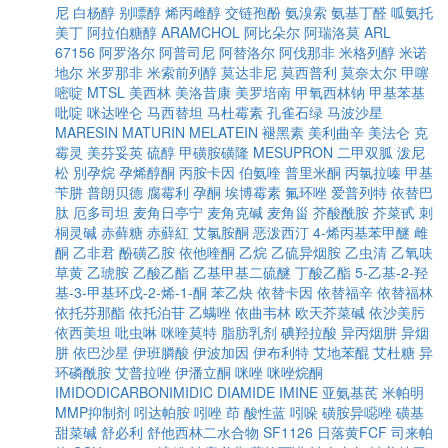
尼
白杨醇
别嘌醇
烯丙雌醇
交链孢酚
氨溴索
氨基丁醛
呱氨托
美丁
阿拉伯糖醇
ARAMCHOL
阿比朵尔
阿瑞洛莫
ARL
67156
阿罗洛尔
阿普司尼
阿替洛尔
阿伐那非
米格列醇
米诺
地尔
米罗那非
米索前列醇
莫达非尼
莫西普利
莫奈太尔
甲噻
嘧啶
MTSL
美西林
美洛昔康
美罗培南
甲氧西林钠
甲基苯基
吡啶
咪达唑仑
马西替坦
马杜霉素
孔雀石绿
马波沙星
MARESIN
MATURIN
MELATEIN
褪黑素
美利曲辛
美法仑
克
霉灵
美芬妥英
硫醇
甲磺胺磺隆
MESUPRON
二甲双胍
泼尼
松
別孕烷
孕烯醇酮
丙胺卡因
伯氨喹
普里米酮
丙氯拉嗪
甲基
苄肼
普朗贝德
腐霉利
孕酮
埃博霉素
氟环唑
爱普列特
依替巴
肽
厄多司坦
麦角日亭宁
麦角克碱
麦角甾
芥酸酰胺
芥菜甙
刺
桐灵碱
赤藓糖
赤蘚紅
艾氯胺酮
恶泼西汀
4-烯丙基苯甲醚
雌
酮
乙非君
酚磺乙胺
依他喹酮
乙烷
乙硫异烟胺
乙虫清
乙氧呋
草黄
乙琥胺
乙酸乙酯
乙基甲基二硫醚
丁酸乙酯
5-乙基-2-羟
基-3-甲基环戊-2-烯-1-酮
苯乙炔
依替卡因
依替福辛
依替福林
依托芬那酯
依托泊苷
乙螨唑
依曲韦林
欧天芥菜碱
依沙美肟
依西美坦
吡虫啉
咪喹莫特
脂肪乳剂
碘羟拉酸
异丙烟肼
异烟
肼
依巴沙星
伊班膦酸
伊波加因
伊布利特
艾地苯醌
艾杜糖
异
环磷酰胺
艾普拉唑
伊潘立酮
咪唑
咪唑烷酮
IMIDODICARBONIMIDIC DIAMIDE
IMINE
亚氨基芪
米帕明
MMP抑制剂
吲达帕胺
吲唑
茚
酸性蓝
吲哚
磺胺异噁唑
磺基
甜菜碱
舒必利
舒他西林二水合物
SF1126
日落黄FCF
司来帕