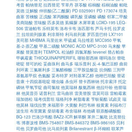
考昔
帕纳替尼
拉西替尼
苄草丹
茯苓酸
棕榈酸
棕榈油酸
帕吡
莫德
泛解酸
仲班酸(乙二酰脲)
PD 0325901
PD 173074
培美
曲塞
苦楝酸
正戊酸
苯丙酮酸
磷乳酸
亚磷酸
磷酸
邻苯二甲酸
美商陆酸
苦味酸
匹多莫德
虱螨脲
木犀草素
LOXO-195
LEQ-
506
雷迪帕韦
乐特莫韦
洛布卡韦
洛匹那韦
芦马卡托
拉罗皮
兰
拉坦前列腺素
利非斯特
利马前列素
罗匹昔巴特
LX7101
美司那
MHBMA
马里佐米
甲硫威
马拉维若
MCC950
甲氧
基-2-萘乙酸
甲基二磺酸
MONIC ACID
MPC-3100
马来酸
苹
果酸
替莫普利
TEMPOL
松油醇
四氯苯酚
tevenel
替占帕奈
甲砜霉素
THIOQUINAPIPERIFIL
噻吩那西林
噻吗洛尔
替吡
嘧啶
替可的松
妥曲珠利
曲马多
喘乐普利
反-4-氯巴豆醇
曲前
列环素
三氟哌利多
三氟醋柳酸
三甲胺盐酸盐
抗倒酯
三羟甲
基氨基甲烷
色氨酸
妥布特罗
对羟基苯乙醇
他唑巴坦酸
替诺
昔康
十四烷基吡啶
噻虫嗪
杀虫环
替卡西林钠
托非索洋
托定
磷钠
甲氧苄啶
曲司氯铵
他莫瑞林
酞氨西林
他拉卟吩
他替瑞
林
他莫昔芬
诺普利兰
雷马曲班
雷美替胺
雷莫司琼
雷帕霉素
瑞加德松
瑞考伐普坦
瑞格列净
树脂毒素
苄蚨菊酯
试卤灵
瑞
他莫林
瑞伐拉赞
来福那辛
大黄酸
利巴韦林
核黄素
利福布汀
波生坦
布里菌素
柴胡毒素
布舍瑞林
布他磷
联萘酚磷酸酯
BQ-123
巴洛沙韦酯
BAZ2-ICR
解草酮
苯并二氟吡
比克替拉
韦
博赛泼维
BMS-754807
BMS-846372
BMS-986165
贝利
司他
贝罗曲司他
比马前列素
Brilanestrant
β-环糊精
联苯芦