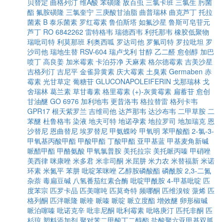
贝替定
曲格列汀
维A酸
苯磺隆
敌百虫
三氯卡班
三氯生
肟菌
酯
氟胺磺隆
三氯奎宁
三庚酸甘油脂
曲普瑞林
曲克芦丁
托拉
菌素 B
泰乐菌素
罗红霉素
鲁伯斯塔
如氟沙星
鲁斯可皂苷元
芦丁
RO 6842262
雷特格韦
瑞德西韦
利托那韦
橡胶低聚物
瑞吡司特
利莫那班
利奥西呱
罗达司他
罗氟司特
罗拉吡坦
罗
沙司他
瑞地生替
RSV-604
瑞卢戈利
甘醇
乙二醛
愈创醇
加巴
喷丁
高良姜
加米霉素
卡泊芬净
天麻素
格尔德霉素
吉美沙星
吉格列汀
吉尼平
金雀异黄素
庆大霉素
土臭素
Germaben
赤
霉素
光甘草定
葡糖苷
GLUCONAPOLEIFERIN
戈那瑞林
戈
舍瑞林
葛兰素
草甘毒素
格里霉素
(+)-灰黄霉素
扁蓄苷
愈创
甘油醚
GO 6976
加利地韦
更昔洛韦
格拉替雷
格列卡韦
GPR17
根天紫罗兰
吉维司他
达芦那韦
达沙布韦
二甲草胺
二
苯醚
杜鲁格韦
染液
地夫可特
地诺孕素
地拉罗司
地加瑞克
恩
沙替尼
恩曲替尼
埃罗替尼
甲氨蝶呤
甲氧明
苯甲酸酯
2-氯-3-
甲氧基丙酸甲酯
甲酸甲酯
丁酸甲酯
亚甲基蓝
甲基麦角新碱
哌醋甲酯
甲酪氨酸
甲氧氯普胺
美托拉宗
美托哌丙嗪
甲硝唑
美西律
咪康唑
米多君
米非司酮
米屈肼
米力农
米替福新
米诺
环素
米氮平
苯肼
吡啶苯咪唑
乙醇胺磷酸酯
磷酰胺
2,3-二氮
杂萘
毒扁豆碱
八氢番茄红素合酶
吡啶甲酰胺
4-甲基吡啶
匹
度苯宗
匹罗卡品
匹美噻吨
匹莫奇特
频哪酮
匹维溴铵
蒎烯
匹
格列酮
匹泮哌隆
哌喹
哌嗪
哌啶
哌立度酯
增效醚
卵形椒碱
哌泊噻嗪
吡诺克辛
吡非尼酮
吡利霉素
吡咯庚汀
匹托非酮
匹
杉琼
塑料添加剂
聚对苯二甲酸丁二醇酯
盐酸聚六亚甲基双胍