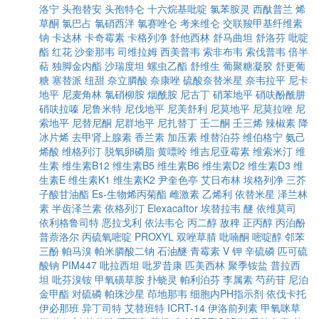
洛宁
头孢替安
头孢特仑
十六烷基吡啶
氯苯胺灵
西酞普兰
烯
草酮
氯巴占
氯硝西泮
氯赛唑仑
考来维仑
交联羧甲基纤维素
钠
卡达林
卡奇霉素
卡格列净
舒他西林
舒马曲坦
舒洛芬
吡啶
酯
红花
沙奎那韦
司维拉姆
西美普韦
索非布韦
索伐普韦
倍半
萜
独脚金内酯
沙瑞度坦
螺虫乙酯
舒维生
葡聚糖凝胶
舒更葡
糖
塞替派
纽甜
奈立膦酸
奈康唑
硫酸奈替米星
奈韦拉平
尼卡
地平
尼麦角林
氯硝柳胺
烟酰胺
尼古丁
硝苯地平
硝呋酚酰肼
硝呋拉嗪
尼鲁米特
尼伐地平
尼美舒利
尼莫地平
尼莫拉唑
尼
索地平
尼替尼酮
尼群地平
尼扎替丁
壬二酮
壬三烯
辣椒素
降
冰片烯
去甲肾上腺素
香兰素
加压素
维替泊芬
维伯格宁
氨己
烯酸
维格列汀
脱氧卵磷脂
黄嘌呤
维吉尼亚霉素
维索米汀
维
生素
维生素B12
维生素B5
维生素B6
维生素D2
维生素D3
维
生素E
维生素K1
维生素K2
尹奎色亭
艾日布林
埃格列净
三芥
子酸甘油酯
Es-生物烯丙菊酯
雌激素
乙烯利
依替米星
泽兰林
素
半齿泽兰素
依格列汀
Elexacaftor
埃替拉韦
醚
依维莫司
依利格鲁司特
恶拉戈利
依法韦仑
丙二醇
敌稗
正丙醇
丙泊酚
普萘洛尔
丙硫氧嘧啶
PROXYL
双唑草腈
吡喃酮
嘧啶醇
邻苯
三酚
帕马溴
帕米膦酸二钠
石油醚
青霉素 V 钾
辛硫磷
匹可硫
酸钠
PIM447
吡拉西坦
吡罗昔康
匹美西林
聚季铵盐
普拉西
坦
吡芬溴铵
甲氧磺草胺
扑蛲灵
帕利泊芬
李属素
芍药苷
尼泊
金甲酯
对硫磷
帕珠沙星
茚地那韦
细胞内PH指示剂
依伐卡托
伊必那班
异丁司特
艾替班特
ICRT-14
伊洛前列素
甲氧咪草