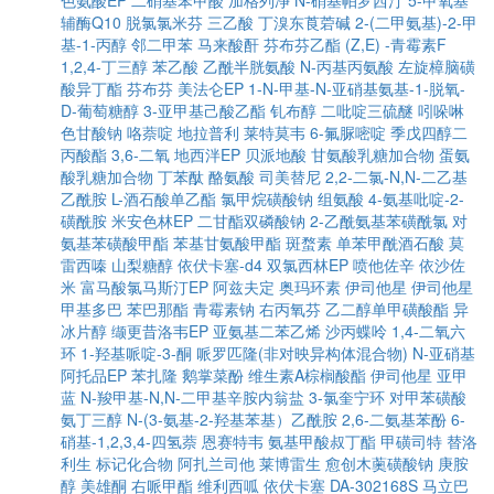
色氨酸EP
二硝基苯甲酸
加格列净
N-硝基帕罗西汀
5-甲氧基
辅酶Q10
脱氯氯米芬
三乙酸
丁溴东莨菪碱
2-(二甲氨基)-2-甲
基-1-丙醇
邻二甲苯
马来酸酐
芬布芬乙酯
(Z,E) -青霉素F
1,2,4-丁三醇
苯乙酸
乙酰半胱氨酸
N-丙基丙氨酸
左旋樟脑磺
酸异丁酯
芬布芬
美法仑EP
1-N-甲基-N-亚硝基氨基-1-脱氧-
D-葡萄糖醇
3-亚甲基己酸乙酯
钆布醇
二吡啶三硫醚
吲哚啉
色甘酸钠
咯萘啶
地拉普利
莱特莫韦
6-氟脲嘧啶
季戊四醇二
丙酸酯
3,6-二氧
地西泮EP
贝派地酸
甘氨酸乳糖加合物
蛋氨
酸乳糖加合物
丁苯酞
酪氨酸
司美替尼
2,2-二氯-N,N-二乙基
乙酰胺
L-酒石酸单乙酯
氯甲烷磺酸钠
组氨酸
4-氨基吡啶-2-
磺酰胺
米安色林EP
二甘酯双磷酸钠
2-乙酰氨基苯磺酰氯
对
氨基苯磺酸甲酯
苯基甘氨酸甲酯
斑蝥素
单苯甲酰酒石酸
莫
雷西嗪
山梨糖醇
依伏卡塞-d4
双氯西林EP
喷他佐辛
依沙佐
米
富马酸氯马斯汀EP
阿兹夫定
奥玛环素
伊司他星
伊司他星
甲基多巴
苯巴那酯
青霉素钠
右丙氧芬
乙二醇单甲磺酸酯
异
冰片醇
缬更昔洛韦EP
亚氨基二苯乙烯
沙丙蝶呤
1,4-二氧六
环
1-羟基哌啶-3-酮
哌罗匹隆(非对映异构体混合物)
N-亚硝基
阿托品EP
苯扎隆
鹅掌菜酚
维生素A棕榈酸酯
伊司他星
亚甲
蓝
N-羧甲基-N,N-二甲基辛胺内翁盐
3-氯奎宁环
对甲苯磺酸
氨丁三醇
N-(3-氨基-2-羟基苯基）乙酰胺
2,6-二氨基苯酚
6-
硝基-1,2,3,4-四氢萘
恩赛特韦
氨基甲酸叔丁酯
甲磺司特
替洛
利生
标记化合物
阿扎兰司他
莱博雷生
愈创木薁磺酸钠
庚胺
醇
美雄酮
右哌甲酯
维利西呱
依伏卡塞
DA-302168S
马立巴