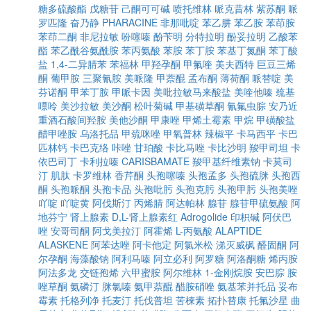
糖多硫酸酯
戊糖苷
己酮可可碱
喷托维林
哌克昔林
紫苏酮
哌
罗匹隆
奋乃静
PHARACINE
非那吡啶
苯乙肼
苯乙胺
苯茚胺
苯茚二酮
非尼拉敏
吩噻嗪
酚苄明
分特拉明
酚妥拉明
乙酸苯
酯
苯乙酰谷氨酰胺
苯丙氨酸
苯胺
苯丁胺
苯基丁氮酮
苯丁酸
盐
1,4-二异腈苯
苯福林
甲羟孕酮
甲氟喹
美夫西特
巨豆三烯
酮
葡甲胺
三聚氰胺
美哌隆
甲萘醌
孟布酮
薄荷酮
哌替啶
美
芬诺酮
甲苯丁胺
甲哌卡因
美吡拉敏马来酸盐
美喹他嗪
巯基
嘌呤
美沙拉敏
美沙酮
松叶菊碱
甲基磺草酮
氰氟虫腙
安乃近
重酒石酸间羟胺
美他沙酮
甲康唑
甲烯土霉素
甲烷
甲磺酸盐
醋甲唑胺
乌洛托品
甲巯咪唑
甲氧普林
辣椒平
卡马西平
卡巴
匹林钙
卡巴克络
咔唑
甘珀酸
卡比马唑
卡比沙明
羧甲司坦
卡
依巴司丁
卡利拉嗪
CARISBAMATE
羧甲基纤维素钠
卡莫司
汀
肌肽
卡罗维林
香芹酮
头孢噻嗪
头孢孟多
头孢硫脒
头孢西
酮
头孢哌酮
头孢卡品
头孢吡肟
头孢克肟
头孢甲肟
头孢美唑
吖啶
吖啶黄
阿伐斯汀
丙烯腈
阿达帕林
腺苷
腺苷甲硫氨酸
阿
地芬宁
肾上腺素
D,L-肾上腺素红
Adrogolide
印枳碱
阿伏巴
唑
安哥司酮
阿戈美拉汀
阿霍烯
L-丙氨酸
ALAPTIDE
ALASKENE
阿苯达唑
阿卡他定
阿氯米松
涕灭威砜
醛固酮
阿
尔孕酮
海藻酸钠
阿利马嗪
阿立必利
阿罗糖
阿洛酮糖
烯丙胺
阿法多龙
交链孢烯
六甲蜜胺
阿尔维林
1-金刚烷胺
安巴腙
胺
唑草酮
氨磷汀
脒氯嗪
氨甲萘醌
醋胺硝唑
氨基苯并托品
妥布
霉素
托格列净
托麦汀
托伐普坦
苦楝素
拓扑替康
托氟沙星
曲