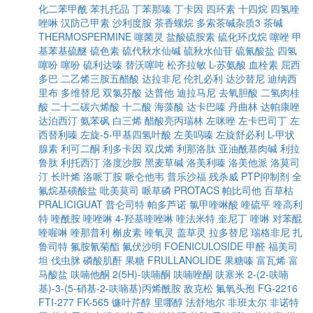
化二苯甲酰
苯扎托品
丁苯那嗪
丁卡因
四环素
十四烷
四氢喹
唑啉
汉防己甲素
沙利度胺
茶香螺烷
多索茶碱杂质3
茶碱
THERMOSPERMINE
噻菌灵
盐酸硫胺素
硫化环戊烷
噻唑
甲
基苯基硫醚
硫色素
硫代秋水仙碱
硫秋水仙苷
硫氰酸盐
四氢
噻吩
噻吩
硫利达嗪
替沃噻吨
松齐拉敏
L-苏氨酸
血栓素
屈西
多巴
二乙烯三胺五醋酸
达拉非尼
伦扎必利
达沙替尼
迪纳西
里布
多维替尼
双氯芬酸
达普他
迪拉马尼
去氧胆酸
二氢肉桂
酸
二十二碳六烯酸
十二酸
海藻酸
达卡巴嗪
丹曲林
达帕康唑
达泊西汀
氨苯砜
白三烯
醋酸亮丙瑞林
左咪唑
左卡巴司丁
左
西替利嗪
左旋-5-甲基四氢叶酸
左美吗嗪
左旋舒必利
L-甲状
腺素
利可二酮
利多卡因
双戊烯
利那洛肽
亚油酰基肉碱
利拉
鲁肽
利托西汀
洛度沙胺
黑麦草碱
洛美利嗪
洛美他派
洛莫司
汀
长叶烯
洛哌丁胺
哌仑他韦
普乐沙福
残杀威
PTP抑制剂
全
氟烷基磺酸盐
吡美莫司
哌草磷
PROTACS
帕比司他
百草枯
PRALICIGUAT
普仑司特
帕多芦诺
氯甲喹啉酸
喹硫平
喹高利
特
喹酰胺
喹唑啉
4-羟基喹唑啉
喹法米特
奎尼丁
喹啉
对苯醌
喹喔啉
喹那普利
槲皮素
喹氧灵
盖草灵
拉多替尼
瑞格非尼
扎
鲁司特
氟胺氰菊酯
氟伏沙明
FOENICULOSIDE
甲醛
福美司
坦
伐虫脒
磷酸肌酐
果糖
FRULLANOLIDE
果糖嗪
富瓦烯
富
马酸盐
呋喃他酮
2(5H)-呋喃酮
呋喃唑酮
呋塞米
2-(2-呋喃
基)-3-(5-硝基-2-呋喃基)丙烯酰胺
敌克松
氟氧头孢
FG-2216
FTI-277
FK-565
镰叶芹醇
里哪醇
法舒地尔
非班太尔
非诺特