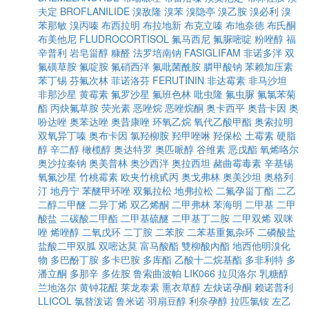
夫定
BROFLANILIDE
溴敌隆
溴苯
溴隐亭
溴乙胺
溴必利
溴
苯那敏
溴丙嗪
布西拉明
布拉地新
布克立嗪
布地奈德
布氏酮
布美他尼
FLUDROCORTISOL
氟马西尼
氟脲嘧啶
粉唑醇
福
辛普利
岩皂甾醇
糠醛
法罗培南钠
FASIGLIFAM
非诺多泮
双
氟磺草胺
氟啶胺
氟硝西泮
氟吡菌酰胺
膦甲酸钠
苯赖加压素
苯丁锡
芬氟次林
菲诺洛芬
FERUTININ
非达霉素
非马沙坦
非那沙星
黄霉素
氟罗沙星
氟班色林
吡虫隆
氟虫脲
氟氯苯菊
酯
丙炔氟草胺
荧光素
恶唑烷
恶唑烷酮
奥卡西平
奥昔卡因
奥
吩达唑
奥苯达唑
奥昔康唑
环氧乙烷
氧代乙酸甲酯
奥索拉明
双氧异丁嗪
奥布卡因
氯羟柳胺
羟甲唑啉
羟保松
土霉素
硬脂
醇
辛二醇
橄榄醇
奥达特罗
奥匹哌醇
谷维素
恶戊酯
氧烯咯尔
奥沙拉秦钠
奥美普林
奥沙西泮
奥拉西坦
赭曲霉毒素
辛基锡
氧氟沙星
竹桃霉素
欧夹竹桃甙丙
奥戈弗林
奥美沙坦
奥格列
汀
地丹宁
苯醚甲环唑
双氟拉松
地弗拉松
二氟孕甾丁酯
二乙
二醇二甲醚
二异丁烯
双乙烯酮
二甲弗林
苯海明
二甲基
二甲
酸盐
二碳酸二甲酯
二甲基硫醚
二甲基丁二胺
二甲双烯
双咪
唑
烯唑醇
二氧戊环
二丁胺
二苯胺
二苯基重氮杂环
二磷酸盐
盐酸二甲双胍
双嘧达莫
富马酸酯
雙柳酸內酯
地西他明溴化
物
多巴酚丁胺
多卡巴胺
多库酯
乙酸十二烷基酯
多非利特
多
潘立酮
多那辛
多佐胺
鲁索曲波帕
LIK066
拉贝洛尔
乳糖醇
兰地洛尔
黄钟花醌
莱龙泰素
熏衣草醇
左炔诺孕酮
赖诺普利
LLICOL
氯替泼诺
鲁米诺
羽扇豆醇
利奈孕醇
拉匹氯铵
左乙