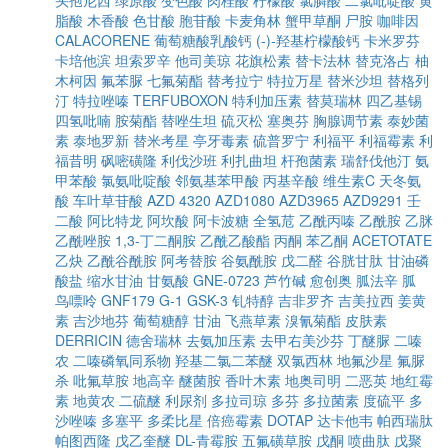
头孢尼西
绿原酸
变色酸
肉桂酸
柠檬酸
氯膦酸
二氯吡啶酸
黄
脂酸
木香酸
色甘酸
胞苷酸
卡麦角林
蟹甲草酮
尸胺
咖啡因
CALACORENE
葡萄糖酸乳酸钙
(-)-羟基柠檬酸钙
卡米罗芬
卡培他滨
坦索罗辛
他司美琼
花旗松素
替卡法林
替克洛占
柚
木柯因
氟苯脲
七氟菊酯
替考拉宁
特拉万星
替米沙坦
替格列
汀
特拉唑嗪
TERFUBOXON
特利加压素
替莫瑞林
四乙基锡
四氢吡喃
胺菊酯
替唑生坦
硫灭松
塞奥芬
胸腺调节素
泰妙菌
素
泰地罗新
替米考星
亭牙毒素
硫普罗宁
利福平
利福霉素
利
福昔明
砜嘧磺隆
利伐沙班
利扎曲坦
杆孢菌素
瑞舒伐他汀
氨
甲苯酸
氯氨吡啶酸
邻氨基苯甲酸
丙基辛酸
维生素C
天冬氨
酸
车叶草苷酸
AZD 4320
AZD1080
AZD3965
AZD9291
壬
二酸
阿比特龙
阿坎酸
阿卡波糖
全氢苊
乙酰丙嗪
乙酰胺
乙脒
乙酰唑胺
1,3-丁二酮胺
乙酰乙酸酯
丙酮
苯乙酮
ACETOTATE
乙炔
乙酰谷酰胺
阿考替胺
谷氨酰胺
戊二醛
谷胱甘肽
甘油磷
酸盐
缩水甘油
甘氨酸
GNE-0723
芦竹碱
愈创奥
胍法辛
胍
鸟嘌呤
GNF179
G-1
GSK-3
钆特醇
吉非罗齐
吉美拉西
姜黄
素
吉沙地芬
葡萄糖醇
甘油
飞燕草素
溴氰菊酯
皮肤素
DERRICIN
德舍瑞林
去氨加压素
去甲右美沙芬
丁醚脲
二嗪
农
二嗪磷氧同系物
羟基二氯二苯醚
双氯西林
地氟沙星
氟脲
杀
吡氟草胺
地高辛
醚菌胺
香叶木素
地奥司明
二恶英
地红霉
素
地黄农
二硫醚
利尿剂
多拉司琼
多芬
多拉菌素
度硫平
多
沙唑嗪
多塞平
多柔比星
倍癌霉素
DOTAP
达卡他韦
帕西瑞肽
帕图西隆
戊乙奎醚
DL-青霉胺
五氟磺草胺
戊酮
喷曲肽
戊聚