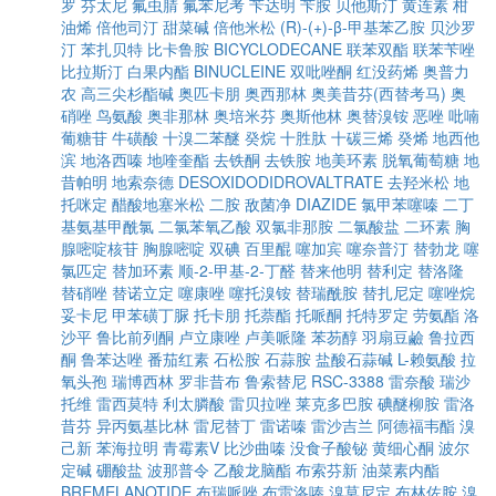
罗
芬太尼
氟虫腈
氟苯尼考
苄达明
苄胺
贝他斯汀
黄连素
柑
油烯
倍他司汀
甜菜碱
倍他米松
(R)-(+)-β-甲基苯乙胺
贝沙罗
汀
苯扎贝特
比卡鲁胺
BICYCLODECANE
联苯双酯
联苯苄唑
比拉斯汀
白果内酯
BINUCLEINE
双吡唑酮
红没药烯
奥普力
农
高三尖杉酯碱
奥匹卡朋
奥西那林
奥美昔芬(西替考马)
奥
硝唑
鸟氨酸
奥非那林
奥培米芬
奥斯他林
奥替溴铵
恶唑
吡喃
葡糖苷
牛磺酸
十溴二苯醚
癸烷
十胜肽
十碳三烯
癸烯
地西他
滨
地洛西嗪
地喹奎酯
去铁酮
去铁胺
地美环素
脱氧葡萄糖
地
昔帕明
地索奈德
DESOXIDODIDROVALTRATE
去羟米松
地
托咪定
醋酸地塞米松
二胺
敌菌净
DIAZIDE
氯甲苯噻嗪
二丁
基氨基甲酰氯
二氯苯氧乙酸
双氯非那胺
二氯酸盐
二环素
胸
腺嘧啶核苷
胸腺嘧啶
双碘
百里醌
噻加宾
噻奈普汀
替勃龙
噻
氯匹定
替加环素
顺-2-甲基-2-丁醛
替来他明
替利定
替洛隆
替硝唑
替诺立定
噻康唑
噻托溴铵
替瑞酰胺
替扎尼定
噻唑烷
妥卡尼
甲苯磺丁脲
托卡朋
托萘酯
托哌酮
托特罗定
劳氨酯
洛
沙平
鲁比前列酮
卢立康唑
卢美哌隆
苯芴醇
羽扇豆鹼
鲁拉西
酮
鲁苯达唑
番茄红素
石松胺
石蒜胺
盐酸石蒜碱
L-赖氨酸
拉
氧头孢
瑞博西林
罗非昔布
鲁索替尼
RSC-3388
雷奈酸
瑞沙
托维
雷西莫特
利太膦酸
雷贝拉唑
莱克多巴胺
碘醚柳胺
雷洛
昔芬
异丙氨基比林
雷尼替丁
雷诺嗪
雷沙吉兰
阿德福韦酯
溴
己新
苯海拉明
青霉素V
比沙曲嗪
没食子酸铋
黄细心酮
波尔
定碱
硼酸盐
波那普令
乙酸龙脑酯
布索芬新
油菜素内酯
BREMELANOTIDE
布瑞哌唑
布雷洛嗪
溴莫尼定
布林佐胺
溴