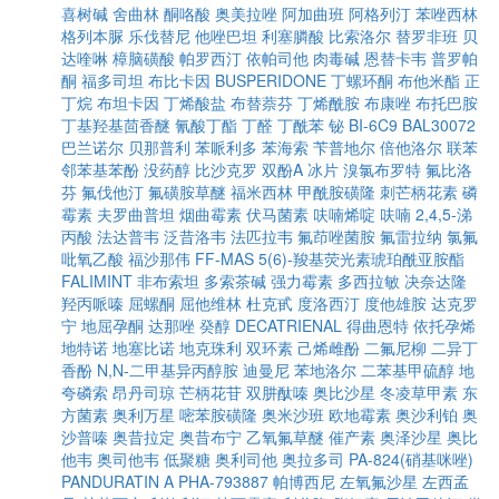
喜树碱
舍曲林
酮咯酸
奥美拉唑
阿加曲班
阿格列汀
苯唑西林
格列本脲
乐伐替尼
他唑巴坦
利塞膦酸
比索洛尔
替罗非班
贝
达喹啉
樟脑磺酸
帕罗西汀
依帕司他
肉毒碱
恩替卡韦
普罗帕
酮
福多司坦
布比卡因
BUSPERIDONE
丁螺环酮
布他米酯
正
丁烷
布坦卡因
丁烯酸盐
布替萘芬
丁烯酰胺
布康唑
布托巴胺
丁基羟基茴香醚
氰酸丁酯
丁醛
丁酰苯
铋
BI-6C9
BAL30072
巴兰诺尔
贝那普利
苯哌利多
苯海索
苄普地尔
倍他洛尔
联苯
邻苯基苯酚
没药醇
比沙克罗
双酚A
冰片
溴氯布罗特
氟比洛
芬
氟伐他汀
氟磺胺草醚
福米西林
甲酰胺磺隆
刺芒柄花素
磷
霉素
夫罗曲普坦
烟曲霉素
伏马菌素
呋喃烯啶
呋喃
2,4,5-涕
丙酸
法达普韦
泛昔洛韦
法匹拉韦
氟茚唑菌胺
氟雷拉纳
氯氟
吡氧乙酸
福沙那伟
FF-MAS
5(6)-羧基荧光素琥珀酰亚胺酯
FALIMINT
非布索坦
多索茶碱
强力霉素
多西拉敏
决奈达隆
羟丙哌嗪
屈螺酮
屈他维林
杜克甙
度洛西汀
度他雄胺
达克罗
宁
地屈孕酮
达那唑
癸醇
DECATRIENAL
得曲恩特
依托孕烯
地特诺
地塞比诺
地克珠利
双环素
己烯雌酚
二氟尼柳
二异丁
香酚
N,N-二甲基异丙醇胺
迪曼尼
苯地洛尔
二苯基甲硫醇
地
夸磷索
昂丹司琼
芒柄花苷
双肼酞嗪
奥比沙星
冬凌草甲素
东
方菌素
奥利万星
嘧苯胺磺隆
奥米沙班
欧地霉素
奥沙利铂
奥
沙普嗪
奥昔拉定
奥昔布宁
乙氧氟草醚
催产素
奥泽沙星
奥比
他韦
奥司他韦
低聚糖
奥利司他
奥拉多司
PA-824(硝基咪唑)
PANDURATIN A
PHA-793887
帕博西尼
左氧氟沙星
左西孟