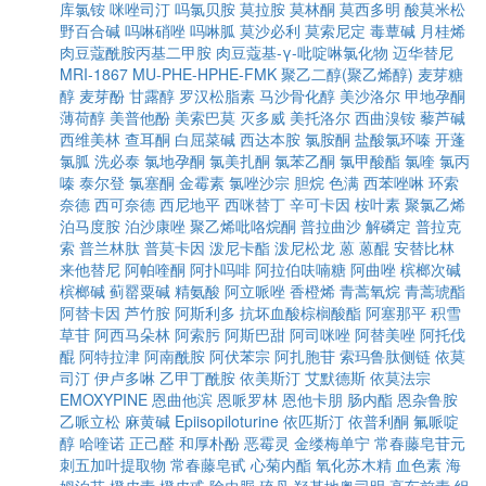
库氯铵
咪唑司汀
吗氯贝胺
莫拉胺
莫林酮
莫西多明
酸莫米松
野百合碱
吗啉硝唑
吗啉胍
莫沙必利
莫索尼定
毒蕈碱
月桂烯
肉豆蔻酰胺丙基二甲胺
肉豆蔻基-γ-吡啶啉氯化物
迈华替尼
MRI-1867
MU-PHE-HPHE-FMK
聚乙二醇(聚乙烯醇)
麦芽糖
醇
麦芽酚
甘露醇
罗汉松脂素
马沙骨化醇
美沙洛尔
甲地孕酮
薄荷醇
美普他酚
美索巴莫
灭多威
美托洛尔
西曲溴铵
藜芦碱
西维美林
查耳酮
白屈菜碱
西达本胺
氯胺酮
盐酸氯环嗪
开蓬
氯胍
洗必泰
氯地孕酮
氯美扎酮
氯苯乙酮
氯甲酸酯
氯喹
氯丙
嗪
泰尔登
氯塞酮
金霉素
氯唑沙宗
胆烷
色满
西苯唑啉
环索
奈德
西可奈德
西尼地平
西咪替丁
辛可卡因
桉叶素
聚氯乙烯
泊马度胺
泊沙康唑
聚乙烯吡咯烷酮
普拉曲沙
解磷定
普拉克
索
普兰林肽
普莫卡因
泼尼卡酯
泼尼松龙
蒽
蒽醌
安替比林
来他替尼
阿帕喹酮
阿扑吗啡
阿拉伯呋喃糖
阿曲唑
槟榔次碱
槟榔碱
蓟罂粟碱
精氨酸
阿立哌唑
香橙烯
青蒿氧烷
青蒿琥酯
阿替卡因
芦竹胺
阿斯利多
抗坏血酸棕榈酸酯
阿塞那平
积雪
草苷
阿西马朵林
阿索肟
阿斯巴甜
阿司咪唑
阿替美唑
阿托伐
醌
阿特拉津
阿南酰胺
阿伏苯宗
阿扎胞苷
索玛鲁肽侧链
依莫
司汀
伊卢多啉
乙甲丁酰胺
依美斯汀
艾默德斯
依莫法宗
EMOXYPINE
恩曲他滨
恩哌罗林
恩他卡朋
肠内酯
恩杂鲁胺
乙哌立松
麻黄碱
Epiisopiloturine
依匹斯汀
依普利酮
氟哌啶
醇
哈喹诺
正己醛
和厚朴酚
恶霉灵
金缕梅单宁
常春藤皂苷元
刺五加叶提取物
常春藤皂甙
心菊内酯
氧化苏木精
血色素
海