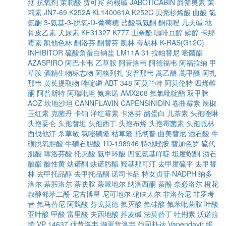
烟
抗氧剂
茉莉酸
贾可宾
药根碱
JABOTICABIN
爵筛奥素
茉
莉素
JN7-69
K252A
KL140061A
K252C
贝壳杉烯酸
曲酸
氯
氨酮
3-氨基-3-脱氧-D-葡萄糖
盐酸氯氨酮
酮康唑
几夫碱
地
骨皮乙素
犬尿素
KF31327
K777
山奈酚
咖啡豆醇
鲸醇
卡那
霉素
凯他色林
酮洛芬
酮替芬
凯林
夸胡林
K-RAS(G12C)
INHIBITOR
硫酸角蛋白钠盐
LM11A 31
拉帕替尼
嘧菌酯
AZASPIRO
阿巴卡韦
乙草胺
阿昔洛韦
阿德福韦
阿福拉纳
甲
草胺
酒精生物标志物
阿格列扎
安普那韦
蒿乙醚
蒿甲醚
阿扎
那韦
黄芪提取物
唑啶磷
ABT-348
阿莫兰特
阿莫伦特
四烯雌
酮
阿普斯特
阿瑞吡坦
氨来诺
AMX208
氟氯吡啶酯
双甲脒
AOZ
坎地沙坦
CANNFLAVIN
CAPENSINIDIN
卷曲霉素
辣椒
玉红素
克菌丹
卡铂
洋红霉素
卡洛芬
酪蛋白
儿茶素
头孢唑啉
头孢妥仑
头孢替坦
头孢西丁
头孢布烯
头孢霉菌素
头孢哌林
西伐他汀
杀草敏
氯嘧磺隆
枯草隆
托彻普
曲美替尼
酒石酸
牛
磺脱氧胆酸
牛磺石胆酸
TD-198946
特地唑胺
替加色罗
硫代
肌酸
噻洛芬酸
托灭酸
氨甲环酸
四氢氨基吖啶
坦度螺酮
酒石
酸酯
酸性黄
炔诺酮
炔诺肟酯
羟基那可汀
去甲度硫平
去甲替
林
去甲托品醇
去甲托品酮
诺司卡品
特女贞苷
NADPH
纳多
洛尔
萘肟洛尔
萘呋胺
萘哌地尔
纳洛西酮
萘酚
奈必洛尔
橙花
叔醇邻苯二酚
尼古博星
尼可地尔
硝呋太尔
非洛替尼
非罗考
昔
氟马替尼
阿魏酸
芬戈莫德
氟灭酸
氟硅酸
氟苯吡菌胺
叶酸
亚叶酸
甲酸
富里酸
夫西地酸
荞麦碱
法莫替丁
牡荆素
沃诺拉
赞
VP 14637
伐昔洛韦
缬更昔洛韦
伐司扑达
Vapendavir
维