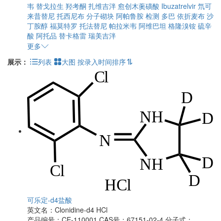
韦
替戈拉生
羟考酮
扎维吉泮
愈创木薁磺酸
Ibuzatrelvir
氘可
来昔替尼
托西尼布
分子砌块
阿帕鲁胺
检测
多巴
依折麦布
沙
丁胺醇
福莫特罗
托法替尼
帕拉米韦
阿维巴坦
格隆溴铵
硫辛
酸
阿托品
替卡格雷
瑞美吉泮
更多
展示：
列表
大图
按录入时间排序
可乐定-d4盐酸
英文名：
Clonidine-d4 HCl
产品编号：CE-110001
CAS号：67151-02-4
分子式：