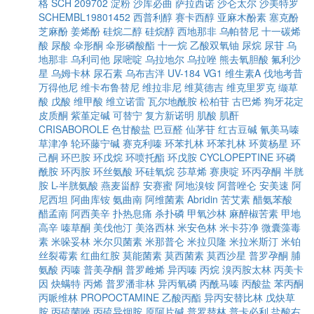
格
SCH 209702
淀粉
沙库必曲
萨拉西诺
沙仑太尔
沙美特罗
SCHEMBL19801452
西普利醇
赛卡西醇
亚麻木酚素
塞克酚
芝麻酚
姜烯酚
硅烷二醇
硅烷醇
西地那非
乌帕替尼
十一碳烯
酸
尿酸
伞形酮
伞形磷酸酯
十一烷
乙酸双氧铀
尿烷
尿苷
乌
地那非
乌利司他
尿嘧啶
乌拉地尔
乌拉唑
熊去氧胆酸
氟利沙
星
乌姆卡林
尿石素
乌布吉泮
UV-184
VG1
维生素A
伐地考昔
万得他尼
维卡布鲁替尼
维拉非尼
维莫德吉
维克里罗克
缬草
酸
戊酸
维甲酸
维立诺雷
瓦尔地酰胺
松柏苷
古巴烯
狗牙花定
皮质酮
紫堇定碱
可替宁
复方新诺明
肌酸
肌酐
CRISABOROLE
色甘酸盐
巴豆醛
仙茅苷
红古豆碱
氰美马嗪
草津净
轮环藤宁碱
赛克利嗪
环苯扎林
环苯扎林
环黄杨星
环
己酮
环巴胺
环戊烷
环喷托酯
环戊胺
CYCLOPEPTINE
环磷
酰胺
环丙胺
环丝氨酸
环硅氧烷
莎草烯
赛庚啶
环丙孕酮
半胱
胺
L-半胱氨酸
燕麦甾醇
安赛蜜
阿地溴铵
阿普唑仑
安美速
阿
尼西坦
阿曲库铵
氨曲南
阿维菌素
Abridin
苦艾素
醋氨苯酸
醋孟南
阿西美辛
扑热息痛
杀扑磷
甲氧沙林
麻醉椒苦素
甲地
高辛
嗪草酮
美伐他汀
美洛西林
米安色林
米卡芬净
微囊藻毒
素
米哚妥林
米尔贝菌素
米那普仑
米拉贝隆
米拉米斯汀
米铂
丝裂霉素
红曲红胺
莫能菌素
莫西菌素
莫西沙星
普罗孕酮
脯
氨酸
丙嗪
普美孕酮
普罗雌烯
异丙嗪
丙烷
溴丙胺太林
丙美卡
因
炔螨特
丙烯
普罗潘非林
异丙氧磷
丙酰马嗪
丙酸盐
苯丙酮
丙哌维林
PROPOCTAMINE
乙酸丙酯
异丙安替比林
戊炔草
胺
丙硫菌唑
丙硫异烟胺
原阿片碱
普罗替林
普卡必利
盐酸右