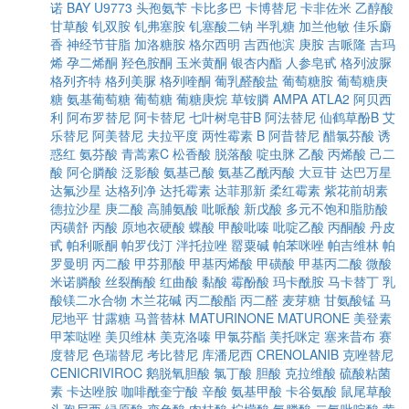
诺
BAY U9773
头孢氨苄
卡比多巴
卡博替尼
卡非佐米
乙醇酸
甘草酸
钆双胺
钆弗塞胺
钆塞酸二钠
半乳糖
加兰他敏
佳乐麝
香
神经节苷脂
加洛糖胺
格尔西明
吉西他滨
庚胺
吉哌隆
吉玛
烯
孕二烯酮
羟色胺酮
玉米黄酮
银杏内酯
人参皂甙
格列波脲
格列齐特
格列美脲
格列喹酮
葡乳醛酸盐
葡萄糖胺
葡萄糖庚
糖
氨基葡萄糖
葡萄糖
葡糖庚烷
草铵膦
AMPA
ATLA2
阿贝西
利
阿布罗替尼
阿卡替尼
七叶树皂苷B
阿法替尼
仙鹤草酚B
艾
乐替尼
阿美替尼
夫拉平度
两性霉素 B
阿昔替尼
醋氯芬酸
诱
惑红
氨芬酸
青蒿素C
松香酸
脱落酸
啶虫脒
乙酸
丙烯酸
己二
酸
阿仑膦酸
泛影酸
氨基己酸
氨基乙酰丙酸
大豆苷
达巴万星
达氟沙星
达格列净
达托霉素
达菲那新
柔红霉素
紫花前胡素
德拉沙星
庚二酸
高脯氨酸
吡哌酸
新戊酸
多元不饱和脂肪酸
丙磺舒
丙酸
原地衣硬酸
蝶酸
甲酸吡嗪
吡啶乙酸
丙酮酸
丹皮
甙
帕利哌酮
帕罗伐汀
泮托拉唑
罂粟碱
帕苯咪唑
帕吉维林
帕
罗曼明
丙二酸
甲芬那酸
甲基丙烯酸
甲磺酸
甲基丙二酸
微酸
米诺膦酸
丝裂酶酸
红曲酸
黏酸
霉酚酸
玛卡酰胺
马卡替丁
乳
酸镁二水合物
木兰花碱
丙二酸酯
丙二醛
麦芽糖
甘氨酸锰
马
尼地平
甘露糖
马普替林
MATURINONE
MATURONE
美登素
甲苯哒唑
美贝维林
美克洛嗪
甲氯芬酯
美托咪定
塞来昔布
赛
度替尼
色瑞替尼
考比替尼
库潘尼西
CRENOLANIB
克唑替尼
CENICRIVIROC
鹅脱氧胆酸
氯丁酸
胆酸
克拉维酸
硫酸粘菌
素
卡达唑胺
咖啡酰奎宁酸
辛酸
氨基甲酸
卡谷氨酸
鼠尾草酸