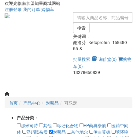
欢迎光临南京望知星商城网站
注册
登录
我的订单
购物车
搜索
关键词：
酮洛芬 Ketoprofen 159490-
55-8
批量搜索
询价篮(
0
)
购物
车(
0
)
13276650839
Toggle
navigati
首页
产品中心
对照品
可乐定
产品分类：
那米司特
其他
标记化合物
EP药典杂质
医药中间
体
亚硝胺杂质
对照品
奈他地尔
伊曲莫德
苯环喹