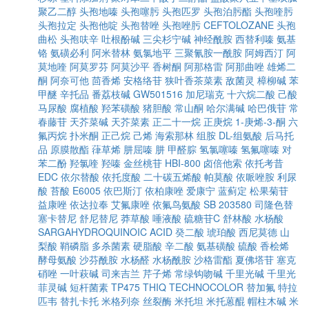
聚乙二醇
头孢地嗪
头孢噻肟
头孢匹罗
头孢泊肟酯
头孢喹肟
头孢拉定
头孢他啶
头孢替唑
头孢唑肟
CEFTOLOZANE
头孢
曲松
头孢呋辛
吐根酚碱
三尖杉宁碱
神经酰胺
西替利嗪
氨基
铬
氨磺必利
阿米替林
氨氯地平
三聚氰胺一酰胺
阿姆西汀
阿
莫地喹
阿莫罗芬
阿莫沙平
香树酮
阿那格雷
阿那曲唑
雄烯二
酮
阿奈可他
茴香烯
安格络苷
狭叶香茶菜素
敌菌灵
樟柳碱
苯
甲醚
辛托品
番荔枝碱
GW501516
加尼瑞克
十六烷二酸
己酸
马尿酸
腐植酸
羟苯磺酸
猪胆酸
常山酮
哈尔满碱
哈巴俄苷
常
春藤苷
天芥菜碱
天芥菜素
正二十一烷
正庚烷
1-庚烯-3-酮
六
氟丙烷
扑米酮
正己烷
己烯
海索那林
组胺
DL-组氨酸
后马托
品
原膜散酯
葎草烯
肼屈嗪
肼
甲醛腙
氢氯噻嗪
氢氟噻嗪
对
苯二酚
羟氯喹
羟嗪
金丝桃苷
HBI-800
卤倍他索
依托考昔
EDC
依尔替酸
依托度酸
二十碳五烯酸
帕莫酸
依哌唑胺
利尿
酸
苔酸
E6005
依巴斯汀
依柏康唑
爱康宁
蓝蓟定
松果菊苷
益康唑
依达拉奉
艾氟康唑
依氟鸟氨酸
SB 203580
司隆色替
塞卡替尼
舒尼替尼
莽草酸
唾液酸
硫糖苷C
舒林酸
水杨酸
SARGAHYDROQUINOIC ACID
癸二酸
琥珀酸
西尼莫德
山
梨酸
鞘磷脂
多杀菌素
硬脂酸
辛二酸
氨基磺酸
硫酸
香桧烯
酵母氨酸
沙芬酰胺
水杨醛
水杨酰胺
沙格雷酯
夏佛塔苷
塞克
硝唑
一叶萩碱
司来吉兰
芹子烯
常绿钩吻碱
千里光碱
千里光
菲灵碱
短杆菌素
TP475
THIQ
TECHNOCOLOR
替加氟
特拉
匹韦
替扎卡托
米格列奈
丝裂酶
米托坦
米托蒽醌
帽柱木碱
米