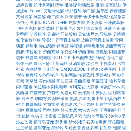
旋麻黄素
长叶薄荷酮
嘌呤
吡咯脲
吡嗪酰胺
吡嗪
艾塞那肽
伊
屈泼帕
Egonol
艾地骨化醇
依那普利
肠二醇
圣草酚
赤藓糖醇
艾司洛尔
雌甾醇
雌二醇
吲哌胺
肌苷
全缘干里光碱
促黑激素
杀虫剂
碘苄胍
IONYLIDENE
碘普罗胺
异泛影酸
三唑酰草胺
伊匹达克林
依普黄酮
异菌脲
光引发剂
德鸢尾素
马蔺子素
铁
聚甲醛
艾沙康唑
异康唑
异氰酸酯
异氟泼尼龙
异氟醚
异吲哚
氯化氮氨菲啶
异美汀
异丙肾上腺素
盐酸异丙肾上腺素
异丙
碘胺
异喹啉
异山梨醇
异硫蓝
异噻唑
异噻唑啉酮
盐酸苯氧丙
酚胺
伊拉地平
伊曲茶碱
依托必利
伊曲康唑
胱氨酸
阿糖胞苷
胞苷
野靛碱
胞嘧啶
COTI-219
卡巴他赛
蟹甲草酚
骨化二醇
钙铂三醇
骨化三醇
油菜甾醇
菜油甾醇
坎沙曲
卡托普利
卡前
列素
克伦特罗
卡利普多
CARQUEJOL
卡替洛尔
香芹酚
卡维
地洛
葛缕醇
头孢羟氨苄
头孢丙烯
多聚乙酰
阿维A酸
阿克拉
霉素
苯草醚
黄肉楠碱
阿法西芬
黄曲霉素
阿福豆苷
仙鹤草素
丙甲菌素
阿拉瑞林
阿呋唑嗪
阿利克仑
大蒜素
阿索萨米林
阿
莫曲坦
芦荟苦素
芦荟甙
阿洛司琼
爱维莫潘
安贝生坦
唑嘧菌
胺
莠灭净
烟碱霉素
酰嘧磺隆
氨氟沙星
阿米卡星
阿莫西林
甜
橙油
骨甾烷醇
索布雷罗
索他洛尔
芦丁烯醇
斯皮兰特霍尔
豆
甾醇
豆甾烷醇
司替戊醇
舒芬太尼
六氢大麻酚
丁香脂醇
舒巴
坦
糖精
水杨苷
盐霉素
三裂鼠尾草素
盐酸沙丙蝶呤
沙拉沙星
沙立佐坦
菝葜皂苷元
蒜头素
沙格列汀
石房蛤毒素
塞拉菌素
生度米星
番泻苷元
墨蝶蛉
5-羟色胺
西洛多辛
瓦伦斯
缬胺
缬