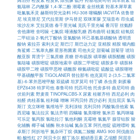
姆泊芬
橙皮素
橙皮甙
除虫脲
硫丹
羟基地奥司明
高车前素
组
氨瑞林
乙内酰脲
1,4-苯二酚
潮霉素
金丝桃素
羟基木犀草素
吡氟氯禾灵
赫斯特荧光染料
HU-308
噻螨酮
IACVITA
依鲁替
尼
埃克替尼
艾代拉里斯
伊马替尼
双咪苯脲
艾瑞昔布
茚虫威
埃沙左米
艾拉莫德
春千里光碱
克氏千里光碱
番泻苷
丝氨醇
舍他康唑
舍吲哚
七氟烷
唾液酸乳糖
西布曲明
硅氮烷
硅氧烷
二甲硅油
2-氧代丁酸钠
亚氯酸钠
环己基氨基磺酸钠
透明质
酸钠
索拉芬
索利夫定
斯巴汀
斯巴达力定
亚精胺
精胺
螺内酯
角鲨烯
二氢睾丸酮
星形孢菌素
司他夫定
甜菊碱
甜菊苷
琥珀
酰亚胺
胃溃宁
三氯蔗糖
蔗糖
舒布硫胺
磺草酮
磺胺醋酰
磺胺
氯哒嗪
磺胺嘧啶
磺胺地索辛
磺胺二甲嘧啶
磺胺多辛
磺胺林
磺胺甲二唑
磺胺甲恶唑
磺酰胺
柳氮磺吡啶
硫酸盐
磺胺噻唑
甲基磺酰甲胺
TIGOLANER
替拉那韦
他克莫司
2-(3,5-二氯苯
基)-6-苯并恶唑甲酸
双硫磷
坦罗莫司
特丁磷
杀虫畏
刺蒺藜
EPZ6438
特罗司他
泰鲁司特
托匹司他
托舍多特
曲尼司特
曲
伏前列素
野麦畏
TINOPALCBS-X
尿素
桂哌齐特
西尼必利
肉
桂醛
肉桂基氯
桂利嗪
噌啉
环丙贝特
西沙必利
克拉屈滨
氯马
斯汀
克立咪唑
氯维地平
克利溴铵
克利贝特
丙酸氯倍他索
氯
西尼嗪
氯法拉滨
氯法齐明
四螨嗪
氯美噻唑
氯米芬
氯丙咪嗪
可乐定
氯丙胺
氯吡拉汀
氯他利酮
克霉唑
氯氮平
腺苷钴胺
羧
化辅酶
椰子碱
辅酶
秋水仙碱
氮杂五苯
阿扎他啶
硫唑嘌呤
氮
卓斯汀
阿折地平
氮杂环丁烷
偶氮二羧酸
AMG 900
阿伐曲泊
帕
酸性红 27
阿贝卡尔
醋丁洛尔
醋硝香豆素
乙缩醛
阿屈非