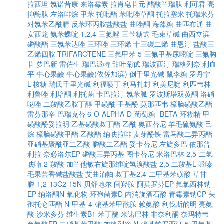
拉西坦
氯诺昔康
来洛霉素
拉肖皂苷元
醋酸兰瑞肽
利可君
亮
抑酶肽
左洛啡烷
甲苯
托吡酯
苯吡唑草酮
托拉塞米
托瑞米芬
对氯苯乙酰腈
反苯环丙胺盐酸盐
曲唑酮
海藻糖
曲匹布通
曲
安西龙
氨苯蝶啶
1,2,4-三氮唑
三苄糖甙
毛束草碱
曲西立滨
磷酸酯
三氯苯达唑
三环唑
三环烯
十三碳二烯
曲恩汀
盐酸三
乙烯四胺
TRIFAROTENE
三氟甲苯
5-三氟甲基尿嘧啶
三氟胸
苷
萝巴新
雷佐生
瑞巴派特
甜叶菊甙
瑞波西汀
瑞格列奈
利血
平
牛心果鹼
牛心果鹼(依佐加滨)
倒千里光碱
鼠李糖
罗丹宁
L-核糖
瑞氏千里光碱
利福喷丁
利马扎封
利美尼啶
利匹韦林
利鲁唑
利培酮
利托菌
卡巴拉汀
氯苯胍
罗波斯塔双黄酮
洛硝
哒唑
二羧酸乙胺丁醇
甲磺酰
壬基酚
莫那匹韦
樟脑磺酸乙酯
雷芬那辛
巴瑞克替
6-O-ALPHA-D-葡萄糖- BETA-环糊精
甲
磺酸酚妥拉明
乙基磺酸叔丁酯
乙酰
奥西替尼
羊毛硫氨酸
己
烷
樟脑磺酸甲酯
乙酸酯
纳呋拉啡
麦芽酚铁
富马酸二异丙酯
亚硝基聚酰亚二乙酸
膦酸二乙酯
妥卡替尼
左旋多巴
依那普
利拉
奈必洛尔EP
磷酸三异丙基
图卡替尼
米洛巴林
2,5-二氢
呋喃-2-羧酸
加兰他敏右旋那维啶氢溴酸盐
2,5 二羧基L 哌嗪
毛果芸香碱盐酸盐
艾曲泊帕
叔丁基2,4-二甲基苯磺酸
草甘
膦-1,2-13C2-15N
贝舒地尔
间羟胺
阿莫罗芬EP
氟氯西林钠
EP
纳洛酮N-氧化物
环孢菌素D
内消旋酒石酸
青霉素钠CP
头
孢托仑匹酯
N-甲基-4-硝基苯甲酰胺
赖氨酸
利伐斯的明
亮氨
酸
沙米多芬
维生素B1
苯丁醚
米诺巴林
非奈利酮
奈玛特韦