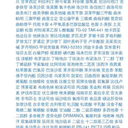
旦
甘草西定
利拉利汀
林可霉素
利谷隆
脂氧素
尼泊司他汀
党
参炔苷
洛美沙星
洛莫菌
氯卡色林
洛沙坦
洛伐他汀
曲洛司坦
曲美布汀
曲美孕酮
曲美他嗪
曲美苄胺
原苯甲酸三甲酯
曲米
帕明
三聚甲醛
曲普立定
雷公藤甲素
三蝶烯
曲格列酮
莨菪烷
曲帕替平
托吡卡胺
4-甲氧基多巴胺盐酸盐
色胺
2-庚胺
土克
甾酮
松脂
对羟基苯乙胺
L-酪氨酸
TG-02
TAK-441
他卡西妥
他达拉非
他林洛尔
替比培南酯
罗匹尼罗
罗哌卡因
罗格列酮
罗替戈汀
罗通定
罗沙替丁
甜叶悬钩子苷
卢非酰胺
吴茱萸次
碱
罗丹明6G
甲状旁腺素
RWJ-52353
消旋卡多曲
雷米普利
瑞芬太尼
白藜芦醇
视黄醇
碘代酚
瑞来巴坦
罗库溴胺
溴米索
伐
溴哌醇
布罗波尔
丁咯地尔
丁呋洛尔
布诺洛尔
丁二醇
丁醇
丁烯硫醇
苄索氯铵
比阿培南
双孢唑类二恶英
溴西泮
燕茜素
枯草菌素
巴氯芬
巴洛沙星
苯并双环酮
苯并呋喃
安息香
苯醌
佛手苷内酯
贝西沙星
乌苯美司
甜菜红
贝曲西班
氟吡草酮
丙
烯菊酯
生物蝶呤
生物素
比哌立登
双降生物素
双氟脲
比伐卢
定
博莱霉素
布南色林
帕洛诺司琼
丙戊酸
美金刚
樟脑
贝前列
素
伊伐布雷定
伏立康唑
唑来膦酸
瑞格菲尼
索拉非尼
雷夫康
唑
非韦匹仑
非达司他
福沙吡坦
氟维司群
食品黄
磺达肝癸钠
加替沙星
吉非替尼
吉列替尼
钆贝酸
钆喷酸
半乳酸
没食子酸
葡糖二酸
葡糖酸
谷氨酸
甘油酸
二酚
二硫苏糖醇
多西他赛
十
二烷醇
多奈哌齐
度骨化醇
DRIMANOL
氟哌利多
地喹啉
地西
泮
双氯磺草胺
鼠得克
地尔硫卓
二硫仑
十二烷基三乙铵
多瑞
培南
多沙普仑
达比加群
帕唑帕尼
PB-141
PICTILISIB
帕马