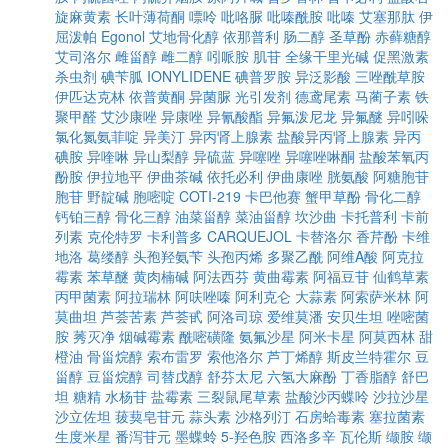
旋麻黄素
长叶薄荷酮
嘌呤
吡咯脲
吡嗪酰胺
吡嗪
艾塞那肽
伊
屈泼帕
Egonol
艾地骨化醇
依那普利
肠二醇
圣草酚
赤藓糖醇
艾司洛尔
雌甾醇
雌二醇
吲哌胺
肌苷
全缘干里光碱
促黑激素
杀虫剂
碘苄胍
IONYLIDENE
碘普罗胺
异泛影酸
三唑酰草胺
伊匹达克林
依普黄酮
异菌脲
光引发剂
德鸢尾素
马蔺子素
铁
聚甲醛
艾沙康唑
异康唑
异氰酸酯
异氟泼尼龙
异氟醚
异吲哚
氯化氮氨菲啶
异美汀
异丙肾上腺素
盐酸异丙肾上腺素
异丙
碘胺
异喹啉
异山梨醇
异硫蓝
异噻唑
异噻唑啉酮
盐酸苯氧丙
酚胺
伊拉地平
伊曲茶碱
依托必利
伊曲康唑
胱氨酸
阿糖胞苷
胞苷
野靛碱
胞嘧啶
COTI-219
卡巴他赛
蟹甲草酚
骨化二醇
钙铂三醇
骨化三醇
油菜甾醇
菜油甾醇
坎沙曲
卡托普利
卡前
列素
克伦特罗
卡利普多
CARQUEJOL
卡替洛尔
香芹酚
卡维
地洛
葛缕醇
头孢羟氨苄
头孢丙烯
多聚乙酰
阿维A酸
阿克拉
霉素
苯草醚
黄肉楠碱
阿法西芬
黄曲霉素
阿福豆苷
仙鹤草素
丙甲菌素
阿拉瑞林
阿呋唑嗪
阿利克仑
大蒜素
阿索萨米林
阿
莫曲坦
芦荟苦素
芦荟甙
阿洛司琼
爱维莫潘
安贝生坦
唑嘧菌
胺
莠灭净
烟碱霉素
酰嘧磺隆
氨氟沙星
阿米卡星
阿莫西林
甜
橙油
骨甾烷醇
索布雷罗
索他洛尔
芦丁烯醇
斯皮兰特霍尔
豆
甾醇
豆甾烷醇
司替戊醇
舒芬太尼
六氢大麻酚
丁香脂醇
舒巴
坦
糖精
水杨苷
盐霉素
三裂鼠尾草素
盐酸沙丙蝶呤
沙拉沙星
沙立佐坦
菝葜皂苷元
蒜头素
沙格列汀
石房蛤毒素
塞拉菌素
生度米星
番泻苷元
墨蝶蛉
5-羟色胺
西洛多辛
瓦伦斯
缬胺
缬