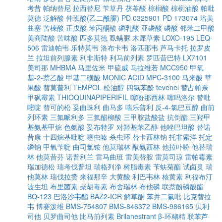
考昔
帕纳替尼
拉西替尼
苄草丹
茯苓酸
棕榈酸
棕榈油酸
帕吡
莫德
泛解酸
仲班酸(乙二酰脲)
PD 0325901
PD 173074
培美
曲塞
苦楝酸
正戊酸
苯丙酮酸
磷乳酸
亚磷酸
磷酸
邻苯二甲酸
美商陆酸
苦味酸
匹多莫德
虱螨脲
木犀草素
LOXO-195
LEQ-
506
雷迪帕韦
乐特莫韦
洛布卡韦
洛匹那韦
芦马卡托
拉罗皮
兰
拉坦前列腺素
利非斯特
利马前列素
罗匹昔巴特
LX7101
美司那
MHBMA
马里佐米
甲硫威
马拉维若
MCC950
甲氧
基-2-萘乙酸
甲基二磺酸
MONIC ACID
MPC-3100
马来酸
苹
果酸
替莫普利
TEMPOL
松油醇
四氯苯酚
tevenel
替占帕奈
甲砜霉素
THIOQUINAPIPERIFIL
噻吩那西林
噻吗洛尔
替吡
嘧啶
替可的松
妥曲珠利
曲马多
喘乐普利
反-4-氯巴豆醇
曲前
列环素
三氟哌利多
三氟醋柳酸
三甲胺盐酸盐
抗倒酯
三羟甲
基氨基甲烷
色氨酸
妥布特罗
对羟基苯乙醇
他唑巴坦酸
替诺
昔康
十四烷基吡啶
噻虫嗪
杀虫环
替卡西林钠
托非索洋
托定
磷钠
甲氧苄啶
曲司氯铵
他莫瑞林
酞氨西林
他拉卟吩
他替瑞
林
他莫昔芬
诺普利兰
雷马曲班
雷美替胺
雷莫司琼
雷帕霉素
瑞加德松
瑞考伐普坦
瑞格列净
树脂毒素
苄蚨菊酯
试卤灵
瑞
他莫林
瑞伐拉赞
来福那辛
大黄酸
利巴韦林
核黄素
利福布汀
波生坦
布里菌素
柴胡毒素
布舍瑞林
布他磷
联萘酚磷酸酯
BQ-123
巴洛沙韦酯
BAZ2-ICR
解草酮
苯并二氟吡
比克替拉
韦
博赛泼维
BMS-754807
BMS-846372
BMS-986165
贝利
司他
贝罗曲司他
比马前列素
Brilanestrant
β-环糊精
联苯芦