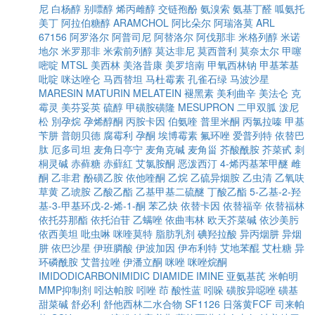
尼
白杨醇
别嘌醇
烯丙雌醇
交链孢酚
氨溴索
氨基丁醛
呱氨托
美丁
阿拉伯糖醇
ARAMCHOL
阿比朵尔
阿瑞洛莫
ARL
67156
阿罗洛尔
阿普司尼
阿替洛尔
阿伐那非
米格列醇
米诺
地尔
米罗那非
米索前列醇
莫达非尼
莫西普利
莫奈太尔
甲噻
嘧啶
MTSL
美西林
美洛昔康
美罗培南
甲氧西林钠
甲基苯基
吡啶
咪达唑仑
马西替坦
马杜霉素
孔雀石绿
马波沙星
MARESIN
MATURIN
MELATEIN
褪黑素
美利曲辛
美法仑
克
霉灵
美芬妥英
硫醇
甲磺胺磺隆
MESUPRON
二甲双胍
泼尼
松
別孕烷
孕烯醇酮
丙胺卡因
伯氨喹
普里米酮
丙氯拉嗪
甲基
苄肼
普朗贝德
腐霉利
孕酮
埃博霉素
氟环唑
爱普列特
依替巴
肽
厄多司坦
麦角日亭宁
麦角克碱
麦角甾
芥酸酰胺
芥菜甙
刺
桐灵碱
赤藓糖
赤蘚紅
艾氯胺酮
恶泼西汀
4-烯丙基苯甲醚
雌
酮
乙非君
酚磺乙胺
依他喹酮
乙烷
乙硫异烟胺
乙虫清
乙氧呋
草黄
乙琥胺
乙酸乙酯
乙基甲基二硫醚
丁酸乙酯
5-乙基-2-羟
基-3-甲基环戊-2-烯-1-酮
苯乙炔
依替卡因
依替福辛
依替福林
依托芬那酯
依托泊苷
乙螨唑
依曲韦林
欧天芥菜碱
依沙美肟
依西美坦
吡虫啉
咪喹莫特
脂肪乳剂
碘羟拉酸
异丙烟肼
异烟
肼
依巴沙星
伊班膦酸
伊波加因
伊布利特
艾地苯醌
艾杜糖
异
环磷酰胺
艾普拉唑
伊潘立酮
咪唑
咪唑烷酮
IMIDODICARBONIMIDIC DIAMIDE
IMINE
亚氨基芪
米帕明
MMP抑制剂
吲达帕胺
吲唑
茚
酸性蓝
吲哚
磺胺异噁唑
磺基
甜菜碱
舒必利
舒他西林二水合物
SF1126
日落黄FCF
司来帕