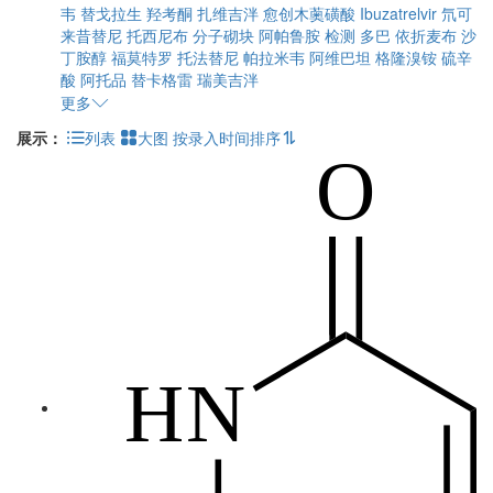
韦
替戈拉生
羟考酮
扎维吉泮
愈创木薁磺酸
Ibuzatrelvir
氘可
来昔替尼
托西尼布
分子砌块
阿帕鲁胺
检测
多巴
依折麦布
沙
丁胺醇
福莫特罗
托法替尼
帕拉米韦
阿维巴坦
格隆溴铵
硫辛
酸
阿托品
替卡格雷
瑞美吉泮
更多
展示：
列表
大图
按录入时间排序