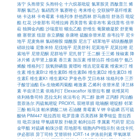
洛宁
头孢替安
头孢特仑
十六烷基吡啶
氯苯胺灵
西酞普兰
烯
草酮
氯巴占
氯硝西泮
氯赛唑仑
考来维仑
交联羧甲基纤维素
钠
卡达林
卡奇霉素
卡格列净
舒他西林
舒马曲坦
舒洛芬
吡啶
酯
红花
沙奎那韦
司维拉姆
西美普韦
索非布韦
索伐普韦
倍半
萜
独脚金内酯
沙瑞度坦
螺虫乙酯
舒维生
葡聚糖凝胶
舒更葡
糖
塞替派
纽甜
奈立膦酸
奈康唑
硫酸奈替米星
奈韦拉平
尼卡
地平
尼麦角林
氯硝柳胺
烟酰胺
尼古丁
硝苯地平
硝呋酚酰肼
硝呋拉嗪
尼鲁米特
尼伐地平
尼美舒利
尼莫地平
尼莫拉唑
尼
索地平
尼替尼酮
尼群地平
尼扎替丁
壬二酮
壬三烯
辣椒素
降
冰片烯
去甲肾上腺素
香兰素
加压素
维替泊芬
维伯格宁
氨己
烯酸
维格列汀
脱氧卵磷脂
黄嘌呤
维吉尼亚霉素
维索米汀
维
生素
维生素B12
维生素B5
维生素B6
维生素D2
维生素D3
维
生素E
维生素K1
维生素K2
尹奎色亭
艾日布林
埃格列净
三芥
子酸甘油酯
Es-生物烯丙菊酯
雌激素
乙烯利
依替米星
泽兰林
素
半齿泽兰素
依格列汀
Elexacaftor
埃替拉韦
醚
依维莫司
依利格鲁司特
恶拉戈利
依法韦仑
丙二醇
敌稗
正丙醇
丙泊酚
普萘洛尔
丙硫氧嘧啶
PROXYL
双唑草腈
吡喃酮
嘧啶醇
邻苯
三酚
帕马溴
帕米膦酸二钠
石油醚
青霉素 V 钾
辛硫磷
匹可硫
酸钠
PIM447
吡拉西坦
吡罗昔康
匹美西林
聚季铵盐
普拉西
坦
吡芬溴铵
甲氧磺草胺
扑蛲灵
帕利泊芬
李属素
芍药苷
尼泊
金甲酯
对硫磷
帕珠沙星
茚地那韦
细胞内PH指示剂
依伐卡托
伊必那班
异丁司特
艾替班特
ICRT-14
伊洛前列素
甲氧咪草