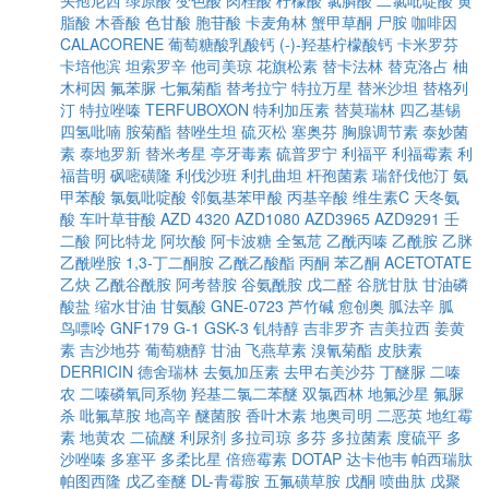
头孢尼西
绿原酸
变色酸
肉桂酸
柠檬酸
氯膦酸
二氯吡啶酸
黄
脂酸
木香酸
色甘酸
胞苷酸
卡麦角林
蟹甲草酮
尸胺
咖啡因
CALACORENE
葡萄糖酸乳酸钙
(-)-羟基柠檬酸钙
卡米罗芬
卡培他滨
坦索罗辛
他司美琼
花旗松素
替卡法林
替克洛占
柚
木柯因
氟苯脲
七氟菊酯
替考拉宁
特拉万星
替米沙坦
替格列
汀
特拉唑嗪
TERFUBOXON
特利加压素
替莫瑞林
四乙基锡
四氢吡喃
胺菊酯
替唑生坦
硫灭松
塞奥芬
胸腺调节素
泰妙菌
素
泰地罗新
替米考星
亭牙毒素
硫普罗宁
利福平
利福霉素
利
福昔明
砜嘧磺隆
利伐沙班
利扎曲坦
杆孢菌素
瑞舒伐他汀
氨
甲苯酸
氯氨吡啶酸
邻氨基苯甲酸
丙基辛酸
维生素C
天冬氨
酸
车叶草苷酸
AZD 4320
AZD1080
AZD3965
AZD9291
壬
二酸
阿比特龙
阿坎酸
阿卡波糖
全氢苊
乙酰丙嗪
乙酰胺
乙脒
乙酰唑胺
1,3-丁二酮胺
乙酰乙酸酯
丙酮
苯乙酮
ACETOTATE
乙炔
乙酰谷酰胺
阿考替胺
谷氨酰胺
戊二醛
谷胱甘肽
甘油磷
酸盐
缩水甘油
甘氨酸
GNE-0723
芦竹碱
愈创奥
胍法辛
胍
鸟嘌呤
GNF179
G-1
GSK-3
钆特醇
吉非罗齐
吉美拉西
姜黄
素
吉沙地芬
葡萄糖醇
甘油
飞燕草素
溴氰菊酯
皮肤素
DERRICIN
德舍瑞林
去氨加压素
去甲右美沙芬
丁醚脲
二嗪
农
二嗪磷氧同系物
羟基二氯二苯醚
双氯西林
地氟沙星
氟脲
杀
吡氟草胺
地高辛
醚菌胺
香叶木素
地奥司明
二恶英
地红霉
素
地黄农
二硫醚
利尿剂
多拉司琼
多芬
多拉菌素
度硫平
多
沙唑嗪
多塞平
多柔比星
倍癌霉素
DOTAP
达卡他韦
帕西瑞肽
帕图西隆
戊乙奎醚
DL-青霉胺
五氟磺草胺
戊酮
喷曲肽
戊聚