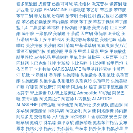
糖多硫酸酯
戊糖苷
己酮可可碱
喷托维林
哌克昔林
紫苏酮
哌
罗匹隆
奋乃静
PHARACINE
非那吡啶
苯乙肼
苯乙胺
苯茚胺
苯茚二酮
非尼拉敏
吩噻嗪
酚苄明
分特拉明
酚妥拉明
乙酸苯
酯
苯乙酰谷氨酰胺
苯丙氨酸
苯胺
苯丁胺
苯基丁氮酮
苯丁酸
盐
1,4-二异腈苯
苯福林
甲羟孕酮
甲氟喹
美夫西特
巨豆三烯
酮
葡甲胺
三聚氰胺
美哌隆
甲萘醌
孟布酮
薄荷酮
哌替啶
美
芬诺酮
甲苯丁胺
甲哌卡因
美吡拉敏马来酸盐
美喹他嗪
巯基
嘌呤
美沙拉敏
美沙酮
松叶菊碱
甲基磺草酮
氰氟虫腙
安乃近
重酒石酸间羟胺
美他沙酮
甲康唑
甲烯土霉素
甲烷
甲磺酸盐
醋甲唑胺
乌洛托品
甲巯咪唑
甲氧普林
辣椒平
卡马西平
卡巴
匹林钙
卡巴克络
咔唑
甘珀酸
卡比马唑
卡比沙明
羧甲司坦
卡
依巴司丁
卡利拉嗪
CARISBAMATE
羧甲基纤维素钠
卡莫司
汀
肌肽
卡罗维林
香芹酮
头孢噻嗪
头孢孟多
头孢硫脒
头孢西
酮
头孢哌酮
头孢卡品
头孢吡肟
头孢克肟
头孢甲肟
头孢美唑
吖啶
吖啶黄
阿伐斯汀
丙烯腈
阿达帕林
腺苷
腺苷甲硫氨酸
阿
地芬宁
肾上腺素
D,L-肾上腺素红
Adrogolide
印枳碱
阿伏巴
唑
安哥司酮
阿戈美拉汀
阿霍烯
L-丙氨酸
ALAPTIDE
ALASKENE
阿苯达唑
阿卡他定
阿氯米松
涕灭威砜
醛固酮
阿
尔孕酮
海藻酸钠
阿利马嗪
阿立必利
阿罗糖
阿洛酮糖
烯丙胺
阿法多龙
交链孢烯
六甲蜜胺
阿尔维林
1-金刚烷胺
安巴腙
胺
唑草酮
氨磷汀
脒氯嗪
氨甲萘醌
醋胺硝唑
氨基苯并托品
妥布
霉素
托格列净
托麦汀
托伐普坦
苦楝素
拓扑替康
托氟沙星
曲