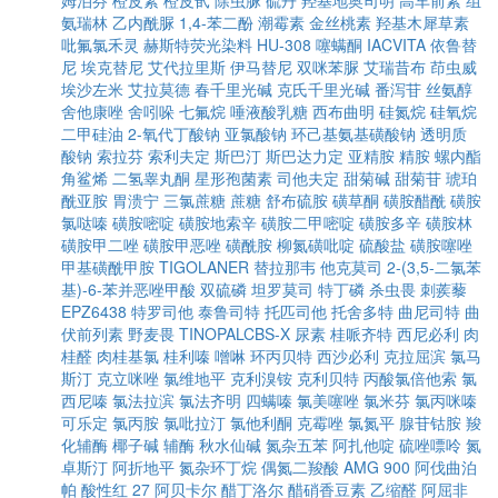
姆泊芬
橙皮素
橙皮甙
除虫脲
硫丹
羟基地奥司明
高车前素
组
氨瑞林
乙内酰脲
1,4-苯二酚
潮霉素
金丝桃素
羟基木犀草素
吡氟氯禾灵
赫斯特荧光染料
HU-308
噻螨酮
IACVITA
依鲁替
尼
埃克替尼
艾代拉里斯
伊马替尼
双咪苯脲
艾瑞昔布
茚虫威
埃沙左米
艾拉莫德
春千里光碱
克氏千里光碱
番泻苷
丝氨醇
舍他康唑
舍吲哚
七氟烷
唾液酸乳糖
西布曲明
硅氮烷
硅氧烷
二甲硅油
2-氧代丁酸钠
亚氯酸钠
环己基氨基磺酸钠
透明质
酸钠
索拉芬
索利夫定
斯巴汀
斯巴达力定
亚精胺
精胺
螺内酯
角鲨烯
二氢睾丸酮
星形孢菌素
司他夫定
甜菊碱
甜菊苷
琥珀
酰亚胺
胃溃宁
三氯蔗糖
蔗糖
舒布硫胺
磺草酮
磺胺醋酰
磺胺
氯哒嗪
磺胺嘧啶
磺胺地索辛
磺胺二甲嘧啶
磺胺多辛
磺胺林
磺胺甲二唑
磺胺甲恶唑
磺酰胺
柳氮磺吡啶
硫酸盐
磺胺噻唑
甲基磺酰甲胺
TIGOLANER
替拉那韦
他克莫司
2-(3,5-二氯苯
基)-6-苯并恶唑甲酸
双硫磷
坦罗莫司
特丁磷
杀虫畏
刺蒺藜
EPZ6438
特罗司他
泰鲁司特
托匹司他
托舍多特
曲尼司特
曲
伏前列素
野麦畏
TINOPALCBS-X
尿素
桂哌齐特
西尼必利
肉
桂醛
肉桂基氯
桂利嗪
噌啉
环丙贝特
西沙必利
克拉屈滨
氯马
斯汀
克立咪唑
氯维地平
克利溴铵
克利贝特
丙酸氯倍他索
氯
西尼嗪
氯法拉滨
氯法齐明
四螨嗪
氯美噻唑
氯米芬
氯丙咪嗪
可乐定
氯丙胺
氯吡拉汀
氯他利酮
克霉唑
氯氮平
腺苷钴胺
羧
化辅酶
椰子碱
辅酶
秋水仙碱
氮杂五苯
阿扎他啶
硫唑嘌呤
氮
卓斯汀
阿折地平
氮杂环丁烷
偶氮二羧酸
AMG 900
阿伐曲泊
帕
酸性红 27
阿贝卡尔
醋丁洛尔
醋硝香豆素
乙缩醛
阿屈非