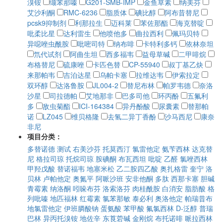
溴铵
缬苯那嗪
G201-SMB-IMP
金鱼草素
纳美芬
艾沙利酮
RMC-6236
脂质体
碘比醇
阿布昔替尼
pcsk9抑制剂
利那拉生
迈科莱
苯佐那酯
海克替啶
吡柔比星
达利雷生
他喷他多
曲拉西利
佩玛贝特
异噁唑虫酰胺
吡嘧司特
纳布啡
卡特利多钙
依林奈坦
氘代试剂
阿曲生坦
西多福韦
益母草碱
二甲啡烷
布格替尼
硫康唑
卡匹色替
CP-55940
叔丁基乙炔
来那帕韦
吉泊达星
乌帕卡塞
拉维达韦
伊索拉定
双环醇
达洛鲁胺
JL004-2
替尼布林
帕罗韦德
奈洛
沙星
司拉德帕
艾地那非
巴多司他
环丙酚
五氟利
多
敌虫菊酯
ICI-164384
异丹酚酸
尿囊素
替那帕
诺
LZ045
维贝格隆
去氢二异丁香酚
沙马西尼
康奈
非尼
项目分类：
多替诺德
测试
右美沙芬
托莫西汀
氯雷他定
氨苄西林
达克替
尼
格拉司琼
托烷司琼
胺碘酮
布瓦西坦
吡啶
乙醛
氯唑西林
甲羟戊酸
替诺福韦
地塞米松
乙二胺四乙酸
奥扎格雷
奎宁
洛
贝林
卢帕他定
奥氮平
阿哌沙班
安非他酮
多肽
西那卡塞
胆碱
青霉素
纳洛酮
吲哚布芬
洛索洛芬
肉桂酰胺
白消安
脂肪酸
格
列吡嗪
地匹福林
红霉素
氯苯那敏
泰必利
奥洛他定
帕瑞昔布
地氯雷他定
伊班膦酸钠
蛋氨酸
苯甲酸
氟氯西林
D-泛醇
普瑞
巴林
异丙托溴铵
地佐辛
东莨菪碱
金刚烷
布托诺啡
哌拉西林