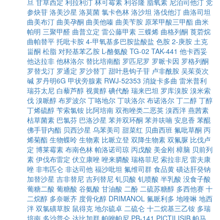
旦
甘草西定
利拉利汀
林可霉素
利谷隆
脂氧素
尼泊司他汀
党
参炔苷
洛美沙星
洛莫菌
氯卡色林
洛沙坦
洛伐他汀
曲洛司坦
曲美布汀
曲美孕酮
曲美他嗪
曲美苄胺
原苯甲酸三甲酯
曲米
帕明
三聚甲醛
曲普立定
雷公藤甲素
三蝶烯
曲格列酮
莨菪烷
曲帕替平
托吡卡胺
4-甲氧基多巴胺盐酸盐
色胺
2-庚胺
土克
甾酮
松脂
对羟基苯乙胺
L-酪氨酸
TG-02
TAK-441
他卡西妥
他达拉非
他林洛尔
替比培南酯
罗匹尼罗
罗哌卡因
罗格列酮
罗替戈汀
罗通定
罗沙替丁
甜叶悬钩子苷
卢非酰胺
吴茱萸次
碱
罗丹明6G
甲状旁腺素
RWJ-52353
消旋卡多曲
雷米普利
瑞芬太尼
白藜芦醇
视黄醇
碘代酚
瑞来巴坦
罗库溴胺
溴米索
伐
溴哌醇
布罗波尔
丁咯地尔
丁呋洛尔
布诺洛尔
丁二醇
丁醇
丁烯硫醇
苄索氯铵
比阿培南
双孢唑类二恶英
溴西泮
燕茜素
枯草菌素
巴氯芬
巴洛沙星
苯并双环酮
苯并呋喃
安息香
苯醌
佛手苷内酯
贝西沙星
乌苯美司
甜菜红
贝曲西班
氟吡草酮
丙
烯菊酯
生物蝶呤
生物素
比哌立登
双降生物素
双氟脲
比伐卢
定
博莱霉素
布南色林
帕洛诺司琼
丙戊酸
美金刚
樟脑
贝前列
素
伊伐布雷定
伏立康唑
唑来膦酸
瑞格菲尼
索拉非尼
雷夫康
唑
非韦匹仑
非达司他
福沙吡坦
氟维司群
食品黄
磺达肝癸钠
加替沙星
吉非替尼
吉列替尼
钆贝酸
钆喷酸
半乳酸
没食子酸
葡糖二酸
葡糖酸
谷氨酸
甘油酸
二酚
二硫苏糖醇
多西他赛
十
二烷醇
多奈哌齐
度骨化醇
DRIMANOL
氟哌利多
地喹啉
地西
泮
双氯磺草胺
鼠得克
地尔硫卓
二硫仑
十二烷基三乙铵
多瑞
培南
多沙普仑
达比加群
帕唑帕尼
PB-141
PICTILISIB
帕马