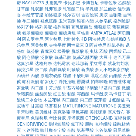
诺
BAY U9773
头孢氨苄
卡比多巴
卡博替尼
卡非佐米
乙醇酸
甘草酸
钆双胺
钆弗塞胺
钆塞酸二钠
半乳糖
加兰他敏
佳乐麝
香
神经节苷脂
加洛糖胺
格尔西明
吉西他滨
庚胺
吉哌隆
吉玛
烯
孕二烯酮
羟色胺酮
玉米黄酮
银杏内酯
人参皂甙
格列波脲
格列齐特
格列美脲
格列喹酮
葡乳醛酸盐
葡萄糖胺
葡萄糖庚
糖
氨基葡萄糖
葡萄糖
葡糖庚烷
草铵膦
AMPA
ATLA2
阿贝西
利
阿布罗替尼
阿卡替尼
七叶树皂苷B
阿法替尼
仙鹤草酚B
艾
乐替尼
阿美替尼
夫拉平度
两性霉素 B
阿昔替尼
醋氯芬酸
诱
惑红
氨芬酸
青蒿素C
松香酸
脱落酸
啶虫脒
乙酸
丙烯酸
己二
酸
阿仑膦酸
泛影酸
氨基己酸
氨基乙酰丙酸
大豆苷
达巴万星
达氟沙星
达格列净
达托霉素
达菲那新
柔红霉素
紫花前胡素
德拉沙星
庚二酸
高脯氨酸
吡哌酸
新戊酸
多元不饱和脂肪酸
丙磺舒
丙酸
原地衣硬酸
蝶酸
甲酸吡嗪
吡啶乙酸
丙酮酸
丹皮
甙
帕利哌酮
帕罗伐汀
泮托拉唑
罂粟碱
帕苯咪唑
帕吉维林
帕
罗曼明
丙二酸
甲芬那酸
甲基丙烯酸
甲磺酸
甲基丙二酸
微酸
米诺膦酸
丝裂酶酸
红曲酸
黏酸
霉酚酸
玛卡酰胺
马卡替丁
乳
酸镁二水合物
木兰花碱
丙二酸酯
丙二醛
麦芽糖
甘氨酸锰
马
尼地平
甘露糖
马普替林
MATURINONE
MATURONE
美登素
甲苯哒唑
美贝维林
美克洛嗪
甲氯芬酯
美托咪定
塞来昔布
赛
度替尼
色瑞替尼
考比替尼
库潘尼西
CRENOLANIB
克唑替尼
CENICRIVIROC
鹅脱氧胆酸
氯丁酸
胆酸
克拉维酸
硫酸粘菌
素
卡达唑胺
咖啡酰奎宁酸
辛酸
氨基甲酸
卡谷氨酸
鼠尾草酸