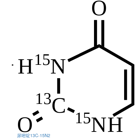
尿嘧啶13C-15N2