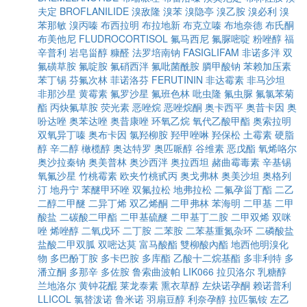
夫定
BROFLANILIDE
溴敌隆
溴苯
溴隐亭
溴乙胺
溴必利
溴
苯那敏
溴丙嗪
布西拉明
布拉地新
布克立嗪
布地奈德
布氏酮
布美他尼
FLUDROCORTISOL
氟马西尼
氟脲嘧啶
粉唑醇
福
辛普利
岩皂甾醇
糠醛
法罗培南钠
FASIGLIFAM
非诺多泮
双
氟磺草胺
氟啶胺
氟硝西泮
氟吡菌酰胺
膦甲酸钠
苯赖加压素
苯丁锡
芬氟次林
菲诺洛芬
FERUTININ
非达霉素
非马沙坦
非那沙星
黄霉素
氟罗沙星
氟班色林
吡虫隆
氟虫脲
氟氯苯菊
酯
丙炔氟草胺
荧光素
恶唑烷
恶唑烷酮
奥卡西平
奥昔卡因
奥
吩达唑
奥苯达唑
奥昔康唑
环氧乙烷
氧代乙酸甲酯
奥索拉明
双氧异丁嗪
奥布卡因
氯羟柳胺
羟甲唑啉
羟保松
土霉素
硬脂
醇
辛二醇
橄榄醇
奥达特罗
奥匹哌醇
谷维素
恶戊酯
氧烯咯尔
奥沙拉秦钠
奥美普林
奥沙西泮
奥拉西坦
赭曲霉毒素
辛基锡
氧氟沙星
竹桃霉素
欧夹竹桃甙丙
奥戈弗林
奥美沙坦
奥格列
汀
地丹宁
苯醚甲环唑
双氟拉松
地弗拉松
二氟孕甾丁酯
二乙
二醇二甲醚
二异丁烯
双乙烯酮
二甲弗林
苯海明
二甲基
二甲
酸盐
二碳酸二甲酯
二甲基硫醚
二甲基丁二胺
二甲双烯
双咪
唑
烯唑醇
二氧戊环
二丁胺
二苯胺
二苯基重氮杂环
二磷酸盐
盐酸二甲双胍
双嘧达莫
富马酸酯
雙柳酸內酯
地西他明溴化
物
多巴酚丁胺
多卡巴胺
多库酯
乙酸十二烷基酯
多非利特
多
潘立酮
多那辛
多佐胺
鲁索曲波帕
LIK066
拉贝洛尔
乳糖醇
兰地洛尔
黄钟花醌
莱龙泰素
熏衣草醇
左炔诺孕酮
赖诺普利
LLICOL
氯替泼诺
鲁米诺
羽扇豆醇
利奈孕醇
拉匹氯铵
左乙