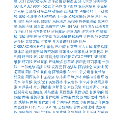
格
SCH 209702
淀粉
沙库必曲
萨拉西诺
沙仑太尔
沙美特罗
SCHEMBL19801452
西普利醇
赛卡西醇
亚麻木酚素
塞克酚
芝麻酚
姜烯酚
硅烷二醇
硅烷醇
西地那非
乌帕替尼
十一碳烯
酸
尿酸
伞形酮
伞形磷酸酯
十一烷
乙酸双氧铀
尿烷
尿苷
乌
地那非
乌利司他
尿嘧啶
乌拉地尔
乌拉唑
熊去氧胆酸
氟利沙
星
乌姆卡林
尿石素
乌布吉泮
UV-184
VG1
维生素A
伐地考昔
万得他尼
维卡布鲁替尼
维拉非尼
维莫德吉
维克里罗克
缬草
酸
戊酸
维甲酸
维立诺雷
瓦尔地酰胺
松柏苷
古巴烯
狗牙花定
皮质酮
紫堇定碱
可替宁
复方新诺明
肌酸
肌酐
CRISABOROLE
色甘酸盐
巴豆醛
仙茅苷
红古豆碱
氰美马嗪
草津净
轮环藤宁碱
赛克利嗪
环苯扎林
环苯扎林
环黄杨星
环
己酮
环巴胺
环戊烷
环喷托酯
环戊胺
CYCLOPEPTINE
环磷
酰胺
环丙胺
环丝氨酸
环硅氧烷
莎草烯
赛庚啶
环丙孕酮
半胱
胺
L-半胱氨酸
燕麦甾醇
安赛蜜
阿地溴铵
阿普唑仑
安美速
阿
尼西坦
阿曲库铵
氨曲南
阿维菌素
Abridin
苦艾素
醋氨苯酸
醋孟南
阿西美辛
扑热息痛
杀扑磷
甲氧沙林
麻醉椒苦素
甲地
高辛
嗪草酮
美伐他汀
美洛西林
米安色林
米卡芬净
微囊藻毒
素
米哚妥林
米尔贝菌素
米那普仑
米拉贝隆
米拉米斯汀
米铂
丝裂霉素
红曲红胺
莫能菌素
莫西菌素
莫西沙星
普罗孕酮
脯
氨酸
丙嗪
普美孕酮
普罗雌烯
异丙嗪
丙烷
溴丙胺太林
丙美卡
因
炔螨特
丙烯
普罗潘非林
异丙氧磷
丙酰马嗪
丙酸盐
苯丙酮
丙哌维林
PROPOCTAMINE
乙酸丙酯
异丙安替比林
戊炔草
胺
丙硫菌唑
丙硫异烟胺
原阿片碱
普罗替林
普卡必利
盐酸右