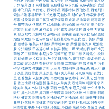
马特罗
肉桂醇
环丙沙星
克仑特罗
赤桐甾醇
氯碘羟喹
氯苯胺
丁醇
氯苯达诺
氯吡格雷
氯羟吡啶
氯前列醇
氯氰碘柳胺
皮质
醇
水飞蓟宾
辛伐他汀
西索米星
西索特林
西他沙星
西他列汀
索拉培隆
索非那新
生长激素
司帕沙星
斯帕森丹
稀霉素
壮观
霉素
螺旋霉素
螺二氯芬
螺甲螨酯
螺旋藻
柄曲霉素
链霉素
苏
丹
磺苄西林
伏氧西汀
伐地那非
维拉帕米
维卡格雷
维兰特罗
维米诺
瓦伯巴坦
液泡蛋白
井冈霉素
缬尼莫林
缬沙坦
万古霉
素
尼达尼布
尼拉帕尼
尼帕芬那
萘甲酸
萘氧丙草胺
新绿原酸
烟酸
氟尼酸
3-哌啶甲酸
硝基戊基吡啶甲基胺
萘丁美酮
萘醌
腙
萘替芬
纳美芬
纳曲酮
萘甲唑啉
萘
萘醌
那格列奈
尼波拉
胺
奈法唑酮
甲基莲心碱
奈拉宾
新植二烯
新斯的明
苯巴比妥
苯酚
乙二醇苯醚
非尼拉朵
间苯三酚
蒎烷二醇
吲哚洛尔
松脂
素
胡椒醛
皮拉格雷
吡布特罗
吡贝地尔
普可那利
聚多卡醇
水
蓼二醛
聚乙烯醇
普拉格雷
吡喹酮
二苯哌丙醇
普罗布考
丙卡
特罗
榄香素
依来曲普坦
大黄素
依帕列净
烯炔菊酯
恩尼汀
依
诺沙星
恩拉霉素
恩诺沙星
表阿夫儿茶精
环氧氯丙烷
表柔比
星
依普菌素
依普罗沙坦
马萘雌酮
氟哌噻吨
伊布莫仑
淫羊藿
苷
依达比星
咪达那新
梨果仙人掌黄质
吲地司琼
吲哚菁绿
吲
哚美辛
英加韦林
胰岛素
菊粉
伊格列净
厄贝沙坦
伊立替康
铁
靛红
异七叶皂苷
异丙隆
伊维菌素
咪唑乙烟酸
长川霉素
阿司
匹林
虾青素
阿塔鲁伦
阿托伐他汀
阿托西班
桃叶珊瑚苷
阿维
曲坦
阿伏帕星
印楝素
唑啶草酮
阿扎莫林
阿扎司琼
阿齐沙坦
阿奇霉素
甲酚
环阿屯醇
环氯胍
环戊醇
嘧菌环胺
多菌灵
头孢