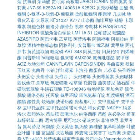
烟
抗氧剂
茉莉酸
贾可宾
药根碱
JABOTICABIN
爵筛奥素
茉
莉素
JN7-69
K252A
KL140061A
K252C
贝壳杉烯酸
曲酸
氯
氨酮
3-氨基-3-脱氧-D-葡萄糖
盐酸氯氨酮
酮康唑
几夫碱
地
骨皮乙素
犬尿素
KF31327
K777
山奈酚
咖啡豆醇
鲸醇
卡那
霉素
凯他色林
酮洛芬
酮替芬
凯林
夸胡林
K-RAS(G12C)
INHIBITOR
硫酸角蛋白钠盐
LM11A 31
拉帕替尼
嘧菌酯
AZASPIRO
阿巴卡韦
乙草胺
阿昔洛韦
阿德福韦
阿福拉纳
甲
草胺
酒精生物标志物
阿格列扎
安普那韦
蒿乙醚
蒿甲醚
阿扎
那韦
黄芪提取物
唑啶磷
ABT-348
阿莫兰特
阿莫伦特
四烯雌
酮
阿普斯特
阿瑞吡坦
氨来诺
AMX208
氟氯吡啶酯
双甲脒
AOZ
坎地沙坦
CANNFLAVIN
CAPENSINIDIN
卷曲霉素
辣椒
玉红素
克菌丹
卡铂
洋红霉素
卡洛芬
酪蛋白
儿茶素
头孢唑啉
头孢妥仑
头孢替坦
头孢西丁
头孢布烯
头孢霉菌素
头孢哌林
西伐他汀
杀草敏
氯嘧磺隆
枯草隆
托彻普
曲美替尼
酒石酸
牛
磺脱氧胆酸
牛磺石胆酸
TD-198946
特地唑胺
替加色罗
硫代
肌酸
噻洛芬酸
托灭酸
氨甲环酸
四氢氨基吖啶
坦度螺酮
酒石
酸酯
酸性黄
炔诺酮
炔诺肟酯
羟基那可汀
去甲度硫平
去甲替
林
去甲托品醇
去甲托品酮
诺司卡品
特女贞苷
NADPH
纳多
洛尔
萘肟洛尔
萘呋胺
萘哌地尔
纳洛西酮
萘酚
奈必洛尔
橙花
叔醇邻苯二酚
尼古博星
尼可地尔
硝呋太尔
非洛替尼
非罗考
昔
氟马替尼
阿魏酸
芬戈莫德
氟灭酸
氟硅酸
氟苯吡菌胺
叶酸
亚叶酸
甲酸
富里酸
夫西地酸
荞麦碱
法莫替丁
牡荆素
沃诺拉
赞
VP 14637
伐昔洛韦
缬更昔洛韦
伐司扑达
Vapendavir
维