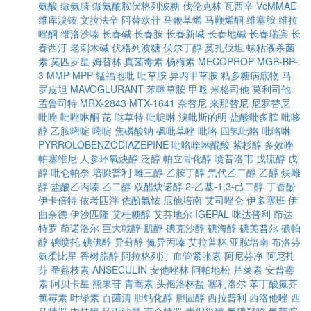
氨酸
缬氨腈
缬氨酰胺伏格列波糖
伐伦克林
瓦西辛
VcMMAE
维库溴铵
文拉法辛
阿替欧苷
马鞭草烯
马鞭烯酮
维塞胺
维拉
唑酮
维洛沙嗪
长春碱
长春胺
长春新碱
长春地碱
长春瑞滨
长
春西汀
老刺木碱
伏格列波糖
伏尔丁醇
莫扎伐坦
螺粘液杀菌
素
莫匹罗星
姆替林
真菌毒素
杨梅素
MECOPROP
MGB-BP-
3
MMP
MPP
锰福地吡
吡草胺
异丙甲草胺
粘多糖病底物
马
罗皮坦
MAVOGLURANT
苯噻草胺
甲哌
米格司他
莫利司他
孟鲁司特
MRX-2843
MTX-1641
奈替尼
来那替尼
尼罗替尼
吡唑
吡唑啉酮
芘
哒草特
吡啶啉
溴吡斯的明
盐酸吡多胺
吡哆
醇
乙胺嘧啶
嘧啶
焦磷酸钠
砜吡草唑
吡咯
四氢吡咯
吡咯啉
PYRROLOBENZODIAZEPINE
吡咯喹啉醌酸
紫杉醇
多效唑
帕塞维尼
人参环氧炔醇
泛醇
帕立骨化醇
喷昔洛韦
戊硫醇
戊
醇
吡仑帕奈
培哚普利
雌三醇
乙胺丁醇
氘代乙二醇
乙醇
炔雌
醇
盐酸乙丙嗪
乙二醇
双醋炔诺醇
2-乙基-1,3-己二醇
丁香酚
伊卡倍特
依考匹泮
依酚氯铵
厄他培南
艾司唑仑
伊多塞班
伊
曲奈德
伊沙匹隆
艾杜糖醇
艾芬地尔
IGEPAL
咪达普利
茚达
特罗
茚诺洛尔
巨大戟醇
肌醇
碘克沙醇
碘海醇
碘美普尔
碘帕
醇
碘喷托
碘佛醇
异葑醇
氮异丙嗪
艾拉普林
亚胺培南
布洛芬
氨柔比星
香树脂醇
阿拉格列汀
血管紧张素
阿尼芬净
阿尼扎
芬
番荔枝素
ANSECULIN
安他唑林
阿帕地松
芹菜素
安普霉
素
阿贝卡星
熊果苷
青蒿素
头孢洛林盐
塞利洛尔
苯丁酸氮芥
氯霉素
叶绿素
百菌清
胆钙化醇
胆固醇
西拉普利
西洛他唑
西