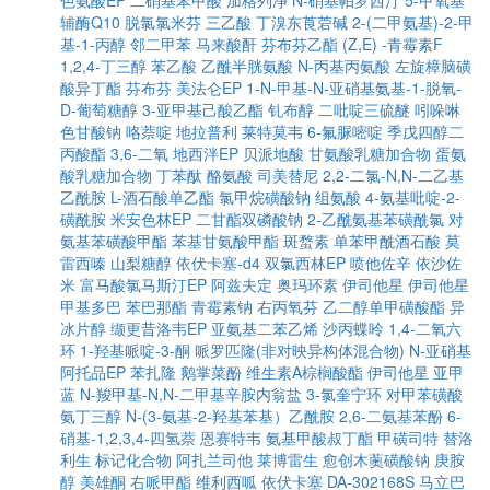
色氨酸EP
二硝基苯甲酸
加格列净
N-硝基帕罗西汀
5-甲氧基
辅酶Q10
脱氯氯米芬
三乙酸
丁溴东莨菪碱
2-(二甲氨基)-2-甲
基-1-丙醇
邻二甲苯
马来酸酐
芬布芬乙酯
(Z,E) -青霉素F
1,2,4-丁三醇
苯乙酸
乙酰半胱氨酸
N-丙基丙氨酸
左旋樟脑磺
酸异丁酯
芬布芬
美法仑EP
1-N-甲基-N-亚硝基氨基-1-脱氧-
D-葡萄糖醇
3-亚甲基己酸乙酯
钆布醇
二吡啶三硫醚
吲哚啉
色甘酸钠
咯萘啶
地拉普利
莱特莫韦
6-氟脲嘧啶
季戊四醇二
丙酸酯
3,6-二氧
地西泮EP
贝派地酸
甘氨酸乳糖加合物
蛋氨
酸乳糖加合物
丁苯酞
酪氨酸
司美替尼
2,2-二氯-N,N-二乙基
乙酰胺
L-酒石酸单乙酯
氯甲烷磺酸钠
组氨酸
4-氨基吡啶-2-
磺酰胺
米安色林EP
二甘酯双磷酸钠
2-乙酰氨基苯磺酰氯
对
氨基苯磺酸甲酯
苯基甘氨酸甲酯
斑蝥素
单苯甲酰酒石酸
莫
雷西嗪
山梨糖醇
依伏卡塞-d4
双氯西林EP
喷他佐辛
依沙佐
米
富马酸氯马斯汀EP
阿兹夫定
奥玛环素
伊司他星
伊司他星
甲基多巴
苯巴那酯
青霉素钠
右丙氧芬
乙二醇单甲磺酸酯
异
冰片醇
缬更昔洛韦EP
亚氨基二苯乙烯
沙丙蝶呤
1,4-二氧六
环
1-羟基哌啶-3-酮
哌罗匹隆(非对映异构体混合物)
N-亚硝基
阿托品EP
苯扎隆
鹅掌菜酚
维生素A棕榈酸酯
伊司他星
亚甲
蓝
N-羧甲基-N,N-二甲基辛胺内翁盐
3-氯奎宁环
对甲苯磺酸
氨丁三醇
N-(3-氨基-2-羟基苯基）乙酰胺
2,6-二氨基苯酚
6-
硝基-1,2,3,4-四氢萘
恩赛特韦
氨基甲酸叔丁酯
甲磺司特
替洛
利生
标记化合物
阿扎兰司他
莱博雷生
愈创木薁磺酸钠
庚胺
醇
美雄酮
右哌甲酯
维利西呱
依伏卡塞
DA-302168S
马立巴