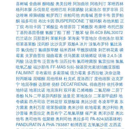
喜树碱
舍曲林
酮咯酸
奥美拉唑
阿加曲班
阿格列汀
苯唑西林
格列本脲
乐伐替尼
他唑巴坦
利塞膦酸
比索洛尔
替罗非班
贝
达喹啉
樟脑磺酸
帕罗西汀
依帕司他
肉毒碱
恩替卡韦
普罗帕
酮
福多司坦
布比卡因
BUSPERIDONE
丁螺环酮
布他米酯
正
丁烷
布坦卡因
丁烯酸盐
布替萘芬
丁烯酰胺
布康唑
布托巴胺
丁基羟基茴香醚
氰酸丁酯
丁醛
丁酰苯
铋
BI-6C9
BAL30072
巴兰诺尔
贝那普利
苯哌利多
苯海索
苄普地尔
倍他洛尔
联苯
邻苯基苯酚
没药醇
比沙克罗
双酚A
冰片
溴氯布罗特
氟比洛
芬
氟伐他汀
氟磺胺草醚
福米西林
甲酰胺磺隆
刺芒柄花素
磷
霉素
夫罗曲普坦
烟曲霉素
伏马菌素
呋喃烯啶
呋喃
2,4,5-涕
丙酸
法达普韦
泛昔洛韦
法匹拉韦
氟茚唑菌胺
氟雷拉纳
氯氟
吡氧乙酸
福沙那伟
FF-MAS
5(6)-羧基荧光素琥珀酰亚胺酯
FALIMINT
非布索坦
多索茶碱
强力霉素
多西拉敏
决奈达隆
羟丙哌嗪
屈螺酮
屈他维林
杜克甙
度洛西汀
度他雄胺
达克罗
宁
地屈孕酮
达那唑
癸醇
DECATRIENAL
得曲恩特
依托孕烯
地特诺
地塞比诺
地克珠利
双环素
己烯雌酚
二氟尼柳
二异丁
香酚
N,N-二甲基异丙醇胺
迪曼尼
苯地洛尔
二苯基甲硫醇
地
夸磷索
昂丹司琼
芒柄花苷
双肼酞嗪
奥比沙星
冬凌草甲素
东
方菌素
奥利万星
嘧苯胺磺隆
奥米沙班
欧地霉素
奥沙利铂
奥
沙普嗪
奥昔拉定
奥昔布宁
乙氧氟草醚
催产素
奥泽沙星
奥比
他韦
奥司他韦
低聚糖
奥利司他
奥拉多司
PA-824(硝基咪唑)
PANDURATIN A
PHA-793887
帕博西尼
左氧氟沙星
左西孟