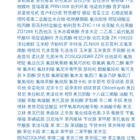
多粘菌素
多抗霉素
胆色素原
普拉沙星
普拉洛芬
哌唑嗪
7-生
物蝶呤
普瑞霉素
PRN1008
前列环素
地诺前列酮
普罗瑞林
原薯蓣皂甙
普卢利沙星
野黑樱苷
蝶啶
普妥立定
石榴皮鞣素
嘌呤霉素二盐酸盐水合物
吡唑醚菌酯
氟虫吡喹
嘧啶磺酸盐
吡丙醚
那高利特盐酸盐
帕利普韦
ZHC-116
佐美酸
扎拉果酸
ZD7288
扎西他滨
玉米赤霉烯酮
齐多夫定
二乙基二硫代氨基
甲酸锌
吡啶硫酮锌
齐拉西酮
唑尼沙胺
佐匹克隆
ZK 159222
泽拉烯醇
玉米醇
齐帕特罗
辛特洛
ZLN005
佐芬普利
左氯苯
噻酚
唑吡坦
扎来普隆
扎洛洛芬
玉米素
玉米黄质
齐留酮
佐米
曲普坦
柔比星
扎那米韦
ZOSUQUIDAR
ZZR
佐他莫司
氟胞
嘧啶
氟达拉滨
氟脱氧葡糖
氟氢可的松
联氟砜
氟茚二酮
氟甲
喹
氟米松
氟桂利嗪
氟尼辛葡甲胺
肤轻松
醋酸氟轻松
氟可龙
芴
9-芴酮
荧光胺
氟哌啶酮
氟米龙
氟西汀
氟奋乃静
氟吡汀
氟氢缩松
氟咯草酮
氟他胺
氟替卡松
奈非那韦
双亚硝基
萘莫
司他
奈妥吡坦
尼非卡兰
诺孕美特
硝呋替莫
Obicetrapib
奥拉
替尼
奥拉帕尼
奥泼佐米
橙B
奥贝胆酸
十八碳三烯酸
油酸
乳
清酸
草酸
氧嗪酸
奥扎莫德
黄柏酮
罗勒烯
辛二烯
辛烷
奥他
维林
奥替尼啶盐酸盐
对甲氧基肉桂酸辛酯
水杨酸辛酯
奥克
立林
奥克巴胺
奥曲肽
正辛胺
氯化锦葵色素-3-Β-葡糖苷
苄氟
噻嗪
苯磷硫胺
贝尼地平
苯丙哌林
苄丝肼
苯甲醛
苯扎氯铵
苯
甲酰胺
苯溴马隆
苯
苯二胺
苯磺酸盐
苄替米特
苯并咪唑
噻霉
酮
苯佐卡因
苯二氮卓
苯甲腈
二苯甲酮
苯并芘
BENZOQUINE
苯噻二嗪
苯并三唑
苯并噁二唑
苯左氯铵
过氧