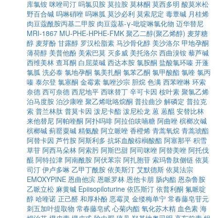
库氯铵
咪唑司汀
吗氯贝胺
莫拉胺
莫林酮
莫西多明
酸莫米松
野百合碱
吗啉硝唑
吗啉胍
莫沙必利
莫索尼定
毒蕈碱
月桂烯
肉豆蔻酰胺丙基二甲胺
肉豆蔻基-γ-吡啶啉氯化物
迈华替尼
MRI-1867
MU-PHE-HPHE-FMK
聚乙二醇(聚乙烯醇)
麦芽糖
醇
麦芽酚
甘露醇
罗汉松脂素
马沙骨化醇
美沙洛尔
甲地孕酮
薄荷醇
美普他酚
美索巴莫
灭多威
美托洛尔
西曲溴铵
藜芦碱
西维美林
查耳酮
白屈菜碱
西达本胺
氯胺酮
盐酸氯环嗪
开蓬
氯胍
洗必泰
氯地孕酮
氯美扎酮
氯苯乙酮
氯甲酸酯
氯喹
氯丙
嗪
泰尔登
氯塞酮
金霉素
氯唑沙宗
胆烷
色满
西苯唑啉
环索
奈德
西可奈德
西尼地平
西咪替丁
辛可卡因
桉叶素
聚氯乙烯
泊马度胺
泊沙康唑
聚乙烯吡咯烷酮
普拉曲沙
解磷定
普拉克
索
普兰林肽
普莫卡因
泼尼卡酯
泼尼松龙
蒽
蒽醌
安替比林
来他替尼
阿帕喹酮
阿扑吗啡
阿拉伯呋喃糖
阿曲唑
槟榔次碱
槟榔碱
蓟罂粟碱
精氨酸
阿立哌唑
香橙烯
青蒿氧烷
青蒿琥酯
阿替卡因
芦竹胺
阿斯利多
抗坏血酸棕榈酸酯
阿塞那平
积雪
草苷
阿西马朵林
阿索肟
阿斯巴甜
阿司咪唑
阿替美唑
阿托伐
醌
阿特拉津
阿南酰胺
阿伏苯宗
阿扎胞苷
索玛鲁肽侧链
依莫
司汀
伊卢多啉
乙甲丁酰胺
依美斯汀
艾默德斯
依莫法宗
EMOXYPINE
恩曲他滨
恩哌罗林
恩他卡朋
肠内酯
恩杂鲁胺
乙哌立松
麻黄碱
Epiisopiloturine
依匹斯汀
依普利酮
氟哌啶
醇
哈喹诺
正己醛
和厚朴酚
恶霉灵
金缕梅单宁
常春藤皂苷元
刺五加叶提取物
常春藤皂甙
心菊内酯
氧化苏木精
血色素
海