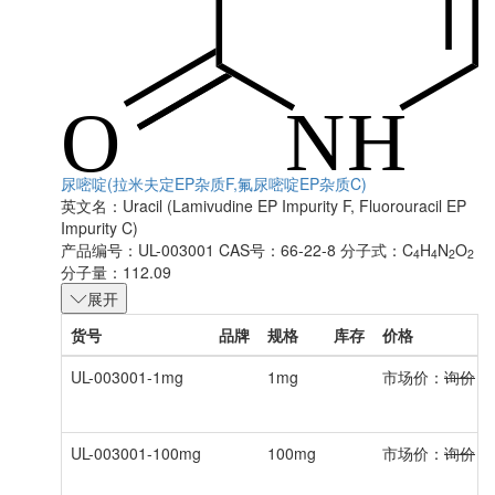
尿嘧啶(拉米夫定EP杂质F,氟尿嘧啶EP杂质C)
英文名：
Uracil (Lamivudine EP Impurity F, Fluorouracil EP
Impurity C)
产品编号：UL-003001
CAS号：66-22-8
分子式：C
H
N
O
4
4
2
2
分子量：112.09
展开
货号
品牌
规格
库存
价格
UL-003001-1mg
1mg
市场价：
询价
会
UL-003001-100mg
100mg
市场价：
询价
会