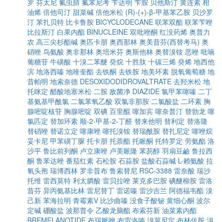
罗
芬太尼
氟虫腈
氟苯尼考
苄达明
苄胺
贝他斯汀
黄连素
柑
油烯
倍他司汀
甜菜碱
倍他米松
(R)-(+)-β-甲基苯乙胺
贝沙罗
汀
苯扎贝特
比卡鲁胺
BICYCLODECANE
联苯双酯
联苯苄唑
比拉斯汀
白果内酯
BINUCLEINE
双吡唑酮
红没药烯
奥普力
农
高三尖杉酯碱
奥匹卡朋
奥西那林
奥美昔芬(西替考马)
奥
硝唑
鸟氨酸
奥非那林
奥培米芬
奥斯他林
奥替溴铵
恶唑
吡喃
葡糖苷
牛磺酸
十溴二苯醚
癸烷
十胜肽
十碳三烯
癸烯
地西他
滨
地洛西嗪
地喹奎酯
去铁酮
去铁胺
地美环素
脱氧葡萄糖
地
昔帕明
地索奈德
DESOXIDODIDROVALTRATE
去羟米松
地
托咪定
醋酸地塞米松
二胺
敌菌净
DIAZIDE
氯甲苯噻嗪
二丁
基氨基甲酰氯
二氯苯氧乙酸
双氯非那胺
二氯酸盐
二环素
胸
腺嘧啶核苷
胸腺嘧啶
双碘
百里醌
噻加宾
噻奈普汀
替勃龙
噻
氯匹定
替加环素
顺-2-甲基-2-丁醛
替来他明
替利定
替洛隆
替硝唑
替诺立定
噻康唑
噻托溴铵
替瑞酰胺
替扎尼定
噻唑烷
妥卡尼
甲苯磺丁脲
托卡朋
托萘酯
托哌酮
托特罗定
劳氨酯
洛
沙平
鲁比前列酮
卢立康唑
卢美哌隆
苯芴醇
羽扇豆鹼
鲁拉西
酮
鲁苯达唑
番茄红素
石松胺
石蒜胺
盐酸石蒜碱
L-赖氨酸
拉
氧头孢
瑞博西林
罗非昔布
鲁索替尼
RSC-3388
雷奈酸
瑞沙
托维
雷西莫特
利太膦酸
雷贝拉唑
莱克多巴胺
碘醚柳胺
雷洛
昔芬
异丙氨基比林
雷尼替丁
雷诺嗪
雷沙吉兰
阿德福韦酯
溴
己新
苯海拉明
青霉素V
比沙曲嗪
没食子酸铋
黄细心酮
波尔
定碱
硼酸盐
波那普令
乙酸龙脑酯
布索芬新
油菜素内酯
BREMELANOTIDE
布瑞哌唑
布雷洛嗪
溴莫尼定
布林佐胺
溴