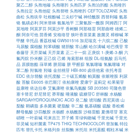
聚乙二醇
头孢地嗪
头孢噻肟
头孢匹罗
头孢泊肟酯
头孢喹肟
头孢拉定
头孢他啶
头孢替唑
头孢唑肟
CEFTOLOZANE
头孢
曲松
头孢呋辛
吐根酚碱
三尖杉宁碱
神经酰胺
西替利嗪
氨基
铬
氨磺必利
阿米替林
氨氯地平
三聚氰胺一酰胺
阿姆西汀
阿
莫地喹
阿莫罗芬
阿莫沙平
香树酮
阿那格雷
阿那曲唑
雄烯二
酮
阿奈可他
茴香烯
安格络苷
狭叶香茶菜素
敌菌灵
樟柳碱
苯
甲醚
辛托品
番荔枝碱
GW501516
加尼瑞克
十六烷二酸
己酸
马尿酸
腐植酸
羟苯磺酸
猪胆酸
常山酮
哈尔满碱
哈巴俄苷
常
春藤苷
天芥菜碱
天芥菜素
正二十一烷
正庚烷
1-庚烯-3-酮
六
氟丙烷
扑米酮
正己烷
己烯
海索那林
组胺
DL-组氨酸
后马托
品
原膜散酯
葎草烯
肼屈嗪
肼
甲醛腙
氢氯噻嗪
氢氟噻嗪
对
苯二酚
羟氯喹
羟嗪
金丝桃苷
HBI-800
卤倍他索
依托考昔
EDC
依尔替酸
依托度酸
二十碳五烯酸
帕莫酸
依哌唑胺
利尿
酸
苔酸
E6005
依巴斯汀
依柏康唑
爱康宁
蓝蓟定
松果菊苷
益康唑
依达拉奉
艾氟康唑
依氟鸟氨酸
SB 203580
司隆色替
塞卡替尼
舒尼替尼
莽草酸
唾液酸
硫糖苷C
舒林酸
水杨酸
SARGAHYDROQUINOIC ACID
癸二酸
琥珀酸
西尼莫德
山
梨酸
鞘磷脂
多杀菌素
硬脂酸
辛二酸
氨基磺酸
硫酸
香桧烯
酵母氨酸
沙芬酰胺
水杨醛
水杨酰胺
沙格雷酯
夏佛塔苷
塞克
硝唑
一叶萩碱
司来吉兰
芹子烯
常绿钩吻碱
千里光碱
千里光
菲灵碱
短杆菌素
TP475
THIQ
TECHNOCOLOR
替加氟
特拉
匹韦
替扎卡托
米格列奈
丝裂酶
米托坦
米托蒽醌
帽柱木碱
米