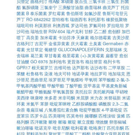
贝替定
曲格列汀
维A酸
苯磺隆
敌百虫
三氯卡班
三氯生
肟菌
酯
氟胺磺隆
三氯奎宁
三庚酸甘油脂
曲普瑞林
曲克芦丁
托拉
菌素 B
泰乐菌素
罗红霉素
鲁伯斯塔
如氟沙星
鲁斯可皂苷元
芦丁
RO 6842262
雷特格韦
瑞德西韦
利托那韦
橡胶低聚物
瑞吡司特
利莫那班
利奥西呱
罗达司他
罗氟司特
罗拉吡坦
罗
沙司他
瑞地生替
RSV-604
瑞卢戈利
甘醇
乙二醛
愈创醇
加巴
喷丁
高良姜
加米霉素
卡泊芬净
天麻素
格尔德霉素
吉美沙星
吉格列汀
吉尼平
金雀异黄素
庆大霉素
土臭素
Germaben
赤
霉素
光甘草定
葡糖苷
GLUCONAPOLEIFERIN
戈那瑞林
戈
舍瑞林
葛兰素
草甘毒素
格里霉素
(+)-灰黄霉素
扁蓄苷
愈创
甘油醚
GO 6976
加利地韦
更昔洛韦
格拉替雷
格列卡韦
GPR17
根天紫罗兰
吉维司他
达芦那韦
达沙布韦
二甲草胺
二
苯醚
杜鲁格韦
染液
地夫可特
地诺孕素
地拉罗司
地加瑞克
恩
沙替尼
恩曲替尼
埃罗替尼
甲氨蝶呤
甲氧明
苯甲酸酯
2-氯-3-
甲氧基丙酸甲酯
甲酸甲酯
丁酸甲酯
亚甲基蓝
甲基麦角新碱
哌醋甲酯
甲酪氨酸
甲氧氯普胺
美托拉宗
美托哌丙嗪
甲硝唑
美西律
咪康唑
米多君
米非司酮
米屈肼
米力农
米替福新
米诺
环素
米氮平
苯肼
吡啶苯咪唑
乙醇胺磷酸酯
磷酰胺
2,3-二氮
杂萘
毒扁豆碱
八氢番茄红素合酶
吡啶甲酰胺
4-甲基吡啶
匹
度苯宗
匹罗卡品
匹美噻吨
匹莫奇特
频哪酮
匹维溴铵
蒎烯
匹
格列酮
匹泮哌隆
哌喹
哌嗪
哌啶
哌立度酯
增效醚
卵形椒碱
哌泊噻嗪
吡诺克辛
吡非尼酮
吡利霉素
吡咯庚汀
匹托非酮
匹
杉琼
塑料添加剂
聚对苯二甲酸丁二醇酯
盐酸聚六亚甲基双胍