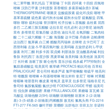
化二苯甲酰
苯扎托品
丁苯那嗪
丁卡因
四环素
十四烷
四氢喹
唑啉
汉防己甲素
沙利度胺
茶香螺烷
多索茶碱杂质3
茶碱
THERMOSPERMINE
噻菌灵
盐酸硫胺素
硫化环戊烷
噻唑
甲
基苯基硫醚
硫色素
硫代秋水仙碱
硫秋水仙苷
硫氰酸盐
四氢
噻吩
噻吩
硫利达嗪
替沃噻吨
松齐拉敏
L-苏氨酸
血栓素
屈西
多巴
二乙烯三胺五醋酸
达拉非尼
伦扎必利
达沙替尼
迪纳西
里布
多维替尼
双氯芬酸
达普他
迪拉马尼
去氧胆酸
二氢肉桂
酸
二十二碳六烯酸
十二酸
海藻酸
达卡巴嗪
丹曲林
达帕康唑
达泊西汀
氨苯砜
白三烯
醋酸亮丙瑞林
左咪唑
左卡巴司丁
左
西替利嗪
左旋-5-甲基四氢叶酸
左美吗嗪
左旋舒必利
L-甲状
腺素
利可二酮
利多卡因
双戊烯
利那洛肽
亚油酰基肉碱
利拉
鲁肽
利托西汀
洛度沙胺
黑麦草碱
洛美利嗪
洛美他派
洛莫司
汀
长叶烯
洛哌丁胺
哌仑他韦
普乐沙福
残杀威
PTP抑制剂
全
氟烷基磺酸盐
吡美莫司
哌草磷
PROTACS
帕比司他
百草枯
PRALICIGUAT
普仑司特
帕多芦诺
氯甲喹啉酸
喹硫平
喹高利
特
喹酰胺
喹唑啉
4-羟基喹唑啉
喹法米特
奎尼丁
喹啉
对苯醌
喹喔啉
喹那普利
槲皮素
喹氧灵
盖草灵
拉多替尼
瑞格非尼
扎
鲁司特
氟胺氰菊酯
氟伏沙明
FOENICULOSIDE
甲醛
福美司
坦
伐虫脒
磷酸肌酐
果糖
FRULLANOLIDE
果糖嗪
富瓦烯
富
马酸盐
呋喃他酮
2(5H)-呋喃酮
呋喃唑酮
呋塞米
2-(2-呋喃
基)-3-(5-硝基-2-呋喃基)丙烯酰胺
敌克松
氟氧头孢
FG-2216
FTI-277
FK-565
镰叶芹醇
里哪醇
法舒地尔
非班太尔
非诺特