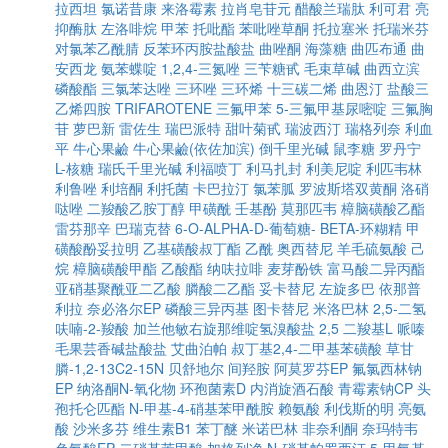
拉西坦
氯诺昔康
来洛霉素
拉肖皂苷元
醋酸兰瑞肽
利可君
亮
抑酶肽
左洛啡烷
甲苯
托吡酯
苯吡唑草酮
托拉塞米
托瑞米芬
对氯苯乙酰腈
反苯环丙胺盐酸盐
曲唑酮
海藻糖
曲匹布通
曲
安西龙
氨苯蝶啶
1,2,4-三氮唑
三苄糖甙
毛束草碱
曲西立滨
磷酸酯
三氯苯达唑
三环唑
三环烯
十三碳二烯
曲恩汀
盐酸三
乙烯四胺
TRIFAROTENE
三氟甲苯
5-三氟甲基尿嘧啶
三氟胸
苷
萝巴新
雷佐生
瑞巴派特
甜叶菊甙
瑞波西汀
瑞格列奈
利血
平
牛心果鹼
牛心果鹼(依佐加滨)
倒千里光碱
鼠李糖
罗丹宁
L-核糖
瑞氏千里光碱
利福喷丁
利马扎封
利美尼啶
利匹韦林
利鲁唑
利培酮
利托菌
卡巴拉汀
氯苯胍
罗波斯塔双黄酮
洛硝
哒唑
二羧酸乙胺丁醇
甲磺酰
壬基酚
莫那匹韦
樟脑磺酸乙酯
雷芬那辛
巴瑞克替
6-O-ALPHA-D-葡萄糖- BETA-环糊精
甲
磺酸酚妥拉明
乙基磺酸叔丁酯
乙酰
奥西替尼
羊毛硫氨酸
己
烷
樟脑磺酸甲酯
乙酸酯
纳呋拉啡
麦芽酚铁
富马酸二异丙酯
亚硝基聚酰亚二乙酸
膦酸二乙酯
妥卡替尼
左旋多巴
依那普
利拉
奈必洛尔EP
磷酸三异丙基
图卡替尼
米洛巴林
2,5-二氢
呋喃-2-羧酸
加兰他敏右旋那维啶氢溴酸盐
2,5 二羧基L 哌嗪
毛果芸香碱盐酸盐
艾曲泊帕
叔丁基2,4-二甲基苯磺酸
草甘
膦-1,2-13C2-15N
贝舒地尔
间羟胺
阿莫罗芬EP
氟氯西林钠
EP
纳洛酮N-氧化物
环孢菌素D
内消旋酒石酸
青霉素钠CP
头
孢托仑匹酯
N-甲基-4-硝基苯甲酰胺
赖氨酸
利伐斯的明
亮氨
酸
沙米多芬
维生素B1
苯丁醚
米诺巴林
非奈利酮
奈玛特韦