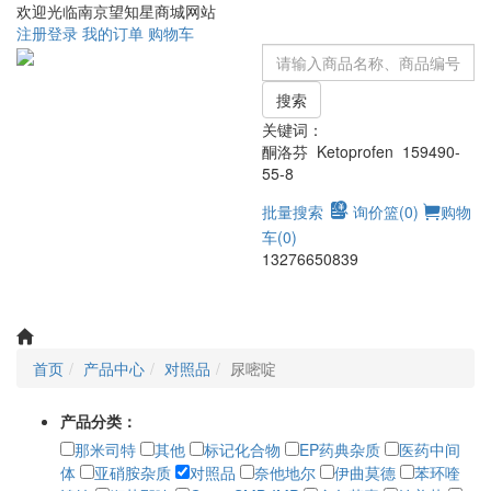
欢迎光临南京望知星商城网站
注册
登录
我的订单
购物车
搜索
关键词：
酮洛芬 Ketoprofen 159490-
55-8
批量搜索
询价篮(
0
)
购物
车(
0
)
13276650839
Toggle
navigati
首页
产品中心
对照品
尿嘧啶
产品分类：
那米司特
其他
标记化合物
EP药典杂质
医药中间
体
亚硝胺杂质
对照品
奈他地尔
伊曲莫德
苯环喹