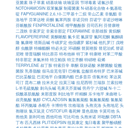
亚菌素
珠子草素
硝基呋喃
呋喃妥因
节球毒素
诺氟沙星
NOTOHAMOSIN
双苯氟脲
制霉菌素
N-硝基化合物
4-氨基吡
啶
FAPYGUANINE
2,6,10-三甲基十二烷
常山乙素
非氨酯
非
洛地平
芬苯达唑
葑酮
氟苯丙胺
非诺贝特
芬诺宁
非诺沙唑啉
芬哌酰胺
FENPROTALENE
维甲酰酚胺
芬司匹利
芬替康唑
二茂铁
非索罗定
非索非那定
FEXRAMINE
非那雄胺
黄烷酮
FLAVOPEREIRINE
黄酮哌酯
氟卡尼
氟尿苷
氟阿尼酮
氟酮磺
隆
氟康唑
塔斯品碱
牛磺罗定
他伐硼罗
紫杉碱
他扎罗汀
戊唑
醇
虫酰肼
特糠酯酮
特必夫定
环磺酮
替莫唑胺
替尼泊甙
替诺
尼唑
替普瑞酮
特比萘芬
特布他林
特丁津
特康唑
对苯二甲酸
特非那定
来氟米特
特立帕肽
特立齐酮
特硝唑
萜烯
TERRYLENE
叔丁胺
特索芬辛
睾酮
双炔诺酸
米酵菌酸
啶酰
菌胺
乳香脂酸
假马齿苋皂苷I
巴柳氮
盐酸班布特罗
巴米茶碱
巴比妥酸盐
巴尼地平
白僵菌内酯
巴多昔芬
倍氯米松
苯达莫
司汀
昆布二糖
拉米夫定
拉莫三嗪
拉尼西明
兰瑞肽
兰索拉唑
L-羊毛硫氨酸
刺乌头碱
毛果天芥菜碱
劳丹宁
六驳碱
N-十二
烷酰基肌氨酸
来那度胺
利比地平
纤精酮
乐卡地平
来曲唑
L-
叔亮氨酸
氰醇
CYCLAZOSIN
氟氯氰菊酯
氯氟氰菊酯
氯氰菊
酯
环丙氨嗪
杀螟丹
卡博特韦
坎格瑞洛
头孢克洛
头孢地尼
头
孢噻呋
氯灭鼠灵
CYSTOFUR
毒死蜱
显色底物
卡莫司他
头
孢他美
新利司他
西他司他
可比司他
头孢米诺
环吡酮
DBTA
丁布
匹凡西林
PLITIDEPSIN
纽莫康定
鬼臼毒素
聚甲酚磺醛