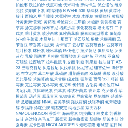
帕他韦
沃拉帕沙
伐度司他
伐米司他
弗纳卡兰
伏立诺他
维奈
克拉
类胡萝卜素
威福利德 B
WEHI-539
华法林
黄酮
黄嘌呤
核苷
西帕米
甲苄噻嗪
木霉唑啉
木糖
木酮糖
黄嘌呤醇
黄腐酸
叶黄素(叶黄素)
黄药唑
希波诺尔
二甲酚
木糖醇
黄黄霉素
育
亨宾
扬克那非
泽布替尼
培氟沙星
氯化花葵素
培比洛芬
二甲
戊灵
垂叶黄素
喷沙西林
氟唑菌苯胺
脱氧助间型霉素
氯菊酯
(+)-蜂斗菜素
木犀草苷
非那西丁
苯乙双胍
酚酞
苯醚菊酯
乙
苄香豆
苯妥英
根皮素
埃卡瑞丁
云杉苷
匹莫范色林
匹莫苯丹
短叶松素
球松素
唑啉草酯
匹伐他汀
拉罗替尼
氯那法尼
罗美
昔布
乳酸
那塞罗
月桂酸
雷西那德
利奈唑胺
亚油酸
亚麻酸
石胆酸
拉西地平
拉科酰胺
乳交酯
乳糖
乳果糖
拉呋替丁
AZ-
23
巴瑞克替尼
贝洛拉尼
贝伐单抗
比尼替尼
硼替佐米
博舒替
尼
布立尼布
苯二甲酸
苯磺酸
甜菜醛氨酸
双草醚
硼酸
溴芬酸
巴比妥酸
苯烯莫德
氯苯甘醚
绿麦隆
毒芹素
西司他汀
顺铂
橘
霉素
克拉霉素
克林霉素
氯尼辛
氯舒隆
古伦宾
考布他汀A4
考尼伐坦
共轭雌激素
虫草素
棒状杆菌素
香豆素
克罗米通
荜
橙茄素
葫芦素
原花青素
氰钴铵素
尼呋索尔
尼尔雌醇
硝碘酚
腈
瓜萎镰菌醇
NNAL
诺美孕酮
羟炔诺酮
炔诺孕酮
氟苯嘧啶
醇
奈福泮
烯啶虫胺
硝基安定
纳地沙星
萘夫西林
NAMODENOSON
萘普生
海南霉素
纳拉曲坦
柚皮素
芸香柚
皮苷
奈达铂
奈马克丁
新霉素
新棒曲霉素
新蝶呤
新苦木苷
沙
蚕毒素
尼卡巴嗪
NICOLAIOIDESIN
烟嘧磺隆
烟碱苷
尼日利