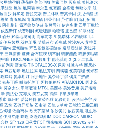
尔
甲地孕酮
薄荷醇
美普他酚
美索巴莫
灭多威
美托洛尔
氯甲酸酯
氯喹
氯丙嗪
泰尔登
氯塞酮
金霉素
氯唑沙宗
胆
拉曲沙
解磷定
普拉克索
普兰林肽
普莫卡因
泼尼卡酯
泼
香橙烯
青蒿氧烷
青蒿琥酯
阿替卡因
芦竹胺
阿斯利多
抗
宗
阿扎胞苷
索玛鲁肽侧链
依莫司汀
伊卢多啉
乙甲丁酰胺
依匹斯汀
依普利酮
氟哌啶醇
哈喹诺
正己醛
和厚朴酚
脲
硫丹
羟基地奥司明
高车前素
组氨瑞林
乙内酰脲
1,4-
斯
伊马替尼
双咪苯脲
艾瑞昔布
茚虫威
埃沙左米
艾拉莫
代丁酸钠
亚氯酸钠
环己基氨基磺酸钠
透明质酸钠
索拉芬
宁
三氯蔗糖
蔗糖
舒布硫胺
磺草酮
磺胺醋酰
磺胺氯哒嗪
酰甲胺
TIGOLANER
替拉那韦
他克莫司
2-(3,5-二氯苯
伏前列素
野麦畏
TINOPALCBS-X
尿素
桂哌齐特
西尼必
索
氯西尼嗪
氯法拉滨
氯法齐明
四螨嗪
氯美噻唑
氯米芬
硫唑嘌呤
氮卓斯汀
阿折地平
氮杂环丁烷
偶氮二羧酸
索
氨基丁醛
呱氨托美丁
阿拉伯糖醇
ARAMCHOL
阿比朵
利
莫奈太尔
甲噻嘧啶
MTSL
美西林
美洛昔康
美罗培南
曲辛
美法仑
克霉灵
美芬妥英
硫醇
甲磺胺磺隆
霉素
氟环唑
爱普列特
依替巴肽
厄多司坦
麦角日亭宁
麦
酮
乙烷
乙硫异烟胺
乙虫清
乙氧呋草黄
乙琥胺
乙酸乙酯
乙螨唑
依曲韦林
欧天芥菜碱
依沙美肟
依西美坦
吡虫啉
唑
伊潘立酮
咪唑
咪唑烷酮
IMIDODICARBONIMIDIC
水合物
SF1126
日落黄FCF
司来帕格
SCH 209702
淀粉
醇
硅烷醇
西地那非
乌帕替尼
十一碳烯酸
尿酸
伞形酮
伞