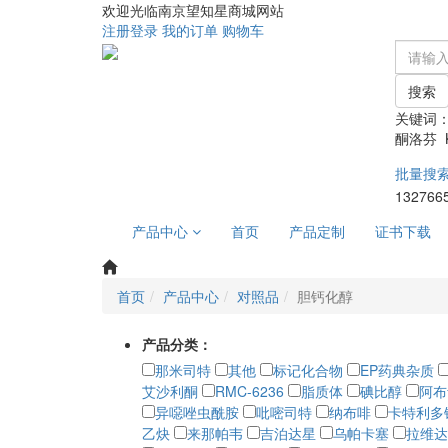
欢迎光临南京望知星商城网站
注册
登录
我的订单
购物车
搜索
关键词
酮洛芬 Ke
批量搜
132766
产品中心
首页
产品定制
证书下载
首页
产品中心
对照品
胆钙化醇
产品分类：
那米司特
其他
标记化合物
EP药典杂质
艾沙利酮
RMC-6236
脂质体
碘比醇
阿布
异噁唑虫酰胺
吡嘧司特
纳布啡
卡特利多
乙炔
来那帕韦
吉泊达星
乌帕卡塞
拉维达