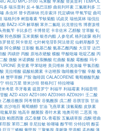
IC ACID
MPC-3100
马来酸
苹果酸
替莫普利
TEMPOL
马多
喘乐普利
反-4-氯巴豆醇
曲前列环素
三氟哌利多
三
嗪
杀虫环
替卡西林钠
托非索洋
托定磷钠
甲氧苄啶
曲司
坦
瑞格列净
树脂毒素
苄蚨菊酯
试卤灵
瑞他莫林
瑞伐拉
韦酯
BAZ2-ICR
解草酮
苯并二氟吡
比克替拉韦
博赛泼维
头孢氨苄
卡比多巴
卡博替尼
卡非佐米
乙醇酸
甘草酸
钆
酮
羟色胺酮
玉米黄酮
银杏内酯
人参皂甙
格列波脲
格列
布罗替尼
阿卡替尼
七叶树皂苷B
阿法替尼
仙鹤草酚B
艾
酸
阿仑膦酸
泛影酸
氨基己酸
氨基乙酰丙酸
大豆苷
达巴
肪酸
丙磺舒
丙酸
原地衣硬酸
蝶酸
甲酸吡嗪
吡啶乙酸
丙
二酸
微酸
米诺膦酸
丝裂酶酸
红曲酸
黏酸
霉酚酸
玛卡
TURONE
美登素
甲苯哒唑
美贝维林
美克洛嗪
甲氯芬酯
酸
克拉维酸
硫酸粘菌素
卡达唑胺
咖啡酰奎宁酸
辛酸
氨
角林
蟹甲草酮
尸胺
咖啡因
CALACORENE
葡萄糖酸乳酸
宁
特拉万星
替米沙坦
替格列汀
特拉唑嗪
替米考星
亭牙毒素
硫普罗宁
利福平
利福霉素
利福昔明
苷酸
AZD 4320
AZD1080
AZD3965
AZD9291
壬二酸
炔
乙酰谷酰胺
阿考替胺
谷氨酰胺
戊二醛
谷胱甘肽
甘油
素
吉沙地芬
葡萄糖醇
甘油
飞燕草素
溴氰菊酯
皮肤素
吡氟草胺
地高辛
醚菌胺
香叶木素
地奥司明
二恶英
地
瑞肽
帕图西隆
戊乙奎醚
DL-青霉胺
五氟磺草胺
戊酮
喷曲
苯茚胺
苯茚二酮
非尼拉敏
吩噻嗪
酚苄明
分特拉明
酚妥
特
巨豆三烯酮
葡甲胺
三聚氰胺
美哌隆
甲萘醌
孟布酮
薄