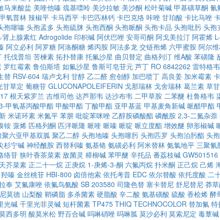
敏马来酸盐
美喹他嗪
巯基嘌呤
美沙拉敏
美沙酮
松叶菊碱
甲基磺草酮
氰
甲氧普林
辣椒平
卡马西平
卡巴匹林钙
卡巴克络
咔唑
甘珀酸
卡比马唑
头孢噻嗪
头孢孟多
头孢硫脒
头孢西酮
头孢哌酮
头孢卡品
头孢吡肟
头孢
,L-肾上腺素红
Adrogolide
印枳碱
阿伏巴唑
安哥司酮
阿戈美拉汀
阿霍烯
L
嗪
阿立必利
阿罗糖
阿洛酮糖
烯丙胺
阿法多龙
交链孢烯
六甲蜜胺
阿尔维
汀
托伐普坦
苦楝素
拓扑替康
托氟沙星
曲贝替定
曲格列汀
维A酸
苯磺隆
素
罗红霉素
鲁伯斯塔
如氟沙星
鲁斯可皂苷元
芦丁
RO 6842262
雷特格韦
生替
RSV-604
瑞卢戈利
甘醇
乙二醛
愈创醇
加巴喷丁
高良姜
加米霉素
光甘草定
葡糖苷
GLUCONAPOLEIFERIN
戈那瑞林
戈舍瑞林
葛兰素
草甘
17
根天紫罗兰
吉维司他
达芦那韦
达沙布韦
二甲草胺
二苯醚
杜鲁格韦
-3-甲氧基丙酸甲酯
甲酸甲酯
丁酸甲酯
亚甲基蓝
甲基麦角新碱
哌醋甲酯
新
米诺环素
米氮平
苯肼
吡啶苯咪唑
乙醇胺磷酸酯
磷酰胺
2,3-二氮杂萘
溴铵
蒎烯
匹格列酮
匹泮哌隆
哌喹
哌嗪
哌啶
哌立度酯
增效醚
卵形椒碱
酸聚六亚甲基双胍
聚乙二醇
头孢地嗪
头孢噻肟
头孢匹罗
头孢泊肟酯
头孢
尖杉宁碱
神经酰胺
西替利嗪
氨基铬
氨磺必利
阿米替林
氨氯地平
三聚氰
格络苷
狭叶香茶菜素
敌菌灵
樟柳碱
苯甲醚
辛托品
番荔枝碱
GW501516
天芥菜素
正二十一烷
正庚烷
1-庚烯-3-酮
六氟丙烷
扑米酮
正己烷
己烯
羟嗪
金丝桃苷
HBI-800
卤倍他索
依托考昔
EDC
依尔替酸
依托度酸
二
拉奉
艾氟康唑
依氟鸟氨酸
SB 203580
司隆色替
塞卡替尼
舒尼替尼
莽草
尼莫德
山梨酸
鞘磷脂
多杀菌素
硬脂酸
辛二酸
氨基磺酸
硫酸
香桧烯
酵
里光碱
千里光菲灵碱
短杆菌素
TP475
THIQ
TECHNOCOLOR
替加氟
特
莫西多明
酸莫米松
野百合碱
吗啉硝唑
吗啉胍
莫沙必利
莫索尼定
毒蕈碱