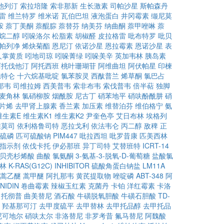
他列汀
索拉培隆
索非那新
生长激素
司帕沙星
斯帕森丹
雷
维兰特罗
维米诺
瓦伯巴坦
液泡蛋白
井冈霉素
缬尼莫
胺
萘丁美酮
萘醌腙
萘替芬
纳美芬
纳曲酮
萘甲唑啉
萘
烷二醇
吲哚洛尔
松脂素
胡椒醛
皮拉格雷
吡布特罗
吡贝
帕列净
烯炔菊酯
恩尼汀
依诺沙星
恩拉霉素
恩诺沙星
表
人掌黄质
吲地司琼
吲哚菁绿
吲哚美辛
英加韦林
胰岛素
阿托伐他汀
阿托西班
桃叶珊瑚苷
阿维曲坦
阿伏帕星
印楝
孢特仑
十六烷基吡啶
氯苯胺灵
西酞普兰
烯草酮
氯巴占
那韦
司维拉姆
西美普韦
索非布韦
索伐普韦
倍半萜
独脚
麦角林
氯硝柳胺
烟酰胺
尼古丁
硝苯地平
硝呋酚酰肼
硝
片烯
去甲肾上腺素
香兰素
加压素
维替泊芬
维伯格宁
氨
维生素E
维生素K1
维生素K2
尹奎色亭
艾日布林
埃格列
维莫司
依利格鲁司特
恶拉戈利
依法韦仑
丙二醇
敌稗
正
硫磷
匹可硫酸钠
PIM447
吡拉西坦
吡罗昔康
匹美西林
H指示剂
依伐卡托
伊必那班
异丁司特
艾替班特
ICRT-14
贝壳杉烯酸
曲酸
氯氨酮
3-氨基-3-脱氧-D-葡萄糖
盐酸氯
林
K-RAS(G12C) INHIBITOR
硫酸角蛋白钠盐
LM11A
蒿乙醚
蒿甲醚
阿扎那韦
黄芪提取物
唑啶磷
ABT-348
阿
NIDIN
卷曲霉素
辣椒玉红素
克菌丹
卡铂
洋红霉素
卡洛
托彻普
曲美替尼
酒石酸
牛磺脱氧胆酸
牛磺石胆酸
TD-
羟基那可汀
去甲度硫平
去甲替林
去甲托品醇
去甲托品
尼可地尔
硝呋太尔
非洛替尼
非罗考昔
氟马替尼
阿魏酸