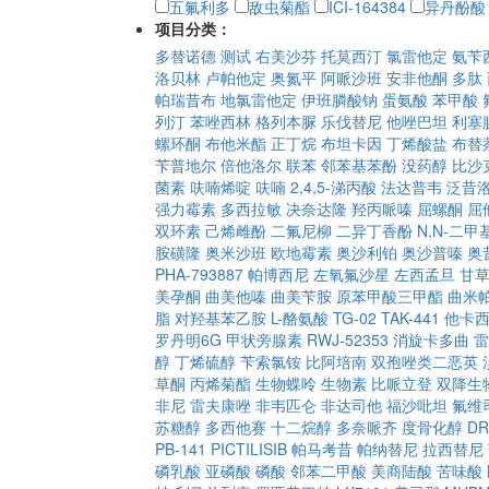
五氟利多
敌虫菊酯
ICI-164384
异丹酚酸
项目分类：
多替诺德
测试
右美沙芬
托莫西汀
氯雷他定
氨苄
洛贝林
卢帕他定
奥氮平
阿哌沙班
安非他酮
多肽
帕瑞昔布
地氯雷他定
伊班膦酸钠
蛋氨酸
苯甲酸
列汀
苯唑西林
格列本脲
乐伐替尼
他唑巴坦
利塞
螺环酮
布他米酯
正丁烷
布坦卡因
丁烯酸盐
布替
苄普地尔
倍他洛尔
联苯
邻苯基苯酚
没药醇
比沙
菌素
呋喃烯啶
呋喃
2,4,5-涕丙酸
法达普韦
泛昔
强力霉素
多西拉敏
决奈达隆
羟丙哌嗪
屈螺酮
屈
双环素
己烯雌酚
二氟尼柳
二异丁香酚
N,N-二
胺磺隆
奥米沙班
欧地霉素
奥沙利铂
奥沙普嗪
奥
PHA-793887
帕博西尼
左氧氟沙星
左西孟旦
甘
美孕酮
曲美他嗪
曲美苄胺
原苯甲酸三甲酯
曲米
脂
对羟基苯乙胺
L-酪氨酸
TG-02
TAK-441
他卡
罗丹明6G
甲状旁腺素
RWJ-52353
消旋卡多曲
雷
醇
丁烯硫醇
苄索氯铵
比阿培南
双孢唑类二恶英
草酮
丙烯菊酯
生物蝶呤
生物素
比哌立登
双降生
非尼
雷夫康唑
非韦匹仑
非达司他
福沙吡坦
氟维
苏糖醇
多西他赛
十二烷醇
多奈哌齐
度骨化醇
DR
PB-141
PICTILISIB
帕马考昔
帕纳替尼
拉西替尼
磷乳酸
亚磷酸
磷酸
邻苯二甲酸
美商陆酸
苦味酸