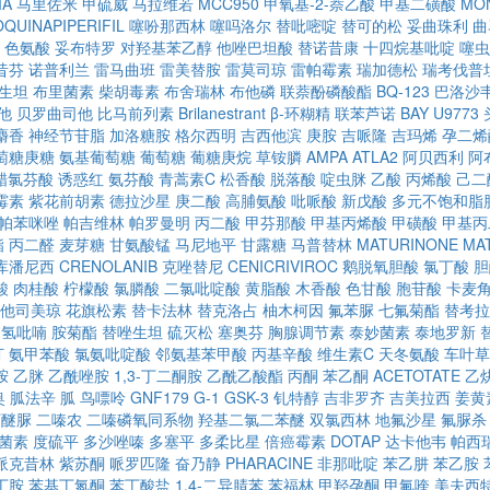
MA
马里佐米
甲硫威
马拉维若
MCC950
甲氧基-2-萘乙酸
甲基二磺酸
MON
OQUINAPIPERIFIL
噻吩那西林
噻吗洛尔
替吡嘧啶
替可的松
妥曲珠利
曲
色氨酸
妥布特罗
对羟基苯乙醇
他唑巴坦酸
替诺昔康
十四烷基吡啶
噻虫
昔芬
诺普利兰
雷马曲班
雷美替胺
雷莫司琼
雷帕霉素
瑞加德松
瑞考伐普
生坦
布里菌素
柴胡毒素
布舍瑞林
布他磷
联萘酚磷酸酯
BQ-123
巴洛沙
他
贝罗曲司他
比马前列素
Brilanestrant
β-环糊精
联苯芦诺
BAY U9773
麝香
神经节苷脂
加洛糖胺
格尔西明
吉西他滨
庚胺
吉哌隆
吉玛烯
孕二烯
萄糖庚糖
氨基葡萄糖
葡萄糖
葡糖庚烷
草铵膦
AMPA
ATLA2
阿贝西利
阿
醋氯芬酸
诱惑红
氨芬酸
青蒿素C
松香酸
脱落酸
啶虫脒
乙酸
丙烯酸
己二
霉素
紫花前胡素
德拉沙星
庚二酸
高脯氨酸
吡哌酸
新戊酸
多元不饱和脂
帕苯咪唑
帕吉维林
帕罗曼明
丙二酸
甲芬那酸
甲基丙烯酸
甲磺酸
甲基丙
酯
丙二醛
麦芽糖
甘氨酸锰
马尼地平
甘露糖
马普替林
MATURINONE
MA
库潘尼西
CRENOLANIB
克唑替尼
CENICRIVIROC
鹅脱氧胆酸
氯丁酸
胆
酸
肉桂酸
柠檬酸
氯膦酸
二氯吡啶酸
黄脂酸
木香酸
色甘酸
胞苷酸
卡麦
他司美琼
花旗松素
替卡法林
替克洛占
柚木柯因
氟苯脲
七氟菊酯
替考拉
四氢吡喃
胺菊酯
替唑生坦
硫灭松
塞奥芬
胸腺调节素
泰妙菌素
泰地罗新
汀
氨甲苯酸
氯氨吡啶酸
邻氨基苯甲酸
丙基辛酸
维生素C
天冬氨酸
车叶草
胺
乙脒
乙酰唑胺
1,3-丁二酮胺
乙酰乙酸酯
丙酮
苯乙酮
ACETOTATE
乙
奥
胍法辛
胍
鸟嘌呤
GNF179
G-1
GSK-3
钆特醇
吉非罗齐
吉美拉西
姜黄
丁醚脲
二嗪农
二嗪磷氧同系物
羟基二氯二苯醚
双氯西林
地氟沙星
氟脲杀
菌素
度硫平
多沙唑嗪
多塞平
多柔比星
倍癌霉素
DOTAP
达卡他韦
帕西
哌克昔林
紫苏酮
哌罗匹隆
奋乃静
PHARACINE
非那吡啶
苯乙肼
苯乙胺
丁胺
苯基丁氮酮
苯丁酸盐
1,4-二异腈苯
苯福林
甲羟孕酮
甲氟喹
美夫西