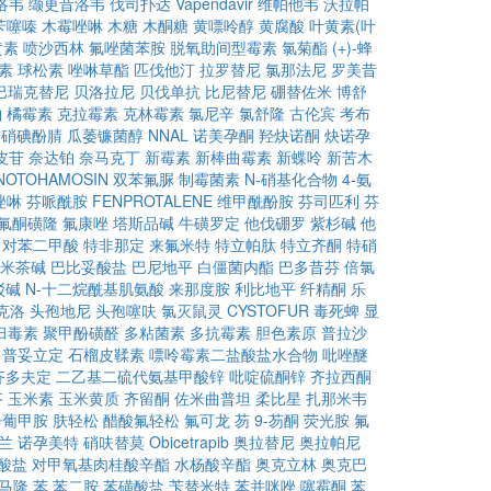
洛韦
缬更昔洛韦
伐司扑达
Vapendavir
维帕他韦
沃拉帕
苄噻嗪
木霉唑啉
木糖
木酮糖
黄嘌呤醇
黄腐酸
叶黄素(叶
黄素
喷沙西林
氟唑菌苯胺
脱氧助间型霉素
氯菊酯
(+)-蜂
素
球松素
唑啉草酯
匹伐他汀
拉罗替尼
氯那法尼
罗美昔
巴瑞克替尼
贝洛拉尼
贝伐单抗
比尼替尼
硼替佐米
博舒
铂
橘霉素
克拉霉素
克林霉素
氯尼辛
氯舒隆
古伦宾
考布
硝碘酚腈
瓜萎镰菌醇
NNAL
诺美孕酮
羟炔诺酮
炔诺孕
皮苷
奈达铂
奈马克丁
新霉素
新棒曲霉素
新蝶呤
新苦木
NOTOHAMOSIN
双苯氟脲
制霉菌素
N-硝基化合物
4-氨
唑啉
芬哌酰胺
FENPROTALENE
维甲酰酚胺
芬司匹利
芬
氟酮磺隆
氟康唑
塔斯品碱
牛磺罗定
他伐硼罗
紫杉碱
他
对苯二甲酸
特非那定
来氟米特
特立帕肽
特立齐酮
特硝
米茶碱
巴比妥酸盐
巴尼地平
白僵菌内酯
巴多昔芬
倍氯
驳碱
N-十二烷酰基肌氨酸
来那度胺
利比地平
纤精酮
乐
克洛
头孢地尼
头孢噻呋
氯灭鼠灵
CYSTOFUR
毒死蜱
显
臼毒素
聚甲酚磺醛
多粘菌素
多抗霉素
胆色素原
普拉沙
普妥立定
石榴皮鞣素
嘌呤霉素二盐酸盐水合物
吡唑醚
齐多夫定
二乙基二硫代氨基甲酸锌
吡啶硫酮锌
齐拉西酮
芬
玉米素
玉米黄质
齐留酮
佐米曲普坦
柔比星
扎那米韦
辛葡甲胺
肤轻松
醋酸氟轻松
氟可龙
芴
9-芴酮
荧光胺
氟
兰
诺孕美特
硝呋替莫
Obicetrapib
奥拉替尼
奥拉帕尼
酸盐
对甲氧基肉桂酸辛酯
水杨酸辛酯
奥克立林
奥克巴
马隆
苯
苯二胺
苯磺酸盐
苄替米特
苯并咪唑
噻霉酮
苯