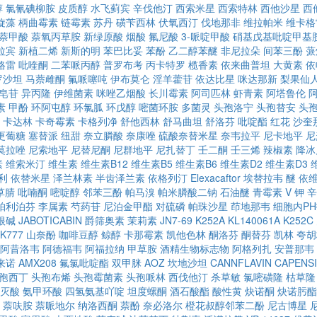
醇
氯氰碘柳胺
皮质醇
水飞蓟宾
辛伐他汀
西索米星
西索特林
西他沙星
西
旋藻
柄曲霉素
链霉素
苏丹
磺苄西林
伏氧西汀
伐地那非
维拉帕米
维卡格
萘甲酸
萘氧丙草胺
新绿原酸
烟酸
氟尼酸
3-哌啶甲酸
硝基戊基吡啶甲基
拉宾
新植二烯
新斯的明
苯巴比妥
苯酚
乙二醇苯醚
非尼拉朵
间苯三酚
蒎
格雷
吡喹酮
二苯哌丙醇
普罗布考
丙卡特罗
榄香素
依来曲普坦
大黄素
依
罗沙坦
马萘雌酮
氟哌噻吨
伊布莫仑
淫羊藿苷
依达比星
咪达那新
梨果仙
皂苷
异丙隆
伊维菌素
咪唑乙烟酸
长川霉素
阿司匹林
虾青素
阿塔鲁伦
素
甲酚
环阿屯醇
环氯胍
环戊醇
嘧菌环胺
多菌灵
头孢洛宁
头孢替安
头
卡达林
卡奇霉素
卡格列净
舒他西林
舒马曲坦
舒洛芬
吡啶酯
红花
沙奎
更葡糖
塞替派
纽甜
奈立膦酸
奈康唑
硫酸奈替米星
奈韦拉平
尼卡地平
尼
莫拉唑
尼索地平
尼替尼酮
尼群地平
尼扎替丁
壬二酮
壬三烯
辣椒素
降冰
素
维索米汀
维生素
维生素B12
维生素B5
维生素B6
维生素D2
维生素D3
利
依替米星
泽兰林素
半齿泽兰素
依格列汀
Elexacaftor
埃替拉韦
醚
依
草腈
吡喃酮
嘧啶醇
邻苯三酚
帕马溴
帕米膦酸二钠
石油醚
青霉素 V 钾
辛
帕利泊芬
李属素
芍药苷
尼泊金甲酯
对硫磷
帕珠沙星
茚地那韦
细胞内P
根碱
JABOTICABIN
爵筛奥素
茉莉素
JN7-69
K252A
KL140061A
K252C
K777
山奈酚
咖啡豆醇
鲸醇
卡那霉素
凯他色林
酮洛芬
酮替芬
凯林
夸胡
阿昔洛韦
阿德福韦
阿福拉纳
甲草胺
酒精生物标志物
阿格列扎
安普那韦
来诺
AMX208
氟氯吡啶酯
双甲脒
AOZ
坎地沙坦
CANNFLAVIN
CAPENSI
孢西丁
头孢布烯
头孢霉菌素
头孢哌林
西伐他汀
杀草敏
氯嘧磺隆
枯草隆
灭酸
氨甲环酸
四氢氨基吖啶
坦度螺酮
酒石酸酯
酸性黄
炔诺酮
炔诺肟酯
萘呋胺
萘哌地尔
纳洛西酮
萘酚
奈必洛尔
橙花叔醇邻苯二酚
尼古博星