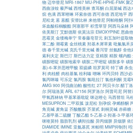
物
迈华替尼
MRI-1867
MU-PHE-HPHE-FMK
聚
西曲溴铵
藜芦碱
西维美林
查耳酮
白屈菜碱
西达
烷
色满
西苯唑啉
环索奈德
西可奈德
西尼地平
西
尼松龙
蒽
蒽醌
安替比林
来他替尼
阿帕喹酮
阿扑
坏血酸棕榈酸酯
阿塞那平
积雪草苷
阿西马朵林
依美斯汀
艾默德斯
依莫法宗
EMOXYPINE
恩曲
恶霉灵
金缕梅单宁
常春藤皂苷元
刺五加叶提取物
苯二酚
潮霉素
金丝桃素
羟基木犀草素
吡氟氯禾
德
春千里光碱
克氏千里光碱
番泻苷
丝氨醇
舍他
索利夫定
斯巴汀
斯巴达力定
亚精胺
精胺
螺内酯
磺胺嘧啶
磺胺地索辛
磺胺二甲嘧啶
磺胺多辛
磺
基)-6-苯并恶唑甲酸
双硫磷
坦罗莫司
特丁磷
杀虫
利
肉桂醛
肉桂基氯
桂利嗪
噌啉
环丙贝特
西沙必
氯丙咪嗪
可乐定
氯丙胺
氯吡拉汀
氯他利酮
克霉
AMG 900
阿伐曲泊帕
酸性红 27
阿贝卡尔
醋丁洛
尔
阿瑞洛莫
ARL 67156
阿罗洛尔
阿普司尼
阿替
甲氧西林钠
甲基苯基吡啶
咪达唑仑
马西替坦
马
MESUPRON
二甲双胍
泼尼松
別孕烷
孕烯醇酮
角克碱
麦角甾
芥酸酰胺
芥菜甙
刺桐灵碱
赤藓糖
乙基甲基二硫醚
丁酸乙酯
5-乙基-2-羟基-3-甲基环
咪喹莫特
脂肪乳剂
碘羟拉酸
异丙烟肼
异烟肼
依
DIAMIDE
IMINE
亚氨基芪
米帕明
MMP抑制剂
吲
沙库必曲
萨拉西诺
沙仑太尔
沙美特罗
SCHEMBL