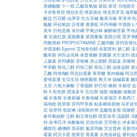
形磷酸酯
十一烷
乙酸双氧铀
尿烷
尿苷
乌地那非
卡布鲁替尼
维拉非尼
维莫德吉
维克里罗克
缬草
酸盐
巴豆醛
仙茅苷
红古豆碱
氰美马嗪
草津净
轮
氨酸
环硅氧烷
莎草烯
赛庚啶
环丙孕酮
半胱胺
L
美辛
扑热息痛
杀扑磷
甲氧沙林
麻醉椒苦素
甲地
素
红曲红胺
莫能菌素
莫西菌素
莫西沙星
普罗孕
丙哌维林
PROPOCTAMINE
乙酸丙酯
异丙安替比
伊屈泼帕
Egonol
艾地骨化醇
依那普利
肠二醇
圣
酰草胺
伊匹达克林
依普黄酮
异菌脲
光引发剂
德
上腺素
异丙碘胺
异喹啉
异山梨醇
异硫蓝
异噻唑
甲草酚
骨化二醇
钙铂三醇
骨化三醇
油菜甾醇
菜
乙酰
阿维A酸
阿克拉霉素
苯草醚
黄肉楠碱
阿法
爱维莫潘
安贝生坦
唑嘧菌胺
莠灭净
烟碱霉素
酰
太尼
六氢大麻酚
丁香脂醇
舒巴坦
糖精
水杨苷
盐
蛉
5-羟色胺
西洛多辛
瓦伦斯
缬胺
缬氨酸
缬氨腈
碱
长春胺
长春新碱
长春地碱
长春瑞滨
长春西汀
福地吡
吡草胺
异丙甲草胺
粘多糖病底物
马罗皮
芘
哒草特
吡啶啉
溴吡斯的明
盐酸吡多胺
吡哆醇
参环氧炔醇
泛醇
帕立骨化醇
喷昔洛韦
戊硫醇
戊
特
依考匹泮
依酚氯铵
厄他培南
艾司唑仑
伊多塞
碘喷托
碘佛醇
异葑醇
氮异丙嗪
艾拉普林
亚胺培
霉素
阿贝卡星
熊果苷
青蒿素
头孢洛林盐
塞利洛