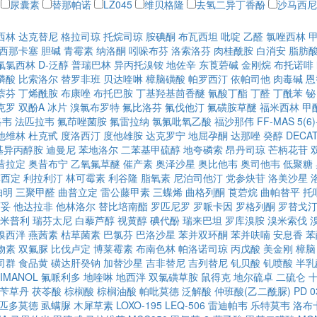
尿囊素
替那帕诺
LZ045
维贝格隆
去氢二异丁香酚
沙马西尼
西林
达克替尼
格拉司琼
托烷司琼
胺碘酮
布瓦西坦
吡啶
乙醛
氯唑西林
西那卡塞
胆碱
青霉素
纳洛酮
吲哚布芬
洛索洛芬
肉桂酰胺
白消安
脂肪
氟氯西林
D-泛醇
普瑞巴林
异丙托溴铵
地佐辛
东莨菪碱
金刚烷
布托诺啡
膦酸
比索洛尔
替罗非班
贝达喹啉
樟脑磺酸
帕罗西汀
依帕司他
肉毒碱
恩
萘芬
丁烯酰胺
布康唑
布托巴胺
丁基羟基茴香醚
氰酸丁酯
丁醛
丁酰苯
铋
克罗
双酚A
冰片
溴氯布罗特
氟比洛芬
氟伐他汀
氟磺胺草醚
福米西林
甲
洛韦
法匹拉韦
氟茚唑菌胺
氟雷拉纳
氯氟吡氧乙酸
福沙那伟
FF-MAS
5(
他维林
杜克甙
度洛西汀
度他雄胺
达克罗宁
地屈孕酮
达那唑
癸醇
DECAT
甲基异丙醇胺
迪曼尼
苯地洛尔
二苯基甲硫醇
地夸磷索
昂丹司琼
芒柄花苷
昔拉定
奥昔布宁
乙氧氟草醚
催产素
奥泽沙星
奥比他韦
奥司他韦
低聚糖
草西定
利拉利汀
林可霉素
利谷隆
脂氧素
尼泊司他汀
党参炔苷
洛美沙星
帕明
三聚甲醛
曲普立定
雷公藤甲素
三蝶烯
曲格列酮
莨菪烷
曲帕替平
托
西妥
他达拉非
他林洛尔
替比培南酯
罗匹尼罗
罗哌卡因
罗格列酮
罗替戈
米普利
瑞芬太尼
白藜芦醇
视黄醇
碘代酚
瑞来巴坦
罗库溴胺
溴米索伐
溴西泮
燕茜素
枯草菌素
巴氯芬
巴洛沙星
苯并双环酮
苯并呋喃
安息香
苯
物素
双氟脲
比伐卢定
博莱霉素
布南色林
帕洛诺司琼
丙戊酸
美金刚
樟脑
司群
食品黄
磺达肝癸钠
加替沙星
吉非替尼
吉列替尼
钆贝酸
钆喷酸
半乳
IMANOL
氟哌利多
地喹啉
地西泮
双氯磺草胺
鼠得克
地尔硫卓
二硫仑
苄草丹
茯苓酸
棕榈酸
棕榈油酸
帕吡莫德
泛解酸
仲班酸(乙二酰脲)
PD 0
匹多莫德
虱螨脲
木犀草素
LOXO-195
LEQ-506
雷迪帕韦
乐特莫韦
洛布