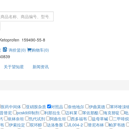
：
toprofen 159490-55-8
索
询价篮(
0
)
购物车(
0
)
50839
关于望知星
新闻资讯
医药中间体
亚硝胺杂质
对照品
奈他地尔
伊曲莫德
苯环喹溴
昔替尼
pcsk9抑制剂
利那拉生
迈科莱
苯佐那酯
海克替啶
吡
钙
依林奈坦
氘代试剂
阿曲生坦
西多福韦
益母草碱
二甲啡烷
韦
伊索拉定
双环醇
达洛鲁胺
JL004-2
替尼布林
帕罗韦德