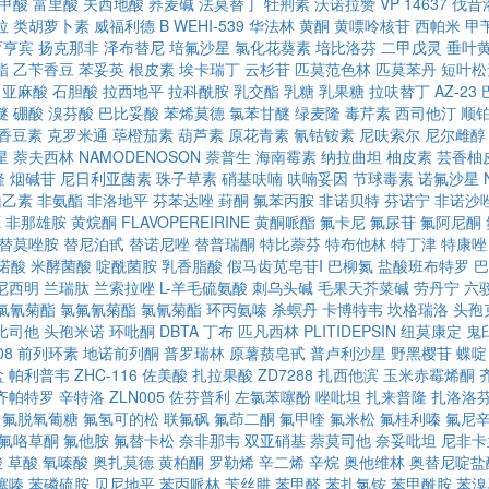
甲酸
富里酸
夫西地酸
荞麦碱
法莫替丁
牡荆素
沃诺拉赞
VP 14637
伐昔
拉
类胡萝卜素
威福利德 B
WEHI-539
华法林
黄酮
黄嘌呤核苷
西帕米
甲
育亨宾
扬克那非
泽布替尼
培氟沙星
氯化花葵素
培比洛芬
二甲戊灵
垂叶
酯
乙苄香豆
苯妥英
根皮素
埃卡瑞丁
云杉苷
匹莫范色林
匹莫苯丹
短叶松
亚麻酸
石胆酸
拉西地平
拉科酰胺
乳交酯
乳糖
乳果糖
拉呋替丁
AZ-23
醚
硼酸
溴芬酸
巴比妥酸
苯烯莫德
氯苯甘醚
绿麦隆
毒芹素
西司他汀
顺
香豆素
克罗米通
荜橙茄素
葫芦素
原花青素
氰钴铵素
尼呋索尔
尼尔雌醇
星
萘夫西林
NAMODENOSON
萘普生
海南霉素
纳拉曲坦
柚皮素
芸香柚
隆
烟碱苷
尼日利亚菌素
珠子草素
硝基呋喃
呋喃妥因
节球毒素
诺氟沙星
山乙素
非氨酯
非洛地平
芬苯达唑
葑酮
氟苯丙胺
非诺贝特
芬诺宁
非诺沙
E
非那雄胺
黄烷酮
FLAVOPEREIRINE
黄酮哌酯
氟卡尼
氟尿苷
氟阿尼酮
替莫唑胺
替尼泊甙
替诺尼唑
替普瑞酮
特比萘芬
特布他林
特丁津
特康唑
诺酸
米酵菌酸
啶酰菌胺
乳香脂酸
假马齿苋皂苷I
巴柳氮
盐酸班布特罗
巴
尼西明
兰瑞肽
兰索拉唑
L-羊毛硫氨酸
刺乌头碱
毛果天芥菜碱
劳丹宁
六
氯氰菊酯
氯氟氰菊酯
氯氰菊酯
环丙氨嗪
杀螟丹
卡博特韦
坎格瑞洛
头孢
比司他
头孢米诺
环吡酮
DBTA
丁布
匹凡西林
PLITIDEPSIN
纽莫康定
鬼
08
前列环素
地诺前列酮
普罗瑞林
原薯蓣皂甙
普卢利沙星
野黑樱苷
蝶啶
盐
帕利普韦
ZHC-116
佐美酸
扎拉果酸
ZD7288
扎西他滨
玉米赤霉烯酮
齐帕特罗
辛特洛
ZLN005
佐芬普利
左氯苯噻酚
唑吡坦
扎来普隆
扎洛洛
氟脱氧葡糖
氟氢可的松
联氟砜
氟茚二酮
氟甲喹
氟米松
氟桂利嗪
氟尼
氟咯草酮
氟他胺
氟替卡松
奈非那韦
双亚硝基
萘莫司他
奈妥吡坦
尼非卡
酸
草酸
氧嗪酸
奥扎莫德
黄柏酮
罗勒烯
辛二烯
辛烷
奥他维林
奥替尼啶盐
噻嗪
苯磷硫胺
贝尼地平
苯丙哌林
苄丝肼
苯甲醛
苯扎氯铵
苯甲酰胺
苯溴