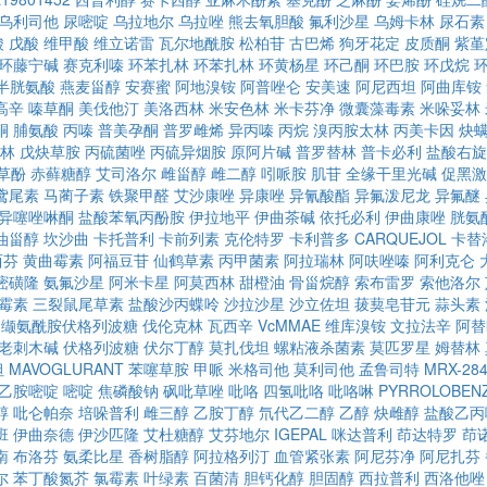
乌利司他
尿嘧啶
乌拉地尔
乌拉唑
熊去氧胆酸
氟利沙星
乌姆卡林
尿石素
酸
戊酸
维甲酸
维立诺雷
瓦尔地酰胺
松柏苷
古巴烯
狗牙花定
皮质酮
紫堇
环藤宁碱
赛克利嗪
环苯扎林
环苯扎林
环黄杨星
环己酮
环巴胺
环戊烷
-半胱氨酸
燕麦甾醇
安赛蜜
阿地溴铵
阿普唑仑
安美速
阿尼西坦
阿曲库铵
高辛
嗪草酮
美伐他汀
美洛西林
米安色林
米卡芬净
微囊藻毒素
米哚妥林
酮
脯氨酸
丙嗪
普美孕酮
普罗雌烯
异丙嗪
丙烷
溴丙胺太林
丙美卡因
炔
林
戊炔草胺
丙硫菌唑
丙硫异烟胺
原阿片碱
普罗替林
普卡必利
盐酸右旋
草酚
赤藓糖醇
艾司洛尔
雌甾醇
雌二醇
吲哌胺
肌苷
全缘干里光碱
促黑激
鸢尾素
马蔺子素
铁聚甲醛
艾沙康唑
异康唑
异氰酸酯
异氟泼尼龙
异氟醚
异噻唑啉酮
盐酸苯氧丙酚胺
伊拉地平
伊曲茶碱
依托必利
伊曲康唑
胱氨
油甾醇
坎沙曲
卡托普利
卡前列素
克伦特罗
卡利普多
CARQUEJOL
卡替
西芬
黄曲霉素
阿福豆苷
仙鹤草素
丙甲菌素
阿拉瑞林
阿呋唑嗪
阿利克仑
嘧磺隆
氨氟沙星
阿米卡星
阿莫西林
甜橙油
骨甾烷醇
索布雷罗
索他洛尔
霉素
三裂鼠尾草素
盐酸沙丙蝶呤
沙拉沙星
沙立佐坦
菝葜皂苷元
蒜头素
缬氨酰胺伏格列波糖
伐伦克林
瓦西辛
VcMMAE
维库溴铵
文拉法辛
阿替
老刺木碱
伏格列波糖
伏尔丁醇
莫扎伐坦
螺粘液杀菌素
莫匹罗星
姆替林
坦
MAVOGLURANT
苯噻草胺
甲哌
米格司他
莫利司他
孟鲁司特
MRX-28
乙胺嘧啶
嘧啶
焦磷酸钠
砜吡草唑
吡咯
四氢吡咯
吡咯啉
PYRROLOBENZ
醇
吡仑帕奈
培哚普利
雌三醇
乙胺丁醇
氘代乙二醇
乙醇
炔雌醇
盐酸乙丙
班
伊曲奈德
伊沙匹隆
艾杜糖醇
艾芬地尔
IGEPAL
咪达普利
茚达特罗
茚
南
布洛芬
氨柔比星
香树脂醇
阿拉格列汀
血管紧张素
阿尼芬净
阿尼扎芬
尔
苯丁酸氮芥
氯霉素
叶绿素
百菌清
胆钙化醇
胆固醇
西拉普利
西洛他唑