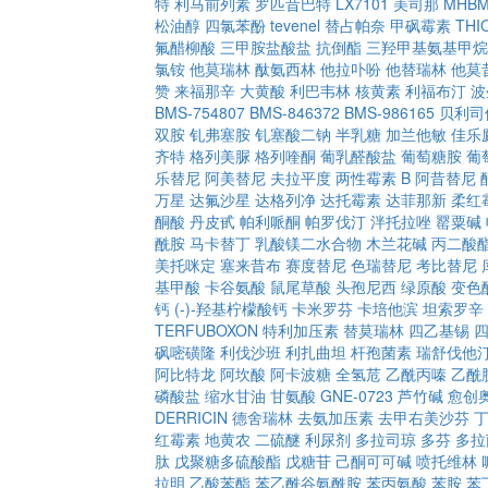
特
利马前列素
罗匹昔巴特
LX7101
美司那
MHB
松油醇
四氯苯酚
tevenel
替占帕奈
甲砜霉素
THI
氟醋柳酸
三甲胺盐酸盐
抗倒酯
三羟甲基氨基甲烷
氯铵
他莫瑞林
酞氨西林
他拉卟吩
他替瑞林
他莫
赞
来福那辛
大黄酸
利巴韦林
核黄素
利福布汀
波
BMS-754807
BMS-846372
BMS-986165
贝利司
双胺
钆弗塞胺
钆塞酸二钠
半乳糖
加兰他敏
佳乐
齐特
格列美脲
格列喹酮
葡乳醛酸盐
葡萄糖胺
葡
乐替尼
阿美替尼
夫拉平度
两性霉素 B
阿昔替尼
万星
达氟沙星
达格列净
达托霉素
达菲那新
柔红
酮酸
丹皮甙
帕利哌酮
帕罗伐汀
泮托拉唑
罂粟碱
酰胺
马卡替丁
乳酸镁二水合物
木兰花碱
丙二酸
美托咪定
塞来昔布
赛度替尼
色瑞替尼
考比替尼
基甲酸
卡谷氨酸
鼠尾草酸
头孢尼西
绿原酸
变色
钙
(-)-羟基柠檬酸钙
卡米罗芬
卡培他滨
坦索罗辛
TERFUBOXON
特利加压素
替莫瑞林
四乙基锡
砜嘧磺隆
利伐沙班
利扎曲坦
杆孢菌素
瑞舒伐他
阿比特龙
阿坎酸
阿卡波糖
全氢苊
乙酰丙嗪
乙酰
磷酸盐
缩水甘油
甘氨酸
GNE-0723
芦竹碱
愈创
DERRICIN
德舍瑞林
去氨加压素
去甲右美沙芬
红霉素
地黄农
二硫醚
利尿剂
多拉司琼
多芬
多拉
肽
戊聚糖多硫酸酯
戊糖苷
己酮可可碱
喷托维林
拉明
乙酸苯酯
苯乙酰谷氨酰胺
苯丙氨酸
苯胺
苯