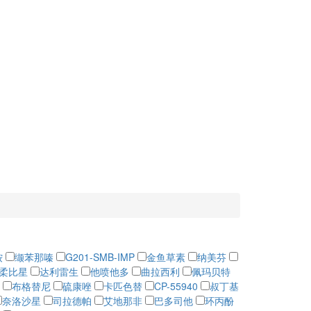
铵
缬苯那嗪
G201-SMB-IMP
金鱼草素
纳美芬
柔比星
达利雷生
他喷他多
曲拉西利
佩玛贝特
布格替尼
硫康唑
卡匹色替
CP-55940
叔丁基
奈洛沙星
司拉德帕
艾地那非
巴多司他
环丙酚