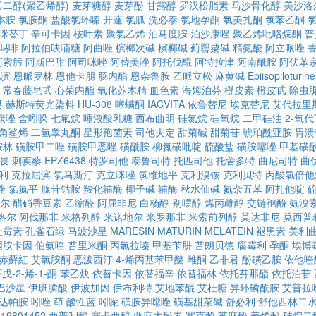
乙二醇(聚乙烯醇)
麦芽糖醇
麦芽酚
甘露醇
罗汉松脂素
马沙骨化醇
美沙洛
本胺
氯胺酮
盐酸氯环嗪
开蓬
氯胍
洗必泰
氯地孕酮
氯美扎酮
氯苯乙酮
咪替丁
辛可卡因
桉叶素
聚氯乙烯
泊马度胺
泊沙康唑
聚乙烯吡咯烷酮
普
吗啡
阿拉伯呋喃糖
阿曲唑
槟榔次碱
槟榔碱
蓟罂粟碱
精氨酸
阿立哌唑
阿索肟
阿斯巴甜
阿司咪唑
阿替美唑
阿托伐醌
阿特拉津
阿南酰胺
阿伏苯
他滨
恩哌罗林
恩他卡朋
肠内酯
恩杂鲁胺
乙哌立松
麻黄碱
Epiisopiloturine
常春藤皂甙
心菊内酯
氧化苏木精
血色素
海姆泊芬
橙皮素
橙皮甙
除虫
灵
赫斯特荧光染料
HU-308
噻螨酮
IACVITA
依鲁替尼
埃克替尼
艾代拉里
康唑
舍吲哚
七氟烷
唾液酸乳糖
西布曲明
硅氮烷
硅氧烷
二甲硅油
2-氧
角鲨烯
二氢睾丸酮
星形孢菌素
司他夫定
甜菊碱
甜菊苷
琥珀酰亚胺
胃溃
胺林
磺胺甲二唑
磺胺甲恶唑
磺酰胺
柳氮磺吡啶
硫酸盐
磺胺噻唑
甲基磺
畏
刺蒺藜
EPZ6438
特罗司他
泰鲁司特
托匹司他
托舍多特
曲尼司特
曲
利
克拉屈滨
氯马斯汀
克立咪唑
氯维地平
克利溴铵
克利贝特
丙酸氯倍他
唑
氯氮平
腺苷钴胺
羧化辅酶
椰子碱
辅酶
秋水仙碱
氮杂五苯
阿扎他啶
尔
醋硝香豆素
乙缩醛
阿屈非尼
白杨醇
别嘌醇
烯丙雌醇
交链孢酚
氨溴
洛尔
阿伐那非
米格列醇
米诺地尔
米罗那非
米索前列醇
莫达非尼
莫西普
杜霉素
孔雀石绿
马波沙星
MARESIN
MATURIN
MELATEIN
褪黑素
美利
丙胺卡因
伯氨喹
普里米酮
丙氯拉嗪
甲基苄肼
普朗贝德
腐霉利
孕酮
埃博
赤蘚紅
艾氯胺酮
恶泼西汀
4-烯丙基苯甲醚
雌酮
乙非君
酚磺乙胺
依他喹
戊-2-烯-1-酮
苯乙炔
依替卡因
依替福辛
依替福林
依托芬那酯
依托泊苷
巴沙星
伊班膦酸
伊波加因
伊布利特
艾地苯醌
艾杜糖
异环磷酰胺
艾普拉
达帕胺
吲唑
茚
酸性蓝
吲哚
磺胺异噁唑
磺基甜菜碱
舒必利
舒他西林二
19801452
西普利醇
赛卡西醇
亚麻木酚素
塞克酚
芝麻酚
姜烯酚
硅烷二