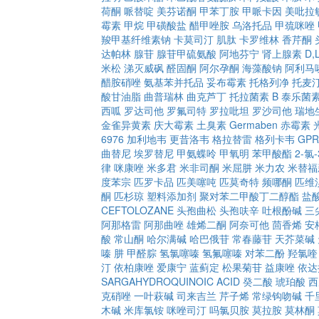
荷酮
哌替啶
美芬诺酮
甲苯丁胺
甲哌卡因
美吡拉
霉素
甲烷
甲磺酸盐
醋甲唑胺
乌洛托品
甲巯咪唑
羧甲基纤维素钠
卡莫司汀
肌肽
卡罗维林
香芹酮
达帕林
腺苷
腺苷甲硫氨酸
阿地芬宁
肾上腺素
D
米松
涕灭威砜
醛固酮
阿尔孕酮
海藻酸钠
阿利马
醋胺硝唑
氨基苯并托品
妥布霉素
托格列净
托麦
酸甘油脂
曲普瑞林
曲克芦丁
托拉菌素 B
泰乐菌
西呱
罗达司他
罗氟司特
罗拉吡坦
罗沙司他
瑞地
金雀异黄素
庆大霉素
土臭素
Germaben
赤霉素
6976
加利地韦
更昔洛韦
格拉替雷
格列卡韦
GPR
曲替尼
埃罗替尼
甲氨蝶呤
甲氧明
苯甲酸酯
2-氯
律
咪康唑
米多君
米非司酮
米屈肼
米力农
米替福
度苯宗
匹罗卡品
匹美噻吨
匹莫奇特
频哪酮
匹维
酮
匹杉琼
塑料添加剂
聚对苯二甲酸丁二醇酯
盐
CEFTOLOZANE
头孢曲松
头孢呋辛
吐根酚碱
三
阿那格雷
阿那曲唑
雄烯二酮
阿奈可他
茴香烯
安
酸
常山酮
哈尔满碱
哈巴俄苷
常春藤苷
天芥菜碱
嗪
肼
甲醛腙
氢氯噻嗪
氢氟噻嗪
对苯二酚
羟氯喹
汀
依柏康唑
爱康宁
蓝蓟定
松果菊苷
益康唑
依达
SARGAHYDROQUINOIC ACID
癸二酸
琥珀酸
西
克硝唑
一叶萩碱
司来吉兰
芹子烯
常绿钩吻碱
千
木碱
米库氯铵
咪唑司汀
吗氯贝胺
莫拉胺
莫林酮