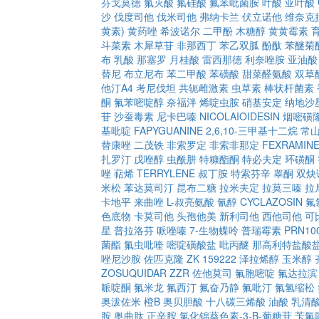
芬戈莫德
氟灭酸
氟硅酸
氟苯吡菌胺
叶酸
亚叶酸
沙
伐度司他
伐米司他
弗纳卡兰
伏立诺他
维奈克
黄素)
黄药唑
希波诺尔
二甲酚
木糖醇
黄黄霉素
斗菜素
木犀草苷
非那西丁
苯乙双胍
酚酞
苯醚菊
布
乳酸
那塞罗
月桂酸
雷西那德
利奈唑胺
亚油酸
替尼
布立尼布
苯二甲酸
苯磺酸
甜菜醛氨酸
双草
他汀A4
考尼伐坦
共轭雌激素
虫草素
棒状杆菌素
酮
氟苯嘧啶醇
奈福泮
烯啶虫胺
硝基安定
纳地沙
苷
沙蚕毒素
尼卡巴嗪
NICOLAIOIDESIN
烟嘧磺
基吡啶
FAPYGUANINE
2,6,10-三甲基十二烷
常
替康唑
二茂铁
非索罗定
非索非那定
FEXRAMIN
扎罗汀
戊唑醇
虫酰肼
特糠酯酮
特必夫定
环磺酮
唑
萜烯
TERRYLENE
叔丁胺
特索芬辛
睾酮
双炔
米松
苯达莫司汀
昆布二糖
拉米夫定
拉莫三嗪
拉
卡地平
来曲唑
L-叔亮氨酸
氰醇
CYCLAZOSIN
氟
色底物
卡莫司他
头孢他美
新利司他
西他司他
可
星
普拉洛芬
哌唑嗪
7-生物蝶呤
普瑞霉素
PRN10
菌酯
氟虫吡喹
嘧啶磺酸盐
吡丙醚
那高利特盐酸
唑尼沙胺
佐匹克隆
ZK 159222
泽拉烯醇
玉米醇
ZOSUQUIDAR
ZZR
佐他莫司
氟胞嘧啶
氟达拉滨
哌啶酮
氟米龙
氟西汀
氟奋乃静
氟吡汀
氟氢缩松
奥泼佐米
橙B
奥贝胆酸
十八碳三烯酸
油酸
乳清
胺
奥曲肽
正辛胺
氯化锦葵色素-3-Β-葡糖苷
苄氟