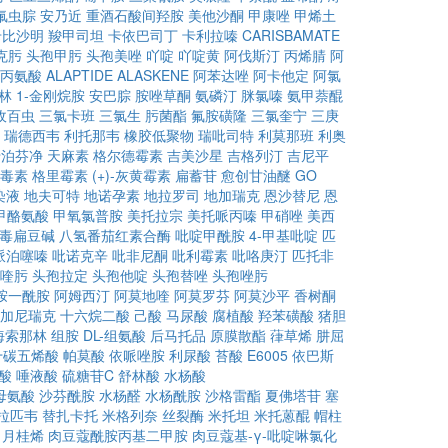
氟虫腙
安乃近
重酒石酸间羟胺
美他沙酮
甲康唑
甲烯土
卡比沙明
羧甲司坦
卡依巴司丁
卡利拉嗪
CARISBAMATE
克肟
头孢甲肟
头孢美唑
吖啶
吖啶黄
阿伐斯汀
丙烯腈
阿
-丙氨酸
ALAPTIDE
ALASKENE
阿苯达唑
阿卡他定
阿氯
林
1-金刚烷胺
安巴腙
胺唑草酮
氨磷汀
脒氯嗪
氨甲萘醌
敌百虫
三氯卡班
三氯生
肟菌酯
氟胺磺隆
三氯奎宁
三庚
瑞德西韦
利托那韦
橡胶低聚物
瑞吡司特
利莫那班
利奥
卡泊芬净
天麻素
格尔德霉素
吉美沙星
吉格列汀
吉尼平
毒素
格里霉素
(+)-灰黄霉素
扁蓄苷
愈创甘油醚
GO
染液
地夫可特
地诺孕素
地拉罗司
地加瑞克
恩沙替尼
恩
甲酪氨酸
甲氧氯普胺
美托拉宗
美托哌丙嗪
甲硝唑
美西
毒扁豆碱
八氢番茄红素合酶
吡啶甲酰胺
4-甲基吡啶
匹
哌泊噻嗪
吡诺克辛
吡非尼酮
吡利霉素
吡咯庚汀
匹托非
喹肟
头孢拉定
头孢他啶
头孢替唑
头孢唑肟
胺一酰胺
阿姆西汀
阿莫地喹
阿莫罗芬
阿莫沙平
香树酮
加尼瑞克
十六烷二酸
己酸
马尿酸
腐植酸
羟苯磺酸
猪胆
海索那林
组胺
DL-组氨酸
后马托品
原膜散酯
葎草烯
肼屈
十碳五烯酸
帕莫酸
依哌唑胺
利尿酸
苔酸
E6005
依巴斯
酸
唾液酸
硫糖苷C
舒林酸
水杨酸
母氨酸
沙芬酰胺
水杨醛
水杨酰胺
沙格雷酯
夏佛塔苷
塞
拉匹韦
替扎卡托
米格列奈
丝裂酶
米托坦
米托蒽醌
帽柱
月桂烯
肉豆蔻酰胺丙基二甲胺
肉豆蔻基-γ-吡啶啉氯化