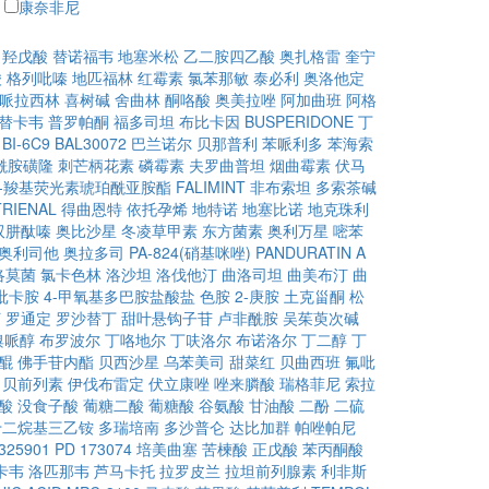
康奈非尼
甲羟戊酸
替诺福韦
地塞米松
乙二胺四乙酸
奥扎格雷
奎宁
酸
格列吡嗪
地匹福林
红霉素
氯苯那敏
泰必利
奥洛他定
哌拉西林
喜树碱
舍曲林
酮咯酸
奥美拉唑
阿加曲班
阿格
替卡韦
普罗帕酮
福多司坦
布比卡因
BUSPERIDONE
丁
BI-6C9
BAL30072
巴兰诺尔
贝那普利
苯哌利多
苯海索
酰胺磺隆
刺芒柄花素
磷霉素
夫罗曲普坦
烟曲霉素
伏马
6)-羧基荧光素琥珀酰亚胺酯
FALIMINT
非布索坦
多索茶碱
RIENAL
得曲恩特
依托孕烯
地特诺
地塞比诺
地克珠利
双肼酞嗪
奥比沙星
冬凌草甲素
东方菌素
奥利万星
嘧苯
奥利司他
奥拉多司
PA-824(硝基咪唑)
PANDURATIN A
洛莫菌
氯卡色林
洛沙坦
洛伐他汀
曲洛司坦
曲美布汀
曲
吡卡胺
4-甲氧基多巴胺盐酸盐
色胺
2-庚胺
土克甾酮
松
汀
罗通定
罗沙替丁
甜叶悬钩子苷
卢非酰胺
吴茱萸次碱
溴哌醇
布罗波尔
丁咯地尔
丁呋洛尔
布诺洛尔
丁二醇
丁
醌
佛手苷内酯
贝西沙星
乌苯美司
甜菜红
贝曲西班
氟吡
贝前列素
伊伐布雷定
伏立康唑
唑来膦酸
瑞格菲尼
索拉
酸
没食子酸
葡糖二酸
葡糖酸
谷氨酸
甘油酸
二酚
二硫
十二烷基三乙铵
多瑞培南
多沙普仑
达比加群
帕唑帕尼
325901
PD 173074
培美曲塞
苦楝酸
正戊酸
苯丙酮酸
卡韦
洛匹那韦
芦马卡托
拉罗皮兰
拉坦前列腺素
利非斯