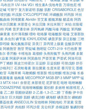
乌布吉泮
UV-184
VG1
维生素A
伐地考昔
万得他尼
维
定碱
可替宁
复方新诺明
肌酸
肌酐
CRISABOROLE
色甘
环喷托酯
环戊胺
CYCLOPEPTINE
环磷酰胺
环丙胺
环丝
氨曲南
阿维菌素
Abridin
苦艾素
醋氨苯酸
醋孟南
阿西
米尔贝菌素
米那普仑
米拉贝隆
米拉米斯汀
米铂
丝裂霉
螨特
丙烯
普罗潘非林
异丙氧磷
丙酰马嗪
丙酸盐
苯丙酮
麻黄素
长叶薄荷酮
嘌呤
吡咯脲
吡嗪酰胺
吡嗪
艾塞那肽
素
杀虫剂
碘苄胍
IONYLIDENE
碘普罗胺
异泛影酸
三唑
异吲哚
氯化氮氨菲啶
异美汀
异丙肾上腺素
盐酸异丙肾
酸
阿糖胞苷
胞苷
野靛碱
胞嘧啶
COTI-219
卡巴他赛
蟹
洛尔
香芹酚
卡维地洛
葛缕醇
头孢羟氨苄
头孢丙烯
多聚
大蒜素
阿索萨米林
阿莫曲坦
芦荟苦素
芦荟甙
阿洛司琼
芦丁烯醇
斯皮兰特霍尔
豆甾醇
豆甾烷醇
司替戊醇
舒芬
沙格列汀
石房蛤毒素
塞拉菌素
生度米星
番泻苷元
墨蝶
欧苷
马鞭草烯
马鞭烯酮
维塞胺
维拉唑酮
维洛沙嗪
长春
真菌毒素
杨梅素
MECOPROP
MGB-BP-3
MMP
MPP
锰
43
MTX-1641
奈替尼
来那替尼
尼罗替尼
吡唑
吡唑啉酮
ODIAZEPINE
吡咯喹啉醌酸
紫杉醇
多效唑
帕塞维尼
人
嗪
乙二醇
双醋炔诺醇
2-乙基-1,3-己二醇
丁香酚
伊卡倍
诺洛尔
巨大戟醇
肌醇
碘克沙醇
碘海醇
碘美普尔
碘帕醇
番荔枝素
ANSECULIN
安他唑林
阿帕地松
芹菜素
安普
西马特罗
肉桂醇
环丙沙星
克仑特罗
赤桐甾醇
氯碘羟喹