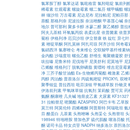
氯苯胺丁醇
氯苯达诺
氯吡格雷
氯羟吡啶
氯前列
稀霉素
壮观霉素
螺旋霉素
螺二氯芬
螺甲螨酯
螺
林
缬沙坦
万古霉素
尼达尼布
尼拉帕尼
尼帕芬那
萘醌
那格列奈
尼波拉胺
奈法唑酮
甲基莲心碱
奈
地尔
普可那利
聚多卡醇
水蓼二醛
聚乙烯醇
普拉
阿夫儿茶精
环氧氯丙烷
表柔比星
依普菌素
依普
菊粉
伊格列净
厄贝沙坦
伊立替康
铁
靛红
异七叶
素
唑啶草酮
阿扎莫林
阿扎司琼
阿齐沙坦
阿奇霉
氯硝西泮
氯赛唑仑
考来维仑
交联羧甲基纤维素钠
金内酯
沙瑞度坦
螺虫乙酯
舒维生
葡聚糖凝胶
舒
呋拉嗪
尼鲁米特
尼伐地平
尼美舒利
尼莫地平
尼
己烯酸
维格列汀
脱氧卵磷脂
黄嘌呤
维吉尼亚霉
净
三芥子酸甘油酯
Es-生物烯丙菊酯
雌激素
乙烯
丙醇
丙泊酚
普萘洛尔
丙硫氧嘧啶
PROXYL
双唑
聚季铵盐
普拉西坦
吡芬溴铵
甲氧磺草胺
扑蛲灵
伊洛前列素
甲氧咪草烟
抗氧剂
茉莉酸
贾可宾
药
氨酮
酮康唑
几夫碱
地骨皮乙素
犬尿素
KF31327
31
拉帕替尼
嘧菌酯
AZASPIRO
阿巴卡韦
乙草胺
莫兰特
阿莫伦特
四烯雌酮
阿普斯特
阿瑞吡坦
氨
芬
酪蛋白
儿茶素
头孢唑啉
头孢妥仑
头孢替坦
头
198946
特地唑胺
替加色罗
硫代肌酸
噻洛芬酸
托
酮
诺司卡品
特女贞苷
NADPH
纳多洛尔
萘肟洛尔