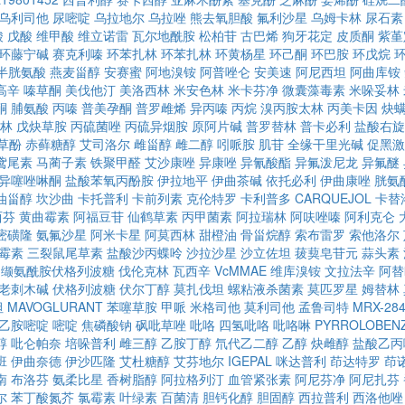
乌利司他
尿嘧啶
乌拉地尔
乌拉唑
熊去氧胆酸
氟利沙星
乌姆卡林
尿石素
酸
戊酸
维甲酸
维立诺雷
瓦尔地酰胺
松柏苷
古巴烯
狗牙花定
皮质酮
紫堇
环藤宁碱
赛克利嗪
环苯扎林
环苯扎林
环黄杨星
环己酮
环巴胺
环戊烷
-半胱氨酸
燕麦甾醇
安赛蜜
阿地溴铵
阿普唑仑
安美速
阿尼西坦
阿曲库铵
高辛
嗪草酮
美伐他汀
美洛西林
米安色林
米卡芬净
微囊藻毒素
米哚妥林
酮
脯氨酸
丙嗪
普美孕酮
普罗雌烯
异丙嗪
丙烷
溴丙胺太林
丙美卡因
炔
林
戊炔草胺
丙硫菌唑
丙硫异烟胺
原阿片碱
普罗替林
普卡必利
盐酸右旋
草酚
赤藓糖醇
艾司洛尔
雌甾醇
雌二醇
吲哌胺
肌苷
全缘干里光碱
促黑激
鸢尾素
马蔺子素
铁聚甲醛
艾沙康唑
异康唑
异氰酸酯
异氟泼尼龙
异氟醚
异噻唑啉酮
盐酸苯氧丙酚胺
伊拉地平
伊曲茶碱
依托必利
伊曲康唑
胱氨
油甾醇
坎沙曲
卡托普利
卡前列素
克伦特罗
卡利普多
CARQUEJOL
卡替
西芬
黄曲霉素
阿福豆苷
仙鹤草素
丙甲菌素
阿拉瑞林
阿呋唑嗪
阿利克仑
嘧磺隆
氨氟沙星
阿米卡星
阿莫西林
甜橙油
骨甾烷醇
索布雷罗
索他洛尔
霉素
三裂鼠尾草素
盐酸沙丙蝶呤
沙拉沙星
沙立佐坦
菝葜皂苷元
蒜头素
缬氨酰胺伏格列波糖
伐伦克林
瓦西辛
VcMMAE
维库溴铵
文拉法辛
阿替
老刺木碱
伏格列波糖
伏尔丁醇
莫扎伐坦
螺粘液杀菌素
莫匹罗星
姆替林
坦
MAVOGLURANT
苯噻草胺
甲哌
米格司他
莫利司他
孟鲁司特
MRX-28
乙胺嘧啶
嘧啶
焦磷酸钠
砜吡草唑
吡咯
四氢吡咯
吡咯啉
PYRROLOBENZ
醇
吡仑帕奈
培哚普利
雌三醇
乙胺丁醇
氘代乙二醇
乙醇
炔雌醇
盐酸乙丙
班
伊曲奈德
伊沙匹隆
艾杜糖醇
艾芬地尔
IGEPAL
咪达普利
茚达特罗
茚
南
布洛芬
氨柔比星
香树脂醇
阿拉格列汀
血管紧张素
阿尼芬净
阿尼扎芬
尔
苯丁酸氮芥
氯霉素
叶绿素
百菌清
胆钙化醇
胆固醇
西拉普利
西洛他唑