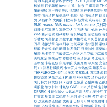
特
利马前列素
罗匹昔巴特
LX7101
美司那
MHB
松油醇
四氯苯酚
tevenel
替占帕奈
甲砜霉素
THI
氟醋柳酸
三甲胺盐酸盐
抗倒酯
三羟甲基氨基甲烷
氯铵
他莫瑞林
酞氨西林
他拉卟吩
他替瑞林
他莫
赞
来福那辛
大黄酸
利巴韦林
核黄素
利福布汀
波
BMS-754807
BMS-846372
BMS-986165
贝利司
双胺
钆弗塞胺
钆塞酸二钠
半乳糖
加兰他敏
佳乐
齐特
格列美脲
格列喹酮
葡乳醛酸盐
葡萄糖胺
葡
乐替尼
阿美替尼
夫拉平度
两性霉素 B
阿昔替尼
万星
达氟沙星
达格列净
达托霉素
达菲那新
柔红
酮酸
丹皮甙
帕利哌酮
帕罗伐汀
泮托拉唑
罂粟碱
酰胺
马卡替丁
乳酸镁二水合物
木兰花碱
丙二酸
美托咪定
塞来昔布
赛度替尼
色瑞替尼
考比替尼
基甲酸
卡谷氨酸
鼠尾草酸
头孢尼西
绿原酸
变色
钙
(-)-羟基柠檬酸钙
卡米罗芬
卡培他滨
坦索罗辛
TERFUBOXON
特利加压素
替莫瑞林
四乙基锡
砜嘧磺隆
利伐沙班
利扎曲坦
杆孢菌素
瑞舒伐他
阿比特龙
阿坎酸
阿卡波糖
全氢苊
乙酰丙嗪
乙酰
磷酸盐
缩水甘油
甘氨酸
GNE-0723
芦竹碱
愈创
DERRICIN
德舍瑞林
去氨加压素
去甲右美沙芬
红霉素
地黄农
二硫醚
利尿剂
多拉司琼
多芬
多拉
肽
戊聚糖多硫酸酯
戊糖苷
己酮可可碱
喷托维林
拉明
乙酸苯酯
苯乙酰谷氨酰胺
苯丙氨酸
苯胺
苯