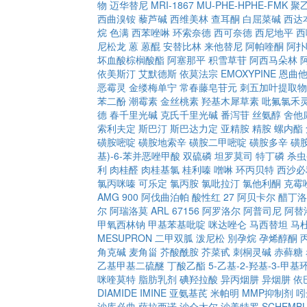
物
迈华替尼
MRI-1867
MU-PHE-HPHE-FMK
聚
西曲溴铵
藜芦碱
西维美林
查耳酮
白屈菜碱
西达
烷
色满
西苯唑啉
环索奈德
西可奈德
西尼地平
西
尼松龙
蒽
蒽醌
安替比林
来他替尼
阿帕喹酮
阿扑
坏血酸棕榈酸酯
阿塞那平
积雪草苷
阿西马朵林
依美斯汀
艾默德斯
依莫法宗
EMOXYPINE
恩曲
恶霉灵
金缕梅单宁
常春藤皂苷元
刺五加叶提取物
苯二酚
潮霉素
金丝桃素
羟基木犀草素
吡氟氯禾
德
春千里光碱
克氏千里光碱
番泻苷
丝氨醇
舍他
索利夫定
斯巴汀
斯巴达力定
亚精胺
精胺
螺内酯
磺胺嘧啶
磺胺地索辛
磺胺二甲嘧啶
磺胺多辛
磺
基)-6-苯并恶唑甲酸
双硫磷
坦罗莫司
特丁磷
杀虫
利
肉桂醛
肉桂基氯
桂利嗪
噌啉
环丙贝特
西沙必
氯丙咪嗪
可乐定
氯丙胺
氯吡拉汀
氯他利酮
克霉
AMG 900
阿伐曲泊帕
酸性红 27
阿贝卡尔
醋丁洛
尔
阿瑞洛莫
ARL 67156
阿罗洛尔
阿普司尼
阿替
甲氧西林钠
甲基苯基吡啶
咪达唑仑
马西替坦
马
MESUPRON
二甲双胍
泼尼松
別孕烷
孕烯醇酮
角克碱
麦角甾
芥酸酰胺
芥菜甙
刺桐灵碱
赤藓糖
乙基甲基二硫醚
丁酸乙酯
5-乙基-2-羟基-3-甲基环
咪喹莫特
脂肪乳剂
碘羟拉酸
异丙烟肼
异烟肼
依
DIAMIDE
IMINE
亚氨基芪
米帕明
MMP抑制剂
吲
沙库必曲
萨拉西诺
沙仑太尔
沙美特罗
SCHEMBL