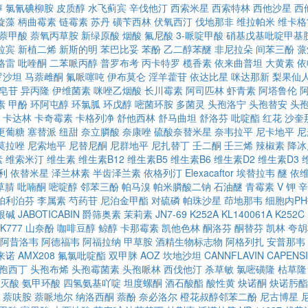
醇
氯氰碘柳胺
皮质醇
水飞蓟宾
辛伐他汀
西索米星
西索特林
西他沙星
西
旋藻
柄曲霉素
链霉素
苏丹
磺苄西林
伏氧西汀
伐地那非
维拉帕米
维卡格
萘甲酸
萘氧丙草胺
新绿原酸
烟酸
氟尼酸
3-哌啶甲酸
硝基戊基吡啶甲基
拉宾
新植二烯
新斯的明
苯巴比妥
苯酚
乙二醇苯醚
非尼拉朵
间苯三酚
蒎
格雷
吡喹酮
二苯哌丙醇
普罗布考
丙卡特罗
榄香素
依来曲普坦
大黄素
依
罗沙坦
马萘雌酮
氟哌噻吨
伊布莫仑
淫羊藿苷
依达比星
咪达那新
梨果仙
皂苷
异丙隆
伊维菌素
咪唑乙烟酸
长川霉素
阿司匹林
虾青素
阿塔鲁伦
素
甲酚
环阿屯醇
环氯胍
环戊醇
嘧菌环胺
多菌灵
头孢洛宁
头孢替安
头
卡达林
卡奇霉素
卡格列净
舒他西林
舒马曲坦
舒洛芬
吡啶酯
红花
沙奎
更葡糖
塞替派
纽甜
奈立膦酸
奈康唑
硫酸奈替米星
奈韦拉平
尼卡地平
尼
莫拉唑
尼索地平
尼替尼酮
尼群地平
尼扎替丁
壬二酮
壬三烯
辣椒素
降冰
素
维索米汀
维生素
维生素B12
维生素B5
维生素B6
维生素D2
维生素D3
利
依替米星
泽兰林素
半齿泽兰素
依格列汀
Elexacaftor
埃替拉韦
醚
依
草腈
吡喃酮
嘧啶醇
邻苯三酚
帕马溴
帕米膦酸二钠
石油醚
青霉素 V 钾
辛
帕利泊芬
李属素
芍药苷
尼泊金甲酯
对硫磷
帕珠沙星
茚地那韦
细胞内P
根碱
JABOTICABIN
爵筛奥素
茉莉素
JN7-69
K252A
KL140061A
K252C
K777
山奈酚
咖啡豆醇
鲸醇
卡那霉素
凯他色林
酮洛芬
酮替芬
凯林
夸胡
阿昔洛韦
阿德福韦
阿福拉纳
甲草胺
酒精生物标志物
阿格列扎
安普那韦
来诺
AMX208
氟氯吡啶酯
双甲脒
AOZ
坎地沙坦
CANNFLAVIN
CAPENSI
孢西丁
头孢布烯
头孢霉菌素
头孢哌林
西伐他汀
杀草敏
氯嘧磺隆
枯草隆
灭酸
氨甲环酸
四氢氨基吖啶
坦度螺酮
酒石酸酯
酸性黄
炔诺酮
炔诺肟酯
萘呋胺
萘哌地尔
纳洛西酮
萘酚
奈必洛尔
橙花叔醇邻苯二酚
尼古博星