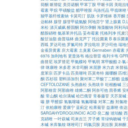
荷酮
哌替啶
美芬诺酮
甲苯丁胺
甲哌卡因
美吡拉
霉素
甲烷
甲磺酸盐
醋甲唑胺
乌洛托品
甲巯咪唑
羧甲基纤维素钠
卡莫司汀
肌肽
卡罗维林
香芹酮
达帕林
腺苷
腺苷甲硫氨酸
阿地芬宁
肾上腺素
D
米松
涕灭威砜
醛固酮
阿尔孕酮
海藻酸钠
阿利马
醋胺硝唑
氨基苯并托品
妥布霉素
托格列净
托麦
酸甘油脂
曲普瑞林
曲克芦丁
托拉菌素 B
泰乐菌
西呱
罗达司他
罗氟司特
罗拉吡坦
罗沙司他
瑞地
金雀异黄素
庆大霉素
土臭素
Germaben
赤霉素
6976
加利地韦
更昔洛韦
格拉替雷
格列卡韦
GPR
曲替尼
埃罗替尼
甲氨蝶呤
甲氧明
苯甲酸酯
2-氯
律
咪康唑
米多君
米非司酮
米屈肼
米力农
米替福
度苯宗
匹罗卡品
匹美噻吨
匹莫奇特
频哪酮
匹维
酮
匹杉琼
塑料添加剂
聚对苯二甲酸丁二醇酯
盐
CEFTOLOZANE
头孢曲松
头孢呋辛
吐根酚碱
三
阿那格雷
阿那曲唑
雄烯二酮
阿奈可他
茴香烯
安
酸
常山酮
哈尔满碱
哈巴俄苷
常春藤苷
天芥菜碱
嗪
肼
甲醛腙
氢氯噻嗪
氢氟噻嗪
对苯二酚
羟氯喹
汀
依柏康唑
爱康宁
蓝蓟定
松果菊苷
益康唑
依达
SARGAHYDROQUINOIC ACID
癸二酸
琥珀酸
西
克硝唑
一叶萩碱
司来吉兰
芹子烯
常绿钩吻碱
千
木碱
米库氯铵
咪唑司汀
吗氯贝胺
莫拉胺
莫林酮