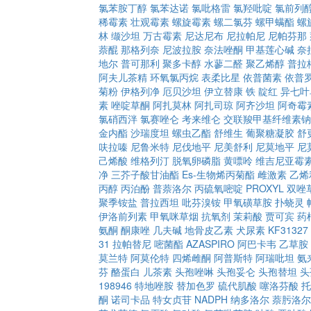
氯苯胺丁醇
氯苯达诺
氯吡格雷
氯羟吡啶
氯前列
稀霉素
壮观霉素
螺旋霉素
螺二氯芬
螺甲螨酯
螺
林
缬沙坦
万古霉素
尼达尼布
尼拉帕尼
尼帕芬那
萘醌
那格列奈
尼波拉胺
奈法唑酮
甲基莲心碱
奈
地尔
普可那利
聚多卡醇
水蓼二醛
聚乙烯醇
普拉
阿夫儿茶精
环氧氯丙烷
表柔比星
依普菌素
依普
菊粉
伊格列净
厄贝沙坦
伊立替康
铁
靛红
异七叶
素
唑啶草酮
阿扎莫林
阿扎司琼
阿齐沙坦
阿奇霉
氯硝西泮
氯赛唑仑
考来维仑
交联羧甲基纤维素钠
金内酯
沙瑞度坦
螺虫乙酯
舒维生
葡聚糖凝胶
舒
呋拉嗪
尼鲁米特
尼伐地平
尼美舒利
尼莫地平
尼
己烯酸
维格列汀
脱氧卵磷脂
黄嘌呤
维吉尼亚霉
净
三芥子酸甘油酯
Es-生物烯丙菊酯
雌激素
乙烯
丙醇
丙泊酚
普萘洛尔
丙硫氧嘧啶
PROXYL
双唑
聚季铵盐
普拉西坦
吡芬溴铵
甲氧磺草胺
扑蛲灵
伊洛前列素
甲氧咪草烟
抗氧剂
茉莉酸
贾可宾
药
氨酮
酮康唑
几夫碱
地骨皮乙素
犬尿素
KF31327
31
拉帕替尼
嘧菌酯
AZASPIRO
阿巴卡韦
乙草胺
莫兰特
阿莫伦特
四烯雌酮
阿普斯特
阿瑞吡坦
氨
芬
酪蛋白
儿茶素
头孢唑啉
头孢妥仑
头孢替坦
头
198946
特地唑胺
替加色罗
硫代肌酸
噻洛芬酸
托
酮
诺司卡品
特女贞苷
NADPH
纳多洛尔
萘肟洛尔