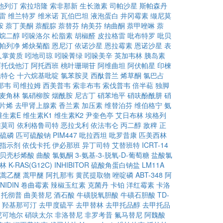
他列汀
索拉培隆
索非那新
生长激素
司帕沙星
斯帕森丹
雷
维兰特罗
维米诺
瓦伯巴坦
液泡蛋白
井冈霉素
缬尼莫
胺
萘丁美酮
萘醌腙
萘替芬
纳美芬
纳曲酮
萘甲唑啉
萘
烷二醇
吲哚洛尔
松脂素
胡椒醛
皮拉格雷
吡布特罗
吡贝
帕列净
烯炔菊酯
恩尼汀
依诺沙星
恩拉霉素
恩诺沙星
表
人掌黄质
吲地司琼
吲哚菁绿
吲哚美辛
英加韦林
胰岛素
阿托伐他汀
阿托西班
桃叶珊瑚苷
阿维曲坦
阿伏帕星
印楝
孢特仑
十六烷基吡啶
氯苯胺灵
西酞普兰
烯草酮
氯巴占
那韦
司维拉姆
西美普韦
索非布韦
索伐普韦
倍半萜
独脚
麦角林
氯硝柳胺
烟酰胺
尼古丁
硝苯地平
硝呋酚酰肼
硝
片烯
去甲肾上腺素
香兰素
加压素
维替泊芬
维伯格宁
氨
维生素E
维生素K1
维生素K2
尹奎色亭
艾日布林
埃格列
维莫司
依利格鲁司特
恶拉戈利
依法韦仑
丙二醇
敌稗
正
硫磷
匹可硫酸钠
PIM447
吡拉西坦
吡罗昔康
匹美西林
H指示剂
依伐卡托
伊必那班
异丁司特
艾替班特
ICRT-14
贝壳杉烯酸
曲酸
氯氨酮
3-氨基-3-脱氧-D-葡萄糖
盐酸氯
林
K-RAS(G12C) INHIBITOR
硫酸角蛋白钠盐
LM11A
蒿乙醚
蒿甲醚
阿扎那韦
黄芪提取物
唑啶磷
ABT-348
阿
NIDIN
卷曲霉素
辣椒玉红素
克菌丹
卡铂
洋红霉素
卡洛
托彻普
曲美替尼
酒石酸
牛磺脱氧胆酸
牛磺石胆酸
TD-
羟基那可汀
去甲度硫平
去甲替林
去甲托品醇
去甲托品
尼可地尔
硝呋太尔
非洛替尼
非罗考昔
氟马替尼
阿魏酸