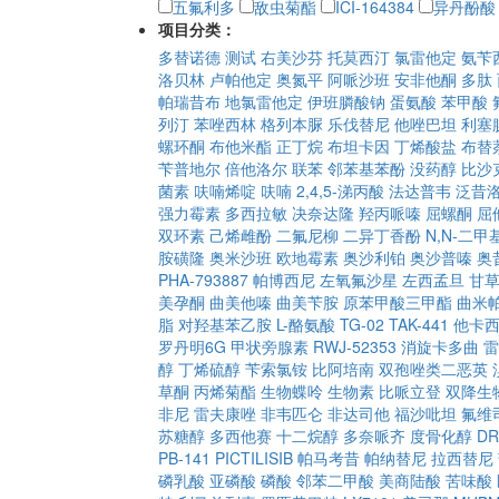
五氟利多
敌虫菊酯
ICI-164384
异丹酚酸
项目分类：
多替诺德
测试
右美沙芬
托莫西汀
氯雷他定
氨苄
洛贝林
卢帕他定
奥氮平
阿哌沙班
安非他酮
多肽
帕瑞昔布
地氯雷他定
伊班膦酸钠
蛋氨酸
苯甲酸
列汀
苯唑西林
格列本脲
乐伐替尼
他唑巴坦
利塞
螺环酮
布他米酯
正丁烷
布坦卡因
丁烯酸盐
布替
苄普地尔
倍他洛尔
联苯
邻苯基苯酚
没药醇
比沙
菌素
呋喃烯啶
呋喃
2,4,5-涕丙酸
法达普韦
泛昔
强力霉素
多西拉敏
决奈达隆
羟丙哌嗪
屈螺酮
屈
双环素
己烯雌酚
二氟尼柳
二异丁香酚
N,N-二
胺磺隆
奥米沙班
欧地霉素
奥沙利铂
奥沙普嗪
奥
PHA-793887
帕博西尼
左氧氟沙星
左西孟旦
甘
美孕酮
曲美他嗪
曲美苄胺
原苯甲酸三甲酯
曲米
脂
对羟基苯乙胺
L-酪氨酸
TG-02
TAK-441
他卡
罗丹明6G
甲状旁腺素
RWJ-52353
消旋卡多曲
雷
醇
丁烯硫醇
苄索氯铵
比阿培南
双孢唑类二恶英
草酮
丙烯菊酯
生物蝶呤
生物素
比哌立登
双降生
非尼
雷夫康唑
非韦匹仑
非达司他
福沙吡坦
氟维
苏糖醇
多西他赛
十二烷醇
多奈哌齐
度骨化醇
DR
PB-141
PICTILISIB
帕马考昔
帕纳替尼
拉西替尼
磷乳酸
亚磷酸
磷酸
邻苯二甲酸
美商陆酸
苦味酸