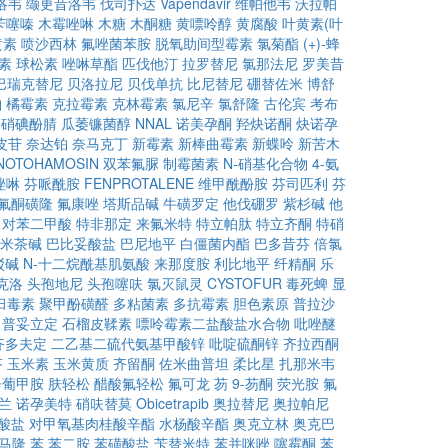
洛韦
缬更昔洛韦
伐司扑达
Vapendavir
维帕他韦
沃拉帕
苄噻嗪
木霉唑啉
木糖
木酮糖
黄嘌呤醇
黄腐酸
叶黄素(叶
黄素
喷沙西林
氟唑菌苯胺
脱氧助间型霉素
氯菊酯
(+)-蜂
素
球松素
唑啉草酯
匹伐他汀
拉罗替尼
氯那法尼
罗美昔
巴瑞克替尼
贝洛拉尼
贝伐单抗
比尼替尼
硼替佐米
博舒
铂
橘霉素
克拉霉素
克林霉素
氯尼辛
氯舒隆
古伦宾
考布
硝碘酚腈
瓜萎镰菌醇
NNAL
诺美孕酮
羟炔诺酮
炔诺孕
皮苷
奈达铂
奈马克丁
新霉素
新棒曲霉素
新蝶呤
新苦木
NOTOHAMOSIN
双苯氟脲
制霉菌素
N-硝基化合物
4-氨
唑啉
芬哌酰胺
FENPROTALENE
维甲酰酚胺
芬司匹利
芬
氟酮磺隆
氟康唑
塔斯品碱
牛磺罗定
他伐硼罗
紫杉碱
他
对苯二甲酸
特非那定
来氟米特
特立帕肽
特立齐酮
特硝
米茶碱
巴比妥酸盐
巴尼地平
白僵菌内酯
巴多昔芬
倍氯
驳碱
N-十二烷酰基肌氨酸
来那度胺
利比地平
纤精酮
乐
克洛
头孢地尼
头孢噻呋
氯灭鼠灵
CYSTOFUR
毒死蜱
显
臼毒素
聚甲酚磺醛
多粘菌素
多抗霉素
胆色素原
普拉沙
普妥立定
石榴皮鞣素
嘌呤霉素二盐酸盐水合物
吡唑醚
齐多夫定
二乙基二硫代氨基甲酸锌
吡啶硫酮锌
齐拉西酮
芬
玉米素
玉米黄质
齐留酮
佐米曲普坦
柔比星
扎那米韦
辛葡甲胺
肤轻松
醋酸氟轻松
氟可龙
芴
9-芴酮
荧光胺
氟
兰
诺孕美特
硝呋替莫
Obicetrapib
奥拉替尼
奥拉帕尼
酸盐
对甲氧基肉桂酸辛酯
水杨酸辛酯
奥克立林
奥克巴
马隆
苯
苯二胺
苯磺酸盐
苄替米特
苯并咪唑
噻霉酮
苯