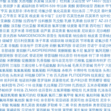
甲酸
富里酸
夫西地酸
荞麦碱
法莫替丁
牡荆素
沃诺拉赞
VP 14637
伐昔
拉
类胡萝卜素
威福利德 B
WEHI-539
华法林
黄酮
黄嘌呤核苷
西帕米
甲
育亨宾
扬克那非
泽布替尼
培氟沙星
氯化花葵素
培比洛芬
二甲戊灵
垂叶
酯
乙苄香豆
苯妥英
根皮素
埃卡瑞丁
云杉苷
匹莫范色林
匹莫苯丹
短叶松
亚麻酸
石胆酸
拉西地平
拉科酰胺
乳交酯
乳糖
乳果糖
拉呋替丁
AZ-23
醚
硼酸
溴芬酸
巴比妥酸
苯烯莫德
氯苯甘醚
绿麦隆
毒芹素
西司他汀
顺
香豆素
克罗米通
荜橙茄素
葫芦素
原花青素
氰钴铵素
尼呋索尔
尼尔雌醇
星
萘夫西林
NAMODENOSON
萘普生
海南霉素
纳拉曲坦
柚皮素
芸香柚
隆
烟碱苷
尼日利亚菌素
珠子草素
硝基呋喃
呋喃妥因
节球毒素
诺氟沙星
山乙素
非氨酯
非洛地平
芬苯达唑
葑酮
氟苯丙胺
非诺贝特
芬诺宁
非诺沙
E
非那雄胺
黄烷酮
FLAVOPEREIRINE
黄酮哌酯
氟卡尼
氟尿苷
氟阿尼酮
替莫唑胺
替尼泊甙
替诺尼唑
替普瑞酮
特比萘芬
特布他林
特丁津
特康唑
诺酸
米酵菌酸
啶酰菌胺
乳香脂酸
假马齿苋皂苷I
巴柳氮
盐酸班布特罗
巴
尼西明
兰瑞肽
兰索拉唑
L-羊毛硫氨酸
刺乌头碱
毛果天芥菜碱
劳丹宁
六
氯氰菊酯
氯氟氰菊酯
氯氰菊酯
环丙氨嗪
杀螟丹
卡博特韦
坎格瑞洛
头孢
比司他
头孢米诺
环吡酮
DBTA
丁布
匹凡西林
PLITIDEPSIN
纽莫康定
鬼
08
前列环素
地诺前列酮
普罗瑞林
原薯蓣皂甙
普卢利沙星
野黑樱苷
蝶啶
盐
帕利普韦
ZHC-116
佐美酸
扎拉果酸
ZD7288
扎西他滨
玉米赤霉烯酮
齐帕特罗
辛特洛
ZLN005
佐芬普利
左氯苯噻酚
唑吡坦
扎来普隆
扎洛洛
氟脱氧葡糖
氟氢可的松
联氟砜
氟茚二酮
氟甲喹
氟米松
氟桂利嗪
氟尼
氟咯草酮
氟他胺
氟替卡松
奈非那韦
双亚硝基
萘莫司他
奈妥吡坦
尼非卡
酸
草酸
氧嗪酸
奥扎莫德
黄柏酮
罗勒烯
辛二烯
辛烷
奥他维林
奥替尼啶盐
噻嗪
苯磷硫胺
贝尼地平
苯丙哌林
苄丝肼
苯甲醛
苯扎氯铵
苯甲酰胺
苯溴