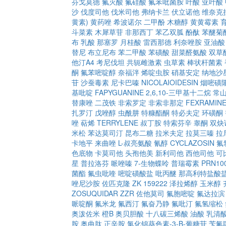
芬戈莫德
氟灭酸
氟硅酸
氟苯吡菌胺
叶酸
亚叶酸
沙
伐度司他
伐米司他
弗纳卡兰
伏立诺他
维奈克
黄素)
黄药唑
希波诺尔
二甲酚
木糖醇
黄黄霉素
斗菜素
木犀草苷
非那西丁
苯乙双胍
酚酞
苯醚菊
布
乳酸
那塞罗
月桂酸
雷西那德
利奈唑胺
亚油酸
替尼
布立尼布
苯二甲酸
苯磺酸
甜菜醛氨酸
双草
他汀A4
考尼伐坦
共轭雌激素
虫草素
棒状杆菌素
酮
氟苯嘧啶醇
奈福泮
烯啶虫胺
硝基安定
纳地沙
苷
沙蚕毒素
尼卡巴嗪
NICOLAIOIDESIN
烟嘧磺
基吡啶
FAPYGUANINE
2,6,10-三甲基十二烷
常
替康唑
二茂铁
非索罗定
非索非那定
FEXRAMIN
扎罗汀
戊唑醇
虫酰肼
特糠酯酮
特必夫定
环磺酮
唑
萜烯
TERRYLENE
叔丁胺
特索芬辛
睾酮
双炔
米松
苯达莫司汀
昆布二糖
拉米夫定
拉莫三嗪
拉
卡地平
来曲唑
L-叔亮氨酸
氰醇
CYCLAZOSIN
氟
色底物
卡莫司他
头孢他美
新利司他
西他司他
可
星
普拉洛芬
哌唑嗪
7-生物蝶呤
普瑞霉素
PRN10
菌酯
氟虫吡喹
嘧啶磺酸盐
吡丙醚
那高利特盐酸
唑尼沙胺
佐匹克隆
ZK 159222
泽拉烯醇
玉米醇
ZOSUQUIDAR
ZZR
佐他莫司
氟胞嘧啶
氟达拉滨
哌啶酮
氟米龙
氟西汀
氟奋乃静
氟吡汀
氟氢缩松
奥泼佐米
橙B
奥贝胆酸
十八碳三烯酸
油酸
乳清
胺
奥曲肽
正辛胺
氯化锦葵色素-3-Β-葡糖苷
苄氟