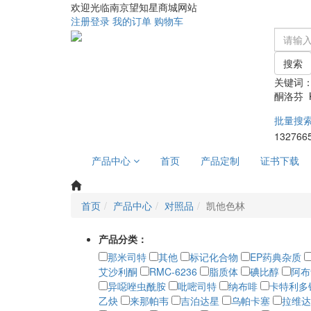
欢迎光临南京望知星商城网站
注册
登录
我的订单
购物车
搜索
关键词
酮洛芬 Ke
批量搜
132766
产品中心
首页
产品定制
证书下载
首页
产品中心
对照品
凯他色林
产品分类：
那米司特
其他
标记化合物
EP药典杂质
艾沙利酮
RMC-6236
脂质体
碘比醇
阿布
异噁唑虫酰胺
吡嘧司特
纳布啡
卡特利多
乙炔
来那帕韦
吉泊达星
乌帕卡塞
拉维达