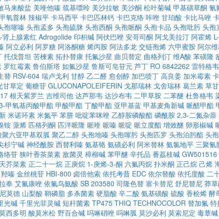
敏马来酸盐
美喹他嗪
巯基嘌呤
美沙拉敏
美沙酮
松叶菊碱
甲基磺草酮
氰
甲氧普林
辣椒平
卡马西平
卡巴匹林钙
卡巴克络
咔唑
甘珀酸
卡比马唑
头孢噻嗪
头孢孟多
头孢硫脒
头孢西酮
头孢哌酮
头孢卡品
头孢吡肟
头孢
,L-肾上腺素红
Adrogolide
印枳碱
阿伏巴唑
安哥司酮
阿戈美拉汀
阿霍烯
L
嗪
阿立必利
阿罗糖
阿洛酮糖
烯丙胺
阿法多龙
交链孢烯
六甲蜜胺
阿尔维
汀
托伐普坦
苦楝素
拓扑替康
托氟沙星
曲贝替定
曲格列汀
维A酸
苯磺隆
素
罗红霉素
鲁伯斯塔
如氟沙星
鲁斯可皂苷元
芦丁
RO 6842262
雷特格韦
生替
RSV-604
瑞卢戈利
甘醇
乙二醛
愈创醇
加巴喷丁
高良姜
加米霉素
光甘草定
葡糖苷
GLUCONAPOLEIFERIN
戈那瑞林
戈舍瑞林
葛兰素
草甘
17
根天紫罗兰
吉维司他
达芦那韦
达沙布韦
二甲草胺
二苯醚
杜鲁格韦
-3-甲氧基丙酸甲酯
甲酸甲酯
丁酸甲酯
亚甲基蓝
甲基麦角新碱
哌醋甲酯
新
米诺环素
米氮平
苯肼
吡啶苯咪唑
乙醇胺磷酸酯
磷酰胺
2,3-二氮杂萘
溴铵
蒎烯
匹格列酮
匹泮哌隆
哌喹
哌嗪
哌啶
哌立度酯
增效醚
卵形椒碱
酸聚六亚甲基双胍
聚乙二醇
头孢地嗪
头孢噻肟
头孢匹罗
头孢泊肟酯
头孢
尖杉宁碱
神经酰胺
西替利嗪
氨基铬
氨磺必利
阿米替林
氨氯地平
三聚氰
格络苷
狭叶香茶菜素
敌菌灵
樟柳碱
苯甲醚
辛托品
番荔枝碱
GW501516
天芥菜素
正二十一烷
正庚烷
1-庚烯-3-酮
六氟丙烷
扑米酮
正己烷
己烯
羟嗪
金丝桃苷
HBI-800
卤倍他索
依托考昔
EDC
依尔替酸
依托度酸
二
拉奉
艾氟康唑
依氟鸟氨酸
SB 203580
司隆色替
塞卡替尼
舒尼替尼
莽草
尼莫德
山梨酸
鞘磷脂
多杀菌素
硬脂酸
辛二酸
氨基磺酸
硫酸
香桧烯
酵
里光碱
千里光菲灵碱
短杆菌素
TP475
THIQ
TECHNOCOLOR
替加氟
特
莫西多明
酸莫米松
野百合碱
吗啉硝唑
吗啉胍
莫沙必利
莫索尼定
毒蕈碱