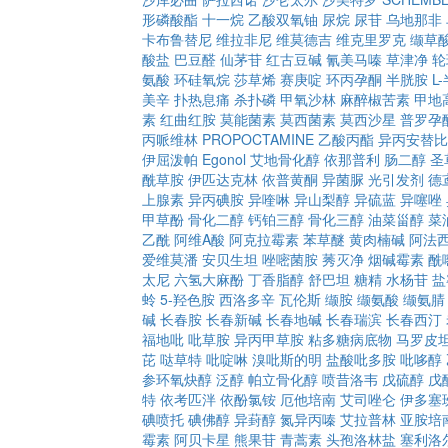
形磷酸酯
十一烷
乙酸双氧铀
尿烷
尿苷
乌地那非
卡布鲁替尼
维拉非尼
维莫德吉
维克里罗克
缬草
酸盐
巴豆醛
仙茅苷
红古豆碱
氰美马嗪
草津净
轮
氨酸
环硅氧烷
莎草烯
赛庚啶
环丙孕酮
半胱胺
L
美辛
扑热息痛
杀扑磷
甲氧沙林
麻醉椒苦素
甲地
素
红曲红胺
莫能菌素
莫西菌素
莫西沙星
普罗孕
丙哌维林
PROPOCTAMINE
乙酸丙酯
异丙安替比
伊屈泼帕
Egonol
艾地骨化醇
依那普利
肠二醇
圣
酰草胺
伊匹达克林
依普黄酮
异菌脲
光引发剂
德
上腺素
异丙碘胺
异喹啉
异山梨醇
异硫蓝
异噻唑
甲草酚
骨化二醇
钙铂三醇
骨化三醇
油菜甾醇
菜
乙酰
阿维A酸
阿克拉霉素
苯草醚
黄肉楠碱
阿法
爱维莫潘
安贝生坦
唑嘧菌胺
莠灭净
烟碱霉素
酰
太尼
六氢大麻酚
丁香脂醇
舒巴坦
糖精
水杨苷
盐
蛉
5-羟色胺
西洛多辛
瓦伦斯
缬胺
缬氨酸
缬氨腈
碱
长春胺
长春新碱
长春地碱
长春瑞滨
长春西汀
福地吡
吡草胺
异丙甲草胺
粘多糖病底物
马罗皮
芘
哒草特
吡啶啉
溴吡斯的明
盐酸吡多胺
吡哆醇
参环氧炔醇
泛醇
帕立骨化醇
喷昔洛韦
戊硫醇
戊
特
依考匹泮
依酚氯铵
厄他培南
艾司唑仑
伊多塞
碘喷托
碘佛醇
异葑醇
氮异丙嗪
艾拉普林
亚胺培
霉素
阿贝卡星
熊果苷
青蒿素
头孢洛林盐
塞利洛