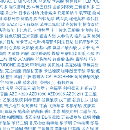
IC ACID
MPC-3100
马来酸
苹果酸
替莫普利
TEMPOL
马多
喘乐普利
反-4-氯巴豆醇
曲前列环素
三氟哌利多
三
嗪
杀虫环
替卡西林钠
托非索洋
托定磷钠
甲氧苄啶
曲司
坦
瑞格列净
树脂毒素
苄蚨菊酯
试卤灵
瑞他莫林
瑞伐拉
韦酯
BAZ2-ICR
解草酮
苯并二氟吡
比克替拉韦
博赛泼维
头孢氨苄
卡比多巴
卡博替尼
卡非佐米
乙醇酸
甘草酸
钆
酮
羟色胺酮
玉米黄酮
银杏内酯
人参皂甙
格列波脲
格列
布罗替尼
阿卡替尼
七叶树皂苷B
阿法替尼
仙鹤草酚B
艾
酸
阿仑膦酸
泛影酸
氨基己酸
氨基乙酰丙酸
大豆苷
达巴
肪酸
丙磺舒
丙酸
原地衣硬酸
蝶酸
甲酸吡嗪
吡啶乙酸
丙
二酸
微酸
米诺膦酸
丝裂酶酸
红曲酸
黏酸
霉酚酸
玛卡
TURONE
美登素
甲苯哒唑
美贝维林
美克洛嗪
甲氯芬酯
酸
克拉维酸
硫酸粘菌素
卡达唑胺
咖啡酰奎宁酸
辛酸
氨
角林
蟹甲草酮
尸胺
咖啡因
CALACORENE
葡萄糖酸乳酸
宁
特拉万星
替米沙坦
替格列汀
特拉唑嗪
替米考星
亭牙毒素
硫普罗宁
利福平
利福霉素
利福昔明
苷酸
AZD 4320
AZD1080
AZD3965
AZD9291
壬二酸
炔
乙酰谷酰胺
阿考替胺
谷氨酰胺
戊二醛
谷胱甘肽
甘油
素
吉沙地芬
葡萄糖醇
甘油
飞燕草素
溴氰菊酯
皮肤素
吡氟草胺
地高辛
醚菌胺
香叶木素
地奥司明
二恶英
地
瑞肽
帕图西隆
戊乙奎醚
DL-青霉胺
五氟磺草胺
戊酮
喷曲
苯茚胺
苯茚二酮
非尼拉敏
吩噻嗪
酚苄明
分特拉明
酚妥
特
巨豆三烯酮
葡甲胺
三聚氰胺
美哌隆
甲萘醌
孟布酮
薄