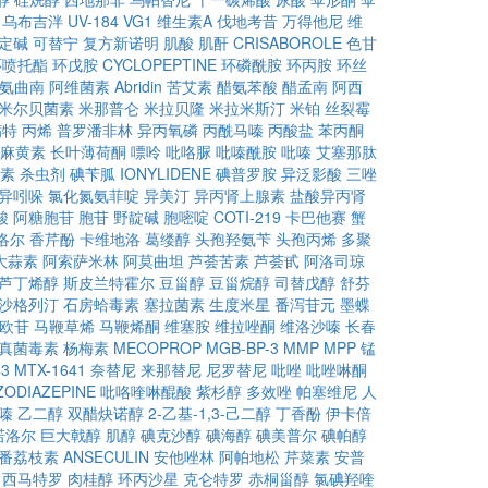
乌布吉泮
UV-184
VG1
维生素A
伐地考昔
万得他尼
维
定碱
可替宁
复方新诺明
肌酸
肌酐
CRISABOROLE
色甘
环喷托酯
环戊胺
CYCLOPEPTINE
环磷酰胺
环丙胺
环丝
氨曲南
阿维菌素
Abridin
苦艾素
醋氨苯酸
醋孟南
阿西
米尔贝菌素
米那普仑
米拉贝隆
米拉米斯汀
米铂
丝裂霉
螨特
丙烯
普罗潘非林
异丙氧磷
丙酰马嗪
丙酸盐
苯丙酮
麻黄素
长叶薄荷酮
嘌呤
吡咯脲
吡嗪酰胺
吡嗪
艾塞那肽
素
杀虫剂
碘苄胍
IONYLIDENE
碘普罗胺
异泛影酸
三唑
异吲哚
氯化氮氨菲啶
异美汀
异丙肾上腺素
盐酸异丙肾
酸
阿糖胞苷
胞苷
野靛碱
胞嘧啶
COTI-219
卡巴他赛
蟹
洛尔
香芹酚
卡维地洛
葛缕醇
头孢羟氨苄
头孢丙烯
多聚
大蒜素
阿索萨米林
阿莫曲坦
芦荟苦素
芦荟甙
阿洛司琼
芦丁烯醇
斯皮兰特霍尔
豆甾醇
豆甾烷醇
司替戊醇
舒芬
沙格列汀
石房蛤毒素
塞拉菌素
生度米星
番泻苷元
墨蝶
欧苷
马鞭草烯
马鞭烯酮
维塞胺
维拉唑酮
维洛沙嗪
长春
真菌毒素
杨梅素
MECOPROP
MGB-BP-3
MMP
MPP
锰
43
MTX-1641
奈替尼
来那替尼
尼罗替尼
吡唑
吡唑啉酮
ODIAZEPINE
吡咯喹啉醌酸
紫杉醇
多效唑
帕塞维尼
人
嗪
乙二醇
双醋炔诺醇
2-乙基-1,3-己二醇
丁香酚
伊卡倍
诺洛尔
巨大戟醇
肌醇
碘克沙醇
碘海醇
碘美普尔
碘帕醇
番荔枝素
ANSECULIN
安他唑林
阿帕地松
芹菜素
安普
西马特罗
肉桂醇
环丙沙星
克仑特罗
赤桐甾醇
氯碘羟喹