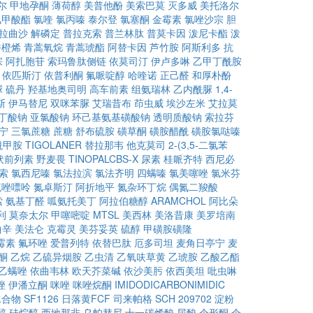
尔
甲地孕酮
薄荷醇
美普他酚
美索巴莫
灭多威
美托洛尔
氯甲酸酯
氯喹
氯丙嗪
泰尔登
氯塞酮
金霉素
氯唑沙宗
胆
拉曲沙
解磷定
普拉克索
普兰林肽
普莫卡因
泼尼卡酯
泼
香橙烯
青蒿氧烷
青蒿琥酯
阿替卡因
芦竹胺
阿斯利多
抗
宗
阿扎胞苷
索玛鲁肽侧链
依莫司汀
伊卢多啉
乙甲丁酰胺
依匹斯汀
依普利酮
氟哌啶醇
哈喹诺
正己醛
和厚朴酚
脲
硫丹
羟基地奥司明
高车前素
组氨瑞林
乙内酰脲
1,4-
斯
伊马替尼
双咪苯脲
艾瑞昔布
茚虫威
埃沙左米
艾拉莫
代丁酸钠
亚氯酸钠
环己基氨基磺酸钠
透明质酸钠
索拉芬
宁
三氯蔗糖
蔗糖
舒布硫胺
磺草酮
磺胺醋酰
磺胺氯哒嗪
酰甲胺
TIGOLANER
替拉那韦
他克莫司
2-(3,5-二氯苯
伏前列素
野麦畏
TINOPALCBS-X
尿素
桂哌齐特
西尼必
索
氯西尼嗪
氯法拉滨
氯法齐明
四螨嗪
氯美噻唑
氯米芬
硫唑嘌呤
氮卓斯汀
阿折地平
氮杂环丁烷
偶氮二羧酸
索
氨基丁醛
呱氨托美丁
阿拉伯糖醇
ARAMCHOL
阿比朵
利
莫奈太尔
甲噻嘧啶
MTSL
美西林
美洛昔康
美罗培南
曲辛
美法仑
克霉灵
美芬妥英
硫醇
甲磺胺磺隆
霉素
氟环唑
爱普列特
依替巴肽
厄多司坦
麦角日亭宁
麦
酮
乙烷
乙硫异烟胺
乙虫清
乙氧呋草黄
乙琥胺
乙酸乙酯
乙螨唑
依曲韦林
欧天芥菜碱
依沙美肟
依西美坦
吡虫啉
唑
伊潘立酮
咪唑
咪唑烷酮
IMIDODICARBONIMIDIC
水合物
SF1126
日落黄FCF
司来帕格
SCH 209702
淀粉
醇
硅烷醇
西地那非
乌帕替尼
十一碳烯酸
尿酸
伞形酮
伞