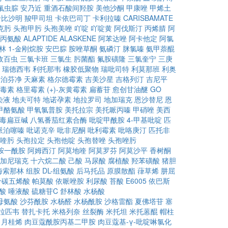
氟虫腙
安乃近
重酒石酸间羟胺
美他沙酮
甲康唑
甲烯土
卡比沙明
羧甲司坦
卡依巴司丁
卡利拉嗪
CARISBAMATE
克肟
头孢甲肟
头孢美唑
吖啶
吖啶黄
阿伐斯汀
丙烯腈
阿
-丙氨酸
ALAPTIDE
ALASKENE
阿苯达唑
阿卡他定
阿氯
林
1-金刚烷胺
安巴腙
胺唑草酮
氨磷汀
脒氯嗪
氨甲萘醌
敌百虫
三氯卡班
三氯生
肟菌酯
氟胺磺隆
三氯奎宁
三庚
瑞德西韦
利托那韦
橡胶低聚物
瑞吡司特
利莫那班
利奥
卡泊芬净
天麻素
格尔德霉素
吉美沙星
吉格列汀
吉尼平
毒素
格里霉素
(+)-灰黄霉素
扁蓄苷
愈创甘油醚
GO
染液
地夫可特
地诺孕素
地拉罗司
地加瑞克
恩沙替尼
恩
甲酪氨酸
甲氧氯普胺
美托拉宗
美托哌丙嗪
甲硝唑
美西
毒扁豆碱
八氢番茄红素合酶
吡啶甲酰胺
4-甲基吡啶
匹
哌泊噻嗪
吡诺克辛
吡非尼酮
吡利霉素
吡咯庚汀
匹托非
喹肟
头孢拉定
头孢他啶
头孢替唑
头孢唑肟
胺一酰胺
阿姆西汀
阿莫地喹
阿莫罗芬
阿莫沙平
香树酮
加尼瑞克
十六烷二酸
己酸
马尿酸
腐植酸
羟苯磺酸
猪胆
海索那林
组胺
DL-组氨酸
后马托品
原膜散酯
葎草烯
肼屈
十碳五烯酸
帕莫酸
依哌唑胺
利尿酸
苔酸
E6005
依巴斯
酸
唾液酸
硫糖苷C
舒林酸
水杨酸
母氨酸
沙芬酰胺
水杨醛
水杨酰胺
沙格雷酯
夏佛塔苷
塞
拉匹韦
替扎卡托
米格列奈
丝裂酶
米托坦
米托蒽醌
帽柱
月桂烯
肉豆蔻酰胺丙基二甲胺
肉豆蔻基-γ-吡啶啉氯化