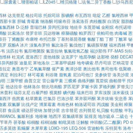
尿囊素
替那帕诺
LZ045
维贝格隆
去氢二异丁香酚
沙马西尼
西林
达克替尼
格拉司琼
托烷司琼
胺碘酮
布瓦西坦
吡啶
乙醛
氯唑西林
西那卡塞
胆碱
青霉素
纳洛酮
吲哚布芬
洛索洛芬
肉桂酰胺
白消安
脂肪
氟氯西林
D-泛醇
普瑞巴林
异丙托溴铵
地佐辛
东莨菪碱
金刚烷
布托诺啡
膦酸
比索洛尔
替罗非班
贝达喹啉
樟脑磺酸
帕罗西汀
依帕司他
肉毒碱
恩
萘芬
丁烯酰胺
布康唑
布托巴胺
丁基羟基茴香醚
氰酸丁酯
丁醛
丁酰苯
铋
克罗
双酚A
冰片
溴氯布罗特
氟比洛芬
氟伐他汀
氟磺胺草醚
福米西林
甲
洛韦
法匹拉韦
氟茚唑菌胺
氟雷拉纳
氯氟吡氧乙酸
福沙那伟
FF-MAS
5(
他维林
杜克甙
度洛西汀
度他雄胺
达克罗宁
地屈孕酮
达那唑
癸醇
DECAT
甲基异丙醇胺
迪曼尼
苯地洛尔
二苯基甲硫醇
地夸磷索
昂丹司琼
芒柄花苷
昔拉定
奥昔布宁
乙氧氟草醚
催产素
奥泽沙星
奥比他韦
奥司他韦
低聚糖
草西定
利拉利汀
林可霉素
利谷隆
脂氧素
尼泊司他汀
党参炔苷
洛美沙星
帕明
三聚甲醛
曲普立定
雷公藤甲素
三蝶烯
曲格列酮
莨菪烷
曲帕替平
托
西妥
他达拉非
他林洛尔
替比培南酯
罗匹尼罗
罗哌卡因
罗格列酮
罗替戈
米普利
瑞芬太尼
白藜芦醇
视黄醇
碘代酚
瑞来巴坦
罗库溴胺
溴米索伐
溴西泮
燕茜素
枯草菌素
巴氯芬
巴洛沙星
苯并双环酮
苯并呋喃
安息香
苯
物素
双氟脲
比伐卢定
博莱霉素
布南色林
帕洛诺司琼
丙戊酸
美金刚
樟脑
司群
食品黄
磺达肝癸钠
加替沙星
吉非替尼
吉列替尼
钆贝酸
钆喷酸
半乳
IMANOL
氟哌利多
地喹啉
地西泮
双氯磺草胺
鼠得克
地尔硫卓
二硫仑
苄草丹
茯苓酸
棕榈酸
棕榈油酸
帕吡莫德
泛解酸
仲班酸(乙二酰脲)
PD 0
匹多莫德
虱螨脲
木犀草素
LOXO-195
LEQ-506
雷迪帕韦
乐特莫韦
洛布