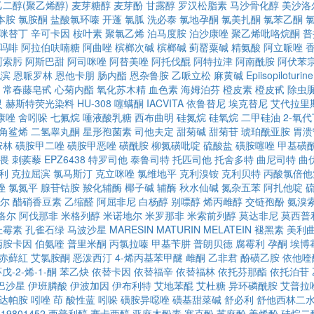
乙二醇(聚乙烯醇)
麦芽糖醇
麦芽酚
甘露醇
罗汉松脂素
马沙骨化醇
美沙洛
本胺
氯胺酮
盐酸氯环嗪
开蓬
氯胍
洗必泰
氯地孕酮
氯美扎酮
氯苯乙酮
咪替丁
辛可卡因
桉叶素
聚氯乙烯
泊马度胺
泊沙康唑
聚乙烯吡咯烷酮
普
吗啡
阿拉伯呋喃糖
阿曲唑
槟榔次碱
槟榔碱
蓟罂粟碱
精氨酸
阿立哌唑
阿索肟
阿斯巴甜
阿司咪唑
阿替美唑
阿托伐醌
阿特拉津
阿南酰胺
阿伏苯
他滨
恩哌罗林
恩他卡朋
肠内酯
恩杂鲁胺
乙哌立松
麻黄碱
Epiisopiloturine
常春藤皂甙
心菊内酯
氧化苏木精
血色素
海姆泊芬
橙皮素
橙皮甙
除虫
灵
赫斯特荧光染料
HU-308
噻螨酮
IACVITA
依鲁替尼
埃克替尼
艾代拉里
康唑
舍吲哚
七氟烷
唾液酸乳糖
西布曲明
硅氮烷
硅氧烷
二甲硅油
2-氧
角鲨烯
二氢睾丸酮
星形孢菌素
司他夫定
甜菊碱
甜菊苷
琥珀酰亚胺
胃溃
胺林
磺胺甲二唑
磺胺甲恶唑
磺酰胺
柳氮磺吡啶
硫酸盐
磺胺噻唑
甲基磺
畏
刺蒺藜
EPZ6438
特罗司他
泰鲁司特
托匹司他
托舍多特
曲尼司特
曲
利
克拉屈滨
氯马斯汀
克立咪唑
氯维地平
克利溴铵
克利贝特
丙酸氯倍他
唑
氯氮平
腺苷钴胺
羧化辅酶
椰子碱
辅酶
秋水仙碱
氮杂五苯
阿扎他啶
尔
醋硝香豆素
乙缩醛
阿屈非尼
白杨醇
别嘌醇
烯丙雌醇
交链孢酚
氨溴
洛尔
阿伐那非
米格列醇
米诺地尔
米罗那非
米索前列醇
莫达非尼
莫西普
杜霉素
孔雀石绿
马波沙星
MARESIN
MATURIN
MELATEIN
褪黑素
美利
丙胺卡因
伯氨喹
普里米酮
丙氯拉嗪
甲基苄肼
普朗贝德
腐霉利
孕酮
埃博
赤蘚紅
艾氯胺酮
恶泼西汀
4-烯丙基苯甲醚
雌酮
乙非君
酚磺乙胺
依他喹
戊-2-烯-1-酮
苯乙炔
依替卡因
依替福辛
依替福林
依托芬那酯
依托泊苷
巴沙星
伊班膦酸
伊波加因
伊布利特
艾地苯醌
艾杜糖
异环磷酰胺
艾普拉
达帕胺
吲唑
茚
酸性蓝
吲哚
磺胺异噁唑
磺基甜菜碱
舒必利
舒他西林二
19801452
西普利醇
赛卡西醇
亚麻木酚素
塞克酚
芝麻酚
姜烯酚
硅烷二