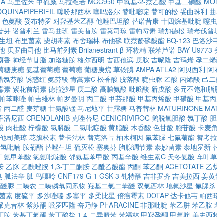
MA
马里佐米
甲硫威
马拉维若
MCC950
甲氧基-2-萘乙酸
甲基二磺酸
MON
OQUINAPIPERIFIL
噻吩那西林
噻吗洛尔
替吡嘧啶
替可的松
妥曲珠利
曲
色氨酸
妥布特罗
对羟基苯乙醇
他唑巴坦酸
替诺昔康
十四烷基吡啶
噻虫
昔芬
诺普利兰
雷马曲班
雷美替胺
雷莫司琼
雷帕霉素
瑞加德松
瑞考伐普
生坦
布里菌素
柴胡毒素
布舍瑞林
布他磷
联萘酚磷酸酯
BQ-123
巴洛沙
他
贝罗曲司他
比马前列素
Brilanestrant
β-环糊精
联苯芦诺
BAY U9773
麝香
神经节苷脂
加洛糖胺
格尔西明
吉西他滨
庚胺
吉哌隆
吉玛烯
孕二烯
萄糖庚糖
氨基葡萄糖
葡萄糖
葡糖庚烷
草铵膦
AMPA
ATLA2
阿贝西利
阿
醋氯芬酸
诱惑红
氨芬酸
青蒿素C
松香酸
脱落酸
啶虫脒
乙酸
丙烯酸
己二
霉素
紫花前胡素
德拉沙星
庚二酸
高脯氨酸
吡哌酸
新戊酸
多元不饱和脂
帕苯咪唑
帕吉维林
帕罗曼明
丙二酸
甲芬那酸
甲基丙烯酸
甲磺酸
甲基丙
酯
丙二醛
麦芽糖
甘氨酸锰
马尼地平
甘露糖
马普替林
MATURINONE
MA
库潘尼西
CRENOLANIB
克唑替尼
CENICRIVIROC
鹅脱氧胆酸
氯丁酸
胆
酸
肉桂酸
柠檬酸
氯膦酸
二氯吡啶酸
黄脂酸
木香酸
色甘酸
胞苷酸
卡麦
他司美琼
花旗松素
替卡法林
替克洛占
柚木柯因
氟苯脲
七氟菊酯
替考拉
四氢吡喃
胺菊酯
替唑生坦
硫灭松
塞奥芬
胸腺调节素
泰妙菌素
泰地罗新
汀
氨甲苯酸
氯氨吡啶酸
邻氨基苯甲酸
丙基辛酸
维生素C
天冬氨酸
车叶草
胺
乙脒
乙酰唑胺
1,3-丁二酮胺
乙酰乙酸酯
丙酮
苯乙酮
ACETOTATE
乙
奥
胍法辛
胍
鸟嘌呤
GNF179
G-1
GSK-3
钆特醇
吉非罗齐
吉美拉西
姜黄
丁醚脲
二嗪农
二嗪磷氧同系物
羟基二氯二苯醚
双氯西林
地氟沙星
氟脲杀
菌素
度硫平
多沙唑嗪
多塞平
多柔比星
倍癌霉素
DOTAP
达卡他韦
帕西
哌克昔林
紫苏酮
哌罗匹隆
奋乃静
PHARACINE
非那吡啶
苯乙肼
苯乙胺
丁胺
苯基丁氮酮
苯丁酸盐
1,4-二异腈苯
苯福林
甲羟孕酮
甲氟喹
美夫西