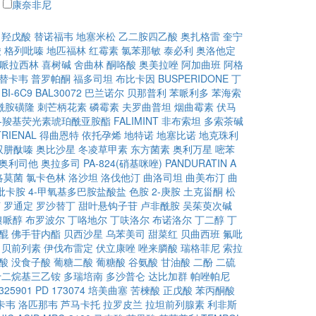
康奈非尼
甲羟戊酸
替诺福韦
地塞米松
乙二胺四乙酸
奥扎格雷
奎宁
酸
格列吡嗪
地匹福林
红霉素
氯苯那敏
泰必利
奥洛他定
哌拉西林
喜树碱
舍曲林
酮咯酸
奥美拉唑
阿加曲班
阿格
替卡韦
普罗帕酮
福多司坦
布比卡因
BUSPERIDONE
丁
BI-6C9
BAL30072
巴兰诺尔
贝那普利
苯哌利多
苯海索
酰胺磺隆
刺芒柄花素
磷霉素
夫罗曲普坦
烟曲霉素
伏马
6)-羧基荧光素琥珀酰亚胺酯
FALIMINT
非布索坦
多索茶碱
RIENAL
得曲恩特
依托孕烯
地特诺
地塞比诺
地克珠利
双肼酞嗪
奥比沙星
冬凌草甲素
东方菌素
奥利万星
嘧苯
奥利司他
奥拉多司
PA-824(硝基咪唑)
PANDURATIN A
洛莫菌
氯卡色林
洛沙坦
洛伐他汀
曲洛司坦
曲美布汀
曲
吡卡胺
4-甲氧基多巴胺盐酸盐
色胺
2-庚胺
土克甾酮
松
汀
罗通定
罗沙替丁
甜叶悬钩子苷
卢非酰胺
吴茱萸次碱
溴哌醇
布罗波尔
丁咯地尔
丁呋洛尔
布诺洛尔
丁二醇
丁
醌
佛手苷内酯
贝西沙星
乌苯美司
甜菜红
贝曲西班
氟吡
贝前列素
伊伐布雷定
伏立康唑
唑来膦酸
瑞格菲尼
索拉
酸
没食子酸
葡糖二酸
葡糖酸
谷氨酸
甘油酸
二酚
二硫
十二烷基三乙铵
多瑞培南
多沙普仑
达比加群
帕唑帕尼
325901
PD 173074
培美曲塞
苦楝酸
正戊酸
苯丙酮酸
卡韦
洛匹那韦
芦马卡托
拉罗皮兰
拉坦前列腺素
利非斯