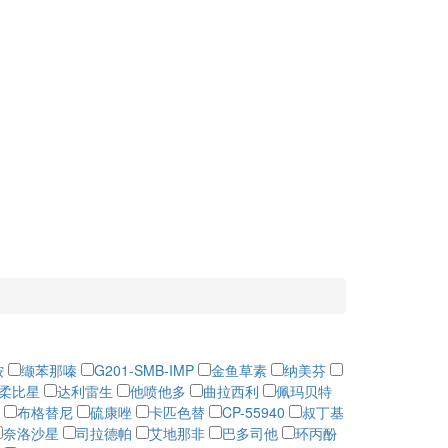
铵
缬苯那嗪
G201-SMB-IMP
金鱼草素
纳美芬
柔比星
达利雷生
他喷他多
曲拉西利
佩玛贝特
布格替尼
硫康唑
卡匹色替
CP-55940
叔丁基
奈洛沙星
司拉德帕
艾地那非
巴多司他
环丙酚