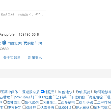
：
toprofen 159490-55-8
索
询价篮(
0
)
购物车(
0
)
50839
关于望知星
新闻资讯
医药中间体
亚硝胺杂质
对照品
奈他地尔
伊曲莫德
苯环喹溴
昔替尼
pcsk9抑制剂
利那拉生
迈科莱
苯佐那酯
海克替啶
吡
钙
依林奈坦
氘代试剂
阿曲生坦
西多福韦
益母草碱
二甲啡烷
韦
伊索拉定
双环醇
达洛鲁胺
JL004-2
替尼布林
帕罗韦德