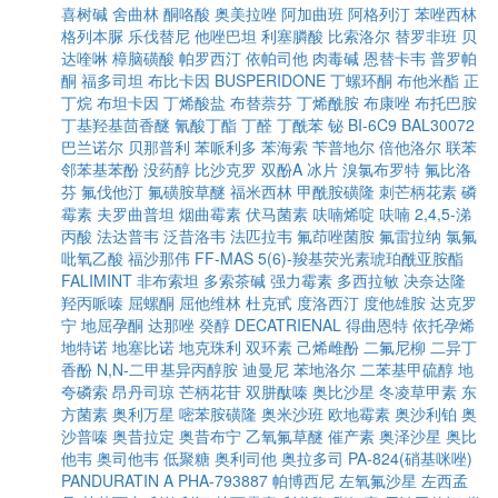
喜树碱
舍曲林
酮咯酸
奥美拉唑
阿加曲班
阿格列汀
苯唑西林
格列本脲
乐伐替尼
他唑巴坦
利塞膦酸
比索洛尔
替罗非班
贝
达喹啉
樟脑磺酸
帕罗西汀
依帕司他
肉毒碱
恩替卡韦
普罗帕
酮
福多司坦
布比卡因
BUSPERIDONE
丁螺环酮
布他米酯
正
丁烷
布坦卡因
丁烯酸盐
布替萘芬
丁烯酰胺
布康唑
布托巴胺
丁基羟基茴香醚
氰酸丁酯
丁醛
丁酰苯
铋
BI-6C9
BAL30072
巴兰诺尔
贝那普利
苯哌利多
苯海索
苄普地尔
倍他洛尔
联苯
邻苯基苯酚
没药醇
比沙克罗
双酚A
冰片
溴氯布罗特
氟比洛
芬
氟伐他汀
氟磺胺草醚
福米西林
甲酰胺磺隆
刺芒柄花素
磷
霉素
夫罗曲普坦
烟曲霉素
伏马菌素
呋喃烯啶
呋喃
2,4,5-涕
丙酸
法达普韦
泛昔洛韦
法匹拉韦
氟茚唑菌胺
氟雷拉纳
氯氟
吡氧乙酸
福沙那伟
FF-MAS
5(6)-羧基荧光素琥珀酰亚胺酯
FALIMINT
非布索坦
多索茶碱
强力霉素
多西拉敏
决奈达隆
羟丙哌嗪
屈螺酮
屈他维林
杜克甙
度洛西汀
度他雄胺
达克罗
宁
地屈孕酮
达那唑
癸醇
DECATRIENAL
得曲恩特
依托孕烯
地特诺
地塞比诺
地克珠利
双环素
己烯雌酚
二氟尼柳
二异丁
香酚
N,N-二甲基异丙醇胺
迪曼尼
苯地洛尔
二苯基甲硫醇
地
夸磷索
昂丹司琼
芒柄花苷
双肼酞嗪
奥比沙星
冬凌草甲素
东
方菌素
奥利万星
嘧苯胺磺隆
奥米沙班
欧地霉素
奥沙利铂
奥
沙普嗪
奥昔拉定
奥昔布宁
乙氧氟草醚
催产素
奥泽沙星
奥比
他韦
奥司他韦
低聚糖
奥利司他
奥拉多司
PA-824(硝基咪唑)
PANDURATIN A
PHA-793887
帕博西尼
左氧氟沙星
左西孟