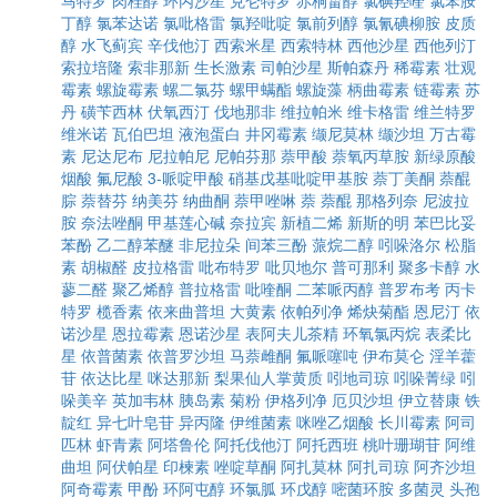
马特罗
肉桂醇
环丙沙星
克仑特罗
赤桐甾醇
氯碘羟喹
氯苯胺
丁醇
氯苯达诺
氯吡格雷
氯羟吡啶
氯前列醇
氯氰碘柳胺
皮质
醇
水飞蓟宾
辛伐他汀
西索米星
西索特林
西他沙星
西他列汀
索拉培隆
索非那新
生长激素
司帕沙星
斯帕森丹
稀霉素
壮观
霉素
螺旋霉素
螺二氯芬
螺甲螨酯
螺旋藻
柄曲霉素
链霉素
苏
丹
磺苄西林
伏氧西汀
伐地那非
维拉帕米
维卡格雷
维兰特罗
维米诺
瓦伯巴坦
液泡蛋白
井冈霉素
缬尼莫林
缬沙坦
万古霉
素
尼达尼布
尼拉帕尼
尼帕芬那
萘甲酸
萘氧丙草胺
新绿原酸
烟酸
氟尼酸
3-哌啶甲酸
硝基戊基吡啶甲基胺
萘丁美酮
萘醌
腙
萘替芬
纳美芬
纳曲酮
萘甲唑啉
萘
萘醌
那格列奈
尼波拉
胺
奈法唑酮
甲基莲心碱
奈拉宾
新植二烯
新斯的明
苯巴比妥
苯酚
乙二醇苯醚
非尼拉朵
间苯三酚
蒎烷二醇
吲哚洛尔
松脂
素
胡椒醛
皮拉格雷
吡布特罗
吡贝地尔
普可那利
聚多卡醇
水
蓼二醛
聚乙烯醇
普拉格雷
吡喹酮
二苯哌丙醇
普罗布考
丙卡
特罗
榄香素
依来曲普坦
大黄素
依帕列净
烯炔菊酯
恩尼汀
依
诺沙星
恩拉霉素
恩诺沙星
表阿夫儿茶精
环氧氯丙烷
表柔比
星
依普菌素
依普罗沙坦
马萘雌酮
氟哌噻吨
伊布莫仑
淫羊藿
苷
依达比星
咪达那新
梨果仙人掌黄质
吲地司琼
吲哚菁绿
吲
哚美辛
英加韦林
胰岛素
菊粉
伊格列净
厄贝沙坦
伊立替康
铁
靛红
异七叶皂苷
异丙隆
伊维菌素
咪唑乙烟酸
长川霉素
阿司
匹林
虾青素
阿塔鲁伦
阿托伐他汀
阿托西班
桃叶珊瑚苷
阿维
曲坦
阿伏帕星
印楝素
唑啶草酮
阿扎莫林
阿扎司琼
阿齐沙坦
阿奇霉素
甲酚
环阿屯醇
环氯胍
环戊醇
嘧菌环胺
多菌灵
头孢