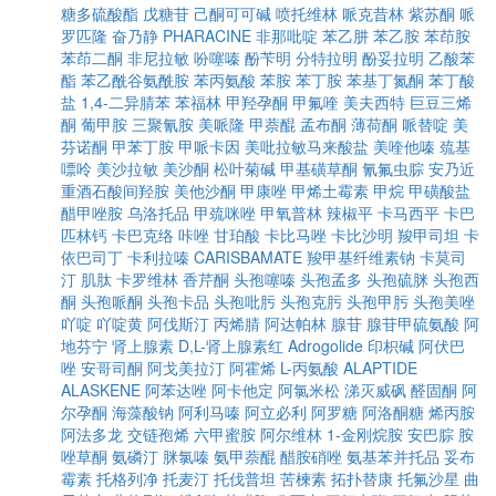
糖多硫酸酯
戊糖苷
己酮可可碱
喷托维林
哌克昔林
紫苏酮
哌
罗匹隆
奋乃静
PHARACINE
非那吡啶
苯乙肼
苯乙胺
苯茚胺
苯茚二酮
非尼拉敏
吩噻嗪
酚苄明
分特拉明
酚妥拉明
乙酸苯
酯
苯乙酰谷氨酰胺
苯丙氨酸
苯胺
苯丁胺
苯基丁氮酮
苯丁酸
盐
1,4-二异腈苯
苯福林
甲羟孕酮
甲氟喹
美夫西特
巨豆三烯
酮
葡甲胺
三聚氰胺
美哌隆
甲萘醌
孟布酮
薄荷酮
哌替啶
美
芬诺酮
甲苯丁胺
甲哌卡因
美吡拉敏马来酸盐
美喹他嗪
巯基
嘌呤
美沙拉敏
美沙酮
松叶菊碱
甲基磺草酮
氰氟虫腙
安乃近
重酒石酸间羟胺
美他沙酮
甲康唑
甲烯土霉素
甲烷
甲磺酸盐
醋甲唑胺
乌洛托品
甲巯咪唑
甲氧普林
辣椒平
卡马西平
卡巴
匹林钙
卡巴克络
咔唑
甘珀酸
卡比马唑
卡比沙明
羧甲司坦
卡
依巴司丁
卡利拉嗪
CARISBAMATE
羧甲基纤维素钠
卡莫司
汀
肌肽
卡罗维林
香芹酮
头孢噻嗪
头孢孟多
头孢硫脒
头孢西
酮
头孢哌酮
头孢卡品
头孢吡肟
头孢克肟
头孢甲肟
头孢美唑
吖啶
吖啶黄
阿伐斯汀
丙烯腈
阿达帕林
腺苷
腺苷甲硫氨酸
阿
地芬宁
肾上腺素
D,L-肾上腺素红
Adrogolide
印枳碱
阿伏巴
唑
安哥司酮
阿戈美拉汀
阿霍烯
L-丙氨酸
ALAPTIDE
ALASKENE
阿苯达唑
阿卡他定
阿氯米松
涕灭威砜
醛固酮
阿
尔孕酮
海藻酸钠
阿利马嗪
阿立必利
阿罗糖
阿洛酮糖
烯丙胺
阿法多龙
交链孢烯
六甲蜜胺
阿尔维林
1-金刚烷胺
安巴腙
胺
唑草酮
氨磷汀
脒氯嗪
氨甲萘醌
醋胺硝唑
氨基苯并托品
妥布
霉素
托格列净
托麦汀
托伐普坦
苦楝素
拓扑替康
托氟沙星
曲