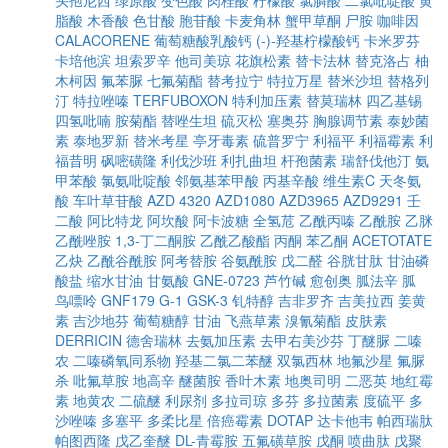
头孢尼西
绿原酸
变色酸
肉桂酸
柠檬酸
氯膦酸
二氯吡啶酸
黄
脂酸
木香酸
色甘酸
胞苷酸
卡麦角林
蟹甲草酮
尸胺
咖啡因
CALACORENE
葡萄糖酸乳酸钙
(-)-羟基柠檬酸钙
卡米罗芬
卡培他滨
坦索罗辛
他司美琼
花旗松素
替卡法林
替克洛占
柚
木柯因
氟苯脲
七氟菊酯
替考拉宁
特拉万星
替米沙坦
替格列
汀
特拉唑嗪
TERFUBOXON
特利加压素
替莫瑞林
四乙基锡
四氢吡喃
胺菊酯
替唑生坦
硫灭松
塞奥芬
胸腺调节素
泰妙菌
素
泰地罗新
替米考星
亭牙毒素
硫普罗宁
利福平
利福霉素
利
福昔明
砜嘧磺隆
利伐沙班
利扎曲坦
杆孢菌素
瑞舒伐他汀
氨
甲苯酸
氯氨吡啶酸
邻氨基苯甲酸
丙基辛酸
维生素C
天冬氨
酸
车叶草苷酸
AZD 4320
AZD1080
AZD3965
AZD9291
壬
二酸
阿比特龙
阿坎酸
阿卡波糖
全氢苊
乙酰丙嗪
乙酰胺
乙脒
乙酰唑胺
1,3-丁二酮胺
乙酰乙酸酯
丙酮
苯乙酮
ACETOTATE
乙炔
乙酰谷酰胺
阿考替胺
谷氨酰胺
戊二醛
谷胱甘肽
甘油磷
酸盐
缩水甘油
甘氨酸
GNE-0723
芦竹碱
愈创奥
胍法辛
胍
鸟嘌呤
GNF179
G-1
GSK-3
钆特醇
吉非罗齐
吉美拉西
姜黄
素
吉沙地芬
葡萄糖醇
甘油
飞燕草素
溴氰菊酯
皮肤素
DERRICIN
德舍瑞林
去氨加压素
去甲右美沙芬
丁醚脲
二嗪
农
二嗪磷氧同系物
羟基二氯二苯醚
双氯西林
地氟沙星
氟脲
杀
吡氟草胺
地高辛
醚菌胺
香叶木素
地奥司明
二恶英
地红霉
素
地黄农
二硫醚
利尿剂
多拉司琼
多芬
多拉菌素
度硫平
多
沙唑嗪
多塞平
多柔比星
倍癌霉素
DOTAP
达卡他韦
帕西瑞肽
帕图西隆
戊乙奎醚
DL-青霉胺
五氟磺草胺
戊酮
喷曲肽
戊聚