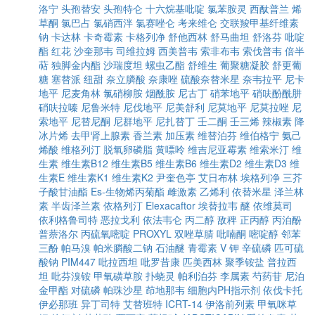
洛宁
头孢替安
头孢特仑
十六烷基吡啶
氯苯胺灵
西酞普兰
烯
草酮
氯巴占
氯硝西泮
氯赛唑仑
考来维仑
交联羧甲基纤维素
钠
卡达林
卡奇霉素
卡格列净
舒他西林
舒马曲坦
舒洛芬
吡啶
酯
红花
沙奎那韦
司维拉姆
西美普韦
索非布韦
索伐普韦
倍半
萜
独脚金内酯
沙瑞度坦
螺虫乙酯
舒维生
葡聚糖凝胶
舒更葡
糖
塞替派
纽甜
奈立膦酸
奈康唑
硫酸奈替米星
奈韦拉平
尼卡
地平
尼麦角林
氯硝柳胺
烟酰胺
尼古丁
硝苯地平
硝呋酚酰肼
硝呋拉嗪
尼鲁米特
尼伐地平
尼美舒利
尼莫地平
尼莫拉唑
尼
索地平
尼替尼酮
尼群地平
尼扎替丁
壬二酮
壬三烯
辣椒素
降
冰片烯
去甲肾上腺素
香兰素
加压素
维替泊芬
维伯格宁
氨己
烯酸
维格列汀
脱氧卵磷脂
黄嘌呤
维吉尼亚霉素
维索米汀
维
生素
维生素B12
维生素B5
维生素B6
维生素D2
维生素D3
维
生素E
维生素K1
维生素K2
尹奎色亭
艾日布林
埃格列净
三芥
子酸甘油酯
Es-生物烯丙菊酯
雌激素
乙烯利
依替米星
泽兰林
素
半齿泽兰素
依格列汀
Elexacaftor
埃替拉韦
醚
依维莫司
依利格鲁司特
恶拉戈利
依法韦仑
丙二醇
敌稗
正丙醇
丙泊酚
普萘洛尔
丙硫氧嘧啶
PROXYL
双唑草腈
吡喃酮
嘧啶醇
邻苯
三酚
帕马溴
帕米膦酸二钠
石油醚
青霉素 V 钾
辛硫磷
匹可硫
酸钠
PIM447
吡拉西坦
吡罗昔康
匹美西林
聚季铵盐
普拉西
坦
吡芬溴铵
甲氧磺草胺
扑蛲灵
帕利泊芬
李属素
芍药苷
尼泊
金甲酯
对硫磷
帕珠沙星
茚地那韦
细胞内PH指示剂
依伐卡托
伊必那班
异丁司特
艾替班特
ICRT-14
伊洛前列素
甲氧咪草