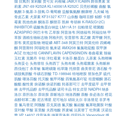
烟
抗氧剂
茉莉酸
贾可宾
药根碱
JABOTICABIN
爵筛奥素
茉
莉素
JN7-69
K252A
KL140061A
K252C
贝壳杉烯酸
曲酸
氯
氨酮
3-氨基-3-脱氧-D-葡萄糖
盐酸氯氨酮
酮康唑
几夫碱
地
骨皮乙素
犬尿素
KF31327
K777
山奈酚
咖啡豆醇
鲸醇
卡那
霉素
凯他色林
酮洛芬
酮替芬
凯林
夸胡林
K-RAS(G12C)
INHIBITOR
硫酸角蛋白钠盐
LM11A 31
拉帕替尼
嘧菌酯
AZASPIRO
阿巴卡韦
乙草胺
阿昔洛韦
阿德福韦
阿福拉纳
甲
草胺
酒精生物标志物
阿格列扎
安普那韦
蒿乙醚
蒿甲醚
阿扎
那韦
黄芪提取物
唑啶磷
ABT-348
阿莫兰特
阿莫伦特
四烯雌
酮
阿普斯特
阿瑞吡坦
氨来诺
AMX208
氟氯吡啶酯
双甲脒
AOZ
坎地沙坦
CANNFLAVIN
CAPENSINIDIN
卷曲霉素
辣椒
玉红素
克菌丹
卡铂
洋红霉素
卡洛芬
酪蛋白
儿茶素
头孢唑啉
头孢妥仑
头孢替坦
头孢西丁
头孢布烯
头孢霉菌素
头孢哌林
西伐他汀
杀草敏
氯嘧磺隆
枯草隆
托彻普
曲美替尼
酒石酸
牛
磺脱氧胆酸
牛磺石胆酸
TD-198946
特地唑胺
替加色罗
硫代
肌酸
噻洛芬酸
托灭酸
氨甲环酸
四氢氨基吖啶
坦度螺酮
酒石
酸酯
酸性黄
炔诺酮
炔诺肟酯
羟基那可汀
去甲度硫平
去甲替
林
去甲托品醇
去甲托品酮
诺司卡品
特女贞苷
NADPH
纳多
洛尔
萘肟洛尔
萘呋胺
萘哌地尔
纳洛西酮
萘酚
奈必洛尔
橙花
叔醇邻苯二酚
尼古博星
尼可地尔
硝呋太尔
非洛替尼
非罗考
昔
氟马替尼
阿魏酸
芬戈莫德
氟灭酸
氟硅酸
氟苯吡菌胺
叶酸
亚叶酸
甲酸
富里酸
夫西地酸
荞麦碱
法莫替丁
牡荆素
沃诺拉
赞
VP 14637
伐昔洛韦
缬更昔洛韦
伐司扑达
Vapendavir
维