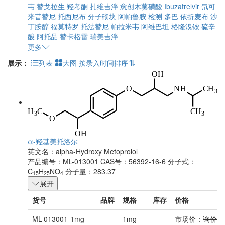
韦
替戈拉生
羟考酮
扎维吉泮
愈创木薁磺酸
Ibuzatrelvir
氘可
来昔替尼
托西尼布
分子砌块
阿帕鲁胺
检测
多巴
依折麦布
沙
丁胺醇
福莫特罗
托法替尼
帕拉米韦
阿维巴坦
格隆溴铵
硫辛
酸
阿托品
替卡格雷
瑞美吉泮
更多
展示：
列表
大图
按录入时间排序
α-羟基美托洛尔
英文名：
alpha-Hydroxy Metoprolol
产品编号：ML-013001
CAS号：56392-16-6
分子式：
C
H
NO
分子量：283.37
15
25
4
展开
货号
品牌
规格
库存
价格
ML-013001-1mg
1mg
市场价：
询价