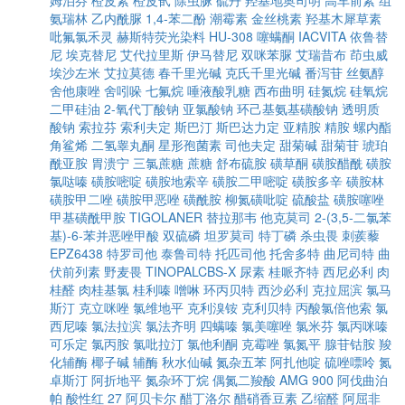
姆泊芬
橙皮素
橙皮甙
除虫脲
硫丹
羟基地奥司明
高车前素
组
氨瑞林
乙内酰脲
1,4-苯二酚
潮霉素
金丝桃素
羟基木犀草素
吡氟氯禾灵
赫斯特荧光染料
HU-308
噻螨酮
IACVITA
依鲁替
尼
埃克替尼
艾代拉里斯
伊马替尼
双咪苯脲
艾瑞昔布
茚虫威
埃沙左米
艾拉莫德
春千里光碱
克氏千里光碱
番泻苷
丝氨醇
舍他康唑
舍吲哚
七氟烷
唾液酸乳糖
西布曲明
硅氮烷
硅氧烷
二甲硅油
2-氧代丁酸钠
亚氯酸钠
环己基氨基磺酸钠
透明质
酸钠
索拉芬
索利夫定
斯巴汀
斯巴达力定
亚精胺
精胺
螺内酯
角鲨烯
二氢睾丸酮
星形孢菌素
司他夫定
甜菊碱
甜菊苷
琥珀
酰亚胺
胃溃宁
三氯蔗糖
蔗糖
舒布硫胺
磺草酮
磺胺醋酰
磺胺
氯哒嗪
磺胺嘧啶
磺胺地索辛
磺胺二甲嘧啶
磺胺多辛
磺胺林
磺胺甲二唑
磺胺甲恶唑
磺酰胺
柳氮磺吡啶
硫酸盐
磺胺噻唑
甲基磺酰甲胺
TIGOLANER
替拉那韦
他克莫司
2-(3,5-二氯苯
基)-6-苯并恶唑甲酸
双硫磷
坦罗莫司
特丁磷
杀虫畏
刺蒺藜
EPZ6438
特罗司他
泰鲁司特
托匹司他
托舍多特
曲尼司特
曲
伏前列素
野麦畏
TINOPALCBS-X
尿素
桂哌齐特
西尼必利
肉
桂醛
肉桂基氯
桂利嗪
噌啉
环丙贝特
西沙必利
克拉屈滨
氯马
斯汀
克立咪唑
氯维地平
克利溴铵
克利贝特
丙酸氯倍他索
氯
西尼嗪
氯法拉滨
氯法齐明
四螨嗪
氯美噻唑
氯米芬
氯丙咪嗪
可乐定
氯丙胺
氯吡拉汀
氯他利酮
克霉唑
氯氮平
腺苷钴胺
羧
化辅酶
椰子碱
辅酶
秋水仙碱
氮杂五苯
阿扎他啶
硫唑嘌呤
氮
卓斯汀
阿折地平
氮杂环丁烷
偶氮二羧酸
AMG 900
阿伐曲泊
帕
酸性红 27
阿贝卡尔
醋丁洛尔
醋硝香豆素
乙缩醛
阿屈非