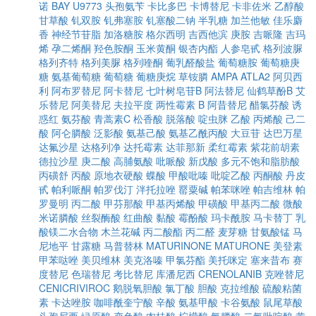
诺
BAY U9773
头孢氨苄
卡比多巴
卡博替尼
卡非佐米
乙醇酸
甘草酸
钆双胺
钆弗塞胺
钆塞酸二钠
半乳糖
加兰他敏
佳乐麝
香
神经节苷脂
加洛糖胺
格尔西明
吉西他滨
庚胺
吉哌隆
吉玛
烯
孕二烯酮
羟色胺酮
玉米黄酮
银杏内酯
人参皂甙
格列波脲
格列齐特
格列美脲
格列喹酮
葡乳醛酸盐
葡萄糖胺
葡萄糖庚
糖
氨基葡萄糖
葡萄糖
葡糖庚烷
草铵膦
AMPA
ATLA2
阿贝西
利
阿布罗替尼
阿卡替尼
七叶树皂苷B
阿法替尼
仙鹤草酚B
艾
乐替尼
阿美替尼
夫拉平度
两性霉素 B
阿昔替尼
醋氯芬酸
诱
惑红
氨芬酸
青蒿素C
松香酸
脱落酸
啶虫脒
乙酸
丙烯酸
己二
酸
阿仑膦酸
泛影酸
氨基己酸
氨基乙酰丙酸
大豆苷
达巴万星
达氟沙星
达格列净
达托霉素
达菲那新
柔红霉素
紫花前胡素
德拉沙星
庚二酸
高脯氨酸
吡哌酸
新戊酸
多元不饱和脂肪酸
丙磺舒
丙酸
原地衣硬酸
蝶酸
甲酸吡嗪
吡啶乙酸
丙酮酸
丹皮
甙
帕利哌酮
帕罗伐汀
泮托拉唑
罂粟碱
帕苯咪唑
帕吉维林
帕
罗曼明
丙二酸
甲芬那酸
甲基丙烯酸
甲磺酸
甲基丙二酸
微酸
米诺膦酸
丝裂酶酸
红曲酸
黏酸
霉酚酸
玛卡酰胺
马卡替丁
乳
酸镁二水合物
木兰花碱
丙二酸酯
丙二醛
麦芽糖
甘氨酸锰
马
尼地平
甘露糖
马普替林
MATURINONE
MATURONE
美登素
甲苯哒唑
美贝维林
美克洛嗪
甲氯芬酯
美托咪定
塞来昔布
赛
度替尼
色瑞替尼
考比替尼
库潘尼西
CRENOLANIB
克唑替尼
CENICRIVIROC
鹅脱氧胆酸
氯丁酸
胆酸
克拉维酸
硫酸粘菌
素
卡达唑胺
咖啡酰奎宁酸
辛酸
氨基甲酸
卡谷氨酸
鼠尾草酸