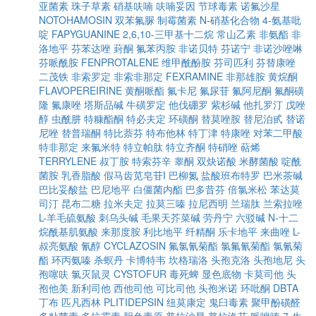
亚菌素
珠子草素
硝基呋喃
呋喃妥因
节球毒素
诺氟沙星
NOTOHAMOSIN
双苯氟脲
制霉菌素
N-硝基化合物
4-氨基吡
啶
FAPYGUANINE
2,6,10-三甲基十二烷
常山乙素
非氨酯
非
洛地平
芬苯达唑
葑酮
氟苯丙胺
非诺贝特
芬诺宁
非诺沙唑啉
芬哌酰胺
FENPROTALENE
维甲酰酚胺
芬司匹利
芬替康唑
二茂铁
非索罗定
非索非那定
FEXRAMINE
非那雄胺
黄烷酮
FLAVOPEREIRINE
黄酮哌酯
氟卡尼
氟尿苷
氟阿尼酮
氟酮磺
隆
氟康唑
塔斯品碱
牛磺罗定
他伐硼罗
紫杉碱
他扎罗汀
戊唑
醇
虫酰肼
特糠酯酮
特必夫定
环磺酮
替莫唑胺
替尼泊甙
替诺
尼唑
替普瑞酮
特比萘芬
特布他林
特丁津
特康唑
对苯二甲酸
特非那定
来氟米特
特立帕肽
特立齐酮
特硝唑
萜烯
TERRYLENE
叔丁胺
特索芬辛
睾酮
双炔诺酸
米酵菌酸
啶酰
菌胺
乳香脂酸
假马齿苋皂苷I
巴柳氮
盐酸班布特罗
巴米茶碱
巴比妥酸盐
巴尼地平
白僵菌内酯
巴多昔芬
倍氯米松
苯达莫
司汀
昆布二糖
拉米夫定
拉莫三嗪
拉尼西明
兰瑞肽
兰索拉唑
L-羊毛硫氨酸
刺乌头碱
毛果天芥菜碱
劳丹宁
六驳碱
N-十二
烷酰基肌氨酸
来那度胺
利比地平
纤精酮
乐卡地平
来曲唑
L-
叔亮氨酸
氰醇
CYCLAZOSIN
氟氯氰菊酯
氯氟氰菊酯
氯氰菊
酯
环丙氨嗪
杀螟丹
卡博特韦
坎格瑞洛
头孢克洛
头孢地尼
头
孢噻呋
氯灭鼠灵
CYSTOFUR
毒死蜱
显色底物
卡莫司他
头
孢他美
新利司他
西他司他
可比司他
头孢米诺
环吡酮
DBTA
丁布
匹凡西林
PLITIDEPSIN
纽莫康定
鬼臼毒素
聚甲酚磺醛