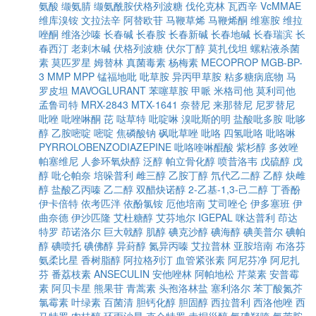
氨酸
缬氨腈
缬氨酰胺伏格列波糖
伐伦克林
瓦西辛
VcMMAE
维库溴铵
文拉法辛
阿替欧苷
马鞭草烯
马鞭烯酮
维塞胺
维拉
唑酮
维洛沙嗪
长春碱
长春胺
长春新碱
长春地碱
长春瑞滨
长
春西汀
老刺木碱
伏格列波糖
伏尔丁醇
莫扎伐坦
螺粘液杀菌
素
莫匹罗星
姆替林
真菌毒素
杨梅素
MECOPROP
MGB-BP-
3
MMP
MPP
锰福地吡
吡草胺
异丙甲草胺
粘多糖病底物
马
罗皮坦
MAVOGLURANT
苯噻草胺
甲哌
米格司他
莫利司他
孟鲁司特
MRX-2843
MTX-1641
奈替尼
来那替尼
尼罗替尼
吡唑
吡唑啉酮
芘
哒草特
吡啶啉
溴吡斯的明
盐酸吡多胺
吡哆
醇
乙胺嘧啶
嘧啶
焦磷酸钠
砜吡草唑
吡咯
四氢吡咯
吡咯啉
PYRROLOBENZODIAZEPINE
吡咯喹啉醌酸
紫杉醇
多效唑
帕塞维尼
人参环氧炔醇
泛醇
帕立骨化醇
喷昔洛韦
戊硫醇
戊
醇
吡仑帕奈
培哚普利
雌三醇
乙胺丁醇
氘代乙二醇
乙醇
炔雌
醇
盐酸乙丙嗪
乙二醇
双醋炔诺醇
2-乙基-1,3-己二醇
丁香酚
伊卡倍特
依考匹泮
依酚氯铵
厄他培南
艾司唑仑
伊多塞班
伊
曲奈德
伊沙匹隆
艾杜糖醇
艾芬地尔
IGEPAL
咪达普利
茚达
特罗
茚诺洛尔
巨大戟醇
肌醇
碘克沙醇
碘海醇
碘美普尔
碘帕
醇
碘喷托
碘佛醇
异葑醇
氮异丙嗪
艾拉普林
亚胺培南
布洛芬
氨柔比星
香树脂醇
阿拉格列汀
血管紧张素
阿尼芬净
阿尼扎
芬
番荔枝素
ANSECULIN
安他唑林
阿帕地松
芹菜素
安普霉
素
阿贝卡星
熊果苷
青蒿素
头孢洛林盐
塞利洛尔
苯丁酸氮芥
氯霉素
叶绿素
百菌清
胆钙化醇
胆固醇
西拉普利
西洛他唑
西