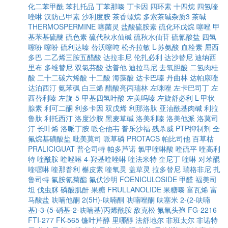
化二苯甲酰
苯扎托品
丁苯那嗪
丁卡因
四环素
十四烷
四氢喹
唑啉
汉防己甲素
沙利度胺
茶香螺烷
多索茶碱杂质3
茶碱
THERMOSPERMINE
噻菌灵
盐酸硫胺素
硫化环戊烷
噻唑
甲
基苯基硫醚
硫色素
硫代秋水仙碱
硫秋水仙苷
硫氰酸盐
四氢
噻吩
噻吩
硫利达嗪
替沃噻吨
松齐拉敏
L-苏氨酸
血栓素
屈西
多巴
二乙烯三胺五醋酸
达拉非尼
伦扎必利
达沙替尼
迪纳西
里布
多维替尼
双氯芬酸
达普他
迪拉马尼
去氧胆酸
二氢肉桂
酸
二十二碳六烯酸
十二酸
海藻酸
达卡巴嗪
丹曲林
达帕康唑
达泊西汀
氨苯砜
白三烯
醋酸亮丙瑞林
左咪唑
左卡巴司丁
左
西替利嗪
左旋-5-甲基四氢叶酸
左美吗嗪
左旋舒必利
L-甲状
腺素
利可二酮
利多卡因
双戊烯
利那洛肽
亚油酰基肉碱
利拉
鲁肽
利托西汀
洛度沙胺
黑麦草碱
洛美利嗪
洛美他派
洛莫司
汀
长叶烯
洛哌丁胺
哌仑他韦
普乐沙福
残杀威
PTP抑制剂
全
氟烷基磺酸盐
吡美莫司
哌草磷
PROTACS
帕比司他
百草枯
PRALICIGUAT
普仑司特
帕多芦诺
氯甲喹啉酸
喹硫平
喹高利
特
喹酰胺
喹唑啉
4-羟基喹唑啉
喹法米特
奎尼丁
喹啉
对苯醌
喹喔啉
喹那普利
槲皮素
喹氧灵
盖草灵
拉多替尼
瑞格非尼
扎
鲁司特
氟胺氰菊酯
氟伏沙明
FOENICULOSIDE
甲醛
福美司
坦
伐虫脒
磷酸肌酐
果糖
FRULLANOLIDE
果糖嗪
富瓦烯
富
马酸盐
呋喃他酮
2(5H)-呋喃酮
呋喃唑酮
呋塞米
2-(2-呋喃
基)-3-(5-硝基-2-呋喃基)丙烯酰胺
敌克松
氟氧头孢
FG-2216
FTI-277
FK-565
镰叶芹醇
里哪醇
法舒地尔
非班太尔
非诺特