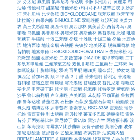
罗
芬太尼
氟虫腈
氟苯尼考
苄达明
苄胺
贝他斯汀
黄连素
柑
油烯
倍他司汀
甜菜碱
倍他米松
(R)-(+)-β-甲基苯乙胺
贝沙罗
汀
苯扎贝特
比卡鲁胺
BICYCLODECANE
联苯双酯
联苯苄唑
比拉斯汀
白果内酯
BINUCLEINE
双吡唑酮
红没药烯
奥普力
农
高三尖杉酯碱
奥匹卡朋
奥西那林
奥美昔芬(西替考马)
奥
硝唑
鸟氨酸
奥非那林
奥培米芬
奥斯他林
奥替溴铵
恶唑
吡喃
葡糖苷
牛磺酸
十溴二苯醚
癸烷
十胜肽
十碳三烯
癸烯
地西他
滨
地洛西嗪
地喹奎酯
去铁酮
去铁胺
地美环素
脱氧葡萄糖
地
昔帕明
地索奈德
DESOXIDODIDROVALTRATE
去羟米松
地
托咪定
醋酸地塞米松
二胺
敌菌净
DIAZIDE
氯甲苯噻嗪
二丁
基氨基甲酰氯
二氯苯氧乙酸
双氯非那胺
二氯酸盐
二环素
胸
腺嘧啶核苷
胸腺嘧啶
双碘
百里醌
噻加宾
噻奈普汀
替勃龙
噻
氯匹定
替加环素
顺-2-甲基-2-丁醛
替来他明
替利定
替洛隆
替硝唑
替诺立定
噻康唑
噻托溴铵
替瑞酰胺
替扎尼定
噻唑烷
妥卡尼
甲苯磺丁脲
托卡朋
托萘酯
托哌酮
托特罗定
劳氨酯
洛
沙平
鲁比前列酮
卢立康唑
卢美哌隆
苯芴醇
羽扇豆鹼
鲁拉西
酮
鲁苯达唑
番茄红素
石松胺
石蒜胺
盐酸石蒜碱
L-赖氨酸
拉
氧头孢
瑞博西林
罗非昔布
鲁索替尼
RSC-3388
雷奈酸
瑞沙
托维
雷西莫特
利太膦酸
雷贝拉唑
莱克多巴胺
碘醚柳胺
雷洛
昔芬
异丙氨基比林
雷尼替丁
雷诺嗪
雷沙吉兰
阿德福韦酯
溴
己新
苯海拉明
青霉素V
比沙曲嗪
没食子酸铋
黄细心酮
波尔
定碱
硼酸盐
波那普令
乙酸龙脑酯
布索芬新
油菜素内酯
BREMELANOTIDE
布瑞哌唑
布雷洛嗪
溴莫尼定
布林佐胺
溴