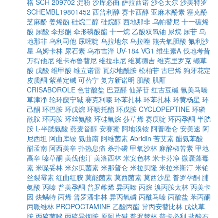
格
SCH 209702
淀粉
沙库必曲
萨拉西诺
沙仑太尔
沙美特罗
SCHEMBL19801452
西普利醇
赛卡西醇
亚麻木酚素
塞克酚
芝麻酚
姜烯酚
硅烷二醇
硅烷醇
西地那非
乌帕替尼
十一碳烯
酸
尿酸
伞形酮
伞形磷酸酯
十一烷
乙酸双氧铀
尿烷
尿苷
乌
地那非
乌利司他
尿嘧啶
乌拉地尔
乌拉唑
熊去氧胆酸
氟利沙
星
乌姆卡林
尿石素
乌布吉泮
UV-184
VG1
维生素A
伐地考昔
万得他尼
维卡布鲁替尼
维拉非尼
维莫德吉
维克里罗克
缬草
酸
戊酸
维甲酸
维立诺雷
瓦尔地酰胺
松柏苷
古巴烯
狗牙花定
皮质酮
紫堇定碱
可替宁
复方新诺明
肌酸
肌酐
CRISABOROLE
色甘酸盐
巴豆醛
仙茅苷
红古豆碱
氰美马嗪
草津净
轮环藤宁碱
赛克利嗪
环苯扎林
环苯扎林
环黄杨星
环
己酮
环巴胺
环戊烷
环喷托酯
环戊胺
CYCLOPEPTINE
环磷
酰胺
环丙胺
环丝氨酸
环硅氧烷
莎草烯
赛庚啶
环丙孕酮
半胱
胺
L-半胱氨酸
燕麦甾醇
安赛蜜
阿地溴铵
阿普唑仑
安美速
阿
尼西坦
阿曲库铵
氨曲南
阿维菌素
Abridin
苦艾素
醋氨苯酸
醋孟南
阿西美辛
扑热息痛
杀扑磷
甲氧沙林
麻醉椒苦素
甲地
高辛
嗪草酮
美伐他汀
美洛西林
米安色林
米卡芬净
微囊藻毒
素
米哚妥林
米尔贝菌素
米那普仑
米拉贝隆
米拉米斯汀
米铂
丝裂霉素
红曲红胺
莫能菌素
莫西菌素
莫西沙星
普罗孕酮
脯
氨酸
丙嗪
普美孕酮
普罗雌烯
异丙嗪
丙烷
溴丙胺太林
丙美卡
因
炔螨特
丙烯
普罗潘非林
异丙氧磷
丙酰马嗪
丙酸盐
苯丙酮
丙哌维林
PROPOCTAMINE
乙酸丙酯
异丙安替比林
戊炔草
胺
丙硫菌唑
丙硫异烟胺
原阿片碱
普罗替林
普卡必利
盐酸右