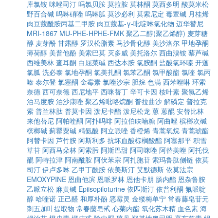
库氯铵
咪唑司汀
吗氯贝胺
莫拉胺
莫林酮
莫西多明
酸莫米松
野百合碱
吗啉硝唑
吗啉胍
莫沙必利
莫索尼定
毒蕈碱
月桂烯
肉豆蔻酰胺丙基二甲胺
肉豆蔻基-γ-吡啶啉氯化物
迈华替尼
MRI-1867
MU-PHE-HPHE-FMK
聚乙二醇(聚乙烯醇)
麦芽糖
醇
麦芽酚
甘露醇
罗汉松脂素
马沙骨化醇
美沙洛尔
甲地孕酮
薄荷醇
美普他酚
美索巴莫
灭多威
美托洛尔
西曲溴铵
藜芦碱
西维美林
查耳酮
白屈菜碱
西达本胺
氯胺酮
盐酸氯环嗪
开蓬
氯胍
洗必泰
氯地孕酮
氯美扎酮
氯苯乙酮
氯甲酸酯
氯喹
氯丙
嗪
泰尔登
氯塞酮
金霉素
氯唑沙宗
胆烷
色满
西苯唑啉
环索
奈德
西可奈德
西尼地平
西咪替丁
辛可卡因
桉叶素
聚氯乙烯
泊马度胺
泊沙康唑
聚乙烯吡咯烷酮
普拉曲沙
解磷定
普拉克
索
普兰林肽
普莫卡因
泼尼卡酯
泼尼松龙
蒽
蒽醌
安替比林
来他替尼
阿帕喹酮
阿扑吗啡
阿拉伯呋喃糖
阿曲唑
槟榔次碱
槟榔碱
蓟罂粟碱
精氨酸
阿立哌唑
香橙烯
青蒿氧烷
青蒿琥酯
阿替卡因
芦竹胺
阿斯利多
抗坏血酸棕榈酸酯
阿塞那平
积雪
草苷
阿西马朵林
阿索肟
阿斯巴甜
阿司咪唑
阿替美唑
阿托伐
醌
阿特拉津
阿南酰胺
阿伏苯宗
阿扎胞苷
索玛鲁肽侧链
依莫
司汀
伊卢多啉
乙甲丁酰胺
依美斯汀
艾默德斯
依莫法宗
EMOXYPINE
恩曲他滨
恩哌罗林
恩他卡朋
肠内酯
恩杂鲁胺
乙哌立松
麻黄碱
Epiisopiloturine
依匹斯汀
依普利酮
氟哌啶
醇
哈喹诺
正己醛
和厚朴酚
恶霉灵
金缕梅单宁
常春藤皂苷元
刺五加叶提取物
常春藤皂甙
心菊内酯
氧化苏木精
血色素
海