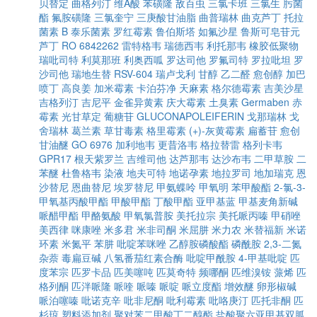
贝替定
曲格列汀
维A酸
苯磺隆
敌百虫
三氯卡班
三氯生
肟菌
酯
氟胺磺隆
三氯奎宁
三庚酸甘油脂
曲普瑞林
曲克芦丁
托拉
菌素 B
泰乐菌素
罗红霉素
鲁伯斯塔
如氟沙星
鲁斯可皂苷元
芦丁
RO 6842262
雷特格韦
瑞德西韦
利托那韦
橡胶低聚物
瑞吡司特
利莫那班
利奥西呱
罗达司他
罗氟司特
罗拉吡坦
罗
沙司他
瑞地生替
RSV-604
瑞卢戈利
甘醇
乙二醛
愈创醇
加巴
喷丁
高良姜
加米霉素
卡泊芬净
天麻素
格尔德霉素
吉美沙星
吉格列汀
吉尼平
金雀异黄素
庆大霉素
土臭素
Germaben
赤
霉素
光甘草定
葡糖苷
GLUCONAPOLEIFERIN
戈那瑞林
戈
舍瑞林
葛兰素
草甘毒素
格里霉素
(+)-灰黄霉素
扁蓄苷
愈创
甘油醚
GO 6976
加利地韦
更昔洛韦
格拉替雷
格列卡韦
GPR17
根天紫罗兰
吉维司他
达芦那韦
达沙布韦
二甲草胺
二
苯醚
杜鲁格韦
染液
地夫可特
地诺孕素
地拉罗司
地加瑞克
恩
沙替尼
恩曲替尼
埃罗替尼
甲氨蝶呤
甲氧明
苯甲酸酯
2-氯-3-
甲氧基丙酸甲酯
甲酸甲酯
丁酸甲酯
亚甲基蓝
甲基麦角新碱
哌醋甲酯
甲酪氨酸
甲氧氯普胺
美托拉宗
美托哌丙嗪
甲硝唑
美西律
咪康唑
米多君
米非司酮
米屈肼
米力农
米替福新
米诺
环素
米氮平
苯肼
吡啶苯咪唑
乙醇胺磷酸酯
磷酰胺
2,3-二氮
杂萘
毒扁豆碱
八氢番茄红素合酶
吡啶甲酰胺
4-甲基吡啶
匹
度苯宗
匹罗卡品
匹美噻吨
匹莫奇特
频哪酮
匹维溴铵
蒎烯
匹
格列酮
匹泮哌隆
哌喹
哌嗪
哌啶
哌立度酯
增效醚
卵形椒碱
哌泊噻嗪
吡诺克辛
吡非尼酮
吡利霉素
吡咯庚汀
匹托非酮
匹
杉琼
塑料添加剂
聚对苯二甲酸丁二醇酯
盐酸聚六亚甲基双胍