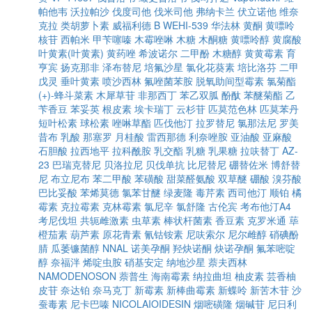
帕他韦
沃拉帕沙
伐度司他
伐米司他
弗纳卡兰
伏立诺他
维奈
克拉
类胡萝卜素
威福利德 B
WEHI-539
华法林
黄酮
黄嘌呤
核苷
西帕米
甲苄噻嗪
木霉唑啉
木糖
木酮糖
黄嘌呤醇
黄腐酸
叶黄素(叶黄素)
黄药唑
希波诺尔
二甲酚
木糖醇
黄黄霉素
育
亨宾
扬克那非
泽布替尼
培氟沙星
氯化花葵素
培比洛芬
二甲
戊灵
垂叶黄素
喷沙西林
氟唑菌苯胺
脱氧助间型霉素
氯菊酯
(+)-蜂斗菜素
木犀草苷
非那西丁
苯乙双胍
酚酞
苯醚菊酯
乙
苄香豆
苯妥英
根皮素
埃卡瑞丁
云杉苷
匹莫范色林
匹莫苯丹
短叶松素
球松素
唑啉草酯
匹伐他汀
拉罗替尼
氯那法尼
罗美
昔布
乳酸
那塞罗
月桂酸
雷西那德
利奈唑胺
亚油酸
亚麻酸
石胆酸
拉西地平
拉科酰胺
乳交酯
乳糖
乳果糖
拉呋替丁
AZ-
23
巴瑞克替尼
贝洛拉尼
贝伐单抗
比尼替尼
硼替佐米
博舒替
尼
布立尼布
苯二甲酸
苯磺酸
甜菜醛氨酸
双草醚
硼酸
溴芬酸
巴比妥酸
苯烯莫德
氯苯甘醚
绿麦隆
毒芹素
西司他汀
顺铂
橘
霉素
克拉霉素
克林霉素
氯尼辛
氯舒隆
古伦宾
考布他汀A4
考尼伐坦
共轭雌激素
虫草素
棒状杆菌素
香豆素
克罗米通
荜
橙茄素
葫芦素
原花青素
氰钴铵素
尼呋索尔
尼尔雌醇
硝碘酚
腈
瓜萎镰菌醇
NNAL
诺美孕酮
羟炔诺酮
炔诺孕酮
氟苯嘧啶
醇
奈福泮
烯啶虫胺
硝基安定
纳地沙星
萘夫西林
NAMODENOSON
萘普生
海南霉素
纳拉曲坦
柚皮素
芸香柚
皮苷
奈达铂
奈马克丁
新霉素
新棒曲霉素
新蝶呤
新苦木苷
沙
蚕毒素
尼卡巴嗪
NICOLAIOIDESIN
烟嘧磺隆
烟碱苷
尼日利