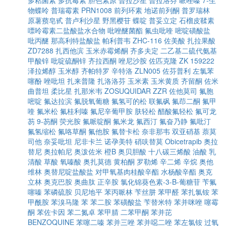
多粘菌素
多抗霉素
胆色素原
普拉沙星
普拉洛芬
哌唑嗪
7-生
物蝶呤
普瑞霉素
PRN1008
前列环素
地诺前列酮
普罗瑞林
原薯蓣皂甙
普卢利沙星
野黑樱苷
蝶啶
普妥立定
石榴皮鞣素
嘌呤霉素二盐酸盐水合物
吡唑醚菌酯
氟虫吡喹
嘧啶磺酸盐
吡丙醚
那高利特盐酸盐
帕利普韦
ZHC-116
佐美酸
扎拉果酸
ZD7288
扎西他滨
玉米赤霉烯酮
齐多夫定
二乙基二硫代氨基
甲酸锌
吡啶硫酮锌
齐拉西酮
唑尼沙胺
佐匹克隆
ZK 159222
泽拉烯醇
玉米醇
齐帕特罗
辛特洛
ZLN005
佐芬普利
左氯苯
噻酚
唑吡坦
扎来普隆
扎洛洛芬
玉米素
玉米黄质
齐留酮
佐米
曲普坦
柔比星
扎那米韦
ZOSUQUIDAR
ZZR
佐他莫司
氟胞
嘧啶
氟达拉滨
氟脱氧葡糖
氟氢可的松
联氟砜
氟茚二酮
氟甲
喹
氟米松
氟桂利嗪
氟尼辛葡甲胺
肤轻松
醋酸氟轻松
氟可龙
芴
9-芴酮
荧光胺
氟哌啶酮
氟米龙
氟西汀
氟奋乃静
氟吡汀
氟氢缩松
氟咯草酮
氟他胺
氟替卡松
奈非那韦
双亚硝基
萘莫
司他
奈妥吡坦
尼非卡兰
诺孕美特
硝呋替莫
Obicetrapib
奥拉
替尼
奥拉帕尼
奥泼佐米
橙B
奥贝胆酸
十八碳三烯酸
油酸
乳
清酸
草酸
氧嗪酸
奥扎莫德
黄柏酮
罗勒烯
辛二烯
辛烷
奥他
维林
奥替尼啶盐酸盐
对甲氧基肉桂酸辛酯
水杨酸辛酯
奥克
立林
奥克巴胺
奥曲肽
正辛胺
氯化锦葵色素-3-Β-葡糖苷
苄氟
噻嗪
苯磷硫胺
贝尼地平
苯丙哌林
苄丝肼
苯甲醛
苯扎氯铵
苯
甲酰胺
苯溴马隆
苯
苯二胺
苯磺酸盐
苄替米特
苯并咪唑
噻霉
酮
苯佐卡因
苯二氮卓
苯甲腈
二苯甲酮
苯并芘
BENZOQUINE
苯噻二嗪
苯并三唑
苯并噁二唑
苯左氯铵
过氧