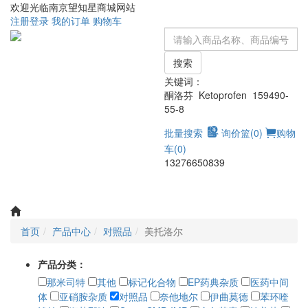
欢迎光临南京望知星商城网站
注册
登录
我的订单
购物车
搜索
关键词：
酮洛芬 Ketoprofen 159490-
55-8
批量搜索
询价篮(
0
)
购物
车(
0
)
13276650839
Toggle
navigati
首页
产品中心
对照品
美托洛尔
产品分类：
那米司特
其他
标记化合物
EP药典杂质
医药中间
体
亚硝胺杂质
对照品
奈他地尔
伊曲莫德
苯环喹