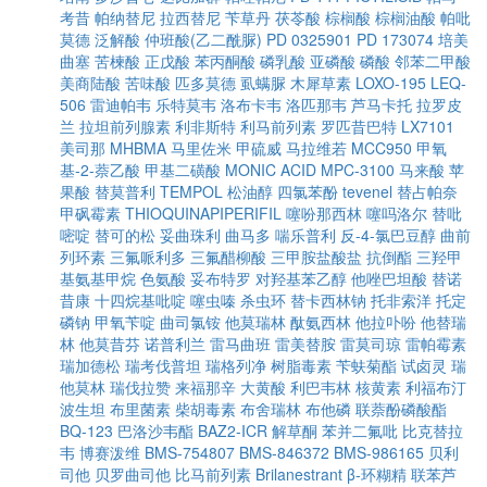
考昔
帕纳替尼
拉西替尼
苄草丹
茯苓酸
棕榈酸
棕榈油酸
帕吡
莫德
泛解酸
仲班酸(乙二酰脲)
PD 0325901
PD 173074
培美
曲塞
苦楝酸
正戊酸
苯丙酮酸
磷乳酸
亚磷酸
磷酸
邻苯二甲酸
美商陆酸
苦味酸
匹多莫德
虱螨脲
木犀草素
LOXO-195
LEQ-
506
雷迪帕韦
乐特莫韦
洛布卡韦
洛匹那韦
芦马卡托
拉罗皮
兰
拉坦前列腺素
利非斯特
利马前列素
罗匹昔巴特
LX7101
美司那
MHBMA
马里佐米
甲硫威
马拉维若
MCC950
甲氧
基-2-萘乙酸
甲基二磺酸
MONIC ACID
MPC-3100
马来酸
苹
果酸
替莫普利
TEMPOL
松油醇
四氯苯酚
tevenel
替占帕奈
甲砜霉素
THIOQUINAPIPERIFIL
噻吩那西林
噻吗洛尔
替吡
嘧啶
替可的松
妥曲珠利
曲马多
喘乐普利
反-4-氯巴豆醇
曲前
列环素
三氟哌利多
三氟醋柳酸
三甲胺盐酸盐
抗倒酯
三羟甲
基氨基甲烷
色氨酸
妥布特罗
对羟基苯乙醇
他唑巴坦酸
替诺
昔康
十四烷基吡啶
噻虫嗪
杀虫环
替卡西林钠
托非索洋
托定
磷钠
甲氧苄啶
曲司氯铵
他莫瑞林
酞氨西林
他拉卟吩
他替瑞
林
他莫昔芬
诺普利兰
雷马曲班
雷美替胺
雷莫司琼
雷帕霉素
瑞加德松
瑞考伐普坦
瑞格列净
树脂毒素
苄蚨菊酯
试卤灵
瑞
他莫林
瑞伐拉赞
来福那辛
大黄酸
利巴韦林
核黄素
利福布汀
波生坦
布里菌素
柴胡毒素
布舍瑞林
布他磷
联萘酚磷酸酯
BQ-123
巴洛沙韦酯
BAZ2-ICR
解草酮
苯并二氟吡
比克替拉
韦
博赛泼维
BMS-754807
BMS-846372
BMS-986165
贝利
司他
贝罗曲司他
比马前列素
Brilanestrant
β-环糊精
联苯芦