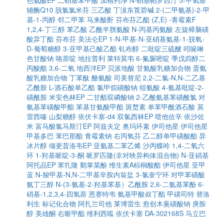
色氨酸EP
二硝基苯甲酸
加格列净
N-硝基帕罗西汀
5-甲氧基
辅酶Q10
脱氯氯米芬
三乙酸
丁溴东莨菪碱
2-(二甲氨基)-2-甲
基-1-丙醇
邻二甲苯
马来酸酐
芬布芬乙酯
(Z,E) -青霉素F
1,2,4-丁三醇
苯乙酸
乙酰半胱氨酸
N-丙基丙氨酸
左旋樟脑磺
酸异丁酯
芬布芬
美法仑EP
1-N-甲基-N-亚硝基氨基-1-脱氧-
D-葡萄糖醇
3-亚甲基己酸乙酯
钆布醇
二吡啶三硫醚
吲哚啉
色甘酸钠
咯萘啶
地拉普利
莱特莫韦
6-氟脲嘧啶
季戊四醇二
丙酸酯
3,6-二氧
地西泮EP
贝派地酸
甘氨酸乳糖加合物
蛋氨
酸乳糖加合物
丁苯酞
酪氨酸
司美替尼
2,2-二氯-N,N-二乙基
乙酰胺
L-酒石酸单乙酯
氯甲烷磺酸钠
组氨酸
4-氨基吡啶-2-
磺酰胺
米安色林EP
二甘酯双磷酸钠
2-乙酰氨基苯磺酰氯
对
氨基苯磺酸甲酯
苯基甘氨酸甲酯
斑蝥素
单苯甲酰酒石酸
莫
雷西嗪
山梨糖醇
依伏卡塞-d4
双氯西林EP
喷他佐辛
依沙佐
米
富马酸氯马斯汀EP
阿兹夫定
奥玛环素
伊司他星
伊司他星
甲基多巴
苯巴那酯
青霉素钠
右丙氧芬
乙二醇单甲磺酸酯
异
冰片醇
缬更昔洛韦EP
亚氨基二苯乙烯
沙丙蝶呤
1,4-二氧六
环
1-羟基哌啶-3-酮
哌罗匹隆(非对映异构体混合物)
N-亚硝基
阿托品EP
苯扎隆
鹅掌菜酚
维生素A棕榈酸酯
伊司他星
亚甲
蓝
N-羧甲基-N,N-二甲基辛胺内翁盐
3-氯奎宁环
对甲苯磺酸
氨丁三醇
N-(3-氨基-2-羟基苯基）乙酰胺
2,6-二氨基苯酚
6-
硝基-1,2,3,4-四氢萘
恩赛特韦
氨基甲酸叔丁酯
甲磺司特
替洛
利生
标记化合物
阿扎兰司他
莱博雷生
愈创木薁磺酸钠
庚胺
醇
美雄酮
右哌甲酯
维利西呱
依伏卡塞
DA-302168S
马立巴