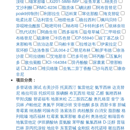
溴铵
缬苯那嗪
G201-SMB-IMP
金鱼草素
纳美芬
艾沙利酮
RMC-6236
脂质体
碘比醇
阿布昔替尼
pcsk9抑制剂
利那拉生
迈科莱
苯佐那酯
海克替啶
吡柔比星
达利雷生
他喷他多
曲拉西利
佩玛贝特
异噁唑虫酰胺
吡嘧司特
纳布啡
卡特利多钙
依林奈坦
氘代试剂
阿曲生坦
西多福韦
益母草碱
二甲啡烷
布格替尼
硫康唑
卡匹色替
CP-55940
叔丁基乙炔
来那帕韦
吉泊达星
乌帕卡塞
拉维达韦
伊索拉定
双环醇
达洛鲁胺
JL004-2
替尼布林
帕罗韦德
奈洛
沙星
司拉德帕
艾地那非
巴多司他
环丙酚
五氟利
多
敌虫菊酯
ICI-164384
异丹酚酸
尿囊素
替那帕
诺
LZ045
维贝格隆
去氢二异丁香酚
沙马西尼
康奈
非尼
项目分类：
多替诺德
测试
右美沙芬
托莫西汀
氯雷他定
氨苄西林
达克替
尼
格拉司琼
托烷司琼
胺碘酮
布瓦西坦
吡啶
乙醛
氯唑西林
甲羟戊酸
替诺福韦
地塞米松
乙二胺四乙酸
奥扎格雷
奎宁
洛
贝林
卢帕他定
奥氮平
阿哌沙班
安非他酮
多肽
西那卡塞
胆碱
青霉素
纳洛酮
吲哚布芬
洛索洛芬
肉桂酰胺
白消安
脂肪酸
格
列吡嗪
地匹福林
红霉素
氯苯那敏
泰必利
奥洛他定
帕瑞昔布
地氯雷他定
伊班膦酸钠
蛋氨酸
苯甲酸
氟氯西林
D-泛醇
普瑞
巴林
异丙托溴铵
地佐辛
东莨菪碱
金刚烷
布托诺啡
哌拉西林