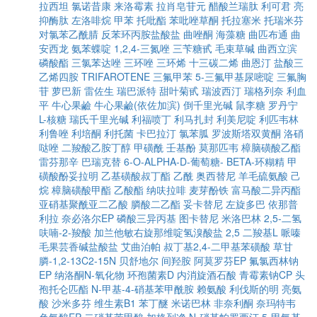
拉西坦
氯诺昔康
来洛霉素
拉肖皂苷元
醋酸兰瑞肽
利可君
亮
抑酶肽
左洛啡烷
甲苯
托吡酯
苯吡唑草酮
托拉塞米
托瑞米芬
对氯苯乙酰腈
反苯环丙胺盐酸盐
曲唑酮
海藻糖
曲匹布通
曲
安西龙
氨苯蝶啶
1,2,4-三氮唑
三苄糖甙
毛束草碱
曲西立滨
磷酸酯
三氯苯达唑
三环唑
三环烯
十三碳二烯
曲恩汀
盐酸三
乙烯四胺
TRIFAROTENE
三氟甲苯
5-三氟甲基尿嘧啶
三氟胸
苷
萝巴新
雷佐生
瑞巴派特
甜叶菊甙
瑞波西汀
瑞格列奈
利血
平
牛心果鹼
牛心果鹼(依佐加滨)
倒千里光碱
鼠李糖
罗丹宁
L-核糖
瑞氏千里光碱
利福喷丁
利马扎封
利美尼啶
利匹韦林
利鲁唑
利培酮
利托菌
卡巴拉汀
氯苯胍
罗波斯塔双黄酮
洛硝
哒唑
二羧酸乙胺丁醇
甲磺酰
壬基酚
莫那匹韦
樟脑磺酸乙酯
雷芬那辛
巴瑞克替
6-O-ALPHA-D-葡萄糖- BETA-环糊精
甲
磺酸酚妥拉明
乙基磺酸叔丁酯
乙酰
奥西替尼
羊毛硫氨酸
己
烷
樟脑磺酸甲酯
乙酸酯
纳呋拉啡
麦芽酚铁
富马酸二异丙酯
亚硝基聚酰亚二乙酸
膦酸二乙酯
妥卡替尼
左旋多巴
依那普
利拉
奈必洛尔EP
磷酸三异丙基
图卡替尼
米洛巴林
2,5-二氢
呋喃-2-羧酸
加兰他敏右旋那维啶氢溴酸盐
2,5 二羧基L 哌嗪
毛果芸香碱盐酸盐
艾曲泊帕
叔丁基2,4-二甲基苯磺酸
草甘
膦-1,2-13C2-15N
贝舒地尔
间羟胺
阿莫罗芬EP
氟氯西林钠
EP
纳洛酮N-氧化物
环孢菌素D
内消旋酒石酸
青霉素钠CP
头
孢托仑匹酯
N-甲基-4-硝基苯甲酰胺
赖氨酸
利伐斯的明
亮氨
酸
沙米多芬
维生素B1
苯丁醚
米诺巴林
非奈利酮
奈玛特韦