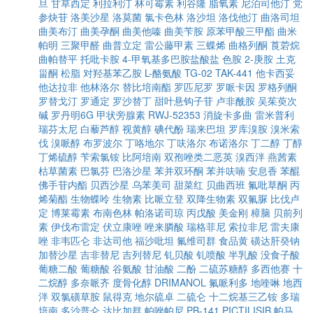
旦
甘草西定
利拉利汀
林可霉素
利谷隆
脂氧素
尼泊司他汀
党
参炔苷
洛美沙星
洛莫菌
氯卡色林
洛沙坦
洛伐他汀
曲洛司坦
曲美布汀
曲美孕酮
曲美他嗪
曲美苄胺
原苯甲酸三甲酯
曲米
帕明
三聚甲醛
曲普立定
雷公藤甲素
三蝶烯
曲格列酮
莨菪烷
曲帕替平
托吡卡胺
4-甲氧基多巴胺盐酸盐
色胺
2-庚胺
土克
甾酮
松脂
对羟基苯乙胺
L-酪氨酸
TG-02
TAK-441
他卡西妥
他达拉非
他林洛尔
替比培南酯
罗匹尼罗
罗哌卡因
罗格列酮
罗替戈汀
罗通定
罗沙替丁
甜叶悬钩子苷
卢非酰胺
吴茱萸次
碱
罗丹明6G
甲状旁腺素
RWJ-52353
消旋卡多曲
雷米普利
瑞芬太尼
白藜芦醇
视黄醇
碘代酚
瑞来巴坦
罗库溴胺
溴米索
伐
溴哌醇
布罗波尔
丁咯地尔
丁呋洛尔
布诺洛尔
丁二醇
丁醇
丁烯硫醇
苄索氯铵
比阿培南
双孢唑类二恶英
溴西泮
燕茜素
枯草菌素
巴氯芬
巴洛沙星
苯并双环酮
苯并呋喃
安息香
苯醌
佛手苷内酯
贝西沙星
乌苯美司
甜菜红
贝曲西班
氟吡草酮
丙
烯菊酯
生物蝶呤
生物素
比哌立登
双降生物素
双氟脲
比伐卢
定
博莱霉素
布南色林
帕洛诺司琼
丙戊酸
美金刚
樟脑
贝前列
素
伊伐布雷定
伏立康唑
唑来膦酸
瑞格菲尼
索拉非尼
雷夫康
唑
非韦匹仑
非达司他
福沙吡坦
氟维司群
食品黄
磺达肝癸钠
加替沙星
吉非替尼
吉列替尼
钆贝酸
钆喷酸
半乳酸
没食子酸
葡糖二酸
葡糖酸
谷氨酸
甘油酸
二酚
二硫苏糖醇
多西他赛
十
二烷醇
多奈哌齐
度骨化醇
DRIMANOL
氟哌利多
地喹啉
地西
泮
双氯磺草胺
鼠得克
地尔硫卓
二硫仑
十二烷基三乙铵
多瑞
培南
多沙普仑
达比加群
帕唑帕尼
PB-141
PICTILISIB
帕马