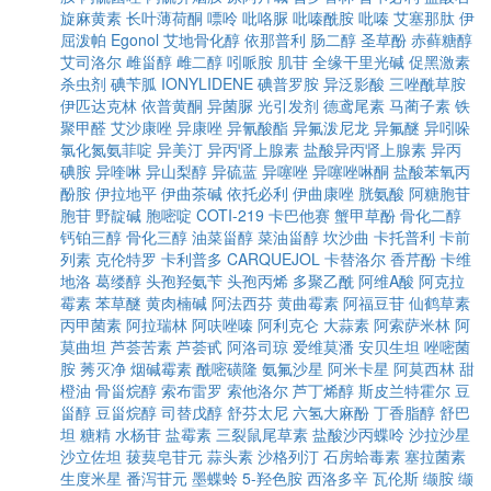
旋麻黄素
长叶薄荷酮
嘌呤
吡咯脲
吡嗪酰胺
吡嗪
艾塞那肽
伊
屈泼帕
Egonol
艾地骨化醇
依那普利
肠二醇
圣草酚
赤藓糖醇
艾司洛尔
雌甾醇
雌二醇
吲哌胺
肌苷
全缘干里光碱
促黑激素
杀虫剂
碘苄胍
IONYLIDENE
碘普罗胺
异泛影酸
三唑酰草胺
伊匹达克林
依普黄酮
异菌脲
光引发剂
德鸢尾素
马蔺子素
铁
聚甲醛
艾沙康唑
异康唑
异氰酸酯
异氟泼尼龙
异氟醚
异吲哚
氯化氮氨菲啶
异美汀
异丙肾上腺素
盐酸异丙肾上腺素
异丙
碘胺
异喹啉
异山梨醇
异硫蓝
异噻唑
异噻唑啉酮
盐酸苯氧丙
酚胺
伊拉地平
伊曲茶碱
依托必利
伊曲康唑
胱氨酸
阿糖胞苷
胞苷
野靛碱
胞嘧啶
COTI-219
卡巴他赛
蟹甲草酚
骨化二醇
钙铂三醇
骨化三醇
油菜甾醇
菜油甾醇
坎沙曲
卡托普利
卡前
列素
克伦特罗
卡利普多
CARQUEJOL
卡替洛尔
香芹酚
卡维
地洛
葛缕醇
头孢羟氨苄
头孢丙烯
多聚乙酰
阿维A酸
阿克拉
霉素
苯草醚
黄肉楠碱
阿法西芬
黄曲霉素
阿福豆苷
仙鹤草素
丙甲菌素
阿拉瑞林
阿呋唑嗪
阿利克仑
大蒜素
阿索萨米林
阿
莫曲坦
芦荟苦素
芦荟甙
阿洛司琼
爱维莫潘
安贝生坦
唑嘧菌
胺
莠灭净
烟碱霉素
酰嘧磺隆
氨氟沙星
阿米卡星
阿莫西林
甜
橙油
骨甾烷醇
索布雷罗
索他洛尔
芦丁烯醇
斯皮兰特霍尔
豆
甾醇
豆甾烷醇
司替戊醇
舒芬太尼
六氢大麻酚
丁香脂醇
舒巴
坦
糖精
水杨苷
盐霉素
三裂鼠尾草素
盐酸沙丙蝶呤
沙拉沙星
沙立佐坦
菝葜皂苷元
蒜头素
沙格列汀
石房蛤毒素
塞拉菌素
生度米星
番泻苷元
墨蝶蛉
5-羟色胺
西洛多辛
瓦伦斯
缬胺
缬