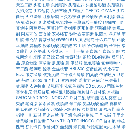
聚乙二醇
头孢地嗪
头孢噻肟
头孢匹罗
头孢泊肟酯
头孢喹肟
头孢拉定
头孢他啶
头孢替唑
头孢唑肟
CEFTOLOZANE
头孢
曲松
头孢呋辛
吐根酚碱
三尖杉宁碱
神经酰胺
西替利嗪
氨基
铬
氨磺必利
阿米替林
氨氯地平
三聚氰胺一酰胺
阿姆西汀
阿
莫地喹
阿莫罗芬
阿莫沙平
香树酮
阿那格雷
阿那曲唑
雄烯二
酮
阿奈可他
茴香烯
安格络苷
狭叶香茶菜素
敌菌灵
樟柳碱
苯
甲醚
辛托品
番荔枝碱
GW501516
加尼瑞克
十六烷二酸
己酸
马尿酸
腐植酸
羟苯磺酸
猪胆酸
常山酮
哈尔满碱
哈巴俄苷
常
春藤苷
天芥菜碱
天芥菜素
正二十一烷
正庚烷
1-庚烯-3-酮
六
氟丙烷
扑米酮
正己烷
己烯
海索那林
组胺
DL-组氨酸
后马托
品
原膜散酯
葎草烯
肼屈嗪
肼
甲醛腙
氢氯噻嗪
氢氟噻嗪
对
苯二酚
羟氯喹
羟嗪
金丝桃苷
HBI-800
卤倍他索
依托考昔
EDC
依尔替酸
依托度酸
二十碳五烯酸
帕莫酸
依哌唑胺
利尿
酸
苔酸
E6005
依巴斯汀
依柏康唑
爱康宁
蓝蓟定
松果菊苷
益康唑
依达拉奉
艾氟康唑
依氟鸟氨酸
SB 203580
司隆色替
塞卡替尼
舒尼替尼
莽草酸
唾液酸
硫糖苷C
舒林酸
水杨酸
SARGAHYDROQUINOIC ACID
癸二酸
琥珀酸
西尼莫德
山
梨酸
鞘磷脂
多杀菌素
硬脂酸
辛二酸
氨基磺酸
硫酸
香桧烯
酵母氨酸
沙芬酰胺
水杨醛
水杨酰胺
沙格雷酯
夏佛塔苷
塞克
硝唑
一叶萩碱
司来吉兰
芹子烯
常绿钩吻碱
千里光碱
千里光
菲灵碱
短杆菌素
TP475
THIQ
TECHNOCOLOR
替加氟
特拉
匹韦
替扎卡托
米格列奈
丝裂酶
米托坦
米托蒽醌
帽柱木碱
米