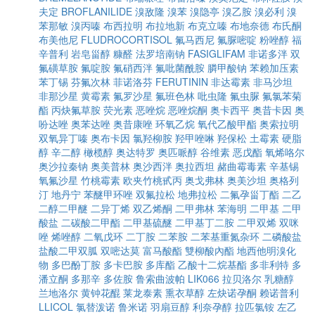
夫定
BROFLANILIDE
溴敌隆
溴苯
溴隐亭
溴乙胺
溴必利
溴
苯那敏
溴丙嗪
布西拉明
布拉地新
布克立嗪
布地奈德
布氏酮
布美他尼
FLUDROCORTISOL
氟马西尼
氟脲嘧啶
粉唑醇
福
辛普利
岩皂甾醇
糠醛
法罗培南钠
FASIGLIFAM
非诺多泮
双
氟磺草胺
氟啶胺
氟硝西泮
氟吡菌酰胺
膦甲酸钠
苯赖加压素
苯丁锡
芬氟次林
菲诺洛芬
FERUTININ
非达霉素
非马沙坦
非那沙星
黄霉素
氟罗沙星
氟班色林
吡虫隆
氟虫脲
氟氯苯菊
酯
丙炔氟草胺
荧光素
恶唑烷
恶唑烷酮
奥卡西平
奥昔卡因
奥
吩达唑
奥苯达唑
奥昔康唑
环氧乙烷
氧代乙酸甲酯
奥索拉明
双氧异丁嗪
奥布卡因
氯羟柳胺
羟甲唑啉
羟保松
土霉素
硬脂
醇
辛二醇
橄榄醇
奥达特罗
奥匹哌醇
谷维素
恶戊酯
氧烯咯尔
奥沙拉秦钠
奥美普林
奥沙西泮
奥拉西坦
赭曲霉毒素
辛基锡
氧氟沙星
竹桃霉素
欧夹竹桃甙丙
奥戈弗林
奥美沙坦
奥格列
汀
地丹宁
苯醚甲环唑
双氟拉松
地弗拉松
二氟孕甾丁酯
二乙
二醇二甲醚
二异丁烯
双乙烯酮
二甲弗林
苯海明
二甲基
二甲
酸盐
二碳酸二甲酯
二甲基硫醚
二甲基丁二胺
二甲双烯
双咪
唑
烯唑醇
二氧戊环
二丁胺
二苯胺
二苯基重氮杂环
二磷酸盐
盐酸二甲双胍
双嘧达莫
富马酸酯
雙柳酸內酯
地西他明溴化
物
多巴酚丁胺
多卡巴胺
多库酯
乙酸十二烷基酯
多非利特
多
潘立酮
多那辛
多佐胺
鲁索曲波帕
LIK066
拉贝洛尔
乳糖醇
兰地洛尔
黄钟花醌
莱龙泰素
熏衣草醇
左炔诺孕酮
赖诺普利
LLICOL
氯替泼诺
鲁米诺
羽扇豆醇
利奈孕醇
拉匹氯铵
左乙