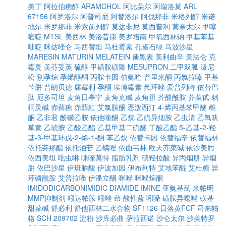
美丁
阿拉伯糖醇
ARAMCHOL
阿比朵尔
阿瑞洛莫
ARL
67156
阿罗洛尔
阿普司尼
阿替洛尔
阿伐那非
米格列醇
米诺
地尔
米罗那非
米索前列醇
莫达非尼
莫西普利
莫奈太尔
甲噻
嘧啶
MTSL
美西林
美洛昔康
美罗培南
甲氧西林钠
甲基苯基
吡啶
咪达唑仑
马西替坦
马杜霉素
孔雀石绿
马波沙星
MARESIN
MATURIN
MELATEIN
褪黑素
美利曲辛
美法仑
克
霉灵
美芬妥英
硫醇
甲磺胺磺隆
MESUPRON
二甲双胍
泼尼
松
別孕烷
孕烯醇酮
丙胺卡因
伯氨喹
普里米酮
丙氯拉嗪
甲基
苄肼
普朗贝德
腐霉利
孕酮
埃博霉素
氟环唑
爱普列特
依替巴
肽
厄多司坦
麦角日亭宁
麦角克碱
麦角甾
芥酸酰胺
芥菜甙
刺
桐灵碱
赤藓糖
赤蘚紅
艾氯胺酮
恶泼西汀
4-烯丙基苯甲醚
雌
酮
乙非君
酚磺乙胺
依他喹酮
乙烷
乙硫异烟胺
乙虫清
乙氧呋
草黄
乙琥胺
乙酸乙酯
乙基甲基二硫醚
丁酸乙酯
5-乙基-2-羟
基-3-甲基环戊-2-烯-1-酮
苯乙炔
依替卡因
依替福辛
依替福林
依托芬那酯
依托泊苷
乙螨唑
依曲韦林
欧天芥菜碱
依沙美肟
依西美坦
吡虫啉
咪喹莫特
脂肪乳剂
碘羟拉酸
异丙烟肼
异烟
肼
依巴沙星
伊班膦酸
伊波加因
伊布利特
艾地苯醌
艾杜糖
异
环磷酰胺
艾普拉唑
伊潘立酮
咪唑
咪唑烷酮
IMIDODICARBONIMIDIC DIAMIDE
IMINE
亚氨基芪
米帕明
MMP抑制剂
吲达帕胺
吲唑
茚
酸性蓝
吲哚
磺胺异噁唑
磺基
甜菜碱
舒必利
舒他西林二水合物
SF1126
日落黄FCF
司来帕
格
SCH 209702
淀粉
沙库必曲
萨拉西诺
沙仑太尔
沙美特罗