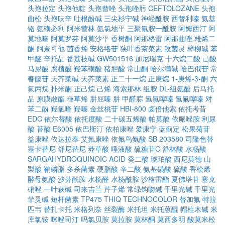
头孢拉定
头孢他啶
头孢替唑
头孢唑肟
CEFTOLOZANE
头孢
曲松
头孢呋辛
吐根酚碱
三尖杉宁碱
神经酰胺
西替利嗪
氨基
铬
氨磺必利
阿米替林
氨氯地平
三聚氰胺一酰胺
阿姆西汀
阿
莫地喹
阿莫罗芬
阿莫沙平
香树酮
阿那格雷
阿那曲唑
雄烯二
酮
阿奈可他
茴香烯
安格络苷
狭叶香茶菜素
敌菌灵
樟柳碱
苯
甲醚
辛托品
番荔枝碱
GW501516
加尼瑞克
十六烷二酸
己酸
马尿酸
腐植酸
羟苯磺酸
猪胆酸
常山酮
哈尔满碱
哈巴俄苷
常
春藤苷
天芥菜碱
天芥菜素
正二十一烷
正庚烷
1-庚烯-3-酮
六
氟丙烷
扑米酮
正己烷
己烯
海索那林
组胺
DL-组氨酸
后马托
品
原膜散酯
葎草烯
肼屈嗪
肼
甲醛腙
氢氯噻嗪
氢氟噻嗪
对
苯二酚
羟氯喹
羟嗪
金丝桃苷
HBI-800
卤倍他索
依托考昔
EDC
依尔替酸
依托度酸
二十碳五烯酸
帕莫酸
依哌唑胺
利尿
酸
苔酸
E6005
依巴斯汀
依柏康唑
爱康宁
蓝蓟定
松果菊苷
益康唑
依达拉奉
艾氟康唑
依氟鸟氨酸
SB 203580
司隆色替
塞卡替尼
舒尼替尼
莽草酸
唾液酸
硫糖苷C
舒林酸
水杨酸
SARGAHYDROQUINOIC ACID
癸二酸
琥珀酸
西尼莫德
山
梨酸
鞘磷脂
多杀菌素
硬脂酸
辛二酸
氨基磺酸
硫酸
香桧烯
酵母氨酸
沙芬酰胺
水杨醛
水杨酰胺
沙格雷酯
夏佛塔苷
塞克
硝唑
一叶萩碱
司来吉兰
芹子烯
常绿钩吻碱
千里光碱
千里光
菲灵碱
短杆菌素
TP475
THIQ
TECHNOCOLOR
替加氟
特拉
匹韦
替扎卡托
米格列奈
丝裂酶
米托坦
米托蒽醌
帽柱木碱
米
库氯铵
咪唑司汀
吗氯贝胺
莫拉胺
莫林酮
莫西多明
酸莫米松