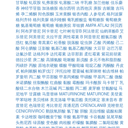
甘草酸
钆双胺
钆弗塞胺
钆塞酸二钠
半乳糖
加兰他敏
佳乐麝
香
神经节苷脂
加洛糖胺
格尔西明
吉西他滨
庚胺
吉哌隆
吉玛
烯
孕二烯酮
羟色胺酮
玉米黄酮
银杏内酯
人参皂甙
格列波脲
格列齐特
格列美脲
格列喹酮
葡乳醛酸盐
葡萄糖胺
葡萄糖庚
糖
氨基葡萄糖
葡萄糖
葡糖庚烷
草铵膦
AMPA
ATLA2
阿贝西
利
阿布罗替尼
阿卡替尼
七叶树皂苷B
阿法替尼
仙鹤草酚B
艾
乐替尼
阿美替尼
夫拉平度
两性霉素 B
阿昔替尼
醋氯芬酸
诱
惑红
氨芬酸
青蒿素C
松香酸
脱落酸
啶虫脒
乙酸
丙烯酸
己二
酸
阿仑膦酸
泛影酸
氨基己酸
氨基乙酰丙酸
大豆苷
达巴万星
达氟沙星
达格列净
达托霉素
达菲那新
柔红霉素
紫花前胡素
德拉沙星
庚二酸
高脯氨酸
吡哌酸
新戊酸
多元不饱和脂肪酸
丙磺舒
丙酸
原地衣硬酸
蝶酸
甲酸吡嗪
吡啶乙酸
丙酮酸
丹皮
甙
帕利哌酮
帕罗伐汀
泮托拉唑
罂粟碱
帕苯咪唑
帕吉维林
帕
罗曼明
丙二酸
甲芬那酸
甲基丙烯酸
甲磺酸
甲基丙二酸
微酸
米诺膦酸
丝裂酶酸
红曲酸
黏酸
霉酚酸
玛卡酰胺
马卡替丁
乳
酸镁二水合物
木兰花碱
丙二酸酯
丙二醛
麦芽糖
甘氨酸锰
马
尼地平
甘露糖
马普替林
MATURINONE
MATURONE
美登素
甲苯哒唑
美贝维林
美克洛嗪
甲氯芬酯
美托咪定
塞来昔布
赛
度替尼
色瑞替尼
考比替尼
库潘尼西
CRENOLANIB
克唑替尼
CENICRIVIROC
鹅脱氧胆酸
氯丁酸
胆酸
克拉维酸
硫酸粘菌
素
卡达唑胺
咖啡酰奎宁酸
辛酸
氨基甲酸
卡谷氨酸
鼠尾草酸
头孢尼西
绿原酸
变色酸
肉桂酸
柠檬酸
氯膦酸
二氯吡啶酸
黄