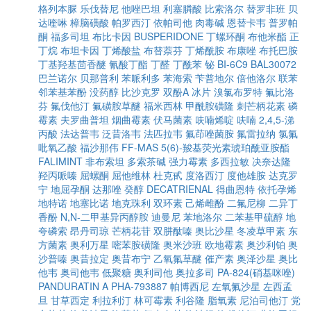
格列本脲
乐伐替尼
他唑巴坦
利塞膦酸
比索洛尔
替罗非班
贝
达喹啉
樟脑磺酸
帕罗西汀
依帕司他
肉毒碱
恩替卡韦
普罗帕
酮
福多司坦
布比卡因
BUSPERIDONE
丁螺环酮
布他米酯
正
丁烷
布坦卡因
丁烯酸盐
布替萘芬
丁烯酰胺
布康唑
布托巴胺
丁基羟基茴香醚
氰酸丁酯
丁醛
丁酰苯
铋
BI-6C9
BAL30072
巴兰诺尔
贝那普利
苯哌利多
苯海索
苄普地尔
倍他洛尔
联苯
邻苯基苯酚
没药醇
比沙克罗
双酚A
冰片
溴氯布罗特
氟比洛
芬
氟伐他汀
氟磺胺草醚
福米西林
甲酰胺磺隆
刺芒柄花素
磷
霉素
夫罗曲普坦
烟曲霉素
伏马菌素
呋喃烯啶
呋喃
2,4,5-涕
丙酸
法达普韦
泛昔洛韦
法匹拉韦
氟茚唑菌胺
氟雷拉纳
氯氟
吡氧乙酸
福沙那伟
FF-MAS
5(6)-羧基荧光素琥珀酰亚胺酯
FALIMINT
非布索坦
多索茶碱
强力霉素
多西拉敏
决奈达隆
羟丙哌嗪
屈螺酮
屈他维林
杜克甙
度洛西汀
度他雄胺
达克罗
宁
地屈孕酮
达那唑
癸醇
DECATRIENAL
得曲恩特
依托孕烯
地特诺
地塞比诺
地克珠利
双环素
己烯雌酚
二氟尼柳
二异丁
香酚
N,N-二甲基异丙醇胺
迪曼尼
苯地洛尔
二苯基甲硫醇
地
夸磷索
昂丹司琼
芒柄花苷
双肼酞嗪
奥比沙星
冬凌草甲素
东
方菌素
奥利万星
嘧苯胺磺隆
奥米沙班
欧地霉素
奥沙利铂
奥
沙普嗪
奥昔拉定
奥昔布宁
乙氧氟草醚
催产素
奥泽沙星
奥比
他韦
奥司他韦
低聚糖
奥利司他
奥拉多司
PA-824(硝基咪唑)
PANDURATIN A
PHA-793887
帕博西尼
左氧氟沙星
左西孟
旦
甘草西定
利拉利汀
林可霉素
利谷隆
脂氧素
尼泊司他汀
党