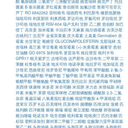
酯
氟胺磺隆
三氯奎宁
三庚酸甘油脂
曲普瑞林
曲克芦丁
托拉
菌素 B
泰乐菌素
罗红霉素
鲁伯斯塔
如氟沙星
鲁斯可皂苷元
芦丁
RO 6842262
雷特格韦
瑞德西韦
利托那韦
橡胶低聚物
瑞吡司特
利莫那班
利奥西呱
罗达司他
罗氟司特
罗拉吡坦
罗
沙司他
瑞地生替
RSV-604
瑞卢戈利
甘醇
乙二醛
愈创醇
加巴
喷丁
高良姜
加米霉素
卡泊芬净
天麻素
格尔德霉素
吉美沙星
吉格列汀
吉尼平
金雀异黄素
庆大霉素
土臭素
Germaben
赤
霉素
光甘草定
葡糖苷
GLUCONAPOLEIFERIN
戈那瑞林
戈
舍瑞林
葛兰素
草甘毒素
格里霉素
(+)-灰黄霉素
扁蓄苷
愈创
甘油醚
GO 6976
加利地韦
更昔洛韦
格拉替雷
格列卡韦
GPR17
根天紫罗兰
吉维司他
达芦那韦
达沙布韦
二甲草胺
二
苯醚
杜鲁格韦
染液
地夫可特
地诺孕素
地拉罗司
地加瑞克
恩
沙替尼
恩曲替尼
埃罗替尼
甲氨蝶呤
甲氧明
苯甲酸酯
2-氯-3-
甲氧基丙酸甲酯
甲酸甲酯
丁酸甲酯
亚甲基蓝
甲基麦角新碱
哌醋甲酯
甲酪氨酸
甲氧氯普胺
美托拉宗
美托哌丙嗪
甲硝唑
美西律
咪康唑
米多君
米非司酮
米屈肼
米力农
米替福新
米诺
环素
米氮平
苯肼
吡啶苯咪唑
乙醇胺磷酸酯
磷酰胺
2,3-二氮
杂萘
毒扁豆碱
八氢番茄红素合酶
吡啶甲酰胺
4-甲基吡啶
匹
度苯宗
匹罗卡品
匹美噻吨
匹莫奇特
频哪酮
匹维溴铵
蒎烯
匹
格列酮
匹泮哌隆
哌喹
哌嗪
哌啶
哌立度酯
增效醚
卵形椒碱
哌泊噻嗪
吡诺克辛
吡非尼酮
吡利霉素
吡咯庚汀
匹托非酮
匹
杉琼
塑料添加剂
聚对苯二甲酸丁二醇酯
盐酸聚六亚甲基双胍
聚乙二醇
头孢地嗪
头孢噻肟
头孢匹罗
头孢泊肟酯
头孢喹肟