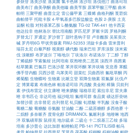
参炔苷
洛美沙星
洛莫菌
氯卡色林
洛沙坦
洛伐他汀
曲洛司坦
曲美布汀
曲美孕酮
曲美他嗪
曲美苄胺
原苯甲酸三甲酯
曲米
帕明
三聚甲醛
曲普立定
雷公藤甲素
三蝶烯
曲格列酮
莨菪烷
曲帕替平
托吡卡胺
4-甲氧基多巴胺盐酸盐
色胺
2-庚胺
土克
甾酮
松脂
对羟基苯乙胺
L-酪氨酸
TG-02
TAK-441
他卡西妥
他达拉非
他林洛尔
替比培南酯
罗匹尼罗
罗哌卡因
罗格列酮
罗替戈汀
罗通定
罗沙替丁
甜叶悬钩子苷
卢非酰胺
吴茱萸次
碱
罗丹明6G
甲状旁腺素
RWJ-52353
消旋卡多曲
雷米普利
瑞芬太尼
白藜芦醇
视黄醇
碘代酚
瑞来巴坦
罗库溴胺
溴米索
伐
溴哌醇
布罗波尔
丁咯地尔
丁呋洛尔
布诺洛尔
丁二醇
丁醇
丁烯硫醇
苄索氯铵
比阿培南
双孢唑类二恶英
溴西泮
燕茜素
枯草菌素
巴氯芬
巴洛沙星
苯并双环酮
苯并呋喃
安息香
苯醌
佛手苷内酯
贝西沙星
乌苯美司
甜菜红
贝曲西班
氟吡草酮
丙
烯菊酯
生物蝶呤
生物素
比哌立登
双降生物素
双氟脲
比伐卢
定
博莱霉素
布南色林
帕洛诺司琼
丙戊酸
美金刚
樟脑
贝前列
素
伊伐布雷定
伏立康唑
唑来膦酸
瑞格菲尼
索拉非尼
雷夫康
唑
非韦匹仑
非达司他
福沙吡坦
氟维司群
食品黄
磺达肝癸钠
加替沙星
吉非替尼
吉列替尼
钆贝酸
钆喷酸
半乳酸
没食子酸
葡糖二酸
葡糖酸
谷氨酸
甘油酸
二酚
二硫苏糖醇
多西他赛
十
二烷醇
多奈哌齐
度骨化醇
DRIMANOL
氟哌利多
地喹啉
地西
泮
双氯磺草胺
鼠得克
地尔硫卓
二硫仑
十二烷基三乙铵
多瑞
培南
多沙普仑
达比加群
帕唑帕尼
PB-141
PICTILISIB
帕马
考昔
帕纳替尼
拉西替尼
苄草丹
茯苓酸
棕榈酸
棕榈油酸
帕吡