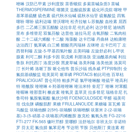
唑啉
汉防己甲素
沙利度胺
茶香螺烷
多索茶碱杂质3
茶碱
THERMOSPERMINE
噻菌灵
盐酸硫胺素
硫化环戊烷
噻唑
甲
基苯基硫醚
硫色素
硫代秋水仙碱
硫秋水仙苷
硫氰酸盐
四氢
噻吩
噻吩
硫利达嗪
替沃噻吨
松齐拉敏
L-苏氨酸
血栓素
屈西
多巴
二乙烯三胺五醋酸
达拉非尼
伦扎必利
达沙替尼
迪纳西
里布
多维替尼
双氯芬酸
达普他
迪拉马尼
去氧胆酸
二氢肉桂
酸
二十二碳六烯酸
十二酸
海藻酸
达卡巴嗪
丹曲林
达帕康唑
达泊西汀
氨苯砜
白三烯
醋酸亮丙瑞林
左咪唑
左卡巴司丁
左
西替利嗪
左旋-5-甲基四氢叶酸
左美吗嗪
左旋舒必利
L-甲状
腺素
利可二酮
利多卡因
双戊烯
利那洛肽
亚油酰基肉碱
利拉
鲁肽
利托西汀
洛度沙胺
黑麦草碱
洛美利嗪
洛美他派
洛莫司
汀
长叶烯
洛哌丁胺
哌仑他韦
普乐沙福
残杀威
PTP抑制剂
全
氟烷基磺酸盐
吡美莫司
哌草磷
PROTACS
帕比司他
百草枯
PRALICIGUAT
普仑司特
帕多芦诺
氯甲喹啉酸
喹硫平
喹高利
特
喹酰胺
喹唑啉
4-羟基喹唑啉
喹法米特
奎尼丁
喹啉
对苯醌
喹喔啉
喹那普利
槲皮素
喹氧灵
盖草灵
拉多替尼
瑞格非尼
扎
鲁司特
氟胺氰菊酯
氟伏沙明
FOENICULOSIDE
甲醛
福美司
坦
伐虫脒
磷酸肌酐
果糖
FRULLANOLIDE
果糖嗪
富瓦烯
富
马酸盐
呋喃他酮
2(5H)-呋喃酮
呋喃唑酮
呋塞米
2-(2-呋喃
基)-3-(5-硝基-2-呋喃基)丙烯酰胺
敌克松
氟氧头孢
FG-2216
FTI-277
FK-565
镰叶芹醇
里哪醇
法舒地尔
非班太尔
非诺特
罗
芬太尼
氟虫腈
氟苯尼考
苄达明
苄胺
贝他斯汀
黄连素
柑