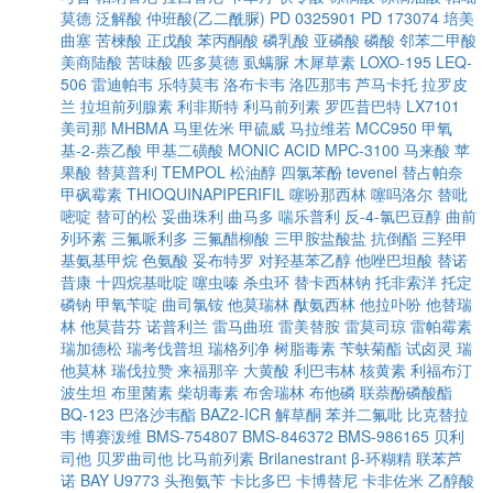
莫德
泛解酸
仲班酸(乙二酰脲)
PD 0325901
PD 173074
培美
曲塞
苦楝酸
正戊酸
苯丙酮酸
磷乳酸
亚磷酸
磷酸
邻苯二甲酸
美商陆酸
苦味酸
匹多莫德
虱螨脲
木犀草素
LOXO-195
LEQ-
506
雷迪帕韦
乐特莫韦
洛布卡韦
洛匹那韦
芦马卡托
拉罗皮
兰
拉坦前列腺素
利非斯特
利马前列素
罗匹昔巴特
LX7101
美司那
MHBMA
马里佐米
甲硫威
马拉维若
MCC950
甲氧
基-2-萘乙酸
甲基二磺酸
MONIC ACID
MPC-3100
马来酸
苹
果酸
替莫普利
TEMPOL
松油醇
四氯苯酚
tevenel
替占帕奈
甲砜霉素
THIOQUINAPIPERIFIL
噻吩那西林
噻吗洛尔
替吡
嘧啶
替可的松
妥曲珠利
曲马多
喘乐普利
反-4-氯巴豆醇
曲前
列环素
三氟哌利多
三氟醋柳酸
三甲胺盐酸盐
抗倒酯
三羟甲
基氨基甲烷
色氨酸
妥布特罗
对羟基苯乙醇
他唑巴坦酸
替诺
昔康
十四烷基吡啶
噻虫嗪
杀虫环
替卡西林钠
托非索洋
托定
磷钠
甲氧苄啶
曲司氯铵
他莫瑞林
酞氨西林
他拉卟吩
他替瑞
林
他莫昔芬
诺普利兰
雷马曲班
雷美替胺
雷莫司琼
雷帕霉素
瑞加德松
瑞考伐普坦
瑞格列净
树脂毒素
苄蚨菊酯
试卤灵
瑞
他莫林
瑞伐拉赞
来福那辛
大黄酸
利巴韦林
核黄素
利福布汀
波生坦
布里菌素
柴胡毒素
布舍瑞林
布他磷
联萘酚磷酸酯
BQ-123
巴洛沙韦酯
BAZ2-ICR
解草酮
苯并二氟吡
比克替拉
韦
博赛泼维
BMS-754807
BMS-846372
BMS-986165
贝利
司他
贝罗曲司他
比马前列素
Brilanestrant
β-环糊精
联苯芦
诺
BAY U9773
头孢氨苄
卡比多巴
卡博替尼
卡非佐米
乙醇酸