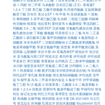
辅酶Q10
脱氯氯米芬
三乙酸
丁溴东莨菪碱
2-(二甲氨基)-2-甲
基-1-丙醇
邻二甲苯
马来酸酐
芬布芬乙酯
(Z,E) -青霉素F
1,2,4-丁三醇
苯乙酸
乙酰半胱氨酸
N-丙基丙氨酸
左旋樟脑磺
酸异丁酯
芬布芬
美法仑EP
1-N-甲基-N-亚硝基氨基-1-脱氧-
D-葡萄糖醇
3-亚甲基己酸乙酯
钆布醇
二吡啶三硫醚
吲哚啉
色甘酸钠
咯萘啶
地拉普利
莱特莫韦
6-氟脲嘧啶
季戊四醇二
丙酸酯
3,6-二氧
地西泮EP
贝派地酸
甘氨酸乳糖加合物
蛋氨
酸乳糖加合物
丁苯酞
酪氨酸
司美替尼
2,2-二氯-N,N-二乙基
乙酰胺
L-酒石酸单乙酯
氯甲烷磺酸钠
组氨酸
4-氨基吡啶-2-
磺酰胺
米安色林EP
二甘酯双磷酸钠
2-乙酰氨基苯磺酰氯
对
氨基苯磺酸甲酯
苯基甘氨酸甲酯
斑蝥素
单苯甲酰酒石酸
莫
雷西嗪
山梨糖醇
依伏卡塞-d4
双氯西林EP
喷他佐辛
依沙佐
米
富马酸氯马斯汀EP
阿兹夫定
奥玛环素
伊司他星
伊司他星
甲基多巴
苯巴那酯
青霉素钠
右丙氧芬
乙二醇单甲磺酸酯
异
冰片醇
缬更昔洛韦EP
亚氨基二苯乙烯
沙丙蝶呤
1,4-二氧六
环
1-羟基哌啶-3-酮
哌罗匹隆(非对映异构体混合物)
N-亚硝基
阿托品EP
苯扎隆
鹅掌菜酚
维生素A棕榈酸酯
伊司他星
亚甲
蓝
N-羧甲基-N,N-二甲基辛胺内翁盐
3-氯奎宁环
对甲苯磺酸
氨丁三醇
N-(3-氨基-2-羟基苯基）乙酰胺
2,6-二氨基苯酚
6-
硝基-1,2,3,4-四氢萘
恩赛特韦
氨基甲酸叔丁酯
甲磺司特
替洛
利生
标记化合物
阿扎兰司他
莱博雷生
愈创木薁磺酸钠
庚胺
醇
美雄酮
右哌甲酯
维利西呱
依伏卡塞
DA-302168S
马立巴
韦
替戈拉生
羟考酮
扎维吉泮
愈创木薁磺酸
Ibuzatrelvir
氘可