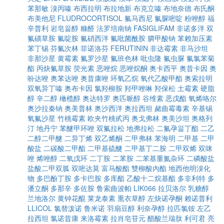
苯那敏
溴丙嗪
布西拉明
布拉地新
布克立嗪
布地奈德
布氏酮
布美他尼
FLUDROCORTISOL
氟马西尼
氟脲嘧啶
粉唑醇
福
辛普利
岩皂甾醇
糠醛
法罗培南钠
FASIGLIFAM
非诺多泮
双
氟磺草胺
氟啶胺
氟硝西泮
氟吡菌酰胺
膦甲酸钠
苯赖加压素
苯丁锡
芬氟次林
菲诺洛芬
FERUTININ
非达霉素
非马沙坦
非那沙星
黄霉素
氟罗沙星
氟班色林
吡虫隆
氟虫脲
氟氯苯菊
酯
丙炔氟草胺
荧光素
恶唑烷
恶唑烷酮
奥卡西平
奥昔卡因
奥
吩达唑
奥苯达唑
奥昔康唑
环氧乙烷
氧代乙酸甲酯
奥索拉明
双氧异丁嗪
奥布卡因
氯羟柳胺
羟甲唑啉
羟保松
土霉素
硬脂
醇
辛二醇
橄榄醇
奥达特罗
奥匹哌醇
谷维素
恶戊酯
氧烯咯尔
奥沙拉秦钠
奥美普林
奥沙西泮
奥拉西坦
赭曲霉毒素
辛基锡
氧氟沙星
竹桃霉素
欧夹竹桃甙丙
奥戈弗林
奥美沙坦
奥格列
汀
地丹宁
苯醚甲环唑
双氟拉松
地弗拉松
二氟孕甾丁酯
二乙
二醇二甲醚
二异丁烯
双乙烯酮
二甲弗林
苯海明
二甲基
二甲
酸盐
二碳酸二甲酯
二甲基硫醚
二甲基丁二胺
二甲双烯
双咪
唑
烯唑醇
二氧戊环
二丁胺
二苯胺
二苯基重氮杂环
二磷酸盐
盐酸二甲双胍
双嘧达莫
富马酸酯
雙柳酸內酯
地西他明溴化
物
多巴酚丁胺
多卡巴胺
多库酯
乙酸十二烷基酯
多非利特
多
潘立酮
多那辛
多佐胺
鲁索曲波帕
LIK066
拉贝洛尔
乳糖醇
兰地洛尔
黄钟花醌
莱龙泰素
熏衣草醇
左炔诺孕酮
赖诺普利
LLICOL
氯替泼诺
鲁米诺
羽扇豆醇
利奈孕醇
拉匹氯铵
左乙
拉西坦
氯诺昔康
来洛霉素
拉肖皂苷元
醋酸兰瑞肽
利可君
亮