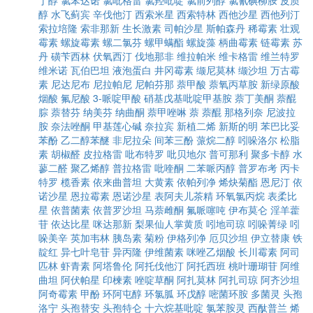
丁醇
氯苯达诺
氯吡格雷
氯羟吡啶
氯前列醇
氯氰碘柳胺
皮质
醇
水飞蓟宾
辛伐他汀
西索米星
西索特林
西他沙星
西他列汀
索拉培隆
索非那新
生长激素
司帕沙星
斯帕森丹
稀霉素
壮观
霉素
螺旋霉素
螺二氯芬
螺甲螨酯
螺旋藻
柄曲霉素
链霉素
苏
丹
磺苄西林
伏氧西汀
伐地那非
维拉帕米
维卡格雷
维兰特罗
维米诺
瓦伯巴坦
液泡蛋白
井冈霉素
缬尼莫林
缬沙坦
万古霉
素
尼达尼布
尼拉帕尼
尼帕芬那
萘甲酸
萘氧丙草胺
新绿原酸
烟酸
氟尼酸
3-哌啶甲酸
硝基戊基吡啶甲基胺
萘丁美酮
萘醌
腙
萘替芬
纳美芬
纳曲酮
萘甲唑啉
萘
萘醌
那格列奈
尼波拉
胺
奈法唑酮
甲基莲心碱
奈拉宾
新植二烯
新斯的明
苯巴比妥
苯酚
乙二醇苯醚
非尼拉朵
间苯三酚
蒎烷二醇
吲哚洛尔
松脂
素
胡椒醛
皮拉格雷
吡布特罗
吡贝地尔
普可那利
聚多卡醇
水
蓼二醛
聚乙烯醇
普拉格雷
吡喹酮
二苯哌丙醇
普罗布考
丙卡
特罗
榄香素
依来曲普坦
大黄素
依帕列净
烯炔菊酯
恩尼汀
依
诺沙星
恩拉霉素
恩诺沙星
表阿夫儿茶精
环氧氯丙烷
表柔比
星
依普菌素
依普罗沙坦
马萘雌酮
氟哌噻吨
伊布莫仑
淫羊藿
苷
依达比星
咪达那新
梨果仙人掌黄质
吲地司琼
吲哚菁绿
吲
哚美辛
英加韦林
胰岛素
菊粉
伊格列净
厄贝沙坦
伊立替康
铁
靛红
异七叶皂苷
异丙隆
伊维菌素
咪唑乙烟酸
长川霉素
阿司
匹林
虾青素
阿塔鲁伦
阿托伐他汀
阿托西班
桃叶珊瑚苷
阿维
曲坦
阿伏帕星
印楝素
唑啶草酮
阿扎莫林
阿扎司琼
阿齐沙坦
阿奇霉素
甲酚
环阿屯醇
环氯胍
环戊醇
嘧菌环胺
多菌灵
头孢
洛宁
头孢替安
头孢特仑
十六烷基吡啶
氯苯胺灵
西酞普兰
烯