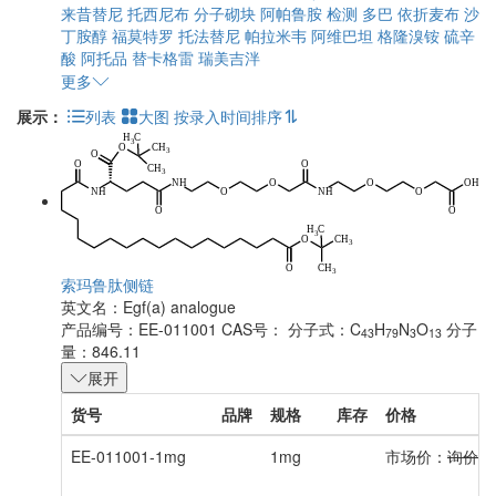
来昔替尼
托西尼布
分子砌块
阿帕鲁胺
检测
多巴
依折麦布
沙
丁胺醇
福莫特罗
托法替尼
帕拉米韦
阿维巴坦
格隆溴铵
硫辛
酸
阿托品
替卡格雷
瑞美吉泮
更多
展示：
列表
大图
按录入时间排序
索玛鲁肽侧链
英文名：
Egf(a) analogue
产品编号：EE-011001
CAS号：
分子式：C
H
N
O
分子
43
79
3
13
量：846.11
展开
货号
品牌
规格
库存
价格
EE-011001-1mg
1mg
市场价：
询价