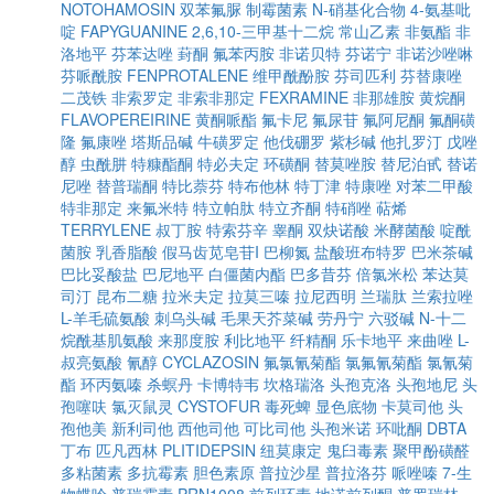
NOTOHAMOSIN
双苯氟脲
制霉菌素
N-硝基化合物
4-氨基吡
啶
FAPYGUANINE
2,6,10-三甲基十二烷
常山乙素
非氨酯
非
洛地平
芬苯达唑
葑酮
氟苯丙胺
非诺贝特
芬诺宁
非诺沙唑啉
芬哌酰胺
FENPROTALENE
维甲酰酚胺
芬司匹利
芬替康唑
二茂铁
非索罗定
非索非那定
FEXRAMINE
非那雄胺
黄烷酮
FLAVOPEREIRINE
黄酮哌酯
氟卡尼
氟尿苷
氟阿尼酮
氟酮磺
隆
氟康唑
塔斯品碱
牛磺罗定
他伐硼罗
紫杉碱
他扎罗汀
戊唑
醇
虫酰肼
特糠酯酮
特必夫定
环磺酮
替莫唑胺
替尼泊甙
替诺
尼唑
替普瑞酮
特比萘芬
特布他林
特丁津
特康唑
对苯二甲酸
特非那定
来氟米特
特立帕肽
特立齐酮
特硝唑
萜烯
TERRYLENE
叔丁胺
特索芬辛
睾酮
双炔诺酸
米酵菌酸
啶酰
菌胺
乳香脂酸
假马齿苋皂苷I
巴柳氮
盐酸班布特罗
巴米茶碱
巴比妥酸盐
巴尼地平
白僵菌内酯
巴多昔芬
倍氯米松
苯达莫
司汀
昆布二糖
拉米夫定
拉莫三嗪
拉尼西明
兰瑞肽
兰索拉唑
L-羊毛硫氨酸
刺乌头碱
毛果天芥菜碱
劳丹宁
六驳碱
N-十二
烷酰基肌氨酸
来那度胺
利比地平
纤精酮
乐卡地平
来曲唑
L-
叔亮氨酸
氰醇
CYCLAZOSIN
氟氯氰菊酯
氯氟氰菊酯
氯氰菊
酯
环丙氨嗪
杀螟丹
卡博特韦
坎格瑞洛
头孢克洛
头孢地尼
头
孢噻呋
氯灭鼠灵
CYSTOFUR
毒死蜱
显色底物
卡莫司他
头
孢他美
新利司他
西他司他
可比司他
头孢米诺
环吡酮
DBTA
丁布
匹凡西林
PLITIDEPSIN
纽莫康定
鬼臼毒素
聚甲酚磺醛
多粘菌素
多抗霉素
胆色素原
普拉沙星
普拉洛芬
哌唑嗪
7-生