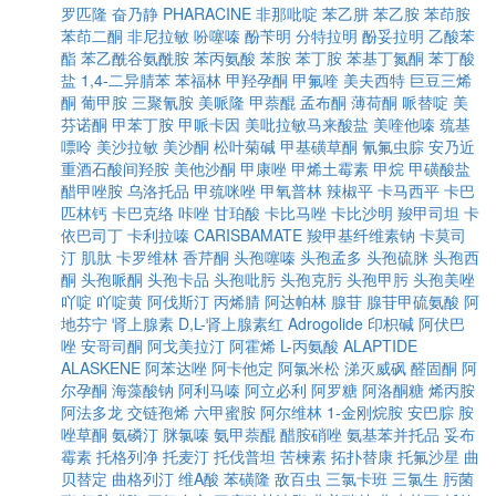
罗匹隆
奋乃静
PHARACINE
非那吡啶
苯乙肼
苯乙胺
苯茚胺
苯茚二酮
非尼拉敏
吩噻嗪
酚苄明
分特拉明
酚妥拉明
乙酸苯
酯
苯乙酰谷氨酰胺
苯丙氨酸
苯胺
苯丁胺
苯基丁氮酮
苯丁酸
盐
1,4-二异腈苯
苯福林
甲羟孕酮
甲氟喹
美夫西特
巨豆三烯
酮
葡甲胺
三聚氰胺
美哌隆
甲萘醌
孟布酮
薄荷酮
哌替啶
美
芬诺酮
甲苯丁胺
甲哌卡因
美吡拉敏马来酸盐
美喹他嗪
巯基
嘌呤
美沙拉敏
美沙酮
松叶菊碱
甲基磺草酮
氰氟虫腙
安乃近
重酒石酸间羟胺
美他沙酮
甲康唑
甲烯土霉素
甲烷
甲磺酸盐
醋甲唑胺
乌洛托品
甲巯咪唑
甲氧普林
辣椒平
卡马西平
卡巴
匹林钙
卡巴克络
咔唑
甘珀酸
卡比马唑
卡比沙明
羧甲司坦
卡
依巴司丁
卡利拉嗪
CARISBAMATE
羧甲基纤维素钠
卡莫司
汀
肌肽
卡罗维林
香芹酮
头孢噻嗪
头孢孟多
头孢硫脒
头孢西
酮
头孢哌酮
头孢卡品
头孢吡肟
头孢克肟
头孢甲肟
头孢美唑
吖啶
吖啶黄
阿伐斯汀
丙烯腈
阿达帕林
腺苷
腺苷甲硫氨酸
阿
地芬宁
肾上腺素
D,L-肾上腺素红
Adrogolide
印枳碱
阿伏巴
唑
安哥司酮
阿戈美拉汀
阿霍烯
L-丙氨酸
ALAPTIDE
ALASKENE
阿苯达唑
阿卡他定
阿氯米松
涕灭威砜
醛固酮
阿
尔孕酮
海藻酸钠
阿利马嗪
阿立必利
阿罗糖
阿洛酮糖
烯丙胺
阿法多龙
交链孢烯
六甲蜜胺
阿尔维林
1-金刚烷胺
安巴腙
胺
唑草酮
氨磷汀
脒氯嗪
氨甲萘醌
醋胺硝唑
氨基苯并托品
妥布
霉素
托格列净
托麦汀
托伐普坦
苦楝素
拓扑替康
托氟沙星
曲
贝替定
曲格列汀
维A酸
苯磺隆
敌百虫
三氯卡班
三氯生
肟菌