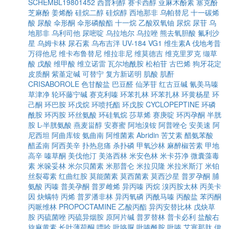
SCHEMBL19801452
西普利醇
赛卡西醇
亚麻木酚素
塞克酚
芝麻酚
姜烯酚
硅烷二醇
硅烷醇
西地那非
乌帕替尼
十一碳烯
酸
尿酸
伞形酮
伞形磷酸酯
十一烷
乙酸双氧铀
尿烷
尿苷
乌
地那非
乌利司他
尿嘧啶
乌拉地尔
乌拉唑
熊去氧胆酸
氟利沙
星
乌姆卡林
尿石素
乌布吉泮
UV-184
VG1
维生素A
伐地考昔
万得他尼
维卡布鲁替尼
维拉非尼
维莫德吉
维克里罗克
缬草
酸
戊酸
维甲酸
维立诺雷
瓦尔地酰胺
松柏苷
古巴烯
狗牙花定
皮质酮
紫堇定碱
可替宁
复方新诺明
肌酸
肌酐
CRISABOROLE
色甘酸盐
巴豆醛
仙茅苷
红古豆碱
氰美马嗪
草津净
轮环藤宁碱
赛克利嗪
环苯扎林
环苯扎林
环黄杨星
环
己酮
环巴胺
环戊烷
环喷托酯
环戊胺
CYCLOPEPTINE
环磷
酰胺
环丙胺
环丝氨酸
环硅氧烷
莎草烯
赛庚啶
环丙孕酮
半胱
胺
L-半胱氨酸
燕麦甾醇
安赛蜜
阿地溴铵
阿普唑仑
安美速
阿
尼西坦
阿曲库铵
氨曲南
阿维菌素
Abridin
苦艾素
醋氨苯酸
醋孟南
阿西美辛
扑热息痛
杀扑磷
甲氧沙林
麻醉椒苦素
甲地
高辛
嗪草酮
美伐他汀
美洛西林
米安色林
米卡芬净
微囊藻毒
素
米哚妥林
米尔贝菌素
米那普仑
米拉贝隆
米拉米斯汀
米铂
丝裂霉素
红曲红胺
莫能菌素
莫西菌素
莫西沙星
普罗孕酮
脯
氨酸
丙嗪
普美孕酮
普罗雌烯
异丙嗪
丙烷
溴丙胺太林
丙美卡
因
炔螨特
丙烯
普罗潘非林
异丙氧磷
丙酰马嗪
丙酸盐
苯丙酮
丙哌维林
PROPOCTAMINE
乙酸丙酯
异丙安替比林
戊炔草
胺
丙硫菌唑
丙硫异烟胺
原阿片碱
普罗替林
普卡必利
盐酸右
旋麻黄素
长叶薄荷酮
嘌呤
吡咯脲
吡嗪酰胺
吡嗪
艾塞那肽
伊