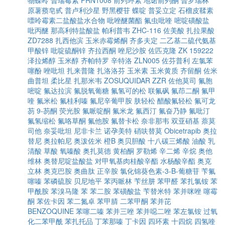
物蝶呤
普瑞霉素
PRN1008
前列环素
地诺前列酮
普罗瑞林
原薯蓣皂甙
普卢利沙星
野黑樱苷
蝶啶
普妥立定
石榴皮鞣素
嘌呤霉素二盐酸盐水合物
吡唑醚菌酯
氟虫吡喹
嘧啶磺酸盐
吡丙醚
那高利特盐酸盐
帕利普韦
ZHC-116
佐美酸
扎拉果酸
ZD7288
扎西他滨
玉米赤霉烯酮
齐多夫定
二乙基二硫代氨基
甲酸锌
吡啶硫酮锌
齐拉西酮
唑尼沙胺
佐匹克隆
ZK 159222
泽拉烯醇
玉米醇
齐帕特罗
辛特洛
ZLN005
佐芬普利
左氯苯
噻酚
唑吡坦
扎来普隆
扎洛洛芬
玉米素
玉米黄质
齐留酮
佐米
曲普坦
柔比星
扎那米韦
ZOSUQUIDAR
ZZR
佐他莫司
氟胞
嘧啶
氟达拉滨
氟脱氧葡糖
氟氢可的松
联氟砜
氟茚二酮
氟甲
喹
氟米松
氟桂利嗪
氟尼辛葡甲胺
肤轻松
醋酸氟轻松
氟可龙
芴
9-芴酮
荧光胺
氟哌啶酮
氟米龙
氟西汀
氟奋乃静
氟吡汀
氟氢缩松
氟咯草酮
氟他胺
氟替卡松
奈非那韦
双亚硝基
萘莫
司他
奈妥吡坦
尼非卡兰
诺孕美特
硝呋替莫
Obicetrapib
奥拉
替尼
奥拉帕尼
奥泼佐米
橙B
奥贝胆酸
十八碳三烯酸
油酸
乳
清酸
草酸
氧嗪酸
奥扎莫德
黄柏酮
罗勒烯
辛二烯
辛烷
奥他
维林
奥替尼啶盐酸盐
对甲氧基肉桂酸辛酯
水杨酸辛酯
奥克
立林
奥克巴胺
奥曲肽
正辛胺
氯化锦葵色素-3-Β-葡糖苷
苄氟
噻嗪
苯磷硫胺
贝尼地平
苯丙哌林
苄丝肼
苯甲醛
苯扎氯铵
苯
甲酰胺
苯溴马隆
苯
苯二胺
苯磺酸盐
苄替米特
苯并咪唑
噻霉
酮
苯佐卡因
苯二氮卓
苯甲腈
二苯甲酮
苯并芘
BENZOQUINE
苯噻二嗪
苯并三唑
苯并噁二唑
苯左氯铵
过氧
化二苯甲酰
苯扎托品
丁苯那嗪
丁卡因
四环素
十四烷
四氢喹