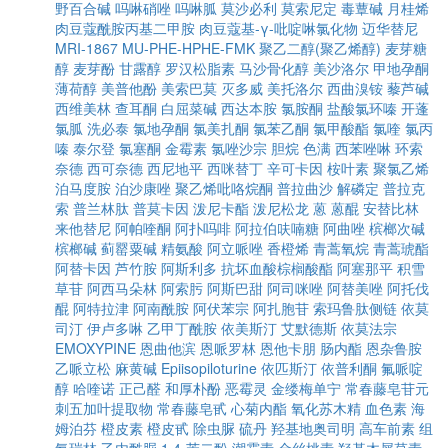
野百合碱
吗啉硝唑
吗啉胍
莫沙必利
莫索尼定
毒蕈碱
月桂烯
肉豆蔻酰胺丙基二甲胺
肉豆蔻基-γ-吡啶啉氯化物
迈华替尼
MRI-1867
MU-PHE-HPHE-FMK
聚乙二醇(聚乙烯醇)
麦芽糖
醇
麦芽酚
甘露醇
罗汉松脂素
马沙骨化醇
美沙洛尔
甲地孕酮
薄荷醇
美普他酚
美索巴莫
灭多威
美托洛尔
西曲溴铵
藜芦碱
西维美林
查耳酮
白屈菜碱
西达本胺
氯胺酮
盐酸氯环嗪
开蓬
氯胍
洗必泰
氯地孕酮
氯美扎酮
氯苯乙酮
氯甲酸酯
氯喹
氯丙
嗪
泰尔登
氯塞酮
金霉素
氯唑沙宗
胆烷
色满
西苯唑啉
环索
奈德
西可奈德
西尼地平
西咪替丁
辛可卡因
桉叶素
聚氯乙烯
泊马度胺
泊沙康唑
聚乙烯吡咯烷酮
普拉曲沙
解磷定
普拉克
索
普兰林肽
普莫卡因
泼尼卡酯
泼尼松龙
蒽
蒽醌
安替比林
来他替尼
阿帕喹酮
阿扑吗啡
阿拉伯呋喃糖
阿曲唑
槟榔次碱
槟榔碱
蓟罂粟碱
精氨酸
阿立哌唑
香橙烯
青蒿氧烷
青蒿琥酯
阿替卡因
芦竹胺
阿斯利多
抗坏血酸棕榈酸酯
阿塞那平
积雪
草苷
阿西马朵林
阿索肟
阿斯巴甜
阿司咪唑
阿替美唑
阿托伐
醌
阿特拉津
阿南酰胺
阿伏苯宗
阿扎胞苷
索玛鲁肽侧链
依莫
司汀
伊卢多啉
乙甲丁酰胺
依美斯汀
艾默德斯
依莫法宗
EMOXYPINE
恩曲他滨
恩哌罗林
恩他卡朋
肠内酯
恩杂鲁胺
乙哌立松
麻黄碱
Epiisopiloturine
依匹斯汀
依普利酮
氟哌啶
醇
哈喹诺
正己醛
和厚朴酚
恶霉灵
金缕梅单宁
常春藤皂苷元
刺五加叶提取物
常春藤皂甙
心菊内酯
氧化苏木精
血色素
海
姆泊芬
橙皮素
橙皮甙
除虫脲
硫丹
羟基地奥司明
高车前素
组