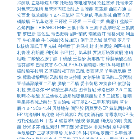
抑酶肽
左洛啡烷
甲苯
托吡酯
苯吡唑草酮
托拉塞米
托瑞米芬
对氯苯乙酰腈
反苯环丙胺盐酸盐
曲唑酮
海藻糖
曲匹布通
曲
安西龙
氨苯蝶啶
1,2,4-三氮唑
三苄糖甙
毛束草碱
曲西立滨
磷酸酯
三氯苯达唑
三环唑
三环烯
十三碳二烯
曲恩汀
盐酸三
乙烯四胺
TRIFAROTENE
三氟甲苯
5-三氟甲基尿嘧啶
三氟胸
苷
萝巴新
雷佐生
瑞巴派特
甜叶菊甙
瑞波西汀
瑞格列奈
利血
平
牛心果鹼
牛心果鹼(依佐加滨)
倒千里光碱
鼠李糖
罗丹宁
L-核糖
瑞氏千里光碱
利福喷丁
利马扎封
利美尼啶
利匹韦林
利鲁唑
利培酮
利托菌
卡巴拉汀
氯苯胍
罗波斯塔双黄酮
洛硝
哒唑
二羧酸乙胺丁醇
甲磺酰
壬基酚
莫那匹韦
樟脑磺酸乙酯
雷芬那辛
巴瑞克替
6-O-ALPHA-D-葡萄糖- BETA-环糊精
甲
磺酸酚妥拉明
乙基磺酸叔丁酯
乙酰
奥西替尼
羊毛硫氨酸
己
烷
樟脑磺酸甲酯
乙酸酯
纳呋拉啡
麦芽酚铁
富马酸二异丙酯
亚硝基聚酰亚二乙酸
膦酸二乙酯
妥卡替尼
左旋多巴
依那普
利拉
奈必洛尔EP
磷酸三异丙基
图卡替尼
米洛巴林
2,5-二氢
呋喃-2-羧酸
加兰他敏右旋那维啶氢溴酸盐
2,5 二羧基L 哌嗪
毛果芸香碱盐酸盐
艾曲泊帕
叔丁基2,4-二甲基苯磺酸
草甘
膦-1,2-13C2-15N
贝舒地尔
间羟胺
阿莫罗芬EP
氟氯西林钠
EP
纳洛酮N-氧化物
环孢菌素D
内消旋酒石酸
青霉素钠CP
头
孢托仑匹酯
N-甲基-4-硝基苯甲酰胺
赖氨酸
利伐斯的明
亮氨
酸
沙米多芬
维生素B1
苯丁醚
米诺巴林
非奈利酮
奈玛特韦
色氨酸EP
二硝基苯甲酸
加格列净
N-硝基帕罗西汀
5-甲氧基