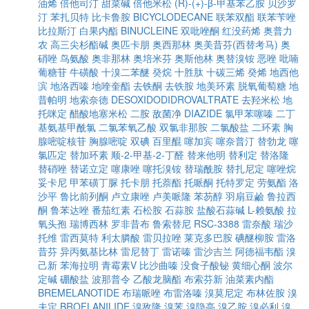
油烯
倍他司汀
甜菜碱
倍他米松
(R)-(+)-β-甲基苯乙胺
贝沙罗
汀
苯扎贝特
比卡鲁胺
BICYCLODECANE
联苯双酯
联苯苄唑
比拉斯汀
白果内酯
BINUCLEINE
双吡唑酮
红没药烯
奥普力
农
高三尖杉酯碱
奥匹卡朋
奥西那林
奥美昔芬(西替考马)
奥
硝唑
鸟氨酸
奥非那林
奥培米芬
奥斯他林
奥替溴铵
恶唑
吡喃
葡糖苷
牛磺酸
十溴二苯醚
癸烷
十胜肽
十碳三烯
癸烯
地西他
滨
地洛西嗪
地喹奎酯
去铁酮
去铁胺
地美环素
脱氧葡萄糖
地
昔帕明
地索奈德
DESOXIDODIDROVALTRATE
去羟米松
地
托咪定
醋酸地塞米松
二胺
敌菌净
DIAZIDE
氯甲苯噻嗪
二丁
基氨基甲酰氯
二氯苯氧乙酸
双氯非那胺
二氯酸盐
二环素
胸
腺嘧啶核苷
胸腺嘧啶
双碘
百里醌
噻加宾
噻奈普汀
替勃龙
噻
氯匹定
替加环素
顺-2-甲基-2-丁醛
替来他明
替利定
替洛隆
替硝唑
替诺立定
噻康唑
噻托溴铵
替瑞酰胺
替扎尼定
噻唑烷
妥卡尼
甲苯磺丁脲
托卡朋
托萘酯
托哌酮
托特罗定
劳氨酯
洛
沙平
鲁比前列酮
卢立康唑
卢美哌隆
苯芴醇
羽扇豆鹼
鲁拉西
酮
鲁苯达唑
番茄红素
石松胺
石蒜胺
盐酸石蒜碱
L-赖氨酸
拉
氧头孢
瑞博西林
罗非昔布
鲁索替尼
RSC-3388
雷奈酸
瑞沙
托维
雷西莫特
利太膦酸
雷贝拉唑
莱克多巴胺
碘醚柳胺
雷洛
昔芬
异丙氨基比林
雷尼替丁
雷诺嗪
雷沙吉兰
阿德福韦酯
溴
己新
苯海拉明
青霉素V
比沙曲嗪
没食子酸铋
黄细心酮
波尔
定碱
硼酸盐
波那普令
乙酸龙脑酯
布索芬新
油菜素内酯
BREMELANOTIDE
布瑞哌唑
布雷洛嗪
溴莫尼定
布林佐胺
溴
夫定
BROFLANILIDE
溴敌隆
溴苯
溴隐亭
溴乙胺
溴必利
溴