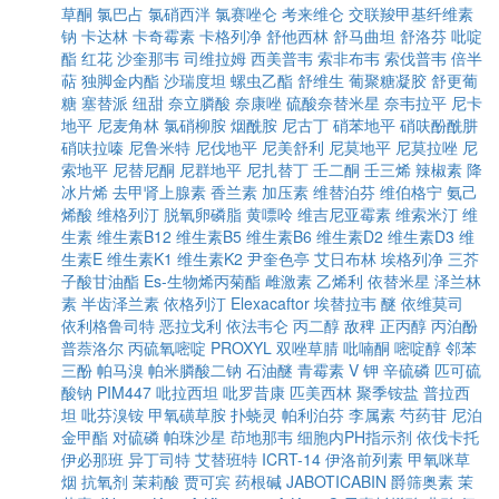
草酮
氯巴占
氯硝西泮
氯赛唑仑
考来维仑
交联羧甲基纤维素
钠
卡达林
卡奇霉素
卡格列净
舒他西林
舒马曲坦
舒洛芬
吡啶
酯
红花
沙奎那韦
司维拉姆
西美普韦
索非布韦
索伐普韦
倍半
萜
独脚金内酯
沙瑞度坦
螺虫乙酯
舒维生
葡聚糖凝胶
舒更葡
糖
塞替派
纽甜
奈立膦酸
奈康唑
硫酸奈替米星
奈韦拉平
尼卡
地平
尼麦角林
氯硝柳胺
烟酰胺
尼古丁
硝苯地平
硝呋酚酰肼
硝呋拉嗪
尼鲁米特
尼伐地平
尼美舒利
尼莫地平
尼莫拉唑
尼
索地平
尼替尼酮
尼群地平
尼扎替丁
壬二酮
壬三烯
辣椒素
降
冰片烯
去甲肾上腺素
香兰素
加压素
维替泊芬
维伯格宁
氨己
烯酸
维格列汀
脱氧卵磷脂
黄嘌呤
维吉尼亚霉素
维索米汀
维
生素
维生素B12
维生素B5
维生素B6
维生素D2
维生素D3
维
生素E
维生素K1
维生素K2
尹奎色亭
艾日布林
埃格列净
三芥
子酸甘油酯
Es-生物烯丙菊酯
雌激素
乙烯利
依替米星
泽兰林
素
半齿泽兰素
依格列汀
Elexacaftor
埃替拉韦
醚
依维莫司
依利格鲁司特
恶拉戈利
依法韦仑
丙二醇
敌稗
正丙醇
丙泊酚
普萘洛尔
丙硫氧嘧啶
PROXYL
双唑草腈
吡喃酮
嘧啶醇
邻苯
三酚
帕马溴
帕米膦酸二钠
石油醚
青霉素 V 钾
辛硫磷
匹可硫
酸钠
PIM447
吡拉西坦
吡罗昔康
匹美西林
聚季铵盐
普拉西
坦
吡芬溴铵
甲氧磺草胺
扑蛲灵
帕利泊芬
李属素
芍药苷
尼泊
金甲酯
对硫磷
帕珠沙星
茚地那韦
细胞内PH指示剂
依伐卡托
伊必那班
异丁司特
艾替班特
ICRT-14
伊洛前列素
甲氧咪草
烟
抗氧剂
茉莉酸
贾可宾
药根碱
JABOTICABIN
爵筛奥素
茉