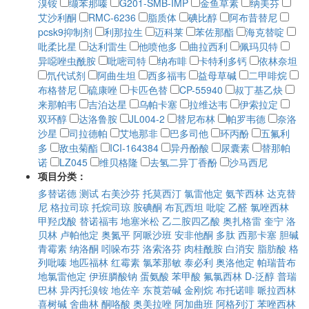
溴铵
缬苯那嗪
G201-SMB-IMP
金鱼草素
纳美芬
艾沙利酮
RMC-6236
脂质体
碘比醇
阿布昔替尼
pcsk9抑制剂
利那拉生
迈科莱
苯佐那酯
海克替啶
吡柔比星
达利雷生
他喷他多
曲拉西利
佩玛贝特
异噁唑虫酰胺
吡嘧司特
纳布啡
卡特利多钙
依林奈坦
氘代试剂
阿曲生坦
西多福韦
益母草碱
二甲啡烷
布格替尼
硫康唑
卡匹色替
CP-55940
叔丁基乙炔
来那帕韦
吉泊达星
乌帕卡塞
拉维达韦
伊索拉定
双环醇
达洛鲁胺
JL004-2
替尼布林
帕罗韦德
奈洛
沙星
司拉德帕
艾地那非
巴多司他
环丙酚
五氟利
多
敌虫菊酯
ICI-164384
异丹酚酸
尿囊素
替那帕
诺
LZ045
维贝格隆
去氢二异丁香酚
沙马西尼
项目分类：
多替诺德
测试
右美沙芬
托莫西汀
氯雷他定
氨苄西林
达克替
尼
格拉司琼
托烷司琼
胺碘酮
布瓦西坦
吡啶
乙醛
氯唑西林
甲羟戊酸
替诺福韦
地塞米松
乙二胺四乙酸
奥扎格雷
奎宁
洛
贝林
卢帕他定
奥氮平
阿哌沙班
安非他酮
多肽
西那卡塞
胆碱
青霉素
纳洛酮
吲哚布芬
洛索洛芬
肉桂酰胺
白消安
脂肪酸
格
列吡嗪
地匹福林
红霉素
氯苯那敏
泰必利
奥洛他定
帕瑞昔布
地氯雷他定
伊班膦酸钠
蛋氨酸
苯甲酸
氟氯西林
D-泛醇
普瑞
巴林
异丙托溴铵
地佐辛
东莨菪碱
金刚烷
布托诺啡
哌拉西林
喜树碱
舍曲林
酮咯酸
奥美拉唑
阿加曲班
阿格列汀
苯唑西林