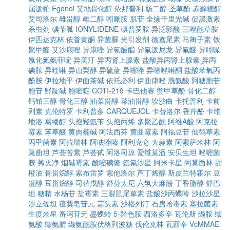
屈泼帕
Egonol
艾地骨化醇
依那普利
肠二醇
圣草酚
赤藓糖醇
艾司洛尔
雌甾醇
雌二醇
吲哌胺
肌苷
全缘干里光碱
促黑激素
杀虫剂
碘苄胍
IONYLIDENE
碘普罗胺
异泛影酸
三唑酰草胺
伊匹达克林
依普黄酮
异菌脲
光引发剂
德鸢尾素
马蔺子素
铁
聚甲醛
艾沙康唑
异康唑
异氰酸酯
异氟泼尼龙
异氟醚
异吲哚
氯化氮氨菲啶
异美汀
异丙肾上腺素
盐酸异丙肾上腺素
异丙
碘胺
异喹啉
异山梨醇
异硫蓝
异噻唑
异噻唑啉酮
盐酸苯氧丙
酚胺
伊拉地平
伊曲茶碱
依托必利
伊曲康唑
胱氨酸
阿糖胞苷
胞苷
野靛碱
胞嘧啶
COTI-219
卡巴他赛
蟹甲草酚
骨化二醇
钙铂三醇
骨化三醇
油菜甾醇
菜油甾醇
坎沙曲
卡托普利
卡前
列素
克伦特罗
卡利普多
CARQUEJOL
卡替洛尔
香芹酚
卡维
地洛
葛缕醇
头孢羟氨苄
头孢丙烯
多聚乙酰
阿维A酸
阿克拉
霉素
苯草醚
黄肉楠碱
阿法西芬
黄曲霉素
阿福豆苷
仙鹤草素
丙甲菌素
阿拉瑞林
阿呋唑嗪
阿利克仑
大蒜素
阿索萨米林
阿
莫曲坦
芦荟苦素
芦荟甙
阿洛司琼
爱维莫潘
安贝生坦
唑嘧菌
胺
莠灭净
烟碱霉素
酰嘧磺隆
氨氟沙星
阿米卡星
阿莫西林
甜
橙油
骨甾烷醇
索布雷罗
索他洛尔
芦丁烯醇
斯皮兰特霍尔
豆
甾醇
豆甾烷醇
司替戊醇
舒芬太尼
六氢大麻酚
丁香脂醇
舒巴
坦
糖精
水杨苷
盐霉素
三裂鼠尾草素
盐酸沙丙蝶呤
沙拉沙星
沙立佐坦
菝葜皂苷元
蒜头素
沙格列汀
石房蛤毒素
塞拉菌素
生度米星
番泻苷元
墨蝶蛉
5-羟色胺
西洛多辛
瓦伦斯
缬胺
缬
氨酸
缬氨腈
缬氨酰胺伏格列波糖
伐伦克林
瓦西辛
VcMMAE