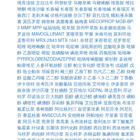
维库溴铵
文拉法辛
阿替欧苷
马鞭草烯
马鞭烯酮
维塞胺
维拉
唑酮
维洛沙嗪
长春碱
长春胺
长春新碱
长春地碱
长春瑞滨
长
春西汀
老刺木碱
伏格列波糖
伏尔丁醇
莫扎伐坦
螺粘液杀菌
素
莫匹罗星
姆替林
真菌毒素
杨梅素
MECOPROP
MGB-BP-
3
MMP
MPP
锰福地吡
吡草胺
异丙甲草胺
粘多糖病底物
马
罗皮坦
MAVOGLURANT
苯噻草胺
甲哌
米格司他
莫利司他
孟鲁司特
MRX-2843
MTX-1641
奈替尼
来那替尼
尼罗替尼
吡唑
吡唑啉酮
芘
哒草特
吡啶啉
溴吡斯的明
盐酸吡多胺
吡哆
醇
乙胺嘧啶
嘧啶
焦磷酸钠
砜吡草唑
吡咯
四氢吡咯
吡咯啉
PYRROLOBENZODIAZEPINE
吡咯喹啉醌酸
紫杉醇
多效唑
帕塞维尼
人参环氧炔醇
泛醇
帕立骨化醇
喷昔洛韦
戊硫醇
戊
醇
吡仑帕奈
培哚普利
雌三醇
乙胺丁醇
氘代乙二醇
乙醇
炔雌
醇
盐酸乙丙嗪
乙二醇
双醋炔诺醇
2-乙基-1,3-己二醇
丁香酚
伊卡倍特
依考匹泮
依酚氯铵
厄他培南
艾司唑仑
伊多塞班
伊
曲奈德
伊沙匹隆
艾杜糖醇
艾芬地尔
IGEPAL
咪达普利
茚达
特罗
茚诺洛尔
巨大戟醇
肌醇
碘克沙醇
碘海醇
碘美普尔
碘帕
醇
碘喷托
碘佛醇
异葑醇
氮异丙嗪
艾拉普林
亚胺培南
布洛芬
氨柔比星
香树脂醇
阿拉格列汀
血管紧张素
阿尼芬净
阿尼扎
芬
番荔枝素
ANSECULIN
安他唑林
阿帕地松
芹菜素
安普霉
素
阿贝卡星
熊果苷
青蒿素
头孢洛林盐
塞利洛尔
苯丁酸氮芥
氯霉素
叶绿素
百菌清
胆钙化醇
胆固醇
西拉普利
西洛他唑
西
马特罗
肉桂醇
环丙沙星
克仑特罗
赤桐甾醇
氯碘羟喹
氯苯胺