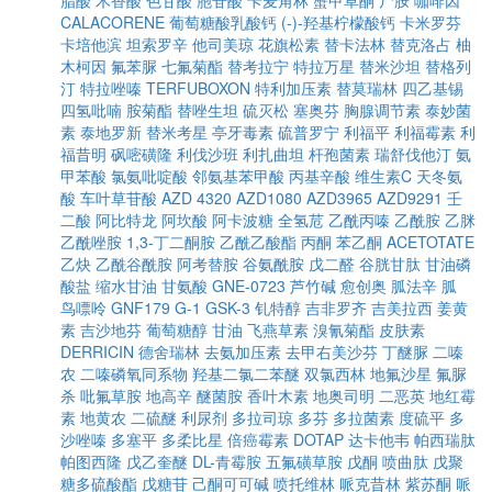
脂酸
木香酸
色甘酸
胞苷酸
卡麦角林
蟹甲草酮
尸胺
咖啡因
CALACORENE
葡萄糖酸乳酸钙
(-)-羟基柠檬酸钙
卡米罗芬
卡培他滨
坦索罗辛
他司美琼
花旗松素
替卡法林
替克洛占
柚
木柯因
氟苯脲
七氟菊酯
替考拉宁
特拉万星
替米沙坦
替格列
汀
特拉唑嗪
TERFUBOXON
特利加压素
替莫瑞林
四乙基锡
四氢吡喃
胺菊酯
替唑生坦
硫灭松
塞奥芬
胸腺调节素
泰妙菌
素
泰地罗新
替米考星
亭牙毒素
硫普罗宁
利福平
利福霉素
利
福昔明
砜嘧磺隆
利伐沙班
利扎曲坦
杆孢菌素
瑞舒伐他汀
氨
甲苯酸
氯氨吡啶酸
邻氨基苯甲酸
丙基辛酸
维生素C
天冬氨
酸
车叶草苷酸
AZD 4320
AZD1080
AZD3965
AZD9291
壬
二酸
阿比特龙
阿坎酸
阿卡波糖
全氢苊
乙酰丙嗪
乙酰胺
乙脒
乙酰唑胺
1,3-丁二酮胺
乙酰乙酸酯
丙酮
苯乙酮
ACETOTATE
乙炔
乙酰谷酰胺
阿考替胺
谷氨酰胺
戊二醛
谷胱甘肽
甘油磷
酸盐
缩水甘油
甘氨酸
GNE-0723
芦竹碱
愈创奥
胍法辛
胍
鸟嘌呤
GNF179
G-1
GSK-3
钆特醇
吉非罗齐
吉美拉西
姜黄
素
吉沙地芬
葡萄糖醇
甘油
飞燕草素
溴氰菊酯
皮肤素
DERRICIN
德舍瑞林
去氨加压素
去甲右美沙芬
丁醚脲
二嗪
农
二嗪磷氧同系物
羟基二氯二苯醚
双氯西林
地氟沙星
氟脲
杀
吡氟草胺
地高辛
醚菌胺
香叶木素
地奥司明
二恶英
地红霉
素
地黄农
二硫醚
利尿剂
多拉司琼
多芬
多拉菌素
度硫平
多
沙唑嗪
多塞平
多柔比星
倍癌霉素
DOTAP
达卡他韦
帕西瑞肽
帕图西隆
戊乙奎醚
DL-青霉胺
五氟磺草胺
戊酮
喷曲肽
戊聚
糖多硫酸酯
戊糖苷
己酮可可碱
喷托维林
哌克昔林
紫苏酮
哌