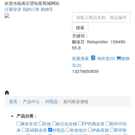
欢迎光临南京望知星商城网站
注册
登录
我的订单
购物车
搜索
关键词：
酮洛芬 Ketoprofen 159490-
55-8
批量搜索
询价篮(
0
)
购物
车(
0
)
13276650839
Toggle
navigati
首页
产品中心
对照品
索玛鲁肽侧链
产品分类：
康奈非尼
其他
标记化合物
EP药典杂质
医药中间
体
亚硝胺杂质
对照品
奈他地尔
伊曲莫德
苯环喹