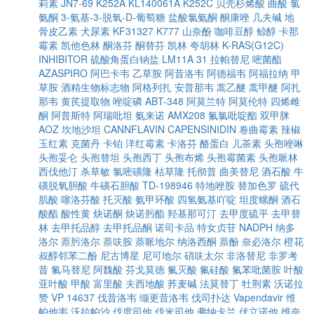
莉素
JN7-69
K252A
KL140061A
K252C
贝壳杉烯酸
曲酸
氯
氨酮
3-氨基-3-脱氧-D-葡萄糖
盐酸氯氨酮
酮康唑
几夫碱
地
骨皮乙素
犬尿素
KF31327
K777
山奈酚
咖啡豆醇
鲸醇
卡那
霉素
凯他色林
酮洛芬
酮替芬
凯林
夸胡林
K-RAS(G12C)
INHIBITOR
硫酸角蛋白钠盐
LM11A 31
拉帕替尼
嘧菌酯
AZASPIRO
阿巴卡韦
乙草胺
阿昔洛韦
阿德福韦
阿福拉纳
甲
草胺
酒精生物标志物
阿格列扎
安普那韦
蒿乙醚
蒿甲醚
阿扎
那韦
黄芪提取物
唑啶磷
ABT-348
阿莫兰特
阿莫伦特
四烯雌
酮
阿普斯特
阿瑞吡坦
氨来诺
AMX208
氟氯吡啶酯
双甲脒
AOZ
坎地沙坦
CANNFLAVIN
CAPENSINIDIN
卷曲霉素
辣椒
玉红素
克菌丹
卡铂
洋红霉素
卡洛芬
酪蛋白
儿茶素
头孢唑啉
头孢妥仑
头孢替坦
头孢西丁
头孢布烯
头孢霉菌素
头孢哌林
西伐他汀
杀草敏
氯嘧磺隆
枯草隆
托彻普
曲美替尼
酒石酸
牛
磺脱氧胆酸
牛磺石胆酸
TD-198946
特地唑胺
替加色罗
硫代
肌酸
噻洛芬酸
托灭酸
氨甲环酸
四氢氨基吖啶
坦度螺酮
酒石
酸酯
酸性黄
炔诺酮
炔诺肟酯
羟基那可汀
去甲度硫平
去甲替
林
去甲托品醇
去甲托品酮
诺司卡品
特女贞苷
NADPH
纳多
洛尔
萘肟洛尔
萘呋胺
萘哌地尔
纳洛西酮
萘酚
奈必洛尔
橙花
叔醇邻苯二酚
尼古博星
尼可地尔
硝呋太尔
非洛替尼
非罗考
昔
氟马替尼
阿魏酸
芬戈莫德
氟灭酸
氟硅酸
氟苯吡菌胺
叶酸
亚叶酸
甲酸
富里酸
夫西地酸
荞麦碱
法莫替丁
牡荆素
沃诺拉
赞
VP 14637
伐昔洛韦
缬更昔洛韦
伐司扑达
Vapendavir
维
帕他韦
沃拉帕沙
伐度司他
伐米司他
弗纳卡兰
伏立诺他
维奈