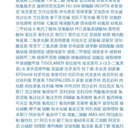
氨瑞林
乙内酰脲
1,4-苯二酚
潮霉素
金丝桃素
羟基木犀草素
吡氟氯禾灵
赫斯特荧光染料
HU-308
噻螨酮
IACVITA
依鲁替
尼
埃克替尼
艾代拉里斯
伊马替尼
双咪苯脲
艾瑞昔布
茚虫威
埃沙左米
艾拉莫德
春千里光碱
克氏千里光碱
番泻苷
丝氨醇
舍他康唑
舍吲哚
七氟烷
唾液酸乳糖
西布曲明
硅氮烷
硅氧烷
二甲硅油
2-氧代丁酸钠
亚氯酸钠
环己基氨基磺酸钠
透明质
酸钠
索拉芬
索利夫定
斯巴汀
斯巴达力定
亚精胺
精胺
螺内酯
角鲨烯
二氢睾丸酮
星形孢菌素
司他夫定
甜菊碱
甜菊苷
琥珀
酰亚胺
胃溃宁
三氯蔗糖
蔗糖
舒布硫胺
磺草酮
磺胺醋酰
磺胺
氯哒嗪
磺胺嘧啶
磺胺地索辛
磺胺二甲嘧啶
磺胺多辛
磺胺林
磺胺甲二唑
磺胺甲恶唑
磺酰胺
柳氮磺吡啶
硫酸盐
磺胺噻唑
甲基磺酰甲胺
TIGOLANER
替拉那韦
他克莫司
2-(3,5-二氯苯
基)-6-苯并恶唑甲酸
双硫磷
坦罗莫司
特丁磷
杀虫畏
刺蒺藜
EPZ6438
特罗司他
泰鲁司特
托匹司他
托舍多特
曲尼司特
曲
伏前列素
野麦畏
TINOPALCBS-X
尿素
桂哌齐特
西尼必利
肉
桂醛
肉桂基氯
桂利嗪
噌啉
环丙贝特
西沙必利
克拉屈滨
氯马
斯汀
克立咪唑
氯维地平
克利溴铵
克利贝特
丙酸氯倍他索
氯
西尼嗪
氯法拉滨
氯法齐明
四螨嗪
氯美噻唑
氯米芬
氯丙咪嗪
可乐定
氯丙胺
氯吡拉汀
氯他利酮
克霉唑
氯氮平
腺苷钴胺
羧
化辅酶
椰子碱
辅酶
秋水仙碱
氮杂五苯
阿扎他啶
硫唑嘌呤
氮
卓斯汀
阿折地平
氮杂环丁烷
偶氮二羧酸
AMG 900
阿伐曲泊
帕
酸性红 27
阿贝卡尔
醋丁洛尔
醋硝香豆素
乙缩醛
阿屈非
尼
白杨醇
别嘌醇
烯丙雌醇
交链孢酚
氨溴索
氨基丁醛
呱氨托