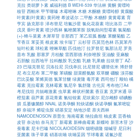
克拉
类胡萝卜素
威福利德 B
WEHI-539
华法林
黄酮
黄嘌呤
核苷
西帕米
甲苄噻嗪
木霉唑啉
木糖
木酮糖
黄嘌呤醇
黄腐酸
叶黄素(叶黄素)
黄药唑
希波诺尔
二甲酚
木糖醇
黄黄霉素
育
亨宾
扬克那非
泽布替尼
培氟沙星
氯化花葵素
培比洛芬
二甲
戊灵
垂叶黄素
喷沙西林
氟唑菌苯胺
脱氧助间型霉素
氯菊酯
(+)-蜂斗菜素
木犀草苷
非那西丁
苯乙双胍
酚酞
苯醚菊酯
乙
苄香豆
苯妥英
根皮素
埃卡瑞丁
云杉苷
匹莫范色林
匹莫苯丹
短叶松素
球松素
唑啉草酯
匹伐他汀
拉罗替尼
氯那法尼
罗美
昔布
乳酸
那塞罗
月桂酸
雷西那德
利奈唑胺
亚油酸
亚麻酸
石胆酸
拉西地平
拉科酰胺
乳交酯
乳糖
乳果糖
拉呋替丁
AZ-
23
巴瑞克替尼
贝洛拉尼
贝伐单抗
比尼替尼
硼替佐米
博舒替
尼
布立尼布
苯二甲酸
苯磺酸
甜菜醛氨酸
双草醚
硼酸
溴芬酸
巴比妥酸
苯烯莫德
氯苯甘醚
绿麦隆
毒芹素
西司他汀
顺铂
橘
霉素
克拉霉素
克林霉素
氯尼辛
氯舒隆
古伦宾
考布他汀A4
考尼伐坦
共轭雌激素
虫草素
棒状杆菌素
香豆素
克罗米通
荜
橙茄素
葫芦素
原花青素
氰钴铵素
尼呋索尔
尼尔雌醇
硝碘酚
腈
瓜萎镰菌醇
NNAL
诺美孕酮
羟炔诺酮
炔诺孕酮
氟苯嘧啶
醇
奈福泮
烯啶虫胺
硝基安定
纳地沙星
萘夫西林
NAMODENOSON
萘普生
海南霉素
纳拉曲坦
柚皮素
芸香柚
皮苷
奈达铂
奈马克丁
新霉素
新棒曲霉素
新蝶呤
新苦木苷
沙
蚕毒素
尼卡巴嗪
NICOLAIOIDESIN
烟嘧磺隆
烟碱苷
尼日利
亚菌素
珠子草素
硝基呋喃
呋喃妥因
节球毒素
诺氟沙星