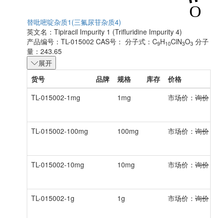
替吡嘧啶杂质1(三氟尿苷杂质4)
英文名：
Tipiracil Impurity 1 (Trifluridine Impurity 4)
产品编号：TL-015002
CAS号：
分子式：C
H
ClN
O
分子
9
10
3
3
量：243.65
展开
货号
品牌
规格
库存
价格
TL-015002-1mg
1mg
市场价：
询价
会
TL-015002-100mg
100mg
市场价：
询价
会
TL-015002-10mg
10mg
市场价：
询价
会
TL-015002-1g
1g
市场价：
询价
会