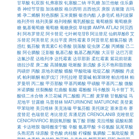
甘草酸
钆双胺
钆弗塞胺
钆塞酸二钠
半乳糖
加兰他敏
佳乐麝
香
神经节苷脂
加洛糖胺
格尔西明
吉西他滨
庚胺
吉哌隆
吉玛
烯
孕二烯酮
羟色胺酮
玉米黄酮
银杏内酯
人参皂甙
格列波脲
格列齐特
格列美脲
格列喹酮
葡乳醛酸盐
葡萄糖胺
葡萄糖庚
糖
氨基葡萄糖
葡萄糖
葡糖庚烷
草铵膦
AMPA
ATLA2
阿贝西
利
阿布罗替尼
阿卡替尼
七叶树皂苷B
阿法替尼
仙鹤草酚B
艾
乐替尼
阿美替尼
夫拉平度
两性霉素 B
阿昔替尼
醋氯芬酸
诱
惑红
氨芬酸
青蒿素C
松香酸
脱落酸
啶虫脒
乙酸
丙烯酸
己二
酸
阿仑膦酸
泛影酸
氨基己酸
氨基乙酰丙酸
大豆苷
达巴万星
达氟沙星
达格列净
达托霉素
达菲那新
柔红霉素
紫花前胡素
德拉沙星
庚二酸
高脯氨酸
吡哌酸
新戊酸
多元不饱和脂肪酸
丙磺舒
丙酸
原地衣硬酸
蝶酸
甲酸吡嗪
吡啶乙酸
丙酮酸
丹皮
甙
帕利哌酮
帕罗伐汀
泮托拉唑
罂粟碱
帕苯咪唑
帕吉维林
帕
罗曼明
丙二酸
甲芬那酸
甲基丙烯酸
甲磺酸
甲基丙二酸
微酸
米诺膦酸
丝裂酶酸
红曲酸
黏酸
霉酚酸
玛卡酰胺
马卡替丁
乳
酸镁二水合物
木兰花碱
丙二酸酯
丙二醛
麦芽糖
甘氨酸锰
马
尼地平
甘露糖
马普替林
MATURINONE
MATURONE
美登素
甲苯哒唑
美贝维林
美克洛嗪
甲氯芬酯
美托咪定
塞来昔布
赛
度替尼
色瑞替尼
考比替尼
库潘尼西
CRENOLANIB
克唑替尼
CENICRIVIROC
鹅脱氧胆酸
氯丁酸
胆酸
克拉维酸
硫酸粘菌
素
卡达唑胺
咖啡酰奎宁酸
辛酸
氨基甲酸
卡谷氨酸
鼠尾草酸
头孢尼西
绿原酸
变色酸
肉桂酸
柠檬酸
氯膦酸
二氯吡啶酸
黄