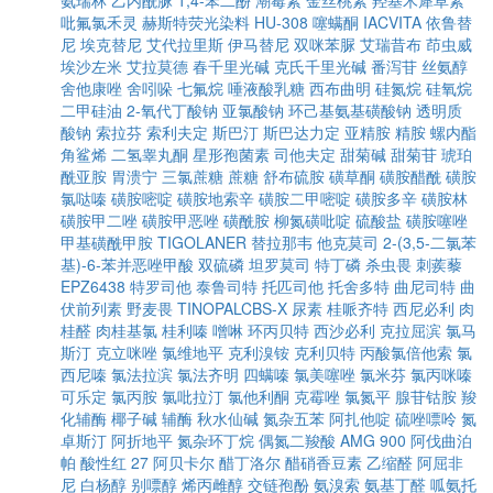
氨瑞林
乙内酰脲
1,4-苯二酚
潮霉素
金丝桃素
羟基木犀草素
吡氟氯禾灵
赫斯特荧光染料
HU-308
噻螨酮
IACVITA
依鲁替
尼
埃克替尼
艾代拉里斯
伊马替尼
双咪苯脲
艾瑞昔布
茚虫威
埃沙左米
艾拉莫德
春千里光碱
克氏千里光碱
番泻苷
丝氨醇
舍他康唑
舍吲哚
七氟烷
唾液酸乳糖
西布曲明
硅氮烷
硅氧烷
二甲硅油
2-氧代丁酸钠
亚氯酸钠
环己基氨基磺酸钠
透明质
酸钠
索拉芬
索利夫定
斯巴汀
斯巴达力定
亚精胺
精胺
螺内酯
角鲨烯
二氢睾丸酮
星形孢菌素
司他夫定
甜菊碱
甜菊苷
琥珀
酰亚胺
胃溃宁
三氯蔗糖
蔗糖
舒布硫胺
磺草酮
磺胺醋酰
磺胺
氯哒嗪
磺胺嘧啶
磺胺地索辛
磺胺二甲嘧啶
磺胺多辛
磺胺林
磺胺甲二唑
磺胺甲恶唑
磺酰胺
柳氮磺吡啶
硫酸盐
磺胺噻唑
甲基磺酰甲胺
TIGOLANER
替拉那韦
他克莫司
2-(3,5-二氯苯
基)-6-苯并恶唑甲酸
双硫磷
坦罗莫司
特丁磷
杀虫畏
刺蒺藜
EPZ6438
特罗司他
泰鲁司特
托匹司他
托舍多特
曲尼司特
曲
伏前列素
野麦畏
TINOPALCBS-X
尿素
桂哌齐特
西尼必利
肉
桂醛
肉桂基氯
桂利嗪
噌啉
环丙贝特
西沙必利
克拉屈滨
氯马
斯汀
克立咪唑
氯维地平
克利溴铵
克利贝特
丙酸氯倍他索
氯
西尼嗪
氯法拉滨
氯法齐明
四螨嗪
氯美噻唑
氯米芬
氯丙咪嗪
可乐定
氯丙胺
氯吡拉汀
氯他利酮
克霉唑
氯氮平
腺苷钴胺
羧
化辅酶
椰子碱
辅酶
秋水仙碱
氮杂五苯
阿扎他啶
硫唑嘌呤
氮
卓斯汀
阿折地平
氮杂环丁烷
偶氮二羧酸
AMG 900
阿伐曲泊
帕
酸性红 27
阿贝卡尔
醋丁洛尔
醋硝香豆素
乙缩醛
阿屈非
尼
白杨醇
别嘌醇
烯丙雌醇
交链孢酚
氨溴索
氨基丁醛
呱氨托