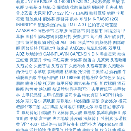
莉素
JN7-69
K252A
KL140061A
K252C
贝壳杉烯酸
曲酸
氯
氨酮
3-氨基-3-脱氧-D-葡萄糖
盐酸氯氨酮
酮康唑
几夫碱
地
骨皮乙素
犬尿素
KF31327
K777
山奈酚
咖啡豆醇
鲸醇
卡那
霉素
凯他色林
酮洛芬
酮替芬
凯林
夸胡林
K-RAS(G12C)
INHIBITOR
硫酸角蛋白钠盐
LM11A 31
拉帕替尼
嘧菌酯
AZASPIRO
阿巴卡韦
乙草胺
阿昔洛韦
阿德福韦
阿福拉纳
甲
草胺
酒精生物标志物
阿格列扎
安普那韦
蒿乙醚
蒿甲醚
阿扎
那韦
黄芪提取物
唑啶磷
ABT-348
阿莫兰特
阿莫伦特
四烯雌
酮
阿普斯特
阿瑞吡坦
氨来诺
AMX208
氟氯吡啶酯
双甲脒
AOZ
坎地沙坦
CANNFLAVIN
CAPENSINIDIN
卷曲霉素
辣椒
玉红素
克菌丹
卡铂
洋红霉素
卡洛芬
酪蛋白
儿茶素
头孢唑啉
头孢妥仑
头孢替坦
头孢西丁
头孢布烯
头孢霉菌素
头孢哌林
西伐他汀
杀草敏
氯嘧磺隆
枯草隆
托彻普
曲美替尼
酒石酸
牛
磺脱氧胆酸
牛磺石胆酸
TD-198946
特地唑胺
替加色罗
硫代
肌酸
噻洛芬酸
托灭酸
氨甲环酸
四氢氨基吖啶
坦度螺酮
酒石
酸酯
酸性黄
炔诺酮
炔诺肟酯
羟基那可汀
去甲度硫平
去甲替
林
去甲托品醇
去甲托品酮
诺司卡品
特女贞苷
NADPH
纳多
洛尔
萘肟洛尔
萘呋胺
萘哌地尔
纳洛西酮
萘酚
奈必洛尔
橙花
叔醇邻苯二酚
尼古博星
尼可地尔
硝呋太尔
非洛替尼
非罗考
昔
氟马替尼
阿魏酸
芬戈莫德
氟灭酸
氟硅酸
氟苯吡菌胺
叶酸
亚叶酸
甲酸
富里酸
夫西地酸
荞麦碱
法莫替丁
牡荆素
沃诺拉
赞
VP 14637
伐昔洛韦
缬更昔洛韦
伐司扑达
Vapendavir
维
帕他韦
沃拉帕沙
伐度司他
伐米司他
弗纳卡兰
伏立诺他
维奈