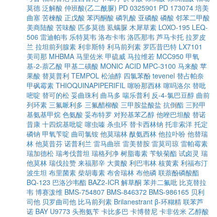
莫德
泛解酸
仲班酸(乙二酰脲)
PD 0325901
PD 173074
培美
曲塞
苦楝酸
正戊酸
苯丙酮酸
磷乳酸
亚磷酸
磷酸
邻苯二甲酸
美商陆酸
苦味酸
匹多莫德
虱螨脲
木犀草素
LOXO-195
LEQ-
506
雷迪帕韦
乐特莫韦
洛布卡韦
洛匹那韦
芦马卡托
拉罗皮
兰
拉坦前列腺素
利非斯特
利马前列素
罗匹昔巴特
LX7101
美司那
MHBMA
马里佐米
甲硫威
马拉维若
MCC950
甲氧
基-2-萘乙酸
甲基二磺酸
MONIC ACID
MPC-3100
马来酸
苹
果酸
替莫普利
TEMPOL
松油醇
四氯苯酚
tevenel
替占帕奈
甲砜霉素
THIOQUINAPIPERIFIL
噻吩那西林
噻吗洛尔
替吡
嘧啶
替可的松
妥曲珠利
曲马多
喘乐普利
反-4-氯巴豆醇
曲前
列环素
三氟哌利多
三氟醋柳酸
三甲胺盐酸盐
抗倒酯
三羟甲
基氨基甲烷
色氨酸
妥布特罗
对羟基苯乙醇
他唑巴坦酸
替诺
昔康
十四烷基吡啶
噻虫嗪
杀虫环
替卡西林钠
托非索洋
托定
磷钠
甲氧苄啶
曲司氯铵
他莫瑞林
酞氨西林
他拉卟吩
他替瑞
林
他莫昔芬
诺普利兰
雷马曲班
雷美替胺
雷莫司琼
雷帕霉素
瑞加德松
瑞考伐普坦
瑞格列净
树脂毒素
苄蚨菊酯
试卤灵
瑞
他莫林
瑞伐拉赞
来福那辛
大黄酸
利巴韦林
核黄素
利福布汀
波生坦
布里菌素
柴胡毒素
布舍瑞林
布他磷
联萘酚磷酸酯
BQ-123
巴洛沙韦酯
BAZ2-ICR
解草酮
苯并二氟吡
比克替拉
韦
博赛泼维
BMS-754807
BMS-846372
BMS-986165
贝利
司他
贝罗曲司他
比马前列素
Brilanestrant
β-环糊精
联苯芦
诺
BAY U9773
头孢氨苄
卡比多巴
卡博替尼
卡非佐米
乙醇酸