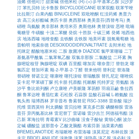
油烯
倍他司汀
甜菜碱
倍他米松
(R)-(+)-β-甲基苯乙胺
贝沙罗
汀
苯扎贝特
比卡鲁胺
BICYCLODECANE
联苯双酯
联苯苄唑
比拉斯汀
白果内酯
BINUCLEINE
双吡唑酮
红没药烯
奥普力
农
高三尖杉酯碱
奥匹卡朋
奥西那林
奥美昔芬(西替考马)
奥
硝唑
鸟氨酸
奥非那林
奥培米芬
奥斯他林
奥替溴铵
恶唑
吡喃
葡糖苷
牛磺酸
十溴二苯醚
癸烷
十胜肽
十碳三烯
癸烯
地西他
滨
地洛西嗪
地喹奎酯
去铁酮
去铁胺
地美环素
脱氧葡萄糖
地
昔帕明
地索奈德
DESOXIDODIDROVALTRATE
去羟米松
地
托咪定
醋酸地塞米松
二胺
敌菌净
DIAZIDE
氯甲苯噻嗪
二丁
基氨基甲酰氯
二氯苯氧乙酸
双氯非那胺
二氯酸盐
二环素
胸
腺嘧啶核苷
胸腺嘧啶
双碘
百里醌
噻加宾
噻奈普汀
替勃龙
噻
氯匹定
替加环素
顺-2-甲基-2-丁醛
替来他明
替利定
替洛隆
替硝唑
替诺立定
噻康唑
噻托溴铵
替瑞酰胺
替扎尼定
噻唑烷
妥卡尼
甲苯磺丁脲
托卡朋
托萘酯
托哌酮
托特罗定
劳氨酯
洛
沙平
鲁比前列酮
卢立康唑
卢美哌隆
苯芴醇
羽扇豆鹼
鲁拉西
酮
鲁苯达唑
番茄红素
石松胺
石蒜胺
盐酸石蒜碱
L-赖氨酸
拉
氧头孢
瑞博西林
罗非昔布
鲁索替尼
RSC-3388
雷奈酸
瑞沙
托维
雷西莫特
利太膦酸
雷贝拉唑
莱克多巴胺
碘醚柳胺
雷洛
昔芬
异丙氨基比林
雷尼替丁
雷诺嗪
雷沙吉兰
阿德福韦酯
溴
己新
苯海拉明
青霉素V
比沙曲嗪
没食子酸铋
黄细心酮
波尔
定碱
硼酸盐
波那普令
乙酸龙脑酯
布索芬新
油菜素内酯
BREMELANOTIDE
布瑞哌唑
布雷洛嗪
溴莫尼定
布林佐胺
溴
夫定
BROFLANILIDE
溴敌隆
溴苯
溴隐亭
溴乙胺
溴必利
溴