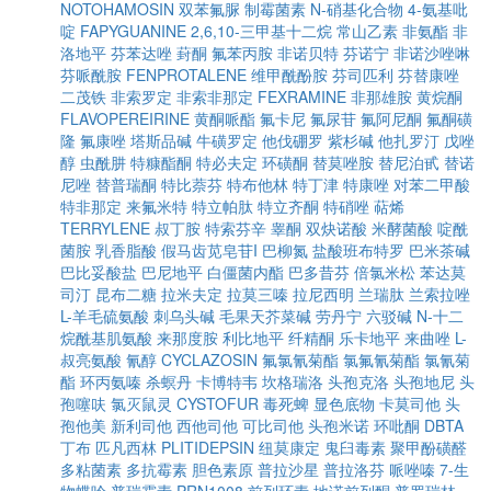
NOTOHAMOSIN
双苯氟脲
制霉菌素
N-硝基化合物
4-氨基吡
啶
FAPYGUANINE
2,6,10-三甲基十二烷
常山乙素
非氨酯
非
洛地平
芬苯达唑
葑酮
氟苯丙胺
非诺贝特
芬诺宁
非诺沙唑啉
芬哌酰胺
FENPROTALENE
维甲酰酚胺
芬司匹利
芬替康唑
二茂铁
非索罗定
非索非那定
FEXRAMINE
非那雄胺
黄烷酮
FLAVOPEREIRINE
黄酮哌酯
氟卡尼
氟尿苷
氟阿尼酮
氟酮磺
隆
氟康唑
塔斯品碱
牛磺罗定
他伐硼罗
紫杉碱
他扎罗汀
戊唑
醇
虫酰肼
特糠酯酮
特必夫定
环磺酮
替莫唑胺
替尼泊甙
替诺
尼唑
替普瑞酮
特比萘芬
特布他林
特丁津
特康唑
对苯二甲酸
特非那定
来氟米特
特立帕肽
特立齐酮
特硝唑
萜烯
TERRYLENE
叔丁胺
特索芬辛
睾酮
双炔诺酸
米酵菌酸
啶酰
菌胺
乳香脂酸
假马齿苋皂苷I
巴柳氮
盐酸班布特罗
巴米茶碱
巴比妥酸盐
巴尼地平
白僵菌内酯
巴多昔芬
倍氯米松
苯达莫
司汀
昆布二糖
拉米夫定
拉莫三嗪
拉尼西明
兰瑞肽
兰索拉唑
L-羊毛硫氨酸
刺乌头碱
毛果天芥菜碱
劳丹宁
六驳碱
N-十二
烷酰基肌氨酸
来那度胺
利比地平
纤精酮
乐卡地平
来曲唑
L-
叔亮氨酸
氰醇
CYCLAZOSIN
氟氯氰菊酯
氯氟氰菊酯
氯氰菊
酯
环丙氨嗪
杀螟丹
卡博特韦
坎格瑞洛
头孢克洛
头孢地尼
头
孢噻呋
氯灭鼠灵
CYSTOFUR
毒死蜱
显色底物
卡莫司他
头
孢他美
新利司他
西他司他
可比司他
头孢米诺
环吡酮
DBTA
丁布
匹凡西林
PLITIDEPSIN
纽莫康定
鬼臼毒素
聚甲酚磺醛
多粘菌素
多抗霉素
胆色素原
普拉沙星
普拉洛芬
哌唑嗪
7-生