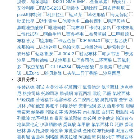
溴铵
缬苯那嗪
G201-SMB-IMP
金鱼草素
纳美芬
艾沙利酮
RMC-6236
脂质体
碘比醇
阿布昔替尼
pcsk9抑制剂
利那拉生
迈科莱
苯佐那酯
海克替啶
吡柔比星
达利雷生
他喷他多
曲拉西利
佩玛贝特
异噁唑虫酰胺
吡嘧司特
纳布啡
卡特利多钙
依林奈坦
氘代试剂
阿曲生坦
西多福韦
益母草碱
二甲啡烷
布格替尼
硫康唑
卡匹色替
CP-55940
叔丁基乙炔
来那帕韦
吉泊达星
乌帕卡塞
拉维达韦
伊索拉定
双环醇
达洛鲁胺
JL004-2
替尼布林
帕罗韦德
奈洛
沙星
司拉德帕
艾地那非
巴多司他
环丙酚
五氟利
多
敌虫菊酯
ICI-164384
异丹酚酸
尿囊素
替那帕
诺
LZ045
维贝格隆
去氢二异丁香酚
沙马西尼
项目分类：
多替诺德
测试
右美沙芬
托莫西汀
氯雷他定
氨苄西林
达克替
尼
格拉司琼
托烷司琼
胺碘酮
布瓦西坦
吡啶
乙醛
氯唑西林
甲羟戊酸
替诺福韦
地塞米松
乙二胺四乙酸
奥扎格雷
奎宁
洛
贝林
卢帕他定
奥氮平
阿哌沙班
安非他酮
多肽
西那卡塞
胆碱
青霉素
纳洛酮
吲哚布芬
洛索洛芬
肉桂酰胺
白消安
脂肪酸
格
列吡嗪
地匹福林
红霉素
氯苯那敏
泰必利
奥洛他定
帕瑞昔布
地氯雷他定
伊班膦酸钠
蛋氨酸
苯甲酸
氟氯西林
D-泛醇
普瑞
巴林
异丙托溴铵
地佐辛
东莨菪碱
金刚烷
布托诺啡
哌拉西林
喜树碱
舍曲林
酮咯酸
奥美拉唑
阿加曲班
阿格列汀
苯唑西林