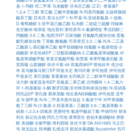
辅酶Q10
脱氯氯米芬
三乙酸
丁溴东莨菪碱
2-(二甲氨基)-2-甲
基-1-丙醇
邻二甲苯
马来酸酐
芬布芬乙酯
(Z,E) -青霉素F
1,2,4-丁三醇
苯乙酸
乙酰半胱氨酸
N-丙基丙氨酸
左旋樟脑磺
酸异丁酯
芬布芬
美法仑EP
1-N-甲基-N-亚硝基氨基-1-脱氧-
D-葡萄糖醇
3-亚甲基己酸乙酯
钆布醇
二吡啶三硫醚
吲哚啉
色甘酸钠
咯萘啶
地拉普利
莱特莫韦
6-氟脲嘧啶
季戊四醇二
丙酸酯
3,6-二氧
地西泮EP
贝派地酸
甘氨酸乳糖加合物
蛋氨
酸乳糖加合物
丁苯酞
酪氨酸
司美替尼
2,2-二氯-N,N-二乙基
乙酰胺
L-酒石酸单乙酯
氯甲烷磺酸钠
组氨酸
4-氨基吡啶-2-
磺酰胺
米安色林EP
二甘酯双磷酸钠
2-乙酰氨基苯磺酰氯
对
氨基苯磺酸甲酯
苯基甘氨酸甲酯
斑蝥素
单苯甲酰酒石酸
莫
雷西嗪
山梨糖醇
依伏卡塞-d4
双氯西林EP
喷他佐辛
依沙佐
米
富马酸氯马斯汀EP
阿兹夫定
奥玛环素
伊司他星
伊司他星
甲基多巴
苯巴那酯
青霉素钠
右丙氧芬
乙二醇单甲磺酸酯
异
冰片醇
缬更昔洛韦EP
亚氨基二苯乙烯
沙丙蝶呤
1,4-二氧六
环
1-羟基哌啶-3-酮
哌罗匹隆(非对映异构体混合物)
N-亚硝基
阿托品EP
苯扎隆
鹅掌菜酚
维生素A棕榈酸酯
伊司他星
亚甲
蓝
N-羧甲基-N,N-二甲基辛胺内翁盐
3-氯奎宁环
对甲苯磺酸
氨丁三醇
N-(3-氨基-2-羟基苯基）乙酰胺
2,6-二氨基苯酚
6-
硝基-1,2,3,4-四氢萘
恩赛特韦
氨基甲酸叔丁酯
甲磺司特
替洛
利生
标记化合物
阿扎兰司他
莱博雷生
愈创木薁磺酸钠
庚胺
醇
美雄酮
右哌甲酯
维利西呱
依伏卡塞
DA-302168S
马立巴
韦
替戈拉生
羟考酮
扎维吉泮
愈创木薁磺酸
Ibuzatrelvir
氘可