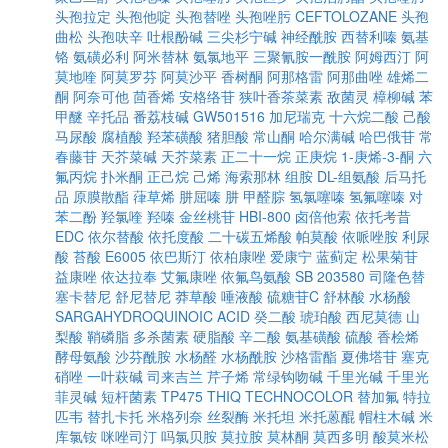
头孢拉定
头孢他啶
头孢替唑
头孢唑肟
CEFTOLOZANE
头孢
曲松
头孢呋辛
吐根酚碱
三尖杉宁碱
神经酰胺
西替利嗪
氨基
铬
氨磺必利
阿米替林
氨氯地平
三聚氰胺一酰胺
阿姆西汀
阿
莫地喹
阿莫罗芬
阿莫沙平
香树酮
阿那格雷
阿那曲唑
雄烯二
酮
阿奈可他
茴香烯
安格络苷
狭叶香茶菜素
敌菌灵
樟柳碱
苯
甲醚
辛托品
番荔枝碱
GW501516
加尼瑞克
十六烷二酸
己酸
马尿酸
腐植酸
羟苯磺酸
猪胆酸
常山酮
哈尔满碱
哈巴俄苷
常
春藤苷
天芥菜碱
天芥菜素
正二十一烷
正庚烷
1-庚烯-3-酮
六
氟丙烷
扑米酮
正己烷
己烯
海索那林
组胺
DL-组氨酸
后马托
品
原膜散酯
葎草烯
肼屈嗪
肼
甲醛腙
氢氯噻嗪
氢氟噻嗪
对
苯二酚
羟氯喹
羟嗪
金丝桃苷
HBI-800
卤倍他索
依托考昔
EDC
依尔替酸
依托度酸
二十碳五烯酸
帕莫酸
依哌唑胺
利尿
酸
苔酸
E6005
依巴斯汀
依柏康唑
爱康宁
蓝蓟定
松果菊苷
益康唑
依达拉奉
艾氟康唑
依氟鸟氨酸
SB 203580
司隆色替
塞卡替尼
舒尼替尼
莽草酸
唾液酸
硫糖苷C
舒林酸
水杨酸
SARGAHYDROQUINOIC ACID
癸二酸
琥珀酸
西尼莫德
山
梨酸
鞘磷脂
多杀菌素
硬脂酸
辛二酸
氨基磺酸
硫酸
香桧烯
酵母氨酸
沙芬酰胺
水杨醛
水杨酰胺
沙格雷酯
夏佛塔苷
塞克
硝唑
一叶萩碱
司来吉兰
芹子烯
常绿钩吻碱
千里光碱
千里光
菲灵碱
短杆菌素
TP475
THIQ
TECHNOCOLOR
替加氟
特拉
匹韦
替扎卡托
米格列奈
丝裂酶
米托坦
米托蒽醌
帽柱木碱
米
库氯铵
咪唑司汀
吗氯贝胺
莫拉胺
莫林酮
莫西多明
酸莫米松