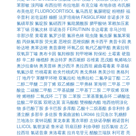
苯那敏
溴丙嗪
布西拉明
布拉地新
布克立嗪
布地奈德
布氏酮
布美他尼
FLUDROCORTISOL
氟马西尼
氟脲嘧啶
粉唑醇
福
辛普利
岩皂甾醇
糠醛
法罗培南钠
FASIGLIFAM
非诺多泮
双
氟磺草胺
氟啶胺
氟硝西泮
氟吡菌酰胺
膦甲酸钠
苯赖加压素
苯丁锡
芬氟次林
菲诺洛芬
FERUTININ
非达霉素
非马沙坦
非那沙星
黄霉素
氟罗沙星
氟班色林
吡虫隆
氟虫脲
氟氯苯菊
酯
丙炔氟草胺
荧光素
恶唑烷
恶唑烷酮
奥卡西平
奥昔卡因
奥
吩达唑
奥苯达唑
奥昔康唑
环氧乙烷
氧代乙酸甲酯
奥索拉明
双氧异丁嗪
奥布卡因
氯羟柳胺
羟甲唑啉
羟保松
土霉素
硬脂
醇
辛二醇
橄榄醇
奥达特罗
奥匹哌醇
谷维素
恶戊酯
氧烯咯尔
奥沙拉秦钠
奥美普林
奥沙西泮
奥拉西坦
赭曲霉毒素
辛基锡
氧氟沙星
竹桃霉素
欧夹竹桃甙丙
奥戈弗林
奥美沙坦
奥格列
汀
地丹宁
苯醚甲环唑
双氟拉松
地弗拉松
二氟孕甾丁酯
二乙
二醇二甲醚
二异丁烯
双乙烯酮
二甲弗林
苯海明
二甲基
二甲
酸盐
二碳酸二甲酯
二甲基硫醚
二甲基丁二胺
二甲双烯
双咪
唑
烯唑醇
二氧戊环
二丁胺
二苯胺
二苯基重氮杂环
二磷酸盐
盐酸二甲双胍
双嘧达莫
富马酸酯
雙柳酸內酯
地西他明溴化
物
多巴酚丁胺
多卡巴胺
多库酯
乙酸十二烷基酯
多非利特
多
潘立酮
多那辛
多佐胺
鲁索曲波帕
LIK066
拉贝洛尔
乳糖醇
兰地洛尔
黄钟花醌
莱龙泰素
熏衣草醇
左炔诺孕酮
赖诺普利
LLICOL
氯替泼诺
鲁米诺
羽扇豆醇
利奈孕醇
拉匹氯铵
左乙
拉西坦
氯诺昔康
来洛霉素
拉肖皂苷元
醋酸兰瑞肽
利可君
亮