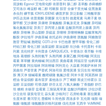
屈泼帕
Egonol
艾地骨化醇
依那普利
肠二醇
圣草酚
赤藓糖醇
艾司洛尔
雌甾醇
雌二醇
吲哌胺
肌苷
全缘干里光碱
促黑激素
杀虫剂
碘苄胍
IONYLIDENE
碘普罗胺
异泛影酸
三唑酰草胺
伊匹达克林
依普黄酮
异菌脲
光引发剂
德鸢尾素
马蔺子素
铁
聚甲醛
艾沙康唑
异康唑
异氰酸酯
异氟泼尼龙
异氟醚
异吲哚
氯化氮氨菲啶
异美汀
异丙肾上腺素
盐酸异丙肾上腺素
异丙
碘胺
异喹啉
异山梨醇
异硫蓝
异噻唑
异噻唑啉酮
盐酸苯氧丙
酚胺
伊拉地平
伊曲茶碱
依托必利
伊曲康唑
胱氨酸
阿糖胞苷
胞苷
野靛碱
胞嘧啶
COTI-219
卡巴他赛
蟹甲草酚
骨化二醇
钙铂三醇
骨化三醇
油菜甾醇
菜油甾醇
坎沙曲
卡托普利
卡前
列素
克伦特罗
卡利普多
CARQUEJOL
卡替洛尔
香芹酚
卡维
地洛
葛缕醇
头孢羟氨苄
头孢丙烯
多聚乙酰
阿维A酸
阿克拉
霉素
苯草醚
黄肉楠碱
阿法西芬
黄曲霉素
阿福豆苷
仙鹤草素
丙甲菌素
阿拉瑞林
阿呋唑嗪
阿利克仑
大蒜素
阿索萨米林
阿
莫曲坦
芦荟苦素
芦荟甙
阿洛司琼
爱维莫潘
安贝生坦
唑嘧菌
胺
莠灭净
烟碱霉素
酰嘧磺隆
氨氟沙星
阿米卡星
阿莫西林
甜
橙油
骨甾烷醇
索布雷罗
索他洛尔
芦丁烯醇
斯皮兰特霍尔
豆
甾醇
豆甾烷醇
司替戊醇
舒芬太尼
六氢大麻酚
丁香脂醇
舒巴
坦
糖精
水杨苷
盐霉素
三裂鼠尾草素
盐酸沙丙蝶呤
沙拉沙星
沙立佐坦
菝葜皂苷元
蒜头素
沙格列汀
石房蛤毒素
塞拉菌素
生度米星
番泻苷元
墨蝶蛉
5-羟色胺
西洛多辛
瓦伦斯
缬胺
缬
氨酸
缬氨腈
缬氨酰胺伏格列波糖
伐伦克林
瓦西辛
VcMMAE