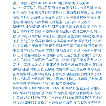
美丁
阿拉伯糖醇
ARAMCHOL
阿比朵尔
阿瑞洛莫
ARL
67156
阿罗洛尔
阿普司尼
阿替洛尔
阿伐那非
米格列醇
米诺
地尔
米罗那非
米索前列醇
莫达非尼
莫西普利
莫奈太尔
甲噻
嘧啶
MTSL
美西林
美洛昔康
美罗培南
甲氧西林钠
甲基苯基
吡啶
咪达唑仑
马西替坦
马杜霉素
孔雀石绿
马波沙星
MARESIN
MATURIN
MELATEIN
褪黑素
美利曲辛
美法仑
克
霉灵
美芬妥英
硫醇
甲磺胺磺隆
MESUPRON
二甲双胍
泼尼
松
別孕烷
孕烯醇酮
丙胺卡因
伯氨喹
普里米酮
丙氯拉嗪
甲基
苄肼
普朗贝德
腐霉利
孕酮
埃博霉素
氟环唑
爱普列特
依替巴
肽
厄多司坦
麦角日亭宁
麦角克碱
麦角甾
芥酸酰胺
芥菜甙
刺
桐灵碱
赤藓糖
赤蘚紅
艾氯胺酮
恶泼西汀
4-烯丙基苯甲醚
雌
酮
乙非君
酚磺乙胺
依他喹酮
乙烷
乙硫异烟胺
乙虫清
乙氧呋
草黄
乙琥胺
乙酸乙酯
乙基甲基二硫醚
丁酸乙酯
5-乙基-2-羟
基-3-甲基环戊-2-烯-1-酮
苯乙炔
依替卡因
依替福辛
依替福林
依托芬那酯
依托泊苷
乙螨唑
依曲韦林
欧天芥菜碱
依沙美肟
依西美坦
吡虫啉
咪喹莫特
脂肪乳剂
碘羟拉酸
异丙烟肼
异烟
肼
依巴沙星
伊班膦酸
伊波加因
伊布利特
艾地苯醌
艾杜糖
异
环磷酰胺
艾普拉唑
伊潘立酮
咪唑
咪唑烷酮
IMIDODICARBONIMIDIC DIAMIDE
IMINE
亚氨基芪
米帕明
MMP抑制剂
吲达帕胺
吲唑
茚
酸性蓝
吲哚
磺胺异噁唑
磺基
甜菜碱
舒必利
舒他西林二水合物
SF1126
日落黄FCF
司来帕
格
SCH 209702
淀粉
沙库必曲
萨拉西诺
沙仑太尔
沙美特罗