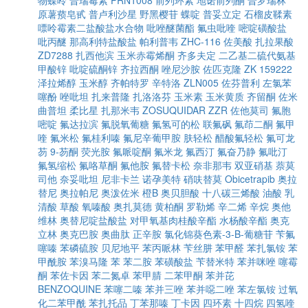
物蝶呤
普瑞霉素
PRN1008
前列环素
地诺前列酮
普罗瑞林
原薯蓣皂甙
普卢利沙星
野黑樱苷
蝶啶
普妥立定
石榴皮鞣素
嘌呤霉素二盐酸盐水合物
吡唑醚菌酯
氟虫吡喹
嘧啶磺酸盐
吡丙醚
那高利特盐酸盐
帕利普韦
ZHC-116
佐美酸
扎拉果酸
ZD7288
扎西他滨
玉米赤霉烯酮
齐多夫定
二乙基二硫代氨基
甲酸锌
吡啶硫酮锌
齐拉西酮
唑尼沙胺
佐匹克隆
ZK 159222
泽拉烯醇
玉米醇
齐帕特罗
辛特洛
ZLN005
佐芬普利
左氯苯
噻酚
唑吡坦
扎来普隆
扎洛洛芬
玉米素
玉米黄质
齐留酮
佐米
曲普坦
柔比星
扎那米韦
ZOSUQUIDAR
ZZR
佐他莫司
氟胞
嘧啶
氟达拉滨
氟脱氧葡糖
氟氢可的松
联氟砜
氟茚二酮
氟甲
喹
氟米松
氟桂利嗪
氟尼辛葡甲胺
肤轻松
醋酸氟轻松
氟可龙
芴
9-芴酮
荧光胺
氟哌啶酮
氟米龙
氟西汀
氟奋乃静
氟吡汀
氟氢缩松
氟咯草酮
氟他胺
氟替卡松
奈非那韦
双亚硝基
萘莫
司他
奈妥吡坦
尼非卡兰
诺孕美特
硝呋替莫
Obicetrapib
奥拉
替尼
奥拉帕尼
奥泼佐米
橙B
奥贝胆酸
十八碳三烯酸
油酸
乳
清酸
草酸
氧嗪酸
奥扎莫德
黄柏酮
罗勒烯
辛二烯
辛烷
奥他
维林
奥替尼啶盐酸盐
对甲氧基肉桂酸辛酯
水杨酸辛酯
奥克
立林
奥克巴胺
奥曲肽
正辛胺
氯化锦葵色素-3-Β-葡糖苷
苄氟
噻嗪
苯磷硫胺
贝尼地平
苯丙哌林
苄丝肼
苯甲醛
苯扎氯铵
苯
甲酰胺
苯溴马隆
苯
苯二胺
苯磺酸盐
苄替米特
苯并咪唑
噻霉
酮
苯佐卡因
苯二氮卓
苯甲腈
二苯甲酮
苯并芘
BENZOQUINE
苯噻二嗪
苯并三唑
苯并噁二唑
苯左氯铵
过氧
化二苯甲酰
苯扎托品
丁苯那嗪
丁卡因
四环素
十四烷
四氢喹