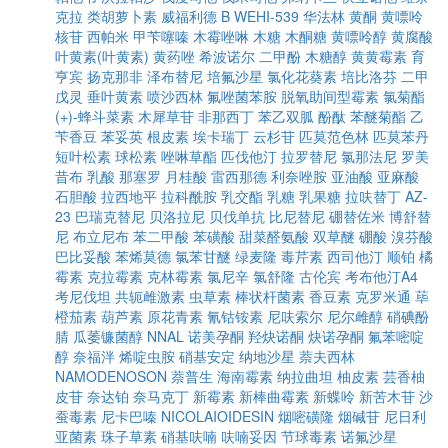
克拉
类胡萝卜素
威福利德 B
WEHI-539
华法林
黄酮
黄嘌呤
核苷
西帕米
甲苄噻嗪
木霉唑啉
木糖
木酮糖
黄嘌呤醇
黄腐酸
叶黄素(叶黄素)
黄药唑
希波诺尔
二甲酚
木糖醇
黄黄霉素
育
亨宾
扬克那非
泽布替尼
培氟沙星
氯化花葵素
培比洛芬
二甲
戊灵
垂叶黄素
喷沙西林
氟唑菌苯胺
脱氧助间型霉素
氯菊酯
(+)-蜂斗菜素
木犀草苷
非那西丁
苯乙双胍
酚酞
苯醚菊酯
乙
苄香豆
苯妥英
根皮素
埃卡瑞丁
云杉苷
匹莫范色林
匹莫苯丹
短叶松素
球松素
唑啉草酯
匹伐他汀
拉罗替尼
氯那法尼
罗美
昔布
乳酸
那塞罗
月桂酸
雷西那德
利奈唑胺
亚油酸
亚麻酸
石胆酸
拉西地平
拉科酰胺
乳交酯
乳糖
乳果糖
拉呋替丁
AZ-
23
巴瑞克替尼
贝洛拉尼
贝伐单抗
比尼替尼
硼替佐米
博舒替
尼
布立尼布
苯二甲酸
苯磺酸
甜菜醛氨酸
双草醚
硼酸
溴芬酸
巴比妥酸
苯烯莫德
氯苯甘醚
绿麦隆
毒芹素
西司他汀
顺铂
橘
霉素
克拉霉素
克林霉素
氯尼辛
氯舒隆
古伦宾
考布他汀A4
考尼伐坦
共轭雌激素
虫草素
棒状杆菌素
香豆素
克罗米通
荜
橙茄素
葫芦素
原花青素
氰钴铵素
尼呋索尔
尼尔雌醇
硝碘酚
腈
瓜萎镰菌醇
NNAL
诺美孕酮
羟炔诺酮
炔诺孕酮
氟苯嘧啶
醇
奈福泮
烯啶虫胺
硝基安定
纳地沙星
萘夫西林
NAMODENOSON
萘普生
海南霉素
纳拉曲坦
柚皮素
芸香柚
皮苷
奈达铂
奈马克丁
新霉素
新棒曲霉素
新蝶呤
新苦木苷
沙
蚕毒素
尼卡巴嗪
NICOLAIOIDESIN
烟嘧磺隆
烟碱苷
尼日利
亚菌素
珠子草素
硝基呋喃
呋喃妥因
节球毒素
诺氟沙星