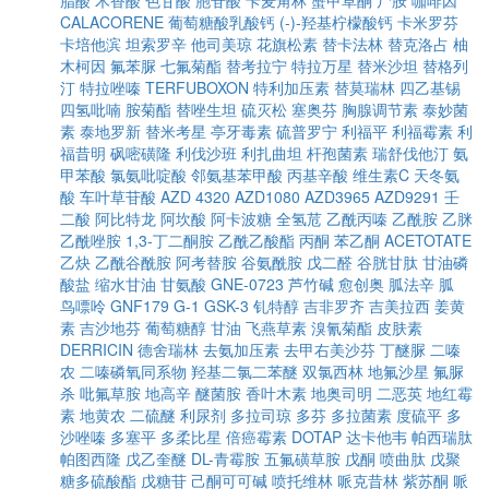
脂酸
木香酸
色甘酸
胞苷酸
卡麦角林
蟹甲草酮
尸胺
咖啡因
CALACORENE
葡萄糖酸乳酸钙
(-)-羟基柠檬酸钙
卡米罗芬
卡培他滨
坦索罗辛
他司美琼
花旗松素
替卡法林
替克洛占
柚
木柯因
氟苯脲
七氟菊酯
替考拉宁
特拉万星
替米沙坦
替格列
汀
特拉唑嗪
TERFUBOXON
特利加压素
替莫瑞林
四乙基锡
四氢吡喃
胺菊酯
替唑生坦
硫灭松
塞奥芬
胸腺调节素
泰妙菌
素
泰地罗新
替米考星
亭牙毒素
硫普罗宁
利福平
利福霉素
利
福昔明
砜嘧磺隆
利伐沙班
利扎曲坦
杆孢菌素
瑞舒伐他汀
氨
甲苯酸
氯氨吡啶酸
邻氨基苯甲酸
丙基辛酸
维生素C
天冬氨
酸
车叶草苷酸
AZD 4320
AZD1080
AZD3965
AZD9291
壬
二酸
阿比特龙
阿坎酸
阿卡波糖
全氢苊
乙酰丙嗪
乙酰胺
乙脒
乙酰唑胺
1,3-丁二酮胺
乙酰乙酸酯
丙酮
苯乙酮
ACETOTATE
乙炔
乙酰谷酰胺
阿考替胺
谷氨酰胺
戊二醛
谷胱甘肽
甘油磷
酸盐
缩水甘油
甘氨酸
GNE-0723
芦竹碱
愈创奥
胍法辛
胍
鸟嘌呤
GNF179
G-1
GSK-3
钆特醇
吉非罗齐
吉美拉西
姜黄
素
吉沙地芬
葡萄糖醇
甘油
飞燕草素
溴氰菊酯
皮肤素
DERRICIN
德舍瑞林
去氨加压素
去甲右美沙芬
丁醚脲
二嗪
农
二嗪磷氧同系物
羟基二氯二苯醚
双氯西林
地氟沙星
氟脲
杀
吡氟草胺
地高辛
醚菌胺
香叶木素
地奥司明
二恶英
地红霉
素
地黄农
二硫醚
利尿剂
多拉司琼
多芬
多拉菌素
度硫平
多
沙唑嗪
多塞平
多柔比星
倍癌霉素
DOTAP
达卡他韦
帕西瑞肽
帕图西隆
戊乙奎醚
DL-青霉胺
五氟磺草胺
戊酮
喷曲肽
戊聚
糖多硫酸酯
戊糖苷
己酮可可碱
喷托维林
哌克昔林
紫苏酮
哌