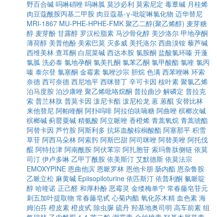
野百合碱
吗啉硝唑
吗啉胍
莫沙必利
莫索尼定
毒蕈碱
月桂烯
肉豆蔻酰胺丙基二甲胺
肉豆蔻基-γ-吡啶啉氯化物
迈华替尼
MRI-1867
MU-PHE-HPHE-FMK
聚乙二醇(聚乙烯醇)
麦芽糖
醇
麦芽酚
甘露醇
罗汉松脂素
马沙骨化醇
美沙洛尔
甲地孕酮
薄荷醇
美普他酚
美索巴莫
灭多威
美托洛尔
西曲溴铵
藜芦碱
西维美林
查耳酮
白屈菜碱
西达本胺
氯胺酮
盐酸氯环嗪
开蓬
氯胍
洗必泰
氯地孕酮
氯美扎酮
氯苯乙酮
氯甲酸酯
氯喹
氯丙
嗪
泰尔登
氯塞酮
金霉素
氯唑沙宗
胆烷
色满
西苯唑啉
环索
奈德
西可奈德
西尼地平
西咪替丁
辛可卡因
桉叶素
聚氯乙烯
泊马度胺
泊沙康唑
聚乙烯吡咯烷酮
普拉曲沙
解磷定
普拉克
索
普兰林肽
普莫卡因
泼尼卡酯
泼尼松龙
蒽
蒽醌
安替比林
来他替尼
阿帕喹酮
阿扑吗啡
阿拉伯呋喃糖
阿曲唑
槟榔次碱
槟榔碱
蓟罂粟碱
精氨酸
阿立哌唑
香橙烯
青蒿氧烷
青蒿琥酯
阿替卡因
芦竹胺
阿斯利多
抗坏血酸棕榈酸酯
阿塞那平
积雪
草苷
阿西马朵林
阿索肟
阿斯巴甜
阿司咪唑
阿替美唑
阿托伐
醌
阿特拉津
阿南酰胺
阿伏苯宗
阿扎胞苷
索玛鲁肽侧链
依莫
司汀
伊卢多啉
乙甲丁酰胺
依美斯汀
艾默德斯
依莫法宗
EMOXYPINE
恩曲他滨
恩哌罗林
恩他卡朋
肠内酯
恩杂鲁胺
乙哌立松
麻黄碱
Epiisopiloturine
依匹斯汀
依普利酮
氟哌啶
醇
哈喹诺
正己醛
和厚朴酚
恶霉灵
金缕梅单宁
常春藤皂苷元
刺五加叶提取物
常春藤皂甙
心菊内酯
氧化苏木精
血色素
海
姆泊芬
橙皮素
橙皮甙
除虫脲
硫丹
羟基地奥司明
高车前素
组