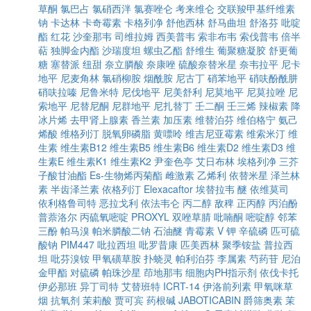
草酮
氯巴占
氯硝西泮
氯赛唑仑
考来维仑
交联羧甲基纤维素
钠
卡达林
卡奇霉素
卡格列净
舒他西林
舒马曲坦
舒洛芬
吡啶
酯
红花
沙奎那韦
司维拉姆
西美普韦
索非布韦
索伐普韦
倍半
萜
独脚金内酯
沙瑞度坦
螺虫乙酯
舒维生
葡聚糖凝胶
舒更葡
糖
塞替派
纽甜
奈立膦酸
奈康唑
硫酸奈替米星
奈韦拉平
尼卡
地平
尼麦角林
氯硝柳胺
烟酰胺
尼古丁
硝苯地平
硝呋酚酰肼
硝呋拉嗪
尼鲁米特
尼伐地平
尼美舒利
尼莫地平
尼莫拉唑
尼
索地平
尼替尼酮
尼群地平
尼扎替丁
壬二酮
壬三烯
辣椒素
降
冰片烯
去甲肾上腺素
香兰素
加压素
维替泊芬
维伯格宁
氨己
烯酸
维格列汀
脱氧卵磷脂
黄嘌呤
维吉尼亚霉素
维索米汀
维
生素
维生素B12
维生素B5
维生素B6
维生素D2
维生素D3
维
生素E
维生素K1
维生素K2
尹奎色亭
艾日布林
埃格列净
三芥
子酸甘油酯
Es-生物烯丙菊酯
雌激素
乙烯利
依替米星
泽兰林
素
半齿泽兰素
依格列汀
Elexacaftor
埃替拉韦
醚
依维莫司
依利格鲁司特
恶拉戈利
依法韦仑
丙二醇
敌稗
正丙醇
丙泊酚
普萘洛尔
丙硫氧嘧啶
PROXYL
双唑草腈
吡喃酮
嘧啶醇
邻苯
三酚
帕马溴
帕米膦酸二钠
石油醚
青霉素 V 钾
辛硫磷
匹可硫
酸钠
PIM447
吡拉西坦
吡罗昔康
匹美西林
聚季铵盐
普拉西
坦
吡芬溴铵
甲氧磺草胺
扑蛲灵
帕利泊芬
李属素
芍药苷
尼泊
金甲酯
对硫磷
帕珠沙星
茚地那韦
细胞内PH指示剂
依伐卡托
伊必那班
异丁司特
艾替班特
ICRT-14
伊洛前列素
甲氧咪草
烟
抗氧剂
茉莉酸
贾可宾
药根碱
JABOTICABIN
爵筛奥素
茉