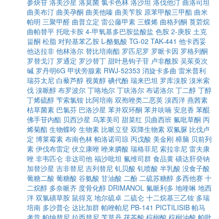
参炔苷
洛美沙星
洛莫菌
氯卡色林
洛沙坦
洛伐他汀
曲洛司坦
曲美布汀
曲美孕酮
曲美他嗪
曲美苄胺
原苯甲酸三甲酯
曲米
帕明
三聚甲醛
曲普立定
雷公藤甲素
三蝶烯
曲格列酮
莨菪烷
曲帕替平
托吡卡胺
4-甲氧基多巴胺盐酸盐
色胺
2-庚胺
土克
甾酮
松脂
对羟基苯乙胺
L-酪氨酸
TG-02
TAK-441
他卡西妥
他达拉非
他林洛尔
替比培南酯
罗匹尼罗
罗哌卡因
罗格列酮
罗替戈汀
罗通定
罗沙替丁
甜叶悬钩子苷
卢非酰胺
吴茱萸次
碱
罗丹明6G
甲状旁腺素
RWJ-52353
消旋卡多曲
雷米普利
瑞芬太尼
白藜芦醇
视黄醇
碘代酚
瑞来巴坦
罗库溴胺
溴米索
伐
溴哌醇
布罗波尔
丁咯地尔
丁呋洛尔
布诺洛尔
丁二醇
丁醇
丁烯硫醇
苄索氯铵
比阿培南
双孢唑类二恶英
溴西泮
燕茜素
枯草菌素
巴氯芬
巴洛沙星
苯并双环酮
苯并呋喃
安息香
苯醌
佛手苷内酯
贝西沙星
乌苯美司
甜菜红
贝曲西班
氟吡草酮
丙
烯菊酯
生物蝶呤
生物素
比哌立登
双降生物素
双氟脲
比伐卢
定
博莱霉素
布南色林
帕洛诺司琼
丙戊酸
美金刚
樟脑
贝前列
素
伊伐布雷定
伏立康唑
唑来膦酸
瑞格菲尼
索拉非尼
雷夫康
唑
非韦匹仑
非达司他
福沙吡坦
氟维司群
食品黄
磺达肝癸钠
加替沙星
吉非替尼
吉列替尼
钆贝酸
钆喷酸
半乳酸
没食子酸
葡糖二酸
葡糖酸
谷氨酸
甘油酸
二酚
二硫苏糖醇
多西他赛
十
二烷醇
多奈哌齐
度骨化醇
DRIMANOL
氟哌利多
地喹啉
地西
泮
双氯磺草胺
鼠得克
地尔硫卓
二硫仑
十二烷基三乙铵
多瑞
培南
多沙普仑
达比加群
帕唑帕尼
PB-141
PICTILISIB
帕马
考昔
帕纳替尼
拉西替尼
苄草丹
茯苓酸
棕榈酸
棕榈油酸
帕吡