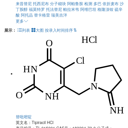
来昔替尼
托西尼布
分子砌块
阿帕鲁胺
检测
多巴
依折麦布
沙
丁胺醇
福莫特罗
托法替尼
帕拉米韦
阿维巴坦
格隆溴铵
硫辛
酸
阿托品
替卡格雷
瑞美吉泮
更多
展示：
列表
大图
按录入时间排序
替吡嘧啶
英文名：
Tipiracil HCl