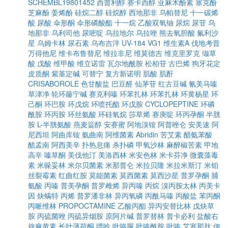
SCHEMBL19801452
西普利醇
赛卡西醇
亚麻木酚素
塞克酚
芝麻酚
姜烯酚
硅烷二醇
硅烷醇
西地那非
乌帕替尼
十一碳烯
酸
尿酸
伞形酮
伞形磷酸酯
十一烷
乙酸双氧铀
尿烷
尿苷
乌
地那非
乌利司他
尿嘧啶
乌拉地尔
乌拉唑
熊去氧胆酸
氟利沙
星
乌姆卡林
尿石素
乌布吉泮
UV-184
VG1
维生素A
伐地考昔
万得他尼
维卡布鲁替尼
维拉非尼
维莫德吉
维克里罗克
缬草
酸
戊酸
维甲酸
维立诺雷
瓦尔地酰胺
松柏苷
古巴烯
狗牙花定
皮质酮
紫堇定碱
可替宁
复方新诺明
肌酸
肌酐
CRISABOROLE
色甘酸盐
巴豆醛
仙茅苷
红古豆碱
氰美马嗪
草津净
轮环藤宁碱
赛克利嗪
环苯扎林
环苯扎林
环黄杨星
环
己酮
环巴胺
环戊烷
环喷托酯
环戊胺
CYCLOPEPTINE
环磷
酰胺
环丙胺
环丝氨酸
环硅氧烷
莎草烯
赛庚啶
环丙孕酮
半胱
胺
L-半胱氨酸
燕麦甾醇
安赛蜜
阿地溴铵
阿普唑仑
安美速
阿
尼西坦
阿曲库铵
氨曲南
阿维菌素
Abridin
苦艾素
醋氨苯酸
醋孟南
阿西美辛
扑热息痛
杀扑磷
甲氧沙林
麻醉椒苦素
甲地
高辛
嗪草酮
美伐他汀
美洛西林
米安色林
米卡芬净
微囊藻毒
素
米哚妥林
米尔贝菌素
米那普仑
米拉贝隆
米拉米斯汀
米铂
丝裂霉素
红曲红胺
莫能菌素
莫西菌素
莫西沙星
普罗孕酮
脯
氨酸
丙嗪
普美孕酮
普罗雌烯
异丙嗪
丙烷
溴丙胺太林
丙美卡
因
炔螨特
丙烯
普罗潘非林
异丙氧磷
丙酰马嗪
丙酸盐
苯丙酮
丙哌维林
PROPOCTAMINE
乙酸丙酯
异丙安替比林
戊炔草
胺
丙硫菌唑
丙硫异烟胺
原阿片碱
普罗替林
普卡必利
盐酸右
旋麻黄素
长叶薄荷酮
嘌呤
吡咯脲
吡嗪酰胺
吡嗪
艾塞那肽
伊