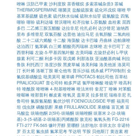
唑啉
汉防己甲素
沙利度胺
茶香螺烷
多索茶碱杂质3
茶碱
THERMOSPERMINE
噻菌灵
盐酸硫胺素
硫化环戊烷
噻唑
甲
基苯基硫醚
硫色素
硫代秋水仙碱
硫秋水仙苷
硫氰酸盐
四氢
噻吩
噻吩
硫利达嗪
替沃噻吨
松齐拉敏
L-苏氨酸
血栓素
屈西
多巴
二乙烯三胺五醋酸
达拉非尼
伦扎必利
达沙替尼
迪纳西
里布
多维替尼
双氯芬酸
达普他
迪拉马尼
去氧胆酸
二氢肉桂
酸
二十二碳六烯酸
十二酸
海藻酸
达卡巴嗪
丹曲林
达帕康唑
达泊西汀
氨苯砜
白三烯
醋酸亮丙瑞林
左咪唑
左卡巴司丁
左
西替利嗪
左旋-5-甲基四氢叶酸
左美吗嗪
左旋舒必利
L-甲状
腺素
利可二酮
利多卡因
双戊烯
利那洛肽
亚油酰基肉碱
利拉
鲁肽
利托西汀
洛度沙胺
黑麦草碱
洛美利嗪
洛美他派
洛莫司
汀
长叶烯
洛哌丁胺
哌仑他韦
普乐沙福
残杀威
PTP抑制剂
全
氟烷基磺酸盐
吡美莫司
哌草磷
PROTACS
帕比司他
百草枯
PRALICIGUAT
普仑司特
帕多芦诺
氯甲喹啉酸
喹硫平
喹高利
特
喹酰胺
喹唑啉
4-羟基喹唑啉
喹法米特
奎尼丁
喹啉
对苯醌
喹喔啉
喹那普利
槲皮素
喹氧灵
盖草灵
拉多替尼
瑞格非尼
扎
鲁司特
氟胺氰菊酯
氟伏沙明
FOENICULOSIDE
甲醛
福美司
坦
伐虫脒
磷酸肌酐
果糖
FRULLANOLIDE
果糖嗪
富瓦烯
富
马酸盐
呋喃他酮
2(5H)-呋喃酮
呋喃唑酮
呋塞米
2-(2-呋喃
基)-3-(5-硝基-2-呋喃基)丙烯酰胺
敌克松
氟氧头孢
FG-2216
FTI-277
FK-565
镰叶芹醇
里哪醇
法舒地尔
非班太尔
非诺特
罗
芬太尼
氟虫腈
氟苯尼考
苄达明
苄胺
贝他斯汀
黄连素
柑