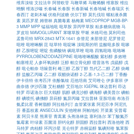
维库溴铵
文拉法辛
阿替欧苷
马鞭草烯
马鞭烯酮
维塞胺
维拉
唑酮
维洛沙嗪
长春碱
长春胺
长春新碱
长春地碱
长春瑞滨
长
春西汀
老刺木碱
伏格列波糖
伏尔丁醇
莫扎伐坦
螺粘液杀菌
素
莫匹罗星
姆替林
真菌毒素
杨梅素
MECOPROP
MGB-BP-
3
MMP
MPP
锰福地吡
吡草胺
异丙甲草胺
粘多糖病底物
马
罗皮坦
MAVOGLURANT
苯噻草胺
甲哌
米格司他
莫利司他
孟鲁司特
MRX-2843
MTX-1641
奈替尼
来那替尼
尼罗替尼
吡唑
吡唑啉酮
芘
哒草特
吡啶啉
溴吡斯的明
盐酸吡多胺
吡哆
醇
乙胺嘧啶
嘧啶
焦磷酸钠
砜吡草唑
吡咯
四氢吡咯
吡咯啉
PYRROLOBENZODIAZEPINE
吡咯喹啉醌酸
紫杉醇
多效唑
帕塞维尼
人参环氧炔醇
泛醇
帕立骨化醇
喷昔洛韦
戊硫醇
戊
醇
吡仑帕奈
培哚普利
雌三醇
乙胺丁醇
氘代乙二醇
乙醇
炔雌
醇
盐酸乙丙嗪
乙二醇
双醋炔诺醇
2-乙基-1,3-己二醇
丁香酚
伊卡倍特
依考匹泮
依酚氯铵
厄他培南
艾司唑仑
伊多塞班
伊
曲奈德
伊沙匹隆
艾杜糖醇
艾芬地尔
IGEPAL
咪达普利
茚达
特罗
茚诺洛尔
巨大戟醇
肌醇
碘克沙醇
碘海醇
碘美普尔
碘帕
醇
碘喷托
碘佛醇
异葑醇
氮异丙嗪
艾拉普林
亚胺培南
布洛芬
氨柔比星
香树脂醇
阿拉格列汀
血管紧张素
阿尼芬净
阿尼扎
芬
番荔枝素
ANSECULIN
安他唑林
阿帕地松
芹菜素
安普霉
素
阿贝卡星
熊果苷
青蒿素
头孢洛林盐
塞利洛尔
苯丁酸氮芥
氯霉素
叶绿素
百菌清
胆钙化醇
胆固醇
西拉普利
西洛他唑
西
马特罗
肉桂醇
环丙沙星
克仑特罗
赤桐甾醇
氯碘羟喹
氯苯胺