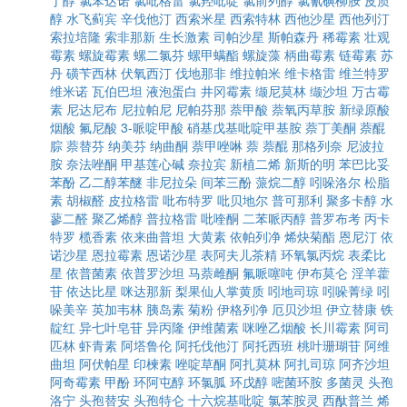
丁醇
氯苯达诺
氯吡格雷
氯羟吡啶
氯前列醇
氯氰碘柳胺
皮质
醇
水飞蓟宾
辛伐他汀
西索米星
西索特林
西他沙星
西他列汀
索拉培隆
索非那新
生长激素
司帕沙星
斯帕森丹
稀霉素
壮观
霉素
螺旋霉素
螺二氯芬
螺甲螨酯
螺旋藻
柄曲霉素
链霉素
苏
丹
磺苄西林
伏氧西汀
伐地那非
维拉帕米
维卡格雷
维兰特罗
维米诺
瓦伯巴坦
液泡蛋白
井冈霉素
缬尼莫林
缬沙坦
万古霉
素
尼达尼布
尼拉帕尼
尼帕芬那
萘甲酸
萘氧丙草胺
新绿原酸
烟酸
氟尼酸
3-哌啶甲酸
硝基戊基吡啶甲基胺
萘丁美酮
萘醌
腙
萘替芬
纳美芬
纳曲酮
萘甲唑啉
萘
萘醌
那格列奈
尼波拉
胺
奈法唑酮
甲基莲心碱
奈拉宾
新植二烯
新斯的明
苯巴比妥
苯酚
乙二醇苯醚
非尼拉朵
间苯三酚
蒎烷二醇
吲哚洛尔
松脂
素
胡椒醛
皮拉格雷
吡布特罗
吡贝地尔
普可那利
聚多卡醇
水
蓼二醛
聚乙烯醇
普拉格雷
吡喹酮
二苯哌丙醇
普罗布考
丙卡
特罗
榄香素
依来曲普坦
大黄素
依帕列净
烯炔菊酯
恩尼汀
依
诺沙星
恩拉霉素
恩诺沙星
表阿夫儿茶精
环氧氯丙烷
表柔比
星
依普菌素
依普罗沙坦
马萘雌酮
氟哌噻吨
伊布莫仑
淫羊藿
苷
依达比星
咪达那新
梨果仙人掌黄质
吲地司琼
吲哚菁绿
吲
哚美辛
英加韦林
胰岛素
菊粉
伊格列净
厄贝沙坦
伊立替康
铁
靛红
异七叶皂苷
异丙隆
伊维菌素
咪唑乙烟酸
长川霉素
阿司
匹林
虾青素
阿塔鲁伦
阿托伐他汀
阿托西班
桃叶珊瑚苷
阿维
曲坦
阿伏帕星
印楝素
唑啶草酮
阿扎莫林
阿扎司琼
阿齐沙坦
阿奇霉素
甲酚
环阿屯醇
环氯胍
环戊醇
嘧菌环胺
多菌灵
头孢
洛宁
头孢替安
头孢特仑
十六烷基吡啶
氯苯胺灵
西酞普兰
烯