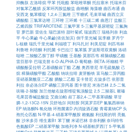
抑酶肽
左洛啡烷
甲苯
托吡酯
苯吡唑草酮
托拉塞米
托瑞米芬
对氯苯乙酰腈
反苯环丙胺盐酸盐
曲唑酮
海藻糖
曲匹布通
曲
安西龙
氨苯蝶啶
1,2,4-三氮唑
三苄糖甙
毛束草碱
曲西立滨
磷酸酯
三氯苯达唑
三环唑
三环烯
十三碳二烯
曲恩汀
盐酸三
乙烯四胺
TRIFAROTENE
三氟甲苯
5-三氟甲基尿嘧啶
三氟胸
苷
萝巴新
雷佐生
瑞巴派特
甜叶菊甙
瑞波西汀
瑞格列奈
利血
平
牛心果鹼
牛心果鹼(依佐加滨)
倒千里光碱
鼠李糖
罗丹宁
L-核糖
瑞氏千里光碱
利福喷丁
利马扎封
利美尼啶
利匹韦林
利鲁唑
利培酮
利托菌
卡巴拉汀
氯苯胍
罗波斯塔双黄酮
洛硝
哒唑
二羧酸乙胺丁醇
甲磺酰
壬基酚
莫那匹韦
樟脑磺酸乙酯
雷芬那辛
巴瑞克替
6-O-ALPHA-D-葡萄糖- BETA-环糊精
甲
磺酸酚妥拉明
乙基磺酸叔丁酯
乙酰
奥西替尼
羊毛硫氨酸
己
烷
樟脑磺酸甲酯
乙酸酯
纳呋拉啡
麦芽酚铁
富马酸二异丙酯
亚硝基聚酰亚二乙酸
膦酸二乙酯
妥卡替尼
左旋多巴
依那普
利拉
奈必洛尔EP
磷酸三异丙基
图卡替尼
米洛巴林
2,5-二氢
呋喃-2-羧酸
加兰他敏右旋那维啶氢溴酸盐
2,5 二羧基L 哌嗪
毛果芸香碱盐酸盐
艾曲泊帕
叔丁基2,4-二甲基苯磺酸
草甘
膦-1,2-13C2-15N
贝舒地尔
间羟胺
阿莫罗芬EP
氟氯西林钠
EP
纳洛酮N-氧化物
环孢菌素D
内消旋酒石酸
青霉素钠CP
头
孢托仑匹酯
N-甲基-4-硝基苯甲酰胺
赖氨酸
利伐斯的明
亮氨
酸
沙米多芬
维生素B1
苯丁醚
米诺巴林
非奈利酮
奈玛特韦
色氨酸EP
二硝基苯甲酸
加格列净
N-硝基帕罗西汀
5-甲氧基