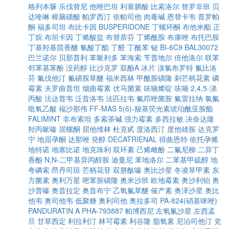
格列本脲
乐伐替尼
他唑巴坦
利塞膦酸
比索洛尔
替罗非班
贝
达喹啉
樟脑磺酸
帕罗西汀
依帕司他
肉毒碱
恩替卡韦
普罗帕
酮
福多司坦
布比卡因
BUSPERIDONE
丁螺环酮
布他米酯
正
丁烷
布坦卡因
丁烯酸盐
布替萘芬
丁烯酰胺
布康唑
布托巴胺
丁基羟基茴香醚
氰酸丁酯
丁醛
丁酰苯
铋
BI-6C9
BAL30072
巴兰诺尔
贝那普利
苯哌利多
苯海索
苄普地尔
倍他洛尔
联苯
邻苯基苯酚
没药醇
比沙克罗
双酚A
冰片
溴氯布罗特
氟比洛
芬
氟伐他汀
氟磺胺草醚
福米西林
甲酰胺磺隆
刺芒柄花素
磷
霉素
夫罗曲普坦
烟曲霉素
伏马菌素
呋喃烯啶
呋喃
2,4,5-涕
丙酸
法达普韦
泛昔洛韦
法匹拉韦
氟茚唑菌胺
氟雷拉纳
氯氟
吡氧乙酸
福沙那伟
FF-MAS
5(6)-羧基荧光素琥珀酰亚胺酯
FALIMINT
非布索坦
多索茶碱
强力霉素
多西拉敏
决奈达隆
羟丙哌嗪
屈螺酮
屈他维林
杜克甙
度洛西汀
度他雄胺
达克罗
宁
地屈孕酮
达那唑
癸醇
DECATRIENAL
得曲恩特
依托孕烯
地特诺
地塞比诺
地克珠利
双环素
己烯雌酚
二氟尼柳
二异丁
香酚
N,N-二甲基异丙醇胺
迪曼尼
苯地洛尔
二苯基甲硫醇
地
夸磷索
昂丹司琼
芒柄花苷
双肼酞嗪
奥比沙星
冬凌草甲素
东
方菌素
奥利万星
嘧苯胺磺隆
奥米沙班
欧地霉素
奥沙利铂
奥
沙普嗪
奥昔拉定
奥昔布宁
乙氧氟草醚
催产素
奥泽沙星
奥比
他韦
奥司他韦
低聚糖
奥利司他
奥拉多司
PA-824(硝基咪唑)
PANDURATIN A
PHA-793887
帕博西尼
左氧氟沙星
左西孟
旦
甘草西定
利拉利汀
林可霉素
利谷隆
脂氧素
尼泊司他汀
党