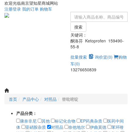
欢迎光临南京望知星商城网站
注册
登录
我的订单
购物车
搜索
关键词：
酮洛芬 Ketoprofen 159490-
55-8
批量搜索
询价篮(
0
)
购物
车(
0
)
13276650839
Toggle
navigati
首页
产品中心
对照品
替吡嘧啶
产品分类：
康奈非尼
其他
标记化合物
EP药典杂质
医药中间
体
亚硝胺杂质
对照品
奈他地尔
伊曲莫德
苯环喹