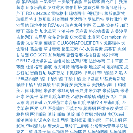
酯
氟胺磺隆
三氯奎宁
三庚酸甘油脂
曲普瑞林
曲克芦丁
托拉
菌素 B
泰乐菌素
罗红霉素
鲁伯斯塔
如氟沙星
鲁斯可皂苷元
芦丁
RO 6842262
雷特格韦
瑞德西韦
利托那韦
橡胶低聚物
瑞吡司特
利莫那班
利奥西呱
罗达司他
罗氟司特
罗拉吡坦
罗
沙司他
瑞地生替
RSV-604
瑞卢戈利
甘醇
乙二醛
愈创醇
加巴
喷丁
高良姜
加米霉素
卡泊芬净
天麻素
格尔德霉素
吉美沙星
吉格列汀
吉尼平
金雀异黄素
庆大霉素
土臭素
Germaben
赤
霉素
光甘草定
葡糖苷
GLUCONAPOLEIFERIN
戈那瑞林
戈
舍瑞林
葛兰素
草甘毒素
格里霉素
(+)-灰黄霉素
扁蓄苷
愈创
甘油醚
GO 6976
加利地韦
更昔洛韦
格拉替雷
格列卡韦
GPR17
根天紫罗兰
吉维司他
达芦那韦
达沙布韦
二甲草胺
二
苯醚
杜鲁格韦
染液
地夫可特
地诺孕素
地拉罗司
地加瑞克
恩
沙替尼
恩曲替尼
埃罗替尼
甲氨蝶呤
甲氧明
苯甲酸酯
2-氯-3-
甲氧基丙酸甲酯
甲酸甲酯
丁酸甲酯
亚甲基蓝
甲基麦角新碱
哌醋甲酯
甲酪氨酸
甲氧氯普胺
美托拉宗
美托哌丙嗪
甲硝唑
美西律
咪康唑
米多君
米非司酮
米屈肼
米力农
米替福新
米诺
环素
米氮平
苯肼
吡啶苯咪唑
乙醇胺磷酸酯
磷酰胺
2,3-二氮
杂萘
毒扁豆碱
八氢番茄红素合酶
吡啶甲酰胺
4-甲基吡啶
匹
度苯宗
匹罗卡品
匹美噻吨
匹莫奇特
频哪酮
匹维溴铵
蒎烯
匹
格列酮
匹泮哌隆
哌喹
哌嗪
哌啶
哌立度酯
增效醚
卵形椒碱
哌泊噻嗪
吡诺克辛
吡非尼酮
吡利霉素
吡咯庚汀
匹托非酮
匹
杉琼
塑料添加剂
聚对苯二甲酸丁二醇酯
盐酸聚六亚甲基双胍
聚乙二醇
头孢地嗪
头孢噻肟
头孢匹罗
头孢泊肟酯
头孢喹肟