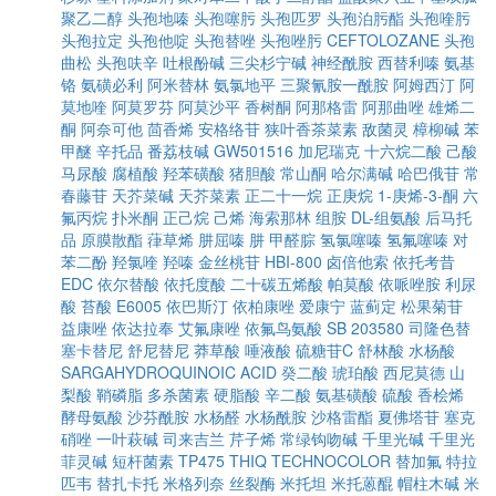
聚乙二醇
头孢地嗪
头孢噻肟
头孢匹罗
头孢泊肟酯
头孢喹肟
头孢拉定
头孢他啶
头孢替唑
头孢唑肟
CEFTOLOZANE
头孢
曲松
头孢呋辛
吐根酚碱
三尖杉宁碱
神经酰胺
西替利嗪
氨基
铬
氨磺必利
阿米替林
氨氯地平
三聚氰胺一酰胺
阿姆西汀
阿
莫地喹
阿莫罗芬
阿莫沙平
香树酮
阿那格雷
阿那曲唑
雄烯二
酮
阿奈可他
茴香烯
安格络苷
狭叶香茶菜素
敌菌灵
樟柳碱
苯
甲醚
辛托品
番荔枝碱
GW501516
加尼瑞克
十六烷二酸
己酸
马尿酸
腐植酸
羟苯磺酸
猪胆酸
常山酮
哈尔满碱
哈巴俄苷
常
春藤苷
天芥菜碱
天芥菜素
正二十一烷
正庚烷
1-庚烯-3-酮
六
氟丙烷
扑米酮
正己烷
己烯
海索那林
组胺
DL-组氨酸
后马托
品
原膜散酯
葎草烯
肼屈嗪
肼
甲醛腙
氢氯噻嗪
氢氟噻嗪
对
苯二酚
羟氯喹
羟嗪
金丝桃苷
HBI-800
卤倍他索
依托考昔
EDC
依尔替酸
依托度酸
二十碳五烯酸
帕莫酸
依哌唑胺
利尿
酸
苔酸
E6005
依巴斯汀
依柏康唑
爱康宁
蓝蓟定
松果菊苷
益康唑
依达拉奉
艾氟康唑
依氟鸟氨酸
SB 203580
司隆色替
塞卡替尼
舒尼替尼
莽草酸
唾液酸
硫糖苷C
舒林酸
水杨酸
SARGAHYDROQUINOIC ACID
癸二酸
琥珀酸
西尼莫德
山
梨酸
鞘磷脂
多杀菌素
硬脂酸
辛二酸
氨基磺酸
硫酸
香桧烯
酵母氨酸
沙芬酰胺
水杨醛
水杨酰胺
沙格雷酯
夏佛塔苷
塞克
硝唑
一叶萩碱
司来吉兰
芹子烯
常绿钩吻碱
千里光碱
千里光
菲灵碱
短杆菌素
TP475
THIQ
TECHNOCOLOR
替加氟
特拉
匹韦
替扎卡托
米格列奈
丝裂酶
米托坦
米托蒽醌
帽柱木碱
米