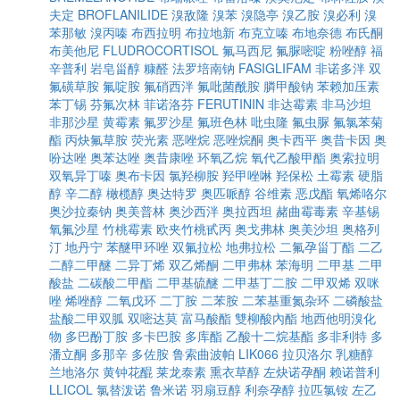
夫定
BROFLANILIDE
溴敌隆
溴苯
溴隐亭
溴乙胺
溴必利
溴
苯那敏
溴丙嗪
布西拉明
布拉地新
布克立嗪
布地奈德
布氏酮
布美他尼
FLUDROCORTISOL
氟马西尼
氟脲嘧啶
粉唑醇
福
辛普利
岩皂甾醇
糠醛
法罗培南钠
FASIGLIFAM
非诺多泮
双
氟磺草胺
氟啶胺
氟硝西泮
氟吡菌酰胺
膦甲酸钠
苯赖加压素
苯丁锡
芬氟次林
菲诺洛芬
FERUTININ
非达霉素
非马沙坦
非那沙星
黄霉素
氟罗沙星
氟班色林
吡虫隆
氟虫脲
氟氯苯菊
酯
丙炔氟草胺
荧光素
恶唑烷
恶唑烷酮
奥卡西平
奥昔卡因
奥
吩达唑
奥苯达唑
奥昔康唑
环氧乙烷
氧代乙酸甲酯
奥索拉明
双氧异丁嗪
奥布卡因
氯羟柳胺
羟甲唑啉
羟保松
土霉素
硬脂
醇
辛二醇
橄榄醇
奥达特罗
奥匹哌醇
谷维素
恶戊酯
氧烯咯尔
奥沙拉秦钠
奥美普林
奥沙西泮
奥拉西坦
赭曲霉毒素
辛基锡
氧氟沙星
竹桃霉素
欧夹竹桃甙丙
奥戈弗林
奥美沙坦
奥格列
汀
地丹宁
苯醚甲环唑
双氟拉松
地弗拉松
二氟孕甾丁酯
二乙
二醇二甲醚
二异丁烯
双乙烯酮
二甲弗林
苯海明
二甲基
二甲
酸盐
二碳酸二甲酯
二甲基硫醚
二甲基丁二胺
二甲双烯
双咪
唑
烯唑醇
二氧戊环
二丁胺
二苯胺
二苯基重氮杂环
二磷酸盐
盐酸二甲双胍
双嘧达莫
富马酸酯
雙柳酸內酯
地西他明溴化
物
多巴酚丁胺
多卡巴胺
多库酯
乙酸十二烷基酯
多非利特
多
潘立酮
多那辛
多佐胺
鲁索曲波帕
LIK066
拉贝洛尔
乳糖醇
兰地洛尔
黄钟花醌
莱龙泰素
熏衣草醇
左炔诺孕酮
赖诺普利
LLICOL
氯替泼诺
鲁米诺
羽扇豆醇
利奈孕醇
拉匹氯铵
左乙