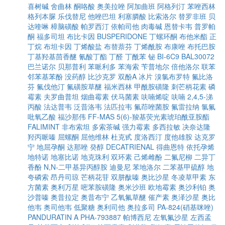
喜树碱
舍曲林
酮咯酸
奥美拉唑
阿加曲班
阿格列汀
苯唑西林
格列本脲
乐伐替尼
他唑巴坦
利塞膦酸
比索洛尔
替罗非班
贝
达喹啉
樟脑磺酸
帕罗西汀
依帕司他
肉毒碱
恩替卡韦
普罗帕
酮
福多司坦
布比卡因
BUSPERIDONE
丁螺环酮
布他米酯
正
丁烷
布坦卡因
丁烯酸盐
布替萘芬
丁烯酰胺
布康唑
布托巴胺
丁基羟基茴香醚
氰酸丁酯
丁醛
丁酰苯
铋
BI-6C9
BAL30072
巴兰诺尔
贝那普利
苯哌利多
苯海索
苄普地尔
倍他洛尔
联苯
邻苯基苯酚
没药醇
比沙克罗
双酚A
冰片
溴氯布罗特
氟比洛
芬
氟伐他汀
氟磺胺草醚
福米西林
甲酰胺磺隆
刺芒柄花素
磷
霉素
夫罗曲普坦
烟曲霉素
伏马菌素
呋喃烯啶
呋喃
2,4,5-涕
丙酸
法达普韦
泛昔洛韦
法匹拉韦
氟茚唑菌胺
氟雷拉纳
氯氟
吡氧乙酸
福沙那伟
FF-MAS
5(6)-羧基荧光素琥珀酰亚胺酯
FALIMINT
非布索坦
多索茶碱
强力霉素
多西拉敏
决奈达隆
羟丙哌嗪
屈螺酮
屈他维林
杜克甙
度洛西汀
度他雄胺
达克罗
宁
地屈孕酮
达那唑
癸醇
DECATRIENAL
得曲恩特
依托孕烯
地特诺
地塞比诺
地克珠利
双环素
己烯雌酚
二氟尼柳
二异丁
香酚
N,N-二甲基异丙醇胺
迪曼尼
苯地洛尔
二苯基甲硫醇
地
夸磷索
昂丹司琼
芒柄花苷
双肼酞嗪
奥比沙星
冬凌草甲素
东
方菌素
奥利万星
嘧苯胺磺隆
奥米沙班
欧地霉素
奥沙利铂
奥
沙普嗪
奥昔拉定
奥昔布宁
乙氧氟草醚
催产素
奥泽沙星
奥比
他韦
奥司他韦
低聚糖
奥利司他
奥拉多司
PA-824(硝基咪唑)
PANDURATIN A
PHA-793887
帕博西尼
左氧氟沙星
左西孟