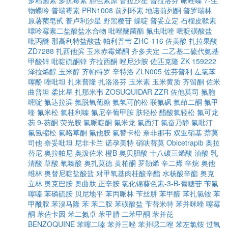
多粘菌素
多抗霉素
胆色素原
普拉沙星
普拉洛芬
哌唑嗪
7-生
物蝶呤
普瑞霉素
PRN1008
前列环素
地诺前列酮
普罗瑞林
原薯蓣皂甙
普卢利沙星
野黑樱苷
蝶啶
普妥立定
石榴皮鞣素
嘌呤霉素二盐酸盐水合物
吡唑醚菌酯
氟虫吡喹
嘧啶磺酸盐
吡丙醚
那高利特盐酸盐
帕利普韦
ZHC-116
佐美酸
扎拉果酸
ZD7288
扎西他滨
玉米赤霉烯酮
齐多夫定
二乙基二硫代氨基
甲酸锌
吡啶硫酮锌
齐拉西酮
唑尼沙胺
佐匹克隆
ZK 159222
泽拉烯醇
玉米醇
齐帕特罗
辛特洛
ZLN005
佐芬普利
左氯苯
噻酚
唑吡坦
扎来普隆
扎洛洛芬
玉米素
玉米黄质
齐留酮
佐米
曲普坦
柔比星
扎那米韦
ZOSUQUIDAR
ZZR
佐他莫司
氟胞
嘧啶
氟达拉滨
氟脱氧葡糖
氟氢可的松
联氟砜
氟茚二酮
氟甲
喹
氟米松
氟桂利嗪
氟尼辛葡甲胺
肤轻松
醋酸氟轻松
氟可龙
芴
9-芴酮
荧光胺
氟哌啶酮
氟米龙
氟西汀
氟奋乃静
氟吡汀
氟氢缩松
氟咯草酮
氟他胺
氟替卡松
奈非那韦
双亚硝基
萘莫
司他
奈妥吡坦
尼非卡兰
诺孕美特
硝呋替莫
Obicetrapib
奥拉
替尼
奥拉帕尼
奥泼佐米
橙B
奥贝胆酸
十八碳三烯酸
油酸
乳
清酸
草酸
氧嗪酸
奥扎莫德
黄柏酮
罗勒烯
辛二烯
辛烷
奥他
维林
奥替尼啶盐酸盐
对甲氧基肉桂酸辛酯
水杨酸辛酯
奥克
立林
奥克巴胺
奥曲肽
正辛胺
氯化锦葵色素-3-Β-葡糖苷
苄氟
噻嗪
苯磷硫胺
贝尼地平
苯丙哌林
苄丝肼
苯甲醛
苯扎氯铵
苯
甲酰胺
苯溴马隆
苯
苯二胺
苯磺酸盐
苄替米特
苯并咪唑
噻霉
酮
苯佐卡因
苯二氮卓
苯甲腈
二苯甲酮
苯并芘
BENZOQUINE
苯噻二嗪
苯并三唑
苯并噁二唑
苯左氯铵
过氧