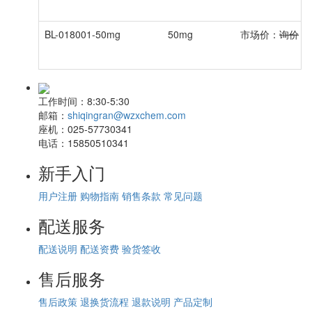
BL-018001-50mg
50mg
市场价：
询价
会
工作时间：
8:30-5:30
邮箱：
shiqingran@wzxchem.com
座机：
025-57730341
电话：
15850510341
新手入门
用户注册
购物指南
销售条款
常见问题
配送服务
配送说明
配送资费
验货签收
售后服务
售后政策
退换货流程
退款说明
产品定制