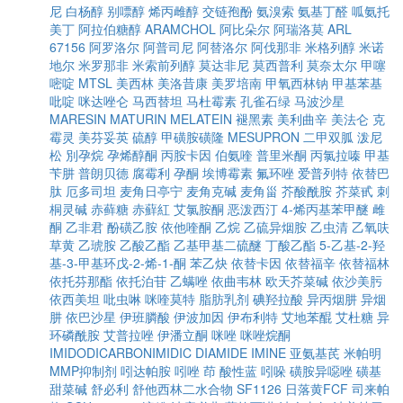
尼
白杨醇
别嘌醇
烯丙雌醇
交链孢酚
氨溴索
氨基丁醛
呱氨托
美丁
阿拉伯糖醇
ARAMCHOL
阿比朵尔
阿瑞洛莫
ARL
67156
阿罗洛尔
阿普司尼
阿替洛尔
阿伐那非
米格列醇
米诺
地尔
米罗那非
米索前列醇
莫达非尼
莫西普利
莫奈太尔
甲噻
嘧啶
MTSL
美西林
美洛昔康
美罗培南
甲氧西林钠
甲基苯基
吡啶
咪达唑仑
马西替坦
马杜霉素
孔雀石绿
马波沙星
MARESIN
MATURIN
MELATEIN
褪黑素
美利曲辛
美法仑
克
霉灵
美芬妥英
硫醇
甲磺胺磺隆
MESUPRON
二甲双胍
泼尼
松
別孕烷
孕烯醇酮
丙胺卡因
伯氨喹
普里米酮
丙氯拉嗪
甲基
苄肼
普朗贝德
腐霉利
孕酮
埃博霉素
氟环唑
爱普列特
依替巴
肽
厄多司坦
麦角日亭宁
麦角克碱
麦角甾
芥酸酰胺
芥菜甙
刺
桐灵碱
赤藓糖
赤蘚紅
艾氯胺酮
恶泼西汀
4-烯丙基苯甲醚
雌
酮
乙非君
酚磺乙胺
依他喹酮
乙烷
乙硫异烟胺
乙虫清
乙氧呋
草黄
乙琥胺
乙酸乙酯
乙基甲基二硫醚
丁酸乙酯
5-乙基-2-羟
基-3-甲基环戊-2-烯-1-酮
苯乙炔
依替卡因
依替福辛
依替福林
依托芬那酯
依托泊苷
乙螨唑
依曲韦林
欧天芥菜碱
依沙美肟
依西美坦
吡虫啉
咪喹莫特
脂肪乳剂
碘羟拉酸
异丙烟肼
异烟
肼
依巴沙星
伊班膦酸
伊波加因
伊布利特
艾地苯醌
艾杜糖
异
环磷酰胺
艾普拉唑
伊潘立酮
咪唑
咪唑烷酮
IMIDODICARBONIMIDIC DIAMIDE
IMINE
亚氨基芪
米帕明
MMP抑制剂
吲达帕胺
吲唑
茚
酸性蓝
吲哚
磺胺异噁唑
磺基
甜菜碱
舒必利
舒他西林二水合物
SF1126
日落黄FCF
司来帕