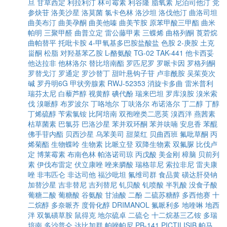
旦
甘草西定
利拉利汀
林可霉素
利谷隆
脂氧素
尼泊司他汀
党
参炔苷
洛美沙星
洛莫菌
氯卡色林
洛沙坦
洛伐他汀
曲洛司坦
曲美布汀
曲美孕酮
曲美他嗪
曲美苄胺
原苯甲酸三甲酯
曲米
帕明
三聚甲醛
曲普立定
雷公藤甲素
三蝶烯
曲格列酮
莨菪烷
曲帕替平
托吡卡胺
4-甲氧基多巴胺盐酸盐
色胺
2-庚胺
土克
甾酮
松脂
对羟基苯乙胺
L-酪氨酸
TG-02
TAK-441
他卡西妥
他达拉非
他林洛尔
替比培南酯
罗匹尼罗
罗哌卡因
罗格列酮
罗替戈汀
罗通定
罗沙替丁
甜叶悬钩子苷
卢非酰胺
吴茱萸次
碱
罗丹明6G
甲状旁腺素
RWJ-52353
消旋卡多曲
雷米普利
瑞芬太尼
白藜芦醇
视黄醇
碘代酚
瑞来巴坦
罗库溴胺
溴米索
伐
溴哌醇
布罗波尔
丁咯地尔
丁呋洛尔
布诺洛尔
丁二醇
丁醇
丁烯硫醇
苄索氯铵
比阿培南
双孢唑类二恶英
溴西泮
燕茜素
枯草菌素
巴氯芬
巴洛沙星
苯并双环酮
苯并呋喃
安息香
苯醌
佛手苷内酯
贝西沙星
乌苯美司
甜菜红
贝曲西班
氟吡草酮
丙
烯菊酯
生物蝶呤
生物素
比哌立登
双降生物素
双氟脲
比伐卢
定
博莱霉素
布南色林
帕洛诺司琼
丙戊酸
美金刚
樟脑
贝前列
素
伊伐布雷定
伏立康唑
唑来膦酸
瑞格菲尼
索拉非尼
雷夫康
唑
非韦匹仑
非达司他
福沙吡坦
氟维司群
食品黄
磺达肝癸钠
加替沙星
吉非替尼
吉列替尼
钆贝酸
钆喷酸
半乳酸
没食子酸
葡糖二酸
葡糖酸
谷氨酸
甘油酸
二酚
二硫苏糖醇
多西他赛
十
二烷醇
多奈哌齐
度骨化醇
DRIMANOL
氟哌利多
地喹啉
地西
泮
双氯磺草胺
鼠得克
地尔硫卓
二硫仑
十二烷基三乙铵
多瑞
培南
多沙普仑
达比加群
帕唑帕尼
PB-141
PICTILISIB
帕马