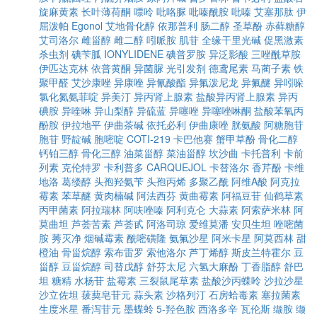
旋麻黄素
长叶薄荷酮
嘌呤
吡咯脲
吡嗪酰胺
吡嗪
艾塞那肽
伊
屈泼帕
Egonol
艾地骨化醇
依那普利
肠二醇
圣草酚
赤藓糖醇
艾司洛尔
雌甾醇
雌二醇
吲哌胺
肌苷
全缘干里光碱
促黑激素
杀虫剂
碘苄胍
IONYLIDENE
碘普罗胺
异泛影酸
三唑酰草胺
伊匹达克林
依普黄酮
异菌脲
光引发剂
德鸢尾素
马蔺子素
铁
聚甲醛
艾沙康唑
异康唑
异氰酸酯
异氟泼尼龙
异氟醚
异吲哚
氯化氮氨菲啶
异美汀
异丙肾上腺素
盐酸异丙肾上腺素
异丙
碘胺
异喹啉
异山梨醇
异硫蓝
异噻唑
异噻唑啉酮
盐酸苯氧丙
酚胺
伊拉地平
伊曲茶碱
依托必利
伊曲康唑
胱氨酸
阿糖胞苷
胞苷
野靛碱
胞嘧啶
COTI-219
卡巴他赛
蟹甲草酚
骨化二醇
钙铂三醇
骨化三醇
油菜甾醇
菜油甾醇
坎沙曲
卡托普利
卡前
列素
克伦特罗
卡利普多
CARQUEJOL
卡替洛尔
香芹酚
卡维
地洛
葛缕醇
头孢羟氨苄
头孢丙烯
多聚乙酰
阿维A酸
阿克拉
霉素
苯草醚
黄肉楠碱
阿法西芬
黄曲霉素
阿福豆苷
仙鹤草素
丙甲菌素
阿拉瑞林
阿呋唑嗪
阿利克仑
大蒜素
阿索萨米林
阿
莫曲坦
芦荟苦素
芦荟甙
阿洛司琼
爱维莫潘
安贝生坦
唑嘧菌
胺
莠灭净
烟碱霉素
酰嘧磺隆
氨氟沙星
阿米卡星
阿莫西林
甜
橙油
骨甾烷醇
索布雷罗
索他洛尔
芦丁烯醇
斯皮兰特霍尔
豆
甾醇
豆甾烷醇
司替戊醇
舒芬太尼
六氢大麻酚
丁香脂醇
舒巴
坦
糖精
水杨苷
盐霉素
三裂鼠尾草素
盐酸沙丙蝶呤
沙拉沙星
沙立佐坦
菝葜皂苷元
蒜头素
沙格列汀
石房蛤毒素
塞拉菌素
生度米星
番泻苷元
墨蝶蛉
5-羟色胺
西洛多辛
瓦伦斯
缬胺
缬