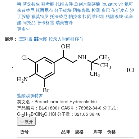
韦
替戈拉生
羟考酮
扎维吉泮
愈创木薁磺酸
Ibuzatrelvir
氘可
来昔替尼
托西尼布
分子砌块
阿帕鲁胺
检测
多巴
依折麦布
沙
丁胺醇
福莫特罗
托法替尼
帕拉米韦
阿维巴坦
格隆溴铵
硫辛
酸
阿托品
替卡格雷
瑞美吉泮
更多
展示：
列表
大图
按录入时间排序
盐酸溴氯特罗
英文名：
Bromchlorbuterol Hydrochloride
产品编号：BL-018001
CAS号：78982-84-0
分子式：
C
H
BrClN
O.HCl
分子量：321.65 36.46
12
18
2
展开
货号
品牌
规格
库存
价格