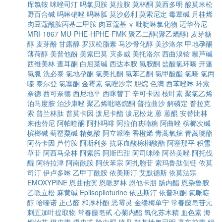
库氯铵
咪唑司汀
吗氯贝胺
莫拉胺
莫林酮
莫西多明
酸莫米松
野百合碱
吗啉硝唑
吗啉胍
莫沙必利
莫索尼定
毒蕈碱
月桂烯
肉豆蔻酰胺丙基二甲胺
肉豆蔻基-γ-吡啶啉氯化物
迈华替尼
MRI-1867
MU-PHE-HPHE-FMK
聚乙二醇(聚乙烯醇)
麦芽糖
醇
麦芽酚
甘露醇
罗汉松脂素
马沙骨化醇
美沙洛尔
甲地孕酮
薄荷醇
美普他酚
美索巴莫
灭多威
美托洛尔
西曲溴铵
藜芦碱
西维美林
查耳酮
白屈菜碱
西达本胺
氯胺酮
盐酸氯环嗪
开蓬
氯胍
洗必泰
氯地孕酮
氯美扎酮
氯苯乙酮
氯甲酸酯
氯喹
氯丙
嗪
泰尔登
氯塞酮
金霉素
氯唑沙宗
胆烷
色满
西苯唑啉
环索
奈德
西可奈德
西尼地平
西咪替丁
辛可卡因
桉叶素
聚氯乙烯
泊马度胺
泊沙康唑
聚乙烯吡咯烷酮
普拉曲沙
解磷定
普拉克
索
普兰林肽
普莫卡因
泼尼卡酯
泼尼松龙
蒽
蒽醌
安替比林
来他替尼
阿帕喹酮
阿扑吗啡
阿拉伯呋喃糖
阿曲唑
槟榔次碱
槟榔碱
蓟罂粟碱
精氨酸
阿立哌唑
香橙烯
青蒿氧烷
青蒿琥酯
阿替卡因
芦竹胺
阿斯利多
抗坏血酸棕榈酸酯
阿塞那平
积雪
草苷
阿西马朵林
阿索肟
阿斯巴甜
阿司咪唑
阿替美唑
阿托伐
醌
阿特拉津
阿南酰胺
阿伏苯宗
阿扎胞苷
索玛鲁肽侧链
依莫
司汀
伊卢多啉
乙甲丁酰胺
依美斯汀
艾默德斯
依莫法宗
EMOXYPINE
恩曲他滨
恩哌罗林
恩他卡朋
肠内酯
恩杂鲁胺
乙哌立松
麻黄碱
Epiisopiloturine
依匹斯汀
依普利酮
氟哌啶
醇
哈喹诺
正己醛
和厚朴酚
恶霉灵
金缕梅单宁
常春藤皂苷元
刺五加叶提取物
常春藤皂甙
心菊内酯
氧化苏木精
血色素
海