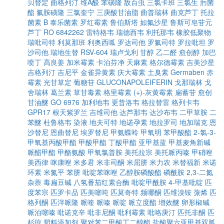
贝替定
曲格列汀
维A酸
苯磺隆
敌百虫
三氯卡班
三氯生
肟菌
酯
氟胺磺隆
三氯奎宁
三庚酸甘油脂
曲普瑞林
曲克芦丁
托拉
菌素 B
泰乐菌素
罗红霉素
鲁伯斯塔
如氟沙星
鲁斯可皂苷元
芦丁
RO 6842262
雷特格韦
瑞德西韦
利托那韦
橡胶低聚物
瑞吡司特
利莫那班
利奥西呱
罗达司他
罗氟司特
罗拉吡坦
罗
沙司他
瑞地生替
RSV-604
瑞卢戈利
甘醇
乙二醛
愈创醇
加巴
喷丁
高良姜
加米霉素
卡泊芬净
天麻素
格尔德霉素
吉美沙星
吉格列汀
吉尼平
金雀异黄素
庆大霉素
土臭素
Germaben
赤
霉素
光甘草定
葡糖苷
GLUCONAPOLEIFERIN
戈那瑞林
戈
舍瑞林
葛兰素
草甘毒素
格里霉素
(+)-灰黄霉素
扁蓄苷
愈创
甘油醚
GO 6976
加利地韦
更昔洛韦
格拉替雷
格列卡韦
GPR17
根天紫罗兰
吉维司他
达芦那韦
达沙布韦
二甲草胺
二
苯醚
杜鲁格韦
染液
地夫可特
地诺孕素
地拉罗司
地加瑞克
恩
沙替尼
恩曲替尼
埃罗替尼
甲氨蝶呤
甲氧明
苯甲酸酯
2-氯-3-
甲氧基丙酸甲酯
甲酸甲酯
丁酸甲酯
亚甲基蓝
甲基麦角新碱
哌醋甲酯
甲酪氨酸
甲氧氯普胺
美托拉宗
美托哌丙嗪
甲硝唑
美西律
咪康唑
米多君
米非司酮
米屈肼
米力农
米替福新
米诺
环素
米氮平
苯肼
吡啶苯咪唑
乙醇胺磷酸酯
磷酰胺
2,3-二氮
杂萘
毒扁豆碱
八氢番茄红素合酶
吡啶甲酰胺
4-甲基吡啶
匹
度苯宗
匹罗卡品
匹美噻吨
匹莫奇特
频哪酮
匹维溴铵
蒎烯
匹
格列酮
匹泮哌隆
哌喹
哌嗪
哌啶
哌立度酯
增效醚
卵形椒碱
哌泊噻嗪
吡诺克辛
吡非尼酮
吡利霉素
吡咯庚汀
匹托非酮
匹
杉琼
塑料添加剂
聚对苯二甲酸丁二醇酯
盐酸聚六亚甲基双胍