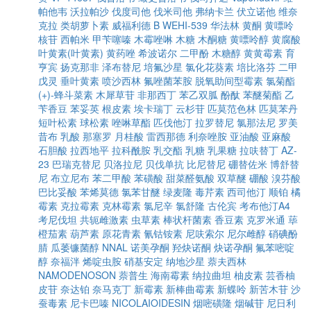
帕他韦
沃拉帕沙
伐度司他
伐米司他
弗纳卡兰
伏立诺他
维奈
克拉
类胡萝卜素
威福利德 B
WEHI-539
华法林
黄酮
黄嘌呤
核苷
西帕米
甲苄噻嗪
木霉唑啉
木糖
木酮糖
黄嘌呤醇
黄腐酸
叶黄素(叶黄素)
黄药唑
希波诺尔
二甲酚
木糖醇
黄黄霉素
育
亨宾
扬克那非
泽布替尼
培氟沙星
氯化花葵素
培比洛芬
二甲
戊灵
垂叶黄素
喷沙西林
氟唑菌苯胺
脱氧助间型霉素
氯菊酯
(+)-蜂斗菜素
木犀草苷
非那西丁
苯乙双胍
酚酞
苯醚菊酯
乙
苄香豆
苯妥英
根皮素
埃卡瑞丁
云杉苷
匹莫范色林
匹莫苯丹
短叶松素
球松素
唑啉草酯
匹伐他汀
拉罗替尼
氯那法尼
罗美
昔布
乳酸
那塞罗
月桂酸
雷西那德
利奈唑胺
亚油酸
亚麻酸
石胆酸
拉西地平
拉科酰胺
乳交酯
乳糖
乳果糖
拉呋替丁
AZ-
23
巴瑞克替尼
贝洛拉尼
贝伐单抗
比尼替尼
硼替佐米
博舒替
尼
布立尼布
苯二甲酸
苯磺酸
甜菜醛氨酸
双草醚
硼酸
溴芬酸
巴比妥酸
苯烯莫德
氯苯甘醚
绿麦隆
毒芹素
西司他汀
顺铂
橘
霉素
克拉霉素
克林霉素
氯尼辛
氯舒隆
古伦宾
考布他汀A4
考尼伐坦
共轭雌激素
虫草素
棒状杆菌素
香豆素
克罗米通
荜
橙茄素
葫芦素
原花青素
氰钴铵素
尼呋索尔
尼尔雌醇
硝碘酚
腈
瓜萎镰菌醇
NNAL
诺美孕酮
羟炔诺酮
炔诺孕酮
氟苯嘧啶
醇
奈福泮
烯啶虫胺
硝基安定
纳地沙星
萘夫西林
NAMODENOSON
萘普生
海南霉素
纳拉曲坦
柚皮素
芸香柚
皮苷
奈达铂
奈马克丁
新霉素
新棒曲霉素
新蝶呤
新苦木苷
沙
蚕毒素
尼卡巴嗪
NICOLAIOIDESIN
烟嘧磺隆
烟碱苷
尼日利