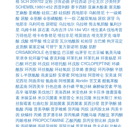
格
SCH 209702
淀粉
沙库必曲
萨拉西诺
沙仑太尔
沙美特罗
SCHEMBL19801452
西普利醇
赛卡西醇
亚麻木酚素
塞克酚
芝麻酚
姜烯酚
硅烷二醇
硅烷醇
西地那非
乌帕替尼
十一碳烯
酸
尿酸
伞形酮
伞形磷酸酯
十一烷
乙酸双氧铀
尿烷
尿苷
乌
地那非
乌利司他
尿嘧啶
乌拉地尔
乌拉唑
熊去氧胆酸
氟利沙
星
乌姆卡林
尿石素
乌布吉泮
UV-184
VG1
维生素A
伐地考昔
万得他尼
维卡布鲁替尼
维拉非尼
维莫德吉
维克里罗克
缬草
酸
戊酸
维甲酸
维立诺雷
瓦尔地酰胺
松柏苷
古巴烯
狗牙花定
皮质酮
紫堇定碱
可替宁
复方新诺明
肌酸
肌酐
CRISABOROLE
色甘酸盐
巴豆醛
仙茅苷
红古豆碱
氰美马嗪
草津净
轮环藤宁碱
赛克利嗪
环苯扎林
环苯扎林
环黄杨星
环
己酮
环巴胺
环戊烷
环喷托酯
环戊胺
CYCLOPEPTINE
环磷
酰胺
环丙胺
环丝氨酸
环硅氧烷
莎草烯
赛庚啶
环丙孕酮
半胱
胺
L-半胱氨酸
燕麦甾醇
安赛蜜
阿地溴铵
阿普唑仑
安美速
阿
尼西坦
阿曲库铵
氨曲南
阿维菌素
Abridin
苦艾素
醋氨苯酸
醋孟南
阿西美辛
扑热息痛
杀扑磷
甲氧沙林
麻醉椒苦素
甲地
高辛
嗪草酮
美伐他汀
美洛西林
米安色林
米卡芬净
微囊藻毒
素
米哚妥林
米尔贝菌素
米那普仑
米拉贝隆
米拉米斯汀
米铂
丝裂霉素
红曲红胺
莫能菌素
莫西菌素
莫西沙星
普罗孕酮
脯
氨酸
丙嗪
普美孕酮
普罗雌烯
异丙嗪
丙烷
溴丙胺太林
丙美卡
因
炔螨特
丙烯
普罗潘非林
异丙氧磷
丙酰马嗪
丙酸盐
苯丙酮
丙哌维林
PROPOCTAMINE
乙酸丙酯
异丙安替比林
戊炔草
胺
丙硫菌唑
丙硫异烟胺
原阿片碱
普罗替林
普卡必利
盐酸右