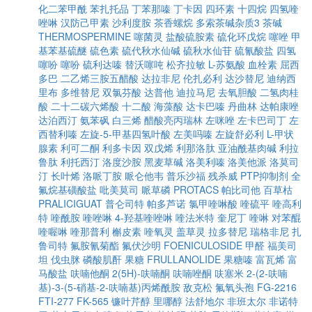
化二苯甲酰
苯扎托品
丁苯那嗪
丁卡因
四环素
十四烷
四氢喹
唑啉
汉防己甲素
沙利度胺
茶香螺烷
多索茶碱杂质3
茶碱
THERMOSPERMINE
噻菌灵
盐酸硫胺素
硫化环戊烷
噻唑
甲
基苯基硫醚
硫色素
硫代秋水仙碱
硫秋水仙苷
硫氰酸盐
四氢
噻吩
噻吩
硫利达嗪
替沃噻吨
松齐拉敏
L-苏氨酸
血栓素
屈西
多巴
二乙烯三胺五醋酸
达拉非尼
伦扎必利
达沙替尼
迪纳西
里布
多维替尼
双氯芬酸
达普他
迪拉马尼
去氧胆酸
二氢肉桂
酸
二十二碳六烯酸
十二酸
海藻酸
达卡巴嗪
丹曲林
达帕康唑
达泊西汀
氨苯砜
白三烯
醋酸亮丙瑞林
左咪唑
左卡巴司丁
左
西替利嗪
左旋-5-甲基四氢叶酸
左美吗嗪
左旋舒必利
L-甲状
腺素
利可二酮
利多卡因
双戊烯
利那洛肽
亚油酰基肉碱
利拉
鲁肽
利托西汀
洛度沙胺
黑麦草碱
洛美利嗪
洛美他派
洛莫司
汀
长叶烯
洛哌丁胺
哌仑他韦
普乐沙福
残杀威
PTP抑制剂
全
氟烷基磺酸盐
吡美莫司
哌草磷
PROTACS
帕比司他
百草枯
PRALICIGUAT
普仑司特
帕多芦诺
氯甲喹啉酸
喹硫平
喹高利
特
喹酰胺
喹唑啉
4-羟基喹唑啉
喹法米特
奎尼丁
喹啉
对苯醌
喹喔啉
喹那普利
槲皮素
喹氧灵
盖草灵
拉多替尼
瑞格非尼
扎
鲁司特
氟胺氰菊酯
氟伏沙明
FOENICULOSIDE
甲醛
福美司
坦
伐虫脒
磷酸肌酐
果糖
FRULLANOLIDE
果糖嗪
富瓦烯
富
马酸盐
呋喃他酮
2(5H)-呋喃酮
呋喃唑酮
呋塞米
2-(2-呋喃
基)-3-(5-硝基-2-呋喃基)丙烯酰胺
敌克松
氟氧头孢
FG-2216
FTI-277
FK-565
镰叶芹醇
里哪醇
法舒地尔
非班太尔
非诺特