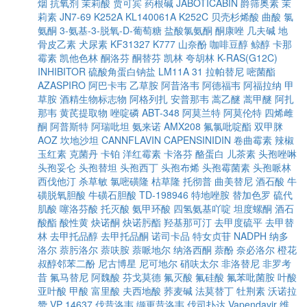
烟
抗氧剂
茉莉酸
贾可宾
药根碱
JABOTICABIN
爵筛奥素
茉
莉素
JN7-69
K252A
KL140061A
K252C
贝壳杉烯酸
曲酸
氯
氨酮
3-氨基-3-脱氧-D-葡萄糖
盐酸氯氨酮
酮康唑
几夫碱
地
骨皮乙素
犬尿素
KF31327
K777
山奈酚
咖啡豆醇
鲸醇
卡那
霉素
凯他色林
酮洛芬
酮替芬
凯林
夸胡林
K-RAS(G12C)
INHIBITOR
硫酸角蛋白钠盐
LM11A 31
拉帕替尼
嘧菌酯
AZASPIRO
阿巴卡韦
乙草胺
阿昔洛韦
阿德福韦
阿福拉纳
甲
草胺
酒精生物标志物
阿格列扎
安普那韦
蒿乙醚
蒿甲醚
阿扎
那韦
黄芪提取物
唑啶磷
ABT-348
阿莫兰特
阿莫伦特
四烯雌
酮
阿普斯特
阿瑞吡坦
氨来诺
AMX208
氟氯吡啶酯
双甲脒
AOZ
坎地沙坦
CANNFLAVIN
CAPENSINIDIN
卷曲霉素
辣椒
玉红素
克菌丹
卡铂
洋红霉素
卡洛芬
酪蛋白
儿茶素
头孢唑啉
头孢妥仑
头孢替坦
头孢西丁
头孢布烯
头孢霉菌素
头孢哌林
西伐他汀
杀草敏
氯嘧磺隆
枯草隆
托彻普
曲美替尼
酒石酸
牛
磺脱氧胆酸
牛磺石胆酸
TD-198946
特地唑胺
替加色罗
硫代
肌酸
噻洛芬酸
托灭酸
氨甲环酸
四氢氨基吖啶
坦度螺酮
酒石
酸酯
酸性黄
炔诺酮
炔诺肟酯
羟基那可汀
去甲度硫平
去甲替
林
去甲托品醇
去甲托品酮
诺司卡品
特女贞苷
NADPH
纳多
洛尔
萘肟洛尔
萘呋胺
萘哌地尔
纳洛西酮
萘酚
奈必洛尔
橙花
叔醇邻苯二酚
尼古博星
尼可地尔
硝呋太尔
非洛替尼
非罗考
昔
氟马替尼
阿魏酸
芬戈莫德
氟灭酸
氟硅酸
氟苯吡菌胺
叶酸
亚叶酸
甲酸
富里酸
夫西地酸
荞麦碱
法莫替丁
牡荆素
沃诺拉
赞
VP 14637
伐昔洛韦
缬更昔洛韦
伐司扑达
Vapendavir
维