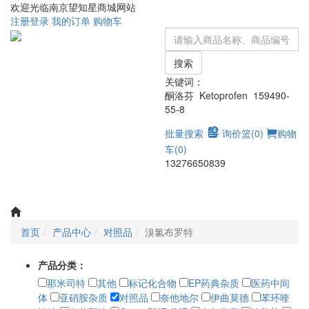
欢迎光临南京望知星商城网站
注册
登录
我的订单
购物车
搜索
关键词：
酮洛芬 Ketoprofen 159490-
55-8
批量搜索
询价篮(
0
)
购物
车(
0
)
13276650839
Toggle
navigati
首页
产品中心
对照品
溴氯布罗特
产品分类：
那米司特
其他
标记化合物
EP药典杂质
医药中间
体
亚硝胺杂质
对照品
奈他地尔
伊曲莫德
苯环喹