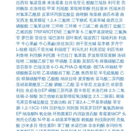
拉西坦
氯诺昔康
来洛霉素
拉肖皂苷元
醋酸兰瑞肽
利可君
亮
抑酶肽
左洛啡烷
甲苯
托吡酯
苯吡唑草酮
托拉塞米
托瑞米芬
对氯苯乙酰腈
反苯环丙胺盐酸盐
曲唑酮
海藻糖
曲匹布通
曲
安西龙
氨苯蝶啶
1,2,4-三氮唑
三苄糖甙
毛束草碱
曲西立滨
磷酸酯
三氯苯达唑
三环唑
三环烯
十三碳二烯
曲恩汀
盐酸三
乙烯四胺
TRIFAROTENE
三氟甲苯
5-三氟甲基尿嘧啶
三氟胸
苷
萝巴新
雷佐生
瑞巴派特
甜叶菊甙
瑞波西汀
瑞格列奈
利血
平
牛心果鹼
牛心果鹼(依佐加滨)
倒千里光碱
鼠李糖
罗丹宁
L-核糖
瑞氏千里光碱
利福喷丁
利马扎封
利美尼啶
利匹韦林
利鲁唑
利培酮
利托菌
卡巴拉汀
氯苯胍
罗波斯塔双黄酮
洛硝
哒唑
二羧酸乙胺丁醇
甲磺酰
壬基酚
莫那匹韦
樟脑磺酸乙酯
雷芬那辛
巴瑞克替
6-O-ALPHA-D-葡萄糖- BETA-环糊精
甲
磺酸酚妥拉明
乙基磺酸叔丁酯
乙酰
奥西替尼
羊毛硫氨酸
己
烷
樟脑磺酸甲酯
乙酸酯
纳呋拉啡
麦芽酚铁
富马酸二异丙酯
亚硝基聚酰亚二乙酸
膦酸二乙酯
妥卡替尼
左旋多巴
依那普
利拉
奈必洛尔EP
磷酸三异丙基
图卡替尼
米洛巴林
2,5-二氢
呋喃-2-羧酸
加兰他敏右旋那维啶氢溴酸盐
2,5 二羧基L 哌嗪
毛果芸香碱盐酸盐
艾曲泊帕
叔丁基2,4-二甲基苯磺酸
草甘
膦-1,2-13C2-15N
贝舒地尔
间羟胺
阿莫罗芬EP
氟氯西林钠
EP
纳洛酮N-氧化物
环孢菌素D
内消旋酒石酸
青霉素钠CP
头
孢托仑匹酯
N-甲基-4-硝基苯甲酰胺
赖氨酸
利伐斯的明
亮氨
酸
沙米多芬
维生素B1
苯丁醚
米诺巴林
非奈利酮
奈玛特韦