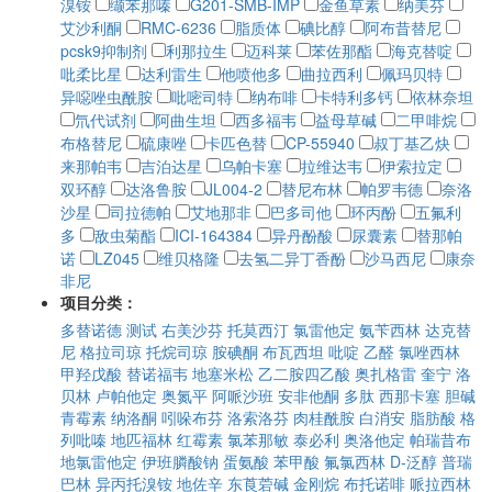
溴铵
缬苯那嗪
G201-SMB-IMP
金鱼草素
纳美芬
艾沙利酮
RMC-6236
脂质体
碘比醇
阿布昔替尼
pcsk9抑制剂
利那拉生
迈科莱
苯佐那酯
海克替啶
吡柔比星
达利雷生
他喷他多
曲拉西利
佩玛贝特
异噁唑虫酰胺
吡嘧司特
纳布啡
卡特利多钙
依林奈坦
氘代试剂
阿曲生坦
西多福韦
益母草碱
二甲啡烷
布格替尼
硫康唑
卡匹色替
CP-55940
叔丁基乙炔
来那帕韦
吉泊达星
乌帕卡塞
拉维达韦
伊索拉定
双环醇
达洛鲁胺
JL004-2
替尼布林
帕罗韦德
奈洛
沙星
司拉德帕
艾地那非
巴多司他
环丙酚
五氟利
多
敌虫菊酯
ICI-164384
异丹酚酸
尿囊素
替那帕
诺
LZ045
维贝格隆
去氢二异丁香酚
沙马西尼
康奈
非尼
项目分类：
多替诺德
测试
右美沙芬
托莫西汀
氯雷他定
氨苄西林
达克替
尼
格拉司琼
托烷司琼
胺碘酮
布瓦西坦
吡啶
乙醛
氯唑西林
甲羟戊酸
替诺福韦
地塞米松
乙二胺四乙酸
奥扎格雷
奎宁
洛
贝林
卢帕他定
奥氮平
阿哌沙班
安非他酮
多肽
西那卡塞
胆碱
青霉素
纳洛酮
吲哚布芬
洛索洛芬
肉桂酰胺
白消安
脂肪酸
格
列吡嗪
地匹福林
红霉素
氯苯那敏
泰必利
奥洛他定
帕瑞昔布
地氯雷他定
伊班膦酸钠
蛋氨酸
苯甲酸
氟氯西林
D-泛醇
普瑞
巴林
异丙托溴铵
地佐辛
东莨菪碱
金刚烷
布托诺啡
哌拉西林