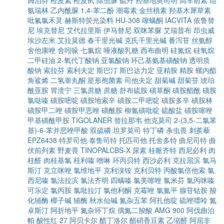
姆泊芬
橙皮素
橙皮甙
除虫脲
硫丹
羟基地奥司明
高车前素
组
氨瑞林
乙内酰脲
1,4-苯二酚
潮霉素
金丝桃素
羟基木犀草素
吡氟氯禾灵
赫斯特荧光染料
HU-308
噻螨酮
IACVITA
依鲁替
尼
埃克替尼
艾代拉里斯
伊马替尼
双咪苯脲
艾瑞昔布
茚虫威
埃沙左米
艾拉莫德
春千里光碱
克氏千里光碱
番泻苷
丝氨醇
舍他康唑
舍吲哚
七氟烷
唾液酸乳糖
西布曲明
硅氮烷
硅氧烷
二甲硅油
2-氧代丁酸钠
亚氯酸钠
环己基氨基磺酸钠
透明质
酸钠
索拉芬
索利夫定
斯巴汀
斯巴达力定
亚精胺
精胺
螺内酯
角鲨烯
二氢睾丸酮
星形孢菌素
司他夫定
甜菊碱
甜菊苷
琥珀
酰亚胺
胃溃宁
三氯蔗糖
蔗糖
舒布硫胺
磺草酮
磺胺醋酰
磺胺
氯哒嗪
磺胺嘧啶
磺胺地索辛
磺胺二甲嘧啶
磺胺多辛
磺胺林
磺胺甲二唑
磺胺甲恶唑
磺酰胺
柳氮磺吡啶
硫酸盐
磺胺噻唑
甲基磺酰甲胺
TIGOLANER
替拉那韦
他克莫司
2-(3,5-二氯苯
基)-6-苯并恶唑甲酸
双硫磷
坦罗莫司
特丁磷
杀虫畏
刺蒺藜
EPZ6438
特罗司他
泰鲁司特
托匹司他
托舍多特
曲尼司特
曲
伏前列素
野麦畏
TINOPALCBS-X
尿素
桂哌齐特
西尼必利
肉
桂醛
肉桂基氯
桂利嗪
噌啉
环丙贝特
西沙必利
克拉屈滨
氯马
斯汀
克立咪唑
氯维地平
克利溴铵
克利贝特
丙酸氯倍他索
氯
西尼嗪
氯法拉滨
氯法齐明
四螨嗪
氯美噻唑
氯米芬
氯丙咪嗪
可乐定
氯丙胺
氯吡拉汀
氯他利酮
克霉唑
氯氮平
腺苷钴胺
羧
化辅酶
椰子碱
辅酶
秋水仙碱
氮杂五苯
阿扎他啶
硫唑嘌呤
氮
卓斯汀
阿折地平
氮杂环丁烷
偶氮二羧酸
AMG 900
阿伐曲泊
帕
酸性红 27
阿贝卡尔
醋丁洛尔
醋硝香豆素
乙缩醛
阿屈非