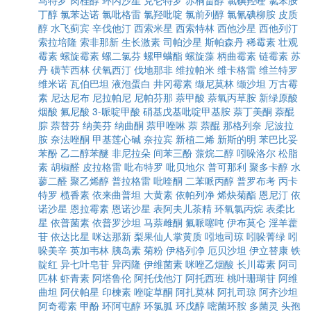
马特罗
肉桂醇
环丙沙星
克仑特罗
赤桐甾醇
氯碘羟喹
氯苯胺
丁醇
氯苯达诺
氯吡格雷
氯羟吡啶
氯前列醇
氯氰碘柳胺
皮质
醇
水飞蓟宾
辛伐他汀
西索米星
西索特林
西他沙星
西他列汀
索拉培隆
索非那新
生长激素
司帕沙星
斯帕森丹
稀霉素
壮观
霉素
螺旋霉素
螺二氯芬
螺甲螨酯
螺旋藻
柄曲霉素
链霉素
苏
丹
磺苄西林
伏氧西汀
伐地那非
维拉帕米
维卡格雷
维兰特罗
维米诺
瓦伯巴坦
液泡蛋白
井冈霉素
缬尼莫林
缬沙坦
万古霉
素
尼达尼布
尼拉帕尼
尼帕芬那
萘甲酸
萘氧丙草胺
新绿原酸
烟酸
氟尼酸
3-哌啶甲酸
硝基戊基吡啶甲基胺
萘丁美酮
萘醌
腙
萘替芬
纳美芬
纳曲酮
萘甲唑啉
萘
萘醌
那格列奈
尼波拉
胺
奈法唑酮
甲基莲心碱
奈拉宾
新植二烯
新斯的明
苯巴比妥
苯酚
乙二醇苯醚
非尼拉朵
间苯三酚
蒎烷二醇
吲哚洛尔
松脂
素
胡椒醛
皮拉格雷
吡布特罗
吡贝地尔
普可那利
聚多卡醇
水
蓼二醛
聚乙烯醇
普拉格雷
吡喹酮
二苯哌丙醇
普罗布考
丙卡
特罗
榄香素
依来曲普坦
大黄素
依帕列净
烯炔菊酯
恩尼汀
依
诺沙星
恩拉霉素
恩诺沙星
表阿夫儿茶精
环氧氯丙烷
表柔比
星
依普菌素
依普罗沙坦
马萘雌酮
氟哌噻吨
伊布莫仑
淫羊藿
苷
依达比星
咪达那新
梨果仙人掌黄质
吲地司琼
吲哚菁绿
吲
哚美辛
英加韦林
胰岛素
菊粉
伊格列净
厄贝沙坦
伊立替康
铁
靛红
异七叶皂苷
异丙隆
伊维菌素
咪唑乙烟酸
长川霉素
阿司
匹林
虾青素
阿塔鲁伦
阿托伐他汀
阿托西班
桃叶珊瑚苷
阿维
曲坦
阿伏帕星
印楝素
唑啶草酮
阿扎莫林
阿扎司琼
阿齐沙坦
阿奇霉素
甲酚
环阿屯醇
环氯胍
环戊醇
嘧菌环胺
多菌灵
头孢