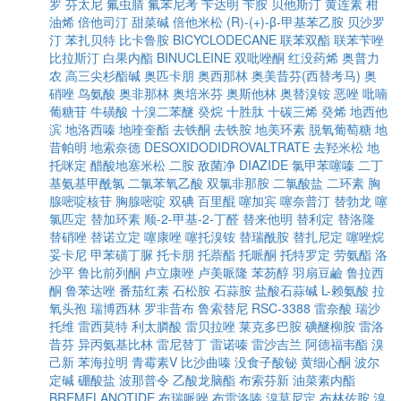
罗
芬太尼
氟虫腈
氟苯尼考
苄达明
苄胺
贝他斯汀
黄连素
柑
油烯
倍他司汀
甜菜碱
倍他米松
(R)-(+)-β-甲基苯乙胺
贝沙罗
汀
苯扎贝特
比卡鲁胺
BICYCLODECANE
联苯双酯
联苯苄唑
比拉斯汀
白果内酯
BINUCLEINE
双吡唑酮
红没药烯
奥普力
农
高三尖杉酯碱
奥匹卡朋
奥西那林
奥美昔芬(西替考马)
奥
硝唑
鸟氨酸
奥非那林
奥培米芬
奥斯他林
奥替溴铵
恶唑
吡喃
葡糖苷
牛磺酸
十溴二苯醚
癸烷
十胜肽
十碳三烯
癸烯
地西他
滨
地洛西嗪
地喹奎酯
去铁酮
去铁胺
地美环素
脱氧葡萄糖
地
昔帕明
地索奈德
DESOXIDODIDROVALTRATE
去羟米松
地
托咪定
醋酸地塞米松
二胺
敌菌净
DIAZIDE
氯甲苯噻嗪
二丁
基氨基甲酰氯
二氯苯氧乙酸
双氯非那胺
二氯酸盐
二环素
胸
腺嘧啶核苷
胸腺嘧啶
双碘
百里醌
噻加宾
噻奈普汀
替勃龙
噻
氯匹定
替加环素
顺-2-甲基-2-丁醛
替来他明
替利定
替洛隆
替硝唑
替诺立定
噻康唑
噻托溴铵
替瑞酰胺
替扎尼定
噻唑烷
妥卡尼
甲苯磺丁脲
托卡朋
托萘酯
托哌酮
托特罗定
劳氨酯
洛
沙平
鲁比前列酮
卢立康唑
卢美哌隆
苯芴醇
羽扇豆鹼
鲁拉西
酮
鲁苯达唑
番茄红素
石松胺
石蒜胺
盐酸石蒜碱
L-赖氨酸
拉
氧头孢
瑞博西林
罗非昔布
鲁索替尼
RSC-3388
雷奈酸
瑞沙
托维
雷西莫特
利太膦酸
雷贝拉唑
莱克多巴胺
碘醚柳胺
雷洛
昔芬
异丙氨基比林
雷尼替丁
雷诺嗪
雷沙吉兰
阿德福韦酯
溴
己新
苯海拉明
青霉素V
比沙曲嗪
没食子酸铋
黄细心酮
波尔
定碱
硼酸盐
波那普令
乙酸龙脑酯
布索芬新
油菜素内酯
BREMELANOTIDE
布瑞哌唑
布雷洛嗪
溴莫尼定
布林佐胺
溴