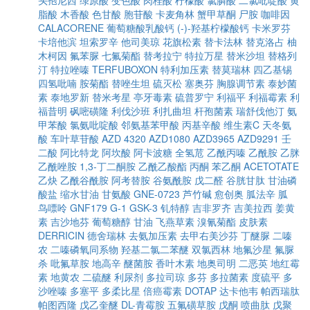
头孢尼西
绿原酸
变色酸
肉桂酸
柠檬酸
氯膦酸
二氯吡啶酸
黄
脂酸
木香酸
色甘酸
胞苷酸
卡麦角林
蟹甲草酮
尸胺
咖啡因
CALACORENE
葡萄糖酸乳酸钙
(-)-羟基柠檬酸钙
卡米罗芬
卡培他滨
坦索罗辛
他司美琼
花旗松素
替卡法林
替克洛占
柚
木柯因
氟苯脲
七氟菊酯
替考拉宁
特拉万星
替米沙坦
替格列
汀
特拉唑嗪
TERFUBOXON
特利加压素
替莫瑞林
四乙基锡
四氢吡喃
胺菊酯
替唑生坦
硫灭松
塞奥芬
胸腺调节素
泰妙菌
素
泰地罗新
替米考星
亭牙毒素
硫普罗宁
利福平
利福霉素
利
福昔明
砜嘧磺隆
利伐沙班
利扎曲坦
杆孢菌素
瑞舒伐他汀
氨
甲苯酸
氯氨吡啶酸
邻氨基苯甲酸
丙基辛酸
维生素C
天冬氨
酸
车叶草苷酸
AZD 4320
AZD1080
AZD3965
AZD9291
壬
二酸
阿比特龙
阿坎酸
阿卡波糖
全氢苊
乙酰丙嗪
乙酰胺
乙脒
乙酰唑胺
1,3-丁二酮胺
乙酰乙酸酯
丙酮
苯乙酮
ACETOTATE
乙炔
乙酰谷酰胺
阿考替胺
谷氨酰胺
戊二醛
谷胱甘肽
甘油磷
酸盐
缩水甘油
甘氨酸
GNE-0723
芦竹碱
愈创奥
胍法辛
胍
鸟嘌呤
GNF179
G-1
GSK-3
钆特醇
吉非罗齐
吉美拉西
姜黄
素
吉沙地芬
葡萄糖醇
甘油
飞燕草素
溴氰菊酯
皮肤素
DERRICIN
德舍瑞林
去氨加压素
去甲右美沙芬
丁醚脲
二嗪
农
二嗪磷氧同系物
羟基二氯二苯醚
双氯西林
地氟沙星
氟脲
杀
吡氟草胺
地高辛
醚菌胺
香叶木素
地奥司明
二恶英
地红霉
素
地黄农
二硫醚
利尿剂
多拉司琼
多芬
多拉菌素
度硫平
多
沙唑嗪
多塞平
多柔比星
倍癌霉素
DOTAP
达卡他韦
帕西瑞肽
帕图西隆
戊乙奎醚
DL-青霉胺
五氟磺草胺
戊酮
喷曲肽
戊聚