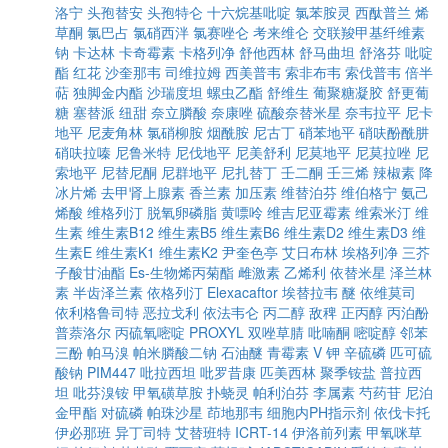
洛宁
头孢替安
头孢特仑
十六烷基吡啶
氯苯胺灵
西酞普兰
烯
草酮
氯巴占
氯硝西泮
氯赛唑仑
考来维仑
交联羧甲基纤维素
钠
卡达林
卡奇霉素
卡格列净
舒他西林
舒马曲坦
舒洛芬
吡啶
酯
红花
沙奎那韦
司维拉姆
西美普韦
索非布韦
索伐普韦
倍半
萜
独脚金内酯
沙瑞度坦
螺虫乙酯
舒维生
葡聚糖凝胶
舒更葡
糖
塞替派
纽甜
奈立膦酸
奈康唑
硫酸奈替米星
奈韦拉平
尼卡
地平
尼麦角林
氯硝柳胺
烟酰胺
尼古丁
硝苯地平
硝呋酚酰肼
硝呋拉嗪
尼鲁米特
尼伐地平
尼美舒利
尼莫地平
尼莫拉唑
尼
索地平
尼替尼酮
尼群地平
尼扎替丁
壬二酮
壬三烯
辣椒素
降
冰片烯
去甲肾上腺素
香兰素
加压素
维替泊芬
维伯格宁
氨己
烯酸
维格列汀
脱氧卵磷脂
黄嘌呤
维吉尼亚霉素
维索米汀
维
生素
维生素B12
维生素B5
维生素B6
维生素D2
维生素D3
维
生素E
维生素K1
维生素K2
尹奎色亭
艾日布林
埃格列净
三芥
子酸甘油酯
Es-生物烯丙菊酯
雌激素
乙烯利
依替米星
泽兰林
素
半齿泽兰素
依格列汀
Elexacaftor
埃替拉韦
醚
依维莫司
依利格鲁司特
恶拉戈利
依法韦仑
丙二醇
敌稗
正丙醇
丙泊酚
普萘洛尔
丙硫氧嘧啶
PROXYL
双唑草腈
吡喃酮
嘧啶醇
邻苯
三酚
帕马溴
帕米膦酸二钠
石油醚
青霉素 V 钾
辛硫磷
匹可硫
酸钠
PIM447
吡拉西坦
吡罗昔康
匹美西林
聚季铵盐
普拉西
坦
吡芬溴铵
甲氧磺草胺
扑蛲灵
帕利泊芬
李属素
芍药苷
尼泊
金甲酯
对硫磷
帕珠沙星
茚地那韦
细胞内PH指示剂
依伐卡托
伊必那班
异丁司特
艾替班特
ICRT-14
伊洛前列素
甲氧咪草