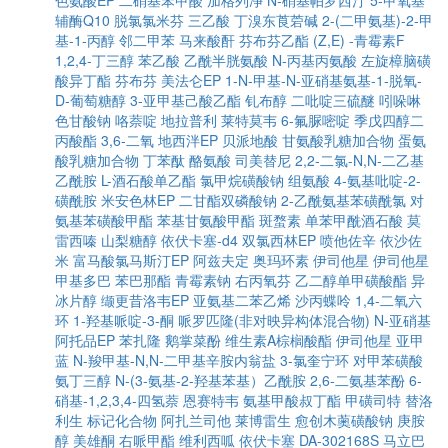
色氨酸EP
二硝基苯甲酸
加格列净
N-硝基帕罗西汀
5-甲氧基
辅酶Q10
脱氯氯米芬
三乙酸
丁溴东莨菪碱
2-(二甲氨基)-2-甲
基-1-丙醇
邻二甲苯
马来酸酐
芬布芬乙酯
(Z,E) -青霉素F
1,2,4-丁三醇
苯乙酸
乙酰半胱氨酸
N-丙基丙氨酸
左旋樟脑磺
酸异丁酯
芬布芬
美法仑EP
1-N-甲基-N-亚硝基氨基-1-脱氧-
D-葡萄糖醇
3-亚甲基己酸乙酯
钆布醇
二吡啶三硫醚
吲哚啉
色甘酸钠
咯萘啶
地拉普利
莱特莫韦
6-氟脲嘧啶
季戊四醇二
丙酸酯
3,6-二氧
地西泮EP
贝派地酸
甘氨酸乳糖加合物
蛋氨
酸乳糖加合物
丁苯酞
酪氨酸
司美替尼
2,2-二氯-N,N-二乙基
乙酰胺
L-酒石酸单乙酯
氯甲烷磺酸钠
组氨酸
4-氨基吡啶-2-
磺酰胺
米安色林EP
二甘酯双磷酸钠
2-乙酰氨基苯磺酰氯
对
氨基苯磺酸甲酯
苯基甘氨酸甲酯
斑蝥素
单苯甲酰酒石酸
莫
雷西嗪
山梨糖醇
依伏卡塞-d4
双氯西林EP
喷他佐辛
依沙佐
米
富马酸氯马斯汀EP
阿兹夫定
奥玛环素
伊司他星
伊司他星
甲基多巴
苯巴那酯
青霉素钠
右丙氧芬
乙二醇单甲磺酸酯
异
冰片醇
缬更昔洛韦EP
亚氨基二苯乙烯
沙丙蝶呤
1,4-二氧六
环
1-羟基哌啶-3-酮
哌罗匹隆(非对映异构体混合物)
N-亚硝基
阿托品EP
苯扎隆
鹅掌菜酚
维生素A棕榈酸酯
伊司他星
亚甲
蓝
N-羧甲基-N,N-二甲基辛胺内翁盐
3-氯奎宁环
对甲苯磺酸
氨丁三醇
N-(3-氨基-2-羟基苯基）乙酰胺
2,6-二氨基苯酚
6-
硝基-1,2,3,4-四氢萘
恩赛特韦
氨基甲酸叔丁酯
甲磺司特
替洛
利生
标记化合物
阿扎兰司他
莱博雷生
愈创木薁磺酸钠
庚胺
醇
美雄酮
右哌甲酯
维利西呱
依伏卡塞
DA-302168S
马立巴