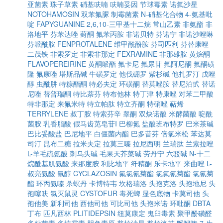
亚菌素
珠子草素
硝基呋喃
呋喃妥因
节球毒素
诺氟沙星
NOTOHAMOSIN
双苯氟脲
制霉菌素
N-硝基化合物
4-氨基吡
啶
FAPYGUANINE
2,6,10-三甲基十二烷
常山乙素
非氨酯
非
洛地平
芬苯达唑
葑酮
氟苯丙胺
非诺贝特
芬诺宁
非诺沙唑啉
芬哌酰胺
FENPROTALENE
维甲酰酚胺
芬司匹利
芬替康唑
二茂铁
非索罗定
非索非那定
FEXRAMINE
非那雄胺
黄烷酮
FLAVOPEREIRINE
黄酮哌酯
氟卡尼
氟尿苷
氟阿尼酮
氟酮磺
隆
氟康唑
塔斯品碱
牛磺罗定
他伐硼罗
紫杉碱
他扎罗汀
戊唑
醇
虫酰肼
特糠酯酮
特必夫定
环磺酮
替莫唑胺
替尼泊甙
替诺
尼唑
替普瑞酮
特比萘芬
特布他林
特丁津
特康唑
对苯二甲酸
特非那定
来氟米特
特立帕肽
特立齐酮
特硝唑
萜烯
TERRYLENE
叔丁胺
特索芬辛
睾酮
双炔诺酸
米酵菌酸
啶酰
菌胺
乳香脂酸
假马齿苋皂苷I
巴柳氮
盐酸班布特罗
巴米茶碱
巴比妥酸盐
巴尼地平
白僵菌内酯
巴多昔芬
倍氯米松
苯达莫
司汀
昆布二糖
拉米夫定
拉莫三嗪
拉尼西明
兰瑞肽
兰索拉唑
L-羊毛硫氨酸
刺乌头碱
毛果天芥菜碱
劳丹宁
六驳碱
N-十二
烷酰基肌氨酸
来那度胺
利比地平
纤精酮
乐卡地平
来曲唑
L-
叔亮氨酸
氰醇
CYCLAZOSIN
氟氯氰菊酯
氯氟氰菊酯
氯氰菊
酯
环丙氨嗪
杀螟丹
卡博特韦
坎格瑞洛
头孢克洛
头孢地尼
头
孢噻呋
氯灭鼠灵
CYSTOFUR
毒死蜱
显色底物
卡莫司他
头
孢他美
新利司他
西他司他
可比司他
头孢米诺
环吡酮
DBTA
丁布
匹凡西林
PLITIDEPSIN
纽莫康定
鬼臼毒素
聚甲酚磺醛