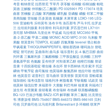
考昔
帕纳替尼
拉西替尼
苄草丹
茯苓酸
棕榈酸
棕榈油酸
帕吡
莫德
泛解酸
仲班酸(乙二酰脲)
PD 0325901
PD 173074
培美
曲塞
苦楝酸
正戊酸
苯丙酮酸
磷乳酸
亚磷酸
磷酸
邻苯二甲酸
美商陆酸
苦味酸
匹多莫德
虱螨脲
木犀草素
LOXO-195
LEQ-
506
雷迪帕韦
乐特莫韦
洛布卡韦
洛匹那韦
芦马卡托
拉罗皮
兰
拉坦前列腺素
利非斯特
利马前列素
罗匹昔巴特
LX7101
美司那
MHBMA
马里佐米
甲硫威
马拉维若
MCC950
甲氧
基-2-萘乙酸
甲基二磺酸
MONIC ACID
MPC-3100
马来酸
苹
果酸
替莫普利
TEMPOL
松油醇
四氯苯酚
tevenel
替占帕奈
甲砜霉素
THIOQUINAPIPERIFIL
噻吩那西林
噻吗洛尔
替吡
嘧啶
替可的松
妥曲珠利
曲马多
喘乐普利
反-4-氯巴豆醇
曲前
列环素
三氟哌利多
三氟醋柳酸
三甲胺盐酸盐
抗倒酯
三羟甲
基氨基甲烷
色氨酸
妥布特罗
对羟基苯乙醇
他唑巴坦酸
替诺
昔康
十四烷基吡啶
噻虫嗪
杀虫环
替卡西林钠
托非索洋
托定
磷钠
甲氧苄啶
曲司氯铵
他莫瑞林
酞氨西林
他拉卟吩
他替瑞
林
他莫昔芬
诺普利兰
雷马曲班
雷美替胺
雷莫司琼
雷帕霉素
瑞加德松
瑞考伐普坦
瑞格列净
树脂毒素
苄蚨菊酯
试卤灵
瑞
他莫林
瑞伐拉赞
来福那辛
大黄酸
利巴韦林
核黄素
利福布汀
波生坦
布里菌素
柴胡毒素
布舍瑞林
布他磷
联萘酚磷酸酯
BQ-123
巴洛沙韦酯
BAZ2-ICR
解草酮
苯并二氟吡
比克替拉
韦
博赛泼维
BMS-754807
BMS-846372
BMS-986165
贝利
司他
贝罗曲司他
比马前列素
Brilanestrant
β-环糊精
联苯芦