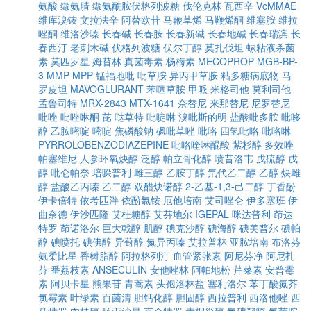
氨酸
缬氨腈
缬氨酰胺伏格列波糖
伐伦克林
瓦西辛
VcMMAE
维库溴铵
文拉法辛
阿替欧苷
马鞭草烯
马鞭烯酮
维塞胺
维拉
唑酮
维洛沙嗪
长春碱
长春胺
长春新碱
长春地碱
长春瑞滨
长
春西汀
老刺木碱
伏格列波糖
伏尔丁醇
莫扎伐坦
螺粘液杀菌
素
莫匹罗星
姆替林
真菌毒素
杨梅素
MECOPROP
MGB-BP-
3
MMP
MPP
锰福地吡
吡草胺
异丙甲草胺
粘多糖病底物
马
罗皮坦
MAVOGLURANT
苯噻草胺
甲哌
米格司他
莫利司他
孟鲁司特
MRX-2843
MTX-1641
奈替尼
来那替尼
尼罗替尼
吡唑
吡唑啉酮
芘
哒草特
吡啶啉
溴吡斯的明
盐酸吡多胺
吡哆
醇
乙胺嘧啶
嘧啶
焦磷酸钠
砜吡草唑
吡咯
四氢吡咯
吡咯啉
PYRROLOBENZODIAZEPINE
吡咯喹啉醌酸
紫杉醇
多效唑
帕塞维尼
人参环氧炔醇
泛醇
帕立骨化醇
喷昔洛韦
戊硫醇
戊
醇
吡仑帕奈
培哚普利
雌三醇
乙胺丁醇
氘代乙二醇
乙醇
炔雌
醇
盐酸乙丙嗪
乙二醇
双醋炔诺醇
2-乙基-1,3-己二醇
丁香酚
伊卡倍特
依考匹泮
依酚氯铵
厄他培南
艾司唑仑
伊多塞班
伊
曲奈德
伊沙匹隆
艾杜糖醇
艾芬地尔
IGEPAL
咪达普利
茚达
特罗
茚诺洛尔
巨大戟醇
肌醇
碘克沙醇
碘海醇
碘美普尔
碘帕
醇
碘喷托
碘佛醇
异葑醇
氮异丙嗪
艾拉普林
亚胺培南
布洛芬
氨柔比星
香树脂醇
阿拉格列汀
血管紧张素
阿尼芬净
阿尼扎
芬
番荔枝素
ANSECULIN
安他唑林
阿帕地松
芹菜素
安普霉
素
阿贝卡星
熊果苷
青蒿素
头孢洛林盐
塞利洛尔
苯丁酸氮芥
氯霉素
叶绿素
百菌清
胆钙化醇
胆固醇
西拉普利
西洛他唑
西