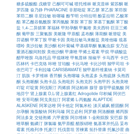
糖多硫酸酯
戊糖苷
己酮可可碱
喷托维林
哌克昔林
紫苏酮
哌
罗匹隆
奋乃静
PHARACINE
非那吡啶
苯乙肼
苯乙胺
苯茚胺
苯茚二酮
非尼拉敏
吩噻嗪
酚苄明
分特拉明
酚妥拉明
乙酸苯
酯
苯乙酰谷氨酰胺
苯丙氨酸
苯胺
苯丁胺
苯基丁氮酮
苯丁酸
盐
1,4-二异腈苯
苯福林
甲羟孕酮
甲氟喹
美夫西特
巨豆三烯
酮
葡甲胺
三聚氰胺
美哌隆
甲萘醌
孟布酮
薄荷酮
哌替啶
美
芬诺酮
甲苯丁胺
甲哌卡因
美吡拉敏马来酸盐
美喹他嗪
巯基
嘌呤
美沙拉敏
美沙酮
松叶菊碱
甲基磺草酮
氰氟虫腙
安乃近
重酒石酸间羟胺
美他沙酮
甲康唑
甲烯土霉素
甲烷
甲磺酸盐
醋甲唑胺
乌洛托品
甲巯咪唑
甲氧普林
辣椒平
卡马西平
卡巴
匹林钙
卡巴克络
咔唑
甘珀酸
卡比马唑
卡比沙明
羧甲司坦
卡
依巴司丁
卡利拉嗪
CARISBAMATE
羧甲基纤维素钠
卡莫司
汀
肌肽
卡罗维林
香芹酮
头孢噻嗪
头孢孟多
头孢硫脒
头孢西
酮
头孢哌酮
头孢卡品
头孢吡肟
头孢克肟
头孢甲肟
头孢美唑
吖啶
吖啶黄
阿伐斯汀
丙烯腈
阿达帕林
腺苷
腺苷甲硫氨酸
阿
地芬宁
肾上腺素
D,L-肾上腺素红
Adrogolide
印枳碱
阿伏巴
唑
安哥司酮
阿戈美拉汀
阿霍烯
L-丙氨酸
ALAPTIDE
ALASKENE
阿苯达唑
阿卡他定
阿氯米松
涕灭威砜
醛固酮
阿
尔孕酮
海藻酸钠
阿利马嗪
阿立必利
阿罗糖
阿洛酮糖
烯丙胺
阿法多龙
交链孢烯
六甲蜜胺
阿尔维林
1-金刚烷胺
安巴腙
胺
唑草酮
氨磷汀
脒氯嗪
氨甲萘醌
醋胺硝唑
氨基苯并托品
妥布
霉素
托格列净
托麦汀
托伐普坦
苦楝素
拓扑替康
托氟沙星
曲