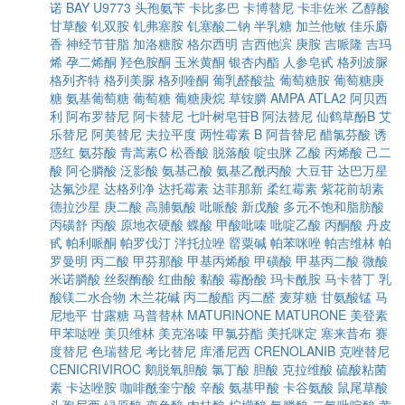
诺
BAY U9773
头孢氨苄
卡比多巴
卡博替尼
卡非佐米
乙醇酸
甘草酸
钆双胺
钆弗塞胺
钆塞酸二钠
半乳糖
加兰他敏
佳乐麝
香
神经节苷脂
加洛糖胺
格尔西明
吉西他滨
庚胺
吉哌隆
吉玛
烯
孕二烯酮
羟色胺酮
玉米黄酮
银杏内酯
人参皂甙
格列波脲
格列齐特
格列美脲
格列喹酮
葡乳醛酸盐
葡萄糖胺
葡萄糖庚
糖
氨基葡萄糖
葡萄糖
葡糖庚烷
草铵膦
AMPA
ATLA2
阿贝西
利
阿布罗替尼
阿卡替尼
七叶树皂苷B
阿法替尼
仙鹤草酚B
艾
乐替尼
阿美替尼
夫拉平度
两性霉素 B
阿昔替尼
醋氯芬酸
诱
惑红
氨芬酸
青蒿素C
松香酸
脱落酸
啶虫脒
乙酸
丙烯酸
己二
酸
阿仑膦酸
泛影酸
氨基己酸
氨基乙酰丙酸
大豆苷
达巴万星
达氟沙星
达格列净
达托霉素
达菲那新
柔红霉素
紫花前胡素
德拉沙星
庚二酸
高脯氨酸
吡哌酸
新戊酸
多元不饱和脂肪酸
丙磺舒
丙酸
原地衣硬酸
蝶酸
甲酸吡嗪
吡啶乙酸
丙酮酸
丹皮
甙
帕利哌酮
帕罗伐汀
泮托拉唑
罂粟碱
帕苯咪唑
帕吉维林
帕
罗曼明
丙二酸
甲芬那酸
甲基丙烯酸
甲磺酸
甲基丙二酸
微酸
米诺膦酸
丝裂酶酸
红曲酸
黏酸
霉酚酸
玛卡酰胺
马卡替丁
乳
酸镁二水合物
木兰花碱
丙二酸酯
丙二醛
麦芽糖
甘氨酸锰
马
尼地平
甘露糖
马普替林
MATURINONE
MATURONE
美登素
甲苯哒唑
美贝维林
美克洛嗪
甲氯芬酯
美托咪定
塞来昔布
赛
度替尼
色瑞替尼
考比替尼
库潘尼西
CRENOLANIB
克唑替尼
CENICRIVIROC
鹅脱氧胆酸
氯丁酸
胆酸
克拉维酸
硫酸粘菌
素
卡达唑胺
咖啡酰奎宁酸
辛酸
氨基甲酸
卡谷氨酸
鼠尾草酸