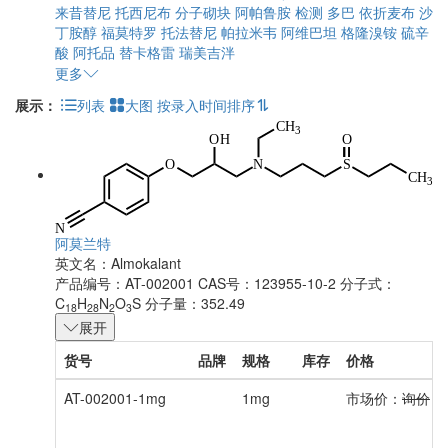
来昔替尼
托西尼布
分子砌块
阿帕鲁胺
检测
多巴
依折麦布
沙
丁胺醇
福莫特罗
托法替尼
帕拉米韦
阿维巴坦
格隆溴铵
硫辛
酸
阿托品
替卡格雷
瑞美吉泮
更多
展示：
列表
大图
按录入时间排序
阿莫兰特
英文名：
Almokalant
产品编号：AT-002001
CAS号：123955-10-2
分子式：
C
H
N
O
S
分子量：352.49
18
28
2
3
展开
货号
品牌
规格
库存
价格
AT-002001-1mg
1mg
市场价：
询价
会