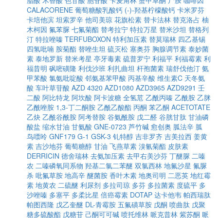
脂酸
木香酸
色甘酸
胞苷酸
卡麦角林
蟹甲草酮
尸胺
咖啡因
CALACORENE
葡萄糖酸乳酸钙
(-)-羟基柠檬酸钙
卡米罗芬
卡培他滨
坦索罗辛
他司美琼
花旗松素
替卡法林
替克洛占
柚
木柯因
氟苯脲
七氟菊酯
替考拉宁
特拉万星
替米沙坦
替格列
汀
特拉唑嗪
TERFUBOXON
特利加压素
替莫瑞林
四乙基锡
四氢吡喃
胺菊酯
替唑生坦
硫灭松
塞奥芬
胸腺调节素
泰妙菌
素
泰地罗新
替米考星
亭牙毒素
硫普罗宁
利福平
利福霉素
利
福昔明
砜嘧磺隆
利伐沙班
利扎曲坦
杆孢菌素
瑞舒伐他汀
氨
甲苯酸
氯氨吡啶酸
邻氨基苯甲酸
丙基辛酸
维生素C
天冬氨
酸
车叶草苷酸
AZD 4320
AZD1080
AZD3965
AZD9291
壬
二酸
阿比特龙
阿坎酸
阿卡波糖
全氢苊
乙酰丙嗪
乙酰胺
乙脒
乙酰唑胺
1,3-丁二酮胺
乙酰乙酸酯
丙酮
苯乙酮
ACETOTATE
乙炔
乙酰谷酰胺
阿考替胺
谷氨酰胺
戊二醛
谷胱甘肽
甘油磷
酸盐
缩水甘油
甘氨酸
GNE-0723
芦竹碱
愈创奥
胍法辛
胍
鸟嘌呤
GNF179
G-1
GSK-3
钆特醇
吉非罗齐
吉美拉西
姜黄
素
吉沙地芬
葡萄糖醇
甘油
飞燕草素
溴氰菊酯
皮肤素
DERRICIN
德舍瑞林
去氨加压素
去甲右美沙芬
丁醚脲
二嗪
农
二嗪磷氧同系物
羟基二氯二苯醚
双氯西林
地氟沙星
氟脲
杀
吡氟草胺
地高辛
醚菌胺
香叶木素
地奥司明
二恶英
地红霉
素
地黄农
二硫醚
利尿剂
多拉司琼
多芬
多拉菌素
度硫平
多
沙唑嗪
多塞平
多柔比星
倍癌霉素
DOTAP
达卡他韦
帕西瑞肽
帕图西隆
戊乙奎醚
DL-青霉胺
五氟磺草胺
戊酮
喷曲肽
戊聚
糖多硫酸酯
戊糖苷
己酮可可碱
喷托维林
哌克昔林
紫苏酮
哌