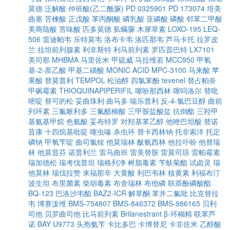
莫德
泛解酸
仲班酸(乙二酰脲)
PD 0325901
PD 173074
培美
曲塞
苦楝酸
正戊酸
苯丙酮酸
磷乳酸
亚磷酸
磷酸
邻苯二甲酸
美商陆酸
苦味酸
匹多莫德
虱螨脲
木犀草素
LOXO-195
LEQ-
506
雷迪帕韦
乐特莫韦
洛布卡韦
洛匹那韦
芦马卡托
拉罗皮
兰
拉坦前列腺素
利非斯特
利马前列素
罗匹昔巴特
LX7101
美司那
MHBMA
马里佐米
甲硫威
马拉维若
MCC950
甲氧
基-2-萘乙酸
甲基二磺酸
MONIC ACID
MPC-3100
马来酸
苹
果酸
替莫普利
TEMPOL
松油醇
四氯苯酚
tevenel
替占帕奈
甲砜霉素
THIOQUINAPIPERIFIL
噻吩那西林
噻吗洛尔
替吡
嘧啶
替可的松
妥曲珠利
曲马多
喘乐普利
反-4-氯巴豆醇
曲前
列环素
三氟哌利多
三氟醋柳酸
三甲胺盐酸盐
抗倒酯
三羟甲
基氨基甲烷
色氨酸
妥布特罗
对羟基苯乙醇
他唑巴坦酸
替诺
昔康
十四烷基吡啶
噻虫嗪
杀虫环
替卡西林钠
托非索洋
托定
磷钠
甲氧苄啶
曲司氯铵
他莫瑞林
酞氨西林
他拉卟吩
他替瑞
林
他莫昔芬
诺普利兰
雷马曲班
雷美替胺
雷莫司琼
雷帕霉素
瑞加德松
瑞考伐普坦
瑞格列净
树脂毒素
苄蚨菊酯
试卤灵
瑞
他莫林
瑞伐拉赞
来福那辛
大黄酸
利巴韦林
核黄素
利福布汀
波生坦
布里菌素
柴胡毒素
布舍瑞林
布他磷
联萘酚磷酸酯
BQ-123
巴洛沙韦酯
BAZ2-ICR
解草酮
苯并二氟吡
比克替拉
韦
博赛泼维
BMS-754807
BMS-846372
BMS-986165
贝利
司他
贝罗曲司他
比马前列素
Brilanestrant
β-环糊精
联苯芦
诺
BAY U9773
头孢氨苄
卡比多巴
卡博替尼
卡非佐米
乙醇酸