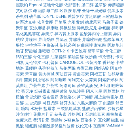
屈泼帕
Egonol
艾地骨化醇
依那普利
肠二醇
圣草酚
赤藓糖醇
艾司洛尔
雌甾醇
雌二醇
吲哌胺
肌苷
全缘干里光碱
促黑激素
杀虫剂
碘苄胍
IONYLIDENE
碘普罗胺
异泛影酸
三唑酰草胺
伊匹达克林
依普黄酮
异菌脲
光引发剂
德鸢尾素
马蔺子素
铁
聚甲醛
艾沙康唑
异康唑
异氰酸酯
异氟泼尼龙
异氟醚
异吲哚
氯化氮氨菲啶
异美汀
异丙肾上腺素
盐酸异丙肾上腺素
异丙
碘胺
异喹啉
异山梨醇
异硫蓝
异噻唑
异噻唑啉酮
盐酸苯氧丙
酚胺
伊拉地平
伊曲茶碱
依托必利
伊曲康唑
胱氨酸
阿糖胞苷
胞苷
野靛碱
胞嘧啶
COTI-219
卡巴他赛
蟹甲草酚
骨化二醇
钙铂三醇
骨化三醇
油菜甾醇
菜油甾醇
坎沙曲
卡托普利
卡前
列素
克伦特罗
卡利普多
CARQUEJOL
卡替洛尔
香芹酚
卡维
地洛
葛缕醇
头孢羟氨苄
头孢丙烯
多聚乙酰
阿维A酸
阿克拉
霉素
苯草醚
黄肉楠碱
阿法西芬
黄曲霉素
阿福豆苷
仙鹤草素
丙甲菌素
阿拉瑞林
阿呋唑嗪
阿利克仑
大蒜素
阿索萨米林
阿
莫曲坦
芦荟苦素
芦荟甙
阿洛司琼
爱维莫潘
安贝生坦
唑嘧菌
胺
莠灭净
烟碱霉素
酰嘧磺隆
氨氟沙星
阿米卡星
阿莫西林
甜
橙油
骨甾烷醇
索布雷罗
索他洛尔
芦丁烯醇
斯皮兰特霍尔
豆
甾醇
豆甾烷醇
司替戊醇
舒芬太尼
六氢大麻酚
丁香脂醇
舒巴
坦
糖精
水杨苷
盐霉素
三裂鼠尾草素
盐酸沙丙蝶呤
沙拉沙星
沙立佐坦
菝葜皂苷元
蒜头素
沙格列汀
石房蛤毒素
塞拉菌素
生度米星
番泻苷元
墨蝶蛉
5-羟色胺
西洛多辛
瓦伦斯
缬胺
缬
氨酸
缬氨腈
缬氨酰胺伏格列波糖
伐伦克林
瓦西辛
VcMMAE