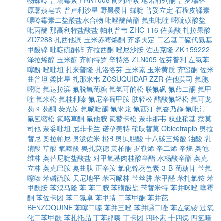
物蝶呤
普瑞霉素
PRN1008
前列环素
地诺前列酮
普罗瑞林
原薯蓣皂甙
普卢利沙星
野黑樱苷
蝶啶
普妥立定
石榴皮鞣素
嘌呤霉素二盐酸盐水合物
吡唑醚菌酯
氟虫吡喹
嘧啶磺酸盐
吡丙醚
那高利特盐酸盐
帕利普韦
ZHC-116
佐美酸
扎拉果酸
ZD7288
扎西他滨
玉米赤霉烯酮
齐多夫定
二乙基二硫代氨基
甲酸锌
吡啶硫酮锌
齐拉西酮
唑尼沙胺
佐匹克隆
ZK 159222
泽拉烯醇
玉米醇
齐帕特罗
辛特洛
ZLN005
佐芬普利
左氯苯
噻酚
唑吡坦
扎来普隆
扎洛洛芬
玉米素
玉米黄质
齐留酮
佐米
曲普坦
柔比星
扎那米韦
ZOSUQUIDAR
ZZR
佐他莫司
氟胞
嘧啶
氟达拉滨
氟脱氧葡糖
氟氢可的松
联氟砜
氟茚二酮
氟甲
喹
氟米松
氟桂利嗪
氟尼辛葡甲胺
肤轻松
醋酸氟轻松
氟可龙
芴
9-芴酮
荧光胺
氟哌啶酮
氟米龙
氟西汀
氟奋乃静
氟吡汀
氟氢缩松
氟咯草酮
氟他胺
氟替卡松
奈非那韦
双亚硝基
萘莫
司他
奈妥吡坦
尼非卡兰
诺孕美特
硝呋替莫
Obicetrapib
奥拉
替尼
奥拉帕尼
奥泼佐米
橙B
奥贝胆酸
十八碳三烯酸
油酸
乳
清酸
草酸
氧嗪酸
奥扎莫德
黄柏酮
罗勒烯
辛二烯
辛烷
奥他
维林
奥替尼啶盐酸盐
对甲氧基肉桂酸辛酯
水杨酸辛酯
奥克
立林
奥克巴胺
奥曲肽
正辛胺
氯化锦葵色素-3-Β-葡糖苷
苄氟
噻嗪
苯磷硫胺
贝尼地平
苯丙哌林
苄丝肼
苯甲醛
苯扎氯铵
苯
甲酰胺
苯溴马隆
苯
苯二胺
苯磺酸盐
苄替米特
苯并咪唑
噻霉
酮
苯佐卡因
苯二氮卓
苯甲腈
二苯甲酮
苯并芘
BENZOQUINE
苯噻二嗪
苯并三唑
苯并噁二唑
苯左氯铵
过氧
化二苯甲酰
苯扎托品
丁苯那嗪
丁卡因
四环素
十四烷
四氢喹