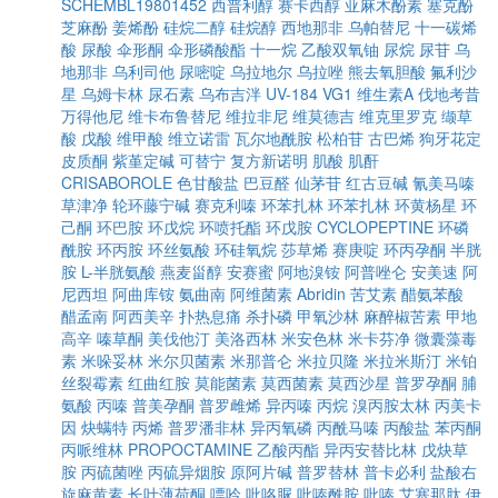
SCHEMBL19801452
西普利醇
赛卡西醇
亚麻木酚素
塞克酚
芝麻酚
姜烯酚
硅烷二醇
硅烷醇
西地那非
乌帕替尼
十一碳烯
酸
尿酸
伞形酮
伞形磷酸酯
十一烷
乙酸双氧铀
尿烷
尿苷
乌
地那非
乌利司他
尿嘧啶
乌拉地尔
乌拉唑
熊去氧胆酸
氟利沙
星
乌姆卡林
尿石素
乌布吉泮
UV-184
VG1
维生素A
伐地考昔
万得他尼
维卡布鲁替尼
维拉非尼
维莫德吉
维克里罗克
缬草
酸
戊酸
维甲酸
维立诺雷
瓦尔地酰胺
松柏苷
古巴烯
狗牙花定
皮质酮
紫堇定碱
可替宁
复方新诺明
肌酸
肌酐
CRISABOROLE
色甘酸盐
巴豆醛
仙茅苷
红古豆碱
氰美马嗪
草津净
轮环藤宁碱
赛克利嗪
环苯扎林
环苯扎林
环黄杨星
环
己酮
环巴胺
环戊烷
环喷托酯
环戊胺
CYCLOPEPTINE
环磷
酰胺
环丙胺
环丝氨酸
环硅氧烷
莎草烯
赛庚啶
环丙孕酮
半胱
胺
L-半胱氨酸
燕麦甾醇
安赛蜜
阿地溴铵
阿普唑仑
安美速
阿
尼西坦
阿曲库铵
氨曲南
阿维菌素
Abridin
苦艾素
醋氨苯酸
醋孟南
阿西美辛
扑热息痛
杀扑磷
甲氧沙林
麻醉椒苦素
甲地
高辛
嗪草酮
美伐他汀
美洛西林
米安色林
米卡芬净
微囊藻毒
素
米哚妥林
米尔贝菌素
米那普仑
米拉贝隆
米拉米斯汀
米铂
丝裂霉素
红曲红胺
莫能菌素
莫西菌素
莫西沙星
普罗孕酮
脯
氨酸
丙嗪
普美孕酮
普罗雌烯
异丙嗪
丙烷
溴丙胺太林
丙美卡
因
炔螨特
丙烯
普罗潘非林
异丙氧磷
丙酰马嗪
丙酸盐
苯丙酮
丙哌维林
PROPOCTAMINE
乙酸丙酯
异丙安替比林
戊炔草
胺
丙硫菌唑
丙硫异烟胺
原阿片碱
普罗替林
普卡必利
盐酸右
旋麻黄素
长叶薄荷酮
嘌呤
吡咯脲
吡嗪酰胺
吡嗪
艾塞那肽
伊