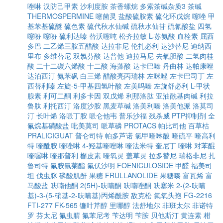
唑啉
汉防己甲素
沙利度胺
茶香螺烷
多索茶碱杂质3
茶碱
THERMOSPERMINE
噻菌灵
盐酸硫胺素
硫化环戊烷
噻唑
甲
基苯基硫醚
硫色素
硫代秋水仙碱
硫秋水仙苷
硫氰酸盐
四氢
噻吩
噻吩
硫利达嗪
替沃噻吨
松齐拉敏
L-苏氨酸
血栓素
屈西
多巴
二乙烯三胺五醋酸
达拉非尼
伦扎必利
达沙替尼
迪纳西
里布
多维替尼
双氯芬酸
达普他
迪拉马尼
去氧胆酸
二氢肉桂
酸
二十二碳六烯酸
十二酸
海藻酸
达卡巴嗪
丹曲林
达帕康唑
达泊西汀
氨苯砜
白三烯
醋酸亮丙瑞林
左咪唑
左卡巴司丁
左
西替利嗪
左旋-5-甲基四氢叶酸
左美吗嗪
左旋舒必利
L-甲状
腺素
利可二酮
利多卡因
双戊烯
利那洛肽
亚油酰基肉碱
利拉
鲁肽
利托西汀
洛度沙胺
黑麦草碱
洛美利嗪
洛美他派
洛莫司
汀
长叶烯
洛哌丁胺
哌仑他韦
普乐沙福
残杀威
PTP抑制剂
全
氟烷基磺酸盐
吡美莫司
哌草磷
PROTACS
帕比司他
百草枯
PRALICIGUAT
普仑司特
帕多芦诺
氯甲喹啉酸
喹硫平
喹高利
特
喹酰胺
喹唑啉
4-羟基喹唑啉
喹法米特
奎尼丁
喹啉
对苯醌
喹喔啉
喹那普利
槲皮素
喹氧灵
盖草灵
拉多替尼
瑞格非尼
扎
鲁司特
氟胺氰菊酯
氟伏沙明
FOENICULOSIDE
甲醛
福美司
坦
伐虫脒
磷酸肌酐
果糖
FRULLANOLIDE
果糖嗪
富瓦烯
富
马酸盐
呋喃他酮
2(5H)-呋喃酮
呋喃唑酮
呋塞米
2-(2-呋喃
基)-3-(5-硝基-2-呋喃基)丙烯酰胺
敌克松
氟氧头孢
FG-2216
FTI-277
FK-565
镰叶芹醇
里哪醇
法舒地尔
非班太尔
非诺特
罗
芬太尼
氟虫腈
氟苯尼考
苄达明
苄胺
贝他斯汀
黄连素
柑