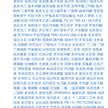
参炔苷
洛美沙星
洛莫菌
氯卡色林
洛沙坦
洛伐他汀
曲洛司坦
曲美布汀
曲美孕酮
曲美他嗪
曲美苄胺
原苯甲酸三甲酯
曲米
帕明
三聚甲醛
曲普立定
雷公藤甲素
三蝶烯
曲格列酮
莨菪烷
曲帕替平
托吡卡胺
4-甲氧基多巴胺盐酸盐
色胺
2-庚胺
土克
甾酮
松脂
对羟基苯乙胺
L-酪氨酸
TG-02
TAK-441
他卡西妥
他达拉非
他林洛尔
替比培南酯
罗匹尼罗
罗哌卡因
罗格列酮
罗替戈汀
罗通定
罗沙替丁
甜叶悬钩子苷
卢非酰胺
吴茱萸次
碱
罗丹明6G
甲状旁腺素
RWJ-52353
消旋卡多曲
雷米普利
瑞芬太尼
白藜芦醇
视黄醇
碘代酚
瑞来巴坦
罗库溴胺
溴米索
伐
溴哌醇
布罗波尔
丁咯地尔
丁呋洛尔
布诺洛尔
丁二醇
丁醇
丁烯硫醇
苄索氯铵
比阿培南
双孢唑类二恶英
溴西泮
燕茜素
枯草菌素
巴氯芬
巴洛沙星
苯并双环酮
苯并呋喃
安息香
苯醌
佛手苷内酯
贝西沙星
乌苯美司
甜菜红
贝曲西班
氟吡草酮
丙
烯菊酯
生物蝶呤
生物素
比哌立登
双降生物素
双氟脲
比伐卢
定
博莱霉素
布南色林
帕洛诺司琼
丙戊酸
美金刚
樟脑
贝前列
素
伊伐布雷定
伏立康唑
唑来膦酸
瑞格菲尼
索拉非尼
雷夫康
唑
非韦匹仑
非达司他
福沙吡坦
氟维司群
食品黄
磺达肝癸钠
加替沙星
吉非替尼
吉列替尼
钆贝酸
钆喷酸
半乳酸
没食子酸
葡糖二酸
葡糖酸
谷氨酸
甘油酸
二酚
二硫苏糖醇
多西他赛
十
二烷醇
多奈哌齐
度骨化醇
DRIMANOL
氟哌利多
地喹啉
地西
泮
双氯磺草胺
鼠得克
地尔硫卓
二硫仑
十二烷基三乙铵
多瑞
培南
多沙普仑
达比加群
帕唑帕尼
PB-141
PICTILISIB
帕马
考昔
帕纳替尼
拉西替尼
苄草丹
茯苓酸
棕榈酸
棕榈油酸
帕吡