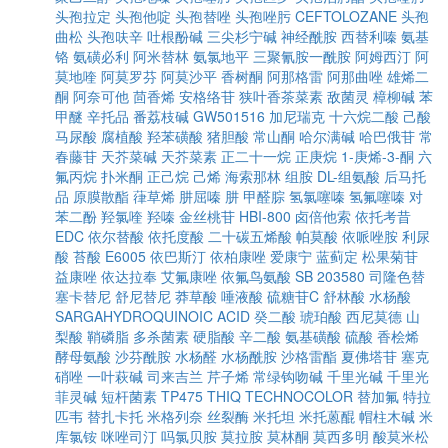
头孢拉定
头孢他啶
头孢替唑
头孢唑肟
CEFTOLOZANE
头孢
曲松
头孢呋辛
吐根酚碱
三尖杉宁碱
神经酰胺
西替利嗪
氨基
铬
氨磺必利
阿米替林
氨氯地平
三聚氰胺一酰胺
阿姆西汀
阿
莫地喹
阿莫罗芬
阿莫沙平
香树酮
阿那格雷
阿那曲唑
雄烯二
酮
阿奈可他
茴香烯
安格络苷
狭叶香茶菜素
敌菌灵
樟柳碱
苯
甲醚
辛托品
番荔枝碱
GW501516
加尼瑞克
十六烷二酸
己酸
马尿酸
腐植酸
羟苯磺酸
猪胆酸
常山酮
哈尔满碱
哈巴俄苷
常
春藤苷
天芥菜碱
天芥菜素
正二十一烷
正庚烷
1-庚烯-3-酮
六
氟丙烷
扑米酮
正己烷
己烯
海索那林
组胺
DL-组氨酸
后马托
品
原膜散酯
葎草烯
肼屈嗪
肼
甲醛腙
氢氯噻嗪
氢氟噻嗪
对
苯二酚
羟氯喹
羟嗪
金丝桃苷
HBI-800
卤倍他索
依托考昔
EDC
依尔替酸
依托度酸
二十碳五烯酸
帕莫酸
依哌唑胺
利尿
酸
苔酸
E6005
依巴斯汀
依柏康唑
爱康宁
蓝蓟定
松果菊苷
益康唑
依达拉奉
艾氟康唑
依氟鸟氨酸
SB 203580
司隆色替
塞卡替尼
舒尼替尼
莽草酸
唾液酸
硫糖苷C
舒林酸
水杨酸
SARGAHYDROQUINOIC ACID
癸二酸
琥珀酸
西尼莫德
山
梨酸
鞘磷脂
多杀菌素
硬脂酸
辛二酸
氨基磺酸
硫酸
香桧烯
酵母氨酸
沙芬酰胺
水杨醛
水杨酰胺
沙格雷酯
夏佛塔苷
塞克
硝唑
一叶萩碱
司来吉兰
芹子烯
常绿钩吻碱
千里光碱
千里光
菲灵碱
短杆菌素
TP475
THIQ
TECHNOCOLOR
替加氟
特拉
匹韦
替扎卡托
米格列奈
丝裂酶
米托坦
米托蒽醌
帽柱木碱
米
库氯铵
咪唑司汀
吗氯贝胺
莫拉胺
莫林酮
莫西多明
酸莫米松