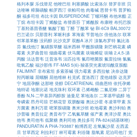
格列本脲
乐伐替尼
他唑巴坦
利塞膦酸
比索洛尔
替罗非班
贝
达喹啉
樟脑磺酸
帕罗西汀
依帕司他
肉毒碱
恩替卡韦
普罗帕
酮
福多司坦
布比卡因
BUSPERIDONE
丁螺环酮
布他米酯
正
丁烷
布坦卡因
丁烯酸盐
布替萘芬
丁烯酰胺
布康唑
布托巴胺
丁基羟基茴香醚
氰酸丁酯
丁醛
丁酰苯
铋
BI-6C9
BAL30072
巴兰诺尔
贝那普利
苯哌利多
苯海索
苄普地尔
倍他洛尔
联苯
邻苯基苯酚
没药醇
比沙克罗
双酚A
冰片
溴氯布罗特
氟比洛
芬
氟伐他汀
氟磺胺草醚
福米西林
甲酰胺磺隆
刺芒柄花素
磷
霉素
夫罗曲普坦
烟曲霉素
伏马菌素
呋喃烯啶
呋喃
2,4,5-涕
丙酸
法达普韦
泛昔洛韦
法匹拉韦
氟茚唑菌胺
氟雷拉纳
氯氟
吡氧乙酸
福沙那伟
FF-MAS
5(6)-羧基荧光素琥珀酰亚胺酯
FALIMINT
非布索坦
多索茶碱
强力霉素
多西拉敏
决奈达隆
羟丙哌嗪
屈螺酮
屈他维林
杜克甙
度洛西汀
度他雄胺
达克罗
宁
地屈孕酮
达那唑
癸醇
DECATRIENAL
得曲恩特
依托孕烯
地特诺
地塞比诺
地克珠利
双环素
己烯雌酚
二氟尼柳
二异丁
香酚
N,N-二甲基异丙醇胺
迪曼尼
苯地洛尔
二苯基甲硫醇
地
夸磷索
昂丹司琼
芒柄花苷
双肼酞嗪
奥比沙星
冬凌草甲素
东
方菌素
奥利万星
嘧苯胺磺隆
奥米沙班
欧地霉素
奥沙利铂
奥
沙普嗪
奥昔拉定
奥昔布宁
乙氧氟草醚
催产素
奥泽沙星
奥比
他韦
奥司他韦
低聚糖
奥利司他
奥拉多司
PA-824(硝基咪唑)
PANDURATIN A
PHA-793887
帕博西尼
左氧氟沙星
左西孟
旦
甘草西定
利拉利汀
林可霉素
利谷隆
脂氧素
尼泊司他汀
党