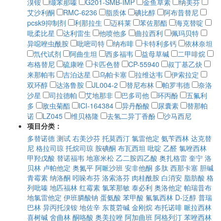
溴铵
缬苯那嗪
G201-SMB-IMP
金鱼草素
纳美芬
艾沙利酮
RMC-6236
脂质体
碘比醇
阿布昔替尼
pcsk9抑制剂
利那拉生
迈科莱
苯佐那酯
海克替啶
吡柔比星
达利雷生
他喷他多
曲拉西利
佩玛贝特
异噁唑虫酰胺
吡嘧司特
纳布啡
卡特利多钙
依林奈坦
氘代试剂
阿曲生坦
西多福韦
益母草碱
二甲啡烷
布格替尼
硫康唑
卡匹色替
CP-55940
叔丁基乙炔
来那帕韦
吉泊达星
乌帕卡塞
拉维达韦
伊索拉定
双环醇
达洛鲁胺
JL004-2
替尼布林
帕罗韦德
奈洛
沙星
司拉德帕
艾地那非
巴多司他
环丙酚
五氟利
多
敌虫菊酯
ICI-164384
异丹酚酸
尿囊素
替那帕
诺
LZ045
维贝格隆
去氢二异丁香酚
沙马西尼
项目分类：
多替诺德
测试
右美沙芬
托莫西汀
氯雷他定
氨苄西林
达克替
尼
格拉司琼
托烷司琼
胺碘酮
布瓦西坦
吡啶
乙醛
氯唑西林
甲羟戊酸
替诺福韦
地塞米松
乙二胺四乙酸
奥扎格雷
奎宁
洛
贝林
卢帕他定
奥氮平
阿哌沙班
安非他酮
多肽
西那卡塞
胆碱
青霉素
纳洛酮
吲哚布芬
洛索洛芬
肉桂酰胺
白消安
脂肪酸
格
列吡嗪
地匹福林
红霉素
氯苯那敏
泰必利
奥洛他定
帕瑞昔布
地氯雷他定
伊班膦酸钠
蛋氨酸
苯甲酸
氟氯西林
D-泛醇
普瑞
巴林
异丙托溴铵
地佐辛
东莨菪碱
金刚烷
布托诺啡
哌拉西林
喜树碱
舍曲林
酮咯酸
奥美拉唑
阿加曲班
阿格列汀
苯唑西林