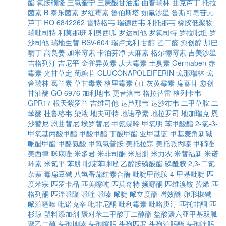
酯
氟胺磺隆
三氯奎宁
三庚酸甘油脂
曲普瑞林
曲克芦丁
托拉
菌素 B
泰乐菌素
罗红霉素
鲁伯斯塔
如氟沙星
鲁斯可皂苷元
芦丁
RO 6842262
雷特格韦
瑞德西韦
利托那韦
橡胶低聚物
瑞吡司特
利莫那班
利奥西呱
罗达司他
罗氟司特
罗拉吡坦
罗
沙司他
瑞地生替
RSV-604
瑞卢戈利
甘醇
乙二醛
愈创醇
加巴
喷丁
高良姜
加米霉素
卡泊芬净
天麻素
格尔德霉素
吉美沙星
吉格列汀
吉尼平
金雀异黄素
庆大霉素
土臭素
Germaben
赤
霉素
光甘草定
葡糖苷
GLUCONAPOLEIFERIN
戈那瑞林
戈
舍瑞林
葛兰素
草甘毒素
格里霉素
(+)-灰黄霉素
扁蓄苷
愈创
甘油醚
GO 6976
加利地韦
更昔洛韦
格拉替雷
格列卡韦
GPR17
根天紫罗兰
吉维司他
达芦那韦
达沙布韦
二甲草胺
二
苯醚
杜鲁格韦
染液
地夫可特
地诺孕素
地拉罗司
地加瑞克
恩
沙替尼
恩曲替尼
埃罗替尼
甲氨蝶呤
甲氧明
苯甲酸酯
2-氯-3-
甲氧基丙酸甲酯
甲酸甲酯
丁酸甲酯
亚甲基蓝
甲基麦角新碱
哌醋甲酯
甲酪氨酸
甲氧氯普胺
美托拉宗
美托哌丙嗪
甲硝唑
美西律
咪康唑
米多君
米非司酮
米屈肼
米力农
米替福新
米诺
环素
米氮平
苯肼
吡啶苯咪唑
乙醇胺磷酸酯
磷酰胺
2,3-二氮
杂萘
毒扁豆碱
八氢番茄红素合酶
吡啶甲酰胺
4-甲基吡啶
匹
度苯宗
匹罗卡品
匹美噻吨
匹莫奇特
频哪酮
匹维溴铵
蒎烯
匹
格列酮
匹泮哌隆
哌喹
哌嗪
哌啶
哌立度酯
增效醚
卵形椒碱
哌泊噻嗪
吡诺克辛
吡非尼酮
吡利霉素
吡咯庚汀
匹托非酮
匹
杉琼
塑料添加剂
聚对苯二甲酸丁二醇酯
盐酸聚六亚甲基双胍
聚乙二醇
头孢地嗪
头孢噻肟
头孢匹罗
头孢泊肟酯
头孢喹肟