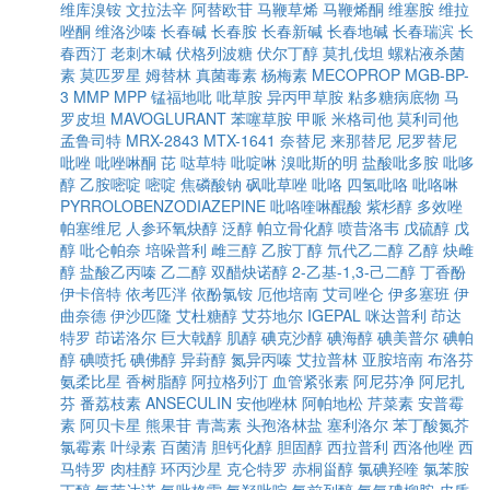
维库溴铵
文拉法辛
阿替欧苷
马鞭草烯
马鞭烯酮
维塞胺
维拉
唑酮
维洛沙嗪
长春碱
长春胺
长春新碱
长春地碱
长春瑞滨
长
春西汀
老刺木碱
伏格列波糖
伏尔丁醇
莫扎伐坦
螺粘液杀菌
素
莫匹罗星
姆替林
真菌毒素
杨梅素
MECOPROP
MGB-BP-
3
MMP
MPP
锰福地吡
吡草胺
异丙甲草胺
粘多糖病底物
马
罗皮坦
MAVOGLURANT
苯噻草胺
甲哌
米格司他
莫利司他
孟鲁司特
MRX-2843
MTX-1641
奈替尼
来那替尼
尼罗替尼
吡唑
吡唑啉酮
芘
哒草特
吡啶啉
溴吡斯的明
盐酸吡多胺
吡哆
醇
乙胺嘧啶
嘧啶
焦磷酸钠
砜吡草唑
吡咯
四氢吡咯
吡咯啉
PYRROLOBENZODIAZEPINE
吡咯喹啉醌酸
紫杉醇
多效唑
帕塞维尼
人参环氧炔醇
泛醇
帕立骨化醇
喷昔洛韦
戊硫醇
戊
醇
吡仑帕奈
培哚普利
雌三醇
乙胺丁醇
氘代乙二醇
乙醇
炔雌
醇
盐酸乙丙嗪
乙二醇
双醋炔诺醇
2-乙基-1,3-己二醇
丁香酚
伊卡倍特
依考匹泮
依酚氯铵
厄他培南
艾司唑仑
伊多塞班
伊
曲奈德
伊沙匹隆
艾杜糖醇
艾芬地尔
IGEPAL
咪达普利
茚达
特罗
茚诺洛尔
巨大戟醇
肌醇
碘克沙醇
碘海醇
碘美普尔
碘帕
醇
碘喷托
碘佛醇
异葑醇
氮异丙嗪
艾拉普林
亚胺培南
布洛芬
氨柔比星
香树脂醇
阿拉格列汀
血管紧张素
阿尼芬净
阿尼扎
芬
番荔枝素
ANSECULIN
安他唑林
阿帕地松
芹菜素
安普霉
素
阿贝卡星
熊果苷
青蒿素
头孢洛林盐
塞利洛尔
苯丁酸氮芥
氯霉素
叶绿素
百菌清
胆钙化醇
胆固醇
西拉普利
西洛他唑
西
马特罗
肉桂醇
环丙沙星
克仑特罗
赤桐甾醇
氯碘羟喹
氯苯胺