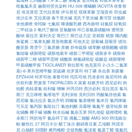
氨瑞林
乙内酰脲
1,4-苯二酚
潮霉素
金丝桃素
羟基木犀草素
吡氟氯禾灵
赫斯特荧光染料
HU-308
噻螨酮
IACVITA
依鲁替
尼
埃克替尼
艾代拉里斯
伊马替尼
双咪苯脲
艾瑞昔布
茚虫威
埃沙左米
艾拉莫德
春千里光碱
克氏千里光碱
番泻苷
丝氨醇
舍他康唑
舍吲哚
七氟烷
唾液酸乳糖
西布曲明
硅氮烷
硅氧烷
二甲硅油
2-氧代丁酸钠
亚氯酸钠
环己基氨基磺酸钠
透明质
酸钠
索拉芬
索利夫定
斯巴汀
斯巴达力定
亚精胺
精胺
螺内酯
角鲨烯
二氢睾丸酮
星形孢菌素
司他夫定
甜菊碱
甜菊苷
琥珀
酰亚胺
胃溃宁
三氯蔗糖
蔗糖
舒布硫胺
磺草酮
磺胺醋酰
磺胺
氯哒嗪
磺胺嘧啶
磺胺地索辛
磺胺二甲嘧啶
磺胺多辛
磺胺林
磺胺甲二唑
磺胺甲恶唑
磺酰胺
柳氮磺吡啶
硫酸盐
磺胺噻唑
甲基磺酰甲胺
TIGOLANER
替拉那韦
他克莫司
2-(3,5-二氯苯
基)-6-苯并恶唑甲酸
双硫磷
坦罗莫司
特丁磷
杀虫畏
刺蒺藜
EPZ6438
特罗司他
泰鲁司特
托匹司他
托舍多特
曲尼司特
曲
伏前列素
野麦畏
TINOPALCBS-X
尿素
桂哌齐特
西尼必利
肉
桂醛
肉桂基氯
桂利嗪
噌啉
环丙贝特
西沙必利
克拉屈滨
氯马
斯汀
克立咪唑
氯维地平
克利溴铵
克利贝特
丙酸氯倍他索
氯
西尼嗪
氯法拉滨
氯法齐明
四螨嗪
氯美噻唑
氯米芬
氯丙咪嗪
可乐定
氯丙胺
氯吡拉汀
氯他利酮
克霉唑
氯氮平
腺苷钴胺
羧
化辅酶
椰子碱
辅酶
秋水仙碱
氮杂五苯
阿扎他啶
硫唑嘌呤
氮
卓斯汀
阿折地平
氮杂环丁烷
偶氮二羧酸
AMG 900
阿伐曲泊
帕
酸性红 27
阿贝卡尔
醋丁洛尔
醋硝香豆素
乙缩醛
阿屈非
尼
白杨醇
别嘌醇
烯丙雌醇
交链孢酚
氨溴索
氨基丁醛
呱氨托