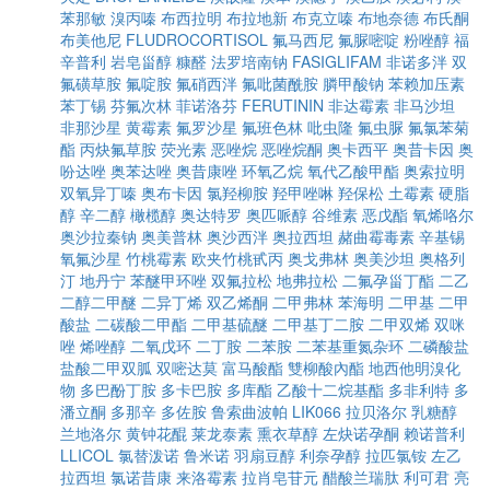
苯那敏
溴丙嗪
布西拉明
布拉地新
布克立嗪
布地奈德
布氏酮
布美他尼
FLUDROCORTISOL
氟马西尼
氟脲嘧啶
粉唑醇
福
辛普利
岩皂甾醇
糠醛
法罗培南钠
FASIGLIFAM
非诺多泮
双
氟磺草胺
氟啶胺
氟硝西泮
氟吡菌酰胺
膦甲酸钠
苯赖加压素
苯丁锡
芬氟次林
菲诺洛芬
FERUTININ
非达霉素
非马沙坦
非那沙星
黄霉素
氟罗沙星
氟班色林
吡虫隆
氟虫脲
氟氯苯菊
酯
丙炔氟草胺
荧光素
恶唑烷
恶唑烷酮
奥卡西平
奥昔卡因
奥
吩达唑
奥苯达唑
奥昔康唑
环氧乙烷
氧代乙酸甲酯
奥索拉明
双氧异丁嗪
奥布卡因
氯羟柳胺
羟甲唑啉
羟保松
土霉素
硬脂
醇
辛二醇
橄榄醇
奥达特罗
奥匹哌醇
谷维素
恶戊酯
氧烯咯尔
奥沙拉秦钠
奥美普林
奥沙西泮
奥拉西坦
赭曲霉毒素
辛基锡
氧氟沙星
竹桃霉素
欧夹竹桃甙丙
奥戈弗林
奥美沙坦
奥格列
汀
地丹宁
苯醚甲环唑
双氟拉松
地弗拉松
二氟孕甾丁酯
二乙
二醇二甲醚
二异丁烯
双乙烯酮
二甲弗林
苯海明
二甲基
二甲
酸盐
二碳酸二甲酯
二甲基硫醚
二甲基丁二胺
二甲双烯
双咪
唑
烯唑醇
二氧戊环
二丁胺
二苯胺
二苯基重氮杂环
二磷酸盐
盐酸二甲双胍
双嘧达莫
富马酸酯
雙柳酸內酯
地西他明溴化
物
多巴酚丁胺
多卡巴胺
多库酯
乙酸十二烷基酯
多非利特
多
潘立酮
多那辛
多佐胺
鲁索曲波帕
LIK066
拉贝洛尔
乳糖醇
兰地洛尔
黄钟花醌
莱龙泰素
熏衣草醇
左炔诺孕酮
赖诺普利
LLICOL
氯替泼诺
鲁米诺
羽扇豆醇
利奈孕醇
拉匹氯铵
左乙
拉西坦
氯诺昔康
来洛霉素
拉肖皂苷元
醋酸兰瑞肽
利可君
亮