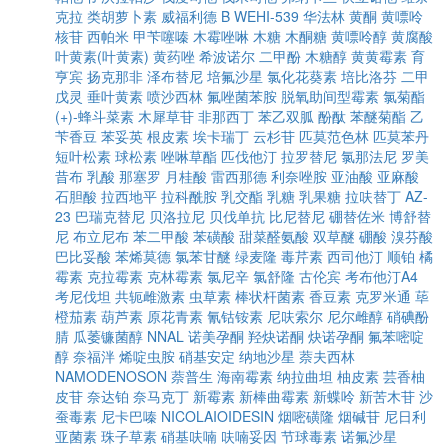
克拉
类胡萝卜素
威福利德 B
WEHI-539
华法林
黄酮
黄嘌呤
核苷
西帕米
甲苄噻嗪
木霉唑啉
木糖
木酮糖
黄嘌呤醇
黄腐酸
叶黄素(叶黄素)
黄药唑
希波诺尔
二甲酚
木糖醇
黄黄霉素
育
亨宾
扬克那非
泽布替尼
培氟沙星
氯化花葵素
培比洛芬
二甲
戊灵
垂叶黄素
喷沙西林
氟唑菌苯胺
脱氧助间型霉素
氯菊酯
(+)-蜂斗菜素
木犀草苷
非那西丁
苯乙双胍
酚酞
苯醚菊酯
乙
苄香豆
苯妥英
根皮素
埃卡瑞丁
云杉苷
匹莫范色林
匹莫苯丹
短叶松素
球松素
唑啉草酯
匹伐他汀
拉罗替尼
氯那法尼
罗美
昔布
乳酸
那塞罗
月桂酸
雷西那德
利奈唑胺
亚油酸
亚麻酸
石胆酸
拉西地平
拉科酰胺
乳交酯
乳糖
乳果糖
拉呋替丁
AZ-
23
巴瑞克替尼
贝洛拉尼
贝伐单抗
比尼替尼
硼替佐米
博舒替
尼
布立尼布
苯二甲酸
苯磺酸
甜菜醛氨酸
双草醚
硼酸
溴芬酸
巴比妥酸
苯烯莫德
氯苯甘醚
绿麦隆
毒芹素
西司他汀
顺铂
橘
霉素
克拉霉素
克林霉素
氯尼辛
氯舒隆
古伦宾
考布他汀A4
考尼伐坦
共轭雌激素
虫草素
棒状杆菌素
香豆素
克罗米通
荜
橙茄素
葫芦素
原花青素
氰钴铵素
尼呋索尔
尼尔雌醇
硝碘酚
腈
瓜萎镰菌醇
NNAL
诺美孕酮
羟炔诺酮
炔诺孕酮
氟苯嘧啶
醇
奈福泮
烯啶虫胺
硝基安定
纳地沙星
萘夫西林
NAMODENOSON
萘普生
海南霉素
纳拉曲坦
柚皮素
芸香柚
皮苷
奈达铂
奈马克丁
新霉素
新棒曲霉素
新蝶呤
新苦木苷
沙
蚕毒素
尼卡巴嗪
NICOLAIOIDESIN
烟嘧磺隆
烟碱苷
尼日利
亚菌素
珠子草素
硝基呋喃
呋喃妥因
节球毒素
诺氟沙星