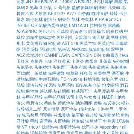
莉素
JN7-69
K252A
KL140061A
K252C
贝壳杉烯酸
曲酸
氯
氨酮
3-氨基-3-脱氧-D-葡萄糖
盐酸氯氨酮
酮康唑
几夫碱
地
骨皮乙素
犬尿素
KF31327
K777
山奈酚
咖啡豆醇
鲸醇
卡那
霉素
凯他色林
酮洛芬
酮替芬
凯林
夸胡林
K-RAS(G12C)
INHIBITOR
硫酸角蛋白钠盐
LM11A 31
拉帕替尼
嘧菌酯
AZASPIRO
阿巴卡韦
乙草胺
阿昔洛韦
阿德福韦
阿福拉纳
甲
草胺
酒精生物标志物
阿格列扎
安普那韦
蒿乙醚
蒿甲醚
阿扎
那韦
黄芪提取物
唑啶磷
ABT-348
阿莫兰特
阿莫伦特
四烯雌
酮
阿普斯特
阿瑞吡坦
氨来诺
AMX208
氟氯吡啶酯
双甲脒
AOZ
坎地沙坦
CANNFLAVIN
CAPENSINIDIN
卷曲霉素
辣椒
玉红素
克菌丹
卡铂
洋红霉素
卡洛芬
酪蛋白
儿茶素
头孢唑啉
头孢妥仑
头孢替坦
头孢西丁
头孢布烯
头孢霉菌素
头孢哌林
西伐他汀
杀草敏
氯嘧磺隆
枯草隆
托彻普
曲美替尼
酒石酸
牛
磺脱氧胆酸
牛磺石胆酸
TD-198946
特地唑胺
替加色罗
硫代
肌酸
噻洛芬酸
托灭酸
氨甲环酸
四氢氨基吖啶
坦度螺酮
酒石
酸酯
酸性黄
炔诺酮
炔诺肟酯
羟基那可汀
去甲度硫平
去甲替
林
去甲托品醇
去甲托品酮
诺司卡品
特女贞苷
NADPH
纳多
洛尔
萘肟洛尔
萘呋胺
萘哌地尔
纳洛西酮
萘酚
奈必洛尔
橙花
叔醇邻苯二酚
尼古博星
尼可地尔
硝呋太尔
非洛替尼
非罗考
昔
氟马替尼
阿魏酸
芬戈莫德
氟灭酸
氟硅酸
氟苯吡菌胺
叶酸
亚叶酸
甲酸
富里酸
夫西地酸
荞麦碱
法莫替丁
牡荆素
沃诺拉
赞
VP 14637
伐昔洛韦
缬更昔洛韦
伐司扑达
Vapendavir
维
帕他韦
沃拉帕沙
伐度司他
伐米司他
弗纳卡兰
伏立诺他
维奈