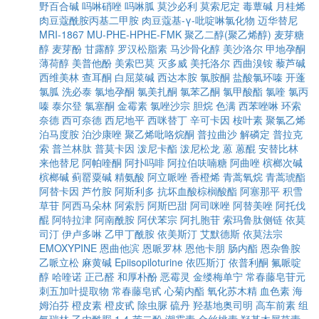
野百合碱
吗啉硝唑
吗啉胍
莫沙必利
莫索尼定
毒蕈碱
月桂烯
肉豆蔻酰胺丙基二甲胺
肉豆蔻基-γ-吡啶啉氯化物
迈华替尼
MRI-1867
MU-PHE-HPHE-FMK
聚乙二醇(聚乙烯醇)
麦芽糖
醇
麦芽酚
甘露醇
罗汉松脂素
马沙骨化醇
美沙洛尔
甲地孕酮
薄荷醇
美普他酚
美索巴莫
灭多威
美托洛尔
西曲溴铵
藜芦碱
西维美林
查耳酮
白屈菜碱
西达本胺
氯胺酮
盐酸氯环嗪
开蓬
氯胍
洗必泰
氯地孕酮
氯美扎酮
氯苯乙酮
氯甲酸酯
氯喹
氯丙
嗪
泰尔登
氯塞酮
金霉素
氯唑沙宗
胆烷
色满
西苯唑啉
环索
奈德
西可奈德
西尼地平
西咪替丁
辛可卡因
桉叶素
聚氯乙烯
泊马度胺
泊沙康唑
聚乙烯吡咯烷酮
普拉曲沙
解磷定
普拉克
索
普兰林肽
普莫卡因
泼尼卡酯
泼尼松龙
蒽
蒽醌
安替比林
来他替尼
阿帕喹酮
阿扑吗啡
阿拉伯呋喃糖
阿曲唑
槟榔次碱
槟榔碱
蓟罂粟碱
精氨酸
阿立哌唑
香橙烯
青蒿氧烷
青蒿琥酯
阿替卡因
芦竹胺
阿斯利多
抗坏血酸棕榈酸酯
阿塞那平
积雪
草苷
阿西马朵林
阿索肟
阿斯巴甜
阿司咪唑
阿替美唑
阿托伐
醌
阿特拉津
阿南酰胺
阿伏苯宗
阿扎胞苷
索玛鲁肽侧链
依莫
司汀
伊卢多啉
乙甲丁酰胺
依美斯汀
艾默德斯
依莫法宗
EMOXYPINE
恩曲他滨
恩哌罗林
恩他卡朋
肠内酯
恩杂鲁胺
乙哌立松
麻黄碱
Epiisopiloturine
依匹斯汀
依普利酮
氟哌啶
醇
哈喹诺
正己醛
和厚朴酚
恶霉灵
金缕梅单宁
常春藤皂苷元
刺五加叶提取物
常春藤皂甙
心菊内酯
氧化苏木精
血色素
海
姆泊芬
橙皮素
橙皮甙
除虫脲
硫丹
羟基地奥司明
高车前素
组