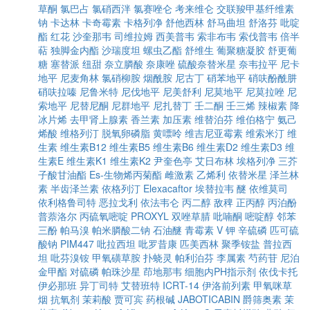
草酮
氯巴占
氯硝西泮
氯赛唑仑
考来维仑
交联羧甲基纤维素
钠
卡达林
卡奇霉素
卡格列净
舒他西林
舒马曲坦
舒洛芬
吡啶
酯
红花
沙奎那韦
司维拉姆
西美普韦
索非布韦
索伐普韦
倍半
萜
独脚金内酯
沙瑞度坦
螺虫乙酯
舒维生
葡聚糖凝胶
舒更葡
糖
塞替派
纽甜
奈立膦酸
奈康唑
硫酸奈替米星
奈韦拉平
尼卡
地平
尼麦角林
氯硝柳胺
烟酰胺
尼古丁
硝苯地平
硝呋酚酰肼
硝呋拉嗪
尼鲁米特
尼伐地平
尼美舒利
尼莫地平
尼莫拉唑
尼
索地平
尼替尼酮
尼群地平
尼扎替丁
壬二酮
壬三烯
辣椒素
降
冰片烯
去甲肾上腺素
香兰素
加压素
维替泊芬
维伯格宁
氨己
烯酸
维格列汀
脱氧卵磷脂
黄嘌呤
维吉尼亚霉素
维索米汀
维
生素
维生素B12
维生素B5
维生素B6
维生素D2
维生素D3
维
生素E
维生素K1
维生素K2
尹奎色亭
艾日布林
埃格列净
三芥
子酸甘油酯
Es-生物烯丙菊酯
雌激素
乙烯利
依替米星
泽兰林
素
半齿泽兰素
依格列汀
Elexacaftor
埃替拉韦
醚
依维莫司
依利格鲁司特
恶拉戈利
依法韦仑
丙二醇
敌稗
正丙醇
丙泊酚
普萘洛尔
丙硫氧嘧啶
PROXYL
双唑草腈
吡喃酮
嘧啶醇
邻苯
三酚
帕马溴
帕米膦酸二钠
石油醚
青霉素 V 钾
辛硫磷
匹可硫
酸钠
PIM447
吡拉西坦
吡罗昔康
匹美西林
聚季铵盐
普拉西
坦
吡芬溴铵
甲氧磺草胺
扑蛲灵
帕利泊芬
李属素
芍药苷
尼泊
金甲酯
对硫磷
帕珠沙星
茚地那韦
细胞内PH指示剂
依伐卡托
伊必那班
异丁司特
艾替班特
ICRT-14
伊洛前列素
甲氧咪草
烟
抗氧剂
茉莉酸
贾可宾
药根碱
JABOTICABIN
爵筛奥素
茉