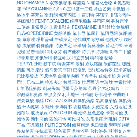
NOTOHAMOSIN
双苯氟脲
制霉菌素
N-硝基化合物
4-氨基吡
啶
FAPYGUANINE
2,6,10-三甲基十二烷
常山乙素
非氨酯
非
洛地平
芬苯达唑
葑酮
氟苯丙胺
非诺贝特
芬诺宁
非诺沙唑啉
芬哌酰胺
FENPROTALENE
维甲酰酚胺
芬司匹利
芬替康唑
二茂铁
非索罗定
非索非那定
FEXRAMINE
非那雄胺
黄烷酮
FLAVOPEREIRINE
黄酮哌酯
氟卡尼
氟尿苷
氟阿尼酮
氟酮磺
隆
氟康唑
塔斯品碱
牛磺罗定
他伐硼罗
紫杉碱
他扎罗汀
戊唑
醇
虫酰肼
特糠酯酮
特必夫定
环磺酮
替莫唑胺
替尼泊甙
替诺
尼唑
替普瑞酮
特比萘芬
特布他林
特丁津
特康唑
对苯二甲酸
特非那定
来氟米特
特立帕肽
特立齐酮
特硝唑
萜烯
TERRYLENE
叔丁胺
特索芬辛
睾酮
双炔诺酸
米酵菌酸
啶酰
菌胺
乳香脂酸
假马齿苋皂苷I
巴柳氮
盐酸班布特罗
巴米茶碱
巴比妥酸盐
巴尼地平
白僵菌内酯
巴多昔芬
倍氯米松
苯达莫
司汀
昆布二糖
拉米夫定
拉莫三嗪
拉尼西明
兰瑞肽
兰索拉唑
L-羊毛硫氨酸
刺乌头碱
毛果天芥菜碱
劳丹宁
六驳碱
N-十二
烷酰基肌氨酸
来那度胺
利比地平
纤精酮
乐卡地平
来曲唑
L-
叔亮氨酸
氰醇
CYCLAZOSIN
氟氯氰菊酯
氯氟氰菊酯
氯氰菊
酯
环丙氨嗪
杀螟丹
卡博特韦
坎格瑞洛
头孢克洛
头孢地尼
头
孢噻呋
氯灭鼠灵
CYSTOFUR
毒死蜱
显色底物
卡莫司他
头
孢他美
新利司他
西他司他
可比司他
头孢米诺
环吡酮
DBTA
丁布
匹凡西林
PLITIDEPSIN
纽莫康定
鬼臼毒素
聚甲酚磺醛
多粘菌素
多抗霉素
胆色素原
普拉沙星
普拉洛芬
哌唑嗪
7-生