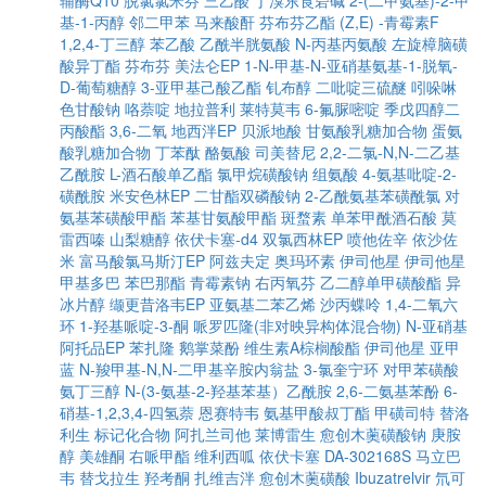
辅酶Q10
脱氯氯米芬
三乙酸
丁溴东莨菪碱
2-(二甲氨基)-2-甲
基-1-丙醇
邻二甲苯
马来酸酐
芬布芬乙酯
(Z,E) -青霉素F
1,2,4-丁三醇
苯乙酸
乙酰半胱氨酸
N-丙基丙氨酸
左旋樟脑磺
酸异丁酯
芬布芬
美法仑EP
1-N-甲基-N-亚硝基氨基-1-脱氧-
D-葡萄糖醇
3-亚甲基己酸乙酯
钆布醇
二吡啶三硫醚
吲哚啉
色甘酸钠
咯萘啶
地拉普利
莱特莫韦
6-氟脲嘧啶
季戊四醇二
丙酸酯
3,6-二氧
地西泮EP
贝派地酸
甘氨酸乳糖加合物
蛋氨
酸乳糖加合物
丁苯酞
酪氨酸
司美替尼
2,2-二氯-N,N-二乙基
乙酰胺
L-酒石酸单乙酯
氯甲烷磺酸钠
组氨酸
4-氨基吡啶-2-
磺酰胺
米安色林EP
二甘酯双磷酸钠
2-乙酰氨基苯磺酰氯
对
氨基苯磺酸甲酯
苯基甘氨酸甲酯
斑蝥素
单苯甲酰酒石酸
莫
雷西嗪
山梨糖醇
依伏卡塞-d4
双氯西林EP
喷他佐辛
依沙佐
米
富马酸氯马斯汀EP
阿兹夫定
奥玛环素
伊司他星
伊司他星
甲基多巴
苯巴那酯
青霉素钠
右丙氧芬
乙二醇单甲磺酸酯
异
冰片醇
缬更昔洛韦EP
亚氨基二苯乙烯
沙丙蝶呤
1,4-二氧六
环
1-羟基哌啶-3-酮
哌罗匹隆(非对映异构体混合物)
N-亚硝基
阿托品EP
苯扎隆
鹅掌菜酚
维生素A棕榈酸酯
伊司他星
亚甲
蓝
N-羧甲基-N,N-二甲基辛胺内翁盐
3-氯奎宁环
对甲苯磺酸
氨丁三醇
N-(3-氨基-2-羟基苯基）乙酰胺
2,6-二氨基苯酚
6-
硝基-1,2,3,4-四氢萘
恩赛特韦
氨基甲酸叔丁酯
甲磺司特
替洛
利生
标记化合物
阿扎兰司他
莱博雷生
愈创木薁磺酸钠
庚胺
醇
美雄酮
右哌甲酯
维利西呱
依伏卡塞
DA-302168S
马立巴
韦
替戈拉生
羟考酮
扎维吉泮
愈创木薁磺酸
Ibuzatrelvir
氘可