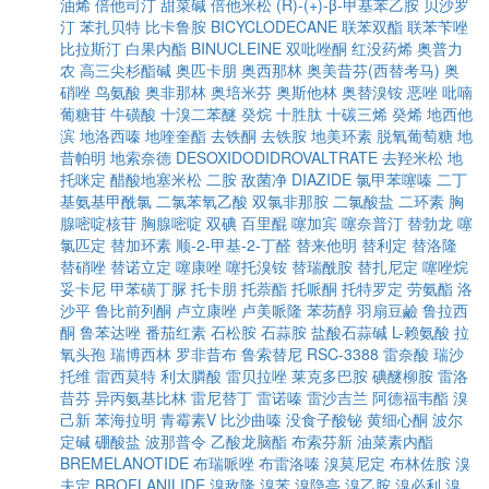
油烯
倍他司汀
甜菜碱
倍他米松
(R)-(+)-β-甲基苯乙胺
贝沙罗
汀
苯扎贝特
比卡鲁胺
BICYCLODECANE
联苯双酯
联苯苄唑
比拉斯汀
白果内酯
BINUCLEINE
双吡唑酮
红没药烯
奥普力
农
高三尖杉酯碱
奥匹卡朋
奥西那林
奥美昔芬(西替考马)
奥
硝唑
鸟氨酸
奥非那林
奥培米芬
奥斯他林
奥替溴铵
恶唑
吡喃
葡糖苷
牛磺酸
十溴二苯醚
癸烷
十胜肽
十碳三烯
癸烯
地西他
滨
地洛西嗪
地喹奎酯
去铁酮
去铁胺
地美环素
脱氧葡萄糖
地
昔帕明
地索奈德
DESOXIDODIDROVALTRATE
去羟米松
地
托咪定
醋酸地塞米松
二胺
敌菌净
DIAZIDE
氯甲苯噻嗪
二丁
基氨基甲酰氯
二氯苯氧乙酸
双氯非那胺
二氯酸盐
二环素
胸
腺嘧啶核苷
胸腺嘧啶
双碘
百里醌
噻加宾
噻奈普汀
替勃龙
噻
氯匹定
替加环素
顺-2-甲基-2-丁醛
替来他明
替利定
替洛隆
替硝唑
替诺立定
噻康唑
噻托溴铵
替瑞酰胺
替扎尼定
噻唑烷
妥卡尼
甲苯磺丁脲
托卡朋
托萘酯
托哌酮
托特罗定
劳氨酯
洛
沙平
鲁比前列酮
卢立康唑
卢美哌隆
苯芴醇
羽扇豆鹼
鲁拉西
酮
鲁苯达唑
番茄红素
石松胺
石蒜胺
盐酸石蒜碱
L-赖氨酸
拉
氧头孢
瑞博西林
罗非昔布
鲁索替尼
RSC-3388
雷奈酸
瑞沙
托维
雷西莫特
利太膦酸
雷贝拉唑
莱克多巴胺
碘醚柳胺
雷洛
昔芬
异丙氨基比林
雷尼替丁
雷诺嗪
雷沙吉兰
阿德福韦酯
溴
己新
苯海拉明
青霉素V
比沙曲嗪
没食子酸铋
黄细心酮
波尔
定碱
硼酸盐
波那普令
乙酸龙脑酯
布索芬新
油菜素内酯
BREMELANOTIDE
布瑞哌唑
布雷洛嗪
溴莫尼定
布林佐胺
溴
夫定
BROFLANILIDE
溴敌隆
溴苯
溴隐亭
溴乙胺
溴必利
溴