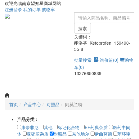
欢迎光临南京望知星商城网站
注册
登录
我的订单
购物车
搜索
关键词：
酮洛芬 Ketoprofen 159490-
55-8
批量搜索
询价篮(
0
)
购物
车(
0
)
13276650839
Toggle
navigati
首页
产品中心
对照品
阿莫兰特
产品分类：
康奈非尼
其他
标记化合物
EP药典杂质
医药中间
体
亚硝胺杂质
对照品
奈他地尔
伊曲莫德
苯环喹