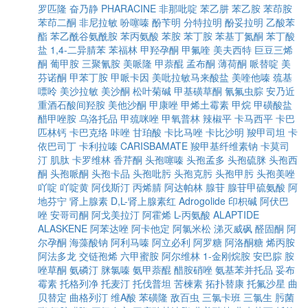
罗匹隆
奋乃静
PHARACINE
非那吡啶
苯乙肼
苯乙胺
苯茚胺
苯茚二酮
非尼拉敏
吩噻嗪
酚苄明
分特拉明
酚妥拉明
乙酸苯
酯
苯乙酰谷氨酰胺
苯丙氨酸
苯胺
苯丁胺
苯基丁氮酮
苯丁酸
盐
1,4-二异腈苯
苯福林
甲羟孕酮
甲氟喹
美夫西特
巨豆三烯
酮
葡甲胺
三聚氰胺
美哌隆
甲萘醌
孟布酮
薄荷酮
哌替啶
美
芬诺酮
甲苯丁胺
甲哌卡因
美吡拉敏马来酸盐
美喹他嗪
巯基
嘌呤
美沙拉敏
美沙酮
松叶菊碱
甲基磺草酮
氰氟虫腙
安乃近
重酒石酸间羟胺
美他沙酮
甲康唑
甲烯土霉素
甲烷
甲磺酸盐
醋甲唑胺
乌洛托品
甲巯咪唑
甲氧普林
辣椒平
卡马西平
卡巴
匹林钙
卡巴克络
咔唑
甘珀酸
卡比马唑
卡比沙明
羧甲司坦
卡
依巴司丁
卡利拉嗪
CARISBAMATE
羧甲基纤维素钠
卡莫司
汀
肌肽
卡罗维林
香芹酮
头孢噻嗪
头孢孟多
头孢硫脒
头孢西
酮
头孢哌酮
头孢卡品
头孢吡肟
头孢克肟
头孢甲肟
头孢美唑
吖啶
吖啶黄
阿伐斯汀
丙烯腈
阿达帕林
腺苷
腺苷甲硫氨酸
阿
地芬宁
肾上腺素
D,L-肾上腺素红
Adrogolide
印枳碱
阿伏巴
唑
安哥司酮
阿戈美拉汀
阿霍烯
L-丙氨酸
ALAPTIDE
ALASKENE
阿苯达唑
阿卡他定
阿氯米松
涕灭威砜
醛固酮
阿
尔孕酮
海藻酸钠
阿利马嗪
阿立必利
阿罗糖
阿洛酮糖
烯丙胺
阿法多龙
交链孢烯
六甲蜜胺
阿尔维林
1-金刚烷胺
安巴腙
胺
唑草酮
氨磷汀
脒氯嗪
氨甲萘醌
醋胺硝唑
氨基苯并托品
妥布
霉素
托格列净
托麦汀
托伐普坦
苦楝素
拓扑替康
托氟沙星
曲
贝替定
曲格列汀
维A酸
苯磺隆
敌百虫
三氯卡班
三氯生
肟菌