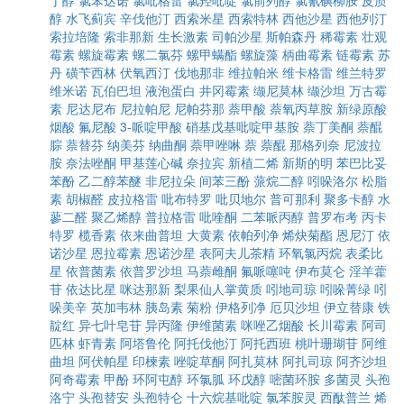
丁醇
氯苯达诺
氯吡格雷
氯羟吡啶
氯前列醇
氯氰碘柳胺
皮质
醇
水飞蓟宾
辛伐他汀
西索米星
西索特林
西他沙星
西他列汀
索拉培隆
索非那新
生长激素
司帕沙星
斯帕森丹
稀霉素
壮观
霉素
螺旋霉素
螺二氯芬
螺甲螨酯
螺旋藻
柄曲霉素
链霉素
苏
丹
磺苄西林
伏氧西汀
伐地那非
维拉帕米
维卡格雷
维兰特罗
维米诺
瓦伯巴坦
液泡蛋白
井冈霉素
缬尼莫林
缬沙坦
万古霉
素
尼达尼布
尼拉帕尼
尼帕芬那
萘甲酸
萘氧丙草胺
新绿原酸
烟酸
氟尼酸
3-哌啶甲酸
硝基戊基吡啶甲基胺
萘丁美酮
萘醌
腙
萘替芬
纳美芬
纳曲酮
萘甲唑啉
萘
萘醌
那格列奈
尼波拉
胺
奈法唑酮
甲基莲心碱
奈拉宾
新植二烯
新斯的明
苯巴比妥
苯酚
乙二醇苯醚
非尼拉朵
间苯三酚
蒎烷二醇
吲哚洛尔
松脂
素
胡椒醛
皮拉格雷
吡布特罗
吡贝地尔
普可那利
聚多卡醇
水
蓼二醛
聚乙烯醇
普拉格雷
吡喹酮
二苯哌丙醇
普罗布考
丙卡
特罗
榄香素
依来曲普坦
大黄素
依帕列净
烯炔菊酯
恩尼汀
依
诺沙星
恩拉霉素
恩诺沙星
表阿夫儿茶精
环氧氯丙烷
表柔比
星
依普菌素
依普罗沙坦
马萘雌酮
氟哌噻吨
伊布莫仑
淫羊藿
苷
依达比星
咪达那新
梨果仙人掌黄质
吲地司琼
吲哚菁绿
吲
哚美辛
英加韦林
胰岛素
菊粉
伊格列净
厄贝沙坦
伊立替康
铁
靛红
异七叶皂苷
异丙隆
伊维菌素
咪唑乙烟酸
长川霉素
阿司
匹林
虾青素
阿塔鲁伦
阿托伐他汀
阿托西班
桃叶珊瑚苷
阿维
曲坦
阿伏帕星
印楝素
唑啶草酮
阿扎莫林
阿扎司琼
阿齐沙坦
阿奇霉素
甲酚
环阿屯醇
环氯胍
环戊醇
嘧菌环胺
多菌灵
头孢
洛宁
头孢替安
头孢特仑
十六烷基吡啶
氯苯胺灵
西酞普兰
烯