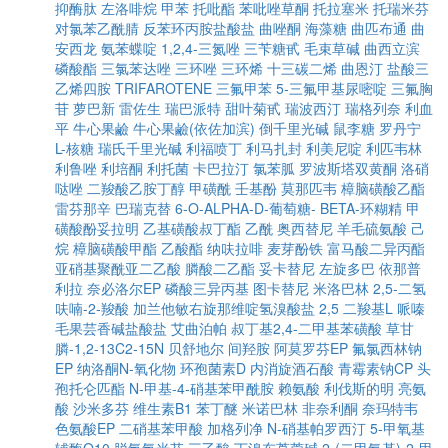
抑酶肽
左洛啡烷
甲苯
托吡酯
苯吡唑草酮
托拉塞米
托瑞米芬
对氯苯乙酰腈
反苯环丙胺盐酸盐
曲唑酮
海藻糖
曲匹布通
曲
安西龙
氨苯蝶啶
1,2,4-三氮唑
三苄糖甙
毛束草碱
曲西立滨
磷酸酯
三氯苯达唑
三环唑
三环烯
十三碳二烯
曲恩汀
盐酸三
乙烯四胺
TRIFAROTENE
三氟甲苯
5-三氟甲基尿嘧啶
三氟胸
苷
萝巴新
雷佐生
瑞巴派特
甜叶菊甙
瑞波西汀
瑞格列奈
利血
平
牛心果鹼
牛心果鹼(依佐加滨)
倒千里光碱
鼠李糖
罗丹宁
L-核糖
瑞氏千里光碱
利福喷丁
利马扎封
利美尼啶
利匹韦林
利鲁唑
利培酮
利托菌
卡巴拉汀
氯苯胍
罗波斯塔双黄酮
洛硝
哒唑
二羧酸乙胺丁醇
甲磺酰
壬基酚
莫那匹韦
樟脑磺酸乙酯
雷芬那辛
巴瑞克替
6-O-ALPHA-D-葡萄糖- BETA-环糊精
甲
磺酸酚妥拉明
乙基磺酸叔丁酯
乙酰
奥西替尼
羊毛硫氨酸
己
烷
樟脑磺酸甲酯
乙酸酯
纳呋拉啡
麦芽酚铁
富马酸二异丙酯
亚硝基聚酰亚二乙酸
膦酸二乙酯
妥卡替尼
左旋多巴
依那普
利拉
奈必洛尔EP
磷酸三异丙基
图卡替尼
米洛巴林
2,5-二氢
呋喃-2-羧酸
加兰他敏右旋那维啶氢溴酸盐
2,5 二羧基L 哌嗪
毛果芸香碱盐酸盐
艾曲泊帕
叔丁基2,4-二甲基苯磺酸
草甘
膦-1,2-13C2-15N
贝舒地尔
间羟胺
阿莫罗芬EP
氟氯西林钠
EP
纳洛酮N-氧化物
环孢菌素D
内消旋酒石酸
青霉素钠CP
头
孢托仑匹酯
N-甲基-4-硝基苯甲酰胺
赖氨酸
利伐斯的明
亮氨
酸
沙米多芬
维生素B1
苯丁醚
米诺巴林
非奈利酮
奈玛特韦
色氨酸EP
二硝基苯甲酸
加格列净
N-硝基帕罗西汀
5-甲氧基