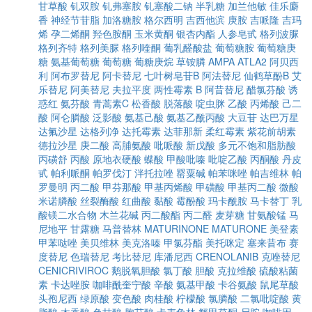
甘草酸
钆双胺
钆弗塞胺
钆塞酸二钠
半乳糖
加兰他敏
佳乐麝
香
神经节苷脂
加洛糖胺
格尔西明
吉西他滨
庚胺
吉哌隆
吉玛
烯
孕二烯酮
羟色胺酮
玉米黄酮
银杏内酯
人参皂甙
格列波脲
格列齐特
格列美脲
格列喹酮
葡乳醛酸盐
葡萄糖胺
葡萄糖庚
糖
氨基葡萄糖
葡萄糖
葡糖庚烷
草铵膦
AMPA
ATLA2
阿贝西
利
阿布罗替尼
阿卡替尼
七叶树皂苷B
阿法替尼
仙鹤草酚B
艾
乐替尼
阿美替尼
夫拉平度
两性霉素 B
阿昔替尼
醋氯芬酸
诱
惑红
氨芬酸
青蒿素C
松香酸
脱落酸
啶虫脒
乙酸
丙烯酸
己二
酸
阿仑膦酸
泛影酸
氨基己酸
氨基乙酰丙酸
大豆苷
达巴万星
达氟沙星
达格列净
达托霉素
达菲那新
柔红霉素
紫花前胡素
德拉沙星
庚二酸
高脯氨酸
吡哌酸
新戊酸
多元不饱和脂肪酸
丙磺舒
丙酸
原地衣硬酸
蝶酸
甲酸吡嗪
吡啶乙酸
丙酮酸
丹皮
甙
帕利哌酮
帕罗伐汀
泮托拉唑
罂粟碱
帕苯咪唑
帕吉维林
帕
罗曼明
丙二酸
甲芬那酸
甲基丙烯酸
甲磺酸
甲基丙二酸
微酸
米诺膦酸
丝裂酶酸
红曲酸
黏酸
霉酚酸
玛卡酰胺
马卡替丁
乳
酸镁二水合物
木兰花碱
丙二酸酯
丙二醛
麦芽糖
甘氨酸锰
马
尼地平
甘露糖
马普替林
MATURINONE
MATURONE
美登素
甲苯哒唑
美贝维林
美克洛嗪
甲氯芬酯
美托咪定
塞来昔布
赛
度替尼
色瑞替尼
考比替尼
库潘尼西
CRENOLANIB
克唑替尼
CENICRIVIROC
鹅脱氧胆酸
氯丁酸
胆酸
克拉维酸
硫酸粘菌
素
卡达唑胺
咖啡酰奎宁酸
辛酸
氨基甲酸
卡谷氨酸
鼠尾草酸
头孢尼西
绿原酸
变色酸
肉桂酸
柠檬酸
氯膦酸
二氯吡啶酸
黄