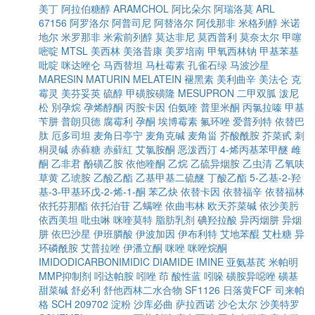
美丁
阿拉伯糖醇
ARAMCHOL
阿比朵尔
阿瑞洛莫
ARL
67156
阿罗洛尔
阿普司尼
阿替洛尔
阿伐那非
米格列醇
米诺
地尔
米罗那非
米索前列醇
莫达非尼
莫西普利
莫奈太尔
甲噻
嘧啶
MTSL
美西林
美洛昔康
美罗培南
甲氧西林钠
甲基苯基
吡啶
咪达唑仑
马西替坦
马杜霉素
孔雀石绿
马波沙星
MARESIN
MATURIN
MELATEIN
褪黑素
美利曲辛
美法仑
克
霉灵
美芬妥英
硫醇
甲磺胺磺隆
MESUPRON
二甲双胍
泼尼
松
別孕烷
孕烯醇酮
丙胺卡因
伯氨喹
普里米酮
丙氯拉嗪
甲基
苄肼
普朗贝德
腐霉利
孕酮
埃博霉素
氟环唑
爱普列特
依替巴
肽
厄多司坦
麦角日亭宁
麦角克碱
麦角甾
芥酸酰胺
芥菜甙
刺
桐灵碱
赤藓糖
赤蘚紅
艾氯胺酮
恶泼西汀
4-烯丙基苯甲醚
雌
酮
乙非君
酚磺乙胺
依他喹酮
乙烷
乙硫异烟胺
乙虫清
乙氧呋
草黄
乙琥胺
乙酸乙酯
乙基甲基二硫醚
丁酸乙酯
5-乙基-2-羟
基-3-甲基环戊-2-烯-1-酮
苯乙炔
依替卡因
依替福辛
依替福林
依托芬那酯
依托泊苷
乙螨唑
依曲韦林
欧天芥菜碱
依沙美肟
依西美坦
吡虫啉
咪喹莫特
脂肪乳剂
碘羟拉酸
异丙烟肼
异烟
肼
依巴沙星
伊班膦酸
伊波加因
伊布利特
艾地苯醌
艾杜糖
异
环磷酰胺
艾普拉唑
伊潘立酮
咪唑
咪唑烷酮
IMIDODICARBONIMIDIC DIAMIDE
IMINE
亚氨基芪
米帕明
MMP抑制剂
吲达帕胺
吲唑
茚
酸性蓝
吲哚
磺胺异噁唑
磺基
甜菜碱
舒必利
舒他西林二水合物
SF1126
日落黄FCF
司来帕
格
SCH 209702
淀粉
沙库必曲
萨拉西诺
沙仑太尔
沙美特罗