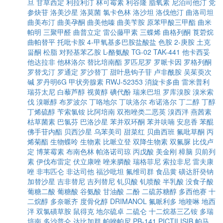
旦
甘草西定
利拉利汀
林可霉素
利谷隆
脂氧素
尼泊司他汀
党
参炔苷
洛美沙星
洛莫菌
氯卡色林
洛沙坦
洛伐他汀
曲洛司坦
曲美布汀
曲美孕酮
曲美他嗪
曲美苄胺
原苯甲酸三甲酯
曲米
帕明
三聚甲醛
曲普立定
雷公藤甲素
三蝶烯
曲格列酮
莨菪烷
曲帕替平
托吡卡胺
4-甲氧基多巴胺盐酸盐
色胺
2-庚胺
土克
甾酮
松脂
对羟基苯乙胺
L-酪氨酸
TG-02
TAK-441
他卡西妥
他达拉非
他林洛尔
替比培南酯
罗匹尼罗
罗哌卡因
罗格列酮
罗替戈汀
罗通定
罗沙替丁
甜叶悬钩子苷
卢非酰胺
吴茱萸次
碱
罗丹明6G
甲状旁腺素
RWJ-52353
消旋卡多曲
雷米普利
瑞芬太尼
白藜芦醇
视黄醇
碘代酚
瑞来巴坦
罗库溴胺
溴米索
伐
溴哌醇
布罗波尔
丁咯地尔
丁呋洛尔
布诺洛尔
丁二醇
丁醇
丁烯硫醇
苄索氯铵
比阿培南
双孢唑类二恶英
溴西泮
燕茜素
枯草菌素
巴氯芬
巴洛沙星
苯并双环酮
苯并呋喃
安息香
苯醌
佛手苷内酯
贝西沙星
乌苯美司
甜菜红
贝曲西班
氟吡草酮
丙
烯菊酯
生物蝶呤
生物素
比哌立登
双降生物素
双氟脲
比伐卢
定
博莱霉素
布南色林
帕洛诺司琼
丙戊酸
美金刚
樟脑
贝前列
素
伊伐布雷定
伏立康唑
唑来膦酸
瑞格菲尼
索拉非尼
雷夫康
唑
非韦匹仑
非达司他
福沙吡坦
氟维司群
食品黄
磺达肝癸钠
加替沙星
吉非替尼
吉列替尼
钆贝酸
钆喷酸
半乳酸
没食子酸
葡糖二酸
葡糖酸
谷氨酸
甘油酸
二酚
二硫苏糖醇
多西他赛
十
二烷醇
多奈哌齐
度骨化醇
DRIMANOL
氟哌利多
地喹啉
地西
泮
双氯磺草胺
鼠得克
地尔硫卓
二硫仑
十二烷基三乙铵
多瑞
培南
多沙普仑
达比加群
帕唑帕尼
PB-141
PICTILISIB
帕马