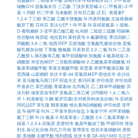
色氨酸EP
二硝基苯甲酸
加格列净
N-硝基帕罗西汀
5-甲氧基
辅酶Q10
脱氯氯米芬
三乙酸
丁溴东莨菪碱
2-(二甲氨基)-2-甲
基-1-丙醇
邻二甲苯
马来酸酐
芬布芬乙酯
(Z,E) -青霉素F
1,2,4-丁三醇
苯乙酸
乙酰半胱氨酸
N-丙基丙氨酸
左旋樟脑磺
酸异丁酯
芬布芬
美法仑EP
1-N-甲基-N-亚硝基氨基-1-脱氧-
D-葡萄糖醇
3-亚甲基己酸乙酯
钆布醇
二吡啶三硫醚
吲哚啉
色甘酸钠
咯萘啶
地拉普利
莱特莫韦
6-氟脲嘧啶
季戊四醇二
丙酸酯
3,6-二氧
地西泮EP
贝派地酸
甘氨酸乳糖加合物
蛋氨
酸乳糖加合物
丁苯酞
酪氨酸
司美替尼
2,2-二氯-N,N-二乙基
乙酰胺
L-酒石酸单乙酯
氯甲烷磺酸钠
组氨酸
4-氨基吡啶-2-
磺酰胺
米安色林EP
二甘酯双磷酸钠
2-乙酰氨基苯磺酰氯
对
氨基苯磺酸甲酯
苯基甘氨酸甲酯
斑蝥素
单苯甲酰酒石酸
莫
雷西嗪
山梨糖醇
依伏卡塞-d4
双氯西林EP
喷他佐辛
依沙佐
米
富马酸氯马斯汀EP
阿兹夫定
奥玛环素
伊司他星
伊司他星
甲基多巴
苯巴那酯
青霉素钠
右丙氧芬
乙二醇单甲磺酸酯
异
冰片醇
缬更昔洛韦EP
亚氨基二苯乙烯
沙丙蝶呤
1,4-二氧六
环
1-羟基哌啶-3-酮
哌罗匹隆(非对映异构体混合物)
N-亚硝基
阿托品EP
苯扎隆
鹅掌菜酚
维生素A棕榈酸酯
伊司他星
亚甲
蓝
N-羧甲基-N,N-二甲基辛胺内翁盐
3-氯奎宁环
对甲苯磺酸
氨丁三醇
N-(3-氨基-2-羟基苯基）乙酰胺
2,6-二氨基苯酚
6-
硝基-1,2,3,4-四氢萘
恩赛特韦
氨基甲酸叔丁酯
甲磺司特
替洛
利生
标记化合物
阿扎兰司他
莱博雷生
愈创木薁磺酸钠
庚胺
醇
美雄酮
右哌甲酯
维利西呱
依伏卡塞
DA-302168S
马立巴