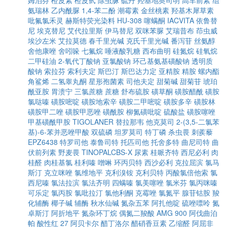
姆泊芬
橙皮素
橙皮甙
除虫脲
硫丹
羟基地奥司明
高车前素
组
氨瑞林
乙内酰脲
1,4-苯二酚
潮霉素
金丝桃素
羟基木犀草素
吡氟氯禾灵
赫斯特荧光染料
HU-308
噻螨酮
IACVITA
依鲁替
尼
埃克替尼
艾代拉里斯
伊马替尼
双咪苯脲
艾瑞昔布
茚虫威
埃沙左米
艾拉莫德
春千里光碱
克氏千里光碱
番泻苷
丝氨醇
舍他康唑
舍吲哚
七氟烷
唾液酸乳糖
西布曲明
硅氮烷
硅氧烷
二甲硅油
2-氧代丁酸钠
亚氯酸钠
环己基氨基磺酸钠
透明质
酸钠
索拉芬
索利夫定
斯巴汀
斯巴达力定
亚精胺
精胺
螺内酯
角鲨烯
二氢睾丸酮
星形孢菌素
司他夫定
甜菊碱
甜菊苷
琥珀
酰亚胺
胃溃宁
三氯蔗糖
蔗糖
舒布硫胺
磺草酮
磺胺醋酰
磺胺
氯哒嗪
磺胺嘧啶
磺胺地索辛
磺胺二甲嘧啶
磺胺多辛
磺胺林
磺胺甲二唑
磺胺甲恶唑
磺酰胺
柳氮磺吡啶
硫酸盐
磺胺噻唑
甲基磺酰甲胺
TIGOLANER
替拉那韦
他克莫司
2-(3,5-二氯苯
基)-6-苯并恶唑甲酸
双硫磷
坦罗莫司
特丁磷
杀虫畏
刺蒺藜
EPZ6438
特罗司他
泰鲁司特
托匹司他
托舍多特
曲尼司特
曲
伏前列素
野麦畏
TINOPALCBS-X
尿素
桂哌齐特
西尼必利
肉
桂醛
肉桂基氯
桂利嗪
噌啉
环丙贝特
西沙必利
克拉屈滨
氯马
斯汀
克立咪唑
氯维地平
克利溴铵
克利贝特
丙酸氯倍他索
氯
西尼嗪
氯法拉滨
氯法齐明
四螨嗪
氯美噻唑
氯米芬
氯丙咪嗪
可乐定
氯丙胺
氯吡拉汀
氯他利酮
克霉唑
氯氮平
腺苷钴胺
羧
化辅酶
椰子碱
辅酶
秋水仙碱
氮杂五苯
阿扎他啶
硫唑嘌呤
氮
卓斯汀
阿折地平
氮杂环丁烷
偶氮二羧酸
AMG 900
阿伐曲泊
帕
酸性红 27
阿贝卡尔
醋丁洛尔
醋硝香豆素
乙缩醛
阿屈非