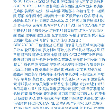
格
SCH 209702
淀粉
沙库必曲
萨拉西诺
沙仑太尔
沙美特罗
SCHEMBL19801452
西普利醇
赛卡西醇
亚麻木酚素
塞克酚
芝麻酚
姜烯酚
硅烷二醇
硅烷醇
西地那非
乌帕替尼
十一碳烯
酸
尿酸
伞形酮
伞形磷酸酯
十一烷
乙酸双氧铀
尿烷
尿苷
乌
地那非
乌利司他
尿嘧啶
乌拉地尔
乌拉唑
熊去氧胆酸
氟利沙
星
乌姆卡林
尿石素
乌布吉泮
UV-184
VG1
维生素A
伐地考昔
万得他尼
维卡布鲁替尼
维拉非尼
维莫德吉
维克里罗克
缬草
酸
戊酸
维甲酸
维立诺雷
瓦尔地酰胺
松柏苷
古巴烯
狗牙花定
皮质酮
紫堇定碱
可替宁
复方新诺明
肌酸
肌酐
CRISABOROLE
色甘酸盐
巴豆醛
仙茅苷
红古豆碱
氰美马嗪
草津净
轮环藤宁碱
赛克利嗪
环苯扎林
环苯扎林
环黄杨星
环
己酮
环巴胺
环戊烷
环喷托酯
环戊胺
CYCLOPEPTINE
环磷
酰胺
环丙胺
环丝氨酸
环硅氧烷
莎草烯
赛庚啶
环丙孕酮
半胱
胺
L-半胱氨酸
燕麦甾醇
安赛蜜
阿地溴铵
阿普唑仑
安美速
阿
尼西坦
阿曲库铵
氨曲南
阿维菌素
Abridin
苦艾素
醋氨苯酸
醋孟南
阿西美辛
扑热息痛
杀扑磷
甲氧沙林
麻醉椒苦素
甲地
高辛
嗪草酮
美伐他汀
美洛西林
米安色林
米卡芬净
微囊藻毒
素
米哚妥林
米尔贝菌素
米那普仑
米拉贝隆
米拉米斯汀
米铂
丝裂霉素
红曲红胺
莫能菌素
莫西菌素
莫西沙星
普罗孕酮
脯
氨酸
丙嗪
普美孕酮
普罗雌烯
异丙嗪
丙烷
溴丙胺太林
丙美卡
因
炔螨特
丙烯
普罗潘非林
异丙氧磷
丙酰马嗪
丙酸盐
苯丙酮
丙哌维林
PROPOCTAMINE
乙酸丙酯
异丙安替比林
戊炔草
胺
丙硫菌唑
丙硫异烟胺
原阿片碱
普罗替林
普卡必利
盐酸右