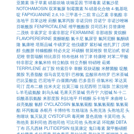
亚菌素
珠子草素
硝基呋喃
呋喃妥因
节球毒素
诺氟沙星
NOTOHAMOSIN
双苯氟脲
制霉菌素
N-硝基化合物
4-氨基吡
啶
FAPYGUANINE
2,6,10-三甲基十二烷
常山乙素
非氨酯
非
洛地平
芬苯达唑
葑酮
氟苯丙胺
非诺贝特
芬诺宁
非诺沙唑啉
芬哌酰胺
FENPROTALENE
维甲酰酚胺
芬司匹利
芬替康唑
二茂铁
非索罗定
非索非那定
FEXRAMINE
非那雄胺
黄烷酮
FLAVOPEREIRINE
黄酮哌酯
氟卡尼
氟尿苷
氟阿尼酮
氟酮磺
隆
氟康唑
塔斯品碱
牛磺罗定
他伐硼罗
紫杉碱
他扎罗汀
戊唑
醇
虫酰肼
特糠酯酮
特必夫定
环磺酮
替莫唑胺
替尼泊甙
替诺
尼唑
替普瑞酮
特比萘芬
特布他林
特丁津
特康唑
对苯二甲酸
特非那定
来氟米特
特立帕肽
特立齐酮
特硝唑
萜烯
TERRYLENE
叔丁胺
特索芬辛
睾酮
双炔诺酸
米酵菌酸
啶酰
菌胺
乳香脂酸
假马齿苋皂苷I
巴柳氮
盐酸班布特罗
巴米茶碱
巴比妥酸盐
巴尼地平
白僵菌内酯
巴多昔芬
倍氯米松
苯达莫
司汀
昆布二糖
拉米夫定
拉莫三嗪
拉尼西明
兰瑞肽
兰索拉唑
L-羊毛硫氨酸
刺乌头碱
毛果天芥菜碱
劳丹宁
六驳碱
N-十二
烷酰基肌氨酸
来那度胺
利比地平
纤精酮
乐卡地平
来曲唑
L-
叔亮氨酸
氰醇
CYCLAZOSIN
氟氯氰菊酯
氯氟氰菊酯
氯氰菊
酯
环丙氨嗪
杀螟丹
卡博特韦
坎格瑞洛
头孢克洛
头孢地尼
头
孢噻呋
氯灭鼠灵
CYSTOFUR
毒死蜱
显色底物
卡莫司他
头
孢他美
新利司他
西他司他
可比司他
头孢米诺
环吡酮
DBTA
丁布
匹凡西林
PLITIDEPSIN
纽莫康定
鬼臼毒素
聚甲酚磺醛