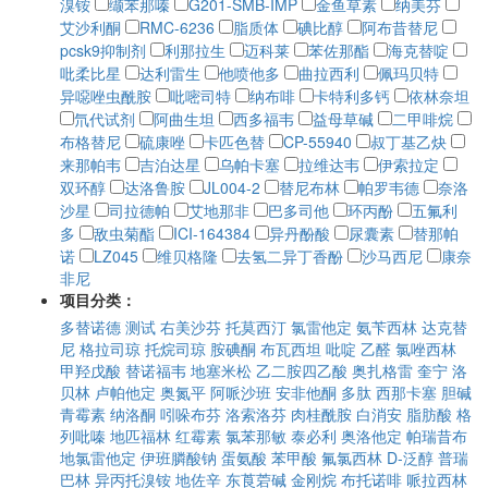
溴铵
缬苯那嗪
G201-SMB-IMP
金鱼草素
纳美芬
艾沙利酮
RMC-6236
脂质体
碘比醇
阿布昔替尼
pcsk9抑制剂
利那拉生
迈科莱
苯佐那酯
海克替啶
吡柔比星
达利雷生
他喷他多
曲拉西利
佩玛贝特
异噁唑虫酰胺
吡嘧司特
纳布啡
卡特利多钙
依林奈坦
氘代试剂
阿曲生坦
西多福韦
益母草碱
二甲啡烷
布格替尼
硫康唑
卡匹色替
CP-55940
叔丁基乙炔
来那帕韦
吉泊达星
乌帕卡塞
拉维达韦
伊索拉定
双环醇
达洛鲁胺
JL004-2
替尼布林
帕罗韦德
奈洛
沙星
司拉德帕
艾地那非
巴多司他
环丙酚
五氟利
多
敌虫菊酯
ICI-164384
异丹酚酸
尿囊素
替那帕
诺
LZ045
维贝格隆
去氢二异丁香酚
沙马西尼
康奈
非尼
项目分类：
多替诺德
测试
右美沙芬
托莫西汀
氯雷他定
氨苄西林
达克替
尼
格拉司琼
托烷司琼
胺碘酮
布瓦西坦
吡啶
乙醛
氯唑西林
甲羟戊酸
替诺福韦
地塞米松
乙二胺四乙酸
奥扎格雷
奎宁
洛
贝林
卢帕他定
奥氮平
阿哌沙班
安非他酮
多肽
西那卡塞
胆碱
青霉素
纳洛酮
吲哚布芬
洛索洛芬
肉桂酰胺
白消安
脂肪酸
格
列吡嗪
地匹福林
红霉素
氯苯那敏
泰必利
奥洛他定
帕瑞昔布
地氯雷他定
伊班膦酸钠
蛋氨酸
苯甲酸
氟氯西林
D-泛醇
普瑞
巴林
异丙托溴铵
地佐辛
东莨菪碱
金刚烷
布托诺啡
哌拉西林