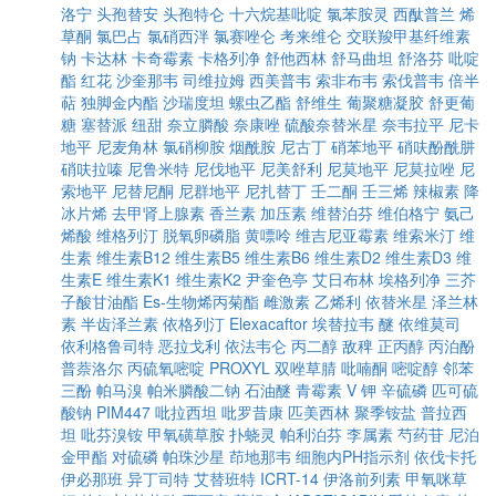
洛宁
头孢替安
头孢特仑
十六烷基吡啶
氯苯胺灵
西酞普兰
烯
草酮
氯巴占
氯硝西泮
氯赛唑仑
考来维仑
交联羧甲基纤维素
钠
卡达林
卡奇霉素
卡格列净
舒他西林
舒马曲坦
舒洛芬
吡啶
酯
红花
沙奎那韦
司维拉姆
西美普韦
索非布韦
索伐普韦
倍半
萜
独脚金内酯
沙瑞度坦
螺虫乙酯
舒维生
葡聚糖凝胶
舒更葡
糖
塞替派
纽甜
奈立膦酸
奈康唑
硫酸奈替米星
奈韦拉平
尼卡
地平
尼麦角林
氯硝柳胺
烟酰胺
尼古丁
硝苯地平
硝呋酚酰肼
硝呋拉嗪
尼鲁米特
尼伐地平
尼美舒利
尼莫地平
尼莫拉唑
尼
索地平
尼替尼酮
尼群地平
尼扎替丁
壬二酮
壬三烯
辣椒素
降
冰片烯
去甲肾上腺素
香兰素
加压素
维替泊芬
维伯格宁
氨己
烯酸
维格列汀
脱氧卵磷脂
黄嘌呤
维吉尼亚霉素
维索米汀
维
生素
维生素B12
维生素B5
维生素B6
维生素D2
维生素D3
维
生素E
维生素K1
维生素K2
尹奎色亭
艾日布林
埃格列净
三芥
子酸甘油酯
Es-生物烯丙菊酯
雌激素
乙烯利
依替米星
泽兰林
素
半齿泽兰素
依格列汀
Elexacaftor
埃替拉韦
醚
依维莫司
依利格鲁司特
恶拉戈利
依法韦仑
丙二醇
敌稗
正丙醇
丙泊酚
普萘洛尔
丙硫氧嘧啶
PROXYL
双唑草腈
吡喃酮
嘧啶醇
邻苯
三酚
帕马溴
帕米膦酸二钠
石油醚
青霉素 V 钾
辛硫磷
匹可硫
酸钠
PIM447
吡拉西坦
吡罗昔康
匹美西林
聚季铵盐
普拉西
坦
吡芬溴铵
甲氧磺草胺
扑蛲灵
帕利泊芬
李属素
芍药苷
尼泊
金甲酯
对硫磷
帕珠沙星
茚地那韦
细胞内PH指示剂
依伐卡托
伊必那班
异丁司特
艾替班特
ICRT-14
伊洛前列素
甲氧咪草