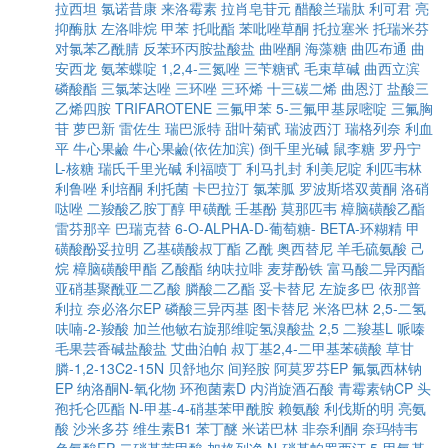
拉西坦
氯诺昔康
来洛霉素
拉肖皂苷元
醋酸兰瑞肽
利可君
亮
抑酶肽
左洛啡烷
甲苯
托吡酯
苯吡唑草酮
托拉塞米
托瑞米芬
对氯苯乙酰腈
反苯环丙胺盐酸盐
曲唑酮
海藻糖
曲匹布通
曲
安西龙
氨苯蝶啶
1,2,4-三氮唑
三苄糖甙
毛束草碱
曲西立滨
磷酸酯
三氯苯达唑
三环唑
三环烯
十三碳二烯
曲恩汀
盐酸三
乙烯四胺
TRIFAROTENE
三氟甲苯
5-三氟甲基尿嘧啶
三氟胸
苷
萝巴新
雷佐生
瑞巴派特
甜叶菊甙
瑞波西汀
瑞格列奈
利血
平
牛心果鹼
牛心果鹼(依佐加滨)
倒千里光碱
鼠李糖
罗丹宁
L-核糖
瑞氏千里光碱
利福喷丁
利马扎封
利美尼啶
利匹韦林
利鲁唑
利培酮
利托菌
卡巴拉汀
氯苯胍
罗波斯塔双黄酮
洛硝
哒唑
二羧酸乙胺丁醇
甲磺酰
壬基酚
莫那匹韦
樟脑磺酸乙酯
雷芬那辛
巴瑞克替
6-O-ALPHA-D-葡萄糖- BETA-环糊精
甲
磺酸酚妥拉明
乙基磺酸叔丁酯
乙酰
奥西替尼
羊毛硫氨酸
己
烷
樟脑磺酸甲酯
乙酸酯
纳呋拉啡
麦芽酚铁
富马酸二异丙酯
亚硝基聚酰亚二乙酸
膦酸二乙酯
妥卡替尼
左旋多巴
依那普
利拉
奈必洛尔EP
磷酸三异丙基
图卡替尼
米洛巴林
2,5-二氢
呋喃-2-羧酸
加兰他敏右旋那维啶氢溴酸盐
2,5 二羧基L 哌嗪
毛果芸香碱盐酸盐
艾曲泊帕
叔丁基2,4-二甲基苯磺酸
草甘
膦-1,2-13C2-15N
贝舒地尔
间羟胺
阿莫罗芬EP
氟氯西林钠
EP
纳洛酮N-氧化物
环孢菌素D
内消旋酒石酸
青霉素钠CP
头
孢托仑匹酯
N-甲基-4-硝基苯甲酰胺
赖氨酸
利伐斯的明
亮氨
酸
沙米多芬
维生素B1
苯丁醚
米诺巴林
非奈利酮
奈玛特韦