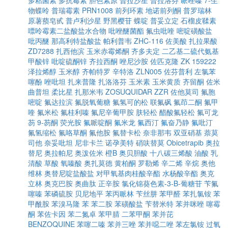
多粘菌素
多抗霉素
胆色素原
普拉沙星
普拉洛芬
哌唑嗪
7-生
物蝶呤
普瑞霉素
PRN1008
前列环素
地诺前列酮
普罗瑞林
原薯蓣皂甙
普卢利沙星
野黑樱苷
蝶啶
普妥立定
石榴皮鞣素
嘌呤霉素二盐酸盐水合物
吡唑醚菌酯
氟虫吡喹
嘧啶磺酸盐
吡丙醚
那高利特盐酸盐
帕利普韦
ZHC-116
佐美酸
扎拉果酸
ZD7288
扎西他滨
玉米赤霉烯酮
齐多夫定
二乙基二硫代氨基
甲酸锌
吡啶硫酮锌
齐拉西酮
唑尼沙胺
佐匹克隆
ZK 159222
泽拉烯醇
玉米醇
齐帕特罗
辛特洛
ZLN005
佐芬普利
左氯苯
噻酚
唑吡坦
扎来普隆
扎洛洛芬
玉米素
玉米黄质
齐留酮
佐米
曲普坦
柔比星
扎那米韦
ZOSUQUIDAR
ZZR
佐他莫司
氟胞
嘧啶
氟达拉滨
氟脱氧葡糖
氟氢可的松
联氟砜
氟茚二酮
氟甲
喹
氟米松
氟桂利嗪
氟尼辛葡甲胺
肤轻松
醋酸氟轻松
氟可龙
芴
9-芴酮
荧光胺
氟哌啶酮
氟米龙
氟西汀
氟奋乃静
氟吡汀
氟氢缩松
氟咯草酮
氟他胺
氟替卡松
奈非那韦
双亚硝基
萘莫
司他
奈妥吡坦
尼非卡兰
诺孕美特
硝呋替莫
Obicetrapib
奥拉
替尼
奥拉帕尼
奥泼佐米
橙B
奥贝胆酸
十八碳三烯酸
油酸
乳
清酸
草酸
氧嗪酸
奥扎莫德
黄柏酮
罗勒烯
辛二烯
辛烷
奥他
维林
奥替尼啶盐酸盐
对甲氧基肉桂酸辛酯
水杨酸辛酯
奥克
立林
奥克巴胺
奥曲肽
正辛胺
氯化锦葵色素-3-Β-葡糖苷
苄氟
噻嗪
苯磷硫胺
贝尼地平
苯丙哌林
苄丝肼
苯甲醛
苯扎氯铵
苯
甲酰胺
苯溴马隆
苯
苯二胺
苯磺酸盐
苄替米特
苯并咪唑
噻霉
酮
苯佐卡因
苯二氮卓
苯甲腈
二苯甲酮
苯并芘
BENZOQUINE
苯噻二嗪
苯并三唑
苯并噁二唑
苯左氯铵
过氧