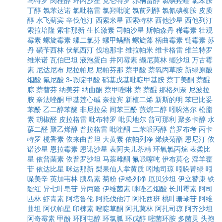
马特罗
肉桂醇
环丙沙星
克仑特罗
赤桐甾醇
氯碘羟喹
氯苯胺
丁醇
氯苯达诺
氯吡格雷
氯羟吡啶
氯前列醇
氯氰碘柳胺
皮质
醇
水飞蓟宾
辛伐他汀
西索米星
西索特林
西他沙星
西他列汀
索拉培隆
索非那新
生长激素
司帕沙星
斯帕森丹
稀霉素
壮观
霉素
螺旋霉素
螺二氯芬
螺甲螨酯
螺旋藻
柄曲霉素
链霉素
苏
丹
磺苄西林
伏氧西汀
伐地那非
维拉帕米
维卡格雷
维兰特罗
维米诺
瓦伯巴坦
液泡蛋白
井冈霉素
缬尼莫林
缬沙坦
万古霉
素
尼达尼布
尼拉帕尼
尼帕芬那
萘甲酸
萘氧丙草胺
新绿原酸
烟酸
氟尼酸
3-哌啶甲酸
硝基戊基吡啶甲基胺
萘丁美酮
萘醌
腙
萘替芬
纳美芬
纳曲酮
萘甲唑啉
萘
萘醌
那格列奈
尼波拉
胺
奈法唑酮
甲基莲心碱
奈拉宾
新植二烯
新斯的明
苯巴比妥
苯酚
乙二醇苯醚
非尼拉朵
间苯三酚
蒎烷二醇
吲哚洛尔
松脂
素
胡椒醛
皮拉格雷
吡布特罗
吡贝地尔
普可那利
聚多卡醇
水
蓼二醛
聚乙烯醇
普拉格雷
吡喹酮
二苯哌丙醇
普罗布考
丙卡
特罗
榄香素
依来曲普坦
大黄素
依帕列净
烯炔菊酯
恩尼汀
依
诺沙星
恩拉霉素
恩诺沙星
表阿夫儿茶精
环氧氯丙烷
表柔比
星
依普菌素
依普罗沙坦
马萘雌酮
氟哌噻吨
伊布莫仑
淫羊藿
苷
依达比星
咪达那新
梨果仙人掌黄质
吲地司琼
吲哚菁绿
吲
哚美辛
英加韦林
胰岛素
菊粉
伊格列净
厄贝沙坦
伊立替康
铁
靛红
异七叶皂苷
异丙隆
伊维菌素
咪唑乙烟酸
长川霉素
阿司
匹林
虾青素
阿塔鲁伦
阿托伐他汀
阿托西班
桃叶珊瑚苷
阿维
曲坦
阿伏帕星
印楝素
唑啶草酮
阿扎莫林
阿扎司琼
阿齐沙坦
阿奇霉素
甲酚
环阿屯醇
环氯胍
环戊醇
嘧菌环胺
多菌灵
头孢