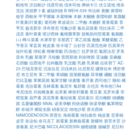
帕他韦
沃拉帕沙
伐度司他
伐米司他
弗纳卡兰
伏立诺他
维奈
克拉
类胡萝卜素
威福利德 B
WEHI-539
华法林
黄酮
黄嘌呤
核苷
西帕米
甲苄噻嗪
木霉唑啉
木糖
木酮糖
黄嘌呤醇
黄腐酸
叶黄素(叶黄素)
黄药唑
希波诺尔
二甲酚
木糖醇
黄黄霉素
育
亨宾
扬克那非
泽布替尼
培氟沙星
氯化花葵素
培比洛芬
二甲
戊灵
垂叶黄素
喷沙西林
氟唑菌苯胺
脱氧助间型霉素
氯菊酯
(+)-蜂斗菜素
木犀草苷
非那西丁
苯乙双胍
酚酞
苯醚菊酯
乙
苄香豆
苯妥英
根皮素
埃卡瑞丁
云杉苷
匹莫范色林
匹莫苯丹
短叶松素
球松素
唑啉草酯
匹伐他汀
拉罗替尼
氯那法尼
罗美
昔布
乳酸
那塞罗
月桂酸
雷西那德
利奈唑胺
亚油酸
亚麻酸
石胆酸
拉西地平
拉科酰胺
乳交酯
乳糖
乳果糖
拉呋替丁
AZ-
23
巴瑞克替尼
贝洛拉尼
贝伐单抗
比尼替尼
硼替佐米
博舒替
尼
布立尼布
苯二甲酸
苯磺酸
甜菜醛氨酸
双草醚
硼酸
溴芬酸
巴比妥酸
苯烯莫德
氯苯甘醚
绿麦隆
毒芹素
西司他汀
顺铂
橘
霉素
克拉霉素
克林霉素
氯尼辛
氯舒隆
古伦宾
考布他汀A4
考尼伐坦
共轭雌激素
虫草素
棒状杆菌素
香豆素
克罗米通
荜
橙茄素
葫芦素
原花青素
氰钴铵素
尼呋索尔
尼尔雌醇
硝碘酚
腈
瓜萎镰菌醇
NNAL
诺美孕酮
羟炔诺酮
炔诺孕酮
氟苯嘧啶
醇
奈福泮
烯啶虫胺
硝基安定
纳地沙星
萘夫西林
NAMODENOSON
萘普生
海南霉素
纳拉曲坦
柚皮素
芸香柚
皮苷
奈达铂
奈马克丁
新霉素
新棒曲霉素
新蝶呤
新苦木苷
沙
蚕毒素
尼卡巴嗪
NICOLAIOIDESIN
烟嘧磺隆
烟碱苷
尼日利