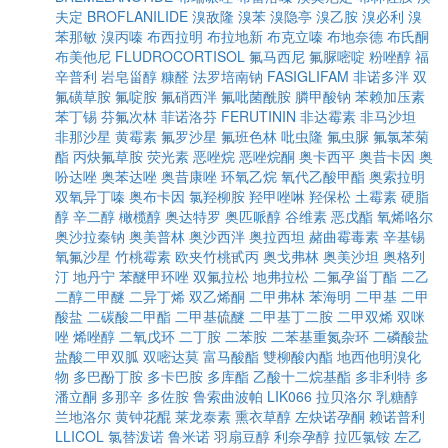
夫定
BROFLANILIDE
溴敌隆
溴苯
溴隐亭
溴乙胺
溴必利
溴
苯那敏
溴丙嗪
布西拉明
布拉地新
布克立嗪
布地奈德
布氏酮
布美他尼
FLUDROCORTISOL
氟马西尼
氟脲嘧啶
粉唑醇
福
辛普利
岩皂甾醇
糠醛
法罗培南钠
FASIGLIFAM
非诺多泮
双
氟磺草胺
氟啶胺
氟硝西泮
氟吡菌酰胺
膦甲酸钠
苯赖加压素
苯丁锡
芬氟次林
菲诺洛芬
FERUTININ
非达霉素
非马沙坦
非那沙星
黄霉素
氟罗沙星
氟班色林
吡虫隆
氟虫脲
氟氯苯菊
酯
丙炔氟草胺
荧光素
恶唑烷
恶唑烷酮
奥卡西平
奥昔卡因
奥
吩达唑
奥苯达唑
奥昔康唑
环氧乙烷
氧代乙酸甲酯
奥索拉明
双氧异丁嗪
奥布卡因
氯羟柳胺
羟甲唑啉
羟保松
土霉素
硬脂
醇
辛二醇
橄榄醇
奥达特罗
奥匹哌醇
谷维素
恶戊酯
氧烯咯尔
奥沙拉秦钠
奥美普林
奥沙西泮
奥拉西坦
赭曲霉毒素
辛基锡
氧氟沙星
竹桃霉素
欧夹竹桃甙丙
奥戈弗林
奥美沙坦
奥格列
汀
地丹宁
苯醚甲环唑
双氟拉松
地弗拉松
二氟孕甾丁酯
二乙
二醇二甲醚
二异丁烯
双乙烯酮
二甲弗林
苯海明
二甲基
二甲
酸盐
二碳酸二甲酯
二甲基硫醚
二甲基丁二胺
二甲双烯
双咪
唑
烯唑醇
二氧戊环
二丁胺
二苯胺
二苯基重氮杂环
二磷酸盐
盐酸二甲双胍
双嘧达莫
富马酸酯
雙柳酸內酯
地西他明溴化
物
多巴酚丁胺
多卡巴胺
多库酯
乙酸十二烷基酯
多非利特
多
潘立酮
多那辛
多佐胺
鲁索曲波帕
LIK066
拉贝洛尔
乳糖醇
兰地洛尔
黄钟花醌
莱龙泰素
熏衣草醇
左炔诺孕酮
赖诺普利
LLICOL
氯替泼诺
鲁米诺
羽扇豆醇
利奈孕醇
拉匹氯铵
左乙