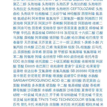
聚乙二醇
头孢地嗪
头孢噻肟
头孢匹罗
头孢泊肟酯
头孢喹肟
头孢拉定
头孢他啶
头孢替唑
头孢唑肟
CEFTOLOZANE
头孢
曲松
头孢呋辛
吐根酚碱
三尖杉宁碱
神经酰胺
西替利嗪
氨基
铬
氨磺必利
阿米替林
氨氯地平
三聚氰胺一酰胺
阿姆西汀
阿
莫地喹
阿莫罗芬
阿莫沙平
香树酮
阿那格雷
阿那曲唑
雄烯二
酮
阿奈可他
茴香烯
安格络苷
狭叶香茶菜素
敌菌灵
樟柳碱
苯
甲醚
辛托品
番荔枝碱
GW501516
加尼瑞克
十六烷二酸
己酸
马尿酸
腐植酸
羟苯磺酸
猪胆酸
常山酮
哈尔满碱
哈巴俄苷
常
春藤苷
天芥菜碱
天芥菜素
正二十一烷
正庚烷
1-庚烯-3-酮
六
氟丙烷
扑米酮
正己烷
己烯
海索那林
组胺
DL-组氨酸
后马托
品
原膜散酯
葎草烯
肼屈嗪
肼
甲醛腙
氢氯噻嗪
氢氟噻嗪
对
苯二酚
羟氯喹
羟嗪
金丝桃苷
HBI-800
卤倍他索
依托考昔
EDC
依尔替酸
依托度酸
二十碳五烯酸
帕莫酸
依哌唑胺
利尿
酸
苔酸
E6005
依巴斯汀
依柏康唑
爱康宁
蓝蓟定
松果菊苷
益康唑
依达拉奉
艾氟康唑
依氟鸟氨酸
SB 203580
司隆色替
塞卡替尼
舒尼替尼
莽草酸
唾液酸
硫糖苷C
舒林酸
水杨酸
SARGAHYDROQUINOIC ACID
癸二酸
琥珀酸
西尼莫德
山
梨酸
鞘磷脂
多杀菌素
硬脂酸
辛二酸
氨基磺酸
硫酸
香桧烯
酵母氨酸
沙芬酰胺
水杨醛
水杨酰胺
沙格雷酯
夏佛塔苷
塞克
硝唑
一叶萩碱
司来吉兰
芹子烯
常绿钩吻碱
千里光碱
千里光
菲灵碱
短杆菌素
TP475
THIQ
TECHNOCOLOR
替加氟
特拉
匹韦
替扎卡托
米格列奈
丝裂酶
米托坦
米托蒽醌
帽柱木碱
米