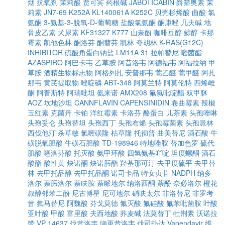
烟
抗氧剂
茉莉酸
贾可宾
药根碱
JABOTICABIN
爵筛奥素
茉
莉素
JN7-69
K252A
KL140061A
K252C
贝壳杉烯酸
曲酸
氯
氨酮
3-氨基-3-脱氧-D-葡萄糖
盐酸氯氨酮
酮康唑
几夫碱
地
骨皮乙素
犬尿素
KF31327
K777
山奈酚
咖啡豆醇
鲸醇
卡那
霉素
凯他色林
酮洛芬
酮替芬
凯林
夸胡林
K-RAS(G12C)
INHIBITOR
硫酸角蛋白钠盐
LM11A 31
拉帕替尼
嘧菌酯
AZASPIRO
阿巴卡韦
乙草胺
阿昔洛韦
阿德福韦
阿福拉纳
甲
草胺
酒精生物标志物
阿格列扎
安普那韦
蒿乙醚
蒿甲醚
阿扎
那韦
黄芪提取物
唑啶磷
ABT-348
阿莫兰特
阿莫伦特
四烯雌
酮
阿普斯特
阿瑞吡坦
氨来诺
AMX208
氟氯吡啶酯
双甲脒
AOZ
坎地沙坦
CANNFLAVIN
CAPENSINIDIN
卷曲霉素
辣椒
玉红素
克菌丹
卡铂
洋红霉素
卡洛芬
酪蛋白
儿茶素
头孢唑啉
头孢妥仑
头孢替坦
头孢西丁
头孢布烯
头孢霉菌素
头孢哌林
西伐他汀
杀草敏
氯嘧磺隆
枯草隆
托彻普
曲美替尼
酒石酸
牛
磺脱氧胆酸
牛磺石胆酸
TD-198946
特地唑胺
替加色罗
硫代
肌酸
噻洛芬酸
托灭酸
氨甲环酸
四氢氨基吖啶
坦度螺酮
酒石
酸酯
酸性黄
炔诺酮
炔诺肟酯
羟基那可汀
去甲度硫平
去甲替
林
去甲托品醇
去甲托品酮
诺司卡品
特女贞苷
NADPH
纳多
洛尔
萘肟洛尔
萘呋胺
萘哌地尔
纳洛西酮
萘酚
奈必洛尔
橙花
叔醇邻苯二酚
尼古博星
尼可地尔
硝呋太尔
非洛替尼
非罗考
昔
氟马替尼
阿魏酸
芬戈莫德
氟灭酸
氟硅酸
氟苯吡菌胺
叶酸
亚叶酸
甲酸
富里酸
夫西地酸
荞麦碱
法莫替丁
牡荆素
沃诺拉
赞
VP 14637
伐昔洛韦
缬更昔洛韦
伐司扑达
Vapendavir
维