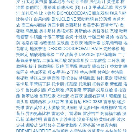
罗
芬太尼
氟虫腈
氟苯尼考
苄达明
苄胺
贝他斯汀
黄连素
柑
油烯
倍他司汀
甜菜碱
倍他米松
(R)-(+)-β-甲基苯乙胺
贝沙罗
汀
苯扎贝特
比卡鲁胺
BICYCLODECANE
联苯双酯
联苯苄唑
比拉斯汀
白果内酯
BINUCLEINE
双吡唑酮
红没药烯
奥普力
农
高三尖杉酯碱
奥匹卡朋
奥西那林
奥美昔芬(西替考马)
奥
硝唑
鸟氨酸
奥非那林
奥培米芬
奥斯他林
奥替溴铵
恶唑
吡喃
葡糖苷
牛磺酸
十溴二苯醚
癸烷
十胜肽
十碳三烯
癸烯
地西他
滨
地洛西嗪
地喹奎酯
去铁酮
去铁胺
地美环素
脱氧葡萄糖
地
昔帕明
地索奈德
DESOXIDODIDROVALTRATE
去羟米松
地
托咪定
醋酸地塞米松
二胺
敌菌净
DIAZIDE
氯甲苯噻嗪
二丁
基氨基甲酰氯
二氯苯氧乙酸
双氯非那胺
二氯酸盐
二环素
胸
腺嘧啶核苷
胸腺嘧啶
双碘
百里醌
噻加宾
噻奈普汀
替勃龙
噻
氯匹定
替加环素
顺-2-甲基-2-丁醛
替来他明
替利定
替洛隆
替硝唑
替诺立定
噻康唑
噻托溴铵
替瑞酰胺
替扎尼定
噻唑烷
妥卡尼
甲苯磺丁脲
托卡朋
托萘酯
托哌酮
托特罗定
劳氨酯
洛
沙平
鲁比前列酮
卢立康唑
卢美哌隆
苯芴醇
羽扇豆鹼
鲁拉西
酮
鲁苯达唑
番茄红素
石松胺
石蒜胺
盐酸石蒜碱
L-赖氨酸
拉
氧头孢
瑞博西林
罗非昔布
鲁索替尼
RSC-3388
雷奈酸
瑞沙
托维
雷西莫特
利太膦酸
雷贝拉唑
莱克多巴胺
碘醚柳胺
雷洛
昔芬
异丙氨基比林
雷尼替丁
雷诺嗪
雷沙吉兰
阿德福韦酯
溴
己新
苯海拉明
青霉素V
比沙曲嗪
没食子酸铋
黄细心酮
波尔
定碱
硼酸盐
波那普令
乙酸龙脑酯
布索芬新
油菜素内酯
BREMELANOTIDE
布瑞哌唑
布雷洛嗪
溴莫尼定
布林佐胺
溴