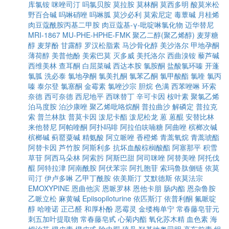
库氯铵
咪唑司汀
吗氯贝胺
莫拉胺
莫林酮
莫西多明
酸莫米松
野百合碱
吗啉硝唑
吗啉胍
莫沙必利
莫索尼定
毒蕈碱
月桂烯
肉豆蔻酰胺丙基二甲胺
肉豆蔻基-γ-吡啶啉氯化物
迈华替尼
MRI-1867
MU-PHE-HPHE-FMK
聚乙二醇(聚乙烯醇)
麦芽糖
醇
麦芽酚
甘露醇
罗汉松脂素
马沙骨化醇
美沙洛尔
甲地孕酮
薄荷醇
美普他酚
美索巴莫
灭多威
美托洛尔
西曲溴铵
藜芦碱
西维美林
查耳酮
白屈菜碱
西达本胺
氯胺酮
盐酸氯环嗪
开蓬
氯胍
洗必泰
氯地孕酮
氯美扎酮
氯苯乙酮
氯甲酸酯
氯喹
氯丙
嗪
泰尔登
氯塞酮
金霉素
氯唑沙宗
胆烷
色满
西苯唑啉
环索
奈德
西可奈德
西尼地平
西咪替丁
辛可卡因
桉叶素
聚氯乙烯
泊马度胺
泊沙康唑
聚乙烯吡咯烷酮
普拉曲沙
解磷定
普拉克
索
普兰林肽
普莫卡因
泼尼卡酯
泼尼松龙
蒽
蒽醌
安替比林
来他替尼
阿帕喹酮
阿扑吗啡
阿拉伯呋喃糖
阿曲唑
槟榔次碱
槟榔碱
蓟罂粟碱
精氨酸
阿立哌唑
香橙烯
青蒿氧烷
青蒿琥酯
阿替卡因
芦竹胺
阿斯利多
抗坏血酸棕榈酸酯
阿塞那平
积雪
草苷
阿西马朵林
阿索肟
阿斯巴甜
阿司咪唑
阿替美唑
阿托伐
醌
阿特拉津
阿南酰胺
阿伏苯宗
阿扎胞苷
索玛鲁肽侧链
依莫
司汀
伊卢多啉
乙甲丁酰胺
依美斯汀
艾默德斯
依莫法宗
EMOXYPINE
恩曲他滨
恩哌罗林
恩他卡朋
肠内酯
恩杂鲁胺
乙哌立松
麻黄碱
Epiisopiloturine
依匹斯汀
依普利酮
氟哌啶
醇
哈喹诺
正己醛
和厚朴酚
恶霉灵
金缕梅单宁
常春藤皂苷元
刺五加叶提取物
常春藤皂甙
心菊内酯
氧化苏木精
血色素
海