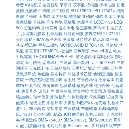
考昔
帕纳替尼
拉西替尼
苄草丹
茯苓酸
棕榈酸
棕榈油酸
帕吡
莫德
泛解酸
仲班酸(乙二酰脲)
PD 0325901
PD 173074
培美
曲塞
苦楝酸
正戊酸
苯丙酮酸
磷乳酸
亚磷酸
磷酸
邻苯二甲酸
美商陆酸
苦味酸
匹多莫德
虱螨脲
木犀草素
LOXO-195
LEQ-
506
雷迪帕韦
乐特莫韦
洛布卡韦
洛匹那韦
芦马卡托
拉罗皮
兰
拉坦前列腺素
利非斯特
利马前列素
罗匹昔巴特
LX7101
美司那
MHBMA
马里佐米
甲硫威
马拉维若
MCC950
甲氧
基-2-萘乙酸
甲基二磺酸
MONIC ACID
MPC-3100
马来酸
苹
果酸
替莫普利
TEMPOL
松油醇
四氯苯酚
tevenel
替占帕奈
甲砜霉素
THIOQUINAPIPERIFIL
噻吩那西林
噻吗洛尔
替吡
嘧啶
替可的松
妥曲珠利
曲马多
喘乐普利
反-4-氯巴豆醇
曲前
列环素
三氟哌利多
三氟醋柳酸
三甲胺盐酸盐
抗倒酯
三羟甲
基氨基甲烷
色氨酸
妥布特罗
对羟基苯乙醇
他唑巴坦酸
替诺
昔康
十四烷基吡啶
噻虫嗪
杀虫环
替卡西林钠
托非索洋
托定
磷钠
甲氧苄啶
曲司氯铵
他莫瑞林
酞氨西林
他拉卟吩
他替瑞
林
他莫昔芬
诺普利兰
雷马曲班
雷美替胺
雷莫司琼
雷帕霉素
瑞加德松
瑞考伐普坦
瑞格列净
树脂毒素
苄蚨菊酯
试卤灵
瑞
他莫林
瑞伐拉赞
来福那辛
大黄酸
利巴韦林
核黄素
利福布汀
波生坦
布里菌素
柴胡毒素
布舍瑞林
布他磷
联萘酚磷酸酯
BQ-123
巴洛沙韦酯
BAZ2-ICR
解草酮
苯并二氟吡
比克替拉
韦
博赛泼维
BMS-754807
BMS-846372
BMS-986165
贝利
司他
贝罗曲司他
比马前列素
Brilanestrant
β-环糊精
联苯芦