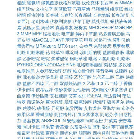
氨酸
缬氨腈
缬氨酰胺伏格列波糖
伐伦克林
瓦西辛
VcMMAE
维库溴铵
文拉法辛
阿替欧苷
马鞭草烯
马鞭烯酮
维塞胺
维拉
唑酮
维洛沙嗪
长春碱
长春胺
长春新碱
长春地碱
长春瑞滨
长
春西汀
老刺木碱
伏格列波糖
伏尔丁醇
莫扎伐坦
螺粘液杀菌
素
莫匹罗星
姆替林
真菌毒素
杨梅素
MECOPROP
MGB-BP-
3
MMP
MPP
锰福地吡
吡草胺
异丙甲草胺
粘多糖病底物
马
罗皮坦
MAVOGLURANT
苯噻草胺
甲哌
米格司他
莫利司他
孟鲁司特
MRX-2843
MTX-1641
奈替尼
来那替尼
尼罗替尼
吡唑
吡唑啉酮
芘
哒草特
吡啶啉
溴吡斯的明
盐酸吡多胺
吡哆
醇
乙胺嘧啶
嘧啶
焦磷酸钠
砜吡草唑
吡咯
四氢吡咯
吡咯啉
PYRROLOBENZODIAZEPINE
吡咯喹啉醌酸
紫杉醇
多效唑
帕塞维尼
人参环氧炔醇
泛醇
帕立骨化醇
喷昔洛韦
戊硫醇
戊
醇
吡仑帕奈
培哚普利
雌三醇
乙胺丁醇
氘代乙二醇
乙醇
炔雌
醇
盐酸乙丙嗪
乙二醇
双醋炔诺醇
2-乙基-1,3-己二醇
丁香酚
伊卡倍特
依考匹泮
依酚氯铵
厄他培南
艾司唑仑
伊多塞班
伊
曲奈德
伊沙匹隆
艾杜糖醇
艾芬地尔
IGEPAL
咪达普利
茚达
特罗
茚诺洛尔
巨大戟醇
肌醇
碘克沙醇
碘海醇
碘美普尔
碘帕
醇
碘喷托
碘佛醇
异葑醇
氮异丙嗪
艾拉普林
亚胺培南
布洛芬
氨柔比星
香树脂醇
阿拉格列汀
血管紧张素
阿尼芬净
阿尼扎
芬
番荔枝素
ANSECULIN
安他唑林
阿帕地松
芹菜素
安普霉
素
阿贝卡星
熊果苷
青蒿素
头孢洛林盐
塞利洛尔
苯丁酸氮芥
氯霉素
叶绿素
百菌清
胆钙化醇
胆固醇
西拉普利
西洛他唑
西