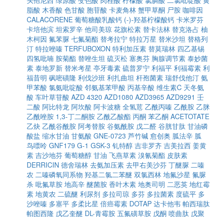
头孢尼西
绿原酸
变色酸
肉桂酸
柠檬酸
氯膦酸
二氯吡啶酸
黄
脂酸
木香酸
色甘酸
胞苷酸
卡麦角林
蟹甲草酮
尸胺
咖啡因
CALACORENE
葡萄糖酸乳酸钙
(-)-羟基柠檬酸钙
卡米罗芬
卡培他滨
坦索罗辛
他司美琼
花旗松素
替卡法林
替克洛占
柚
木柯因
氟苯脲
七氟菊酯
替考拉宁
特拉万星
替米沙坦
替格列
汀
特拉唑嗪
TERFUBOXON
特利加压素
替莫瑞林
四乙基锡
四氢吡喃
胺菊酯
替唑生坦
硫灭松
塞奥芬
胸腺调节素
泰妙菌
素
泰地罗新
替米考星
亭牙毒素
硫普罗宁
利福平
利福霉素
利
福昔明
砜嘧磺隆
利伐沙班
利扎曲坦
杆孢菌素
瑞舒伐他汀
氨
甲苯酸
氯氨吡啶酸
邻氨基苯甲酸
丙基辛酸
维生素C
天冬氨
酸
车叶草苷酸
AZD 4320
AZD1080
AZD3965
AZD9291
壬
二酸
阿比特龙
阿坎酸
阿卡波糖
全氢苊
乙酰丙嗪
乙酰胺
乙脒
乙酰唑胺
1,3-丁二酮胺
乙酰乙酸酯
丙酮
苯乙酮
ACETOTATE
乙炔
乙酰谷酰胺
阿考替胺
谷氨酰胺
戊二醛
谷胱甘肽
甘油磷
酸盐
缩水甘油
甘氨酸
GNE-0723
芦竹碱
愈创奥
胍法辛
胍
鸟嘌呤
GNF179
G-1
GSK-3
钆特醇
吉非罗齐
吉美拉西
姜黄
素
吉沙地芬
葡萄糖醇
甘油
飞燕草素
溴氰菊酯
皮肤素
DERRICIN
德舍瑞林
去氨加压素
去甲右美沙芬
丁醚脲
二嗪
农
二嗪磷氧同系物
羟基二氯二苯醚
双氯西林
地氟沙星
氟脲
杀
吡氟草胺
地高辛
醚菌胺
香叶木素
地奥司明
二恶英
地红霉
素
地黄农
二硫醚
利尿剂
多拉司琼
多芬
多拉菌素
度硫平
多
沙唑嗪
多塞平
多柔比星
倍癌霉素
DOTAP
达卡他韦
帕西瑞肽
帕图西隆
戊乙奎醚
DL-青霉胺
五氟磺草胺
戊酮
喷曲肽
戊聚