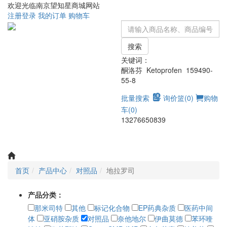
欢迎光临南京望知星商城网站
注册
登录
我的订单
购物车
搜索
关键词：
酮洛芬 Ketoprofen 159490-
55-8
批量搜索
询价篮(
0
)
购物
车(
0
)
13276650839
Toggle
navigati
首页
产品中心
对照品
地拉罗司
产品分类：
那米司特
其他
标记化合物
EP药典杂质
医药中间
体
亚硝胺杂质
对照品
奈他地尔
伊曲莫德
苯环喹