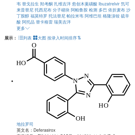
韦
替戈拉生
羟考酮
扎维吉泮
愈创木薁磺酸
Ibuzatrelvir
氘可
来昔替尼
托西尼布
分子砌块
阿帕鲁胺
检测
多巴
依折麦布
沙
丁胺醇
福莫特罗
托法替尼
帕拉米韦
阿维巴坦
格隆溴铵
硫辛
酸
阿托品
替卡格雷
瑞美吉泮
更多
展示：
列表
大图
按录入时间排序
地拉罗司
英文名：
Deferasirox