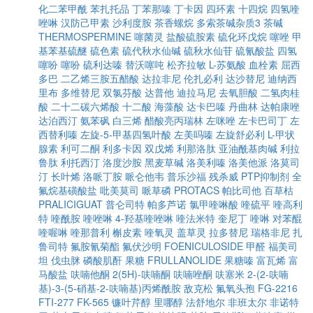
化二苯甲酰
苯扎托品
丁苯那嗪
丁卡因
四环素
十四烷
四氢喹
唑啉
汉防己甲素
沙利度胺
茶香螺烷
多索茶碱杂质3
茶碱
THERMOSPERMINE
噻菌灵
盐酸硫胺素
硫化环戊烷
噻唑
甲
基苯基硫醚
硫色素
硫代秋水仙碱
硫秋水仙苷
硫氰酸盐
四氢
噻吩
噻吩
硫利达嗪
替沃噻吨
松齐拉敏
L-苏氨酸
血栓素
屈西
多巴
二乙烯三胺五醋酸
达拉非尼
伦扎必利
达沙替尼
迪纳西
里布
多维替尼
双氯芬酸
达普他
迪拉马尼
去氧胆酸
二氢肉桂
酸
二十二碳六烯酸
十二酸
海藻酸
达卡巴嗪
丹曲林
达帕康唑
达泊西汀
氨苯砜
白三烯
醋酸亮丙瑞林
左咪唑
左卡巴司丁
左
西替利嗪
左旋-5-甲基四氢叶酸
左美吗嗪
左旋舒必利
L-甲状
腺素
利可二酮
利多卡因
双戊烯
利那洛肽
亚油酰基肉碱
利拉
鲁肽
利托西汀
洛度沙胺
黑麦草碱
洛美利嗪
洛美他派
洛莫司
汀
长叶烯
洛哌丁胺
哌仑他韦
普乐沙福
残杀威
PTP抑制剂
全
氟烷基磺酸盐
吡美莫司
哌草磷
PROTACS
帕比司他
百草枯
PRALICIGUAT
普仑司特
帕多芦诺
氯甲喹啉酸
喹硫平
喹高利
特
喹酰胺
喹唑啉
4-羟基喹唑啉
喹法米特
奎尼丁
喹啉
对苯醌
喹喔啉
喹那普利
槲皮素
喹氧灵
盖草灵
拉多替尼
瑞格非尼
扎
鲁司特
氟胺氰菊酯
氟伏沙明
FOENICULOSIDE
甲醛
福美司
坦
伐虫脒
磷酸肌酐
果糖
FRULLANOLIDE
果糖嗪
富瓦烯
富
马酸盐
呋喃他酮
2(5H)-呋喃酮
呋喃唑酮
呋塞米
2-(2-呋喃
基)-3-(5-硝基-2-呋喃基)丙烯酰胺
敌克松
氟氧头孢
FG-2216
FTI-277
FK-565
镰叶芹醇
里哪醇
法舒地尔
非班太尔
非诺特