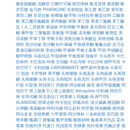
糖多硫酸酯
戊糖苷
己酮可可碱
喷托维林
哌克昔林
紫苏酮
哌
罗匹隆
奋乃静
PHARACINE
非那吡啶
苯乙肼
苯乙胺
苯茚胺
苯茚二酮
非尼拉敏
吩噻嗪
酚苄明
分特拉明
酚妥拉明
乙酸苯
酯
苯乙酰谷氨酰胺
苯丙氨酸
苯胺
苯丁胺
苯基丁氮酮
苯丁酸
盐
1,4-二异腈苯
苯福林
甲羟孕酮
甲氟喹
美夫西特
巨豆三烯
酮
葡甲胺
三聚氰胺
美哌隆
甲萘醌
孟布酮
薄荷酮
哌替啶
美
芬诺酮
甲苯丁胺
甲哌卡因
美吡拉敏马来酸盐
美喹他嗪
巯基
嘌呤
美沙拉敏
美沙酮
松叶菊碱
甲基磺草酮
氰氟虫腙
安乃近
重酒石酸间羟胺
美他沙酮
甲康唑
甲烯土霉素
甲烷
甲磺酸盐
醋甲唑胺
乌洛托品
甲巯咪唑
甲氧普林
辣椒平
卡马西平
卡巴
匹林钙
卡巴克络
咔唑
甘珀酸
卡比马唑
卡比沙明
羧甲司坦
卡
依巴司丁
卡利拉嗪
CARISBAMATE
羧甲基纤维素钠
卡莫司
汀
肌肽
卡罗维林
香芹酮
头孢噻嗪
头孢孟多
头孢硫脒
头孢西
酮
头孢哌酮
头孢卡品
头孢吡肟
头孢克肟
头孢甲肟
头孢美唑
吖啶
吖啶黄
阿伐斯汀
丙烯腈
阿达帕林
腺苷
腺苷甲硫氨酸
阿
地芬宁
肾上腺素
D,L-肾上腺素红
Adrogolide
印枳碱
阿伏巴
唑
安哥司酮
阿戈美拉汀
阿霍烯
L-丙氨酸
ALAPTIDE
ALASKENE
阿苯达唑
阿卡他定
阿氯米松
涕灭威砜
醛固酮
阿
尔孕酮
海藻酸钠
阿利马嗪
阿立必利
阿罗糖
阿洛酮糖
烯丙胺
阿法多龙
交链孢烯
六甲蜜胺
阿尔维林
1-金刚烷胺
安巴腙
胺
唑草酮
氨磷汀
脒氯嗪
氨甲萘醌
醋胺硝唑
氨基苯并托品
妥布
霉素
托格列净
托麦汀
托伐普坦
苦楝素
拓扑替康
托氟沙星
曲