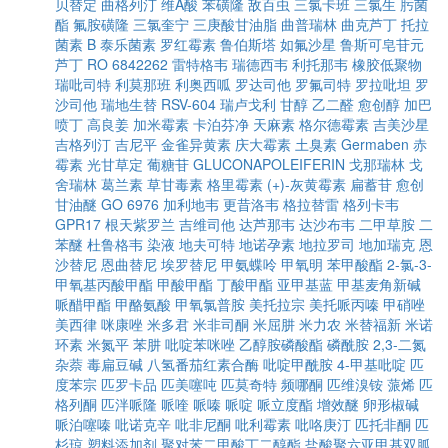
贝替定
曲格列汀
维A酸
苯磺隆
敌百虫
三氯卡班
三氯生
肟菌
酯
氟胺磺隆
三氯奎宁
三庚酸甘油脂
曲普瑞林
曲克芦丁
托拉
菌素 B
泰乐菌素
罗红霉素
鲁伯斯塔
如氟沙星
鲁斯可皂苷元
芦丁
RO 6842262
雷特格韦
瑞德西韦
利托那韦
橡胶低聚物
瑞吡司特
利莫那班
利奥西呱
罗达司他
罗氟司特
罗拉吡坦
罗
沙司他
瑞地生替
RSV-604
瑞卢戈利
甘醇
乙二醛
愈创醇
加巴
喷丁
高良姜
加米霉素
卡泊芬净
天麻素
格尔德霉素
吉美沙星
吉格列汀
吉尼平
金雀异黄素
庆大霉素
土臭素
Germaben
赤
霉素
光甘草定
葡糖苷
GLUCONAPOLEIFERIN
戈那瑞林
戈
舍瑞林
葛兰素
草甘毒素
格里霉素
(+)-灰黄霉素
扁蓄苷
愈创
甘油醚
GO 6976
加利地韦
更昔洛韦
格拉替雷
格列卡韦
GPR17
根天紫罗兰
吉维司他
达芦那韦
达沙布韦
二甲草胺
二
苯醚
杜鲁格韦
染液
地夫可特
地诺孕素
地拉罗司
地加瑞克
恩
沙替尼
恩曲替尼
埃罗替尼
甲氨蝶呤
甲氧明
苯甲酸酯
2-氯-3-
甲氧基丙酸甲酯
甲酸甲酯
丁酸甲酯
亚甲基蓝
甲基麦角新碱
哌醋甲酯
甲酪氨酸
甲氧氯普胺
美托拉宗
美托哌丙嗪
甲硝唑
美西律
咪康唑
米多君
米非司酮
米屈肼
米力农
米替福新
米诺
环素
米氮平
苯肼
吡啶苯咪唑
乙醇胺磷酸酯
磷酰胺
2,3-二氮
杂萘
毒扁豆碱
八氢番茄红素合酶
吡啶甲酰胺
4-甲基吡啶
匹
度苯宗
匹罗卡品
匹美噻吨
匹莫奇特
频哪酮
匹维溴铵
蒎烯
匹
格列酮
匹泮哌隆
哌喹
哌嗪
哌啶
哌立度酯
增效醚
卵形椒碱
哌泊噻嗪
吡诺克辛
吡非尼酮
吡利霉素
吡咯庚汀
匹托非酮
匹
杉琼
塑料添加剂
聚对苯二甲酸丁二醇酯
盐酸聚六亚甲基双胍