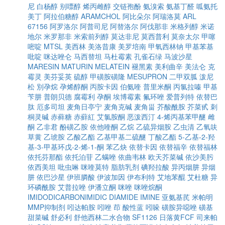
尼
白杨醇
别嘌醇
烯丙雌醇
交链孢酚
氨溴索
氨基丁醛
呱氨托
美丁
阿拉伯糖醇
ARAMCHOL
阿比朵尔
阿瑞洛莫
ARL
67156
阿罗洛尔
阿普司尼
阿替洛尔
阿伐那非
米格列醇
米诺
地尔
米罗那非
米索前列醇
莫达非尼
莫西普利
莫奈太尔
甲噻
嘧啶
MTSL
美西林
美洛昔康
美罗培南
甲氧西林钠
甲基苯基
吡啶
咪达唑仑
马西替坦
马杜霉素
孔雀石绿
马波沙星
MARESIN
MATURIN
MELATEIN
褪黑素
美利曲辛
美法仑
克
霉灵
美芬妥英
硫醇
甲磺胺磺隆
MESUPRON
二甲双胍
泼尼
松
別孕烷
孕烯醇酮
丙胺卡因
伯氨喹
普里米酮
丙氯拉嗪
甲基
苄肼
普朗贝德
腐霉利
孕酮
埃博霉素
氟环唑
爱普列特
依替巴
肽
厄多司坦
麦角日亭宁
麦角克碱
麦角甾
芥酸酰胺
芥菜甙
刺
桐灵碱
赤藓糖
赤蘚紅
艾氯胺酮
恶泼西汀
4-烯丙基苯甲醚
雌
酮
乙非君
酚磺乙胺
依他喹酮
乙烷
乙硫异烟胺
乙虫清
乙氧呋
草黄
乙琥胺
乙酸乙酯
乙基甲基二硫醚
丁酸乙酯
5-乙基-2-羟
基-3-甲基环戊-2-烯-1-酮
苯乙炔
依替卡因
依替福辛
依替福林
依托芬那酯
依托泊苷
乙螨唑
依曲韦林
欧天芥菜碱
依沙美肟
依西美坦
吡虫啉
咪喹莫特
脂肪乳剂
碘羟拉酸
异丙烟肼
异烟
肼
依巴沙星
伊班膦酸
伊波加因
伊布利特
艾地苯醌
艾杜糖
异
环磷酰胺
艾普拉唑
伊潘立酮
咪唑
咪唑烷酮
IMIDODICARBONIMIDIC DIAMIDE
IMINE
亚氨基芪
米帕明
MMP抑制剂
吲达帕胺
吲唑
茚
酸性蓝
吲哚
磺胺异噁唑
磺基
甜菜碱
舒必利
舒他西林二水合物
SF1126
日落黄FCF
司来帕