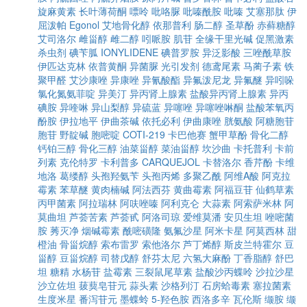
旋麻黄素
长叶薄荷酮
嘌呤
吡咯脲
吡嗪酰胺
吡嗪
艾塞那肽
伊
屈泼帕
Egonol
艾地骨化醇
依那普利
肠二醇
圣草酚
赤藓糖醇
艾司洛尔
雌甾醇
雌二醇
吲哌胺
肌苷
全缘干里光碱
促黑激素
杀虫剂
碘苄胍
IONYLIDENE
碘普罗胺
异泛影酸
三唑酰草胺
伊匹达克林
依普黄酮
异菌脲
光引发剂
德鸢尾素
马蔺子素
铁
聚甲醛
艾沙康唑
异康唑
异氰酸酯
异氟泼尼龙
异氟醚
异吲哚
氯化氮氨菲啶
异美汀
异丙肾上腺素
盐酸异丙肾上腺素
异丙
碘胺
异喹啉
异山梨醇
异硫蓝
异噻唑
异噻唑啉酮
盐酸苯氧丙
酚胺
伊拉地平
伊曲茶碱
依托必利
伊曲康唑
胱氨酸
阿糖胞苷
胞苷
野靛碱
胞嘧啶
COTI-219
卡巴他赛
蟹甲草酚
骨化二醇
钙铂三醇
骨化三醇
油菜甾醇
菜油甾醇
坎沙曲
卡托普利
卡前
列素
克伦特罗
卡利普多
CARQUEJOL
卡替洛尔
香芹酚
卡维
地洛
葛缕醇
头孢羟氨苄
头孢丙烯
多聚乙酰
阿维A酸
阿克拉
霉素
苯草醚
黄肉楠碱
阿法西芬
黄曲霉素
阿福豆苷
仙鹤草素
丙甲菌素
阿拉瑞林
阿呋唑嗪
阿利克仑
大蒜素
阿索萨米林
阿
莫曲坦
芦荟苦素
芦荟甙
阿洛司琼
爱维莫潘
安贝生坦
唑嘧菌
胺
莠灭净
烟碱霉素
酰嘧磺隆
氨氟沙星
阿米卡星
阿莫西林
甜
橙油
骨甾烷醇
索布雷罗
索他洛尔
芦丁烯醇
斯皮兰特霍尔
豆
甾醇
豆甾烷醇
司替戊醇
舒芬太尼
六氢大麻酚
丁香脂醇
舒巴
坦
糖精
水杨苷
盐霉素
三裂鼠尾草素
盐酸沙丙蝶呤
沙拉沙星
沙立佐坦
菝葜皂苷元
蒜头素
沙格列汀
石房蛤毒素
塞拉菌素
生度米星
番泻苷元
墨蝶蛉
5-羟色胺
西洛多辛
瓦伦斯
缬胺
缬