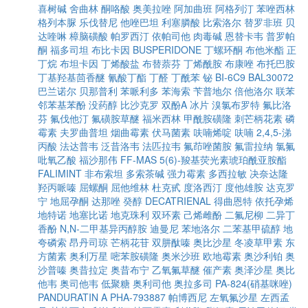
喜树碱
舍曲林
酮咯酸
奥美拉唑
阿加曲班
阿格列汀
苯唑西林
格列本脲
乐伐替尼
他唑巴坦
利塞膦酸
比索洛尔
替罗非班
贝
达喹啉
樟脑磺酸
帕罗西汀
依帕司他
肉毒碱
恩替卡韦
普罗帕
酮
福多司坦
布比卡因
BUSPERIDONE
丁螺环酮
布他米酯
正
丁烷
布坦卡因
丁烯酸盐
布替萘芬
丁烯酰胺
布康唑
布托巴胺
丁基羟基茴香醚
氰酸丁酯
丁醛
丁酰苯
铋
BI-6C9
BAL30072
巴兰诺尔
贝那普利
苯哌利多
苯海索
苄普地尔
倍他洛尔
联苯
邻苯基苯酚
没药醇
比沙克罗
双酚A
冰片
溴氯布罗特
氟比洛
芬
氟伐他汀
氟磺胺草醚
福米西林
甲酰胺磺隆
刺芒柄花素
磷
霉素
夫罗曲普坦
烟曲霉素
伏马菌素
呋喃烯啶
呋喃
2,4,5-涕
丙酸
法达普韦
泛昔洛韦
法匹拉韦
氟茚唑菌胺
氟雷拉纳
氯氟
吡氧乙酸
福沙那伟
FF-MAS
5(6)-羧基荧光素琥珀酰亚胺酯
FALIMINT
非布索坦
多索茶碱
强力霉素
多西拉敏
决奈达隆
羟丙哌嗪
屈螺酮
屈他维林
杜克甙
度洛西汀
度他雄胺
达克罗
宁
地屈孕酮
达那唑
癸醇
DECATRIENAL
得曲恩特
依托孕烯
地特诺
地塞比诺
地克珠利
双环素
己烯雌酚
二氟尼柳
二异丁
香酚
N,N-二甲基异丙醇胺
迪曼尼
苯地洛尔
二苯基甲硫醇
地
夸磷索
昂丹司琼
芒柄花苷
双肼酞嗪
奥比沙星
冬凌草甲素
东
方菌素
奥利万星
嘧苯胺磺隆
奥米沙班
欧地霉素
奥沙利铂
奥
沙普嗪
奥昔拉定
奥昔布宁
乙氧氟草醚
催产素
奥泽沙星
奥比
他韦
奥司他韦
低聚糖
奥利司他
奥拉多司
PA-824(硝基咪唑)
PANDURATIN A
PHA-793887
帕博西尼
左氧氟沙星
左西孟