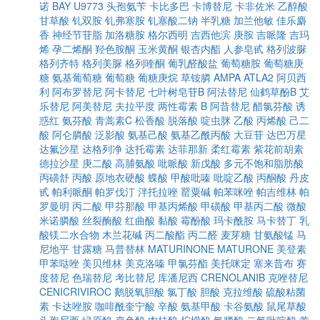
诺
BAY U9773
头孢氨苄
卡比多巴
卡博替尼
卡非佐米
乙醇酸
甘草酸
钆双胺
钆弗塞胺
钆塞酸二钠
半乳糖
加兰他敏
佳乐麝
香
神经节苷脂
加洛糖胺
格尔西明
吉西他滨
庚胺
吉哌隆
吉玛
烯
孕二烯酮
羟色胺酮
玉米黄酮
银杏内酯
人参皂甙
格列波脲
格列齐特
格列美脲
格列喹酮
葡乳醛酸盐
葡萄糖胺
葡萄糖庚
糖
氨基葡萄糖
葡萄糖
葡糖庚烷
草铵膦
AMPA
ATLA2
阿贝西
利
阿布罗替尼
阿卡替尼
七叶树皂苷B
阿法替尼
仙鹤草酚B
艾
乐替尼
阿美替尼
夫拉平度
两性霉素 B
阿昔替尼
醋氯芬酸
诱
惑红
氨芬酸
青蒿素C
松香酸
脱落酸
啶虫脒
乙酸
丙烯酸
己二
酸
阿仑膦酸
泛影酸
氨基己酸
氨基乙酰丙酸
大豆苷
达巴万星
达氟沙星
达格列净
达托霉素
达菲那新
柔红霉素
紫花前胡素
德拉沙星
庚二酸
高脯氨酸
吡哌酸
新戊酸
多元不饱和脂肪酸
丙磺舒
丙酸
原地衣硬酸
蝶酸
甲酸吡嗪
吡啶乙酸
丙酮酸
丹皮
甙
帕利哌酮
帕罗伐汀
泮托拉唑
罂粟碱
帕苯咪唑
帕吉维林
帕
罗曼明
丙二酸
甲芬那酸
甲基丙烯酸
甲磺酸
甲基丙二酸
微酸
米诺膦酸
丝裂酶酸
红曲酸
黏酸
霉酚酸
玛卡酰胺
马卡替丁
乳
酸镁二水合物
木兰花碱
丙二酸酯
丙二醛
麦芽糖
甘氨酸锰
马
尼地平
甘露糖
马普替林
MATURINONE
MATURONE
美登素
甲苯哒唑
美贝维林
美克洛嗪
甲氯芬酯
美托咪定
塞来昔布
赛
度替尼
色瑞替尼
考比替尼
库潘尼西
CRENOLANIB
克唑替尼
CENICRIVIROC
鹅脱氧胆酸
氯丁酸
胆酸
克拉维酸
硫酸粘菌
素
卡达唑胺
咖啡酰奎宁酸
辛酸
氨基甲酸
卡谷氨酸
鼠尾草酸