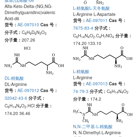
胍基)戊烯酸-d6
Alfa-Keto-Delta-(NG,NG-
L-精氨酸L-天冬氨酸
Dimethylguanidino)valenic
L-Arginine L-Aspartate
Acid-d6
货号：
AE-097011
Cas 号：
货号：
AE-097010
Cas 号：
7675-83-4
分子式：
分子式：
C
H
D
N
O
8
9
6
3
3
C
H
N
O
.C
H
NO
分子量：
6
14
4
2
4
7
4
分子量：
207.26
174.20 133.10
L-精氨酸
L-Arginine
DL-精氨酸
货号：
AE-097013
Cas 号：
DL-Arginine
货号：
AE-097012
Cas 号：
74-79-3
分子式：
C
H
N
O
6
14
4
2
32042-43-6
分子式：
分子量：
174.2
C
H
N
O
.HCl
分子量：
6
14
4
2
174.20 36.46
N,N-二甲基-L-精氨酸
N, N-Dimethyl-L-Arginine