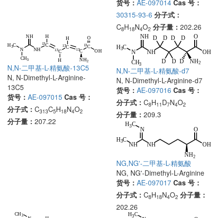
货号：
AE-097014
Cas 号：
30315-93-6
分子式：
C
H
N
O
分子量：
202.26
8
18
4
2
N,N-二甲基-L-精氨酸-13C5
N,N-二甲基-L-精氨酸-d7
N, N-Dimethyl-L-Arginine-
N, N-Dimethyl-L-Arginine-d7
13C5
货号：
AE-097016
Cas 号：
货号：
AE-097015
Cas 号：
分子式：
C
H
D
N
O
8
11
7
4
2
分子式：
C
C
H
N
O
313
5
18
4
2
分子量：
209.3
分子量：
207.22
NG,NG'-二甲基-L-精氨酸
NG, NG'-Dimethyl-L-Arginine
货号：
AE-097017
Cas 号：
分子式：
C
H
N
O
分子量：
8
18
4
2
202.26