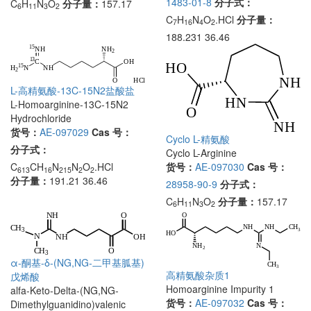
1483-01-8
分子式：
C
H
N
O
分子量：
157.17
6
11
3
2
C
H
N
O
.HCl
分子量：
7
16
4
2
188.231 36.46
L-高精氨酸-13C-15N2盐酸盐
L-Homoarginine-13C-15N2
Hydrochloride
货号：
AE-097029
Cas 号：
Cyclo L-精氨酸
分子式：
Cyclo L-Arginine
货号：
AE-097030
Cas 号：
C
CH
N
N
O
.HCl
613
16
215
2
2
分子量：
191.21 36.46
28958-90-9
分子式：
C
H
N
O
分子量：
157.17
6
11
3
2
α-酮基-δ-(NG,NG-二甲基胍基)
高精氨酸杂质1
戊烯酸
Homoarginine Impurity 1
alfa-Keto-Delta-(NG,NG-
货号：
AE-097032
Cas 号：
Dimethylguanidino)valenic