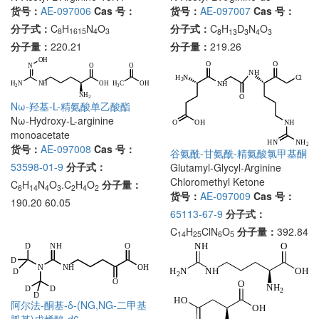
货号：
AE-097006
Cas 号：
货号：
AE-097007
Cas 号：
分子式：
C
H
N
O
分子式：
C
H
D
N
O
8
1615
4
3
8
13
3
4
3
分子量：
220.21
分子量：
219.26
Nω-羟基-L-精氨酸单乙酸酯
Nω-Hydroxy-L-arginine
monoacetate
货号：
AE-097008
Cas 号：
谷氨酰-甘氨酰-精氨酸氯甲基酮
53598-01-9
分子式：
Glutamyl-Glycyl-Arginine
Chloromethyl Ketone
C
H
N
O
.C
H
O
分子量：
6
14
4
3
2
4
2
货号：
AE-097009
Cas 号：
190.20 60.05
65113-67-9
分子式：
C
H
ClN
O
分子量：
392.84
14
25
6
5
阿尔法-酮基-δ-(NG,NG-二甲基