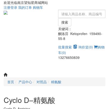
欢迎光临南京望知星商城网站
注册
登录
我的订单
购物车
搜索
关键词：
酮洛芬 Ketoprofen 159490-
55-8
批量搜索
询价篮(
0
)
购物
车(
0
)
13276650839
Toggle
navigati
首页
产品中心
对照品
精氨酸
Cyclo D–精氨酸
Cyclo D–Arginine