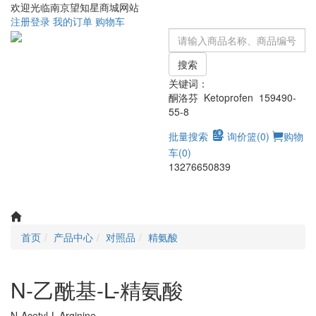
欢迎光临南京望知星商城网站
注册
登录
我的订单
购物车
搜索
关键词：
酮洛芬 Ketoprofen 159490-
55-8
批量搜索
询价篮(
0
)
购物
车(
0
)
13276650839
Toggle
navigati
首页
产品中心
对照品
精氨酸
N-乙酰基-L-精氨酸
N-Acetyl-L-Arginine