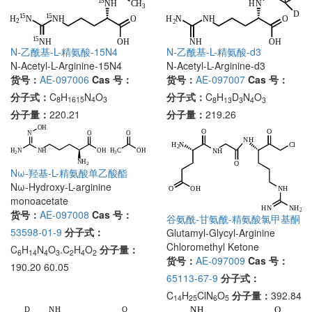
N-乙酰基-L-精氨酸-15N4
N-乙酰基-L-精氨酸-d3
N-Acetyl-L-Arginine-15N4
N-Acetyl-L-Arginine-d3
货号：
AE-097006
Cas 号：
货号：
AE-097007
Cas 号：
分子式：
C
H
N
O
分子式：
C
H
D
N
O
8
1615
4
3
8
13
3
4
3
分子量：
220.21
分子量：
219.26
Nω-羟基-L-精氨酸单乙酸酯
Nω-Hydroxy-L-arginine
monoacetate
货号：
AE-097008
Cas 号：
谷氨酰-甘氨酰-精氨酸氯甲基酮
53598-01-9
分子式：
Glutamyl-Glycyl-Arginine
Chloromethyl Ketone
C
H
N
O
.C
H
O
分子量：
6
14
4
3
2
4
2
货号：
AE-097009
Cas 号：
190.20 60.05
65113-67-9
分子式：
C
H
ClN
O
分子量：
392.84
14
25
6
5