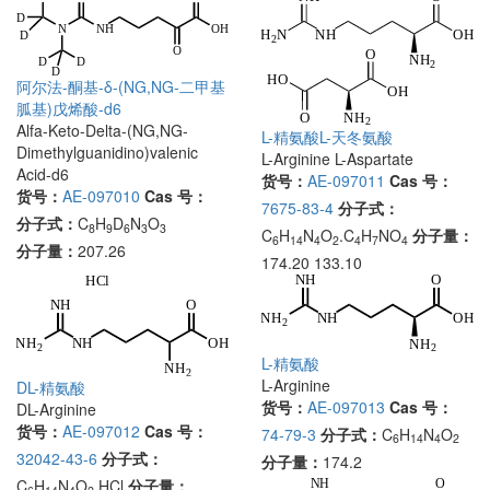
阿尔法-酮基-δ-(NG,NG-二甲基
胍基)戊烯酸-d6
Alfa-Keto-Delta-(NG,NG-
L-精氨酸L-天冬氨酸
Dimethylguanidino)valenic
L-Arginine L-Aspartate
Acid-d6
货号：
AE-097011
Cas 号：
货号：
AE-097010
Cas 号：
7675-83-4
分子式：
分子式：
C
H
D
N
O
8
9
6
3
3
C
H
N
O
.C
H
NO
分子量：
6
14
4
2
4
7
4
分子量：
207.26
174.20 133.10
L-精氨酸
L-Arginine
DL-精氨酸
货号：
AE-097013
Cas 号：
DL-Arginine
货号：
AE-097012
Cas 号：
74-79-3
分子式：
C
H
N
O
6
14
4
2
32042-43-6
分子式：
分子量：
174.2
C
H
N
O
.HCl
分子量：