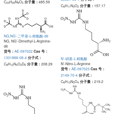
C
H
N
O
分子量：
485.59
23
35
9
3
C
H
N
O
分子量：
157.17
6
11
3
2
NG,NG’-二甲基-L-精氨酸-d6
NG, NG’-Dimethyl-L-Arginine-
d6
货号：
AE-097022
Cas 号：
1331888-08-4
分子式：
N'-硝基-L-精氨酸
N'-Nitro-L-Arginine
C
H
N
O
D
分子量：
208.29
8
12
4
2
6
货号：
AE-097023
Cas 号：
2149-70-4
分子式：
C
H
N
O
分子量：
219.2
6
13
5
4