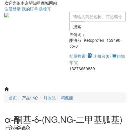
欢迎光临南京望知星商城网站
注册
登录
我的订单
购物车
搜索
关键词：
酮洛芬 Ketoprofen 159490-
55-8
批量搜索
询价篮(
0
)
购物
车(
0
)
13276650839
Toggle
navigati
首页
产品中心
对照品
精氨酸
α-酮基-δ-(NG,NG-二甲基胍基)
戊烯酸