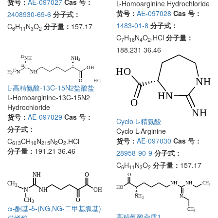
货号：
AE-097027
Cas 号：
L-Homoarginine Hydrochloride
货号：
AE-097028
Cas 号：
2408930-69-6
分子式：
1483-01-8
分子式：
C
H
N
O
分子量：
157.17
6
11
3
2
C
H
N
O
.HCl
分子量：
7
16
4
2
188.231 36.46
L-高精氨酸-13C-15N2盐酸盐
L-Homoarginine-13C-15N2
Hydrochloride
货号：
AE-097029
Cas 号：
Cyclo L-精氨酸
分子式：
Cyclo L-Arginine
货号：
AE-097030
Cas 号：
C
CH
N
N
O
.HCl
613
16
215
2
2
分子量：
191.21 36.46
28958-90-9
分子式：
C
H
N
O
分子量：
157.17
6
11
3
2
α-酮基-δ-(NG,NG-二甲基胍基)
高精氨酸杂质1
戊烯酸