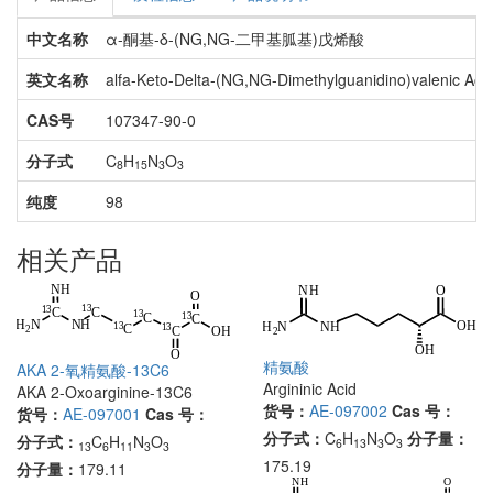
中文名称
α-酮基-δ-(NG,NG-二甲基胍基)戊烯酸
英文名称
alfa-Keto-Delta-(NG,NG-Dimethylguanidino)valenic Aci
CAS号
107347-90-0
分子式
C
H
N
O
8
15
3
3
纯度
98
相关产品
精氨酸
AKA 2-氧精氨酸-13C6
Argininic Acid
AKA 2-Oxoarginine-13C6
货号：
AE-097002
Cas 号：
货号：
AE-097001
Cas 号：
分子式：
C
H
N
O
分子量：
分子式：
C
H
N
O
6
13
3
3
13
6
11
3
3
175.19
分子量：
179.11