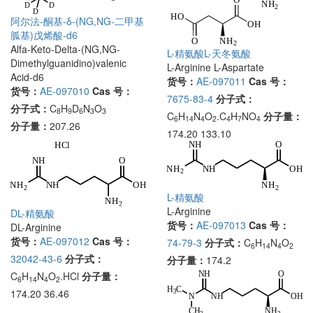
阿尔法-酮基-δ-(NG,NG-二甲基
胍基)戊烯酸-d6
Alfa-Keto-Delta-(NG,NG-
L-精氨酸L-天冬氨酸
Dimethylguanidino)valenic
L-Arginine L-Aspartate
Acid-d6
货号：
AE-097011
Cas 号：
货号：
AE-097010
Cas 号：
7675-83-4
分子式：
分子式：
C
H
D
N
O
8
9
6
3
3
C
H
N
O
.C
H
NO
分子量：
6
14
4
2
4
7
4
分子量：
207.26
174.20 133.10
L-精氨酸
L-Arginine
DL-精氨酸
货号：
AE-097013
Cas 号：
DL-Arginine
货号：
AE-097012
Cas 号：
74-79-3
分子式：
C
H
N
O
6
14
4
2
32042-43-6
分子式：
分子量：
174.2
C
H
N
O
.HCl
分子量：
6
14
4
2
174.20 36.46