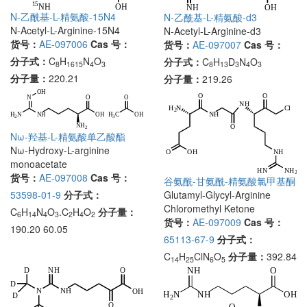
N-乙酰基-L-精氨酸-15N4
N-乙酰基-L-精氨酸-d3
N-Acetyl-L-Arginine-15N4
N-Acetyl-L-Arginine-d3
货号：
AE-097006
Cas 号：
货号：
AE-097007
Cas 号：
分子式：
C
H
N
O
分子式：
C
H
D
N
O
8
1615
4
3
8
13
3
4
3
分子量：
220.21
分子量：
219.26
Nω-羟基-L-精氨酸单乙酸酯
Nω-Hydroxy-L-arginine
monoacetate
货号：
AE-097008
Cas 号：
谷氨酰-甘氨酰-精氨酸氯甲基酮
53598-01-9
分子式：
Glutamyl-Glycyl-Arginine
Chloromethyl Ketone
C
H
N
O
.C
H
O
分子量：
6
14
4
3
2
4
2
货号：
AE-097009
Cas 号：
190.20 60.05
65113-67-9
分子式：
C
H
ClN
O
分子量：
392.84
14
25
6
5