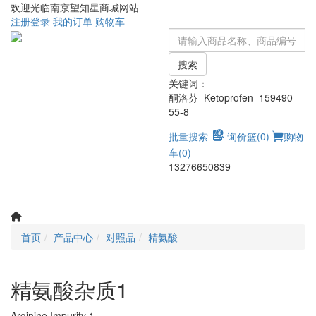
欢迎光临南京望知星商城网站
注册
登录
我的订单
购物车
搜索
关键词：
酮洛芬 Ketoprofen 159490-
55-8
批量搜索
询价篮(
0
)
购物
车(
0
)
13276650839
Toggle
navigati
首页
产品中心
对照品
精氨酸
精氨酸杂质1
Arginine Impurity 1