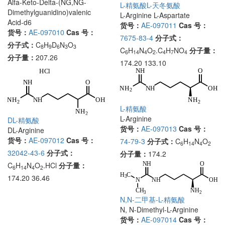
Alfa-Keto-Delta-(NG,NG-
L-精氨酸L-天冬氨酸
Dimethylguanidino)valenic
L-Arginine L-Aspartate
Acid-d6
货号：
AE-097011
Cas 号：
货号：
AE-097010
Cas 号：
7675-83-4
分子式：
分子式：
C
H
D
N
O
8
9
6
3
3
C
H
N
O
.C
H
NO
分子量：
6
14
4
2
4
7
4
分子量：
207.26
174.20 133.10
L-精氨酸
L-Arginine
DL-精氨酸
货号：
AE-097013
Cas 号：
DL-Arginine
货号：
AE-097012
Cas 号：
74-79-3
分子式：
C
H
N
O
6
14
4
2
32042-43-6
分子式：
分子量：
174.2
C
H
N
O
.HCl
分子量：
6
14
4
2
174.20 36.46
N,N-二甲基-L-精氨酸
N, N-Dimethyl-L-Arginine
货号：
AE-097014
Cas 号：