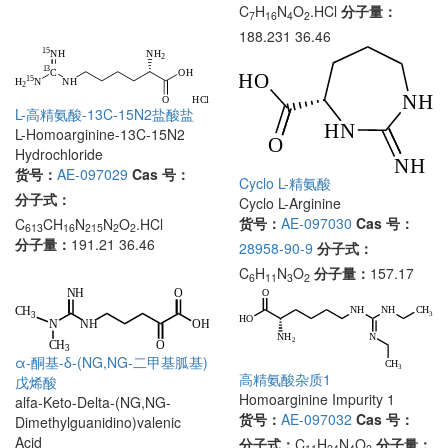
C
H
N
O
.HCl
分子量：
7
16
4
2
188.231 36.46
L-高精氨酸-13C-15N2盐酸盐
L-Homoarginine-13C-15N2
Hydrochloride
货号：
AE-097029
Cas 号：
Cyclo L-精氨酸
分子式：
Cyclo L-Arginine
货号：
AE-097030
Cas 号：
C
CH
N
N
O
.HCl
613
16
215
2
2
分子量：
191.21 36.46
28958-90-9
分子式：
C
H
N
O
分子量：
157.17
6
11
3
2
α-酮基-δ-(NG,NG-二甲基胍基)
高精氨酸杂质1
戊烯酸
Homoarginine Impurity 1
alfa-Keto-Delta-(NG,NG-
货号：
AE-097032
Cas 号：
Dimethylguanidino)valenic
Acid
分子式：
C
H
N
O
分子量：