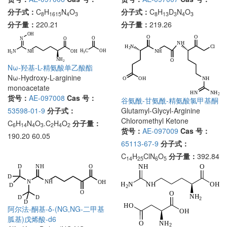
分子式：
C
H
N
O
分子式：
C
H
D
N
O
8
1615
4
3
8
13
3
4
3
分子量：
220.21
分子量：
219.26
Nω-羟基-L-精氨酸单乙酸酯
Nω-Hydroxy-L-arginine
monoacetate
货号：
AE-097008
Cas 号：
谷氨酰-甘氨酰-精氨酸氯甲基酮
53598-01-9
分子式：
Glutamyl-Glycyl-Arginine
Chloromethyl Ketone
C
H
N
O
.C
H
O
分子量：
6
14
4
3
2
4
2
货号：
AE-097009
Cas 号：
190.20 60.05
65113-67-9
分子式：
C
H
ClN
O
分子量：
392.84
14
25
6
5
阿尔法-酮基-δ-(NG,NG-二甲基
胍基)戊烯酸-d6