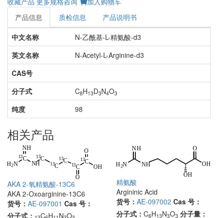
收藏产品
更多规格咨询
加入购物车
产品信息
质检信息
产品说明书
中文名称
N-乙酰基-L-精氨酸-d3
英文名称
N-Acetyl-L-Arginine-d3
CAS号
分子式
C
H
D
N
O
8
13
3
4
3
纯度
98
相关产品
精氨酸
AKA 2-氧精氨酸-13C6
Argininic Acid
AKA 2-Oxoarginine-13C6
货号：
AE-097002
Cas 号：
货号：
AE-097001
Cas 号：
分子式：
C
H
N
O
分子量：
分子式：
C
H
N
O
6
13
3
3
13
6
11
3
3