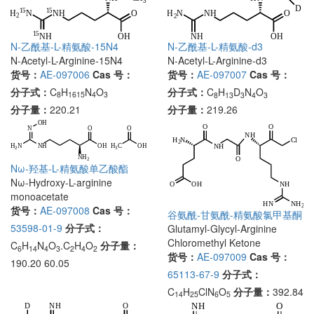
N-乙酰基-L-精氨酸-15N4
N-乙酰基-L-精氨酸-d3
N-Acetyl-L-Arginine-15N4
N-Acetyl-L-Arginine-d3
货号：
AE-097006
Cas 号：
货号：
AE-097007
Cas 号：
分子式：
C
H
N
O
分子式：
C
H
D
N
O
8
1615
4
3
8
13
3
4
3
分子量：
220.21
分子量：
219.26
Nω-羟基-L-精氨酸单乙酸酯
Nω-Hydroxy-L-arginine
monoacetate
货号：
AE-097008
Cas 号：
谷氨酰-甘氨酰-精氨酸氯甲基酮
53598-01-9
分子式：
Glutamyl-Glycyl-Arginine
Chloromethyl Ketone
C
H
N
O
.C
H
O
分子量：
6
14
4
3
2
4
2
货号：
AE-097009
Cas 号：
190.20 60.05
65113-67-9
分子式：
C
H
ClN
O
分子量：
392.84
14
25
6
5