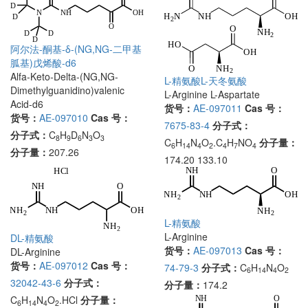
阿尔法-酮基-δ-(NG,NG-二甲基
胍基)戊烯酸-d6
Alfa-Keto-Delta-(NG,NG-
L-精氨酸L-天冬氨酸
Dimethylguanidino)valenic
L-Arginine L-Aspartate
Acid-d6
货号：
AE-097011
Cas 号：
货号：
AE-097010
Cas 号：
7675-83-4
分子式：
分子式：
C
H
D
N
O
8
9
6
3
3
C
H
N
O
.C
H
NO
分子量：
6
14
4
2
4
7
4
分子量：
207.26
174.20 133.10
L-精氨酸
L-Arginine
DL-精氨酸
货号：
AE-097013
Cas 号：
DL-Arginine
货号：
AE-097012
Cas 号：
74-79-3
分子式：
C
H
N
O
6
14
4
2
32042-43-6
分子式：
分子量：
174.2
C
H
N
O
.HCl
分子量：
6
14
4
2