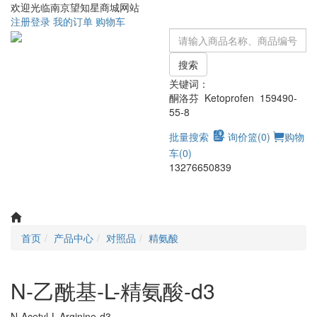
欢迎光临南京望知星商城网站
注册
登录
我的订单
购物车
搜索
关键词：
酮洛芬 Ketoprofen 159490-
55-8
批量搜索
询价篮(
0
)
购物
车(
0
)
13276650839
Toggle
navigati
首页
产品中心
对照品
精氨酸
N-乙酰基-L-精氨酸-d3
N-Acetyl-L-Arginine-d3