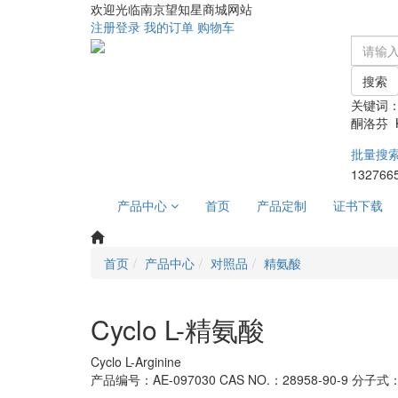
欢迎光临南京望知星商城网站
注册
登录
我的订单
购物车
搜索
关键词
酮洛芬 Ke
批量搜
132766
产品中心
首页
产品定制
证书下载
首页
产品中心
对照品
精氨酸
Cyclo L-精氨酸
Cyclo L-Arginine
产品编号：AE-097030
CAS NO.：28958-90-9
分子式