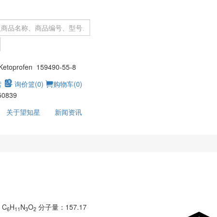
：
toprofen 159490-55-8
索
询价篮(
0
)
购物车(
0
)
50839
关于望知星
新闻资讯
：C
H
N
O
分子量：157.17
6
11
3
2