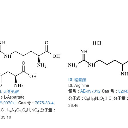
DL-精氨酸
DL-Arginine
货号：
AE-097012
Cas 号：
3204
酸L-天冬氨酸
ne L-Aspartate
分子式：
C
H
N
O
.HCl
分子量
6
14
4
2
E-097011
Cas 号：
7675-83-4
36.46
：
C
H
N
O
.C
H
NO
分子量：
6
14
4
2
4
7
4
133.10