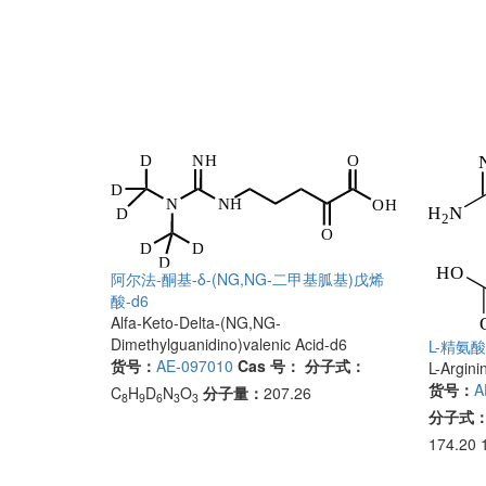
阿尔法-酮基-δ-(NG,NG-二甲基胍基)戊烯
酸-d6
Alfa-Keto-Delta-(NG,NG-
Dimethylguanidino)valenic Acid-d6
L-精氨
货号：
AE-097010
Cas 号：
分子式：
L-Argini
货号：
A
C
H
D
N
O
分子量：
207.26
8
9
6
3
3
分子式
174.20 