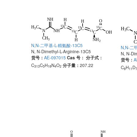
N,N-二甲基-L-精氨酸-13C5
N,N-二
N, N-Dimethyl-L-Arginine-13C5
N, N-Dim
货号：
AE-097015
Cas 号：
分子式：
货号：
A
C
C
H
N
O
分子量：
207.22
313
5
18
4
2
C
H
D
8
11