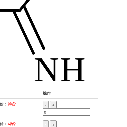
操作
价：
询价
-
+
价：
询价
-
+