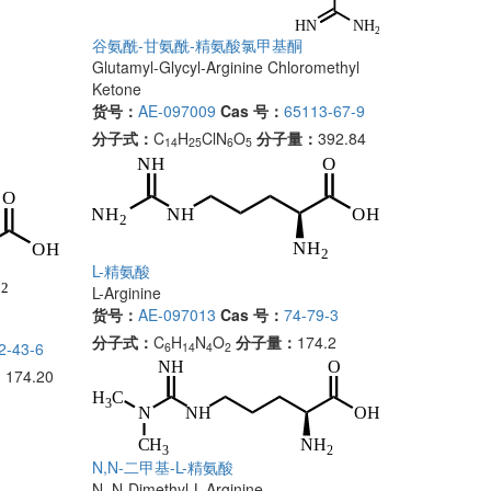
谷氨酰-甘氨酰-精氨酸氯甲基酮
Glutamyl-Glycyl-Arginine Chloromethyl
Ketone
货号：
AE-097009
Cas 号：
65113-67-9
分子式：
C
H
ClN
O
分子量：
392.84
14
25
6
5
L-精氨酸
L-Arginine
货号：
AE-097013
Cas 号：
74-79-3
分子式：
C
H
N
O
分子量：
174.2
2-43-6
6
14
4
2
：
174.20
N,N-二甲基-L-精氨酸
N, N-Dimethyl-L-Arginine