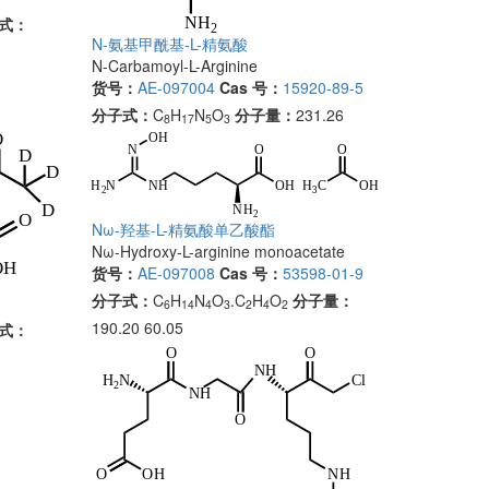
式：
N-氨基甲酰基-L-精氨酸
N-Carbamoyl-L-Arginine
货号：
AE-097004
Cas 号：
15920-89-5
分子式：
C
H
N
O
分子量：
231.26
8
17
5
3
Nω-羟基-L-精氨酸单乙酸酯
Nω-Hydroxy-L-arginine monoacetate
货号：
AE-097008
Cas 号：
53598-01-9
分子式：
C
H
N
O
.C
H
O
分子量：
6
14
4
3
2
4
2
190.20 60.05
式：