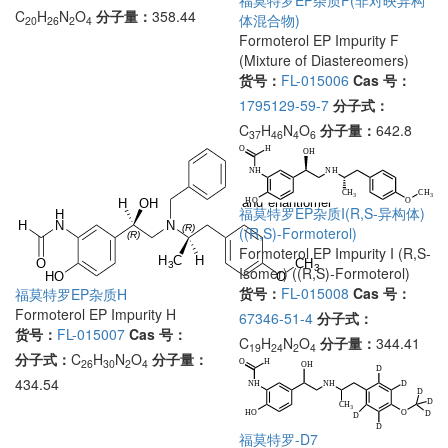
福莫特罗EP杂质F(非对映异构
C
H
N
O
分子量：
358.44
体混合物)
20
26
2
4
Formoterol EP Impurity F
(Mixture of Diastereomers)
货号：
FL-015006
Cas 号：
1795129-59-7
分子式：
C
H
N
O
分子量：
642.8
37
46
4
6
福莫特罗EP杂质I(R,S-异构体)
((R,S)-Formoterol)
Formoterol EP Impurity I (R,S-
Isomer) ((R,S)-Formoterol)
货号：
FL-015008
Cas 号：
福莫特罗EP杂质H
Formoterol EP Impurity H
67346-51-4
分子式：
货号：
FL-015007
Cas 号：
C
H
N
O
分子量：
344.41
19
24
2
4
分子式：
C
H
N
O
分子量：
26
30
2
4
434.54
福莫特罗-D7