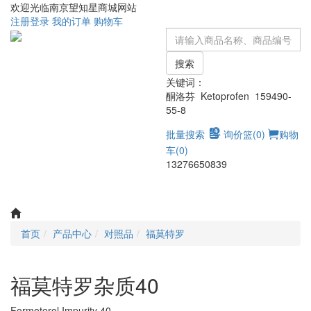
欢迎光临南京望知星商城网站
注册
登录
我的订单
购物车
搜索
关键词：
酮洛芬 Ketoprofen 159490-
55-8
批量搜索
询价篮(
0
)
购物
车(
0
)
13276650839
Toggle
navigati
首页
产品中心
对照品
福莫特罗
福莫特罗杂质40
Formoterol Impurity 40