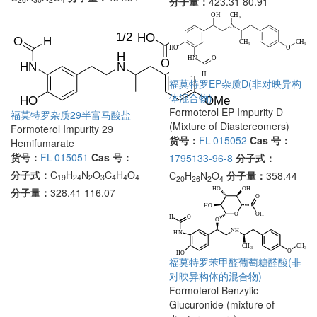
分子量：
423.31 80.91
福莫特罗EP杂质D(非对映异构
体混合物)
Formoterol EP Impurity D
福莫特罗杂质29半富马酸盐
(Mixture of Diastereomers)
Formoterol Impurity 29
货号：
FL-015052
Cas 号：
Hemifumarate
货号：
FL-015051
Cas 号：
1795133-96-8
分子式：
分子式：
C
H
N
O
C
H
O
C
H
N
O
分子量：
358.44
19
24
2
3
4
4
4
20
26
2
4
分子量：
328.41 116.07
福莫特罗苯甲醛葡萄糖醛酸(非
对映异构体的混合物)
Formoterol Benzylic
Glucuronide (mixture of