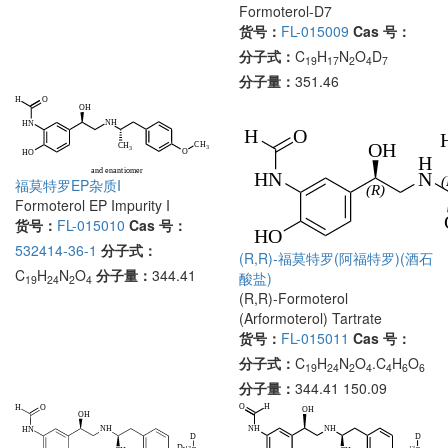
Formoterol-D7
货号：
FL-015009
Cas 号：
分子式：
C
H
N
O
D
19
17
2
4
7
分子量：
351.46
福莫特罗EP杂质I
Formoterol EP Impurity I
货号：
FL-015010
Cas 号：
532414-36-1
分子式：
(R,R)-福莫特罗(阿福特罗)(酒石
C
H
N
O
分子量：
344.41
酸盐)
19
24
2
4
(R,R)-Formoterol
(Arformoterol) Tartrate
货号：
FL-015011
Cas 号：
分子式：
C
H
N
O
.C
H
O
19
24
2
4
4
6
6
分子量：
344.41 150.09