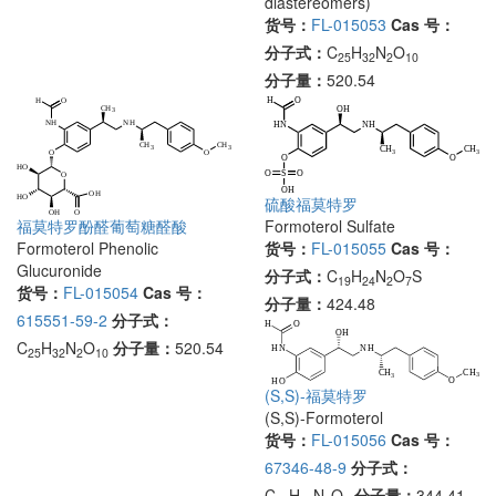
diastereomers)
货号：
FL-015053
Cas 号：
分子式：
C
H
N
O
25
32
2
10
分子量：
520.54
硫酸福莫特罗
Formoterol Sulfate
福莫特罗酚醛葡萄糖醛酸
货号：
FL-015055
Cas 号：
Formoterol Phenolic
Glucuronide
分子式：
C
H
N
O
S
19
24
2
7
货号：
FL-015054
Cas 号：
分子量：
424.48
615551-59-2
分子式：
C
H
N
O
分子量：
520.54
25
32
2
10
(S,S)-福莫特罗
(S,S)-Formoterol
货号：
FL-015056
Cas 号：
67346-48-9
分子式：
C
H
N
O
分子量：
344.41