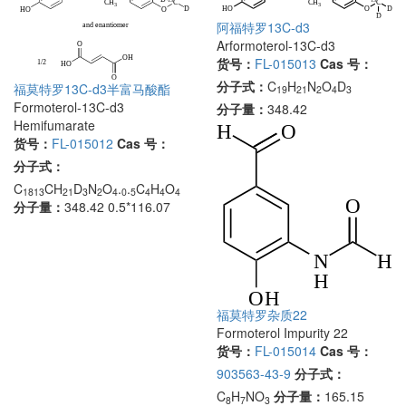
阿福特罗13C-d3
Arformoterol-13C-d3
货号：
FL-015013
Cas 号：
分子式：
C
H
N
O
D
福莫特罗13C-d3半富马酸酯
19
21
2
4
3
Formoterol-13C-d3
分子量：
348.42
Hemifumarate
货号：
FL-015012
Cas 号：
分子式：
C
CH
D
N
O
.
.
C
H
O
1813
21
3
2
4
0
5
4
4
4
分子量：
348.42 0.5*116.07
福莫特罗杂质22
Formoterol Impurity 22
货号：
FL-015014
Cas 号：
903563-43-9
分子式：
C
H
NO
分子量：
165.15
8
7
3