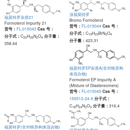
溴福莫特罗
福莫特罗杂质21
Bromo Formoterol
Formoterol Impurity 21
货号：
FL-015044
Cas 号：
货号：
FL-015043
Cas 号：
分子式：
C
H
BrN
O
19
23
2
4
分子式：
C
H
N
O
分子量：
20
26
2
4
分子量：
423.31
358.44
福莫特罗EP杂质A(非对映异构
体混合物)
Formoterol EP Impurity A
(Mixture of Diastereomers)
货号：
FL-015045
Cas 号：
150513-24-9
分子式：
C
H
N
O
分子量：
316.4
18
24
2
3
福莫特罗(非对映异构体混合物)
福莫特罗杂质26