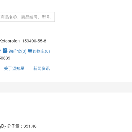
：
toprofen 159490-55-8
索
询价篮(
0
)
购物车(
0
)
50839
关于望知星
新闻资讯
D
分子量：351.46
4
7