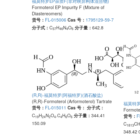
福莫特罗EP杂质F(非对映异构体混合物)
Formoterol EP Impurity F (Mixture of
Diastereomers)
货号：
FL-015006
Cas 号：
1795129-59-7
分子式：
C
H
N
O
分子量：
642.8
37
46
4
6
(R,R)-福莫特罗(阿福特罗)(酒石酸盐)
(R,R)-Formoterol (Arformoterol) Tartrate
福莫特罗
货号：
FL-015011
Cas 号：
分子式：
Formote
C
H
N
O
.C
H
O
分子量：
344.41
货号：
F
19
24
2
4
4
6
6
150.09
C
C
1813
348.42 