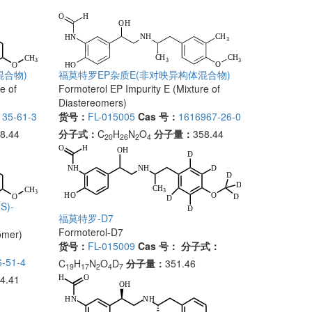
混合物)
福莫特罗EP杂质E(非对映异构体混合物)
e of
Formoterol EP Impurity E (Mixture of
Diastereomers)
135-61-3
货号：
FL-015005
Cas 号：
1616967-26-0
8.44
分子式：
C
H
N
O
分子量：
358.44
20
26
2
4
S)-
福莫特罗-D7
Formoterol-D7
omer)
货号：
FL-015009
Cas 号：
分子式：
-51-4
C
H
N
O
D
分子量：
351.46
19
17
2
4
7
4.41