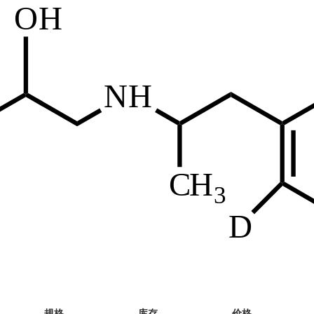
规格
库存
价格