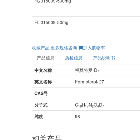
FL-015009-500mg
FL-015009-50mg
收藏产品
更多规格咨询
加入购物车
产品信息
质检信息
产品说明书
中文名称
福莫特罗-D7
英文名称
Formoterol-D7
CAS号
分子式
C
H
N
O
D
19
17
2
4
7
纯度
98
相关产品