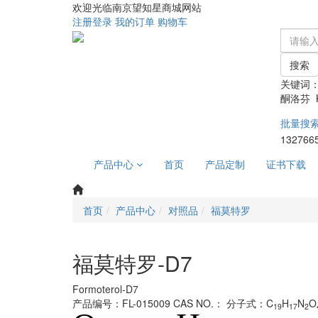
欢迎光临南京望知星商城网站
注册
登录
我的订单
购物车
搜索
关键词
酮洛芬 Ke
批量搜
132766
产品中心
首页
产品定制
证书下载
首页
产品中心
对照品
福莫特罗
福莫特罗-D7
Formoterol-D7
产品编号：FL-015009
CAS NO.：
分子式：C
H
N
O
19
17
2