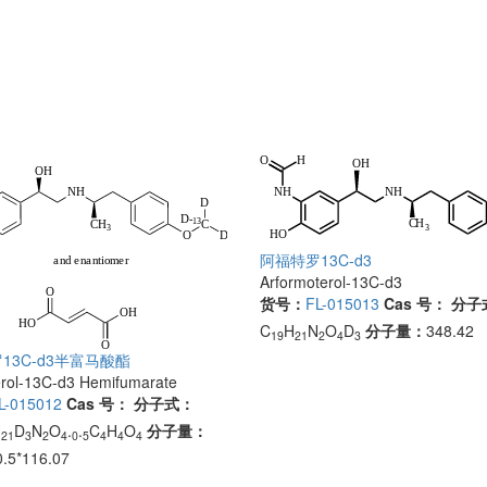
阿福特罗13C-d3
Arformoterol-13C-d3
货号：
FL-015013
Cas 号：
分子
C
H
N
O
D
分子量：
348.42
19
21
2
4
3
13C-d3半富马酸酯
rol-13C-d3 Hemifumarate
L-015012
Cas 号：
分子式：
H
D
N
O
.
.
C
H
O
分子量：
21
3
2
4
0
5
4
4
4
0.5*116.07