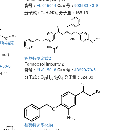
货号：
FL-015014
Cas 号：
903563-43-9
分子式：
C
H
NO
分子量：
165.15
8
7
3
,R)-福莫
omer)
福莫特罗杂质2
Formoterol Impurity 2
-50-3
货号：
FL-015018
Cas 号：
43229-70-5
4.41
分子式：
C
H
N
O
分子量：
524.66
33
36
2
4
福莫特罗溴化物