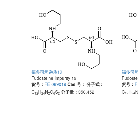
福多司坦
福多司坦杂质19
Fudostei
Fudosteine Impurity 19
货号：
F
货号：
FE-069019
Cas 号：
分子式：
C
H
C
H
N
O
S
分子量：
356.452
12
24
12
24
2
6
2