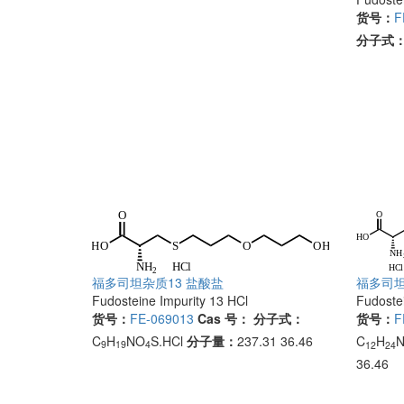
货号：
F
分子式
福多司坦杂质13 盐酸盐
福多司坦
Fudosteine Impurity 13 HCl
Fudostei
货号：
FE-069013
Cas 号：
分子式：
货号：
F
C
H
NO
S.HCl
分子量：
237.31 36.46
C
H
9
19
4
12
24
36.46