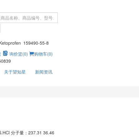
：
toprofen 159490-55-8
索
询价篮(
0
)
购物车(
0
)
50839
关于望知星
新闻资讯
S.HCl
分子量：237.31 36.46