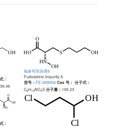
福多司坦杂质6
Fudosteine Impurity 6
式：
货号：
FE-069004
Cas 号：
分子式：
 36.46
C
H
NO
S
分子量：
195.23
6
13
4
式：