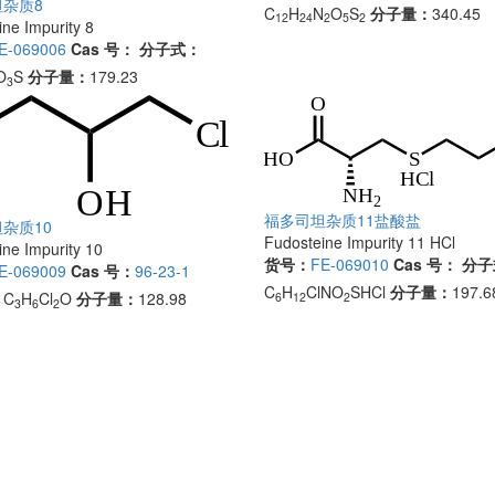
杂质8
C
H
N
O
S
分子量：
340.45
12
24
2
5
2
ne Impurity 8
E-069006
Cas 号：
分子式：
O
S
分子量：
179.23
3
福多司坦杂质11盐酸盐
杂质10
Fudosteine Impurity 11 HCl
ne Impurity 10
货号：
FE-069010
Cas 号：
分子
E-069009
Cas 号：
96-23-1
C
H
ClNO
SHCl
分子量：
197.6
：
C
H
Cl
O
分子量：
128.98
6
12
2
3
6
2