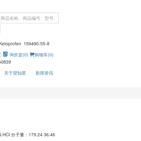
：
toprofen 159490-55-8
索
询价篮(
0
)
购物车(
0
)
50839
关于望知星
新闻资讯
S.HCl
分子量：179.24 36.46