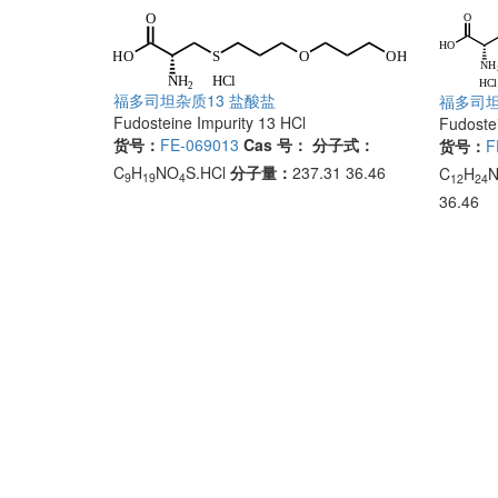
福多司坦杂质13 盐酸盐
福多司坦
Fudosteine Impurity 13 HCl
Fudostei
货号：
FE-069013
Cas 号：
分子式：
货号：
F
C
H
NO
S.HCl
分子量：
237.31 36.46
C
H
9
19
4
12
24
36.46