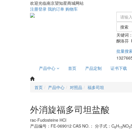
欢迎光临南京望知星商城网站
注册
登录
我的订单
购物车
搜索
关键词
酮洛芬 Ke
批量搜
132766
产品中心
首页
产品定制
证书下载
首页
产品中心
对照品
福多司坦
外消旋福多司坦盐酸
rac-Fudosteine HCl
产品编号：FE-069012
CAS NO.：
分子式：C
H
NO
6
13
3