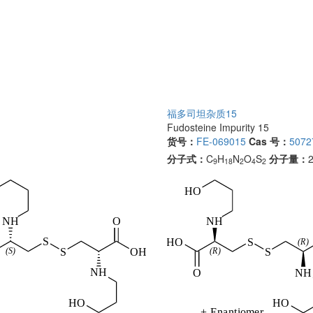
福多司坦杂质15
Fudosteine Impurity 15
货号：
FE-069015
Cas 号：
5072
分子式：
C
H
N
O
S
分子量：
9
18
2
4
2