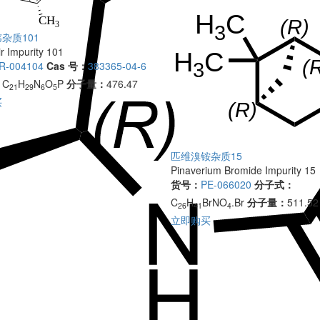
杂质101
r Impurity 101
R-004104
Cas 号：
383365-04-6
：
C
H
N
O
P
分子量：
476.47
21
29
6
5
买
匹维溴铵杂质15
Pinaverium Bromide Impurity 15
货号：
PE-066020
分子式：
C
H
BrNO
.Br
分子量：
511.52
26
41
4
立即购买