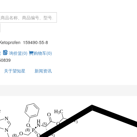
：
toprofen 159490-55-8
索
询价篮(
0
)
购物车(
0
)
50839
关于望知星
新闻资讯