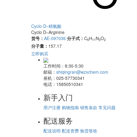
Cyclo D–精氨酸
Cyclo D–Arginine
货号：
AE-097036
分子式：
C
H
N
O
6
11
3
2
分子量：
157.17
立即购买
工作时间：
8:30-5:30
邮箱：
shiqingran@wzxchem.com
座机：
025-57730341
电话：
15850510341
新手入门
用户注册
购物指南
销售条款
常见问题
配送服务
配送说明
配送资费
验货签收