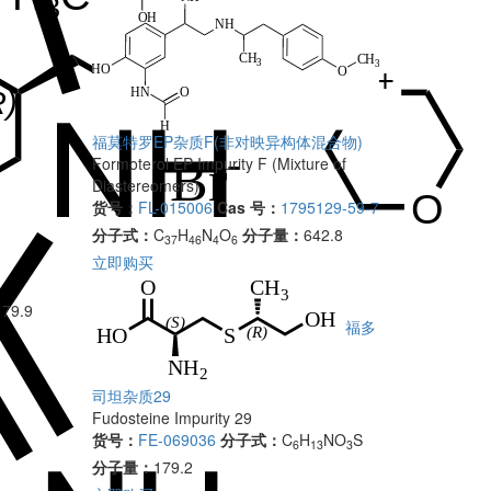
福莫特罗EP杂质F(非对映异构体混合物)
Formoterol EP Impurity F (Mixture of
Diastereomers)
货号：
FL-015006
Cas 号：
1795129-59-7
分子式：
C
H
N
O
分子量：
642.8
37
46
4
6
立即购买
 79.9
福多
司坦杂质29
Fudosteine Impurity 29
货号：
FE-069036
分子式：
C
H
NO
S
6
13
3
分子量：
179.2