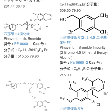
17
31
2
C
H
BrNO
.Br
分子量：
26
39
4
281.44 36.46
509.50 79.90
匹那维-d4溴化铵
匹维溴铵杂质(2-溴-4,5-二甲基
Pinaverium-d4 Bromide
苯甲醇)
货号：
PE-066011
Cas 号：
Pinaverium Bromide Impurity
分子式：
C
H
BrNO
D
.Br
26
37
4
4
(2-Bromo-4,5-Dimethyl Benzyl
分子量：
515.55 79.90
Alcohol)
货号：
PE-066012
Cas 号：
分子式：
C
H
BrO
分子量：
9
11
215.09
匹维溴铵杂质A