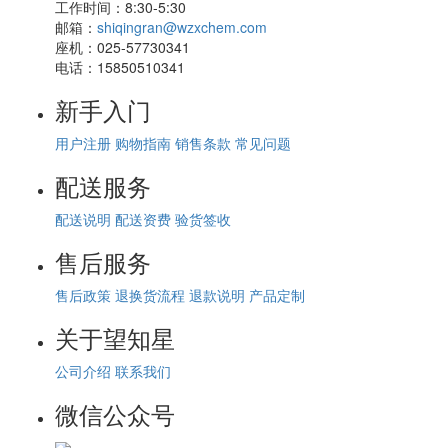
工作时间：
8:30-5:30
邮箱：
shiqingran@wzxchem.com
座机：
025-57730341
电话：
15850510341
新手入门
用户注册
购物指南
销售条款
常见问题
配送服务
配送说明
配送资费
验货签收
售后服务
售后政策
退换货流程
退款说明
产品定制
关于望知星
公司介绍
联系我们
微信公众号