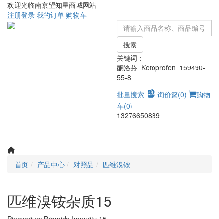
欢迎光临南京望知星商城网站
注册
登录
我的订单
购物车
搜索
关键词：
酮洛芬 Ketoprofen 159490-
55-8
批量搜索
询价篮(
0
)
购物
车(
0
)
13276650839
Toggle
navigati
首页
产品中心
对照品
匹维溴铵
匹维溴铵杂质15
Pinaverium Bromide Impurity 15